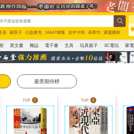
圭吾
楊双子
公益書包
16647續集
吉伊卡哇
高希均
通靈藥師
路邊攤新作
馬斯克
玩具總動員5
超慢跑
館
英文書
雜誌
電子書
文具
玩具親子
3C電玩
家
最受期待榜
TOP
TOP
2
3