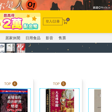
0
登入/註冊
電
居家休閒
日用食品
影音
售票
TOP
TOP
TOP
4
5