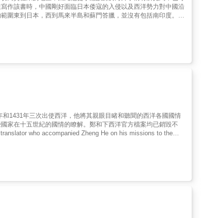
在寫作該書時，中國剛好面臨日本倭寇的入侵以及西洋勢力對中國沿
的範圍東到日本，西到馬來半島和蘇門答臘，並沒有包括南印度。他
這是其他著作欠缺的，因此該書對於瞭解東亞地區之海洋交通航運史
e nearby Zhangzhou, Quanzhou, and Xiamen are areas with
bout overseas affairs since he was a child, and he may have
 information gave him a lot of materials for writing. When Chang
and the coveting of China's coastal areas by Western forces, so
overed in this book extends from Japan in the east to the Malay
ore realistic description of this region's countries, customs,
this book has significant reference value for understanding the
1年和1431年三次出使西洋，他將其親眼目睹和聽聞的西洋各國國情
些國家在十五世紀的國情的瞭解。鄭和下西洋官方檔案均已銷毀不
who accompanied Zheng He on his missions to the
 1412, 1421, and 1431. He wrote the book Yingya Shenglan (The
countries he visited. It will help to increase our understanding
icial archives of Zheng He's voyages have been destroyed, so this
voyages.