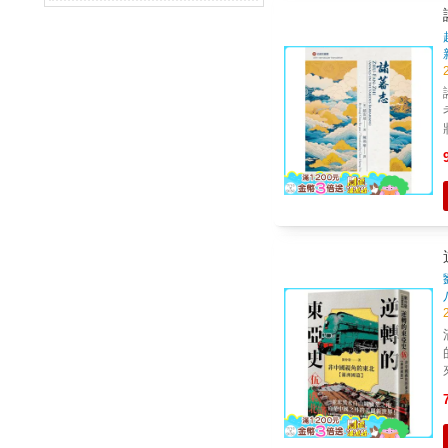
滿
的
來
遼、
圈
解的野