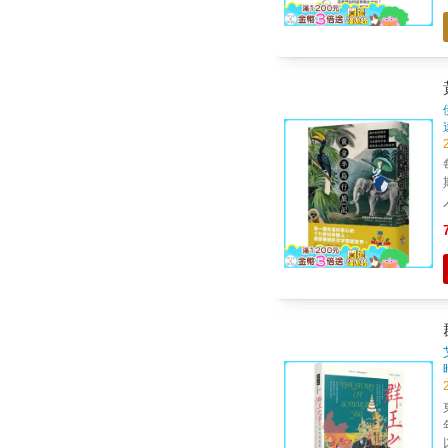
以越
主義的
族發
篇）》 《逆轉
也