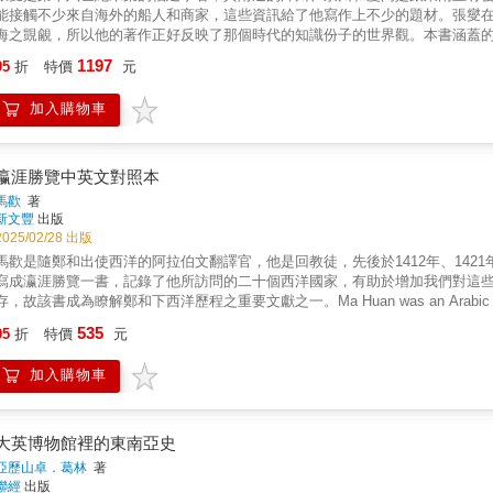
能接觸不少來自海外的船人和商家，這些資訊給了他寫作上不少的題材。張燮
海之覬覦，所以他的著作正好反映了那個時代的知識份子的世界觀。本書涵蓋
對於該一地區的國家、民情風俗、航運和市場交易，有更為貼近現實的描述，
1197
95
折
特價
元
具有重要參考價值。 Chang Xie was a Fujian scholar in the late 16th century. Th
close business ties with Southeast Asia. Therefore, he should have learned a
加入購物車
come into contact with many ships from overseas. People and businesses, this
Xie was writing this book, China was facing the invasion of Japanese pirates 
his work just reflected the worldview of intellectuals of that era. The scope c
Peninsula and Sumatra in the west, and South India is not included. He has a m
瀛涯勝覽中英文對照本
shipping, and market transactions, which is lacking in other works. Therefore, 
馬歡
著
history of maritime transportation and shipping in East Asia.
新文豐
出版
2025/02/28 出版
馬歡是隨鄭和出使西洋的阿拉伯文翻譯官，他是回教徒，先後於1412年、142
寫成瀛涯勝覽一書，記錄了他所訪問的二十個西洋國家，有助於增加我們對這
存，故該書成為瞭解鄭和下西洋歷程之重要文獻之一。 Ma Huan was an Arabic translator 
West Ocean. He was a Muslim, and he went to the West Ocean three times in
535
95
折
特價
元
Magnificent Scenery in Far Ocean Countries), which records the twenty Western 
of the national conditions of these countries in the fifteenth century. The off
加入購物車
book has become one of the important documents to understand Zheng He's 
大英博物館裡的東南亞史
亞歷山卓．葛林
著
聯經
出版