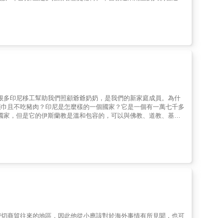
之地」。本書延續《日本奧地紀行》中所採取的家書體裁，以其最
流的重要交叉口。其他地區的權力多半由中央掌控，東南亞的歷史卻
涉，作為西方帝國殖民，與在地政教、多元族群及文化「接觸地帶」
造並改造他們的文化價值。本書作者整理人類學、考古學、歷史與其
進政策，臺灣人與日本人多有前往東南亞活動，亦衍生各種報導與紀
、各種不同宗教的流傳與在地化、性別方面的寬容與彈性、塑造現代
參照。此外，博兒多乘坐各式輪舟，在半島流域間移動，曬太陽的鱷
近的歷史讀本，全覽綜觀東南亞，擺脫過去僅將其視為殖民客體的偏
彷若走進迪士尼樂園中「叢林巡航」遊樂設施的情境裡。──歷史
東南亞歷史的人一段趣味盎然的閱讀體驗。透過本書能了解到：⊙
台灣在其中的意義。⊙ 吳哥、蒲甘、室利佛逝、滿者伯夷等古代
、伊斯蘭教、天主教和儒家思想在東南亞如何流傳，又如何被當地
影響。⊙ 東南亞的母系社會習俗，在歷史上對於性別的寬容，以及
們彼此之間有過什麼重要的互動交流，發展出怎樣的關係。⊙ 東南
東南亞二十世紀之後的教育、文化、經濟情況，以及東協
國家：汶萊、柬埔寨、印尼、寮國、馬來西亞、緬甸、菲律賓、新加
很多印尼移工幫助我們照顧爺爺奶奶，是我們的新家庭成員。為什
頭巾且不吃豬肉？印尼是怎麼樣的一個國家？它是一個有一萬七千多
林國家，但是它的伊斯蘭教是溫和包容的，可以與佛教、道教、基督
格很不一樣。印尼有一千萬華人，大部分是福建人的後代，因此印尼
連廟裡拜的神也是一模一樣的，只可惜印尼華人有一個30年的文
密切商貿往來的地區，因此他從小應該對於海外事情有所見聞，也可