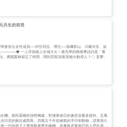
處，逐步形成自己的國家與文化。從中國王朝長達千年的統治、大越
或一個戰略地區，或將越南簡化為一場戰爭或一連幾場戰爭，都會使
南獨特而複雜的歷史脈絡……★★越南的英雄竟是一對姊妹？★★西
稍有不慎，就會以相當片面的方式呈現越南歷史：越南只是隨大國起
。她們也因此成為越南最具代表性的女性英雄。★★越南也有「蒙元
權的犧牲品，本身從來不是殖民者或征服者。越南本身的內部分裂、
與占婆。面對強大的蒙古軍，越南以游擊戰術反擊，最後在白藤江
本書初版《滿洲國：從高句麗、遼金、清帝國到20世紀，一部歷史和民族發明》(2019年)
圖彌補過往的缺口，強調越南本身在塑造越南史過程中扮演的角色，
南獨立，但外國勢力的介入，使越南再度陷入南北分裂與戰火。直到
元共生的前世
怎樣的國家？」的讀者所寫，依照時間的先後順序，淺顯易懂地介紹
讓學者們越來越著迷，成為探討越南通史的新走向。《越南：世界史
清楚的脈絡。讓我們一起走進越南，探索這片土地的過去與未來！
殖民主義角度切入，而從它的各種形式與令人印象深刻的多樣性著
學會首位女性成員──伊莎貝拉．博兒──落磯群山、川藏河谷、波
─────◆ 一上岸就碰上全城大火！最先學的兩個粵語詞是「番
不怕，勇闖叢林卻忘了時間，鬧到官邸深夜荷槍出動尋人？◇ 直擊猿
的拉惹，以及神遊太虛的馬來「後宮之光」……-----------繼
見，面向熱帶的另類溫柔凝視專文導讀廖文輝／馬來西亞新紀元大學
、亞洲文化資產研究者-----------這本以書信形式撰寫的旅
，接著探訪馬來半島、為期近四個月的旅程。全書收錄23封信，
年2月，除了造訪大英帝國統轄的海峽殖民地，她還深入馬來半島，包括霹
本奧地紀行》，博兒在馬來半島的經歷更加驚險刺激，對動植物及自
深刻理解馬來半島的熱帶原始風韻。身為時代先鋒的她，對馬來半島
巫、華、印多元社會的衝擊體驗與反思，更揭示了馬來半島在十九世
名探險旅遊家博兒以三個月的時間走訪當時英國的海峽殖民地，同時深入包
來半島自然動植物觀察，以及多族群社會的一手實況紀錄，極為珍
鳥獸、語言文化、典章制度等，無論大小皆有細緻描繪和深刻體會。
勃生機。殖民霸權的強勢獨裁，對撞東南亞的兼容並蓄多樣性。五萬
鮮為人見的領域。如今翻譯出版，可謂功德無量，不僅填補學術與文
現在印尼的蘇拉威西島。四萬五千年前繪製的手印和動物，證實很久
貌。──馬來西亞新紀元大學學院東南亞學系教授，廖文輝馬來半
代接一代的群王之夢推動著歷史輪轉。本書敘述東南亞的人們在過去