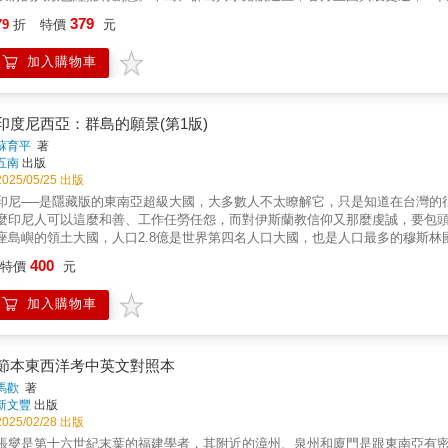
島是博兒在一八七○年代，繼日本東北與北海道之後，第二個深入的亞洲「未踏
幾萬年來如何創造他們的多樣性社會與文化。幾千年來，東南亞一直是全球交
379
近身的觀看與詮釋，引領西方讀者（尤其是英國），認識描寫當時仍與文明無
79
折
特價
元
是貿易、觀念與社會關係的複雜網絡。東南亞人運用來自世界各地的影響，創
的半島西部內陸，更新並補白西人對東南亞知識的缺口。近代帝國日本推動南
他學科的最新文獻，突顯貫穿歷史的廣泛主題，包括東南亞眾多古國的盛與衰
遊之作，博兒的半島之旅，或能提供今日的研究與閱讀，更為歷時與多視角的
加入購物車
身分的過程、主權的爭奪，以及在後殖民世界建立現代國家。這是一本容易親
魚、暴走象群、猛虎與蛇類出沒，這類叢林的生態意象與冒險氛圍的書寫，讀之
頗角度，展現東南亞人作為主體的豐富性與活力，能帶給學者、學生和剛接觸
作家，蔡凱西
東南亞早期人類從採獵生活轉型成農耕定居的過程，關連到南島語系族群遷徙與
強大王國如何興起與衰落，又具有怎樣的文化特徵。⊙ 婆羅門教、上座部佛教
印度尼西亞：群島的願景(第1版)
人民接受。⊙ 梵文文化圈如何在東南亞形成，梵文對於東南亞的政治產生什麼
蘇育平
著
跨性別行為呈現出的文化樣貌。⊙ 如何理解東南亞眾多的族群和語言群體，他
五南
出版
亞各國如何在殖民強權的壓力下展現韌性與策略，並形成今日的國家版圖。⊙ 
2025/05/25 出版
（ASEAN）的創立與理念。（本書包含20幅地圖＋35張照片）東南亞涵蓋
印尼──是隱藏版的東南亞超級大國，大多數人不太瞭解它，只是知道在台灣的
坡、泰國、東帝汶、越南。
麼印尼人可以這麼和善、工作任勞任怨，而對伊斯蘭教信仰又那麼虔誠，要包
座島嶼的領土大國，人口2.8億是世界第四名人口大國，也是人口最多的穆斯
教和平共存共榮，與中東及中亞激進又衝動，動不動刀槍相向的伊斯蘭派別性
400
特價
元
華人不管血統、文化、飲食、語言、宗教信仰拜拜等，都與台灣幾乎一模一樣，
化斷層，但也讓他們更融入印尼文化。
加入購物車
節本東西洋考中英文對照本
馬歡
著
新文豐
出版
2025/02/28 出版
張燮是第十六世紀末葉的福建學者，其附近的漳州、泉州和廈門是跟東南亞有