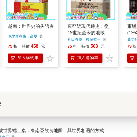
越南：世界史的失語者
東亞近現代通史：從
柬埔
19世紀至今的地域史
(195
克里斯多佛．高夏
著
（上、下）
和田春樹、後藤乾一
著
蕭文
458
563
79
折
特價
元
75
折
特價
元
79
折
加入購物車
加入購物車
2
被世界端上桌：東南亞飲食地圖，與世界相遇的方式