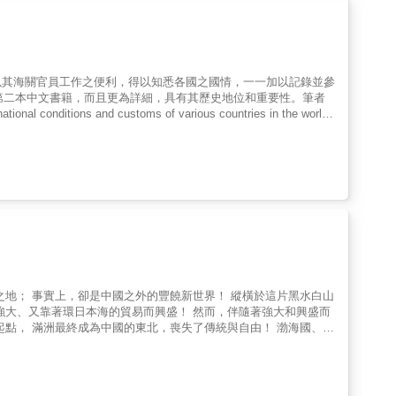
如華人地位的起伏、性別關係的變化、文學藝術的發展，是一本理解
回歸人民視角本書挑戰了傳統以王室為唯一核心的歷史敘事，轉而關
多元的角度，寫出「民族國家」在衝突中形成與轉化的故事。2.
發，形成跨界、跨領域的分析，書中不僅談政治與權力，更深入探討
 與時俱進、切合時事的內容泰國局勢變化劇烈，作者亦持續修訂書
以其海關官員工作之便利，得以知悉各國之國情，一一加以記錄並參
0年代前後的發展，讓讀者能從歷史根源，看懂當下的新聞事件。4.
的第二本中文書籍，而且更為詳細，具有其歷史地位和重要性。筆者
派吉合力撰寫。不同於傳統枯燥的政治史與編年史，本書以犀利、生
nditions and customs of various countries in the world
的著作中。
e convenience of his work as a customs officer to know the
eted this book with reference to ancient Chinese books. This
Qufei's Lingwai Daida (On Behalf Reply Outside the Ridges) in
or translated it into vernacular and English to circulate it at home