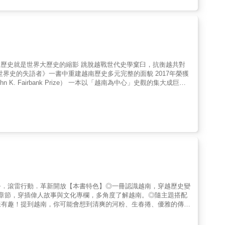
的共同體」。「滿洲利亞」（Manchuria）一詞也是英語系國
齊地）、遼東半島、朝鮮半島、東蒙古，一直到俄羅斯濱海區的廣袤
「滿洲」這塊土地為中心，重新書寫曾經在滿洲這片廣袤土地上建立
sh;滿洲的活力來
貂之路」。這條路線讓早期的滿洲不必透過中國轉口，便能夠接受來
至十五世紀的蒙古帝國，更代表著內亞在文化和政治上主導東北亞和
海盜」出沒的日本海，一直是古代滿洲、日本和朝鮮之間的重要的交
本書必將成為經典之作。 《華爾街日報》：讀者若想找一
世界而言，越南都
的早期政權──高句麗，其自身的政治組織，最初是比較鬆散的專業
日趨緊密，在世界的重要性
並存的二元國家。當帝國的中央體制最終壓倒了傳統的封建聯盟，往
帝國體制。雖然從康熙到乾隆等滿清皇帝皆盡力維護滿洲的傳統習俗
擴張，時而縮水，有時分裂，有時消失，而且這一切遠非他們所能掌
對一本重要
過來認識中國傳統史觀「天下大勢，合久必分，分久必合」的內在邏
侶與殖民者在越南留下的歷史痕跡。 高夏的新作《越
的心得，所寫的這本書既能隨時保有越南「圈內人」的省思，在觀念
爭．滾雷行動．革新開放【本書特色】◎一冊認識越南，穿越歷史變
是位處東北亞心臟地帶，自古以來便是國際勢力爭相競逐之地，也是
的入侵者最後都被越南人逐退，我們也見到越南人本身為這一切付出
章節，穿插偉人故事與文化專欄，多角度了解越南。◎隨主題搭配
，為了宣傳，越南的過去一直遭到扭曲、操控。或許直到今天，我們
樣有趣！提到越南，你可能會想到清爽的河粉、生春捲、優雅的傳統
極烈」制度由盛轉衰、還有「滿洲大憲章」的覆滅導致的封建自由喪失
象背後，越南其實承載著一段歷經侵略、分裂與統一的漫長歷史。從
 ＝＝＝＝＝＝＝＝＝＝＝＝＝＝＝＝
種野史、傳說、歧見、文化與人物，無疑是一本卓越而重要的巨著。
時間長河，重新認識這個充滿韌性的國度。本書涵蓋了從古代文明到