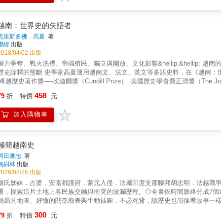
？ ■ 「滿洲」不只是中國東北，而是多元族群融合的想像共同體 「滿洲」（Manchu），是皇太極所創造的詞彙，最初的意思是指結合
滿洲人、蒙古人、朝鮮人以及生活在遼東、但已經滿化的漢人，所共同組成的「想像
家用來稱呼今日包括中國東北、東蒙古和俄羅斯遠東在內的土地。 然而，作為一種歷史概念的「滿洲」，其地理範圍不僅僅包含今天屬於中國
越南：世界史的失語者
「東北」的行政區域，而是囊括了今日河北（燕地）、膠東半島的泰山以東（
克里斯多佛．高夏
著
本書的「滿洲國」，不是單指狹義上由日本扶植下於一九三二年成立的「滿洲國」；而是廣義上的「滿洲」概念，並跳脫古代東亞
聯經
出版
的王朝譜系和二十世紀的中國中心正統觀，翻轉傳統中國的「東北」視角，以
2018/04/02 出版
的各個政權歷史──包括它們之間的憲政演變關係、以及它們如何改變了東亞歷史的走向。 ■ 黑貂之路與滿洲海盜&mdash;&mda
權力爭奪、戰火洗禮、帝國殖民、獨立與開放、文化影響&hellip;&hellip; 越南的歷史就是世界大歷史的縮影 跳脫越戰世代史學窠臼，抗衡越共對
於內亞文化的輸入與傳播 「滿洲」自古以來，長期作為內亞的一個末端分支，強烈受到內亞草原文化的影響。內亞連結東亞的貿易路線，除了
釋的壟斷 史學家高夏運用越南文、法文、英文等多語史料，在《越南：世界史的失語者》一書中重建越南歷史多元完整的面貌 2017年榮獲
著名的「絲綢之路」外，還有一條從中亞出發，經過蒙古高原直達滿洲的「黑
卓越歷史著作獎──坎迪爾獎（Cundill Prize） ‧美國歷史學會費正清獎（The John K. Fairbank Prize） 一本以「越南為中心」史觀的集大成巨作
自內亞的先進技術與文化的輸入，如煉鐵、鑄造、畜牧乃至於政治組織。十三
高夏：「把越南歷史寫成勝利者獨享的故事，已經不再有其必要。」 & 文安立（Odd Arne Westad）：想對越南歷史有一次精確而全面性評估的
458
的巔峰時代。 在蒙古勢力沒落後，內亞勢力衰微，東北亞崛起。對應傳統的中國史學解釋，就是清帝國統治了中國、蒙古、西藏與準噶爾地
79
折
特價
元
讀這本書就對了。 芮納‧米德（Rana Mitter）：以宏觀角度審視越南，讓越南在讀者心目中不再只是冷戰期間已經幾乎淡忘的陳年舊事。 羅吉
區的十七至十九世紀。另外，滿洲和古代日本的關係也一直非常密切，「滿洲
法爾（Fredrik Logevall）：精闢、公正、人道色彩濃厚&hellip;&hellip;在這個議題上，這
文化傳播紐帶。 ■ 封建秩序VS帝國體制──滿洲政治演化的衝突性 本書並非是一部嚴格意義的「滿洲」通史，而是從政治演化的角度，分析
加入購物車
本簡潔、有見識而又淺顯易讀的書，了解複雜而多變的越南現代史，這本書是最佳選項。 《柯克斯書評》：無論就過去與未來
「滿洲」歷史的「衝突性」──即封建秩序與帝國體制的交互更迭。比如，滿洲
是一個極重要的國家。這本書以活潑生動、令人大開眼界的敘事手法，為我們介紹了這個國家。 越南，與台灣的關係
集團聯盟，其王權隨著軍事和戰爭而加強，逐漸形成軍國主義與封建聯盟體系
； 對台灣人而言，它是外配的故鄉、新興市場與觀光勝地。 從古時的輝煌王國，經歷法國殖民統治及慘烈的越南戰爭， 現今的越南走向
是該政權最強大的時刻，但也是步向衰亡的開始。 此種「衝突性」在歷代滿洲政權皆明顯可見，如渤海國、遼、金乃至於滿清。滿清的興起得
獨立，成為擁有獨特歷史風貌、新舊共融的現代化國家。 越南的過去一直遭到扭曲、操控，現在，是將話語權還給越南人的時候了。 許多世紀以
極簡越南史
力於強大部落聯盟的封建秩序，但在入關後接受漢文化，逐漸轉變為中國式的
來，越南人本身既是殖民者，又是其他殖民者的犧牲品。越南的國家版圖時而
岡田雅志
著
封建文化，但最終也無法避免滿清帝國的最終衰亡。 近代東北軍閥張作霖與其子張學良的理念衝突，滿洲本土主義與大中國主義的矛盾而導致
控。儘管一再面對龐大的壓力，越南存活下來，創建了亞洲最特出、最複雜的文化。 近年來，隨著造訪這個獨特國度的人越來越多，
楓樹林
出版
的「東北易幟」也是基於相同的邏輯。因此，理解滿洲的政治演化，也能夠反
史冊的需求也不斷升高：我們需要有一本書，讓外界人士了解過去的統治者、叛亂者、僧
2026/08/25 出版
，發現「滿洲國」，便是重新理解東亞史的開始 當我們跳脫「東北」、翻轉傳統史觀的「中國」視角，便能發現藏在考古發
南：世界史的失語者》充分滿足了這項需求。根據他對中南半島投入畢生研究
徵氏姊妹．占婆．安南都護府．蒙元入侵．法屬印度支那聯邦胡志明．法越戰
現和漢文史料下面的「另一種滿洲史」。「滿洲國」並非蠻荒的塞外之地，而
上又不失與越南「圈外人」的聯繫。一波又一波來自中國、法國、日本或美國
遷，探索這片土地上各民族交融與衝突的波瀾歷程。◎全書依時間脈絡分成7個
響東亞歷史走向的關鍵地帶。 比如「滿洲」與內亞文化的直接聯繫、高句麗其實是與唐帝國爭奪朝貢體系主導權的對等國際勢力、契丹和渤海
的可怕代價。由於冷戰期間最曠日持久的一場衝突戰就發生在越南，許多年來
簡易的地圖、好懂的關係簡表與生動插圖，不必死背，讀歷史也能像看故事一
的關係猶如近代的國共對峙、「快錢」（Easy Money）導致女真人的「勃
才終於能從一種真正歷史的角度，對造成現代越南的事件進行觀察。 高夏運用越南文、法文與英文資料完成這項最新的研究。《越南：世界史的
服飾奧黛，或是新聞中時常出現的東南亞經濟與南海局勢，但在這些熟悉的印
等等，完全顛覆了我們既定的歷史認知，這是本書作為歷史書寫的獨特之處，也是重新理解東亞史的開始。
300
失語者》既有越南史的宏觀描述，又包容許多世紀以來詮釋越南層層面面的各
79
折
特價
元
古老的紅河文明、占婆王國，到今日的越南社會主義共和國，本書將帶你穿越
＝＝＝＝＝＝＝＝＝＝＝＝＝＝＝＝＝＝ 劉仲敬‧民族發明學講稿系列 【民族發明學的世界史】 《叛逆的巴爾幹：從希臘主義的解體到斯拉夫