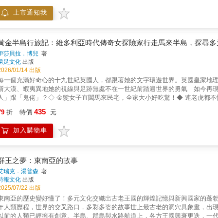
南為中心的敘事史 越南至今仍是激烈全球角逐的核心，透過「大國」衝突的角度觀察越南與越南歷史，自然順理成章。這種做法是以那些垂
現代越南的關鍵歷史階段，揭示這片土地如何在中國、印度與海洋貿易的交會
崩潰》 《歐洲的感性邊疆：德意志語言民族主義如何抵制法蘭西理性主義》 《中東的裂痕：泛阿拉伯主義的流產和大英帝國的遺產》 【民
涎越南、為占領這個國家而戰的人的觀點為出發點。將越南視為一個前殖民地
上市通知我
與占婆的競逐，到阮朝統一、法國殖民、南北分裂與革新開放，層層交織出越
明學的諸夏史】 《逆轉的東亞史（1）：非中國視角的東南（吳越與江淮篇）》 《逆轉的東亞史（2）：非中國視角的西南（巴蜀、滇與夜郎
越南史變成它與外來強權的關係史。透過外在觀點觀察越南的過去，這種做法
元1世紀，徵側與徵貳姊妹為反抗東漢統治發動起義，騎著戰象攻下65座城池
的東亞史（3）：非中國視角的華北（晉、燕、齊篇）》 《逆轉的東亞史（4）：非中國視角的上海（上海自由市篇）》 《逆轉的東
舞而已，本身並沒有扮演什麼角色。根據大國衝突論的觀點，越南是殖民與霸
入侵」？★★西元13世紀後半，蒙古帝國攻打日本的同時，也將軍隊派往大越
亞史（5）：非中國視角的東北（滿洲國篇）》 *
族裔多元性與衝突就在這種敘史過程中模糊了。《越南：世界史的失語者》企
重創敵軍。★★越南直到近代才真正統一？★★西元1945年，胡志明宣布越
黃金半島行旅記：維多利亞時代傳奇女探險家行走馬來半島，探尋多
強調越南特有的多樣性與複雜性。 展現多樣化的越南 越南現代史之所以如此引人入勝，原因也就在它的多樣化統治形式、種族與文化差異，以
西元1976年，越南才真正完成國家統一。本書是為第一次思考「越南究竟是
伊莎貝拉．博兒
著
及它的中國、法國與越南人等等各不相同的殖民統治經驗。這個國家的多元性
越南的歷史。無論你是歷史愛好者還是初學者，都能在其中找到精彩的故事與
遠足文化
出版
的失語者》不從一個越南、不從單一同種民族、不從一個歷史、甚至不從一種
2026/01/14 出版
手，對現代越南的過去進行探討。
每一個充滿好奇心的十九世紀英國人，都跟著她的文字環遊世界。英國皇家地理
斯大漠、蝦夷異地她的視線與足跡無處不在一世紀前踏遍世界的勇氣 如今再現─
人」跟「鬼佬」？◇ 金髮女子直闖馬來民宅，全家大小好吃驚！◆ 連老虎都
猴互毆火爆場面！大熱天穿蓬裙、撐陽傘，騎上大象後暈到不行～◆ 尊貴的蘇丹跟懶散
435
79
折
特價
元
《日本奧地紀行》後，珍貴的馬來半島自然人文田調紀錄跳脫殖民男性優越偏
學院東南亞學系教授，《馬來西亞華人史》作者多元推薦蔡凱西／歷史作家張蘊之／作家
加入購物車
記，描繪博兒結束《日本奧地紀行》的東瀛之旅後，途經香港、廣州、越南西貢
寫給人在蘇格蘭的妹妹，後於1883年整理出版。從 1878年12月到 1879
靂、雪蘭莪、雙溪烏絨，這些對外國人來說相對陌生的內陸地區。相較於《日
然風土的描繪栩栩如生，不僅展現她作為女性旅行家的堅韌與勇氣，也讓讀者
群王之夢：東南亞的故事
的第一手觀察，為當時西方世界的讀者提供了難得的女性及非官方視角；走訪
艾瑞克．湯普森
著
紀末的多樣和複雜性。------------推薦好評《黃金半島行旅記》是英國著
時報文化
出版
括霹靂、雪蘭莪、森美蘭等一般人較難踏足的內陸地區，所留下的十九世紀馬
2025/07/22 出版
貴。從書中的內容來看，她極為享受其旅程，對周遭的人、事、物，諸如蟲草
東南亞的歷史變好懂了！多元文化交織出古老王國的輝煌記憶與新興國家的蓬
這類遊歷文字，除華勒士等少數已經中譯者較為中文世界知道以外，整體仍屬
年人類歷程，世界的交叉路口，多彩多姿的故事世上最古老的洞穴具象畫，出
化交流的空白，也讓讀者得以從第一手材料中窺見十九世紀西方人筆下的南洋風
以前的人類已經擁有創意。半島、群島與水路航道上，各方王國興衰更迭，一