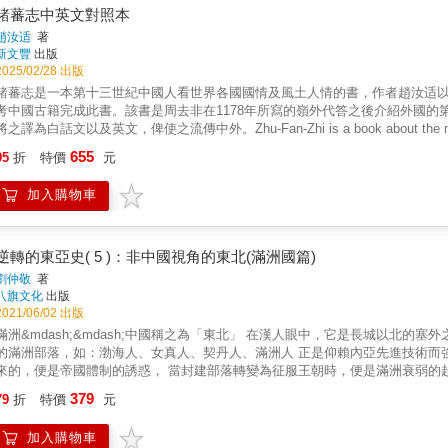
手，皆在書中一一登場。他們也從大眾文化的角度，記錄常民社會的變遷，諸
諸蕃志中英文對照本
今日泰國何以如此、未來又將往何處去的必讀之作。本書特色1. 從官方神話
趙汝适
著
注那些被忽略的主角：從農民、移工，到現代都市中的中產階級與抗爭青年，從
新文豐
出版
經濟學家與歷史學者的跨界合作作者各自從歷史與經濟、東方與西方的角度出
2025/02/28 出版
華人移民、農民、經濟發展、思想、大眾流行文化與社會價值觀的重要性。3.
諸蕃志是一本第十三世紀中國人看世界各國國情及風土人情的書，作者趙汝适
中內容。本次中譯版特別採用最新修訂的第四版作為底本，完整收錄泰國到202
考中國古籍完成此書。該書是周去非在1178年所寫的嶺外代答之後介紹外國
理解當代泰國的必讀之作由「福岡亞洲文化獎」得主克里斯．貝克與帕素．蓬
將之譯為白話文以及英文，俾使之流傳中外。 Zhu-Fan-Zhi is a book about the national co
動且具批判性的筆觸，將泰國幾百年的複雜演變，濃縮進這部公認最具代表性
for Chinese in the 13th century. The author Zhao Ru-gua took advantage of th
655
95
折
特價
元
national conditions of various countries, recorded them one by one, and compl
book is the second book in Chinese to introduce foreign countries after Zhou 
加入購物車
1178. It is more detailed and has its historical status and importance. The auth
and abroad.
逆轉的東亞史( 5 )：非中國視角的東北(滿洲國篇)
劉仲敬
著
八旗文化
出版
2021/06/02 出版
洲&mdash;&mdash;中國稱之為「東北」 在漢人眼中，它是長城以北的塞外之地； 事實上，卻是中國之外的豐饒新世界！ 縱橫於這片黑水白山
滿洲部落，如：渤海人、女真人、契丹人、滿洲人 正是仰賴內亞先進技術而強大、又靠著環日本海的貿易而興盛！ 然而，伴隨著強大和興盛而
的，便是帝國體制的誘惑， 當封建部落轉變為征服王朝時，便是滿洲衰弱的起點， 滿洲最終成為中國的東北，喪失了傳統與自由！ 渤海國、
金、滿清至近代滿洲國 一部因封建秩序興盛，因帝國體制而衰亡的東北千年史！ ＝＝＝＝＝＝＝＝＝＝＝＝＝＝ ★黑貂之路＋環日本海貿易
379
79
折
特價
元
＝堪比歐洲地中海世界的富庶繁榮！ ★滿洲部落的強盛不只是彎弓射鵰的騎射傳統，更來自內亞的先進技術與發明創新！ ★女真人的「勃極
烈」制度，相當於英國「大憲章」，體現了政治自由的封建傳統！ ★《滿文老檔》記載的滿清習俗，如義子收養制度，為何是漢人士大夫難以理
加入購物車
蠻習俗？ ★張作霖是滿洲本土主義者，而兒子張學良則是大中國主義者？沒有東北易幟（親中國），就不會引起滿洲事變（日本干涉滿洲