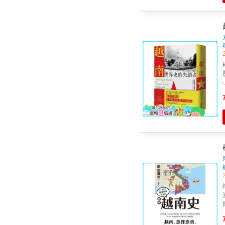
親中）！
土地。 因此，
自
歷史詮
‧
東亞
人，
通和
逐漸抬頭
往
與
輯。 ■跳脫「東北」
影
＝