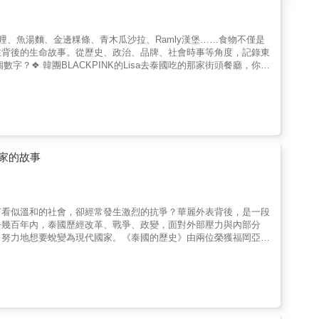
緬甸咖哩、魚湯麵、金邊粿條、青木瓜沙拉、Ramly漢堡……食物不僅是
在背後的生命故事。從歷史、政治、品牌、社會時事等角度，記錄東
？❖ 韓團BLACKPINK的Lisa去泰國吃的那家街頭餐廳，你有
 入選《紐約時報》的Ramly漢堡，原來是馬來西亞的街頭美食？
是孤獨的，但一群人的思鄉若能以「共食療癒」，便是一場溫暖慶
國族歷史在其中。菲律賓Adobo燉肉你吃過沒？這道料理本身就
和彩虹娘惹涼糕，承載的是許多不同族群的文化；菲律賓菜在美國雖無
並成為美國菲律賓移民身分認同的所在。上世紀幾場東南亞國家的內
流傳到全世界，形成東南亞離散文化最具體的形態。在異鄉重製家鄉
了能在異地安身立命，這些源於離亂的食物，甚至成為改寫他們人生
家的故事
物，不斷傳誦離散者的家鄉故事，同時開發新的料理品牌，建立多元
的東南亞版編輯，以同為身處異國的移民者，深刻理解「飲食」在全
活的文化實踐。本書不僅記錄東南亞飲食文化的全球動態，更特別專
osie，她們有的是移民者、新二代，有的是土生土長的台灣人，
何看似溫和的社會，卻經常發生激烈的抗爭？華麗外表背後，是一段
市的重要篇章。
去幾百年內，泰國歷經改革、戰爭、政變，面對外部壓力與內部分
，努力地想要蛻變為現代國家。《泰國的歷史》由兩位榮獲福岡亞洲
代史中的矛盾與徬徨。英文版推出後廣受歡迎，並因應泰國情勢變化
輕讀者與知識份子的必備讀物。本次中譯版以晚近修訂的第四版為基
民族國家的概念為線索，敘述泰國如何在不同階段，奮力追求文明、
1932 年的立憲革命，到冷戰體系下的威權與經濟；從現代民粹政
出前所未有的改革訴求。作者細膩描繪泰國歷史中的各方勢力，無論
共產主義者、被現代化遺忘的農民，還有王室成員、僧人、作家、歌