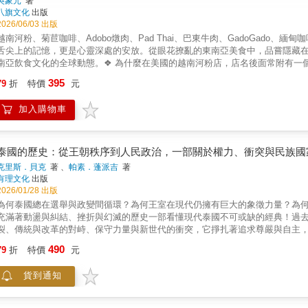
吳象元
著
八旗文化
出版
2026/06/03 出版
越南河粉、菊苣咖啡、Adobo燉肉、Pad Thai、巴東牛肉、GadoGado、
舌尖上的記憶，更是心靈深處的安放。從眼花撩亂的東南亞美食中，品嘗隱藏
南亞飲食文化的全球動態。❖ 為什麼在美國的越南河粉店，店名後面常附有一個數字
去過嗎？❖ 紅遍全球的新加坡「麵包物語」集團，靈感來自台灣的肉鬆麵包？❖
395
79
折
特價
元
❖ 泰式奶茶大家都喝過不少，泰式燒烤火鍋的魅力有見識過嗎？一個人的思鄉
典。 ——吳象元料理往往是地方文化最極致的體現，也微妙地蘊涵著身分認同與
加入購物車
源於跨文化融合；還有印尼國菜巴東牛肉、爽口沙拉GadoGado、臭豆炒飯
法像越南菜、泰國菜般受大眾歡迎，但國民速食「快樂蜂」卻在能大行其道，
戰與戰爭，造成大量難民被迫逃亡到世界不同國家，東南亞國家的食物也因此
的食物，對於上世紀的東南亞移民來說，不只是延續家鄉的情感記憶，更是為
泰國的歷史：從王朝秩序到人民政治，一部關於權力、衝突與民族國
的關鍵。正是這些在全球化浪潮下，仍能憑藉自身特色在異鄉獲一席之地的食
克里斯．貝克
著 、
帕素．蓬派吉
著
文化的跨國連結，譜寫世界飲食文化的新一頁。台灣作者吳象元，關鍵評論網
有理文化
出版
球遷移時代當中的意義，不只是一個歷史與文化研究的主題，更成為最貼近生
2026/01/28 出版
訪五位在台灣深耕東南亞飲食文化的女性：劉明芳、楊萬利、侯羽穎、李依庭、J
為何泰國總在選舉與政變間循環？為何王室在現代仍擁有巨大的象徵力量？為
她們的生命故事是東南亞飲食文化全球紀錄的重要部分，也是台灣作為移民城
充滿著動盪與糾結、挫折與幻滅的歷史一部看懂現代泰國不可或缺的經典！過
裂、傳統與改革的對峙、保守力量與新世代的衝突，它掙扎著追求尊嚴與自主
文化大獎的學者聯手撰寫，是迄今最具代表性的一部通史，精準呈現了泰國近
490
79
折
特價
元
而多次修訂。翻譯為泰文後，更轟動泰國讀書界，短時間內不斷再版，成為年
底，收錄2020年後的學生運動與政治動盪，是最新、最完整的版本。書中以
貨到通知
進步與發展等夢想，內容涵蓋從曼谷王朝的建立，到殖民威脅下的政治改革；從 
治的興起，到紅黃衫軍街頭流血衝突；從軍政府強勢回歸，到當代青年世代提
是野心勃勃的將軍、懷抱理想的學生、崛起的中產階級、充滿活力的企業家、