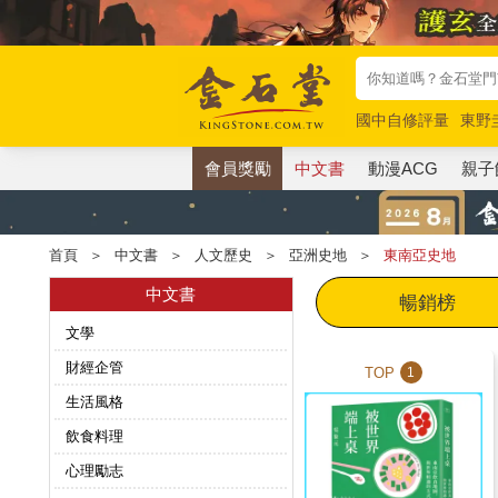
國中自修評量
東野
唯紅花綻放
奧德賽
會員獎勵
中文書
動漫ACG
親子
首頁
＞
中文書
＞
人文歷史
＞
亞洲史地
＞
東南亞史地
中文書
暢銷榜
文學
財經企管
TOP
1
生活風格
飲食料理
心理勵志