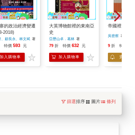
寨的政治經濟變遷
大英博物館裡的東南亞
帝國裡的地方
3-2018)
史
吳密察
著
軒、顧長永、林文斌
著
亞歷山卓．葛林
著
593
632
31
特價
元
79
折
特價
元
9
折
特價
加入購物車
加入購物車
貨到通
篩選
排序
圖片
條列