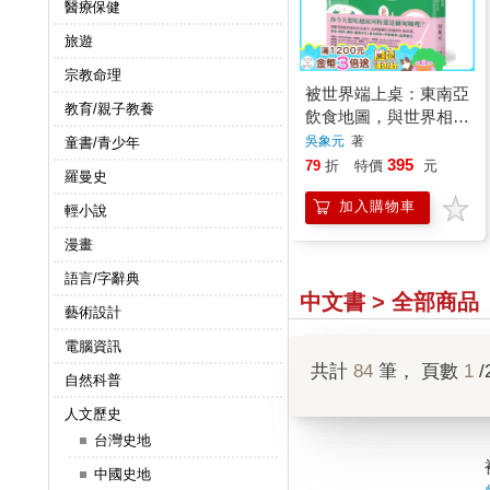
醫療保健
旅遊
宗教命理
被世界端上桌：東南亞
教育/親子教養
飲食地圖，與世界相遇
的方式
吳象元
著
童書/青少年
395
79
折
特價
元
羅曼史
加入購物車
輕小說
漫畫
語言/字辭典
中文書 > 全部商品
藝術設計
電腦資訊
共計
84
筆， 頁數
1
/
自然科普
人文歷史
台灣史地
中國史地