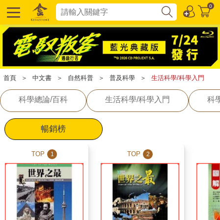
0
首頁
＞
中文書
＞
自然科普
＞
普及科學
＞
生活科學/科學入門
科學總論/百科
生活科學/科學入門
科
暢銷榜
TOP
TOP
1
2