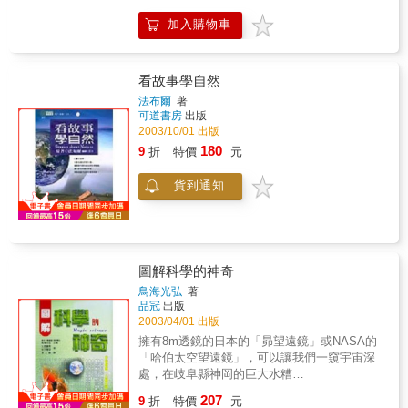
Davidson & Ben Morgan開本：全彩菊八開。
員，在兌換布朗先生的支票時，把元和分搞錯
最新科技造影，真實呈現人體的複雜構造。 包
加入購物車
了。在元的部分他給了分，而分的數目他卻給
含八頁精彩絕倫的透視圖，鮮明生動地立體呈
了元。布朗先生出了銀行之後，先買了一份5分
現人體的構造與功能。揭開一頁頁透視圖，
錢的報紙，接著卻發現自己剩下來的錢，是原
看：＊你的腦袋裡有什麼？＊你的心為何跳
支票金額的兩倍。請問，支票的金額是多少？
看故事學自然
動？＊你吃的食物到哪去了？ ＊你的手腳為何
這兩本書都是葛登能在《科學美國人》雜
法布爾
著
會動？ 先進科技攝影、特製圖片，醫學專家執
誌「數學遊戲」專欄的精采集結，各收錄了20
可道書房
出版
筆，讓你透徹了解你的身體是如何運作！ ‧古埃
個數學遊戲，從走迷宮、鋪瓷磚、拓樸遊戲、
2003/10/01 出版
及大揭密 ／Peter Chrisp開本：全彩菊八開。
幾何分割，一直談到數字根、黃金比、邏輯推
180
9
折
特價
元
精美圖片，真實重現歷史影像。 包含八頁精彩
理、機率問題等等。葛老爹將再次帶領讀者從
絕倫的透視圖，鮮明生動地立體呈現古埃及的
遊戲中出發，探討各式各樣的數學話題，從而
今生與來世。揭開層層神祕面紗，看：＊圖坦
貨到通知
領略遊戲背後的數學之美。
卡蒙的黃金面具後面是什麼？＊神殿的獻祭儀
式如何喚醒眾神？ ＊國王谷的沙漠裡埋藏了什
麼秘密？ ＊尼羅河的小船除了狒狒還載了什
麼？ 專業攝影、特製圖片，讓你宛如置身尼羅
河畔；專家執筆，精簡扼要，古埃及文明，精
圖解科學的神奇
華盡覽！‧古希臘大揭密／Peter Chrisp開本：全
鳥海光弘
著
彩菊八開。開本：全彩菊八開。精美圖片，真
品冠
出版
實重現歷史影像。 包含八頁精彩絕倫的透視
2003/04/01 出版
圖，鮮明生動地立體呈現古希臘壯麗的史詩。
擁有8m透鏡的日本的「昴望遠鏡」或NASA的
揭開層層神祕面紗，看：＊特洛伊木馬包藏了
「哈伯太空望遠鏡」，可以讓我們一窺宇宙深
什麼秘密＊帕德嫩大神殿裡的寶藏＊希臘與斯
處，在岐阜縣神岡的巨大水糟
巴達慘烈的海上大戰 ＊二千年前馬其頓國王的
「Supercamiocande」可以藉著捕捉到基本粒
真面目 專業攝影、特製圖片，讓你宛如置身雅
207
9
折
特價
元
子中微子，而有助於調查宇宙的構成。另一方