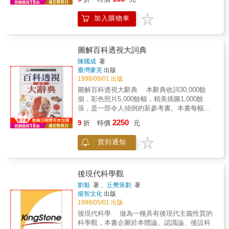
海與洋有何差別？熱狗的皮是什麼做的？為什
麼只有雌蚊吸人的血，雄蚊吃什麼呢？為什麼
加入購物車
醫院用的袍子在綁帶都在後面？為什麼我們的
手 指長度各不相同呢？&hellip;&hellip; & 也許
這些只是生活上的小問題，或者是深奧難懂的
科學，但是你絕對可以得到答案，不管答案是
圖解百科透視大詞典
無解、無厘頭、爆笑、意想不到&hellip;&hellip;
陳國成
著
總之沒有比這本書更好的。 &
臺灣麥克
出版
1998/09/01 出版
圖解百科透視大辭典 本辭典收詞30,000餘
個，彩色照片5,000餘幅，精美插圖1,000餘
張，是一部令人傾倒的新參考書。本書每幅圖
畫都由一個專家小組精心註釋，它們揭示了各
2250
9
折
特價
元
個學科的奧秘。這些圖畫組合在一起，構成了
值得家庭珍藏的知識寶庫。 ＜圖解百科透視
貨到通知
大辭典＞不像其它工具書那樣只告訴你某些事
物，而是向你展示這些事物，從高爾夫球的內
部結構到太陽的表面，從鴨嘴獸的骨骼到大象
的解剖，從噴射機的機械結構到羅馬神殿的內
後現代科學觀
部裝飾，都可以在本書中找到。
劉魁
著 、
丘樊策劃
著
揚智文化
出版
1998/05/01 出版
後現代科學 做為一種具有後現代主義性質的
科學觀，本書企圖於本體論、認識論、後設科