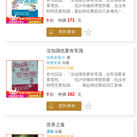
有句話說：「沒知識也要有常識，沒常識要多
看電視。」 也許你懶得博覽群書，也沒有
時間充實知識，最起碼也要給自己多補充一些
常識，而不要什麼「識」都一無所知。 本
171
9
折
特價
元
書所選輯的是世界上最大、最好玩、最新奇、
最最最的各種紀錄和有趣的事物，讓你在工作
貨到通知
煩悶之餘，可以放鬆一下心情，多增長一點知
識和常識。奏樂手套 德國科學家發明了一
種新型奏樂手套，只要戴上它，在硬物表面上
用指尖輕扣，就是可奏出音樂。手套指端裝有
沒知識也要有常識
開關，綜合處理樂曲，手腕處的小型音箱會發
出色文化小
著
出聲響。 美國康乃爾大學研究人員開發出
出色文化
出版
一種新型刮鬍膏。他們將製造乳酪的乳清廢物
2006/02/15 出版
加工成可食用的刮鬍膏和易於分解的包裝氣
有句話說：「沒知識也要有常識，沒常識要多
墊，既可變廢為寶貝，又能解除男士們在刮鬍
看電視。」 也許你懶得博覽群書，也沒有
時提防吃進目前有害刮鬍膏的擔憂。 日本
時間充實知識， 最起碼也要給自己多補充
一家公司推出一種電視提燈，這種提燈不但有
一些常識，而不要什麼「識」都一無所
162
光管和搜索燈，還有一部兩平方英寸的液晶體
9
折
特價
元
知。 本書所選輯的是世界上最大、最好
電視螢幕、收音機和緊急時用的警報器。有它
玩、最新奇、最最最的各種紀錄和有趣的事
陪伴，人們夜間行走和旅行倍生樂趣。這種燈
貨到通知
物， 讓你在工作煩悶之餘，可以放鬆一下
重約一點五公斤。 人們通常把受潮或弄濕
心情，多增長一點知識和常識。奏樂手套
的書籍放在陽光下曬乾或通風處晾乾，但書籍
德國科學家發明了一種新型奏樂手套，只要戴
乾後既黃又皺，影響美觀。加拿大發明了用冰
上它，在硬物表面上用指尖輕扣，就是可奏出
世界之最
櫃把濕書凍乾的新技術，效果很好，既不黃也
音樂。手套指端裝有開關，綜合處理樂曲，手
通鑑
出版
不皺，猶如新書一樣。凍書法很簡單：只要把
腕處的小型音箱會發出聲響。能吃的刮鬍
2005/08/08 出版