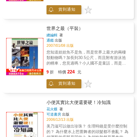
的營養不良性疾病已基本不存在，但卻出現了
貨到通知
因慢性非傳染性疾病而導致的新營養失衡問
題。由於營養問題與疾病發生息息相關。因
此，當前各國在制定慢性病預防策略時，往往
將正確引導飲食和營養放在所有預防或干預措
世界之最（平裝）
施的第一位。這說明了飲食營養在疾病發生和
總編輯
著
預防中的重要地位與作用。本書透過大量的統
通鑑
出版
計數字，指出當今人們常因飲食偏失而導致的
2007/01/08 出版
疾病，並建議適當的飲食營養調理，只要您
您知道娃娃魚不是魚，而是世界上最大的兩棲
『有心』身體力行，必能找回健康的身體。
類動物嗎？加長到30.5公尺，而且附有游泳池
的轎車，您見過嗎？小人國不是童話，而是真
實存在於剛果。您還知道最高的鐵路、最長的
224
9
折
特價
元
海底隧道、攝氏- 60℃最寒冷的小鎮、海拔最高
的建築、最甜的植物和最早的聽診器嗎？世界
貨到通知
之大，總有令人意想不到的驚奇，於是有了種
種「世界之最」的紀錄，本書收錄各個領域的
「世界之最」，就是要讓您見識還不曾聽聞過
的千奇百態！目錄天文地理宇宙間最古老的紀
小便其實比大便還要硬！冷知識
錄，大自然在地球上刻畫的一點一滴的痕跡，
花火蝶
著
都在天文地理篇動物奇觀大千世界中形形色色
可道書房
出版
的奇妙生命，奔走跑跳於天地間，都在動物奇
2006/12/13 出版
觀篇植物百態天地間孕育出的奧妙精華，所生
美乃滋可以做出珍珠？ 生理時鐘是受什麼控制
成的奇妙生命，都在植物百態篇科技新知前人
的？ 為什麼水上芭蕾舞者的頭髮都不會亂？ 為
的智慧發明，老祖宗的巧思遺跡，今人的卓越