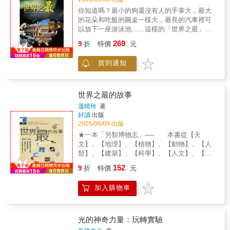
濕書放進冰櫃的超凍格內，兩天後再取出，書
膏 美國康乃爾大學研究人員開發出一種新
你知道嗎？最小的狗還沒有人的手掌大，最大
籍便乾得完好如初。 日本推出一種會說話
型刮鬍膏。他們將製造乳酪的乳清廢物加工成
的花朵和吃飯的圓桌一樣大，最長的汽車裡可
的體溫表。在顯示人體體溫的同時，它還能清
可食用的刮鬍膏和易於分解的包裝氣墊，既可
以放下一座游泳池……這樣的「世界之最」妙
楚而準確地讀出人體的溫度，很適合盲人使
變廢為寶貝，又能解除男士們在刮鬍時提防吃
趣橫生；最亮的恆星比太陽要亮得多，最硬的
用。
進目前有害刮鬍膏的擔憂。電視提燈 日本
269
9
折
特價
元
樹子彈也打不穿，生命力最強的昆蟲可以在開
一家公司推出一種電視提燈，這種提燈不但有
水裡自由自在地生活……這樣的「世界之最」
光管和搜索燈，還有一部兩平方英寸的液晶體
貨到通知
蘊含著大自然的神奇奧祕；最早的火箭出現在
電視螢幕、收音機和緊急時用的警報器。有它
哪個國家？第一封電報拍發的內容是什麼？第
陪伴，人們夜間行走和旅行倍生樂趣。這種燈
一個進入太空的女性是誰……這樣的「世界之
重約一點五公斤。凍書妙法 人們通常把受
最」富含饒有興味的科學文化知識，激發人們
世界之最的故事
潮或弄濕的書籍放在陽光下曬乾或通風處晾
探索未知世界的好奇心與求知欲。
溫晴玲
著
乾，但書籍乾後既黃又皺，影響美觀。加拿大
好讀
出版
發明了用冰櫃把濕書凍乾的新技術，效果很
2005/06/09 出版
好，既不黃也不皺，猶如新書一樣。凍書法很
★一本「另類博物志」── 本書從【天
簡單：只要把濕書放進冰櫃的超凍格內，兩天
文】、【地理】、【植物】、【動物】、【人
後再取出，書籍便乾得完好如初。會說話的體
類】、【建築】、【科學】、【人文】、【美
溫表 日本推出一種會說話的體溫表。在顯
食】及【體育】十大面向，蒐羅相關的題材與
示人體體溫的同時，它還能清楚而準確地讀出
152
9
折
特價
元
新知，編寫成一篇篇趣味而動聽的故事，讓讀
人體的溫度，很適合盲人使用。
者們重新認識這個美麗新世界。★「尋訪世界
加入購物車
之最」──潛入深海，飛上太空，縱覽世界之最
極致紀錄！哪座山是世界第一高峰？什麼動物
跑最快？世界最大的花在哪裡？最大的金字塔
是哪一個？ 一切答案，盡在《世界之最的故
光的神奇力量：玩轉實驗
事》！！