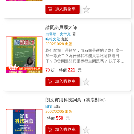
典殿堂；專家執筆，精簡扼要，古希臘文化，
面，使用「最大電子顯微鏡」這種「科學的武
精華盡覽！ ‧古羅馬大揭密 ／Peter Chrisp開
加入購物車
器」，就可以看到原子的形狀。此外，地表上
本：全彩菊八開。精美圖片，真實重現歷史影
排列了許多高感度的地震計，同時也有「地球
像。包含八頁精彩絕倫的透視圖，鮮明生動地
內部」的CT掃描裝置，藉此可以從地震波的傳
立體呈現古羅馬的文明與野蠻。揭開一頁頁歷
達方式了解地球內部的情況。
請問諾貝爾大師
史篇章，看：＊羅馬軍團如何進攻敵軍城池＊
白蒂娜．史帝克
著
角鬥士在競技場上浴血廝殺＊火山灰燼活埋龐
時報文化
出版
貝城 ＊大宅門裡的羅馬權貴專業攝影、特製圖
2002/10/28 出版
片，讓你宛如親臨歷史現場，專家執筆，精簡
為什麼布丁是軟的，而石頭是硬的？為什麼一
扼要，羅馬帝國興衰，盡收眼底！
加一等於二？為什麼我不能只靠吃薯條過日
子？你曾問過諾貝爾獎得主問題嗎？ 孩子不經
意的發問，常常是值得深省的人生議題。 本書
221
79
折
特價
元
匯集《南德日報雜誌》深受德國教育界好評的
「孩童的疑惑，諾貝爾大師的解答」系列專
加入購物車
訪，內容涵蓋科學、政治、藝術及文學等領
域，是一本適合親子共讀，全家討論的大師作
品，讓台灣的孩子們也有機會，看看22位世界
知名的諾貝爾大師，怎麼用畢生的功力，回答
朗文實用科技詞彙（英漢對照）
天真的問題！ 本書內容原刊於《南德日報雜
朗文
出版
誌》連載專題，以訪問22位諾貝爾獎得主而寫
2002/02/05 出版
成。德文版甫一出書即暢銷再版，如今已被譯
550
特價
元
為多國語言，風行世界各國。。
加入購物車