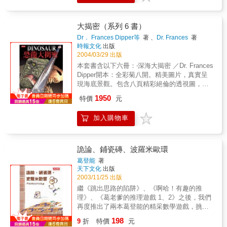
本書集結了諸如此類誰都會存有疑問的世界之
謎，並逐一作解答，絕對能夠滿足你對冷癖、
古怪事務的好奇心，並且讓你對這些「愈冷愈
大揭密（系列 6 書）
有趣!」的知識，會心一笑。
Dr． Frances Dipper等
著 、
Dr. Frances
著
時報文化
出版
2004/03/29 出版
本套書含以下六冊：‧深海大揭密 ／Dr. Frances
Dipper開本：全彩菊八開。精美圖片，真實呈
現海底景觀。包含八頁精彩絕倫的透視圖，鮮
明生動地立體呈現深海世界的秘密。揭開大海
1950
特價
元
的神祕面紗，看：＊鐵達尼號沉沒的秘密＊埃
及豔后的海底宮殿 ＊千奇百怪的深海生物 ＊滋
加入購物車
養生命的海底「煙囪」 專業攝影、特製圖片，
帶引你潛到大海深處；專家執筆，海底寶藏、
最新探測科技，讓你大開眼界！‧恐龍大揭密 ／
Dougal Dixon開本：全彩菊八開。精美圖片，
詭論、鋪瓷磚、波羅米歐環
真實重現史前世界。 包含八頁精彩絕倫的透視
葛登能
著
圖，鮮明生動地立體呈現洪荒世界的恐龍群
天下文化
出版
相。揭開久遠世紀的遺跡，看：＊兇殘的小異
2003/11/25 出版
特龍如何獵殺大恐龍＊威風凜凜，暴龍君臨大
繼《跳出思路的陷阱》、《啊哈！有趣的推
地＊「進食機器」刺盾角龍的猙獰面貌 ＊傷齒
理》、《葛老爹的推理遊戲 1、2》之後，我們
龍孵出蛋時的幼齒模樣 專業攝影、特製圖片，
再度推出了兩本葛登能的精采數學遊戲，挑戰
引領你進入侏儸紀公園；專家執筆，讓你有如
你的思考與推理能力！ 天才老爹葛登能的
198
親眼目睹史前各種恐龍！‧人體大揭密／Dr. Sue
9
折
特價
元
40個數學遊戲！ 有位糊裡糊塗的銀行出納