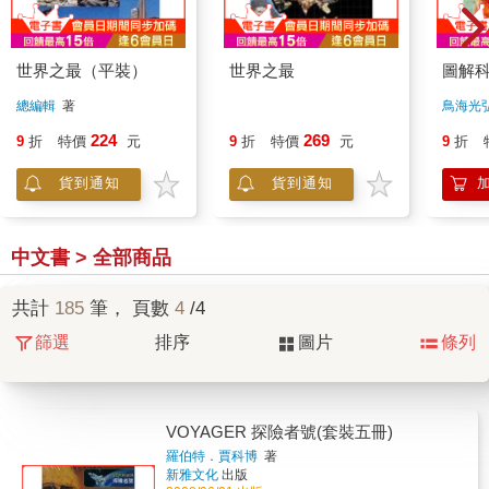
世界之最（平裝）
世界之最
圖解
總編輯
著
鳥海光
269
224
9
折
特價
元
9
折
特價
元
9
折
貨到通知
貨到通知
中文書 > 全部商品
共計
185
筆， 頁數
4
/4
篩選
排序
圖片
條列
VOYAGER 探險者號(套裝五冊)
羅伯特．賈科博
著
新雅文化
出版