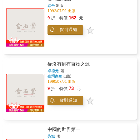
趣味金頭腦
綜合
出版
1992/07/01 出版
162
9
折
特價
元
貨到通知
從沒有到有百物之源
卓德元
著
臺灣商務
出版
1990/07/01 出版
73
9
折
特價
元
貨到通知