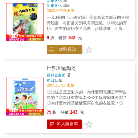
新雅文化
著
新雅文化
出版
2005/05/30 出版
一套3冊的《玩轉實驗》是專為兒童而設的科學
實驗書，每冊書分別載有關空氣、水和光的實
驗。書中的實驗安全易做，步驟清晰，引導孩
子利用身邊隨手可得的物件，做出各種得意有
162
9
折
特價
元
趣的實驗，深入淺出地讓孩子明白空氣、水和
光的特性，掌握科學知識。
貨到通知
世界冷知識(2)
百科全書網
著
稻田
出版
2005/05/27 出版
◎光線是直直射入的，為什麼閃電卻是彎彎曲
曲的？◎為什麼聖誕老公公要從煙囪進來呢？
◎為什麼肯德基爺爺要穿白色的衣服呢？◎為
什麼心臟不會長癌？◎為什麼地圖的北方一定
143
75
折
特價
元
朝上呢？◎為什麼沒有藍玫瑰？這些疑問，不
懂無所謂，懂了也沒什麼特別的用處，但就是
加入購物車
會令人忍不住好奇的想一窺究竟！本書集結了
諸如此類誰都會存有疑問的世界之謎，並逐一
作解答，絕對能夠滿足你對冷僻、古怪事物的