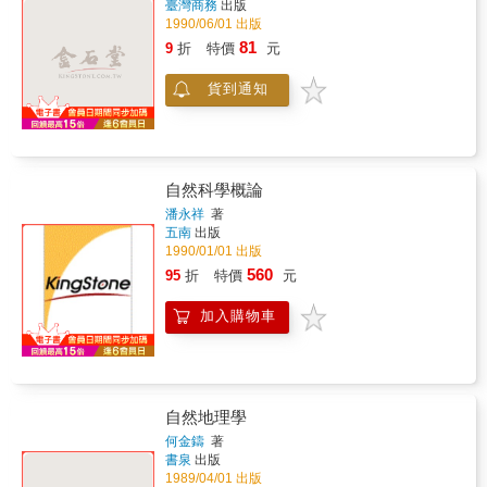
中國的世界第一
吳城
著
臺灣商務
出版
1990/06/01 出版
81
9
折
特價
元
貨到通知
自然科學概論
潘永祥
著
五南
出版
1990/01/01 出版
560
95
折
特價
元
加入購物車
自然地理學