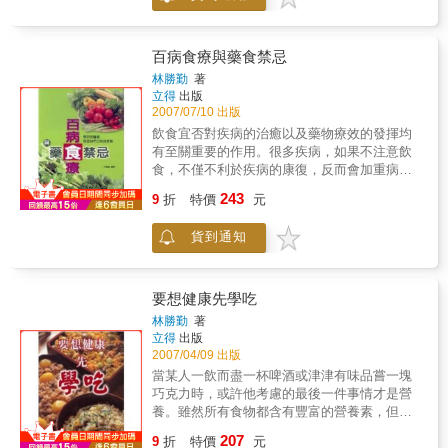
著瞧◎ 打劫者「自投」羅網 ◎ 粘膠槍對
和營養專家的最新飲食建議，主要在幫助您
付恐怖分子◎ 六百萬美元的葬禮 ◎ 出租
『吃出』一顆強健的心臟，書中所載的食譜，
哭笑人商店◎ 斷指表示哀悼 ◎ 自定死期
也都曾廣泛推薦給自己親友及長期食用，都獲
百病食療與藥食禁忌
得極佳的效果與佳評。
林勝勤
著
立得
出版
2007/07/10 出版
飲食宜否對疾病的治癒以及藥物療效的發揮均
有至關重要的作用。很多疾病，如果不注意飲
食，不僅不利於疾病的康復，反而會加重病
情。本書介紹了容易發生的各種疾病實用而有
243
9
折
特價
元
效的食療及食療驗方。患者可以根據自身的症
狀查找病症原因以及選取食療方法，許多疾病
貨到通知
可以得到預防、緩解，甚至治癒。即使是罹患
較重的疾病，也可以配合醫生的治療，選用一
些食療方法作為輔助治療。
要想健康先學吃
林勝勤
著
立得
出版
2007/04/09 出版
當某人一飲而盡一杯啤酒或津津有味品嘗一塊
巧克力時，或許他考慮的最後一件事情才是營
養。雖然所有食物都含有豐富的營養素，但多
數人還是由於飲食的不均衡而導致疾病。隨著
207
9
折
特價
元
社會經濟的發展，人們膳食結構的改變，原有