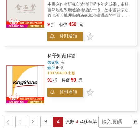
何金鑄
著
書泉
出版
1989/04/01 出版
本書為作者研究自然地理學多年之成果，由於
自然地理學屬通論地理的一環，故本書開宗明
義地說明地理學的涵義和地學通論的性質，並
介紹地球的運動及其影響、經緯線和地圖等，
450
9
折
特價
元
接著進入自然地理學的主軸，次第論述了氣
候、水文、地形、土壤及生物等主題，有系統
貨到通知
地將自然地理學的知識一一呈現，引領讀者進
入富麗壯觀的地理天地。
科學知識解答
張文德
著
綜合
出版
1987/04/30 出版
59
91
折
特價
元
貨到通知
1
2
3
4
頁數
4
/4
移至第
頁