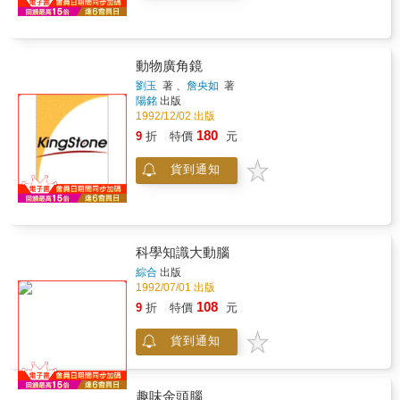
動物廣角鏡
劉玉
著 、
詹央如
著
陽銘
出版
1992/12/02 出版
180
9
折
特價
元
貨到通知
科學知識大動腦
綜合
出版
1992/07/01 出版
108
9
折
特價
元
貨到通知