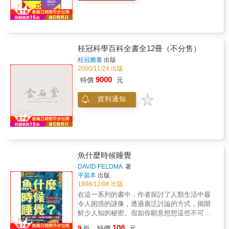
桂冠科學百科全書全12冊（不分售）
桂冠圖書
出版
2000/11/24 出版
9000
特價
元
貨到通知
魚什麼時候睡覺
DAVID FELDMA
著
平裝本
出版
1998/12/08 出版
在這一系列的書中，作者探討了人類生活中最
令人困惑的謎像，透過廣泛討論的方式，揭開
鮮少人知的秘密。假如你願意想想這些不可思
量的問題：例如為什 麼時鐘是順時針方向走？
108
9
折
特價
元