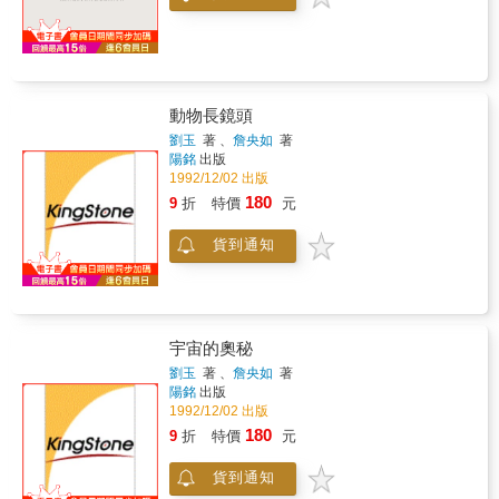
動物長鏡頭
劉玉
著 、
詹央如
著
陽銘
出版
1992/12/02 出版
180
9
折
特價
元
貨到通知
宇宙的奧秘
劉玉
著 、
詹央如
著
陽銘
出版
1992/12/02 出版
180
9
折
特價
元
貨到通知