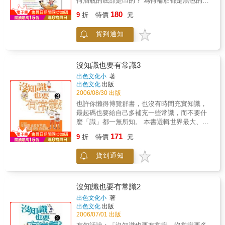
何酒瓶的底部是凹的？ 為何輪胎都是黑色的
進步，都在科技新知篇文化藝術傳誦不朽的篇
呢？ 右撇子與左撇子誰比較長壽？ 動腦思考會
180
章，動人心靈的詩歌，樹立典範的八大藝術，
9
折
特價
元
消耗很多能量嗎？ 螢火蟲為何會發光？ 腳底為
都在文化藝術篇社會文明歷史長久的人類文明
何容易發臭？ 鯨魚的食量究竟有多大？ 為什麼
社會，發生了多少的奇人奇聞軼事，都在社會
貨到通知
植物會隨著太陽光的方向生長？
文明篇體育世界挑戰人類自我極限，一次次登
上人生的高峰，都在體育世界篇。
沒知識也要有常識3
出色文化小
著
出色文化
出版
2006/08/30 出版
也許你懶得博覽群書，也沒有時間充實知識，
最起碼也要給自己多補充一些常識，而不要什
麼「識」都一無所知。 本書選輯世界最大、最
好玩、最新奇、最最最的各種紀錄和有趣的事
171
9
折
特價
元
物， 讓你在工作煩悶之餘，放鬆一下心情，也
增長一些知識和常識。
貨到通知
沒知識也要有常識2
出色文化小
著
出色文化
出版
2006/07/01 出版