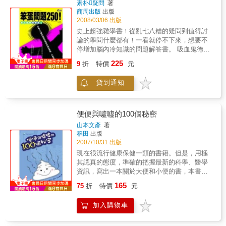
素朴疑問
著
但是，認識的越多，我們就越發現，我們知道
商周出版
出版
的其實太少太少。人類太渺小，世界卻是無垠
2008/03/06 出版
的；認識的越多，我們就越發現，這個世界的
史上超強雜學書！從亂七八糟的疑問到值得討
偉大與神秘，確實值得我們跪下來，深深的吻
論的學問什麼都有！一看就停不下來，想要不
它的腳趾。
停增加腦內冷知識的問題解答書。 吸血鬼德古
拉伯爵的太太總是為貧血煩惱嗎？日本奈良大
225
9
折
特價
元
佛為什麼要「電棒燙」？眼屎和鼻屎，哪種比
較好吃？把瀉藥與止瀉藥同時吞下肚會發生什
貨到通知
麼事？要吃什麼東西才能放出超臭的屁？為什
麼長大後不會尿床呢？腳趾的個別名稱是什
麼？賭博性麻將賭多少才算犯罪？為什麼二月
比其他月份短？血型為何分為ABO，而不是
便便與噓噓的100個秘密
ABC？驚人的解答與令人意外的真理持續爆
山本文彥
著
發，只要沒獲得解答就睡不著，好笑有理的謎
稻田
出版
團終於要解開了！
2007/10/31 出版
現在很流行健康保健一類的書籍。但是，用極
其認真的態度，準確的把握最新的科學、醫學
資訊，寫出一本關於大便和小便的書，本書恐
怕還是第一本。大便與小便的科學、身體與健
165
75
折
特價
元
康方面的醫學，再加上一些民俗學的內容，本
書共蒐羅了一百個話題。請您打開這本書，和
加入購物車
我們一起關心身體的健康。