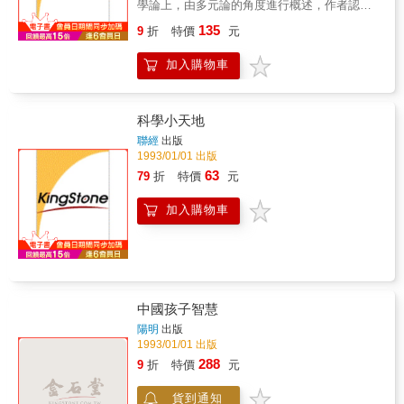
學論上，由多元論的角度進行概述，作者認為
後現代科學觀帶有明顯的建設性特徵。 事實
135
9
折
特價
元
上，在面對浩瀚無垠的宇宙，任何人何嘗不是
有限的與微渺的？故後現代科學觀亦是一種人
加入購物車
類原本就適用於自身存在的真理，更是一種對
傳統科學理論提出全面、深刻批判的新型科學
觀。 在面對發展許久的基礎科學中，有那些
是可以用新的道理去認証它，又有那些是以哲
科學小天地
學性的思考去推演的呢？在進入二十一世紀之
聯經
出版
際，後設科學論中，有那些是社會可以用來借
1993/01/01 出版
鏡的．． 作者簡介 劉 魁 安徽省祁門縣
63
79
折
特價
元
人，西元一九六四年生。先後就讀於安徽師範
大學政教系、華中師範大學政治系、杭州大學
加入購物車
哲學系。一九九五年六月獲博士學位。現任南
京理工大學人文學院副教授。與人合著《馬克
思主義與現時代》，並發表論文多篇。
中國孩子智慧
陽明
出版
1993/01/01 出版
288
9
折
特價
元
貨到通知