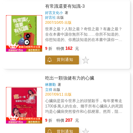
有常識還要有知識-3
好言文化小
著
好言社
出版
2007/10/05 出版
世界之最？人類之最？奇怪之最？有趣之最？
全在本書中讓你無所不知……你所不知道的、
你想知道的、你應該知道的在本書中讓你一覽
無遺。輯一 世界新鮮事◎ 用鮮花鋪成名
162
9
折
特價
元
畫 ◎ 全英鼾聲錦標賽◎ 耳懸重物競走
賽 ◎ 擲馬桶比賽◎ 有趣的滑沙比賽
貨到通知
◎ 集體裸奔冬運◎ １２分鐘連喝百杯啤酒
◎ 紙飛機飛行破世界紀錄◎ 辯論五百十八個
小時 ◎ 情人節唱情歌的世界紀錄輯二 世
界真有趣◎ 男女服裝鈕扣方向相反有因 ◎
吃出一顆強健有力的心臟
12年被竊21次◎ 數字反序的鐘 ◎ 左撇
林勝勤
著
子容易出事故◎ 史前口香糖 ◎ 以哭止哭
立得
出版
的錄音帶◎ 廣告詞缺一，售票賠百萬 ◎ 毆
2007/09/11 出版
夫訓練班◎ 勝者美髮，敗者光頭 ◎ 只要名
心臟病是當今世界上的頭號殺手，每年要奪走
字對，喝酒不付費輯三 世界好好玩◎ 寧願坐
1700多萬人的生命。幾乎所有心臟病人的死因
牢也不當總統 ◎ 禁香水的餐館◎ 寫錯字
均是心臟病突然發作和心肌梗塞。然而，阻止
要坐牢 ◎ 騎車須穿救生衣◎ 日本有十二
心肌梗塞和其他心血管疾病的發生重點在於預
207
萬個姓氏 ◎ 失敗產品博物館◎ 耳紋破
9
折
特價
元
防。重新評估你的生活方式絕不會太遲，而且
案 ◎ 失明母獨力養五女◎ 盧森堡──語言
確實有力的事實證明：改變的飲食習慣能夠拯
天才之國 ◎ 應急尿壺和便袋輯四 世界走
貨到通知
救您的生命。本書簡單明瞭地講解了藥理專家