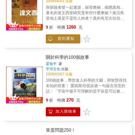
2008/06/01 出版
與探險者號一起遨遊，探尋奧秘，揭開真相...
著名的達文西密碼究竟有些什麼奧秘？復活島
當地土著是不是吃人肉者？真的有尼古拉伯爵
和尼斯湖水怪嗎？外星人真的存在？他們來過
1260
9
折
特價
元
地球嗎？進入金字塔法老的陵墓會有危險嗎？
任何事物在沒被認識之前，都是神秘的。同我
貨到通知
們一起旅行吧﹗「探險者」太空船帶你飛向知
識的天際。浩瀚無垠的宇宙中只有我們存在
嗎？其他遙遠的星球上也有智慧生命體嗎？現
實生活中真的存在尼斯湖水怪、狼人和眾多怪
關於科學的100個故事
物嗎？金字塔是如何建成的？金字塔的作用難
霍致平
著
道僅僅是埋葬法老嗎？復活島那些用石頭雕成
宇河文化
出版
的巨型雕像莫艾表現的是什麼？意大利天才的
2008/03/07 出版
代表李奧納多‧達文西的藝術作品隱藏?什麼為人
100個故事，帶您進入科學的大廳，用智慧尋找
所不知的秘密呢？共五冊，帶領讀者探索一切
未知的答案！ 愛因斯坦曾說過一句蘊含深意的
不解之迷。
話：「宇宙中最不可理解的是宇宙是可以被理
解的。」科學所帶給人的最大意義，就是它能
270
9
折
特價
元
夠合理的解釋這個世界。 科學一詞來自拉丁文
的Scire（to know，去認識），認識的結果叫做
加入購物車
知識科學（scientia）。但此知識並非一般的知
識，而是一種獨特的知識──認知實然的知識，
也就是知道認識對象之所以如此的知識。 天為
什麼是藍的？葉為什麼是綠的？空氣有重量
笨蛋問題250！
嗎？光是什麼顏色？我們都一一獲得了答案。