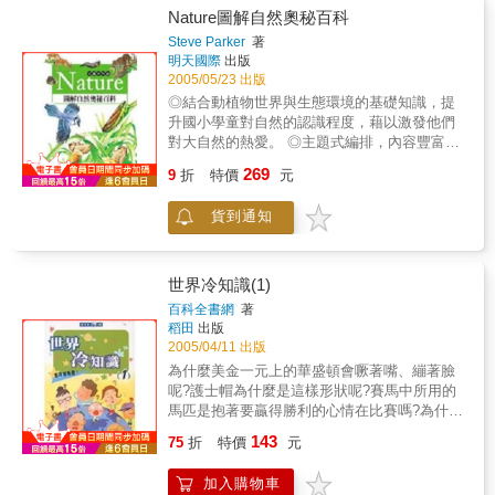
好奇心，並且讓你對這些「愈冷愈有趣」的知
Nature圖解自然奧秘百科
識，會心一笑！
Steve Parker
著
明天國際
出版
2005/05/23 出版
◎結合動植物世界與生態環境的基礎知識，提
升國小學童對自然的認識程度，藉以激發他們
對大自然的熱愛。 ◎主題式編排，內容豐富，
文字簡明易懂。 ◎全彩手繪插圖，驚人的自然
269
9
折
特價
元
奧祕一覽無遺。
貨到通知
世界冷知識(1)
百科全書網
著
稻田
出版
2005/04/11 出版
為什麼美金一元上的華盛頓會噘著嘴、繃著臉
呢?護士帽為什麼是這樣形狀呢?賽馬中所用的
馬匹是抱著要贏得勝利的心情在比賽嗎?為什麼
撲克牌總共有五十二張呢?為什麼從沒看過寶特
143
75
折
特價
元
瓶裝的啤酒呢?聖誕節為什麼叫「Xmas」?這些
疑問，不懂無所謂，懂了也沒什麼特別用處，
加入購物車
但就是會就是會令人忍不住好奇的想一窺究竟!