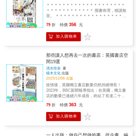
馬格利、和他們搭地鐵爬山擺書展，甚至還坐
看的企劃專題！一本重新點燃熱情的好讀之
＊＊＊＊＊＊＊＊＊＊＊＊＊＊＊＊＊＊＊＊
凹別人工作室的書櫃&hellip;&hellip;輕鬆有趣的
作！
＊＊＊＊＊＊＊＊＊＊＊＊ 囤書有理，積讀無
故事、充滿啟發的工作哲學，創意工作者如何
罪。 ＊＊＊＊＊＊＊＊＊＊＊＊＊＊＊＊＊＊
運籌帷幄？全都收錄在這裡！ 本書特色 ★有情
＊＊＊＊＊＊＊＊＊＊＊＊＊＊ 這不只是一本
356
感！台灣第一本深入韓國出版社辦公室採訪的
79
折
特價
元
關於囤書的書， 而是一本讓你安心把書留在身
書！另類國民外交！ ★有風格！帥氣攝影加上
邊的書。 「積讀」這個詞，早在明治時代就已
精鍊文字！閱讀超享受！前後各16面黑銀雙墨
加入購物車
出現。 如今，它甚至成為世界共通的語言
印刷，像是在看寫真集！ ★有領悟！觀察別人
&mdash;&mdash;TSUNDOKU。 & 小說家&小
的工作模式，一定可以學到有用的知識與人生
川哲把書裝箱送上陽台； 小說家．配音員&池
智慧！迷途羔羊不要錯過！ &
澤春菜讓新書從玄關一路蔓延到客廳； 譯者&
那些讓人想再去一次的書店：英國書店空
柳下毅一郎則會在找不到書時，再買一次。 為
間19選
什麼全世界的愛書人 都在做同一件事：囤
清水玲奈
著
書？！ 事實上，這是愛書人們都會有的困擾。
積木文化
出版
儘管書櫃早已爆滿，卻還是忍不住再買一本。
2025/12/06 出版
而且明知道讀不完，還是想把它留在身邊。
疫情後，英國獨立書店數量仍然持續增長！
&mdash;&mdash;因為書，永遠比時間多。 如
2023年，BBC新聞報導指出：在英國，獨立書
果你也有過這樣的時刻， 你並不孤單。 本書由
店的數量已連續六年成長，終結了長達二十餘
書評家&石井千湖 走進十二位愛書人的家
年的衰退趨勢，且在同年成立了多達五十一間
&mdash;&mdash; 小說家、書店主人、譯者、
363
79
折
特價
元
的獨立書店。 在電子書與網路書店早已普及的
配音員等&mdash;&mdash; 看書如何進入生
時代，為什麼人們仍想走進書店、親手挑一本
活， 也看他們如何與書共處， 並坦白那些買了
加入購物車
書呢？──答案就藏在那些讓人「每天都想造
卻還沒讀的理由。 那些被留下來的書， 並不是
訪、迫不及待想推薦給朋友」的動人店鋪裡。
拖延， 而是一種生活方式的選擇
& ★親身訪談店主，獨門經營心法與選書祕訣
&mdash;&mdash; 把還不知道的世界， 先留在
★ ★照片、插畫、空間平面圖完整呈現★ ★書
一人出版：做自己想做的書，從企畫、編