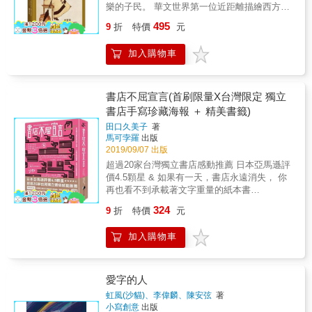
多種近現代雜誌，可探究當時近代中國政治、
進化中。
樂的子民。 華文世界第一位近距離描繪西方書
經濟、文化、社會的互動。
店的作家，引起日後二十年書店書寫風潮的書
495
9
折
特價
元
女鍾芳玲，長期撰寫「有關書之書」（books
about books），締造廣受書迷好評的連連佳
加入購物車
作。自1997 年的《書店風景》迄今修訂十餘版
本、《書天堂》獲頒金鼎獎，與《書店傳奇》
共譜為經典的「書話三部曲」；《四季訪書》
則開啟了「書女說書」系列新頁，《訪書回憶
書店不屈宣言(首刷限量X台灣限定 獨立
錄》為此系列第二本。 談古書、話書人，走
書店手寫珍藏海報 ＋ 精美書籤)
進時光隧道 傳奇書女鍾芳玲的書店尋訪，有如
田口久美子
著
文化考古般牽動人心；然而本書與前四本有著
馬可孛羅
出版
許多不同之處，尤其是字裡行間流露出一個愛
2019/09/07 出版
書人二十多年來悠遊訪書、見山又是山的真情
超過20家台灣獨立書店感動推薦 日本亞馬遜評
與轉折，如她所說：「走過數千家書店後，已
價4.5顆星 & 如果有一天，書店永遠消失， 你
不刻意再去尋覓，更多的時刻是靜靜讀書、賞
再也看不到承載著文字重量的紙本書
書、品書，全方位探訪、欣賞與書相關之面
&hellip;&hellip; & 田口久美子不只是樂在熱愛
向，著重以長時間、多角度的訪查與觀察，試
324
9
折
特價
元
的書本當中， 更像母親般守護著它們──谷川俊
著將讀物、人物、景物與事物作更綿密之串
太郎 ▍首刷限量．台灣限定 ◆台灣獨立書店不
連。」 此回，她不僅大開大合「談古書」，也
加入購物車
屈宣言．手寫珍藏海報◆ 由超過20家台灣讀立
綿長「話書人」，好幾精彩長篇甚至追訪長達
書店聯合署名， 親筆寫下屬於台灣的書店不屈
二十幾年，引領我們走進光陰之門，隨不同時
宣言。 ◆精美不屈書籤◆ 金屬色質感印刷。
段及點、線、面的觀察，時而共鳴或旁觀，直
共兩款，隨機贈送一款。 ▍台灣獨立書店感動
愛字的人
至最終段一整個壓箱寶盡出般的淋漓展現，好
推薦 & 專文推薦── 淡水有河book店主 詹正德
生暢快！ 所有的文學都是八卦！？ 也因此，我
虹風(沙貓)、李偉麟、陳安弦
著
686 & 台灣獨立書店感動推薦（依筆畫排序）
小寫創意
出版
們將了解五百年前義大利的印刷出版大師阿爾