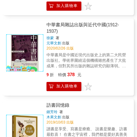
哪些幫助？ 為了說明組成一本書的「配件」
有淚的全新故事！更多人物登場！ 看「那美印
葉介、黑田硫磺、岡崎京子&mdash;&mdash;
加入購物車
史，本書集合印刷術、書籍裝幀、文化史、文
刷」又有什麼業障(?)與新挑戰！ ◆ 神人現身！
& 有人攜著高實驗性質的漫畫前來，有人將哲
學史領域的專家，也讓這本書與先前台灣書市
腦內自動轉換CMYK？ ◆ 客戶到場看印「怎麼
學、電影、文學作為養分，有人挑戰著社會風
曾經出版過的、談書的歷史的書大不相同。 &
顏色不一樣？」 ◆ 設計師一個噴嚏讓文字變
俗的底線，有人將傳統漫畫的敘事解體、有人
其他書多半以年代作為區分，談書籍隨著印刷
形？ ◆ 紙張告急！印刷業團結伸出援手！
中華書局雜誌出版與近代中國(1912-
大膽做出諷刺仿作與改編⋯⋯他們展現漫畫的
術的演進所產生的改變。本書既是書籍的配件
（泣） ◆ 印刷品質大對決！神作竟讓人出現幻
1937)
各種可能性，同時也展示著
史；也像是把一本書從裡到外解剖開來，看組
覺？ ◆ 面對傲慢編輯，畢生的愛與關懷全開！
&not;&mdash;&mdash;「漫畫本身即是一種厲
徐蒙
著
成一本書需要哪些內容。 & 於是我們會讀到許
印刷魂不死！紙本控不滅！ 工作與「截稿日」
害思想」。 & 好評推薦 & 「這些漫畫帶來的並
元華文創
出版
多有趣的描述： 【關於序】序是自相矛盾的體
或「印刷品」有關的人必讀！
非緬懷， 而竟是引發強烈共感， 甚至想要膜拜
2020/02/26 出版
裁，出現在主文本之前，但往往在文本完成後
的嶄新體驗。」&mdash;&mdash;Mangasick
中華書局是中國近現代出版史上的第二大民營
才寫成。 【關於書衣】書衣到底是什麼，是可
&
出版社。學術界圍繞這個機構雖然產生了大批
丟棄的包裝紙？還是書不可缺少的一部分？
成果，但對其所出版的雜誌研究仍顯薄弱。本
【關於目錄】你會從哪裡開始讀一本書？很可
書通過挖掘史料，對中華書局從創立之初到抗
能你翻開這本書，略過引言，翻到目錄，挑了
378
9
折
特價
元
戰爆發時段（1912-1937年）的雜誌出版活動進
某一章開始讀。有可能是這一章，也可能是其
行了系統整理，以探求這些雜誌與中華書局本
他章。也許，就在來來回回之間，你看完了整
加入購物車
身的關聯，以及與當時中國政治、經濟、文
本書，不是從頭讀到尾，但是按照你自己選擇
化、社會的互動。 本書探討了中華書局前期雜
的路徑。 & 閱讀本書，可以瞭解這些圍繞正文
誌出版與近代中國的關係，是觀察、理解中國
而生的配件對閱讀一本書有哪些幫助之外，還
近現代歷史進程的一個窗口。 本書特色 1912年
訪書回憶錄
可以知道從古到今的出版產業鏈
1月1日成立的中華書局，中國歷史最悠久的出
&mdash;&mdash;內容提供者（作者、編
鍾芳玲
著
版社之一。本書探討中華書局前期的雜誌刊載
輯）、製造商（印刷、裝幀設計）、通路（書
木果文創
出版
內容、主題、作者等議題，這是一個觀察、理
商）&mdash;&mdash;如何通力合作，將一本
2019/10/03 出版
解中國近現代歷史進程的重要窗口。 本書研究
書詮釋到位，送到讀者手上。《如何做一本
讀書是享受、寫書是療癒、 說書是樂趣、訪書
中華書局前期的文化貢獻，透過該書局出版的
書》忠實呈現書是集體智慧的結合體，且還在
最歡喜！ 在書之宇宙裡，我們都是愛好真善美