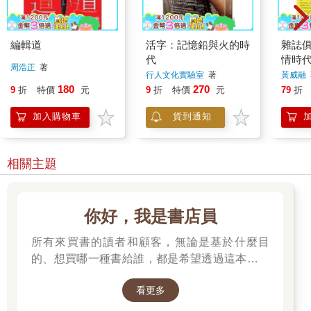
編輯道
活字：記憶鉛與火的時
雜誌俱
代
情時
周浩正
著
行人文化實驗室
著
黃威融
180
270
9
折
特價
元
9
折
特價
元
79
折
加入購物車
貨到通知
相關主題
你好，我是書店員
所有來買書的讀者和顧客，無論是基於什麼目
的、想買哪一種書給誰，都是希望透過這本書來
表達自己的感受──
看更多