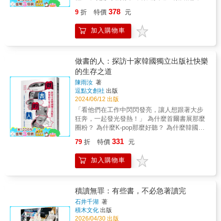
手致意。 《做書的人》堂堂來到Season 2！許
378
9
折
特價
元
多人讀完Season 1，才意識到書中討論的都是
自己正面對的人生挑戰：職場選擇、工作倫
加入購物車
理、專業磨練、生活平衡&hellip;&hellip;韓國獨
立出版人在工作中閃閃發亮的姿態，彷彿感染
般，也帶給各地讀者選擇志業的勇氣。但志業
是一尾時刻張牙舞爪的巨龍，普通人如何招
做書的人：探訪十家韓國獨立出版社快樂
架？ 「做書、創作、經營都不容易，苦樂交織
的生存之道
或身心受創都是未知，為什麼他們要做下
陳雨汝
著
去？」慢慢深入理解韓國文化的逗點採訪團隊
逗點文創社
出版
&mdash;&mdash;獨立出版人陳夏民、韓中譯
2024/06/12 出版
者陳雨汝、影像工作者廖建華，決定再次飛越
「看他們在工作中閃閃發亮，讓人想跟著大步
國境，每每搭乘開得超快芳香劑很猛讓人很暈
狂奔，一起發光發熱！」 為什麼首爾書展那麼
車的計程車，穿梭在大首爾圈的不同空間，與
圈粉？ 為什麼K-pop那麼好聽？ 為什麼韓國的
全新十組做書的人一起聊心事喝冰咖啡喝馬格
內容產業那麼厲害？ 太想知道這些謎底，熟稔
利順便吃燒肉炸醬麵披薩Gelato，前往世越號
331
79
折
特價
元
韓國文化的韓中譯者陳雨汝、曾獲諸多肯定的
記憶空間、戰爭與女性人權博物館然後在公園
獨立影像工作者廖建華、與書相愛相殺的獨立
散步，赫然發現關鍵可能是這兩個字：浪，
加入購物車
出版人陳夏民，在人人唱衰的出版冰河期不計
漫。 你們體會過屬於自己的失敗嗎？ 請不要逃
成本組隊跨海，在大首爾地區探訪了十家風格
跑，至少用浪漫挑戰一回吧！ 本書特色 1.超好
各異的獨立出版社，只為了挖掘韓國內容產業
評文化觀察採訪誌《做書的人：探訪十家韓國
的大祕寶！ 他們也好奇，一樣是做內容的人，
積讀無罪：有些書，不必急著讀完
獨立出版社快樂的生存之道》正宗續集！ 2.不
一樣是人數「一」起跳的個人工作者，這些韓
是出版業也能看！應該說，不是出版業的讀者
石井千湖
著
國同業有什麼工作心法？於是，團隊深入韓國
積木文化
出版
更應該讀！看看不同圈子的人如何面對人生課
獨立出版人的辦公室、和他們喝咖啡吃燒肉喝
2026/04/30 出版
題！ 3.好看的採訪文章，好看的攝影作品，好