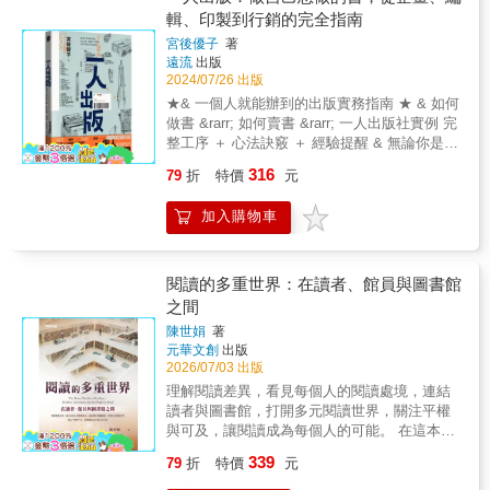
身邊。 ＊＊＊＊＊＊＊＊＊＊＊＊＊＊＊＊＊
店成功的十項原則& 大公開！★ & 「正因為我
輯、印製到行銷的完全指南
＊＊＊＊＊＊＊＊＊＊＊＊＊＊＊ 邊囤邊推
們處於數位時代，才會尋求跟有同樣嗜好的人
薦。 ＊＊＊＊＊＊＊＊＊＊＊＊＊＊＊＊＊＊
宮後優子
著
們有真實的體驗。能在書店經營上取得成功
＊＊＊＊＊＊＊＊＊＊＊＊＊＊ 作家、劇作家
遠流
出版
的，是那些懂得善用這股潮流的店。」──曾任
&&&李屏瑤 作家&&&許俐葳 日本文化誌《秋刀
2024/07/26 出版
英國書商協會主席，被譽為英國近年最成功的
魚》總編輯&&&陳頤華&& 草率季創辦人&&&
★& 一個人就能辦到的出版實務指南 ★ & 如何
獨立書店、石黑一雄也讚賞的書店「賈菲與尼
黃偉倫 作家、平面設計師&&&Hally Chen
做書 &rarr; 如何賣書 &rarr; 一人出版社實例 完
爾的書店」店主派屈克．尼爾（Patrick
整工序 ＋ 心法訣竅 ＋ 經驗提醒 & 無論你是一
Neale） & 書店不死的生長韌性，成就無法複
人公司的單兵、夢想創業的斜槓青年，或者組
製的獨特魅力 作者清水玲奈遊訪過世界上
316
79
折
特價
元
織裡的小螺絲， 這本書也許幫得上忙！ & ▋
無數家書店，身為記者的她對於書店的格局與
做自己想做的書，是多麼愉快啊！ ▋ 新世代族
陳列觀察入圍，曾著有《旅讀書店：尋訪全球
加入購物車
群工作觀念益趨轉變，疫後企業經營模式更形
最美的20間書店》（楓書坊，2013）、《書店
多元，微型化、小而美、一人公司，演成重要
時光》系列（悅知文化，2016）等。 本書
時代趨勢；再加上數位平台與雲端串接日漸完
不僅收錄了英國最古老的書店、備受讚譽的最
熟，創作與出書的門檻降低，一人出版成為許
閱讀的多重世界：在讀者、館員與圖書館
美書店，從具代表性經典書店到極具特色的獨
多有志者的首要選項。 & 本書作者宮後優子為
之間
立書店，包含附設咖啡廳的閱讀空間、以船改
日本資深出版人，擁有逾20年專業經驗，並曾
建的水上書店、引發英國獨立書店復興契機的
陳世娟
著
開設主題講座，累積無數出版個案問題。她以
傳奇書店、第一家販賣LGBTQ+書籍的書店、
元華文創
出版
此為基礎，整理出呼應實際需求、深具參考價
在世界遺產植物園內，能盡情品味植物魅力的
2026/07/03 出版
值的內容。 & 「做書的人做出自己衷心滿意的
書店等，也介紹英國書店的陳列技巧與小巧
理解閱讀差異，看見每個人的閱讀處境，連結
書，傳遞給想閱讀這本書的讀者，推出在傳統
思、甚至還有書目療法？！透過親身訪談店
讀者與圖書館，打開多元閱讀世界，關注平權
出版產業中難以發行的書，這就是本書的目
主、結合照片與插畫空間平面圖，內容不僅深
與可及，讓閱讀成為每個人的可能。 在這本
的。如此一來，精心製作的書籍將越來越多，
入也兼具實用性，能用來規劃「書店巡禮」的
書，你將會重新認識閱讀這件事。它不只是翻
讀者越來越多，發行問世的書越來越多；一人
339
79
折
特價
元
珍貴指南，帶領愛書人們一同漫遊這十九家讓
開一本書，而是一段受到心理、文化與社會條
出版變多，多元化的書籍得以增加，出版文化
生活變得更美好的英國書店。 & 無論你是
件影響的歷程。在這本書中，你將會看到：• 為