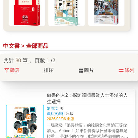
中文書 > 全部商品
共計
80
筆， 頁數
1
/2
篩選
排序
圖片
條列
做書的人2：探訪韓國書業人士浪漫的人
生選擇
陳雨汝
著
逗點文創社
出版
2026/03/06 出版
一場激發「浪漫體質」的韓國文化冒險正等你
加入。Action！ 如果你覺得做什麼事情都無足
輕重， 是渺小的存在，歡迎與這些做書的人握