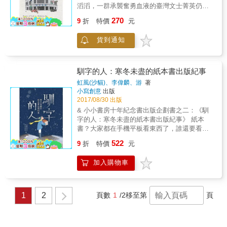
何？ ──他們如何定位編輯和插畫家？ ◎法國
滔滔，一群承襲奮勇血液的臺灣文士菁英仍徒
從創社以來，山鷹幾乎每個月都會舉辦「與讀
人教我的事：從建築設計到童書編輯 ‧「期限內
手磚磚瓦瓦建造一座維繫漢文命脈、廣博識
者會面」的活動，同時也積極經營部落格、臉
270
交出的作品」v.s.「優秀卻遲交的作品」，後者
9
折
特價
元
見、啟迪思想的文化城堡──那年是1927，中央
書與推特，努力成為連結作者與讀者的重要橋
竟然較受賞識，為什麼？ ‧業務員電話學分：一
書局面世。書局落腳臺中，文化運動的重鎮、
樑。每部最後附上的〈山鷹週刊〉，則記錄了
個操外國口音的人打電話來，如何不讓對方覺
貨到通知
城市地理的優越，使「心向中央」的書局向著
出版團隊發生的逗趣小故事。 在地方上做出
得自己在浪費他的時間？ ‧每段過程都是養分：
臺中人追逐自由自主的心底扎根。賣書賣雜誌
版，雖然從製作或銷售書籍的層面來看，可能
建築和編輯一樣，光靠技術無法達成，有
賣文藝，回首七十餘載，使命與情義讓中央書
是個不小的阻礙，但若能充分活用地方特性，
「心」才能成大事。 ◎出書前，作者和繪者該
局屹立於洶湧時局，同時承載難以數計的未來
在與地方作者會面、製作融合在地文化的書籍
馴字的人：寒冬未盡的紙本書出版紀事
知道的事 ‧挑選適合自己的出版社，選定後就給
文壇燦燦之星。時光似水，淘洗過中央書局，
時，地方出版社的身分反而能夠成為一種助
虹風(沙貓)、李偉麟、游
著
予對方信任，切忌越俎代庖，因為一本書除了
而今新舊如何連結、回憶怎麼喚醒？隨著《書
力。山鷹作為地方出版媒體，持續與地方上的
小寫創意
出版
圖文外，還有許多層面不是作者能夠十足掌握
店滄桑》翻飛的書頁，我們將能窺見所有美麗
作者、讀者、在地社區交流，在創業初期以出
2017/08/30 出版
的，包括字型選擇、圖文位置、紙張、印量、
哀愁的故事與回答。
版人文社會類別書籍為主的山鷹，現在也逐漸
& 小小書房十年紀念書出版企劃書之二：《馴
市場所能接受的定價等。 ‧繪者如何發揮自己的
成為一間綜合型出版社，努力製作能為這塊土
字的人：寒冬未盡的紙本書出版紀事》 紙本
獨特性？ ‧繪者需「徹底」讀懂文字作者要表達
地上的人們帶來幸福的書籍。 本書特色 ★成功
書？大家都在手機平板看東西了，誰還要看紙
的意境，具備精確細膩的表達能力，而非只靠
在釜山鄉下存活十餘年的韓國獨立出版社生存
本書啊？ & 十年紀念的第二本書《馴字的人：
純熟的繪畫技巧。 ◎出書前，編輯該知道的事
522
記 ★由山鷹編輯部親筆撰寫的韓國出版業現場
9
折
特價
元
寒冬未盡的紙本書出版紀事》，是一本第一手
‧為原創圖畫書作藝術指導：幫助作者把佳作變
一手情報 ★直擊出版社職員的日常生活與工作
訪談實錄，以「書」為起點與媒介，藉著小小
成傑作、找出感動讀者的才能，並判斷誰是適
秘辛，獨家收錄韓國編輯與設計師的工作日記
加入購物車
書房十年來，銷售排行榜上前十名的書籍，分
合的作者和繪者。 ‧具備優秀的表達能力：創作
與心情故事。
別採訪書籍出版人、出版社。透過深度訪談，
者常習慣用視覺元素來溝通表達，對於文字敏
以出版人視角述說一本書的生命史：它的誕生
感度不高，聽不懂編輯給的提示和建議。編輯
與存在方式；以及，出版人對台灣圖書出版數
必須設想對方聽得懂的例子和比喻，才能相互
1
2
頁數
1
/2
移至第
頁
十年寒冬現象的觀察與因應，期望從中讓讀者
了解。 ‧幫助創作者超越自我的路徑是什麼？如
看見，這十年來，每一個出版社在自身專業與
何讓他們發現什麼是「不說就不放心去死」的
出版工作上的視野與努力，以及未來可能的規
故事？ ◎出版扮演的角色 ‧法國人說的「編輯