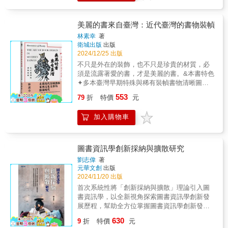
中。 ◎是什麼滋生人性的惡？──《蒼蠅
店挖掘臺灣閱讀故事與感動，發掘書店閱讀精
涯，其後四十年如同一場巡禮。她的巡禮是為
是個普通人。不吝給予批評的同時，也別忘給
王》 一群兒童受困荒島，從初始開心的
神。睽違兩年半，旅行的腳步持續向前，跟隨
了贖罪，必須將書店人生使她充滿活力的這股
予鼓勵。──三民書局門市店員｜徐偉齊‧在閱讀
分工，演變成暴力殺死同伴！ 原來，有
《島讀臺灣2旅讀的理由：城市山海，閱覽詩
「熱情」，傳遞給下一個世代。 她從小型書店
美麗的書來自臺灣：近代臺灣的書物裝幀
這本書時，彷彿搭上名為書店的時光機一樣，
分工就有權力，有權力就會讓人動念：為什麼
意》的腳步，走進更多鄉鎮，認識更多有趣的
KIDDY LAND一路輾轉，見證了個性化書店
每個人都能在書店空間裡找到屬於自己的感動
林素幸
著
那個掌權的人不是我？ ◎夢想與金錢，你
書店與靈魂：■ 一間獨立書店，一個剛剛好的
LIBRO持續二十年引領熱潮，最後成為大型書
處方箋。能夠在這個感動的時刻，與您同在書
衛城出版
出版
可以兩者都要──《月亮與六便士》 查爾
相遇 一間書店代表一種人生觀，一間書店也
店淳久堂池袋店副店長。她經歷了書店欣欣向
2024/12/25 出版
籍世界裡參與其中，我想這就是成為書店店員
斯有份穩定的工作、美滿的家庭，有天卻突然
反映一種個性。 人，為書店添加溫度；書，
榮的時期，而後……二○○○年，泡沫經濟來
幸福的瞬間吧！──本屋書店門市店員｜mars‧
不只是外在的裝飾，也不只是珍貴的材質，必
拋棄一切，只為了畫畫。 滿地都是六便
提供人們精神慰藉，書店是知識流動的處所，
臨，亞馬遜登陸日本。如野獸般撕扯日本書店
本書以溫暖筆觸呈現50多篇有趣的人事物彼此
須是流露著愛的書，才是美麗的書。&本書特色
士，他卻抬頭看著月亮。 夢想跟金錢，
亦是人情交流的場域。 書店不是集中領導的
業，翻轉書店經營的傳統模式。同時，網路新
在書店交會的故事，深刻展現書店的珍貴價
✦多本臺灣早期特殊與稀有裝幀書物清晰圖片
一定只能追求一個嗎？你可以都要，但得有順
機構，而是互相成就的地方，每個人都帶著自
浪潮席捲全世界，在日漸頹敗的書店文化中，
值，是喜愛書店文化的人不容錯過的作品。森
公開✦全彩印刷、豐富的裝幀細節圖片✦從書籍
序。 ◎人可以被毀滅，但不能被打敗
己獨特的想法來到這裡，應該被賦予同等機會
553
紙本書已不再是讀者首選，無形的電子書儼然
79
折
特價
元
田惠老師以溫暖又輕鬆的筆觸，跟我們分享了
裝幀的視覺效果，仔細解析臺日藝術家製作書
──《老人與海》 老人耗盡力氣終於打敗
提出願景，群策群力完成想做的事情。 誰說
成為趨勢。書店正逐漸失去「販售的商品」迅
這些有趣的人、有趣的事和書店之所以為書店
籍的熱情、執著、與創意迸發所在✦從未被關
大魚，血腥味卻引來鯊魚， 他先用刀對
地方創新只有拆、建一種方式，以書香文藝妝
速走向滅亡。然而，身為書店店員的他們從未
加入購物車
的可貴。──企鵝不捨小書房｜企鵝爸爸戴志豪‧
注裝幀效果的工具書也那麼美：臺灣美術展覽
抗，刀斷了用短棍，短棍斷了用船槳……最
點歷史容顏，總不乏舊雨帶著新知前來尋古探
屈服。書店不只是販售書籍的場所，更是將承
喜歡逛書店，喜愛實體書店、紙本書，收集多
會圖錄、臺灣名所寫真帖、臺灣歷史畫帖、金
後，大魚只剩骨頭。 努力到頭來可能是
今。 主題明確，客群精準，作品在這裡更容
載著文字重量的紙本書，遞至讀者手中的一種
樣的書類，與書本有很深刻的緣份，閱讀可以
銀細工實用圖畫大全&hellip;&hellip;裝幀，還能
一場空，就算沒人看見你與鯊魚搏鬥，但你至
易被看見……無論創作者或出版社都樂於合
知識與精神的傳承。他們正憑著微薄的力量持
超越時間與空間與作者產生對話，更令人興奮
說什麼？✦從裝幀回望百年前的臺灣文化界，
少對得起自己。 ◎別人都有我也要，導致毫
圖書資訊學創新採納與擴散研究
作，主題，變成一種優勢。 從一本紀實文
續奮鬥，對殘酷的現實吶喊出「書店不屈宣
的是與作者產生共鳴，「我們是同類人呀！」
美術與文學聯手合作的出版力量✦隨書贈送精
無必要的貧窮──《湖濱散記》 梭羅在瓦
劉志偉
著
學，走進地球村，領略微小日常的力量，書店
言」── 作者以自身四十年書店工作經驗，記述
能從事這份工作，是與讀者結善緣，很快樂的
美復刻《貓寺》扉頁版畫藏書票，交付每一位
爾登湖邊蓋房子自住，務農、打零工賺取基本
元華文創
出版
主人安排的「禮物」，無一不在提醒安頓此
了日本書店產業的興衰，深究實體書店與紙本
工作！──南紡書店書區店員｜鄭心榕‧買書不用
愛書人百年前的裝幀家信念，願對美的追求，
收入， 讀《湖濱散記》，讓你思考生活
2024/11/20 出版
刻，祝福無憾未來。 住一方天地，傾注自己
書遇到的困境，並對書市有深入的觀察。透過
出門，還願意走進書店的你，肯定愛上那位傾
永不止息✦本書採精緻廣開裝訂，可完全攤平
的另一種可能性： 快節奏、快時尚、消
首次系統性將「創新採納與擴散」理論引入圖
微小的力量溫暖人間。閱讀，是最自由的旅
與第一線書店店員們對話，記錄書店現場實
聽又暖心的書店員—小心，書遞過來，他可能
閱讀，透過美麗的書，閱讀美麗的書&走進現代
費主義的生活，真的是你想要的嗎？ ◎當
書資訊學，以全新視角探索圖書資訊學創新發
行。當書店成為都市風景，當閱讀成為生活之
錄。
已經偷偷了解你！──書蜜生活店長｜吳秉勵‧每
裝幀藝術東西文化交會的激盪時代一部讓人愛
機器人擁有人心，人類卻成了機器──《克拉拉
展歷程，幫助全方位掌握圖書資訊學創新發展
必要，邀請您走進書店，帶回一本書，支持在
段文章都是一幀生活縮影，於客於主，都能讓
不釋手的東亞與臺灣書籍裝幀史看見各種書
與太陽》 機器人克拉拉希望成為真正的
特徵。本書引入傳播學理論，基於Rogers「創
地與獨特選書的價值。期待在臺灣的各個角
人會心一笑。您好，我是書店員，期待我們也
630
衣、裝訂、插畫、附件的設計巧思；遇見致力
人類，與此同時，人類卻追求著機器
9
折
特價
元
新採納與擴散」理論框架，嘗試探討1945至
落，每個人都能找到一家可以與城市互動、撫
能透過書籍相會，也請推薦我一本書吧！──**