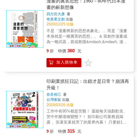
趣味與知識內涵兼具。 & 新書收錄書店實地採
漫畫的厲害思想：1960－80年代日本漫
門書店、韓文書店、竭力推廣詩歌的舊書店，
首、書尾包夾正文， 還存在著十多種其他副文
訪寫作與田野踏查 耗費時間、精力，實地走訪
畫的嶄新想像
以及深具無政府、左派色彩的書店等。本書作
本：序、頁碼、書眉、獻詞、註腳、版權頁和
全臺獨立書店，精選16家臺灣必訪深具特色書
者池內佑介為神保町現役書店店員，出於對書
四方田犬彥
著
勘誤表， 它們各有特色與生動的發展過程。 &
店，透過文字與鏡頭，報導最真實、溫暖的臺
店深厚的愛，對書店的踏查足跡遍及日本、臺
奇異果文創
出版
而書本封面雖然印著作者大名，但每一本書都
灣在地閱讀故事，職人精神，特殊經營型態、
灣、中國、韓國。此次將眼光轉回日本，透過
2020/12/25 出版
是一連串合作的總和： 出版者、編輯者、印刷
空間運用、書籍空間陳列，顯現臺灣獨樹一幟
深度訪談，記錄下各家書店老闆對自家書店歷
不是「漫畫將新的思想表象化」， 而是「漫畫
者、設計者，甚至律師、圖書館員， 眾人成就
的閱讀格調與風景。 & 跟著作者探訪獨立書
史和營業狀態、閱讀人生、思想上受過影響的
本身就是一種厲害的思想」。 & 當創作漫畫成
了一本又一本由傳統與創新的概念堆疊出來的
店，帶一本自己的愛書回家。 出外旅遊也探訪
作家和書，也對日本書市的目前狀況提出自己
為一種武器，甚或救贖&mdash;&mdash; 漫畫
讀物。 & 本書是一趟書籍史的豐富之旅。 將書
書店，從本書透露的閱讀故事中，探索自身與
的看法。
可以展現到什麼地步？ & 一九六〇年代後半到
拆解，利用二十二個章節，述說每個書本構件
書店、書籍的深度互動，尋訪愛書，從書店帶
360
9
折
特價
元
八〇年代，漫畫在日本社會中的地位起了劇烈
的故事： 從標題扉頁到封裡頁；從書衣到索
一本愛書回家品讀。 &
變化。從這一年起，漫畫不再只是「膚淺幼
引，以及中間幾乎所有環節； 涵蓋的歷史範
加入購物車
稚」的兒童故事書，而是成為在思考或行動上
圍，從手抄本、印刷術發明、紙本書普及，討
帶給青年們莫大靈感的媒體。 & 漫畫開始與當
論到數位時代。 盼能提供新的視角，重新認識
時的社會抗爭、政治局勢、流行文化等社會諸
這些隱藏在書本中、我們視而不見的元素。 &
眾有強烈的連結。作品充斥對當下時事的回
印刷業抓狂日記：出錯才是日常？崩潰再
本書特色 & 翻開《如何做一本書》，你會看到
應、底層勞動階級的關懷、生與死的討論、風
升級！
許多珍貴的圖片，以及註解、參考資料。乍看
俗鄉土的回歸，也有著纖細刻畫的情慾，荒誕
之下會以為是一本嚴肅的學術書。其實不然。
奈良裕己
著
離奇的異想與真實的心境風景⋯⋯ & 本書介紹
& 細讀行文，會發現這本英國牛津大學出版社
台灣東販
出版
的 29 位漫畫家&mdash;&mdash;佐佐木馬基、
企劃出版的書，是一本些微的學術味，加了英
2020/03/26 出版
林靜一、岡田史子、釣田邦子、 柘植義春、瀧
式幽默與慧黠的書。用意是告訴讀者，每一本
工作中有95%都是苦難！ 還能每天強顏歡笑、
田祐、楠勝平、Tiger立石、赤瀨川原平、宮谷
你捧讀在書上的書，為什麼除了正文之外，還
苦中作樂堪稱變態？！ 前印刷公司業務員揭
一彥、樋口太郎、上村一夫、池上遼一、勝又
需要這麼多配件（書衣、序、引言、獻詞、目
露， 笑著笑著就哭了的業界內幕！ 只要錯1個
進、永井豪、樹村Minori、手塚治虫、Baron吉
錄、版權頁等等）？是哪些因素促使這些配件
字、有1張紙出錯就是另一場戰爭的開始！ 手
元、Big錠、小山春夫、淀川散步、增村博、村
315
9
折
特價
元
出現？而所有這些配件對閱讀與理解一本書有
忙腳亂心好累，號稱最需要通靈的行業！ 有笑
祖俊一、宮西計三、大島弓子、畑中純、高橋