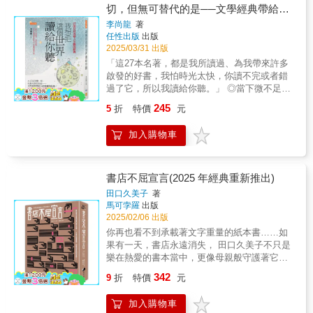
的理由」吧！精選的12家書店各具特色，無論
我懷著無比愉悅的心情讀完艾文‧佛里斯的《那
切，但無可替代的是──文學經典帶給人
雜誌？因為那一期有孫子的作品。‧當常客說累
是專注地方文化、強調療癒閱讀，還是結合藝
些書店這些人》。他筆下的美國獨立書店史，
到連看書都沒力氣時，要推薦他哪本書呢？◆
的震撼與啟發。27部足以改變人生觀的
李尚龍
著
術與旅遊，每一間都展現了臺灣獨立書店的多
恰如其主題本身——充滿權威、個人色彩且引
那些不知道該怎麼說出口的，就用書來表達
任性出版
出版
經典，一次讀完。
樣風貌──● 第一部：在都市裡的詩意空間○ 有
人入勝。」——保羅．山崎（Paul
吧！森田惠笑稱自己是全世界最愛和客人搭話
2025/03/31 出版
河書店：影評人的老字號書店重新出發2.0版○
Yamazaki），舊金山「城市之光」店長兼出版
的現職書店員，才工作沒多久，就已經理解
「這27本名著，都是我所讀過、為我帶來許多
渺渺書店：外表溫柔內在堅實的清新文學庫○
人「細膩而深邃⋯⋯艾文‧佛里斯是我們穿梭書
「不知道書名、也不知道作者是誰」這種詢
啟發的好書，我怕時光太快，你讀不完或者錯
玫瑰色二手書店：把舊書變年輕的明亮二手書
店歷史之旅的理想嚮導，他帶來豐富的知識與
問，其實是家常便飯（笑）。所有來買書的讀
過了它，所以我讀給你聽。」 ◎當下微不足道
店● 第二部：山海之間，我們推廣閱讀○ 見書
軼事，並以苦樂參半的筆觸提醒我們：書店何
者和顧客，無論是基於什麼目的、想買哪一種
的決定，時間一久才發現它改變了人生──《生
店：基隆港邊與海為鄰的文化據點○ 籃城書
245
其重要，對我們的文化與社群又是何其必要，
5
折
特價
元
書給誰，都是希望透過這本書來表達自己的感
命中不可承受之輕》 ◎權力的魅力，是它所
房：擁有國際視野的庄頭書店○ 日榮本屋：麻
我們必須竭盡所能守護它們。」——茱莉亞‧哈
受──‧求婚的時候想和戒指一起送出去的書‧想
帶來的施虐感：讓他人受折磨，證明自己有力
雀雖小內蘊深厚的地方微型書店● 第三部：以
斯（Julia Hass），文學網站Lit Hub「二〇二
加入購物車
買本書給住院中的太太解悶，但是她平常不看
量──《1984》 ◎夢想跟金錢，只能擇一追
愛款待的閱讀角落：溫暖與療癒身心的好所在○
四年最受期待書籍」（Lit Hub's "Most
書‧給順利考上大學、即將搬出去住的女兒的一
求？你可以都要，只是有順序──《月亮與六便
晨熹社：從家出發，有滋有味的繪本書店○ 爬
Anticipated Books of 2024"）【聯合推薦】小
本書‧一本很容易寫閱讀心得的書（？！）‧讓先
士》 ◎寫作跟跑步很像，你得堅持，且別無
上坡好書室：充滿人道關懷精神的溫馨「好書
憩｜人生觀察粉專主理人宋怡慧｜丹鳳高中圖
生可以下廚的一本書◆書店員大小事！有時溫
捷徑──《關於跑步，我說的其實是……》
書店不屈宣言(2025 年經典重新推出)
室」○ 版本書店：安寧醫師實踐人文醫療的多
書館主任李屏瑤｜作家李信賢｜政大書城經理
馨、有時痠痛、有時傻眼貓咪的實境插圖～─經
作者李尚龍為百萬暢銷書作家， 曾獲選年
元平台● 第四部：台灣閱讀風景線的多元樣貌○
田口久美子
著
洪沛澤｜現流冊店店長洪毓穗｜晴耕雨讀小書
常被問的問題，除了買書之外，就是問路。
度影響力作家、亞洲好書榜「年度勵志作
馬可孛羅
出版
書集囍室：鹿港小鎮古色古香的老屋風情畫○
院店主馬欣｜作家許俐葳｜小說家解永華｜師
（xx店在哪／捷運怎麼走／廁所在？）─書店員
家」， 2024年在矽谷創業，受邀在哈佛演
2025/02/06 出版
瑯嬛書屋：關懷平權與弱勢的性別主題書店○
大白鹿洞店長詹慶齡｜主播、名人書房主持人
有高機率都戴眼鏡，以及100%隨身帶筆。─最
講《人工智慧時代下的內容創作》。 AI正
駅本屋：礁溪車站旁可足浴閱讀的溫泉書店
你再也看不到承載著文字重量的紙本書……如
鄭俊德｜閱讀人社群主編
常見的職業傷害：閃到腰。─每天在店裡日行超
在改變一切，包括我們的學習、生活，甚至人
※※※在路上，尋找旅讀的理由一場與臺灣獨立
果有一天，書店永遠消失， 田口久美子不只是
過1萬步是小意思。（2萬步也是稀鬆平常）
際交往模式。 但有一樣東西無法被替代
書店的深度對話一段屬於自己的詩意時光
樂在熱愛的書本當中，更像母親般守護著它們
【書店職人串聯好評大推！】‧將哭笑不得的問
――文學經典作品帶給人的心靈震撼。 我
第一本書《島讀臺灣：旅行時，到書店邂逅一
──谷川俊太郎專文推薦----有河book店主 詹正
題，美妙的轉為溫暖的回憶，或許那時推薦的
342
能做我喜歡的事，同時又有錢嗎？窮小子能翻
9
折
特價
元
本書！》走訪臺灣12個縣市、訪談超過30位書
德686 也許下個十年，將再沒有書店店員這個
某本書，改變了某位顧客的人生也說不定……
轉階級嗎？ 人性究竟是善是惡？有真正的
店店主，精選16家獨立書店，透過對臺灣多元
職位。那些守護著書本的人們，也會消失
──HyRead電子書店行銷企劃｜Winnie‧簡單的
善良嗎？幸福究竟是什麼？ 答案就在經典
加入購物車
文化的理解、對推廣閱讀的熱情，走訪特色書
嗎？ 田口久美子於一九七三年開啟書店店員生
職位、不簡單的工作，在書店員的名牌後方也