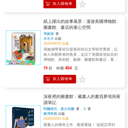
就能更形豐饒。」&mdash;&mdash;宮後優子
加入購物車
愛書人、書店迷、又或是喜愛英國街景的城市
什麼有些人想讀卻讀不下去，閱讀其實牽涉動
〈序言〉 & ▋ 終於有人佛心分享的出版現場攻
漫遊者，都能在這本書裡找到心頭好。 & 「為
機、情緒與生活壓力• 視障者如何透過不同方式
略 ▋ 作者拆解「做書」的30道工序，包括簽訂
了能過上美好的人生，就多去書店走走吧。如
進入文本，打開屬於自己的閱讀世界• 公共圖書
合約、計算成本、製作落版單、校對打樣等作
果這本探尋受人們喜愛的書店祕密的書，能成
館如何回應多元族群需求，實踐閱讀平權與資
紙上躍出的故事風景：漫遊美國博物館、
業流程；因應不同書籍內容與出版形式，概述
為你產生這種想法的契機，我會感到非常高
訊正義• 館員在選書、分類與服務中，如何影響
圖書館、書店的童心空間
「賣書」的通路選擇；同時以問卷調查形式，
興。」 ──清水玲奈／本書作者
哪些故事被看見• 有聲書、AI與數位科技，如何
採訪多家一人出版社，了解其營運之道，以及
周婉湘
著
改變我們的閱讀方式與習慣• 在快速變動的時代
長時積累的經驗及建議。 & 「這本書並非一股
木水月
出版
中，圖書館如何從空間轉型為支持閱讀的文化
勁地勸人盲目地開始一人出版。也很坦率地寫
2026/06/25 出版
系統閱讀，從來不是理所當然的能力。從個人
下了實際上自己開始做書後感到的困難。」全
周婉湘帶著幼兒發展與幼兒文學研究專業，以
經驗到公共制度，從文化多樣性到科技變革。
書兼顧原理與實務，行文簡明扼要，諄諄提
旅人和觀察者的角度，走訪了美國各地知名的
這本書邀請你一起思考，如何讓更多人真正走
醒。適度搭配圖表、照片、公式，眉目疏朗，
博物館、美術館、藝廊、圖書館和書店，看見
進閱讀，並在其中找到自己的位置。
版面清晰。 & 儘管因應在地性，日本與台灣的
童書空間設計因地制宜的多樣化，例如：考量
454
79
折
特價
元
實務內容稍有差異，然他山之石，可以攻錯，
不同年齡、特殊需求孩子的需要規劃選書和座
書中對出版環節不憚瑣細的說明闡述，以及所
椅……希望能為臺灣的兒童文學空間，包含：
加入購物車
呈顯的日本出版產業現狀實況，或可供台灣相
為兒童設計的展覽、圖書館或書店中的童書區
關工作者案頭常備的實用手冊，隨身攜帶的工
等發展，提供新思考。讀了就好想馬上開書
作備忘錄。 & 「這本小書，並不倡議或畫餅，
店、逛博物館──熱愛旅行的親子、童書重讀
也非回溯過往，述說一人出版在日本的現狀與
者、書店人、出版行銷、文化場館工作者不容
深夜裡的圖書館：藏書人的書頁夢境與夜
發展脈絡。它主要是梳理經驗，提供『決心試
錯過！周婉湘以旅人和觀察者的角度，帶著幼
讀筆記
試看』、『仍有個人出版夢』的人，必要的現
兒發展與幼兒文學研究專業，二十年來遨遊探
阿爾維托．曼古埃爾
著 、
0
著
場知識與資訊；以及在付諸行動之前、過程
索美國各地博物館、美術館、圖書館、書店等
臺灣商務
出版
中，必須經歷的選項和誠實檢視。」
的「童書角」，洞察故事印刷出版之後，延續
2026/02/01 出版
&mdash;&mdash;丁名慶〈中文版導讀〉 & 行
與擴散出去的新生命與可能性。全書共3大篇24
愛書人的傳奇之作，載譽重版！ 從紙莎草到
家推薦 & 丁名慶（資深出版人） A編工事中
章和附錄，集結40處以上以童書為主軸的文化