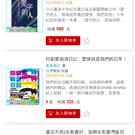
── 一本書店 Miru／三餘書店店長 鍾尚樺／天
2019/06/17 出版
杜思，如何締造不朽傳奇、影響迄今；世上有
井逅書選書人 柏良／毛怪和朋友們童書工作室
本號稱最美麗、最難讀之書；《天體運行論》
小小書房十年紀念書出版企劃書壓軸之作《愛
毛怪／水木書苑／台灣獨立書店文化協會理事
何以標價高達兩百萬美金；加州古書展前的離
字的人：因為你對書的愛情，我們存在》十年
長 陳隆昊／或者書店店長 Ivy／林檎二手書室
奇竊案宛如電影Mission impossible；陳年情人
紀念的最後一本書，《愛字的人：因為你對書
林檎書／虎尾厝．Salon主人 王麗萍(辣董)／青
卡、醋酸卡的奇妙紙天堂；一本影響萬千人生
的愛情，我們存在》，亦是「書店閱讀圖像」
580
鳥書店創辦人 蔡瑞珊／勇氣書房 陳秀蘭／南崁
特價
元
命與通俗文化的匿名「大書」。再有文學界名
的最後一塊拼圖。維持著第一手訪談實錄的形
小書店 夏琳／洪雅書房房主 余國信／食冊
人楚門．卡波提的骨灰拍賣、哈波．李沉寂半
式，我們邀請不同世代的讀者親自現身，來跟
caf&eacute;書店 掃地大叔／晃晃二手書店店長
加入購物車
世紀後出版第二本書的「陰謀論」、丹．布朗
大家說，他們如何透過作品與活動，接近身邊
素素／浮光書店店長／荒野夢二店主 銀色快手
罕為人知的處女作、與彼德．梅爾的相會、追
的社會文化事件，使得自我與社會發生更深刻
／無論如河獨立書店／新手書店店長 鄭宇庭／
悼摯友鮑德溫書倉主人等等&hellip;&hellip;，奇
的連結？如何藉由與一間書店的結識，跟更多
瑯嬛書屋店長 米亞／燦爛時光東南亞主題書店
聞軼事和文雅八卦，都令人讀來逸興遄飛、欲
作品產生交集、使閱讀經驗產生改變或更加豐
印刷業崩潰日記：驚悚就是我們的日常！
創辦人 張正／薄霧書店店長 蔡南昇／Stay旅人
罷不能。 你也可以是書女、書男 書女說書！在
富？我們希望從讀者個人的觀點與生命出發，
奈良裕己
著
書店主理人 林世傑 也許下個十年，將再沒有書
此之前，是無盡的訪書、讀書、玩書，進一步
透過不同世代間，個體的關切與認知的深度，
台灣東販
出版
店店員這個職位。 那些守護著書本的人們，也
賞書、藏書、品書&hellip;&hellip;最後，再以
藉以展開那張鋪排在個人、書店與社會間之
2019/02/26 出版
會消失嗎？ & 田口久美子於一九七三年開啟書
「寫書」分享給所有愛書人。這本回憶錄圖文
間，關聯彼此且交織著每個獨特生命與共同經
我們的生活離不開印刷，信箱裡的傳單、超商
店店員生涯，其後四十年如同一場巡禮。 她的
頁頁精彩稀有、唯美細緻，作為階段性寫作的
驗的網絡。關於「讀者」的過去、現在、未來
陳列的雜誌、路邊貼的宣傳廣告&hellip;&hellip;
巡禮是為了贖罪，必須將書店人生使她充滿活
分水嶺，無疑又是一本至臻代表作，除了將書
所有大哉問，由讀者們現身親自解答——現役
給人默默、一板一眼印象的印刷業，其實每天
力的這股「熱情」，傳遞給下一個世代。 & 她
女無怨無悔近三十年衷於訪書的生涯，作了最
或未來的家長們、一線教育者，可以看見——
都刺激又燒腦！ & 手忙腳亂心好累，堪稱最需
從小型書店KIDDY LAND一路輾轉，見證了個
美的詮釋，它同時也是個分號──未完待續
315
家庭能否支持或影響讀者們的閱讀動力？體制
9
折
特價
元
要通靈的行業！ 前印刷公司業務員揭露，笑著
性化書店LIBRO持續二十年引領熱潮，最後成
&hellip;&hellip;彷彿，每一個人都可以是書女或
與非體制教育中的閱讀機會有何影響？——
笑著就哭了的業界內幕！ & ●吃個飯也在意菜
為大型書店淳久堂池袋店副店長。 她經歷了書
書男，它召喚了我們，何妨延續此精神、拾起
「讀者在哪裡？」出版人、創作者、書業從業
加入購物車
單用紙的「紙張中毒症狀」！ ●用「翻來翻
店欣欣向榮的時期，而後&hellip;&hellip; 二○○○
好興味，親訪或網路尋趣，都可以從訪書過程
人員不可不知——租書店？圖書館？連鎖書
去」和「鬥雞眼」進行校正！ ●眼前的黑不是
年，泡沫經濟來臨，亞馬遜登陸日本。 如野獸
感受著幸福感，揮灑屬於自己不同的人生況
店？閱讀空間何處尋？工作、婚姻與家庭，如
黑，印刷人的天敵是「四色黑」？！ ●鬼月還
般撕扯日本書店業，翻轉書店經營的傳統模
味、趣味與品味！
何影響閱讀？又如何帶來閱讀？購書的習慣，
沒到就出現令人驚恐的奇異現象？！ ●手指、
式。 同時，網路新浪潮席捲全世界，在日漸頹
書店不死(全新書封，加贈全彩臺灣版別
是怎麼養成的？——給在茫茫書海或人海中，