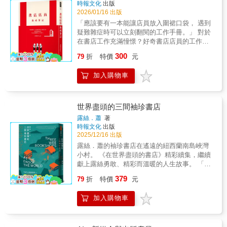
「吾道不孤」、「世上焉得更有此人」、「嘿
時報文化
出版
中，思考人性、尋找價值、重新出發。 【本書
地參訪出發，最終收攏到一個核心思考：一個
嘿，怎麼可以只有我的書遭殃」等聲音。回頭
2026/01/16 出版
內容】 本書不僅記錄圖書館的歷史，更探問閱
與童書有關的場域，或說，當一個場域融入童
看看自己的書房，有氣密窗、除濕機、防蟲
讀與記憶的本質。透過詩意與哲思交織的筆
「應該要有一本能讓店員放入圍裙口袋， 遇到
書元素之後，可以如何被設計、被規劃、被賦
香、水煙殺蟲劑、滅火器……古人沒有的，今
觸，曼古埃爾描繪圖書館的建築美學、分類系
疑難雜症時可以立刻翻閱的工作手冊。」 對於
予意義，讓每一個來訪的大人和小孩，都能享
天都有了。然而書之大敵永遠不死，我們嚴陣
統與文化意涵，並收錄珍貴圖片，讓閱讀成為
在書店工作充滿憧憬？好奇書店店員的工作內
受到更多閱讀的樂趣與走進空間的神奇感受？
以待，繼續守衛人類的智慧。——黃震南（活
一場具體而深刻的文化探索。你將穿梭於古埃
容到底是什麼嗎？ 一起踏入書店店員忙碌的工
＃讓閱讀的趣味清晰可見在數位時代裡，有諸
300
水來冊房）相較於A．愛德華．紐頓（一八六四
79
折
特價
元
及的紙莎草和希臘與羅馬的藏書館之中、走進
作現場吧！ 不管是每一天宛如薛西佛斯的上書
多管道能比書籍更快速地提供資訊，閱聽眾不
—一九四〇）的《藏書之愛》，這位十九世紀
納粹集中營裡靠口耳相傳維繫的「記憶圖書
退書，還是需要具備通靈能力的查書找書，從
僅取得便捷，直接接收到的聲色效果，也比起
英國的知名藏書家、印刷商、書目學家威廉˙布
加入購物車
館」，探訪中世紀修道院裡以鏈條固定書籍的
如何把書櫃整理得更整齊、精準分類這門硬功
自行在大腦中吸收轉換，來得更直接、豐富。
雷德斯（一八二四—一八九〇），則是為我們
「禁書之地」，甚至進入吸血鬼德古拉腦中的
夫、妥善應對客訴，再到建立優秀的書感與出
然而，儘管有這麼多即時又生動的媒介傳播資
留下藏書家與愛書人的「藏書之苦」。——吳
虛構藏書室。從中國與阿拉伯的文獻寶庫，到
色的書櫃邏輯，每一項書店店員的工作重點與
訊，真正留存在長期記憶裡的珍貴內容，卻反
卡密（舊香居店主）＊＊＊19世紀，收藏書本
現代的Google資料庫，看見從古至今，知識如
訣竅，翻開這本書都將獲得解答。 做為資深書
世界盡頭的三間袖珍書店
而愈來愈少。根據多項國外研究，透過傳統的
的人，要遭遇到那些「書之大敵」呢？＊＊
何被保存、如何抵抗遺忘。 【本書特色】 ｜圖
店人的沈如瑩入行至今二十年有餘，大型書
平面閱讀，讀者需要自行在腦海中建構畫面，
露絲．蕭
著
＊．火：印刷術發明後，原本大家認為從此之
書館的文化史角色 從古埃及、希臘、羅馬、中
店、獨立書店、書展無役不與，收銀、書區平
相較於被動吸收他人已篩選擷取過的結果，書
時報文化
出版
後書就不會像古早的手抄本一樣輕易消失，沒
國、阿拉伯世界，到現代的Google資料庫，回
台陳列、書展規劃、抓小偷和叫救護車無一不
2025/12/16 出版
籍反而提供了更穩定的狀態與更清晰的線索，
想到，即使是五萬本、五十萬本書，一把火也
顧圖書館如何成為知識、記憶與思想自由的容
嫻熟，不論是書店店員的基礎版必備技能或進
讓大腦有充分餘裕深入理解、感受並記憶資
露絲．蕭的袖珍書店在遙遠的紐西蘭南島峽灣
就可以將它們全數毀滅。．水：雨水、水氣、
器。 ｜私人圖書館的形構與靈感 作者親自分享
階版打怪功夫，她都能娓娓道來，並在手把手
訊。而空間的軟硬體規劃，透過感官認知，則
小村。 《在世界盡頭的書店》精彩續集，繼續
蒸汽，霜害，書一碰到水，往往就回不去
其法國家中書房的設計與思考，延伸探討私人
仔細教學各種實用眉角之餘，亦不忘大量輸出
有助於讀者更快融入主題情境——包含：將書
獻上露絲勇敢、精彩而溫暖的人生故事。 「扣
了……何況還有發霉這個大問題！．煤氣與高
藏書如何具體呈現一個人的精神世界與文化取
能讓人驚呼連連「原來如此！」的業內實情，
籍擺放在適讀年齡層身高可及的書架上、陳設
人心弦的傑作。」 --《週日星辰報》，迪翁．
溫：儘管高溫沒帶來煩人蒸氣，如果它持續出
向。 ｜藏書與閱讀背後的故事 包含歷史上的經
379
扎扎實實地打造「書店店員應該具備的世界
79
折
特價
元
不同材質與大小的座椅、適度預留私密的閱讀
克里斯蒂安（Dionne Christian） 《在世界盡頭
現，就會對書造成損害；而在沒有煤氣的情況
典藏書、作家狄更斯與波赫士的私人書架，以
觀」。 想知道為了賣書，書店店員得做多少
角落、舉辦活化內容的多元藝術活動、將童書
的書店》描寫了作者露絲．蕭驚濤駭浪的前半
下，乾燥空氣又會摧毀裝幀，真是兩難。．灰
及戰亂時期祕密保存的書籍與禁書。 ｜圖書館
事？他們有多麼痛恨書腰與掃不到的條碼？想
加入購物車
圖像轉化為可觸碰的大型裝置⋯⋯融入童書元
段人生，帶給讀者強烈的震撼。這本國際暢銷
塵與忽視：書多了，大家就不珍惜了（疑？這
的形式與象徵意義 從米開朗基羅設計的圖書館
入行又需要具備怎樣的特質？愛看書的人、賣
素、設計得宜的空間，能強化讀者的閱讀印
書至今已經翻譯成十一種語言。 新作《世界盡
真的是在講古代嗎？）就連薄伽丘也曾因目睹
建築，到慈善家興建的公共館舍，再到囚犯口
書的人、做書的人，都將從這本小書獲得莫大
象，放大閱讀的趣味，無形中增強閱讀的動
頭的三間袖珍書店》收錄了更多發生在露絲生
不堪的圖書看守人掌管著許多智者的作品而落
耳相傳的記憶圖書館，探討圖書館在人類經驗
的樂趣，順道開啟「正確逛書店模式」！
機。＃添加點童書成分，空間更有個性，拉近