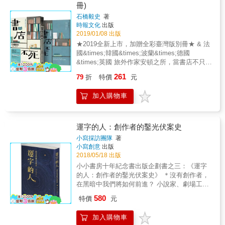
校正稿一片紅&hellip;&hellip;是血還是紅筆墨
敗的書店文化中，紙本書已不再是讀者首選，
冊)
殷切找尋著什麼的閱讀者們——啟發閱讀意願
水？ ●不管是多漂亮的人都是由網點組成
無形的電子書儼然成為趨勢。書店正逐漸失去
的動力？閱讀的意義是什麼？閱讀與生命，如
石橋毅史
著
的？！ ●用四色印刷的「QR Code」居然讀不
「販售的商品」迅速走向滅亡。 & 然而，身為
時報文化
出版
何緊密連結？不同世代的不同解答，將交織出
到？！ & 超乎想像的業界知識、哭笑不得的扯
書店店員的他們從未屈服。 書店不只是販售書
2019/01/08 出版
何種精彩豐富的圖像？小小書房十年紀念書介
事，來自有血(!)有淚的真實經驗！ & 詳細解說
籍的場所，更是將承載著文字重量的紙本書，
紹：
★2019全新上市，加贈全彩臺灣版別冊★ & 法
120個印刷用語！ 工作與「截稿日」或「印刷
遞至讀者手中的一種知識與精神的傳承。 他們
https://smallbooklove.wordpress.com/2016/12/21/f
國&times;韓國&times;波蘭&times;德國
品」有關的人必讀！ &
正憑著微薄的力量持續奮鬥，對殘酷的現實吶
群募計畫：下一個字的旅程：十年創作、出版
&times;英國 旅外作家安頓之所，當書店不只是
喊出「書店不屈宣言」── & 作者以自身四十年
書店 & 社會令人失望、日子淡而無味，書店的
書店工作經驗，記述了日本書店產業的興衰，
261
79
折
特價
元
存在帶給人什麼力量？ 作家 &times; 學者 為你
深究實體書店與紙本書遇到的困境，並對書市
介紹各國書店 《書店不死》臺灣版別冊 重拾書
有深入的觀察。透過與第一線書店店員們對
加入購物車
店作為街角文化站的感染力 & 林佑軒+林蔚昀
話，記錄書店現場實錄。
+陳思宏+何撒娜+盧省言 帶你遍覽德法英韓波
蘭的夢幻書店 & & 書店是一種「親手把書交給
讀者」的行業， 也是把「書」裡的知識與情感
運字的人：創作者的鑿光伏案史
傳承到下一個時代的力量。 & 探討「書」與
小寫採訪團隊
著
「書店」的現在與未來， 含有深刻熱情與反思
小寫創意
出版
的報導文學之作。 & & 在東京的商店街，一手
2018/05/18 出版
創立只有五坪大書店「日暮文庫」的原田真
小小書房十年紀念書出版企劃書之三：《運字
弓；迎戰「電子書時代」，極力主張「紙本」
的人：創作者的鑿光伏案史》 ＊沒有創作者，
優點的淳久堂的福嶋聰；在和歌山「人口只有
在黑暗中我們將如何前進？ 小說家、劇場工作
百人的村落」經營「井原心靈小舖」的井原萬
者、紀錄片導演、詩人、音樂家、藝術家，沒
580
見子；岩手縣「教主級」的前「澤屋書店」店
特價
元
有他們的伏案鑿光，就沒有深刻作品，以及提
員伊藤清彥；在鳥取追求並實踐「一般書店」
醒我們時刻應當返身思索的生活日常。 & & 十
的「定有堂書店」老闆奈良敏行&hellip;&hellip;
加入購物車
年紀念的第三本書《運字的人：創作者的鑿光
在市街書店逐漸消失，書店所扮演的角色越來