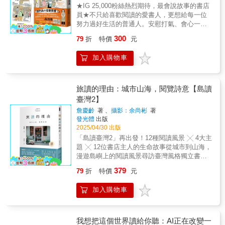
佛里斯彷彿歷史版的印象派畫家喬治‧修拉，將
★IG 25,000粉絲熱烈期待，最會說故事的書店
這些精彩細節與軼事精心拼貼，讓點滴史實匯
員★不只給喜歡閱讀的愛書人，更想給每一位
聚成美國書店業及其式微的完整畫作。」——
努力過好生活的普通人。安慰打氣、會心一
芝加哥文學雜誌《新城市文學》（New City
笑、感受幸福──書本就是可以享受獨處，也能
300
79
折
特價
元
Lit）「嗜讀者必將為這部美國書店史沉醉……
表達心情、共享時光的神奇道具。★☆★隨書
生動活潑……佛里斯寫出一本知識與娛樂兼具
附─「書店日常」彩色透卡 （兩款隨機）
加入購物車
的通俗歷史書。」——《華盛頓郵報》（The
★☆★59則買書人的故事X 100多本好書推薦X
Washington Post）「引人入勝……獻給書店這
10張書店員日常插圖一本看完之後，讓你好想
個文學聖地及其經營者的真摯情書。」──《人
立刻走進書店的職人工作紀實！「在找哪本
物》雜誌「本週好書」（People magazine,
書？」「今天想看什麼書呢？」猜書名是基本
旅讀的理由：城市山海，閱覽詩意【島讀
"Book of the Week"）「精彩絕倫⋯⋯《那些書
功、感應客人想法是平常業務，想做好書店員
臺灣2】
店這些人》既是獻給這些魔法空間的頌歌；更
的工作，「愛看書」只是必備條件之一。（作
詹慶齡
著 、
攝影：余尚彬
著
是一部必讀之作，協助我們理解書店為何始終
者說，腰痛復發的頻繁程度，和工作的熟悉度
發光體
出版
是美國生活不可或缺的一部分，又何以在社群
呈正比喔～）☆日本亞馬遜讀者＋IG粉絲 相揪
2025/04/30 出版
媒體時代仍深具影響力。」——《匹茲堡郵
好評推薦！☆「敲碗改編漫畫和影集！」「在
「島讀臺灣2」再出發！12種閱讀風景 ╳ 4大主
報》（The Pittsburgh Post-Gazette）「書中必
實體書店才有機會看到的各種故事～」「超有
題 ╳ 12位書店主人的生命故事從城市到山海，
有一些片段能喚醒每位書迷的暖心回憶⋯⋯一
趣的散文，也買了書中推薦的好幾本書，好好
漫遊島嶼上的閱讀風景尋訪臺灣風格獨立書店‧
本值得你珍藏的書。」──書評網站Book
看。」「真希望我家附近也有這種書店員。」
發現最有態度的閱讀空間！【特別附錄】島讀
Reporter「書店往往體現出店長的獨特個性，在
★每天，在書店裡發生各種關於買書和閱讀的
379
79
折
特價
元
臺灣獨立書店•集章紀念護照走過城市山海，把
這本溫暖慷慨的著作中漫遊美國書店史實為樂
日常──★‧《報上名來》到底是哪本書？原來是
每一次閱讀，變成一首詩 臺灣有山也有
事。書中介紹的書店主人皆全心投入、熱情且
《你的名字》。‧以為是幫孫輩買的《海賊
加入購物車
海， 而書店是城市的靈魂，本書將帶你遇見臺
略帶瘋狂，令我深感共鳴。我們從事的真是門
王》，是奶奶自己迫不及待想看香吉士的劇
灣最有個性的閱讀角落。跟著知名主播詹慶
美妙事業。」——艾瑪．史特勞布（Emma
情。‧史蒂芬金的小說不是爸爸要看，是小五的
齡、攝影專家余尚彬深度走訪臺灣，踏上以
Straub），《紐約時報》暢銷作家暨「魔法書
男孩。‧媽媽來幫小孩找「很容易寫成讀書心
「獨立書店」為主題的微旅行，尋找你「旅讀
我想把這個世界讀給你聽：AI正在改變一
屋（Books Are Magic）」店主「身為賣書人，
得」的書。‧老太太一次總是買兩本同樣的漫畫