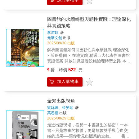
館／博物館專業人士、出版社行銷人員與圖畫
店；從百貨公司的附屬書店到獨立書店，從高
及如何營造良好的書稿存放環境，或是各類書
書愛好者，借他山之石，讓充滿藝術和文學活
雅的經銷商珍本交易到流動書車，這本書講述
蟲的習性與外觀。全書充斥作者布雷德斯對書
力的規劃想像落地，實現愛麗絲曾夢遊過的奇
了書店在人們生活中的地位與引人入勝的書店
本的熱情，以及對保存問題上的諸多考究與批
異之境。
發展史長久以來，書店一直有它不同於其他任
判。「Goodreads」網站讀者好評：非常有
圖書館的永續轉型與韌性實踐：理論深化
何商店的屬性，書店塑造著自己的讀者乃至作
趣，所有藏書愛好者都會感興趣。他的評論尤
與實踐策略
家，也影響著我們讀書的品味、思想和政治觀
其令人覺得好玩，他提到別讓婦女靠近您的書
李沛錞
著
念，它們帶給當地社區民眾精神食糧的同時又
的事情（這裡指得是打掃，他並未提及是否讓
元華文創
出版
在不斷創建自己的新領域。在正確的時間把正
她們閱讀書），就古今不同時代社會狀況而
2025/09/30 出版
確的書給一個正確的人，可能會改變這些人的
言，這簡直太好笑了。——pinknantucket《此
解析圖書館如何回應韌性與永續挑戰 理論深化
一生。讀者、作家和文學也隨著我們買書的方
乃書之大敵》是一本關於19世紀藏書家和藏書
× 策略藍圖 × 在地實踐 精選五大代表性圖書館
式和地點被影響著。《那些書店這些人》是一
人威廉·布雷德斯談論書籍保存的書。 該書於
實證個案 開啟知識基礎設施治理轉型之路 本書
部充滿情懷且引人入勝的美國書店發展史，講
1880年首次出版，並於1881年，1888年，1896
聚焦於圖書館如何回應當代永續與韌性挑戰，
述了書店在人們文化生活中的中心地位，以及
年和1902年以不同版本重新出版，並在二十一
522
9
折
特價
元
從制度設計、社區行動到數位轉型，系統整合
在塑造美國身分方面所發揮的低調但至關重要
世紀以電子格式廣泛流傳。在這本書中，作者
「永續發展目標」與「韌性治理」理論架構，
的作用。 在書中，作者艾文‧佛里斯鉅細靡遺地
記錄了他觀察到各種虐待書本的現象，並以熱
加入購物車
提出圖書館永續轉型的策略藍圖。全書涵蓋理
從美國開國之初，富蘭克林創辦的第一間書店
情地呼籲人們敬重舊書而告終。——Avel
論進展、概念統整及實踐模式，並透過國家圖
開始說起，細數美國歷史上重要的、且別具特
Rudenko這本書關於書籍種種敵人的十九世紀
書館、國立公共資訊圖書館、高雄市立圖書
色的書店，涵蓋獨立書店、議題書店、連鎖書
論述，讀來令人感到愉快。 對我而言，最有趣
館、新北市立圖書館與國立臺灣圖書館等五大
全知出版視角
店，也談及街頭小販與行動書車的樣貌。書店
的地方之一是煤氣燈對書本有害影響的過時建
代表個案，深入剖析圖書館在面對數位韌性、
既是文人匯聚之地，也以屢屢犯禁的選書品味
議。作者還向讀者讚揚用石棉爐保持書籍乾燥
梁錦興、張晏瑞
著
社區參與及治理創新中的角色轉化與制度實
萬卷樓
出版
引領文化；作者認為最成功的書店不僅僅是賣
和乾燥的優點。 除了這些建議外，還有一系列
踐。適合圖書館、公共行政、文化政策與永續
2025/08/29 出版
小說、非虛構和兒童文學，更是當地社群聚集
有趣而令人恐懼的軼事，涉及各種書之大敵，
研究領域學者及實務工作者參考。
的場所，也因此，許多早期的獨立書店，反而
既有私人經驗，也有收集而來的軼事，以其出
走進出版現場，看見一本書誕生的秘密！一本
積極打造一個社交空間，並銷售各種可以賺錢
版時間為幾個世紀前來看，雖然歷史悠久，卻
書不只是故事的載體，更是無數雙手與心血交
維持營運的「副業」，如咖啡、飲品、酒水、
是一本充滿真知灼見的書。——Daran這本成於
織的成果──讓你看見出版業的全貌。 書頁