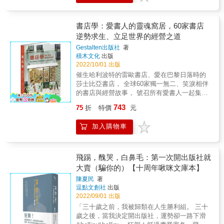
╳ 最具觀點的書籍文創選品 共同演繹臺灣特有
readership. Remember, a good book can
的 人情文化 與 閱讀態度& & 跟著《名人書
change your life, but a good bookstore can
房》製作團隊、知名主播詹慶齡、攝影專家余
change the world.」──Oliver Darkshire &
書店學：愛書人的靈魂窩居，60家書店
尚彬深度走訪全臺，親赴為每一個獨特靈魂而
「《從前從前，有間古書店》能與臺灣讀者相
逆勢求生、立足世界的經營之道
存在的風格書店文化現場，見識網路熱搜、紅
遇，我感到受寵若驚且無比榮幸。 記住：一本
Gestalten出版社
著
到海外的臺灣奇蹟、書店之光──讓很多人跌破
好書可以改變人生，但一間好書店，足以改變
積木文化
出版
眼鏡之後又默默豎起大拇指的文化界特有品種
世界。」──奧利佛・達克賽爾 &
2022/10/01 出版
「獨立書店」！ & 本書引路多元風格的地標級
催生哈利波特的雷歐書店、愛在巴黎日落時的
書店，知識含量、樂趣指數皆破表： ●繪本專
莎士比亞書店， 全球60家獨一無二、笑淚相伴
門書店，有感繪本趣味反諷人生，讓人會心一
的書店與經營故事， 號召所有愛書人一起集結
笑或引爆你的淚腺 ●製造人與書的邂逅，一間
感受書店之美！ 書店不僅僅是銷售書籍的地
書店打造二層樓閱讀高度 ●百年建築優雅重
743
75
折
特價
元
方，更是社區的焦點，是一座城市敞開的溫暖
生，蛻變為島中央文化地標，找回失落的一頁
懷抱，邀請初訪的旅客和定居的在地人齊聚，
人生歷史 ●可以在書店等待一場電影的開始？
加入購物車
一同在這裡分享對文字的熱愛。走進書店，時
盛名遠播連日本NHK都來採訪 ●登堂入室名作
間慢了下來，讀者沉浸書頁中，享受閱讀、音
家的微型文學館氣質老宅，花樹芬芳、文學盛
樂演出和各式精采活動。書店讓所有志同道
放 ●用自然的氣息，將死巷活絡成自然生態閱
合、追尋知識樂趣的人，集中於此，流連忘
飛踢，醜哭，白鼻毛：第一次開出版社就
讀小花園 ●可以顧店換宿擔任一日店長，還可
返。 每家書店都自成一格，充滿玄機。有些崇
大賣（騙你的）【十周年啾咪文庫本】
能要幫忙賣粥的流動式老闆書店 ●運河畔陽光
尚極簡概念，有些彷如迷宮像是華麗殿堂，座
灑滿花樹浪漫的無敵白色書樓 ●躍上國際，榮
陳夏民
著
落地點更是包括私人公寓、水上船隻和歌德教
獲耶魯大學出版社評選為全球獨立書店推薦名
逗點文創社
出版
堂等出人意料，只能驚嘆。本書帶領讀者遊歷
單，臺灣在地人的驕傲，國際旅行者的朝聖地
2022/09/01 出版
世界各地獨一無二的60家書店，發掘其中寶
標！ & 油墨永遠芬芳，靈魂始終沸騰 以此書向
「三十歲之前，我被歸類在人生勝利組。 三十
藏，認識它們的經營者，了解書店主人如何能
所有 獨立書店的主理人 致敬： & 無論你是喜
歲之後，當我決定開出版社，運勢卻一路下滑
讓尋常的銷售場域，化為一場場讓愛書人難忘
愛閱讀的文藝粉迷，或想認識同好交流知識理