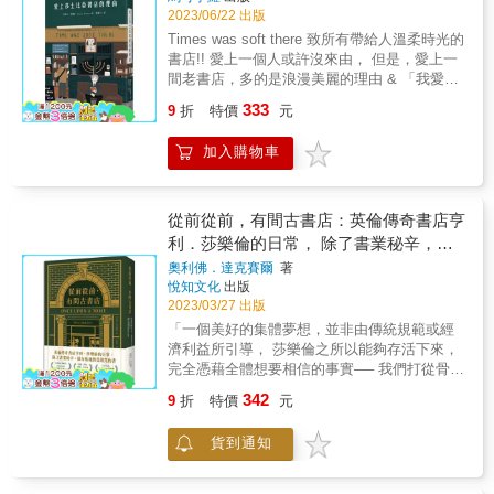
誌《王子》半月刊的創辦人。 & 本書可說是提
2023/06/22 出版
出了紀實漫畫創作的「參考範例」――如何紀
Times was soft there 致所有帶給人溫柔時光的
錄創作、說明創作，並研究、分析、審視自己
書店!! 愛上一個人或許沒來由， 但是，愛上一
的創作；本書中的紀錄與論述，對未來運用臺
間老書店，多的是浪漫美麗的理由 & 「我愛莎
灣歷史紀實素材的創作者具有相當的啟發作
士比亞書店，這是家世界上最棒的書店。」
333
用。 & 本書特色 & 提出了紀實漫畫創作的「參
9
折
特價
元
──《午夜．巴黎》演員歐文．威爾森 & 有別於
考範例」，對未來運用臺灣歷史紀實素材的創
第一代的書店，重生後的莎士比亞書店精神信
作者具有相當的啟發作用。 & &
加入購物車
念不變，歷史名人的光環加身，宛如華麗與污
痕書店，在這古老書店內遇到的不僅僅是一群
異想天開、成天發夢當作家的流浪文青，還有
個脾氣時好時壞、相貌像愛因斯坦的老喬治，
從前從前，有間古書店：英倫傳奇書店亨
以及會對你眨眼的黑貓&hellip;&hellip; 貧窮失
利．莎樂倫的日常， 除了書業秘辛，還
業的加拿大記者傑若米．莫爾瑟有一天徘徊於
有鬼魂與受詛咒的書
奧利佛．達克賽爾
著
巴黎左岸，因緣際會來到一家叫做莎士比亞的
悅知文化
出版
小書店買了一本書，被店員熱情地邀請他參加
2023/03/27 出版
茶會。後來，得知書店老闆喬治．惠特曼是城
「一個美好的集體夢想，並非由傳統規範或經
裡潦倒作家的守護神。旅居巴黎期間，正當他
濟利益所引導， 莎樂倫之所以能夠存活下來，
阮囊羞澀、窮愁潦倒之際，想到了這間傳聞中
完全憑藉全體想要相信的事實── 我們打從骨子
的書店，便硬著頭皮試試運氣，意外取得這位
裡知道手中的書有價值， 如果我們的意念夠強
性格奇特的書店老闆的信任，沒多久就住進書
342
9
折
特價
元
烈，那麼，其他人也會相信。」 & ★未出版，
店。一邊在店裡幫忙一邊寫作，同時也沉浸於
即躍登英國亞馬遜分類榜TOP 1！★ ★尼爾．
談情說愛、廉價酒吧中。 作者所遇到形形色色
貨到通知
蓋曼、威廉．吉布森等重磅作家一致推薦！★
的人事物，彷彿荒腔走板的人生經歷，生猛地
★獲選Lit Hub、BookPage等媒體2023年最期
重現在眼前。在那文學兔窩裡，不得不承認，
待書籍！★ & 沒有任何人事物會被丟下！百年