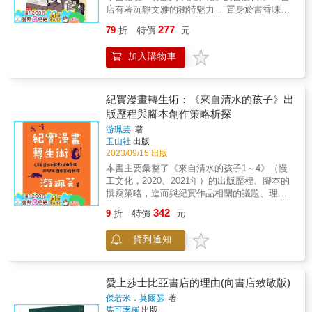
養教育；第七章、圖書館自動化與數位圖書
特輯
店有著沉靜文雅的獨特魅力， 置身於書香味洋
館；第八章、資源共享與館際合作。第三部為
https://www.youtube.com/@bookrepublicpublishing
溢、音樂悠揚的店內時， 就彷彿踏入與世隔絕
圖書資訊學教育與研究，包括第九章、圖書資
277
79
折
特價
元
新書社群走進書店，帶走一本好書─精彩活動陸
的寧靜時空。 喜歡看書的你，是不是想過在書
訊學教育；第十章、圖書資訊學研究。 本書專
續推出，邀請你一起豐盛閱讀！島讀臺灣‧FB粉
店工作呢？ 本書作者拋棄了上班族的身分， 為
用於圖書資訊學、傳播等相關科系之教師、學
加入購物車
絲專頁https://www.facebook.com/readintaiwan
了興趣而毅然決然地成為書店店員， 體驗了一
生與專業人士修習使用，同時也適用於高普考
新書分享會2025/5/09(五)20:00-21:00 首場發表
系列抓小偷、碰到大量訂單的崩潰場面後， 依
之圖書資訊管理類科。 &
會@**書店松菸 3F
然覺得：「書店店員的工作有趣到不想辭
FORUM2025/5/24(六)14:00-15:30 東部場@駅
職！」 書中分享了各種待在書店一整天的軼事
紀實漫畫轉生術：《來自清水的孩子》出
本屋2025/6/07(六)14:00-15:30 中部場@晨熹社
之外， 還揭開了書店和出版業界的各種祕辛！
版歷程與腳本創作策略析探
2025/7/05(六)14:00-15:30 南部場@版本書店
書架陳列方式有專業術語？ 最顯眼的擺放方式
游珮芸
著
2025/7/19(六)14:00-15:30 北部場@日榮本屋
是「秀面」； 當進貨量多到無法面陳時，就會
玉山社
出版
採用「平推」！ 什麼是「配書」？ 配書是指將
2023/09/15 出版
書籍分配給書店的意思， 書店通常要到發售日
本書主要彙整了《來自清水的孩子1～4》（慢
的2、3天前才會知道配書量！？ 書籍的成本要
工文化，2020、2021年）的出版歷程、腳本的
怎麼算？ 不只要扣掉印刷等製造成本，還要扣
撰寫策略，進而與紀實作品相關的議題、理論
除書店和經銷商的抽成⋯⋯ 出版社在初版階段
進行對話。 & 《來自清水的孩子1～4》是由本
根本無法獲利！？ 想要快速瞭解書店工作環
342
9
折
特價
元
書作者擔任腳本創作，本書封面設計師周見信
境、文化產業市場， 就趕快翻開本書，以書店
擔任繪師，以白色恐怖時期政治受難者、1930
店員視角度過充實的一天吧！ 本書特色 ◎不用
貨到通知
年出生於臺中清水的蔡焜霖為傳主，腳本創作
親自應徵，就能先體驗豐富的書店職場生活！
融入了作者所開設「動畫研究」與「動漫研
◎以輕鬆的趣味四格漫畫，深入不為人知的書
究」課程的教學心得，同時也連結到日本（包
店祕辛！ ◎詳細介紹各種書店與出版業界術
含日治）與台灣兒童文化史的關聯與比較研
愛上莎士比亞書店的理由(向書店致敬版)
語，進入書香世界的入門寶典！ &
究，因為出生於日治時期，深受日本文化影響
傑若米．莫爾瑟
著
的蔡焜霖，同時也是1960年代台灣重要兒少雜
馬可孛羅
出版