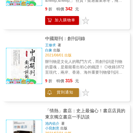
&hellip;&hellip;」 狂賀！挺過書業寒冬，飛越
的文化經驗。 【逆流推薦】 金文宇︱時任 好
念，或是喜歡在旅行時探訪有趣的店鋪尋寶，
出版冰河期！ 這間一個人的出版社超過10年還
樣本事行銷副理 林彥廷︱紅氣球書屋負責人 邱
342
9
折
特價
元
或想投身經營文化產業，這本書都很適合你閱
在開！ 「我恨書毀了我。我恨書阻礙我去過更
慕泥｜戀風草青少年書房 店長 馬力｜或者書店
讀，內容有許多值得取經的職人私房推薦書
好的生活。可是&hellip;&hellip;」 ★出版業
店長 時光二手書店 陳顥樺∣見書店負責人 橋本
加入購物車
單、各地的農文特產和手路珍饈，當然少不了
「類經典」睽違十年，迷你再版！ ★第一屆誠
龍之介｜臺灣蔦屋董事長 用閱讀走訪全球60間
店主經營面的大量血汗實戰經驗！！！ && 期
品閱讀職人大賞「書店職人最想賣」的書！ ★
特色書店，藉由文字認識每一位書店的主理
待讀者透過本書啟動新式生活旅行概念，找到
雖說不要旁觀他人之痛苦，但這齣創業悲喜劇
人，感受每一間書店的氣息，讓這一切深深的
安頓身心同時能激勵自我的成長途徑，學會品
真的好好笑！ 「我媽說得沒錯，每一位做出版
中國期刊：創刊詞錄
記在心裡，期待下次書店裡相見。──林彥廷｜
味書本的芬芳，感受每一家書店的溫度，也可
的人都是賭徒！想想作文化事業的人都在賭
紅氣球書屋負責人 近年來有一種說法：「書店
王修求
著
以在逛書店時認識這群「口袋不一定深，但勇
博，難怪一整個國家的人都賭性堅強啊，這要
白象
出版
是微型的文化中心」。每家獨立書店都有自己
氣和腦洞一定很大」的獨立書店主理人，在他
如何是好？ 我們的字典裡面，從來沒有「見好
2021/08/01 出版
定位，有自己想著墨的領域。雖然小眾但是多
們逆向思考的經營心法中，是否也能放諸各行
就收」這個詞，我們對於每一次出手都信心滿
元，雖然微型但是豐富。閱讀本書之後，我想
辦刊物是文化人的戰鬥方式，而創刊詞是刊物
業生存創業皆準？或許在不同職場和人生境遇
滿，畢竟那是我們的信念，我們存在的價值。
說的是：書店是一種巷弄裡的生活節奏，它不
的靈魂，是最能看出初心的鐵證！ ◎收錄1872
也都用得上這些巧思與精神。 & 就像各家店主
如果不相信一本書能夠帶我們去遠方，那我們
會消失。──邱慕泥︱戀風草青少年書房 令書店
至現代，兩岸、香港、海外重要刊物發刊詞，
也許選書選品觀點不同，空間布置巧思各異，
憑甚麼要其他人也相信，然後把書帶回家
人再次燃起妄想的神奇之書！沒有最壞，只有
一探時代的良知之聲。 ◎對1949年前的中國，
相同的是身上都流著熱情堅毅的血液、濃厚的
315
呢？」&mdash;&mdash;〈我就是愛賭博，請
9
折
特價
元
更壞的時代裡，只要有書有讀者，書店就能繼
以及1949年後的臺灣刊物，尤其有深度的探
人情味、硬頸漂氕、膽大心細的個性，以及變
不要斬我的手拜託您！〉 陳夏民撰寫《踢哭
續拯救世界。──馬力︱或者書店店長 開書店是
究。 ◎當時的文筆質樸真實、言之有物，有理
形蟲加上八爪魚般靈活變通的思維：能讓每位
毛》一書，真摯訴說實踐夢想之快樂與困苦，
貨到通知
一場持續抗爭的社會運動，有書店的地方就有
想，堅持追求更好的生活，少有娛樂大眾、取
顧客一進門，就會強烈感受「這個書店」不只
原意是「苦海無涯，勸你小心」之用，沒想到
令人讚嘆的核心存在。──陳顥樺︱見書店負責
悅大眾、無病呻吟、矯揉造作的傾向。 作為
在賣書，而是把你整個人泡進文化體驗
反而變成推坑大作，點燃了更多讀者的熱情，
人 &
人，獲取知識是與生俱來的權力 中國期刊
裡！！！從內心裡被深刻打動。 & 始於勇氣，
讓大家前仆後繼為理想咬牙奮戰，迎來了不僅
&mdash;&mdash;創刊詞數據庫 , 由王修求於
「情熱」書店：史上最偏心！書店店員的
成於底氣 獨立書店在臺灣獨樹一格地存在
出版業，甚至是各行各業的「飛踢盛世」
2019年初在Blogger創立。 收集漢語世界期刊
東京獨立書店一手訪談
&& 本書精選之獨立書店，這群家人朋友口中個
（咦）！ 十年經過，曾經被擊倒但還是爬起
的創刊詞，創刊詞下附錄有期刊的： 約稿、編
性或浪漫、或貓毛（臺語）、或反骨、或性格
來，陳夏民與他的一人出版社逗點還存在。他
池內佑介
著
輯劄記、雜誌章程、宗旨條約、資料照片、期
或理想主義的主理人，成功地把別人眼中的劣
小寫創意
出版
開啟深埋已久的那枚時空膠囊，加入超過五千
刊簡介等資訊， 創造了一個高品質、有價值，
勢轉為優勢，把小人物狂想曲演奏成勝利進行