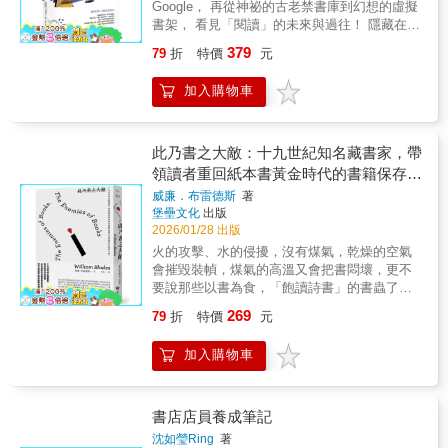
Google， 再從神祕的古老禁書庫到幻想的虛擬
（出版知識推廣社群） 出版魯蛇碎碎念（出版
場館、書店與展覽的觀察與思考，帶讀者走進
書架， 看見「閱讀」的未來與過往！ 隱藏在神
行銷人氣社群） 封德屏（文訊雜誌社社長兼總
將經典圖畫書《月亮，晚安》的房間打造成真
話裡的巴別塔以及無法得知全貌的亞歷山卓圖
編輯） 洪沛澤（現流冊店創辦人） 陳夏民
的兒童文學館；在高栗的故居沉浸於他筆下的
379
79
折
特價
元
書館，是如何建立起人類對圖書館的想像？ 以
（comma books總編輯） 塗思真（大製造公司
黑色幽默遊戲裡；前往典藏著一整座地下室珍
書名字母來編排、用作者名字當標準、把類似
總經理、資深印務） 楊宗翰（國北教大語創系
稀童書手稿與古本的公共圖書館，大開眼界；
加入購物車
主題放一起&hellip;&hellip;是誰規定圖書館藏書
副教授） 廖小子（封面設計師）
走進專屬通道，和小孩一起通往如野獸國般意
的排序方法？ 原本擺在客廳書架上，打發閒暇
&mdash;&mdash;推薦（按姓氏筆畫排序） &
境的獨立書店⋯⋯文末更有特別邀稿，精選報
的讀物，怎麼一夕之間就被禁止、燒毀？ 紙本
導臺灣北、中、南共4間書店與圖書館，分享他
藏書與電子書籍的爭論並非今日才有，但閱讀
此乃書之大敵：十九世紀知名藏書家，帶
們打造的童書閱讀空間和活動。不論是童書作
的方式，從來不必只剩一種&hellip;&hellip; 在
領讀者重回紙本書黃金時代的書籍保存軼
者的故居、圖畫書角色化身為雕像的公園、彷
法國鄉間的一座穀倉裡，阿爾維托・曼古埃爾
彿遊樂園的兒童圖書館、像精品店選品般的獨
事之旅。(二版)
威廉．布雷德斯
著
將萬卷藏書安置於木架之間，築起一座屬於自
立書店，或童書作者開設且與社區民眾密切互
堡壘文化
出版
己的圖書館。當夜色降臨，他帶領讀者在書海
動的童書店，讀完之後，令人立刻想收拾行李
2026/01/28 出版
中漫遊，講述世界各地藏書與圖書館的故事
出發探訪，或者馬上找一個空間，將喜愛的童
火的攻擊、水的侵擾，沒有煤氣，乾燥的空氣
&hellip;&hellip; ▍書系簡介 【OPEN精選】是
書內容化為真實布置，並把私房選書強力推薦
會摧毀裝幀，煤氣的高溫又會把書悶壞，更不
臺灣商務印書館於2025年推出的全新經典再造
給其他人。作者周婉湘是幼兒教育學者、兒童
要說那些以書為食，「飽讀詩書」的書蟲了。
書系。本系列從過去廣受好評的【OPEN】叢
文學工作者，也是與孩子一起熱愛閱讀十幾年
有天災，有人禍，很久很久以前的愛書之人，
書中，精挑細選出兼具思想深度與時代意義的
269
79
折
特價
元
不輟的母親、一位熱愛旅行的觀察家。二十年
得要面對無數的「書之大敵」！十九世紀知名
代表作，重新編修出版。透過重新修潤譯文、
來，她以家長、研究者、閱聽人的多重眼光，
藏書家，帶你重訪沒有電腦、沒有網路的印刷
調整開本、重編版面與設計封面，並邀請重量
加入購物車
深入各種以童書為主角的文化場館與街區書
書興起初期，保存「紙本書」時所面臨的種種
級學者或作家撰寫導讀，賦予經典全新的當代
店，觀察故事的文本與圖像如何從平面轉為立
敵人。這本成於19世紀的《此乃書之大敵》，
生命力，讓經典不再遙遠，而成為今日社會的
體，自印刷書頁漸漸渲染到實際空間的每個縫
因為時地的隔閡，有些內容不免感到陌生；不
思想對話者。 ▍我們的期望 【OPEN精選】讓
隙，讓童書的創作生命力得以延續，也讓童書
過看看這些古人的「抱怨」，讓現代的藏書家
書店店員養成筆記
這些歷久彌新的經典，在2025年以全新姿態再
創作有了更多可能性，為我們帶來一幕又一幕
心裡也舒坦許多，一時百感交集，腦海浮現
次走入讀者心中，陪伴我們在不確定的世界
沈如瑩Ring
著
令人驚奇、暢快、神奇的風景。本書從各種實