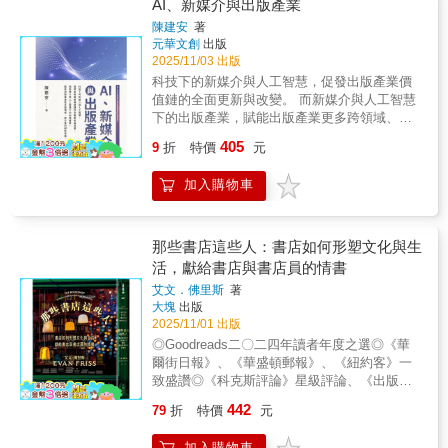
活當中迷人、憂傷、勇敢又有趣的故事。她在
淚呢。．無知與傲慢：由於不同宗教之間的傲
AI、新媒介與出版產業
中的多重意義。 ｜虛構中的圖書館與想像藏書
讀者與閱讀／展覽主題的距離運用童書的文圖
這本書裡講述了她和摯愛蘭斯一起航海冒險、
慢、落到不懂書本價值的人手上的無知，許多
陳建安
著
以文學角色為例，描繪吸血鬼德古拉、科學怪
元素點綴空間，能讓各場館和書店擺脫「只是
環遊世界、為環保奮戰，並且開了袖珍書屋的
應該保留下來的書，就這樣遭到摧毀，或是把
元華文創
出版
人等虛構人物可能擁有的書籍，進一步反思書
放書的地方」、「掛滿說明文字的輸出展
故事。 露絲的人生一路走來並不容易，儘管如
裝載知識的紙張，用來包裝果腹的糧食。．書
2025/11/03 出版
與自我認同的關係。
板」、「展品高深莫測、素人勿近」等刻板印
此，她仍在書裡分享了許多不同凡響的人事
蟲：這些以知識為食的小蟲們，種類繁多，除
科技下的新媒介與人工智慧，促發出版產業價
象，大幅拉近與閱聽眾的距離，也凸顯出空間
物，很多故事讀來令人捧腹大笑。露絲在書中
了各有喜好外，還很傲嬌，沒壓在書裡頭，牠
值鏈的全面更新與改變。 而新媒介與人工智慧
的經營理念。由小至大皆然：牆上掛著的複製
不只介紹了她自身的生命歷程，也會穿插提及
們可是不屑食用偉人的知識呢！．裝訂工：裁
下的出版產業，賦能出版產業更多跨領域、跨
畫或海報、書櫃旁擺放的玩偶、將玩具與相關
與書店有關的故事，時而以專業的角度為讀者
邊、去掉扉頁作者簽名、重新加上莫名的書
行業的創新發展。 出版是社會剛需，即便在新
主題書一起展售、平台不定期更換展示主
405
推薦書籍。 本書維持著她特有的寫作風格，露
封，甚至自己改標題（？），裝訂工的無知與
9
折
特價
元
科技影響下產生出版產業價值鏈的變化，也僅
軸⋯⋯又或者，展覽扣合童書內容，從童書出
絲寫出了這本引人入勝的回憶錄，帶領讀者跨
粗心，往往能對書本造成莫大的損害。．收藏
是促發出版產業型態與通路的變化，但對讀者
發，以不同視角呈現展覽主題，再從展覽主題
越生命中的高峰與低谷，見證一段極其充實的
家：收藏書的人理應是最珍惜書本的人，不
加入購物車
來說，反因為科技發展，更能精準迎合讀者需
牽引回閱讀本質——這些做法都有助於讓大眾
人生，再次帶給讀者深深的感動與滿足。
過，如果他們收藏的是書名頁、卷頭插畫或是
求，讓出版社從原本單一內容生產者，改變成
更快接收到空間的特色，理解選書核心／經營
書中版畫，對書而言，他們就是強大的敵
為讀者們的知識代理人。新媒介的通路與AI人
目標，對空間、書籍、活動留下深刻而喜愛的
人。．僕人與兒童：剛吃完糖果，或是玩城堡
工智慧的精準傳播，都是讓出版產業過去的雙
那些書店這些人：書店如何形塑文化與生
印象，也是網路世界難以取代的互動體驗。從
打仗缺少城牆跟砲彈的兒童；為了追求乾淨整
邊不確定性，在AI與新媒介兩者科技的賦能
活，獻給書店與書店員的情書
精彩萬分的場館布置到閱讀節的策辦，涵蓋選
潔，而熱切想打掃書房的僕人。遇到這些情
下，使追求速度網路環境下的讀者們，可以更
書陳列、空間動線、活動細節的第一手觀察筆
艾文．佛里斯
著
況，你只能為自己的藏書默哀了。身為19世紀
輕鬆獲取書本的知識，也更可以更簡易徜徉與
記，本書探索童書之於孩子、家庭、社會的定
大塊
出版
知名藏書家、印刷商，以及英國第一位書目學
連接世界上各種不同型態的內容。
義與趨勢。對家長而言，這是一份藝文深度旅
2025/11/01 出版
家，作者以自身收藏書籍的經驗，詳細分析了
行嚮導；對書店人、圖書館員、出版編輯行銷
◎Goodreads二〇二四年讀者年度之選◎《華
各類稿件與書本的保存方式。除了舉出眾多古
而言，更是一座企劃靈感寶礦——原來，童書
爾街日報》、《華盛頓郵報》、《紐約客》一
代藏書所遇到的問題，他也提出不少因人為疏
在出版後還可以這樣翻轉閱讀、這樣遊戲！在
致盛讚◎《科克斯評論》星級評論、《出版人
忽所造成的書籍損害範例。從各大圖書館藏
臺灣紛紛投入兒童美術館、兒童文學館等以兒
週刊》星級評論◎賣書這行「垂死了少說也有
書，到歐洲修道院所保存的中世紀手稿，《此
442
79
折
特價
元
童為主體的建設之際，將本書獻給所有嘗試帶
五千年」？！十三則精彩的書店故事，探索書
乃書之大敵》相當深入地檢視十九世紀前的西
孩子旅行的家長、書店經營者、圖書館／美術
業古怪又迷人的歷史。從連鎖書店到主題書
方文明如何處理紙質的保存問題；甚至大量提
加入購物車