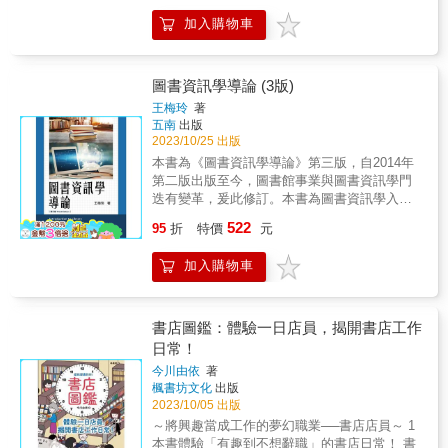
出版美書的狂人；看見製作一本書、珍藏一本
化。 在AI越來越進步的時代，人類真正
2022年間圖書資訊學的創新發展。透過資訊計
慰心靈的書店。我們相信──獨立書店將繼續創
南西書店圖書管理專員｜Abby★☆★—‧─‧
書、每一次打開書本的怦然心動。臺南藝術大
無可取代、獨一無二的東西是什麼？ ◎追
加入購物車
量、數學統計、圖譜分析、文本探勘與比較分
造精彩的故事。如果你熱愛閱讀，也喜歡探
─★☆★現在，你有特別想看的書嗎？（小說散
學教授、東亞書籍裝幀策展人林素幸，結合文
求幸福當道的今日，這麼多人迷戀太宰治？
析等方法，從量化與質化的角度解析圖書資訊
索，這本書就是你的旅伴。帶上它，走進島嶼
文、漫畫？還是理財或健康呢？）有想特別讓
化、藝術、物質、感官、歷史等不同角度，再
──《人間失格》 「生而為人，我很抱
學中的創新採納與擴散現象，力求呈現學科的
的角落，用開放的心邂逅一本好書、一間好書
誰看哪一本書嗎？這本書，想要立刻分享給誰
現臺灣史上首次凝聚出「造書一輩子」的高度
歉。」太宰治否定一切，包括自己。 當
創新特徵、過程、效益與影響，並指出當前學
店吧！※本書特色 ◎專業團隊導讀，四大
圖書資訊學導論 (3版)
呢？來讀一本書吧！或是，現在就去書店吧！
信念與熱情，華麗的裝幀時代。◆裝幀，是關
你覺得生命毫無意義，有他「墊底」，或許能
科發展所面臨的挑戰。本書希望為學科發展研
主題，趣味性與知識內涵兼具。 知名主播
王梅玲
著
於書的藝術，是人類思考如何以美善表達知識
讓你重拾希望。 關於孤獨、人心、愛情、
究提供全新的視角，為學術界與實務界帶來參
詹慶齡、攝影師余尚彬聯合專業影音攝製團
五南
出版
的結晶，也是文化品味與美感精神的展現。臺
階層、人生選擇、財富……， AI正在改變
考與啟示，進一步推動圖書資訊學研究的深化
隊，以獨特視角，再次踏上臺灣書店巡禮。不
2023/10/25 出版
灣現代書籍裝幀藝術的起點，是在什麼樣的時
一切。但有樣東西無法替代――經典帶給人的
與進步。
同於第一本書以地域區分，本書以四大主題推
本書為《圖書資訊學導論》第三版，自2014年
代境遇下形成的？◆臺灣早期以漢式線裝書為
心靈震撼。 27部足以改變人生觀的經典，
薦給讀者們按圖索驥。從拜訪書店開始，窺見
第二版出版至今，圖書館事業與圖書資訊學門
主，直到日本藝術家如鹽月桃甫、西川滿、宮
一次讀完。
一座城市的靈魂，從店主的閱讀視野，發現一
迭有變革，爰此修訂。本書為圖書資訊學入門
田彌太朗、立石鐵臣等人，將日本藝壇當時吸
本書的無限可能。 ◎實地採訪寫作與田野踏
學習者撰寫，以圖書館經營為主體，資訊科學
收轉化自歐洲，並大為流行的繪畫風格和書籍
522
查，發掘書店與閱讀的無限風景。 本書走
95
折
特價
元
為應用，探討數位時代圖書館事業與圖書資訊
裝幀風潮帶到臺灣，結合臺灣特殊的在地文
訪多家獨立書店，透過訪談與現場觀察，呈現
學的理論與實務。首先探討圖書館學、資訊科
化，誕生了連日本藝文界人士也發出驚嘆的
店主如何透過選書反映自身價値觀，如何打造
加入購物車
學、與圖書資訊學的意涵與關係。其次，揭示
書。他們如何讓傳統的線裝書華麗轉身，成為
屬於這個時代的閱讀空間。無論你是愛書人、
與圖書資訊學相關的新興學科，探討圖書資訊
充滿創意與想像力的書物？◆臺灣藝術家，如
旅行者，或只是偶然走進書店的過客，這本書
學原理、資訊與知識組織及服務、以及圖書資
林玉山、李石樵、藍蔭鼎等人，如何受到這股
都將成為你的最佳嚮導。 ◎跟著作者探訪
訊學教育與研究。圖書資訊學科擴大疆域正朝
思潮浸潤，也參與了這波書籍裝幀的浪潮？本
書店圖鑑：體驗一日店員，揭開書店工作
獨立書店，帶一本自己的愛書回家。 本書
跨領域學科發展，值得一探堂奧。 全書共分三
書收錄臺灣藝術家參與設計的文藝雜誌與書
日常！
由書店店主親自選書分享，這些選書不僅呈現
部十章。第一部為圖書資訊學原理，包括第一
物，以解讀裝幀，看見編輯人與出版人的身影
書店的獨特風格，也映照出臺灣當代文化的多
今川由依
著
章、圖書資訊學的界說；第二章、圖書館事
和理念。◆看書籍裝幀設計如何創造美感、參
楓書坊文化
出版
元與深度。每篇文章最後收錄單元「店主私房
業。第二部為資訊與知識組織及服務，包括：
與社會互動，激發閱讀文化創造力。
2023/10/05 出版
書」「非推Book」，歡迎讀者接受店長的推
第三章、館藏發展與管理；第四章、資訊與知
坑，拓展閱讀的品味！新書影音聆聽書店的故
～將興趣當成工作的夢幻職業──書店店員～ 1
識組織；第五章、資訊服務；第六章、資訊素
事，看見閱讀帶來的感動 ─島讀臺灣‧影像故事
本書體驗「有趣到不想辭職」的書店日常！ 書