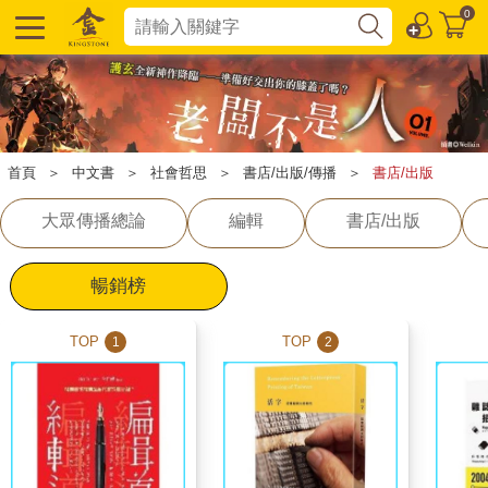
0
首頁
＞
中文書
＞
社會哲思
＞
書店/出版/傳播
＞
書店/出版
大眾傳播總論
編輯
書店/出版
暢銷榜
TOP
TOP
1
2