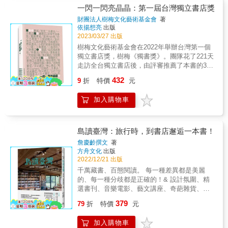
波西米亞般的不羈生活讓人越夜越瘋狂
書店的魅力正是如此。 & 位於倫敦的莎樂倫，
一閃一閃亮晶晶：第一屆台灣獨立書店獎
&hellip;&hellip; &
成立於1761年，是所有愛書人不能不知道的一
財團法人樹梅文化藝術基金會
著
家書店。 不僅經手過牛頓、狄更斯、邱吉爾、
依揚想亮
出版
洛克等人的手稿，也是英國皇室欽定的書商。
2023/03/27 出版
& 2012年，古老的莎樂倫書店決定創辦推特帳
樹梅文化藝術基金會在2022年舉辦台灣第一個
號，但沒過多久就遭受遺忘。初來乍到的新人
獨立書店獎，樹梅《獨書獎》。團隊花了221天
奧利佛悄悄接管帳號，開始撰寫書店的各種奇
走訪全台獨立書店後，由評審推薦了本書的38
聞軼事，包括住在地下室的惡魔、貓頭鷹笑
家特色書店。這些書店在城市，在村莊，在海
432
話，以及你永遠想不到的怪事。沒想到大受讀
9
折
特價
元
邊，在地下室，在巷弄，在山裡，在鐵道邊
者歡迎，因而有了這本書的誕生。 & 「現實與
&hellip;&hellip;用自己擅長的方式為台灣的文化
網路間的邊界不斷移動，將實實在在的書店搬
加入購物車
發電發亮，基金會深入觀察探訪找出每家書店
進數位宇宙然後再化作實體書籍，這個過程非
的光芒，並且從近萬張的照片中挑選出最有代
常現代。」──莎樂倫書店店長 & 最初應徵時，
表性的書店樣貌。本書亦集結了每家書店主人
奧利佛只想短暫工作個一年，接著就轉往薪水
給自己書店的三個關鍵字，全台唯一絕無僅
島讀臺灣：旅行時，到書店邂逅一本書！
更優渥、更有「前途」的職場。殊不知，古老
有。 & 本書特色 & ● 集結全台38家最有特色的
詹慶齡撰文
著
書籍的氣味有著某種令人上癮的毒性，讓他多
獨立書店，除了精準的文字介紹，更有超過百
方舟文化
出版
年後仍在這裡。現在他以幽默詼諧筆調，向我
張精彩照片。 ● 書店串成台灣土地獨特文化風
2022/12/21 出版
們介紹這間傳奇書店，細數莎樂倫的奇珍異
景線，是愛書，愛書店，愛探索台灣的人，在
千萬藏書、百態閱讀。 每一種差異都是美麗
寶、來訪的怪人、神秘的迷信與傳統，讀者們
環島時的最佳指南。 ● 書本設計與編排大方俐
的、每一種分歧都是正確的！& 設計氛圍、精
將有機會一窺古藉珍本的交易秘辛，以及在網
落，高品質地傳達書店美學與書本美學。亦可
選書刊、音樂電影、藝文講座、奇葩雜貨、秘
路時代，古書店如何站穩腳步，歷久不衰。 &
將本書視為第一本專屬台灣獨立書店的攝影
製美食&hellip;.. 每一間獨立書店都有無可仿製
【特別收錄】 ★ 小遊戲──書店人生：如果你
379
集。 & &
79
折
特價
元
的熱烈靈魂，讓人一頭栽進去就不想出來！ &
是書店老闆&hellip;&hellip; ★ ５幅古典風格精
本書精選16家臺灣必訪風格獨立書店 帶你邂逅
美插畫 & 「I am flattered and honored that
加入購物車
最有態度的個性店主 ╳ 最有創意的建築陳設
Once Upon A Tome has found a Taiwanese