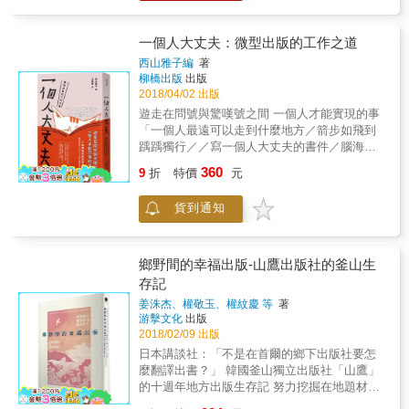
伏案史》，是一本第一手訪談實錄，收錄王墨
越薄弱的現在，他們所捍衛的「書店」之所以
林、胡台麗、零雨、黃庭輔、鍾永豐、駱以
應該存在的理由究竟為何？ 他們為何堅持開設
軍、黃錦樹、Liglav A-wu（利格拉樂．阿
一個人大丈夫：微型出版的工作之道
書店？ 在電子書逐漸抬頭的時代，紙本出版流
烏）、吳明益、林生祥、高俊宏、Yannick
西山雅子編
著
通業的運作系統現況是如何呢？在現實環境日
Dauby、蔡宛璇等十三位創作者的創作歷程與
柳橋出版
出版
益嚴苛的氣氛下，書店的存在意義是什麼？一
生涯專訪，透過訪視與深入的對話，了解這些
2018/04/02 出版
些被認為「有特色的書店」裡的店員、老闆
創作者們，面對創作所專注的主題、議題，各
遊走在問號與驚嘆號之間 一個人才能實現的事
們，是以怎樣的姿態繼續經營著這個事業？ 本
自戮力地書寫與傳播的歷程，抑或轉化。企望
「一個人最遠可以走到什麼地方／箭步如飛到
書作者石橋毅史曾在出版社任職、而後擔任新
藉此，讓讀者們能更深入地理解他們，那一顆
踽踽獨行／／寫一個人大丈夫的書件／腦海浮
聞記者，憑藉著對紙本書的熱愛，及對書籍從
顆獨特的心靈。 ＊誰需要這本書？ ●對文字、
出一隻手臂／槳一般地划行在海水表層／海是
業人員背後執著熱情的好奇，在成為自由作家
360
音樂、影像、藝術充滿熱情的新手創作者。 讓
9
折
特價
元
如此不可預測／寂靜的浪蓋過頭頂／側著臉，
之後，遍訪日本數個知名的特色書店、連鎖書
你知道一位創作者的誕生過程，以及他們一路
吸吐空氣／好像什麼地方都沒有抵達／只是不
店、二手書店，專訪書店從業人員的工作心
走來的自我砥礪。 ●如果你已經是個創作者，
貨到通知
斷折返自己的心」&mdash;&mdash;何景窗
得，試圖從中分析「書」和「書店」在今後的
相信你也正持續摸索創作方向、思索自身創作
（書法家，本書書名題字） 「即使只有一個人
發展與應該繼續存在於這個世界的時代意義。
的意義，並且獨自面對各種困境與挑戰。別擔
也要挑戰出版的這些人就像圓規一樣，一隻腳
從根本重新審思這般「傳遞書」的職業，存在
心，這本書讓你知道，你不孤單！ 1.閱讀、嘗
立於穩固不變的中心位置，另一隻腳會指向什
的意義究竟為何？ &
鄉野間的幸福出版-山鷹出版社的釜山生
試、探索、積累，你想知道他們是如何一路成
麼地方、畫出什麼樣的圓？」
存記
長的嗎？經過一個又一個的十年，他們的初衷
&mdash;&mdash;西山雅子（自由編輯人，本
與爆發、他們的妥協與低谷，是什麼力量讓他
姜洙杰、權敬玉、權紋慶 等
著
書作者） 終身僱用神話破滅，勞動法規愈見緊
游擊文化
出版
們如此執著、堅持下來？ 2.吃飽很重要！創作
縮，星期一的藍色是最憂鬱的顏色
2018/02/09 出版
者們如何活下來，並且兼顧創作與生活？ 面對
&hellip;&hellip; 本書從出版不景氣的現狀切
創作環境的轉變，他們的對策？ ●給編輯、發
日本講談社：「不是在首爾的鄉下出版社要怎
入，捕捉了因應不振而出現的新興商業模式，
行人、藝術行政、和所有與創作者共同前進的
麼翻譯出書？」 韓國釜山獨立出版社「山鷹」
也就是一個人做出版與小型書業。編著者將焦
相關工作者：你該如何理解，甚至幫助你的
的十週年地方出版生存記 努力挖掘在地題材、
點放在做書的人，也就是一個人的出版社，以
「合作對象」？ ●也給單純的愛讀者：「這個
掌握縫隙市場，製作能為這塊土地上的人們帶