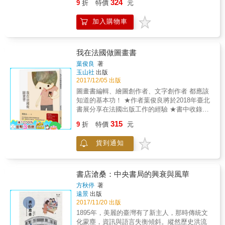
訪談形式呈現了十個微小規模的出版社，以生
324
9
折
特價
元
作品，是這樣完成的啊！？」 1.在相對小眾
來幸福的書籍！ 韓國的出版產業絕大多數集中
命史的角度探問這些人與書籍製作的淵源與成
的、卻又競爭激烈的藝文市場中，究竟藝文創
在首爾與坡州，山鷹出版社的社長姜洙杰，卻
為現在這個狀態的動機，為什麼會捨棄組織的
加入購物車
作者，在現今的時代，該如何自我定位，在激
在業界前輩「千萬別在釜山開出版社」的告誡
便利，而選擇以一個人的單位來做出版，他們
烈的競爭中繼續「做自己」？ 2.如果你是讀
下，於2005年在釜山創立出版社，至今已成功
遇到的困難、看到的風景又有什麼不同，一個
者，當然，你正捧著這本書，你想知道你喜愛
在地方上存活了十餘年，出版了四百多本書
人是否真的「大丈夫」？ 本書也從宏觀的角度
的作品怎麼誕生的嗎？讓創作者親自來告訴你
籍。《鄉野間的幸福出版》為山鷹出版社全體
我在法國做圖畫書
探看出版的未來，圍繞著小型書業的最新型
這個艱辛的歷程！
職員，從社長到菜鳥編輯等八位夥伴共同撰寫
態，包括一人經銷商、小鎮書店等以個人主體
葉俊良
著
的「地方出版生存記」，記錄了山鷹出版社十
玉山社
出版
出發的出版行動，這些在廣大業界中隨機發生
年來在釜山發生的各種故事。 本書共分為五
2017/12/05 出版
的小小風暴，是否能夠為疲軟的出版業界重新
部。第一部說明山鷹的創業過程與地方出版社
創造出一個能延續至永久的正向循環呢？ 這是
圖畫書編輯、繪圖創作者、文字創作者 都應該
所面臨的現實與挑戰，記錄了許許多多的「第
一本為讀者打氣的書，從中可看到一個人做出
知道的基本功！ ★作者葉俊良將於2018年臺北
一次」經驗，以及與地方書店的往來；第二部
版的多元姿態，也讓人重新思考「生活」與
書展分享在法國出版工作的經驗 ★書中收錄法
則透過各種出版小故事，描繪出山鷹成員的日
「工作」之間的複雜算式。 本書特色 ▍十個微
國童書編輯、繪圖者、書店老闆、記者的專訪
315
常生活，同時也收錄了編輯的牢騷日記、菜鳥
9
折
特價
元
型出版的故事，重新思考工作X生活的難解算式
★童書評論者柯倩華 特以專文推薦 適讀對象：
設計師的工作日誌、總編輯的家庭故事等心情
▍專訪詩人谷川俊太郎，談詩與出版迎向新時
1. 圖畫書編輯、創作者。 2. 對出版業有興趣或
紀錄；第三部敘說山鷹編輯如何與作者們相
貨到通知
代的轉變 ▍收錄宇田智子、石橋毅史、內沼晉
想到國外工作的你。 3. 對正在找路的青少年、
遇，並充分活用地方出版的特性，挖掘釜山故
太郎等出版人專文
初入職場的年輕人，以及打算中年轉業的人，
事，製作融合在地文化的書籍；第四部則展現
更是具有參考價值。 法國鴻飛文化出版社總編
出山鷹出版社的獨特企劃力與多樣化的工作內
輯葉俊良在臺灣長大，臺大物理系畢業， 遠赴
書店滄桑：中央書局的興衰與風華
容，除了與作者聯繫、校閱書稿等日常工作
法國念建築後，成為一位專業的建築師。 竟然
方秋停
著
外，山鷹編輯部還必須面對撰寫新聞稿、製作
轉了一個大彎，在當地創立童書出版社，做起
遠景
出版
宣傳信件、到地鐵站貼海報、舉辦記者會與講
原創圖畫書？ ──人生路途中常有轉換跑道的心
2017/11/20 出版
座活動、接受節目採訪、參加工作坊、接待國
情游移，他如何篤定的走出自己的路？ ──在異
1895年，美麗的臺灣有了新主人，那時傳統文
外讀者、參與國內外書展等五花八門的工作挑
國工作的挑戰是什麼？ ──法國出版業的景況如
化蒙塵，資訊與語言失衡傾斜。縱然歷史洪流
戰；第五部記錄了山鷹與讀者會面的過程，自