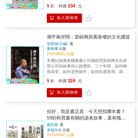
食物、藥品，也積極舉辦各種快閃店活動，書
19世紀的《此乃書之大敵》，因為時地的隔
與文字之間，閱讀不再只是單向的吸收，而是
234
9
折
特價
元
店可以是一間博物館、美術館、諮商師的沙
閡，有些內容不免感到陌生；不過看看這些古
一場全知的觀察與參與。本書紀錄八位萬卷樓
發、一間淩亂的英語教授辦公室、祖母的客廳
人的「抱怨」，讓現代的藏書家心裡也舒坦許
實習生實際參與出版社編輯與業務流程，從校
加入購物車
和一間巴黎的咖啡館，所有這些元素都在一家
多，一時百感交集，腦海浮現「吾道不孤」、
稿、申請書號、企劃、封面設計、協助進出
書店裡被呈現。書中內容取材於口述歷史、檔
「世上焉得更有此人」、「嘿嘿，怎麼可以只
貨；他們不再只以「讀者」的眼光了解書籍，
案收藏、市政記錄、日記、信件和大量採訪，
有我的書遭殃」等聲音。回頭看看自己的書
更是一個初入職場的體驗：讀者看見故事如何
讓讀者對書店這個我們深愛的場所有更深入的
房，有氣密窗、除濕機、防蟲香、水煙殺蟲
被書寫，編輯如何讓文字成形，出版如何推動
潮平兩岸闊：梁錦興與萬卷樓的文化擺渡
瞭解，作者佛里斯帶我們領略了一系列書店的
劑、滅火器……古人沒有的，今天都有了。然
書籍的誕生。《全知出版視角》將帶你站在全
張晏瑞(主編)
著
歷史風采，書中也講述了美國圖書銷售發展進
而書之大敵永遠不死，我們嚴陣以待，繼續守
知的角度，回望出版的每一個細節，感受字與
萬卷樓
出版
程中那些重要的人物，他們絕大多數都是充滿
衛人類的智慧。——黃震南（活水來冊房）相
書背後的無限可能。
2025/06/01 出版
激情和理想的文青，也分享了兩個多世紀以來
較於A．愛德華．紐頓（一八六四—一九四〇）
本書紀錄萬卷樓圖書公司總經理梁錦興先生經
書籍如何被行銷和銷售的有趣故事，例如有書
的《藏書之愛》，這位十九世紀英國的知名藏
營公司的故事與心路歷程。三十年間，如何轉
店曾經請來一頭三千磅的大象來簽書。 這是一
書家、印刷商、書目學家威廉˙布雷德斯（一八
危為安，如何逆勢操作，如何拓展新局。讓一
本給書店的情書，從古至今，書店一直是給人
二四—一八九〇），則是為我們留下藏書家與
家圖書公司，能夠成為兩岸知名的學術、出
帶來愉悅的商店，是我們生活不可或缺的一部
愛書人的「藏書之苦」。——吳卡密（舊香居
324
9
折
特價
元
版、文化交流單位。全書共分四部：上編「專
分。【各界讚譽】「以充滿活力的筆觸，熱情
店主）
訪報導」，收錄學者、學生、媒體對其所做的
捍衛書店這個重要、奇怪、充滿挑戰與機遇的
加入購物車
專訪；中編「經營心路」，收錄其經營理念與
商業文化。」——《紐約時報》（The New
產業分析；下編「出版薪傳」，收錄其對實習
York Times）「十三篇精煉的書店與店長小
同學的懇切叮嚀；附錄「新聞集錦」，收錄兩
傳⋯⋯佛里斯將當代美國的小型書店視為商業
岸圖書、文化交流推動過程中，媒體記者對其
你好，我是書店員：今天想找哪本書？
主義的避風港——這裡是凝聚社群的空間，書
所做的採訪報導。本書見證了兩岸出版產業交
59則和買書有關的讀者故事，還有職人
本也不僅僅是商品⋯⋯在佛里斯的敘述中，書
流的過程，也見證了知識份子的文化使命，更
的工作日常與推書清單【隨書附 書店日
店透過不斷重塑自身而得以生存。」——《紐
森田惠
著
見證了出版人的艱辛歷程。是在萬卷書香中，
約客》（The New Yorker）「讀來宛如置身最
幸福文化
出版
常彩色透卡（兩款隨機出貨）】
一位兩岸文化擺渡人的故事。
2025/05/07 出版
愛的書店之中⋯⋯沿途遇見諸多奇聞趣事⋯⋯