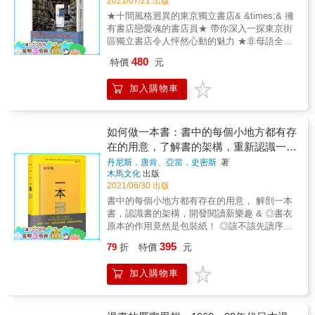
2021/07/21 出版
字的前言後記，詳實訴說投身志業後所得來的
可供人人查閱、參考、究研的學術平臺。 不忘
曲，在大型連鎖書店與電商平臺環伺中旱地拔
欣喜與傷痕，更不忘回顧初心，銘記當年那一
★十間風格迥異的東京獨立書店& &times;& 擁
初心，方得始終 那些被歷史塵封的刊物，它們
蔥、逆勢崛起、廣布觸鬚，經營得風生水起。
位熱血飛踢世界的青年。 「請你不要放棄。如
有書店戀愛魂的書店員★ 帶你深入一探東京街
的創刊詞，大都是為了夢想在奮鬥。 是對現實
& 於此背後也顯示臺灣廣大民眾的溫暖、友
果可以，不一定要變成外界認可的大人，能夠
區獨立書店令人怦然心動的魅力 ★非母語全中
的關切、是對未來的展望、是對真理的探尋
善、義氣之文化支持力，各縣市團結的在地鄉
稍微任性地活著，也是一種祝福吧。」
文寫作的特殊魅力 ★臺大社會系專案助理教
&hellip;&hellip; 並不僅僅是為了豐富人的生
480
特價
元
親，北漂、南漂、島內移民、環島旅遊的各路
授，出版書業研究者李令儀專文推薦 ★《書店
活，而是試圖使這個世界變得更為美好， 他們
臺灣民眾是如何因為愛鄉而聯手力挺獨立書店
不死》作者石橋毅史先生推薦語：「待新冠肺
是勇於擔當的知識分子，是一個社會的良知，
免於風霜，成為一處處兼具社區活動中心、手
加入購物車
炎疫情過後，我也要再來趟書店巡禮。」 ★全
是一個民族的脊樑。 現在與展望 大陸，曾經敢
藝料理交流的溫馨場域，甚至原本沒有閱讀習
臺灣獨立書店店主聯手推薦！ & 街區的書店除
言的刊物，在新的政權之下， 光芒與銳利盡
慣的人因為家鄉終於有書店了，也養成了閱讀
了傳遞知識的功能外，也連結社區裡的人們，
失，自由被依附所取代，工具式的刊物隨處可
消費的習慣與興趣，一起成就了臺灣獨立書店
許多人在此相聚、相知、相挺。那裡總是透出
如何做一本書：書中的每個小地方都有存
見。 港澳，已經火箭般速度大陸化，中國不僅
的奇異風景，也提供大家在主流意識之外，更
微弱而堅定的光，在這疫情艱難、人際疏離的
在的用意，了解書的架構，重新認識一本
在版圖上追求大一統， 思想上也在力求大一
多元、豐富的選擇。 & 我們深信 一本好書，會
時代，這些書店擎起的小小微光，如此療癒、
統，這都是毛澤東思想的延續。 台灣，自1949
書
丹尼斯．唐肯、亞當．史密斯
著
把人生的高度給你&& 一間好店，會把心靈的寬
溫暖愛書人的心。 & 池內佑介，現居住於東京
年，胡適把自由的種子撒播在臺灣大地那刻
木馬文化
出版
度給你 & 一杯咖啡、一本書、一個下午 沿著文
的日本書店員。中文極好，熱愛獨立書店，對
起， 在最為黑暗的白色恐怖歲月，人民也沒有
2021/06/30 出版
字的軌跡& 走進心靈的山海 找到內在的怡然自
臺灣更有著深切的情感。他以非母語的全中文
放棄對自由的追求。 &mdash;&mdash;知識不
書中的每個小地方都有存在的用意， 解剖一本
得與心靈高光時刻 不論是探觸世界、深掘自我
寫就此書，從書店員＋愛書人的獨特眼光，偏
應該成為某些人謀利的工具， 澆灌種子與希
書，認識書的架構，開發閱讀新樂趣 & ◎書衣
& 在獨立書店停留的每一個時光，帶走的每一
心又直白地訴說著他對這些獨立書店的愛。 &
望，就是刊物存在的意義與價值。 能看出初心
原本的作用竟然是包裝紙！ ◎該不該先讀序？
本書&& 都會為你在心靈種下一些力量、美感與
這是獻給全世界還堅持在街角的小書店的書 也
的鐵證！
會不會爆雷？ ◎要依照目錄上的順序看書嗎？
自由& & 作品特色 專業團隊導讀，趣味性與知
是獻給長久支持著這些小書店的所有讀者的書
395
79
折
特價
元
◎題辭、獻辭與書的內容有什麼關聯？ & 書是
識內涵兼具 知名主播詹慶齡、攝影師余尚彬聯
一本讀著讀著絕對會勾起「啊～～好想去逛書
各種知識與感受的載體，除了主要的文本，組
合《名人書房》專業影音攝製團隊，以獨特視
店」的書 & 本書介紹日本的十家獨立書店，其
加入購物車
成一本書還有哪些構件？ 它們被創建的時空背
角，展開全臺別具特色的獨立書店微旅行，透
中九家在東京，一家則在山梨縣甲府市。每一
景是什麼？人們又是如何拼架起一本本實體
過對臺灣多元文化的理解、對推廣閱讀的熱
家的營業形態、選書風格、理念都不同，呈現
書？ & 將一本書解剖開來會是什麼樣子？ 在正
情，走訪特色書店挖掘臺灣閱讀故事與感動，
出日本書市的複雜性和多樣性。譬如農業書專
文周圍，不論在頁面上點綴邊緣，或是在書