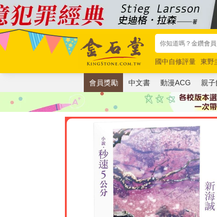
國中自修評量
東野
唯紅花綻放
奧德賽
會員獎勵
中文書
動漫ACG
親子