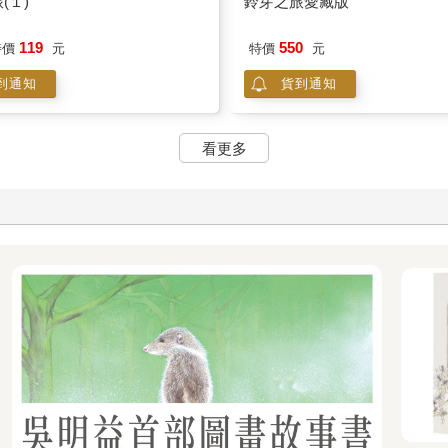
(１)
鈴芽之旅愛藏版
119
550
特價
元
特價
元
到通知
貨到通知
看更多