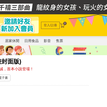
0
登入/註冊
電
居家休閒
日用食品
影音
售票
封面版)
誠，首本小說登場！
 電子書