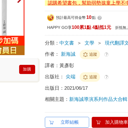
認購希望書包，幫助弱勢孩童上學不
10
預計最高可得金幣
點
?
100累1點 4點抵1元
HAPPY GO享
折抵無
分類：
中文書
＞
文學
＞
現代翻譯
作者：
新海誠
追蹤
?
譯者：
黃彥彰
加購
出版社：
尖端
追蹤
?
出版日：
2021/06/17
相關主題：
新海誠導演系列作品大合輯
立即結帳
加入購物車