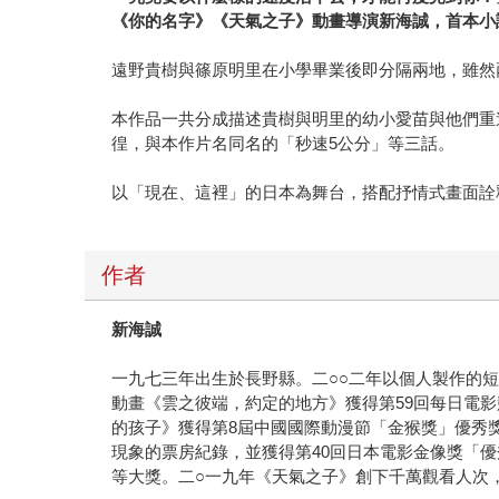
《你的名字》《天氣之子》動畫導演新海誠，首本小
遠野貴樹與篠原明里在小學畢業後即分隔兩地，雖然
本作品一共分成描述貴樹與明里的幼小愛苗與他們重
徨，與本作片名同名的「秒速5公分」等三話。
以「現在、這裡」的日本為舞台，搭配抒情式畫面詮
作者
新海誠
一九七三年出生於長野縣。二○○二年以個人製作的短
動畫《雲之彼端，約定的地方》獲得第59回每日電
的孩子》獲得第8屆中國國際動漫節「金猴獎」優秀
現象的票房紀錄，並獲得第40回日本電影金像獎「優
等大獎。二○一九年《天氣之子》創下千萬觀看人次