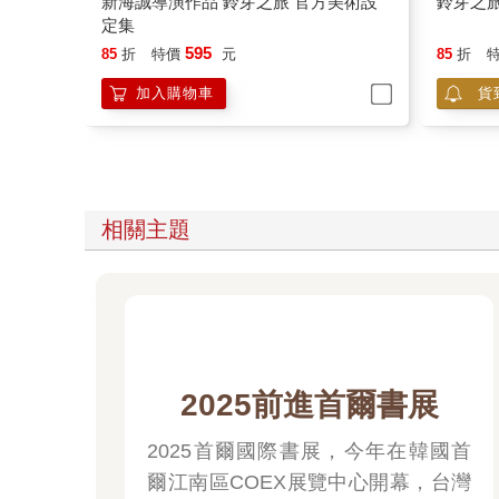
新海誠導演作品 鈴芽之旅 官方美術設
鈴芽之旅
定集
595
85
折
特價
元
85
折
加入購物車
貨
相關主題
2025前進首爾書展
2025首爾國際書展，今年在韓國首
爾江南區COEX展覽中心開幕，台灣