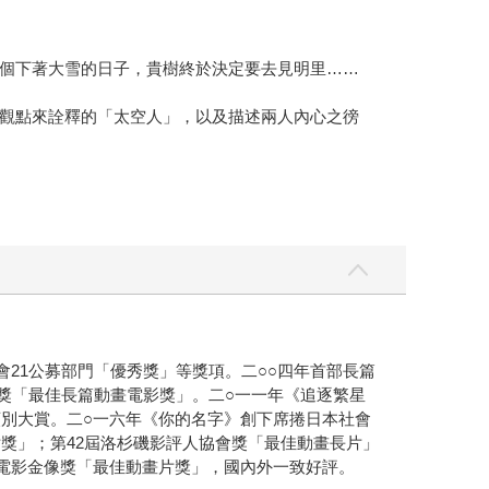
個下著大雪的日子，貴樹終於決定要去見明里……
觀點來詮釋的「太空人」，以及描述兩人內心之徬
21公募部門「優秀獎」等獎項。二○○四年首部長篇
影獎「最佳長篇動畫電影獎」。二○一一年《追逐繁星
類別大賞。二○一六年《你的名字》創下席捲日本社會
獎」；第42屆洛杉磯影評人協會獎「最佳動畫長片」
本電影金像獎「最佳動畫片獎」，國內外一致好評。