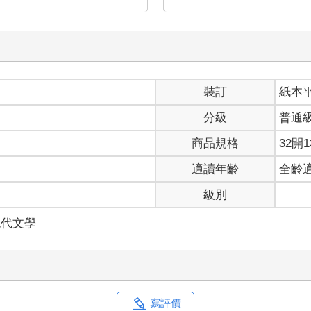
裝訂
紙本
分級
普通
商品規格
32開1
適讀年齡
全齡
級別
現代文學
寫評價