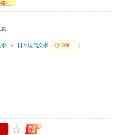
中斷！
上限
文學
＞
日本現代文學
追蹤
?