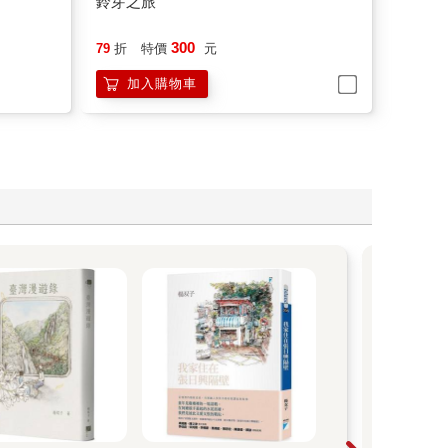
鈴芽之旅
300
79
折
特價
元
加入購物車
夏天
合。