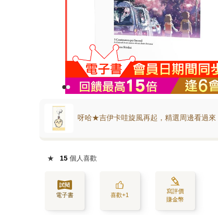
呀哈★吉伊卡哇旋風再起，精選周邊看過來
★
15
個人喜歡
寫評價
電子書
喜歡+1
賺金幣