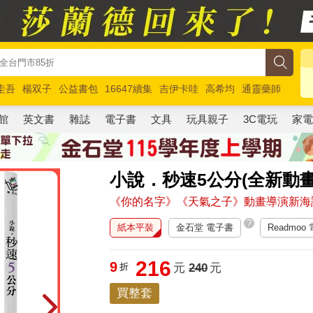
圭吾
楊双子
公益書包
16647續集
吉伊卡哇
高希均
通靈藥師
路邊攤新作
馬斯克
玩具總動員5
超慢跑
館
英文書
雜誌
電子書
文具
玩具親子
3C電玩
家
小說．秒速5公分(全新動畫
《你的名字》《天氣之子》動畫導演新海
?
紙本平裝
金石堂 電子書
Readmoo
216
9
折
元
240
元
買整套