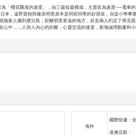
來為「櫻花飄落的速度」，由三篇短篇構成，主題皆為速度──電車
年代的日本，遠野貴樹與篠原明里原本是同班同學的好朋友，自從小學
跟隨家人搬到鹿兒島，距離明里更遠的地方，於是兩人約定了再見面
在心中……人與人內心的距離，心靈交流的速度，新海誠用動畫和小
國際快遞：
海外
港澳店取：