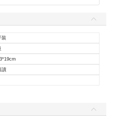
平裝
級
3*19cm
適讀