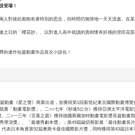
說登場！
兩人對彼此都抱有著特別的思念，但時間仍無情地一天天流逝。在某
逢之日的「櫻花抄」、以對進入高中就讀的貴樹懷有好感的澄田花苗
釋的連作短篇動畫作品首次小說化！
篇動畫《星之聲》商業出道，並獲得第1回新世紀東京國際動畫博覽會
影競賽「動畫電影獎」。二○○七年《秒速5公分》獲得亞洲太平洋電
獎。二○一三年《言葉之庭》獲得德國斯圖加特動畫電影獎長篇動畫
秀導演獎」、「最優秀劇本獎」；第49屆錫切斯影展「最佳動畫長片
，代表日本角逐第92屆奧斯卡最佳國際影片獎，同時獲得第43屆日