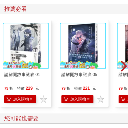
推薦必看
請解開故事謎底 01
請解開故事謎底 05
請解
229
221
79
折
特價
元
79
折
特價
元
79
折
加入購物車
加入購物車
您可能也需要