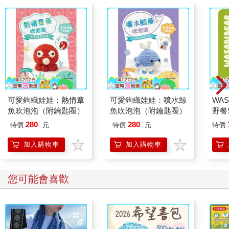
可愛鉤織娃娃：熱情章
可愛鉤織娃娃：噴水鯨
WAS
魚吹泡泡（附鑰匙圈）
魚吹泡泡（附鑰匙圈）
野餐S
芥末
280
280
特價
元
特價
元
特價
加入購物車
加入購物車
您可能會喜歡