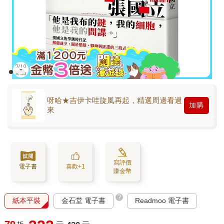
呀哈★吉伊卡哇旋風再起，精選周邊看過
加購
來
寫評價
電子書
喜歡+1
賺金幣
?
紙本平裝
金石堂 電子書
Readmoo 電子書