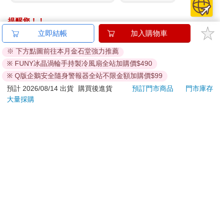
提醒您！！
金石堂及銀行均不會請您操作ATM! 如接獲電話要求您前往
立即結帳
加入購物車
ATM提款機，請不要聽從指示，以免受騙上當！
※ 下方點圖前往本月金石堂強力推薦
退換貨須知：
※ FUNY冰晶渦輪手持製冷風扇全站加購價$490
**提醒您，鑑賞期不等於試用期，退回商品須為全新狀態**
※ Q版企鵝安全隨身警報器全站不限金額加購價$99
依據「消費者保護法」第19條及行政院消費者保護處公告之
預計 2026/08/14 出貨
購買後進貨
預訂門市商品
門市庫存
「通訊交易解除權合理例外情事適用準則」，以下商品購買
大量採購
後，除商品本身有瑕疵外，將不提供7天的猶豫期：
易於腐敗、保存期限較短或解約時即將逾期。（如：生
鮮食品）
依消費者要求所為之客製化給付。（客製化商品）
報紙、期刊或雜誌。（含MOOK、外文雜誌）
經消費者拆封之影音商品或電腦軟體。
非以有形媒介提供之數位內容或一經提供即為完成之線
上服務，經消費者事先同意始提供。（如：電子書、電
子雜誌、下載版軟體、虛擬商品…等）
已拆封之個人衛生用品。（如：內衣褲、刮鬍刀、除毛