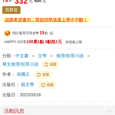
332
79
折
元
420
元
買整套
認購希望書包，幫助弱勢孩童上學不中斷！
15
預計最高可得金幣
點
?
100累1點 4點抵1元
HAPPY GO享
折抵無上限
分類：
中文書
＞
文學
＞
推理/犯罪小說
＞
華文推理/犯罪小說
追蹤
作者：
張國立
追蹤
出版社：
鏡文學
追蹤
出版日：
2022/03/16
活動訊息