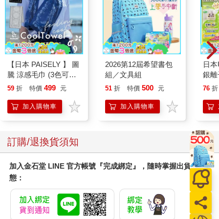
【日本 PAISELY 】 圖
2026第12屆希望書包
日本U
騰 涼感毛巾 (3色可選)
組／文具組
銀離
涼感毛巾 涼感巾 冰涼
乾爽
499
500
59
折
特價
元
51
折
特價
元
76
折
巾 日本涼感毛巾 運動
墊2
毛巾
防滲
加入購物車
加入購物車
尿色
品不
訂購/退換貨須知
加入金石堂 LINE 官方帳號『完成綁定』，隨時掌握出貨動
態：