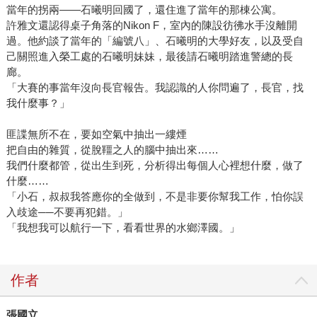
當年的拐兩——石曦明回國了，還住進了當年的那棟公寓。
許雅文還認得桌子角落的Nikon F，室內的陳設彷彿水手沒離開
過。他約談了當年的「編號八」、石曦明的大學好友，以及受自
己關照進入榮工處的石曦明妹妹，最後請石曦明踏進警總的長
廊。
「大賽的事當年沒向長官報告。我認識的人你問遍了，長官，找
我什麼事？」
匪諜無所不在，要如空氣中抽出一縷煙
把自由的雜質，從脫韁之人的腦中抽出來……
我們什麼都管，從出生到死，分析得出每個人心裡想什麼，做了
什麼……
「小石，叔叔我答應你的全做到，不是非要你幫我工作，怕你誤
入歧途──不要再犯錯。」
「我想我可以航行一下，看看世界的水鄉澤國。」
作者
張國立