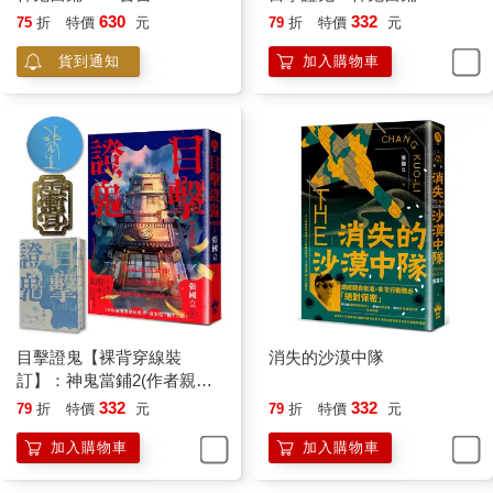
630
332
75
折
特價
元
79
折
特價
元
貨到通知
加入購物車
目擊證鬼【裸背穿線裝
消失的沙漠中隊
訂】：神鬼當鋪2(作者親簽
＋雨漸耳金屬書籤)
332
332
79
折
特價
元
79
折
特價
元
加入購物車
加入購物車