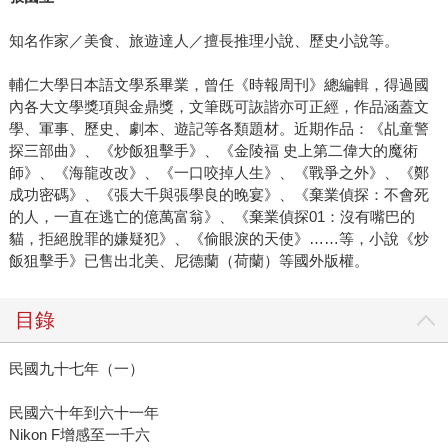
知名作家／美食、旅遊達人／擅長推理小說、歷史小說等。
輔仁大學日本語文學系畢業，曾任《時報周刊》總編輯，得過國
內各大文學獎項與金鼎獎，文筆既可詼諧亦可正經，作品涵蓋文
學、軍事、歷史、劇本、遊記等各類題材。近期作品：《乩童警
探三部曲》、《炒飯狙擊手》、《金陵福 史上第二偉大的魔術
師》、《海龍改改》、《一口咬掉人生》、《戰爭之外》、《鄭
成功密碼》、《張大千與張學良的晚宴》、《棄業偵探：不會死
的人，一直在逃亡的億萬富翁》、《棄業偵探01：沒有嘴巴的
貓，拒絕脫罪的嫌疑犯》、《偷眼淚的天使》……等，小說《炒
飯狙擊手》已售出北美、尼德蘭（荷蘭）等國外版權。
目錄
民國九十七年（一）
民國六十年到六十一年
Nikon F增感至一千六