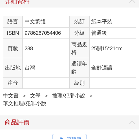
詳細資料
語言
中文繁體
裝訂
紙本平裝
ISBN
9786267054406
分級
普通級
商品規
頁數
288
25開15*21cm
格
適讀年
出版地
台灣
全齡適讀
齡
注音
級別
中文書
＞
文學
＞
推理/犯罪小說
＞
華文推理/犯罪小說
商品評價