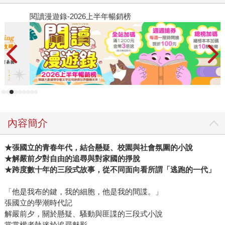
閱讀漫遊錄-2026上半年暢銷榜
飢
內容簡介
★張國立的青春年代，結合懸疑、校園與社會氛圍的小說
★解嚴前夕對自由的追尋與對家國的掙脫
★跨度數十年的三段式故事，從不同面向看所謂「逃跑的一代」
「他是我布的鍵，我的細胞，他是我的間諜。」
張國立的學潮時代記
解嚴前夕，關於懸疑、騷動與匪諜的三段式小說
當掌權者執迷於追尋魅影