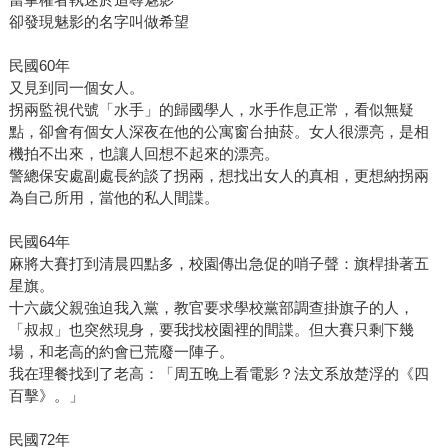
卻發現魅影的名字叫做希望
民國60年
又見到同一個女人。
拐兩監視代號「水手」的歸國學人，水手作息正常，看似無疑
點，卻會有個女人深夜在他的公寓窗台抽菸。女人很漂亮，是相
機拍不出來，也讓人回想不起來的漂亮。
警總保安處副處長約談了拐兩，想找出女人的真相，更想納拐兩
為自己所用，當他的私人間諜。
民國64年
麻將大賽打到清晨四點多，校園傳出急促的哨子聲：旗桿掛著五
星旗。
十六歲父親強迫我入黨，教官要求學校黨部調查掛旗子的人，
「叔叔」也突然現身，要我找校園裡的間諜。但大賽只剩下幾
場，和老高的約會已荒廢一陣子。
我在理餐找到了老高：「周五晚上看電影？法文系放楚浮的《四
百擊》。」
民國72年