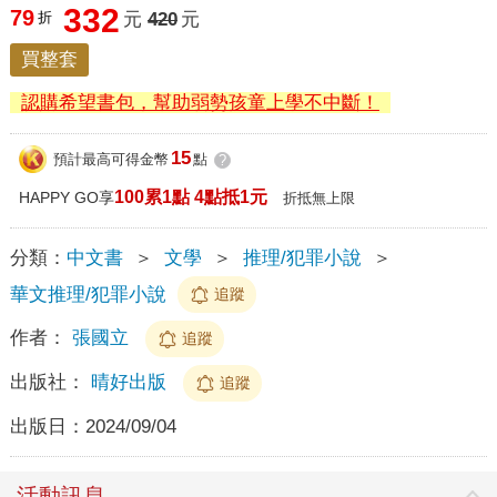
332
79
折
元
420
元
買整套
認購希望書包，幫助弱勢孩童上學不中斷！
15
預計最高可得金幣
點
?
100累1點 4點抵1元
HAPPY GO享
折抵無上限
分類：
中文書
＞
文學
＞
推理/犯罪小說
＞
華文推理/犯罪小說
追蹤
作者：
張國立
追蹤
出版社：
晴好出版
追蹤
出版日：
2024/09/04
活動訊息