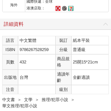
國際快遞：全球
穿過公園，穿過自由大道，他按下密碼進入一間小旅館，直上四
海外
樓進屋終於放下將軍。
港澳店取：
「浴室有急救包，對，我裝牙刷那個包，所有毛巾都拿來。」這
時小艾猛然想到，
詳細資料
「四十六。」
畢小姐受驚地看向小艾手中彈簧刀。
「四十六代表台東志航基地四十六中隊。輪到妳說，為什麼四十
語言
中文繁體
裝訂
紙本平裝
六？」
「為什麼四十六？」畢小姐慌張回答。
ISBN
9786267528259
分級
普通級
彈簧刀將毛巾裁成兩半，再裁成兩半。
「將軍飛行生涯的第一個中隊，台東基地七三七聯隊四十六中
商品規
頁數
432
25開15*21cm
隊，飛F －5E。
格
隊徽中間是什麼飛機？」
「四十六中隊前身是假想敵中隊，隊徽中央是老共的紅星，紅星
適讀年
出版地
台灣
全齡適讀
中間是老共的殲七戰機。」
齡
「你是誰？」她鎮定了。
注音
級別
小艾快天亮開著伍警官的休旅車離開山區，大清早路上沒車，他
依指示走台九線往，經過蘇花公路時塞了一下，進宜蘭市區已暢
中文書
＞
文學
＞
推理/犯罪小說
＞
通無阻。不急，車停路邊，夜市早已收攤，菜商與肉販接班開始
華文推理/犯罪小說
他們早起的工作，角落早餐店已冒出熱氣，他坐進雨棚下，什麼