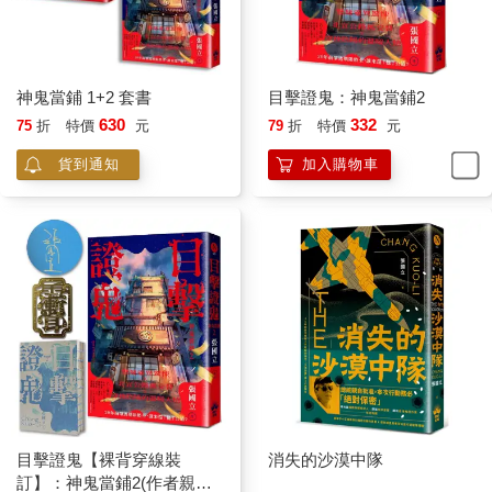
二十三日白天很忙，他按朋友留的聯繫電話弄到槍，打扮成觀光
客戴漁夫帽和墨鏡搭電車上山。逛了聖喬治城堡，雨天，站在城
牆，半個山區盡在眼前。比對手機上地圖，記住下山的幾條小巷
子位置。到廣場旁的咖啡館、餐廳周邊打了幾個轉，快步縮進他
神鬼當鋪 1+2 套書
目擊證鬼：神鬼當鋪2
認為監視將軍會客餐廳最好位置的教堂。
630
332
75
折
特價
元
79
折
特價
元
攀上聖米蓋爾教堂屋頂，仔細打量左邊兩層樓公寓二樓那扇未亮
燈的窗戶，若打算對將軍背心射擊，他可能會選擇那裡。
貨到通知
加入購物車
教堂面東南，前面是個廣場，可遠眺不久將流入大西洋的太加斯
河，東邊彎進曲折小巷子，看得出是間家庭式餐廳，不大，天黑
得早，此刻燈火通明，他慢慢移動視線至其他房子，密密麻麻，
不過都是兩三層樓老房子，無明顯標的物。
轉換位置，看到更好地點，牆面灰泥掉了好幾塊的褪色公寓三樓
那扇窗戶，將近五點，天空剩下灰暗濃雲，許多房子已開燈，冷
風從西北面襲來，那是唯一仍打開的窗戶。估計住戶不怕冷，估
計住戶忘記關窗而且人不在房內，但等到七點以後不開燈不關
窗，又居高臨下對著餐廳玻璃窗，當然是第一威脅。他舉單管瞄
準鏡再看一次，沒錯，如果他是狙擊手，絕對選那個窗口。
小艾並未忽略其他位置，但他得照威脅程度列出排行榜，三樓不
目擊證鬼【裸背穿線裝
消失的沙漠中隊
開燈的窗戶排行第一。攀上屋頂，爬到窗戶上面順水管往下，屋
訂】：神鬼當鋪2(作者親簽