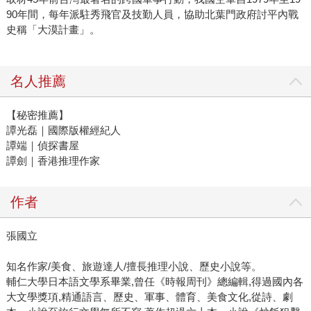
90年間，每年派駐秀飛官及技勤人員，協助北葉門政府討平內戰
史稱「大漠計畫」。
名人推薦
【秘密推薦】
譚光磊｜國際版權經紀人
譚端｜偵探書屋
譚劍｜香港推理作家
作者
張國立
知名作家/美食、旅遊達人/擅長推理小說、歷史小說等。
輔仁大學日本語文學系畢業,曾任《時報周刊》總編輯,得過國內各
大文學獎項,精通語言、歷史、軍事、體育、美食文化,從詩、劇