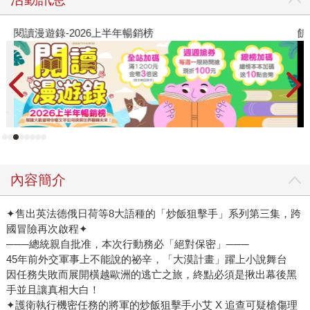
閱讀漫遊錄-2026上半年暢銷榜
飢
內容簡介
✦售出英法德俄日荷等8大語種的「炒飯狙擊手」系列第三集，跨
國冒險再次啟程✦
───總統親自批准，本次行動務必「絕對保密」───
45年前外交軍事上不能說的祕辛，「大漠計畫」躍上小說舞台
因任務失敗而展開橫越歐洲的逃亡之旅，終點必須是揪出幕後黑
手並且讓真相大白！
✦護衛執行機密任務的將軍的炒飯狙擊手小艾 X 追查可疑槍傷理