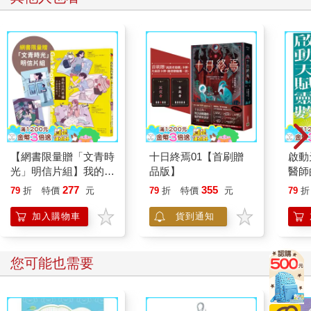
的娃娃擠擠眼，「小艾和娃娃吵架，離家出走，我來勸架，看娃
娃缺人手，我這種面惡心善的人能不幫忙嗎？偉大的副局長，行
善毋須人知，難道要我打電話到市警局請局長發我優良市民獎狀
─不用拍馬屁，炒幾個菜沒什麼了不起， 倒是，想到，你可以幫
我忙，看過布丁的容器吧，金屬或者玻璃做的圓圓的，要三打。
我請娃娃慎重記載於本慈善事業芳名冊內，台北市警局魯副局長
捐贈善心布丁杯三打。」
老伍把出來透氣的兒子趕回廚房，「東挑西撿！兒子，你不做布
丁，煮紅豆湯去。怎麼寄？蛋頭副局長，果然脫離基層民眾生活
久了，起碼的做人處事方法也忘光？救難中心小楊是你老部下，
【網書限量贈「文青時
十日終焉01【首刷贈
啟動
叫他把布丁杯交屬下的松山機場空勤隊，一個小時後直升機不就
光」明信片組】我的出
品版】
醫師
飛到花蓮了嗎，再叫花蓮縣警局那位你的局長同學用警車順便往
門準備Get Ready With
277
355
79
折
特價
元
79
折
特價
元
79
折
山上一送，最快明天上午十點前能到。好了，就這樣，我學校小
Me：6個愛書女子的幸
朋友等吃明天午餐的甜點，我會叫他們聯合簽名寄你一張感謝
福晨間儀式
加入購物車
貨到通知
卡，掛你辦公室大門，多氣派，溫情滿天下哪。」
因而娃娃後來傳訊息給小艾，用的是忘記誰的名言：營養午餐第
一天接近失敗，你要是在，會說過程緊湊，內容空洞，不過別擔
您可能也需要
心，伍長官父子能挺得過去。
7 將軍、老伍、小艾