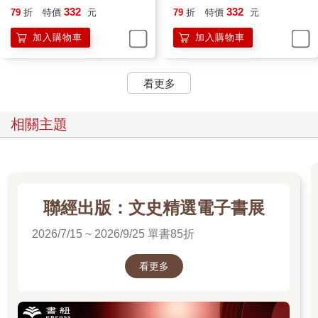
內一股潮味，沒人。他嗅嗅，也沒冰冷槍油味。
＋雨漸耳金屬書籤)
332
332
79
折
特價
元
79
折
特價
元
千算萬算，對手選擇排名第三的位置，東邊臺階上的旅館，從那
裡射擊將軍的角度很小，失手機率高。夜晚、廣場僅有四盞光線
加入購物車
加入購物車
微弱的路燈，風很大，小艾眼睜睜看著雨絲的變化，聽見餐廳玻
璃破裂時發出細微尖叫，射擊角度雖小，槍手照樣一槍命中。
當時小艾穿灰色雨衣窩在餐廳旁公寓樓頂，芬蘭製薩柯TRG22式
看更多
狙擊槍，七點六二北約用標準子彈、折疊槍托、手槍式握柄、重
約五公斤，用起來輕便，有效射程八百公尺，使用於狹窄擁擠的
相關主題
山城足夠了，不過沒機會試射，偏偏還下雨，如果真出現敵人，
以嚇走對方為優先考量。
將軍倒向桌面時，小艾見到藏在槍口消音器裡的香菸般火光一
閃，他錯了，對方的射擊信心超過想像的強大。沒有其他選擇，
先嚇退敵人免得他再開第二槍。小艾對旅館屋頂幹了一槍，炸出
聯經出版：文史精選電子書展
一圈泥灰。
畢小姐趴上將軍背心時，小艾瞄準鏡內見到旅館屋頂黑影閃動，
2026/7/15 ~ 2026/9/25 單書85折
攻擊者撤退了。小艾再幹一槍，馬上收起槍要追，腦中響起將軍
的話，哪個目標該優先考量？他奉命看住將軍的背，不是追殺刺
看更多
客。第一優先目標是中槍的將軍。他跳下樓，朝餐廳飛奔而去。
他在雨聲、電車聲中，聽見刺耳機車引擎聲。
該死，他疏忽了，對方選擇旅館也為了逃生路線。
◇