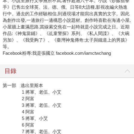
本、小說至旅行文學無所不寫,著作超過六十本。小說《炒飯狙擊
手》已售出全球英、法、德、俄、日等8大語種,影視改編火熱進
行中。過去的工作經驗相信,到過現場才能寫出真實的文字。因此
為創作出發,一邊旅行一邊構思小說題材。創作時喜歡在海邊小屋,
小屋牆上畫滿思路,當線索交焦在一起時就是小說完成之日。近期
作品:《神鬼當鋪》、《乩童警探》系列、《私人間諜》、《大碗
另加》、《我受夠了》、《臺灣神鬼傳奇:太子與鐵道上的男孩》
等。
Facebook粉專:我是張國立 facebook.com/iamctwchang
目錄
第一部 逃出里斯本
1 將軍、老伍、小艾
2 阿富
3 將軍、老伍、小艾
4 阿富
5 將軍、小艾
6 阿富
7 將軍、老伍、小艾