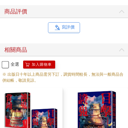
也不用說，一碗滷肉飯和兩色魚丸湯已滑至面前。記得在義大利
曾嘗試滷肉飯，洋人拿五花肉做培根，他用五花肉加醬油熬出滷
商品評價
肉，味道不對，歐洲的豬肉和台灣的到底有什麼不同？
上高速公路前收到娃娃傳來照片，伍家父子六點即開工，娃娃寫
著：
寫評價
這是我們早餐，不敢想像今天學生吃到什麼樣的午餐。
慘不忍睹的蛋，無形無體。煎蛋有個好處，不易失敗，反正萬一
煎不成單面鮮嫩太陽蛋，灑不成鹽和胡椒粉，可以改成兩面皆煎
相關商品
的台式荷包蛋，就得滴點醬油。再不行，改成炒蛋，口感差很
多，澆番茄醬。還是不行，蛋丁拌肉鬆，夾進吐司。總歸是蛋，
可以打混糊口。
全選
加入購物車
主食為老伍兒子伍元燉煮的稀飯，時間太久，略乾。另外按照小
※ 出版日十年以上商品需另下訂，調貨時間較長，無法與一般商品合
艾食譜以薑絲炒出青江菜。
併結帳，敬請見諒。
一路順風。娃娃留言。
將軍和擔任他祕書的女孩搭上午飛機兜圈子經杜拜到阿姆斯特丹
轉機飛里斯本，小艾坐兩個小時後班機，直飛巴黎轉機飛里斯
本。二十三日上午分別住進不同旅館，將軍住洲際飯店，小艾則
上網找了間Hostel，離洲際不遠，閣樓雖小卻獨立一間。沒有櫃
檯服務人員，網路check in，按號碼開鎖，天冷，住客不多，唯一
礙眼的是門楣上監視器，小艾伸手頂頂鏡頭，拍得到他的帽子和
眼睛，拍不到整張臉孔。