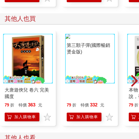
老伍用力瞪了娃娃好一會兒才面對白板，「番茄炒蛋，太乾，我
他媽明天加一鍋水煮成番茄蛋花湯。」
他換紅筆，「炒，得，太，老。綜合以上線索，問題出在不易
其他人也買
嚼、味道不夠，小朋友吃不慣。
老伍呀，謹記，番茄炒蛋要學習小艾烹飪祕技，起鍋前加水燜一
燜。」
他寫：軟、味、溼。
「首日得出結論，我的兒子助手忘記炒菜前幫我煮好一壺開水，
粗心。我的前任主廚小艾未傳承給我小朋友愛吃哪種食物，私心
重，小氣。我的上級指導娃娃老師不提醒我小朋友不愛吃紅蘿
蔔，還買了一大籃，設計我，狠心。」
兩人聽得目瞪口呆，倒是老伍笑得開心。
「開玩笑啦，大廚哪少得了兩位幫忙，你們的努力成就善心伍大
大唐遊俠兒 卷六 完美
第三顆子彈(國際暢銷
本物
廚師日後的名聲。
國度
燙金版)
說，
來，我沖咖啡，兒子，你試做布丁，我們喝下午茶，布丁可以當
未來
明天小朋友的甜點。缺什麼？」
363
332
79
折
特價
元
79
折
特價
元
79
折
「做布丁的小杯子不夠。」兒子提不起做布丁的士氣。
加入購物車
加入購物車
「沒關係，我叫他們送來。」
「伍長官，這裡深山，送來要好幾天。」
老伍沒理會，走出廚房撥手機，「副局長在嗎？喂，蛋頭副座，
其他人也看
我在花蓮山裡幫娃娃做小學生的營養午餐─少廢話，」他朝屋內