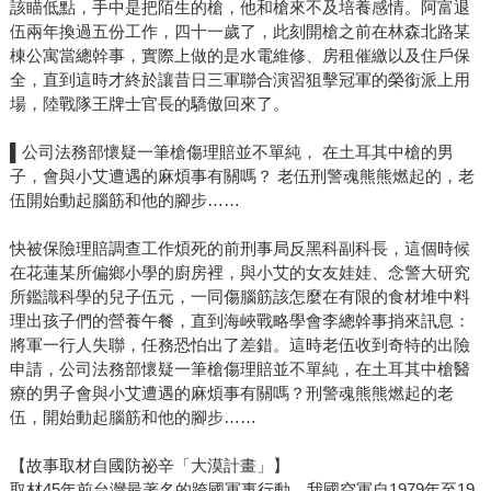
該瞄低點，手中是把陌生的槍，他和槍來不及培養感情。阿富退
伍兩年換過五份工作，四十一歲了，此刻開槍之前在林森北路某
棟公寓當總幹事，實際上做的是水電維修、房租催繳以及住戶保
全，直到這時才終於讓昔日三軍聯合演習狙擊冠軍的榮銜派上用
場，陸戰隊王牌士官長的驕傲回來了。
▌公司法務部懷疑一筆槍傷理賠並不單純， 在土耳其中槍的男
子，會與小艾遭遇的麻煩事有關嗎？ 老伍刑警魂熊熊燃起的，老
伍開始動起腦筋和他的腳步……
快被保險理賠調查工作煩死的前刑事局反黑科副科長，這個時候
在花蓮某所偏鄉小學的廚房裡，與小艾的女友娃娃、念警大研究
所鑑識科學的兒子伍元，一同傷腦筋該怎麼在有限的食材堆中料
理出孩子們的營養午餐，直到海峽戰略學會李總幹事捎來訊息：
將軍一行人失聯，任務恐怕出了差錯。這時老伍收到奇特的出險
申請，公司法務部懷疑一筆槍傷理賠並不單純，在土耳其中槍醫
療的男子會與小艾遭遇的麻煩事有關嗎？刑警魂熊熊燃起的老
伍，開始動起腦筋和他的腳步……
【故事取材自國防祕辛「大漠計畫」】
取材45年前台灣最著名的跨國軍事行動，我國空軍自1979年至19