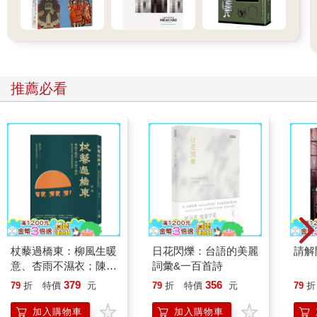
老伍在白板上像寫刑案線索、證據，
「青菜，難嚼。」
他接著寫，
「紅蘿蔔不好嚼，明天丟進湯裡煮，煮出它的甜味。」
「能夠不要丟嗎？」娃娃表達修辭學的意見。
推薦必看
「改。」老伍擦掉丟，「明天藏進湯裡煮。怎麼樣，用藏這個動
詞好多了吧，帶有多重意義，不讓小朋友看到，卻吃到其中的營
養。」
「爺爺燉牛肉加紅蘿蔔，我一定吃，燉雞湯，紅蘿蔔不對啦，不
能亂配。」兒子對如何運用動詞沒興趣，存心找老爸麻煩。
「個性果然像你媽，連小時候吃什麼都記仇。」
他邊唸邊在白板擦掉前一條線索，添上新的：
「明天改成紅蘿蔔燉牛肉，洋蔥炒牛肉絲，靠，牛肉價錢貴，這
樣吃下去，我的退休金不夠他們吃。」
老伍看一下桶子內的菜餘，「番茄炒蛋呢？剩下這麼多，番茄紅
色，炒得不夠嫩，不合他們胃口？」
杖藜過橋東：柳風生暖
日花閃爍：台語的美麗
請解
娃娃覺得她該提供線索，否則伍前警官快掉進自己設下的死胡
意、杏雨不濕衣；陳亮
詞彙&一百首詩
同。
恭談以心轉境的適齡漫
379
356
79
折
特價
元
79
折
特價
元
79
折
「伍長官，小朋友愛把菜澆在飯上，方便吃，你今天的番茄炒蛋
想
炒得太乾太老，配飯不容易下口。」
加入購物車
加入購物車