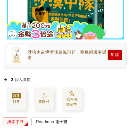
呀哈★吉伊卡哇旋風再起，精選周邊看過
加購
來
★
2
個人喜歡
寫評價
好書
喜歡+1
賺金幣
紙本平裝
Readmoo 電子書