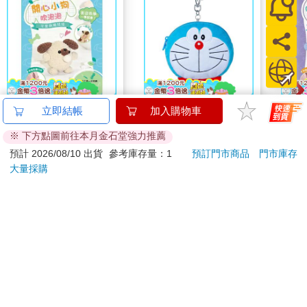
小艾未收到訊息，他砸爛三支手機扔進路旁大水溝，避免留下不
明敵人的追蹤線索。
將軍持續發燒，畢小姐要送他去醫院，將軍不肯。
閣樓雖小，勉強擠下三個人，何況小艾不在屋內，他冒雨守公園
外。不怕敵人，怕不知道敵人是誰。
一輛飛雅特轉進巷子，停下，下來一名戴呢帽穿風衣提手提箱男
可愛鉤織娃娃：開心小
哆啦A夢大臉娃娃
可愛
立即結帳
加入購物車
子。手提箱比一般裝公文的略大，比裝衣服登機用的略小。
狗吹泡泡（附鑰匙圈）
Supercard拉繩造型悠
魚吹
男人用鑰匙開門進樓，只一支鑰匙。一般人有兩至三支，開大
※ 下方點圖前往本月金石堂強力推薦
遊卡【受託代銷】
280
499
門、開房門，有的還加上開辦公室門的，謹慎點人家裝兩種鎖，
特價
元
特價
元
特價
預計 2026/08/10 出貨
參考庫存量：1
預訂門市商品
門市庫存
因此不常見拿出一支無環無吊飾的鑰匙。小艾跟進去，毫不考慮
大量採購
加入購物車
加入購物車
直接上三樓，頂樓門敞開，冷風捲進樓梯間，他低頭閃身滾至積
了一灘灘水的露臺。
對方使用訂製狙擊槍，全塑鋼，三段式接裝，看起來像鋼管的收
您可能會喜歡
縮式槍柄、毫無裝飾的槍管、簡易槍機。槍管細長，槍口裝消音
器，瞄準鏡用德製Hensoldt，夠專業，卻絕非戰場用途，男人是
職業殺手。他對著手機講一長串與德語相近的語言，母語，否則
不會這麼流利。他架槍於女兒牆，調整瞄準鏡。小艾沒其他選
擇，只能假設對方瞄的是對面閣樓內的將軍或畢小姐，且隨時可
能開槍。不久前這傢伙對餐廳內的將軍動手，下手快又狠。