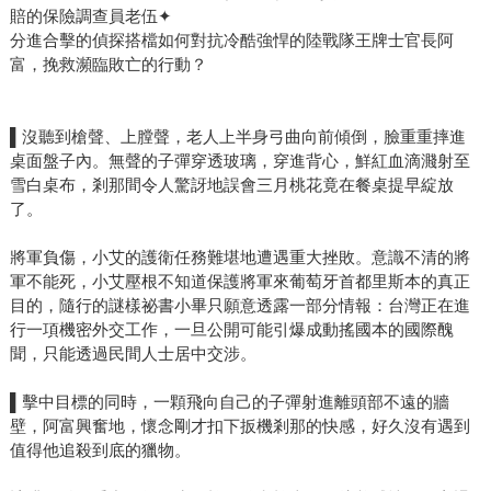
賠的保險調查員老伍✦
分進合擊的偵探搭檔如何對抗冷酷強悍的陸戰隊王牌士官長阿
富，挽救瀕臨敗亡的行動？
▌沒聽到槍聲、上膛聲，老人上半身弓曲向前傾倒，臉重重摔進
桌面盤子內。無聲的子彈穿透玻璃，穿進背心，鮮紅血滴濺射至
雪白桌布，剎那間令人驚訝地誤會三月桃花竟在餐桌提早綻放
了。
將軍負傷，小艾的護衛任務難堪地遭遇重大挫敗。意識不清的將
軍不能死，小艾壓根不知道保護將軍來葡萄牙首都里斯本的真正
目的，隨行的謎樣祕書小畢只願意透露一部分情報：台灣正在進
行一項機密外交工作，一旦公開可能引爆成動搖國本的國際醜
聞，只能透過民間人士居中交涉。
▌擊中目標的同時，一顆飛向自己的子彈射進離頭部不遠的牆
壁，阿富興奮地，懷念剛才扣下扳機剎那的快感，好久沒有遇到
值得他追殺到底的獵物。