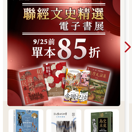
延誤半小時，這天的營養午餐幾經波折後抬入教室，三菜一湯，
苦瓜雞湯、紅蘿蔔炒雞丁、肉絲炒青椒、番茄炒蛋。
高年級的布魯苦著臉找娃娃：
「老師，我不喜歡吃青椒，不喜歡吃紅蘿蔔。」
二年級的吳娜捧飯碗來：
「我要吃艾哥哥用火腿的炒飯。」
以前台北來的志工吳阿姨個性直爽，曾問過娃娃：
「山上的小孩怎麼回事，有雞有肉，還挑嘴。」
老伍父子下午進行反省，他的說法比吳阿姨可愛多了
「忘記小孩不愛青椒、紅蘿蔔，我兒子小時候打死不吃這兩樣東
西。接受錯誤，明日起立刻修正。」
兒子無奈地反對：
「爸，我不愛吃苦瓜和青菜，不是青椒、紅蘿蔔。」
「為什麼？」
「從小我不吃青菜你就開罵，現在才問原因？」
「至少我問了，知錯能改，你爸善莫大焉。」
「青菜得咬半天，我急著吃完飯去玩。」
老伍一掌打在自己額頭，
「靠，原來如此，小孩子貪玩，你怎麼不早說。」
「以前你聽過嗎？」