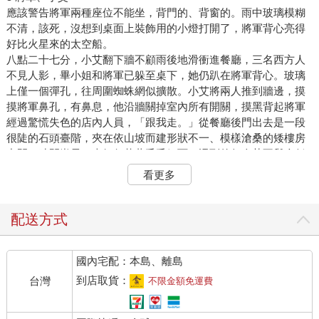
應該警告將軍兩種座位不能坐，背門的、背窗的。雨中玻璃模糊
不清，該死，沒想到桌面上裝飾用的小燈打開了，將軍背心亮得
好比火星來的太空船。
八點二十七分，小艾翻下牆不顧雨後地滑衝進餐廳，三名西方人
不見人影，畢小姐和將軍已躲至桌下，她仍趴在將軍背心。玻璃
上僅一個彈孔，往周圍蜘蛛網似擴散。小艾將兩人推到牆邊，摸
摸將軍鼻孔，有鼻息，他沿牆關掉室內所有開關，摸黑背起將軍
經過驚慌失色的店內人員，「跟我走。」從餐廳後門出去是一段
很陡的石頭臺階，夾在依山坡而建形狀不一、模樣滄桑的矮樓房
中間，時間尚早，幸好仍落著毛毛細雨，遇到的行人莫不舉傘低
頭看石階，沒人注意他們。
看更多
車子停在裝飾藝術博物館前停車場，安置將軍於後座，順手摸來
的餐巾塞進將軍中彈背心，「用力按。」畢小姐也已進了後座，
二話不說伸手按住沾滿血的餐巾。這個女人不怕血。
配送方式
小艾小心開出窄巷，讓過號電車，往下開到海濱大道右轉，沒看
到跟蹤的車子，可是他心裡情楚，在擁擠窄小的阿爾法瑪區很難
國內宅配：本島、離島
逃開敵人眼睛。
天雨塞車，一路車速不超過五十公里，直到轉進洲際飯店停車
到店取貨：
台灣
不限金額免運費
場。
再背起將軍，「跟緊我。」