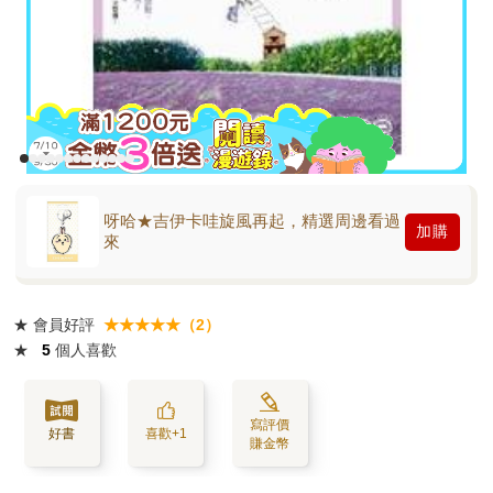
呀哈★吉伊卡哇旋風再起，精選周邊看過
加購
來
★
會員好評
★★★★★（2）
★
5
個人喜歡
寫評價
好書
喜歡+1
賺金幣