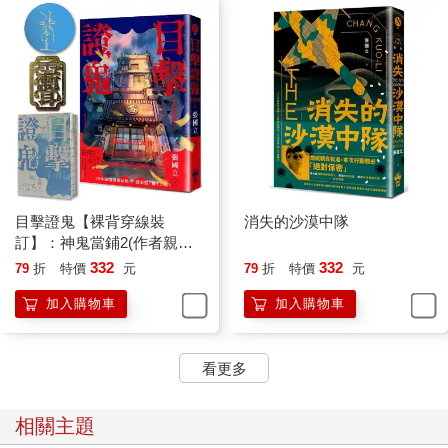
我剛通過外語領隊的考試，在上課期間得到一個啟示，領隊必須
有晴天的個性，遇事絕對用樂觀的態度去解決，若是個性有點陰
天，團員──尤其是行李員──就得發揮「太好了」的本領，才能
逢凶化吉，普天同慶。
舉例來說，某天在洞爺湖畔誤了巴士，接下來趕不上火車，就不
能即時抵達室蘭，也許著名的地球岬因而刮起狂風暴雨，當地所
有旅館拒絕營業，然後觀光客便飢寒交迫流落於天涯海角。下班
巴士要兩個小時之後，恰好往相反方向的巴士來了，這時張行李
目擊證鬼【裸背穿線裝
消失的沙漠中隊
員覺得有巴士就該上，拉著領隊登上車後，因計畫生變而迷失的
訂】：神鬼當鋪2(作者親簽
趙領隊仔細研究巴士路線圖，她陰沉著臉說，中間有一點叫作
＋雨漸耳金屬書籤)
332
332
79
折
特價
元
79
折
特價
元
「伊達紋別?」，看起來像是火車站，何不在那站下車換火車？
加入購物車
加入購物車
張行李員連巴士圖也不用看，直覺反應地回答，太好了。
這樣你們了吧。
看更多
再如住進稚內宗谷岬的小民宿，但聽得整夜海風颼颼叫，吹得窗
戶吭吭響，這時張行李員忽然被趙領隊推醒說，外面好像有人。
相關主題
深更半夜不管小偷或惡鬼發神經病才會想在零下十一度的溫度裡