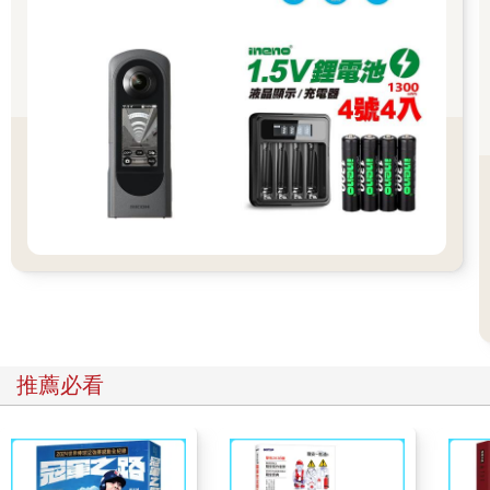
有吃消夜的習慣，「?弁」莫非偷偷快遞回台北了？到第二天中午
在另一趟火車旅程中，趙領隊忽然再掏出原該消失的過夜便當
問：要不要吃便當？北寄貝的和鮭魚親子飯的，你要哪個？
老天，一路上幾乎都吃隔夜便當，有必要這樣「存」鐵道便當
嗎？
對，你們都是聰明人，無論什麼時候出現幾天前幾個月前幾年前
的便當，我們都乖巧懂事又可愛地說，太好了。
如此配合領隊的行李員也有挨罵的時候，例如趙領隊經常如老鷹
看蟑螂、太陽看手電筒、西北風看扇子、雷公看豆腐般兩眼炯炯
有神地盯著張行李員無知無辜甚至有點無奈的無可不可臉孔說：
「什麼都太好了，你能不能有點個性有點主見？帶你出來不如帶
切菜板。」
推薦必看
這時又該怎麼處理？對，我們行李員都毫不遲疑地說：
「太好了。」【教人怎能不愛她──函館╱趙薇】
從大沼公園搭著慢車悠哉晃蕩到函館，心裡還貪心想著如果是暑