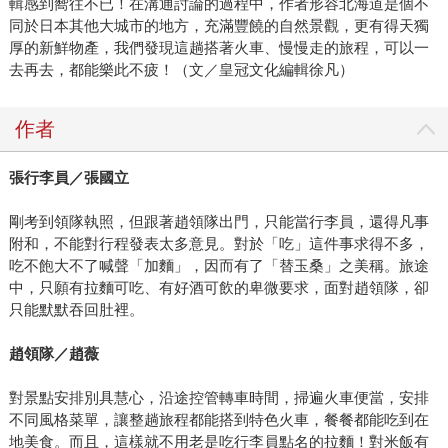
輯感到嚮往不已！在溝通討論的過程中，作者形容北海道是個不
同於日本其他大城市的地方，充滿豐饒的自然景觀，更有得天獨
厚的新鮮物產，我們發現這趟搭著火車、慢慢走的旅程，可以一
去再去，都能樂此不疲！（文／皇冠文化編輯徐凡）
作者
張行李員／張國立
剛考到領隊執照，但跟著趙領隊出門，只能當行李員，還得凡事
附和，不能對行程發表太多意見。對於「吃」這件事求得不多，
吃不飽大不了喊聲「加麵」，因而有了「替玉桑」之美稱。旅途
中，只願有拉麵可吃、有好酒可飲的卑微要求，面對趙領隊，卻
只能默默吞回肚裡。
趙領隊／趙薇
對景點安排別具慧心，沿途控管轉車時間，掃遍火車便當，安排
不同風格菜單，讓整趟旅程都能搭到特色火車，餐餐都能吃到在
地美食。而且，這樣就不用老是吃行李員點名的拉麵！對米飯有