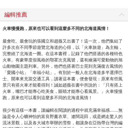
編輯推薦
火車慢慢跑，原來也可以看到這麼多不同的北海道風情！
最會吃、最會玩的張國立和趙薇又出書了！這一次，他們集結了
許多次在不同季節遊覽北海道的心得，以「火車旅遊」為主軸，
完整繞了北海道一圈。在這本書裡，記錄了他們搭過的各種特色
火車。有豪華度假風格的鄂霍次克風號，還有繪滿可愛動物的旭
山動物園主題列車。另外，他們也搭著巴士晃到充滿復古風情的
「愛國小站」「幸福小站」。有別於一般人在北海道多半選擇巴
士、開車來充當交通工具，讀著這本書，便會發現：原來有些風
景只有搭火車才能看得到！誠如趙薇在書中所說的：「只有搭上
火車，嘴巴才能專心吃美食，眼睛才能專心看風景。」火車慢慢
跑，原來也可以看到這麼多不同的北海道風情！
很少有這樣一本書，讓編輯在閱讀的過程中就充滿幸福感……無
論是令人心曠神怡的富良野薰衣草、遼闊花田，或是網走驚人的
流冰景觀，以及各大城市舉辦的雪祭，都讓身在亞熱帶台灣的編