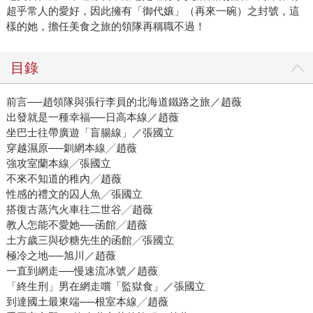
超乎常人的愛好，因此擁有「御代孃」（再來一碗）之封號，這
樣的她，擔任美食之旅的領隊再稱職不過！
目錄
前言──趙領隊與張行李員的北海道鐵路之旅／趙薇
出發就是一種幸福──日高本線／趙薇
坐巴士往帶廣遊「盲腸線」／張國立
穿越濕原──釧網本線╱趙薇
強攻室蘭本線╱張國立
不來不知道的稚內╱趙薇
性感的禮文的囚人魚╱張國立
搭復古蒸汽火車往二世谷╱趙薇
教人怎能不愛她──函館╱趙薇
土方歲三與砂糖先生的函館╱張國立
極冷之地──旭川／趙薇
一直到網走──慢速流冰號／趙薇
「終生刑」男在網走嚐「監獄食」／張國立
到達國土最東端──根室本線╱趙薇