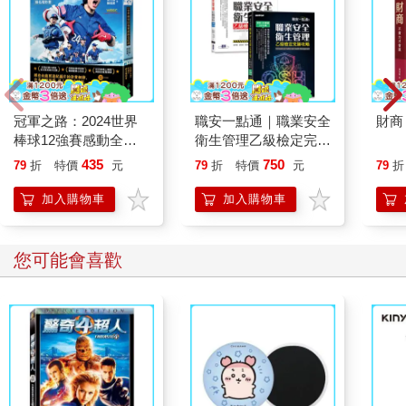
假期間就可以搭行走於函館到大沼公園之間的大沼號蒸汽列車。
函館本線是北海道最長的一條鐵道，從旭川到函館全長四百五十
八‧四公里，從道央到道南共九十八個站，被形容是一條向山向海
而行的美麗風景線。之前經過的二世谷和大沼公園是我認為沿線
最美的車窗風光，而終點站函館，更是北海道最浪漫的城市。
冠軍之路：2024世界
職安一點通｜職業安全
財商
棒球12強賽感動全紀
衛生管理乙級檢定完勝
◎二十間?和八幡?散步
錄【聯名電影書】
攻略｜2026版(套書)
435
750
79
折
特價
元
79
折
特價
元
79
折
似乎是緣分，與莫名喜歡一個人一樣，對於函館，有一種暗戀幾
加入購物車
加入購物車
近著迷的程度。
第三次到函館了，主要為的是前兩次都沒有看到的函館夜景。很
您可能也需要
奇怪，不論是初秋還是冬季抑或是這次的初夏，抵達函館時總是
陰天。雲層很厚，似乎警告我隨時有下雨的可能。果然，才從函
館車站出來搭上電車時雨就落下來了。這次在函館三天兩夜住在
百樂果汁筆0.5 PURE聯名 4色組
小山坡上的元町旅館，辦理入住時旅館經理指著函館山的山頂(從
(限量)
旅館就能看見)跟我說：沒問題，山上的雲層不多，晚上應該還是
144
8
折
特價
元
有機會看到夜景。我不太想賭，想起第一次搭上纜車才三十秒，
站務人員就道歉說看不到夜景了。我心裡禱告，拜託老天爺賞我
加入購物車
一點運氣讓我圓夢。