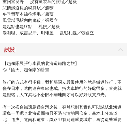
重回富良野──沒有薰衣草的旅程／趙薇
悲情鐵道員的幌舞駅╱趙薇
冬季留萌本線往增毛╱趙薇
風雪增毛駅內的鬼殺／張國立
是起點也是終點──札幌╱趙薇
湯咖哩、成吉思汗、珈琲屋──亂戰札幌╱張國立
試閱
【趙領隊與張行李員的北海道鐵路之旅】
◎「陰天」趙領隊的計畫
旅行的方式有很多種，我和張國立最常使用的就是鐵道旅行，不
僅在日本，遠的連在東歐也成。搭火車旅行的好處很多，首先就
是輕鬆，人在異地不必眼不離地圖才可以好好欣賞風光。
有一次搭台鐵環島遊台灣之後，突然想到其實也可以試試北海道
環島一周呢？北海道面積只不過台灣的兩倍多，基本上分為道
北、道央、道南和道東，鐵路都有到達重要城市，再從這些重要
城市轉搭其他交通工具出遊，不是不可能，應該會很好玩。