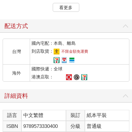
看更多
於是，旅行的目標確定，一：搭特色火車，吃鐵路便當。二：火
車到不了的地方，就轉搭巴士盡量去到邊陲城市。三：吃遍北海
道的海鮮。
配送方式
安排行程最麻煩的一件事就是查詢火車時刻，還好找到一個網
國內宅配：本島、離島
站，只要輸入出發和抵達的地點，就會列出距離、花費時間和票
價，還有轉車次數和車站，這個部分是最重要的，一不注意就會
到店取貨：
台灣
不限金額免運費
忘了要下車轉乘，我就碰過這樣的意外，結果多花了兩個小時耗
在車站裡。除此之外，像是SL蒸汽火車或小火車等都是季節或週
國際快遞：全球
末限定，前後行程也都要配合，因此，想要一次假期完成環島一
海外
圈是可以，但不可能搭到全部的特色列車。
港澳店取：
日本消費高是出了名的，尤其是交通費。因為是長距離多次用到
詳細資料
JR PASS，也就是北海道鐵道為了吸引外國人而推出的優惠票，
有的時候用三天的，有的考量不連續使用而買了彈性四天的，這
部分在出發前就必須做好計畫。我記得第一次為了考慮買連續還
語言
中文繁體
裝訂
紙本平裝
是買彈性的在櫃台前算半天，計算分別賺多少。售票小姐雖然很
有耐心，但是眼神透露出都已經優惠了還在算什麼呢？真的不必
ISBN
9789573330400
分級
普通級
計較太多，只要一天搭上超過三個小時的特急列車就一定划算，