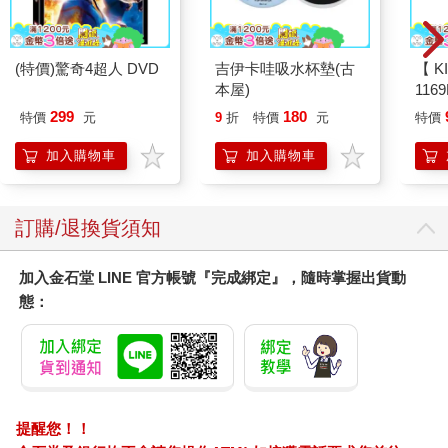
天公果然疼憨人！第二天整天天氣晴朗，傍晚六點半就搭纜車到
您可能會喜歡
了函館山頂，沒想到已經很許多人在展望台占好位置。廣播說日
落的時間是七點十四分，一旁的日本觀光客說：日落後的半小時
才是最佳觀賞時刻，張國立穿了短袖襯衫喊冷，要去樓下室內取
暖，我不想錯過日落的任何一刻，一個人在觀景台吹風，不是
啦，是真得捨不得漏看函館的暮色，一分鐘也捨不得。
和里約、香港並稱世界三大夜景。我覺得函館夜景主要吸引人的
是地形，峽長的半島被右邊的津輕海峽和左邊的函館灣攔腰夾出
一條腰線，像是數也數不完的珠寶裝在沙漏裡，一閃一閃的。最
漂亮的時間點是天空要黑不黑的呈現綻藍色，陸地上繁華的街市
(特價)驚奇4超人 DVD
吉伊卡哇吸水杯墊(古
【 KINY
在暮色中點亮的路燈，這晚，藍黑的天際線還掛著一輪圓月，真
本屋)
116
的很美，很浪漫。
黑
299
180
特價
元
9
折
特價
元
特價
到函館必做的三件事：除了看夜景、還有吃海鮮和散步。
加入購物車
加入購物車
函館的建市歷史比札幌還老，和長崎、橫濱一起開港接受西化，
也因此函館充滿了異國風。車站出來走沒多久就是港邊，停泊在
港灣中的休閒遊艇也讓函館港顯得更時髦。遊客最愛舊時紅磚倉
庫群改裝成的賣場，週邊還有許多特色餐廳。往山坡上走石?道通
訂購/退換貨須知