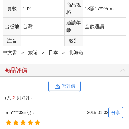
最重要的是方便。
商品規
頁數
192
18開17*23cm
格
至於住宿，為了搭車方便，大城市就住在站前，到了鄉下有民宿
就住民宿，省錢為第一考量。這部分就見仁見智了，我喜歡住民
適讀年
出版地
台灣
全齡適讀
宿，但還是因為考量交通方便，這次不得不選擇靠近車站（甚至
齡
巴士站）的附近，少了選擇性。而原本很排斥大車站的站前商業
注音
級別
旅館，還好選到的都不錯：有的附大浴場，平衡了不能住高級溫
泉旅館的遺憾。有的剛裝修完成，房間很新很乾淨，服務人員很
中文書
＞
旅遊
＞
日本
＞
北海道
親切，都留下了好印象。
於是，在分為三次的鐵道旅行中，我和張國立去了南部日高山脈
商品評價
底端的襟裳岬，最東端根室半島的納沙布岬，最北城市稚內的宗
谷岬，西邊呢，很可惜，雖然江差沒去成，倒是去了日本海沿岸
的增毛。
寫評價
自助旅行是非常自我的，如果要互相將就會顯得沒有個性。這次
（共
2
則好評）
由我主導路線，從哪裡出發到哪裡結束，在哪裡住宿吃什麼便當
都由我規畫。張國立計較他算什麼？我想起在台灣環島時，每到
分享
ma****085 說：
2015-01-02
有坡或是樓梯時，小姪女總是喊：「喂，副隊長，幫忙一下。」
張國立總是很無奈的說：「我今天不是輪到副隊長嗎？為什麼搬