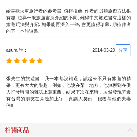
行李又歸我了？」很好，就命他當行李員吧！我呢，就是旅行中
的便當負責人。
給喜歡火車旅行者的參考書, 值得推薦. 作者的另類旅遊方法很
有趣, 也與一般旅遊書所介紹的不同, 難得中文旅遊書有這樣的
負責買便當也不是一件簡單的工作。別說全日本了，單是北海道
旅遊玩法與介紹. 如果能再深入一些, 會更值得珍藏. 期待作者
的便當就有上百種，每個地方有自己的特產，於是有的便當就是
車站限定（又來了），而且為了好好紀錄，要分配好不能重複，
雖然出發前也做了調查，哪個車站哪條路線哪個必吃，到了當地
卻又是另一回事，有的賣完了，有的是出發太早還沒開始賣，而
分享
asura 說：
2014-03-20
我的個性又貪心，每種都想吃，下不了決心，好幾次多買了只好
留到隔日。
就這樣，十二條主要鐵道，不包括地方路線，不包括重複搭乘的
張先生的旅遊書，我一本都沒錯過，讀起來不只有旅遊的精
就超過三千公里，還有不只二十個鐵路便當，再加上各地風光，
采，更有大大的樂趣，例如，他說在某一地方，他無聊到在供
人情、美食、文化歷史體驗，成為是我對北海道滿滿的回憶紀錄
人打發時間的雜誌上寫東西，結果下次在來時，居然發現旁邊
在這本書裡。
有台灣的朋友在旁邊加上字，真讓人笑倒，很羨慕他們夫妻
還記得最後一次結束行程前我跟張國立說：不要再玩日本了，下
次一定要去歐洲。可是，就在把記憶化為文字的此時，我的心又
回到那一片土地上，在那時曾狂妄的說：「No more Kani，No
more Uni，No more Sashimi。」（意思是吃夠螃蟹、吃夠海膽、
相關商品
吃夠生魚片了。還押韻呢！）而現在，北海道豐富如珠寶盒的海