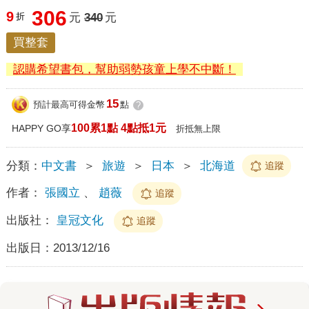
306
9
折
元
340
元
買整套
認購希望書包，幫助弱勢孩童上學不中斷！
15
預計最高可得金幣
點
?
100累1點 4點抵1元
HAPPY GO享
折抵無上限
分類：
中文書
＞
旅遊
＞
日本
＞
北海道
追蹤
作者：
張國立
、
趙薇
追蹤
出版社：
皇冠文化
追蹤
出版日：
2013/12/16