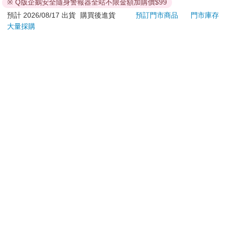
依消費者要求所為之客製化給付。（客製化商品）
兩個町中間的銀座通，更是餐飲一級戰區。銀座通，一聽就是城
※ Q版企鵝安全隨身警報器全站不限金額加購價$99
報紙、期刊或雜誌。（含MOOK、外文雜誌）
市裡最時髦的地方，從大正末、昭和初期以來就聚集了咖啡館、
預計 2026/08/17 出貨
購買後進貨
預訂門市商品
門市庫存
餐廳、唱片行和理髮店的摩登街道。那時候咖啡店佔了其中七
經消費者拆封之影音商品或電腦軟體。
大量採購
成，被喻為東京以北最大的一條咖啡街。
非以有形媒介提供之數位內容或一經提供即為完成之線
上服務，經消費者事先同意始提供。（如：電子書、電
對了，為什麼理髮店也會在一起呢？據說，那時的咖啡館就是洋
子雜誌、下載版軟體、虛擬商品…等）
派時髦的象徵，男士們會先到理髮店裡刮刮鬍子整理儀容，打點
已拆封之個人衛生用品。（如：內衣褲、刮鬍刀、除毛
像樣之後才去咖啡館的，有點像以前上海灘的味道。
刀…等）
若非上列種類商品，均享有到貨7天的猶豫期（含例假
函館得天獨厚的歷史資源提供了餐飲業者積極發揮創意，除了懷
日）。
舊摩登集於一堂的氛圍，白天賣咖啡晚上搖身一變成為酒吧，也
辦理退換貨時，商品（組合商品恕無法接受單獨退貨）必須
是函館咖啡館的一大特色。就像日本旅遊書上形容：「充滿歷史
是您收到商品時的原始狀態（包含商品本體、配件、贈品、
感的函館，連咖啡館也是由古老建築改建，讓人感覺心情特別輕
保證書、所有附隨資料文件及原廠內外包裝…等），請勿直
鬆，好像忘了時間的存在。」
接使用原廠包裝寄送，或於原廠包裝上黏貼紙張或書寫文
而我特別喜歡?來町上一家懷舊咖啡館——茶房??伊。這是一棟大
字。
正時期（大約九十年）建造的「藏」，也就是用來存放穀物或商
退回商品若無法回復原狀，將請您負擔回復原狀所需費用，
品的倉庫，明治時期被當做當舖使用，而從昭和末期起被當時老
嚴重時將影響您的退貨權益。
闆娘改成咖啡館營業，隔壁建築則兼賣二手骨董衣物。挑高的天
花保留著粗大的梁柱，就是電視節目《全能住宅改造王》裡常見
重建的風格，入口處寬大的吧台，格子窗，半和半洋的食器，在