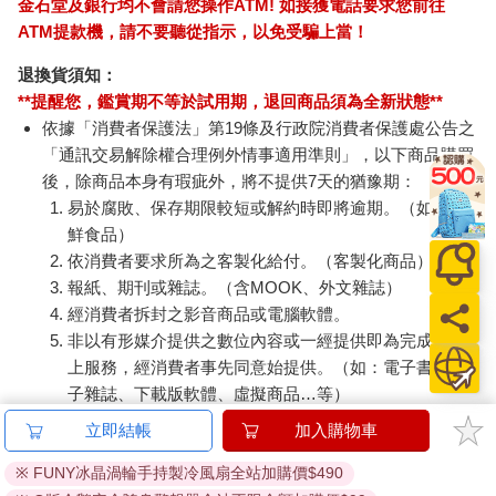
向教堂群，介於二十間?和八幡?之間，有天主教、基督教和東方
正教不分彼此匯集一區。我還注意到日本東本願寺的函館分寺，
加入金石堂 LINE 官方帳號『完成綁定』，隨時掌握出貨動
號稱日本最早的鋼筋水泥寺廟，也成了宣傳的噱頭。
態：
教堂群周邊的景像在夏天和秋天，白天和夜晚呈現出不同的氣
氛，怎麼逛都不會膩。我來了三次函館，每次都花了不少時間泡
在這裡。◎花???的紅豆饅頭與茶房??伊的厚片吐司
花上一、兩個小時閒逛拍照，然後整車拉去看夜景，是一般團客
提醒您！！
遊教堂群的模式。我則覺得找家咖啡館或茶屋坐坐，輕鬆地享受
金石堂及銀行均不會請您操作ATM! 如接獲電話要求您前往
悠閒的午後才是王道。教堂群分布的小徑上有一家菊泉茶房是老
ATM提款機，請不要聽從指示，以免受騙上當！
字號，大正時期的老屋搭配白玉糰子聖代走和式風格。另外一家
在日和?路口的甘味茶房「花???」則是一棟帶著函館特色的傳統
退換貨須知：
建築物，所謂的函館特色指的是兩層樓的建築一樓是和式二樓是
**提醒您，鑑賞期不等於試用期，退回商品須為全新狀態**
洋式的設計，這裡也提供和式紅豆糰子甜點，屋外掛著一幅
依據「消費者保護法」第19條及行政院消費者保護處公告之
「冰」的掛簾隨著風吹動著，光是看就覺得涼快。
「通訊交易解除權合理例外情事適用準則」，以下商品購買
後，除商品本身有瑕疵外，將不提供7天的猶豫期：
其實，往?下走介於寶來町和末廣町附近還有許多「和洋合一」的
立即結帳
加入購物車
易於腐敗、保存期限較短或解約時即將逾期。（如：生
老房子，這是函館受洋化影響，一樓是木柵門二樓是西式窗稜留
鮮食品）
※ FUNY冰晶渦輪手持製冷風扇全站加購價$490
下來的設計。這其中有許多被改成了咖啡館或餐廳，尤其位在這