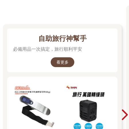
出門謀財害命，於是張行李員翻了個身說，太好了。
張行李員的意思是，荒郊海濱竟有鄰居，不是很好嘛。不過隨即
趙領隊又說，好像是一頭鹿。張行李員再翻個身說，太好了。
到了接近俄羅斯北方四國的根室半島，坐著幾乎無人的巴士穿過
自助旅行神幫手
凍原抵達納沙布岬，才下車站在站牌前便幾乎有凍成冰棒的感
覺，而巴士走了，眼前是一片白雪，這時趙領隊說，我們好像應
必備用品一次搞定，旅行順利平安
該往海邊走。張行李員什麼也沒說，提起腳就走。半小時後被海
風吹得臉上發痛，而所有餐廳小店都沒開門，想喝碗紅豆湯都不
看更多
可能，這時陰天個性的趙領隊說，怎麼辦，沒有紅豆湯喝？這時
張行李員──對了，張行李員照樣說，太好了。
挨罵，在鄂霍次克海刮人的海風之中，趙領隊的罵聲比風聲更烈
更?，她說：
「回去的巴士還要等半個多小時，好什麼好！」
這時張行李員怎麼辦──對了，再說，太好了。
趙領隊為什麼「陰天」？這麼說，無論到哪個有賣「?弁」的車
站，她都急著買便當，但剛吃過中飯，吃不下便當怎麼辦？說也
奇怪，便當突然神秘消失。到了晚上有民宿或餐廳可吃，半夜沒