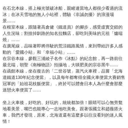
在石北本線，搭上極光號破冰船，親睹連當地人都很少看過的流
冰；在冰天雪地的無人小站裡，體驗《非誠勿擾》的浪漫場
景……
在根室本線，跟隨著高倉健《鐵道員》的腳步，感受虛實交錯的
人生況味；割捨掉釧路的知名拉麵店，卻吃到美味的元祖「爐端
燒」……
在廣尾線，品味著即將停駛的荒涼鐵路風情，來到帶給許多人感
動的「愛國小站」和「幸福小站」……
在宗谷本線，參觀三浦綾子名作《冰點》的紀念館，再一路前往
最北端，朝聖《南極物語》拍攝地，大啖肥美的宗谷黑牛……
在函館本線，坐在復古的「二世谷號」蒸汽火車裡，品嘗「北海
道鐵道130年紀念便當」，以及每年都奪得全國火車便當大賽銷售
冠軍的「始祖花枝飯便當」，終於可以體會日本人為什麼會那麼
迷戀火車便當了……
坐上火車後，好吃的、好玩的，統統都加倍！眼睛可以心無旁鶩
地看美景，嘴巴也能專心一志地吃美食。跟著張國立和趙薇搭火
車，我們才發現，原來，北海道還有這麼多以往沒看到的迷人風
情！