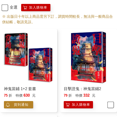
鮮便當卻一再一再地躍出記憶，新鮮而幸福的滋味。
全選
加入購物車
我很想說：請，再，給，我，一碗滿滿的海鮮丼吧！◎「太好
※ 出版日十年以上商品需另下訂，調貨時間較長，無法與一般商品合
了」張行李員多聽話
併結帳，敬請見諒。
旅行時有人排好行程、買好便當、訂好旅館、查好餐廳，其實很
不錯，只要必要時把兩扇耳朵與一張嘴關起來，也還能和平過日
子。不過依然有問題，領隊的計畫不容一絲一毫改變，只要稍有
變化，不得了，明明晴空萬里，一下子烏雲密布。
在稚內火車站曾遇到一家台灣人，顯然由女主人負責一切，但見
她忙著問時刻問月台，再問旅客服務中心怎麼搭巴士、怎麼去宗
谷岬。那是二月的冰冷季節，那位老公站在站內一角笑瞇瞇看著
計畫在複雜的過程中悲壯地進行，而小學生模樣的兒子則到處張
望。
神鬼當鋪 1+2 套書
目擊證鬼：神鬼當鋪2
630
332
75
折
特價
元
79
折
特價
元
是的，一個家裡只能有一個領隊，其他成員若太多意見，除了討
人厭並製造旅途糾紛外，別無其他好處。
貨到通知
加入購物車
那天台灣來的兩個領隊聊起天，兩位行李員則各據一角，遙遙以
會心的微笑表達彼此的諒解。