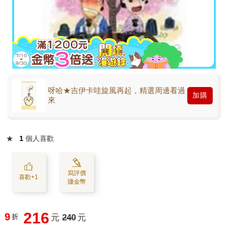
呀哈★吉伊卡哇旋風再起，精選周邊看過
加購
來
★
1
個人喜歡
寫評價
喜歡+1
賺金幣
216
9
折
元
240
元