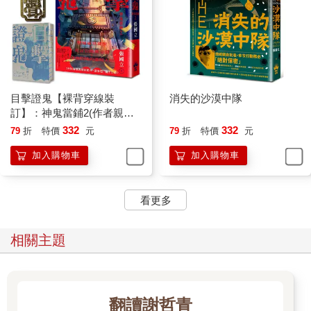
目擊證鬼【裸背穿線裝
消失的沙漠中隊
訂】：神鬼當鋪2(作者親簽
＋雨漸耳金屬書籤)
332
332
79
折
特價
元
79
折
特價
元
加入購物車
加入購物車
看更多
相關主題
翻讀謝哲青