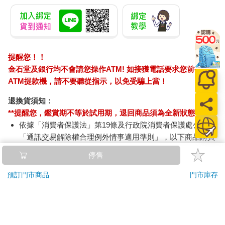
提醒您！！
金石堂及銀行均不會請您操作ATM! 如接獲電話要求您前往
ATM提款機，請不要聽從指示，以免受騙上當！
退換貨須知：
**提醒您，鑑賞期不等於試用期，退回商品須為全新狀態**
依據「消費者保護法」第19條及行政院消費者保護處公告之
「通訊交易解除權合理例外情事適用準則」，以下商品購買
後，除商品本身有瑕疵外，將不提供7天的猶豫期：
停售
易於腐敗、保存期限較短或解約時即將逾期。（如：生
鮮食品）
預訂門市商品
門市庫存
依消費者要求所為之客製化給付。（客製化商品）
報紙、期刊或雜誌。（含MOOK、外文雜誌）
經消費者拆封之影音商品或電腦軟體。
非以有形媒介提供之數位內容或一經提供即為完成之線