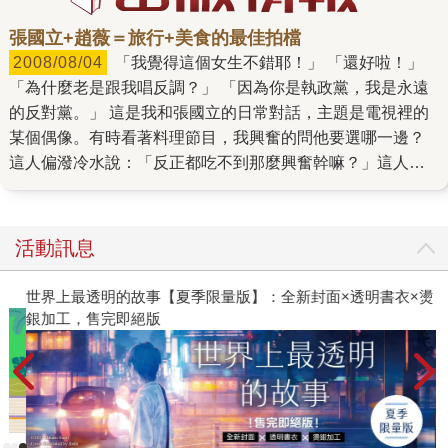
張國立+趙薇＝旅行+美食的最佳拍檔
2008/08/04
「我覺得這個女生不錯耶！」 「還好啦！」
「為什麼老是跟我唱反調？」 「因為你是執政黨，我是永遠
的反對黨。」 這是我和張國立的日常對話，主題是電視裡的
某個偶像。有時看著料理節目，我興奮的問他要選哪一邊？
這人偏潑冷水說：「反正都吃不到那麼興奮幹嘛？」這人脖
子後面有根反骨，總是有藉口讓別人熱衷的事不能如願。有
時氣不過就問：「為什麼這麼討人厭？」他還得意的說：
「我就是要討每個人的厭，辦公室的人快被我搞瘋了。哈哈
活動訊息
哈……」 工作太忙、太累，這個在公司板著一張撲克臉的社
長回到家來繼續打擺子，有時候一句話也不說，有時候卻又
世界上最透明的故事【夏季限量版】：全新封面×透明書衣×燙
瘋瘋癲癲拿他沒奈何。剛開始抓不住他的情緒起伏搞得我也
銀加工，售完即絕版
快「起肖」，後來發現要對付他發洩壓力的方法就是給他吃
好吃的東西，這人平常很有原則，碰到美食就沒輒。 沒輒在
張國立的字典裡是毫無節制。一次吃掉三支紅豆冰棒是常有
的事、有時早上發現前一天買的半條吐司和麵包屍骨無存。
為了健康講了他兩句，有一次半夜嗑掉一桶冰淇淋，還故意