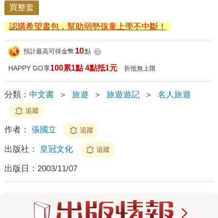
買整套
認購希望書包，幫助弱勢孩童上學不中斷！
10
預計最高可得金幣
點
?
100累1點 4點抵1元
HAPPY GO享
折抵無上限
分類：
中文書
＞
旅遊
＞
旅遊遊記
＞
名人旅遊
追蹤
作者：
張國立
追蹤
出版社：
皇冠文化
追蹤
出版日：
2003/11/07