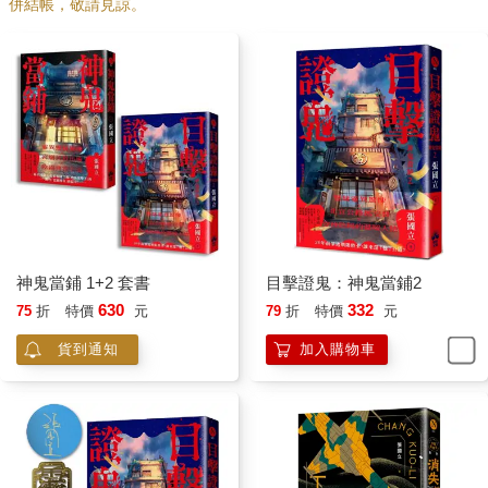
併結帳，敬請見諒。
神鬼當鋪 1+2 套書
目擊證鬼：神鬼當鋪2
630
332
75
折
特價
元
79
折
特價
元
貨到通知
加入購物車