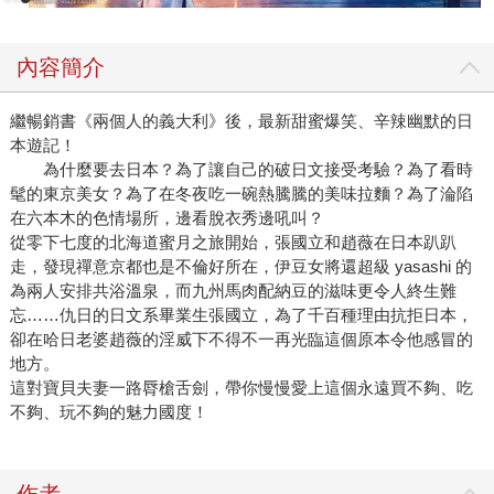
把空盒留在冷凍庫裡。 朋友從周刊「本期發言人」上看到
「戶長」（他賜給我的封號）的消息，都怪我為什麼叫他吃
內容簡介
泡麵還叫他去洗碗！真是老天有眼，自稱廚藝很好的張國立
婚後從沒下過廚，他只是寫得一口好菜。 知道我要寫一篇有
繼暢銷書《兩個人的義大利》後，最新甜蜜爆笑、辛辣幽默的日
關他的文章，他一臉正經建議：「你就寫我腦筋超好、過目
本遊記！
不忘、每星期要讀五本書；還有我是一個好人，拯救了三十
為什麼要去日本？為了讓自己的破日文接受考驗？為了看時
多歲還沒找到Mr.Right的妳，而且對妳很好，每星期天帶妳吃
髦的東京美女？為了在冬夜吃一碗熱騰騰的美味拉麵？為了淪陷
美食，一年旅行一大兩小……。」 提到旅行，和美食一樣，
在六本木的色情場所，邊看脫衣秀邊吼叫？
是他的最愛。其實他最最最愛的是寫小說，最最愛的是睡
從零下七度的北海道蜜月之旅開始，張國立和趙薇在日本趴趴
覺，同列最最愛的是運動。我總是抱怨不知道排第幾？他還
走，發現禪意京都也是不倫好所在，伊豆女將還超級 yasashi 的
為兩人安排共浴溫泉，而九州馬肉配納豆的滋味更令人終生難
安慰我說除了寫小說，其他事情都可以跟他一起做，總分更
忘……仇日的日文系畢業生張國立，為了千百種理由抗拒日本，
高。 感謝他的大恩大德，幸好美食和旅行也是我的最愛。美
卻在哈日老婆趙薇的淫威下不得不一再光臨這個原本令他感冒的
中不足的是每一次的經驗都要寫成文章出書，剛開始覺得有
地方。
趣，後來發現遊玩變成工作反而壓力更大。牡羊座對上處女
這對寶貝夫妻一路脣槍舌劍，帶你慢慢愛上這個永遠買不夠、吃
座的旅行就是：牡羊的隨意會把處女的計劃全部搞亂，單純
不夠、玩不夠的魅力國度！
出遊就罷了，但是考量到出書的內容，處女座的我就要鉅細
靡遺，常常說還沒玩遍沒靈感。那傢伙就回：「要去幾次才
能寫？我不用出門就可以寫兩萬字。」 張國立寫文章行雲流