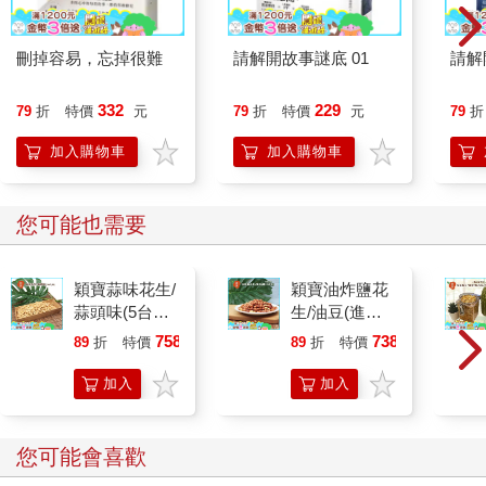
刪掉容易，忘掉很難
請解開故事謎底 01
請解
332
229
79
折
特價
元
79
折
特價
元
79
折
加入購物車
加入購物車
您可能也需要
穎寶蒜味花生/
穎寶油炸鹽花
蒜頭味(5台斤/
生/油豆(進口
包)
花生)5台斤
758
738
89
折
特價
元
89
折
特價
元
加入
加入
購物
購物
車
車
您可能會喜歡