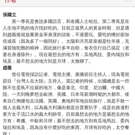
作者
水，而且非常快，而我則是八竿子打不出一個「字」來，粗
俗一點形容就是一個像拉稀，一個便秘。我們最近出了一本
張國立
《2016710008593》（時周文化），期間經歷兩年多，為了
第一專長是會說多國語言，和各國人士哈拉。第二專長是在
最後、最新的訊息，我覺得出書前應該再去一趟感受日新月
人生地不熟的地方找好吃的。目前正值男人的黃金時期，但是遇
到趙薇後就放棄黃金單身漢的頭銜，不過愛玩、愛吃的嗜好卻加
異的北京城，他拿出了工作上的嚴格態度：「不用了，你把
倍成長（因為多了一個同好）。太陽和月亮星座都是牡羊座，充
文章統統給我，我來整理就好。」當然，最後我以「那就不
滿冒險犯難的精神，因此旅行多半自助，食衣住行自己搞定（老
要出我這一半」的賴皮態度獲勝。 碰上一個十八歲就立志要
婆在身邊除外）。現在最想去的地方有：瓜地馬拉、委內瑞拉和
當小說家的人，我肯定寫不過他。但就算用我電視人的專長
埃及；最不想去的地方則是月球，太無聊了。
我也「說」不過他。每次一說：「好想再去東京噢！」他一
趙薇
定說：「打斷你的狗腿。」我拉朋友下水，說是ｘｘ找我去
曾任電視採訪記者、電視主播、廣播節目主持人，現為電視
的，「那打斷你們兩個人的狗腿。」 看在今年還沒出門的份
節目『台灣人在大陸』主持人。當記者的時候，出國總是去一些
雞不生蛋鳥不拉屎的地方，像是泰北、印度、尼泊爾、中國大
上，我不能說他壞話，否則旅行計劃會泡湯。我以「戶長」
陸。一天到晚夢想去歐洲、美國、日本等新潮時髦的大都市。後
之名發誓；以上所述全都是讚美張國立的，套句他常對我說
來自己掏腰包去法國、英國、奧地利等地自助旅行，就是不敢一
的話：「你是我的生命、真理和道路。」張國立，請帶我出
個人去義大利，以為義大利滿街都是吉普賽扒手，或是在路邊對
去玩吧！暑假都快過完了…… ＊文中張國立和趙薇合照，由
東方女子流口水的義大利帥哥。目前最想去的地方是最想去的地
時周文化提供。
方有：希臘、中歐和月球；最不想去的地方則有瓜地馬拉、委內
瑞拉和埃及，因為沒有什麼好吃的東西。月球有好吃的，太空餐
呀！