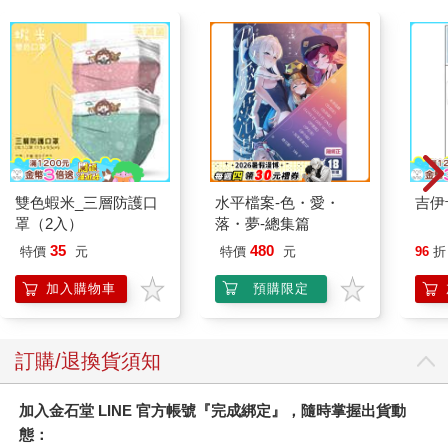
雙色蝦米_三層防護口
水平檔案-色・愛・
吉伊
罩（2入）
落・夢-總集篇
35
480
特價
元
特價
元
96
折
加入購物車
預購限定
訂購/退換貨須知
加入金石堂 LINE 官方帳號『完成綁定』，隨時掌握出貨動
態：