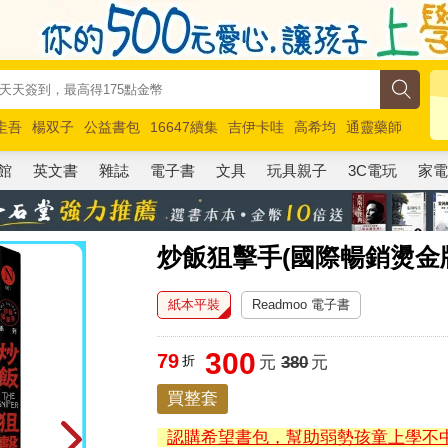
圭吾
楊双子
公益書包
16647續集
吉伊卡哇
高希均
通靈藥師
路邊攤新作
馬斯克
玩具總動員5
超慢跑
館
英文書
雜誌
電子書
文具
玩具親子
3C電玩
家
炒飯狙擊手(國際暢銷燙金
紙本平裝
Readmoo 電子書
300
79
折
元
380
元
買整套
認購希望書包，幫助弱勢孩童上學不