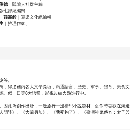
俊德
｜閱讀人社群主編
版七部總編輯
、
韓嵩齡
｜寫樂文化總編輯
生
｜推理作家、
說等。
輯，得過國內各大文學獎項，精通語言、歷史、軍事、體育、美食文
德、俄、日等8大語種，影視改編火熱進行中。
。因此為創作出發，一邊旅行一邊構思小說題材。創作時喜歡在海邊
人間諜》、《大碗另加》、《我受夠了》、《臺灣神鬼傳奇：太子與