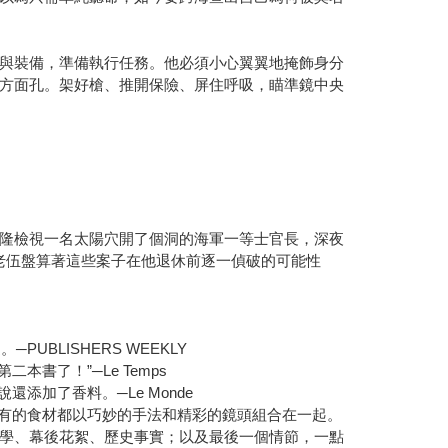
與裝備，準備執行任務。他必須小心翼翼地掩飾身分
方面孔。架好槍、推開保險、屏住呼吸，瞄準鏡中央
隆檢視一名太陽穴開了個洞的海軍一等士官長，深夜
老伍盤算著這些案子在他退休前逐一偵破的可能性
LISHERS WEEKLY
了！”─Le Temps
加了香料。─Le Monde
有的食材都以巧妙的手法和精彩的鏡頭組合在一起。
學、幕後花絮、歷史事實；以及最後一個情節，一點