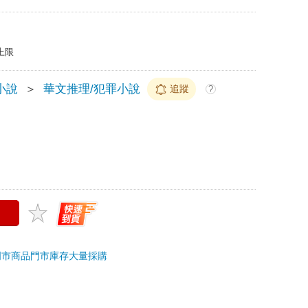
上限
小說
＞
華文推理/犯罪小說
追蹤
?
門市商品
門市庫存
大量採購