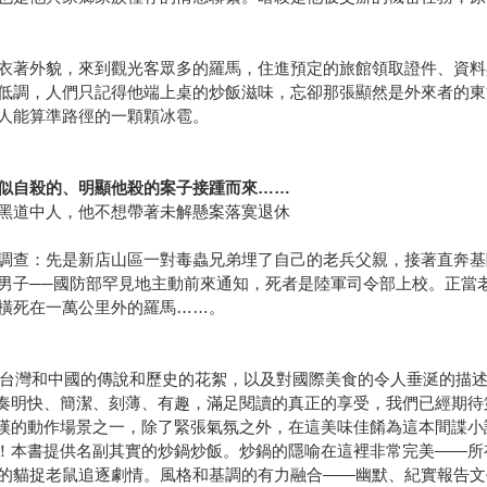
衣著外貌，來到觀光客眾多的羅馬，住進預定的旅館領取證件、資料
低調，人們只記得他端上桌的炒飯滋味，忘卻那張顯然是外來者的東
人能算準路徑的一顆顆冰雹。
似自殺的、明顯他殺的案子接踵而來……
黑道中人，他不想帶著未解懸案落寞退休
調查：先是新店山區一對毒蟲兄弟埋了自己的老兵父親，接著直奔基
男子──國防部罕見地主動前來通知，死者是陸軍司令部上校。正當
橫死在一萬公里外的羅馬……。
灣和中國的傳說和歷史的花絮，以及對國際美食的令人垂涎的描述。─PUB
明快、簡潔、刻薄、有趣，滿足閱讀的真正的享受，我們已經期待第二本書
的動作場景之一，除了緊張氣氛之外，在這美味佳餚為這本間諜小說還添
！本書提供名副其實的炒鍋炒飯。炒鍋的隱喻在這裡非常完美——所
的貓捉老鼠追逐劇情。風格和基調的有力融合——幽默、紀實報告文