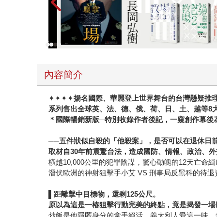
內容簡介
✦✦✦✦
揚名國際、華麗登上世界舞台的台灣懸疑推
系列售出全球英、法、德、俄、荷、日、土、越等8
＊國際暢銷新版─特別收錄作者後記，一窺創作幕後
──五件狀似自殺的「他殺案」，是否可以在退休日前
取材自
30
年前震驚台法，造成國防、情報、政治、外
橫越10,000公里的犯罪陰謀，驚心動魄的12天亡命緝
潛伏歐洲的神射狙擊手小艾 VS 刑事局反黑科的待
▌
距離擊中目標物，還剩125公尺。
原以為這是一樁狙擊行動完美的終點，竟是揭發一場
炒飯是他隱匿身分的拿手絕活，義大利人愛這一味，