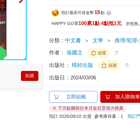
15
預計最高可得金幣
點
?
100累1點 4點抵1元
HAPPY GO享
折抵無
分類：
中文書
＞
文學
＞
推理/犯罪
作者：
張國立
追蹤
?
出版社：
晴好出版
追蹤
?
加購
出版日：
2024/03/06
立即結帳
加入購物車
※ 下方點圖前往本月金石堂強力推薦
預計 2026/08/10 出貨
參考庫存量：1
預訂