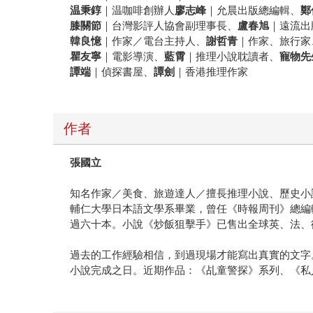
温秉錞
｜温咖啡創辦人
廖志峰
｜允晨出版總編輯、
鄭
膝關節
｜台灣影評人協會副理事長、
盧春旭
｜遠流出
韓良憶
｜作家／電台主持人、
謝哲青
｜作家、旅行家
瞿友寧
｜電影導演、
藍霄
｜推理小說耽讀者、
寵物先
譚端
｜偵探書屋、
譚劍
｜香港推理作家
作者
張國立
知名作家／美食、旅遊達人／擅長推理小說、歷史小
輔仁大學日本語文學系畢業，曾任《時報周刊》總編
過六十本。小說《炒飯狙擊手》已售出全球英、法、
過去的工作經驗相信，到過現場才能寫出真實的文字
小說完成之日。近期作品：《乩童警探》系列、《私