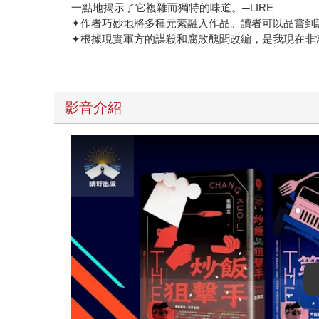
一點地揭示了它複雜而獨特的味道。─LIRE
✦作者巧妙地將多種元素融入作品。讀者可以品嘗到調
✦根據現實軍方的謀殺和腐敗醜聞改編，是我現在非常想
影音介紹