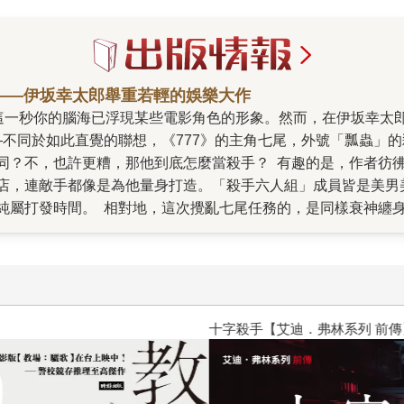
——伊坂幸太郎舉重若輕的娛樂大作
—不同於如此直覺的聯想，《777》的主角七尾，外號「瓢蟲」
同？不，也許更糟，那他到底怎麼當殺手？ 有趣的是，作者彷彿
店，連敵手都像是為他量身打造。「殺手六人組」成員皆是美男
純屬打發時間。 相對地，這次攪亂七尾任務的，是同樣衰神纏
展？伊坂的作品往往書名就是謎團的開始，「777」真正的意義
那個念頭，也與如何度過人生低潮有關。 《777》是伊坂「殺
但2022年《瓢蟲》改編為好萊塢電影，聽說主演布萊德．彼特
了原本對系列的規畫。 從橫向移動的密室（新幹線列車），到
為什麼不可以殺人」的國中生，這次的大魔王則是走在鮮血鋪成
十字殺手【艾迪．弗林系列 前傳
的特色是真人電影難以完美呈現的，翹首期盼續集開拍的同時，
藉。