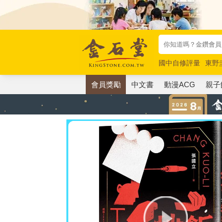
國中自修評量
東野
唯紅花綻放
奧德賽
會員獎勵
中文書
動漫ACG
親子