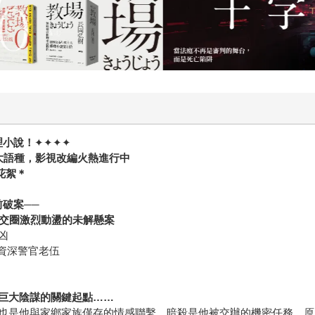
理小說！
✦✦✦✦
大語種，影視改編火熱進行中
花絮＊
破案──
交圈激烈動盪的未解懸案
凶
退資深警官老伍
巨大陰謀的關鍵起點……
也是他與家鄉家族僅存的情感聯繫。暗殺是他被交辦的機密任務，原