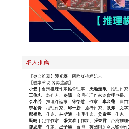
名人推薦
【專文推薦】
譚光磊
｜國際版權經紀人
【懸案重現‧各界盛讚】
小云
｜台灣推理作家協會理事、
天地無限
｜推理作家
王偉忠
｜製作人、
冬陽
｜台灣推理作家協會理事長、
余小芳
｜推理評論家、
宋怡慧
｜作家、
李金蓮
｜自由
李柏青
｜推理作家、
邱一新
｜旅行作家、
臥斧
｜文字
邱祖胤
｜作家、
林斯諺
｜推理作家、
姜泰宇
｜作家
既晴
｜犯罪作家、
張大春
｜作家、
張東君
｜台灣推理
陳思宏
｜作家、
提子墨
｜台灣、英國與加拿大犯罪作