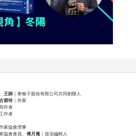
、
王師
｜牽猴子股份有限公司共同創辦人
古碧玲
｜作家
寫作者
工作者
作家協會理事
家協會會員、
傅月庵
｜資深編輯人