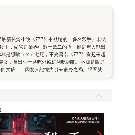
的殺手，儘管是業界中數一數二的強，卻是無人能出
就是想嗆（？）七尾，不光書名《777》看起來超
美女，自出生一路吃外貌紅利吃到飽。不知是敵是
身的女孩——因驚人記憶力引來殺身之禍。眼看就要
是什麼？一路與七尾冒險到最後，或許會發現解謎的
手系列」睽違七年的新作，也是特例。在此之前，
頗中意「瓢蟲」這個角色，以及製片對續集的期待
縱向移動的密室（飯店），伊坂給予「瓢蟲」對照式
的權力之路上。沉重的主題以輕盈幽默的方式來述
】
世界上最透明的
不如先來感受獨一無二的伊坂紙上電影，搞不好你