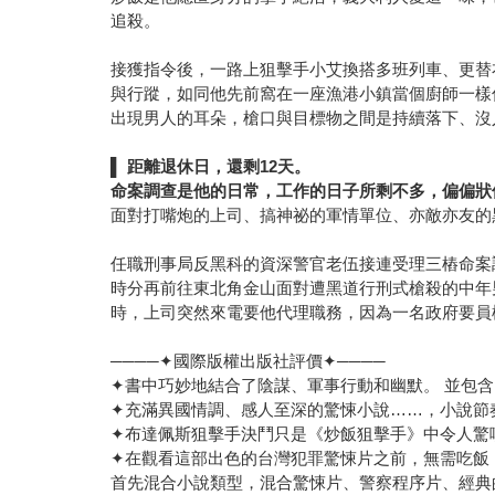
追殺。
接獲指令後，一路上狙擊手小艾換搭多班列車、更替
與行蹤，如同他先前窩在一座漁港小鎮當個廚師一樣
出現男人的耳朵，槍口與目標物之間是持續落下、沒
▌
距離退休日，還剩
12
天。
命案調查是他的日常，工作的日子所剩不多，偏偏狀
面對打嘴炮的上司、搞神祕的軍情單位、亦敵亦友的
任職刑事局反黑科的資深警官老伍接連受理三樁命案
時分再前往東北角金山面對遭黑道行刑式槍殺的中年
時，上司突然來電要他代理職務，因為一名政府要員
────
✦國際版權出版社評價✦
────
✦書中巧妙地結合了陰謀、軍事行動和幽默。 並包含台
✦充滿異國情調、感人至深的驚悚小說……，小說節奏
✦布達佩斯狙擊手決鬥只是《炒飯狙擊手》中令人驚嘆
✦在觀看這部出色的台灣犯罪驚悚片之前，無需吃飯
首先混合小說類型，混合驚悚片、警察程序片、經典