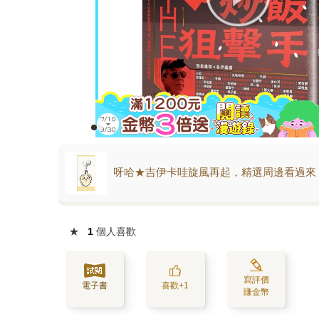
呀哈★吉伊卡哇旋風再起，精選周邊看過來
★
1
個人喜歡
寫評價
電子書
喜歡+1
賺金幣