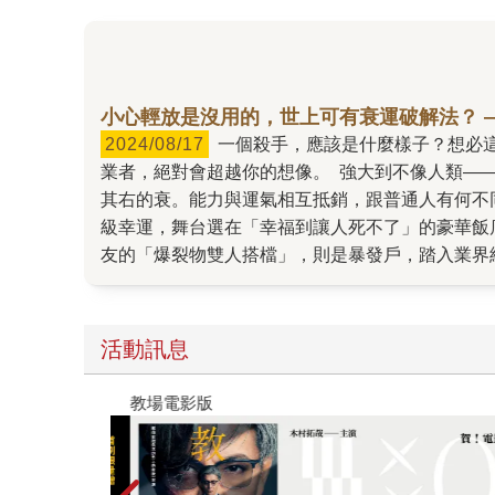
小心輕放是沒用的，世上可有衰運破解法？ 
2024/08/17
一個殺手，應該是什麼樣子？想必這一秒你的腦海已浮現某些電影角色的形象。然而，在伊坂幸太郎最新長篇小說《777》中登場的十多名殺手／非法
業者，絕對會超越你的想像。 強大到不像人類—
其右的衰。能力與運氣相互抵銷，跟普通人有何不
級幸運，舞台選在「幸福到讓人死不了」的豪華飯
友的「爆裂物雙人搭檔」，則是暴發戶，踏入業界
形成順遂人VS倒楣鬼的局面，情勢究竟會如何發
關鍵與內心最珍貴的情感有關，而化危機為轉機的
《蚱蜢》《瓢蟲》《螳螂》每一集的主角都不同，
活動訊息
後，伊坂燃起繼續創作「瓢蟲」故事的熱情，打破
的空間挑戰。前一集《瓢蟲》中的大反派是愛問「
教場電影版
說，而且是在偏離現實幾公分的殺手宇宙裡，這樣
會在「瓢蟲」的荒唐境遇中意外得到一點共鳴和慰