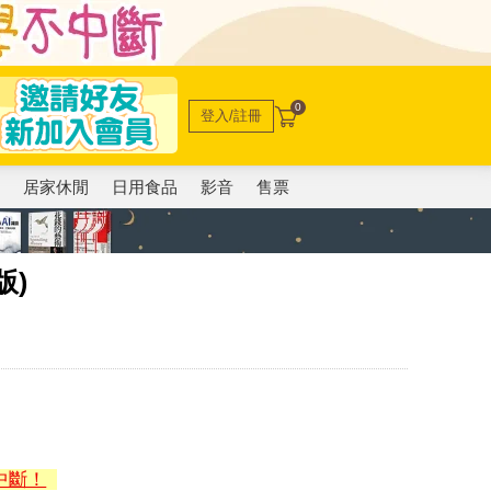
0
登入/註冊
電
居家休閒
日用食品
影音
售票
版)
中斷！