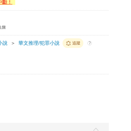
中斷！
上限
小說
＞
華文推理/犯罪小說
追蹤
?