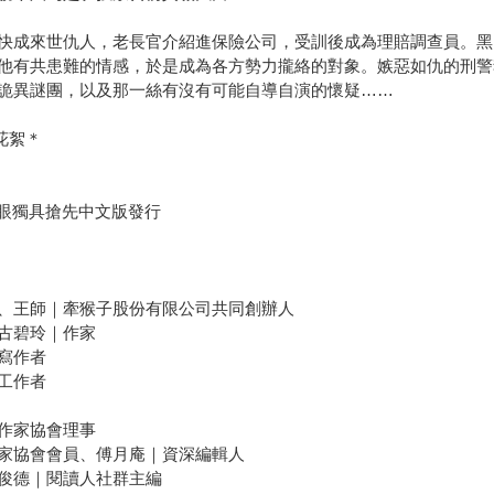
快成來世仇人，老長官介紹進保險公司，受訓後成為理賠調查員。黑
他有共患難的情感，於是成為各方勢力攏絡的對象。嫉惡如仇的刑警
詭異謎團，以及那一絲有沒有可能自導自演的懷疑……
花絮＊
版集團慧眼獨具搶先中文版發行
、王師｜牽猴子股份有限公司共同創辦人
古碧玲｜作家
寫作者
工作者
作家協會理事
家協會會員、傅月庵｜資深編輯人
俊德｜閱讀人社群主編