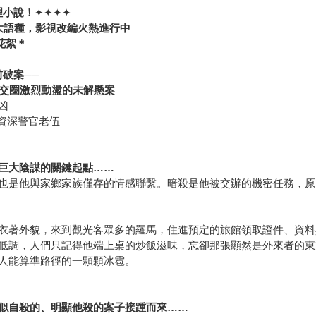
理小說！
✦✦✦✦
大語種，影視改編火熱進行中
花絮＊
破案──
交圈激烈動盪的未解懸案
凶
退資深警官老伍
巨大陰謀的關鍵起點……
也是他與家鄉家族僅存的情感聯繫。暗殺是他被交辦的機密任務，原
衣著外貌，來到觀光客眾多的羅馬，住進預定的旅館領取證件、資料
低調，人們只記得他端上桌的炒飯滋味，忘卻那張顯然是外來者的東
人能算準路徑的一顆顆冰雹。
似自殺的、明顯他殺的案子接踵而來……