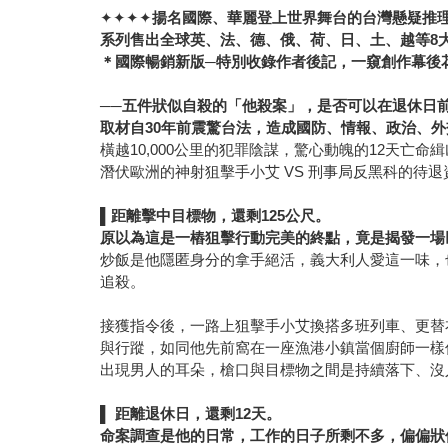
✦✦✦✦
揚名國際、華麗登上世界舞台的台灣懸疑推
系列售出全球英、法、德、俄、荷、日、土、越等8
＊國際暢銷新版─特別收錄作者後記，一窺創作幕後
──五件狀似自殺的「他殺案」，是否可以在退休日前
取材自
30
年前震驚台法，造成國防、情報、政治、外
橫越10,000公里的犯罪陰謀，驚心動魄的12天亡命緝
潛伏歐洲的神射狙擊手小艾 VS 刑事局反黑科的待
▌
距離擊中目標物，還剩125公尺。
原以為這是一樁狙擊行動完美的終點，竟是揭發一場
炒飯是他隱匿身分的拿手絕活，義大利人愛這一味，
追殺。
接獲指令後，一路上狙擊手小艾換搭多班列車、更替
與行蹤，如同他先前窩在一座漁港小鎮當個廚師一樣
出現男人的耳朵，槍口與目標物之間是持續落下、沒
▌
距離退休日，還剩
12
天。
命案調查是他的日常，工作的日子所剩不多，偏偏狀