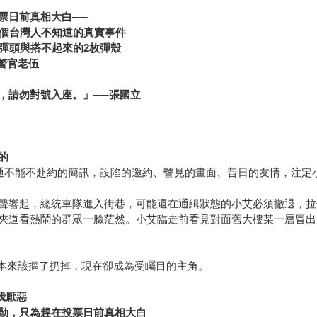
票日前真相大白──
一個台灣人不知道的真實事件
彈頭與搭不起來的2枚彈殼
警官老伍
，請勿對號入座。」──張國立
的
一通不能不赴約的簡訊，設陷的邀約、瞥見的畫面、昔日的友情，注定
聲響起，總統車隊進入街巷，可能還在通緝狀態的小艾必須撤退，拉
夾道看熱鬧的群眾一臉茫然。小艾臨走前看見對面舊大樓某一層冒出
本來該摳了扔掉，現在卻成為受矚目的主角。
我厭惡
勒，只為趕在投票日前真相大白