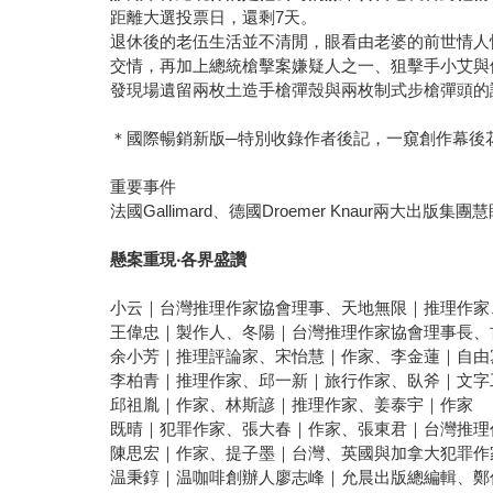
距離大選投票日，還剩7天。
退休後的老伍生活並不清閒，眼看由老婆的前世情人
交情，再加上總統槍擊案嫌疑人之一、狙擊手小艾與
發現場遺留兩枚土造手槍彈殼與兩枚制式步槍彈頭的
＊國際暢銷新版─特別收錄作者後記，一窺創作幕後
重要事件
法國Gallimard、德國Droemer Knaur兩大出
懸案重現‧各界盛讚
小云｜台灣推理作家協會理事、天地無限｜推理作家
王偉忠｜製作人、冬陽｜台灣推理作家協會理事長、
余小芳｜推理評論家、宋怡慧｜作家、李金蓮｜自由
李柏青｜推理作家、邱一新｜旅行作家、臥斧｜文字
邱祖胤｜作家、林斯諺｜推理作家、姜泰宇｜作家
既晴｜犯罪作家、張大春｜作家、張東君｜台灣推理
陳思宏｜作家、提子墨｜台灣、英國與加拿大犯罪作
温秉錞｜温咖啡創辦人廖志峰｜允晨出版總編輯、鄭