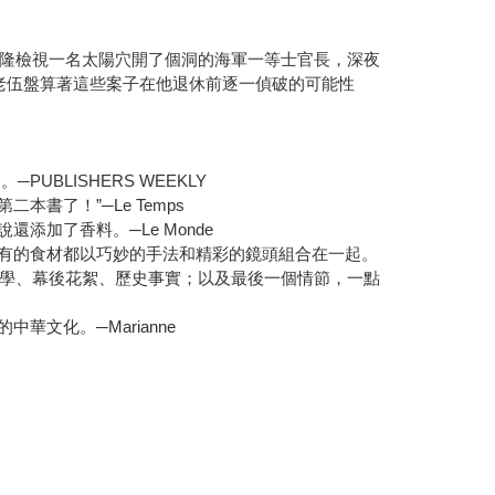
隆檢視一名太陽穴開了個洞的海軍一等士官長，深夜
老伍盤算著這些案子在他退休前逐一偵破的可能性
LISHERS WEEKLY
了！”─Le Temps
加了香料。─Le Monde
有的食材都以巧妙的手法和精彩的鏡頭組合在一起。
學、幕後花絮、歷史事實；以及最後一個情節，一點
文化。─Marianne