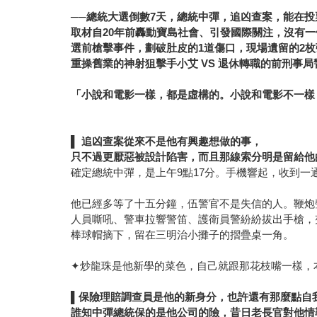
──總統大選倒數7天，總統中彈，追凶查案，能在投
取材自20年前轟動寶島社會、引發國際關注，沒有
選前槍擊事件，劃破肚皮的1道傷口，現場遺留的2枚
重操舊業的神射狙擊手小艾 VS 退休轉職的前刑事局
「小說和電影一樣，都是虛構的。小說和電影不一樣
▌
追凶查案從來不是他有興趣想做的事，
只不過更厭惡被設計陷害，而且那線索分明是留給他
確定總統中彈，是上午9點17分。手機響起，收到
他已經多等了十五分鐘，伍警官不是失信的人。鞭炮
人員嘶吼、警車拉響警笛、護衛員警紛紛拔出手槍，
棒球帽摘下，留在三明治小攤子的摺疊桌一角。
✦炒龍珠是他新學的菜色，自己就跟那花枝嘴一樣，
▌
保險理賠調查員是他的新身分，也許還有那麼點自
誰知中彈總統保的是他公司的險，昔日老長官對他情