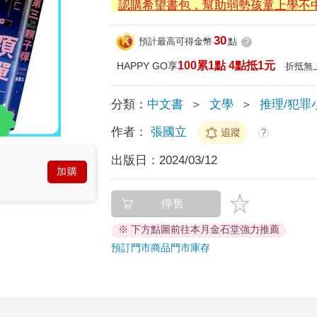
認購希望書包，幫助弱勢孩童上學不
30
預計最高可得金幣
點
?
100累1點 4點抵1元
HAPPY GO享
折抵無
分類：
中文書
＞
文學
＞
推理/犯罪
作者：
張國立
追蹤
?
出版日：
2024/03/12
加購
停售
※ 下方點圖前往本月金石堂強力推薦
預訂門市商品
門市庫存