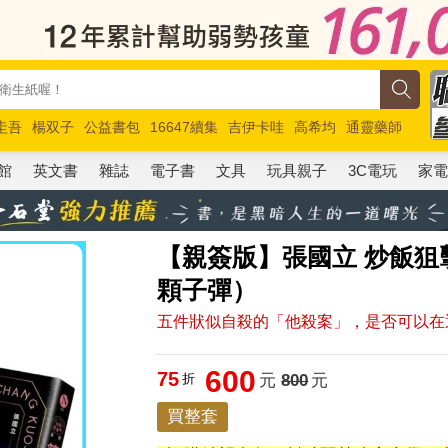
圭吾
楊双子
公益書包
16647續集
吉伊卡哇
高希均
通靈藥師
路邊攤新作
馬斯克
玩具總動員5
超慢跑
館
英文書
雜誌
電子書
文具
玩具親子
3C電玩
家
【親簽版】張國立 炒飯
顆子彈）
五件狀似自殺的「他殺案」，是否可以在
600
75
折
元
800
元
買整套