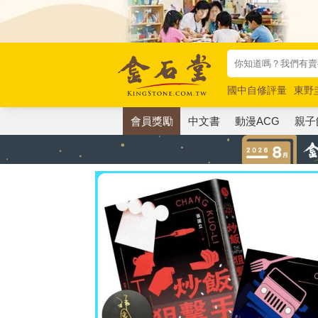
國中自修評量
東野
唯紅花綻放
奧德賽
會員獎勵
中文書
動漫ACG
親子