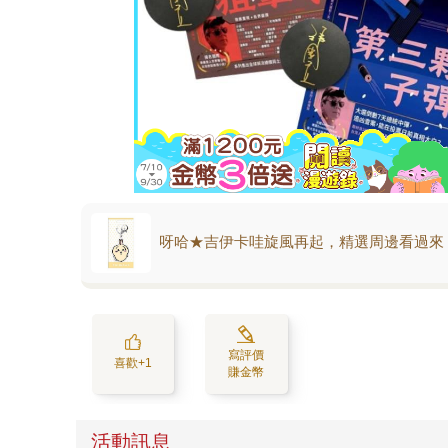
呀哈★吉伊卡哇旋風再起，精選周邊看過來
寫評價
喜歡+1
賺金幣
活動訊息