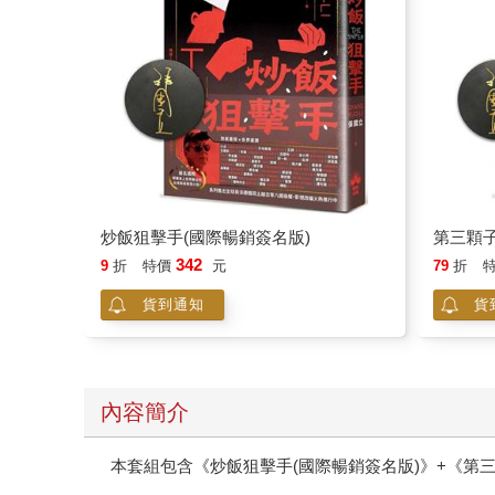
炒飯狙擊手(國際暢銷簽名版)
第三顆子
342
9
折
特價
元
79
折
貨到通知
貨
內容簡介
本套組包含《炒飯狙擊手(國際暢銷簽名版)》+《第三