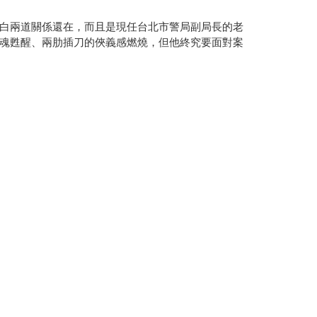
白兩道關係還在，而且是現任台北市警局副局長的老
魂甦醒、兩肋插刀的俠義感燃燒，但他終究要面對案