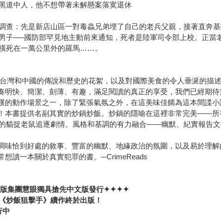
黑道中人，他不想帶著未解懸案落寞退休
調查：先是新店山區一對毒蟲兄弟埋了自己的老兵父親，接著直奔基
男子──國防部罕見地主動前來通知，死者是陸軍司令部上校。正當
橫死在一萬公里外的羅馬……。
灣和中國的傳說和歷史的花絮，以及對國際美食的令人垂涎的描述。─PUB
明快、簡潔、刻薄、有趣，滿足閱讀的真正的享受，我們已經期待第二本書
的動作場景之一，除了緊張氣氛之外，在這美味佳餚為這本間諜小說還添
！本書提供名副其實的炒鍋炒飯。炒鍋的隱喻在這裡非常完美——所
的貓捉老鼠追逐劇情。風格和基調的有力融合——幽默、紀實報告文
味恰到好處的敘事、豐富的幽默、地緣政治的氛圍，以及易於理解的中華
讀一本關於真實犯罪的書。─CrimeReads
ur兩大出版集團慧眼獨具搶先中文版發行
✦✦✦✦
《炒飯狙擊手》續作終於出版！
行中