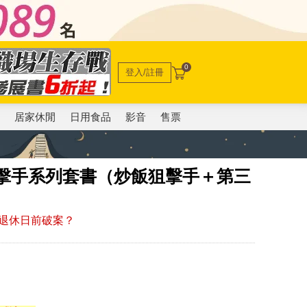
0
登入/註冊
電
居家休閒
日用食品
影音
售票
狙擊手系列套書（炒飯狙擊手＋第三
退休日前破案？