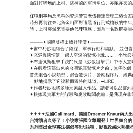
面對打嘴炮的上司、搞神祕的軍情單位、亦敵亦友的
任職刑事局反黑科的資深警官老伍接連受理三樁命案
時分再前往東北角金山面對遭黑道行刑式槍殺的中年
時，上司突然來電要他代理職務，因為一名政府要員
────
✦國際版權出版社評價✦
────
✦書中巧妙地結合了陰謀、軍事行動和幽默。 並包含台
✦充滿異國情調、感人至深的驚悚小說……，小說節奏
✦布達佩斯狙擊手決鬥只是《炒飯狙擊手》中令人驚嘆
✦在觀看這部出色的台灣犯罪驚悚片之前，無需吃飯
首先混合小說類型，混合驚悚片、警察程序片、經典
一點地揭示了它複雜而獨特的味道。─LIRE
✦作者巧妙地將多種元素融入作品。讀者可以品嘗到調
✦根據現實軍方的謀殺和腐敗醜聞改編，是我現在非常想
✦✦✦✦
法國Gallimard、德國Droemer Kna
台灣讀者久等了！小說家張國立華麗登上世界舞台的
系列售出全球英法德俄等8大語種，影視改編火熱進