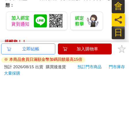
往一枚環，並迅速鏘鏘鏘鏘接住其他七枚環，身子才落定，八枚
會
態：
環已又串在一起。金陵福兩手一攏，再拉開時，八枚環變成四
枚，又一攏，這回拉開僅剩兩枚。朝上一扔，明明兩枚串在一起
員
的銀環，落下時已脫開，他手裡恢復最初的各一枚環。
日
有名的中國環！
提醒您！！
全場瘋狂的鼓掌，不過仍有個給酒精醺得沙啞的嗓子喊：
金石堂及銀行均不會請您操作ATM! 如接獲電話要求您前往
立即結帳
加入購物車
ATM提款機，請不要聽從指示，以免受騙上當！
「環上有暗釦，他沒讓觀眾先檢查。」
※ 本商品會員日滿額金幣加碼回饋最高15倍
退換貨須知：
預計 2026/08/15 出貨
購買後進貨
預訂門市商品
門市庫存
不待摩瑟翻譯，漢子一臉笑容將兩枚環伸到坐第一排的紳士前，
大量採購
**提醒您，鑑賞期不等於試用期，退回商品須為全新狀態**
紳士起初有些不好意思，在周圍鼓譟中，他仔細摸銀環的邊緣，
依據「消費者保護法」第19條及行政院消費者保護處公告之
沒摸到暗扣。他舉起銀環遞回舞台，沒想到漢子才接到手，兩環
「通訊交易解除權合理例外情事適用準則」，以下商品購買
一併，竟然只剩下一個環。
後，除商品本身有瑕疵外，將不提供7天的猶豫期：
易於腐敗、保存期限較短或解約時即將逾期。（如：生
這回沒人再提出質疑，剩下震耳的掌聲。
鮮食品）
「發明中國環的偉大金陵福先生。」摩瑟喊。
依消費者要求所為之客製化給付。（客製化商品）
報紙、期刊或雜誌。（含MOOK、外文雜誌）
金陵福將銀環往空中一扔，向觀眾鞠躬時，落下的是五顏六色的
經消費者拆封之影音商品或電腦軟體。