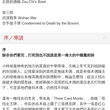
左慈的酒碗 Zou Chi's Bowl
第三部
武漢戰爭 Wuhan War
空手接子彈 Condemned to Death by the Boxers
序／導讀
序
除非你們看完，打死我也不說誰是第一偉大的中國魔術師
小時候最神奇的地方的莫過於中華商場，天橋上常可見到祖師級
的街頭藝人。記憶最深刻的當然是無線木偶，就是有個木偶隨主
人的使喚做出各種高難度的肢體動作，無論怎麼找，從沒人找出
操縱木偶的隱形線。曾經兩個小流氓把玩木偶的退伍老兵打到橋
下，可是當他們搶到木偶，仍然找不到線。
還有一種現在仍常見，學名為「Three Card Monte」，俗稱「尋
找女王牌」。作莊的在木箱上擺了三張撲克牌，其中一張是紅心
女王，他不停的變換紙牌位置，讓大家下注在他們以為是紅心女