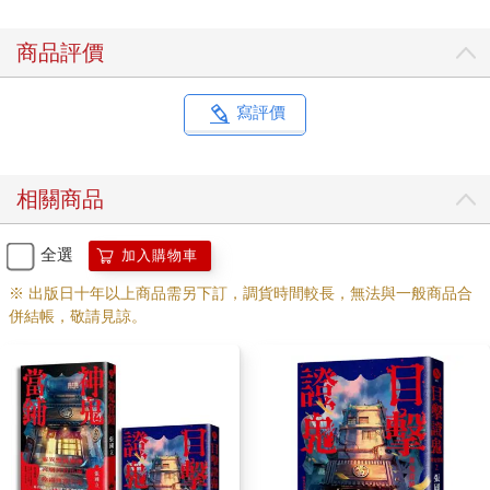
「腰，美國報紙認為金陵福在腰部綁鐵繩，水缸吊在兩腿中間，
商品評價
被中國袍子遮住， 到時候一鬆繩子，再退一步，水缸就神奇的出
現。」
寫評價
「八十五磅吊在腿中間，能走路嗎？」
「美國的新聞的確不能信。」
相關商品
梳鬍子的男人收起梳子：
全選
加入購物車
「只希望到時台上的魔術師不是個鴉片鬼。」
※ 出版日十年以上商品需另下訂，調貨時間較長，無法與一般商品合
併結帳，敬請見諒。
戴高帽的立刻接話：
「斜躺在中國床上抽鴉片煙，說不定煙桿內飄出阿拉丁神燈內的
精靈。」
兩個男人各自以不同音階笑了幾聲，沒關係，很快他們將得到證
明，喝完咖啡 進場，剛好趕上布幕緩緩拉起。