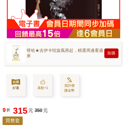
呀哈★吉伊卡哇旋風再起，精選周邊看過
加購
來
寫評價
好書
喜歡+1
賺金幣
315
9
折
元
350
元
買整套