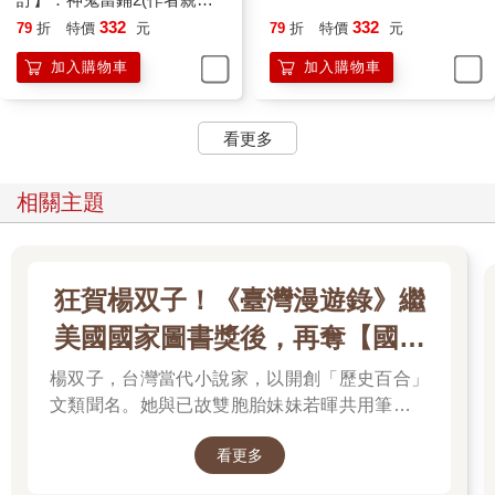
搖呀搖的登場，扭動的手腕從竹籃內撒出五彩碎花。
＋雨漸耳金屬書籤)
332
332
79
折
特價
元
79
折
特價
元
加入購物車
加入購物車
「這位是金陵福大師的女兒，齊朵公主。」摩瑟喊著，「她穿的
是中國女性貴族的服飾，如各位所知，金陵福先生曾在中國女皇
面前表演，他的女兒被女皇視為義女，賜封公主。」
看更多
齊朵走在最後，她刻意擺動身軀，黑底大花的帽子顫顫微微，令
人為她細白的脖子捏把冷汗。
相關主題
「請留意公主頭頂的不是帽子，是滿洲大拉翅的頭飾；腳上穿的
不是酒杯鞋，是花盆底，非滿洲貴族、宮廷內的皇室，或皇太后
敕封的女性，絕不能做如此打扮。」
狂賀楊双子！《臺灣漫遊錄》繼
美國國家圖書獎後，再奪【國際
無論男人、女人目不轉晴望著宮女身後踩在花瓣間每走一步都搖
曳生風的纖細中國公主。
布克獎】
楊双子，台灣當代小說家，以開創「歷史百合」
文類聞名。她與已故雙胞胎妹妹若暉共用筆名，
倫敦觀眾出名的粗暴，一個男聲吼出：
承載兩人的文學夢想，將嚴謹的日治歷史考據融
看更多
「小腳，讓我們看看中國小腳。」
入女性同性情誼。其長篇小說《臺灣漫遊錄》透
過鐵道旅行與地道美食探討文化階級，英譯本陸