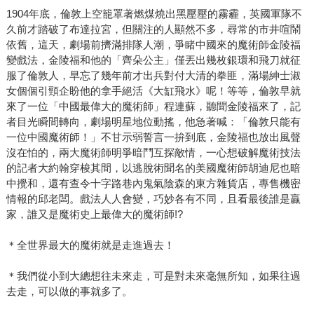
台效果，現在還能從老照片和留存下來的節目單窺見風采。
1904年底，倫敦上空籠罩著燃煤燒出黑壓壓的霧霾，英國軍隊不
還記得收到書稿後，為了封面設計的取材，張國立老師建議
久前才踏破了布達拉宮，但關注的人顯然不多，尋常的市井喧鬧
我們參考看看他們真實的樣子，當程連蘇的相貌跳出來時，
依舊，這天，劇場前擠滿排隊人潮，爭睹中國來的魔術師金陵福
咦？「我看到了什麼？」轉頭連續問了幾個同事，每個人的
變戲法，金陵福和他的「齊朵公主」僅丟出幾枚銀環和飛刀就征
表情都像看到了傑克，他真的是「中國」魔術師嗎？或許扮
服了倫敦人，早忘了幾年前才出兵對付大清的拳匪，滿場紳士淑
相很稱頭，但那張臉竟然能從美國唬到英國，讓觀眾都信他
女個個引頸企盼他的拿手絕活《大缸飛水》呢！等等，倫敦早就
來了一位「中國最偉大的魔術師」程連蘇，聽聞金陵福來了，記
是「中國最偉大的魔術師」，還把見多識廣的報社記者騙得
者目光瞬間轉向，劇場明星地位動搖，他急著喊：「倫敦只能有
團團轉，如今看來真是不可思議！ 一百多年前，所謂的世界
一位中國魔術師！」不甘示弱誓言一拚到底，金陵福也放出風聲
其實很模糊，看不清楚彼此（不是用想像的，就是用打的，
沒在怕的，兩大魔術師明爭暗鬥互探敵情，一心想破解魔術技法
要不就是想像之後再開戰），電燈才剛被發明出來，大城市
的記者大約翰穿梭其間，以逃脫術聞名的美國魔術師胡迪尼也暗
的配電網都尚未普及，訊息的傳遞靠打電報，人們在緩慢中
中攪和，還有查令十字路巷內鬼氣陰森的東方雜貨店，專售機密
迎接歷史劇烈的變動，那是一個看到銀幕上的火車衝過來，
情報的邱老闆。戲法人人會變，巧妙各有不同，且看最後誰是贏
觀眾都會嚇得抱頭奔逃的年代，八國聯軍幾年前才攻入北
家，誰又是魔術史上最偉大的魔術師!?
京，《辛丑條約》剛簽訂，慈禧還在當太后，中華民國尚未
＊全世界最大的魔術就是走進過去！
出生，不久前義和團的拳民還相信戲法能夠擋子彈，蒜頭和
洋蔥掛門口可以驅洋鬼！這也是魔術，只是搞錯了看戲的對
＊我們從小到大總想往未來走，可是對未來毫無所知，如果往過
象。幻術是虛的，人生是實的，電影是假的，國家是真的。
去走，可以做的事就多了。
虛實真假之間，張國立放出長線，魚上鉤了，是要放進缸裡