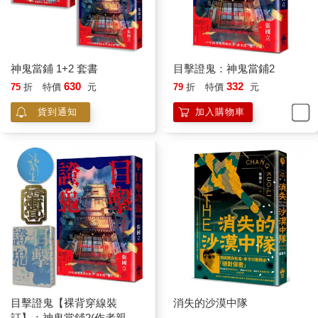
先登台的是金陵福的美國經紀人摩瑟，他一手捏領結，一手背在
腰後，咳了幾聲嗽，場內逐漸安靜。「女士先生，偉大的中國魔
術師金陵福大師今天第一次公開在倫敦表演，先讓我－－」話沒
說完，舞台正中腰間繫大鼓的大漢已擂起鼓槌咚咚咚一陣猛擊，
神鬼當鋪 1+2 套書
目擊證鬼：神鬼當鋪2
兩旁各滾出三名持藤牌與紅纓大刀的中國漢子，他們弓腰縮身，
630
332
75
折
特價
元
79
折
特價
元
幾乎和圓形的藤牌連成一體，滾動中不時閃出刀光與金屬碰撞的
清脆聲。
貨到通知
加入購物車
眾人來不及看清他們的動作，六名中國刀客已躍身捉對廝殺，摩
瑟站在中間縮起身子四處閃躲。
沒人在意摩瑟的窘態，六面藤牌六把刀熱鬧的吸引所有目光。幾
個回合後，怒吼與飛躍，他們在半空擦身而過，轉眼間回到舞台
兩側站得筆直。
當掌聲響起的同時，笑聲也爆開，因為注意力回到摩瑟，他身上
那套西服已被割得如勉強黏在內衣的碎布條。
笑聲來得急，去得也快，所有嘴巴張著卻發不出聲，因為四名身
目擊證鬼【裸背穿線裝
消失的沙漠中隊
著中國宮廷服裝的女孩頭頂繡花大帽子，腳踏傳說中的酒杯鞋，
訂】：神鬼當鋪2(作者親簽