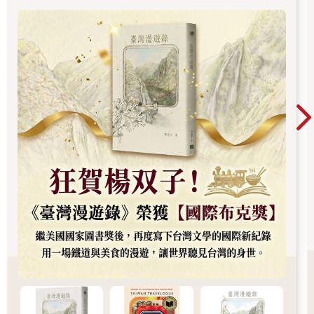
顯然不少人對小腳感興趣，好幾個男人也吼：
續斬獲美國國家圖書獎與英國國際布克獎，寫下
華語文學歷史新紀錄，成功讓世界聽見台灣的身
「小腳，小腳。」
世。
摩瑟僵住，倒是眨眼間，前面三名宮女憑空挺腰翻身讓至後方舞
台，留下齊朵公主轉身面對所有觀眾，她彎腰拱手行禮，腰身才
打直，整個人騰空躍起轉個圈連踢好幾腿，然後平穩落在她麵團
也似的花盆底上。
「齊朵是公主，滿洲女人不纏足……」
摩瑟的話未講完已被驚叫聲壓過，因為公主隨即往地板一躺，以
背部為圓心，球般旋起嬌小身體，頭頂的大拉翅上下擺動，隨時
可能掉落。
驚叫聲中，第一名刀客朝公主射出刀子，卻見公主不慌不忙以左
腳將刀踢高，隨即第二名刀客也擲出刀，公主再伸右腳踢起刀。
兩把刀輪流落下，公主總能精準的踢中不傷人的刀柄，但第三柄
和第四柄同時飛來，兩腳速度加快，四把刀被踢得上下翻騰，隨
時一個閃失，刀若躲開腳，必然筆直落進公主體內。