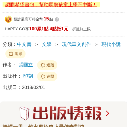
認購希望書包，幫助弱勢孩童上學不中斷！
15
預計最高可得金幣
點
?
100累1點 4點抵1元
HAPPY GO享
折抵無上限
分類：
中文書
＞
文學
＞
現代華文創作
＞
現代小說
追蹤
作者：
張國立
追蹤
出版社：
印刻
追蹤
出版日：
2018/02/01
筆桿一甩，釣出魔術史上最傳奇對決