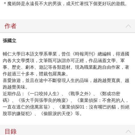
看牠悠游，純粹欣賞魔術的神奇，或者到後台找到燒飯的盲
＊魔術師是永遠長不大的男孩，成天忙著找下個更好玩的遊戲。
眼老人，等一口香嫩的月牙肉，喝一杯漫長的茶？那就任君
選擇了。 人，只能看見他想要相信的那部分。 更多張國立
作品：
作者
張國立
輔仁大學日本語文學系畢業，曾任《時報周刊》總編輯，得過國
內各大文學獎項，文筆既可詼諧亦可正經，作品涵蓋文學、軍
事、歷史、劇本、遊記等各類題材。現為職業亂跑自由作家，著
作超過三十多本，體裁包羅萬象。
喜愛旅遊，並且在途中不斷發現人生的品味，越跑越覺寬廣、越
跑越覺美味。
近期作品：《一口咬掉人生》、《戰爭之外》、《鄭成功密
碼》、《張大千與張學良的晚宴》、《棄業偵探：不會死的人，
一直在逃亡的億萬富翁》、《棄業偵探01：沒有嘴巴的貓，拒絕
脫罪的嫌疑犯》、《偷眼淚的天使》等。
目錄