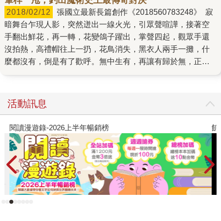
2018/02/12
張國立最新長篇創作《2018560783248》 寂
暗舞台乍現人影，突然迸出一線火光，引眾聲喧譁，接著空
手翻出鮮花，再一轉，花變鴿子躍出，掌聲四起，觀眾手還
沒拍熱，高禮帽往上一扔，花鳥消失，黑衣人兩手一攤，什
麼都沒有，倒是有了歡呼。無中生有，再讓有歸於無，正是
魔術招數，六歲小男孩伙同玩伴挖地道，偷偷鑽進來，掀開
神秘帆幕往裡頭一探，不尋常的瑰奇在眼前展開，就此迷住
了，那是張國立記憶中的魔術起點。 一九六○、七○年的台
活動訊息
北，很多馬戲團來台表演，沿著中山北路遊行到士林，老老
少少追看小丑與大象，河邊的大帳篷藏躲奇幻，空中飛人和
閱讀漫遊錄-2026上半年暢銷榜
飢
拋環表演歷久不衰，縱然彼時的演出現在看來可能破綻百
出，但童年驚嘆擱在心裡亦是未曾褪色，況且當年鑽地道的
男孩後來也成為文字的大魔術師－－小說家。推理、奇幻、
軍事、歷史無所不包，信手拈來都是題材，魔術小說醞釀在
心中多年，因為一個名字的觸發而全面啟動。金陵福( Ching
Ling Foo)，一位在二十世紀初風靡美國、舉辦巡迴公演的中
國魔術師，他發明獨門劇目，與知名的魔術大師胡迪尼一起