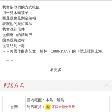
我會依他們的方式吃飯
用一雙木頭筷子
而且我會見到金陵福
表演他的魔術戲法
我會收到信件
從個蒼白的豬尾巴
因為我將啟程
從這兒到上海
－－美國作曲家艾文．柏林（1888-1989）的〈從這裡到上海〉
中國環 The Chinese Linking Rings
看更多
帝國劇場不到開場時間即滿座，所有人都對剛到倫敦的這個中國
人好奇，門口海報寫著：
配送方式
金陵福，獨一無二的偉大中國魔術師
國內宅配：本島、離島
一九○四年的年底，清光緒三十年，倫敦籠罩在燃煤燒出的霧霾之
中，重達一萬三千噸的鐵甲戰艦歌利亞號噴著濃濃黑煙在泰晤士
到店取貨：
台灣
不限金額免運費
河汙濁的河水裡緩緩駛出河口，往亞洲做它可能是最後一趟的旅