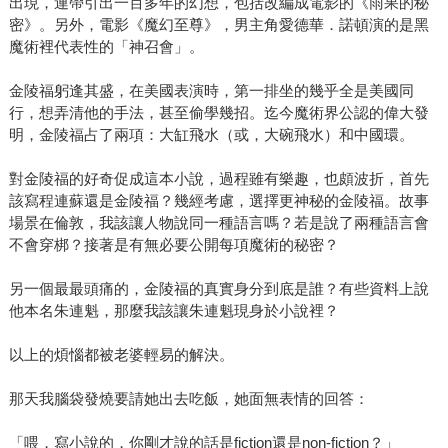
出現，連帶引出一百多年的幻想，包括改編成電影的《雨果的秘
密》。另外，電影《魔幻至尊》，男主角愛德華．諾頓演的是黑
魔術裡代表性的「神召會」。
金陵福躬逢其盛，在美國表演時，第一排坐的幾乎全是美國同
行，想弄清他的手法，甚至偷學幾招。迄今魔術界公認的偉大發
明，金陵福占了兩項：大缸飛水（或，大碗飛水）和中國環。
對金陵福的好奇促成這本小說，過程雖有樂趣，也頗波折，首先
該寫程連蘇還是金陵福？幾經考慮，選擇更神秘的金陵福。故事
場景在倫敦，我該讓人物說同一種語言嗎？若是說了兩種語言會
不會穿梆？接著是有無必要公開每項魔術的秘密？
另一個最最頭痛的，金陵福的真實身分到底是誰？有些資料上說
他本名朱連魁，那麼我該讓朱連魁現身於小說裡？
以上的煩惱都被老婆輕易的解決。
那天我腦袋發燒要請她出去吃飯，她面無表情的回答：
「喂，寫小說的，你剛才說的話是fiction還是non-fiction？」