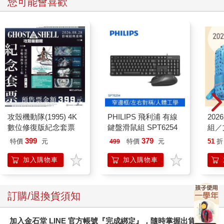
您可能會喜歡
許多人見過中國環的魔術，但第一次見到環在空中旋轉時被串進
另一枚環之中。
觀眾來不及喊好，環落回漢子手裡，耍了兩下，順勢將銀環套住
左右藤牌刀客脖子，在刀客舉刀砍環之前，磁場效力般咻地收了
回去。兩枚環在他手中互擊，發出由高而低的長串清脆餘音。他
投環上扔，眼看環要落到地面，細長如鷹爪的手指快速接住，如
搓開撲克牌，拇指各朝左右一搓，兩手居然各有兩枚環，合計四
枚了。掌聲之中，金陵福兩眼一瞪，依序將環往空中扔，一、
二、三、四，環又落下，他接住第一枚，用這枚去接第二枚，細
攻殼機動隊(1995) 4K
PHILIPS 飛利浦 有線
20
微的鏘聲中，第二、三、四枚環全被第一枚串住，他一手捏著第
數位修復版紀念套票
鍵盤滑鼠組 SPT6254
組／
一枚環，一手握起第四枚環，輕輕朝兩邊展開。
399
379
特價
元
特價
元
51
折
499
沒人眨眼睛，他們眼睜睜見到原本串在第一枚環裡的第二枚、第
加入購物車
加入購物車
三枚都被拉平，而且總數不再是四枚，八枚環「U」字形垂在身
前。
訂購/退換貨須知
動作沒有停止，抖抖兩臂，八枚環瞬間分開，緊接著人往上竄，
銀環一枚跟著一枚筆直朝上飛，只見金陵福半空中伸出左手，抓
加入金石堂 LINE 官方帳號『完成綁定』，隨時掌握出貨動