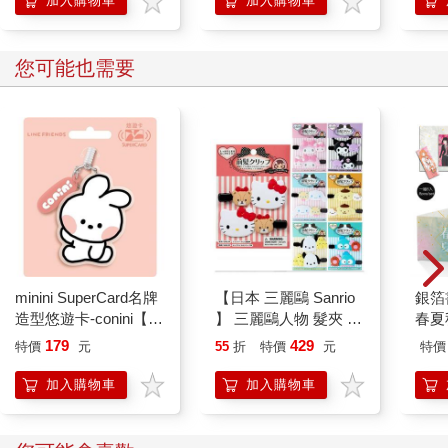
加入購物車
加入購物車
笑容，誰能不愛公主？
這正是第二天某份報紙的標題：
您可能也需要
誰能不愛中國公主？
倫敦人不清楚北京皇宮內究竟有多少公主，至少此時倫敦便有兩
位。
公主剛下場，不知什麼時候梳大辮子、戴瓜皮帽、一身長袍的瘦
長中國男人已站在台上，他向觀眾拱手握拳行禮，並挽起袖子夾
在肩頭，說時遲那時快，兩條枯乾的臂膀往後一兜，再出來時已
各執一枚銀色金屬環。這環大，比其他魔術師用的大了些，與火
minini SuperCard名牌
【日本 三麗鷗 Sanrio
銀箔
車的車輪相當，他怎麼將偌大的銀環藏在身後？
造型悠遊卡-conini【受
】 三麗鷗人物 髮夾 (7
春夏
託代銷】
款人物可選) 頭飾 夾子
(綜)
179
429
舉起環，對敲發出銀鈴般的聲音，漢子隨即輪流將兩枚環往上
特價
元
55
折
特價
元
特價
髮飾 凱蒂貓 庫洛米 大
扔。幾次重複單調的動作，陡然加快速度，手中的環串住落下的
耳狗 布丁狗
加入購物車
加入購物車
環。
分開環，恢復往上擲環，又再一變，兩枚環竟在空中串住。