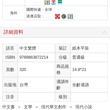
程，老邁的十二吋巨砲不時扭動砲塔，彷彿伸展它依稀可見鏽斑
國際快遞：全球
的腰身。
海外
港澳店取：
劇場前照例圍滿賣菸、賣報紙、擦鞋與提炭爐賣咖啡的小販。除
了排隊設法買張今晚門票的焦急人龍，一腳踩在鞋童腿上的高禮
詳細資料
帽男人正跟另一個以玳瑁梳子整理鬍子的男人聊天，順便各要一
杯咖啡。咖啡對倫敦男人而言，重要性不亞於周報提供的娛樂消
息。不滿十歲、滿臉煤灰的男孩努力煽旺爐內的火，上面的咖啡
語言
中文繁體
裝訂
紙本平裝
壺已發出噗噗聲。兩個男人談論的是周報上的最新消息，金陵福
是中國女皇的御用魔術師，幾年前奉皇命至美國表演，一鳴驚
ISBN
9789863872214
分級
普通級
人。金陵福令美國人耳目一新，許多手法是以前沒見過，據說他
甚至能平空變出裝滿水的大缸。
商品規
頁數
320
14.8*21
格
「大缸飛水。」梳鬍子的誇張的搧動報紙。
適讀年
出版地
台灣
全齡適讀
「八十五磅重，你扛過這麼重的東西嗎？我告訴你，腰，你的腰
齡
受不了。」戴高帽的接話。
注音
級別
變個大缸沒什麼了不起，不過若裝滿水，八十五磅重，很難瞞過
中文書
＞
文學
＞
現代華文創作
＞
現代小說
觀眾的眼睛偷偷抬 上舞台。