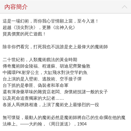
登台，留下合影。後來成為登上國際魔術家協會(I.B.M)的官方
內容簡介
刊物《Linking Ring》的少數華人之一，他在倫敦與程連蘇的
技法比拚，至今仍被視為魔術史上最精采的對決之一。 張國
這是一場幻術，而你我心甘情願上當，至今入迷！
立的小說就從兩人的劍拔弩張開始，無論是大缸飛水、空手
超越《頂尖對決》，更勝《出神入化》
接子彈，或者傑克順著藤蔓往上爬，摸下生金蛋的大白鵝，
貨真價實的死亡遊戲！
他一支筆就讓傳奇全都活了回來，戰爭搭戲法，魔術加輕
功，從倫敦後巷飄出的紅燒魚醬油味，拉牽到清末金陵城的
除非你們看完，打死我也不說誰是史上最偉大的魔術師
荒謬戰局，戰火未曾停歇的上世紀初，竟也是魔術史的黃金
時期，許多魔術師為了成名不惜賭上性命，意外時有所聞，
二十世紀初，人類魔術戲法的黃金時期
傳奇魔術師金陵福、程連蘇、胡迪尼齊聚倫敦
推陳出新的戲法也沒停過。電影《頂尖對決》中曾出現一名
中國環PK射穿公主，大缸飛水對決空竿釣魚
著頂戴穿清裝在台上變出大缸的中國老人，戲中說他是
台上演的是入壁術、逃脫術、空手接子彈
Chung Ling Soo，但更接近金陵福的形象，只不過在好萊塢
台下抓的是拳匪、偽裝者和革命軍
電影裡，他終究是跑龍套性質的客串演出，兩位主角（多年
還有渾身藥草味的雜貨店老闆、身懷絕技謎一般的女子
後才意會到，其實是金剛狼PK蝙蝠俠）似乎也沒看穿金陵福
以及死命追查獨家的大記者……
的祕密，張國立決定甩甩筆桿將他釣回大舞台，重新為觀眾
各派人馬狹路相逢，上演了魔術史上最慘烈的一役
表演破解不了的大缸飛水。當然，金陵福的對手程連蘇也是
魔術史上的奇人，柯林佛斯演過他，《魔幻月光》裡假扮中
無可懷疑，最動人的魔術必然是魔術師將自己的生命擱在他的魔
法棒上。——大約翰，《周日派送》，1904
國魔術師的角色即取材自程連蘇，一身華麗龍袍與誇炫的舞