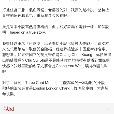
打通任督二脈，氣血流暢。老婆說的對，我寫的是小說，堅持故
事裡的角色和氣氛，重新塑造金陵福吧。
於是這本小說當然是虛構的，但，和好萊塢的電影一樣，加個說
明：based on a true story。
我曾經以筆名「伍兩柒」出過奇幻小說《搶神大作戰》，這次本
來也想用筆名，取個與金陵福、程連蘇接近的中國魔術師名字。
想想看，如果張國立的英文筆名是Chang Chop Kuang，你們聽得
出鍋鏟聲嗎？Chu Sui Shi是不是能使你們的嘴裡有點吸到麵條的
快感？我最喜歡的名字則將會是Chang You Wei，嗅得到醬油味
吧！
對了，關於「Three Card Monte」可能寫成另一本騙術的小說，
那時的筆名必會是London London Chang，隆咚隆咚鏘，大家新
年快樂。
試閱