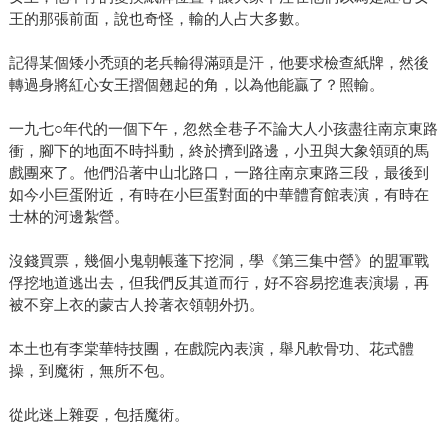
王的那張前面，說也奇怪，輸的人占大多數。
記得某個矮小禿頭的老兵輸得滿頭是汗，他要求檢查紙牌，然後
轉過身將紅心女王摺個翹起的角，以為他能贏了？照輸。
一九七○年代的一個下午，忽然全巷子不論大人小孩盡往南京東路
衝，腳下的地面不時抖動，終於擠到路邊，小丑與大象領頭的馬
戲團來了。他們沿著中山北路口，一路往南京東路三段，最後到
如今小巨蛋附近，有時在小巨蛋對面的中華體育館表演，有時在
士林的河邊紮營。
沒錢買票，幾個小鬼朝帳蓬下挖洞，學《第三集中營》的盟軍戰
俘挖地道逃出去，但我們反其道而行，好不容易挖進表演場，再
被不穿上衣的蒙古人拎著衣領朝外扔。
本土也有李棠華特技團，在戲院內表演，舉凡軟骨功、花式體
操，到魔術，無所不包。
從此迷上雜耍，包括魔術。