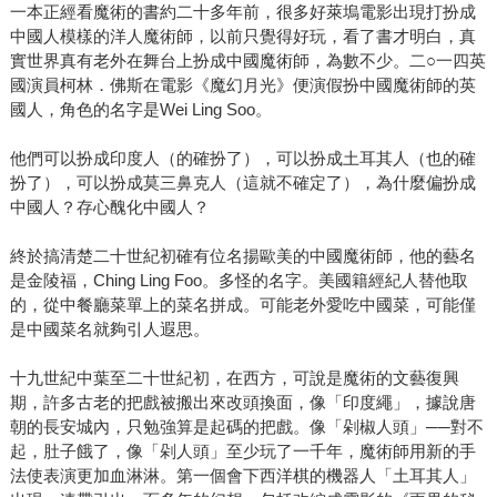
一本正經看魔術的書約二十多年前，很多好萊塢電影出現打扮成
中國人模樣的洋人魔術師，以前只覺得好玩，看了書才明白，真
實世界真有老外在舞台上扮成中國魔術師，為數不少。二○一四英
國演員柯林．佛斯在電影《魔幻月光》便演假扮中國魔術師的英
國人，角色的名字是Wei Ling Soo。
他們可以扮成印度人（的確扮了），可以扮成土耳其人（也的確
扮了），可以扮成莫三鼻克人（這就不確定了），為什麼偏扮成
中國人？存心醜化中國人？
終於搞清楚二十世紀初確有位名揚歐美的中國魔術師，他的藝名
是金陵福，Ching Ling Foo。多怪的名字。美國籍經紀人替他取
的，從中餐廳菜單上的菜名拼成。可能老外愛吃中國菜，可能僅
是中國菜名就夠引人遐思。
十九世紀中葉至二十世紀初，在西方，可說是魔術的文藝復興
期，許多古老的把戲被搬出來改頭換面，像「印度繩」，據說唐
朝的長安城內，只勉強算是起碼的把戲。像「剁椒人頭」──對不
起，肚子餓了，像「剁人頭」至少玩了一千年，魔術師用新的手
法使表演更加血淋淋。第一個會下西洋棋的機器人「土耳其人」