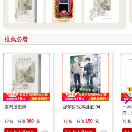
公主不急，她沒給刀子任何機會，不過第五把與第六把也來了，
公主再也雍容不得，她加快滾動的速度，一腳不落空的繼續踢飛
每一把落下的刀子。
後排觀眾早站起身，他們等待公主中刀？等著看公主怎麼解除六
推薦必看
把刀的威脅？
公主蹬出一腳，第一把刀踢回第一名刀客手中，接著第二把、第
三把，當齊朵公主踢中第六把時，身子也陀螺似轉了好幾個圈，
而後曲成弓狀彈起身子。
聽全場的呼喊聲便知道齊朵公主已經征服場內所有的英國男女。
儘管幾年前中國巨大的鐵甲戰艦才被日本人打敗，中國人躺在床
鋪抽鴉片的圖畫出現在英國每份報紙，此時場內的倫敦人卻對如
此嬌小的齊朵公主讚嘆不已。正如之前美國報紙寫的：
臺灣漫遊錄
請解開故事謎底 04
一本
症：
「見過金陵福表演的美國男人，沒有不愛上齊朵公主的。」
開大
300
150
79
折
特價
元
79
折
特價
元
79
折
人也
齊朵邊喘氣邊拍胸脯向觀眾行禮，看她紅通通的臉孔、嘴角旁的
的3