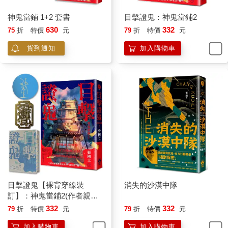
神鬼當鋪 1+2 套書
目擊證鬼：神鬼當鋪2
630
332
75
折
特價
元
79
折
特價
元
貨到通知
加入購物車
目擊證鬼【裸背穿線裝
消失的沙漠中隊
訂】：神鬼當鋪2(作者親簽
＋雨漸耳金屬書籤)
332
332
79
折
特價
元
79
折
特價
元
加入購物車
加入購物車