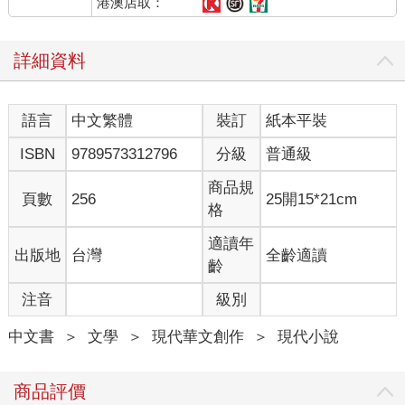
港澳店取：
的墮落，背對主流社會價值，「人只有在那樣的狀態下，不
追求什麼的時候，才能夠經歷奇特的事。」 但他已經年輕不
回來，當然也來不及自我放逐了。 因此，他寫了一系列酒吧
詳細資料
與男人的故事。這些故事成為《偷眼淚的天使》的血肉。 他
需要一個人去串連故事，倪克就誕生了。倪克，一個張國立
年輕時候想成為卻沒成為的人，自我放逐到福隆海邊，把慾
語言
中文繁體
裝訂
紙本平裝
望拋進海裡，但因為具有過目不忘的記憶力加上電腦能力，
ISBN
9789573312796
分級
普通級
毫不費力的做起搜索工作，其實是另一種意義的偵探。 也因
為「逍遙散」，他創造了中醫師吳太白。吳太白需要大量既
商品規
頁數
256
25開15*21cm
痛又悲的眼淚作為「逍遙散」的藥引，於是找上倪克，倪克
格
帶給他的眼淚以及眼淚的故事又成為這個連出門搭高鐵都不
適讀年
敢、也從不出軌的中年男人的某種出口。 從「一帖藥」到
出版地
台灣
全齡適讀
齡
「九件事」，張國立用倪克串連了九個故事構成《偷眼淚的
天使》，而倪克也有自己的故事，故事講到最後，張國立
注音
級別
說，他其實是在呈現一件事：「親情的力量比愛情大」。而
中文書
＞
文學
＞
現代華文創作
＞
現代小說
在這以後，倪克還會繼續活在張國立的小說裡，他計畫以倪
克為主角開始寫偵探推理，「我每年讀一百多本書，讀書時
間遠超過寫作時間。」讀書讀多了，張國立知道自己最愛什
商品評價