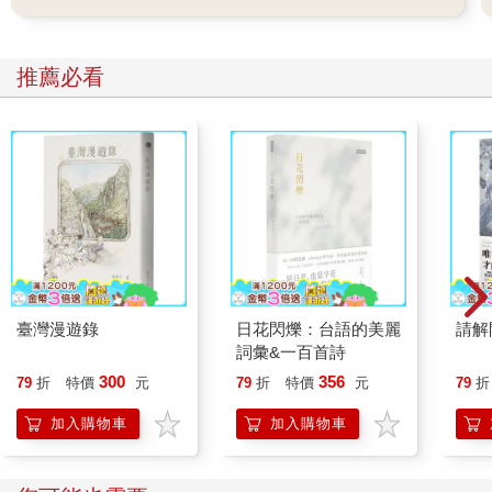
推薦必看
臺灣漫遊錄
日花閃爍：台語的美麗
請解
詞彙&一百首詩
300
356
79
折
特價
元
79
折
特價
元
79
折
加入購物車
加入購物車