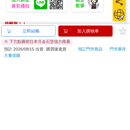
提醒您！！
金石堂及銀行均不會請您操作ATM! 如接獲電話要求您前往
立即結帳
加入購物車
ATM提款機，請不要聽從指示，以免受騙上當！
※ 下方點圖前往本月金石堂強力推薦
退換貨須知：
預計 2026/08/15 出貨
購買後進貨
預訂門市商品
門市庫存
大量採購
**提醒您，鑑賞期不等於試用期，退回商品須為全新狀態**
依據「消費者保護法」第19條及行政院消費者保護處公告之
「通訊交易解除權合理例外情事適用準則」，以下商品購買
後，除商品本身有瑕疵外，將不提供7天的猶豫期：
易於腐敗、保存期限較短或解約時即將逾期。（如：生
鮮食品）
依消費者要求所為之客製化給付。（客製化商品）
報紙、期刊或雜誌。（含MOOK、外文雜誌）
經消費者拆封之影音商品或電腦軟體。
非以有形媒介提供之數位內容或一經提供即為完成之線
上服務，經消費者事先同意始提供。（如：電子書、電