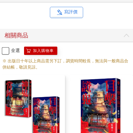
麼，比方大量獨白的保羅奧斯特，或者「提醒我不要忘了讀
者的感受，但也不要忘了自己的風格」的《明朝那些事
寫評價
兒》。 說到風格，張國立的風格簡單講，就是受不了嚴肅，
除非換掉他的DNA。 他也因此知道自己最適合寫什麼，知道
他的人生在與工作分割之後，已經固定在一條路上，這其實
相關商品
讓生活變得單純，「就是讀書和寫作，加上紀律的運動。」
從此他每一天醒來都很滿足，因為可以做什麼，也可以不做
全選
加入購物車
什麼，而不是「今天要做什麼」，這樣的日子剛好可以用來
專心寫書，這樣的日子，「活到七、八十歲仍然會很過
※ 出版日十年以上商品需另下訂，調貨時間較長，無法與一般商品合
併結帳，敬請見諒。
癮。」 另一個計劃中的寫作，是寫父親。以一個遺腹子身份
書寫從未見過面的父親，這當然是一部步步謎團的偵探小
說，他已經蒐輯了許多關於父親的證據。 從《偷眼淚的天
使》，張國立漫長的寫作旅途終於來到了分水嶺。 ＊ 文中張
國立照片，由皇冠文化提供。