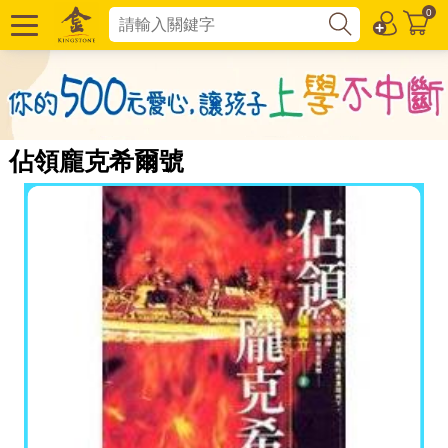
0
佔領龐克希爾號