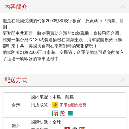
的稿丟到垃圾桶。也明明知道，讀書和寫作是這一輩子最想
內容簡介
做的事，卻只能利用工作之外的時間。 多數人都在過一種不
是自己期望的人生，變成自己不想變成的樣子，然後用盡力
他是在法國受訓的幻象2000戰機飛行教官，負責執行『飛鷹』計
氣追求「放鬆」，放鬆之後明天繼續認真工作。 所以張國立
劃，
到酒吧喝酒，喝威士忌，常喝到爛醉，「威士忌對我的人生
要避開中共耳目，將法國賣給台灣的幻象戰機，直接飛回台灣。
有很大意義，它代表熱情，酒興起來很快，直接進入 high的
誰知一架台灣Ｃ130武裝運輸機在南海墜毀，海軍展開搜救行動，
狀態」那種狀態的另一種說法叫釋放，也是一種男人的溝通
卻引來中共、美國與台灣在南海對峙的緊張情勢！
方式，對每一個自認本質很ㄍㄧㄥ的人，過度思考的神經質
他駕駛著幻象2000正自南海上空飛過，命運使他無可避免的捲入
人格，具有致命的誘惑力。 張國立自認本質很ㄍㄧㄥ，一手
了這場一觸即發的軍事危機中…
端著威士忌，一手寫著那種用嘻笑怒罵又耍賤裝笨來講道理
的文章。 所以，他每一年一定重看一遍日劇「海灘男孩」。
配送方式
反町隆史和竹野內豐來到海邊，什麼也不做也不想，和過去
與未來切斷，純粹的自我放逐，有一些人一些事流過去了，
或留下來了。 所以每一年他都去花蓮台東，台十一線，很優
國內宅配：本島、離島
雅的慢慢走，深深呼吸，這樣他的人生才能和這裡成為一種
到店取貨：
台灣
不限金額免運費
有意義的關係。 有一次他問朋友「中醫有沒有什麼讓人放鬆
的方子？」得到的答案是「逍遙散」。 年輕時候賞給自己一
國際快遞：全球
段自我放逐的歲月是張國立最癡迷的狀態，自我放逐，徹底
海外