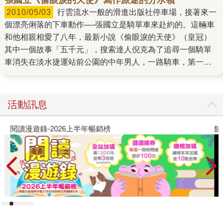
2010/05/03
行雲流水一般的滑進出版社停車場，接著來一
個漂亮俐落的下車動作──張國立是騎單車來赴約的。這輛車
和他相親相愛了八年，最新小說《偷眼淚的天使》（皇冠）
其中一個故事「五千元」，搜索達人倪克為了追尋一個騎單
車消失在淡水捷運站前公園的中年男人，一路騎車，第一天
從台北騎到三芝，第二天從白沙彎、石門、十八王公廟、清
水騎到金山……。 那段路程是他熟悉的風景。 五千公尺日復
一日跑了幾十年，在健身房蒸發掉的汗水難以計算，單車也
活動訊息
騎了近三千個日子，最後終於，張國立奮力抵達了他漫長寫
作人生的分水嶺。即便是獲得第二屆皇冠大眾小說獎的《匈
閱讀漫遊錄-2026上半年暢銷榜
飢
奴》，張國立都承認，他是一路靠著直覺和天賦在寫作，天
賦乃是對讀書寫作的熱情加上累積的知識，用拆成一小塊一
小塊的時間，一本書通常一個月不到便宣告完成，完成後也
不再回頭看。 《偷眼淚的天使》則是他第一部用大塊的時間
寫，專心的寫，寫了26萬字後再刪掉13萬字的小說。 幾十
年，從記者、編輯到總編輯，張國立拋不開工作，即使這工
作讓他變成了一個他不想變成的人，穿西裝應酬或把記者寫