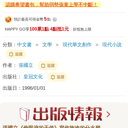
認購希望書包，幫助弱勢孩童上學不中斷！
5
預計最高可得金幣
點
?
100累1點 4點抵1元
HAPPY GO享
折抵無上限
分類：
中文書
＞
文學
＞
現代華文創作
＞
現代小說
追蹤
作者：
張國立
追蹤
出版社：
皇冠文化
追蹤
出版日：
1996/01/01
張國立《偷眼淚的天使》寫作旅途的分水嶺