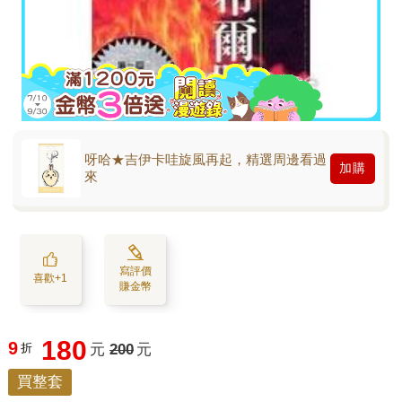
呀哈★吉伊卡哇旋風再起，精選周邊看過
加購
來
寫評價
喜歡+1
賺金幣
180
9
折
元
200
元
買整套