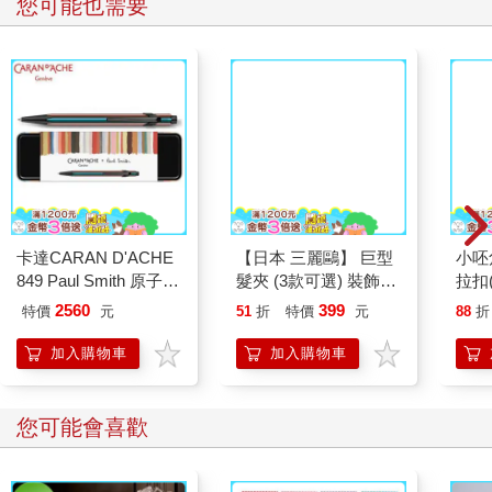
您可能也需要
卡達CARAN D'ACHE
【日本 三麗鷗】 巨型
小呸
849 Paul Smith 原子筆
髮夾 (3款可選) 裝飾髮
拉扣
ED.5 條紋黑
夾 三麗鷗周邊 凱蒂貓
2560
399
特價
元
51
折
特價
元
88
折
Kitty 庫洛米 布丁狗
加入購物車
加入購物車
您可能會喜歡