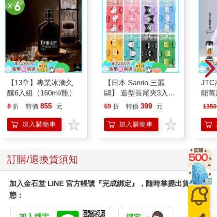
【13章】專業冰滴久
【日本 Sanrio 三麗
JT
釀6入組（160ml/瓶）
鷗】 造型長尾夾3入組
能萬
(8款可選) 凱蒂貓 Hello
80
855
399
8
折
特價
元
69
折
特價
元
1350
Kitty 庫洛米 布丁狗 酷
壁機
企鵝
加入購物車
加入購物車
訂購/退換貨須知
加入金石堂 LINE 官方帳號『完成綁定』，隨時掌握出貨動
態：