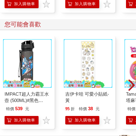
加入購物車
加入購物車
您可能會喜歡
IMPACT超人力霸王水
吉伊卡哇 可愛小貼紙-
Tam
壺 (500ML)#黑色
黃
塔麻
IMUTB01BK
園系
539
38
特價
元
95
折
特價
元
特價
地冰
加入購物車
加入購物車