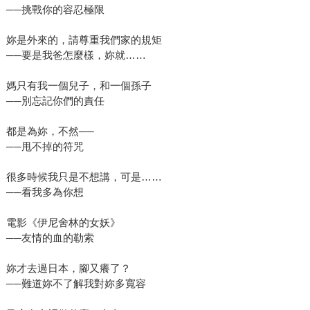
──挑戰你的容忍極限
妳是外來的，請尊重我們家的規矩
──要是我爸怎麼樣，妳就……
媽只有我一個兒子，和一個孫子
──別忘記你們的責任
都是為妳，不然──
──甩不掉的符咒
很多時候我只是不想講，可是……
──看我多為你想
電影《伊尼舍林的女妖》
──友情的血的勒索
妳才去過日本，腳又癢了？
──難道妳不了解我對妳多寬容