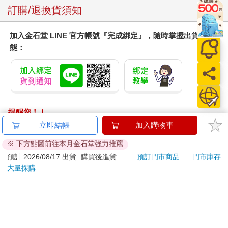
訂購/退換貨須知
加入金石堂 LINE 官方帳號『完成綁定』，隨時掌握出貨動
態：
提醒您！！
金石堂及銀行均不會請您操作ATM! 如接獲電話要求您前往
立即結帳
加入購物車
ATM提款機，請不要聽從指示，以免受騙上當！
※ 下方點圖前往本月金石堂強力推薦
退換貨須知：
預計 2026/08/17 出貨
購買後進貨
預訂門市商品
門市庫存
大量採購
**提醒您，鑑賞期不等於試用期，退回商品須為全新狀態**
依據「消費者保護法」第19條及行政院消費者保護處公告之
「通訊交易解除權合理例外情事適用準則」，以下商品購買
後，除商品本身有瑕疵外，將不提供7天的猶豫期：
易於腐敗、保存期限較短或解約時即將逾期。（如：生