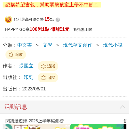
認購希望書包，幫助弱勢孩童上學不中斷！
15
預計最高可得金幣
點
?
100累1點 4點抵1元
HAPPY GO享
折抵無上限
分類：
中文書
＞
文學
＞
現代華文創作
＞
現代小說
追蹤
作者：
張國立
追蹤
出版社：
印刻
追蹤
出版日：
2023/06/01
活動訊息
閱讀漫遊錄-2026上半年暢銷榜
飢