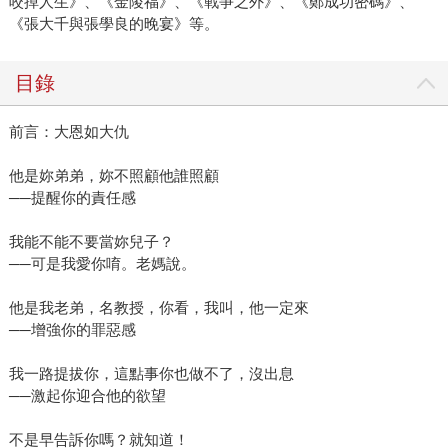
咬掉人生》、《金陵福》、《戰爭之外》、《鄭成功密碼》、
《張大千與張學良的晚宴》等。
目錄
前言：大恩如大仇
他是妳弟弟，妳不照顧他誰照顧
──提醒你的責任感
我能不能不要當妳兒子？
──可是我愛你唷。老媽說。
他是我老弟，名教授，你看，我叫，他一定來
──增強你的罪惡感
我一路提拔你，這點事你也做不了，沒出息
──激起你迎合他的欲望
不是早告訴你嗎？就知道！