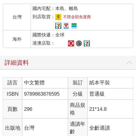
國內宅配：本島、離島
到店取貨：
台灣
不限金額免運費
國際快遞：全球
海外
港澳店取：
詳細資料
語言
中文繁體
裝訂
紙本平裝
ISBN
9789863876595
分級
普通級
商品規
頁數
296
21*14.8
格
適讀年
出版地
台灣
全齡適讀
齡