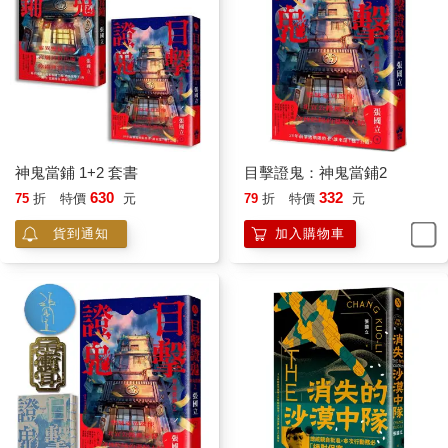
神鬼當鋪 1+2 套書
目擊證鬼：神鬼當鋪2
630
332
75
折
特價
元
79
折
特價
元
貨到通知
加入購物車