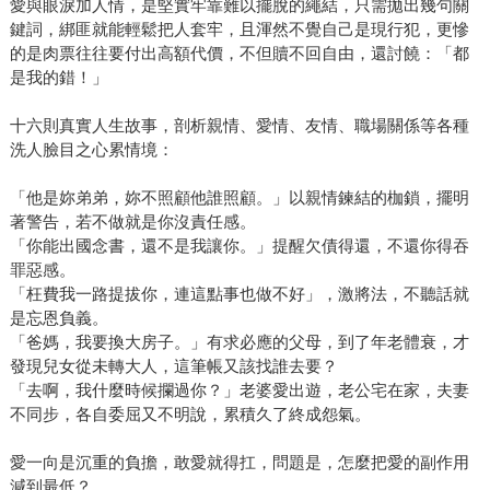
愛與眼淚加人情，是堅實牢靠難以擺脫的繩結，只需拋出幾句關
鍵詞，綁匪就能輕鬆把人套牢，且渾然不覺自己是現行犯，更慘
的是肉票往往要付出高額代價，不但贖不回自由，還討饒：「都
是我的錯！」
十六則真實人生故事，剖析親情、愛情、友情、職場關係等各種
洗人臉目之心累情境：
「他是妳弟弟，妳不照顧他誰照顧。」以親情鍊結的枷鎖，擺明
著警告，若不做就是你沒責任感。
「你能出國念書，還不是我讓你。」提醒欠債得還，不還你得吞
罪惡感。
「枉費我一路提拔你，連這點事也做不好」，激將法，不聽話就
是忘恩負義。
「爸媽，我要換大房子。」有求必應的父母，到了年老體衰，才
發現兒女從未轉大人，這筆帳又該找誰去要？
「去啊，我什麼時候攔過你？」老婆愛出遊，老公宅在家，夫妻
不同步，各自委屈又不明說，累積久了終成怨氣。
愛一向是沉重的負擔，敢愛就得扛，問題是，怎麼把愛的副作用
減到最低？