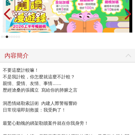
內容簡介
不要這麼計較嘛！
不是我計較，你怎麼就這麼不計較？
親情、愛情、友情、事情……
歷經滄桑的張國立 寫給你的肺腑之言
洞悉情緒勒索話術 內建人際警報響鈴
日常現場即刻救援：我受夠了！
最驚心動魄的綁架勒贖案件就在你我身旁！