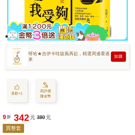
呀哈★吉伊卡哇旋風再起，精選周邊看過
加購
來
寫評價
喜歡+1
賺金幣
342
9
折
元
380
元
買整套