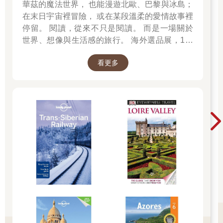
華茲的魔法世界， 也能漫遊北歐、巴黎與冰島；
在末日宇宙裡冒險， 或在某段溫柔的愛情故事裡
停留。 閱讀，從來不只是閱讀。 而是一場關於
世界、想像與生活感的旅行。 海外選品展，1折
起 限量空運商品，先搶先贏 週週商品更新
看更多