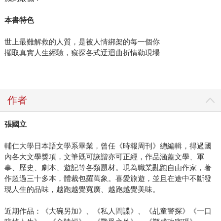
本書特色
世上最難解救的人質，是被人情綁架的每一個你
擷取真實人生經驗，窺探各式迂迴曲折情勒現場
作者
張國立
輔仁大學日本語文學系畢業，曾任《時報周刊》總編輯，得過國
內各大文學獎項，文筆既可詼諧亦可正經，作品涵蓋文學、軍
事、歷史、劇本、遊記等各類題材。現為職業亂跑自由作家，著
作超過三十多本，體裁包羅萬象。喜愛旅遊，並且在途中不斷發
現人生的品味，越跑越覺寬廣、越跑越覺美味。
近期作品：《大碗另加》、《私人間諜》、《乩童警探》《一口