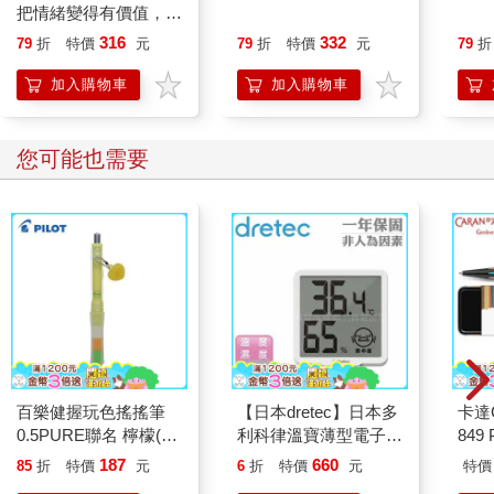
把情緒變得有價值，跟
誰都能自在相處
316
332
79
折
特價
元
79
折
特價
元
79
折
加入購物車
加入購物車
您可能也需要
百樂健握玩色搖搖筆
【日本dretec】日本多
卡達C
0.5PURE聯名 檸檬(限
利科律溫寶薄型電子溫
849 
量)
濕度計-白色-可掛式
ED.
187
660
85
折
特價
元
6
折
特價
元
特價
(O-449WT)