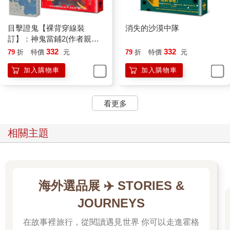
目擊證鬼【裸背穿線裝
消失的沙漠中隊
訂】：神鬼當鋪2(作者親簽
＋雨漸耳金屬書籤)
332
332
79
折
特價
元
79
折
特價
元
加入購物車
加入購物車
看更多
相關主題
海外選品展 ✈️ STORIES &
JOURNEYS
在故事裡旅行，從閱讀遇見世界 你可以走進霍格