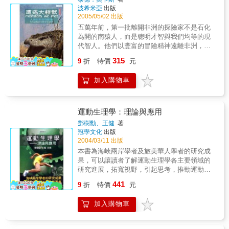
九千萬人l最危險致命的地方：你家！本書就像
波希米亞
出版
是大腦專用的垃圾食物，請及時行樂，盡情享
2005/05/02 出版
用，畢竟總有一天，我們全都死定了。
五萬年前，第一批離開非洲的探險家不是石化
為開的南猿人，而是聰明才智與我們均等的現
代智人。他們以豐富的冒險精神遠離非洲，通
過歐亞洲，進入澳大利亞和美洲，最後到達太
315
9
折
特價
元
平洋諸島及紐西蘭，他們探索了整個地球。他
們見到了一個前所未見的世界，由「怪獸」所
加入購物車
統治的世界。 本書詳述史前人類遠離非洲，探
索新世界的過程，其間，所遭遇到的大怪獸，
是陌生、巨大的，他們要如何與怪獸們共處，
爭奪彼此的生存空間？本書透過科學證據的佐
運動生理學：理論與應用
證，以全球視野觀點描述編撰而成。
鄧樹勳、王健
著
冠學文化
出版
2004/03/11 出版
本書為海峽兩岸學者及旅美華人學者的研究成
果，可以讓讀者了解運動生理學各主要領域的
研究進展，拓寬視野，引起思考，推動運動生
理學研究的進一步發展。 & 深入介紹運動性肌
441
9
折
特價
元
肉疲勞的生理機制、運動與骨代謝研究、運動
與體液平衡、運動心臟研究的現狀與發展、運
加入購物車
動與氧自由基和抗氧化系統、運動心臟研究及
其進展、體適能檢測與評價、肥胖與運動、無
氧運動能力及其測與評價、攝取不同濃度氧對