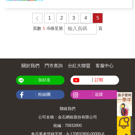
1
2
3
4
5
頁數
5
/5
移至第
頁
關於我們
門市查詢
分紅大聯盟
客服中心
加好友
訂閱
粉絲團
追蹤
聯絡我們
公司名稱：金石網絡股份有限公司
統編 : 70832800
食品業者登錄字號：A-170832800-00000-6