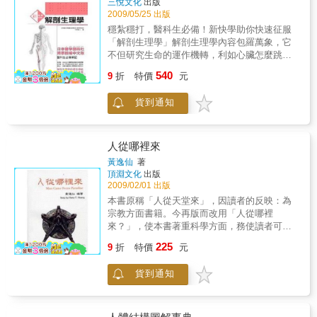
三悅文化
出版
應用--例如行銷與政治。「人是社會的動物」這
我們眼前更迭、在我們指間流轉。隱藏在學習
2009/05/25 出版
句話，竟然可以從鏡像神經元的研究得到充分
閱讀過程的背後，腦部構造及迴路相互之間不
穩紮穩打，醫科生必備！新快學助你快速征服
的支持。原來模仿竟然如此重要，它不但是最
斷建立新的連結，簡而言之，我們之所以能夠
「解剖生理學」解剖生理學內容包羅萬象，它
原始的學習，更是形塑人類行為的一雙手。看
學會閱讀，仰賴的全是腦部可塑性的設計；反
不但研究生命的運作機轉，利如心臟怎麼跳
到別人笑時，鏡像神經元讓我們不由自主的微
之，由另一個角度來看，當我們正在閱讀時，
動、肌肉怎麼收縮...等，並針對每個器官或組
笑起來；透過觀察到的面部表情，鏡像神經元
540
我們的腦無論是在生理或智力層面，都永遠地
9
折
特價
元
織的名稱、位置、結構去做解說。這門學科在
提供我們一個內在的模仿，幫助我們在第一時
改變了。本書將以受世人推崇的法國小說家馬
臨床上非常重要，但由於相當複雜，而且專有
間察知別人表情和情緒的改變；鏡像神經元幫
塞爾‧普魯斯特為象徵性的例子，並且與一般人
貨到通知
名詞很多，因而不容易瞭解。本書為日本濱松
助我們的大腦知曉別人的意圖，讓我們瞭解別
眼中地位低下的烏賊作對比，探索關於「閱
大學的教授─竹內修二，依據多年教學經驗以及
人的心智狀態；透過這種鏡像式的模仿，我們
讀」兩種截然不同的層面。普魯斯特的閱讀聖
本身專業知識撰寫而成。以幫助學習為主旨，
可以跟別人分享情緒、經驗、需求和目標──模
殿與科學家的烏賊實驗，恰巧提供互補的角
詳細解說生理學與解剖學的知識與概念。書中
仿和鏡像神經元加速了自己和他人的親密關
人從哪裡來
度，幫助我們瞭解「閱讀腦」的個體智力，與
強調，讀者可以用自己的身體為設想，進而去
係。大腦派出鏡像神經元這個特派員，來瞭解
黃逸仙
著
複雜的生物學基礎。正如平克在語言認知領域
瞭解整個身體的結構與概念，將知識系統化，
我們自己存在的情況並處理我們與別人的關
頂淵文化
出版
的權威之作《語言本能》，沃夫博士的《普魯
而不只是硬背專有名詞。如此一來，就能夠徹
係。人我是「一枚銅板的兩面」：沒有他人，
2009/02/01 出版
斯特與烏賊》將在書寫語言的研究上貢獻良
底瞭解我們的身體，還能感受到人體各個器官
何來自我。透過模仿，我們瞭解別人，進而瞭
本書原稱「人從天堂來」，因讀者的反映：為
多，身為閱讀的愛好者的她殫精竭慮，在書中
與功能均其來有自，讓人為身體的奧妙大受感
解自己。這種感同身受的同理心，正是社會行
宗教方面書籍。今再版而改用「人從哪裡
詳細分析了孩童大腦學習閱讀的過程中的各種
動。【本書特色】本書為寫給學生的參考工具
為最基本的起始點。沒有人是孤島，人類是生
來？」，使本書著重科學方面，務使讀者可以
轉變。本書獲選美國獨立書商協會選書、出版
書，所以裡頭有做一些特殊設計，幫助讀者掌
物上先天設定、演化上設計好要跟別人深深相
得到某方面的知識。對于天文、地理，本書中
者週刊年度非文學好書，登上波士頓環球報排
225
握重點。1. 各章扉頁皆有摘要解說。各章第1頁
互聯結在一起的──鏡像神經元向我們證明了這
9
折
特價
元
有很詳細的描述。有關「神話」或「傳說」，
行榜，並售出五國版權（Anne Edelstein）。
會說明章節內容，配合圖表讓您一目了然。2.
一點。
讀者應以「歷史」的觀感來閱讀。才使神話與
圖表清晰豐富，內文簡明易懂。該書以建立基
貨到通知
傳說得到正確的迴響。讀者不可認為神話與傳
礎為第一優先，使用大量圖表，簡潔易懂，幫
說係虛無訛傳、荒誕不經之說。中國人有一則
您打下紮實的根基。3. 關鍵字句施以紅色標
「神話」：黃帝乘龍回天。以現代人的歷史和
記。特別重要的關鍵字皆以紅色標示，讓您輕
科學觀念看法，我們試將它用今日的語法解釋