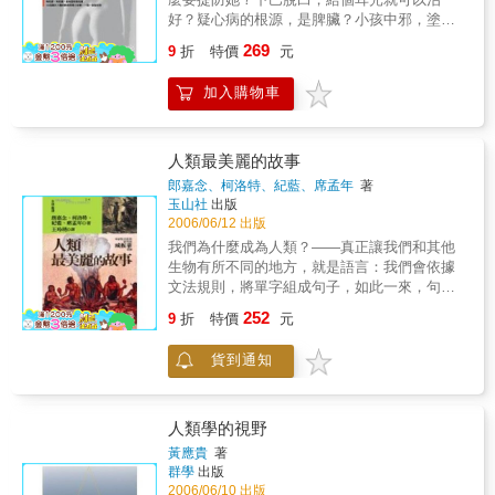
不知如何和異性來往，還是對謎樣的異性充滿
耗，各領域的專家也都認為我們活在赤字當
好？疑心病的根源，是脾臟？小孩中邪，塗米
好奇，這都是 一本您必讀的書。
中。過去我們瞭解的地方性環境破壞，不外乎
田共會好？在別人面前咬拇指，代表什麼意
269
都市和工業化空氣污染、水域化學污染、和城
9
折
特價
元
思？身體有自己的故事，也有自己的傳說
市裡的髒亂。這些地方性的健康威脅現在更嚴
幾世紀以來，說故事的人拿來當作題材的配
重，因為全球性生態系統起了變化。我們正在
加入購物車
角，無意間透漏了當時對人體的觀念與常識。
改變地球生命的形式，然而此事對未來的影響
本書從歐洲的童話、傳說、迷信、新聞事件中
卻不太清楚。我們應該要擴大環境與健康議題
挖掘蛛絲馬跡，幫助你更了解自己的身體，以
的範圍，研究工作應包括如何維持各種自然系
及身體的脆弱、美妙和禁忌。
人類最美麗的故事
統，因為那才是人類生存、健康、和幸福的基
郎嘉念、柯洛特、紀藍、席孟年
著
本依據。──第十章 全球環境變化【作者簡
玉山社
出版
介】Tony McMichael，流行病學教授，他對古
2006/06/12 出版
人類學和社會歷史也涉獵極博。在環境改變及
我們為什麼成為人類？——真正讓我們和其他
人類健康議題，獲極高評價深具影響力。
生物有所不同的地方，就是語言：我們會依據
文法規則，將單字組成句子，如此一來，句子
便有了意義，不再只是單字之間的簡單串連。
252
9
折
特價
元
事實證明某些大型的猿猴可以認得上百個單
字，有些黑猩猩甚至還認得九百個單字。但
貨到通知
是，牠們就是不懂得如何造句。只有人類與眾
不同嗎？——對。我們可以生活在極圈地帶，
也可以在撒哈拉沙漠裡過日子；我們可以住在
海邊，也可以住在陸地上。我們發明了社會組
人類學的視野
織，從此各個人群和種族過起截然不同的生
黃應貴
著
活。於是人類便區分成幾千個種族，不再像其
群學
出版
他的動物一樣，必須依照生理條件過生活，而
2006/06/10 出版