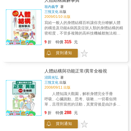
人體結構圖解事典
鬆找出重點，有助於考試前整理歸納。4.
如下：黃帝族的領導人，搭乘「龍形飛船」返
垣內義亨
著
「Note」解說更明白。重點與進一步解說，都
回天堂向上帝述職。科學不斷在發展，地球歷
三悅文化
出版
整理在側邊的「Note」欄中，不僅清晰易懂，
史資料也不斷在發掘；對本書有關資料，作者
2009/01/10 出版
並兼顧資料的豐富性。5. 生活化的專欄單元。
也不斷在搜集中。希望不久的將來，本書再新
寫給一般人的身體結構百科讓你充分瞭解人體
專欄將介紹與生活相關的各種知識，讓棘手的
刷時會以另一個新面目出現在讀者面前。
的構造及功能&病因及症狀人類的身體結構的精
科目不再陌生。6. 詳細的索引有助於書寫報告
密程度，不管多複雜的高科技機械都無法相
與因應考試。中英對照讓您迅速找到目標，是
比。因此，我們每天無時無刻都在使用，但很
考試與報告時的最佳幫手。
315
9
折
特價
元
多人對身體的構造還是不太瞭解。本書主旨在
於希望人們對自己的身體有一定程度的認識，
貨到通知
是本寫給普羅大眾的身體知識百科。書中使用
豐富的彩色插圖，搭配淺顯易懂的解說，用深
入淺出的方式介紹複雜的身體結構。而且也加
進了最新研究所發現的免疫機轉及遺傳因數的
人體結構與功能正常/異常全檢視
功能，並且詳細說明關於各個器官的主要疾
沼田光弘
著
病。讓各位能簡單的瞭解我們的身體結構及各
三悅文化
出版
個部位的功能。透過本書，讀者能夠更深入明
2008/09/11 出版
白身體的結構，藉由瞭解自己的身體，有助於
人體知識大觀園，解析身體完全手冊
維持身體健康及提高生活品質。【本書特色】
呼吸、心臟跳動、思考、咳嗽…一切看似簡
1. 書中介紹的各種器官，均附有詳細的彩色圖
單，且理所當然的活動，其實背後是由許多器
解。2. 內容淺顯易懂，敘事富有條理。
官、組織，經過一連串精密且準確的運作所達
288
9
折
特價
元
成的，任何一個環節出差錯，都有可能導致身
體發生異常。 本書分為十二章，分別為：
貨到通知
1.呼吸、2.循環、3.消化、4.排泄、5.代謝、6.
內分泌、7.腦的構造及機能、8.運動．睡眠、9.