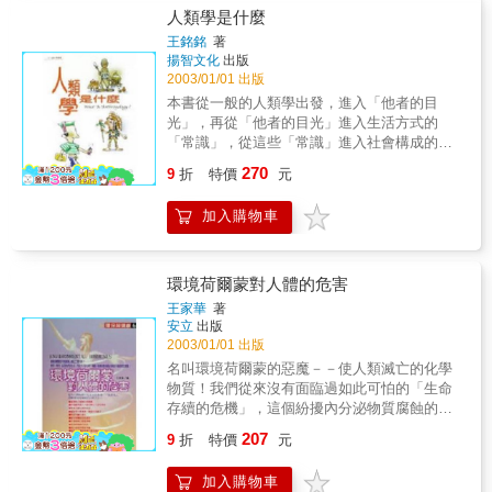
人類學是什麼
王銘銘
著
揚智文化
出版
2003/01/01 出版
本書從一般的人類學出發，進入「他者的目
光」，再從「他者的目光」進入生活方式的
「常識」，從這些「常識」進入社會構成的原
理，再轉入學科在知識互惠中的意義，最後論
270
9
折
特價
元
述人類學的基本認識與價值。 作者以通俗淺顯
的方式，介紹人類學的概念與理論，使本書兼
加入購物車
顧通俗性與學術性，既可做為通俗讀物，又可
做為教材做用。
環境荷爾蒙對人體的危害
王家華
著
安立
出版
2003/01/01 出版
名叫環境荷爾蒙的惡魔－－使人類滅亡的化學
物質！我們從來沒有面臨過如此可怕的「生命
存續的危機」，這個紛擾內分泌物質腐蝕的程
度如何，污染實態，研究者的危機感，行政方
207
9
折
特價
元
面的拖延等，從各種角度來闡述並報告真實，
令人震撼的情況！
加入購物車