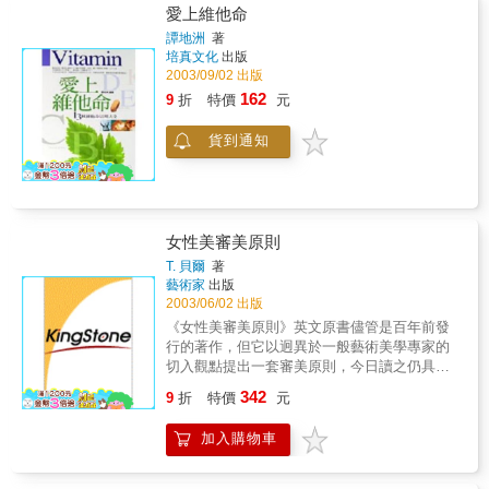
運動能力的影響、大腦的高級功能、運動技能
愛上維他命
形成、運動與糖尿病、運動與細胞凋亡、運動
譚地洲
著
與興奮劑等。本書既是一本很好的運動生理學
培真文化
出版
教材，也是一部實用的教師參考書。
2003/09/02 出版
162
9
折
特價
元
貨到通知
女性美審美原則
T. 貝爾
著
藝術家
出版
2003/06/02 出版
《女性美審美原則》英文原書儘管是百年前發
行的著作，但它以迥異於一般藝術美學專家的
切入觀點提出一套審美原則，今日讀之仍具有
許多鏗鏘有力、不容辯駁的論點。本書中文譯
342
9
折
特價
元
作首次在台出版，必然在藝術美學界泛起一陣
漣漪。這一次，不僅要跳脫畫框，還要跳脫您
加入購物車
的思考尺規！