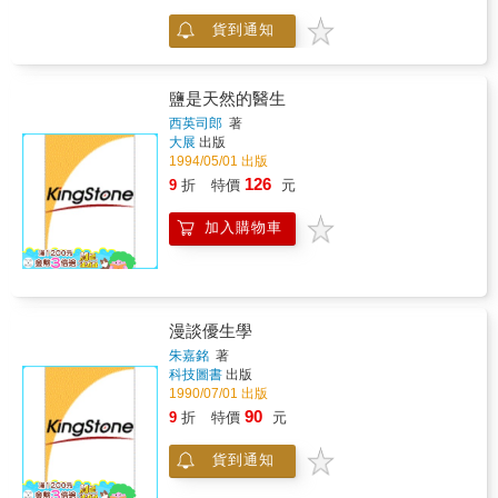
論生死奧祕的入門書，以淺顯易懂的詞句，闡
貨到通知
述生死與科學之間的關連，沒有專業背景的人
一樣可以輕鬆閱讀。 本書以宏觀科學的角
度，詳細分析生死的奧祕，並提出整合性理
論，乃當今最接近生死真相的鉅著。書中羅列
鹽是天然的醫生
醫學、大腦科學、宇宙科學、物理學、生命科
西英司郎
著
學、心理學、太空生物學、超心理學、靈魂現
大展
出版
象研究等九大系統與生死相關的最新資料，內
1994/05/01 出版
容翔實，立論中肯，為生死學教育開創了一條
126
9
折
特價
元
嶄新道路，也提供給徬徨空虛的人們一帖清新
踏實的妙方。
加入購物車
漫談優生學
朱嘉銘
著
科技圖書
出版
1990/07/01 出版
90
9
折
特價
元
貨到通知