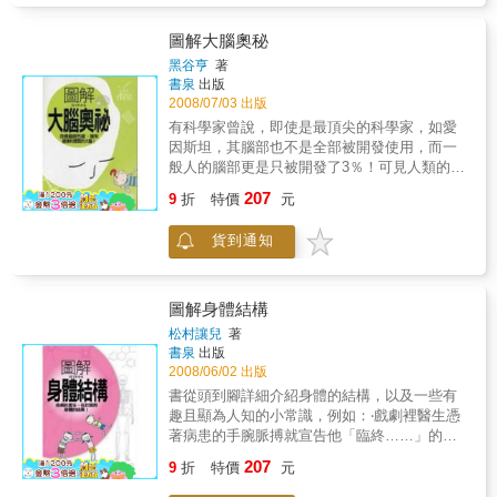
生殖、10.身體的恆定性、11.免疫、12.感覺。
以研究生命的運作機轉為主，例如心臟怎麼跳
圖解大腦奧秘
動、肌肉怎麼收縮...，還加上解剖位置、名
黑谷亨
著
稱、結構的解說。將解剖．生理．病理融會貫
書泉
出版
通。以淺顯易懂的方式解說，如同面對面授課
2008/07/03 出版
般，口語化的講解身體運作的機轉。適合作為
有科學家曾說，即使是最頂尖的科學家，如愛
護理系學生以及護理人員的基礎補充教材，對
因斯坦，其腦部也不是全部被開發使用，而一
於想瞭解自己身體的民眾，也是本優良的入門
般人的腦部更是只被開發了3％！可見人類的腦
手冊。本書特色 1. 基礎知識Q&A 本書利
部能發揮到什麼樣的地步，目前仍難以得知。
207
用「問與答」的模式，在問句catch重點，在回
9
折
特價
元
雖然我們的人腦只被開發了3％，但你真的了解
答詳細解釋，幫助讀者迅速瞭解內容。2. 平易
你的腦嗎？眼見不一定為憑，你能確定你看到
近人的敘述法 本書在遇到複雜艱深的部分
貨到通知
的是真實的嗎？本書詳細介紹有關腦部的機
時，會盡量用易懂的詞彙簡單說明，並模擬實
能，從最基礎的腦部結構開始介紹，到如何預
際面對面授課的情景，用口語化來表示，讓艱
防老人痴呆等腦部疾病，並開發潛能。【本書
深難懂的解剖學、人體生理學，變得輕鬆有
特色】●藉由日常生活的簡單實驗，讓讀者輕鬆
圖解身體結構
趣。3. 護理實用指南 全書一共有294個問
了解複雜難懂的腦部知識。●不以艱澀難懂的數
松村讓兒
著
題，再包括各種知識的小專欄，全身從頭到
學公式或物理法則呈現內容，不僅適合一般讀
書泉
出版
腳，由外而內，全部都有介紹。是學生受益無
者，也適合醫學系學生或初學者。●承襲一貫圖
2008/06/02 出版
窮的基本教材，亦是護理人員的實用戰備手
解系列的風格，有豐富的有趣插畫。
書從頭到腳詳細介紹身體的結構，以及一些有
冊。
趣且顯為人知的小常識，例如：‧戲劇裡醫生憑
著病患的手腕脈搏就宣告他「臨終……」的劇
情，是大錯特錯！也許只是病患剛好血壓低而
207
9
折
特價
元
摸不到。‧人類是由「銅鑼燒」演變而成的！‧腰
痛果真是人類的宿命！‧尿液一點都不髒，反而