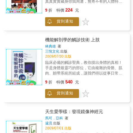
真真實實藏身你我周遭，無奇不有的人體特異
韌帶都逐一的做詳細解說。書中詳細記載在實
功能。二、本書共分六篇：首篇「不可思議的
224
際操作觸診時，該如何找出各部位之正確位置
9
折
特價
元
人體異能」，向讀者介紹如帶電、具透視力，
的方法。不同的動作，所牽動的肌肉各有不
及能以皮膚閱讀等種種奇特怪異的體質；第二
同，即使是位於身體內側的深層肌肉，只要方
貨到通知
篇「穿越時空的超能力」，講述特異人士對如
法對了也有辦法探觸……。此外亦介紹下肢與
分身術、隔空取物、以念力移動物體等等特異
軀幹在解剖學上特徵，以及臨床上常見的疾
功能的操控方式；第三篇是有關「大腦」的議
病，讓讀者的專業知識更為全面。本書並不是
題，帶讀者認識潛力無窮的大腦功能；第四篇
機能解剖學的觸診技術 上肢
紙上談兵，而是期望對實際的臨床治療能有實
講述的是心靈感應；第五篇探討生與死，以及
林典雄
著
質上的幫助。如果能夠活用本書所學，一定可
靈魂徘徊陰陽界等案例；最末篇則將焦點放在
三悅文化
出版
以提高病情判斷的正確性，之後的治療、復健
夢，帶讀者巡遊豐富多彩的夢境世界。三、搭
2009/07/30 出版
亦會更有效果。
配精美彩圖，讓讀者更容易掌握特異功能與特
臨床必備的觸診聖典，教你摸出身體的真相！
異功能者的奇幻世界。
手是身體最靈巧的部位，它由複雜的骨骼、肌
肉、韌帶系統所組成，讓我們得以從事日常生
活中，各種看似理所當然實則精巧神奇的動
540
9
折
特價
元
作。本書詳細介紹手的解剖位置、機能、相關
疾病，以及臨床觸診的步驟，乃寫給從事骨骼
貨到通知
肌肉復健治療的物理治療師、與職能治療師，
以及相關科系的學生的專業技術教本。希望讀
者可以利用這本書磨練自己的觸診技術。往後
在臨床實際操作時，能夠將藉由觸診所得到的
天生愛學樣：發現鏡像神經元
資訊做正確的判斷，更有效的幫助病患回復運
馬可．亞科
著
動機能。觸診是藉由手觸摸患者的身體，以判
遠流
出版
斷、評估身體的狀況，因此對於人體的正常機
2009/07/01 出版
能及解剖位置必須有充分的理解。本書內容在