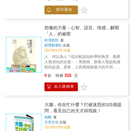
倫理的角力，其實至今我們仍然面對同樣的思
個人都有，可是你真的瞭解它嗎？瞭解我們的
──布魯姆（Kenneth Blum），哈佛大學大腦科
用 第3章& 神經傳遞物與功能 第4章& 神經傳遞
辯，如在動物身上注入人體細胞等各種具爭議
大腦怎麼運作，才不會再被錯誤觀念給騙得團
學中心執行長 「承現峻什麼都做得到。他早就
物和心靈 第5章& 神經傳遞物和心理疾病 &
貨到通知
性的轉基因技術。
團轉！各種關於大腦的常見迷思，現在就讓東
被公認為一流的物理學家、電腦高手，以及開
大教授來為你打破！看完這本書，你一定會驚
創新局的神經科學家，而這本書就像他本人一
嘆：「原來，我的大腦是這麼一回事！」本書
樣乾脆俐落、平易近人，又能啟迪人 心，顯示
特色【原來記憶力是這麼回事？】人到底是怎
他也是一位了不起的作家。」──史特格茲
想像的力量：心智、語言、情感，解開
麼記憶的？為什麼有些事可以記得很熟，有些
（Steven Strogatz），康乃爾大學教授，《同
「人」的祕密
事卻馬上就忘？大腦第一奧義：東大教授帶你
步》（Sync）作者 「一部具有里程碑意義的作
松澤哲郎
著
從頭瞭解我們記憶的原理、瞭解人腦為什麼有
品華麗登場，至今還沒有其他研究者能夠如此
經濟新潮社
出版
「學習」的功能、瞭解為什麼人會健忘。從此
深入大腦叢林，並揭露其中奧祕與大家共
2013/01/29 出版
你更能善用大腦，記得更快更清楚！【原來腦
享。」──伊葛門（David Eagleman），《躲在
人，何以為人？從比較認知科學的角度，觀察
部科學這麼簡單？】智商到底是什麼？和基因
我腦中的陌生人》（Incognito）及《死後四十
人類演化的近親－－黑猩猩，探索人類認知過
有關嗎？基因改造是不是可以創造出超人啊？
種生活》（Sum）作者 「剛嶄露頭角的神經連
程的起源。原來，人與黑猩猩最大的不同，在
大腦第二奧義：要懂腦部科學的專業知識，原
結體學，是極其重要且令人振奮的研究領域，
於人類擁有想像的力量－－即使當下感到絕
來也得瞭解基因和DNA？別擔心太艱深，東大
承現峻將親自帶著你一步一步瞭解這門學問。
315
9
折
特價
元
望，但是對未來懷抱著希望，也因此，世界可
教授用可愛的插圖深入淺出地告訴你，其實腦
本書引人入勝，讀之教人欲罷不能，是所有自
以持續進步與發展。人，何以為人？人類的心
部科學沒有那麼可怕！【原來大腦是這樣管理
許思索生命本質者不能不讀的好書。」──葛詹
加入購物車
智是怎麼演化而來的？如同人類的身體是演化
情緒？】我們為什麼會覺得很憂鬱？為什麼會
尼加（Michael Gazzaniga），加州大學聖塔芭
的產物，人類的心智，一樣也是演化的產物。
覺得很開心？到底是大腦裡的什麼決定我們的
芭拉分校教授，《大腦、演化、人》
本書作者松澤哲郎是靈長學權威，他發現，世
情緒？大腦第三奧義：原來情緒也是大腦在控
（Human）及《我們真的有自由意志嗎？》
界上並沒有所謂「心智的化石」，可以提供我
大腦，你在忙什麼？打破迷思的101個提
制！搞清楚情緒在大腦中運作的原理，你也能
（Who&rsquo;s in Charge?）作者
們研究人類認知演化的起源。然而，藉由瞭解
問，看見自己的天才與瑕疵！
成為情緒管理高手，擺脫討厭的壓力與憂鬱！
人類演化的近親－－黑猩猩，可以帶領我們一
【原來聰明用腦就能輕鬆生活？】吸菸真的可
徐剛
著
窺人類認知演化的奧祕。人類與黑猩猩的ＤＮ
以讓頭腦變好？喝咖啡為什麼會睡不著？鬥志
方舟文化
出版
Ａ排列方式僅有1.2％的不同，但兩者之間究竟
和幹勁要怎麼培養？ 大腦第四奧義：瞭解哪些
2013/01/09 出版
有何差異？本書透過研究人類演化的近親－－