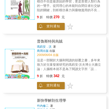
模仿不但是最原始的學習，更是形塑人類行為
講述上肢的觸診方式，分為三大部分，將人體
的一雙手。從同理心的本能到自閉症者社交缺
上肢全部的骨骼、肌肉、韌帶都逐一的做詳細
陷的關鍵，剖析模仿暴力與藥物濫用的不良行
解說。書中詳細記載在實際操作觸診時，該如
為，從行銷與廣告、政治認同到團體歸屬感，
270
何找出各部位之正確位置的方法。不同的動
9
折
特價
元
這個與人類生活息息相關的科學發現，讓我們
作，所牽動的肌肉各有不同，即使是位於身體
對大腦的奧妙又多了一份敬畏。你聽過「神經
內側的深層肌肉，只要方法對了也有辦法探
貨到通知
行銷學」、「神經經濟學」或「神經政治學」
觸……。此外亦介紹上肢各部位的解剖學上特
嗎？不久的將來這些將會變成熱門研究。一九
徵，以及臨床上常見的疾病，讓讀者的專業知
八○年代末，義大利的一個神經生理研究團隊在
識更為全面。本書並不單只是紙上談兵，而是
獼猴的大腦中，意外發現一種特別的神經元，
普魯斯特與烏賊
期望對實際的臨床治療能有實質上的幫助。如
進而在人類大腦中也發現同樣的神經元，為神
瑪莉安．沃
著
果能夠活用本書所學，一定可以提高病情判斷
經科學帶來石破天驚的影響。它有個恰如其份
商周出版
出版
的正確性，之後的治療、復健亦會更有效果。
的名字：鏡像神經元（mirror neurons）。鏡像
2009/06/04 出版
本書特色：臨床實戰教學 本書以實際操作為
神經元的發現有多重要？有學者認為，就像
這是一部關於大腦和閱讀的顛覆之書，多年來
主，鉅細靡遺的詳述各種臨床觸診需知。詳細
DNA的發現對生物學的影響一樣。有了大腦中
致力於兒童發展研究的瑪莉安‧沃夫博士大膽立
步驟圖解 每個步驟都搭配實體真人圖片，讓理
這無數面的鏡子，科學家對這個人體最神祕的
論：人腦根本就不是為了閱讀文字所「設
解更為容易。專業知識最放心 本書作者與監修
主宰從此「腦界大開」。原來，被奉為圭臬數
計」。書寫文字花了兩千年的時間才被發展出
者，均為日本復健科系的醫師、教授，作者更
342
十年的理論──皮亞傑的「嬰兒是透過學習才會
9
折
特價
元
來，新生兒更需要兩千個日子才能學會閱讀，
是從事整形外科領域的復健工作約二十年。本
模仿」──有誤，如今的實驗證據顯示恰恰相
簡直就是要大腦全面改造才能適應文字！光看
書乃是作者將自己行醫與教學的實際經驗彙集
反：嬰兒是透過模仿來學習的。經由一個又一
貨到通知
為數眾多的閱讀障礙者（dyslexia）就知道，講
成冊，專業值得讀者信賴。
個的實驗，本身即為重要研究者之一的作者，
到閱讀，咱們的腦袋可一點都不「適者生存，
帶領我們飽覽一趟鏡像神經元發現之旅：有出
不適者淘汰」。而所謂的「閱讀障礙」更可能
人意表的靈光一閃、創意十足的研究蹊徑，也
代表著無邊無際的創造力！本書主要在敘述人
新快學解剖生理學
有看似平淡無奇、實則巧妙無比的實驗手法；
類大腦如何演化出閱讀能力的故事，並同時揭
竹內修二
著
有規規矩矩的科學實驗，也有社會活動的研究
露智力演化的奧祕，而此故事其實一直不斷在