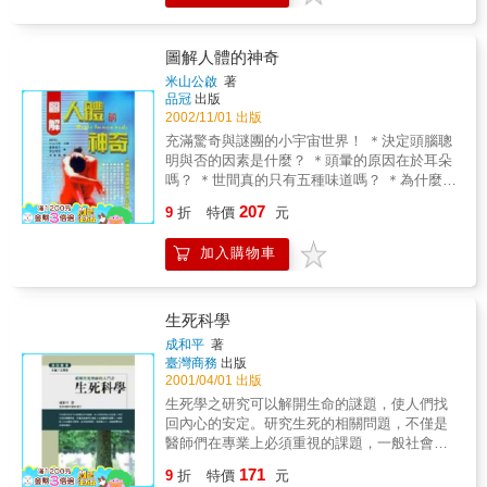
圖解人體的神奇
米山公啟
著
品冠
出版
2002/11/01 出版
充滿驚奇與謎團的小宇宙世界！ ＊決定頭腦聰
明與否的因素是什麼？ ＊頭暈的原因在於耳朵
嗎？ ＊世間真的只有五種味道嗎？ ＊為什麼心
臟不會得癌症呢？ ＊莫札特的音樂對胎教有效
207
9
折
特價
元
嗎？ ＊火災時湧現的爆發力的真相是什麼？
加入購物車
生死科學
成和平
著
臺灣商務
出版
2001/04/01 出版
生死學之研究可以解開生命的謎題，使人們找
回內心的安定。研究生死的相關問題，不僅是
醫師們在專業上必須重視的課題，一般社會人
士也應有所認知。生與死的探討，將成為二十
171
9
折
特價
元
一世紀世界性的風潮與焦點。 這是一本談