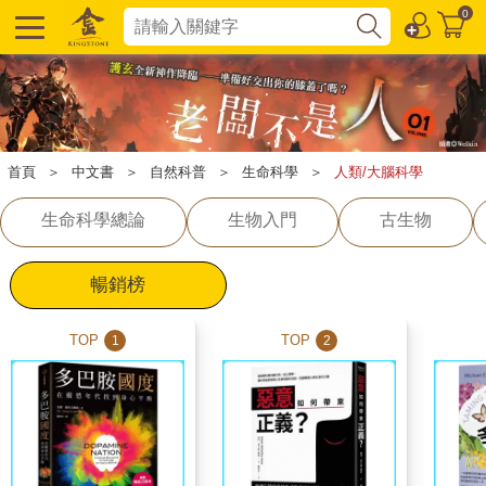
0
首頁
＞
中文書
＞
自然科普
＞
生命科學
＞
人類/大腦科學
生命科學總論
生物入門
古生物
暢銷榜
TOP
TOP
1
2