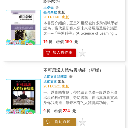
目，折服於人體的奧妙與醫師的神技？如果是
顱內乾坤
這樣，那你一定會喜歡這本書。假使你還不確
王夕堯
著
定的話，請試著回答以下的幾個問題：你的肝
臺灣商務
出版
臟在左邊還是右邊？你的肺葉有幾片？你有幾
2011/11/01 出版
根肋骨？你身上最強健的肌腱是什麼？你的嗅
本書要介紹的，正是21世紀被許多跨領域學者
覺在幾歲的時候最強？如果你答不出這幾個問
認為，當代最影響人類未來發展最重要的議題
題，就表示，你的健康教育知識要加把勁了！
之一─「學習科學」(A Science of Learning或
你可知道人體終生心跳次數達兩十億次，腦部
簡稱「學習學」)，也就是有關學習本質的探
190
每日活動次數高達一兆次，眼睛可在強烈陽光
79
折
特價
元
討。這本書以科普角度談論有關於學習科學，
下辨識物體，也可在昏暗的環境下窺見星空？
並特別聚焦於「影響人類學習能力之神經生理
你可知道耳朵可聽到超過四十萬種聲音，鼻子
加入購物車
學因子」，書中討論的例子有：情緒、神經傳
可以分辨一萬多種味道，手部是最精巧的工
遞物質與記憶、壓力、睡眠、蛋白質合成與長
具，腿部跟手臂是最有用的運動傳輸工具？你
期記憶等，各種日常生活裡常見，卻容易被忽
可知道身體面對傷害有自我修復的能力，具有
略的神經生理學因子對於學習的影響。
不可思議人體特異功能（新版）
抵抗外來微生物侵犯的能力及對於疾病發出警
遠鑑文化編輯部
著
告的能力？從皮膚到骨髓，從頭髮到腳跟，
遠鑑文化
出版
《3D人體大透視》為我們帶來一場充滿知識性
2011/02/21 出版
的人體視覺饗宴。超過350張精美的3D解剖繪
一、以實際案例，帶領讀者見證一般以為只會
圖及震撼人心的電腦攝影照片，加上詳細的解
出現於科幻電影、奇幻書籍，但卻真真實實藏
說與專業的考訂，章節涵蓋細胞、皮膚、骨
身你我周遭，無奇不有的人體特異功能。二、
骼、肌肉、神經、呼吸、心血管、免疫、內分
本書共分六篇：首篇「不可思議的人體異
泌、消化道、肝臟、腎臟泌尿及生殖系統等，
224
9
折
特價
元
能」，向讀者介紹如帶電、具透視力，及能以
為讀者提供了基礎醫學所需要知道的系統知
皮膚閱讀等種種奇特怪異的體質；第二篇「穿
識。無論是提供相關科系學生參考，或是一般
貨到通知
越時空的超能力」，講述特異人士對如分身
家庭平日查閱，都是一本難得的健康知識圖