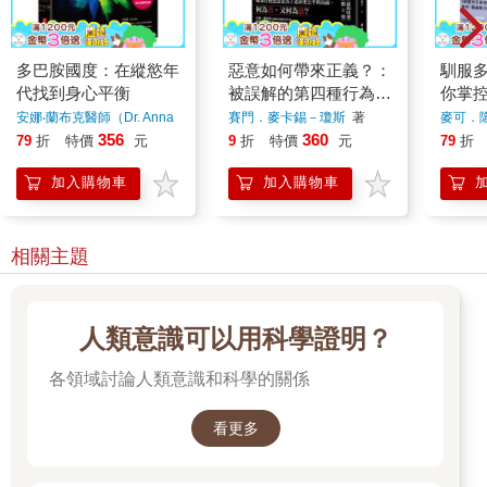
多巴胺國度：在縱慾年
惡意如何帶來正義？：
馴服
代找到身心平衡
被誤解的第四種行為，
你掌
從心理學、腦科學重新
子，
安娜‧蘭布克醫師（Dr. Anna
賽門．麥卡錫－瓊斯
著
麥可．
Lembke）
著
解讀人性黑暗面的成
止境
356
360
79
折
特價
元
9
折
特價
元
79
折
因，及翻轉個人與社會
惑，
加入購物車
加入購物車
的力量
天
相關主題
人類意識可以用科學證明？
各領域討論人類意識和科學的關係
看更多