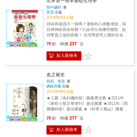
世界第一簡單基礎生理學
不管我們變得多老，仍然可以改造大腦、儲存
田中越郎
著
新記憶、學會新技能，翻轉平凡人生。 多年
世茂
出版
來，科學家努力想找出為何每個人都是獨一無
2014/06/03 出版
二，為何會有厭食症、自閉症與精神分裂，究
DNA和基因不一樣嗎？運動時心搏數增加，與
竟是在我們的基因裡？還是在我們的大腦結構
自律神經系統有關？白血球分為哪些種類，如
裡？我們的眼睛顏 色、個性特質，都可能是由
何擊退入侵的病毒？ 生理學探究人體的生命活
基因體決定，但是生命中的友誼、失敗與熱
動，研究範圍包含器官的構造、功能與系統的
237
情，也同樣戮力將我們塑造為現今的模樣。問
79
折
特價
元
運作機制，是醫學的基礎。只要從正確的角度
題是：這一切是怎麼進行的？ 本書作者承現
切入，把握原理，這些問題即能迎刃而解，全
峻，是國際知名腦神經科學專家，致力於發掘
加入購物車
面掌握內容廣博的生理學。 本書用生動的比
個人特質的生物學基礎。他相信，每個人的獨
擬、有趣的漫畫圖解，以知識結合日常生活情
特性存在於大腦神經元之間的連結模式，會因
境，讓你輕鬆領會人體的奧妙，發現生理學的
為我們的學習與成長而有所不同。 基因無法解
樂趣！ 本書特色 生理學是醫學相關科系的必修
血之祕史
釋你的腦子為何會變成現在這樣，當你在母親
課！ 現在就從趣味漫畫開始， 探索奧妙人體！
荷莉．塔克
著
子宮內就已經擁有現在的基因體，一切皆已命
掌握醫學知識！ 醫生、護士、物理治療師、營
網路與書
出版
定；但是神經連結體不同，在你這輩子活著的
養師、醫事放射師、助產師&hellip;&hellip;不能
2014/04/01 出版
每一天，它 都會改變。神經連結體承載著可能
不知道！ 在無重力狀態下，為什麼尿液還能送
★入圍《洛杉磯時報》圖書獎決賽 ★2011年
性與潛力的最樂觀訊息，是我們的基因遺傳與
到膀胱？ 人體為了維持體內的恆定狀態，無所
《泰晤士報文學增刊》最佳圖書 ★2011年《西
生活經驗交會激盪之處，也是先天與後天相遇
不用其極？ 為什麼我們會感到痛？反射動作如
雅圖時報》最佳圖書 ★《科學人雜誌》圖書俱
的地方。 這是一個能夠改變人心思維的冒險故
何形成？ 為什麼有的失聰者，能夠用額頭聽音
樂部每月選書 ★「歷史圖書俱樂部」每月選書
事，述說者不但懷抱澎湃熱情，也是這個領域
277
樂？ 食物的美味其實多來自「嗅覺」，而非
79
折
特價
元
★「每月好書俱樂部」選書 英、法兩國為了爭
的權威。在這本條理清晰、行文生動的書裡，
「味覺」？ 巨人症、侏儒症、末端肥大症與內
奪科學主導權而進行決鬥！ 透過各種實驗，經
承現峻揭示了驚人的先進科技， 能在二十一世
分泌有關？ 人體排出的尿液量，只有「原尿」
加入購物車
歷各種的失敗與不公，人命的犧牲，竭力找出
紀結束前找到神經連結體，甚至可以把人類的
的1%？ 呼吸、代謝、消化怎麼進行？ 視覺如
血液的奧祕。 讓－巴蒂斯特．德尼被視為一個