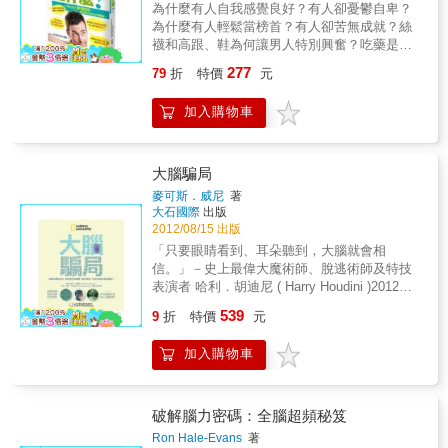
東西會刺激大腦不衰退、哪些事會讓你心情平
為什麼有人自我感覺良好？有人卻憂鬱自卑？
黑猩猩的心智、語言、情感，藉由比較兩者相
靜好輕鬆，你就能正確用腦生活得好有幹勁好
為什麼有人輕鬆當榜首？有人卻苦無成就？絲
異之處，可以知道人類心智的哪個部分最為獨
開心！ 【原來大腦學也和飲食有關？】維他命
襪和高跟、鞋為何讓男人特別興奮？吃藥是在
特，也得以窺見教育方式、親子關係或社會演
和膽固醇都和腦部大有關係？怎麼吃才會讓頭
幫助大腦，還是愚弄大腦？手機電磁波煮熟一
化的起源。作者發現，黑猩猩雖然沒有類似人
277
79
折
特價
元
腦變好？用吃的大腦學：東大教授告訴你，飲
顆蛋！！電磁波會引發腦部病變？幽默的人智
類的語言，但是，從某種角度而言，黑猩猩之
食也會直接影響到大腦！正確攝取營養，不吃
慧比較高？頭大的人比較聰明？記憶會自我選
間情感牽絆的深厚程度，甚至遠超過人類。本
加入購物車
維他命也能頭好壯壯！本書為《別再說你不聰
擇？為什麼有些記得久、有些忘得快？每個人
書從心智的歷史學開始，探討人類會共同養育
明：東大教授教你64堂大腦聰明課》改版
腦袋裡都有2隻「海馬」，「海馬」越大隻記憶
後代、用微笑凝視培養親子關係、懂得分工合
力越好？人照鏡子能增強信心，狗也照鏡子
作、善用各種工具，以及會教導和學習、有語
嗎？嘴饞好吃，調整大腦比運動有效？每個人
大腦騙局
言也有記憶，導出人類成長與演化的動能，在
其實都有一部分腦殘？男、女的大腦在母親肚
於想像的力量－－即使我們很容易感到絕望，
麥可斯．威尼
著
子裡就已經不同了？病態人格除了欠修養，還
大石國際
出版
然而，在絕望之餘，我們擁有想像的力量，能
可能是長了腦瘤？失語、失智、情緒失控……
2012/08/15 出版
夠寄望於未來。也因此，這個世界能夠繼續進
大腦究竟失去了什麼？阿茲海默、帕金森氏症
步與發展。
「只要眼睛看到、耳朵聽到，大腦就會相
可以治癒嗎？打破迷思的100個提問深入大腦皺
信。」－史上最偉大魔術師、脫逃術師及特技
摺，看見自己的天才與瑕疵我們以為自己駕馭
表演者 哈利．胡迪尼 ( Harry Houdini )2012年
著大腦，其實，是大腦創造了我們……大腦被
台灣國家地理頻道熱映節目【腦力大挑戰】精
539
稱為生命中樞並非浪得虛名，人類所有的基本
9
折
特價
元
華收錄整合了神經學、心理學、眼科學的各路
生存能力與高層次表現，如健康、智商、情
人馬，這個熱門電視節目打造了一支破解團
緒、創造、膽識、道德、靈性、慾望……乃至
加入購物車
隊，並大膽借用了兩位知名科學家：認知專家 -
於各種運動障礙、精神疾病、長壽與否、同性
丹賽門，以及記憶專家 - 伊莉莎白洛夫特斯。
戀傾向，全都是由大腦所主宰。甚至連現代人
企圖藉由它們「充沛」的腦力來破解大腦最匪
在意的身材雕塑、減肥減重能否成功、孩子的
夷所思的各種現象；節目更首度揭露全球知名
破解腦力密碼：全腦超頻秘笈
身高發育、高智商資優培育，也都與大腦的控
的魔術師，包含大衛考柏菲、阿波羅羅賓斯，
Ron Hale-Evans
著
制有關！不暸解大腦，沒有保養大腦，不知運