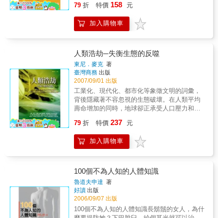
158
79
折
特價
元
則：女生要妥協&#12539;男生要忍耐 蔡詩萍與
林書煒聯合推薦 女生討厭身體接觸？ 男生是諾
加入購物車
貝爾獎的常勝軍？ 女生聞得到另一半的外遇？
為什麼廚師都是男生？ 女生為什麼活得比較
久？ 辦完事後倒頭就睡是男人的本性？ 男生永
遠不了解女生，女生永遠不了解男生，其實都
人類浩劫─失衡生態的反噬
是大腦搞的鬼！ 為你揭露女生的天性與男生的
東尼．麥克
著
本性！ 大腦男女有別，男腦讓男生一開車就變
臺灣商務
出版
身為驍勇善戰的戰士，一路狂飆、橫衝直撞；
2007/09/01 出版
女腦讓女生開起車來像老大，我行我素，不管
工業化、現代化、都市化等象徵文明的詞彙，
旁人氣得牙癢癢。 日常生活中大家常會對異性
背後隱藏著不容忽視的生態破壞。在人類平均
雙方的思考模式及行為舉止感到不解，也因為
壽命增加的同時，地球卻正承受人口壓力和能
不了解，所以造成許多誤解。男生女生的不同
源過度開發的摧殘，氣候改變、臭氧破洞、物
237
其實來自於大腦的差異，而這樣的差異卻害慘
79
折
特價
元
種多樣性喪失，一切都已對人類的健康甚至生
了不懂其中奧妙的男男女女。 本書作者米山公
存構成威脅。 在絕大部份人類歷史中，所謂環
啟是位專門研究人類大腦的醫學博士，他將透
加入購物車
境，也就是水、空氣、土壤、和各種食物，向
過最新的腦部研究來分析男女的不同，為您解
來被視為大自然的豐饒賜予，取之無盡用之不
開這世上最難理解的動物，讓你往後在和異性
竭。人類耗用自然資源，破壞區域生態系統，
相處時能夠無往不利、百戰百勝！ 本書特色 1.
有時還對地區性的營養、健康、和社會生存造
100個不為人知的人體知識
以科學根據探討男女生思考模式及生活習慣的
成負面影響。過去地方性文明以溫和方式利用
魯道夫申達
著
差異，讓人讀來有「喔～原來如此！」的收
資源，讓資源得以補充、維持生息，是可以接
好讀
出版
穫。 2. 幽默有趣的Dr. 米山流獨特見解，告訴
受的。但是二十世紀人類耗用資源的速度超過
2006/09/07 出版
你兩性相處女生要妥協、男生要忍耐。 3. 讀完
了補充的速度。一個世紀之內全球經濟活動增
100個不為人知的人體知識長鬍鬚的女人，為什
之後有助於男女雙方互相瞭解，不管你是苦惱
加了一百倍，使我們今天的環境資產快速損
麼要提防她？下巴脫臼，給個耳光就可以治