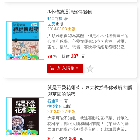
心智上傳到電腦，實現永生不朽的願望。本書
何形成？ ★有趣漫畫、易懂圖解、詳細解說、
最危險的悖德者。一六六七年的某個冷冽冬日
提供勇敢創新的科技視野，最終目標在於瞭解
生動比擬，最佳的生理學入門書！ 不懂生理
裡，他完成了史上第一次把動物的血輸到人體
究竟是什麼塑 造了我們，是所有自許思索生命
3小時讀通神經傳遞物
學，醫學院，門都沒有！ 不清楚人體運作，身
的實驗，此舉震驚了整個科學界。安端．莫
本質者，不能不讀的好書。歡迎大駕光臨！一
野口哲典
著
體健康，只是白日夢！
華，他曾經是侯爵夫人的僕從，總是舉止得
起探索神經科學的未來。 書籍特色 ‧&& &台灣
世茂
出版
體。而如今精神失常，被抓到手術台上，成為
首部完整討論神經連結體(Connectome)專書 ‧
2014/03/03 出版
德尼這場輸血手術的實驗品。 過沒多久，莫華
&& &二十一世紀最新腦神經科學研究成果全記
人類雖然自認為萬能，但是卻不能控制自己的
將會去世，德尼則必須面對謀殺的指控。然
錄 ‧ 榮獲《華爾街日報》及《出版人週刊》十
心情和感覺。心靈在哪個部位？喜歡、討厭、
而，最後卻是可憐的遺孀擔起毒死莫華的罪
大好書、亞馬遜書店百大編輯選書 ──專題報導
害怕、憤怒、悲傷、喜悅等情緒是從哪兒產生
名。她為什麼要對丈夫下毒？那些被德尼稱為
「建議讀者，稍微仔細的讀完這本書。因為，
的？又是如何產生的呢？有史以來，許多哲學
237
「輸血實驗的死敵」的真實身分又是什麼？為
拜現代科技之賜，我們第一次，可以通過科學
79
折
特價
元
家和科學家就不斷的在追尋這個問題。本書循
什麼他們把施行輸血的醫生比擬為煉金術士？
家的努力，『看見心靈的圖像』。」──姚仁
序漸進，從認識大腦的各部位構造功能開始，
一場鋪天蓋地的風暴即將席捲全歐洲，對立的
祿，大小創意齋共同創辦人兼創意長 「除了研
加入購物車
一步步帶讀者進入心靈的世界。 & 在腦部有一
雙方包括法國與英國，天主教與新教，還有科
究神經科學的老師與學生應該閱讀此書，對大
種極微小的化學分子，會在腦神經之間作用，
學與迷信，而輸血實驗剛好居於風暴的核心。
腦如何感知世界、形成記憶、學習語言及形塑
這些微小分子竟然主宰著人類的喜怒哀樂，傳
本書重點 ．到底血液的本質是什麼？靈魂正確
思考感到好奇的人，都會喜歡此書！」──焦傳
遞著各式各樣的訊息。 & 血清素可以讓我們安
就是不愛花椰菜：東大教授帶你破解大腦
的位置在人體的哪裡？人和動物最大的差異是
金，清華大學系統神經科學研究所所長 「這本
祥寧靜，多巴胺讓我們感覺愉快，危急時候需
與基因的秘密
什麼？所謂「作為人類」的意思是什麼 ．從微
書充滿令人耳目一新的新科學知識，以及引人
要正腎上腺素才能救我們一命，乙醯膽鹼與學
觀歷史的角度看來，我們可以藉案子來了解德
石浦章一
著
入迷的歷史典故，對我們瞭解自己，非常重
習及記憶有關，這些神經傳遞物除了擔任身體
捷徑文化
出版
尼這位醫生的崛起與失敗，那是個不為人知但
要。」──夏普（Phillip A. Sharp），麻省理工
各部位運動、認知功能的訊息傳遞員，不受人
2013/02/27 出版
卻引人入勝的故事。 ．從宏觀歷史的角度看
學院教授，一九九三年諾貝爾生理學或醫學獎
類的控制，反過來影響我們的感覺，甚至造成
來，透過這歷史上第一則輸血的故事，看見了
大家可能不知道，就連喜歡吃花椰菜、討厭吃
得主 「承現峻登上神經科學的頂峰，以他聰慧
失智症、精神疾病、憂鬱症，目前的醫學該如
十七世紀時英、法兩國的科學與社會正以過去
花椰菜，都跟大腦和基因有關？（某些人的基
的目光放眼環顧，述說這門科學的過往風光，
何治療這些心理問題呢？ & 圖解與漫畫，為您
無法想像的速度改變著，進而引發了世界的劇
因讓他們覺得花椰菜是苦的。）就讓最專業的
並大膽展望其未來面貌，預見屆時我們也許能
深入心靈，詳細解說神經傳遞物的秘密。 & 第
烈變遷。 ．這個歷史故事所涉及的科學與道德
東大教授來為你一次解開大腦的奧秘！大腦每
夠瞭解自己的大腦，並從而瞭解我們自己。」
1章& 腦的機轉和心靈 第2章& 神經傳遞物的作
269
9
折
特價
元