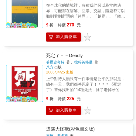
是學習過生活。此外，人類還了解許多不同的
在全球化的情境裡，各種我們習以為常的邊
生活習慣、社會組織、環境等…… 為什麼
界，可能都在溶解、互滲、交融，隨處都可以
我們是人類？為什麼我們會成為現在的我們？
聽到看到所謂的「跨界」、「越界」、「離
這樣的疑問，是否曾經出現在你我的心
散」、「放逐」等等表態用語。社會學家Z.
270
底？ 本書分成三個章節，透過簡單生動的
9
折
特價
元
Bauman甚至形容這個新世界是流動的。 一個
問答形式，分別描述人類成為現在這個樣貌的
流動的世界，在後現代主義的解構下，又怎麼
三場爭奪戰，包括屬地之爭、想像之爭和權力
加入購物車
能積極而正面地凝視、怎麼觀看、怎麼理解？
之爭。書中描述了人類如何擺脫環境的控制，
譬如當人類學原有的分析基本單位都在溶解，
並如何將它征服、超越、改變，最後變成人類
人類學怎麼自存？作者透過跨界與歷史學、區
獨有的文化。此外，這本書也引領我們想像：
域研究等的對話，在本書中呈現他對於人類學
死定了－－Deadly
假如我們現在仍然活在史前時代，又會是什麼
前景的思考，人類學需要怎樣的視野？ 本書另
菲爾史考特
著 、
彼得英格曼
著
樣的情景呢？全書淺顯易懂，作者將史前人類
一個沉思的對象是台灣；新世代文化創造力的
八方
出版
的發展，做了最動人的詮釋。
社會根源，以及台灣史的「圖像」，藉之我們
2006/04/25 出版
可以為各種分歧並列的文化景象「定位」。這
上帝對待人類只有一件事情是公平的那就是，
種宏觀的視野及尖銳的提問，毋寧是當下台灣
總有一天，我們都將死定了！＊＊＊《死定
諸多人文社會科學最為迫切需要的一種前瞻性
了》替你找出的114種死法，除了老掉牙的──
的自省。 因為：你看得到，你就有可能做到。
墜機、車禍、天災地變……還有更多必死的：
225
9
折
特價
元
自動販賣機吃了你的錢，千萬別動粗，不少人
因此被壓死l有尿快放，每年有21個埃及人憋尿
加入購物車
憋死l打手槍，每年造成美國1000人死亡，其中
大多是青少年；還有約25%青少年自殺的原因
是由於自慰行為偏差l走路小心，全球共埋了超
過一億一千萬顆地雷l希特勒、毛澤東不算什
遭遇大怪獸(彩色圖文版)
麼，一個西班牙人帶個天花到南美洲，就死了
泰德．奧卡斯
著