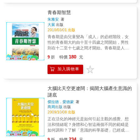
術、隔空取物、以念力移動物體等等特異功能
鑑。
的操控方式；第三篇是有關「大腦」的議題，
帶讀者認識潛力無窮的大腦功能；第四篇講述
青春期智慧
的是心靈感應；第五篇探討生與死，以及靈魂
朱雅安
著
徘徊陰陽界等案例；最末篇則將焦點放在夢，
大展
出版
帶讀者巡遊豐富多彩的夢境世界。三、搭配精
2010/03/01 出版
美彩圖，讓讀者更容易掌握特異功能與特異功
青春期是由兒童變為「成人」的必經階段，女
能者的奇幻世界。
性的青春期大約由十至十四歲之間開始，男性
則在十二至十七歲之間才開始。青春期是人體
生殖器官發育最迅速的時候，每個人一生就只
180
9
折
特價
元
有一次；這一段時間裡一連串奇妙的事在體內
發生，身體外觀也發生很大的變化。青春期除
加入購物車
了生理上的變化，在心理上也有相當的改變，
值得我們關心。
大腦比天空更遼闊：揭開大腦產生意識的
謎底
傑拉德．愛德蒙
著
商周出版
出版
2009/10/08 出版
正在活化的神經元是如何引起主觀的感覺、想
法和情緒呢？身體和心智這兩個不同的範疇是
如何調和？了解「意識的科學基礎」已經成為
一種普遍的需求，並且也吸引了各個領域的人
234
9
折
特價
元