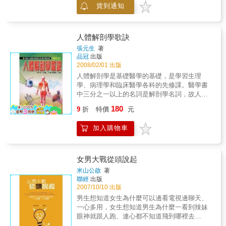
貨到通知
是頭髮和雙手比較髒！本書特色：‧延續了「圖
解身體密碼」此系列之一貫風格，內文中搭配
大量活潑有趣的圖片。‧本書內容淺顯易懂，適
合所有年齡層的讀者閱讀，包括一般人、醫學
人體解剖學歌訣
系學生、護理系學生。
張元生
著
品冠
出版
2008/02/01 出版
人體解剖學是基礎醫學的基礎，是學習生理
學、病理學和臨床醫學各科的先修課。醫學書
中三分之一以上的名詞是解剖學名詞，故人體
解剖學是一門重要的基礎醫學科學。
180
9
折
特價
元
加入購物車
女男大戰從頭說起
米山公啟
著
聯經
出版
2007/10/10 出版
男生想知道女生為什麼可以邊看電視邊聊天、
一心多用，女生想知道男生為什麼一看到辣妹
眼神就跟人跑、連心都不知道飛到哪裡去
了…… 大腦醫學博士教你兩性相處最高指導原