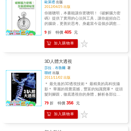
以及色彩學專家博洛多等人的「騙人把戲」都
歐萊禮
出版
用大腦，你極可能錯過自己的天才，也錯估了
一一現形。本書共分作三個單元，「看見」、
2012/04/25 出版
腦神經病變的徵兆與警訊。徐剛教授耗費多年
「思考」、「存在感」：透過這三個單元，讀
你雖聰明，本書能讓你更聰明！《破解腦力密
時間研究整理，以101道打破迷思的提問，從
者會發現為什麼迷人的視覺幻象及有趣的實驗
碼》提供了實用的心法與工具，讓你超頻自己
「認識大腦運作」、「探索腦部活動」、「腦
會如此欺瞞了我們的腦袋！？ 並且發現眼睛的
的腦袋，更善於思考。身處當今這個步調愈來
科疾病剖析」、「人工腦的醫療科技發展」四
生理結構竟然對我們的視覺有巨大的影響！我
愈快的資訊經濟時代，你的腦力必須跟著提昇
大主軸，循序漸進的帶領讀者一窺腦殼下的皺
405
們人類，甚至會去憑空想像許多不曾存在的情
9
折
特價
元
才能妥善管理你的生活。本書能讓你斬除紛亂
摺世界，讓大家深入了解腦細胞的驚人運作。
節，來填補已經存在我們腦海中的錯誤記憶！
思緒，蓄意、安全且有效地提昇你的腦力。 以
書中清楚解析大腦精巧的構造和功能，教導讀
在每一個章節中，科學家們將引導讀者先透過
加入購物車
現階段研究與理論為依歸，並提供能立即使用
者用正確的方式善待、運用和鍛鍊大腦潛能，
一連串感知與想像的實驗來發現我們的大腦如
的務實解決方案，本書收錄的實用心法能教
作者呼籲－－腦齡是可以逆轉的！O~1OO歲都
何運作，並且造成錯覺；接著再以最淺顯易懂
你： ．利用記憶法記住數字、名字、日期和其
能擁有活跳跳的腦細胞。只要時時為自己存好
的語言，替讀者解惑並說明背後運作的科學與
餘你試圖想起的零散片段。 ．拋開你的計算
「腦本」，就能聰明到老、健康到老、快樂到
3D人體大透視
原理。 這是一本震撼力十足、充滿機智與洞見
機，用你的腦袋，用你的手指，或在餐巾背
老，並且和各種腦部疾症與失智退化說bye-
莎拉．布魯爾
著
的書，帶領讀者透視大腦巧妙操縱的幻術，並
面，做複雜的數學計算。 ．用創新的腦力激盪
bye！出自專業卻淺顯易懂的大腦科學，在驚奇
聯經
出版
透過最豐富先進的知識，引導讀者重新檢視這
方式激發你的創意。 ．用有效地方法捕捉晃眼
與趣味的閱讀過程中，你的大腦將跟著赤裸裸
2011/11/02 出版
些生活中早已被視為理所當然的每件事，是所
即逝的新點子。 ．透過創新的方式，甚至使用
地現形，徹底的被翻動！閱讀本書，你的大腦
＊ 最先進的3D透視技術＊ 最精美的高科技攝
有希望自我探索的讀者必讀的絕妙好書！「我
人造語言，進行溝通。 ．事先發現問題，尋找
將更接近天才，並且，更遠離各種腦疾。特別
影＊ 華麗的視覺震撼，豐富的知識寶庫＊ 從頭
預見未來人類之於機器人，會像狗之於人類。
出人意料的解決方案，做出更好的決定。 ．藉
收錄美國南加州大學腦神經研究組授權，大腦
髮到腳跟，徹底透視你的身體，解析各部位的
機器人的世代就要來臨了。」－克勞特．雪龍
由玩遊戲和一些新奇的訣竅增強你的心智適
白質神經纖維的走向及分佈照片。各種情況
構造與功能＊每個家庭一定要有的一本書！你
（Claude Shannon）美國數學家、資訊理論的
356
能。
下，腦部功能性核磁共振的表現。彩頁大討解
79
折
特價
元
是否對人體解剖有點興趣，但又害怕血腥的畫
創始人
剖圖。以上皆為最新科技的結晶。
面？你是否好奇自己身體的構造，但覺得兒童
加入購物車
版的人體百科不夠專業？你是否喜歡看
Discovery、人體大奇航、急診室的春天、白色
巨塔、仁醫、整型春秋、怪醫豪斯……等節