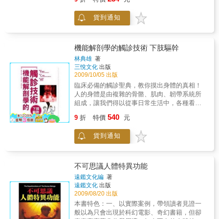
員開始進行研究及闡釋。傑拉德．愛德蒙博士
終生採科學方法來鑽研腦部運作功能，以一身
貨到通知
所學為所有沉迷身心難題之士構思解答。直
接、淺顯的語言貫穿全書，解答了你我都會思
考的問題──「心智與身體」的奧祕。作者的敘
述方式精確而淺顯，解釋了現在腦科學研究的
機能解剖學的觸診技術 下肢驅幹
發現、複雜的大腦如何產生意識。傑拉德．愛
林典雄
著
德蒙探討了意識與因果、演化、自我發展、學
三悅文化
出版
習、記憶，以及和人類感覺起源的關係。利用
2009/10/05 出版
現今卓越科技的優勢，包括了生物化學、免疫
臨床必備的觸診聖典，教你摸出身體的真相！
學、醫學顯影、神經科學，和生物演化學的觀
人的身體是由複雜的骨骼、肌肉、韌帶系統所
點，他將意識做了廣泛的分析，甚至將推論擴
組成，讓我們得以從事日常生活中，各種看似
展得更遠：超越了科學和醫學的世界，進一步
理所當然實則精巧神奇的動作。本書詳細介紹
540
探索人類的本質。
9
折
特價
元
腳(下肢)以及軀幹的解剖位置、機能、相關疾
病，以及臨床觸診的步驟，乃寫給從事骨骼肌
貨到通知
肉復健治療的物理治療師、與職能治療師，以
及相關科系的學生的專業技術教本。希望讀者
可以利用這本書磨練自己的觸診技術。往後在
臨床實際操作時，能夠將藉由觸診所得到的資
不可思議人體特異功能
訊做正確的判斷，更有效的幫助病患回復運動
遠鑑文化編
著
機能。觸診是藉由手觸摸患者的身體，以判
遠鑑文化
出版
斷、評估身體的狀況，因此對於人體的正常機
2009/08/20 出版
能及解剖位置必須有充分的理解。本書內容在
本書特色：一、以實際案例，帶領讀者見證一
講述下肢以及軀幹的觸診方式，分為三大部
般以為只會出現於科幻電影、奇幻書籍，但卻
分，將人體下肢以及軀幹重要的骨骼、肌肉、