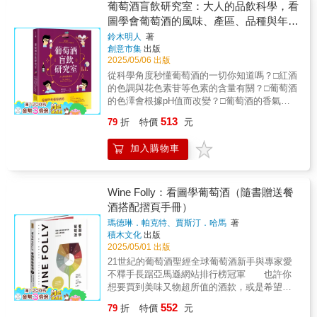
果類利口酒簡直是天作之合。無論是黑醋栗利
中央公園地上，旋轉著手中的酒杯，嗅聞著酒
葡萄酒盲飲研究室：大人的品飲科學，看
款，讓讀者輕鬆找到鍾愛的新葡萄酒。★法
觀超簡單！◎全面升級葡萄酒知識，建立個人
口酒、水蜜桃利口酒還是青蘋果利口酒，大家
香，進行盲品，輪流說出感想，針對釀造方法
圖學會葡萄酒的風味、產區、品種與年分
國、義大利、西班牙、德國和奧地利等頂級葡
風味資料庫；掌握省錢、選購精品酒款的時機
應該都能想像搭配起來有多好喝。我個人也很
議論紛紛。 「這也是托麻井先生的福啊」
萄酒產區以及希臘和匈牙利等新興領域的詳細
與方法
秘密
鈴木明人
著
推薦哈密瓜利口酒。★來一杯Master原創雞尾
他們異口同聲地說，然後各自回到自己的葡萄
地圖，並且介紹各產區葡萄酒標籤和分類細
創意市集
出版
酒！★連皮帶花「完整享受橘子風味」！
園。接下來就是真正的挑戰了── 用青春的汗與
節，以利讀者探索。★全新食物和葡萄酒配對
2025/05/06 出版
ANCHOR琴通寧 ［材料］ANCHOR琴酒（橘
淚，打破世人眼中的風土宿命， 日本葡萄酒傳
矩陣圖表。★葡萄種植、葡萄酒釀造等學習葡
從科學角度秒懂葡萄酒的一切你知道嗎？□紅酒
子琴酒）30ml／接骨木花利口酒10ml／通寧水
奇人物麻井宇介啟發三位熱血男孩， 在自己的
萄酒必要的相關知識。★酸度和單寧的入門知
的色調與花色素苷等色素的含量有關？□葡萄酒
120ml／橘子花噴霧1PUSH橘子仔細去除白絡
土地種植、釀造、生產， 寫下現代日本葡萄酒
識，讓你可以像專家一樣品酒。★更多重點提
的色澤會根據pH值而改變？□葡萄酒的香氣成
後，用食物乾燥機烘乾，泡入琴酒1小時，過濾
的動人篇章。 ◆ 岡本英史、曾我彰彥、城
示，將葡萄酒世界的複雜性化繁為簡，幫助讀
分，主要源於哪幾類呢？□評比葡萄酒的味道可
後即可製成橘子琴酒。將準備好的琴酒與聖杰
戶亞紀人，他們就是「宇介男孩」，受傳奇葡
513
79
折
特價
元
者成為專家。 《Wine Folly看圖精通葡萄酒》
用什麼來量感？□對白酒味道產生強烈影響的成
曼接骨木花利口酒加入裝了冰塊的玻璃杯攪
萄酒研究家麻井宇介薰陶的日本葡萄酒界耀眼
是數以百萬計的WineFolly.com粉絲，專為所有
分，除了酒精、糖分之外還有什麼？□酒精濃度
拌，然後加入120ml通寧水（分量務必精準）。
新星和革命家。 麻井宇介：「遵循以往的
想要以實用又有趣的方式增進葡萄酒知識的新
加入購物車
指的是葡萄酒所含的酒精量，但應該如何判斷
最後噴上橘子花噴霧，替杯子戴上蓋子即完
釀酒常識或許能釀造出好的葡萄酒，卻無法做
世代葡萄酒愛好者量身打造，是所有葡萄酒品
其高低呢？盲飲（盲品）是了解葡萄酒最有效
成。
出令人感動的葡萄酒。請試著捨棄常識。」
飲者最想得到的禮物。 ※※Winefolly.com讀者
的方法，首先透過五感確認酒體，例如運用視
曾我彰彥：「我覺得日本的葡萄酒釀造者全都
回饋※※我曾利用《Wine Folly看圖學葡萄酒》
覺來檢視葡萄酒的外觀，以嗅覺聞香氣，再用
Wine Folly：看圖學葡萄酒（隨書贈送餐
是宇介男孩。」 ◆ 義大利葡萄酒界有「巴羅洛
通過了WSET二級認證，正在準備WSET三級
味覺確認味道……，隨後將直觀感知的葡萄酒
酒搭配摺頁手冊）
男孩」，日本有「宇介男孩」。 在義大利，巴
考試，我相信我一定可以晉級。這兩本工具書
特徵與知識加以連結，進而鑑別出葡萄的品
羅洛男孩違抗父親，掀起革新風潮。 在日本，
瑪德琳．帕克特、賈斯汀．哈馬
著
都很好用，版面及設計非常巧妙。……絕對是
種、產區與年分，如果此時能善用科學分析，
宇介男孩突破藩籬，傾聽風土，回歸「葡萄酒
積木文化
出版
非常必要的參考用書。《Wine Folly看圖學葡萄
盲飲就不再只是「憑感覺」，而是感性與知性
是來自不同的葡萄園」這個基本道理。 河合香
2025/05/01 出版
酒》已經留下許多閱讀的痕跡，是我的酒書中
的完美協作，這也是為什麼盲飲不但多用於品
織（作者）：「改革總是伴隨痛苦，那是無法
21世紀的葡萄酒聖經 全球葡萄酒新手與專家愛
我最愛的一本，所以當《Wine Folly看圖精通葡
評葡萄酒的競賽，也是衡量侍酒師技能與敏銳
獨自完成的事」 鴻巢友季子（翻譯家）：「在
不釋手 長踞亞馬遜網站排行榜冠軍 也許你
萄酒》預購的第一時間我就下訂了！版面設計
度的標準。換言之，盲飲絕不僅止於品酒，更
葡萄酒這個外國文化的「翻譯」過程中，陷入
想要買到美味又物超所值的酒款，或是希望在
非常厲害，特別是以字母順序編排葡萄品種，
是感官與記憶交織的迷人推理挑戰。本書將從
了異常的馴化＝日本化。但，本書的革命家顛
閱讀餐廳酒單時充滿自信。當你開始意識到葡
新的圖表設計也很棒。正在讀《Wine Folly看圖
科學角度剖析葡萄酒的香氣、成分與人類的感
552
79
折
特價
元
覆了這個體制。」 岡本英史（宇介男孩）：
萄酒世界遠比想像中來得遼闊，就是學習葡萄
精通葡萄酒》，這是很享受的閱讀經驗。內容