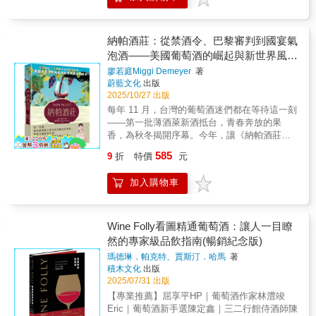
動上桌！ 【隨附作者燙金簽名＆短語】 【內容
果有人推薦酒款給你，主動詢問他們「為什麼
本的百年歷史，搞懂波本法規與製程，認識酒
簡介】 料理詩人 愛德華・李，邀你走入肯塔基
喜歡這款酒？」 5.價格昂貴不代表最好，
標上的標誌性人物與經典蒸餾廠。 ｜深入波本
的風土與日常，細品百年波本所流淌的風味與
許多我週末常喝的葡萄酒，每瓶都不到25美
工藝：從穀物到瓶裝的淬鍊｜鑽研從穀物、糖
故事。 ． ． ． 全球高達95%的波本威士忌，
納帕酒莊：從禁酒令、巴黎審判到國宴氣
元。 6.如果剛開瓶時你喝了不喜歡，每放
化、蒸餾到熟成的每道工序，見證傳統工藝如
皆誕生於這片被譽為「波本聖地」的肯塔基
泡酒——美國葡萄酒的崛起與新世界風格
個半小時就去重新嘗一口。 7.不必等到特
何淬鍊出享譽全球的波本威士忌。 ｜解析波本
州。在這裡，波本不只是酒，它是流動的歷
殊的日子才打開特殊酒款品嘗，想喝的時候就
風味：五大元素的風土與技藝｜從火、玉米、
的誕生
廖若庭Miggi Demeyer
著
史、是生活的方式，更是肯塔基人代代相傳的
喝。 8.好的釀酒師比所謂「好的年份」更
橡木、酵母與銅五大關鍵元素，細品風土與技
蔚藍文化
出版
文化與傳統。 身為深耕當地21年的主廚與波本
重要。 9.葡萄酒的首要任務，就是讓人們
藝如何共譜出層次豐富的酒液。 ｜發掘職人精
2025/10/27 出版
行家，愛德華・李將這份深情傾注於書中。化
互相交流。 10.說到底，葡萄酒其實沒有任
神：波本風味的幕後守護者｜跟著愛德華走訪
每年 11 月，台灣的葡萄酒迷們都在等待這一刻
身為波本的引路人與說書人，透過散文食譜、
何守則可言。 ★釀造 × 產區 × 選購 × 品飲
在地職人，傾聽伐木人、農夫、桶匠、工匠、
——第一批薄酒萊新酒抵台，青春奔放的果
歷史軼事、人物特寫與酒廠巡禮，帶讀者從多
× 餐搭，深入淺出，全面詳解 《葡萄酒超
蒸餾師、調酒師與廚師，娓娓道來最真摯的幕
香，為秋冬揭開序幕。今年，讓《納帕酒莊》
元角度，深度認識這款蘊含風土故事的傳奇烈
圖解》深入淺出地介紹各類專業知識與實用撇
後心聲。 ｜巡禮波本聖地：在地人的私房路線
陪你一起舉杯，專業侍酒師&廚師 廖若庭將帶
酒。 ==============================
585
9
折
特價
元
步，涵蓋： 釀造原理、產區特色、選購要
圖與行程｜由當地人帶路，深度探訪經典肯塔
你走進新世界美國最傳奇的葡萄酒產區——納
｜認識波本歷史文化：從法規到百年名廠｜考
訣、品飲方式、絕妙餐搭， 以及如何「精
基波本觀光路線，涵蓋酒廠、餐飲、娛樂的全
帕谷，品味一段段改寫世界葡萄酒歷史的傳奇
究波本的百年歷史，搞懂波本法規與製程，認
打細算」或「稍微奢侈」地選購品項、舉辦小
加入購物車
方位導覽指南。
故事。＼一部橫跨歷史、文化、人物與風土的
識酒標上的標誌性人物與經典蒸餾廠。 ｜深入
型品酒活動的步驟等。 奧爾多將逐步帶領
============================== 【主
故事／《納帕酒莊》是你認識美國葡萄酒的第
波本工藝：從穀物到瓶裝的淬鍊｜鑽研從穀
讀者建立個人的「葡萄酒風味資料庫」，
廚的波本風味學｜從品飲到烹飪的全方位指
一本書隨著侍酒師的腳步，一起踏上美國葡萄
物、糖化、蒸餾到熟成的每道工序，見證傳統
深度了解優質葡萄酒的辨識基準，以及各項實
南】 「波本的魅力，不僅讓人無法抗拒地想啜
酒的夢想之旅在美國加州舊金山以北，一條不
Wine Folly看圖精通葡萄酒：讓人一目瞭
工藝如何淬鍊出享譽全球的波本威士忌。 ｜解
用品飲訣竅。包括： ►葡萄酒應該直立或
飲，更讓它成為我廚房裡不可或缺的存在。」
足五十公里的山谷，孕育了足以撼動世界的葡
然的專家級品飲指南(暢銷紀念版)
析波本風味：五大元素的風土與技藝｜從火、
橫放？為什麼？ ►如何保存葡萄酒？室溫
對大多數人而言，波本屬於酒杯；但在愛德
萄酒傳奇。本書由旅美二十多年的侍酒師暨廚
玉米、橡木、酵母與銅五大關鍵元素，細品風
瑪德琳．帕克特、賈斯汀．哈馬
著
放置或送進冰箱冷藏？ ►開瓶時有什麼絕
華・李主廚眼中，波本同樣屬於廚房。 「如何
師 Miggi Demeyer 執筆，以第一手走訪記錄與
土與技藝如何共譜出層次豐富的酒液。 ｜發掘
積木文化
出版
技？開到一半軟木塞斷了怎麼救？ ►為什
將波本入菜？」這個提問，讓他傾注兩年心
深度專訪，揭開納帕谷如何從酒禁後的荒蕪，
職人精神：波本風味的幕後守護者｜跟著愛德
2025/07/31 出版
麼要醒酒？酒杯造型對香氣與風味有什麼影
力，一邊探索波本的滋味，一邊將它融入料
一步步走向世界舞台，最終改寫葡萄酒的世界
華走訪在地職人，傾聽伐木人、農夫、桶匠、
【專業推薦】屈享平HP｜葡萄酒作家林澧竣
響？ ►萬用品飲三步驟：看、聞、嘗，快
理。 憑藉行家的鑑賞力與主廚的巧思，他將波
版圖。《納帕酒莊》是一部橫跨歷史、文化、
工匠、蒸餾師、調酒師與廚師，娓娓道來最真
Eric｜葡萄酒新手選陳定鑫｜三二行館侍酒師陳
速建立自身的品酒觀 ►如何透過葡萄酒香
本奔放的靈魂收束於餐桌，提煉出風味精華，
人物與風土的故事集。作者 Miggi 的筆觸清