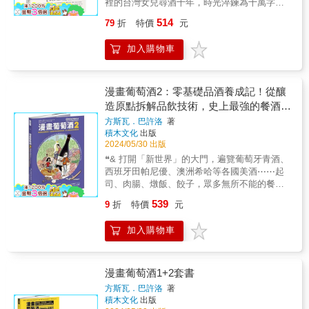
裡的台灣女兒尋酒十年，時光淬鍊為十萬字心
多蔚然成形的紅酒？ ●2000年後，普羅旺斯的
威士忌。&&&｜酒界行家．齊聲推薦｜（依姓
和最豐富的自然酒經驗，將十年之後的更新版
擊！有冰飲、熱飲、「可以吃」的咖啡&hellip;
稅」的申訴，除了召開記者會，甚至共同組織
意，是寫給愛酒者的沙發讀物！ 跟著遊牧尋酒
玫瑰紅酒如何如雨後春筍般崛起。法國賣出的
氏筆劃排序）&「我們這個世代親眼見證日本威
改造成為一本更加成熟和完善的自然酒書籍，
514
等，甚至能出現法國特級園的葡萄酒風味？顛
79
折
特價
元
「氣泡酒稅制研究會」。回想起當時的狀況，
師踏上產區之旅，從風土、釀酒到酒莊日常，
葡萄酒，竟每三瓶就有一瓶是玫瑰紅。這股熱
士忌的崛起及偉大及變的買不起！」──王靈安
對自然酒感興趣的讀者千萬不要錯過。」
覆以往只認識愛爾蘭咖啡的印象，收錄製作過
時任眾議院議員相澤英之： 「因為輿論的壓
探索葡萄酒的真滋味 拿掉課本框架，讓葡萄酒
潮如何蔓延全世界，特別是美國？ ●氣泡葡萄
／資深調酒師&「深入了解日本威士忌文化不可
──Buvons Nature喝自然葡萄酒展策展人／林
程照讓讀者「視飲」體驗，讓你對於咖啡威士
加入購物車
力，那時候真的很難執行。」 2001年12月14日
自然走入你的生活，輕鬆享受選酒、品飲與餐
酒為何躍升21世紀最暢銷的酒種？ ▌葡萄酒的
或缺之書。」──邱德夫／蘇格蘭雙耳小酒杯終
裕森&&&「從古典的布根地愛好者成為自然酒
忌的印象徹底進化！烘豆師將不藏私分享他的
下午，這天不分誰是麒麟、朝日、札幌還是三
搭之樂 & 想學葡萄酒？那就去一趟法國吧，比
吸睛世界史、影響力與絕妙軼事 葡萄酒專家本
身會員、《財訊雙週刊》威士忌專欄作家、
鐵粉，我所認識的純淨味道、生機蓬鬆的葡萄
創作想法，透過執杯大師的品飲筆記，引你瞬
得利，大家互相祝賀贏得最後的勝利。這是足
起正經八百在課堂上學品酒，隨著酒農、風土
諾瓦．西馬和漫畫家丹尼爾．卡薩納韋追溯了
《威士忌學》作者&「本書很難得請到精通日語
園土壤，以及每一位不為掌聲迷惑、敢於創作
間進入香氣繚繞的生動場景。★Topic10威士忌
以成為啤酒史濃墨重彩的一筆，成功向國家公
緩步而行，能學到的更多！C&eacute;lia邀你一
漫畫葡萄酒2：零基礎品酒養成記！從釀
葡萄酒從地中海起源到21世紀全球化產業發展
的酒類專家陳匡民老師翻譯，讓我們能夠從日
與質疑、堅持又純情的自然酒農，讓我回不去
與咖啡餐搭美學執杯大師林一峰曾說過「生活
權力挑戰的歷史時刻。 帶你一窺日本啤酒公司
秒橫跨一萬多公里到法國，開啟無拘束的葡萄
的故事。這本漫畫提出的核心主張，是「釀酒
造原點拆解品飲技術，史上最強的餐酒搭
本人的角度深入這個產業，書中談到許多過去
了。展閱此書，你也踏上了滿溢著啟發與初心
在威士忌」，飲品終究要走入我們的生活、上
商戰競業的祕密！ 各界好評推薦 比才／《家酒
酒之旅，遊牧尋酒師為您安排了十三個產區的
文化（及葡萄種植）總是伴隨著重要文明的出
不為人知的技術資訊，更有趣的是幾段專訪讓
配祕笈
的旅程。Bon voyage！」──是酒C&#39;est Le
餐桌與料理共譜美好樂章，他與烘豆冠軍陳志
方斯瓦．巴許洛
著
場》《小聚會》作者 李仁毅／臉書社團「日本
風土故事，以及實際進到酒莊採收、釀造，深
現而不斷擴張」。這正是許多歷史學家所觀察
我們得以進入日本的威士忌世界！」──姚和成
Vin、Buvons Nature喝自然葡萄酒展創辦人／
積木文化
出版
煌都在各自領域長期推廣餐搭，尤其「咖啡餐
行銷最前線」版主 施清元／飲食作家 蔡錫勲／
入認識葡萄酒的本質與千香百味，透過五感直
到的：在美索不達米亞、古希臘、羅馬帝國、
／格蘭雙耳小酒杯執持者（Master Keeper）
2024/05/30 出版
葉姿辰Rebecca&&&「身為「友善土地」的信
搭」更是有著無限可能的新穎概念，兩位作者
淡江大學日本政經研究碩士班教授 （按姓氏筆
覺學習，誠心邀請它成為你家餐桌上的好友，
封建歐洲、穆斯林世界等地，葡萄酒總能擄獲
&「一本翻譯到讓人想直奔酒吧的威士忌酒
仰者，過去這幾年，專注於推廣自然酒的美
將分享威士忌餐搭的實用技巧、咖啡餐搭的選
❝& 打開「新世界」的大門，遍覽葡萄牙青酒、
畫排序） &
享受佐餐相伴。 & ❤小提醒：閱讀前，請找個
統治者的心，人民也跟著追捧，甚至連穆罕默
書。」──陳匡民／葡萄酒作家&「應是目前所
味，並實際走訪自然酒莊與酒展，渴望找到一
豆及處理手法。跟著本書，為你推開認識威士
西班牙田帕尼優、澳洲希哈等各國美酒⋯⋯起
舒適的沙發位置、 開一瓶你最喜歡的葡萄酒，
德也對葡萄酒歷史的發展，有著深遠影響。如
見，從日本人觀點和角度出發，極其詳盡綿密
本理性與感性兼具的葡萄酒指南，終於盼到這
忌及咖啡風味的大門，即便是新手小白，也能
司、肉腸、燉飯、餃子，眾多無所不能的餐酒
邊讀邊喝更有感覺！ & ★Chapter1葡萄酒是什
今，主導世界文明的美國，是全球葡萄酒的最
呈現日本威士忌之過去現在以至未來風貌景況
本書的問世，作者以學理根據作為文章的底
一次了解兩種經典飲品的風味形成、調性、異
搭配心法，手把手教你！ ❞&&&🍷葡萄酒業菜
麼？用感官解鎖它★ 想了解葡萄酒，只學習書
大消費市場。 ▌戀人、藝術家、基督教、統治
539
9
折
特價
元
的中譯書，威士忌迷如我當然收藏。」──葉怡
蘊，並忠實呈現酒農在釀酒時所面臨的美麗與
同，由不同角度切入核心探討，進而換位思考
鳥的教育訓練實境筆記&🍷業界權威《Hachette
本和課堂上的平面知識太可惜，必須善用多重
者熱愛的飲品 現代對於風土的重視，強力行銷
蘭／飲食生活作家 ‧ 蘇格蘭雙耳小酒杯執持者
哀愁，無論從哪個章節翻起，都令人雀躍不
飲品的精妙世界，跟著大師們成為品味二刀
葡萄酒指南》編輯顧問精心設計&🍷一本漫畫讓
感官才能解鎖它的每個面向、不同個性。讓我
手段，投機客的嗅覺，列級莊的魔力
加入購物車
&「在日本威士忌持續受到全球威士忌愛好者追
已。」──法國布根地大學葡萄酒風土條件學碩
流！
你掌握品酒必備核心知識！&&&■ 法國長銷工
們從原料產地開始，逐步認識葡萄酒的一切，
&hellip;&hellip;葡萄酒的歷史，見證了數千年不
捧的今天，本書的出版確實提供了想更深入了
士／劉源理&&&「葡萄酒的思考與行動，對應
具書《Hachette 葡萄酒指南》編輯顧問編劇，
藉著酒色、酒香、品飲體驗、葡萄品種可以了
減的熱情。這本漫畫帶你細數它的魅力。葡萄
解日本威士忌的讀者一個絕佳的選擇。本書詳
著人與自然關係的微妙；人們想望著自然，卻
一本漫畫打通品酒任督二脈■ 故事主角從蜜月
解許多有趣知識。 & ．從酒色、酒香學習品飲
酒迷人的香氣，每一年的香氣都不一樣，這就
盡地介紹了日本威士忌的發展歷史，更大篇幅
畏懼著自然；覺得自己在自然之前渺小，卻總
旅行開啟的「全球葡萄酒品飲之旅」，意外打
漫畫葡萄酒1+2套書
．什麼是酒淚？ ．葡萄酒的天地人 ．與酒液合
是釀造年份。除了年份，還有產地帶來的差
的涵蓋現有日本蒸餾廠的過去和現況，讓讀者
是積極且用力地介入⋯⋯我們不是面對著自
造史上最強餐酒搭配術■ 輕鬆點亮葡萄酒素
而為一的「品飲」 ．葡萄酒的觸感是什麼？何
方斯瓦．巴許洛
著
異，它的酒精度十分宜人，總是維持在8到10度
如同親臨酒廠般的了解到每家蒸餾廠的運作方
然，我們在自然之中。謝謝本書的分享與我們
養，情境式理解＋關鍵知識手繪筆記，走過一
積木文化
出版
謂酒體？ ．認識世界經典葡萄釀酒品種 &
（古代）、或12到14度（現代）之間，還可以
式及其生產的經典酒款。」──謝博文／《日本
的看見。」──土生土長品牌主理人／顧瑋&&
次就牢記在心！■ Gourmand Awards 2023最佳