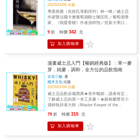
威士忌的歷史、基礎知識，還有實用的品飲教
2025/02/06 出版
孩的最愛 這地方出產的一款酒，好喝到作者
學。後半段則是專屬你的威士忌品飲筆記區，
的老闆親嘗後，就因太美味而從椅子跌落。
專業推薦（依姓氏筆劃排列）林一峰／威士忌
讓你能隨時記錄每一次的威士忌品飲心得。內
還有一款「克羅‧帕宏圖」，更創下拍賣史上最
作家暨法國卡奧葡萄酒騎士陳匡民／葡萄酒專
容實用又有趣，無論你是剛入門的新手，還是
高紀錄。 白馬酒莊出產的一款1947年葡萄
家、《我愛香檳》作者游梓翔／世新大學口語
有經驗的威士忌愛好者，都能從中找到樂趣。
酒，現在就算你有錢也不一定買得到。◎產量
傳播系教授聶汎勳／知名侍酒師世界冠軍侍酒
342
◎初次品嘗、購買威士忌的人，或許常有「店
9
折
特價
元
高居世界第一──義大利美酒，自己人喝最多‧入
師磨練感官、正確傳達口味及感受的自我訓練
員跟我說這款酒有果香，怎麼喝不出來？」、
門者的首選，義大利葡萄酒搭配料理更美味
法 ★ 擺脫主觀意識及陳腔濫調的表現方式
「不是年分越高越好喝嗎？」、「這支酒這麼
加入購物車
義大利葡萄酒不強烈且易入口，搭配當地料
★ 培養敏銳的感官，增加表達字彙的自我訓
貴，但喝起來和便宜的並沒有什麼不同。」等
理，更達到相成效果， 因此出現義大利人民
練方法★ 所有追求感官美學的人都能適用且
疑惑。無需懷疑自己，當你掌握品飲威士忌的
最大的爭議： 到底是義大利的料理因配了酒
獲得精進的表達能力 「湯頭雖然深厚濃稠，但
訣竅，就能選到最適合自己的那支酒。【本書
變好吃，還是義大利的酒配了料理變好喝？‧西
是意外清爽呢。」「用古傳製法，所以很美
漫畫威士忌入門【暢銷經典版】：單一麥
內含】HOW TO USE THE 「Tasting Journal
班牙有雪莉、德國有冰酒，英國呢？他們只負
味。」「素材是有機蔬菜，真好吃呀。」你是
芽．純麥．調和，全方位的品飲指南
：《Whisky Journey: From History to
責喝 雪莉酒是世界三大烈酒之一，冰酒用結
不是也常這樣形容飲食的美味呢？但是這樣的
Tasting》」（１）威士忌歷程：從歷史到品
古谷三敏
著
凍的葡萄釀製，是德國文化招牌。 英國氣候
說法，實際上完全沒有傳達出什麼具體內容。
積木文化
出版
味・使用說明 / Instruction・威士忌簡史 / A
不適合種葡萄，所以進口其他國家的葡萄酒來
料理本身到底是怎樣的味道、香氣，幾乎徹頭
2025/01/04 出版
little bit of whisky history・威士忌基礎知識 /
喝。 偏偏不產酒的英國人品酒品到極致，讓
徹尾沒有提及，所用的形容詞也無法與美味劃
From basic to classic・風味基礎知識 /
威士忌品飲必備寶典★長年暢銷，讀者肯定，
各產地以此為標準， 只要英國人喜歡，就是
上等號。我們平時用以表達「美味」的用字遣
Flavour 101・品飲教學 / Easy way to enjoy a
了解威士忌的第一本工具書！★蘇格蘭雙耳小
一種認證。‧買進葡萄酒不是為了喝，比投資黃
詞，大部分都沒能切中要點，而許多不經思考
perfect dram・簡稱及專有名詞 / Lingo
酒杯執持者大師（Master Keeper of the
金還值得 阿聯酋航空花五億美金，進行為期
的俗套句型，加上先入為主的成見束縛，根本
decoded: whisky edition・品飲筆記 / Tasting
Quaich）姚和成 權威審定★從基礎釀製原
十年的採購計畫，把葡萄酒當期貨投資， 倫
無法準確表達真正的感受。世界冠軍侍酒師田
315
79
折
特價
元
notes・酒友聯絡簿 /Let's get tipsy again・個
理，到世界各國威士忌品牌特寫與行家限定的
敦國際葡萄酒交易所「Liv-ex」更將100款的葡
崎真也從每年品嘗上萬款葡萄酒的經驗出發，
人資料 / Just in case（２）經典硬殼品飲筆記
品飲門道，所有威士忌資訊都在這裡！想要品
萄酒交易價格指數化， 當然，商品一旦熱
教我們如何將抽象的感覺轉化為精確的語言表
加入購物車
【Point 1‧高質感硬殼封面，耐磨保護性高】德
飲威士忌卻又不知從何開始？那就絕對不能錯
門，假貨開始橫行，專賣假酒的美國商人魯
現，透過鍛鍊五官敏銳度，自然習得專業侍酒
國皮紋、方背硬殼封面，精裝書裝訂，書名及
過這本書！從基本的釀製原理、陳年學問，到
迪， 還曾創下兩天之內2,600萬美元的成交
師應該具備的表現能力，同時認清迷惑人心的
封面設計打凹突顯質感。簡約設計發揮極致工
世界各國的威士忌品牌特寫，日本著名漫畫家