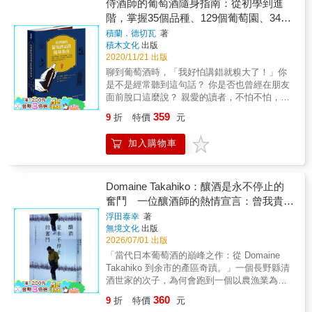
區，用敏銳的味蕾品嘗酒風各自精采的葡萄
侍酒師的葡萄酒隨身指南：從初學到進
起文化地圖】 每一座蒸餾所都是一扇門，導引
酒。優雅輕盈的文字、獨特的視角，映照出葡
階，掌握35個品種、129個葡萄園、349
我們走訪不同層次的日本 o繞行南阿爾卑斯山
萄酒的風土、品種、釀造、風潮等面向，也精
的白州蒸餾所之旅： 搭乘明治22年鋪設的中央
個AOC法定產區，靈活運用就能成為出
積蘭．德切瓦
著
準傳達了豐富多彩的葡萄酒滋味。
本線特急「梓」，當列車穿越山梨縣的山谷，
積木文化
出版
色的葡萄酒達人！
窗外掠過的不只是風景，更是日本近代化的軌
2020/11/21 出版
跡。 o重溫《輕井澤症候群》90年代美好的青
聊到葡萄酒時，「我好怕講錯就糗大了！」你
春場景： 還記得村上春樹筆下的輕井澤嗎？旅
是不是經常聽到這句話？ 你是否也曾經在朋友
行長帶路造訪鄰近的小諸蒸餾所，不只有威士
面前脫口這麼說？ 親愛的讀者，不怕不怕，這
忌，更有一整個世代的青春記憶！ o到余市，
將成為過去式。 你只要翻閱書中章節，就能獲
359
9
折
特價
元
絕不能錯過北海道燻製文化： 創業於1948年的
得葡萄酒相關基礎知識與技能。 之後在談到相
南保留太郎商店，使用北海道櫻花木冷燻海鮮
關話題時，就安心且輕鬆應對，還能展現個人
加入購物車
與咖啡豆。燻製咖啡配余市威士忌，煙燻香氣
特出的生活品味。 本書裡沒有讓人頭痛或是附
在口中交織，這是只有在地人才知道的完美組
庸風雅的技術詞彙與術語，方便讀者視需求運
合。 o山崎蒸餾所的800年歷史「離宮之水」：
用， 你可以好好地理解消化、不斷重複閱讀，
鎌倉時代後鳥羽上皇離宮的御用水，也是茶聖
也可以與朋友一起討論&hellip;&hellip;或者忘光
Domaine Takahiko：釀酒是永不停止的
千利休心中「茶之水」的極致，到山崎便能體
光也沒關係，哈哈！ 在這本輕巧的書冊裡，你
奮鬥 一位釀酒師的熱情宣言：曾我貴彥
會威士忌與茶藝的美學。 o安藤忠雄設計的大
將知道： ★何時適合打開一瓶美酒與朋友們共
與北海道余市自然酒成長史
浮田泰幸
著
山崎山莊美術館： 造訪朝日集團與京都府合作
享 ★葡萄園、品種以及葡萄酒的釀造程序 ★與
無境文化
出版
重建、結合英式都鐸風格與清水混凝土的美術
葡萄酒相關的各種職業別，包括葡萄園與葡萄
2026/07/01 出版
館，欣賞莫內的《睡蓮》。 【深歷史：酒標背
酒服務上的職涯 ★葡萄酒必知的重點關鍵字，
「當代日本葡萄酒的巔峰之作：從 Domaine
後的傳奇與真相】 【深酒廠：揭開極致工藝的
在社交場合裡如魚得水更顯品味 ★如何優雅展
Takahiko 到余市的產區奇蹟。」一個長野縣清
神秘面紗】
現侍酒師般的專業風采 如果你已經是進階愛好
酒世家的次子，為何會跑到一個以農漁業為首
者或相關行業人士，本書將成為你最方便的速
的北海道小鎮釀葡萄酒？他釀的酒又是如何顛
查工具書，聰明掌握所有必備知識。 【酒界推
360
9
折
特價
元
覆國人甚至全世界對於日本葡萄酒的既定印
薦】 王依亭、翁曉蕾、陳上智、陳定鑫、劉永