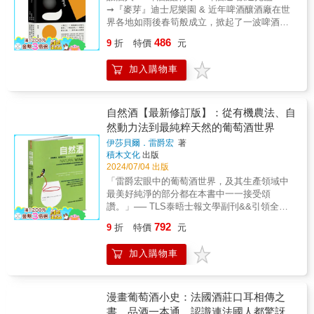
的飲品。&開幕於2007年的「暮色時刻」，是
美譽的上田和男，在經年累月鑽研雞尾酒道
徒3．顛覆 #顛覆既有，是為了持續探索▌使徒
必定價高、老藤就是品質保證，紅酒配紅肉、
➞『麥芽』迪士尼樂園 & 近年啤酒釀酒廠在世
美國調酒界的先鋒之一，他們不僅注重經典調
中，開發出硬搖盪（hard shake）調製法，此
4．跳脫 #印度人製作威士忌的文化衝擊▌使徒
白酒配白肉一定沒錯？你不知道該如何品飲、
界各地如雨後春筍般成立，掀起了一波啤酒革
酒配方的精準重現，更強調創意的展現與靈活
後來自世界各地調酒師的矚目紛至沓來，甚至
5．禪意 #不急不徐的隱約之美▌使徒6．單一 #
存放、選購葡萄酒，做好餐酒搭配？什麼是品
命。資深啤酒競賽評審、品飲專家、媒體人約
的變化。酒吧的調酒師們不僅尊重傳統，懂得
486
獲得紐約時報報導。大約於2000年出版的本書
9
折
特價
元
專屬自己的，或許才是最佳定位▌使徒7．自然
種、風土、新舊世界、釀酒哲學？哪裡又是葡
翰‧霍爾，暢談現代啤酒復興運動的精彩故事，
精確製作經典調酒，但同時也喜愛打破公式、
的前身《カクテルテクニック》也被翻譯成英
#順應自然的理想製程▌使徒8．極致 #萬中選一
萄酒的明日之星或滄海遺珠？資深葡萄酒講師
帶領讀者一步步進入這個由水、麥芽、啤酒
發揮創意，並在有限的原料中激發靈感創造新
文。原本以西洋文化之姿傳入日本的雞尾酒技
的極致之美▌使徒9．傳承 #職人們數十年如一
加入購物車
陳上智，以其20餘年專業經驗，深入探察各地
花、酵母組成的世界。從分辨啤酒的好與壞、
的飲品。本書同樣延續了「暮色時刻」的精
術，反而從日本推廣至海外。多年下來，基於
日的工藝之心▌使徒10．平衡 #將所有變因調配
葡萄酒產區和品種，走訪名廠家和釀酒師，用
風味的探索、品飲的技巧，到侍酒的方式，本
神，作者不藏私地公開了他們培養店內調酒師
將雞尾酒技術廣泛傳授予新世代的理念，上田
成完美的不變▌使徒11．和諧 #前所未有，威士
最平易近人的語言，帶你進入葡萄酒的世界。
書引人入勝，為讀者品飲啤酒的經驗帶來更深
們的技術基礎與態度，讓讀者能像廚師利用現
先生將前作原有內容重新編修，更深入地探討
忌最美好的時代▌使徒12．醬味 #跳脫慣性思考
從葡萄酒的迷思、品種、產地、製程，到必備
的樂趣。 人類史上 ➞ 喝啤酒的大好時代 1920
自然酒【最新修訂版】：從有機農法、自
有材料快速準備出美味餐點一樣，隨時隨地即
硬搖盪的真意，並增加原創雞尾酒Tender 系列
的發酵時間《咖啡威士忌大師課》書中精采內
知識、選購運用、餐酒搭配，全方位解析葡萄
年美國實施禁酒令前，全美有約 4,800 家啤酒
然動力法到最純粹天然的葡萄酒世界
興發揮出屬於自己的美味雞尾酒。&本書適合
的酒譜，讓所有雞尾酒愛好者能體悟到心靈之
容───咖啡和威士忌是看似相異卻能彼此對話
酒的風味祕密，用五感領略葡萄酒的魅力。書
廠，到了 70 年代，僅剩 50 家。然而，經歷了
「想學習調酒藝術的初學者」、「希望進階提
於雞尾酒調製的奧妙。★日本亞馬遜讀者五星
伊莎貝爾．雷爵宏
著
的飲品，90年代「愛爾蘭咖啡」的意外出現
末並附有葡萄酒小事典和品飲字彙表，方便讀
快速的現代啤酒復興運動，今日美國有近一萬
升調酒技能」以及「想成為獨當一面調酒師」
積木文化
出版
好評★「喜歡雞尾酒的人會迷上的一本書。」
後，威士忌與咖啡就此結下不解之緣，「酒吧
者查索參考。作者深信酒如其人，也如其生長
家啤酒廠，而這波風潮也席捲全球，造就了人
的讀者，透過作者的經驗分享和對調酒技術的
2024/07/04 出版
「讀完之後，很想遇上這樣的店／調酒師。」
裡的咖啡愛好者」和「咖啡館裡的資深威咖」
的一方水土。這條葡萄酒的朝聖之路充滿啟
類史上喝啤酒的大好時代。本書作者根據歷
系統性講解，讀者將能掌握調酒的「如何」與
「完全改變對雞尾酒的想法。是一本從外行人
「雷爵宏眼中的葡萄酒世界，及其生產領域中
以紙張為載體，多角度延伸10講主題，探討咖
迪、靈光與狂喜，你越是向前，風景也越深刻
史、經濟學和業內人士的採訪，帶來大量啤酒
「為什麼」，從而提升自己的調酒技巧，將每
到專業人士都能讀的好書。」
最美好純淨的部分都在本書中一一接受頌
啡與威士忌的共同語言，濃縮精煉成這本適合
入心。【完全解析葡萄酒的風味祕密】Part 1
復興運動的故事，從微型釀酒、精釀啤酒，到
一杯酒都變成調酒師個人風格的表達。
讚。」── TLS泰晤士報文學副刊&&引領全球
邊喝邊讀、邊讀邊喝的生活品味之書！/// 前所
葡萄酒的迷思 Wine Myth許多人對葡萄酒都有
獨立啤酒的風潮，提供當今啤酒的完整指南，
自然酒運動的葡萄酒大師伊莎貝爾・雷爵宏親
未有的特別收錄！ ///烘豆冠軍設計！咖啡x威士
幾個「誤解」，比如價格高的葡萄酒一定更好
帶領讀者批判性地思考啤酒──這種世界上最好
792
9
折
特價
元
選超過140款你不能錯過的自然酒單&拋開腦中
忌的10杯特調Recipe咖啡烘焙大師推薦豆單、
喝、葡萄酒釀造一定會用橡木桶。雖然這些觀
的飲料。 啤酒本身 ➞ 打造啤酒所投入的一切
所有葡萄酒知識，從這本書開始，一起加入回
威士忌執杯大師精選酒單★Topic1風土及製程
念並不會直接影響每個人對酒的風味感受，但
有別於市面上的啤酒品飲入門，本書帶領讀者
加入購物車
歸自然的復興運動吧！&&&獻給所有在意自己
賦予的獨特味道咖啡和威士忌都是農產品，想
正確的知識，絕對會讓你的品飲技巧更提升，
以『實作』的觀點，認識組成啤酒的水、麥
吃了什麼、喝了什麼的人&被《紐約時報》譽為
真正了解它們的第一步就是溯源產地，才能發
也更能自信地享受葡萄酒。Part 2 如何選購與
芽、啤酒花及酵母，如何栽種、培育、加工，
自然酒風雲人物的葡萄酒大師伊莎貝爾．雷爵
掘最真實的樣貌和味道形成原因。包含風土條
應用 My Everyday Wine你的目的就是你的購買
乃至最後的味道，了解它們各自的特質，進而
宏，在本書中說明了為何唯有以自然派方式所
件如何為飲品帶來生命力，又呈現出什麼樣的
漫畫葡萄酒小史：法國酒莊口耳相傳之
決定。葡萄酒也比較強調「儀式感」，葡萄酒
明白它們彼此間的交互作用，並進一步穿梭於
釀造的葡萄酒才是最優異而純正的。&從葡萄園
香氣；以及製程中的「不完美」，為何反而能
書，品酒一本通，認識連法國人都驚訝的
的專用器具很多，但它們不是為了故弄玄虛而
現代啤酒（經常為了噱頭）加入的玲琅滿目特