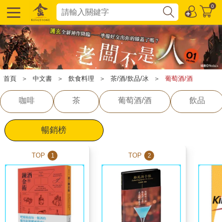
0
首頁
＞
中文書
＞
飲食料理
＞
茶/酒/飲品/冰
＞
葡萄酒/酒
咖啡
茶
葡萄酒/酒
飲品
暢銷榜
TOP
TOP
1
2