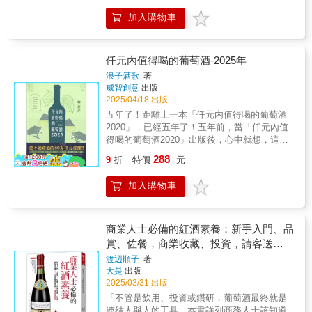
知機制，並透過作者獨創的品鑑訣竅，教你如
「世界上只有我的酒廠才有晚腐病葡萄酒吧。
酒的開始！ 國際獲獎無數、全球最受歡迎的
清楚，插圖容易理解。這本書真的比《Wine
何將這些知識化為直覺，建立出專屬個人的系
加入購物車
感染了晚腐病的葡萄本身並不會散發不良氣
葡萄酒自學網站WINEFOLLY.COM，擅長將艱
Folly看圖學葡萄酒》更進了一階，提供你所需
統化思維庫，進而在盲品測試中做出自信且準
味。雖然在日本是典型疾病，或許不該去克服
澀煩雜的葡萄酒知識，拆解為簡白有趣的視覺
要的知識，甚至更多！我剛通過WSET三級認
確的判斷。書中更有大量圖解與照片搭配重點
它，而是試著去活用，說不定反而會成為土地
系圖表。本書編選網站精華，將全面又紮實的
證，本書涵蓋大部分課程內容。非常物超所
說明，無論是想提升個人品酒實力，還是備戰
的恩賜。」 ★熱血推薦★ 「『葡萄酒不是
內容，納入輕薄好攜的開本，讓入門新手一目
值！
仟元內值得喝的葡萄酒-2025年
侍酒師與葡萄酒資格考試，本書都將成為你的
釀出來的，是種出來的』，看見了這點的男孩
瞭然，進階學習者觸類旁通，專家拍案叫絕。
得力助手，帶你突破感官極限，走進專業品酒
浪子酒歌
著
們，在葡萄園裡，奮力長出了堅韌的釀酒師生
如果只能讀一本葡萄酒書，《看圖學葡萄酒》
威智創意
出版
師的世界，體驗一場兼具深度與樂趣的品飲之
命。」──顧瑋／ReWine Project主理人
是你最聰明的選擇。 全視覺圖解的無痛學習經
2025/04/18 出版
旅。好評推薦世界冠軍侍酒師 田崎真也台灣葡
「原來我也跟曾我先生在同一塊土地上做過類
驗 5種影響風味的基礎特徵 一定要知道
萄酒盲飲大賽主辦單位 莊才勳瓶中信葡萄酒品
五年了！ 距離上一本「仟元內值得喝的葡萄酒
似的事情，最後我們都從自然中找到了一些屬
的品飲、侍酒、餐搭技巧 55種葡萄酒
牌創辦人 沈芸可Célia葡萄酒講師．作家 屈享
2020」，已經五年了！ 五年前，當「仟元內值
於自己的方向。」──Kenny／肯自然Can
類型 20張產區地圖首刷隨書 隨書贈送餐酒
平台灣首位香檳大師 萊特（林才右）《微醺倫
得喝的葡萄酒2020」出版後，心中就想，這應
Nature負責人 「這類不是採購型錄或入門指
搭配摺頁手冊 名人推薦 葡萄酒很好玩。它
敦》，《Queen溫莎王朝》作者 Lisa Huang
該是最後一本「仟元內值得喝的葡萄酒」書
南，卻蘊含豐沛知識與感性的中文酒書，是最
288
複雜、活生生又充滿意義。葡萄酒值得成為你
9
折
特價
元
了。當時會認為是最後一本，不外乎從2015到
珍稀、也最值得一讀的類別。真心推薦。」──
生活的一部分，這本書也是！──傑夫‧克鲁特
2020，六年內，出了四個年份，分別為2015，
蘇宏昌／酒徒記事 「不顧一切的葡萄酒青
（Geoff Kruth）／侍酒大師、葡萄酒網站
加入購物車
2016，2017 與2020。這幾本書，相隔時間並不
春追夢日記，給一樣有在葡萄園工作夢想的
guildsomm.com總裁 在這資訊爆炸時代
太長，以我的觀點，對當時的酒友來說，這幾
你。」──王依亭／深杯子創辦人 「……透
裡，一本如魔法般生動的葡萄酒指南──如同用
本書，應該已經足夠應付日常飲酒需求，不論
過本書主人翁胼手胝足，在日本從零開始打造
香檳刀斬斷一切葡萄酒的複雜。──馬克‧歐德曼
是居家或是一般公司，朋友聚會。 只是五年
商業人士必備的紅酒素養：新手入門、品
用自家栽種葡萄來實現釀酒夢想的過程，不只
（Mark Oldman）／知名葡萄酒專家、
間，不斷有好友、酒友在詢問，下一本書，什
賞、佐餐，商業收藏、投資，請客送
再次看見日本匠人對品質的極致追求，也看到
《Oldman’s Guide to Outsmarting Wine》作者
麼時候會再出？被問了很多回，從2023年底，
這幾位宇介男孩們如何從無到有，默默掀起這
禮……從酒標到酒杯，懂這些就夠
葡萄酒資訊極易取得的今天，消化繁瑣資
渡辺順子
著
開始認真的想這個問題；到了2024第一季，才
場屬於日本葡萄酒的寧靜革命。」──陳匡民／
大是
出版
料以視覺化呈現，可說是Winefolly最成功的地
下定決心，再出「仟元內值得喝的葡萄酒」
葡萄酒作家 「這不平凡的革命歷程，如此
2025/03/31 出版
方。絕大部分讀者想要知道的，或者從業人員
2025年的版本。 2025年的版本是把過去四本書
親密地碰觸台灣的孤獨經歷心聲，我讀著、心
需要謹記的，在本書中都可「即視即得」，葡
「不管是飲用、投資或鑽研，葡萄酒最終就是
裡接近四百支的酒，加上未曾發表的書稿，再
胸熱動著，感激這股溫暖核心思維光芒。 」──
萄酒知識因此也走向親和，更為具象。──屈享
連結人與人的工具，本書詳列商務人士該知道