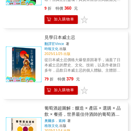
神秘面紗】
大師姚和成
初學者覺得葡萄酒還是太難懂？其實，享受葡
微生物──酵母、乳酸菌、麴菌、醋酸菌。它們
360
9
折
特價
元
萄酒有一條「捷徑」，那就是：了解葡萄品種
在發酵的黑暗裡，將果實化為酒，譜出風味與
的個性！ 本書將眾多葡萄品種中最值得認識的
生命的協奏曲。本書便以這群無形的釀酒者為
加入購物車
78種全部「擬人化」。你可以找出自己的「最
主角，帶領讀者走進自然酒的神祕宇宙，理解
愛」，或比較不同國家的版本，也能從中了解
一瓶酒如何承載風土的呼吸與時間的氣味 。 從
歷史背景。像翻閱圖鑑一樣，隨意從喜歡的頁
西班牙桑盧卡的酒花（flor）到法國侏羅的薄紗
面開始閱讀都沒問題。如果遇到心動的角色
（voile），書中追溯飄浮酵母的歷史、風味與
見學日本威士忌
時，不妨去店裡找找看那支酒吧！ 許多人認為
地理變奏，揭示生物培養這項古老技藝如何在
翻譯官Vince
著
「葡萄酒好像是種喝起來很麻煩的玩意」。這
當代被自然派釀酒師重新喚醒 。同時也走訪全
時報文化
出版
也是為什麼本書選擇用擬人化的方式來介紹葡
球釀酒現場──從雪莉區的風土哲學家拉米洛．
2025/11/25 出版
萄品種──因為這種方式更容易親近且方便記
伊巴涅茲（Ramiro Ib&aacute;&ntilde;ez） 、
從日本威士忌價格大爆發原因著手，涵蓋了日
憶。不管是化成王子還是偶像，甚至是有點陰
到匈牙利托凱的復興實驗、再到英國與澳洲的
本威士忌的歷史、文化、技術，以及作者旅日
暗面的角色、或穿著引人注目的民族服飾的人
自由發酵實驗室 ──呈現一場跨越地域與世代的
多年，品飲日本威士忌的個人體驗。主體部分
物……。相信大家應該都能透過這種方式，找
「酵母復興運動」。 在〈台味下酒菜的自然共
分為兩大篇章：蒸餾所見學篇（10間知名蒸餾
到自己喜歡的品種。如果透過這本書，讓各位
379
鳴〉專題內容中，邀集十位台灣主廚，以滷
79
折
特價
元
所）與威士忌酒展見學篇，附錄部分補充了延
產生「開始想喝酒」和「下次想試試這個品
味、鹹粥、炸春捲、黑白切等在地料理與自然
伸閱讀和未竟之旅。適合對象包括威士忌愛好
種」的念頭，那就是我最開心的事。──紫貴曉
酒共演，探索「吃」與「飲」之間的風味共
加入購物車
者、酒類行業從業者、旅遊愛好者以及文化歷
／作者 【微醺推薦】（依姓氏筆劃排序）
振。這組專題讓自然酒從釀造者的手中，回到
史研究者，具有廣泛的市場吸引力。
Daniel＆Pattie／《小資男女的紅酒筆記本》 版
日常餐桌，延伸為一場屬於台灣的風土對話。
主Eric林澧竣／葡萄酒新手選YOYO／「葡萄酒
還有散文名家舒國治談〈我喜吃的台式下酒
葡萄酒超圖解：釀造 × 產區 × 選購 × 品
手繪筆記 Yoyo Wine Diary」創作者王依亭／深
菜〉。 在最後兩篇專文中，林裕森以〈生命不
飲 × 餐搭，世界最佳侍酒師的葡萄酒指
杯子創辦人陳定鑫／社團法人台灣侍酒師協會
可過濾〉提醒我們：真正的自然，不應被濾
南
常務理事魏嘉儀／葡萄酒吧Landed共同創辦
淨，而應被理解與尊重；葉怡蘭的〈餐桌有
奧爾多．索姆
著
人 【推薦語】（依姓氏筆劃排序）身為《小資
格致文化
出版
酒，我的日常下酒菜〉讓全書從發酵與風土的
2025/11/14 出版
男女的紅酒筆記本》的版主，我們最懂一般小