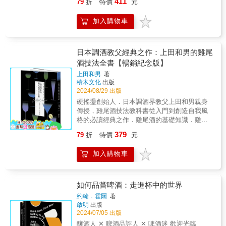
411
79
折
特價
元
的喝酒QA。Chapter3這種時候，你會需要的酒
萄酒的世界。從迷思、品種、產區、製程，到
十多年前，林一峰老師寫下《尋找屬於自己的
只要調出一杯好喝的飲品，更要調出令人著迷
單威咖們喝酒、餐敘或出席重要場合時，如果
必備知識、選購運用、餐酒搭配，全方位解析
12使徒》，書中分享當時摯愛的12支酒與精采
不已的雞尾酒，你的創意靈感，更是雞尾酒展
加入購物車
拿出來的酒款能立刻驚豔大家，是不是很
葡萄酒的風味祕密。◆資深葡萄酒講師陳上
的人生故事。十多年後，老師集結「新．12使
現個性的重要關鍵。想成為出色又能施展雞尾
「威」呢？執杯大師為你列酒單，加分每個重
智，以其20餘年專業經驗，用平易近人的語
徒」，你可以從中看到製程的精細、因瑕疵而
酒魔法的調酒師，就從翻開這本書開始吧！&好
要時刻，收錄主題如下：▌主題1．和台菜很搭
言，不藏私分享葡萄酒的一切，包含迷思、品
生的夢幻氣味、職人的工藝之心、開始重視製
評推薦&bull; 一飲樂酒誌創辦人｜Matt&bull; 飲
的入門酒款▌主題2．和朋友聚會自在喝的易飲
種、產地、製程、必備知識，以及如何品飲、
日本調酒教父經典之作：上田和男的雞尾
酒原料的思考、超越慣性思考的發酵時間
食生活作家‧《Yilan美食生活玩家》網站主人｜
酒款▌主題3．推坑另一半一起喝的推薦酒款▌
選購、存放、運用和餐酒搭配等實用建議。◆
&hellip;&hellip;，再次刷新既有的品飲觀念。 ▌
酒技法全書【暢銷紀念版】
葉怡蘭&bull; 米絲阿樂局調酒專賣｜癮型人&嗜
主題4．喜歡果香味的入門酒款▌主題5．見威咖
帶領讀者深入了解葡萄酒，並打破迷思，用知
使徒1．謎底 #當瑕疵的美成為雋永 ▌使徒2．
酒人專業分享～&bull; INDULGE 餐酒館創辦
上田和男
著
岳父、生意夥伴適合的酒款▌主題6．喝一瓶少
識和五感去領略葡萄酒的魅力。◆書末並附有
創新 #無須桶陳也很好喝 ▌使徒3．顛覆 #顛覆
人、華人雞尾酒教父｜Aki Wang鉅細靡遺的內
積木文化
出版
一瓶的逸品酒款▌主題7．跟懂酒的威咖朋友一
葡萄酒小事典和品飲字彙表，方便讀者查索參
既有，是為了持續探索 ▌使徒4．跳脫 #印度人
容，精美簡約的圖文，將經典雞尾酒再昇華，
2024/08/29 出版
起喝的稍進階款★特別收錄．專欄──威士忌裡
考。◆本書適合以下讀者：有小酌習慣，但沒
製作威士忌的文化衝擊 ▌使徒5．禪意 #不急不
很適合對調酒文化有興趣的人入手！&&bull; 女
硬搖盪創始人．日本調酒界教父上田和男親身
的台灣氣味★ 喝威士忌只能用西洋風味輪來描
人教；沒上過課，會上網找資料或參加討論；
徐的隱約之美 ▌使徒6．單一 #專屬自己的，或
子飲酒誌主理人｜梁岱琦這是一本調酒師的宣
傳授，雞尾酒技法教科書從入門到創造自我風
述或交流嗎？其實威士忌裡也有台灣味！！
買過也收藏一些酒，但對各種資訊有疑慮；喜
許才是最佳定位 ▌使徒7．自然 #順應自然的理
言，如同英文書名的副標，先思考、再喝、再
格的必讀經典之作．雞尾酒的基礎知識．雞尾
Steven以你我熟悉的風味字詞：水果、醬香、
歡葡萄酒的味道，但不知道如何品飲或喝得對
想製程 ▌使徒8．極致 #萬中選一的極致之美 ▌
學如何專業地調酒。你會瞭解到酒不只是酒，
酒3大調製手法．雞尾酒道及調酒師之道．傳奇
辣味、海風、蔥薑蒜、原住民香料、茶香等，
不對。「葡萄酒濃縮了時空，化做口中直接的
使徒9．傳承 #職人們數十年如一日的工藝之心
379
79
折
特價
元
還有那無處不在的講究和哲學，或許就能品嚐
硬搖盪的發明緣起及技巧解析．30道經典酒譜
更輕鬆地理解威士忌裡的美妙風味。Chapter4
愉悅。當我喝葡萄酒，我總想知道它的產區與
▌使徒10．平衡 #將所有變因調配成完美的不變
到如暮色時刻般，令人忍不住捲曲起腳趾頭的
及30道上田原創酒譜雞尾酒作為西洋文化的一
執杯大師的新．12使徒十多年前，林一峰老師
品種，想了解產區有什麼背景與故事，想探索
▌使徒11．和諧 #前所未有，威士忌最美好的時
加入購物車
美味雞尾酒。&《調酒的技藝》是由詹姆斯・比
環，在二次世界大戰後傳入日本，並在舉辦東
寫下《尋找屬於自己的12使徒》，書中分享當
品種該有什麼風味。這本書所有的鋪陳都在幫
代 ▌使徒12．醬味 #跳脫慣性思考的發酵時間
爾德獎（James Beard Award）得主、著名調
京奧運的1964 年到達高峰。隨著雞尾酒在日本
時摯愛的12支酒與精采的人生故事。十多年
助你完成親近葡萄酒的『基本動作』，但我更
酒師托比・馬洛尼（Toby Maloney）和芝加哥
落地生根，味覺細膩、個性一絲不茍的日本人
後，老師集結「新．12使徒」，你可以從中看
由衷地願你擁有樂於享受的好奇心。這樣的好
知名酒吧「暮色時刻」（The Violet Hour） 團
不但以自身文化包容了這項源自西方的品飲文
如何品嘗啤酒：走進杯中的世界
到製程的精細、因瑕疵而生的夢幻氣味、職人
奇心推著我一路向前，好似高空跳傘般無畏且
隊共同編寫的一本調酒指南。本書從調酒的基
化，還進一步衍生出日本特有的風格，無論是
的工藝之心、開始重視製酒原料的思考、超越
樂趣盎然。希望讀這本書的你也是一樣，杯酒
約翰．霍爾
著
礎概念出發，旨在教授讀者如何掌握調酒的技
風味層次和技術層面都更加精進，並發展出與
慣性思考的發酵時間&hellip;&hellip;，再次刷新
啟明
出版
見淳真，杯酒亦見人生。」──本書作者 陳上智
巧，並在此基礎上創造出屬於自己的創意調
眾不同的調味和調配手法，並屢屢在全球雞尾
既有的品飲觀念。▌使徒1．謎底 #當瑕疵的美
2024/07/05 出版
你因為葡萄酒是西方產物而有距離感，喝葡萄
酒，宛如資深酒保一般自信 從容地創造出獨特
酒大賽中有出類拔萃的表現。有日本調酒教父
成為雋永▌使徒2．創新 #無須桶陳也很好喝▌使
酒的儀式和器具眾多而裹足不前？你以為好酒
釀酒人 ✕ 啤酒品評人 ✕ 啤酒迷 歡迎光臨