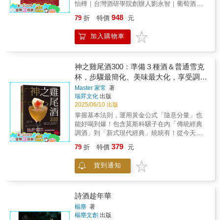
摯的幕後心聲。 ｜巡禮波本聖地：在地人的私
怡樺｜台灣酒研學院創辦人劉永智｜葡萄酒作
氣輪（aromas of wine）選擇最適合自己的酒
化為50道匠心獨具的料理，成就這本獨一無二
新，不僅傳遞知識，更能引領情感、喚起風
房路線圖與行程｜由當地人帶路，深度探訪經
家暨傑歐酒窖顧問聶汎勳｜《酒瓶裡的品飲美
款？ ►搭餐指南這樣配：依葡萄品種、風
的波本風味鉅作。 食譜涵蓋點心、沙拉、主
味。她以二十年的觀察、採訪與追蹤，釀成這
948
79
折
特價
元
典肯塔基波本觀光路線，涵蓋酒廠、餐飲、娛
學》作者 本書讓葡萄酒知識親和且具象，「即
味、食材與各國料理等選搭 ►如何根據陰
菜、湯品到甜點，只要在日常料理中注入一點
些動人的篇章。每一篇都如同一瓶陳年老酒，
樂的全方位導覽指南。
視即得」再也不必束之高閣。屈享平HP｜葡萄
曆決定喝酒時機？就連星座也有影響？ 更
波本，就能讓味道更濃郁、更有層次，展現鮮
既品得出風味，也讀得出故事。她說，為葡萄
加入購物車
============================== 【主
酒講師／作家看漫畫遠比念課本開心得多，這
有趣的是，奧爾多同時也解釋了「為何不該完
味、煙燻與焦糖的迷人底蘊。 無論是廚房新手
酒「添油加醋」加故事，會變得更好喝。因為
廚的波本風味學｜從品飲到烹飪的全方位指
本「大人的漫畫」內容實在豐富，對葡萄酒愛
全依賴這些標準」， 其中不乏頗具爭議性
或料理高手，都能在其中找到靈感，輕鬆解鎖
真正動人的，不只是酒本身，而是背後那些為
南】 「波本的魅力，不僅讓人無法抗拒地想啜
好者更是非常好用的查閱參考書。林澧竣Eric｜
的問題。例如： ►軟木塞是否會汙染葡萄
「波本入菜」的美味秘訣，為日常餐桌帶來意
夢想堅持的人與事。▍在《納帕酒莊》裡，你
飲，更讓它成為我廚房裡不可或缺的存在。」
葡萄酒新手選《Wine Folly看圖精通葡萄酒》全
酒的品質？ ►為何有些葡萄酒中會有老鼠
神之雞尾酒300：準備３種酒＆普通雪克
想不到的驚喜。
將讀到—— 酒禁時代的黑色幽默：從「黑
對大多數人而言，波本屬於酒杯；但在愛德
新增訂版對葡萄酒愛好者與從業人員無疑是一
味？ ►最完美的搭餐酒其實不存在？為什
============================== 無論
杯，步驟最簡化、美味最大化，享受調酒
雞」（Black Chicken）暗語，到「悄悄說」
華・李主廚眼中，波本同樣屬於廚房。 「如何
大福音！更豐富的內容，能滿足初學者與進階
麼？ ►何謂「天然」葡萄酒？如何定義？
你是因愛德華・李主廚而接觸波本，或早已對
Speakeasy 地下酒吧的浪漫反抗，人們用創意
零挫折！
Master 家常
著
將波本入菜？」這個提問，讓他傾注兩年心
者的知識需求；深入淺出的介紹與獨創的圖表
為何各家學派爭議不斷？ 讀完這本書後，
波本與美式飲食文化充滿好奇，本書以料理、
與勇氣在壓抑中找回飲酒的自由。 改寫歷史
瑞昇文化
出版
力，一邊探索波本的滋味，一邊將它融入料
讓介紹顯得更生動活潑！陳定鑫｜三二行館侍
下次當你在餐廳準備點酒時， 會因為從酒
美酒、攝影與故事，帶你走進肯塔基，感受波
的瞬間：1976 年「巴黎審判」，加州酒首次擊
2025/06/10 出版
理。 憑藉行家的鑑賞力與主廚的巧思，他將波
酒師葡萄酒世界中最有溫度的工具書！透過一
單上看見無限可能而雙眼發亮，不再因一無所
本的多重風貌。 不只是食譜，更是一封寫給波
敗法國波爾多與勃根地，讓世界看見新世界酒
掌握基本法則，運用黃金公式「隨意分量」也
本奔放的靈魂收束於餐桌，提煉出風味精華，
張張手感繪圖整合愛酒人士所需的專業與應用
知而呆若木雞。 ★全球知名美食家、頂尖
本威士忌的深情告白，也是一張通往波本聖地
的無限可能。 傳奇人物的縮影：從「美國釀
能好喝到爆！包含莫斯科騾子在內「傳統經典
化為50道匠心獨具的料理，成就這本獨一無二
知識，深深烙在腦海中，這是身為葡萄酒教育
主廚、侍酒師、超級名模熱烈推薦 若你曾
的邀請函。 【首刷限定好禮】 《波本威士忌的
酒之父」André Tchelistcheff、「夏多內之王」
調酒」到「新式現代經典」統統有！從今天開
的波本風味鉅作。 食譜涵蓋點心、沙拉、主
先鋒者最渴望的夢幻教材啊！陳怡樺｜台灣酒
想多認識葡萄酒一點，這本書正是為你而寫。
美味情書》本次與 2025 臺灣美國威士忌嘉年華
Mike Grgich，到堅持極致品質的 Randy
始，搖起你的雪克杯！「我想學調酒，但不知
菜、湯品到甜點，只要在日常料理中注入一點
研學院創辦人如果作者上一本是葡萄酒的降龍
奧爾多讓葡萄酒變得更平易近人且饒富趣味。
共同宣傳，讀者出示書中實體插卡，享「讀」
379
79
折
特價
元
Dunn，他們不只是釀酒師，更是夢想與信念的
道怎麼開始。」「我想搖搖看雪克杯，可是準
波本，就能讓味道更濃郁、更有層次，展現鮮
十八掌，那麼這本算是九陽神功了，更深入的
——葡萄酒知識網站Wine Folly共同創辦人暨侍
家好禮：1. 至【2025年臺灣美國威士忌文化嘉
守護者。 酒莊的風格拼圖：走進百年義式莊
備工具好像很麻煩。」「我摸過一點調酒，但
味、煙燻與焦糖的迷人底蘊。 無論是廚房新手
品種與產區依然用最乾淨易懂的向量圖表，輕
酒師／瑪德琳．帕克特（Madeline
年華】現場，免費兌換單日入場券一張，入場
貨到通知
園 V. Sattui、帶有波斯風情的 Darioush、融合
最近太忙了，完全沒時間調。」「我偶爾會調
或料理高手，都能在其中找到靈感，輕鬆解鎖
易打通葡萄酒中階的任督二脈！聶汎勳｜《酒
Puckette） 每回到Le Bernardin用餐總令我
券含凱恩杯。2. 至全台指定門市單筆滿額即贈
當代藝術的 HALL Wines——每一座酒莊都承
酒，但老是調那幾杯，希望挑戰看看不一樣的
「波本入菜」的美味秘訣，為日常餐桌帶來意
瓶裡的品飲美學》作者 【重點特色】．榮獲飲
驚豔，奧爾多的專業建議與親和魅力更是教人
【野牛仙蹤三入托特包】乙個，共限量100個，
載獨特的文化符號與精神風貌。 家族與小莊
雞尾酒。」「我經常調酒，但希望能做得更好
想不到的驚喜。
食界奧斯卡James Beard Foundation Awards
難忘！雖然挑選葡萄酒感覺很困難，但有了這
送完為止。 *完整活動辦法詳見書中插卡。*禁
園的故事：隱身山谷深處、不設招牌的小酒
喝，也想增加酒譜的儲備量。」一本滿足入
詩酒趁年華
============================== 無論
2019年飲品書獎．以視覺化資訊圖表將葡萄酒
本《葡萄酒超圖解》，人人都能成為世界級品
止酒駕，未滿18歲禁止飲酒。
莊，憑藉純粹與真誠，釀出有溫度的酒，寫下
門、進階者的雞尾酒酒譜，收錄共300杯的特色
你是因愛德華・李主廚而接觸波本，或早已對
世界的複雜性化繁為簡，從圖像中能很快掌握
楊塵
著
酒高手。——超模、廚師暨作家／克莉絲汀．
與大酒莊並列的動人篇章。加了故事的美國
雞尾酒！讓你從零開始即刻就能上手！作者
波本與美式飲食文化充滿好奇，本書以料理、
楊塵文創
出版
到重點，兼顧知識的深度及廣度。．全新食物
泰根（Christine Teigen） 和奧爾多品酒
酒，每一瓶都好喝！所謂「舊世界」酒——以