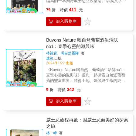
編寫的一本獨特威士忌品飲指南。‧以英文字母
忌迷的絕佳禮物。」酒精駭客（Drinkhacker）
師〗 ▪ 了解並有能力製作許多經典調酒▪ 參與店
順序排列，不作評分，希望傳達給讀者們「無
初次品嚐艾雷泥煤威士忌的人大抵都會驚嘆其
411
鋪管理，包含庫存管理和經營 ▪ 能掌控多位客
79
折
特價
元
須花費重金就能品飲優質威士忌」。「這有點
風味，接著若不是從此深深愛上那獨特的滋
人，隨時調整店內狀況 ▪ 能同時應對多位客人
像一門學問……強烈建議您購買本書，因為它
味，不然就是眉頭一皺逃之夭夭。究竟，這個
「傳統調酒師有時是調製飲料的專家，管理整
加入購物車
風趣的語氣、尖刻的批評和伊恩．巴士頓對價
小小的蘇格蘭海島有什麼魔力，讓全世界威士
間酒吧；有時則是顧客最棒的諮商師、最好的
值的準確判斷」──《麥芽大師》「非常出色」
忌迷印象如此深刻？《紐約時報》甚至將艾雷
朋友。」 〖Mixologist 科學調酒師〗▪ 使用創
──《星期日泰晤士報》「威士忌愛好者的必買
島之於威士忌迷比擬為「紅酒迷心中的波爾
新的自製材料，創作獨特的調酒 ▪ 重新詮釋經
之作，以幽默的方式表現出高水平的專業知
多」，可見其地位之重要。本書作者伊恩・威
Buvons Nature 喝自然葡萄酒生活誌
典調酒，提高精緻度▪ 開發、尋找、應用新的技
識。平易近人、有趣且內容豐富」──《Robb
斯涅夫斯基是蘇格蘭雙耳酒杯執杯協會
no1：直擊心靈的滋與味
術和技巧▪ 研究並支持調酒師發展業務領域(擔
Report》威士忌專家伊恩‧巴克斯頓(Ian Buxton)
（Keepers of the Quaich）的執杯大師
任顧問) 「科學調酒師有時候是調製飲品的人，
林裕森、喝自然團隊
著
以幽默的方式表現出高水平的專業知識，只推
（Master of the Quaich），亦是威士忌專業寫
遠流
出版
有時是科學家，總在尋求、創造新的調飲技
薦了不拘一格的老牌佳釀、矚目的新秀，以及
作者。他從上個世紀末就開始品飲威士忌，踏
2024/11/27 出版
術，開拓調酒文化」 ☛本書的重點架構和技巧
不為人知的神祕佳釀，讓人不得不一醉方休。
查酒廠的經驗豐富，他在本書中探究了艾雷島
有哪些？ ▪ 探討調酒基本技法1. 攪拌法(stir)
《Buvons Nature喝自然．葡萄酒生活誌no1：
無論是來自加拿大、印度、美國、瑞典、愛爾
如何結合傳統、創新、氣候與地點，從而創造
222. 搖盪法(shake) 293. 拋接法(throwing) 344.
直擊心靈的滋與味》邀您一起探索自然派葡萄
蘭、日本或是蘇格蘭的山丘、峽谷和島嶼，這
出最優秀的蘇格蘭威士忌，並且一一介紹艾雷
直調法(build) 355. 混合法/霜凍調酒(mixing /
酒的豐富世界，體會土地、氣候與生命的純粹
裡都有您真正想要的 101 種威士忌！書中介紹
島上十三家酒廠的前世今生與未來，另附上精
frozen cocktail) ▪ 科學調酒方法—材料、技
韻律。封面故事介紹了29款全球自然派酒款，
的101款威士忌，目的在讓讀者探索並提升對威
選酒款的品飲筆記，以及他自己的品飲心法。
342
9
折
特價
元
法、器具1. 杯具2. 冰 3. 賦予調酒特色的材料
包含紅、白、橘酒到氣泡酒等多樣風味，這些
士忌的了解，無論你最後是喜歡或討厭威士
馬文・埃文斯的插畫是本書的另一大亮點。他
1)鹽 2)甜味劑 3)香料、調味料 4)茶葉 4. 創造新
酒款的選擇反映了每位釀酒師對土地和年份的
忌。本書特色‧只介紹絕品佳釀，請在漲價前趕
以威士忌書籍少見的風格勾勒出艾雷島上迷人
加入購物車
風味的技術與概念 6 1)浸漬法(Infusion) 2)洗滌
真摯詮釋，讓飲者感受到來自大地的無限生命
緊先下手為強！‧要舉辦商業聚餐時，該選什麼
的地景與酒廠風光，用色及線條簡約獨特，更
法(Washing) 3)陳年法(Aging) ▪ 學習調酒集錦1.
力；還有台灣廚師們「酒食共好的自然派餐
酒？‧該買12年份還是15年份？‧便宜就沒好酒？
加增添翻閱時的樂趣。我們建議，各位不妨一
精緻化經典調酒 2. 當代簡約&複雜調酒 3. 季節
桌」，展現自然酒可親、包容與多元的特質。
請翻開本書！◎最新修訂版，跟上威士忌最新
邊閱讀本書，一邊倒上一小杯心愛的艾雷威士
調酒4. 擬食調酒5. 概念調酒6. 茶調酒 7. 咖啡
酒誌在「喝 自然」策展人林裕森的策劃下，深
威士忌旅程再啟：因威士忌而美好的探索
潮流◎
忌慢慢品嚐，讓文字與風味帶你飛向那個海風
調酒8. 日本傳統酒調酒9. 液態氮調酒 ☛調酒師
入探討自然酒的各種面向：如何將葡萄酒釀造
之旅
鹹鹹的遠方小島。
們可以從本書學到什麼？1. 掌握科學調酒的理
中的副產物再生利用，創造出一系列「葡萄酒
林一峰
著
論精神 2. 學會建構調酒的基本概念3. 開發新的
循環風味元素」，讓自然酒的影響力跨越酒