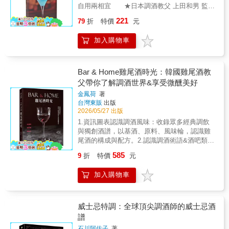
正 老爺酒店集團執行長周慶輝 當代攝影家
的偏遠小鎮，逐漸聚集釀酒人與旅人，形成嶄
自用兩相宜 ★日本調酒教父 上田和男 監
林裕森 葡萄酒專業作家翁淑惠 法國旅遊發
新的葡萄酒產區，並帶動在地觀光與產業的再
修 ★130款人氣雞尾酒譜完整收錄 🍸海
221
展署台灣區代表顧 瑋 ReWine主理人
79
折
特價
元
生，為這片土地注入前所未有的生命力。這不
明威、樂團主唱、美劇鍾愛的調酒…… 🍸
只是一本關於葡萄酒的書，更是一段關於一位
為坂本龍一創作的調酒…… 🍸傳說由海盜
加入購物車
釀酒師的奮鬥精神，如何改變一個地方的故
傳授的名酒…… 今晚想喝什麼？ 從經
事。從無到有，從邊緣到世界舞台。
典調酒到浪漫系雞尾酒，一起走進微醺迷人的
大人世界。 《雞尾酒手帳》由世界知名調
酒師──上田和男監修，收錄130款經典與人氣
Bar & Home雞尾酒時光：韓國雞尾酒教
雞尾酒，是一本兼具實用性與收藏感的隨身雞
父帶你了解調酒世界&享受微醺美好
尾酒圖鑑。無論是第一次接觸調酒的新手，還
金鳳荷
著
是喜歡小酌氣氛的愛酒人士，都能從中找到屬
台灣東販
出版
於自己的「命定一杯」。 清楚介紹雞尾酒
2026/05/27 出版
的基酒種類、酒精濃度、調製配方與典故，不
1.資訊圖表認識調酒風味：收錄眾多經典調飲
只認識琴酒、威士忌、伏特加、蘭姆酒、龍舌
與獨創酒譜，以基酒、原料、風味輪，認識雞
蘭等不同基酒的魅力，也能快速了解每杯調酒
尾酒的構成與配方。2.認識調酒術語&酒吧類
的辛口、甘口風味與適合飲用的情境。下次在
型：幫助初學者打穩基底，了解調酒基礎知識
酒吧翻開酒單，不再只會點Highball，從經典的
585
9
折
特價
元
與點酒方式，找出自己最喜愛的一杯。3.王牌
琴湯尼、螺絲起子，到充滿故事感的藍月、教
調酒師不藏私教學：內附所有酒譜調酒師示範
父、傑克玫瑰，都能輕鬆找到適合當下心情的
加入購物車
QR code影片，逐步拆解雞尾酒在雪克杯內成
一杯酒。 除了經典雞尾酒之外，書中更特
形的美味祕密。──享受微醺沒有標準答案，調
別收錄上田和男親自創作、得獎的人氣作品，
飲的世界可以無限拓展。跟著專業調酒師了解
展現大師級調酒技藝與雞尾酒自由奔放的創意
每款雞尾酒的原料、風味、香氣，破解美味的
威士忌特調：全球頂尖調酒師的威士忌酒
世界。這不只是一本調酒圖鑑，更是一本讓生
祕密。「伏特加馬丁尼，用搖的，不要攪
譜
活增添情調與儀式感的微醺手帳！本書特
拌。」007系列電影中，詹姆斯‧龐德流暢自信
色 ★隨身攜帶超方便，下次去酒吧點酒不
石川阿佐子
著