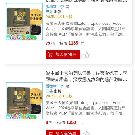
德華．李尋味肯塔基，探索靈魂故鄉醺然
最佳侍酒師（Best Sommelier of the
調酒師的代表作品，涵蓋杜拜、蒙古、台灣、
滋味（贈2025臺灣美國威士忌節好禮）
World）。 奧爾多迄今已在紐約米其林三星
愛德華．李
著
香港、澳門、斯里蘭卡、中國、尼泊爾、日
三采
出版
餐廳Le Bernardin擔任葡萄酒總監超過十
本、南韓、新加坡、印尼、菲律賓、越南、馬
2025/11/01 出版
年。 （該餐廳自2005年起，已連續21年獲
來西亞等地，呈現出亞洲前所未有的雞尾酒文
得米其林三星評鑑。） 最難能可貴的是，
美國三大餐飲媒體Eater、Epicurious、Food
化廣度與深度。《 101 Best Cocktails in
奧爾多討論葡萄酒的方式相當平易近人。
Wine「2024春季最佳食譜書」入圍國際烹飪專
Asia》這個數字，正是向已故雞尾酒大師Gary
正如他在全書開頭所言： 「本書絕非鎖定
業協會IACP「葡萄酒、啤酒或烈酒」類「2025
Regan致敬，他曾出版過Gaz Regan's 101
葡萄酒同業或資深收藏家，而是寫給所有
年度最佳食譜書」🗺 肯塔基酒廠深度巡禮｜🍴
Best New Cocktails系列雞尾酒書籍，介紹全球
1185
79
折
特價
元
『想認識勃根地葡萄酒，卻連勃根地在哪都不
50道主廚級波本料理｜🥃 大師級波本品飲指南
各地最新的雞尾酒創作，在21世紀當代雞尾酒
太確定』的讀者。」 入行以來的每個工作
匠心獨運的波本風味鉅作，邀你舉杯共飲、開
爆發的階段，Gary Regan的持續書寫，對產業
加入購物車
天，奧爾多都在餐廳裡協助客人挑選最適合的
動上桌！首刷附贈【臺灣美國威士忌節「讀」
有著舉足輕重的影響力。所有酒譜皆以全英文
搭餐酒； 開過數以萬計的酒瓶、回答過無
家好禮】+【作者燙金簽名】 【內容簡介】 料
紀錄，搭配台灣新銳插畫家黃心慈手繪的調
數關於酒單上數百款葡萄酒的提問。 正是
理詩人 愛德華・李，邀你走入肯塔基的風土與
酒，不僅是酒譜，也是藝術品，《 101 Best
這些來自第一線的侍酒經驗，給予他實際且獨
日常，細品百年波本所流淌的風味與故事。 ．
波本威士忌的美味情書：跟著愛德華．李
Cocktails in Asia》不只是一本酒譜，更是一部
到的視角。 在這本首部巨作《葡萄酒超圖
． ． 全球高達95%的波本威士忌，皆誕生於這
尋味肯塔基，探索靈魂故鄉的醺然滋味
亞洲雞尾酒文化的縮影。
解》裡，奧爾多透過簡單的圖表與活潑的插
片被譽為「波本聖地」的肯塔基州。在這裡，
【作者燙金簽名 雋永珍藏版】
愛德華．李
著
圖， 完美結合葡萄酒的專業知識及精闢見
波本不只是酒，它是流動的歷史、是生活的方
三采
出版
解，協助所有愛酒之人在零基礎狀態下，
式，更是肯塔基人代代相傳的文化與傳統。 身
2025/11/01 出版
無痛建立自身品酒觀，可謂新世代葡萄酒指
為深耕當地21年的主廚與波本行家，愛德華・
美國三大餐飲媒體Eater、Epicurious、Food
南。 ★奧爾多．索姆的葡萄酒十大守
李將這份深情傾注於書中。化身為波本的引路
Wine「2024春季最佳食譜書」入圍國際烹飪專
則 1.品嘗、品嘗、品嘗！這是唯一的學習
人與說書人，透過散文食譜、歷史軼事、人物
業協會IACP「葡萄酒、啤酒或烈酒」類「2025
之道！ 2.人們可從一瓶好酒中學到很多，
特寫與酒廠巡禮，帶讀者從多元角度，深度認
年度最佳食譜書」🗺 肯塔基酒廠深度巡禮｜🍴
從一瓶不喜歡的酒中能學到的則更多。 3.
識這款蘊含風土故事的傳奇烈酒。
1350
9
折
特價
元
50道主廚級波本料理｜🥃 大師級波本品飲指南
保持開放、好奇，並展現熱情。如果賣酒給你
============================== ｜認
匠心獨運的波本風味鉅作，邀你舉杯共飲、開
的人很勢利，那他們顯然入錯行了。 4.如
識波本歷史文化：從法規到百年名廠｜考究波
加入購物車