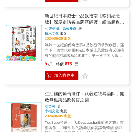
改變歷史。誰又是「加州葡萄酒之父」，如何
自然Can Nature負責人&&&「雷爵宏以動人與
格局；另外我們還要談談威士忌「不同層次的
麼日本啤酒這麼好喝？ 有別於教你如何喝酒、
心的渴。看完這本書的我，為此喝了超過四手
為美洲葡萄酒帶來革命性的改變？ ●澳洲不似
熱情的文字寫下她眼中的「自然酒」，這絕非
甜味」、「淡雅幽微鹹味」，是既特殊又鮮少
認識日本酒場文化的飲食文化書，本書將從截
各種不同風味的啤酒。作者用輕鬆的敘事口吻
美洲，原本土地沒生長葡萄，殖民者必須從零
一本嚴厲斥責『一般』葡萄酒有多邪惡的書。
人討論的特殊風味。★Topic6 威士忌咖啡的苦
然不同的角度來介紹啤酒是如何踏進日本國土
新世紀日本威士忌品飲指南【暢銷紀念
介紹了啤酒歷史、文化及知識，引人入勝的同
開始。19世紀上半葉，來自英國、蘇格蘭、德
反之，他帶領我們進入一場深入葡萄園的旅
味來源咖啡的苦味是令某些人無法愛上它的原
進而開枝散葉，發展出在地品牌與產品的獨創
時卻令人口渴。建議你在閱讀前，要準備夠多
版】深度走訪各品牌蒸餾廠，細品超過
國共十多位的實業家，如何先後將不同歐洲葡
程，那裡的葡萄園未被過度使用的除草劑與除
因，但是好的苦味能留給味蕾美好的經驗，一
性？除了講述歷史和發展進程，更深入解析各
種類的啤酒去應付內容的絢爛。──賴奕杰 約
萄品種引進澳洲？ ●美國是全球葡萄酒的最大
50支經典珍稀酒款，帶你認識從蘇格蘭
和智英樹、高橋矩彥
著
蟲劑汙染，那裡釀出的葡萄酒在他的眼中更有
起聽聽烘豆師怎麼說，以及透過產地端、烘焙
大啤酒公司，如麒麟、朝日、札幌和三得利的
翰・霍爾是美國精釀界赫赫有名的啤酒專家與
消費市場，全球每年消費的2000億歐元中，美
積木文化
出版
出發、邁入下一個百年新貌的日本威士忌
活力、更美味，更能忠實呈現當地的風土。無
端、沖煮端減少苦味感受的方法。少部分剛開
行銷戰略、市場定位與行銷手法等等。 &times;
作者；他擅長以幽默 、 深入簡出的筆觸解答與
國竟佔了350億歐元？ ●葡萄酒的故事進入20世
2024/06/29 出版
論你對自然酒抱持懷疑或深信的態度，這本書
始喝威士忌的人也會覺得苦，執杯大師將分析
「有DRY嗎？」日本啤酒史上第一款讓客人爭
介紹各種精釀啤酒相關知識與歷史；本書內含
紀，不只風味多元，更有原產地命名制度，主
淬錬一世紀的傳奇故事&品飲從傳承到創新、邁
都將大大滋養你的想法。對任何葡萄酒愛好者
造成苦味的可能原因。★Topic7咖啡萃取與威
相指名購買的啤酒！ 當年的朝日是如何讓全日
大量霍爾與業界重要人士訪談，同時也有作者
要改變從法國開始？法國建立一套原產地名稱
向下一個世代的風味&日本威士忌愛好者必須擁
來說，這絕對是一本讀來享受又不可或缺的
士忌品飲無論喝咖啡或威士忌，品飲者本身也
本陷入SUPER DRY風潮？ 在那個網路跟行動
自身獨特睿智的見解與想法。不論是對精釀啤
認證系統，竟要數十年功夫！ ●對現代葡萄酒
有的關鍵指南&&&1918年，第一次世界大戰如
書。」──葡萄酒大師／Mark Pygott
是創作者，自己是讓手中這杯飲品更好喝的重
電話都沒有的時代，必須靠著口耳相傳來打開
酒過去的發展，現在的狀況，或是未來的前景
存放的兩大發明貢獻，一是玻璃瓶，二是軟木
火如荼之際，「日本威士忌之父」竹鶴政孝踏
MW&&&「NOMA是丹麥最早開始推崇自然葡
要角色。烘豆師依序說明從磨粉、水質設定到
知名度。因此「SUPER DRY」的大流行，是
感興趣的朋友，這本書都是你不能錯過的必讀
675
9
折
特價
元
塞！可保持完美的密封狀態長達數十年，甚至
上太平洋航線，前往蘇格蘭學習正統威士忌釀
萄酒的餐廳之一&hellip;&hellip;就是有那麼一些
沖煮過程，會影響咖啡香氣及味道的所有因
從主婦們口耳相傳開始的。 「原本不喝啤酒的
之作！──林幼航 近代的啤酒復興運動，對於精
更久！ ●培里儂神父首創葡萄酒調配技術，將
造技術，日本威士忌就此踏出第一步。&2023
傑出的生產者，讓你一旦開始喝了這些酒，便
素；兩位大師也一併探討溫度對於烘豆、威士
老婆，說SUPER DRY不苦所以愛喝。之前晚
釀啤酒產業的興起至關重要。這本書涵蓋啤酒
加入購物車
不同類型葡萄以特定比例混合，其中有何秘
年，日本第一座威士忌釀酒廠「山崎蒸餾廠」
很難走回頭路。」──Noma餐廳主廚／
忌品飲之影響。★Topic8飲品與品飲的巫術喝
上都只有我一個人在喝，現在可以夫妻一起享
原料、風味影響、品飲技巧，藉由清晰易懂的
訣？ ●葡萄會壓榨四次，但第一次的榨汁不是
迎接它的百年誕辰，在傳統與創新的成熟中，
Ren&eacute; Redzepi&&&「自然酒並不是新東
咖啡或威士忌也要看日曆、看天氣？輕鬆探討
受SUPER DRY」 「我自己是喜歡拉格，但老
文筆，讓每一位啤酒愛好者都能有收穫。甚至
最好的，盡量不保留。一位追求完美的釀酒總
日本威士忌正式迎向另一個百年新紀元。&&&
西，酒一直都是自然的。深度了解自然酒釀造
「飲品與品飲的巫術」，有一些足以影響品飲
婆卻改喝SUPER DRY」 過去對主婦來說，啤
作者 （在喝杯啤酒後）對產業面的觀察，不管
管會留下第二道跟第三道榨汁，才能釀出絕佳
今天，日本威士忌在國際賽事屢創佳績，更在
生活裡的葡萄酒課：跟著遊牧尋酒師，開
與風土、環境間的實用寶典。」──深杯子創辦
感受的抽象因素特別有意思，像是影響烘焙味
酒就是為了老公而買的。但因為「SUPER
正面反面，都值得我們掩卷深省。──宋培弘 啤
白酒？ ●熱愛美酒的美國年輕律師羅伯特．帕
全球酒迷與收藏家間掀起狂潮。&短短一百年
人／王依亭&&&「自然派葡萄酒的革新運動，
道的自然動力日曆，以及影響品飲味道的環境
啟無框架品飲餐搭之樂
DRY」的出現，也開始為自己而買。現在，
酒沒有秘密！是的，啤酒沒有秘密。除非，你
克，如何在七○年代末為東岸的葡萄酒愛好者編
間，它是如何從無到有？如何建立屬於自己的
是我們這一代葡萄酒迷所面對的最關鍵轉變，
氣壓&hellip;等；兩位大師也交換對於「時間的
SUPER DRY開始吸引女性這群新消費者。
跟我一樣，讀了這本書，就會驚喜地發現，原
沈芸可
著
寫了第一本品酒雜誌，引起轟動？ ●「葡萄酒
獨特風味？屬於日本威士忌的獨創風味又是什
從2014年出版以來，Isabelle Legeron MW這本
想法」，究竟時間之味對於威士忌和咖啡來
&times;長年相爭市占率的勁敵，卻能為了一項
來啤酒的秘密這麼多！這本書的作者，走訪世
幸福文化
出版
革命」如何最終在歐洲讓有機葡萄酒獲得官方
麼呢？&本書由兩位日本在地的威士忌專家，深
《自然酒》就一直是探討相關主題最真切的著
說，分別代表什麼樣的意義呢？★Topic9 咖啡
政策讓四大啤酒公司拋下競爭心，轉而齊心協
2024/06/05 出版
界各地擔任啤酒評審、採訪了不下數百位釀酒
認證，又是如何在2012年制定了明確的有機栽
入一般難以接近的大小蒸餾廠，親訪首席調酒
作。Isabelle跟她所創立、全球規模最大的的自
結合威士忌調飲設計．初公開！首次公開烘豆
力對抗政府？！ 2001年秋天財務省再次啟動
師⋯⋯就跟著他一起探索啤酒的秘密吧！──王
YouTube頻道－『C&eacute;lia葡萄酒之旅』首
種標準？ ●羅馬人如何釀出今日紅酒的祖先
師、蒸餾廠廠長與酒吧老闆，品評超過50支重
然酒展RAW十多年來扮演自然派價值最關鍵的
冠軍的特調Recipe，將咖啡香和酒香做創意搭
「氣泡酒增稅」計畫，讓已經著手生產氣泡酒
鵬 &
部著作，用最生活的語彙領你認識葡萄酒 酒莊
──「深紅葡萄酒」，原來這就是17世紀在波爾
要酒款，帶領讀者認識邁入下一個世代的日本
推廣與守護者。這樣的經歷讓Isabelle擁有最新
配，精心設計10杯超乎你想像的香氣加乘爆
的大型啤酒公司的社長們聯合提出了「反對增