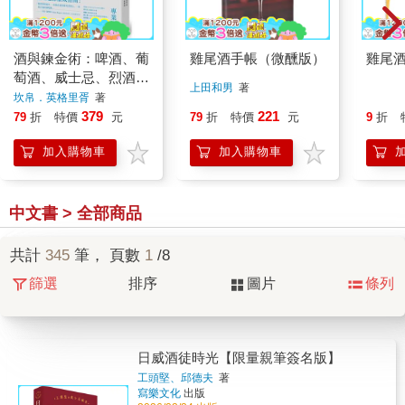
酒與鍊金術：啤酒、葡
雞尾酒手帳（微醺版）
雞尾
萄酒、威士忌、烈酒、
上田和男
著
雞尾酒如何從治療藥物
坎帛．英格里胥
著
變成心靈慰藉
379
221
9
折
79
折
特價
元
79
折
特價
元
加入購物車
加入購物車
中文書 > 全部商品
共計
345
筆， 頁數
1
/8
篩選
排序
圖片
條列
日威酒徒時光【限量親筆簽名版】
工頭堅、邱德夫
著
寫樂文化
出版