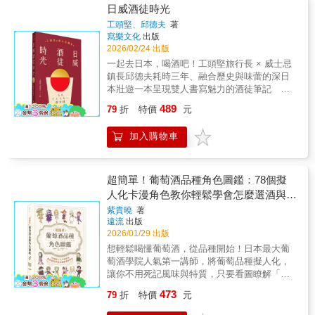
《Bar & Home雞尾酒時光》，能讓更多人將雞
人們帶來傷害，也不像啤酒那麼使人脹肚。富
日威酒徒時光
尾酒視為日常生活中快樂又美味的享受。＿
裕起來的人們，「汽車、旅遊、紅酒」一個都
工頭堅、邱德夫
著
World Class世界冠軍 Bannie Kang我們剛開始
不能少，已成為一種高品位的時尚追求。當
寫樂文化
出版
經營YouTube頻道「酒品格（주품격）」時，
然，生活本繽紛，各自追求不同。「葡萄美酒
2026/02/24 出版
其實就是希望能有更多人是輕鬆享受雞尾酒與
夜光杯」，美好的東西總是令人嚮往﹗
一起去日本，喝酒吧！工頭堅旅行長 × 威士忌
酒吧文化，而不是非得受到特殊節日、場合的
鎮長邱德夫耗時三年、融合歷史與味蕾的深日
侷限。願《Bar & Home雞尾酒時光》能讓雞尾
本壯遊一本呈現雙人書寫魅力的酒徒筆記 被
酒走進各位的生活，用一杯酒得到樂趣與滿
酒友暱稱為「威士忌鎮長」的邱德夫，帶著土
足。＿Le Chamber老闆兼調酒師 Lim Jae Jin
489
79
折
特價
元
木工程師的理科腦鑽研威士忌世界，對酒廠與
雞尾酒就像料理，有時輕鬆享受，有時則在特
製程熟稔無比；而經營自媒體的「旅行長」工
別的時刻細細品味。當下班後的你身心俱疲得
加入購物車
頭堅是資深的日本文化與旅遊愛好者，開啟個
只想靜靜獨處時，不妨翻開《Bar & Home雞尾
人YouTube頻道後，更是以獨到的文化視角串
酒時光》吧。或許，你就能用豁然開朗的心情
連起地景、神話與地方史。 最懂威士忌的工
隨手調製出一杯雞尾酒。＿Bar Soko老闆兼調
程師VS. 最會說故事的文化旅人，在各自的領
超簡單！葡萄酒品種角色圖鑑：78個擬
酒師 Son Seok Ho我曾與作者一起製作過許多
域發光，當他們因威士忌而結緣成為旅伴，展
人化卡漫角色教你輕鬆學會怎麼選酒與喝
雞尾酒相關的課程內容，也培訓了不少調酒
開《日威酒徒時光》寫作計畫、以各自理解的
酒
師。一般來說，調酒師都有些私藏的獨門祕
紫貴曉
著
方式踏上尋酒之路，旅行便不只是地理上的移
訣，但作者卻在《Bar & Home雞尾酒時光》大
遠流
出版
動，而是成為從多重角度去重新理解日本風
2026/01/29 出版
方公開。他一如既往，總是樂於與更多人分享
土、文化與人的創作。 ★華文首部！雙作者
如何調製美味的雞尾酒，並且從未停止創新。
想輕鬆喝懂葡萄酒，從品種開始！日本最大葡
日本威士忌專書 深入老中青三代蒸餾所，探訪
＿Mixology 老闆兼調酒師 Kim Hyun★不藏私
萄酒學院人氣第一講師，將葡萄品種擬人化，
日本神祕的【秩父二廠】與【水楢木製桶
教學 內附調酒師示範QR code影片
讓你不用死記風味與特質，只要看圖瞭解「葡
廠】。★超過390張精美照片+圖表，視覺與知
萄的性格」，就能自在選酒、優雅乾杯！ 將葡
識的雙重饗宴 三年實地踏查，珍貴的第一手資
473
79
折
特價
元
萄品種擬人化，輕鬆認識葡萄酒與品種的入門
料。收錄蒸餾所手稿、設備細節、熟成倉庫、
書！就算是初學者，也能一看就懂！由可愛的