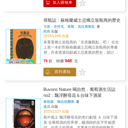
地方風景。★ 破解日威投資與收藏的迷思 從酒
加入購物車
擬人化角色帶你走進葡萄酒的世界——原來葡
款「輕井澤1960」的拍賣千萬天價到「偽日
萄也有性格！每一種葡萄品種都有專屬的代表
威」亂象，消費者選購日威必讀！正好，我們
角色插畫，從服裝、表情、小道具，表現品種
的共同語言是日本威士忌──【深旅行：用酒串
的風味與特質，幫助讀者輕鬆記憶，讓學習過
尋瓶誌：蘇格蘭威士忌獨立裝瓶商的歷史
起文化地圖】每一座蒸餾所都是一扇門，導引
程既輕鬆又有趣。書中精選78種代表性葡萄品
我們走訪不同層次的日本o繞行南阿爾卑斯山的
大衛・史特克、泰斯．克拉弗斯廷
著
種，從法國、義大利、德國到日本、南美洲等
島雨
出版
白州蒸餾所之旅：搭乘明治22年鋪設的中央本
16國全部網羅。一次搞懂葡萄酒的基礎知識、
2025/12/05 出版
線特急「梓」，當列車穿越山梨縣的山谷，窗
風味特徵、搭餐建議、選酒&品飲技巧。從香
外掠過的不只是風景，更是日本近代化的軌
來看看獨立裝瓶商的「非原廠觀點」吧！ 在史
氣、風味到風土，透過生動的視覺化設計輕鬆
跡。o重溫《輕井澤症候群》90年代美好的青春
上第一本針對蘇格蘭威士忌獨立裝瓶商的專書
掌握。書中還收錄了葡萄酒入門者最想知道的
場景：還記得村上春樹筆下的輕井澤嗎？旅行
裡，作者透過回顧威士忌產業的歷史，探討了
基礎知識，例如：「如何讀懂酒標」、「選購
長帶路造訪鄰近的小諸蒸餾所，不只有威士
獨立裝瓶商的誕生與發展、與酒廠互利共生卻
948
時的小技巧」、「葡萄酒杯的選用」、「喝不
79
折
特價
元
忌，更有一整個世代的青春記憶！o到余市，絕
又愛恨交織的關係，以及獨立裝瓶如何對威士
完的葡萄酒如何保存」、「飲酒禮儀」等，將
不能錯過北海道燻製文化：創業於1948年的南
忌文化產生了深遠的影響。 作者以自身經驗與
原本令人卻步的內容整理成一套清晰易懂的系
貨到通知
保留太郎商店，使用北海道櫻花木冷燻海鮮與
自己的獨立裝瓶事業為例，帶著讀者近距離觀
統。讀完就能掌握所有葡萄酒基本知識。 「今
咖啡豆。燻製咖啡配余市威士忌，煙燻香氣在
察獨立裝瓶商的運作與面臨的挑戰，以及如何
天希望能有神清氣爽的感覺，那就來喝帶有草
口中交織，這是只有在地人才知道的完美組
憑藉著熱情來孕育出一批高度投入的威士忌
本芬芳、清爽的白蘇維濃（Sauvignon Blanc）
合。o山崎蒸餾所的800年歷史「離宮之水」：
迷。 此外，本書也系統性地整理了那些已經消
Buvons Nature 喝自然．葡萄酒生活誌
吧！」「搭配濃郁辛辣的黑胡椒料理，就選希
鎌倉時代後鳥羽上皇離宮的御用水，也是茶聖
失與仍然活躍的獨立裝瓶商。透過業者們的第
no2：飄浮酵母花＆台味下酒菜
哈（Syrah）！」「優雅的午間時光，用灰皮諾
千利休心中「茶之水」的極致，到山崎便能體
一手告白，勾勒出一個個以家族精神與對威士
（Pinot Gris）氣泡酒來乾杯！」 只要掌握一些
林裕森、喝自然團隊
著
會威士忌與茶藝的美學。o安藤忠雄設計的大山
忌的熱情為基石的事業縮影。  獨立裝瓶商的
遠流
出版
基礎知識，就能依照心情挑選葡萄酒！全書內
崎山莊美術館：造訪朝日集團與京都府合作重
桶子是從哪來的？  開獨立裝瓶商一次就上
2025/11/27 出版
容淺顯易懂，卻蘊含深度，是一本讓人會一翻
建、結合英式都鐸風格與清水混凝土的美術
手？  獨立裝瓶商的生存之道？  酒廠與獨立
再翻、每次喝酒或選酒時都想再拿出來看的實
瓶中風土 飄浮酵母花的奇幻劇場 ＆ 台味下酒
館，欣賞莫內的《睡蓮》。【深歷史：酒標背
裝瓶商之間的火花？  獨立裝瓶商的未來？
用指南。 複雜的葡萄酒世界，變得親切又有
菜 在葡萄酒的世界裡，釀酒師的名字常被讚
後的傳奇與真相】【深酒廠：揭開極致工藝的
&laquo; 台灣版推薦序 蘇格蘭雙耳小酒杯執杯
趣！葡萄、產地、年份、香氣……資訊太多，
頌，但真正的靈魂，其實來自那些肉眼難見的