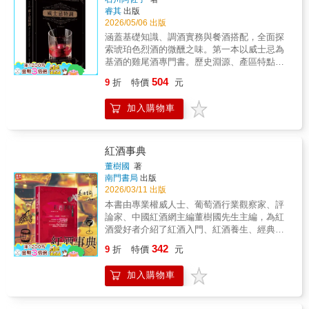
地在酒吧點單，從此這杯雞尾酒就走入了觀眾
煩惱 ★輕薄小本不占空間 ★初學入門
睿其
出版
的世界。但是搖盪或攪拌、琴酒或伏特加，這
沒有負擔 ★手帳外包燙金皮套，低調兼具
2026/05/06 出版
些細緻講究下調製出的每一杯雞尾酒，究竟有
質感，適合送禮自用
涵蓋基礎知識、調酒實務與餐酒搭配，全面探
什麼樣的差異呢？韓國資深調飲師，人稱雞尾
索琥珀色烈酒的微醺之味。第一本以威士忌為
酒教父的金鳳荷，便為了想深入了解雞尾酒世
基酒的雞尾酒專門書。歷史淵源、產區特點、
界的愛好者們，在本書中仔細介紹雞尾酒的酒
品飲酒香、經典調酒、職人特調、餐酒搭配...
類與材料、技法、經典與獨創酒譜。並利用資
504
9
折
特價
元
全面探索威士忌特調的迷人成熟風味同酒香初
訊圖表和影片，讓雞尾酒的各種特色與風味更
見：從原料到威士忌的精釀過程和各種喝法經
直觀地呈現在讀者眼前。有了基礎了解後，便
加入購物車
由製麥、糖化、發酵、蒸餾、熟成釀造而成，
能輕鬆挑選符合當下心情與氣氛的美味雞尾
介紹威士忌種類、產區、酒標等資訊，並以各
酒。無論是與友人一同在吧檯享受雞尾酒，或
種喝法享受酒香。從經典出發：完整領略7種最
者工作結束的夜晚獨自小酌放鬆心情，在酒吧
具代表性的威士忌調酒邀請3位調酒師示範廣受
紅酒事典
或家中，都能找到最適合自己的享受方式。無
歡迎的7種威士忌調酒，呈現調酒師不同的設計
論是居家空間、私人派對，或是獨處時光，品
董樹國
著
理念及風格，可以試著找出最符合個人口味的
南門書局
出版
飲不再受限於酒吧場域，學會調酒技巧與結構
那一杯。與職人對話：探索調酒師手中威士忌
2026/03/11 出版
組合，讓雞尾酒成為輕鬆舒適的Me Time選
風味的無限可能十多位職人調製出近200杯威士
擇。專業推薦──只要是對雞尾酒有興趣的人，
本書由專業權威人士、葡萄酒行業觀察家、評
忌特調，跟著職人一起探索從舌尖到喉嚨的風
一定不能錯過傳奇調酒師金鳳荷所著的《Bar &
論家、中國紅酒網主編董樹國先生主編，為紅
味變化，享受順滑層次及恰到好處的醺然感。
Home雞尾酒時光》。這本書涵蓋了專業調酒師
酒愛好者介紹了紅酒入門、紅酒養生、經典紅
和歷史交流：經典威士忌特點介紹及最搭食物
不可不知的內容，並帶領所有讀者一起穿梭雞
酒欣賞、酒標識別、紅酒歷史、紅酒品鑑等知
342
享用法30多支威士忌的歷史、風味等特點介
9
折
特價
元
尾酒的過去、現在與未來的時空旅行。從簡單
識，附有大量珍貴圖片及珍貴的酒鑑資料，是
紹，以及品飲時最為契合的食物搭配，即使尚
的基本功到複雜的概念，任何人都能在他的哲
集權威性、閱讀性及欣賞性於一體的百科紅酒
未品嚐，也能在腦海中完成想像，憧憬成真時
加入購物車
學中暢遊雞尾酒的世界。＿華人雞尾酒教父 Aki
讀物。全書彩色印刷，精美實用，紅酒愛好者
會更愉悅。
Wang在許多亞洲國家，雞尾酒正逐漸如時尚文
必備。 紅酒是一種時尚的、永恆的。紅酒的酒
化一般，扎根於每個人的生活之中。希望透過
精度一般在12度左右，它不像白酒那麼烈，紅