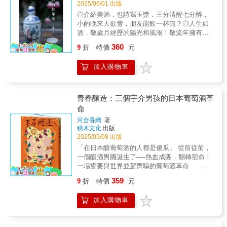
Master 家常是「Cocktail Bar ANCHOR」的調
美酒、攝影與故事，帶你走進肯塔基，感受波
2025/06/01 出版
與葡萄酒餐搭矩陣圖表，輕鬆判斷葡萄酒類型
時，我總感到自在又愜意。雖然他是享譽盛名
法國、義大利、西班牙為代表，重視傳統、產
酒師，同時也是一名專YouTuber。在新冠疫情
本的多重風貌。 不只是食譜，更是一封寫給波
與各種食物的絕佳配對。．收錄超過100種葡萄
的世界級侍酒師，但他總能引導我探索、感受
◎介紹美酒，也詩寫玉漿，三分清醒七分醉，
區法規與家族世襲，每一瓶酒背後都有一張祖
期間因為替店裡的常客提供在家可以調製的簡
本威士忌的深情告白，也是一張通往波本聖地
和葡萄酒，方便查找，提供嘗試新葡萄酒的不
每一款佳釀，這本書必定能讓你重新愛上葡萄
小酌晚來天欲雪，朋友能飲一杯無？◎人生如
譜與厚重的歷史。然而，美國所代表的「新世
易酒譜、同時錄製教學影片，因緣際會的獲得
的邀請函。
敗選擇。．提供法國、意大利、西班牙等頂級
酒。——ThinkFoodGroup集團主廚暨創辦人／
酒，敬歲月經歷的陽光和風雨！敬流年擁有的
界」酒，則截然不同。品飲美國葡萄酒是一種
廣大迴響，同時累積14 萬人以上的訂閱數。本
葡萄酒產區，以及新興領域如希臘和匈牙利等
何塞．安德烈斯（José Andrés） 每一位認
歡樂與憂愁！◎世間最好的酒都想嘗一遍，等
全新體驗。法國有嚴謹的產區制度與分級規
360
書從器材的準備、酒類的知識、調酒的技術到
9
折
特價
元
35張詳細地圖，還有各產區不可錯過的品種，
為葡萄酒高不可攀且複雜難懂的人，都該讀讀
嘗過一輪之後，卻也了悟原來如此。酒固然有
範，強調「哪裡的酒」；美國則以「酒莊」與
雞尾酒命名的背後典故應有盡有，讓讀者可以
以利讀者探索。【內容介紹】葡萄酒＝科學＋
這本書！在不到300頁的篇幅中，奧爾多．索姆
許多知識，它的獨特滋味確實也令人留戀，但
「釀酒師」為核心。相同的品種與風土，不同
在快速入門的同時、吸取作者的經驗與心得，
加入購物車
藝術《Wine Folly看圖精通葡萄酒》是來自世界
以機智幽默又精湛的教學方式，為讀者開啟葡
真正令人著迷和感悟的是經歷不同場合的酒局
的人卻能釀出截然不同的風味。也因此，美國
相信讀完這本武功秘笈，您的品酒功力也能一
排名第一的葡萄酒知識網站WineFolly.com創作
萄酒世界的大門。這本《葡萄酒超圖解》堪稱
所引發的人事，那些不同時空的歡樂與憂愁、
葡萄酒展現出獨特、多元且充滿可能性的樣
日千里、讓您能夠自由地敞徉於酒海裡、自在
者的終極版葡萄酒指南，內含葡萄酒專家、酒
是業界傳奇人物的完美入門指南，必定會成為
激情與悲傷、成功與失敗，隨著光陰流逝，彷
貌。品酒，需要引導與反覆嘗試；學習葡萄
地品味各式雞尾酒的迷人風采！雞尾酒是為了
書作者、釀酒師、科學家及醫師等等的專業見
新世代葡萄酒愛好者的必讀經典。——紐約法
彿一杯一杯復一杯，就把曾經的年少催成了白
青春釀造：三個宇介男孩的日本葡萄酒革
酒，其實是一種「群體行為」。酸度強不強？
讓人享受而存在的「配角」，人才是「主
解，經由設計師以清楚明瞭的視覺化資訊圖表
式餐廳Racines NY經理合夥人暨侍酒師／帕絲
頭。人生如酒，這是一本關於寫詩喝酒的生活
命
單寧有多重？是否帶苦韻？味覺與嗅覺的感
角」！如果能夠運用本書的酒譜，再根據家
呈現。作者們的第一本書《Wine Folly看圖學葡
卡琳．勒佩爾蒂耶（Pascaline Lepeltier）
美學之書。除了介紹世界各國名酒，更有許多
受，需要透過彼此討論與印證來深化。這本
人、朋友或伴侶的喜好調整，製作出獨一無二
河合香織
著
萄酒》以其原創性、易消化學習葡萄酒的方法
這絕對是我讀過最棒的葡萄酒入門書。我多希
與酒相關的歷史、文學和名人逸事。而作者的
《納帕酒莊》，正是你打開新世界葡萄酒視野
積木文化
出版
的一杯美酒，那無庸置疑地、就是最好的調
而受矚目，成為《紐約時報》暢銷書，也是亞
望最初接觸葡萄酒時就能有這樣一本指南。奧
品酒人生際遇和感受，也透過詩和散文寫在不
的第一本書。它不只讓你看見美國酒的風格、
2025/05/08 出版
劑、美好生活的解方！★奉上九大黃金公式之
馬遜2015年飲食類年度選書、獲得讀者4.8顆星
爾多讓品飲變得很有趣，卻絲毫不顯輕率。再
同喝酒場合的當下。「一瓶美酒，就像一幕好
自由與挑戰精神，更讓你透過一個個釀酒師的
二★黃金公式3：酒＋君度橙酒＋檸檬汁材料含
「在日本釀葡萄酒的人都是傻瓜」 從前從前，
的高評價，並且翻譯為二十多種語言版本。現
次證明他是全球最頂尖的侍酒師，更重要的
劇，任何時候回想起來都是熠熠生輝的。」──
故事，理解「酒」為何能成為文化、夢想與信
君度橙酒與檸檬汁的雞尾酒有「白色佳人」。
一個釀酒男團誕生了── 熱血成團，翻轉宿命！
在，這本全新的《Wine Folly看圖精通葡萄酒：
是，他是位偉大的葡萄酒老師。——飲食小說
蘇格蘭作家 羅伯特・路易斯・史蒂文森──◎
念的容器。◆微醺推薦 (依姓氏筆畫序)李絲絲
這組材料的黃金比例是2：1：1，以白色佳人為
一場誓要與世界並駕齊驅的葡萄酒革命 ★
讓人一目瞭然的專家級品飲指南》，是視覺品
家／傑伊．麥金納尼（Jay McInerney） 升
代理經銷：白象文化更多精彩內容請見
｜文字工作者．飲食文化推廣人周伯良｜國際
例，基酒的琴酒為30ml，君度橙酒與檸檬汁則
第16屆小學館非虛構寫作大賞★ ★改編電
飲指南再進化，餐搭、品種、產區地圖全面升
級知識、精準選購、聰明品飲、放膽嘗
http://www.pressstore.com.tw/freereading/9786269
359
9
折
特價
元
扶輪3470地區 地區總監陳怡樺｜台灣酒研學院
各為15ml。基酒換成伏特加或龍舌蘭，同樣能
影榮獲馬德里國際影展最佳外語片獎★ 故
級，希望將讀者的葡萄酒知識提升到另一個新
試， 現在就跟隨世界最佳侍酒師的腳步，
創辦人蔡珠兒｜作家 適合閱讀對象 想輕鬆
調出一杯保證好喝的雞尾酒。黃金公式8：水果
事要從日本葡萄酒之父麻井宇介的喪禮開始講
階段。本書包含：★依名稱排序100種葡萄和葡
一起走進最迷人的葡萄酒世界！本書特色◎世
理解葡萄酒的初學者 美食、旅遊與飲食文化
加入購物車
類利口酒＋蔓越莓汁＋可爾必思我的口味和小
起…… 「舉辦喪禮的日子，我們這樣鬧好
萄酒，彙整各品種（酒款）的風味特性、常見
界最佳侍酒師、紐約米其林三星餐廳Le
愛好者 想深入了解美國新世界葡萄酒的專業
孩子一樣，喜歡甜甜的東西，所以也非常喜歡
嗎？」 告別式在梅雨季前、略帶濕氣的天
類型、價位、侍酒建議、產區等豐富完整資
Bernardin葡萄酒總監奧爾多．索姆首部巨作◎
人士與學生 葡萄酒從業者、餐飲科系學生與
這項黃金公式。可爾必思、蔓越莓汁再搭配水
氣裡結束了，一群人穿著喪服坐在黑暗的新宿
訊，以圖示呈現，並推薦類似風味的品種或酒
釀造×產區×選購×品飲×餐搭，看圖就看懂，直
品酒會主持人可作為延伸素材