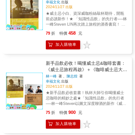
幸福文化
出版
酒單4. 探討未來調酒師應具備的素養5. 展望酒
杯，進入餐桌和日常生活。還有關於台灣釀酒
2024/11/27 出版
吧業的前景6. 現代調酒師如何面對永續性、環
師們如何突破傳統，結合本地葡萄與野生酵
★威士忌小白、資深威咖粉絲敲杯期待，開瓶
境問題、健康問題 ☛創意酒譜先睹為快，視覺
母，打破紅白界限，為自然酒賦予了獨特的本
前必讀新作！★ 「知識性品飲」的先行者──林
與味覺雙重享受！🍷蜂蜜薑汁莫斯科騾子
土風味。另外也有義大利自然酒先驅、德國土
一峰Steven LIN再次踏上旅程的酒香書寫！ 一
Honey Ginger Moscow Mule 伏特加為基酒，
壤專家職人專訪，帶出自然酒的深層哲學。自
訪印度、美國、瑞典酒廠，探索人文風土對威
加入自製蜂蜜薑汁精華。 🍷蘭姆酒曼哈頓 Rum
然派不僅是在釀酒，更是在喚醒土壤的生命與
458
79
折
特價
元
士忌的潛移默化 精采收錄酒友們不可錯過的
Manhattan 採用夏瑪瑞樂麝香葡萄桶過桶的蘭
釀酒的初心。讀者將見證自然酒如何成為一場
QA，從品飲、調飲、選酒、產區新星一次了解
姆酒，風味絕佳。 🍷乳酸香檳 Lactic
文化運動，以少干預的釀造方法抵抗工業化影
加入購物車
還有各種「情境式酒單」伴你選酒不迷茫，用
Champagne 具有優格那種乳酸發酵風味的香檳
響，保留了葡萄酒中的「生命力」，喚起與土
最威～的酒款在社交場合成為焦點 執杯大師更
調酒。 🍷山葵&白桃 Wasabi & Peach 品嘗
地、歷史的深刻連結。《喝自然．葡萄酒生活
嚴選「新．12使徒」，分享新世代驚艷思維的
時，最理想的平衡狀態是先感受到山葵味，接
誌》不僅僅是一本品酒指南，更是一場回歸自
威士忌 這是一趟再次認識威士忌的旅程，和二
新手品飲必收！喝懂威士忌&咖啡套書：
著桃子的味道擴散開來，然後再次浮現山葵的
然、尊重風土的飲食閱讀。每篇文章、每一瓶
十多年前拜訪酒廠的心情全然不同，隨著品飲
《威士忌旅程再啟》＋《咖啡威士忌大師
味道。 🍷一生 One Life 這杯酒是由茉 莉花
酒都講述著自然派的思想與行動，邀請您拋開
經驗、對於風味的感受愈加豐富，執杯大師看
茶、吟釀香、蘋果、乳酸和酸葡萄汁組成，所
繁瑣規則，純粹感受自然酒帶給自己的真誠與
課》
林一峰
著 、
陳志煌
著
待威士忌的視野也更深遠廣闊，希冀把這份感
有材料都相輔相成，很有整體感， 口感清新宜
驚喜，發掘直擊心靈的滋與味。
幸福文化
出版
動與體會分享給威咖讀者們。書中收錄四個章
人。 🍷藍紋乳酪馬丁尼 Blue cheese Martini 這
2024/11/27 出版
節，有旅程故事、有QA互動、有選酒推薦等，
杯酒的外觀無異於一杯普通的馬丁尼，喝起來
★新手品飲必收套書！執杯大師引你喝懂威士
適合佐杯威士忌緩緩品嚐。 Chapter1再次拜訪
卻像在吃一塊淋了蜂蜜的藍紋乳酪。
忌咖啡的精妙之處★「知識性品飲」的先行者
威士忌 提到威士忌產區，可不只蘇格蘭、日
──林一峰Steven以圖文深度聊酒的新作《威士
本，林一峰老師親自拜訪了印度、美國、瑞
忌旅程再啟》收錄酒廠故事、威咖最想問的
典，與當地製酒者、首席調酒師的對談間，感
900
75
折
特價
元
QA、情境式酒單，以及新．12使徒◆◆◆執杯
受到他們的實驗精神毫無框架、超乎想像，形
大師與Fika Fika Cafe創辦人陳志煌跨界合著
塑出威士忌下個世代的未來更加百花齊放！由
加入購物車
《咖啡威士忌大師課》威咖和咖啡迷不可錯過
執杯大師引路，看看這些產區的酒廠精神有哪
的精采對談10講，為初學品飲的小白開啟風味
些不同，以及思維的新進化。 Chapter2威咖我