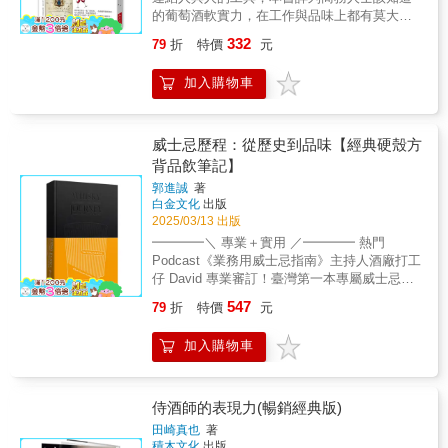
加上近幾年流行的酒款，全部檢視一遍。接著
楊仁亞／威石東葡萄酒莊負責人 「追求夢
平HP／葡萄酒講師、作家 「把複雜變簡
的葡萄酒軟實力，在工作與品味上都有莫大助
到市場上，酒專，大賣場，網上通路等，去確
想，是件苦差事，無比的勇氣，接受挫敗，了
單」一直是處事的至高法則，看似被簡化的外
益。」——「葡萄酒新手選」版主／林澧竣
認挑出來的酒，可以在行銷通路買的到；第三
332
79
折
特價
元
解自己，以赤裸的心面對自己，傾聽大自然的
表同時包含深刻體悟與通盤了解的底蘊，才能
Eric．法國葡萄酒最高級，但為何紐約客的入門
是把最後挑選的酒款，全部重新買過， 再喝一
竊語，方能找到屬於自我的獨特性，因為我們
勾勒思維脈絡並去蕪存菁，以如此想，這本
首選卻是義大利酒？．宴客場合拿出一瓶「對
次，並一一拍攝酒瓶沙龍照，確保這些酒款，
都是自然界中的一份子，應當好好的享受所賦
加入購物車
Wine Folly其實一點不folly，實為「大智若
的酒」，你會贏得滿座敬意，花大錢買貴酒你
都是最新的年份。很慶幸的，我做了這個決
予的每一刻，如同書中每一口酒，都有他的故
愚」。本書以清晰易懂的圖解分享葡萄酒知
會遭到訕笑。．一個名為「卡拉文」的紅酒開
定。 這次挑了近一百支的葡萄酒，在全部重新
事。」──歐子豪／日本酒武士 【本書改版
識，內容實用而全面，再也想不出比這更快樂
瓶器，居然募到19億研發資金。紅酒商機可見
喝過後，挑出80支酒放入書中。 在品飲的過程
自《宇介男孩：翻轉風土宿命，以時間熟成的
的飲酒良伴了。──林澧竣Eric／葡萄酒新手選
一斑。．很多人買酒不是為了喝，因為它比投
威士忌歷程：從歷史到品味【經典硬殼方
中，同酒莊，同產區的新世界葡萄酒，與之前
日本葡萄酒革命》】
作者是專業侍酒師也是天分極高的視覺設
資黃金更值得，很多國家還成立葡萄酒基金。
背品飲筆記】
的年份相比，類似的感受，大概都是酒變得較
計師，她創造出一個全新的葡萄酒學習方式，
本書作者渡辺順子曾任職國際拍賣公司「佳士
濃，較重，不知是否是因為地球暖化，釀酒葡
郭進誠
著
精心設計的圖文讓葡萄酒不再高不可攀，盤根
得」的葡萄酒部門，是紐約佳士得首位亞裔葡
萄提前熟成，所產生的現象。至於舊世界葡萄
白金文化
出版
錯節的知識經由一張張兼具美學與邏輯的繪圖
萄酒專家，為各界人才開設葡萄酒講座。她
酒的部分，一些相同產區的葡萄酒，這次喝起
2025/03/13 出版
直入你的心靈與大腦，開啟一趟感性與理性的
說，葡萄酒，涵蓋地理、歷史、語言、文化、
來卻與幾年前印象中很不一樣，不知是否也是
━━━━＼ 專業＋實用 ／━━━━ 熱門
品味之旅。──陳怡樺／台灣酒研學院創辦人
宗教、藝術、經濟等知識瑞士全天候寄宿學校
因為地球暖化的關係。而這個過程，也讓我想
Podcast《業務用威士忌指南》主持人酒廠打工
知識分門別類，風味圖像解析，產區數字
學生，從16歲就開始接觸，甚至將其列為必修
要重新再試一些，五、六年前喝過的酒款，重
仔 David 專業審訂！臺灣第一本專屬威士忌愛
具象，各區地圖扼要，一陽指連連看，入門磚
課。法國前總統歐蘭德訪問美國，媒體焦點不
新體驗一次，重新認識這些我印象中的葡萄
好者的威士忌歷程＋品飲筆記全書！
快易通。──劉永智／葡萄酒專欄作家暨傑歐酒
是他的外遇誹聞，而是美國總統開了一瓶不稱
547
79
折
特價
元
酒。 成就一本書，除了自己，也需要很多人的
━━━━━━━━━━━━━━━━━★ 隨書
窖顧問 圖解葡萄酒的最佳典範，集優雅配
頭的酒給他喝……。可見，葡萄酒不單單是
協助。感謝泰德利，醴酩與Enoteca提供的樣品
附贈「林口威士忌寶庫Whisky Treasury
色、細緻圖畫、均衡構圖於一身，宛如手中那
「酒」，更是商業人士必備的社交禮儀和共通
加入購物車
酒；也謝謝Wine O'Clock的柏豪與Wine Caf?的
Linkou」精選單桶威士忌品飲兌換券三張。★
杯Pomerol的Merlot！──聶汎勳／《酒瓶裡的
語言。 ◎葡萄酒傳統大國──法國，以波爾多和
Adrian提供場地；更要謝謝華碩的狐狸兄與海
經典德國皮紋、方背硬殼封面、精裝書裝訂、
品飲美學》作者 （依姓名筆畫順序）
布根地兩個地區最有名‧波爾多，高級的同義
運界的人資櫻桃妹協助，幫忙拍攝葡萄酒。 最
可攤平書寫，簡約設計發揮極致工藝之美。★
字，用「箱」來囤貨也值得 在國際拍賣會場
後，也謝謝身邊酒友的支持與敦促，更希望每
特別收錄2024年臺灣新蒸餾所。想好好品飲／
侍酒師的表現力(暢銷經典版)
上，有超過70%的葡萄酒都來自波爾多， 投
位酒友，都能找到自己喜歡的葡萄酒，
選購威士忌卻又不知從何開始？那就絕對不能
資客都是用箱在囤貨，因為只要來歷清楚，不
田崎真也
著
Cheers！
錯過這本書！◎本書的前幾章會帶你快速掌握
積木文化
出版
怕沒有買家。‧布根地，拿破崙與舉世最富小女