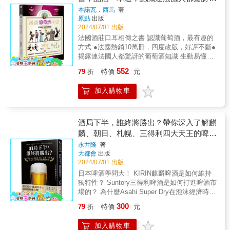
中大量噴灑農藥，到酒窖中過度使用二氧化硫
造就飲品個性的各種緣由。★Topic2生豆處理
設計的，而是要方便你的享受而設計的。真正
色原料及人工香料間，帶領讀者探索並找到適
葡萄酒前世今生
本諾瓦．西馬
著
和添加物，釀酒一事變得越來越不自然。好在
與威士忌用桶咖啡生豆的潛質是什麼，對於烘
知道原理，就能像個老手一樣處理和品味葡萄
合自己的新啤酒，同時在個人喜好之餘，讀者
原點
出版
還有另一種釀酒方式存在，而這正是伊莎貝爾
焙的影響為何？烘豆師怎麼運用理科腦加上烘
酒，勾引出葡萄酒更多的味道。Part 3 葡萄酒
將透過啤酒的外觀、香氣、味道，以及口感，
2024/07/01 出版
所倡導的。她在世 界各地推廣自然酒多年，而
豆技巧讓香氣縮放為最剛好的狀態、塑造性
的必備知識 Wine Essentials你可知道，百年前
學會辨認啤酒及其優劣，以及啤酒中可能存在
法國酒莊口耳相傳之書 認識葡萄酒，最有趣的
由她所創辦的自然酒展「RAW WINE」現已成
格？生豆處理和威士忌的概念其實有些相似，
甜酒才是王道，一瓶香檳甚至可能有三分之一
的不良風味。 歡迎光臨 ➞ 麥芽迪士尼樂園 近
方式 ●法國熱銷10萬冊，四度改版，好評不斷●
功地在倫敦、柏林、紐約、洛杉磯和蒙特婁舉
透過用桶為酒液加添豐富度及層次，執杯大師
都是糖！早期波爾多名莊的釀酒師最愛用的不
代釀酒歷史、酒廠巡禮、釀酒方式的演進、啤
揭露連法國人都驚訝的葡萄酒知識 生動易懂的
辦。&雖然目前自然酒依舊沒有正式的官方定
也分享對於酒液熟成的看法、首席調酒師怎麼
是法國桶，而是波羅的海的橡木桶。歷史上的
酒行銷的花招，各地酒吧汲酒系統、現代現拉
漫畫，簡潔清晰地梳理葡萄酒的身世之謎！ 從
義，但基本上是指由永續、有機（或生物動
創作調配一支酒，更進一步共同探討咖啡與威
552
79
折
特價
元
葡萄酒充滿驚奇和趣味，了解這些故事，不僅
啤酒、瓶裝及罐裝技術，以及啤酒產業中仍存
波爾多革命、美國加州到新世界葡萄酒 風土觀
力）耕種法的葡萄所製成，在釀酒過程中不會
士忌的珍稀味道。★Topic3台灣威士忌與台灣
增添品飲樂趣，還是餐桌上的好話題。Part 4
在的歧視問題和一步步試圖更好的釀酒環境，
念│原產地命名│品酒團體│有機革命│玫瑰紅酒
意圖移除或添加任何東西，最多只會加入微量
咖啡在我們的寶島台灣，有人種咖啡、有人做
品種 Grape Varieties每個品種都有其獨特的風
加入購物車
本書是三十年職業啤酒迷寫給『啤酒』的一封
│氣泡葡萄酒 「一本醉人的、知識滿滿、高潮
二氧化硫的葡萄酒。是以古法將葡萄汁發酵成
威士忌，從在地咖啡或酒液中能發掘到只屬於
味和特性。談品種也必須談到產區。釀酒葡萄
情書，充滿故事、熱情以及期待，獻給每一位
迭起的盛宴。」── 法國RTL廣播電台 「近年
葡萄酒的方式，也是個自然發生的過程。&不論
這塊土地的特殊風味，此章將探討台灣威士忌
有數千種，但我們日常接觸的其實不到百分之
釀酒人、啤酒品評人、啤酒迷！ 本書特色 ◎
流行的『小史』，知識內蘊猶勝長文。酒書一
你是個在意自己喝進了什麼的人、喜愛探索獨
特有的「濃醇香」、「雅緻香」；以及在南投
一，只要認識十幾個基本的葡萄品種，就能抓
專業啤酒評論家約翰．霍爾熱情打造啤酒入門
本厚過一本，但此書猶如偵探小說，直抵瓶塞
酒局下半，誰終將勝出？帶你深入了解麒
特風味，或者熱衷於支持小酒農，都需要多方
有位奇人，烘豆師將聊聊台灣咖啡農在低海拔
住葡萄酒的核心，就是學習葡萄酒的高效捷
百科全書。 ◎ 啤酒中文譯名採用BJCP中文版
內的秘密。」──屈享平│葡萄酒作家 ▎這些葡
麟、朝日、札幌、三得利四大天王的啤酒
了解自然酒以及知道在哪裡可以找到這些葡萄
種出高海拔咖啡特有香氣的故事，職人的咖啡
徑！Part 5 餐酒搭配 Wine & Food Pairing葡萄
翻譯，簡明易懂。 ◎ 兼具歷史故事與啤酒知
萄酒知識，連法國人都想學？！ ●葡萄酒，一
酒。這本自然酒消費者 指南解釋了釀造自然酒
爭霸戰國時代
香讓外國朋友驚艷連連！★Topic4 威士忌咖啡
永井隆
著
酒被認為是最適合佐餐的飲料，任何食物都能
識，寓教於樂的同時讓人興奮熱血。 ◎ 徜徉釀
年全球喝掉325億瓶，平均每人五瓶，連兒童和
所涉及的各項流程，並加入眾多酒農介紹，同
的花香調「花香調」是威士忌老饕和資深咖啡
大都會
出版
找到一杯與其靈魂相繫的天作之合。即使沒有
酒廠及各式啤酒之間，培養獨立品評品味。 名
百歲老人都包含？ ●從美索不達米亞、古希
時提供 140 多款自然酒的品飲筆記，全面帶你
迷都極度追求的珍稀味道！執杯大師完整說明
2024/07/01 出版
侍酒師的專業搭配，還是可以透過了解餐酒的
人推薦 毛奇 飲食作家 王鵬 酒類專家 宋培
臘、羅馬帝國、封建歐洲到穆斯林世界，為何
進入自然酒的世界。&本書最新修訂版包含更多
威士忌的花香調由哪幾個製程環節產生；烘豆
日本啤酒學問大！ KIRIN麒麟啤酒是如何維持
搭配邏輯來實現。掌握一些基本原則，你也可
弘 啤酒頭釀造共同創辦人暨釀酒師 林幼航
葡萄酒總能擄獲統治者的心？ ●隨著歐洲人征
關於氣泡酒和橘酒的推薦和品飲筆記，以及關
冠軍也分享咖啡花香調的來由，以及透過烘焙
獨特性？ Suntory三得利啤酒是如何打進啤酒市
以完成屬於自己的神妙搭配。
美國釀酒協會BA年會演講人 啤酒霞 知名啤
服新世界，葡萄酒開始攻佔南半球。拓荒者花
於共同發酵的全新章節。&&&反璞歸真誠心推
手法保留花香，讀完這章，你或許也開始欣賞
場的？ 為什麼Asahi Super Dry在泡沫經濟時期
酒部落客、國際職業釀酒師 葉怡蘭 飲食生活
了三百年的時間試圖改造歐洲葡萄，卻全都失
薦（按姓名筆劃排列）&「自然從來就不是一個
淺焙咖啡之美！★Topic5 威士忌咖啡的特殊風
如此暢銷？ 曾經一度被消滅的Sapporo札幌啤
作家、《Yilan美食生活玩家》網站創辦人 賴奕
敗了。原來這段歷史正是葡萄酒全球化的開
300
79
折
特價
元
刻意塑造的意象，反樸歸真更不是刻意而為。
味「煙燻味」也是威士忌和咖啡的共同關鍵
酒又是如何捲土重來？ 原來啤酒麥芽比例的不
杰 啤酒教育者 ──好評推薦 這本書罕見地兼
端？ ●加州葡萄酒為何發展得比東岸慢。直到
透過酒杯就能夠窺視一二，再搭配這本書也許
字，從兩位風味老饕的角度探討煙燻味如何形
同與銷售策略大有關係？ 快跟著本書一起踏進
具歷史故事與啤酒知識兩者，寓教於樂的同時
一位來自法國的先驅尚路易．維涅、才傾全力
加入購物車
就更能體會天地之間的能量。」── Kenny／肯
成，又該怎麼欣賞它、碰觸它，進而打開品飲
啤酒市場裡那些不為人知的商業祕聞吧！ 為什
讓人興奮熱血，這時候就應該喝杯啤酒來解內