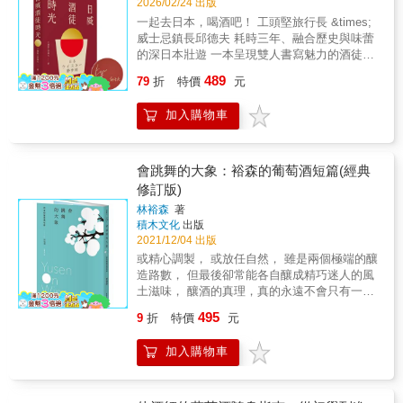
2026/02/24 出版
一起去日本，喝酒吧！ 工頭堅旅行長 &times;
威士忌鎮長邱德夫 耗時三年、融合歷史與味蕾
的深日本壯遊 一本呈現雙人書寫魅力的酒徒筆
記 被酒友暱稱為「威士忌鎮長」的邱德夫，
489
79
折
特價
元
帶著土木工程師的理科腦鑽研威士忌世界，對
酒廠與製程熟稔無比；而經營自媒體的「旅行
加入購物車
長」工頭堅是資深的日本文化與旅遊愛好者，
開啟個人YouTube頻道後，更是以獨到的文化
視角串連起地景、神話與地方史。 最懂威士
忌的工程師VS. 最會說故事的文化旅人，在各
會跳舞的大象：裕森的葡萄酒短篇(經典
自的領域發光，當他們因威士忌而結緣成為旅
修訂版)
伴，展開《日威酒徒時光》寫作計畫、以各自
林裕森
著
理解的方式踏上尋酒之路，旅行便不只是地理
積木文化
出版
上的移動，而是成為從多重角度去重新理解日
2021/12/04 出版
本風土、文化與人的創作。 ★華文首部！雙
或精心調製， 或放任自然， 雖是兩個極端的釀
作者日本威士忌專書 深入老中青三代蒸餾所，
造路數， 但最後卻常能各自釀成精巧迷人的風
探訪日本神祕的【秩父二廠】與【水楢木製桶
土滋味， 釀酒的真理，真的永遠不會只有一
廠】。 ★超過390張精美照片+圖表，視覺與知
個。 ──林裕森 ．台灣最具影響力葡萄酒作家
識的雙重饗宴 三年實地踏查，珍貴的第一手資
495
9
折
特價
元
──林裕森，多年來品酒專業信手拈來的風味小
料。收錄蒸餾所手稿、設備細節、熟成倉庫、
品。 ．風土、釀造、年分、品種、風潮、餐酒
地方風景。 ★ 破解日威投資與收藏的迷思 從
加入購物車
搭配等6大角度，全方位開啟對葡萄酒的獨特感
酒款「輕井澤1960」的拍賣千萬天價到「偽日
知，帶你自在優游於葡萄酒世界。 以修行者般
威」亂象，消費者選購日威必讀！ 正好，我們
的執著精神，林裕森遍訪世界各地的葡萄酒產
的共同語言是日本威士忌── 【深旅行：用酒串