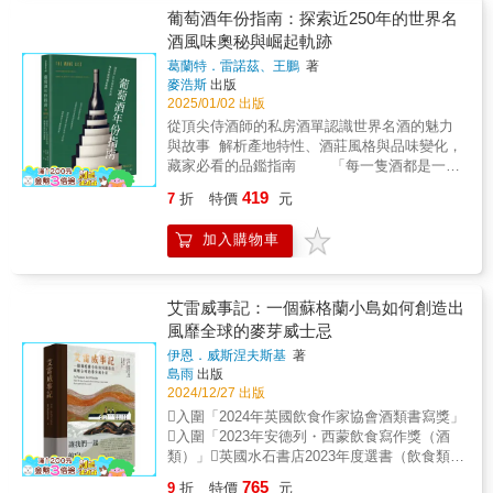
量，後來被捕入獄。本書更提供所有新手入門
含糊語彙，直視風味的具體本質。
藝之美。【Point 2‧尺寸為好攜帶的口袋大小】
古谷三敏以輕鬆活潑的圖像為介面，教你看漫
葡萄酒年份指南：探索近250年的世界名
必學的基本功和商業禮儀，像是：正確的試飲
11.5*18cm是最適合酒友攜帶及書寫的尺寸，可
畫就能學到嚴謹專業的品飲知識，此外更有上
酒風味奧秘與崛起軌跡
方法S步驟，讓你可以假掰的說口感，不再只會
以隨身攜帶補充威士忌知識、隨時皆能記錄自
百種各式威士忌的風味剖析，所有你最想知道
說「好喝」，最常見的兩種瓶身：聳肩瓶與垂
葛蘭特．雷諾茲、王鵬
著
己的品飲筆記。【Point 3‧書籍印刷以蘇格蘭泥
的威士忌資訊，都一應俱全。不論是威士忌鑑
肩瓶，有什麼特殊用意？標籤應該怎麼解讀？
麥浩斯
出版
煤褐與艾雷島寧靜黑2色印刷】本書內頁採用進
賞專家，或是對威士忌剛產生好奇的入門菜
怎麼保存？為什麼葡萄酒絕對不能倒滿？新手
2025/01/02 出版
口紙張，具有厚磅度的內頁紙張可用鋼筆書
鳥，本書都能讓人回味無窮，輕鬆進入豐富美
入門、品賞、佐餐，商業收藏、投資，請客送
從頂尖侍酒師的私房酒單認識世界名酒的魅力
寫。內容與筆記以蘇格蘭泥煤褐色、艾雷島寧
好的威士忌世界。一杯完美威士忌的誕生麥芽˙
禮……從酒標到酒杯，懂這些就夠。
與故事 解析產地特性、酒莊風格與品味變化，
靜黑細膩印刷。【Point 4‧書籍可平攤‧附贈書籤
糖化˙發酵˙蒸餾˙熟成˙調和世界五大威士忌產地
藏家必看的品鑑指南 「每一隻酒都是一個
繩2條】本書紙張雖厚，但依然可以平攤書寫，
攻略蘇格蘭˙愛爾蘭˙美國˙加拿大˙日本各國經典
時空膠囊，會表現出那一年的悶熱夏天、霧霾
方便讀者閱讀及記錄。隨書附贈蘇格蘭泥煤褐
威士忌品牌巡禮麥卡倫˙格蘭菲迪˙格蘭利威˙百
419
7
折
特價
元
天空或滂沱暴雨，這樣的變化也是葡萄酒存在
與艾雷島寧靜黑雙色書籤繩，可夾在重要頁
齡譚˙威雀˙約翰走路˙布蘭登˙老伏斯特˙金賓˙角
的根本理由。」酒類專家齊聲推薦• 味道筆記本
面，搭配書籍質感加分。
瓶˙余市……行家限定的品飲門道四種基礎品飲
加入購物車
｜Sabrina• 瓶中信葡萄酒品牌創辦人｜沈芸可
°⌖꙳✧˖°⌖꙳✧˖°⌖꙳✧˖°⌖꙳✧˖°這樣的你，需要本
法找到自己最愛的酒杯成為最受尊敬的酒吧名
Célia• LE SOMM侍酒顧問品牌創辦人｜何信緯
書！ ——熱愛威士忌的酒鬼 ——剛接
人
• 台灣首位香檳大師｜林才右（萊特）• 葡萄酒
觸威士忌的新手 ——喜歡記錄每一次料理
作家暨傑歐酒窖顧問｜劉永智年份是談到葡萄
艾雷威事記：一個蘇格蘭小島如何創造出
感動的筆記控
酒時必然會提及的神祕數字。比方說，1988年
風靡全球的麥芽威士忌
生產的葡萄酒如何呢？這是巴羅洛不錯但不算
伊恩．威斯涅夫斯基
著
很棒的年份；是薩西凱亞最棒的年份；是布根
島雨
出版
地很糟的年份，只有幾款白酒例外；是胡米耶
2024/12/27 出版
的魔幻年份；是香檳的偉大年份，但是僅限於
入圍「2024年英國飲食作家協會酒類書寫獎」
使用百分之百夏多內製成的酒……僅僅四個數
入圍「2023年安德列・西蒙飲食寫作獎（酒
字，能夠透漏的訊息卻如此之多，因此想認識
類）」英國水石書店2023年度選書（飲食類）
葡萄酒，就不能不知道年份代表的意義。 本書
專業推薦 遙想20年前，不經意挑選了一支波
是頂尖侍酒師的私房酒單，從十八世紀晚期湯
765
9
折
特價
元