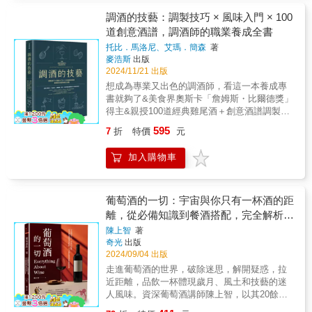
的嶄新世界從風土、製程、風味、品飲、調飲
想問！ 此章寫給剛開始喝威士忌的小白、已喝
設計到餐搭，探索咖啡與酒香碰撞的驚喜《威
調酒的技藝：調製技巧 × 風味入門 × 100
好幾年的威咖們、懂葡萄酒的威士忌品飲者，
士忌旅程再啟》書中精采內容───這是一趟再
道創意酒譜，調酒師的職業養成全書
特別以三種真實人設向執杯大師提問，作者毫
次認識威士忌的旅程，和二十多年前拜訪酒廠
不藏私，以數萬字詳細解惑，有問必答！我們
托比．馬洛尼、艾瑪．簡森
著
的心情全然不同，隨著品飲經驗、對於風味的
從最貼近生活的品飲疑惑、餐搭、居家調飲、
麥浩斯
出版
感受愈加豐富，執杯大師看待威士忌的視野也
保存條件、風土、風味，還有大師推薦酒款、
2024/11/21 出版
更深遠廣闊，希冀把這份感動與體會分享給威
產區矚目新星、如何成為「知識性品飲者」
想成為專業又出色的調酒師，看這一本養成專
咖讀者們。書中收錄四個章節，有旅程故事、
等，也分享作者正在籌備中的精品酒廠，一同
書就夠了&美食界奧斯卡「詹姆斯・比爾德獎」
有QA互動、有選酒推薦等，適合佐杯威士忌緩
來看看是否也有你想問的喝酒QA。 Chapter3這
得主&親授100道經典雞尾酒＋創意酒譜調製
緩品嚐。Chapter1再次拜訪威士忌提到威士忌
種時候，你會需要的酒單 威咖們喝酒、餐敘或
&&&調酒是否有品味方法？冰塊形狀對酒的風
產區，可不只蘇格蘭、日本，林一峰老師親自
595
7
折
特價
元
出席重要場合時，如果拿出來的酒款能立刻驚
味有影響嗎？添加香氣，才能賦予調酒靈魂？&
拜訪了印度、美國、瑞典，與當地製酒者、首
豔大家，是不是很「威」呢？執杯大師為你列
技法不同，調出來的味道也大不相同？&葉子和
席調酒師的對談間，感受到他們的實驗精神毫
加入購物車
酒單，加分每個重要時刻，收錄主題如下： ▌
水果裝飾怎麼擺，才好看？&威士忌、琴酒、香
無框架、超乎想像，形塑出威士忌下個世代的
主題1．和台菜很搭的入門酒款 ▌主題2．和朋
甜酒等酒類，各自有哪些風味與口感差異呢？
未來更加百花齊放！由執杯大師引路，看看這
友聚會自在喝的易飲酒款 ▌主題3．推坑另一半
&&&調酒，絕不是把各種材料加在一起就好，
些產區的酒廠精神有哪些不同，以及思維的新
一起喝的推薦酒款 ▌主題4．喜歡果香味的入門
翻開這本書，讓作者帶你全方位解析雞尾酒技
葡萄酒的一切：宇宙與你只有一杯酒的距
進化。Chapter2威咖我想問！此章寫給剛開始
酒款 ▌主題5．見威咖岳父、生意夥伴適合的酒
法！從調製手法、風味組合、靈感哲學、裝飾
離，從必備知識到餐酒搭配，完全解析葡
喝威士忌的小白、已喝好幾年的威咖們、懂葡
款 ▌主題6．喝一瓶少一瓶的逸品酒款 ▌主題
美學、調酒工具到創意酒譜，Step by Step 帶
萄酒的威士忌品飲者，特別以三種真實人設向
萄酒的風味祕密
陳上智
著
7．跟懂酒的威咖朋友一起喝的稍進階款 ★特
你逐步認識雞尾酒，了解這個多變領域的法
執杯大師提問，作者毫不藏私，以數萬字詳細
奇光
出版
別收錄．專欄──威士忌裡的台灣氣味★ 喝威士
則。打下扎實的調酒基底，掌握每一個細節，
解惑，有問必答！我們從最貼近生活的品飲疑
2024/09/04 出版
忌只能用西洋風味輪來描述或交流嗎？其實威
從平衡、溫度、質地到香氣，從攪拌法、糖漿
惑、餐搭、居家調飲、保存條件、風土、風
走進葡萄酒的世界，破除迷思，解開疑惑，拉
士忌裡也有台灣味！！Steven以你我熟悉的風
種類、冰塊類型到器具使用，從靈感、好奇
味，還有大師推薦酒款、產區矚目新星、如何
近距離，品飲一杯體現歲月、風土和技藝的迷
味字詞：水果、醬香、辣味、海風、蔥薑蒜、
心、思維模式到創意與經典酒譜。&&&向專業
成為「知識性品飲者」等，也分享作者正在籌
人風味。資深葡萄酒講師陳上智，以其20餘年
原住民香料、茶香等，更輕鬆地理解威士忌裡
調酒師學習如何思考、如何品飲、如何調酒，
備中的精品酒廠，一同來看看是否也有你想問
專業經驗，用最切身平易的語言，帶你進入葡
的美妙風味。 Chapter4執杯大師的新．12使徒
360度全方位掌握雞尾酒的調製知識與訣竅。不