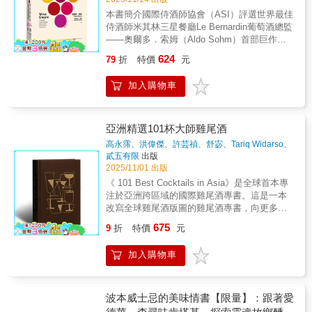
世界，回到日常餐桌的鹹香與人情。 「喝& 自
資族的需求——沒有專業葡萄酒背景，也能用
然」葡萄酒展的展覽書《喝 自然葡萄酒生活
本書簡介國際侍酒師協會（ASI）評選世界最佳
最快的方式查到酒的個性、風味與特色。這本
誌》，長年以來記載台灣對自然酒文化的深度
侍酒師米其林三星餐廳Le Bernardin葡萄酒總監
書用擬人化的方式，把每一種葡萄品種都講得
書寫與感性觀察，集結全球與在地釀酒師、侍
——奧爾多．索姆（Aldo Sohm）首部巨作！
像真人一樣好懂、好記。讀者可以輕鬆掌握不
酒師與飲者、料理人的多重視角，記錄自然酒
釀造 × 產區 × 選購 × 品飲 × 餐搭看圖就看
624
79
折
特價
元
同品種的重點，對於剛開始想接觸葡萄酒的新
運動的最新風潮與思想實踐，讓每一次開瓶都
懂，直觀超簡單！ ◎市售葡萄酒從幾千元
手來說，更能加速建立自己的知識地圖。
成為一次回到自然的旅程。
一瓶到上萬元都有，如何選擇？ ◎餐廳酒
加入購物車
──Daniel＆Pattie／《小資男女的紅酒筆記本》
單上全是外文和專有名詞，看不懂也不敢亂
版主 用蒐集卡片的方式，把葡萄酒品種一個個
點，怎麼辦？ ◎喝酒時總聽人說「先聞香
蒐集起來！擬人化角色，配上每個品種的出身
再入口」，但我根本聞不出差別，為什
故事與戰鬥數值，渴望拿到S級稀有度的葡萄酒
麼？ ◎為何我都嘗不出酒類專家所謂的
亞洲精選101杯大師雞尾酒
狂魔們，快按圖索驥，打開這幾瓶美味葡萄酒
「特殊風味」？難道舌頭出問題？ ◎都說
高永霈、洪偉傑、許芸禎、舒宓、Tariq Widarso、
吧！──Eric林澧竣／葡萄酒新手選 不再被陌生
「愛喝酒更要懂酒」，下次慶功開香檳，該怎
劉奎麟
著
貳五有限
出版
的品種名稱搞得頭暈腦脹！這本書將各國原生
麼開話題以表現品味？ ——你也有以上困
2025/11/01 出版
葡萄幻化為性格分明的人偶，讓品種特色一看
擾嗎？這些問題，去問侍酒師就對了。 侍
《 101 Best Cocktails in Asia》是全球首本專
就懂、產地背景一讀入魂。這是一場視覺與知
酒師（sommelier）一詞源自法語，原指「負責
注於亞洲跨區域的國際雞尾酒專書。這是一本
識的盛宴，推薦給每一位想從「喝懂」進化到
運送食物或飲料的人」。 中世紀時，王室
改寫全球雞尾酒版圖的雞尾酒專書，向更多人
「讀懂」葡萄酒的朋友。──王依亭／深杯子創
或貴族的宴會上，這些人因職業所需逐漸累積
介紹亞洲地區的調酒師以及他們最標誌性的作
辦人 這本書用輕鬆歡快的風格帶領讀者進入葡
675
專業知識； 隨著餐飲文化發展，逐漸轉變
9
折
特價
元
品。由六位深耕亞洲各區域酒吧文化的專家：
萄酒的世界。 回台多年，一直在做侍酒服務與
為精通酒類選擇、保存與餐搭的專業人
高永霈（Pedison Kao）、洪偉傑（Jay
葡萄酒教育推廣，面對初學者，需要用深入淺
士。 ★世界最佳侍酒師首部巨作，最平易
加入購物車
Hong）、許芸禎（Reina Hsu）、舒宓（Shu
出且又有趣的方式帶領入門；而此書將專業且
近人的新世代葡萄酒指南 本書作者奧爾
Mi）、Tariq Widarso，以及劉奎麟（Tonic
較生澀的內容以可愛插畫與輕鬆文字呈現，相
多．索姆是全球備受尊崇的侍酒師。 曾於
Liu），歷時兩年共同策劃，首次將亞洲跨國界
信更能拉近葡萄酒與大家的距離！──陳定鑫／
2008年獲選為國際侍酒師協會（Association de
的酒譜精華，完整收錄於一本專屬於亞洲的雞
波本威士忌的美味情書【限量】：跟著愛
社團法人台灣侍酒師協會常務理事
la Sommellerie Internationale, ASI） 世界
尾酒書籍中。本書收錄 101 位亞洲地區代表性