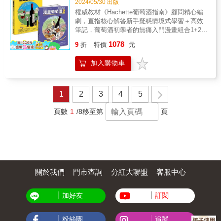
2024/05/30 出版
★Chapter 2酒莊裡的葡萄酒素顏★ 多年前，一
陳年，品質變得更好，這都是它的加分項。 葡
威士忌全書》中文版譯者，威士忌進口商負責
酒類圖文書獎得主繼《漫畫葡萄酒》後最新力
杯酒都不會喝的C&eacute;lia，因緣際會下展開
權威教材《Hachette葡萄酒指南》顧問精心編
萄酒一直是有效的滅菌劑，不僅在餐桌上，在
人暨高雄威士忌嘉年華策展顧問&&&｜酒迷必
作■ 法國Amazon讀者、各界葡萄酒專業與教育
學酒尋酒之旅。一年有半年住在酒莊裡和眾多
劇，直指核心解答新手疑惑情境式學習＋高效
醫院更是不可或缺。人們用葡萄酒來淨化水
知．日本威士忌酒廠｜&．三得利山崎蒸餾廠
人士熱情必讀推薦&&&𓁋簡介𓁋&&&夏洛特
酒農學習「葡萄酒到底是什麼？」的她，用時
筆記，葡萄酒初學者的無痛入門漫畫組合1+2一
質、治療傷口。橡木酒桶甚至能當作貨幣來交
──日本威士忌的原點&．三得利白州蒸餾廠──
（Charlotte）、尚（Jean）以及路西安
間和人生刻劃出葡萄酒的完整輪廓、內在與軸
次滿足！&原文書名「&OElig;NOLOGIX」，指
易。更不用說它與菜餚的搭配，葡萄酒一向都
深林中的蒸餾廠&．三得利知多蒸餾廠──品嘗
1078
（Lucien）任職於「巴卡諾酒業行銷公司」，
9
折
特價
元
心。一起看看酒莊裡迷人的葡萄酒素顏，以及
的是關於葡萄酒釀造與保存的一切學問。您將
被認為是最有助於消化、也最適合搭配菜餚的
穀物威士忌風味&．NIKKA WHISKY余市蒸餾
對葡萄酒充滿源源不絕的熱情──他們不僅拜訪
酒農們的釀酒理念，你就能掌握酒款的風味密
發現原來美酒的品飲一如電影欣賞般，那樣地
飲品。別忘了，它也是戀人們最情有獨鍾的飲
廠──日本威士忌之父的發跡地&．NIKKA
酒農、品嚐最優秀的葡萄酒，還探索了歐洲與
加入購物車
碼。 & ★Chapter3現代化復古－自然酒★ 在法
令人回味無窮，眾多無所不能的餐酒搭配心
料。回顧歷史，葡萄酒比起任何其他飲品都更
WHISKY 宮城峽蒸餾廠──驚為天人之水&．麒
全球各產區的特色與最新發展。路西安作為優
國，有越來越多酒農提倡現代化復古的「自然
法，最精心的編劇手把手教你！&&《漫畫葡萄
能啟發藝術家、感應宗教信徒、和鼓舞君王。
麟蒸餾富士御殿場蒸餾廠──性格獨具的單一穀
秀的藝術總監，手寫葡萄酒筆記本總不離身，
酒」，它是一種回歸風味本質的釀造理念，並
酒：從零開始，情境式理解，不須強記，史上
▌全球竟有一半國家都生產葡萄酒 最早的葡萄
物&．江井之嶋酒造威士忌蒸餾廠──回到日本
隨時記錄並畫下他的最新發現：&&&葡萄酒杯
非風味標籤。自然酒有極其豐富的生命力和獨
最有趣的葡萄酒學習之路》&「品種是主角、風
酒等級劃分可追溯到西元一世紀。羅馬時代末
1
2
3
4
5
威士忌曾經的味道&．本坊酒造MARS信州蒸餾
應該如何選擇？&起司與鵝肝醬應該搭配那款
特性格，除了能忠實展現出風土特色之外，還
土是場景、年份是劇本、酒農是導演⋯⋯」原
期，高盧的葡萄酒得益於橡木桶釀酒技術的發
廠──2013年世界威士忌大獎最高殊榮得主&．
酒？&要怎麼辨別葡萄酒的瑕疵？&為何要用陶
反映了酒農如何用心種植葡萄，以及釀酒的細
來美酒的品飲一如電影欣賞般，那樣地令人回
展，開始大量出口。羅馬帝國衰亡後，釀酒技
頁數
1
/8
移至第
頁
本坊酒造MARS津貫蒸餾廠──華麗而不黯沉的
甕培養葡萄酒？&Kabinett又是什麼意思？&&&
節過程，此章介紹關於自然酒的一切，以及品
味無窮。跟著主角騎乘腳踏車徜徉葡萄園中，
術由教會及修道院傳承了下來；葡萄酒發展至
男性風格&．初創威士忌秩父蒸餾廠──打造百
在《漫畫葡萄酒》第一集中，我們盤點了法國
飲QA解惑。 & QA1：自然酒可以陳年嗎？
竟然瞬間領悟偉大布根地葡萄酒的奧秘！這本
中世紀時期，已經與我們今天喝的酒相似了。
分之百「日本製造」的夢幻威士忌&．木內酒造
境內堪稱經典的葡萄園。第二集將把觸角伸向
QA2：為什麼自然酒喝起來，經常有微氣泡
漫畫是法國葡萄酒行銷總監的入行教育訓練
到了十七世紀，玻璃酒瓶的發明革新了葡萄酒
額田蒸餾廠──百年酒廠的全新挑戰&．堅展實
其他歐陸產區與美國和南半球國家等「新世
感？ QA3：為什麼有的自然酒聞起來很臭！ &
課，帶你跟著主角的「環法24天產業道路之
的保存方式，釀酒工藝也上升為一門生活的藝
業株式會社厚岸蒸餾廠──向艾雷島致敬&．
界」，帶你深入品嚐更多葡萄酒並鑽研酒搭餐
★Chapter4跟著C&eacute;lia到產區，探索葡萄
旅」，邊玩邊學開始說起酒界共通語言！&■ 情
術。跟著殖民擴張的步伐，葡萄酒最終征服了
GAIAFLOW靜岡蒸餾廠──迎向新風潮的造夢者
技術。此外，在這裡你也將學會如何安排一場
酒風味★ 在法國，每個產區的葡萄酒各有自己
境式學習＋高效筆記，最體貼葡萄酒初學者的
世界。時至今日，全球有一半的國家及地區都
&&&｜愛酒成癡．56支酒款品飲筆記｜&三得
品酒會、用鞋子開葡萄酒，甚至透過葡萄品種
的迷人樣貌，C&eacute;lia完整分享產區裡的葡
關於我們
門市查詢
分紅大聯盟
客服中心
入門漫畫■ 資深《Hachette葡萄酒指南》指導
生產葡萄酒。 ▌品酒一本通，連法國人都驚嘆
利威士忌&［清爽兼顧複雜］白州&［濃密立體
猜中世界盃橄欖球賽冠軍⋯⋯現在就帶著你的
萄酒故事，用歷史、文化和美食角度進行深度
與教學者精心編劇，新手常見疑惑一次解答■
的葡萄酒知識&hellip; ‧白葡萄酒是如何奇蹟般
的單一麥芽］山崎12年&［風一般的清爽宜人］
「嗜酒之心」，和我們一起踏上這趟葡萄酒之
側寫，更聊聊她的選酒觀點、適合搭什麼樣的
葡萄酒行銷藝術總監精選24日產地旅程，逐步
生出滿滿的氣泡？ 1）香檳區葡萄園的溫度很
知多&［調和威士忌的最終武器］響&［船堅炮
旅吧！&&&&&原文書名
加好友
訂閱
台灣料理，鼓勵你也嘗試看看！不一定要去高
建立識酒心法，快速吸收內化專業知識■ 完整
低，在發貨時，葡萄酒還沒有完成發酵（酵母
利型旗艦酒款］三得利皇家威士忌&［「國際路
「&OElig;NOLOGIX」，指的是關於葡萄酒釀
級餐廳，在家也能享受不同產區葡萄酒的風味
理解「品種－產區－工法－年份－文化」五大
處於休眠狀態）； 2）為了柔和酒本身酸澀的
線」酒款］三得利精選&［最長距離依舊不倒的
造與保存的一切學問。本書帶領讀者踏上具有
感動。 & ．完整收錄十三個產區特色風味；阿
要素，選酒與搭餐不再頭痛■ 打穩葡萄酒基礎
口感，英國酒商在裝瓶前，添加了蔗糖烈酒；
粉絲團
追蹤
不倒翁］三得利我的&［日本最廣為人知的一