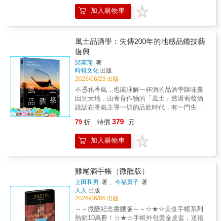
象，走出新舊世界的格局，開拓出網羅眾人夢
智、釀酒師之路EMILY YO 「葡萄酒令人動心
加入購物車
想的葡萄酒產區。本書記錄創立 Domaine
的除了美味，還有知識、歷史與傳統。你可以
Takahiko的曾我貴彥如何不受傳統束縛，以歲
把這本書當做取悅自己的指南，做自己的侍酒
月與信念推動產地聚落的形成；這是一段由徬
師。」 ──葡萄酒國際證照資深講師、餐廳侍酒
徨、失落走向落地生根與成長的歷程，也寫下
風土品酒學：失傳200年的地感品鑑技藝
培訓及選酒顧問、台灣最佳法國酒侍酒師競賽
釀酒人對生命的熱情宣言；是所有愛酒人理解
復興
決賽評審 陳上智Patrick 「推薦給酒齡0~6歲的
日本自然派葡萄酒發展的必讀指南。北海道余
酒友，然而即便酒齡更長（像我），仍舊可在
邱奕翔
著
市的黑皮諾奇蹟 日本葡萄酒崛起的關鍵紀實
本書裡學到東西。」 ──本書譯者、葡萄酒自由
時報文化
出版
★深度訪談釀酒師與產地人物．完整還原屬於
作家 劉永智（Jason LIU） 「終於有一本簡單
2026/06/23 出版
日本「第三種風味」的誕生現場★有些味道，
易懂的葡萄酒書啦，有趣的插畫更是加分！」
不憑藉香氣，也能理解一杯酒的品酒學讓味覺
無法被歸類。它既不屬於法國，也不屬於新世
──法國亞馬遜書店讀者熱情推薦
回到大地，由養育作物的「風土」透過葡萄酒
界，沒有鮮明的果香，也不以結構取勝。卻在
說話在香氣主導一切的品飲時代，有一門失落
入口之後，慢慢滲入心脾——「明明是第一次
的技藝正悄然回歸，喚醒品酒人的感知。本書
品嘗，一股莫名的鄉愁卻油然而生……」當一
379
79
折
特價
元
帶你走入「地感品鑑」的世界--這門源自古法
款來自北海道的黑皮諾入選世界第一餐廳Noma
國、沉寂兩百年後重新復興的風土品飲技藝。
的酒單，日本葡萄酒正式與世界接軌。作者循
加入購物車
作者親赴法國修習官方文憑課程，結合理論與
著這條線索，走進余市，走進葡萄園，也走進
實作，從地質、土壤到感官科學，層層剝開
一位釀酒師的內在世界。透過對Domaine
「風土如何成為味道」的祕密。藉由地感品
Takahiko釀酒師曾我貴彥，以及在地酒農與產
鑑，將能看見葡萄酒如何成為某地風味的集
雞尾酒手帳（微醺版）
業人物的訪談，一段關於土地、時間與選擇的
合，如何復刻土地的語言，也在品酒的過程
故事，逐漸展開。「光靠一個釀酒師變好是不
上田和男
著 、
今福貴子
著
中，學習品味自我。品酒的訣竅五花八門，但
人人
出版
夠的。」曾我貴彥深信，風味不該只屬於個
在這本書中，將重新聚焦感官、科學與文化，
2026/06/06 出版
人，而應該在一片土地上被反覆實踐，被他人
讓風土中孕育出的這杯酒，自己說話。專文推
接續，最終成為一種共有的語言。在他的帶動
～～微醺紀念書腰版～～☆★☆美食手帳系列
薦 徐 仲 飲食文化研究者濃醇推薦沈方
下，余市於十餘年間悄然轉變——從人口流失
熱銷10萬冊！☆★☆手帳外包燙金皮套，送禮