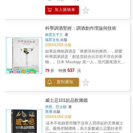
摩15年，從此踏上這段浪漫無悔的旅程，艾雷
瑪斯‧傑佛遜的白宮私藏說起，跨越將近250年
島可說是我一切的起點。Ian的這本書詳細記述
之後，講到社群媒體如何使白詩楠葡萄一炮而
加入購物車
了13間酒廠－其中3間仍在建造中－的歷史、製
紅。按年份介紹該年最有特色、最該認識的酒
作和酒款品飲，想深入了解為什麼全世界威士
款及其為何有名的故事，同時談論其名氣究竟
忌的愛好者將這座小島視作夢幻國度，請啜口
是實至名歸還是炒作過度。也會提及它們的生
酒，映著燈火細細閱讀。邱德夫｜威士忌專業
科學調酒聖經：調酒創作理論與技術
產者、酒莊、風味、歷史、面臨的問題或挑
作家、蘇格蘭雙耳小酒杯執持者 毫無疑問，
戰，並告訴你為什麼會給特定的年份進行特定
南雲主于三
著
這是一本艾雷島威士忌「全」書，完整齊全程
瑞昇文化
出版
的分類。其中也穿插各種重要概念，例如永遠
度，幾乎可達鋪天蓋地鉅細靡遺：不僅從風土
2024/12/05 出版
改變葡萄酒市場的分級制度、氣候變遷的風味
到製程的每一最細微環節均全盤說解交代，甚
影響、偉大的酒標等，全書涵蓋了完整的品味
如果說傳統調酒是「琢磨現有的東西」，那麼
至進一步連影響麥芽威士忌味香的每一元素都
變遷與豐富知識，讓你知道哪些酒真正配得上
科學調酒就是「創造並組合出目前不存在的事
拆解出來細細探討；酒廠介紹則連才剛剛起
其名聲、哪些酒則最好不要斟滿酒杯。
物」。日本 Mixology 第一人，現代雞尾酒大師
步、還未正式開張的新兵也盡數囊括……是一
——南雲主于三帶您深入調酒堂奧，您將驚嘆
537
本深入窺看、呈現艾雷島威士忌之過去現在以
79
折
特價
元
於調酒的無限可能性，在調酒師之路上，成為
及未來之書，由衷折服。葉怡蘭｜飲食生活作
勇於開創的先行者。#未來調酒師的必備聖經#
家、蘇格蘭雙耳小酒杯執持者 「威士忌迷真
貨到通知
不受現有酒譜的束縛 ☛「科學調酒」是什麼
的會讀的威士忌書」 《富比世雜誌》（Forbes
呢？「科學調酒」廣義上可以定義為「不受框
Magazine） 「伊恩・威斯涅夫斯基是當代傑
架限制、自由創作的調酒」;它可謂一門綜合藝
出的酒類寫作者。這本迷人的書充滿了情感，
術，由各種工具、技術、材料和創意交織成一
威士忌101款品飲圖鑑
同時兼具知識性與娛樂性，是所有艾雷威士忌
杯酒。讀者可先看酒譜，接著閱讀創作邏輯，
伊恩．巴士頓
著
迷不可或缺的讀物。」查爾斯・麥克萊恩
然後再回到酒譜，將更加深入理解作者為何、
世潮
出版
（Charles MacLean） 「在乾冷的夜晚，如果
如何製作這樣一杯調酒。調酒是一項「結
2024/12/04 出版
要挑本威士忌書然後倒杯威士忌坐在爐火邊享
果」，不同的想法和材料的組合，也會造就變
‧這本不收錄那些幾乎沒有人買得起的天價威士
用，這本書絕對是個好選擇。本書從封面到封
化無窮的結果。☛本書是怎樣定義「傳統調酒
忌。嚴格把關價格，為大多數威士忌愛好者所
底都令人感到愉悅，是個送給你生命中的威士
師」和「科學調酒師」？〖Bartender 傳統調酒