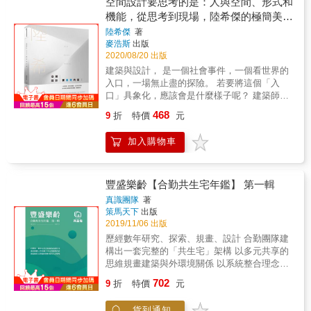
空間設計要思考的是：人與空間、形式和
的建築腦。 & 【建築師必備武器】 包含空間概
述，展現了20世紀各位建築大師的風采。 & 本
機能，從思考到現場，陸希傑的極簡美學
念養成，法規嫺熟度，繪圖技巧與方法。建築
書特色 & 1. 中國現代建築大師的西方建築綜論
與實踐(暢銷改版)
設計不只是空間與結構的技術， 更是探討人的
陸希傑
著
& 2. 作者童寯是「中國建築四傑」之一，近代
麥浩斯
出版
行為、角色與空間之間關係的學問 & 【建築師
研究中國古代園林的第一人。他與梁思成、陳
2020/08/20 出版
的高度】 空間泡泡圖、初步建築平面，訓練邏
植、林徽因等人同學，曾師承美國水彩大師道
輯性；景觀零件利用分區、產生鋪面系統。在
建築與設計， 是一個社會事件，一個看世界的
森，他的建築設計遍佈上海、南京等地，至今
圖面上表現出來對社會與環境的關心、對空間
入口，一場無止盡的探險。 若要將這個「入
成為地標，很多年以來，他都是建築界的標誌
的熟悉度與深度思考，才稱得上是一個「建築
口」具象化，應該會是什麼樣子呢？ 建築師阮
性人物，桃李滿天下，因為不屈服的性格和不
師」。 & 【建築師的戰場】 實作練習，邏輯分
慶岳曾說：陸希傑是足以讓現實建築界覺得不
凡的氣度，人們稱他「花崗石般的腦袋，水晶
468
9
折
特價
元
析，試題解讀。透析建築考題與建築設計練習
安的「假建築」；而假之所以為假，不只因為
石般的胸懷」。 & 3. 這是一部簡明的西方現代
書，淬鍊出建築師的養成祕密。 & ｜最新增量
其作品中如紙片翻飛的建築語言，而是陸希傑
建築史，也是一部現代建築大師的簡明傳記。
加入購物車
& 阿傑秘密補課｜ 96年~108年「敷地計畫與都
太誠實地道破了建築的本質： 空間本鍛造的視
& 4. 本書是著名的建築大師童寯先生積多年之
市設計」、「建築計畫與設計」題庫大解密，
差，設計乃暫時的註記。 建築，真的是假的。
力，經反復修改而寫成的一部西方現代建築簡
幫你建立自己的邏輯分析能力，畫出屬於你自
凝思以灌鑄，運神而飛形的陸希傑， 此言不
史，在上個世紀八十年代曾經享有盛譽，中國
己的建築計畫。 & 本書特色 & ★作者「阿傑」
假。 陸希傑，1989年東海大學建築系畢業，
豐盛樂齡【合勤共生宅年鑑】 第一輯
幾代建築師都曾受惠於這部小書。 &
從自己通過建築師考試，到成立讀書會，協助
1993年取得英國AA建築聯盟碩士學位，成為第
真識團隊
著
數百人考上建築師，多年來不斷研究考題，備
一位從AA畢業的臺灣人，並進入指導老師
策馬天下
出版
有心得 ★將作者的祕密筆記延伸為第一本建築
Raoul Bunschoten的事務所擔任設計師。回國
2019/11/06 出版
設計練習書，適合所有想考建築師執照的人。
後成立CJ STUDIO，除建築及室內設計之外，
歷經數年研究、探索、規畫、設計 合勤團隊建
★內含設計練習題，及建築人考前必讀的衝刺
亦涉足傢具設計、產品設計等相關研究開發。
構出一套完整的「共生宅」架構 以多元共享的
祕笈。 ★初版好評不斷，增修版都市設計、敷
曾入選為美國室內設計雜誌INTERIOR
思維規畫建築與外環境關係 以系統整合理念經
地計畫精益求精，以饗讀者。
DESIGN 75週年特集中「五位具潛力設計師」
營高齡者的優質生活 在開放性的營運架構中 高
702
之一、TID Award十大室內設計師等多項殊榮。
9
折
特價
元
齡長者各方面的需求將在此獲得滿足 這正是
執業迄今近二十年，早期國聯飯店、CJ
「合勤共生宅」有別於其他長照機構或養生村
Studio、信義路康宅等代表作著重空間的空間
貨到通知