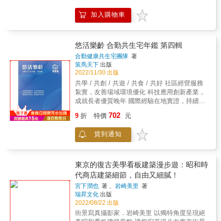
以新思維新技術規劃因應未來節能防震防災對
就可以成為一場尋求救贖與自由的希望之旅，
器，開啟真正享受建築之美的鑰匙 精彩收錄享
策。 3.各式圖表輕鬆理解：實物圖、流程圖、
並讓建築作為生命旅途中、屬於自己的一份浪
加入購物車
譽國際的台灣案例── 姚仁喜「新北市立美術
數據圖表、範例圖表、剖面圖、設計圖、設備
漫與情懷。 &
館」、伊東豊雄「台中歌劇院」 & ◎看台灣9
圖等，應有盡有。 4.跨業種應用：建築師、室
大建築人，如何談剖面的重要？ 「理解剖面幾
內設計師、設備廠商、業主等，自學專業、或
乎是理解建築空間場面及構造之美的關鍵，這
悠活樂齡 合勤共生宅年鑑 第四輯
做為設計選購參考皆宜。 & 冊三《建築結構入
本正是一把開啓享受建築之美的鑰匙。」──褚
門：一氣呵成習得結構整體概念╳融會貫通核
合勤健康共生宅團隊
著
瑞基 「對剖面圖的閱讀與理解，是提升社會大
心專業知識》 即使安藤忠雄、隈研吾，甚至丹
策馬天下
出版
眾深入暸解建築專業的最佳途徑之一。」──吳
2022/11/30 出版
下健三都得和結構家緊密合作，才能蓋出世紀
光庭 「剖面圖提供創造空間時無可比擬的力
偉大的建築。 對結構家與建築家來說，首要考
共學 / 共創 / 共遊 / 共食 / 共好 社區經營服務
量，更創造了諸多非凡的建築經典。」──何震
慮的重點是建築物對地震作用的反應。 日本歷
紮實，友善場域環境優化 科技應用創新產業，
寰 「剖面傳遞空間內外關係，本書繪製許多當
經阪神淡路大地震、耐震偽造事件等，無論技
成就長者優質晚年 國際經驗在地實證，持續前
代膾炙人口的經典建築剖面與剖透，值得推
術或法條，都是同處於環太平洋地震帶上的台
進全面整合 ◎關於本書 「合勤共生宅」採所有
702
薦。」──徐明松 「本書裡每張開展的剖面透視
9
折
特價
元
灣需要借鏡的經驗。 全書掌握了5大結構核心
空間全齡融合通用無障礙的設計理念，以小規
圖都得以讓人一窺建築名作的奧秘，是學習建
╳106個議題探討，具體引經據典、搭配圖像輔
模、多元模組且彈性有機複合經營的模式，系
築與掌握空間的利器。」──曾成德 「剖面是思
貨到通知
助。有系統式地逐步解說結構類型與特徵、材
統性解決高齡社會及老人安居問題。共生宅由
考建築空間垂直向度關連性最重要的圖面。本
料特性、結構與自然條件的關係，再切入結構
自身專業「住宅」角度出發，同步提供照護、
書豐富的經典案例，提供了進一步探究建築空
力學領域，充分傳達力學概念並教授最低限度
醫療、陪伴、關懷、輔具、飲食、交通、運
間的思考途徑。」──施植明 「剖面圖是思考並
的力學計算能力與原理。最後進入設計階段，
動、金融⋯⋯等多種供需面向，舉凡食、衣、
東京的復古美學看板建築漫步遊：昭和時
創造人與空間互動關係的有利工具。」──薛孟
將結構計算應用到結構設計、耐震設計。本書
住、行、育、樂全部涵蓋在此，住宅不再只是
代商店建築細節，自由又細膩！
琪 「這本書對於認識現代建築的構築美學有很
內容是建築結構師的必備基礎，如同基礎之於
一棟建築物，而是美好生活的最佳容器。 ◎學
大的幫助。」──黃奕智 「透過剖面研究，更能
宮下潤也
著 、
岩崎美里
著
建築物的重要性。 特色： ◎建築結構入門專
無止境的樂齡人生 透過共學的目標，讓長輩們
瑞昇文化
出版
掌握建築的結構性、構造性、材料性、空間
書，提供完整考察日系做法、當今現況，開拓
更樂於學習，創造一個適切的學習環境，從物
2022/08/22 出版
性，並進而完整瞭解建築內在構成的真實意
建築視野 ◎引導讀者圖像式思考問題，培養解
質空間或是從內化關係的經營上，都是需要被
圖。」──廖偉立 & ◎這些建築奧祕，只有剖面
街景寫真攝影家．岩崎美里 以獨特角度呈現絕
決結構問題的能力 ◎拯救只靠電腦計算卻不知
設計與建構出來的。 ◎創齡世代的交互作用 從