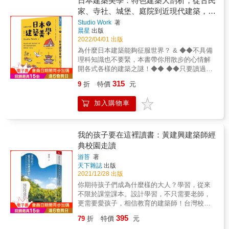
日本建築美學：特色建築大剖析，從古民
出。如果「臺北表演藝術中心」被放眼世界的
歐+倫佛的布朗大學格諾夫創意藝術中心 五、
般的小路窄巷。 在小巷裡，日式建築和更早時
家、寺社、城堡、庭院到近現代建築，相
新聞媒體CNN視為為本年度全球最被期待的十
孔洞型：路康的埃克塞特學院圖書館、伊東豊
期的建築多元混居，滿溢著密集的吸引力。』
大建築，那麼《譫狂紐約》繁體中文版被視為
雄的仙台媒體中心 六、傾斜型：柯比意的薩伏
關知識一本解決！
Studio Work
著
&mdash;渡邉義孝 「日本近代建築還活在臺
是臺灣本年度出版界的十大盛事恐亦不為過。
衣別墅、萊特的古根漢美術館 七、嵌套型：阿
晨星
出版
灣」。一名熱愛臺灣的日本建築師渡邉義孝，
今年在臺灣，庫哈斯的兩個作品，一棟蓋了十
塞伯X阿隆索工作室的西班牙拉柯魯尼亞藝術中
2022/04/01 出版
長年研究觀察自日本時代遺留至今的各式各樣
二年的建築物，和一本四十四年前初試啼聲的
心、MVRDV的埃芬納爾文化中心 八、混種
為什麼日本建築能夠征服世界？ & ◆◆不具備
日式老屋，每造訪一地便以建築圖文手繪筆記
經典著作中文版，「臺北表演藝術中心」與
型：西雅圖中央圖書館、葡萄牙波爾多音樂之
理科知識也不要緊，本書帶你用散步的心情解
錄該處特色，至今累積有數百處臺灣日式老屋
《譫狂紐約》都備受期待。 & 《譫狂紐約》一
家、維特拉展示屋、勞力士學習中心 & (原書
開各式各樣的建築之謎！◆◆ ◆◆只要讀過，
研究筆記，2019年推出的《臺灣日式建築紀
書在「後現代主義」崛起之時以另類觀點，不
名：《剖開世界現代建築：7大結構與代表建
身邊的建築一下子就能變得有趣起來！◆◆ &
行》一書，在臺灣老屋和文資圈獲得諸多迴
315
9
折
特價
元
以形式主義切入，而將現代主義視為「未竟之
築，透視空間、人與環境的新建築之眼》) &
從古民家到寺廟、神社、城堡、庭院，再到具
響。 臺南有眾多風格多元的日式建築，《臺南
志」追索建築城市與慾望；慶賀大都會「壅塞
有代表性的近現代建築，一書涵蓋日本建築剖
日式建築紀行》為臺灣為府城老屋的另一種建
加入購物車
文化」（Culture of Congestion）的多元綺麗；
析、工法、地理變遷、歷史傳統等雜學小知
築文史圖文觀察和研究，作者將多年的探訪與
不以由上而下的菁英觀點，而更另闢蹊徑，不
識。 & 以建築師的特有視角，搭配只有建築師
研究彙整成冊，收錄精美的臺南建築和街道手
輕看生活環境周遭，指陳出居住與文化、建築
才畫得出來的細膩手繪插圖，領著你一同
繪，專業的日式老屋剖析研究，以及日式抒情
與現實之間具有不可分割的關係。 & 不僅如
&mdash;&mdash; 在白川鄉合掌造，感受傳統
我的孩子要在這裡讀書：黃建興建築師經
的旅遊散文，讓臺灣讀者重新認識臺南，也帶
此，《譫狂紐約》更是年輕時的庫哈斯對於
住居屋頂的設計巧思； 在法隆寺五重塔，欣賞
典校園走讀
領日本讀者一齊見證臺南日式建築的魅力與光
「建築是什麼？建築做什麼？建築如何做？」
日本黃金大和比的絕妙平衡； 在東京車站，觀
彩！ & ☞［深度對談］ & 建築與民主運動
游苔
著
的摸索、質問、投射與想像。庫哈斯的建築創
賞乘載明治維新政府威信的建築樣式； 在住吉
&hellip;&hellip;&hellip;&hellip;&hellip;&hellip;&helli
天下雜誌
出版
作生涯藉著《譫狂紐約》定調，更是他實踐建
的長屋，體會安藤忠雄將民家與自然融為一體
對談者&mdash;&mdash;王時思 臺南市前副
2021/12/28 出版
築時常常回溯的起始點──包括臺北表演藝術中
的新價值； 在代代木競技場，仰望丹下健三融
市長 日式建築與觀光活化
你期待孩子們成為什麼樣的大人？學習，從來
心。 & ▌庫哈斯的建築創作生涯，藉著《譫狂
合現代主義及日本傳統之美的建築風格； 在中
&hellip;&hellip;&hellip;&hellip;&hellip;&hellip;&helli
不限於課堂課本。設計學習，不只需要老師，
紐約》定調＆實踐 雷姆．庫哈斯( Rem
銀膠囊塔，驚豔於黑川紀章提倡建築也能新陳
對談者&mdash;&mdash;陳信安 建築博士、
更需要愛孩子，相信教育的建築師！台灣校園
Koolhaas )是當代的異數，兼具多種角色於一身
代謝之構想； 在銀閣寺，馳騁於枯山水庭園的
臺南市觀旅局前局長 觀看的方法，認同的建立
建築之父——黃建興，以樸實手法、在地材料
的建築師──狂想家／實踐家、哲學家／實用主
抽象宇宙； 在古民家，品味因持續居住而隨時
395
79
折
特價
元
&hellip;&hellip;&hellip;&hellip;&hellip;&hellip;&helli
打造「本土就是國際」的經典校園。打開窗，
義者、以及理論家／預言家／建築師。他是當
間細熬出來的「侘寂美」； 在日常街道，享受
對談者&mdash;&mdash;蘇碩斌 國立臺灣文