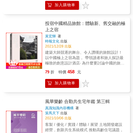
擁抱在地，每個轉角都融入美感體驗。開啟永
今最富浪漫色彩的實用主義者，也是最具烏托
俯拾即是的建築風景！！ 輕鬆了解如何欣賞經
加入購物車
學館館長 & ☞［專文推薦］ & 府城近代建築的
續新校園建築，打造五百萬個孩子的快樂學習
邦色彩的建築師及時代實驗精神創作家。他至
典建築、如何感受建築的獨特魅力， 還有日本
消逝與再生
天地。出生宜蘭羅東魚販家庭、成功大學建築
今完成的設計作品，都可以回溯至他的寫作著
狹小居住空間文化的厲害和有趣之處，讓你在
&hellip;&hellip;&hellip;&hellip;&hellip;&hellip;&helli
研究所畢業，在錄取率極低的年代，黃建興26
述，呼應他敏銳的世界觀。 & ▌以劇作家與記
60個小主題中享受滿滿的建築樂趣！ & 無論你
凌宗魁 建築文資工作者 & ☞［一致好評］ &
歲便考取建築師執照、1981年回到故鄉創業，
投宿中國精品旅館：體驗新、舊交融的極
者身份投入，當代建築界的傳奇轉向 庫哈斯
是愛好日本文化、還是熱愛欣賞建築，抑或是
渡邊老師的出現，對臺南人來說是非常珍貴
從小型公共工程為職涯開場，再到整座校園完
1944年生於荷蘭鹿特丹，學童時代曾舉家旅居
上之宿
建築入門／從業者，這會是一本令你愛不釋手
的，因為他看見了我們平常沒有看見的。他不
整設計規劃，逐步累積實力。走過篳路藍縷的
亞洲印尼。曾於阿姆斯特丹電影與電視學院研
的實用工具書，輕鬆閱讀建築，感受日本建築
黃宏輝
著
只在視覺上看見建築物本身。他還能夠理解、
創業初期、投入九二一震後重建工程、帶動
讀劇本寫作，並參加電影製作與演出。最初的
師和工匠們精雕細琢的用心，展開一趟不受時
時報文化
出版
看見歷史的脈絡。&mdash;&mdash;王時思 臺
「新校園運動」南向擴展。將教育理念、生活
職業是記者，曾經訪問義大利導演費里尼，也
空限制，於建築內、外部之間來回穿梭優游的
2021/12/28 出版
南市前副市長 & 比起絕大多數臺灣人更熟悉臺
體驗、藝術美感融入校園角落，打造超過百所
於巴黎目睹1968年的學生運動。這促使他從記
建築漫步！ & 本書特色 & ★由日本專業建築團
建築大師競逐的舞台、令人讚嘆的旅館設計！
灣老屋的建築家渡邊義孝先生，為當代臺灣留
學校，超過五百萬人在他的作品中學習成長。
者、劇作家身份轉變為一位「參與世界」的建
隊執筆+手繪精緻插圖，深入淺出地解說，更好
以中國極上之宿為題， 帶領讀者和旅人探訪最
下珍貴見證，其中不只包含美麗的建築，在老
跟著黃建興建築師走讀經典校園，拜訪造型獨
築師。建築成為他發掘和製造事件的方式，劇
讀、更好理解！ ★嚴選60個在建築發展的漫長
極致的創意設計酒店‧ 為什麼要討論中國的旅
屋中與人的偶然交會更值得珍視。
特的獨立圖書館、可靈活運用的半戶外空間，
作的訓練與記者的本能也隨之注入建築。他先
歲月裏，能讓專業者和一般大眾都甚感驚奇及
館？世界各地不也都在陸續蓋度假酒店嗎？其
&mdash;&mdash;凌宗魁 建築文資工作者 &
或者穿梭在風會跟著轉彎的迴廊走道……黃建
赴英國倫敦建築聯盟學院（Architectural
458
79
折
特價
元
欽佩的主題！ ★不只是大人，中學生也能讀得
實我們仔細探究可發現，當其他地方花費五十
這本書可以看到渡邊先生不光是介紹臺灣的日
興用40年建築信念，以校園的發展需求為基
Association）學習，並赴俄國考察構成主義前
很開心，更能幫助零建築知識的讀者建構相關
年累積的成果，中國十年即迅速到位。由精品
式建築，還關心老建築的前世今生及未來，非
底，量身打造在地校園，透過空間、顏色、形
衛建築，再到美國康乃爾大學與紐約建築與都
加入購物車
知識、培育文化素養，一本完全滿足！ ★輕薄
旅館的豐富多樣性，不僅包含國際經典、展現
常有心。一位日本建築師能觀察到那麼多現
象，讓無聲的建築語彙，自然發揮影響力，獻
市研究機構（The Institute for Architecture and
短小好攜帶，幫助你旅行、參訪建築時不再只
未來新趨勢，也勇於實驗突破現狀。相較其他
象，是很了不起的事情。&mdash;&mdash;陳
給師生「學習的校園，真正的模樣」。★小彩
Urban Studies）參與教學與研究工作。庫哈斯
能說：「好美！」而能與人侃侃而談建築。 ★
國家，中國的旅宿空間出現了許多吸引世目光
信安 建築博士、臺南市觀旅局前局長 & 說到
蛋★書衣背面收錄「建築阿公黃建興的校園走
始終對大都會的城市現象著迷，親臨紐約的經
從在意的主題開始隨翻隨看，有趣到停不下
的亮點。 隨著中國的經濟迅速發展，消費水準
風華樂齡 合勤共生宅年鑑 第三輯
閱讀建築物的細節，就像渡邊先生手繪的圖
讀地圖」，完整呈現全台校園作品分佈位置、
驗給予他機會研究並寫作一部關於都會現象與
來！ &
也愈來愈高，過往走馬看花的旅行團風格已無
案，那些輪廓、屋頂、風格，來自一個熱情而
並含內頁索引功能，打開地圖、翻開書，跟著
真識知識內容機構
著
都市研究的鉅著：《譫狂紐約》。這部初試啼
法滿足觀光旅客，旅者想要體驗在地傳統文
專業的詮釋者。我們希望能用同樣的專業和熱
策馬天下
出版
黃建興建築師走讀19間經典校園！
聲之作不僅使他聲譽鵲起，如今更被視為扭轉
化，同時也企求身心的完全休憩，於是深度化
情表現我們所在的館舍。&mdash;&mdash;蘇
2021/10/06 出版
建築理論思潮的經典之作。《譫狂紐約》從寫
旅行的經營、頂級精品旅館的服務需求漸漸顯
碩斌 國立臺灣文學館館長
客製 / 優化 / 實踐 / 體驗 / 展望 土地開發建設
作到出版，由1972至1978長達六年，但在寫作
現。在這個前提之下，世界重量級建築師、設
經營，創新共生系統模式 推動高齡住宅議題，
的同時庫哈斯並沒有停止他的設計活動。1975
計師紛紛來到中國發揮想像﹑相互競逐，爭取