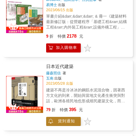
石砌等。以及不同的裝飾性砌磚法：人字紋、
宗教、藝術、政治、建築、社會議題等不同角
從實體到虛擬的社會轉變，探索了材料與形式
易博士
出版
英式砌法、法蘭德斯式砌法……此外，隨著美
度切入，談百年來法國巴黎的都市更新計畫之
的去物質化呈現以及即時性和瞬時性的反饋連
2023/06/15 出版
術工藝運動的興起，飾面磚與瓦片是如何用於
新舊並存，延伸到台灣未來都市更新的百年計
結。在「轉變」階段，書中關注了環境議題的
單書介紹&darr;&darr;&darr; & 冊一《建築材料
覆面裝飾，其品項與技法。而架構起建築的木
畫，小至汐止媽祖廟新建築的理念，其中之
興起，介紹了環境智能和建築系統的共生思
最新修訂版：從營建程序「基礎工程&rarr;結構
構形式也有重點說明。▌學會英國建築的語言，
妙，只有細品林建築師的文筆，才能深深體會
維，探討了空間形式與能量流動之間的關係。
工程&rarr;內外裝工程&rarr;設備外構工程」全
掌握世界通用的建築語彙對建築的理解不需要
他對台灣未來建築的期待，這是台灣近幾十年
最後，在「整合」階段，書中探討了智慧設計
覽材料特性、用途工法、現場施工細部全圖
專業學位，而是始於「學會說出名字」。當你
來的一本好書，不僅是建築界的好書，更是藝
在建築中的應用，特別是人工智慧的介入，強
2178
9
折
特價
元
解》 從農業時代的土夯住屋，到現代的鋼骨造
能說出眼前事物的名稱，理解便隨之而來。當
術殿堂之城市美學創意的絕佳好書！──袁宗南
調了「重構自然」和「科技賦能」的設計目
高樓建築，建築形態因建築材料的技術進步，
我們能指認「愛奧尼亞柱」、辨識「飛扶
袁宗南照明設計事務所 設計總監／建築博士城
標，並探討了人與自然關係的演化。 本書也強
加入購物車
而有重大突破。建築材料之於建築物的重要程
壁」、說出「蔥頭拱」與「四心拱」的差異
市是每個人追求夢想的地方，也是一個想像的
調了建築技術與自然環境之間的辯證關係，並
度不言而喻。不論是為了不同使用目的之各式
時，建築才真正敞開大門。學會這套語言，無
烏托邦。《城市的顏值》是林貴榮先生在巴黎
探討了AI對建築創新的潛力。從「混成自然」
需求設計、抑或是打造社會價值、環保永續，
論諾曼城堡的雄渾、哥德教堂的輕盈，或現代
求學多年返國後對台灣城市的反思，他猶如班
的設計文化到「環境智慧」的應用，AI的方法
實現的唯一途徑就是從建築材料著手。 本書集
主義的冷冽，都將成為你能閱讀、能言說的故
日本近代建築
雅明在《巴黎的拱廊街》書中的「遊蕩者」
論將延伸到生態智慧、材料智慧、結構智慧和
結日本橫濱地區眾多資深一級建築師的各種現
事。英國建築的獨特之處，在於它完整吸收並
（flâneur），以銳利的眼睛觀察城市、探索城
功能智慧等範疇。這些不同的方法將啟發新一
藤森照信
著
場經驗，和近年新技術材料使用分析與導入的
轉化了歐洲大陸的建築傳統。從義大利文藝復
市、批判城市，並將他的體驗分享給讀者。──
五南
出版
代建築師，帶來對未來環境更豐富、更有韌性
工法。依照建築物的建造工序，從整體構法到
興的帕拉底歐主義，到法國的巴洛克，再到德
郭肇立 建築評論家林貴榮建築師以其豐富的國
2023/05/28 出版
的空間想像，並為建築領域的創新作出革新性
施做細節，詳述各項工程的材料性質、施工方
國的包浩斯現代主義——這些風格都在英國落
際閱歷，從法國到台灣，在基於文化底蘊的深
的貢獻。 《當代建築演繹：機械、數位、生態
建築不再是冷冰冰的鋼筋水泥混合物，因著西
法及施工後的維護，帶領讀者透過現場作業，
地生根、發展出獨特變體，再透過大英帝國的
層影響下，思考著城市的本質與價值。──曾光
到人工智慧的設計思考》是一本融合了理論探
方文化的到來，開始與當地文化產生衝突與對
理解材料的加工方式與工法重點，實質發揮出
全球網絡向外傳播。讀懂英國建築，等於掌握
宗 台灣建築學會理事長一座充滿顏值的城市，
討和實踐應用的專業著作，旨在引領建築師、
話，歐洲各殖民地也形成殖民建築文化，而這
材料的性能價值，亦助於在設計階段就掌握細
了一把解讀全球建築的萬能鑰匙。【本書特
應該具備什麼要素？兼顧功能便利、文化底蘊
設計師和學者們探索當代建築領域的前沿議
股風吹到日本，豐富了日本建築的元素。藤森
395
節要點。 【本書特色】 詳介LVL、BP材、CLT
色】★手繪勝過照片──每幅手繪經過精心取
79
折
特價
元
和環境共融的永續建築，又該呈現什麼面貌？
題。無論您是對建築感興趣的讀者，還是從事
照信花費二十幾年的時間，由幕府末期、明治
等中大型木造結構材、結構用五金、及耐火新
捨，只保留關鍵特徵，一眼掌握重點。★幽默
橫跨台灣與法國求學、執業多年，林貴榮建築
建築相關行業的專業人士，這本書都將為您提
初期的西洋館到昭和初期的現代主義，持續調
技術 5大工程╳110個木造、鋼骨造、鋼筋混凝
又好啃──文字機智風趣，時而自嘲、時而吐
師透過筆下精彩的文字，引領讀者重新思考建
貨到通知
供新的視野與機會，去思考建築產業在這個充
查研究，完成這本超越以往日本建築的歷史寫
土造工程材料性能、用途與施做工法的重點 百
槽，艱澀知識也能輕鬆愉快。★實地探索指南
築之於使用者和城市的意義，也不吝於從專業
滿變動的科技時代走向何方？又如何重新定位
作，以世界建築史宏觀的角度，說明近代日本
張全彩呈現施工精彩照片、詳盡圖表、構造原
──本書精選可供參訪的建築，是真正建築迷寫
角度，提出對當今建築產業發展的建言。無論
與自然環境的關係？本書嘗試疏理科技如何影
建築與世界建築廣域連動的關係，以及西方建