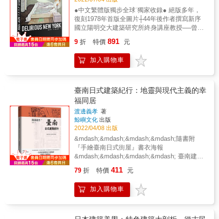
納為8大類，成就了首部以剖面圖為核心的論述
主義風格柱子 有模仿愛奧尼式又或科林斯式等
●中文繁體版獨步全球˙獨家收錄● 絕版多年，
專書。 & 身為從業者和教育者，他們挑選了63
古典主義風格的柱子、也有不屬於任何風格而
復刻1978年首版全圖片┼44年後作者撰寫新序
個重要的建築專案，繪製出精細的剖面透視
獨特的花樣，實在多到看也看不完。 ＊個性化
國立陽明交大建築研究所終身講座教授──曾成
圖，利用剖面富有創意的方式重新想像結構
浮雕 那些西洋建築當中大家熟悉的由來深遠圖
德 導讀˙審定˙翻譯 & 當代深具理論性＆創造性
力、熱力和機能力的交互作用。此外，剖面也
樣、以及店中商品或者店名當中出現的動植物
891
9
折
特價
元
的建築大師 最新作品──臺北表演藝術中心
是空間、形式、材料和人類經驗的交會地，本
等都被描繪在一起。 也有一些不同人來看會解
˙2022˙8月開幕 ▌20世紀現代建築三大經典著作
書可做為學生、建築師和其他讀者進一步鑽研
讀出不同意義的圖樣，也是樂趣之一。 「刊載
加入購物車
之一 ▌ 認識庫哈斯及其作品，必讀之作 2000年
的基石。 & 讀者將能清楚分辨哪類剖面常見於
於本書的建築物，是從我個人先前努力製作了
建築最高榮譽普立茲克獎得主 2010年第12屆威
平面的單層住宅和辦公室，哪類剖面又常見於
千件以上看板建築清單當中挑選出來的。但是
尼斯建築雙年展，終身成就金獅獎得主 代表
如積木般堆疊的住商大樓，引入通風和採光的
當中東京都內、仍繼續營業，而且還是具備特
作：葡萄牙波多音樂廳、西雅圖圖書館、北京
錯層式住宅用什麼樣的剖面？而重功能的劇
徵足以展現在書籍當中的物件，其實並沒有那
臺南日式建築紀行：地靈與現代主義的幸
中央電視台、臺北表演藝術中心 ▌認識紐約＆
院、音樂廳、教堂，相對於必須形成散步動線
麼多。另外也有些非常棒但是不接受刊登於書
福同居
大都會建築的必備觀念 ▌ 建築文化界專業17
的美術館，又各適用於什麼樣的剖面結構呢？
籍中的建築，因此在挑選的時候稍微花了點時
渡邊義孝
著
人，一致口碑推薦 & 「他對世界的影響超越了
面對複雜的空間順序或大型中庭，什麼樣的類
間。不過也因為曾有這樣的努力，因此得以放
鯨嶼文化
出版
建築本身，不同的人都能從他作品中領略到什
型最能解決？ & ◎認識8大剖面代表建築 剖面
上好幾間從來不曾有書籍或雜誌介紹的建築
2022/04/08 出版
麼叫自由。」──妹島和世 「庫哈斯是將作為社
有哪些不同類型，各自扮演了何種角色？這些
物，另外能夠與屋主聊幾句話，也為本書增添
&mdash;&mdash;&mdash;&mdash;隨書附
會現象的建築，轉變成令人反感事件的一位記
剖面如何製作？為什麼要選擇這種剖面構型而
了資料價值。 每一棟看板建築都有其獨特的樣
『手繪臺南日式街屋』書衣海報
者。他是世界上唯一這類型的建築師。」──伊
非另一種？本書將探討這些問題，並提供一個
貌，感受到累積起來的歷史，那瞬間實在非常
&mdash;&mdash;&mdash;&mdash; 臺南建築
東豊雄 & ▌繁體中文經典譯本，再現20世紀現
概念性、材料性和工具性的架構，幫助讀者理
幸福。」 ──宮下潤也 &
～臺灣歷史與文化的原點 一位深愛臺灣的日本
代建築三大著作之一 《譫狂紐約》堪稱是20世
解剖面，將它們當成打造建築的手法。 & 一、
411
79
折
特價
元
建築師， 用旅行手繪筆記， 寫下心中思念的臺
紀現代建築最重要的三本著作之一（其他兩本
伸拉型：皮耶‧路易吉‧奈爾維的勞動宮、菲力普‧
灣日式建築。 １０回 ▍ 臺南建築手繪筆記
為勒˙柯比意的《邁向建築》與范求理的《建築
強生的玻璃屋 二、堆疊型：MVRDV的2000年
加入購物車
１８處 ▍ 臺南日式老屋景點 １０章 ▍
中的複雜與矛盾》）。這本由庫哈斯本人親自
世博會荷蘭館、路康的沙克中心 三、塑造型：
臺南建築旅行散文 ◢◢◢ 特別收錄
授權的繁體中文版，終於在庫哈斯於臺北的重
柯比意的廊香教堂、伊東豊雄的台中歌劇院
&mdash;&mdash;手繪筆記技法入門 ◣◣◣
要作品「臺北表演藝術中心」即將落成之際推
四、剪切型：萊特的落水山莊、迪勒‧史柯菲迪
『在臺南我最喜愛的風景，就是如同微血管一