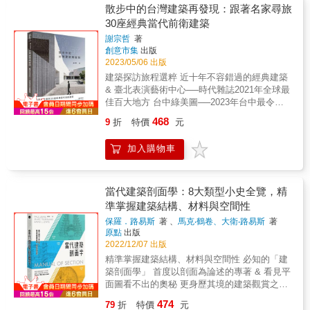
理圖 中日英建築術語索引、台灣法規補充，方
給同好的實用建議。★教你觀看的方法──作者
是一般市民、旅客或是建築師、主管機關，
響當代建築演化的創新觀點和知識體系，探究
築文明在日本內化的歷史過程。
散步中的台灣建築再發現：跟著名家尋旅
便對照參考 & 冊二《建築設備最新修訂版：
萊斯說：「這不是建築史」，他要教會你「觀
《城市的顏值》值得你我細讀深思，進而一同
科技文化與自然觀點交織與辯證的時代演繹，
30座經典當代前衛建築
107個規劃與應用知識，有效營造健康舒適、節
看」建築的方法，走進任何建築都能產生真切
創建更友善、包容、多彩、豐富且美麗的永續
企圖歸納與匯聚一個可以作為未來建築與環境
能永續的居家環境》 貼近生活需求細節，掌握
謝宗哲
著
的理解。
宜居城市！──簡又新 台灣永續能源研究基金會
發展的設計論述，作為當代建築師探究時代精
創意市集
出版
建築物整體的環境技術， 運用整合能力，以最
董事長推薦這本書，不僅僅是因為作者卓越的
神的思想參照。 &
2023/05/06 出版
小資源創造最大機能與舒適。 房子就像我們的
專業成就和深厚的學識，更是因為他在書中展
身體，骨骼是結構、外表是造型。而建築設備
建築探訪旅程選粹 近十年不容錯過的經典建築
現出的那份對城市、對生活的熱愛和思考。我
的運作，恰如重要的器官一樣，掌管著建築整
& 臺北表演藝術中心──時代雜誌2021年全球最
相信，這本書將為每一位關注城市發展和建築
體的各項機能，同時也維繫著建築的壽命。不
佳百大地方 台中綠美圖──2023年台中最令人
設計的人提供啟發，讓我們共同努力，打造更
同的設備各自獨立、各有所長，卻需要互相呼
期待的新公共建築 亞洲大學現代美術館──安藤
加美好和諧的城市環境。──魏崢 振興醫院院長
468
9
折
特價
元
應，才足以構成完整的生活系統。由於建築設
在台灣的第一座美術館建築 &hellip;&hellip; &
備十分貼近生活，卻往往容易忽略而運用失
【經典與當代前衛建築】 台灣第一座全以清水
加入購物車
當，造成浪費及危險；在強調節能環保、重視
混凝土構成的超高層教會建築； 適合21世紀亞
災害應變能力的今日，也可能形成環境的破
洲的高層建築原型； 人與動物、自然共生同居
壞、昂貴卻無效而不自知。 本書從理解建築設
的另類烏托邦； 傳統聚落城鎮中的白色正統現
備的基礎開始，從使用的需求切入探討各種設
代建築； &hellip;&hellip; 當「散步」成生活中
當代建築剖面學：8大類型小史全覽，精
備與建築整體的相應性，以漸進式、豐富的圖
的嶄新日常 「行走」成一種轉換、嶄新召喚 得
準掌握建築結構、材料與空間性
解與計畫施作要點，有系統地引領進入實際的
以刻意的「慢」重新凝視探索 一直陪伴在你我
保羅．路易斯
著 、
馬克‧鶴卷、大衛‧路易斯
著
規畫當中。舉凡生活用水的引入、排放；空調
身邊的「建築」 & 建築是承載、支持人們生活
原點
出版
及通風系統的冷、暖氣與氣密性；以及驅動各
的容器與場域，也是身體近旁的親密存在，甚
2022/12/07 出版
種設備運作的電力系統、還有符合時代潮流的
至可以說是我們的生活本身&hellip;&hellip;。然
精準掌握建築結構、材料與空間性 必知的「建
節能設備，涵括生活所需的細項，深度剖析，
而建築家伊東豊雄卻思索著，「建築究竟能夠
築剖面學」 首度以剖面為論述的專著 & 看見平
完整介紹。 & 本書特色： 1.設備知識齊備詳
做到什麼？建築究竟還有什麼可能性？」或許
面圖看不出的奧秘 更身歷其境的建築觀賞之道
盡，聰明結合機械設備與環境條件，實務應用
建築從來都不是萬能，也無法拯救世界，但自
8大類型、63座世界頂尖建築剖面，126頁跨頁
最有效率。 2.切合使用需求，前瞻未來趨勢，
不同的角度出發來參與建築、思考建築，或許
474
79
折
特價
元
大圖，完整展開 & 學習建築、掌握空間的利