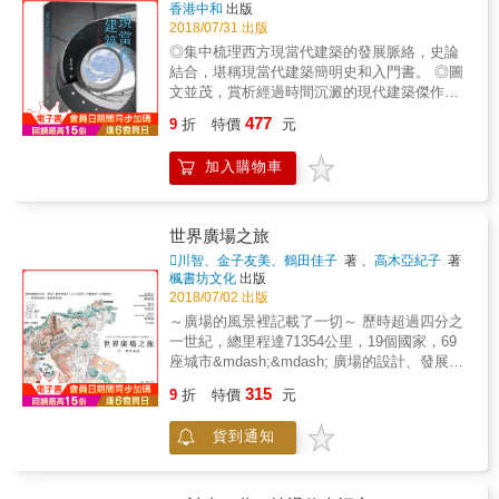
是金色的代用色。 Green─古往今來，不分文明
則是辛亥之後，第二次代際伊始（後代際）；
香港中和
出版
都備受喜愛的顏色。 Orange─因瓦磚燒製技術
中國人民又再一次出發。 2018年中美貿易大戰
2018/07/31 出版
提升才被認可的色彩。 Black─不只是白色的對
不是經濟戰—而是別樣的第二次古巴導彈危
◎集中梳理西方現當代建築的發展脈絡，史論
比色，黑色有神聖的意象。 White─從具體到抽
機。中國當前封閉的社會對此危機無法理解，
結合，堪稱現當代建築簡明史和入門書。 ◎圖
象都能表現意義的顏色。 Red─詮釋多種意義，
也讓中國對此無所作為；就這樣，中國一步接
文並茂，賞析經過時間沉澱的現代建築傑作，
擁有悠久歷史的顏色。 建築界不討論色彩，是
著一步滑向即將到來的軍事衝突。這並非不可
呈現當代建築的奇觀和實驗。 ◎作者為北京大
一種觀念上的問題。但在建築的領域中，色彩
477
避免。如何認識1950年韓戰，決定了二十一世
9
折
特價
元
學建築學研究中心副教授，著名建築師、建築
其實是一個很複雜的主題，也展現出深奧的學
紀中國命運。中國歷史上三次韓戰，三次終結
評論家。在北大主講「現當代建築賞析」通選
問，瞭解建築的用色，也許能發掘出建築的嶄
當時中國政府。國民黨的一位高級官員甚至將
加入購物車
課十年，成為北大最受歡迎的精品課之一。 賞
新一面。
韓戰形容為「西安事變」，認為韓戰對國民政
析現代建築傑作，呈現當代建築奇觀 北京大學
府曰後的生存發生關鍵性的影響。要麼現在，
知名學者、著名建築師董豫贛在北大主講的
要麼永遠不；臺灣即將攤牌。美國不會為守護
「現當代建築賞析」選修科，是北大最受歡迎
世界廣場之旅
臺灣與中國交惡；如果中國和美國不是敵對關
的精品課之一。本書由通選課講稿整理而成。
川智、金子友美、鶴田佳子
著 、
高木亞紀子
著
係的話。維護台海現狀的是日本，而日本維護
作者走進歷史深處的現代建築山巒，全面梳理
楓書坊文化
出版
台海現狀的背後有羅斯月臺。中國正在另面
西方現代建築發生、發展的脈絡；集中對柯比
2018/07/02 出版
（另外一種面貌）面臨著日本二戰路徑選擇。
意、密斯、萊特、路易‧康四位現代建築大師的
～廣場的風景裡記載了一切～ 歷時超過四分之
中國和美國關係的鑰匙，掌握在中國手中；這
建築思想加以探討，並考察他們的思想在西
一世紀，總里程達71354公里，19個國家，69
如同二戰前夕，日本與美國的鑰匙，掌握在日
方、日本、中國當代建築中的主要影響與不同
座城市&mdash;&mdash; 廣場的設計、發展與
本手中。決定二十一世紀中國命運的，是跨太
表現；反思中國現當代建築與西方同時期建築
變遷。 廣場的光景記載著一切。 孤立的建築在
平洋親善關係；而非歐亞大陸緊密關係。從經
315
差距與差異，從而提出中國當代建築的地域性
9
折
特價
元
廣場成為召喚&hellip;&hellip; 來往的人群在廣
濟角度看，中國投資歐洲—投資效益比遠遠比
與國際化問題。 輔以眾多建築作品的賞析，史
場化作公眾&hellip;&hellip; 異鄉的旅人在廣場
美國高得多得多；甚至可以說，美國並沒有什
論結合，圖文並茂，是現當代建築史入門佳
貨到通知
打開了城市&hellip;&hellip; 這本書是關於廣場
麼可供商業意義上的投資回報專案。但這只是
作。
的故事。 遠古的歐洲，人們便在擠迫的居住環
優秀商人的錙銖計算。從來都是經濟服從政治
境外， 於教堂、宮殿、政府或市場預留一塊廣
軍事；而非政治經濟服從軍事。中國遠非一個