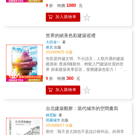
灣更多優質建築同業接續投入高齡住宅的打
哈．哈蒂、EMBT、伊東豊雄 等現代建築大師
的演化軌跡。 3.書中圖片精挑細確定選，務求
1080
9
折
特價
元
造，共同守護正在急速邁向高齡化社會的台
作品，分析環境、基地、結構、設計，以及空
讓讀者能有親臨其境之感，解說文字則把它們
灣，讓老年人真正老有所依，老有所養。 名人
間與人的關係，通盤了解現代建築大師設計的
的構造奧妙與文化背景娓娓道來，讓讀者可以
加入購物車
推薦 【產官學社會菁英‧聯名推薦】（按姓名筆
精髓妙處。 體驗建築的樂趣， 是一種基於具體
遊心馳目於一趟五大洲的建築之旅。透過照片
劃排列） 暖暖客廳NN15國際創新創辦人 王瑜
化的直接感官愉悅， 同時也是一種考量到知識
和文字的結合，讓建築傑作的精神氣韻充分展
君 國立陽明大學ICF暨輔助科技研究中心主
的歡樂。 從知識面獲得的愉悅，仰賴解釋和理
現，帶給人們無限的想像與啟發性。
任 李淑貞 台灣老年學暨老年醫學會理事長
解， 如果不夠理解，將會錯失許多樂趣。 本書
世界的絕美色彩建築巡禮
李龍騰 台北醫學大學高齡健康管理學系系主
以手繪、圖片分析、評論50座建於1950-2010年
大田省一
著
任 林秋芬 聯合報文化基金會營運長‧有故事公
的現代建築， 以「圖畫語言」搭配「文字語
睿其
出版
司執行長 邱文通 科技生活雜誌暨新聞網社
言」表達建築的理念， 透過「閱讀」這些現代
2019/09/25 出版
長 林芝華 自由空間教育基金會董事長 唐峰
建築大師們的作品， 了解當代建築的獨到之
色彩是跨越文明、不分語言，人類共通的建築
正 淡江大學產業經濟系副教授 莊孟翰 台南應
處，也成為滋養自己的靈感沃土。 【分析重
鑑賞術 透過8種顏色，輕鬆入門建築欣賞的世
用科技大學設計學院院長 黃宗成 台北市建築
點】 地點：建築物在哪裡？建物設計如何回應
界 探索建築美學盲區，發覺建築色彩力！ 「過
師公會理事長 黃秀莊 中華民國老人福利推動
全球和當地的環境問題、氣候和小氣候、陽光
度裝飾是一種罪惡」奧地利建築師阿道夫‧路斯
聯盟秘書長 張淑卿 國立雲林科技大學建築與
360
和噪音、植物和動物？與周邊和鄰近的建築形
9
折
特價
元
(Adolf Loos)。 但真的是這樣嗎？ 白色的泰姬
室內設計系教授& 曾思瑜 新北市輔具資源中心
式有何關聯？ 人：人們如何接近、進入與穿越
瑪哈陵、粉紅的布城清真寺、黃色的美泉宮、
主任 楊忠一 國立台灣大學社會工作學系系主
建築物？如何體驗建築空間和象徵意義？建築
加入購物車
紅色的紅磨坊等等的世界各地名勝，與建築結
任 楊培珊 大葉大學會計資訊學系副教授 廖
物如何發揮功能？如何回應人類活動的人體工
構相得益彰的色彩塗裝，讓世人更加認識它們
文章 台北科技大學建築系教授蔡淑瑩 社團法人
學？如何回應兒童、老年人及行動不便、視力
以及背後的歷史。現實生活中，每座建築都有
台灣樂齡建築發展協會理事長‧建築師 聶玉璞
或聽力受損的人？如何回應特殊的地區文化？
顏色，相信大家也都親眼見過五彩繽紛的建
台北建築觀察：當代城市的空間書寫
如何回應當地和國際的建築文化？ 技術：建築
築。本書透過一幀幀照片，介紹各色絕美建
林思駿
著
構造中的關鍵方面與(或)原則是什麼？建築結構
築，分享建築與色彩間的絕妙交互作用。從各
田園城市
出版
如何與整個建築物相關？細節如何與整體相
文明以及不同時代，選出具代表性的建築，配
2019/06/27 出版
關？選擇的材料是什麼以及為什麼選擇這些材
上一旁關於建築背景的輕解說，是本能夠幫助
那些「既不是古蹟也不是設計師作品」的尋常
料？建築階段如何與建築計畫相關？ 在電腦科
理解建築與色彩的實用鑑賞書！ 書中點出建築