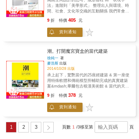
築邁向新的方向；而在後現代主義逐漸疲乏之
法」進階到「美學形式」 整理出人與環境、時
際，路康的設計哲思，無疑是一盞明燈，為徬
間、社會、文化等交織的互動關係 我們常會陷
徨的後現代照亮了路，也如一道清流，澄澈冷
入一種迷思： 設計摩天大樓比設計茶壺複雜困
冽，成為當代紛亂舞台上，迫切需要的解熱
405
9
折
特價
元
難嗎？ 但若這棟建築並無任何創新，只是複
劑。 & 路康語錄── & 風格、技術與方法都不
製， 設計一棟摩天高樓不見得比一只茶壺複
是建築的內涵，建築之精神才是真理。 & 寫得
貨到通知
雜， 從事設計的人無不在這個原點殫精竭慮，
像莫札特是毫無意義的，要能夠被莫札特永恆
不斷辯證，挑戰，開創， 好設計因而能創造美
的氣質所影響。永恆的氣質是激發真藝術家的
感之外的諸多價值。 建築或設計並不是單純藝
種子。 & 一室極敏感，以致於你在大房間所說
術創造， 而是一個社會事件，一個看世界的入
潮。打開魔宮寶盒的當代建築
的話，絕不會在一小室裡說。 & 空間之塑造也
口，一場無止盡的探險； 經由對各種條件（環
同時是光線之塑造，當光線受到阻礙，也打破
徐純一
著
境、機能、業主、基地、歷史背景等）分析整
麥浩斯
出版
了韻律，音樂性也因此被破壞了，而音樂性對
合與再發現， 找出隱藏在真實世界下新的幾何
2014/10/28 出版
建築是無以倫比的重要。 & 即使一空間欲為一
秩序及關係、連接過去與未來&hellip;&hellip;
暗室，也起碼該有一定程度的光由某個神秘的
承上起下，驚艷當代的25座經建築 & 第一座使
開口滲入，來告知它黝暗的程度。每一個空間
用特殊軟體和傳統模型所輔助完成的真實建築
必須由構造體與光線特質來界定。 & 知識是想
案&mdash;畢爾包古根漢美術館 & 當代的天下
法的僕人，想法又是感覺的隨從。 & 直覺是你
第一澡堂&mdash;瑞士Vals澡堂 & 承襲自科比
378
9
折
特價
元
最精確的感受，它是最可靠的感受。它也是最
意以來，當代的建築師安藤忠雄、Zaha
有人味的，以至於凡具有個人魅力的皆只因為
Hadid、Gottfried Bohm、Frank Gerry等人將建
貨到通知
有了它。是它，而不是知識，可視為你最偉大
築的型態推向更高一層的進化。 & 以籠罩解構
的天賦。 & 自然賦予萬物之呈現，我們需要自
主義的意識，將建築拆解、轉化，打造出驚艷
然，但是自然並不需要我們。 & 建築是重寫
當代的經典建築。這些建築不只在外觀、形體
program的過程。
上打破原先大家對建築的想像。不只在建築型
1
2
3
頁數
1
/3
移至第
頁
態上創新，同時這些建築也對當地經濟產生不
小的復甦影響。 & ．畢爾包古根漢美術館 & 專