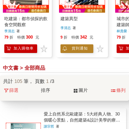
吃建築：都市偵探的飲
建築異型
城市
食空間觀察
建築
李清志
著
李清志
著
林貴榮
300
342
79
折
特價
元
9
折
特價
元
79
折
加入購物車
貨到通知
中文書 > 全部商品
共計
105
筆， 頁數
1
/3
篩選
排序
圖片
條列
愛上自然系北歐建築：5大經典人物、30
個暖心景點，自然建築&設計美學的療癒
紀行
謝宗哲
著