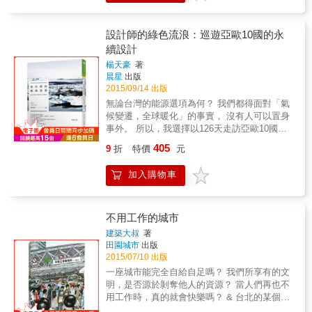
描記錄下來，更用簡短的文字帶領你來到某個
凱瑞（Peter Carey）、作曲家菲利普・葛拉斯
陌生的城市，企圖在觀望大千世界的同時，折
（Philip Glass）、妮可・克勞斯（《愛的歷
射出每位作家的心靈世界，提醒著我們，日常
史》作者）、攝影家安妮．萊博維茲（Annie
設計師的綠色流浪：巡遊亞歐10國的永
所見的事物無不深深織入自我的底層。 總的來
Leibovitz）、名廚馬利歐．巴塔立（Mario
續設計
說，這些風景與觀點――地理與透視，地域與
Batali）、《紐約時報》發行人小亞瑟．奧克
見解&mdash;&mdash;相互呼應之餘，也互別
楊天豪
著
士．沙茲伯格（Arthur Ochs Sulzberger Jr.）
晨星
出版
苗頭。隨著我們從全球的城市發掘出一幅幅私
等63位。 本書不僅關乎他們對於一扇窗的想
2015/09/14 出版
密風景，一張新型地圖似乎也正逐漸成形。 ◆
像，也是他們對於自己住家，以及住家與外面
奧罕．帕慕克──伊斯坦堡 過去五十年來，我從
無論台灣的能源選項為何？ 我們都得面對「氣
世界關係的反思。 作者佩里柯利詳實描繪了每
伊斯坦堡住家的窗戶望出去，看到的就是這幅
候變遷，全球暖化」的事實， 沒有人可以置身
位受訪者窗外可見的風景與住宅設計，諸如高
景致。左邊是亞洲，中間是博斯普魯斯海峽，
事外。 所以，我選擇以126天走訪亞歐10國的
級的赤褐砂石樓房，直入雲霄的摩天大樓，以
開口向著馬爾瑪拉海，以及五十八年來我每年
永續壯遊， 分秒感受腳下冰島的冰正在融化，
及充滿紐約風情的老公寓，儘管只是線條簡潔
405
9
折
特價
元
夏天都會造訪的島嶼。&hellip;&hellip;我部分的
分秒感悟永續設計， 不是空想空談，而是迫切
的黑白素描，觀者的想像力卻會自動為它們上
心思總忙著徜徉在那風景哩，跟著海鷗翱翔、
需求。 & 2013年的《設計師之眼》， 是天豪綠
色，使之成為一幀幀宛如電影定格畫面的圖
加入購物車
樹梢搖擺和光影遊移，跟著船隻出海，以確認
色流浪記的首部曲。& 在無數場演講與分享
畫。 而當我們的心思被作者牽引望向窗外的景
這世界總在那裡，始終迷人有趣，永遠挑戰著
後， 由於眾多聽眾的熱烈迴響， 天豪在心中默
色，也會不禁揣想起，住在這面窗景所在的房
你去書寫它：一種讓寫作著繼續寫下去，讀者
默許下心願，遊歷全球的永續設計且不藏私分
間裡，人們的生活是什麼模樣&hellip;&hellip;
繼續讀下去的篤定感。 ◆丹尼爾‧凱曼──柏林
享。 & 此次綠色流浪二部曲， 天豪北挺全球暖
不用工作的城市
你的窗景，絕非無關緊要，而是構成自己生活
我設法不注意那窗景。當我在書桌前，總是背
化的指標國－－冰島，感受冰山因氣候變遷每
風貌的一片重要風景。因此現在就推開你的
建築大叔
著
對窗。&hellip;&hellip;最重要的東西是相機拍不
時每刻退縮的迫切危機。更走訪北歐國家落實
田園城市
出版
窗，敞開你的心，用心與眼享受只屬於你自己
到的：柏林圍牆曾經矗立的那一道隱形的線。
永續發展最徹底的生態社區，明白了環保不只
2015/07/10 出版
的私密風景，向外觀看世界，也向內觀看自
「消失」無法被捕捉，最先進的相機也無能為
是運用多少先進科技，而是每家每戶都在實踐
己。 專文推薦 馮光遠、黃寶蓮
一座城市能完全自給自足嗎？ 我們所享有的文
力，因此觀光客只能舉起相機對著新大樓灰灰
的生活信念。& 他衷心期望，他的分享，能成
明，是否源於剝奪他人的資源？ 當人們再也不
的立面，對著一排排一模一樣的窗戶按快門，
為台灣推動永續環境的種籽。& 並在不久的將
用工作時，真的就會快樂嗎？ & 台北的某個角
而其中一扇，在靠近屋頂的高處，始終開著，
來，將此一一在台灣扎根落實。 & 本書特色 &
落，有個關於「不用工作的城市」的傳聞──在