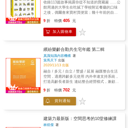
域、人與人交會的文化能量，支撐中國的旅遊
收錄113篇故事揭露你從不知道的寶藏巖 ......公
更有完整的康養照護系統，提供長者入住評
後的具體實踐。如今在臺灣的我們可以透過庫
寶庫。除了知名的巴黎聖母院、艾菲爾鐵塔、
市場，促使旅館設計不斷推陳出，新創意也如
館周邊的大學生在吃膩了學校附近餐廳的口味
估、財務規劃及為其量身打造生活照顧方案，
哈斯親自操刀的最新作品――臺北表演藝術中
凱旋門、羅浮宮等，更有研究法國建築與藝術
活水般湧現。若想要持續研究地方發展與設計
之後，偶爾會來寶村買便當；幾十年前的自來
讓長者無需憂心未來生活。 「合勤共生宅」是
心的實體作品，以及他當年探索建築與大都會
不可不知的聖塞寧大教堂、卡爾卡松城堡、亞
美學的互動，可從這本《投宿中國精品旅館：
水園區雖然被政府列為軍事重地，但無論是寶
一個陪妳我好好慢老的代名詞。以發展社區概
的處女力作《譫狂紐約》裡呈現的深刻思索與
405
眠主教座堂、雪儂梭河堡、巴黎司法宮⋯⋯卡
體驗新、舊交融的極上之宿》看見端倪。
9
折
特價
元
藏巖還是公館商圈的孩童們都很愛闖入探險；
念為核心，人們可以在地養老，晚年人生風華
收錄早期實驗作品的紙上建築，具體體驗並認
爾卡松城堡——法國羅馬風建築之源。所有建
而同樣和寶藏巖聚落均為法定文化資產的紀州
再現！讓銀髮族的照護功能回歸社區，從在
識這位獨特建築大師的實踐力與創造力。 &
築構件都是石塊、磚塊和混凝土三種技術交替
加入購物車
庵，他們的管理者在面對老房子和地方社區的
地、社區出發，結合政府的長照政策，提供共
使用的成果，也是羅馬人比歐洲其他地區的建
民眾時，又抱持著什麼樣的態度與看法？對於
學、共創、共食、共好、共遊的客製化共生照
築技術更先進的例證，甚至能從中發現羅馬人
某些在地人來說，寶藏巖可以是老人家周末和
顧模式，將是未來超高齡化人口問題的重要解
當時的防守策略！巴黎聖母院——哥德建築風
牌友打牌的所在，也可以是運動散心的好去
方。
繽紛樂齡合勤共生宅年鑑 第二輯
格的經典。因《鐘樓怪人》聞名於世，鐘樓是
處；對於關注文資保存、居住正義和生態環境
真識知識內容機構
著
巴黎市區最高的建築物。雖不幸於2019年維修
的地方知識分子而言，寶藏巖更是指標性的存
策馬天下
出版
時發生大火，大部分木結構包括尖塔及大堂的
在，它提供了一個讓眾人觀摩學習、反省甚至
2020/11/13 出版
金字塔形屋頂被燒毀，幸而有豐富歷史價值的
是批判的場域。 & 一場以「空間」為題的地方
融合 / 多元 / 自立 / 豐盛 / 延展 融匯整合生活
藝術作品全部在維修前都被拆下，得以保存。
書寫實驗 集結了各式各樣描述寶藏巖的故事與
空間，適應跨齡多元使用 內外串連支持系統，
羅浮宮——法國文藝復興時期建築和歷史的載
其說是一段漫長村落生活史的修補還原，不如
打造高齡長者新生 連結整合經營模式，兼顧永
體，經歷了不同王朝、不同政權，多次拆除、
說這樣的文本累積表現出來的其實是一種「情
續落實共生 台灣社會各界對於「共生宅」日漸
重建、改建和擴建，現在看到的羅浮宮和當初
702
境式」的空間敘述，讀者可以藉由觀看不同人
9
折
特價
元
熟悉，儼然已成為「優質高齡生活環境」的代
一開始構想的已有很大的分別，但它卻忠實記
物對於寶藏巖的感受，加上自己的理解與想
名詞，但其背後所承載的概念、實踐的方法、
錄了三百多年來的歷史變遷。巴黎司法宮——
像，無論他對於寶藏巖是否熟悉，都可以在閱
貨到通知
營運的體系，多數人仍難得窺其堂奧。打造
與巴黎一同成長的文化遺產。法國大革命期
讀《隱蔽的空間》這本書之後，重新建構一套
「共生宅」聞名台灣的合勤團隊，取材世界各
間，原王宮是囚禁政治犯和重要犯人的監獄，
屬於自己的寶藏巖的模樣。 & 【備註一】本書
地優質共生宅，結合在地需求，兼具傳承與開
曾關押過路易十六的妻子瑪麗・安東尼！現司
故事根據真實的口述訪談重新編寫而成，考量
創，其中最具標的性的「合勤烏日共生宅」，
法宮則為一個集立法、司法和行政功能於一體
建築力最新版：空間思考的10堂修練課
受訪者的生活隱私，部分文章當中提到的人物
於本年度落成啟用，開始對外經營。規畫初期
的建築。巴黎歌劇院——藝術表現別具一格，
林煜傑
著
以化名的方式呈現。 【備註二】全書內容中英
的理想與概念，而今已落實為結合空間、服