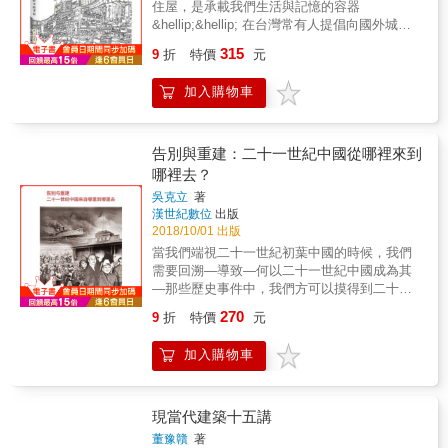
住屋，是承載我們生活與記憶的容器
技進步神速的當代，各種技術如數位設計和資
背後的各色故事： ★聖‧克里斯特博馬廄是名牌
&hellip;&hellip; 在台灣常有人提倡向國外城市
料分析等等，已成為建築領域不可或缺的工
精品的取景地，其鮮明搶眼的粉紅色其實是墨
景觀看齊的「城市美學」，我一直想問，所謂
具。然而，有些老師和學生逐漸厭倦螢幕上精
315
西哥的專屬色彩！ ★建築樣式向聖索菲亞大教
9
折
特價
元
「美學」到底是誰（定義）的美學？只有巴
準的高解析度繪圖，轉而運用電腦出現之前的
堂致敬的蘇丹艾哈邁德清真寺，內部裝潢的鈷
黎、倫敦那種西洋古典的美才可稱作美？紐約
傳統工具－鉛筆、白紙和雙手，來繪製建築設
藍色是來自伊茲尼克瓷磚！ ★屋頂貓咪雕像象
加入購物車
現代化高樓的群體樣貌稱作美？還是一定要高
計草圖。他們希望用心，而不是用電腦，來理
徵著拉脫維亞人執拗個性的貓之屋，外牆的黃
科技整齊劃一的城市樣貌才可稱作美？我並不
解自身所處的建築世界。而本書便是像這樣充
色彰顯了新藝術運動風格建築的特色。 ★到日
是要鼓吹台灣城市的現況非常完美，而是希望
滿野心的嘗試，書中內容透過編年排序，為那
本神戶觀光不能錯過的北野異人館中的萌黃之
在否定自己以前，我們可以先理解自身城市的
些視科技為理所當然，卻希望深入了解建築基
告別與重建：二十一世紀中國從哪裡來到
家，曾經一度被漆成白色，是近代才被還原真
特質和國外城市的差異，並且透過一種由內而
本原則的讀者們而設計。在書中的50個案例
哪裡去？
面目的萌黃綠色！ ★里昂隆河河畔旁的顯目橘
外的方式，關懷我們自己的居住環境與這片土
裡，每一個都針對建築細節詳加描繪，總計超
色立方，除了現代感強烈的建築外觀，大膽的
吳克立
著
地。 先理解，再批評，並給予建議。 如果我們
過2,500幅手繪圖稿，重新找回建築的核心價
漢世紀數位
出版
橘色塗裝靈感，其實是取自港灣機具常用色！
對於這片土地的現況及過往毫不關心，一味把
值：用眼睛觀看，用身體感受，用雙手創造。
2018/10/01 出版
★伊斯蘭教的絕對聖地卡巴天房，黑色的立方
國外優秀的案例拿來隨意挪用、拼裝甚至誤
體真身，其實是背黑色絲綢覆蓋的砂石建築！
當我們端視二十一世紀初葉中國的時候，我們
讀，當作城市改造的規劃及理論基礎，我們又
★傳說為迪士尼城堡原型的新天鵝堡，浪漫的
需要回溯—導致—何以二十一世紀中國成為其
怎麼能夠讓台灣的城市更加美好呢？本書作者
白色中世紀歐洲風格是有利用到鋼筋混凝土跟
—那些歷史事件中，我們方可以摸得到二十一
長年以圖像記錄台灣的城市空間、街道與建築
蒸汽起重機等打造出來的建築物。 ★俄羅斯國
世紀中國的脈絡。如果我們理清楚—何以二十
物，並不斷更新、整理自身對於台灣城市的看
270
9
折
特價
元
家歷史博物館所位於的紅場，其中的「紅」並
一世紀中國成為其；那麼，我們也就掌握了二
法與論述。他希望透過藝術創作的方式，和生
不是因建築物的紅色而來，跟共產主義的也無
十一世紀中國未來的鑰匙。1984年十一檢閱，
活在這片土地上的人們對話，沒有艱澀理論的
加入購物車
關，而是來自俄文「紅色」曾經帶有的「美
北京大學生方隊打出橫幅“小平您好”；代表了新
高牆，也沒有專業者的權威或架子，而是以繪
麗」含意。 也舉出的8個顏色都帶有各自的個
國族一個全新的代際由此開啟；新國族進入“小
畫和故事的形式和大家分享，讓人們對於自身
性： Pink─法國波旁王朝的交際花也喜愛的華
平您好”代際。“小平您好”，與“毛主席萬歲”；毫
所處的環境多一層認識理解。
麗色彩。 Blue─平民百姓無法企及，束之高閣
無共同之處。這標誌著一個獨立人格和自由意
現當代建築十五講
的高貴顏色。 Yellow─從歷史早期就被使用，
志的中國人民代際的到來。“小平您好”代際，實
董豫贛
著