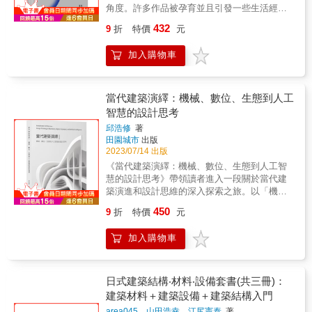
更有對於建築實務、城市美學的洞見與建言。
的臨界點，回應信仰與現代性的拉鋸與整合。·
角度。許多作品被孕育並且引發一些生活經
地不可思議地共享了自然系意識與價值：「丹
柱狀直欞․裝飾線腳──環狀半圓凸線腳、凹圓
期望恢復城市空間與人的良好關係，潛移默化
建築與信仰的對話書中不僅處理形式與空間，
驗，如果沒有它們，我們在這個世界的生活將
麥與日本共享了一種對優良傳統質材的專注，
弧線腳、平線線腳、小半圓凸線腳、凹線腳、
培養市民生活美學，提升台灣城市的競爭力，
432
9
折
特價
元
更深入揭露宗教、儀式與信仰在建築實踐中如
過於貧瘠。&mdash;&mdash;卡特琳．古特
非僅著重於華麗的外表裝飾。▌30個享受自然＋
凸圓線腳、犬牙紋、人字紋、鋸齒紋、釘頭
讓更多人了解並享受建築給予人類生活的豐富
何影響設計決策。· 前所未見的觀點與視角避
Catherine Grout & 本書作者長期在公共空間策
設計相伴的旅遊＆神遊療癒景點本書所選粹的
紋、錯齒紋、菱格紋▌各大類型英式建築一次飽
與深邃。魏崢 振興醫院院長 專文推薦吳錫德
加入購物車
免單一功能性或美學討論，以「問題解決」的
劃展覽活動，將公共空間的定義，從公共廣場
案例，是旅遊景點，是神遊之地，更是生活提
覽77個值得造訪的模範建築手繪大全․宗教建築
淡江大學法文系榮譽教授姚仁喜 建築師建築大
觀點回應空間配置的每一個困境，呈現建築設
拉到我們所在、與他人同在，並且相互交流的
案，在自然與人造之間的協奏中所散發出的熱
大教堂∣教堂∣修道院∣禮拜堂․防禦性建築 城堡∣塔
叔 城市觀察漫畫家胡琮淨 台北科技大學建築系
計的過程性與複雜性。· 適合建築設計實務者
地方。交流的前提是身體、感官體驗，因此藝
切盼望、以及對於未來的期待之類的，散發著
樓∣門樓․住宅建築 宮殿∣莊園大宅∣奇觀宅邸∣別墅
兼任助理教授袁宗南 袁宗南照明設計事務所設
與研究者閱讀本書結合設計經驗與理論思考，
術等於在創造一個可以公共分享的場域。作者
當代建築演繹：機械、數位、生態到人工
宛如牧歌般平和且讓人倍感安慰及鼓舞的氛
∣連棟排屋∣農舍∣平房∣小屋․公共與市政建築 市政
計總監／建築博士郭肇立 建築評論家曾光宗 台
對於從事建築設計、教堂建築研究或空間思辨
認為，公共藝術是一種揭露多元經驗與感性的
圍。那是古老大地的啟蒙，與對時間的知遇之
智慧的設計思考
廳∣圖書館∣博物館∣學校∣大學․商業與工業建築 百
灣建築學會理事長潘冀 建築師謝宗哲 台南建築
的讀者皆具高度參考價值。
創作形式，所以瞬間、即興、短暫停留的視覺
恩，寒冷與溫暖、黑暗與光明、憂鬱與希望永
貨公司∣銀行∣商店∣火車站∣工廠∣倉庫∣穀倉․娛樂
三年展策展人謝佩霓 藝評家、作家簡又新 台灣
邱浩修
著
性、抽象感知或事件性創作，有形、無形作品
無止盡的設計思考與生活方式。（原書名：
與文化建築 劇院∣電影院∣客棧∣浴場․古典範本建
永續能源研究基金會董事長共同推薦（依姓名
田園城市
出版
都可屬之，這樣的觀點提供我們一個很不同的
《走進自然，愛上北歐建築：30個旅遊＆神遊
築 神廟∣凱旋門∣競技場∣長方形教堂將英國各地
筆畫排序）林貴榮先生樸實、熱情、樂於與人
2023/07/14 出版
認知視野。書中從不同角度探討藝術、空間與
的療癒景點，享受自然＋設計相伴的生活溫
的特色建築進行細部繪製，一次看遍英國建築
分享，他以藝術家的視角，發現空間的美學，
《當代建築演繹：機械、數位、生態到人工智
人的關係，以及藝術家計畫中參與、介入與合
度》）
的風貌。從丹夫林修道院、聖彼得教堂、猶太
以人文學者的關懷，闡釋居住的哲學。這本
慧的設計思考》帶領讀者進入一段關於當代建
作的多種形式，藉由不同案例提供了更多元的
之家，到現代的黃金巷集合住宅、碎片塔、快
「建築筆記」恰是他一生向建築探問的奧德賽
築演進和設計思維的深入探索之旅。以「機械
操作模式與議題。 &
報大樓、深海水族館、倫敦太陽屋……提供最
之旅。──吳錫德 淡江大學法文系榮譽教授城市
論」、「數位論」、「生態論」和「智慧設計
450
9
折
特價
元
豐富的紙上遊歷，對於即將前往英國旅行的讀
與建築是一個社會的縮影，是歷史、文化、科
論」四個章節為結構，本書探討了現代科技對
者，更是最好的建築欣賞導覽書。▌特別收錄
學、工藝、藝術、經濟、政治的具體呈現，而
當代建築的影響與演變。每個章節都呈現了不
──建築材料與它們的產地石材∣磚塊∣瓦與飾面
加入購物車
左右這些空間品質的重要因子之一，就是生活
同的觀點和設計概念，貫穿著「起、承、轉、
磚∣木材除了建築，本書還深入介紹你打造英國
在那塊土地上人們的美學文化DNA。林建築師
合」四個技術和設計思想階段。 在「起始」階
建築的材料出處與類型。包含建築選材思考與
洞悉東、西方文化的本質，從他細膩的視角與
段，書中從探討工業革命機械動力時代之移動
運用方式、採石場的分布，以及在地選材，或
觀點評論來閱讀城市的內涵，特別令人感到深
觀點開始，開啟了建築現代性游移於「機械」
日式建築結構‧材料‧設備套書(共三冊)：
者高級建築的跨域材料選配。書中提供英國建
刻。高度推薦！──胡琮淨 台北科技大學建築系
與「有機」兩個二元辯證論點。在「承繼」階
建築材料＋建築設備＋建築結構入門
築不同的石材砌法：亂石砌、成層毛石砌、琢
兼任助理教授林建築師從電影、經濟、文學、
段，書中接續描繪數位化時代對建築的影響，
area045、山田浩幸、江尻憲泰
著