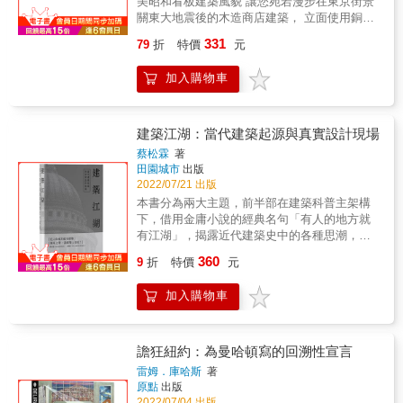
圖能告訴你！ ●為什麼柯比意的廊香教堂的光
美昭和看板建築風貌 讓您宛若漫步在東京街景
道原理的讀者，扎實掌握計算方法，學會做低
建築建設開始構思居住生活，思考人們居住在
線如此神聖？──就是利用塑造與推疊，製造錯
關東大地震後的木造商店建築， 立面使用銅
限度的計算 ◎收錄全書重要的建築用語，中日
這個空間裡能夠開創出什麼樣的可能，也讓人
視與焦點。許多宗教空間會利用內凹的天花板
板、砂漿或磁磚等不可燃材料覆蓋， 西洋建
英對照整理，提供查找時的最佳參考資料 &
與人、人與空間能夠對話。共創需要奠基在關
331
79
折
特價
元
將焦點聚集在內部空間，廊香教堂剛好相反，
築、日本傳統花紋、神秘印度神話
係的建立之上，共同成就彼此。 ◎友善旅遊的
它的外凸、塑造型剖面把焦點推向周界，同時
&hellip;&hellip; 由商人及建築師自行設計， 擁
樂活提案 共遊在一個全齡化的建築中，每個人
加入購物車
把位於中殿兩邊的三座小禮拜堂融入其中。 &
有意想不到的趣味， 這就是獨樹一格的「看板
都能在這個空間裡找到一個安身的位置，共生
●伊東豊雄的台中歌劇院如何做到呈現如洞穴般
建築」！ 【知道以後樂趣倍增！看板建築鑑賞
宅藉由內外共生為空間注入人性，讓旅遊不再
的高難度建築？藉由塑造、堆疊、孔洞、嵌套
用語】 ＊銅版面 隨著時間流逝會抹上一層青
只是一個人的事，而是一群人的共同回憶。 ◎
手法，把曲面視為牆和天花板，也可視為動線
綠，看起來比原先的顏色還要魅力十足。不同
建築江湖：當代建築起源與真實設計現場
食在安心的有養運動 對共生宅而言，一群人的
空間和中庭的周界。 & ●由六角形構成的巨型
建築物也會有著精微的色調差異，相當有趣。
共食豈止一日三餐的日常簡單，要給什麼人
蔡松霖
著
球體──1967年世界博覽會的美國館，由貞尾昭
＊西班牙瓦 改良西班牙瓦做成的「Ｓ形瓦」通
田園城市
出版
吃、吃些什麼、怎麼吃？向來都是得時刻斟酌
二與富勒所負責，富勒就是結合塑造和堆疊，
常出現在看板建築的立面，重點使用於窗戶屋
2022/07/21 出版
的要事。食物講求有機，共生宅就是一座有機
主要再加上反覆運用嵌套型剖面來產生經過控
簷部份等。 ＊愛奧尼柱式 這是古希臘風格柱式
體，一座訴求予人安全更安心的環境載體。 ◎
本書分為兩大主題，前半部在建築科普主架構
制的熱環境。這些大規模的嵌套型剖面都是他
（西洋古典主義建築中的比例體系）中的一
第三人生新居住關係 居住在同一個屋簷下成為
下，借用金庸小說的經典名句「有人的地方就
在探索和發明空間框架構成系統時的產物，讓
種。特徵是柱子頭部有漩渦裝飾，最具代表性
家人，未來的生活與居住關係將被重新定義。
有江湖」，揭露近代建築史中的各種思潮，及
他可以蓋出更龐大的封皮，在建築物裡安置建
的就是厄瑞克．翁神廟（建造於帕德嫩神廟北
共好意味著從自愛到共好，需要不斷地透過認
全球建築界中的種種故事。後半部則展現作者
築物。 & ◎首度以剖面圖為核心論述的創舉專
360
邊）。 【特別令人憐愛的部分！】 ＊屋頂整體
9
折
特價
元
識、認知、認同，彼此間的關係建立，來成就
過去各種豐富的工作經歷，分享各式高強度的
書 有鑑於21世紀初建築實務所面臨的各種環境
形狀與裝飾 由屋頂凸出的部分被稱為「女兒
更充實、圓滿的高齡生活。 &
工作型態，如電影007中龐德出任務般，高潮迭
和材料挑戰，本書作者相信剖面將是建築未來
牆」。 這同時也是遮住磚瓦屋頂讓人看起來覺
加入購物車
起的情節&hellip;&hellip; 閱讀本書，除了可以
創新的關鍵所在。三位作者──保羅‧路易斯
得房子是西洋風格的部分，有山形或者半圓形
對建築源流、業界現象有所知曉；更希望能讓
（Paul Lewis），馬克‧鶴卷（Marc
等各種形狀。裝飾也非常五花八門。 ＊戶袋圖
建築愛好者及從業人員，特別是對於「更上層
Tsurumaki），大衛‧路易斯（David J.
樣 如果發現外層為銅板的建築物，可以先觀察
的建築實務現場」有興趣的年輕建築學子，透
譫狂紐約：為曼哈頓寫的回溯性宣言
Lewis），是紐約市LTL建築事務所的創辦人，
一下戶袋的部分（為了收納遮雨板而在窗戶兩
過多年海內外工作經歷與綜合觀察報告的葵花
雷姆．庫哈斯
著
也是普林斯頓大學、哥倫比亞大學和帕森設計
邊打造的箱子）。 通常都以銅板加工描繪著青
寶典中，獲得助益。
原點
出版
學院的建築教授。他們將現代建築各個剖面歸
海波、七寶或者龜甲等日本傳統圖樣。 ＊古典
2022/07/04 出版