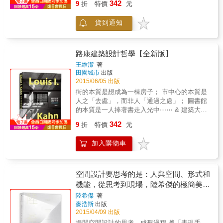
窗後有個朦朧身影急速轉身，回到他的書桌前
342
以綠色旅遊為賣點，帶領讀者走出不同的旅遊
9
折
特價
元
那裡，不用工作、沒有競爭，是個自給自足的
繼續工作。 ◆村上龍──東京 我通常在東京新
視野。
樂園。每月都有固定名額可以進去，但是沒有
宿的一棟高聳的飯店裡寫作。從我房裡的窗戶
貨到通知
人能說出確切的入口位置。 & 一對被房貸壓得
看出去，可以看見新的摩天樓和大公園。看著
喘不過氣的情侶，誤打誤撞地闖入這座城市。
那棟摩天樓，我會想到來不及看到它蓋好便過
他們第一次看到能將健身運動轉換為可用資源
世的人。每回看到它，我就想到一句老生常
的裝置、第一次發覺原來工作可以不是唯一的
路康建築設計哲學【全新版】
談：人一旦死了，就沒有新鮮事可看了。很多
選擇，一切都美好得令人不敢置信⋯⋯ & 這是
王維潔
著
遊民住在那座大公園裡。藍色防水布搭起來的
建築大叔的第二部作品，繼《Taipei 1/2：建築
田園城市
出版
簡陋棲身所一簇簇地散布各處，但是從這窗你
大叔的城市異想》之後，將場景從台北延伸至
2015/06/05 出版
只看到綠色樹海。 本書特色 ★50位全球傑出作
虛擬的城市。他借用桃花源記的手法，帶我們
街的本質是想成為一棟房子； 市中心的本質是
家私藏的窗景大公開！ ★全書文字優美、黑白
從城市機器中流放，突顯出當代社會的資源分
人之「去處」，而非人「通過之處」； 圖書館
素描細膩，圖文相互對照，令人反覆咀嚼回
配以及權力關係。
的本質是一人捧著書走入光中⋯⋯ & 建築大師
味！ ★滿足我們對於窗外的想像，也反思對居
路康對當代建築美學影響深遠，然而他詩意又
所、創意和家的意義。 名人好評推薦 &bull;王
342
9
折
特價
元
玄妙的創作概念，卻一直難以被大眾理解，例
春子（插畫家） &bull;何敬堯（妖怪小說家 ）
如Form不是形式，不具外相，而是一種理型；
&bull;辛永勝、楊朝景（《老屋顏》作者）
加入購物車
Nature並不單指大自然，而是自然而然的本
&bull;楊子葆（城市觀察家、紅酒名家）
然，也可以說是本質。路康堅持，他提出的
Order不能解釋成「秩序」，其為自然律之間的
相互關係，是一種和諧的互動，有如希臘與猶
空間設計要思考的是：人與空間、形式和
太文化中的「物性」，也近乎老子之道。 & 本
機能，從思考到現場，陸希傑的極簡美學
書為王維潔教授之經典著作，帶我們細細梳理
與實踐
陸希傑
著
路康的哲學脈絡，並由希臘哲學、老子之道、
麥浩斯
出版
猶太祕教，三處下刀切入，引出不同的觀點。
2015/04/09 出版
六十年前，路康曾是一代精神導師，使現代建
揭開空間設計的思考、成形過程 將「表現手