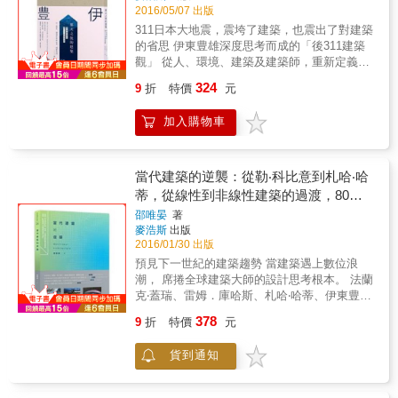
選擇這種剖面構型而非另一種？本書將探討這
2016/05/07 出版
件，不為人知的在地工法與KNOWHOW。案例
些問題，並提供一個概念性、材料性和工具性
的室內外設計理念及背景，看他們如何打破空
311日本大地震，震垮了建築，也震出了對建築
的架構，幫助讀者理解剖面，將它們當成打造
間的藩籬與限制，為屋主解決建地狹小的問
的省思 伊東豊雄深度思考而成的「後311建築
建築的手法。 一、伸拉型：皮耶‧路易吉‧奈爾維
題，打造出令人拍案叫絕的好設計。 ◎平面
觀」 從人、環境、建築及建築師，重新定義建
的勞動宮、菲力普‧強生的玻璃屋 二、堆疊型：
圖、立面圖、剖面圖及實景照片呈現小住宅的
築的價值與意義 「身為建築師的我們能做些什
324
9
折
特價
元
MVRDV的2000年世博會荷蘭館、路康的沙克中
設計教戰守則 每個案例皆包括平面圖、立面
麼？建築師真的是必要存在嗎？」311後，伊東
心 三、塑造型：柯比意的廊香教堂、伊東豐雄
圖、剖面圖及實景照片，並為讀者帶來全新的
豊雄思考著&hellip;&hellip; 地震過後，伊東豊
的台中歌劇院 四、剪切型：萊特的落水山莊、
加入購物車
視野，幫助讀者可以很輕易地理解建此案例設
雄參與岩手縣釜石市的重建計畫，在災區各地
迪勒‧史柯菲迪歐+倫佛的布朗大學格諾夫創意
計的細節及設計重點。
興建的聚集場所「眾人之家」。如「合掌造
藝術中心 五、孔洞型：路康的埃克塞特學院圖
型」的集合住宅，強調與居民的心靈相繫，作
書館、伊東豐雄的仙台媒體中心 六、傾斜型：
為心靈之所；沒有都會氣息，也沒有個人原創
當代建築的逆襲：從勒‧科比意到札哈‧哈
柯比意的薩伏衣別墅、萊特的古根漢美術館
風格的展現，而是與當地居民齊心協力完成
蒂，從線性到非線性建築的過渡，80後
七、嵌套型：阿塞伯X阿隆索工作室的西班牙拉
&hellip;&hellip;。 建築，不再只是打造個人作
建築人的觀察與實作筆記
邵唯晏
著
柯魯尼亞藝術中心、MVRDV的埃芬納爾文化中
品，而是與居住者交流及對話，它同時也擔負
麥浩斯
出版
心 ◎這些建築奧祕，只有剖面圖能告訴你！ 為
起社會責任，扮演連結建築、人與環境的角
2016/01/30 出版
什麼柯比意的廊香教堂的光線如此神聖？就是
色，伊東豊雄的後311建築觀，從「心」開始，
預見下一世紀的建築趨勢 當建築遇上數位浪
利用塑造與推疊，製造錯視與焦點。許多宗教
回歸建築的初衷，讓建築，以人與自然的關係
潮， 席捲全球建築大師的設計思考根本。 法蘭
空間會利用內凹的天花板將焦點聚集在內部空
為起點，重新出發！ 伊東豊雄的後311建築
克‧蓋瑞、雷姆．庫哈斯、札哈‧哈蒂、伊東豊雄
間，廊香教堂剛好相反，它的外凸、塑造型剖
觀： 人──建築要以居住者的需求為主要考量
等人承先啟後， 開啟非線性建築百花鳴放的大
面把焦點推向周界，同時把位於中殿兩邊的三
建築從311過後，轉變成以「民眾需求」為優先
378
9
折
特價
元
時代！ 透過電腦運算，突破設計限制， 無接
座小禮拜堂融入其中。 伊東豐雄的台中歌劇院
考量，而非只是建築師的一項作品。 環境──讓
縫、連續性、動態感、模糊界面的非線性形
如何做到呈現如洞穴般的高難度建築？藉由塑
建築融於自然，與自然環境更加契合。 減少建
貨到通知
態， 將看似不可能的紙上建築化為一座座讓人
造、堆疊、孔洞、嵌套手法，把曲面視為牆和
築本身的能源消耗，解放建築且融入自然的這
驚艷的當代名作。 一個80後的建築人， 身處於
天花板，也可視為動線空間和中庭的周界。 外
條路邁進，讓建築與內外環境更為貼近。充分
這波當代非線性的建築浪潮中， 用自己的眼，
部由六角形構成的巨型球體──1967年世界博覽
利用再生能源，我們必須思考與自然環境更契