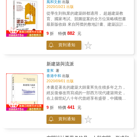
集古希臘、古羅馬，以至義大利文藝復興各時
風和文創
出版
對照，讓更多外國朋友得以透過故事認識寶藏
務、生活與運作系統，其中可具體看到高齡住
期風格之大成，難以用歷史上的任何建築風格
2020/10/21 出版
巖。
宅系統如何在軟、硬體設施及整合各層面的規
來簡單概括，自由奔放，不拘一格地按設計者
從學生到執業的建築師都適用， 超越建築教
畫巧思： ．在所有的公共空間與私人空間，均
的想法來裝飾不同的立面。作者為資深建築
育、國家考試、競圖提案的全方位策略構想書
做到完整的無障礙設計，讓高齡長者與身障者
師，本書以歷史穿針引線，清楚扼要說明了法
最新版收錄 來自阿傑的敷地計畫、建築設計題
可以自由而安全的移動。 ．以完善的空間架構
國27座代表性建築物形成的時空背景與地理條
庫分析， 釐清思緒、確認計畫的核心需求。 &
882
與硬體規畫作為支持，為入住長者提供豐富的
件，更深入分析這些建築物的結構特色與風
9
折
特價
元
其他行業的新秀都是20幾歲的年輕了； 唯獨建
生活內容及照護服務。 ．以產業創新的層次，
格。深入淺出的歷史故事，輔以呈現建築精彩
築，40、50 歲了，還是個剛踏入的新鮮人， 這
建構完整且開放的系統架構，讓高齡共生宅不
樣貌的照片，讓讀者可以透過閱讀欣賞法國經
貨到通知
一切都是因為建築師考試之困難。 & 考試是不
但可含納多元面貌，還可承載多樣化的服務。
典建築，理解這些建築成為人類寶貴文化遺產
得不的過程， 這本書將讓這個過程所要花的時
合勤烏日共生宅融合「全空間無障礙設計」、
的原因，也對法國的歷史文化和現代生活形態
間縮到最短！ & ｜10堂關於建築設計的修練課
「軟體硬體一步到位」、「創新規畫系統化經
有更深切的認識。
｜ ▷第一步：訓練手和眼，觸發對空間敏銳的
新建築與流派
營」的專業高齡住宅典範，它將提供高齡長者
感受力； ▷第二步：用理性空間思考鍛鍊腦
童寯
著
豐盛且繽紛的銀髮新人生！
部，用文字推演訓練增強邏輯性； ▷第三步：
香港中和
出版
用溫暖與感性的圖面傳遞思考，詮釋獨特而全
2020/09/01 出版
面的建築計畫。 本書將整個建築設計學習過程
本書是著名的建築大師童寯先生積多年之力，
分階段鋪排，讓讀者一步一步練習，就算沒有
經反復修改而寫成的一部西方現代建築簡史，
上過任何一堂建築課，都可以輕鬆入門，領會
在上個世紀八十年代曾經享有盛譽，中國幾代
獨到、有趣的建築設計。 & ｜必做的挑選、臨
建築師都曾受惠於這部小書。在書中，童寯教
441
摹、分解練習｜ 建築設計是眼、手、腦的共同
9
折
特價
元
授總結了19世紀中葉以來建築的演變和流派的
活動，每個建築師腦中都自備3D繪圖軟體，且
相互影響，為我們描繪了現代建築由萌芽、成
搭載複雜的文字化和邏輯推理。訓練手眼腦，
貨到通知
長到繁榮的鮮明而完整的全景，並以探索中國
將增強對空間的感受力。 每個章節附有必會練
的建築方向為出發點，把世界現代建築發展過
習，從挑選案例、拆解建築方法、臨摹重點，
程所經歷的曲折坎坷，引為經驗教訓。其中以
培養以下能力，最終成為創意十足、提案順利
風格流派及其代表人物為線索分別一一加以評