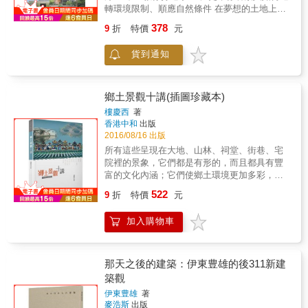
千三百七十二牆面切片，電腦定位拼圖建造。
作者相信剖面將是建築未來創新的關鍵所在。
轉環境限制、順應自然條件 在夢想的土地上實
投入超過十八萬八千八百施工人次，一起堅持
三位作者──保羅‧路易斯（Paul Lewis），馬克‧
現永續傳承的幸福宅居夢。 常常聽人說，喜歡
走過一千八百多個白天與黑夜，用創意打造新
378
9
折
特價
元
鶴卷（Marc Tsurumaki），大衛‧路易斯
宜蘭的好山好水，最想在這蓋間自己的房子；
工法，雕塑出世界九大新建築地標――臺中國
（David J. Lewis），是紐約市LTL建築事務所
也有人說，自小在台南長大，離鄉多年最想在
家歌劇院。 & 臺灣的建築團隊，將伊東豊雄
貨到通知
的創辦人，也是普林斯頓大學、哥倫比亞大學
家鄉蓋個自己的厝； 又或者曾到台東一遊，起
「美聲涵洞」設計夢想，落實成臺灣的驕傲，
和帕森設計學院的建築教授。他們將現代建築
心動念，想在大平洋之濱蓋個房子養老...... 但
臺中的地標，這座地標性建築物的落成，不但
各個剖面歸納為7大類，成就了首部以剖面圖為
人們不知道的是：宜蘭換季時節易因反潮帶來
體現了伊東豊雄追求創新、挑戰極限的建築設
核心的論述專書。 他們相信剖面提供了尚未充
嚴重濕氣，建材壽命短；台南高溫多晴，房子
鄉土景觀十講(插圖珍藏本)
計，更展現了臺灣營造工藝突破藩籬的用心與
分探索的豐饒機會，可以用富有創意的方式重
得留意通風散熱機能；濱海屋雖風景優美，但
努力。在建築史上寫下新里程碑的近兩千個日
樓慶西
著
新想像結構力、熱力和機能力的交互作用。此
除了強大風力外，海風中挾帶鹽分，易腐蝕房
香港中和
出版
子，每一步的挑戰都值得記錄。 & 只要不離開
外，剖面也是空間、形式、材料和人類經驗的
屋結構。 想在這片寶島上一圓自己在地起厝的
2016/08/16 出版
跑道，就有到達終點的一天。進無止境的堅
交會地，可以更清楚地確立身體與建物之間的
阿宅夢，有許多看得到、看不到的困難點，尤
持，留下一座永續的地標性建築。它不是一個
所有這些呈現在大地、山林、祠堂、街巷、宅
關係，以及建築和涵構之間的互動。身為從業
其在台灣混合型氣候及複雜地形之下，想要構
工程案，而是駐足在臺灣土地上，被世界矚
院裡的景象，它們都是有形的，而且都具有豐
者和教育者，他們挑選了63個重要的建築專
築一個能永續生活的家，除了挑選自己嚮往的
目，永恆流傳的精神藝術。
富的文化內涵；它們使鄉土環境更加多彩，更
案，繪製出精細的剖面透視圖，做為學生、建
區域，更應依據地形、地質、氣候、濕度等條
富有內蘊。它們和鄉土建築，和天地、山水、
築師和其他讀者進一步鑽研的基石。 讀者將能
522
件因地置宜有不同的規畫，依傍著建築工法補
9
折
特價
元
植物共同組成一種景觀，一種富有文化底蘊的
清楚分辨哪類剖面常見於平面的單層住宅和辦
強先天不足，再以設計原創將原始環境優勢充
景觀，我們稱為&ldquo;鄉土文化景觀
公室，哪類剖面又常見於如積木般堆疊的住商
分發揮，如此在自己最喜歡的土地上，建構能
加入購物車
&rdquo;。&mdash;&mdash;樓慶西 本書以豐富
大樓，引入通風和採光的錯層式住宅用什麼樣
代代傳承的台灣宅，絕不是夢想！ 本書特色
翔實的古村落案例介紹了中國鄉土建築的四方
的剖面？而重功能的劇院、音樂廳、教堂，相
◎15-20個台灣在地住宅精彩案例 收綠15-20個
面特性：建築與環境的和諧、建築形態的多樣
對於必須形成散步動線的美術館，又各適用於
台灣精彩案例，儘管台灣土地、氣候有種種限
性、豐富多彩的裝飾藝術、鄉土環境的物質文
那天之後的建築：伊東豊雄的後311新建
什麼樣的剖面結構呢？面對複雜的空間順序或
制，卻能從旁觀察建築大師如何運用無限創意
化與非物質文化。近四百幅精美的照片和線
築觀
大型中庭，什麼樣的類型最能解決？ ◎認識7
及工法，截長補短、化腐朽為神奇，蓋出最適
描，使閱讀直觀而又賞心悅目。
大剖面代表建築 剖面有哪些不同類型，各自扮
居住的台灣房子。 ◎精闢深入的設計解讀 以建
伊東豊雄
著
演了何種角色？這些剖面如何製作？為什麼要
麥浩斯
出版
築師的角度來深入介紹台灣建築所需的特殊條