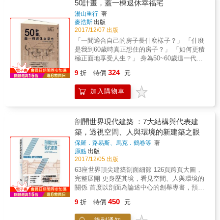
大的空地， 作為宗教、政治或儀式之用， 名之
同質體。以中國內陸大部而言，以文化經濟差
50計畫，蓋一棟退休幸福宅
「廣場」。 一座完美的廣場，通常得歷時數百
異不同，分為八個大區。這八個大區中國的文
湯山重行
著
年方得完成。 本書橫越71354公里，19個國
化經濟，比起歐洲各國諸如英國法國德國差異
麥浩斯
出版
家，69座城市，勾勒世界廣場發展的軌跡
還要大。這八個大區中國分別分佈在中國南方
2017/12/07 出版
&mdash;&mdash; ．威尼斯／聖馬可廣場：威
和北方；南方有四個：兩廣兩湖，浙贛閩，蘇
「一間適合自己的房子長什麼樣子？」 「什麼
尼斯是座運河縱橫的水都，中央部分有倒S型的
滬皖；雲貴川渝；北方有四個：魯豫，華北、
是我到60歲時真正想住的房子？」 「如何更積
大運河，終點就是聖馬可廣場。形成威尼斯政
東北、西北。大區內各省各個城市，具有文化
極正面地享受人生？」 身為50~60歲這一代
治、經濟、宗教的中心地區&hellip;&hellip; ．
同質性；歷史上人民往來關係密切。二十一世
人，是講究生活型態的世代，我們還不感覺到
324
德國／美茵茲廣場：在廣場每週有三天舉辦市
紀中國人流散世界，很有些十九世紀和二十世
9
折
特價
元
老，對於住宅的想法，並不是要一個適合年長
集，上午布滿了販賣蔬菜、起司、香腸等食材
紀猶太人流散世界。猶太人流散世界，帶給世
者居住的家，而是期待住進符合自己感覺、適
的露天攤位。在市場西側有稱為小庭的小廣
界商業和金融。二十一世紀中國人流散世界，
加入購物車
合自己生活型態的房子。「60幸福宅」，不只
場，東側則座落著聖母廣場&hellip;&hellip; ．
給世界帶去工業和投資。這次中國人流散世
是在年事漸長後可以住得舒服的房子，也可以
阿爾及利亞／蓋爾達耶：晨間五點，清真寺的
界，是作為投資者和技術人員，移民到世界
讓自己積極享受人生，住在自己家裡就可以有
擴音器就播放出宣禮──也就是召喚禮拜的聲
的。這並非是什麼大企業和富豪，這是中國的
度假氛圍的房子。 60歲是正是思考量身打造的
剖開世界現代建築 ：7大結構與代表建
音，把我從睡夢中驚醒&hellip;&hellip; ．日本
個體戶農民，中國的中小企業工廠主和技術人
房子的時候 簡單，零浪費，無貸款 準備300
築，透視空間、人與環境的新建築之眼
／谷中銀座商店街：道路原本是為移動而設置
員。
萬，與其妥協改裝， 不如為自己蓋一間住起來
的城市空間，但也可作為生活空間的部分。銀
保羅．路易斯、馬克．鶴卷等
著
天天微笑房子 一間好的住宅能幫助你： ‧改變
原點
出版
座的「夕陽階梯」正是如此，正如字義，可看
生活型態& ‧不讓家成為負資產 ‧變得更健康& ‧
2017/12/05 出版
到夕陽映照下的谷中銀座商店街&hellip;&hellip;
具備更強的防災功能 ‧變得更積極& ‧生活更快樂
廣場也是城市的景框，有百種形態、百般樣
63座世界頂尖建築剖面細節 126頁跨頁大圖，
本書提供重要的蓋屋觀念： ‧老不可怕，重點是
貌， 富有魅力的建築、自然的地形、人們的歡
完整展開 更身歷其境，看見空間、人與環境的
想過什麼樣的生活 ‧和改建的預算差不多，就能
慶，成為廣場的特徵， 人們在廣場中交會、對
關係 首度以剖面為論述中心的創舉專書，預告
蓋一間簡單生活、便利安心的房子 ‧50歲規劃、
談、舉辦紛呈的活動，共同構成難忘的風景
未來創新之鑰 平面圖看不出來的奧祕，只能從
60歲實現，低成本蓋屋的實踐之路 ‧找合適的建
450
9
折
特價
元
&mdash;&mdash; ．「地貌」與「廣場」：在
剖面圖上找到 全球熱議的建築新觀看之道！ 精
築師、規劃建築形式及格局，和老伴、毛孩子
瓦拉納西的河岸地方，河壇可對應恆河變化的
彩收錄享譽國際的台灣案例── 姚仁喜「新北市
過幸福生活