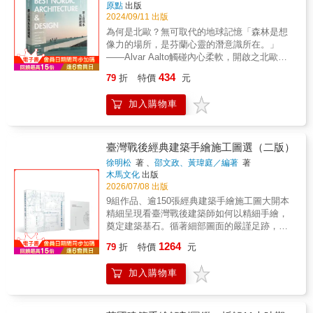
原點
出版
2024/09/11 出版
為何是北歐？無可取代的地球記憶「森林是想
像力的場所，是芬蘭心靈的潛意識所在。」
——Alvar Aalto觸碰內心柔軟，開啟之北歐狂
戀建築學者謝宗哲的北歐建築＆設計美學療癒
434
79
折
特價
元
紀行如果日本前衛建築是自然系女孩；那麼北
歐建築就是療癒系暖男一見如故，北歐ＶＳ日
加入購物車
本共享的自然生活森之墓地｜岩洞教堂｜挪威
森林｜天能場景｜地球の素顏｜天堂系美術館
冰雪奇緣版音樂廳｜北歐風海灘｜復古IKEA感
市政廳｜鐵達尼浪漫陽台只是神遊，就放鬆療
臺灣戰後經典建築手繪施工圖選（二版）
癒了! 見證5大經典人物＋30個自然系美好生活
徐明松
著 、
邵文政、黃瑋庭／編著
著
提案對北歐建築的禮讚：「溫暖的、屬於人類
木馬文化
出版
的現代主義。」——伊東豊雄道出自然與生活
2026/07/08 出版
最真誠的對話從經典之作、大師介紹到
9組作品、逾150張經典建築手繪施工圖大開本
Hygge、Lagom、Sisu的生活提案在極簡設計
精細呈現看臺灣戰後建築師如何以精細手繪，
中，開始懂了生活的優雅和溫度「北歐很神
奠定建築基石。循著細部圖面的嚴謹足跡，感
祕，不是東京首爾，吃吃喝喝就快樂買單；北
受組構建築的手工性，尋回建築文化的細膩質
1264
歐需要沉澱思索才能感動；北歐需要知性用
79
折
特價
元
地。★本書特色★1.收錄逾150幅展覽等級之建
功，光靠採買拍照很難深入精髓。」──黃威融∣
築設計圖，由國立臺灣博物館授權、首度印刷
跨界編輯人▌來自北歐森林的召喚，與心靈夢土
加入購物車
出版，貫徹「建築由圖而始，以圖說史」。2.
的連結謝宗哲於2009年夏天，因一個計畫不經
以建築圖紙為主軸，佐以建築模型、史料照
意觸碰內心柔軟之處，於是展開一段至今尚未
片、現況實地探勘等，再現當代建築匠藝，解
止息、對北歐各國的狂戀。2006深夜，來自電