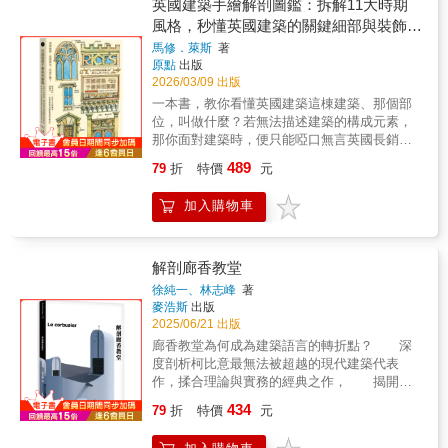
讀躍動於建築圖面的音符。3.透過導讀、專
英國建築手繪解剖圖鑑：拆解11大時期
視節目「世界遺產——瑞典斯德哥爾摩森之墓
文、講座紀錄等多重視角，連結跨世代之建築
風格，秒懂英國建築的關鍵細部與裝飾語
地」中的一句話：世界遺產，那是無可取代的
專業閱讀，引領讀者賞析、理解經典建築之前
法
地球記憶。震懾著彼時正埋首於博士論文寫作
馬修．萊斯
著
世今生。那是沒有電腦的年代。臺灣戰後五
原點
出版
的他。那深邃而遙遠的北方森林景象，特別是
〇、六〇年代的建築設計師，若要將腦海中的
2026/03/09 出版
位於北歐的世界遺產——「森之墓地」，讓他
想像付諸實現，必須一筆一筆地將線條手繪在
對與日本有著相近設計風格與感受性的北歐大
一本書，教你看懂英國建築這棟建築、那個部
圖紙上，各種數據也需要一層一層地以人工計
地，有了深刻的憧憬與嚮往。洗滌了當時無比
位，叫做什麼？若無法描述建築的構成元素，
算，沒有軟體程式可以代勞。然而，其中的直
騷亂的情緒，提醒著這個世界仍然寬廣、仍然
那你面對建築時，便只能啞口無言英國長銷建
線、圓弧、矩形、乃至各種不規則形狀之精密
有未知的所在等待他去探訪。除了「世界遺
築圖鑑查爾斯國王也曾作序推薦的建築研究作
準確，令人難以想像那是在沒有電腦輔助的狀
489
79
折
特價
元
產」，「電影、家具／建築、小說及音樂」的
家數百張手繪圖 × 時代風格解析 × 部件逐一圖
況下，以手繪所產生的設計圖紙。一幅幅紙色
觸媒，分別驅策著他，啟動與這塊心靈夢土的
解極簡描繪，一眼掌握關鍵特徵從中世紀到現
泛黃起皺、筆跡卻力透紙背的圖紙，都是手工
加入購物車
連結。◎電影《海鷗食堂》VS 芬蘭：以芬蘭赫
代11大歷史時期 × 77個值得造訪的建築
時代的匠藝展現；細細觀察，更是各種理想的
爾辛基為場景，描述幾個日本女子在北歐生活
× 70位建築名家秒懂英國建築的關鍵細部與裝
推敲，以及與現實的角力拉扯，因為建築終究
的日常，透過經營食堂、以撼動心靈的食物，
飾語法▌給你觀看英國建築的方法，讓你精準地
是集眾人努力而成就的結果，有業主、建築
建立人與人之間的關係以及文化交流的真切姿
「說建築」作者馬修．萊斯是英國知名插畫家
解剖廊香教堂
師，有結構、機電、營造廠，以及對於將來的
態。◎家具Y-Chair VS 丹麥：和丹麥的連結，
與建築愛好者。他以獨特的「語言學習」框
最後使用者的種種設想，這些皆攸關建築生命
徐純一、林志峰
著
是在日本東京留學期間為了替台灣清水混凝土
架，將建築知識拆解為「文法」與「詞彙」──
麥浩斯
出版
的長存。這些建築作品或從中妥協，或繼續堅
建築大師毛森江先生購買Y–Chair，因而接觸到
就像學外語，先掌握句型，再擴充字彙。「文
2025/06/21 出版
持，都在圖面上留下一道道踏實、周全思慮過
丹麥設計師家具，並且因緣際會地有了協助毛
法」篇從最基礎講起：立面、平面、樓層、開
的痕跡。因此，當年的建築設計圖紙，充滿著
廊香教堂為何成為建築語言的轉折點？ 深
先生創立Mori Casa這段插曲。◎建築團體BIG
間是什麼？古典建築五種柱式各有什麼特徵？
建築師與經手匠人們充滿溫度的手跡，更多了
度剖析柯比意最無法被超越的現代建築代表
VS 丹麥：看見當代國際新銳BIG設計的「8字
這些看似艱澀的術語，在萊斯筆下變得親切易
一份如今建築界所輕忽與缺乏的嚴謹與細膩。
作，揉合理論與實務的經典之作， 揭開廊
型集合住宅」中那份久違的震撼，關鍵性推了
懂。「詞彙」篇依時代順序，帶你認識從中世
本專書精選九件公共建築作品，作品皆出自立
香教堂空間語法、信仰象徵與形式辯證的多重
一把，促使決定前往哥本哈根。◎村上村樹
434
紀到現代的建築元素：如諾曼式的圓拱與犬牙
79
折
特價
元
足臺灣戰後建築界的名家之手，如王大閎、王
面貌。 本書聚焦於現代建築史中最具神祕色彩
《你說，寮國到底有什麼？》VS 冰島：因為村
紋、哥德式的尖頂拱與扇形拱頂、文藝復興的
秋華、呂阿玉、李重耀、陳仁和、張肇康等，
且無法被超越的代表作──柯比意（Le
上春樹2015年出版的旅行文集《你說，寮國到
三角楣與簷口……每個部件都有手繪插圖對