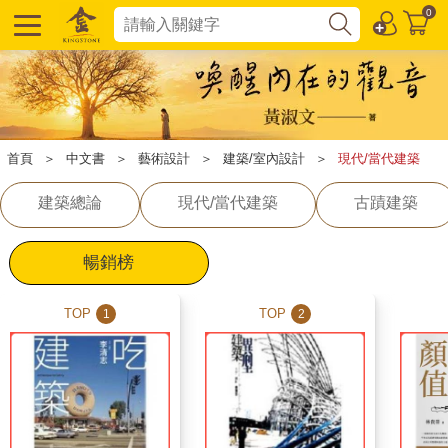
0
首頁
＞
中文書
＞
藝術設計
＞
建築/室內設計
＞
現代/當代建築
建築總論
現代/當代建築
古蹟建築
暢銷榜
TOP
TOP
1
2