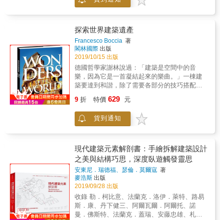
最大的不同，以及最值得被認識的價值 本年鑑
性，追求極簡的同時亦可讀出理論與實驗意
自籌備、採訪、撰稿、拍攝、編輯、設計、出
味；中期與竇騰璜張李玉菁、Aēsop等品牌長
版&hellip;&hellip;費時年餘，書中詳細記載了合
期合作，擅長以點石成金手法賦予材料新意，
勤共生宅從發想的規畫理念、硬體環境營造、
探索世界建築遺產
亦成為品牌空間形象的重要推手；而居家設計
共生宅軟體機能，到日常生活暨活動設計、專
Francesco Boccia
著
以形式融會機能見長，靈動的天花板造型經常
業照護服務系統及未來推廣願景，所含括之相
閣林國際
出版
為人所仿效，卻難有能得其三昧者。作品氛圍
關單位及專業人士訪談超過百餘人，此為台灣
2019/10/15 出版
由早期如醫院般安靜荒涼的意境，逐漸柔化為
當前唯一一個投注全心力打造以高齡人口為主
德國哲學家謝林說過：「建築是空間中的音
美術館與圖書館的人文知性質地。而一座城市
要服務族群的專業建商「合勤企業」，所正式
樂，因為它是一首凝結起來的樂曲。」一棟建
如何新陳代謝、夙夜更迭，則為其長期關心的
發行出版的第一本高齡住宅全記錄，內容扎實
築要達到和諧，除了需要各部分的技巧搭配、
議題。 揭開陸希傑對於空間設計的思考、成
珍貴，對於高齡與長照相關產業之專業人士而
各元素的比例勻稱、規模與精緻並重，還必須
形、實踐過程， 「設計開始之前」‧「從思考到
629
言，極富收藏及參考價值。 年鑑第一輯共分為
9
折
特價
元
在表達的自由與實際的限制之間取得平衡，有
現場」‧「面對現實」‧「作品作為研究」 15個
五大部，第一部「發起」，第二部「居住」，
能力在可能性與現實性之間架起一道橋梁。 所
ISSUE闡述觀念視角， 36組PROJECT串聯交
第三部「生活」，第四部「照護」，第五部
貨到通知
以，偉大的建築在人類歷史的長河裡，始終呈
織設計脈絡， 10篇VISION從大師的肩膀上看
「推廣與願景」，全書共有三十六篇專文外加
現的要素是──人類的聰明才智。綜觀古往今來
世界， 將空間設計的「表現手法」進階到「美
兩篇附錄，極致詳盡的闡述了「合勤共生宅」
的宏偉建築──從吉薩的金字塔到西雅圖的體驗
學形式」， 整理出人與環境、時間、社會、文
從無到有的整個歷程，以及團隊如何整合相關
音樂博物館──作出一個總回顧，我們不難發現
化等交織的互動關係， 持續追問「空間設計，
現代建築元素解剖書：手繪拆解建築設計
長照單位、專家學者、產業菁英乃至於活動團
它們包含著一條共通的線索：一種自我挑戰的
要思考的是： 」。
之美與結構巧思，深度臥遊觸發靈思
隊、物業管理及銀行團隊等等，以提供選擇入
精神，一種長留在人類記憶裡的渴望！ 本書特
住的高齡長者最完整、豐富、多元、便利及實
安東尼．瑞德福、瑟倫．莫爾寇
著
色 1.本書收錄了人類歷史最無與倫比的建築瑰
麥浩斯
出版
用的服務。 這樣一棟專業的高齡住宅建設，在
寶，像是展示人類建築創意的一面櫥窗，它把
2019/09/28 出版
高齡化社會已臻成熟的日本早以隨處可見，但
最有代表性的設計巧思盡現讀者眼前。 2.本書
在台灣卻是名符其實的「第一棟」，合勤團隊
收錄 勒．柯比意、法蘭克．洛伊．萊特、路易
裝幀精美，鋪排搶眼，集合了古往今來最著名
身先士卒的精神值得被記述與傳揚，相信透過
斯．康、丹下健三、阿爾瓦爾．阿爾托、諾
和最宏偉的建築巨構。上至古埃及金字塔，下
該團隊的精心規畫及戮力經營，將能夠影響台
曼．佛斯特、法蘭克．蓋瑞、安藤忠雄、札
至當代建築天才的傑作，展示出人類原創精神