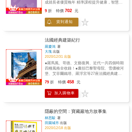
成就長者優質晚年 精準課程提升健康，智慧科
年「大都會建築事務所」(Office for
寬廣發揮的空間，也尋求自身設計與在地文化
技實踐理想 ◎關於本書 二○二○～二○二一年，
Metropolitan Architecture / OMA）正式成立。
702
能碰撞出的火花，中國因此成為搞建築﹑學設
9
折
特價
元
世界歷史留下一個獨特且難忘的時間印記。這
建築桂冠普立茲克獎的評審團盛讚他是將理論
計的人必要造訪之地。 由建築師黃宏輝撰寫的
一整年，新冠疫情於全球延燒，與此同時，高
與實務、建築與文化、抽象思想與實質環境都
《投宿中國精品旅館：體驗新、舊交融的極上
貨到通知
齡化人口的危機並未緩下腳步，在這艱困辛苦
集於一身的當代最重要建築家。 & ▌扭轉建築
之宿》，分享投宿中國精品旅館的感官體驗和
的一年裡依然加快速度，整個世界面臨的高齡
理論思潮的經典之作，影響日後所有作品 《譫
空間觀察。全書匯集不同類型的設計旅館並予
問題越趨嚴峻。臺灣高齡人口在今年八月正式
狂紐約》出版於1978年，距今四十四年，在書
以分類，內容分為五部：休閒度假風格、地域
突破百分之十六大關，人口首次開始負成長，
中，庫哈斯追索曼哈頓的各種正史、野史、插
法國經典建築紀行
鄉土建築、頂級時尚精品、都會型超高層、老
如何照顧逐年增加的高齡人口，如何讓長者們
曲、傳聞、軼事、別傳，提出一個關於「壅塞
羅慶鴻
著
建築再利用。若以建築設計觀點觀察，我們能
安居樂業，不再只是政府或長照機機需要在意
文化」/「曼哈頓主義」的宣言，使我們更注意
大塊
出版
看見像是普立茲克建築獎得主、伊拉克裔英國
的事，這是身處在臺灣社會中，每一個人都需
實現大都會生活的多樣性與豐富性。此次以繁
2020/12/31 出版
女力建築師札哈．哈蒂的青奧中心及國際青年
要正視的議題。合勤共生宅的創生、規劃與實
體中文版本問世，有別於當前全球流通的各種
●羅馬風、哥德、文藝復興、近代一共四個時期
會議酒店，日本建築大師首席接班人隈研吾的
踐，不啻成為高齡社會浪潮下一個最佳的解決
版本，試圖回歸已絕版多年，1978年首度出版
四種風格全收錄！●囊括巴黎聖母院、雪儂梭河
北京瑜舍、石頭紀溫泉度假酒店，印尼設計師
之道。 ‧旅宿服務經營；以經營旅館方式運營，
的大開本與完整豐富圖錄，庫哈斯特別應允授
堡、艾菲爾鐵塔、羅浮宮等27座法國經典建築●
賈雅．易卜拉欣的上海璞麗、上海嘉佩樂酒
除了規劃長住長輩的住宿區外，其餘空間則透
權之餘更撰寫新的序言。繁體中文版由國立陽
資深建築師以歷史穿針引線，深入淺出介紹不
店，澳大利亞建築師凱瑞．希爾的養雲安縵，
458
過「康茵行旅」品牌為大眾提供服務，讓共生
明交通大學建築研究所終身講座教授曾成德與
79
折
特價
元
同建築物的結構特色●林芳怡（欣傳媒／欣建築
比利時設計師卡第爾的拉薩瑞吉度假酒店，日
宅成為全齡友善的環境。 ‧餐飲服務提供：整體
專業譯者吳莉君合譯，並由曾成德教授審定、
資深總監）、謝哲青（作家、知名節目主持
本室內設計團隊Super Potato Design的深圳無
服務包括餐廳、咖啡廳、茶(酒)吧、烘焙坊、市
撰寫導讀及譯註。 & ▌從北京中央電視台到臺
加入購物車
人）、謝佩霓（國際藝評人協會台灣分會理事
印良品酒店，還有以杜拜帆船酒店設計者阿特
集商店&hellip;&hellip;等多種服務場域，提供入
北表演藝術中心，看見亞洲新城市 庫哈斯8歲
長）好評推薦無法出國的時候，讓這本書帶你
金斯的上海佘山世茂洲際酒店⋯⋯等世界頂尖
住長輩與來訪共生宅不同族群，提供符合個人
時，就跟著父親從荷蘭到了印尼，回荷蘭前也
去法國旅行！四個時期、四種風格理解西方建
作品，其所展現出的建築美學和設計巧思令人
化需求的餐飲服務。 ‧專業課程規劃：提供各種
曾旅居巴西，整個成長過程受到多元文化的洗
築文化的27座法國經典建築法國是歐洲建築、
驚嘆不已。 作者在書中不僅挖掘美的感受，同
隱蔽的空間：寶藏巖地方故事集
互動、體驗、遊戲方式的活動與課程，讓入住
禮。新世紀裡他的視角與行腳遍及亞洲、非洲
藝術發展的重鎮，歐洲各時期的藝術、建築、
時也帶領讀者和旅人看見建築師如何追溯在地
林思駿
著
的高齡長者可以規劃自己的生活重心，從而重
與伊斯蘭世界，以客觀多樣而獨創的觀點，企
工藝與文化發展在法國重新演繹、融合創造出
歷史文化傳承、發展民族地域特色，讓新與舊
田園城市
出版
新擁有社交生活，完成自我實踐。 ‧康養照護系
圖從中看見當代都會的潛在新可能。從北京中
新的樣貌。這些過去所留下來的建築，滋養了
得以交融，並以此推動世界能見度。這來自地
2020/12/18 出版
統：除居住環境與社區關係等內外共生協作，
央電視台到臺北表演藝術中心，都是這些觀察
許多建築與藝術，直至今日仍是各領域研究的