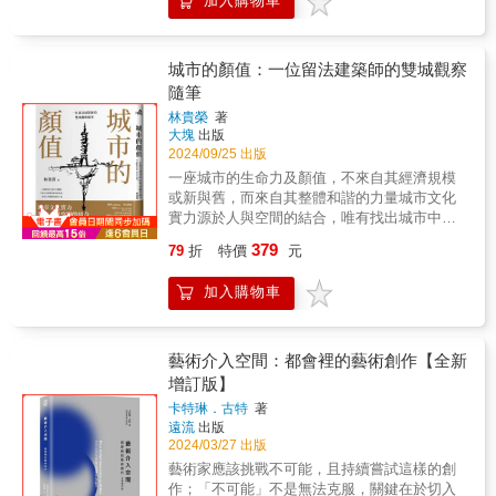
加入購物車
更有國際知名的建築師參與其中，如丹下健
Corbusier）所設計的廊香教堂（Notre-Dame-
底有什麼？》中，冰島篇章提到的藍湖溫泉，
照，過目難忘。讀完這本書，你將能自信說
三、達興登、戈特弗里德．波姆、普西沃．古
du-Haut），透過深刻的空間解析與語言再解
而心生嚮往。◎村上村樹《挪威森林》VS 挪
出：「這是一座三層樓七開間的喬治式建築，
德曼等。有些作品至今依舊保存完好，有些僅
讀，重新審視它作為建築思潮「轉向」起點的
威：未曾認真想過要去親眼確認所謂的「挪威
入口採用愛奧尼亞柱式的龕式門。」不只看懂
存珍貴的影像資料輪廓，但共同點是，皆保留
象徵意義。作者從教堂在地理與歷史脈絡中的
城市的顏值：一位留法建築師的雙城觀察
森林」，再加上得知最喜愛的法國女星蘇菲‧瑪
建築，還讓你從此擁有進階的「說建築」能
數量豐富、圖面完整、堪稱展覽級的建築設計
生成開始，逐步揭示其在功能使用、形式語
隨筆
索主演的電影《心動的感覺》的主題曲〈You
力。這本書會教你說出建築部位的正確名稱，
圖紙，令我們得以一窺建築師當年的設計初
彙、儀式需求與信仰象徵之間的層層矛盾與辯
Call It Love〉這首歌，是由挪威女歌手卡洛琳
讓你無論置身在任何建築物裡，都能產生真實
林貴榮
著
心，期望從過去的揭示中，發現未來改變的可
證。以「前言」為出發，梳理從高第（Antoni
演唱，於是決定2018年前進挪威。▌芬蘭、挪
大塊
出版
的熟悉感。▌圖解、拉線、標示名稱，拆解11大
能。
Gaudí）到柯比意之間的建築思想演變，並深入
2024/09/25 出版
威、瑞典、丹麥、冰島，北歐5大城市的建築療
時期經典建築部件，看懂英國建築眉角面對心
探討建築師如何藉由一系列空間元素（如牆、
癒紀行將這一切稱之為北歐的召喚，不是挺帥
動的建築部件，說得出口，深刻入腦，從此揮
一座城市的生命力及顏值，不來自其經濟規模
窗、柱、屋頂）構築出一座「無法複製」的教
的嗎？隨著踏足北歐，驅動了對北歐甚至是歐
別「柱子上那個捲捲的東西」的無力感！․柱式
或新與舊，而來自其整體和諧的力量城市文化
堂。接著，書中細緻分析「平面配型＋外教
陸建築一系列延伸閱讀式的考察，除了深刻理
與柱子──多立克式、托斯坎式、愛奧尼亞式、
實力源於人與空間的結合，唯有找出城市中的
堂」的配置策略，從座位區、聖壇、告解室、
解從1930年代以來的建築發跡，到後來20世紀
科林斯式、圓柱、柱身、柱頭、柱腳、柱座․拱
隱藏秩序，尊重傳統習性，才能實現和諧的美
中軸線到內外教堂的關係邏輯，強調每一個設
379
79
折
特價
元
中期在家具設計領域對世界所帶來的深遠影
與拱頂──圓拱、尖頂拱、蔥頭拱、四心拱、雙
感……提昇城市氣質需要堅定的決心和耐心，
計選擇背後的信仰重量與現實鬥爭。本書不是
響，也看見了2000年後，北歐建築新秀承繼了
心拱、筒形拱頂、交叉拱頂、四分肋拱頂、枝
有魄力的公權力應先以如何整合協調城市的顏
單純的建築導覽或歷史回顧，而是一場思想上
加入購物車
北歐自然系之風土思考而發展出「有溫度」的
肋拱頂、扇形拱頂、肋、枝肋、凸飾、懸垂飾․
色，進行徹底改造的行動。──林貴榮本書記錄
的旅程。它邀請讀者進入空間構成的深層語
現代主義，這正是在全球各地方興未艾的美學
窗──凸窗、凸肚窗、老虎窗、威尼斯式窗、撒
了建築師林貴榮這幾十年於法國求學及執業、
義，理解「轉向」不只是形式上的革新，更是
流派之一。書中可見來自五個城市，最經典的
克遜窗、諾曼窗、高側窗、屋頂窗、半月窗、
返台工作並推動建築教育以來，對於建築如何
建築師與時代對話的回應。透過廊香教堂這座
五位大師重要代表作，包括：◎Gunnar
直欞、橫檔、窗花格、滴水線腳、窗台、尖角
構築城市面貌的思考和觀察。除了實務工作
藝術介入空間：都會裡的藝術創作【全新
「前所未有」的建築，作者嘗試開啟當代建築
Asplund的森之墓地＝與自然的依偎與搭配
飾、匕首飾、劍形飾․門與出入口──龕式門、
外，他從文學、哲學、宗教、社會時事，甚至
增訂版】
人對神聖性、社會性與建築語言之間關係的重
◎Alvar Aalto的芬蘭廳＝與自然和諧相處
鑲板門、門側柱、框緣、門廊、門樓․屋頂與天
流行文化中吸收養分，使之對於空間的建構如
新思考。【本書特色】· 空間語言的深層解構
卡特琳．古特
著
◎Arne Jacobsen的SAS皇家酒店＝引入自然
花板──屋脊、椽、主椽、繫樑、領樑、斜撐、
何呼應時代需求有更多元的想像力。並透過在
從建築基本元素切入，深入分析牆、窗、門、
遠流
出版
◎Snohetta的奧斯陸歌劇院＝化身風景◎BIG的
桁架中柱、雙柱、曲木叉柱、牆筋、托牆樑、
不同的城市實地遊走，感受各地文化與建築的
塔等構成，展現廊香教堂獨特的構築邏輯與其
2024/03/27 出版
8 House和山住宅＝融入自然▌與日本一見如
藻井․牆面與扶壁──女兒牆、雉堞、城垛、城
互動，擷取他方之長或為借鏡，進而思考屬於
背後的建築語法創新。· 轉向理論的原點剖析
藝術家應該挑戰不可能，且持續嘗試這樣的創
故：在北歐與日本之間另一個令謝宗哲對北歐
齒、扶壁、飛扶壁、隅石、腰線、鑲板、盲連
台灣在地的建築特質。文字有抒情、有想像，
探討廊香教堂如何成為現代建築語言「轉向」
作；「不可能」不是無法克服，關鍵在於切入
傾心的理由，是北歐與日本間的一見如故。兩
拱․欄杆與扶手──扶欄、扶手、欄杆柱、欄杆