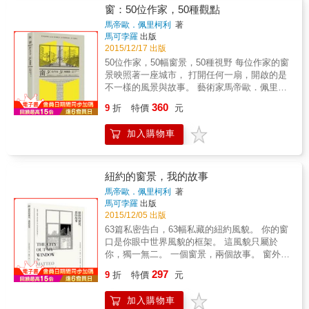
觀照挖掘非線性建築迷人且寓意深遠的10大特
會的美國館，由貞尾昭二與富勒所負責，富勒
窗：50位作家，50種觀點
合的建築，所以建築不能再禁錮於頑固的幾何
質& 用自己的手，將想像化為現實，翻騰出30
就是結合塑造和堆疊，主要再加上反覆運用嵌
學中，必須與自然環境有所連結。 建築物──從
馬帝歐．佩里柯利
著
個深耕於非線性思維的設計案例<br sty
套型剖面來產生經過控制的熱環境。這些大規
馬可孛羅
出版
「心」打造出的建築，才能讓建築物真正地發
模的嵌套型剖面都是他在探索和發明空間框架
2015/12/17 出版
揮力量 即使是災後所興建的建築物，都能讓受
構成系統時的產物，讓他可以蓋出更龐大的封
災居民待在建築物中時，擺脫孤獨感，這才是
50位作家，50幅窗景，50種視野 每位作家的窗
皮，在建築物裡安置建築物。
真正讓建築本身所發揮的功用處。 建築師──捨
景映照著一座城市， 打開任何一扇，開啟的是
棄現代化的自我，才有未來 只要齊心協力，克
不一樣的風景與故事。 藝術家馬帝歐．佩里柯
服建築師的利己主義，就算是風格再怎麼特殊
利與奧罕．帕慕克、村上龍、丹尼爾．凱曼等
360
9
折
特價
元
的表現，也能超越個人境界。縱使往後必須面
全球五十位作家， 聯手共同打造一幅屬於大千
對一連串的嘗試與挫敗，也能成為下一個時代
世界的窗景物語 身處於二十一世紀的我們，多
加入購物車
的建築。 311震災，讓我們重新思考「建築為
半置身都市，而且待在室內居多，對於外在世
何」。──伊東豊雄
界的察覺，大抵經由牆上的一扇扇玻璃窗，也
多虧有這一扇扇窗口。 不知不覺中，這幅窗景
成了我們對這座城市最熟悉的印象。 向來對窗
紐約的窗景，我的故事
景情有獨鍾的建築師兼藝術家馬帝歐．佩里柯
馬帝歐．佩里柯利
著
利，此次攜手世界各地的五十位作家探索「世
馬可孛羅
出版
界窗景」主題，拓展我們的眼界之餘，讓我們
2015/12/05 出版
對個人、居所與外界的意義，有更深入的體
63篇私密告白，63幅私藏的紐約風貌。 你的窗
會。 包括在伊斯坦堡的奧罕．帕慕克， 在柏林
口是你眼中世界風貌的框架。 這風貌只屬於
的丹尼爾．凱曼， 在約翰尼斯堡的娜汀．葛蒂
你，獨一無二。 一個窗景，兩個故事。 窗外有
瑪， 在布盧姆菲爾德鎮的艾爾默．李歐納， 以
故事在上演，窗內也有我的故事在發生
297
及在日本東京的村上龍等五十位知名作家聯手
9
折
特價
元
&hellip;&hellip; 本書收錄了許多定居紐約的知
大方分享。 本書裡的五十幅窗景，每一幅都提
名藝文人士窗外景色素描，以及他們對這面窗
供了一個「視野」，用作者為人熟悉的黑白素
加入購物車
景的諸多臆想、懷想、追想。 包括作家彼得・