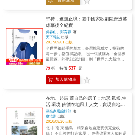
貨到通知
水位。既是日常生活的洗滌空間，也可作為兒
立美術館」、伊東豐雄「台中歌劇院」 ◎看台
童玩耍的地方。既是神聖的沐浴場所，也同時
灣9大建築院校學者，如何談剖面的重要？
兼備廣場的功能&hellip;&hellip; ．「慶典」與
「理解剖面幾乎就是理解建築的空間場面及構
「廣場」：義大利西耶納賽馬節，田野廣場為
造之美的關鍵，這一本正是一把開啓真正享受
堅持，進無止境：臺中國家歌劇院營造英
了賽馬會鋪上土，並且在外圍設置臨時觀眾
建築之美的鑰匙。」──褚瑞基 「對剖面圖的閱
雄幕後全紀實
席。也就是整座城都為賽馬節改變樣貌
讀與理解，是提升社會大眾深入暸解建築專業
吳春山、鄭育容
著
&hellip;&hellip; ．「水面」與「廣場」：中國
的最佳途徑之一。」──吳光庭 「剖面圖提供創
天下雜誌
出版
麗江以人工建立的水路與城市，與其說是廣場
造空間時無可比擬的力量。當代透過剖面的連
2017/09/01 出版
空間本身，不如說是將水路融入通道提升了城
續變化操作，更創造了諸多非凡的建築經
全世界都鬆手的創意，臺灣挑戰成功，挑戰的
市的魅力&hellip;&hellip; 廣場可以隨早市、晚
典。」──何震寰 「剖面傳遞空間內外的關係，
每一步，都值得記錄。 從一張被稱為「全世界
市等人群的軌跡移動，也可以隨節慶的攤販延
本書繪製許多當代膾炙人口的經典建築剖面與
最難蓋」的夢幻設計圖，到「世界九大新地
展， 可以因人潮的密度飽和，也能隨日照的光
剖透，值得推薦。」──徐明松 「這本書裡每張
標」的偉大建築， 背後，是長達十年的艱辛和
線曠遠， 秩序與混亂、繁華與寂靜、歷史與未
開展的剖面透視圖都得以讓人一窺建築名作的
537
79
折
特價
元
掙扎，以及一份在地建築人對臺灣建築工藝的
來在廣場對峙、併容， 於是，廣場與一切相
奧秘，是學習建築與掌握空間的利器。」──曾
自信和堅持。 & 這是建築大師伊東豊雄讓全世
連。 本書特色 ◎19個國家，69座城市實際田野
成德 「剖面是思考建築空間垂直向度關連性最
加入購物車
界都驚豔的設計，也是全世界都無法完成的設
調查、思考著成的「另一種廣場論」。 ◎記錄
重要的圖面。本書豐富的經典案例，提供了進
計。 完全打破幾何規律，顛覆建築常規，兩點
各廣場的速寫，將帶領讀者神遊當地的空間。
一步探究建築空間的思考途徑。」──施植明
之間不是直線，沒有直角； 十層樓高的設計，
◎追溯每座城市的歷史，歷時超過四分之一世
「剖面圖是思考並創造人與空間互動關係的有
沒有柱子支撐；沒有平面，綿延的曲面是天也
在地。起厝 蓋自己的房子：地形.氣候.生
紀，總里程達71354公里。
利工具。」──薛孟琪 「這本書對於認識現代建
是牆。 全世界沒有前例可循。 & 伊東豊雄挑戰
活.環境 依循在地風土人文，實現自地自
築的構築美學有很大的幫助。」──黃奕智 「透
全世界的夢想，由臺灣人完成了。 歷經五度流
過剖面的研究，更能掌握建築的結構性、構造
建的自宅夢想
漂亮家居編輯部
著
標，最後由臺中麗明營造承攬，開始建築史上
性、材料性、空間性，並進而完整瞭解建築內
麥浩斯
出版
的華麗冒險。 放棄傳統施工模式，啟動研發。
在構成的真實意圖。」──廖偉立 ◎首部以剖面
2016/08/20 出版
不能有柱子，就用曲牆撐起；沒有平面，就開
圖為核心論述的創舉專書 有鑑於二十一世紀初
北‧中‧南‧東‧離島，精采自地自建實例完全收
始「造殼」；一片一片拼出結構，手工打造一
建築實務所面臨的各種環境和材料挑戰，本書
錄！ 不止教你打造家屋， 更帶你看素人如何逆