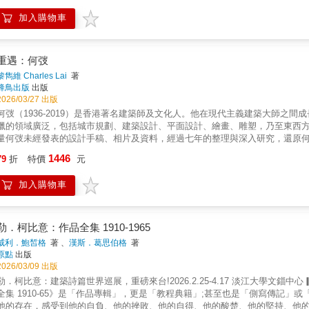
銘傳大學建築系專任助理教授、建築史學者、策展人龔書章｜陽明交通大學建
加入購物車
學、科學等領域，將「點、線、面」淬鍊為共存與流動的新工具，以敏銳而前
量子力學的微觀、拉圖的行動者網絡理論等中尋索，試圖重建人、物、空間的
柯比意、密斯等建築名家對話，激盪出隈研吾獨特建築觀的基石——「點、線
全書收錄七十二篇散文及匯集影像資料，傳達隈研吾對二十世紀僵硬、沉重建
重遇：何弢
風格呈現，散文般的短篇充滿趣味與啟發，帶來對建築哲學的全新啟示。
黎雋維 Charles Lai
著
蜂鳥出版
出版
2026/03/27 出版
何弢（1936-2019）是香港著名建築師及文化人。他在現代主義建築大師之
獵的領域廣泛，包括城市規劃、建築設計、平面設計、繪畫、雕塑，乃至東西
量何弢未經發表的設計手稿、相片及資料，經過七年的整理與深入研究，還原
化歷史與建築設計的重要一頁。畢業於哈佛大學設計研究生學院的何弢，師從Walter 
1446
79
折
特價
元
浩斯思想影響，創作橫跨城市規劃、建築、平面設計、繪畫、雕塑乃至哲學與
化為設計語言。他是香港藝術中心的建築師、特區區徽設計者之一，更是改革開
加入購物車
港，到2002年不幸中風，橫跨共五十年。他眾多的作品—包括設計、思想理
及文化。這本書希望透過重新整理和審視何弢遺世的珍貴檔案，重構其思想脈絡，
(1936-2019) —a renowned Hong Kong architect and cultural practitioner. He wa
Movement, and was heavily influenced by the principles and spirits of the Ba
勒．柯比意：作品全集 1910-1965
endeavors from urban planning, architectural design, and graphic design, to 
威利．鮑皙格
著 、
漢斯．葛思伯格
著
science.Through seven years of organisation and in-depth research into a vast
原點
出版
photographs, and archival materials, architectural historian Charles Lai has re
2026/03/09 出版
development of Hong Kong's architecture, art, and cultural landscape, and doc
勒．柯比意：建築詩篇世界巡展，重磅來台!2026.2.25-4.17 淡江大學文
architectural design.A graduate of Harvard University's Graduate School of D
全集 1910-65》是「作品專輯」，更是「教程典籍」;甚至也是「側寫傳記
Gropius and Joseph Sert. His architectural training was profoundly shaped 
他的存在，感受到他的自負、他的挫敗、他的自得、他的酸楚、他的堅持、他的