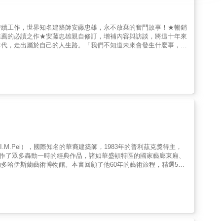
持續工作，世界知名建築師安藤忠雄，永不放棄的奮鬥故事！★暢銷
推薦的必讀之作★安藤忠雄親自修訂，增補內容與訪談，將這十年來
年代，走出屬於自己的人生路。「我們不知道未來會發生什麼事，正
個愛打架的小孩到走上建築之路，安藤忠雄在《安藤忠雄：我的人生
錄生命中影響他許多的良師益友與家庭故事，並誠實剖析面對各類建
放棄的精神和學習的熱誠。
I.M.Pei），國際知名的華裔建築師，1983年的普利茲克獎得主，
創作了眾多轟動一時的經典作品，諸如華盛頓特區的國家藝廊東廂、
多哈伊斯蘭藝術博物館。本書回顧了他60年的藝術旅程，精選50
聿銘輝煌的建築生涯。【本書特色】．全球唯一官方作品集！．由專
ei & Partners）媒體公關部主任珍妮．史壯（Janet Adams
．精心整理的分類索引目錄，方便快速查找。【專業推薦】吳光庭／清
程顧問公司負責人張清華／九典聯合建築師事務所主持建築師暨創
建築師事務所主持人郭英釗／九典聯合建築師事務所主持建築師暨創
（依姓氏筆畫排列）