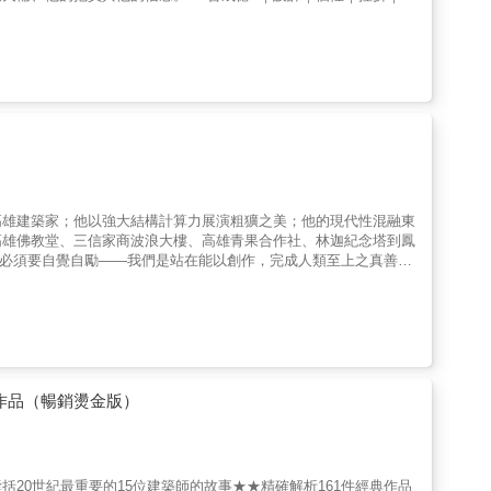
ience. With "Order in Chaos" as his core philosophy, he aimed to
可或缺的經典中的經典「作品全集呈現我一路走來的思路想法，就像
language. He designed the Hong Kong Arts Centre and was one of
輯&作者●▎應建築系學生要求，傳授建築設計的作品集 ▎繁體中文
o practice in mainland China after the economic reform and
˙保留原版彩頁由勒．柯比意與編輯消化後，高度濃縮、系統整理的精華版
ate stroke in 2002, Tao Ho's professional life spanned fifty
葛羅培斯、庫哈斯、艾斯曼、西薩……等，當代建築名家絕對推薦
rtistic creations—continues to profoundly influence Hong Kong's
謹而精確的記錄。這也意謂《作品全集》涵蓋所有的平面圖、剖面圖
anising and re-examining Tao Ho's precious archived legacy, this
的生成邏輯。……《作品全集》是當代的教學宣言，或起碼是我個人
 contributions to Hong Kong and international architectural
允諾。」──勒．柯比意▎勒・柯比意親自編輯，給學生的教學課
大、最著名、最重要、最具想像力、最具影響力，也是最具爭議性的建築師。他
衝擊我們今日的環境景觀與生活方式。從1920年代起迄過世為
與理念的記錄與流傳。其間柯比意即屬意出版一本濃縮的作品全集。
品集。長達55年的創作生涯，這本由現代建築大師勒．柯比意親
高雄建築家；他以強大結構計算力展演粗獷之美；他的現代性混融東
典籍」；甚至也是「側寫傳記」或「成長日記」，有「略傳」總述他
高雄佛教堂、三信家商波浪大樓、高雄青果合作社、林迦紀念塔到鳳
對現代藝術、工藝與建築創作學習的想像；有對於布爾什維克的期待
家必須要自覺自勵——我們是站在能以創作，完成人類至上之真善美
有讚揚業主有眼光讓他蓋房子的字句；有自嘲內向封閉仿若「內有惡
，生於日治時期的澎湖吉貝嶼，成長於屏東和高雄。就讀高雄中學時期，
維琪政權取得影響力的意圖，代之以側重技術層次與參與公共事務的
旅社興建時期而大受啟蒙。1942年赴日就讀早稻田大學專門部建
，指控評審過程與結果不公，違反公告與預算，以及最終選出作品剽
現主義與歐洲前衛思潮的影響，這兩股力量的衝撞與養成，再加上臺
推諉託辭；有提到兩個日本弟子協助搞定遠在亞洲的案子；有說到自己
現自由表現性的粗獷風格。二次世界大戰結束返臺後，陳仁和先任教
媽的好感情。《作品全集》無時不刻散發他的氣息、透露他的存在。
轉往臺北市政府工務局工作，1951年返回高雄成立建築事務所。
他的犬儒、他的抱負與他的信念。這本單冊作品全集以整體總覽的架
獎，隨後陸續完成三信家商波浪大樓（1962-1963）、鳳山肉品市
品集，本書在內容編排上，經勒．柯比意和編輯消化後，為系統整理
金鼎獎十大建築師，與林慶豐、王大閎、陳其寬、修澤蘭、沈祖海、楊卓成等
作品（暢銷燙金版）
、宗教建築●黃金模矩、繪畫、雕塑、織錦掛毯●都市規劃▎完整呈
被書寫。這不僅與臺灣重北輕南的文化結構有關，更基於戰後外省菁
勒・柯比意一生中最關鍵的建築、都市計畫與設計階段。從早期受古典比
，名字在建築圈幾乎無人知曉。直到2000年代後期，學界開始重
精神性的設計，都能在書中清楚看到他的設計演進與思想演變。對讀
在建築史上的位置。本書首度完整梳理陳仁和的生平和建築實踐，收
「思想與形式如何逐步轉變」的清楚脈絡。這本書透過實際案例與圖
成入口，外觀融合日式、西式與印度風格，內部以鋼筋混凝土結構堆疊
20世紀最重要的15位建築師的故事★★精確解析161件經典作品
書經常被建築系學生、學者與專業建築師所引用，不只適合學術研