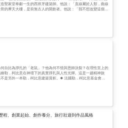
波浪大樓，線條錯落律動的清水建模外牆、漸進式調整樓地板高低成
建造聖家堂奉獻一生的西班牙建築師。他說：「直線屬於人類，曲線
期被視為經典入門與進階並重的作品集，在建築教育與專業領域中有
舞的房子；以及最為經典的鳳山肉品市場，大膽採用「圓形市場」的
換骨的摩天大樓，是前無古人的開創者。他說：「我不想改變這個世
築師、偉大的藝術家、真正的創作者……對我而言，最為深切的貢獻
舉拿下兩座建築金鼎獎。陳仁和的作品，既是結構工學的精采演繹，
結合自然、人與建築的理想，培養建築師的美國近代建築先驅。勒．
1965「要想完全捕捉〔勒．柯比意〕作品的含意，極度不易……
混融日本、華人、西方乃至東南亞文化，形成一種自由、大膽而具地
築的最後一位大師，他強調：「建築是人生的鏡子，是社會的縮
的意義、新的價值，全面而深刻地豐富了世世代代的未來。」──
街頭偶遇這位和藹的歐吉桑，正如同他的作品自然而深刻地融入地
帶給一個人無，他必將思考從無知中能夠成就什麼。」還有華特．葛
一個小村落，一個非常不熟悉的小村落，一切對我顯得無與倫比的陌
，回到戰後南方現場，補足長期「重北輕南」的臺灣建築史缺口。臺
佐．皮亞諾、雷姆．庫哈斯、札哈．哈蒂。他們曾經立志作一名建築
出問題，透過他問題的力道，為我揭示了真正的本質……每個人在他
由且大膽的建築語言，預示臺灣建築文化成熟且多元的走向，成為未
不是一路順利完成自己的夢想，他們從默默無名到成為全球美學的指
得還可以嗎?』你瞧，勒．柯比意可是我的老師……」──康│建築
解析22件經典作品，得以切身感受這位「臺灣地域主義先驅」的
文化的建築之旅，加上建築師的傳奇人生，讓你從漫畫與故事中，驚
性變化裡最具關鍵性的轉變，一個先聲奪人、呈現文化意識轉變的確
旅，誕生屬於你自己的建築知識史與生活思考。本書特色1.完整收錄
個真真正正、徹徹底底的決裂。」──艾思曼│建築師1979「啃
．柯比意、貝聿銘、安藤忠雄。2.輕知識，輕鬆讀：以漫畫說故事，
……」──庫哈斯│建築師1978「若說立體派與純粹主義藉由形
呈現建築之美，閱讀更添增想像。4.圖解建築工法：平面圖、立面
功運用比喻與隱喻的手法，將他所身處時代的器物象徵轉譯為建築中
築大師生平。6.建築大師名言語錄經典收藏。
主題，勒．柯比意總能策動一種感動，既伸張又壓縮，既開闊又稠
常在事後才意識到自己曾經臣服於〔勒．柯比意所創造的〕一種非常
為何自比為掙扎的「老鼠」？他為何不惜與恩師決裂？在理性至上的
宅之所以讓人折服，在於他對所有制式觀點的拒絕。正如同他其餘的
描繪勒．柯比意在神壇下的真實掙扎與人性光輝。這是一趟精神旅
理或觀念束縛的挪移、形變與行動；一種些許的不安；在自大的表層
不是另外一本勒．柯比意建築賞析。✺ 法國勒．柯比意基金會特
是〕一個二十世紀的烏托邦，它帶來了解放，也給予了允諾；一個
法國在臺協會文化合作與交流處處長✦名家推薦江賢二 藝術家 姚
一種從未降臨的生活可能：一個世世代代的標竿，永遠激起建築師的
、廖偉立、胡琮淨、徐明松▍ 你，準備好顛覆您對勒．柯比意的所
形藝術的極致表現，每個〔機造〕元素皆同時具備形式效應。勒．柯
築之父，他所提倡的機能主義及「現代建築五要點」隨著作品傳揚於
驚喜與驚訝，甚至更令人驚嘆:『那東西居然還站著！』」──卡拉特
建築、立體交叉、開放空間與交通系統，更是大刀闊斧地改革了現代
進行抽象解析，也為理性建築宣示新的自由，並為組構手法提供理論
流勢力的強烈挑釁！在建築師林貴榮眼中，勒．柯比意在保守的二十
一步展示新形式的特質……他從不懷疑，藉著理論的實踐與形式的操
發出最直接的挑戰，甚至不惜與尊敬的學校導師決裂，只為了走出他
92「也許由專業進行社會改革的看法有誤，也許將建築視為道德重
深入勒．柯比意的矛盾核心：他的建築有著蘊藏冷峻的理性，卻有詩
長歷程、創業起始、創作養分、旅行壯遊到作品風格
的隱喻意義，它們散發極度的真實感與創造力。毫無疑問地，他是一
旗手。林貴榮的論述既具學術深度，又充滿敘事張力，引領讀者穿透
與社會神話裡，因緣際會的疊合了他作為藝術家的膽識與身為一個人
建築語言背後，柯比意的情感卻遠比他筆下的線條更迷離、更熾烈。
家1987「虛無主義與組構手法的結合；困頓在現代世界裡窒礙難