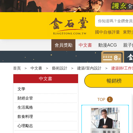
國中自修評量
東野
唯紅花綻放
奧德賽
會員獎勵
中文書
動漫ACG
親子
首頁
＞
中文書
＞
藝術設計
＞
建築/室內設計
＞
建築師/工作
中文書
暢銷榜
文學
財經企管
TOP
1
生活風格
飲食料理
心理勵志