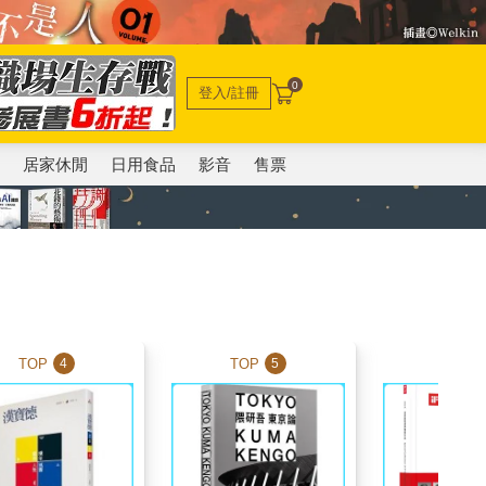
0
登入/註冊
電
居家休閒
日用食品
影音
售票
TOP
TOP
TOP
4
5