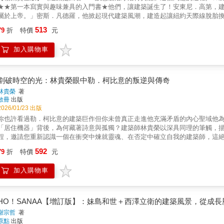
出如印度佛教石窟的大殿空間，混搭成現代化的佛教堂；還有著名的三信家商
★★第一本寫實與趣味兼具的入門書★他們，讓建築誕生了！安東尼．高第，
究，更是最佳建築設計參考、空間與比例分析、建築概念發展的靈感來源，長
階梯教室，頂樓設日式兩坡水曲頂，屋脊兩端有象鼻雕塑，精密力學構成會跳
屬於上帝。」密斯．凡德羅，他掀起現代建築風潮，建造起讓紐約天際線脫胎
永恆的影響力。▎現代建築大師，齊聲推薦世人皆知勒．柯比意是個偉大的建
概念，放射狀車道容納二十九輛卡車直接卸貨，解決豬隻拍賣作業的混亂，一
界，只想呈現這個世界。」法蘭克．洛伊．萊特，他是發展出有機建築，實現
乃是在建築與都市規劃領域裡，他是一個完完全全的解放者。」──密斯│建築師
513
也是對南方土地的深刻回應。他能在宗教、文教、住宅等公共與私人建築中，
79
折
特價
元
柯比意，他徹底顛覆建築標準，是建築師中的建築師。貝聿銘，是現代主義建
他的建築龐然，詩意與創意沛然充塞於作品與生命。他是一個全人，賦予事物新
域性的語言。他的建築沒有宏偉姿態，卻帶著日常性的親切，你彷彿會在高雄
影。」安藤忠雄，對清水混擬土的熱愛讓他被稱為柯比意第二，他信奉：「你
葛羅培斯│建築師1965「當我自學校畢業後，摸索著〔建築的〕疆土，漫遊到
方。本書特色首度系統性梳理，完整回顧陳仁和的生平、養成背景與創作脈絡
加入購物車
羅培斯、阿瓦．奧圖、路易斯．康、金壽根、法蘭克．蓋瑞、阿道．羅西、倫
生。但是透過它，並且藉由它，我突然明瞭建築是什麼……勒．柯比意為我提
灣地域主義典範，藉融匯日本、華人、西方乃至東南亞文化，陳仁和創造出自
師，也曾經誓言為建築付出一輩子，但他們不是一開始就找到自己的目標，也
的作品中都有一個冀望回應的對象，我常常會喃喃自語：『勒．柯比意，我可做
來發展的重要參考指標。收錄上百張精美歷史照片、建築影像與田野紀錄，深入
標，他們從黑暗與沉默中走向光芒耀眼的世界舞台，這一本濃縮了人類藝術與
師、教育家1972「〔勒．柯比意杜明諾住宅的〕自由平面，可能是長期常態
建築如何回應土地、氣候與常民生活。
艷創意的啟發，15位20世紀最重要的建築師帶領你走進一場翻天覆地的人文之
然象徵……它的意義深遠、影響深遠；面對四百年西方人本主義建築傳統，它是一
劃破時空的光：林貴榮眼中勒．柯比意的叛逆與傳奇
20世紀15位傳奇建築大師的生命故事，包含安東尼．高第、密斯．凡德羅、勒
噬著勒．柯比意的野心，便在於對照著機器文明的需求與成就，創造並建造新城市
林貴榮
著
161件影響世界美學的不朽作品誕生故事一次瞭解。3.以水彩風格的精緻插圖
式再現與比喻聯想的處理，象徵性地為繪畫注入一種精準度，勒．柯比意則成
散冊
出版
圖、剖面圖，一看就懂設計細節。5.學習有脈絡：15張大事記年表為你統整建
的組構元素。」──葛瑞夫│建築師1981「藉著結合一般人信念中絕不相干的
2026/01/23 出版
密，既動感又靜態。因此他總能在在營造出強烈的視覺刺激，而且參訪者往往
你也許看過勒．柯比意的建築巨作但你未曾真正走進他充滿矛盾的內心聖域他
經驗。」──羅│教育家、史學家、評論家1961「勒．柯比意的〔薩伏瓦〕住
「居住機器」背後，為何藏著詩意與孤獨？建築師林貴榮以深具同理的筆觸，
寫作或設計作品，它們呈現著一種迷惘、一種率真；一種不被自己的分析、推
程，邀請您重新認識一個在衝突中煉就靈魂、在否定中確立自我的建築師，這絕
下，卻絕不自滿的心態。」──西薩│建築師1991「〔勒．柯比意的嘉緒住宅
別授權 ✺ 獨家收錄多幅珍貴官方照片✦專序推薦法國勒．柯比意基金會主席、
592
〔現代主義的〕紀念碑；與其說它象徵一個已然逝去的年代，毋寧說它見證了
79
折
特價
元
仁喜 建築師鄭治桂 藝術評論家 謝佩霓 藝評家、策展人✦專業推薦曾光宗
渴望與熱情。」──史特靈│建築師1955「勒．柯比意的建築作品乃是……造
有認知了嗎？對建築有一定程度認識的人，大多聽過勒．柯比意。他是現代建
比意作品的複雜豐沛，若僅由結構觀點只能掌握片段;儘管如此，卻不折損對其
加入購物車
世，徹底改變了二十世紀的建築設計觀；他在幾個大型都市計畫中提出的高層
拉瓦│工程師、建築師1991「勒．柯比意著名的杜明諾系統不僅針對構築工法
都市的樣貌。然而，上述這些想法，在時空倒流100年前的法國，可都是對主
基礎，更為抽象形式建立架構元素。薩伏瓦住宅則在實證理論基礎的同時，進
世紀初，以叛逆者與革命家的姿態，勇於向僵化的建築教育和保守的創作觀念
作，建築可以提升至藝術的地位。」──麥斯威爾│建築師、教育家、評論家19
所堅持信仰的那條現代建築之路，是他更值得為世人所認識的一面。林貴榮更
HO！SANAA【增訂版】：妹島和世＋西澤立衛的建築風景，從成
整的手段窒礙難行，但我們無可否認勒．柯比意建築裡細膩的塑性及極具感召
意的溫暖；他雖被學院排斥，最終卻以毫不妥協的姿態，成為現代主義的全球
謝宗哲
著
個偉大的建築師，有著廣闊的遠見、一意的專注與恆久的堅持……在時代洪流
建築形式，直抵他複雜而悲劇性的心靈核心。然而，在那套近乎「機械式」的
原點
出版
的熱情，造就了勒．柯比意絕無僅有的地位。」──柯閎│建築師、教育家、評論