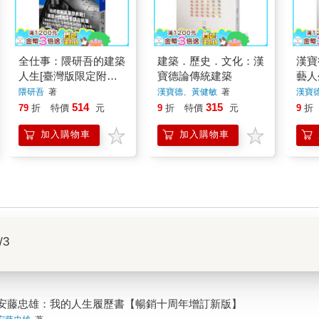
全仕事：隈研吾的建築
建築．歷史．文化：漢
漢寶
人生[臺灣版限定附
寶德論傳統建築
藝人
「作者的話&簽名印刷
隈研吾
著
漢寶德、黃健敏
著
漢寶德
扉頁」]
514
315
79
折
特價
元
9
折
特價
元
9
折
加入購物車
加入購物車
/3
安藤忠雄：我的人生履歷書【暢銷十周年增訂新版】