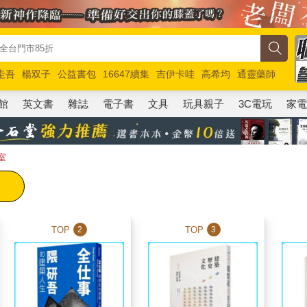
圭吾
楊双子
公益書包
16647續集
吉伊卡哇
高希均
通靈藥師
路邊攤新作
馬斯克
玩具總動員5
超慢跑
館
英文書
雜誌
電子書
文具
玩具親子
3C電玩
家
室
TOP
TOP
2
3