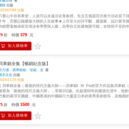
安藤忠雄
著
聯經
出版
2023/07/06 出版
只要心中存有希望，人就可以永遠活在青春裡。失去五個器官仍努力活在當下
十年，完整記錄建築大師的人生故事★上市至今好評不斷，建築家、設計家等
的經歷毫無保留呈現沒有學歷與人脈，自學自立拓展無限可能，在惶惶不安的
因為如此，才想用盡全力把每一天都好好活下去。」在大阪工業區成長，從一
379
79
折
特價
元
履歷書》這本文集中，坦然闡述不斷與現實對抗的建築家工作之真實面貌，紀
築案的困難及奮鬥歷程，不改初心且期許以一己之力擴散，為下一代帶來永不
加入購物車
貝聿銘全集【暢銷紀念版】
菲力浦．裘蒂狄歐、珍妮．史
著
積木文化
出版
2024/11/16 出版
｜貝聿銘全集｜最後的現代主義大師——貝聿銘I. M. Pei的官方作品集貝聿銘（
被譽為「最後的現代主義大師」，享壽102歲。在超過60年的建築生涯中，他
巴黎的羅浮宮擴建、中國香港的中國銀行大廈及日本的美秀美術館等，及晚期的
件最具代表性的作品，詳盡描繪了每一座建築從構思到實現的過程，展現了貝
1500
75
折
特價
元
業建築作家菲力浦．裘蒂狄歐（Philip Jodidio）和貝聿銘合夥建築事務所（I. M. P
Strong）共同執筆，完全記錄貝聿銘的52件作品，其設計過程和歷史背景。
加入購物車
華大學通識教育中心教授徐明松／銘傳大學建築系助理教授 洪育成／考工記工
辦人曾光宗／中原大學建築系特聘教授、臺灣建築學會理事長黃健敏／黃健敏
辦人鄭泰昇／成功大學建築系主任關華山／前東海大學建築系教授、前系主任