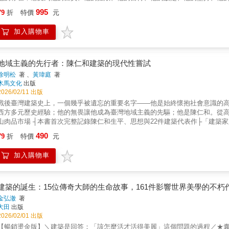
architecture, graphic design, painting, sculpture, and even philosophy and sc
華｜理念｜最精華的「精選總覽」●勒・柯比意基金會授權理解20世紀建築不
995
translate Hong Kong's hybridity and grassroots culture into a unique design 
79
折
特價
元
我的血肉身軀，直接連通我的生命……」──勒・柯比意●勒・柯比意──身兼編
the designers of the HKSAR emblem. He was also among the first architects t
最佳典藏版──回歸Birkhäuser原版精神建築學者曾成德＿全新翻譯˙加註
opening-up.From his return to Hong Kong from the US in 1964 until his unfortun
加入購物車
閱讀重點：代表性作品│思想轉折點│核心精神｜建築史意義｜藝術創作密斯、
years. His extensive body of work—including designs, theoretical ideas, and a
「這本集子出版時我就決定，裡面不收錄阿諛的評介或煽情的文章，只納入嚴
urban landscape and culture today as both experiments and practice. By reorg
與立面圖，輔以詳盡的作品解說、照片圖說及尺寸標示，清楚呈現每一個作品
book aims to reconstruct his intellectual lineage and highlight his standing and
的教學宣言。我親愛的年輕朋友們，作品全集從來就是我對「柯布教程」請求的
地域主義的先行者：陳仁和建築的現代性嘗試
history.
程勒・柯比意（Le Corbusier, 1887-1965）無疑的是二十世紀最偉
徐明松
著 、
黃瑋庭
著
豐富多樣的建築作品、大膽創新的都市設計及龐雜可觀的理論著作，無一不直接
木馬文化
出版
止，勒．柯比意親自參與編輯他的作品全集，欽定圖片並剪裁文字，確定創意
2026/02/11 出版
本書即為此構想的全球中文版，經過柯比意基金會正式授權的勒．柯比意中文作
戰後臺灣建築史上，一個幾乎被遺忘的重要名字——他是始終懷抱社會意識的
自編輯而成的《作品全集》，除了是「作品專輯」，更是勒・柯比意的「教程
西方多元歷史經驗；他的無畏讓他成為臺灣地域主義的先驅；他是陳仁和。從
的人生歷程，全書字裡行間透露許多他的人生軌跡與個性特質：有年紀輕輕就
山肉品市場 ┤本書首次完整記錄陳仁和生平、思想與22件建築代表作├「建築
與幻滅；有對於社會主義共居一堂的信念；有寫給業主推銷設計提案的信件；
的立場的。」 ——陳仁和，〈一個建築家的私見〉陳仁和（1922-1989）
490
犬」的方案手法；有抱怨被外洩、被竊占的創意；有淡化在二戰期間企圖經由
79
折
特價
元
陳仁和即展現強烈的數學與藝術天分，經歷父親陳量經營位於屏東車站前的大和
討論；有大膽抖出在國際競圖中被惡意「做掉」，並且不諱言向國際法庭提告
築科，接受「耐震構造之父」內藤多仲的結構工學訓練，又受日本現代建築表
竊他方案配置的歷史公案；有為在葛蕾（Eileen Gray）房子裡塗鴉作畫的
加入購物車
灣這「化外之地」的獨特華人文化，奠定了他日後以強大的結構計算能力、展
和堂弟去吃飯的突然開竅；甚至有給媽媽慶生的速寫賀卡，絲毫不遮掩他與媽
高雄工業職業學校兼教務主任，後因二二八事件帶領學生抗爭，為避風頭經引介
字裡行間可以感受到他的自負、他的挫敗、他的自得、他的酸楚、他的堅持、
他的第一件代表作高雄佛教堂（1954-1966）即獲臺灣省政府建設廳十大建築首
構方式，勾勒出勒．柯比意龐然廣衍的作品體系。相對於另一套八卷的系列作
場（1974-1976／1983-1985）等重要作品，並於1967年榮獲第一屆
建築的誕生：15位傳奇大師的生命故事，161件影響世界美學的不朽
的精華版，作品依據主題分類，分為：●私人住宅建築●大型公共建築●博物館
人齊名。然而，相較於活躍於臺北的建築師群，長年深耕高雄的陳仁和卻鮮少
金弘澈
著
現勒・柯比意的設計演進＆創作歷程本書橫跨 1910 年至 1965 年，涵蓋
英長期掌握媒體資源與話語權，在這雙重遮蔽下，他的重要作品逐漸荒廢或消失
大田
出版
例與工業理性影響的作品，到成熟期的現代主義建築，再到晚期更具雕塑性與
新檢視這位戰後第一代本土建築師，透過持續的田野勘查與研究，逐步展露他
2026/02/01 出版
者而言，這不只是作品集，是認識他最原汁原味的讀本，更是看清勒・柯比意
錄1954至1976年共22件作品，包括早期代表作品如高雄佛教堂，由三塔構
【暢銷燙金版】＼建築是回答：「該怎麼活才活得美麗」這個問題的過程／★囊括
像，讓這些抽象理論具體化，是理解 20 世紀建築發展不可或缺的參考書。本