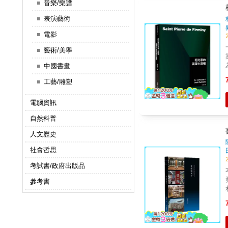
音樂/樂譜
表演藝術
電影
藝術/美學
中國書畫
工藝/雕塑
電腦資訊
自然科普
人文歷史
社會哲思
考試書/政府出版品
參考書