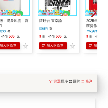
德：境象風雲．寫
隈研吾 東京論
2025年iF
生
獲獎作品
隈研吾
著
(文)
著
住宅美學編輯部
585
585
45
特價
元
9
折
特價
元
9
折
特價
加入購物車
加入購物車
加入購物
篩選
排序
圖片
條列