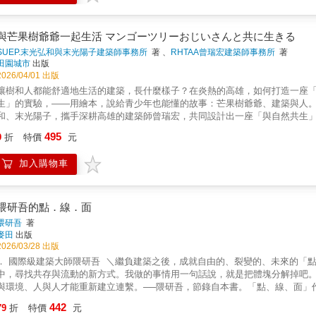
與芒果樹爺爺一起生活 マンゴーツリーおじいさんと共に生きる
SUEP.末光弘和與末光陽子建築師事務所
著 、
RHTAA曾瑞宏建築師事務所
著
田園城市
出版
2026/04/01 出版
讓樹和人都能舒適地生活的建築，長什麼樣子？在炎熱的高雄，如何打造一座
生」的實驗，——用繪本，說給青少年也能懂的故事：芒果樹爺爺、建築與人。這
和、末光陽子，攜手深耕高雄的建築師曾瑞宏，共同設計出一座「與自然共生
自興建。從規劃到完工歷時六年，這不僅是永續環境的方案，更是一種「不是
495
9
折
特價
元
果樹。為了保護這位「芒果樹爺爺」，團隊展開為期一年的研究：替樹診治、
形式與材質的探索，每一項選擇都在思索：如何找到讓樹與人一同舒適的平衡
加入購物車
之建造歷程；並邀請插畫家陳沛珛描繪溫暖生動的情境，並由末光陽子繪製清
理解並感受「與自然共生」的概念。這不僅是一冊建築紀錄，更是一場關於環
發、共同尋找未來的過程。
隈研吾的點．線．面
隈研吾
著
麥田
出版
2026/03/28 出版
． 國際級建築大師隈研吾 ＼繼負建築之後，成就自由的、裂變的、未來的「
中，尋找共存與流動的新方式。我做的事情用一句話說，就是把體塊分解掉吧
與環境、人與人才能重新建立連繫。──隈研吾，節錄自本書。「點、線、面」
工具，化作其獨特建築哲學，以更輕柔的方式與自然共存，構築出全新的建築
442
79
折
特價
元
形式的再思索，並提出更隨性、易拆解的建築主張。．齊聲推薦．何承育｜勤