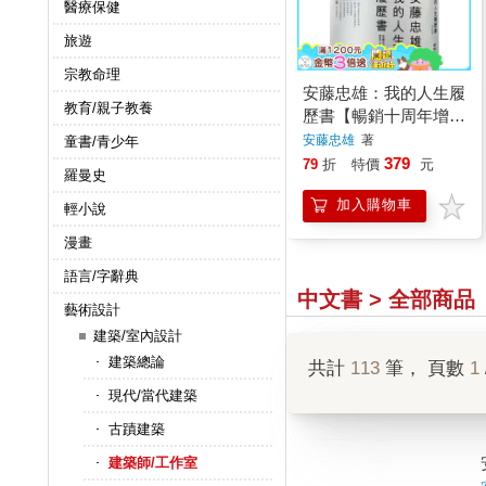
醫療保健
旅遊
宗教命理
安藤忠雄：我的人生履
教育/親子教養
歷書【暢銷十周年增訂
新版】
安藤忠雄
著
童書/青少年
379
79
折
特價
元
羅曼史
加入購物車
輕小說
漫畫
語言/字辭典
中文書 > 全部商品
藝術設計
建築/室內設計
建築總論
共計
113
筆， 頁數
1
現代/當代建築
古蹟建築
建築師/工作室