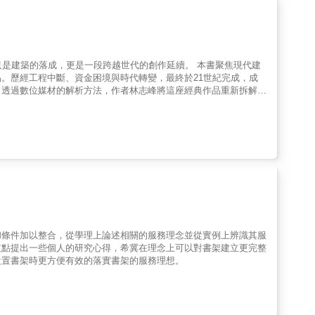
只是建築的落成，更是一段跨越世代的創作延續。 本書聚焦現代建
。歷經工程中斷、資金困境與時代轉變，最終於21世紀完成，成
。透過數位媒材的解析方法，作者林志峰將這座經典作品重新拆解
後的思考過程。那些平面圖看不到、照片無法說明的細節，在這裡被
如何在建築中留下痕跡當多數建築書停留在形式與影像，本書帶你深
柯比意的書，而是一種重新看懂建築的方法。▍建築人必讀｜解析柯
圖紙到現實，最戲劇化的建築誕生過程▍用數位工具，看懂經典建
和條件加以整合，從學理上論述相關的服務理念並從實例上辨識其服
重點提出一些個人的研究心得，希冀在理念上可以對書架建立更完整
設置書架時更方便有效的落實書架的服務理想。