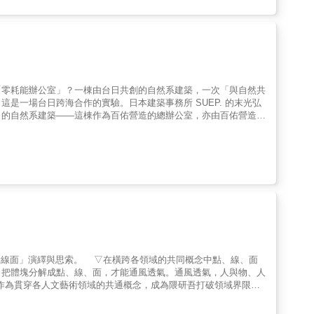
「零耗能辦公室」？一棟由台日共創的自然系建築，一次「與自然共
是一場台日跨海合作的實驗。日本建築事務所 SUEP. 的末光弘
」的自然系建築——這棟作為百佑營造的總辦公室，亦由百佑營造親
為了綠而綠」的真實實踐。故事的起點，是一棵基地上屹立百年的芒
探測根系的深廣，測繪微氣候，追尋日光與風的路徑。隨後進入建築
線？本書以繪本形式呈現這座榮獲「全球卓越建築獎」的自然系建築
晰的線稿圖解。透過簡單親切的語彙與充滿手感的視覺，讓孩童也能
境教育的溫柔邀請——讓永續建築不止於倡議，而是一場從實作出
點線面」演繹與思索。 ▽在橫跨各領域的共同概念中點、線、面
。把體塊分解成點、線、面，才能通風透氣。通風透氣，人與物、人
作為貫穿各人文藝術領域的共通概念，成為隈研吾打破領域界限的
語言。七十二篇散文及影像，傳達隈研吾對二十世紀僵硬、沉重建築
美璞真文化藝術基金會執行長李清志｜都市偵探、建築學者徐明松｜