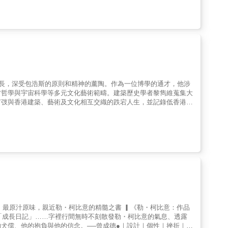
築研究所教授、建築師跳脫建築的沉重結構，隈研吾穿梭於藝術、哲
沿的眼光解讀思索，發起一場輕盈建築的演繹。在康丁斯基的構成、
新連繫。並透過擬態自然現象、汲取古典及傳統建築的構築智慧，與
、面」，藉此以更輕柔的姿態與自然共存，構築出全新的建築語言。
築形式的再思索，並提出更隨性、易拆解的建築主張。以簡潔的敘事
間成長，深受包浩斯的原則和精神的薰陶。作為一位博學的通才，他涉
方哲學與宇宙科學等多元文化藝術範疇。建築歷史學者黎雋維蒐集大
何弢與香港建築、藝術及文化相互交織的跌宕人生，並記錄低香港文
Gropius和Joseph Sert等現代主義大師。他的建築訓練深受包
科學。他以「亂中尋序」為核心理念，將香港的混雜性與市井文化轉
放後首批北上實踐的建築師。何弢的事業從他於1964年自美國回
論和藝術創作—中的實驗與實踐，至今仍然深刻地影響着香港的城市
以彰顯他在香港及國際建築歷史上的地位和貢獻。Tao Ho
s trained among the pioneers of the Modern Architectural
uhaus. He was a polymath who engaged in a wide array of cultural
painting, sculpture, Eastern and Western philosophy and cosmic
 collection of previously unpublished design manuscripts,
constructed Tao Ho's multifaceted life and its connection with the
umented a pivotal chapter in Hong Kong's cultural history and
錙中心▎最原汁原味，親近勒・柯比意的精髓之書 ▎《勒・柯比意：作品
esign, Tao Ho studied under Modernist masters such as Walter
」或「成長日記」……字裡行間無時不刻散發勒・柯比意的氣息、透露
by Bauhaus pedagogy, and his work encompassed urban planning,
犬儒、他的抱負與他的信念。──曾成德●｜設計｜個性｜挫折｜才