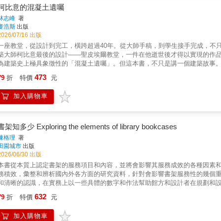
柯比意的混凝土遺囑
林志峰
著
麥浩斯
出版
2026/07/16 出版
一座教堂，從設計到完工，橫跨超過40年。從大師手稿，到學生接手完成，不
築大師柯比意最後的設計——聖皮埃爾教堂，一件在他逝世後才得以實現的作品
為建築史上極具象徵性的「混凝土遺囑」。但這本書，不只是講一個建築故事
——從體量生成、光線設計、空間動線，到比例與構造邏輯，逐層還原設計背
473
79
折
特價
元
清楚呈現。你會看到——●混凝土如何承載光●幾何如何轉化為空間經驗●時間
入建築的「生成邏輯」，理解設計如何從概念走向現實。這不只是一本到介紹
加入購物車
比意最後作品的關鍵之書▍一座延遲40年的建築，如何跨越時代被完成？▍從
築背後的設計邏輯▍不只是建築史，而是設計思考的完整解剖
書架知多少 Exploring the elements of library bookcases
陳格理
著
田園城市
出版
2026/06/30 出版
本書從本質上認定書架的服務項目和內容，並將會影響其服務成效的各種因素
務積效，彙整和辨析國內外各方面的研究資料，針對會影響書架服務性的幾個
和清晰的認識，在實務上以一些具體的數字和作法幫助館方和設計者在規劃和
632
79
折
特價
元
加入購物車