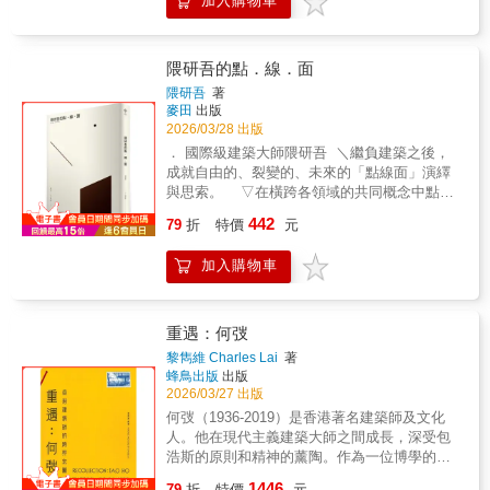
加入購物車
所 SUEP. 的末光弘和、末光陽子，攜手深耕高
雄的建築師曾瑞宏，共同設計出一座「與自然
共生」的自然系建築——這棟作為百佑營造的
總辦公室，亦由百佑營造親自興建。從規劃到
隈研吾的點．線．面
完工歷時六年，這不僅是永續環境的方案，更
隈研吾
著
是一種「不是為了綠而綠」的真實實踐。故事
麥田
出版
的起點，是一棵基地上屹立百年的芒果樹。為
2026/03/28 出版
了保護這位「芒果樹爺爺」，團隊展開為期一
． 國際級建築大師隈研吾 ＼繼負建築之後，
年的研究：替樹診治、探測根系的深廣，測繪
成就自由的、裂變的、未來的「點線面」演繹
微氣候，追尋日光與風的路徑。隨後進入建築
與思索。 ▽在橫跨各領域的共同概念中點、
形式與材質的探索，每一項選擇都在思索：如
線、面中，尋找共存與流動的新方式。我做的
442
何找到讓樹與人一同舒適的平衡線？本書以繪
79
折
特價
元
事情用一句話說，就是把體塊分解掉吧。把體
本形式呈現這座榮獲「全球卓越建築獎」的自
塊分解成點、線、面，才能通風透氣。通風透
然系建築之建造歷程；並邀請插畫家陳沛珛描
加入購物車
氣，人與物、人與環境、人與人才能重新建立
繪溫暖生動的情境，並由末光陽子繪製清晰的
連繫。──隈研吾，節錄自本書。「點、線、
線稿圖解。透過簡單親切的語彙與充滿手感的
面」作為貫穿各人文藝術領域的共通概念，成
視覺，讓孩童也能理解並感受「與自然共生」
為隈研吾打破領域界限的工具，化作其獨特建
重遇：何弢
的概念。這不僅是一冊建築紀錄，更是一場關
築哲學，以更輕柔的方式與自然共存，構築出
黎雋維 Charles Lai
著
於環境教育的溫柔邀請——讓永續建築不止於
全新的建築語言。七十二篇散文及影像，傳達
蜂鳥出版
出版
倡議，而是一場從實作出發、共同尋找未來的
隈研吾對二十世紀僵硬、沉重建築形式的再思
2026/03/27 出版
過程。
索，並提出更隨性、易拆解的建築主張。．齊
何弢（1936-2019）是香港著名建築師及文化
聲推薦．何承育｜勤美璞真文化藝術基金會執
人。他在現代主義建築大師之間成長，深受包
行長李清志｜都市偵探、建築學者徐明松｜銘
浩斯的原則和精神的薰陶。作為一位博學的通
傳大學建築系專任助理教授、建築史學者、策
才，他涉獵的領域廣泛，包括城市規劃、建築
1446
展人龔書章｜陽明交通大學建築研究所教授、
79
折
特價
元