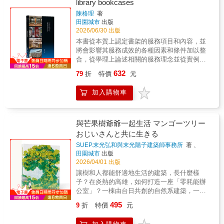
library bookcases
師事務所主持人郭英釗／九典聯合建築師事務
原設計背後的思考過程。那些平面圖看不到、
所主持建築師暨創辦人鄭泰昇／成功大學建築
陳格理
著
照片無法說明的細節，在這裡被清楚呈現。你
田園城市
出版
系主任關華山／前東海大學建築系教授、前系
會看到——●混凝土如何承載光●幾何如何轉化
2026/06/30 出版
主任（依姓氏筆畫排列）
為空間經驗●時間如何在建築中留下痕跡當多數
本書從本質上認定書架的服務項目和內容，並
建築書停留在形式與影像，本書帶你深入建築
將會影響其服務成效的各種因素和條件加以整
的「生成邏輯」，理解設計如何從概念走向現
合，從學理上論述相關的服務理念並從實例上
實。這不只是一本到介紹柯比意的書，而是一
辨識其服務積效，彙整和辨析國內外各方面的
種重新看懂建築的方法。▍建築人必讀｜解析
632
79
折
特價
元
研究資料，針對會影響書架服務性的幾個重點
柯比意最後作品的關鍵之書▍一座延遲40年的
提出一些個人的研究心得，希冀在理念上可以
建築，如何跨越時代被完成？▍從圖紙到現
加入購物車
對書架建立更完整和清晰的認識，在實務上以
實，最戲劇化的建築誕生過程▍用數位工具，
一些具體的數字和作法幫助館方和設計者在規
看懂經典建築背後的設計邏輯▍不只是建築
劃和設置書架時更方便有效的落實書架的服務
史，而是設計思考的完整解剖
理想。
與芒果樹爺爺一起生活 マンゴーツリー
おじいさんと共に生きる
SUEP.末光弘和與末光陽子建築師事務所
著 、
RHTAA曾瑞宏建築師事務所
著
田園城市
出版
2026/04/01 出版
讓樹和人都能舒適地生活的建築，長什麼樣
子？在炎熱的高雄，如何打造一座「零耗能辦
公室」？一棟由台日共創的自然系建築，一次
「與自然共生」的實驗，——用繪本，說給青
495
9
折
特價
元
少年也能懂的故事：芒果樹爺爺、建築與人。
這是一場台日跨海合作的實驗。日本建築事務