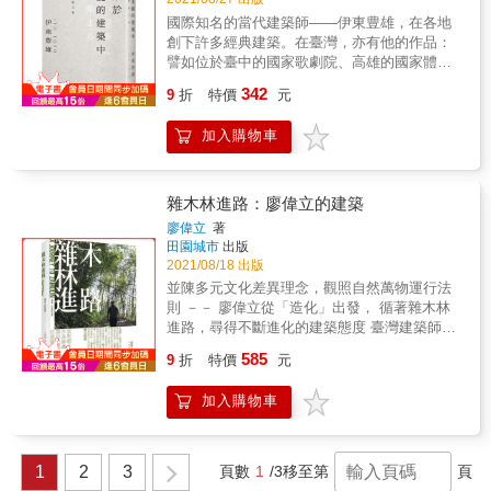
今觀諸台灣，似乎也正是城鎮失序的解方。 &
國際知名的當代建築師――伊東豊雄，在各地
「在數位的時代裡，人們逐漸失去了真實。我
創下許多經典建築。在臺灣，亦有他的作品：
希望人們能透過自己的選擇找到自己。」 在建
譬如位於臺中的國家歌劇院、高雄的國家體育
築中，他始終思考著人與空間的關係，以極簡
場，以及台北文創大樓、國立臺灣大學社會科
342
的形式和方案，滿足人的需求； 在藝術中，他
9
折
特價
元
學院等。 2019年初，伊東豊雄先生不慎跌傷，
同樣重視創作者與觀賞者之間的互動關係，讓
住院治療。在住院的這大半年時間，恰恰給了
雙方在參與中找到自己。 & 朱鈞的建築思辨與
加入購物車
一個靜思沉澱、與外界減少接觸的機緣。在這
實踐 朱鈞在美國的建築界站穩腳跟，舉凡住
些無數夜半靜謐的夜，他回顧了自己的建築生
宅、醫院、工廠、校舍、辦公大樓， 乃至都市
涯，寫下溫柔又深情自我剖析&hellip;..
重整、市鎮設計，都能看到他的手筆。 美國的
雜木林進路：廖偉立的建築
休士頓警察學校、台大醫院國際會議中心、 清
廖偉立
著
華大學動力機械工程學系新工程一館、台南天
田園城市
出版
主教學生活動中心等， 也都是朱鈞以極簡的形
2021/08/18 出版
式來滿足與實踐人的需求。 思考著人與空間最
並陳多元文化差異理念，觀照自然萬物運行法
和諧的關係，是他身為建築師的使命。 & 退而
則 －－ 廖偉立從「造化」出發， 循著雜木林
不休的藝術老頑童 七十歲的朱鈞，以藝術家身
進路，尋得不斷進化的建築態度 臺灣建築師廖
分出道，以他獨具一格的藝術觀，開啟第二段
偉立的獨特「雜木林式美學」與「宇宙論」，
精彩人生， 隨即在兩岸、奧地利、峇里島等地
585
9
折
特價
元
顯現出一股「造化」的能量，亦是一種永無止
舉辦展覽，見證了其創作動能豐沛。 頭銜已
息尋找「關係」並且不斷發展「變奏」可能的
換，但朱鈞的創作初衷依舊是對人的關懷，比
加入購物車
過程，企圖在新／舊的混合與聯結、建築／自
起「我」要創作什麼， 他更關注自己的作品如
然之間不斷對話，含納本地／外來不斷的碰
何引導大眾成為藝術家，讓雙方在參與中找到
撞、吸收與相融，轉化並產生多元、多義的綜
自己。 & 始終以一貫之的道行者 對朱鈞來說，
合能量。 本書以「雜木林進路」為題，紙上展
創作不是目的，作品不是終點，而是反映他思
1
2
3
頁數
1
/3
移至第
頁
陳廖偉立近年九件代表性作品，並集結臺灣當
維的一種示範。 建築、藝術、生活，乃至人