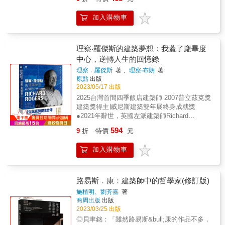
下花朵吧，那樣你就不會走回頭路了！ 如果你
回過頭，就會看見每日綻放的花朵因沒人照料
加入購物車
而枯萎。」 & ▎只要再勇敢一點 古怪的人，往
往與眾不同， 我們恐懼的，往往只是恐懼本
身。 & &bull;當別人都在點頭彎腰，你是否有
勇氣挺直腰桿？ &bull;當別人都背信棄義，你
理察‧羅傑斯的建築夢想：我蓋了龐畢度
是否有勇氣默默履行職責？ &bull;當別人都拋
中心，逆轉人生的回憶錄
棄道德，你是否有勇氣不為五斗米折腰？
理察．羅傑斯
著 、
理察‧布朗
著
&bull;當別人都打扮時髦，你是否有勇氣拿出過
原點
出版
時衣服昂首過街？ &bull;當別人都說「是」，
2023/05/17 出版
你是否有勇氣獨自站出來說一聲「不」？ &
2025台灣首間四季飯店建築師 2007普立茲克獎
「人們只為敢推開他們的人讓路。」 我們總想
建築獎得主∣威尼斯建築雙年展終身成就獎
跟隨主流，免得被其他人冠以「怪人」稱號；
●2021年辭世，英國左派建築師Richard
我們附和大眾，沒勇氣承擔自己的抉擇，亦步
Rogers● 情感豐沛的自傳回憶錄 ▎這不是一本
亦趨地學別人&hellip;&hellip; ➔只要選擇面對，
594
9
折
特價
元
人生勝利組的典型傳記 ▎ 讀寫障礙，不擅繪
你會發現人們都將隨著你的改變而改變！ & ▎
圖，被ＡＡ建築聯盟學院教授否定 他如何逆轉
只要再堅持一下 沒人強迫你必須要從事何種職
加入購物車
人生，榮獲建築最高殿堂肯定 最的「龐畢度中
業， 但既然你選擇了，就要做到最好。 &
心」興建祕辛，近五十年後解密，依然驚嘆！
&bull;為何要在離成功半步之遠時停下腳步？
公平社會、居住正義、未來建築，如何可能，
&bull;為何總在快成為專家時，選擇中途轉換跑
如何找路？ 不只是自傳，更是一位傑出建築家
路易斯．康：建築師中的哲學家(修訂版)
道？ &bull;為何要不停嘗試各式各樣的工作，
的熱血思辨 「任何關心『人類未來』的人，都
每次從零開始？ & 「人生最大的失敗，在於對
施植明、劉芳嘉
著
該來讀讀這本。」──Antony Gormley∣英國當
商周出版
出版
自己不誠實。」 幻想家只有在睡夢中口袋是鼓
代雕塑大師 「公共空間是一種人權，就像人民
2023/03/25 出版
的，醒來後發現自己一無所有， 小心看待「多
有權利得到像樣的健康照護、食物、教育和住
才多藝」，許多前途無量的人便是栽在這個詞
◎貝聿銘：「雖然路易斯&bull;康的作品不多，
所。 每個人都應該有權利從家中窗戶看到路