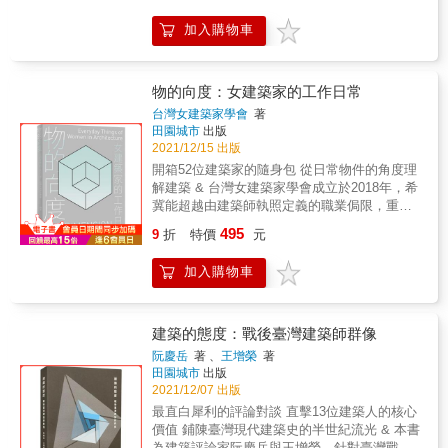
和觀念一起反轉：將真正的「外觀」設在建物
所發起，集結了一群熱愛建築創作的好友，成
加入購物車
中間，讓建地不良的空間成功內外反轉 ‧在無之
員包括王喆、方瑋、方新樵、林建華、哈塔、
中看見有的存在：從「看不見的建築」中，卻
翁廷楷、陳冠帆、彭文苑、楊秀川⋯⋯本書記
能讓你看見全方位最美麗的風景 ‧條件不佳帶來
錄他們從初出茅廬邁向能獨當一面的「立派」
意外效果：送來的建材完全不符規格，包容反
建築家，並精選這十多年來的各自作品，以創
物的向度：女建築家的工作日常
而造就了反敗為勝的負建築 & 獨家收錄 【特別
作自述、設計圖面與攝影的方式完整呈現。
台灣女建築家學會
著
訪談】改變隈研吾的10件建築：由隈研吾和宮
LPA概念援引自村上春樹小說《1Q84》的
田園城市
出版
澤洋各自選出具有進化意義的建築，深入了解
「Little People」，其反面的「Big Brother」則
2021/12/15 出版
大師創作的歷程，和許多不為人知的背後祕
指各種具有「ism」的西方建築正統信仰與價值
開箱52位建築家的隨身包 從日常物件的角度理
辛。 【隈建築進化圖】：以樹狀圖呈現隈研吾
觀；LPA試圖掙脫來自「Big Brothers」的束
解建築 & 台灣女建築家學會成立於2018年，希
重要建築的歷程。 【隈建築縣別分布圖】：以
縛，不服膺權威論述，為建築界注入一股新鮮
冀能超越由建築師執照定義的職業侷限，重新
日本道府縣區分，大師作品的所在地一目了
氣息。 為了迎接新的開始，我們決定以本書與
定義「女建築家」，並廣納傑出的建築家、工
然。 &
495
這段建築抒情年代告別，將曾經全力以赴的青
9
折
特價
元
程師，與從事教職、學術研究的學者，以及室
春歲月記載下來。也許每一位學過建築、曾從
內、景觀與都市的設計師，試圖補述女性在建
事過建築的人，或多或少都可稱為「Little
加入購物車
築領域的歷史。 & 在疫情爆發的2020年，台灣
People Architect」吧。謹以本書，提醒自己永
女建築家學會召集五十二位建築相關從業者，
遠不忘熱愛建築的初衷，紀念曾經參與過的那
齊聚一堂開箱彼此的隨身包，分享工作日常中
些無數徹夜未眠趕圖、在沉默與自嗨之間喃喃
的重要物件，並試圖以貼近日常的提問，拼湊
建築的態度：戰後臺灣建築師群像
自語、笑淚交織的建築時光。
出她們的斜槓人生。透過凝視這些物件，我們
阮慶岳
著 、
王增榮
著
期許呈現當代建築專業的多樣性，更從不同的
田園城市
出版
角度理解建築這個行業。
2021/12/07 出版
最直白犀利的評論對談 直擊13位建築人的核心
價值 鋪陳臺灣現代建築史的半世紀流光 & 本書
為建築評論家阮慶岳與王增榮，針對臺灣戰後