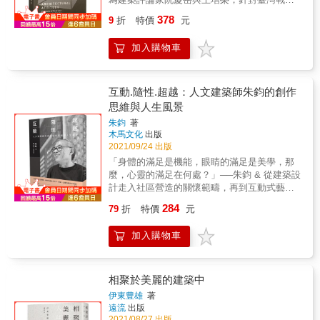
十三位重要建築師進行的評論及對談記錄，其
378
9
折
特價
元
中以經典凝視、開東合西、人與土地劃分為三
個時代── & 先是戰後至六○年代、結合現代建
加入購物車
築與中國傳統的王大閎、陳其寬、李承寬，以
及貼近人性的女建築師先鋒王秋華與修澤蘭；
接著是八○年代轉向商品化的資本權力後，後現
代主義代表的李祖原、漢寶德，與特立獨行的
互動.隨性.超越：人文建築師朱鈞的創作
吳增榮，以及在九○年代引領回歸現代主義的姚
思維與人生風景
仁喜；最後是歷經九二一地震與經濟泡沫化，
朱鈞
著
轉而省思臺灣在地現實與常民文化、回應自身
木馬文化
出版
主體的謝英俊、黃聲遠、廖偉立、邱文傑。 &
2021/09/24 出版
透過兩位建築評論家坦率直白的見解，除了得
「身體的滿足是機能，眼睛的滿足是美學，那
以回顧臺灣建築師面對的處境，洞悉他們如何
麼，心靈的滿足在何處？」──朱鈞 & 從建築設
以設計趨近理想，尋找自身定位以及未來的可
計走入社區營造的關懷範疇，再到互動式藝術
能性；同時，更是對照出臺灣建築在面對現代
創作── 台灣人文建築先驅朱鈞，以其一生實踐
性的全球化挑戰下，既直行也迂迴、蹣跚卻可
284
79
折
特價
元
著空間藝術的理想。 & 朱鈞，是台灣取得普林
佩的漫長路徑。
斯頓大學建築研究所獎學金而赴美留學的第一
加入購物車
人； 是任教於美國名校萊斯大學建築系、重視
啟發式教學的「Prof. Chu」； 也是七十歲一出
道就在兩岸、奧地利、峇里島舉辦展覽、創作
動能豐沛的藝術創作者； 更是半世紀前即開始
相聚於美麗的建築中
思索社會意識，提出「社區&mdash;家
伊東豊雄
著
&mdash;人」的關係鏈，努力推動弱勢社區服
遠流
出版
務的建築師。 跨過半個世紀，世界才追上，如
2021/08/27 出版