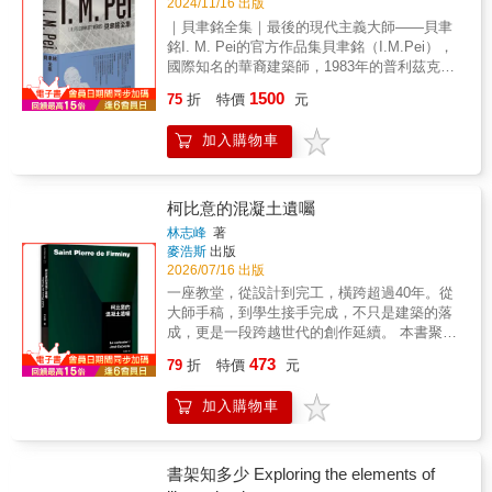
2024/11/16 出版
｜貝聿銘全集｜最後的現代主義大師——貝聿
銘I. M. Pei的官方作品集貝聿銘（I.M.Pei），
國際知名的華裔建築師，1983年的普利茲克獎
得主，被譽為「最後的現代主義大師」，享壽
1500
75
折
特價
元
102歲。在超過60年的建築生涯中，他創作了眾
多轟動一時的經典作品，諸如華盛頓特區的國
加入購物車
家藝廊東廂、巴黎的羅浮宮擴建、中國香港的
中國銀行大廈及日本的美秀美術館等，及晚期
的多哈伊斯蘭藝術博物館。本書回顧了他60年
的藝術旅程，精選50件最具代表性的作品，詳
柯比意的混凝土遺囑
盡描繪了每一座建築從構思到實現的過程，展
林志峰
著
現了貝聿銘輝煌的建築生涯。【本書特色】．
麥浩斯
出版
全球唯一官方作品集！．由專業建築作家菲力
2026/07/16 出版
浦．裘蒂狄歐（Philip Jodidio）和貝聿銘合夥
一座教堂，從設計到完工，橫跨超過40年。從
建築事務所（I. M. Pei & Partners）媒體公關
大師手稿，到學生接手完成，不只是建築的落
部主任珍妮．史壯（Janet Adams Strong）共
成，更是一段跨越世代的創作延續。 本書聚焦
同執筆，完全記錄貝聿銘的52件作品，其設計
現代建築大師柯比意最後的設計——聖皮埃爾
473
過程和歷史背景。．精心整理的分類索引目
79
折
特價
元
教堂，一件在他逝世後才得以實現的作品。歷
錄，方便快速查找。【專業推薦】吳光庭／清
經工程中斷、資金困境與時代轉變，最終於21
華大學通識教育中心教授徐明松／銘傳大學建
加入購物車
世紀完成，成為建築史上極具象徵性的「混凝
築系助理教授 洪育成／考工記工程顧問公司負
土遺囑」。但這本書，不只是講一個建築故
責人張清華／九典聯合建築師事務所主持建築
事。透過數位媒材的解析方法，作者林志峰將
師暨創辦人曾光宗／中原大學建築系特聘教
這座經典作品重新拆解——從體量生成、光線
書架知多少 Exploring the elements of
授、臺灣建築學會理事長黃健敏／黃健敏建築
設計、空間動線，到比例與構造邏輯，逐層還