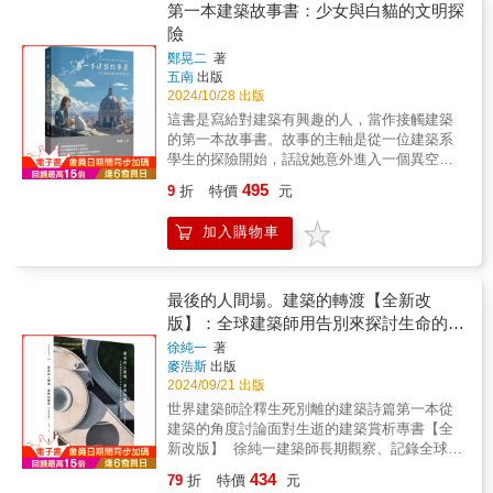
築師（英國劍橋大學建築系學士、美國哈佛大
為順應當地自然風土氣候所產生的建築深深感
第一本建築故事書：少女與白貓的文明探
而復始地圍繞著勒．柯比意。即使多年後仍覺
學建築碩士）- 第一名成績畢業於現代設計先
動，他看到了建築的生命力──反應出人類的根
得活在他的陰影下，仍讓人感同身受地咀嚼著
險
驅、包浩斯創辦人葛羅培斯在哈佛大學的門下
本欲望，是人們靈魂的依靠，是呈現每個居民
建築師史密森的一句話；『每你一翻開一卷
鄭晃二
著
（當年與貝聿銘同班）- 第一位在臺融合中國傳
夢想的地方。 因此，安藤從接觸建築以來
勒．柯比意《作品全集》時，你總覺得他已經
五南
出版
統建築元素與西方現代主義的建築師（1953建
即不斷詢問自己：「透過建築可以達到什
擁有所有你最棒的想法，甚至，他已經做了下
2024/10/28 出版
國南路自宅、1953日本駐華大使官邸、1964虹
麼？」、「建築究竟能對社會、地區有什麼樣
一步你想要去試試看的事。』」──普拉特斯│
這書是寫給對建築有興趣的人，當作接觸建築
廬、1979弘英別墅、1971外交部辦公大樓）-
的貢獻？」、「要如何才能讓都市擁有生命
教育家、史學家、評論家2001 「勒．柯比意具
的第一本故事書。故事的主軸是從一位建築系
第一位在臺使用預力懸臂樑的建築師（1962淡
力？」。相對於提出創新具突破性的建築，安
有一個特質：他在建築設計發展上的嚴謹程度
學生的探險開始，話說她意外進入一個異空間
水高爾夫球場俱樂部）- 第一位在臺打造帷幕牆
藤更在意的是建築對人的尊重、對社會的批
已達典範層次。因此他的建築方案固然比起實
之後，遇到一隻白色的貓，故事的內容透過少
的建築師（1966亞洲水泥大樓）- 第一位在臺置
判；比起只是玩設計風格的遊戲，更值得深思
495
際作品更具影響力，但也更賦予他的《作品全
9
折
特價
元
女與白貓的探險而展開來。安得廣廈千萬間，
入樓中樓與屋頂花園於高層集合住宅的建築師
的是如何傳承、發展過去人們所留下的都市文
集》永恆的教育性價值。這也就是為什麼即使
大庇天下寒士俱歡顏，風雨不動安如山。─唐．
（1970良士大廈）- 第一位在臺使用鋼管構造的
化遺產。因而，安藤認為：建築對於其所在的
在今天，全世界的年輕建築師仍爭相閱讀《作
加入購物車
杜甫建築是人們生活所需，也呈現了人們的生
建築師（1972國父紀念館）- 第一位以小說創作
環境，是有回饋義務的。 對安藤而言，現
品全集》。」──范普頓│建築師、教育家、史
活型態與精神追求。在一千多年前，詩人杜甫
橫跨文學領域的在臺建築師（1966-1977譯寫王
代建築的創造不再只是一般意義的形式探索，
學家2001 「有關勒．柯比意的書籍與論述已不
對於社會的居住課題就有類似現代「公共住
爾德小說《格雷的畫像》為《杜連魁》）- 第一
而是種精神意旨。建築也不是隨著完成即停止
折不扣地自成一宗產業。隨著大宗生產而來，
宅」的企盼，反映出其心懷天下人的胸襟，更
屆建築金鼎獎十大優秀建築師（1967）、第十
最後的人間場。建築的轉渡【全新改
成長的靜止物，只要在社會上人們持續利用，
汗牛充棟的量與良莠不齊的質，也意味著愈來
說明了建築庇護與安居生活的實用功能。這是
三屆國家文藝獎（2009）、第三十三屆行政院
版】：全球建築師用告別來探討生命的建
就是種經常變化成長的「生物」。因而，安藤
愈難真正了解他的作品。然而，毫無疑問地，
一本主題式的建築故事書，跟著少女與白貓的
文化獎（2013）本書特色在王大閎建築作品持
希望能透過邊做邊想的實驗性精神，將有生命
築詩篇
徐純一
著
正如同任何一位關切勒．柯比意作品的學者專
腳步，跨越時空，探索從古至今，建築的思維
續消失的時代中，更顯本書珍藏價值——1. 見
的建築送到社會面前。而建築對於環境的破壞
麥浩斯
出版
家或門外漢，最讓我滿意的還是勒．柯比意本
如何應對自然環境的挑戰，並在社會與文化的
證臺灣五、六〇年代建築文化的重要發展，也
與影響，也是往後建築家們必須省思的課
2024/09/21 出版
人身兼『編輯-作者』的《作品全集》。」──宗
影響下，發揮創造力，建造出真正符合人類需
看見現今活躍於建築界的青壯建築師及建築系
題。 本書以主題設定的方式來談論建築：
世界建築師詮釋生死別離的建築詩篇第一本從
寧思│教育家、評論家2001
求與美感的家園。本書以功能性或建築特色為
教授，當時所仰慕、學習的本地建築師典範
建築原點的住宅、群聚而居的集合住宅、集合
建築的角度討論面對生逝的建築賞析專書【全
主題，由讀者熟悉的歷史或地理常識帶入，介
——王大閎。2. 收錄建築業界人士的評論和訪
眾人的廣場、都市、不同領域對話的合作共
新改版】 徐純一建築師長期觀察、記錄全球建
紹各式各樣的材料建築而成的房子、因應多變
談摘錄、深度專訪、超過百幅珍貴歷史照片，
鳴、創造特定場域特有的建築、培育人的場
築，以日本風之丘齋場為起點的「最後的人間
自然災害建構出的房屋設計、為了防禦與安全
完整記錄王大閎的建築教育過程、建築思想及
434
79
折
特價
元
所、自重建出發、庭園世界，以及邊做邊想
場」之旅，十多年來，他親訪歐洲各國的墓