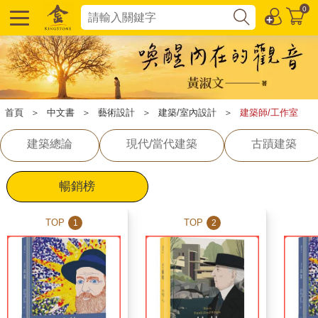
0
首頁
＞
中文書
＞
藝術設計
＞
建築/室內設計
＞
建築師/工作室
建築總論
現代/當代建築
古蹟建築
暢銷榜
TOP
TOP
1
2