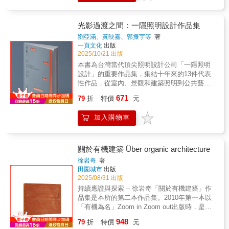
遮掩他與媽媽的好感情。《作品全集》無時不
一次瞭解。3.以水彩風格的精緻插圖呈現建築
21世界金澤美術館、紐約新美術館、羅浮宮朗
場」的概念，放射狀車道容納二十九輛卡車直
改革了現代都市的樣貌。然而，上述這些想
刻散發他的氣息、透露他的存在。字裡行間可
之美，閱讀更添增想像。4.圖解建築工法：平
斯分館……成長歷程、創業起始、創作養分、
接卸貨，解決豬隻拍賣作業的混亂，一舉拿下
法，在時空倒流100年前的法國，可都是對主流
以感受到他的自負、他的挫敗、他的自得、他
面圖、立面圖、剖面圖，一看就懂設計細節。
旅行壯遊到作品風格◎在旅行中被賦予勇氣，
光影過渡之間：一隱照明設計作品集
兩座建築金鼎獎。陳仁和的作品，既是結構工
勢力的強烈挑釁！在建築師林貴榮眼中，勒．
的酸楚、他的堅持、他的犬儒、他的抱負與他
5.學習有脈絡：15張大事記年表為你統整建築
並親身感受這世上的瞬息萬變。──妹島和世◎
學的精采演繹，也是對南方土地的深刻回應。
柯比意在保守的二十世紀初，以叛逆者與革命
劉亞涵、黃映嘉、郭振宇等
著
的信念。這本單冊作品全集以整體總覽的架構
大師生平。6.建築大師名言語錄經典收藏。
跟妹島學到最多的，是她面對建築的姿勢。──
他能在宗教、文教、住宅等公共與私人建築
一頁文化
出版
家的姿態，勇於向僵化的建築教育和保守的創
方式，勾勒出勒．柯比意龐然廣衍的作品體
石上純也【本書特色】● 全書由永真急制設計
中，混融日本、華人、西方乃至東南亞文化，
2025/10/21 出版
作觀念發出最直接的挑戰，甚至不惜與尊敬的
系。相對於另一套八卷的系列作品集，本書在
師陳聖智操刀，美術紙精印＋精緻燙箔、廣開
形成一種自由、大膽而具地域性的語言。他的
學校導師決裂，只為了走出他所堅持信仰的那
本書為台灣當代頂尖照明設計公司「一隱照明
內容編排上，經勒．柯比意和編輯消化後，為
本裝幀●不只是作品，多向度的認識論：從性
建築沒有宏偉姿態，卻帶著日常性的親切，你
條現代建築之路，是他更值得為世人所認識的
設計」的重要作品集，集結十年來的13件代表
系統整理的精華版，作品依據主題分類，分
格、歷程到與台灣合作秘辛●從發跡作品、經典
彷彿會在高雄街頭偶遇這位和藹的歐吉桑，正
一面。林貴榮更深入勒．柯比意的矛盾核心：
性作品，從室內、景觀和建築照明到公共藝術
為：●私人住宅建築●大型公共建築●博物館、
之作到登陸台灣，有脈絡、有系統的作品導覽●
如同他的作品自然而深刻地融入地方。本書特
他的建築有著蘊藏冷峻的理性，卻有詩意的溫
與城市美學，一隱以其對環境的細膩觀察，創
宗教建築●黃金模矩、繪畫、雕塑、織錦掛毯●
671
不同名家的SANAA論─伊東豊雄∣石上純也∣五十
79
折
特價
元
色首度系統性梳理，完整回顧陳仁和的生平、
暖；他雖被學院排斥，最終卻以毫不妥協的姿
作出融合舒適、美感、文化底蘊與情感連結的
都市規劃▎完整呈現勒・柯比意的設計演進＆
嵐太郎∣佐佐木睦朗∣長谷川祐子●從柯比意、庫
養成背景與創作脈絡，回到戰後南方現場，補
態，成為現代主義的全球旗手。林貴榮的論述
照明設計，為台灣照明設計開啟了全新視野。
創作歷程本書橫跨 1910 年至 1965 年，涵蓋
哈斯、尚‧努維勒到北非、印度，看見SANAA旅
足長期「重北輕南」的臺灣建築史缺口。臺灣
加入購物車
既具學術深度，又充滿敘事張力，引領讀者穿
本書不僅帶來一場光與影的美學之旅，也將為
勒・柯比意一生中最關鍵的建築、都市計畫與
行中的感動&收穫●增訂收錄：臺中綠美圖――
地域主義典範，藉融匯日本、華人、西方乃至
透建築形式，直抵他複雜而悲劇性的心靈核
台灣設計、建築和照明領域帶來更深度的論述
設計階段。從早期受古典比例與工業理性影響
快速欣賞指南●特別收錄：妹島和世、西澤立衛
東南亞文化，陳仁和創造出自由且大膽的建築
心。然而，在那套近乎「機械式」的建築語言
與對話。書中特別邀請台灣設計研究院院長張
的作品，到成熟期的現代主義建築，再到晚期
年表＋作品大事記＋妹島和世受邀台灣演講精
語言，預示臺灣建築文化成熟且多元的走向，
背後，柯比意的情感卻遠比他筆下的線條更迷
基義、景觀藝術家郭中端、Q-LAB 設計總監曾
更具雕塑性與精神性的設計，都能在書中清楚
關於有機建築 Über organic architecture
彩內容【SANAA建築旋風，臺中綠美圖引發熱
成為未來發展的重要參考指標。收錄上百張精
離、更熾烈。他有過多段感情關係，情感豐沛
柏庭，以及台電公共藝術課課長侯力瑋，分別
看到他的設計演進與思想演變。對讀者而言，
徐岩奇
著
議】SANAA的建築有何魅力與過人之處？透過
美歷史照片、建築影像與田野紀錄，深入解析
卻扭曲，既渴望親密，又畏懼被看見。正是這
從城市美學、景觀、建築與公共藝術等不同視
這不只是作品集，是認識他最原汁原味的讀
田園城市
出版
2025年12月開幕的臺中綠美圖，不必出國就能
22件經典作品，得以切身感受這位「臺灣地域
些看似不和諧的裂縫，成為他藝術創作最根本
角，探討光的文化價值與照明專業的社會影響
本，更是看清勒・柯比意「思想與形式如何逐
2025/08/31 出版
親身體驗。為何他們能在國際建築強權環伺的
主義先驅」的建築如何回應土地、氣候與常民
的能量來源。▍ 孤獨的創作者，如何對抗全世
力。
步轉變」的清楚脈絡。這本書透過實際案例與
持續應證與探索 – 徐岩奇「關於有機建築」作
競爭下，脫穎而出？妹島和世與西澤立衛，如
生活。
界的敵意？他厭惡虛偽，勇於向體制開刀，結
圖像，讓這些抽象理論具體化，是理解 20 世紀
品集是本所的第二本作品集。2010年第一本以
何成為建築家？充滿傳奇性的兩人，有著何種
果被法國建築界封鎖數十年；他的情感豐富，
建築發展不可或缺的參考書。本書經常被建築
「有機為名」Zoom in Zoom out出版時，是事
性格？在伊東豊雄事務所的憂鬱階段，如何激
游走於多位女性；他的個性敏銳，書寫得極其
系學生、學者與專業建築師所引用，不只適合
務所開業的第10年，由於當時印刷數量少，但
發妹島的獨立之路？什麼樣的觸動，讓大三時
激烈，把所有建築師不敢說的話，都寫出來。
948
學術研究，更是最佳建築設計參考、空間與比
79
折
特價
元
回響不錯，經過贈送與銷售，很快便沒有剩
的西澤立衛放下電玩，義無反顧地投入設計？