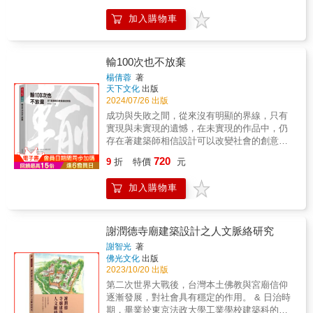
性形成的聚落與建築、聚居的型態以及大都市
藝術觀。3. 探討王大閎26件重要作品的誕生、
等。安藤先從主題的定義切入，接著帶出他親
園、紀念碑、火葬場及齋堂，共收錄28處建
土地利用、宗教信仰在建築中呈現的方式、建
建造經過與落成，在建築史學者經實地考察後
加入購物車
身踏察過的世界建築鉅作，所欲表達的理念與
築，超過300張照片，從建築設計者的角色，觀
築史上劃時代的創新做法，以及摩登年代的現
的娓娓道來中，不僅深入認識知名的國父紀念
作法，最後陳述自己的實際作品，以及藉此作
看國際建築師們如何透過設計，化解人對死亡
代建築。
館，還有已遭拆除或改建的建築，乃至故宮競
品所欲表達對建築的內心想望作為結束。
的恐懼，撫慰生者，追思逝者，直面這個生命
圖計畫、臺大禮堂和登月紀念碑等未執行的計
必經的過程。
輸100次也不放棄
畫案。
楊倩蓉
著
天下文化
出版
2024/07/26 出版
成功與失敗之間，從來沒有明顯的界線，只有
實現與未實現的遺憾，在未實現的作品中，仍
存在著建築師相信設計可以改變社會的創意與
理念，這些價值讓作品「失而不敗」。輸幾次
720
9
折
特價
元
才夠？建築壽命長達數百年，影響的不僅是委
託人、使用者，更廣泛牽涉環境生態、城市美
加入購物車
學、生活方式，因此每一個設計決策，對社會
來說都是巨大而深遠的影響。JJP成立超過四十
年，不論在競技台上輸過幾次，總能設法突
破、持續創新，在兼顧事務所的生存與理念
謝潤德寺廟建築設計之人文脈絡研究
下，堅持設計可以改變社會的使命 。在書中所
謝智光
著
公開的未竟之作中，可以感受到 JJP 對設計的
佛光文化
出版
不懈探索與熊熊燃燒的熱情，亦能從不同視角
2023/10/20 出版
看見 JJP 如何堅持一貫的誠信原則，積極面對
第二次世界大戰後，台灣本土佛教與宮廟信仰
建築師的責任。
逐漸發展，對社會具有穩定的作用。 & 日治時
期，畢業於東京法政大學工業學校建築科的台