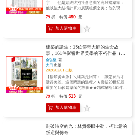
Movement, and was heavily influenced by the
字——他是始終懷抱社會意識的高雄建築家；
典藏版──回歸Birkhäuser原版精神建築學者曾
principles and spirits of the Bauhaus. He was
他以強大結構計算力展演粗獷之美；他的現代
成德＿全新翻譯˙加註˙保留原版彩頁由勒．柯比
a polymath who engaged in a wide array of
性混融東西方多元歷史經驗；他的無畏讓他成
意與編輯消化後，高度濃縮、系統整理的精華
490
79
折
特價
元
cultural endeavors from urban planning,
為臺灣地域主義的先驅；他是陳仁和。從高雄
版閱讀重點：代表性作品│思想轉折點│核心精
architectural design, and graphic design, to
佛教堂、三信家商波浪大樓、高雄青果合作
神｜建築史意義｜藝術創作密斯、葛羅培斯、
加入購物車
painting, sculpture, Eastern and Western
社、林迦紀念塔到鳳山肉品市場 ┤本書首次完
庫哈斯、艾斯曼、西薩……等，當代建築名家
philosophy and cosmic science.Through
整記錄陳仁和生平、思想與22件建築代表作
絕對推薦「這本集子出版時我就決定，裡面不
seven years of organisation and in-depth
├「建築家必須要自覺自勵——我們是站在能以
收錄阿諛的評介或煽情的文章，只納入嚴謹而
research into a vast collection of previously
創作，完成人類至上之真善美的立場的。」
建築的誕生：15位傳奇大師的生命故
精確的記錄。這也意謂《作品全集》涵蓋所有
unpublished design manuscripts, photographs,
——陳仁和，〈一個建築家的私見〉陳仁和
事，161件影響世界美學的不朽作品（暢
的平面圖、剖面圖與立面圖，輔以詳盡的作品
and archival materials, architectural historian
（1922-1989），生於日治時期的澎湖吉貝嶼，
解說、照片圖說及尺寸標示，清楚呈現每一個
銷燙金版）
金弘澈
著
Charles Lai has reconstructed Tao Ho's
成長於屏東和高雄。就讀高雄中學時期，陳仁
作品的生成邏輯。……《作品全集》是當代的
大田
出版
multifaceted life and its connection with the
和即展現強烈的數學與藝術天分，經歷父親陳
教學宣言，或起碼是我個人的教學宣言。我親
2026/02/01 出版
development of Hong Kong's architecture, art,
量經營位於屏東車站前的大和旅社興建時期而
愛的年輕朋友們，作品全集從來就是我對「柯
【暢銷燙金版】＼建築是回答：「該怎麼活才
and cultural landscape, and documented a
大受啟蒙。1942年赴日就讀早稻田大學專門部
布教程」請求的允諾。」──勒．柯比意▎勒・
活得美麗」這個問題的過程／★囊括20世紀最
pivotal chapter in Hong Kong's cultural history
建築科，接受「耐震構造之父」內藤多仲的結
柯比意親自編輯，給學生的教學課程勒・柯比
重要的15位建築師的故事★★精確解析161件經
and architectural design.A graduate of Harvard
構工學訓練，又受日本現代建築表現主義與歐
意（Le Corbusier, 1887-1965）無疑的是二十世
典作品★★第一本寫實與趣味兼具的入門書★
University's Graduate School of Design, Tao
洲前衛思潮的影響，這兩股力量的衝撞與養
513
79
折
特價
元
紀最偉大、最著名、最重要、最具想像力、最
他們，讓建築誕生了！安東尼．高第，建造聖
Ho studied under Modernist masters such as
成，再加上臺灣這「化外之地」的獨特華人文
具影響力，也是最具爭議性的建築師。他豐富
家堂奉獻一生的西班牙建築師。他說：「直線
Walter Gropius and Joseph Sert. His
化，奠定了他日後以強大的結構計算能力、展
加入購物車
多樣的建築作品、大膽創新的都市設計及龐雜
屬於人類，曲線屬於上帝。」密斯．凡德羅，
architectural training was profoundly shaped
現自由表現性的粗獷風格。二次世界大戰結束
可觀的理論著作，無一不直接衝擊我們今日的
他掀起現代建築風潮，建造起讓紐約天際線脫
by Bauhaus pedagogy, and his work
返臺後，陳仁和先任教高雄工業職業學校兼教
環境景觀與生活方式。從1920年代起迄過世為
胎換骨的摩天大樓，是前無古人的開創者。他
encompassed urban planning, architecture,
務主任，後因二二八事件帶領學生抗爭，為避
止，勒．柯比意親自參與編輯他的作品全集，
說：「我不想改變這個世界，只想呈現這個世
劃破時空的光：林貴榮眼中勒．柯比意的
graphic design, painting, sculpture, and even
風頭經引介轉往臺北市政府工務局工作，1951
欽定圖片並剪裁文字，確定創意與理念的記錄
界。」法蘭克．洛伊．萊特，他是發展出有機
叛逆與傳奇
philosophy and science. With "Order in
年返回高雄成立建築事務所。他的第一件代表
與流傳。其間柯比意即屬意出版一本濃縮的作