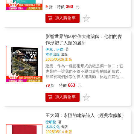
──iF永續工作小組成員擴大並與評審更加密切
義深遠、影響深遠；面對四百年西方人本主義
事結構關係的專書。它不僅是一本建築設計的
岳、龔書章、褚瑞基、謝宗哲等老師們，他們
的競圖，以及毫不喘息地持續在日本本土與世
360
合作，將環境與社會永續的評估標準深入納入
9
折
特價
元
建築傳統，它是一個真真正正、徹徹底底的決
技術指導手冊，更是一場對建築作為文化、記
看著我一路學習成長，也常有交流的機會；邀
界各地均有新作發表（劇場建築的鶴岡文化會
五大評選指標中，強化我們對實踐具社會與環
裂。」──艾思曼│建築師1979「啃噬著勒．柯
憶與未來想像載體的深刻思辨。本書透過「敘
請他們一起來側寫，希望留給後繼者持續研究
館〔2017〕、地景建築的大阪藝術大學藝術科
境責任設計的承諾。台灣設計持續在國際設計
比意的野心，便在於對照著機器文明的需求與
加入購物車
事建築」的概念，將設計視為故事敘述的延
探討有機建築。獻上深深感恩！
學系新館〔2018〕等），無時無刻地催促著謝
界發光發熱，展現出強勁的創意實力。今年共
成就，創造並建造新城市……」──庫哈斯│建
伸，並結合科技、文化、哲學、社會學等跨領
宗哲體內沈睡已久的這個重要寫作任務。本書
有375件台灣作品獲獎，其中一件榮獲iF金質
築師1978「若說立體派與純粹主義藉由形式再
域視角，開啟了一條不同於傳統建築設計的思
最大的意圖，就是希望透過SANAA建築中所蘊
獎。台灣設計師以精緻的工藝、深刻的文化敘
現與比喻聯想的處理，象徵性地為繪畫注入一
考路徑。本書除了探討建築的功能與美學，也
影響世界的50位偉大建築師：他們的傑
涵的「包括建築的本質／純粹度／品味／人文
事及對永續價值的細膩融合廣受肯定，更難能
種精準度，勒．柯比意則成功運用比喻與隱喻
深入研究建築如何透過敘事影響人類的認知、
關懷等）」的探究與梳理，來為台灣這個依然
作形塑了人類的居所
可貴的是，他們能靈活結合前瞻科技與實用解
的手法，將他所身處時代的器物象徵轉譯為建
記憶與未來想像。強調空間不僅是物理結構，
混沌、帶有複雜與矛盾之狀態的建築領域，注
決方案，在各設計領域中建立起連結本土與全
伊克．伊傑
著
築中的組構元素。」──葛瑞夫│建築師
而是承載社會文化、個人情感與歷史記憶的載
入新鮮的氣息提供轉化的可能，讓台灣重新看
本事出版
出版
球的新標竿。獲獎作品不僅展現創新與卓越，
1981「藉著結合一般人信念中絕不相干的主
體。書中包含20個單元，循序漸進地講解敘事
見現代主義建築曾經帶給這個世界的那份純粹
2025/05/26 出版
更體現設計界對於打造更美好未來的共同承
題，勒．柯比意總能策動一種感動，既伸張又
建築的設計方法，並輔以學生作品案例，使讀
的抽象與理性，並在穿透與流動的空間場域中
諾。我謹向所有獲獎者──特別是來自台灣的設
建築，作為一種藝術形式的確是獨一無二；它
壓縮，既開闊又稠密，既動感又靜態。因此他
者能直觀感受理論如何應用於實際設計。這是
感受詩意。【好評推薦語】●搭乘過日本西武
計團隊──致上最誠摯的祝賀，並期待持續見證
也是唯一讓我們不得不親自參與的藝術形式。
總能在在營造出強烈的視覺刺激，而且參訪者
一部兼具理論深度與實踐價值的建築專書，它
001系Laview列車的人與走訪過羅浮宮朗斯分館
你們所帶來的正向影響與遠見。
那些被我們推崇的偉大建築師，比起在其他領
往往常在事後才意識到自己曾經臣服於〔勒．
打破傳統建築設計的框架，將設計視為敘事的
的人想必無不驚豔與震撼SANAA的作品。謝宗
域的專業人士，更有可能影響我們的日常生
柯比意所創造的〕一種非常經驗。」──羅│教
過程，並引入科技、人文、符號學、哲學等多
663
哲老師在這本書裡所呈現的妹島與西澤映像，
79
折
特價
元
活。在所有的藝術形式中，建築就是人類的故
育家、史學家、評論家1961「勒．柯比意的
元視角，提供了一條全新的設計思考路徑。書
恍若SANAA作品，總是讓我們面對建築本質與
事，透過這些故事，我們可以了解是哪些人讓
〔薩伏瓦〕住宅之所以讓人折服，在於他對所
中的反烏托邦敘事、AI與建築設計的關係、儀
感知他者的特質，例如：世界與時間、虛質
加入購物車
這些故事變得偉大，而這件事最有價值的一
有制式觀點的拒絕。正如同他其餘的寫作或設
式性空間等討論，都為當代建築學帶來了新的
（空間）與介質（空氣）、風景（自然）與風
面，就是我們對自己又多了解了一些。本書所
計作品，它們呈現著一種迷惘、一種率真；一
啟發。
情（城市）等等，我們因而領略妹島與西澤的
介紹的古今世界著名建築──從赫米烏努大師的
種不被自己的分析、推理或觀念束縛的挪移、
建築是個「世界」。──曾成德●建築觀察家謝
埃及金字塔，到貝聿銘設計的羅浮宮玻璃金字
形變與行動；一種些許的不安；在自大的表層
王大閎：永恆的建築詩人（經典增修版）
宗哲近十年貼身觀察當代最具影響力的日本建
塔，古今對照；由約恩·烏松設計的雪梨歌劇
下，卻絕不自滿的心態。」──西薩│建築師
徐明松
著
築師團隊SANAA（妹島和世＋西澤立衛），對
院，已被列為世界遺產，為澳洲帶來龐大的觀
1991「〔勒．柯比意的嘉緒住宅是〕一個二十
木馬文化
出版
當代建築留下關鍵的紀錄檔案。──張基義
光效益；倡導永續性城市建築的建築大師揚·蓋
世紀的烏托邦，它帶來了解放，也給予了允
2025/05/14 出版
SANAA是當代建築界最不容忽視的團體！謝宗