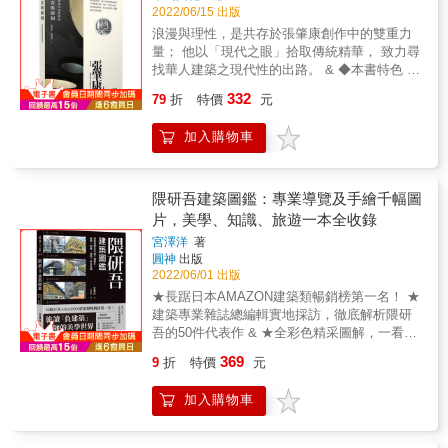
會將都市的公共性導入空間內部，在通過虛實
院， 正是二十世紀現代藝術運動最具影響力的
2022/06/15 出版
的早稻田南町，聽說他都會散步到神樂坂來。
交錯、光影交織的垂直化空間序列的引導，創
建築&hellip;&hellip; 50位建築大師中，你認識
浪漫與理性，是共存於張肇康創作中的雙重力
散步的同時，腦中可以天馬行空。 我也會在散
造層層隱喻的(聖經)敘事場景，將「由俗入聖」
幾位？實地看過的建築有多少？ 本書介紹許多
量； 他以「現代之眼」拾取傳統精華， 致力尋
步時思考建築物的設計，一有好點子，就立刻
的感知經驗融入高密度的城市生活當中，企圖
表現精采、成就卓越的建築大師， 帶領你神遊
找華人建築之現代性的出路。 & ◆本書特色 1.
傳訊息給工作人員。 世田谷、臨海、城北、武
模糊神性空間與常民生活的界線，以區別於西
世界，觀賞許多偉大的建築。 本書作者是一位
首部以作品為經、以年代為緯，勾勒出張肇康
藏野&hellip;&hellip; 閱讀隈研吾寫給東京的２
方教堂「聖俗對立」的二元思考，成功詮釋了
332
建築師，也是建築評論家， 這是他以世界建築
79
折
特價
元
的創作生命、思想與人生的建築傳記。 2. 深入
３封情書。 &copy; Kengo Kuma 2020
台灣當代基督信仰與文化「在地實踐」的空間
歷史年表的排列， 精選了50位全世界最了不起
扼要的東海大學建築賞析指南，收錄珍貴的創
表徵。爾後他陸續完成了「台中忠孝路長老教
的建築大師， 介紹每位大師的生平、創作風格
加入購物車
建初期舊照與各式建築設計圖紙。 3. 透過解說
會」、「礁溪長老教會」、「台南德光教
及其對於後世的影響。 如作者所言，「認識每
導讀、建築地圖、建築師作品年表，帶領讀者
會」、「新竹錫安堂」等教堂設計，還有諸多
位建築大師的環境、文化、侷限與原則，以及
認識五、六○年代台灣現代建築的設計脈絡。 &
未實踐出來的設計方案，皆隱隱融入他從常民
建築如何幫助我們形塑造我們所居住的世界。
張肇康是華人建築師中少見畢業自哈佛、師承
隈研吾建築圖鑑：專業導覽及手繪千幅圖
經驗中觀察與理解台灣社會多元駁雜的現象，
在每個建築大師的一系列的成功與挫敗中，我
葛羅培斯的直系弟子， 也是與貝聿銘、陳其寬
片，美學、知識、旅遊一本全收錄
以及東方師法自然的哲學思想與與宇宙觀，透
們可以找到克服逆境的工具。」 &
共同實踐東海大學校園規劃的關鍵推手。 & 身
過物質性與精神性的空間辯證在信仰空間追尋
宮澤洋
著
為兼容包浩斯教誨與華人文化的浪漫主義者，
的過程中，試圖讓信徒與非信徒都能瞥見天(上
圓神
出版
收放、陰陽的雙重力量，在張肇康畢生創作中
2022/06/01 出版
帝神性)、地(運作法則)，也擴張了對自身與群
皆相伴而生， 有時酒神似的浪漫狂放，有時又
體趨向「物我合一」、「人我合一」的理想境
★長踞日本AMAZON建築類暢銷榜第一名！ ★
理性的自我節制。 & 張肇康接受包浩斯設計教
界，一種內在信仰與外在生活的統一。廖偉立
建築專業雜誌總編輯實地採訪，徹底解析隈研
育的洗禮， 先是在創作、實驗了一系列的「中
設計作品中的空間魅力與思想特質，就是在這
吾的50件代表作 & ★全彩色精采圖解，一看就
國現代建築」， 試圖將所學的包浩斯現代性，
個日常神聖性的神學「辯證」思維與脈絡下逐
懂，看完就想朝聖 & 旅讀「負建築」大師的美
努力嫁接到華人傳統建築， 而有了東海校園建
369
9
折
特價
元
漸開展。他時常提到孩童時期記憶中的廟埕，
學世界 一窺世界級建築大師隈研吾不斷進化的
築、臺大農業陳列館、香港太平行大樓等佳
那種社區生活與精神信仰沒有邊界的空間經
軌跡！ & 不追求蓋出「具體建築」傳世，而是
作； 晚年則以「現代之眼」進行民居的測繪與
加入購物車
驗，成為他構思教會「聖俗並存」、「由俗化
「添加創意」使之有趣 兼具美學、知識和旅
記錄， 著成《中國：建築之道》一書，既傳達
聖」的空間基調。教會建築對他而言不是封閉
遊，專業建築雜誌總編輯用彩繪妙筆帶你走進
他對現代建築與傳統對話的看法， 也寄寓了他
的聖堂，是透過空間作為媒介與城市共生成為
大師的世界 & 所謂「負建築」，是將建築本體
在艱困創作環境中持續找尋出口的浪漫奮戰。