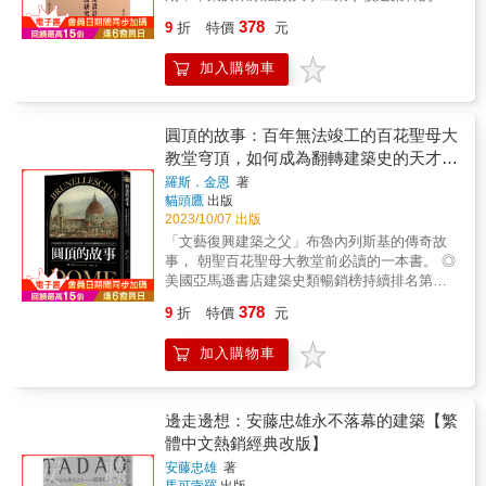
灣客家人謝潤德，返台後結識諸多佛教大德，
378
9
折
特價
元
開始參與佛教活動，其中最重要的是設計寺廟
建築。本論文以謝潤德為觀察點，梳理其生平
加入購物車
信仰及寺廟建築設計，結合書面文獻與田野調
查，探索謝潤德寺廟建築設計裡的人文脈絡，
為宗教史研究與記錄打開新的視野。 &
圓頂的故事：百年無法竣工的百花聖母大
教堂穹頂，如何成為翻轉建築史的天才之
作？
羅斯．金恩
著
貓頭鷹
出版
2023/10/07 出版
「文藝復興建築之父」布魯內列斯基的傳奇故
事， 朝聖百花聖母大教堂前必讀的一本書。 ◎
美國亞馬遜書店建築史類暢銷榜持續排名第一
◎ 前世界宗教博物館館長、建築學者漢寶德專
378
9
折
特價
元
文推薦 ◎ 美國獨立書商協會Book Sense年度
最佳書籍提名 ◎ 美國圖書館協會年度最佳書籍
加入購物車
位於佛羅倫斯的百花聖母大教堂是世界五大
教堂之一，也是義大利建築的代表作，每年從
世界各地前來參觀的旅客可達五百萬人次。它
氣勢磅礡的圓頂是世界最大的磚造穹頂建築，
邊走邊想：安藤忠雄永不落幕的建築【繁
而且由於建造時僅給予各工匠所需的施工圖，
體中文熱銷經典改版】
完整設計圖始終保密，其建成的全部工法一直
安藤忠雄
著
無人知曉。 百年難題與脫穎而出的建築天才
馬可孛羅
出版