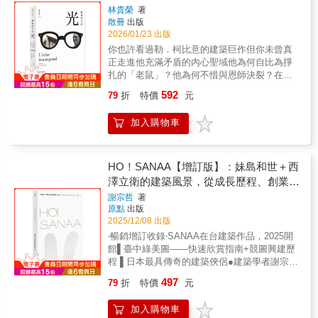
建築，實現結合自然、人與建築的理想，培養
Chaos" as his core philosophy, he aimed to
作高雄佛教堂（1954-1966）即獲臺灣省政府建
林貴榮
著
品全集。本書即為此構想的全球中文版，經過
建築師的美國近代建築先驅。勒．柯比意，他
translate Hong Kong's hybridity and grassroots
設廳十大建築首獎，隨後陸續完成三信家商波
散冊
出版
柯比意基金會正式授權的勒．柯比意中文作品
徹底顛覆建築標準，是建築師中的建築師。貝
culture into a unique design language. He
浪大樓（1962-1963）、鳳山肉品市場（1974-
2026/01/23 出版
集。長達55年的創作生涯，這本由現代建築大
聿銘，是現代主義建築的最後一位大師，他強
designed the Hong Kong Arts Centre and was
1976／1983-1985）等重要作品，並於1967年
你也許看過勒．柯比意的建築巨作但你未曾真
師勒．柯比意親自編輯而成的《作品全集》，
調：「建築是人生的鏡子，是社會的縮影。」
one of the designers of the HKSAR emblem.
榮獲第一屆金鼎獎十大建築師，與林慶豐、王
正走進他充滿矛盾的內心聖域他為何自比為掙
除了是「作品專輯」，更是勒・柯比意的「教
安藤忠雄，對清水混擬土的熱愛讓他被稱為柯
He was also among the first architects to
大閎、陳其寬、修澤蘭、沈祖海、楊卓成等人
扎的「老鼠」？他為何不惜與恩師決裂？在理
程典籍」；甚至也是「側寫傳記」或「成長日
比意第二，他信奉：「你帶給一個人無，他必
practice in mainland China after the economic
齊名。然而，相較於活躍於臺北的建築師群，
性至上的「居住機器」背後，為何藏著詩意與
記」，有「略傳」總述他的人生歷程，全書字
將思考從無知中能夠成就什麼。」還有華特．
592
79
折
特價
元
reform and opening-up.From his return to Hong
長年深耕高雄的陳仁和卻鮮少被書寫。這不僅
孤獨？建築師林貴榮以深具同理的筆觸，描繪
裡行間透露許多他的人生軌跡與個性特質：有
葛羅培斯、阿瓦．奧圖、路易斯．康、金壽
Kong from the US in 1964 until his unfortunate
與臺灣重北輕南的文化結構有關，更基於戰後
勒．柯比意在神壇下的真實掙扎與人性光輝。
年紀輕輕就對現代藝術、工藝與建築創作學習
根、法蘭克．蓋瑞、阿道．羅西、倫佐．皮亞
stroke in 2002, Tao Ho's professional life
加入購物車
外省菁英長期掌握媒體資源與話語權，在這雙
這是一趟精神旅程，邀請您重新認識一個在衝
的想像；有對於布爾什維克的期待與幻滅；有
諾、雷姆．庫哈斯、札哈．哈蒂。他們曾經立
spanned fifty years. His extensive body of
重遮蔽下，他的重要作品逐漸荒廢或消失，名
突中煉就靈魂、在否定中確立自我的建築師，
對於社會主義共居一堂的信念；有寫給業主推
志作一名建築師，也曾經誓言為建築付出一輩
work—including designs, theoretical ideas,
字在建築圈幾乎無人知曉。直到2000年代後
這絕不是另外一本勒．柯比意建築賞析。✺ 法
銷設計提案的信件；有讚揚業主有眼光讓他蓋
子，但他們不是一開始就找到自己的目標，也
and artistic creations—continues to profoundly
期，學界開始重新檢視這位戰後第一代本土建
國勒．柯比意基金會特別授權 ✺ 獨家收錄多幅
HO！SANAA【增訂版】：妹島和世＋西
房子的字句；有自嘲內向封閉仿若「內有惡
不是一路順利完成自己的夢想，他們從默默無
influence Hong Kong's urban landscape and
築師，透過持續的田野勘查與研究，逐步展露
珍貴官方照片✦專序推薦法國勒．柯比意基金
犬」的方案手法；有抱怨被外洩、被竊占的創
澤立衛的建築風景，從成長歷程、創業起
名到成為全球美學的指標，他們從黑暗與沉默
culture today as both experiments and
他在建築史上的位置。本書首度完整梳理陳仁
會主席、法國在臺協會文化合作與交流處處長
意；有淡化在二戰期間企圖經由維琪政權取得
中走向光芒耀眼的世界舞台，這一本濃縮了人
始、創作養分、旅行壯遊到作品風格
謝宗哲
著
practice. By reorganising and re-examining
和的生平和建築實踐，收錄1954至1976年共22
✦名家推薦江賢二 藝術家 姚仁喜 建築師鄭
影響力的意圖，代之以側重技術層次與參與公
類藝術與文化的建築之旅，加上建築師的傳奇
原點
出版
Tao Ho's precious archived legacy, this book
件作品，包括早期代表作品如高雄佛教堂，由
治桂 藝術評論家 謝佩霓 藝評家、策展人✦
共事務的討論；有大膽抖出在國際競圖中被惡
人生，讓你從漫畫與故事中，驚艷創意的啟
2025/12/08 出版
aims to reconstruct his intellectual lineage and
三塔構成入口，外觀融合日式、西式與印度風
專業推薦曾光宗、廖偉立、胡琮淨、徐明松▍
意「做掉」，並且不諱言向國際法庭提告，指
發，15位20世紀最重要的建築師帶領你走進一
‧暢銷增訂收錄‧SANAA在台建築作品，2025開
highlight his standing and contributions to
格，內部以鋼筋混凝土結構堆疊出如印度佛教
你，準備好顛覆您對勒．柯比意的所有認知了
控評審過程與結果不公，違反公告與預算，以
場翻天覆地的人文之旅，誕生屬於你自己的建
館▌臺中綠美圖――快速欣賞指南+競圖興建歷
Hong Kong and international architectural
石窟的大殿空間，混搭成現代化的佛教堂；還
嗎？對建築有一定程度認識的人，大多聽過
及最終選出作品剽竊他方案配置的歷史公案；
築知識史與生活思考。本書特色1.完整收錄20
程 ▌日本最具傳奇的建築俠侶●建築學者謝宗哲
history.
有著名的三信家商波浪大樓，線條錯落律動的
勒．柯比意。他是現代建築之父，他所提倡的
有為在葛蕾（Eileen Gray）房子裡塗鴉作畫的
世紀15位傳奇建築大師的生命故事，包含安東
歷時十年書寫力作●第一手近身觀察＋經典作品
清水建模外牆、漸進式調整樓地板高低成階梯
機能主義及「現代建築五要點」隨著作品傳揚
推諉託辭；有提到兩個日本弟子協助搞定遠在
497
79
折
特價
元
尼．高第、密斯．凡德羅、勒．柯比意、貝聿
選粹導覽＋與台灣因緣＋日本名家SANAA論伊
教室，頂樓設日式兩坡水曲頂，屋脊兩端有象
於世，徹底改變了二十世紀的建築設計觀；他
亞洲的案子；有說到自己和堂弟去吃飯的突然
銘、安藤忠雄。2.輕知識，輕鬆讀：以漫畫說
東豊雄、石上純也、五十嵐太郎、長谷川祐子
鼻雕塑，精密力學構成會跳舞的房子；以及最
在幾個大型都市計畫中提出的高層建築、立體
開竅；甚至有給媽媽慶生的速寫賀卡，絲毫不
加入購物車
故事，161件影響世界美學的不朽作品誕生故事
──訴說你不知道的SANAA故事臺中綠美圖、
為經典的鳳山肉品市場，大膽採用「圓形市
交叉、開放空間與交通系統，更是大刀闊斧地