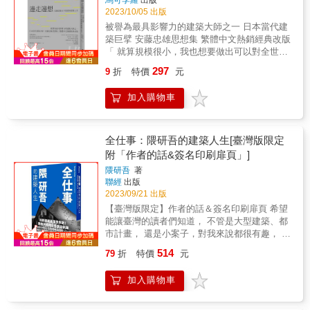
西元1296年，擁有堅強經濟實力的佛羅倫斯決
2023/10/05 出版
定要興建一座屬於自己的大教堂。為了讓教堂
被譽為最具影響力的建築大師之一 日本當代建
的規模無人能及，人民公投加上了直徑43公尺
築巨擘 安藤忠雄思想集 繁體中文熱銷經典改版
的磚造圓頂，落成後將會是世界上最大、最高
「 就算規模很小，我也想要做出可以對全世界
的圓頂建築。然而直至1418年，卻因為設計圖
引以為傲的建築。」 這就是我成為建築師的起
中的巨大圓頂頻頻坍塌，令動工一百多年的大
297
9
折
特價
元
點。 & 齊聲推薦 都市偵探、實踐大學建築學系
教堂始終無法落成。當局只好公開競圖，尋求
副教授 | 李清志 建築評論家、小說家 | 阮慶岳
解決之道。出人意料地，脫穎而出的作品並非
加入購物車
亞洲大學講座教授 | 劉育東 建築觀察寫作者、
出自石匠或木匠之手，而是一位沒有受過建築
策展人 | 謝宗哲 作家 | 藍麗娟 第一次看到舊帝
訓練的金匠暨鐘錶匠布魯內列斯基。 大膽的創
國飯店而感動， 第一次接觸科比意而感到景
新設計，完美打破建築的「圓頂魔咒」 布魯內
仰， 第一次看到帕德嫩神廟的震撼， 建築當
全仕事：隈研吾的建築人生[臺灣版限定
列斯基提出前所未見的非正統建築方法，他摒
前，他是一名虔誠的信徒； 人生當下，他熱愛
附「作者的話&簽名印刷扉頁」]
棄了中央支撐的建造方式，以八角型為底座，
整個世界和生命。 旅行，造就了一個建築家；
設計了建造時能自我支撐的拱形結構。除此之
隈研吾
著
夢想，扭轉了一個人的命運。 從一個高中畢
外他也規畫了砌放磚石的排列方式、建造創意
聯經
出版
業，沒有念過大學，沒有受過專業訓練的人，
獨具的吊車和起重機，也悉心安排工人平台和
2023/09/21 出版
如何成為世界知名的建築師？如何拿到一座又
路線。隨著圓頂的逐漸完工，不但破除了百年
【臺灣版限定】作者的話＆簽名印刷扉頁 希望
一座的獎項？實踐夢想的精力來源究竟是什
來「圓頂勢必倒塌」的迷思，也讓反對者啞口
能讓臺灣的讀者們知道， 不管是大型建築、都
麼？ 我們往往觀視成功者只看到光輝亮麗的一
無言。百花聖母大教堂的圓頂不只仍是世界最
市計畫， 還是小案子，對我來說都很有趣， 都
面，而忘了他們背後無止盡的付出與努力。在
大的磚造穹頂，而且因為布魯內列斯基對完整
是相關聯的。 ── 隈研吾 始終都朝著夢想奔
外人眼中，安藤忠雄是個嚴以律己，也嚴以待
514
79
折
特價
元
設計始終留一手，即使磚塊的排列方式明顯可
跑！建築大師隈研吾親自執筆 「建築師以外的
人的人，要工作室的實習生們走路八小時的路
見，但為何能在頂點完美交會，至今仍是個謎
人，也應該閱讀這本關於人生的書」 徹底解析
程回家，他覺得「『年輕』這個特質本身真的
加入購物車
團。 & 看「文藝復興建築之父」的崛起，也
55件代表作，完整了解大師心中的美學世界 這
很棒。有體力，也有夢想」；當我們抱怨工作
看中世紀的庶民生活 本書細緻地重現文藝復興
是一本坦承無私的分享， 也是一位大師回望30
難找，薪資太低的時候，他卻淡定的說：「工
發源地佛羅倫斯，在十五世紀，歷經鼠疫、戰
年工作軌跡， 對建築及人生的叩問。 不願意就