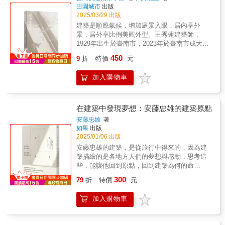
景美女中校園、衛道中學聖堂、陽明山中山
疊合了他作為藝術家的膽識與身為一個人的熱
田園城市
出版
名。1953年，三十六歲的王大閎成立大洪建築
樓、花園新城等。她在關懷社會與環境發展
情，造就了勒．柯比意絕無僅有的地位。」──
2025/03/29 出版
師事務所，開始了他在臺灣土地上「中國建築
下，運用現代粗獷兼表現主義內涵的設計手法
柯閎│建築師、教育家、評論家1987「虛無主義
建築是順應氣候，增加庭景入眼，居內享外
現代化」的實驗探索，他的「現代化」並非單
──以結構性曲面與工法，形塑空間內與外的流
與組構手法的結合；困頓在現代世界裡窒礙難
景，居外享比例美觀外型。王秀蓮建築師，
純挪用中國建築元素，而是融合傳統建築的精
動氛圍──為臺灣帶來獨具律動特色的建築地
行的亂林中，引用此一信念所建構的準則，
1929年出生於臺南市，2023年於臺南市成大醫
神，開創全新的風貌。在首件設計案「建國南
景。她是傳聞中的臺灣第一女建築師，也是新
勒．柯比意顯然意欲燃出一條徑……約化與整
院辭世，享耆壽95歲。1948年考進臺灣省立工
路自宅」，他以一個簡單的長方形平面，打造
450
臺幣百元鈔幣面上「陽明山中山樓」的建築
9
折
特價
元
合的意志力：面對著現代都會成長擴張的崩解
學院（國立成功大學前身）建築系，成為該系
出內部空間自由流暢的住宅，這件作品嘗試結
師。然而澤群建築師事務所曾於1978年失火，
與交通網路的暴增，運用此種幾乎說不上是現
首度招收的八名女性之一。1953年考取建築技
合中國的建築語彙和密斯的風格語法，為當時
珍貴的設計圖慘遭祝融。「尋找修澤蘭」成為
加入購物車
代的工具，勒．柯比意奮力拋出光輝城
師資格，1954年成為臺灣省建築技師公會臺南
國內建築界帶來極大衝擊，並為尋求創新中國
我們努力彌補的遺憾，台灣女建築家學會自
市……」──塔夫里│史學家、評論家1987 「藉
市第一位登記開業的女性建築師，也是臺灣本
建築的年輕一輩指出方向。之後，他陸續完成
2021年策劃啟動「修澤蘭的行動學校」，開始
著『居住的機器』，勒．柯比意希冀體現一種
地高等教育養成的第一位女性建築師。在長達
許多建築案，除了住宅案之外，公共建築案的
蒐集全臺近百件學校建築圖資，期能重構她在
生活方式的解放，一種極度年輕的奔放……
半世紀的執業期間，王秀蓮完成多達七百餘件
表現亦極為精采，如國父紀念館、外交部辦公
在建築中發現夢想：安藤忠雄的建築原點
臺灣戰後國民義務教育政策下，貢獻於全臺各
勒．柯比意極具個人風格、開創性十足的線條
建築設計，分佈在臺灣各地，尤其是臺南市。
大樓、臺大第一學生活動中心等，以及獲得競
安藤忠雄
著
級學校的空間型態演變。本書無法完整羅列修
圖面……美麗地描繪出進退深淺的空間層次，
包括：東門路自宅、五妃街住宅群、臺南女中
圖首獎卻因政治因素而徒然化為紙上傳奇的故
如果
出版
建築師的所有作品；在歷史的洪流中，我們像
刻意誇張的透視景深；相互咬合的形狀、量
中正堂、聖功女中美大苑與天主教瑞復益智中
宮博物院計畫案。王大閎的構思與創作，是一
2025/01/06 出版
是在岸邊擺設一些美麗的小石子，分享給讀
體，即便最小的空間細部都被支解展現出
心。她擅長就地取材、表現本地工匠技藝，兼
個不斷化繁為簡的過程，所以他的作品總能予
安藤忠雄的建築，是從旅行中得來的，因為建
者。雖然圖說與建築難免灰飛煙滅，我們堅
來。」──史考利│史學家、評論家1987 「意欲
顧營建經濟效益。曾獲選民國72與75年度優良
人形式簡單的印象，走入其間卻感受層次豐
築描繪的是各地方人們的夢想與感動，思考這
信，重要的毋寧是公眾的知曉與傳述。
了解勒．柯比意成就的學習者，應該了解他融
建築師、中華民國金鼎獎選拔會第二屆優良建
富、比例勻稱。在造形、尺度、線條、細部工
些，能讓他回到原點，回到建築為何的命
入設計裡的空間與形式特質，因此必須研讀他
築師等。王秀蓮特別注重居內與居外的雙向樣
法，乃至人文內涵，在在都讓後輩建築師由衷
題…… ※安藤忠雄唯一一次在日本NHK大
的圖面，甚至仔細分析他的設計草圖與各種畫
300
貌、重視使用者活動需要，並因地制宜以符合
讚嘆。試想，要有何等才氣及紮實的專業訓練
79
折
特價
元
眾講堂系列演講結集 ※長銷20餘年經典作
作。他在三向度塑形藝術的最偉大貢獻源自二
南國氣候的設計手法；不論是住宅、教育、社
才能創造出這樣的作品？無怪乎他被葛羅培斯
品 安藤忠雄在二十幾歲時因不滿身處的生
向度繪畫藝術的摸索；由此，勒．柯比意展現
福機構與宗教建築，她的作品直接、間接影響
視為最愛的學生。王大閎（1917-2018）- 第一
加入購物車
活環境，而立志走上建築這條道路，他認為旅
了現代建築空間的原理……」──席理曼│建築
了臺南市的街景，帶領我們認識一個不同於北
任中華民國外交總長與司法院長王寵惠的獨子-
行可以形塑人，也能形塑建築，所以安藤以旅
師、教育家1996 「只要是現代建築的歷史或詮
部首都圈、有熱度的臺灣、有涼風的「靜植」
第一位完整接受西方現代性建築教育的在臺建
行來學習建築。 在旅行各地的同時，安藤
釋，往往總萬流歸宗地匯向、或源自、甚或周
地景。