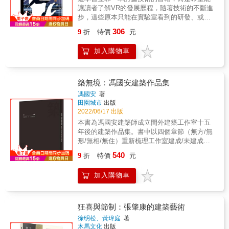
生持續的變異（mutate）與適應（adapt），使
斷地經過工程形塑，為我們帶來更多便捷與舒
以應付下一波空中旅行變革 ●【工廠】信賴控
廠區，骯髒但迷人，我受託在這裡為星巴克設
是呼應陽光特質的構造體。自然光藉著季節與
讓讀者了解VR的發展歷程，隨著技術的不斷進
得台灣的教堂不論在哪個時期，相較於西方教
適， 提升了生活品質，造福未來。 如果你曾經
制工廠──辦公室和作業樓層都在同一棟，首創
計店面。 男子氣概十足，又有點壞壞的男團
四時推移，細膩的光線變化賦予空間不同的氣
步，這些原本只能在實驗室看到的研發、或是
堂承繼宗教派別與其建築類型的主體性脈絡，
想過「那是誰做的？」 那麼，在本書中就可以
工廠民主精神先例；隨拆即用，隨時因應各種
EXILE的錄音室就在目黑川沿岸， 也道出了這
氛，光似乎進入了空間並調整了空間。
遊戲玩家們的小眾技術，變成了重要的主流技
風格與規制、崇高與神聖，並非這些台灣在地
找到答案！ 《50位史上最偉大的建築師》 建
306
變更與擴建的「漂亮棚子」 ●【住宅】Y 立方
9
折
特價
元
個團體的本質。 六本木 二戰後受美國占領期
術，並應用於大眾的日常生活中。回溯到本書
教堂主要傳遞的信息，反倒因積極尋求在地認
築，作為一種藝術形式的確是獨一無二； 它也
──利用新科技「預製建材」，幾小時內就能像
間，軍隊染上了美國的色彩， 六本木以軍隊為
的主題「VR的乘法關係」，我們可以理解為現
同與突破本位主義，而更富有一種因時制宜、
是唯一讓我們不得不親自參與的藝術形式。 那
積木一樣拼裝組成，成本六萬英鎊 &
加入購物車
媒介，逐漸成為帶有美國色彩的地區。 比方
在最熱搜的元宇宙其實也是VR的一種乘法關係
因地制宜的邊緣實驗性格。聖經中基督「道成
些被我們推崇的偉大建築師，比起在其他領域
說，六本木也散發出與橫須賀、佐世保、岩
的大躍進。雖然元宇宙還需要時間繼續催化和
肉身」（incarnation）的神學觀點或許可以為
的專業人士， 更有可能影響我們的日常生活。
國、 沖繩等地相同的「基地城市」的氣味，亦
推動，不過我們可以看到在後疫情的新常態生
教堂空間外顯的神聖性消逝做辯護。耶穌在世
在所有的藝術形式中，建築就是人類的故事，
被稱為「不良外國人群聚地」， 這種不良色彩
活中，虛擬世界的應用將會持續演化與融合在
築無境：馮國安建築作品集
時與罪人共食，犯安息日為人醫病，都在挑戰
透過這些故事，我們可以了解是哪些人讓這些
吸引了年輕人。 世田谷‧中央線沿線 我在吉祥
我們生活中，也提供未來人們更多元的交流平
傳統猶太人對於教條式形式主義來區分聖俗的
馮國安
著
故事變得偉大， 而這件事最有價值的一面，就
寺和下北澤，利用廢品（垃圾）設計了廉價的
台。看完這本書，或許會發現新冠疫情是危機
田園城市
出版
謬誤。真正的神聖性是透過日常實踐而非儀禮
是我們對自己又多了解了一些。 本書所介紹的
串烤店和小酒家。 這類小酒家也是連繫東京與
也是轉機，不僅提供原本停滯不前的虛擬實境
2022/06/17 出版
流程中得到的「重生」，福音的傳播是藉著信
古今世界著名建築── 從赫米烏努大師的埃及金
大地的重要絲線。 透過垃圾，大地與人類相
一個新的舞台，也快速提供虛擬實境跨領域的
徒分散而非聚集來完成，神聖的「召喚」更來
本書為馮國安建築師成立間外建築工作室十五
字塔，到貝聿銘設計的羅浮宮玻璃金字塔，古
連。 銀座‧丸之內 銀座再過去有歌舞伎座。江
機會。
自日常動靜中的靈光啟發，甚於聖殿敬拜裡的
年後的建築作品集。書中以四個章節（無方/無
今對照； 由約恩&middot;烏松設計的雪梨歌劇
戶時代， 散布在日本橋與木挽町一帶的歌舞伎
聖靈充滿。 廖偉立建築師一系列的台灣教會建
形/無相/無住）重新梳理工作室建成/未建成作
院，已被列為世界遺產，為澳洲帶來龐大的觀
小劇場， 被江戶幕府視為反政府的危險娛樂設
築設計作品，從「基督救恩之光教會」擺脫一
品， 從作品中理解建築師如何利用設計連結人
光效益； 倡導永續性城市建築的建築大師揚
施，受到監視。 進入明治時代以後，需要一個
540
9
折
特價
元
直以來台灣教會建築制式的後現代樣板印象，
與自然的和諧關係。 無造章節介紹設計教育的
&middot;蓋爾，將墨爾本打造成為世界最宜居
相當於巴黎歌劇院的國家級藝術殿堂， 因而在
為沈寂已久的都市「靈性空間」，注入足以容
成果， 如何在設計師與教師身分之間實現建築
的城市之一； 中國明朝建築師蒯祥率領香山工
木挽町興建了大型歌舞伎座。 歌舞伎座多災多
加入購物車
納台灣社會信仰轉變的巨大能量。由於台灣密
理想。 無念章節為三篇關於作者的文章， 以客
匠興建的紫禁城，是古代宮殿藝術的集大成之
難，經歷祝融、地震及轟炸， 多次重建，我受
集的都市涵構，使得城市教會建築的複合與垂
觀的評論去認識建築師的創作理念。
作， 也是全世界最宏偉的宮殿建築群之一； 建
託設計第五代的歌舞伎座。 淺草‧押上 即使是
直化成為必要，打開教會空間與社區生活的對
築師菲利波&middot;布魯內萊斯基運用雙層圓
現在，對大自然敏感度較高的人， 只要去到淺
話與連結，嘗試讓教堂空間在「機構」的服務
頂技法， 打造出全世界最大的磚造圓頂教堂──
狂喜與節制：張肇康的建築藝術
草，就能獲得特別的感受，發現自己的心境在
性與「聖堂」的神聖性之間的內在衝突中，找
聖母百花大教堂； 當然，也別錯過了由建築師
徐明松、黃瑋庭
著
此地大不相同。 神樂坂 在往後的城市，步行將
到「聖俗並存」的柔性空間原型。救恩之光教
華特．葛羅培斯於1919年春季創建的包浩斯學
木馬文化
出版
變得非常重要。 文豪夏目漱石也住過我家附近