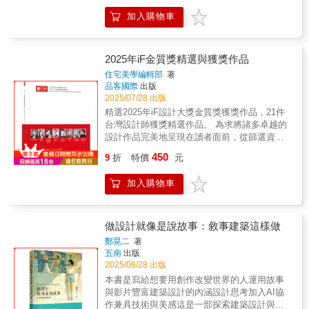
他的畫不亞於好友畢卡索，卻只有療癒時才繪
例分析、建築概念發展的靈感來源，長期被視
餘。很多朋友反應希望收藏，要求再次出版，
他們看似random、自由、浪漫的建築形態，背
圖。繪畫是他的心，文字是他的刀，而建築，
為經典入門與進階並重的作品集，在建築教育
加入購物車
但由於是手工書，再版實受限制，因而醞釀出
後有著如何的設計方法？他們如何設計出妹島
是他用這兩種力量合成的璀璨舞台。勒．柯比
與專業領域中有永恆的影響力。▎現代建築大
版新作品集的動機；時去荏苒，歲行復半，事
建築／西澤建築/SANAA建築？SANAA建築帶
意從不單純追求推翻，而是在衝突中鍛造自
師，齊聲推薦世人皆知勒．柯比意是個偉大的
務所已經成立第25年。作品集收錄分公家案和
給我們什麼可期待的未來呢？90年代以來，
我；不僅反對舊秩序，也警惕現代化的虛假外
建築師、偉大的藝術家、真正的創作者……對
私人案，當中作品執行多不容易；公家案更常
SANAA這對建築俠侶身上發生了許多令人心動
2025年iF金質獎精選與獲獎作品
衣。他的偉大，不是因為他永遠站在反方，而
我而言，最為深切的貢獻乃是在建築與都市規
陷入台灣制度的泥沼，我早已將它視為淬鍊。
的奇蹟，包括2025年的台中綠美圖、1993年受
住宅美學編輯部
著
是因為他始終站在真理與信念的那一邊，即使
劃領域裡，他是一個完完全全的解放者。」──
當中南投廣英國小、雲林麥寮社教園區，分別
邀在紐約MoMA輕構築中展出、2004年威尼斯
品客國際
出版
那條路孤獨、崎嶇，甚至充滿敵意。他不只是
密斯│建築師1965「要想完全捕捉〔勒．柯比
代表兩段時期的里程碑，實踐有機建築在台
建築雙年展贏得金獅獎、2010年妹島和世成為
2025/07/28 出版
一代建築大師，在林貴榮筆下，他是孤獨卻劃
意〕作品的含意，極度不易……他的建築龐
灣。內容也收錄了文章論述，多是在幾次建築
第一位贏得普立茲克建築獎的東方女性、2010
精選2025年iF設計大獎金質獎獲獎作品，21件
破時代的光：勒．柯比意。【本書特色】* 法國
然，詩意與創意沛然充塞於作品與生命。他是
旅行後寫下的心得；主要是想應證我在學生時
年成為第一位受邀出任威尼斯建築雙年展總策
台灣設計師獲獎精選作品。 為求將諸多卓越的
「勒．柯比意基金會」特別授權之獨家珍貴官
一個全人，賦予事物新的意義、新的價值，全
代所受的有機建築教育，師長們留下來重要的
展人的東方女性建築家，21世紀的十數年間，
設計作品完美地呈現在讀者面前，從篩選資
方照片* 林貴榮爬梳眾多原文資料，挖出那些你
面而深刻地豐富了世世代代的未來。」──葛羅
思想談話。透過同儕交流、設計實踐、旅行過
捲起了一陣屬於SANAA的建築旋風。【最傳奇
料、內容整理、編排版面到最後印刷，每一個
從不知道的勒．柯比意故事【誰適合／應該讀
培斯│建築師1965「當我自學校畢業後，摸索著
450
程，持續應證與探索。執業過程我同時在大學
的日本女建築師──妹島和世】妹島和世，看起
9
折
特價
元
環節都凝聚著編輯們的智慧與辛勞。每一篇文
這本書？】* 建築、設計、藝術領域的學習者*
〔建築的〕疆土，漫遊到一個小村落，一個非
帶設計課，發現這幾年網路資訊傳播非常的
來毫不起眼、嬌小玲瓏的日本女子，如何創造
章、每一幅圖片，都是經歷千錘百鍊的優秀成
想了解勒．柯比意內在世界的讀者* 任何對於
常不熟悉的小村落，一切對我顯得無與倫比的
快，有機建築已不再神秘，引用「有機」似乎
出這股風潮，成為當代最具影響的女性建築師
加入購物車
果，希望方便讀者深入了解這些獲獎作品背後
「創造者如何對抗體制、重塑時代」感興趣的
陌生。但是透過它，並且藉由它，我突然明瞭
變得很受歡迎。看似枯燥的建築史，都透露了
呢？而追隨著他的建築男子西澤立衛，又是如
的故事與設計理念。因此本專刊不僅是單純對
人* 喜歡讀故事，從中感受人性深度與時代張力
建築是什麼……勒．柯比意為我提出問題，透
當時西方建築界分裂成兩派；不似機械論簡單
何從跟隨她、演化成合夥人的角色、並逐漸走
獲獎作品的介紹，更象徵爭著向設計師們致敬
的讀者【名人推薦】感謝國際各界專文推薦！*
過他問題的力道，為我揭示了真正的本質……
易懂，艱澀的有機學派幾乎被歷史遺忘，到如
出屬於自己的建築之路？基於以上好奇、也因
的誠摯情意，因為唯有依靠每一位設計師的積
法國勒．柯比意基金會／主席．布麗吉特．布
做設計就像是說故事：敘事建築這樣做
每個人在他的作品中都有一個冀望回應的對
今卻影響甚大，甚至有機觀念部分早已內化，
為對於其白色美學的偏好，筆者謝宗哲決定徹
極創新與奮鬥不懈，設計行業才擁有不斷前進
維耶*法國在臺協會文化合作與交流處／處長．
象，我常常會喃喃自語：『勒．柯比意，我可
鄭晃二
著
例如因地制宜、適材適所等觀念。有機建築的
底地透過深度的典籍閱讀與實地建築體驗考
的動力。 2025年iF設計獎共收到來自66個國家
喬蘇亞·塞雷斯*中原大學建築系教授／曾光宗*
做得還可以嗎?』你瞧，勒．柯比意可是我的老
五南
出版
本質探討變成很重要，否則很容易掉入形式陷
察，來勾勒出他們建築創作之路的軌跡。【歷
╱地區、近11,000件參賽作品。經過兩階段嚴
立建築師事務所負責人／廖偉立*汶墨工作室負
師……」──康│建築師、教育家1972「〔勒．
2025/06/28 出版
阱。出版作品集不代表完全了解什麼是有機建
時十年的寫作企圖】這是一個延宕許久的書寫
謹的評選流程，包含線上初審，以及於在德國
責人／學者 胡琮淨*銘傳大學建築系助理教授／
柯比意杜明諾住宅的〕自由平面，可能是長期
本書是寫給想要用創作改變世界的人運用故事
築，相反地我仍在不斷地探索與學習。感謝上
計畫。最初的構想，起始於將近10年前，
漢堡舉行的最終實體決審，最終由131位國際設
建築史學者 徐明松
常態性變化裡最具關鍵性的轉變，一個先聲奪
與影片豐富建築設計的內涵設計思考加入AI協
帝，感謝影響我甚遠的德籍教授Pr. Dr. Arin、
SANAA在歐洲的建築代表作──法國羅浮宮朗
計專家選出本屆得主。今年的評選尤具意義
人、呈現文化意識轉變的確然象徵……它的意
作兼具技術與美感這是一部探索建築設計與敘
李𠄘寬先生等。感謝受邀寫序的孫全文、阮慶
斯分館開幕；再加上SANAA贏得了臺中綠美圖