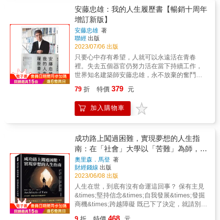
作不是等來的，是自己創造出來的。」我們認
爭與政治鬥爭的歷史背景。帶你看見日後因圓
這樣成為「社會人士」， 在混亂充滿對立的新
安藤忠雄：我的人生履歷書【暢銷十周年
為「科技始終來自於人性」，他卻偏偏覺得就
頂而被尊為「文藝復興建築之父」的布魯內列
世界，保持挑戰精神，開始奔跑。 「建築是信
增訂新版】
是要「刻意不方便」，因為「當面親自和對方
斯基，如何從眾人眼中的瘋子，成為公認的天
用的產物，倘若不一塊一塊細心堆築名為信用
溝通，經常會找到度過難關的線索，讓工作進
安藤忠雄
著
才設計師，即使遭到同儕的較勁與陷害，還是
的磚頭，就不會有人請我打造建築，無法一蹴
行得更順利。」諸如此類的特殊觀點，往往予
聯經
出版
在當代建築方法完全無法應用的情況下， 打造
可幾或越級而上。所以建築師必須有著長跑選
人一種當頭棒喝、恍然大悟的感受。 本書且看
2023/07/06 出版
出史無前例的經典建築結構。不僅是世界遺產
手般的體力、跑法、意志力，才能咬緊牙關，
安藤忠雄暢談自己的人生經驗，與孩提時代直
只要心中存有希望，人就可以永遠活在青春
百花聖母大教堂的建造過程，也是一部人性交
持續創造出好的作品、讓人喜悅的建築。」 隈
到今日在世界各地工作的經過；亦看到他對建
裡。失去五個器官仍努力活在當下持續工作，
織的複雜故事。 & 各界好評 「作者不只講述天
研吾從不拘泥於作品的大或小，在他眼中，建
築的熱情與理想，乃至對社會和自然環境的關
世界知名建築師安藤忠雄，永不放棄的奮鬥故
才布魯內列斯基的故事，也呈現了 15 世紀義大
築物的大小都是構築成日常風景再重要不過的
切與責任。本書字字珠璣的佳言錦句──獻給一
事！★暢銷十年，完整記錄建築大師的人生故
利的艱困生活。」 ―《柯克斯書評》 「一
存在，他的作品呈現中沒有框架，更極力打造
379
79
折
特價
元
百年後想要成為建築師的年輕人！
事★上市至今好評不斷，建築家、設計家等推
幅展現人類工程奇蹟的拼貼畫。」 ―《紐約時
貼近人心，融入背景的建築，兼具獨創與尊重
薦的必讀之作★安藤忠雄親自修訂，增補內容
報》書評
自然的特質。 《全仕事》不僅記錄了他對建築
加入購物車
與訪談，將這十年來的經歷毫無保留呈現沒有
的想法，同時也是他完成工作後的自我省思，
學歷與人脈，自學自立拓展無限可能，在惶惶
更是他重新梳理截至今日職人生涯的回首。曾
不安的年代，走出屬於自己的人生路。「我們
經年少，衝撞體制創造實驗性極強的作品，到
不知道未來會發生什麼事，正因為如此，才想
成功路上闖過困難，實現夢想的人生指
如今更關懷人與人之間、自然與永續的未來。
用盡全力把每一天都好好活下去。」在大阪工
南：在「社會」大學以「苦難」為師，奧
身為一名國際建築師，他所有的建築作品、全
業區成長，從一個愛打架的小孩到走上建築之
部的工作，見證也映照了時代。
里森.馬登的26堂人生課，跟著本書成為
奧里森．馬登
著
路，安藤忠雄在《安藤忠雄：我的人生履歷
財經錢線
出版
命運的建築師！
書》這本文集中，坦然闡述不斷與現實對抗的
2023/06/08 出版
建築家工作之真實面貌，紀錄生命中影響他許
人生在世，到底有沒有命運這回事？ 保有主見
多的良師益友與家庭故事，並誠實剖析面對各
&times;堅持信念&times;自我發展&times;發掘
類建築案的困難及奮鬥歷程，不改初心且期許
商機&times;跨越障礙 既已下了決定，就請別再
以一己之力擴散，為下一代帶來永不放棄的精
猶豫！奧里森‧馬登談「所謂命運」 & 「沿路種
神和學習的熱誠。
468
9
折
特價
元