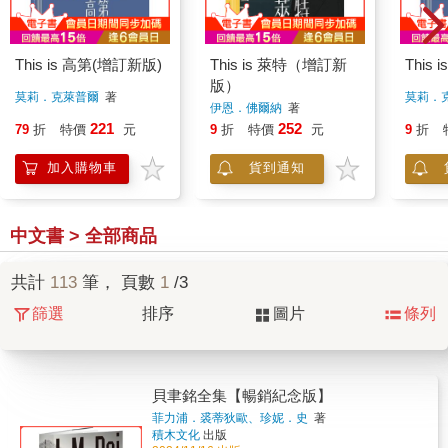
This is 高第(增訂新版)
This is 萊特（增訂新
This 
版）
莫莉．克萊普爾
著
莫莉．
伊恩．佛爾納
著
221
252
79
折
特價
元
9
折
特價
元
9
折
加入購物車
貨到通知
中文書 > 全部商品
共計
113
筆， 頁數
1
/3
篩選
排序
圖片
條列
貝聿銘全集【暢銷紀念版】
菲力浦．裘蒂狄歐、珍妮．史
著
積木文化
出版