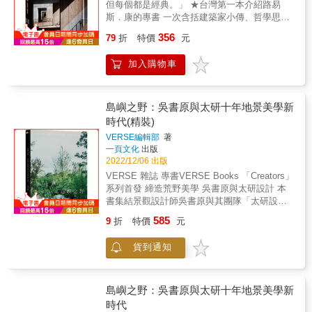
上。 ➔請把人生、精力和熱情，都奉獻給那份
但每個都是經典。」 ★台灣第一本介紹路易
樹。每個人都應該可以坐在自家的門廊或附近
你能勝任的工作吧！ & ▎只要再多看一眼 善於
斯．康的專書 一次含括建築家小傳、哲學思
廣場的長椅上。每個人都應該可以在幾分鐘內
利用已有的東西， 就能在日常生活中發現商
考、作品介紹、實踐方法★ 路易斯．康是 ◆繼
356
走到一座公園，在那裡散步，和小孩玩耍，或
79
折
特價
元
機。 & &bull;認為自己天生運氣差，缺乏機
萊特（Frank Lloyd Wright）之後，美國最重要
是享受季節的更迭。無法提供這些權利的城
遇？ &bull;當機會終於到來時，你能夠抓住
的建築名家。 ◆當代建築最重要的精神導師。
市，就是不夠文明。」──Rogers Stirk Harbour
加入購物車
嗎？ &bull;總想著貴人出現，助你走出不幸牢
◆影響安藤忠雄、改變世界美學的建築大師。
+ Partners 讓每一棟建築，都有成為「公共空
籠？ & 「我們仰望天空，卻把身邊人遺忘。」
美國建築師、教育家、哲學家路易斯．康
間」的無窮可能 ▎代表作：龐畢度中心∣倫敦千
從一朵花裡，蜜蜂採到的是花蜜，對蜘蛛而言
（Louis Isadore Kahn, Estonia 1901 / New
禧巨蛋∣希斯洛機場第五航廈∣波爾多法院∣利德賀
卻是毒藥。 有人能從廢皮革、廢棉等不起眼的
York 1974），為二十世紀最傑出的建築師之
島嶼之野：吳書原與太研十年地景美學新
大樓∣勞氏大樓∣高雄捷運中央公園站∣桃園機場第
垃圾裡挖到第一桶金； 而有些人卻只因為落魄
一，發展出一套嶄新的理論性和造型的語言，
時代(精裝)
三航廈 本書為龐畢度中心建築師Richard
和貧窮才不得不與這些垃圾為伍。 有人能從小
為現代建築注入新的生命。分散於美國、印度
Rogers的親筆自傳，從小時候的建築啟蒙談
VERSE編輯部
著
事中看到商機並發家致富，有人卻視若無睹地
及孟加拉的一些主要作品，都在其一生最後的
一頁文化
出版
起，訴說歷經戰亂、患有讀寫障礙、「天生不
錯過。 ➔只要能抓住普通的機會，就有可能使
二十年間完成。作品整合了結構系統、材料、
2022/12/06 出版
是學建築的料」的他，如何從一位穿著牛仔
之成為成就偉大的籌碼！ & 本書特色 & 本書講
光線、幾何原型、人性價值於一體。他於1971
褲、T恤去參加頂級頒獎典禮的小建築師，蛻變
VERSE 雜誌 專書VERSE Books 「Creators」
述了人生中將會面臨的各種挑戰和困難，奧里
年獲得美國建築師學會金質獎章、獲選美國文
為足以撼動城市的世界級大師。這是一部情感
系列首發 締造荒野美學 吳書原與太研設計 本
森‧馬登透過許多真實案例及多位偉人的經歷，
藝學院院士，1972年獲英國皇家建築師學會金
豐沛的回憶錄，也是一部當代建築編年史，從
書集結景觀設計師吳書原與其團隊「太研設
闡述如何透過「自我覺察」、「自我管理」洞
質獎章。 從美國建築師學會所設立的「廿五週
柯比意到密斯，對近現代建築史進行了第一手
計」的十年地景創作精華。太研靈活運用了台
察人生密碼的智慧，並提醒讀者不斷反省自身
年建築作品獎」（Twenty-five Year Award）便
585
9
折
特價
元
回望與反省；從倫敦、紐約到芝加哥，不只談
灣豐富在地物種，讓他們獨樹一格的野美學在
的想法和行為，從中找到打破僵局、重獲新生
可看出，路易斯．康的作品備受建築專業人士
建築設計理念，也談城市規劃、公共空間、歐
島嶼上遍地開花，改變台灣公共空間的綠景、
的契機。希望每位讀者都能成功扭轉人生，做
所肯定。該獎項每年只選出一件作品，自1969
貨到通知
美城市比較、建築史、建築教育和未來願景。
私人建築的花園樣貌，為台灣景觀設計開啟新
自己命運的建築師。 &
年首次頒發至2014年以來，所選出的四十五件
談如何打造城市，同時也談居住正義，更關心
篇章。 &
作品中，路易斯．康就有五件，僅次於艾羅
人類未來。當中更詳細記述了Richard Rogers
&bull;沙陵南（Eero Saarinen）的六件。兩人
各時期重要建築波瀾壯闊的執業實況，像龐畢
島嶼之野：吳書原與太研十年地景美學新
最引人矚目的原因不僅是獲獎次數最多，更難
度中心，其背後執行規劃的複雜與詭譎，與這
時代
得的是，他們在相對短暫的建築生涯中，創造