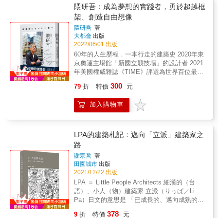
複雜並存的有機體，成為使福音融入鄰里的共
低調隱晦，突顯人與自然或環境空間的美好互
隈研吾：成為夢想的實踐者，勇於超越框
& 建築學者徐明松歷經數年深入研究、蒐集、
享場域。一方面開放與吸納街巷空間的真實狀
動。 以此聞名世界的建築大師隈研吾，並不認
架、創造自由想像
探訪，終將張肇康散落香港、美國、中國各地
態與生活能量，認同與轉化自身的地方價值，
為好的建築必須高高在上，他常常在不佳的條
的建築作品梳理清晰，分為「東海時期1954-
隈研吾
著
另一方面處處帶入神聖之光與日常連結、相互
件下就地取材，這也有在負中求勝的意味。 所
1959」、「後東海時期1959-1975」以及「沉潛
大都會
出版
滲透與對話，將土地的人文歷史、社會活動、
以每一個建案都是挑戰，都為世人帶來驚喜，
時期」三輯，共二十多件精選作品，深入淺出
2022/06/01 出版
自然環境與宗教的精神性，試圖用「多樣、混
更成為他不斷進化的契機。 & 本書由曾任建築
地介紹張肇康其人其作的發展歷程、職業環境
60年的人生歷程，一本行走的建築史 2020年東
雜、衝突與流動」的「複調設計」手法，將多
專業雜誌《日經Architecture》的總編輯，現為
與作品特色。由此，可清楚看見一條脈絡的成
京奧運主場館「新國立競技場」的設計者 2021
元差異的地域性能量融入其中。這本設計作品
圖文作家的宮澤洋，實際探訪隈大師30多年來
形：張肇康試圖將他所學到的包浩斯現代性，
年美國權威雜誌《TIME》評選為世界百位最具
集，就是試圖捕捉他在渾厚的空間概念浮現時
最具代表性的50件建案，以「驚豔系」「幽靜
努力嫁接到華人傳統的木構建築，創作、實驗
影響力人物之一 2022年臺中巨蛋體育館 設計
的那道日常的靈光。 &
系」「舒展系」「隱晦系」分類，藉著千幅精
300
79
折
特價
元
一系列的「中國現代建築」，而後更以「現代
者 & 隈研吾最新力作！ & 談建築：聊建築與環
美彩色插畫詮釋，鉅細靡遺地展現出其中的創
之眼」進行民居的測繪與記錄。讀者不只能認
境的融合；聊建築與時代的關聯 談人們：他對
意與趣味。 & 除搭配實際建物的照片和詳盡的
加入購物車
識個別作品，也可以更有系統性地理解作品在
都市與人的剖析；對人與人之間的關懷 談自
資料，更特別製作了隈建築進化圖和縣別分布
時代中所象徵的意義。 & 本書不僅是一本透過
然：不刻意追求視覺饗宴；嘗試環境友好的建
圖，堪稱至今最完整的隈研吾建築書。專為本
作品來述說的建築師傳記，也不單純是一部經
材 & 一覽他的人生歷程，細讀他對建築的熱情
書特別收錄的訪談，激發出建築師和讀者間的
典現代建築指南，徐明松亦想透過張肇康一代
與思考， 解讀新型冠狀肺炎後建築界的現況與
LPA的建築札記：邁向「立派」建築家之
火花，也對話出你我所不知道的隈研吾祕密。
的建築師生命，探討建築師與社會相容的可能
未來。 & 1964年 東京奧運會，夢想的開始
路
& 展現「隈建築」的魔法與魅力，傳達現代建
性與困厄處──為何頂著顯赫文憑與歷練、年方
1970年 大阪世博會，令人失望的建築前輩們
築的趣味 無論自己的建築知識有幾分，看了都
謝宗哲
著
43歲的張肇康，就已完成此生最好的作品？之
1977年 非洲考察之旅，人與人之間的互信與
愛不釋手給滿分 & 隈研吾的建築魔法： ‧傳統
田園城市
出版
後僅能透過民居的研究，作為在這種充滿磨難
互助 1985年 紐約留學生活，從討厭日本到喜
與現代矛盾的交融：日式建築歌舞伎座後的摩
2021/12/22 出版
的創作環境裡唯一的救贖與出口？一如王大閎
歡上日本 2020年 新國立競技場，夢想的實踐
天大樓，卻有白色瀑布傾瀉而下的詩意 ‧打破既
LPA ＝ Little People Architects 細漢的（台
晚年提筆寫起小說，陳其寬拿起顏料揮灑。作
2021年 美國權威雜誌《TIME》評選為世界百
定觀念的新創意：不居高臨下的海景展望台，
語）、小人（物）建築家 立派（りっぱ／Li
者拋出提問，勾畫巨匠身影，只希望能讓來者
位最具影響力人物之一 2022年 臺中巨蛋體育
卻由地底而出的通道，讓人也成為風景 ‧人與環
Pa）日文的意思是 「已成長的、邁向成熟的、
可以站在他們的肩膀上，看得更廣、更遠。
館正式動工 致想成為夢想家的你
境間的自然結合：木條從天而下和自然光融為
有能力的、了不起的」 Little People
&hellip;&hellip; &
378
9
折
特價
元
一體，讓閱覽室充滿聖地感的森林光影 ‧讓空間
Architects（簡稱LPA）於2009年由作者謝宗哲