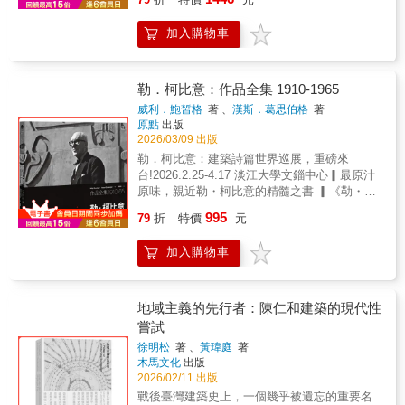
設計、平面設計、繪畫、雕塑，乃至東西方哲
建築師跳脫建築的沉重結構，隈研吾穿梭於藝
學與宇宙科學等多元文化藝術範疇。建築歷史
術、哲學、科學等領域，將「點、線、面」淬
加入購物車
學者黎雋維蒐集大量何弢未經發表的設計手
鍊為共存與流動的新工具，以敏銳而前沿的眼
稿、相片及資料，經過七年的整理與深入研
光解讀思索，發起一場輕盈建築的演繹。在康
究，還原何弢與香港建築、藝術及文化相互交
丁斯基的構成、量子力學的微觀、拉圖的行動
織的跌宕人生，並記錄低香港文化歷史與建築
勒．柯比意：作品全集 1910-1965
者網絡理論等中尋索，試圖重建人、物、空間
設計的重要一頁。畢業於哈佛大學設計研究生
威利．鮑皙格
著 、
漢斯．葛思伯格
著
的新連繫。並透過擬態自然現象、汲取古典及
學院的何弢，師從Walter Gropius和Joseph
原點
出版
傳統建築的構築智慧，與柯比意、密斯等建築
Sert等現代主義大師。他的建築訓練深受包浩
2026/03/09 出版
名家對話，激盪出隈研吾獨特建築觀的基石
斯思想影響，創作橫跨城市規劃、建築、平面
勒．柯比意：建築詩篇世界巡展，重磅來
——「點、線、面」，藉此以更輕柔的姿態與
設計、繪畫、雕塑乃至哲學與科學。他以「亂
台!2026.2.25-4.17 淡江大學文錙中心▎最原汁
自然共存，構築出全新的建築語言。全書收錄
中尋序」為核心理念，將香港的混雜性與市井
原味，親近勒・柯比意的精髓之書 ▎《勒・柯
七十二篇散文及匯集影像資料，傳達隈研吾對
文化轉化為設計語言。他是香港藝術中心的建
比意：作品全集 1910-65》是「作品專輯」，
二十世紀僵硬、沉重建築形式的再思索，並提
995
築師、特區區徽設計者之一，更是改革開放後
79
折
特價
元
更是「教程典籍」;甚至也是「側寫傳記」或
出更隨性、易拆解的建築主張。以簡潔的敘事
首批北上實踐的建築師。何弢的事業從他於
「成長日記」……字裡行間無時不刻散發勒・
風格呈現，散文般的短篇充滿趣味與啟發，帶
1964年自美國回港，到2002年不幸中風，橫跨
加入購物車
柯比意的氣息、透露他的存在，感受到他的自
來對建築哲學的全新啟示。
共五十年。他眾多的作品—包括設計、思想理
負、他的挫敗、他的自得、他的酸楚、他的堅
論和藝術創作—中的實驗與實踐，至今仍然深
持、他的犬儒、他的抱負與他的信念。──曾成
刻地影響着香港的城市及文化。這本書希望透
德●｜設計｜個性｜挫折｜才華｜理念｜最精華
地域主義的先行者：陳仁和建築的現代性
過重新整理和審視何弢遺世的珍貴檔案，重構
的「精選總覽」●勒・柯比意基金會授權理解20
嘗試
其思想脈絡，以彰顯他在香港及國際建築歷史
世紀建築不可或缺的經典中的經典「作品全集
上的地位和貢獻。Tao Ho (1936-2019) —a
徐明松
著 、
黃瑋庭
著
呈現我一路走來的思路想法，就像我的血肉身
木馬文化
出版
renowned Hong Kong architect and cultural
軀，直接連通我的生命……」──勒・柯比意●
2026/02/11 出版
practitioner. He was trained among the
勒・柯比意──身兼編輯&作者●▎應建築系學生
pioneers of the Modern Architectural
戰後臺灣建築史上，一個幾乎被遺忘的重要名
要求，傳授建築設計的作品集 ▎繁體中文最佳