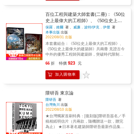
主義小組」著手扭轉英國的都市生活？當在倫
轉為漫畫！ --------------------------------------------------
亮建築空間，因為建築空間必須讓人感受到每
敦這座保守城市進行建築改革是如此舉步維
-------------------------------------------------------------------
年、每季、每日時光的不同&hellip;&hellip; ◇
艱，甚至受到查爾斯王子百般阻撓，他直接當
---------------------------------------------- ｜特色一｜：
百位工程與建築大師套書(二冊)：《50位
一幢偉大的建築始於不可量度的靈感啟迪，經
著王子的面嗆聲，還登報公開譴責王子濫用特
聽見不為人知的建築師心聲 你眼中的建築師與
由一連串可量度的設計過程，最後呈現出不可
史上最偉大的工程師》、《50位史上最
權！ ▎一度被AA校長認定「不適合做建築」的
實際的建築師根本完全不同，從未想過建築師
量度的精神向度。 ◇ 一幢建築物不可量度的精
偉大的建築師》
保羅．維爾
著 、
威廉．波特/伊克．伊傑
著
建築大師 出身建築世家，義大利曾祖父
會有這些情緒起伏。 ｜特色二｜：幽默療癒的
神，有賴於其可量度的實際情況與構件。 ◇ 每
本事出版
出版
Eugenio興建自己的別墅，堂哥Ernesto Rogers
圖像，讓你看了又哭又笑 運用線條簡單的筆觸
本書都是一種奉獻，儲存這些奉獻的地方是近
2022/08/31 出版
的米蘭BBPR是義大利最知名的現代建築事務
來呈現圖像，光看到圖就很療癒，不知不覺將
乎神聖的圖書館，向你訴說著此種奉獻。 ◇ 當
本套書組合：《50位史上最偉大的工程師》、
所，二戰的爆發讓他遠離這一切，讓他從原本
一篇篇故事看完。 ----------------------------------------
光線尚未觸及建築物的翼側之前，並不曉得自
《50位史上最偉大的建築師》共兩冊 見證古今
的義大利資產階級生活，轉落到倫敦一間寄宿
-------------------------------------------------------------------
己有多麼偉大。 ◇ 工程和設計不應該是兩回
中外的優秀工程師與建築師，突破時代限制大
單人房。天生患有「讀寫障礙」讓一切更加絕
--------------------------------------------------------- ｜每
事，他們必須是同一件事。 ◇ 結構和建築是不
膽創新，形塑世界 《50位史上最偉大的工程
望，學習過程中Richard Rogers的繪圖能力更
一則內心劇場，都是笑中帶淚的建築人生｜ 曾
能被分開的，它們彼此共生。 ◇ 書本極其重
923
66
折
特價
元
師》 一本由STEM教育大使及STEM教育叢書
是「出了名的爛」。這樣的他，日後如何逆轉
以為考上建築系，就是所謂的人生勝利組， 沒
要，沒有人曾經付清過一本書的價值，他們僅
作者共同執筆的跨學科最新力作！ 你可曾想
人生，進入歐洲最高建築學府AA建築聯盟學
想到從此熬夜熬成了遊魂，喝蜆精成了蜆人。
僅付清了它的印刷費用。 ◇ 高層建築的基座應
加入購物車
過，每天通勤的交通工具、冬暖夏涼的居住空
院，再進耶魯師從Paul Rudolph、Serge
〈建築系學生與夜晚的糾纏〉 王董每天都在應
該要比頂端寬大，而且在頂端部分的柱子應該
間、 純淨無雜質的飲用水質、光速暢行的網際
Chermayeff等名匠，跟Norman Foster當同學，
酬中流連忘返，於是董娘商請建築師把客廳裝
輕盈地像是會跳舞的仙女，而在基座的柱子應
網路是怎麼來的？ 倘若沒有工程師，人類社會
與Renzo Piano一起接案。 ▎不要混亂，不要
潢成酒廊， 王董真的改變了，每晚與朋友相約
該因為負擔的沉重而顯得快要發狂，這是因為
將停滯不前，這個世界也無法運轉
衰敗，城市復興大作戰 ●水深火熱的倫敦居民
隈研吾 東京論
家中，但董娘此後反而變得不愛回家了......
它們所在的位置不同，負擔的任務不同，因而
&hellip;&hellip; 工程師會提供方法來滿足人類
&rarr;倫敦的住宅大多比日本、比利時、荷蘭還
〈家的幸福，非關風格〉 一個設計案磨一年還
隈研吾
著
不應該有相同的尺度。 ◇ 現在建築之所以令人
的各種需求，運用智慧製作工具， 再藉由這些
小，房租卻佔去市民薪資的七到八成！ ●奇蹟
台灣角川
出版
沒定案，還不是最令人心累的原因， 是業主在
產生「需要裝飾」的主要原因，是因為我們習
工具將世界塑造成適合人類生活的樣貌。 西元
都市巴塞隆納&rarr;都市的密度與紐約差不多，
2022/08/10 出版
看過第10 個方案後，選擇了第1個方案。〈你
慣於將所有的構造接頭美化，也就是隱藏各構
一世紀，古希臘工程師希羅發明最早的蒸氣
卻沒有摩天樓林立？與人口數同樣是550萬的亞
美好的第一次，卻是我最痛的一次〉 經過建築
★台灣獨家首刷特典：[復刻版]隈研吾簽名／手
件的接合方式；如果未來有可能在蓋房子的同
機，在一千多年後用來發動工業革命；同一世
特蘭大相比，佔地僅二十五分之一，碳排放量
系長時間的訓練與磨難，每位建築師都說得一
稿相紙明信片（共兩款，隨機贈送一款，贈完
時訓練我們自己的繪圖能力的話，應該從基礎
紀，中國的數學工程師張衡發明地動儀和指南
卻更集中易控？ ●加拿大都市報告&rarr;是郊區
口好設計， 不過業主時常是有聽沒有懂，可不
為止） ★日本著名建築師隈研吾最新作品集，
開始，由下而上，停下我們的筆，然後在澆灌
車，為人們預測地震與指引方向； 二十世紀，
化，還是未經仔細規劃的城市在無謂蔓生？一
可以請建築師說正常人聽得懂的話？〈建築
收錄大師自薦23個作品＋最新考察！ ★大開
或構築的接頭上作一個記號，如此「裝飾」將