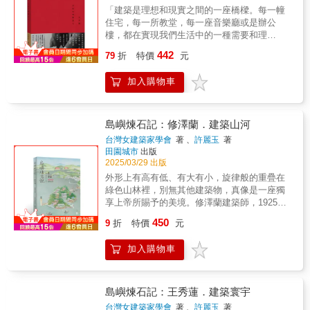
爾，將墨爾本打造成為世界最宜居的城市之
諾；一個〔現代主義的〕紀念碑；與其說它象
「建築是理想和現實之間的一座橋樑。每一幢
哲是帶領你進入SANAA世界的最佳領航者！
一； 中國明朝建築師蒯祥率領香山工匠興建的
徵一個已然逝去的年代，毋寧說它見證了一種
住宅，每一所教堂，每一座音樂廳或是辦公
──李清志●原創始終來自建築家的個人特質，
紫禁城，是古代宮殿藝術的集大成之作，也是
從未降臨的生活可能：一個世世代代的標竿，
樓，都在實現我們生活中的一種需要和理
建築使徒謝宗哲為您貼身解讀SANAA建築的秘
全世界最宏偉的宮殿建築群之一；建築師菲利
永遠激起建築師的渴望與熱情。」──史特靈│
想。」——被遺忘的大師、臺灣現代建築的引
境。──黃俊銘●如果妹島與西澤，是當今世界
442
波·布魯內萊斯基運用雙層圓頂技法，打造出全
建築師1955「勒．柯比意的建築作品乃是……
79
折
特價
元
領者王大閎王大閎作品傳記．二十年經典增修
建築圈最具仙氣的精靈二人組，那麼中文語境
世界最大的磚造圓頂教堂──聖母百花大教堂；
造形藝術的極致表現，每個〔機造〕元素皆同
再現完整記錄生平、思想與建築代表作看見結
裡最會說《魔戒》故事的托爾金，無疑就是謝
當然，也別錯過了由建築師華特．葛羅培斯於
時具備形式效應。勒．柯比意作品的複雜豐
加入購物車
構中的秩序與詩意王大閎，曾是最受建築系學
宗哲了！──詹偉雄 ●透過宗哲老師深入淺出編
1919年春季創建的包浩斯學院，正是二十世紀
沛，若僅由結構觀點只能掌握片段;儘管如此，
生崇拜的建築師，他的建築作品多於五〇到七
整妹島和世與西澤立衛的作品及生平事蹟，彷
現代藝術運動最具影響力的建築……50位建築
卻不折損對其驚喜與驚訝，甚至更令人驚嘆:
〇年代完成，八〇年代後自建築圈淡出，加上
彿也隨同親身經歷般的生動，值得帶著此書親
大師中，你認識幾位？實地看過的建築有多
『那東西居然還站著！』」──卡拉特拉瓦│工
他低調沉默的性格，王大閎這個名字和他的作
島嶼煉石記：修澤蘭．建築山河
自前往建築走讀一番！──吳宜晏●建築未必只
少？本書介紹許多表現精采、成就卓越的建築
程師、建築師1991「勒．柯比意著名的杜明諾
品，逐漸成為被遺忘的瑰寶。提起王大閎，令
能是吉他貝斯鼓聲強勁的搖滾樂，妹島和西澤
台灣女建築家學會
著 、
許麗玉
著
大師，帶領你神遊世界，觀賞許多偉大的建
系統不僅針對構築工法進行抽象解析，也為理
人立即聯想到國父紀念館，這是他最廣為人知
創造了抒情動人的鋼琴合奏。──黃威融
田園城市
出版
築。本書作者是一位建築師，也是建築評論
性建築宣示新的自由，並為組構手法提供理論
的作品。可是對許多六〇年代以後出生的人來
2025/03/29 出版
家，這是他以世界建築歷史年表的排列， 精選
基礎，更為抽象形式建立架構元素。薩伏瓦住
說，他彷彿是武俠小說家筆下的世外高人，鮮
外形上有高有低、有大有小，旋律般的重疊在
了50位全世界最了不起的建築大師，介紹每位
宅則在實證理論基礎的同時，進一步展示新形
少認識他的其他作品和生平點滴。以往我們只
綠色山林裡，別無其他建築物，真像是一座獨
大師的生平、創作風格及其對於後世的影響。
式的特質……他從不懷疑，藉著理論的實踐與
識作品不識其人，如今我們不妨揭開神祕面
享上帝所賜予的美境。修澤蘭建築師，1925年
如作者所言，「認識每位建築大師的環境、文
形式的操作，建築可以提升至藝術的地位。」
紗，從人去貼近作品。或許，從人與人文的角
生於湖南沅陵，2016年辭世，享耆壽90歲。畢
化、侷限與原則，以及建築如何幫助我們形塑
──麥斯威爾│建築師、教育家、評論家
450
度進入，我們才有機會接近建築的核心。王大
9
折
特價
元
業自（重慶）中央大學建築工程系，1949年到
造我們所居住的世界。在每個建築大師的一系
1992「也許由專業進行社會改革的看法有誤，
閎生於1917年，童年在中國文人庭院建築林立
臺灣鐵路管理局任職，參與全臺鐵道相關建
列的成功與挫敗中，我們可以找到克服逆境的
也許將建築視為道德重整的手段窒礙難行，但
的蘇州成長，奠定了東方美學基礎。少年時期
加入購物車
設，並於1951年奉命設計興建板橋火車站，因
工具。」
我們無可否認勒．柯比意建築裡細膩的塑性及
留學歐陸，先後在劍橋和哈佛就讀。他是少數
而享譽為「第一女工程師」。1955年4月修建築
極具感召的隱喻意義，它們散發極度的真實感
直接接受包浩斯現代主義啟蒙之人，攻讀哈佛
師始與夫婿傅積寬工程師共同成立「澤群建築
與創造力。毫無疑問地，他是一個偉大的建築
研究所時，師承包浩斯創辦人、時任哈佛建築
師事務所」，半世紀以來的作品涵蓋住宅、教
島嶼煉石記：王秀蓮．建築寰宇
師，有著廣闊的遠見、一意的專注與恆久的堅
系主任的葛羅培斯，同班同學有貝聿銘和菲利
育設施與公共建築，包括：日月潭教師會館、
持……在時代洪流與社會神話裡，因緣際會的
台灣女建築家學會
著 、
許麗玉
著
普．強生等人，王大閎畢業的時候是全班第一