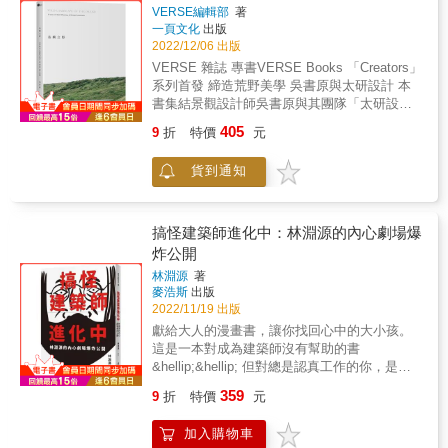
棟驚世駭俗的建築相比毫不遜色！ ▎國際競圖
出最多的傳世之作，完成設計作品的良率非常
VERSE編輯部
著
的開山祖師，建築生涯最大成就與爭議 Richard
驚人。 本書分三大部分。因為「靜謐與光線」
一頁文化
出版
Rogers在最沒有人力和資源的38歲，與Renzo
（Silence and Light）是路易斯．康最後的哲學
2022/12/06 出版
Piano打敗681件作品，成為巴黎龐畢度中心競
概念，第一部分「靜謐與光明的建築旅程」呈
VERSE 雜誌 專書VERSE Books 「Creators」
圖的贏家。揭曉的那一刻，眾人一陣恐慌，因
現路康的小傳，介紹路康的成長背景、各階段
系列首發 締造荒野美學 吳書原與太研設計 本
為沒人聽過Piano + Rogers事務所。溝通過程
作品背後的構想與影響。第二部分「空間本質
書集結景觀設計師吳書原與其團隊「太研設
中，這組英國與義大利建築師被要求要全程用
的探尋」，是路康六座代表性作品的深入賞
計」的十年地景創作精華。太研靈活運用了台
法語奮戰，外界的詆毀此時也排山倒海而來，
405
9
折
特價
元
析。第三部分「建築的內在革命」讓我們看
灣豐富在地物種，讓他們獨樹一格的野美學在
藝術家德洛內的遺孀表示：「寧可把畫燒掉，
到，路康的哲學思考讓硬梆梆的結構、建築設
島嶼上遍地開花，改變台灣公共空間的綠景、
也不願看到作品在龐畢度中心展出。」開幕前
貨到通知
備系統增添了生命力與現代性，誠如他所言
私人建築的花園樣貌，為台灣景觀設計開啟新
的下雨天，一位優雅的老婦人在聽聞Richard
「建築是深思熟慮的空間創造」（Architecture
篇章。 &
Rogers是這棟建築的設計師後，立刻不發一
is the thoughtful making of space），建築除
語，拿雨傘在他頭上狠敲一下，逕行離去。甚
了機能角色之外，還可以喚起人類永恆價值的
搞怪建築師進化中：林淵源的內心劇場爆
至，最後的正式開幕，他們都必須努力爭取才
情感與象徵意義。 路易斯&bull;康出生於蘇聯
炸公開
獲得邀請，然而批評的聲浪，卻在一夜之間逆
所控制之下的愛沙尼亞，原本的姓氏為舒慕伊
轉，因為大排的人龍，等著參觀那棟「醜陋的
林淵源
著
羅斯基（Schmuilowsky）的猶太家庭，在改名
闖入者」。開幕一年有七百萬人參觀（超過羅
麥浩斯
出版
為路易斯&bull;康之前，名為萊瑟-伊澤
浮宮和艾菲爾鐵塔的總和）。 ▎誰怕查爾斯王
2022/11/19 出版
（Leiser-Itze Schmuilowsky），親朋好友都叫
子？戰鬥建築師的煉成 Richard Rogers被認為
獻給大人的漫畫書，讓你找回心中的大小孩。
他路（Lou）。本書內文皆已「路康」稱之。
是二十一世紀最激進的建築設計師之一，作品
這是一本對成為建築師沒有幫助的書
以下摘錄自路易斯．康所說： ◇ 建築的價值在
包括龐畢度中心、千禧巨蛋、波爾多法院、利
&hellip;&hellip; 但對總是認真工作的你，是一
於能成為社會進步的工具。建築應該要為追求
德賀大樓、勞氏大樓；獲得建築最高榮譽斯特
本療癒之書！ 誰說建築師只能有一種身分？ 不
個人與社會的福祉而努力。建築師不僅只是在
359
9
折
特價
元
林獎、普立茲克獎。Richard Rogers的建築之
甘被單一身分侷限的林淵源， 首度以「漫畫
設計上將房子蓋得更漂亮，更要提出讓大眾能
路如何異於常人，能讓他成為倫敦、巴塞隆
家」之姿進軍圖文漫畫界， 運用黑白線條簡單
有更美好生活的設計案。 ◇ 除非空間中有自然
納、巴黎市長建築顧問，並帶領「建築和都市
加入購物車
純粹的畫風， 幽默坦率地將建築師的心路歷程
光，否則不能稱之為建築空間，人工光無法照