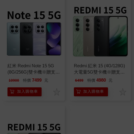
紅米 Redmi Note 15 5G
Redmi 紅米 15 (4G/128G)
(8G/256G)雙卡機※贈支架
大電量5G雙卡機※贈支架
+內附保護殼※
※
7499
4980
特價
元
特價
元
10900
6499
加入購物車
加入購物車