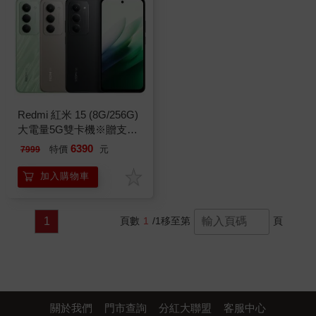
Redmi 紅米 15 (8G/256G)
大電量5G雙卡機※贈支架
※
6390
特價
元
7999
加入購物車
1
頁數
1
/1
移至第
頁
關於我們
門市查詢
分紅大聯盟
客服中心