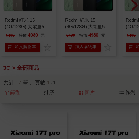
Redmi 紅米 15
Redmi 紅米 15
Redm
(4G/128G) 大電量5G
(4G/128G) 大電量5G
(4G/
雙卡機※贈支架※
雙卡機※贈支架※
雙卡
4980
4980
特價
元
特價
元
6499
6499
6499
加入購物車
加入購物車
3C > 全部商品
共計
17
筆， 頁數
1
/1
篩選
排序
圖片
條列