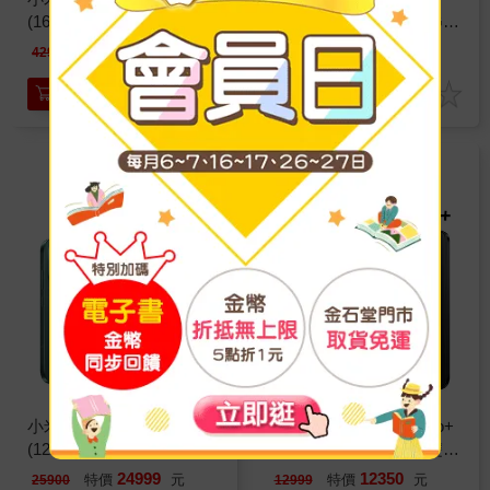
(16G/1TB)徠卡防水旗艦機
(12G/512G)徠卡防水5G旗
※送支架+內附保護殼※
艦機※送支架+內附保護殼
39990
26999
特價
元
特價
元
42999
27900
※
加入購物車
加入購物車
小米 Xiaomi 17
Redmi 紅米 Note 15 Pro+
(12G/256G)徠卡防水5G旗
(12G/256G)大電量5G雙卡
艦機※送支架+內附保護殼
機※送支架+內附保護殼※
24999
12350
特價
元
特價
元
25900
12999