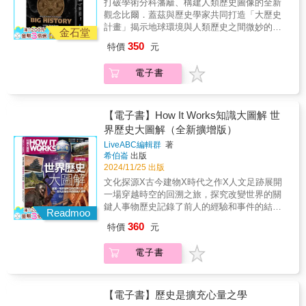
入理解中國文化、社會，及存在中國人幽微深
打破學術分科藩籬、構建人類歷史圖像的全新
文．亞隆（Irvin Yalom），美國史丹佛大學教
物怪的世界，由古典時期的「物」概念、物怪
但別人有形式，那麼別人的形式自然就會把你
處的心態。
觀念比爾．蓋茲與歷史學家共同打造「大歷史
授這是一個悲慘又懸疑的故事，探究納粹戰犯
的原型與象徵，到歷代對物怪變形與神祕力量
的原料重新組織起來。這就像是一群童子軍玩
計畫」揭示地球環境與人類歷史之間微妙的關
與其他人是否有著本質上的相同，抑或是根本
的解讀。書中涵蓋「日常生活中的物怪」以及
金石堂
得正開心時，來了一個正規軍官，兩下子就把
係探討自大霹靂、星系演變、生命誕生、人類
上的迥異。這本書敘事精闢、引人入勝，重新
古代君子對物怪的認識與剋制方式，並進一步
350
特價
元
那些童子軍擠到一邊，組織成一支正規軍。」
出現到早期社會萌芽、農業文明誕生、工業化
檢視人類絕不能遺忘的一段歷史，並意圖洞察
探討人鬼、狐魅等變形物怪的形象演變。透過
「要建立國民共同體，首先要劃清邊界：誰是
世界與你我的未來，引領讀者通貫一百三十七
何為人性的核心問題。──T．M．拉赫曼恩
對這些物怪故事的剖析，作者揭示物怪傳說或
國民共同體的一員，而誰不是。這就是認同政
電子書
億年的宇宙與人類大歷史 【專文導讀】中央大
（T.M. Luhrmann），《當上帝回答：美國福音
狐怪故事背後隱含的中國人精神世界，對於自
治。現在所有的民族國家都是建立在認同政治
學歷史所教授兼文學院學士班主任 蔣竹山 【什
教派與上帝的關係》（When God Talks Back:
然、未知與神祕事物的態度與理解，及潛藏在
的基礎上。」「民主憲政，是民族國家產生過
麼是大歷史計畫？】「大歷史」是澳洲麥考瑞
Understanding the American Evangelical
社會、文化深層中隱隱流動的心態。《物怪故
程中形成的一種統治模式，對民族國家產生前
大學（Macquarie University）歷史學教授大
【電子書】How It Works知識大圖解 世
Relationship With God）作者這段穿透納粹首
事解》不僅是一部關於物怪的文化史、心態史
的多民族、多文化大帝國是不適用的，不僅對
衛．克里斯蒂安（David Christian）所使用的歷
界歷史大圖解（全新擴增版）
領邪惡心靈的迷人旅程中，作者以備受尊崇的
的探索，更是為讀者打開一扇通向瞭解中國人
大清帝國這樣的國家、中國（繼承了大清版
史敘述方式，其特色是綜合自然與人文等諸多
大屠殺學者身分，探究恨意的本質，令人讀來
心靈世界的窗戶。透過書中所引用的豐富古籍
LiveABC編輯群
著
圖）不適用，對中東的鄂圖曼帝國不適用，對
學科於歷史中，構成一個單一卻連貫清晰的歷
愛不釋手。──湯瑪士．威斯（Thomas
與實例，在作者的帶領和解說下，讀者能更深
希伯崙
出版
歐洲的神聖羅馬帝國也不適用。」「民族和民
史敘事，為所有的人類知識提供一個宏大的知
Wise），約翰．霍普金斯大學醫學院醫學博士
入理解中國文化、社會，及存在中國人幽微深
2024/11/25 出版
主是同一個過程的兩個側面，不能分割。你問
識架構。後來該學說受到比爾．蓋茲的注意，
這本書令人興奮又驚豔，以精采的敘事探索納
處的心態。
文化探源X古今建物X時代之作X人文足跡展開
中國為什麼不能實現民主憲政，等於是問為什
他倆因而合作一個大歷史計畫（Big History
粹掌權者的各種人格。作者丁斯戴爾完美統整
一場穿越時空的回溯之旅，探究改變世界的關
麼你不能首先支持希特勒統一歐洲，然後支持
Project），針對歐美中學生、大學生，以及有
了這些罪犯的背景和故事，帶領讀者探究精神
鍵人事物歷史記錄了前人的經驗和事件的結
納粹黨內的健康力量給猶太人平反，還指望在
志推廣大歷史概念的教師，設計一系列線上教
Readmoo
病學與心理醫學懸而未解的挑戰，也思索心理
果，幫助我們瞭解過去、作為未來行事的依
納粹黨內健康力量的領導之下實現全歐洲的自
學課程，望能以跨學科、全景式眼光構建人類
360
特價
元
分析師在其中所扮演的角色。──溫佛瑞德．里
據，以免犯下相同的錯誤。正因如此，人類的
由民主，這是不可能的。」「嚴格來說，不是
歷史的完整圖像。 此書挑戰了人們對歷史
夫（Winfried Rief），德國馬爾堡大學教授二次
智慧才得以積累。然而，欲逐一瞭解數千年之
中國有悠久的大一統傳統，而是中國文明多次
的既定刻板概念，跨越自然科學與人文科學之
世界大戰尚未結束前，精神病學與心理學專家
電子書
久的歷史談何容易？為此，《How It Works知
透過大一統實現了完全的社會解體，然後在人
間的界限，提出了一個全新的視角。作者認
便一直試圖了解納粹首領的內心世界。丁斯戴
識大圖解》的編輯群特別選定四大主題，從
口滅絕的基礎上重建。」本書特色★採取鄉民
為，將人類的故事生硬地劃分為「科學」與
爾以嶄新的角度看待人類的邪惡天性，以及我
「文化探源」開始，一探早期人類的生活方
發問、阿姨解答的Q&A形式，比劉仲敬過往的
「歷史」並無必要，因為這兩者之間存在著深
們試著想去解讀的意圖。這是一本不容錯過的
式、宗教信仰直至社會活動；接著，「古今建
著作更接地氣，也是博大「民族發明學」的精
【電子書】歷史是擴充心量之學
刻的聯繫與互動。從宇宙的誕生開始，作者帶
著作。──西蒙．威斯利（Simon Wessely），
物」將帶讀者盡覽眾多的偉大建築；在「時代
華版入門書。★顛覆常見的歷史觀念，告訴你