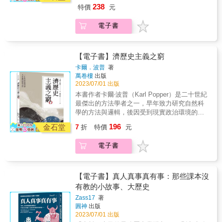
歷史學也帶來跨學科的研究。而AR、VR在歷史
者好評推薦！ ◆清華大學歷史所張元教授、東
力。 宋朝之後，「領結形網絡」的菁英深耕地
所有有志從事歷史相關工作的人參考。本書繁
238
特價
元
敘事上的運用，以及用視覺化展示歷史及沉浸
吳大學歷史系林慈淑教授 專文推薦 ◆北一女中
方，汲汲於影響中央政策，試圖由此來讓自己
體中文版，由東海大學歷史系「史學導論」授
式體驗去增進公眾參與等等，也都成為數位歷
歷史教師單兆榮 翻譯、導讀 & 給討厭歷史的
的家族親屬蒙受其益： 皇帝以制度性變革（科
課教師范純武教授與文化大學史學系專長史學
電子書
史學未來可預期的發展。數位歷史學的問題與
你：令人頭痛的年表和事件可以有更有趣的學
舉考試）來重塑菁英階層，彼此成為一種夥伴
史的湯瑞弘副教授攜手翻譯，將這本迄今為止
挑戰數位研究方法需要龐大的技術與資源去支
習切入點。 給喜歡歷史的你：古人和古物的故
關係。統治者以極度內縮的國家為代價，利用
對數位歷史學最簡要清晰的解說介紹給所有在
撐，產生了數位資源的傾斜，誰能夠去使用這
事可以有更多深入解讀的空間。 給對歷史無感
分裂、地方化菁英建立起絕對的君主政體。 清
歷史、人文學科領域耕耘以及對數位化所帶來
些資源成為了新的問題。另外，數據質量以及
的你：化資訊碎片為有用知識的思考方法，不
【電子書】濟歷史主義之窮
朝時期，因科舉考試廢除，「環形網絡」的菁
的改變有興趣的讀者。書中也將收錄兩位教授
數位技術能力也都影響個別研究者的產出。原
學嗎？ & 打開本書你將發現： 年表不只是年
英與國家之間的連結被切斷，國家的外患與內
卡爾．波普
著
為台灣讀者撰寫的兩篇專文。◎專業推薦（依
生數位資源牽涉的個資等倫理問題、數位資源
表，而是人事物存在的時間座標。 史料不只是
萬卷樓
出版
亂，讓地方菁英擁有了極高的自主性與權力：
姓名筆畫排序）王政文&& &東海大學歷史系系
的保存性，都仍待思索。給所有歷史人，最簡
史料，而是解讀人事物的佐證。 古人不只是古
2023/07/01 出版
鴉片戰爭後西方國家入侵，統治者失去了保護
主任李宗信&& &國立彰化師範大學歷史所所長
要清晰的數位歷史學入門雖然數位歷史學目前
人，他們可能改變千萬人的人生，並造就你的
人民的能力。太平天國之亂時，中央政府無法
本書作者卡爾‧波普（Karl Popper）是二十世紀
李健輝&& &臺北市數位精進辦公室主任、臺北
是歷史研究中的一個學科，但作者也提到其實
人生。 學歷史不只是學歷史，懂得與過去對
控制私有民兵的存在；當仕紳菁英滲透的地方
最傑出的方法學者之一，早年致力研究自然科
市育成高中歷史教師胡其瑞&& &國立彰化師範
大部分的歷史學家都已經在使用數位工具，可
話，混亂的當下可以看得更明白。 & 田野中的
軍隊宣告獨立，清王朝的統治注定邁向落幕。
學的方法與邏輯，後因受到現實政治環境的刺
大學歷史所助理教授張弘毅&& &臺北市立大學
說人人都是數位歷史學家，因此本書更適合給
骨骸、備受爭議的國王、遠渡重洋的移民、萬
兩千多年來，中國始終是領先全世界的超級強
激，轉向研究社會科學的方法。《濟歷史主義
史地系副教授、臺灣大眾史學協會理事長廖泫
所有有志從事歷史相關工作的人參考。本書繁
196
人景仰的將軍&hellip;&hellip;你不需要背書中的
金石堂
7
折
特價
元
權，只在最近兩個世紀落後。為此，值得我們
之窮》係最重要的社會科學方法論的名著，以
銘&& &數位人文學會秘書長鄭安睎& & 國立臺
體中文版，由東海大學歷史系「史學導論」授
故事，當你展開屬於自己的歷史思辨之旅，你
探究：是什麼因素導致帝制中國的衰亡？為什
精簡的論證、嚴密的邏輯，介紹並批判了「歷
中教育大學區域與社會發展學系系主任◎好評
課教師范純武教授與文化大學史學系專長史學
會記得他們很久很久。 &
電子書
麼中國的歷史教訓能幫助人們深入了解國家建
史主義」，指出我們不可能以理性的或科學的
推薦我們現在都是「數位歷史學家」，透過審
史的湯瑞弘副教授攜手翻譯，將這本迄今為止
設的課題？ 作者為中國國家發展的三個階段做
方法，預測未來的歷史進程。對後世科學哲
視這門新興學科的起源和內容，漢儒．薩爾彌
對數位歷史學最簡要清晰的解說介紹給所有在
出敘事分析，聚焦於統治者、中央菁英以及社
學、史學方法論的發展，造成了巨大深遠的影
勾勒出一幅必須共同探索的智力地圖。本書是
歷史、人文學科領域耕耘以及對數位化所帶來
會團體之間的互動，如何為國家與社會帶來不
響。
一份可靠的指引，也是一個受人歡迎一同前進
【電子書】真人真事真有事：那些課本沒
的改變有興趣的讀者。書中也將收錄兩位教授
同的權衡結果，並延伸討論了中國的國家發展
的夥伴。──蒂姆．希奇科克，英國薩塞克斯大
有教的小故事、大歷史
為台灣讀者撰寫的兩篇專文。◎專業推薦（依
路徑與歐洲的不同之處。 本書結合了歷史數據
學人文實驗室主任我從這本書中學到了很多。
姓名筆畫排序）王政文&& &東海大學歷史系系
Zass17
著
與社會科學研究，對國家發展模式提出全新的
我欣賞它的國際視野，尤其是所描述的範例的
主任李宗信&& &國立彰化師範大學歷史所所長
圓神
出版
理論框架：菁英的三個轉型階段與國家興衰的
廣泛性。本書特別適用於歷史入門課程，讓學
2023/07/01 出版
李健輝&& &臺北市數位精進辦公室主任、臺北
關聯，凸顯出菁英的社會關係對國家發展軌跡
生可以熟悉網路資料的廣度以及從中産生的學