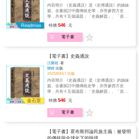
發明學挑戰了「民族是自然形成」的觀點，強
內容簡介 《史義通説》是《史傳通說》的姊妹
調民族是一種人為建構的產物：民族並非源遠
篇。全書探討中國傳統史學，亦旁參西方史
流長的古老共同體，而是透過各種文化符號、
學，共有十五個議題：「史義解題」、「居今
歷史敘事、政治操作而被建構出來的。我們現
識古」、「經史之間」、「以易釋史」、「史
546
在看到的各民族歷史，都是在民族發明已經成
Readmoo
特價
元
有專職」、「尺幅千里」、「馳騁古今」、
功以後，站在成功者的角度逆向篩選出來的，
「實錄無隱」、「推果知因」、「疏通致
所以不可避免會忽略大量史料，轉而強調另一
電子書
遠」、「彰善癉惡」、「會萃諸錄」、「經世
批史料，透過重新改造比例感，為未來的人塑
致用」、「史蘊詩心」、「承風繼統」。 汪榮
造認知格局。在本書中，劉仲敬宏觀又犀利地
祖强調，史學為文化之產物，有其淵源，必須
回答了鄉民各式各樣的提問，你會因此了解歷
縱承而後踵事增華，不能如自然科學那般橫向
【電子書】史義通說
史上的民族發明家是由哪些人組成，他們如何
挪植。故對自西潮東漸以來，史學以西史為指
汪榮祖
著
找出形式，將「原材料」創造成「共同體」；
歸，將西方之新取代中國之舊，華夏史學因西
聯經
出版
表面上如何製造意識形態與政治組織，實質上
化而漸失主體性，詮釋之權往往旁落於外人，
2025/04/17 出版
又如何在關鍵時刻找到對的人來保衛社區。你
以至於國人重外人所說，而外人下視國人所說
內容簡介 《史義通説》是《史傳通說》的姊妹
也會了解民族發明從歐洲萌發，最後如何傳播
的窘境，感觸尤甚。 全書旁徵博引，比照西
篇。全書探討中國傳統史學，亦旁參西方史
到遠東；又如何從傳統的大一統主義發展到文
學，深入闡述，彰顯中西史學的異同，以及中
學，共有十五個議題：「史義解題」、「居今
化民族主義，最後再發展出小民族主義並獲得
國史學之特色與價值。
識古」、「經史之間」、「以易釋史」、「史
成功。【你說的中國是什麼中國？】「中國」
546
金石堂
特價
元
有專職」、「尺幅千里」、「馳騁古今」、
在先秦時代意指洛陽城及其周圍地區，此後
「實錄無隱」、「推果知因」、「疏通致
（尤其是漢魏以後）又多了第二個含義，指
電子書
遠」、「彰善癉惡」、「會萃諸錄」、「經世
「中原」地區（以河南為中心、主要是華北這
致用」、「史蘊詩心」、「承風繼統」。 汪榮
一片土地）；到了近代，隨著清朝和西方開展
祖强調，史學為文化之產物，有其淵源，必須
外交關係，「中國」又成為「大清」的非正式
縱承而後踵事增華，不能如自然科學那般橫向
稱呼。由此可知，「中國」在古代頂多是一個
【電子書】霍布斯邦論民族主義：被發明
挪植。故對自西潮東漸以來，史學以西史為指
城邦或城市的意思，近代以來才開始有了國家
的傳統與全球化下的險境