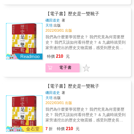
究院近代史研究所助研究員――&&陳建守& &
陸路貿易取得亞洲香料等物產，卻遇上「路
「假為真，真為假。這不是一場關於是否該使
霸」鄂圖曼帝國阻撓，乾脆發展水路貿易，沒
用圖像為歷史證據的辯論，更是關乎該如何使
【電子書】歷史是一雙靴子
想到全世界因此串連了起來。 & ➤用「橫向剖
用。 」――新文化史權威& 彼得．柏克（Peter
磯田道史
著
面」看世界各地的連結，全方位架構歷史視
Burke） ▏一畫勝千言？▏ 自二○○一年《歷史
天培
出版
角！ 將世界史劃分成10大時代，從地理位置由
的目擊者》第一版發行以來，已過了將近二十
2022/03/01 出版
西向東解說同一時代下世界各地的商業發展，
年，該年，也是世貿大樓恐攻畫面，將恐懼無
我們為什麼要學習歷史？ 我們究竟為何需要歷
全方位補充你的歷史視野！ & ●因貿易稱霸世
孔不入地帶入世界各地觀眾家中的一年。從
史？ 我們又該如何看待歷史？ & 九歲時就受到
界的英國、荷蘭，輸出殖民地產品的同時也
此，對於圖像作為政治、法庭上、歷史研究的
家旁邊挖出的歷史文物震撼，感受到歷史長河
「大撒幣」購入亞洲物產，想不到大量白銀流
證據，人們的興趣大為增加。近年社群平台散
漫漫，而成為歷史學家磯田道史，與讀者輕鬆
入卻導致鄂圖曼帝國的「沒落」？ & ●全球化
210
佈全球，人們對於「假新聞」散播的擔憂，開
Readmoo
特價
元
談「歷史」。 & 會因為古老事物而感動不已，
之下，美、日出現「產業空洞化」，工廠紛紛
始不僅只針對文字，也延伸到圖片上。 & 新文
除了人類之外，應該沒有其他生物擁有這種情
外移至東南亞，不料卻遇上一件事讓「成長神
化史權威作者彼得．柏克（Peter Burke），認
電子書
緒。人類能夠飛越空間和時間，將其他個體的
話」奏停？ & ➤年分OUT！稱霸歷史課不用死
為有必要在此時，重新審視與討論圖像的地
經驗當作人類共有的財產，從中學習到如何採
背硬記 流暢故事線＋易懂圖表，讓你簡單理解
位、能力，及其做為歷史證據的應用及影響。
取下一步的行動，讓自己可以過得更好，或者
歷史故事的前因後果， 加深印象，考前複習更
& 往常，若歷史學者使用圖像，通常只把它們
是傳下愚昧的想法，留給後代歧視和偏見。 &
輕鬆！ & ▌本書架構 【每章章首】世界地圖標
【電子書】歷史是一雙靴子
當作單純的插圖處理，卻未從圖片本身的背景
因此，作者也提醒大家，想要理解歷史，應該
示本章重大事件+各地區重點提示，一眼記住每
磯田道史
著
去做深入分析。但圖像的多樣性與用途，以及
特別注意的問題，例如對史料的信任與懷疑，
個時代重要商業活動！ 【內文】重點標記+穿
天培
出版
不同歷史時期中對圖像的態度，需要放在「脈
對各種歷史敘述的視角與觀點，保持警醒的辨
插地圖事件解說圖表，最強化視覺記憶！ &
2022/03/01 出版
絡」下被檢視，包括藝術、宗教與政治背景、
識。 & 而這些建議，並不只是運用在歷史學
我們為什麼要學習歷史？ 我們究竟為何需要歷
美學觀點、精神分析、符號學、觀眾反應等。
上，更是我們在寫下歷史當下的每一刻，都該
史？ 我們又該如何看待歷史？ & 九歲時就受到
若忽略這些脈絡，其風險性在於，以觀者對圖
銘記於心的原則──因為世上到處充斥著真真假
家旁邊挖出的歷史文物震撼，感受到歷史長河
像的認知分析特定的歷史意義及影響，結果可
假的大量訊息，而每個人正行走於其間。 & 我
漫漫，而成為歷史學家磯田道史，與讀者輕鬆
能並不正確，對於研究分析也有所損害。 & 作
210
們可以預測太陽明天也會從東邊升起，卻無法
金石堂
7
折
特價
元
談「歷史」。 & 會因為古老事物而感動不已，
者透過研究跨地區、跨時期、跨傳播媒介研究
預測人類社會的種種現象，歷史則幫我們更踏