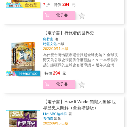
公眾歷史書寫市場有三種特色：台灣熱、中國
圍，也穿梭於歷史上各個風起雲湧的重要年
敬；縱觀歷史，這群人投入的工作可能潤滑、
294
習行為， 它劃下了「被感知」與「不被感知」
金石堂
7
折
特價
元
想像與全球史視野。其中又以全球史的著作既
代。作者更論及人類的科學、宗教、 新聞、探
也可能阻礙了外交與文化之輪的滾動。 從聖人
兩者之間的界線； 亦需理解當時的規範準則，
能反映當代歷史學的研究趨勢，又兼具傳達給
險活動等領域，翻譯如何在其中發揮影響，甚
到騙徒、苦工到冒險家、書呆到天才
它決定了「言表之事」與「不可言說之事」兩
電子書
民眾世界觀與歷史意識的公眾史學功用。 & 為
至翻轉局勢。這是一部關於譯者如何改變世
&mdash;&mdash;作者輕快點出各種翻譯者的
者之間的比例分配。 歷史學家永遠無法完全確
什麼學院外的一般讀者會特別對全球史感到興
界，同時也令人大開眼界的作品。 讀者從書中
樣貌，描繪了這種被小看的技藝背後生動的歷
認他在研讀文獻時突然發現的某種感覺革新，
趣？因為全球史翻轉了過往民族國家史觀的部
能發現藏身檯面下的關鍵人物，也一窺他們轉
史。讓人非常享受。 ──《二十種語言，另眼看
究竟代表情感體系與感官運用方式的轉變、抑
分缺點，讓我們必須將自身的歷史放在世界史
換語言、溝通文化的工作技藝。 ●口碑好評 這
【電子書】行旅者的世界史
世界》作者 賈斯頓・多倫 &
或只是新的修辭形式， 使原本已存在的感受終
的脈絡下來看待，進而強調人類相互依賴、互
座豐富的故事寶庫講述了驚人的譯者成就，帶
蔣竹山
著
於能被具體描述。 這些新詞的傳播普及，亦會
動合作以及共同的命運，藉以跳脫狹隘的民族
領我們認識一群英雄人物。作者以迷人而清晰
時報文化
出版
塑造人們的言行舉止。 ──阿蘭‧柯爾本（Alain
主義意識形態，培養作為世界公民的眼界。 &
的行文， 解釋了語言專家長年來都在努力克服
2022/10/11 出版
Corbin） 阿蘭‧柯爾本在這冊十九世紀研究的
《行旅者的世界史》精選了蔣竹山博覽群書的
的職業複雜性和難題，也揭示這些人怎樣運用
為什麼台灣出版市場會掀起全球史熱？ 全球視
「起點論文集」中，提出一系列關於時間、身
心得與導讀，主題從城市、海洋、貿易、生
自身技藝、勇氣、 匠心和機敏來維護和平、擴
野又為公眾史學提供什麼觀點？ & 一本帶你跨
體、欲望、恐懼的嶄新思考與細密分析，重塑
活、醫療、戰爭，談到人類的過去與未來。透
散話語，並促進世界各地人群之間的對話。
越知識疆界的全球史名著導讀 & 近年來台灣的
了我們對十九世紀的凝視方法，還原了這個被
過作者平易近人的文字與鞭辟入裡的評析，不
──《你的耳朵裡是魚嗎？》作者 大衛・貝洛斯
公眾歷史書寫市場有三種特色：台灣熱、中國
「錯誤幻想」所扭曲的時代的真實面貌：「色
294
僅為讀者勾勒出當代史學研究的發展輪廓，更
& 以繽紛靈動的文字向艱苦的翻譯、口譯者致
Readmoo
特價
元
想像與全球史視野。其中又以全球史的著作既
彩」與「氣味」在歷史舞臺上粉墨登場，生理
能觀察台灣近年來人文歷史類書籍的出版趨
敬；縱觀歷史，這群人投入的工作可能潤滑、
能反映當代歷史學的研究趨勢，又兼具傳達給
焦慮與性產業的糾纏，構成了日常生活中的愛
勢，成為行旅全球史的選讀指南。
也可能阻礙了外交與文化之輪的滾動。 從聖人
電子書
民眾世界觀與歷史意識的公眾史學功用。 & 為
恨根源。在審查制度的箝制之下，欲望會遵循
到騙徒、苦工到冒險家、書呆到天才
什麼學院外的一般讀者會特別對全球史感到興
何種路徑？為何洗衣女工的身體能激發男子的
&mdash;&mdash;作者輕快點出各種翻譯者的
趣？因為全球史翻轉了過往民族國家史觀的部
幻想，而女僕之身卻被視為「無產階級的特洛
樣貌，描繪了這種被小看的技藝背後生動的歷
分缺點，讓我們必須將自身的歷史放在世界史
伊木馬」，屢屢不被信任？劇院觀眾的現場騷
【電子書】How It Works知識大圖解 世
史。讓人非常享受。 ──《二十種語言，另眼看
的脈絡下來看待，進而強調人類相互依賴、互
動，竟能引爆社會動盪與政治派系的爭嚷與苦
界歷史大圖解（全新增修版）
世界》作者 賈斯頓・多倫 &
動合作以及共同的命運，藉以跳脫狹隘的民族
鬥？革命時期人頭滿地的首都巴黎，在路面血
LiveABC編輯群
著
主義意識形態，培養作為世界公民的眼界。 &
痕打理清洗之後，一夕化為煥然一新的現代清
希伯崙
出版
《行旅者的世界史》精選了蔣竹山博覽群書的
潔樣貌？ 柯爾本持續關注日常生活結構中銘刻
2022/09/15 出版
心得與導讀，主題從城市、海洋、貿易、生
每一樁事件的所有標記，不讓自身被既定的印