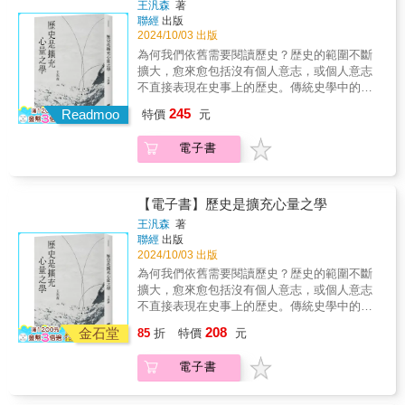
領讀者探索從137億年前的宇宙演化，一直到近
王汎森
著
英國皇家精神科醫學院教授
之作」中，則可見識人類為了解決問題而打造
「中國」、「中華民族」、「漢族」、「華
聯經
出版
百年人類進入工業化時代的歷程，這一過程涵
的各式器物和機具；最後，「人文足跡」列舉
夏」、「炎黃子孫」這些概念是基於何種目的
2024/10/03 出版
蓋了宇宙學、物理學、化學、生物學及歷史學
出多位歷史名人和各行各業的工作者們，藉此
被製造出來，其含義又經過哪些變化。以後遇
等各個領域的最新研究成果。 作者深入探
為何我們依舊需要閱讀歷史？歴史的範圍不斷
一窺其不凡事蹟。綜觀史上關鍵的人事物後，
到有人大聲疾呼「做個堂堂正正的中國人」，
討了地球環境的變遷如何與人類歷史的發展密
擴大，愈來愈包括沒有個人意志，或個人意志
也許能更加理解現代世界的運作方式。然而，
你就知道如何完美回應了。
切相連，這種微妙的關係揭示了人類文明的演
不直接表現在史事上的歴史。傳統史學中的宏
瀏覽對於過往的種種記載後，能否鑑往知來仍
變和未來的可能走向。透過跨學科的視角，讀
大鑑誡觀，或「歴史作為人生導師」在很大程
245
端看眾人如何反思。
Readmoo
特價
元
者將能夠更全面地理解人類在這一漫長歷史長
度上建立在人與歴史的直接關係上的「史用
河中的位置，以及面對當前與未來挑戰的準
學」，現在是否已失效？王汎森主張，各種型
電子書
備。這不僅是一部歷史的回顧，更是一場思想
態的歷史，都可能提供我們意想不到的資糧。
的探索，啟發我們思考人類的命運究竟會走向
古人每每希望在特定事情上得到前史的啟示，
何方。
但他除了期待歴史幫助我們在特定事情上成
功，更應强調的是，讀史如何提升人們整體的
【電子書】歷史是擴充心量之學
心智能力——心量。
王汎森
著
聯經
出版
2024/10/03 出版
為何我們依舊需要閱讀歷史？歴史的範圍不斷
擴大，愈來愈包括沒有個人意志，或個人意志
不直接表現在史事上的歴史。傳統史學中的宏
大鑑誡觀，或「歴史作為人生導師」在很大程
208
金石堂
85
折
特價
元
度上建立在人與歴史的直接關係上的「史用
學」，現在是否已失效？王汎森主張，各種型
電子書
態的歷史，都可能提供我們意想不到的資糧。
古人每每希望在特定事情上得到前史的啟示，
但他除了期待歴史幫助我們在特定事情上成