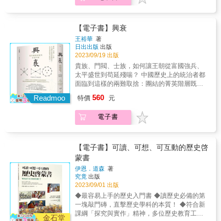
響了歷史研究的方式。比如閱讀史料的方式也
以藉由數位形式來獲得，而歷史研究也不得不
不同於以往。過去研究歷史強調「精讀」，也
面臨一波轉型。本書中，作者將回顧數位研究
就是細心地閱讀，從字裡行間理解細節進而發
的起源，進而介紹數位歷史學的概念，以及概
【電子書】興衰
現更大的脈絡。但以數位形式儲存的資料，讓
述在大數據時代研究的問題和方法。在閱讀完
王裕華
著
人得以改用「遠讀」的方式，也就是用機器閱
本書後，將會意識到，我們已經進入人人都可
日出出版
出版
讀，這讓研究者得以發現文本中隱藏的主題與
參與歷史研究，且每個歷史研究者都可以是數
2023/09/19 出版
特徵。至此，不僅僅是研究方式改變，連研究
位歷史學家的時代。歷史學的數位化浪潮自20
貴族、門閥、士族，如何讓王朝從富國強兵、
的內容也可能產生了變化。從數位化歷史學到
世紀下半葉起，許多機關團體便有意識將過去
太平盛世到苟延殘喘？ 中國歷史上的統治者都
數位歷史學當利用數位技術和演算法等新興數
的史料以數位化方式保存，舉凡文獻、地圖、
面臨到這樣的兩難取捨：團結的菁英階層既能
位工具去分析歷史素材的方式出現後，數位歷
圖像、影音&hellip;&hellip;都可透過網路或資料
強化國家，也能群起反抗讓皇帝下台。 ․為何
史學這個學科分支也被創造了出來。同時數位
560
庫搜尋。因此，以往藏在故紙堆裡的資料，不
Readmoo
特價
元
國家衰弱而王朝存續更久？ ․哪個朝代的君王
歷史學也帶來跨學科的研究。而AR、VR在歷史
但可長久保留，也更容易被人取得與閱讀。同
承受菁英政變的風險最大？ ․統治者藉由分化
敘事上的運用，以及用視覺化展示歷史及沉浸
時，在進入21世紀後，數位化趨勢更進一步影
電子書
菁英來掌控權力，如何導致朝代衰亡？ ․統治
式體驗去增進公眾參與等等，也都成為數位歷
響了歷史研究的方式。比如閱讀史料的方式也
者與菁英之間，能達到均衡狀態嗎？ ․菁英為
史學未來可預期的發展。數位歷史學的問題與
不同於以往。過去研究歷史強調「精讀」，也
何會從一個共容性利益集團轉變為狹隘性利益
挑戰數位研究方法需要龐大的技術與資源去支
就是細心地閱讀，從字裡行間理解細節進而發
集團？ 成也菁英？敗也菁英？ 哈佛大學政府系
撐，產生了數位資源的傾斜，誰能夠去使用這
【電子書】可讀、可想、可互動的歷史啓
現更大的脈絡。但以數位形式儲存的資料，讓
王裕華教授以長時段的歷史為基礎，透過社會
些資源成為了新的問題。另外，數據質量以及
蒙書
人得以改用「遠讀」的方式，也就是用機器閱
科學研究與統計方法，解釋了中國古代國家的
數位技術能力也都影響個別研究者的產出。原
讀，這讓研究者得以發現文本中隱藏的主題與
伊恩．道森
著
興衰──菁英利益的轉變與其建構的社會網絡，
生數位資源牽涉的個資等倫理問題、數位資源
究竟
出版
特徵。至此，不僅僅是研究方式改變，連研究
最終影響了國力以及政權穩定性： 隋唐時期，
的保存性，都仍待思索。給所有歷史人，最簡
2023/09/01 出版
的內容也可能產生了變化。從數位化歷史學到
「星形網絡」的菁英，他們熱衷於以各種方式
要清晰的數位歷史學入門雖然數位歷史學目前
數位歷史學當利用數位技術和演算法等新興數
◆最容易上手的歷史入門書 ◆讀歷史必備的第
來增強國力，因為他們的私人利益與國家利益
是歷史研究中的一個學科，但作者也提到其實
位工具去分析歷史素材的方式出現後，數位歷
一塊敲門磚，直擊歷史學科的本質！ ◆符合新
是一致的： 這階段的統治者以犧牲個人權力為
大部分的歷史學家都已經在使用數位工具，可
史學這個學科分支也被創造了出來。同時數位
課綱「探究與實作」精神，多位歷史教育工作
代價，透過菁英的力量來幫助國家擁有強大國
金石堂
說人人都是數位歷史學家，因此本書更適合給