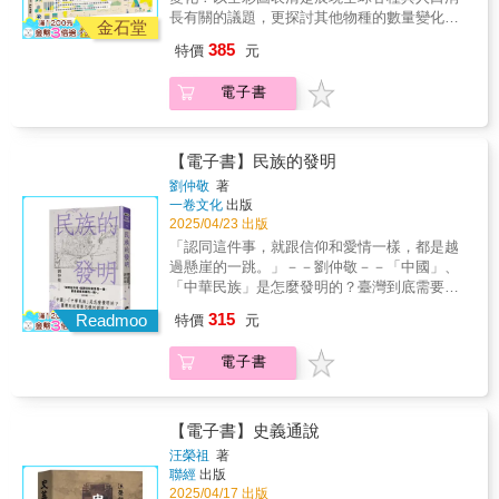
增長的歷程，例如哪些都市曾經是擁有眾多人
虹的各項特質逐一比對，有力地證明龍的形象
長有關的議題，更探討其他物種的數量變化及
口的巨型都市；識字率與全球宗教信仰趨勢；
金石堂
起源，正是來自對彩虹的神話性理解與想像，
人類面臨的諸多挑戰！從人類出現於地球到18
歷史上的重大地震、瘟疫、戰爭或是自殺、交
385
特價
元
為這個古老的謎題，提供了解答。本書是場大
世紀這段漫長的期間，人口一直在10億內緩步
通事故死亡率等對人口的影響等。力求以淺顯
膽的思想歷險，最終揭示出一條人類共有的心
上升，直到工業革命之後突然急速增加，至今
易懂的方式幫助讀者俯瞰全局，並思考不同文
電子書
靈之路，在現代科學與城市文明日益取代傳統
已突破80億人，根據聯合國的預測，更將於
化、環境等變因如何影響人口變化。本書特
信仰的今日，白樂思保存了那些幾近消逝的古
2086年左右抵達巔峰期逾104億人。與此同時，
色：★17x23cn大開本細節看得更清楚★一頁一
老視角，並為「龍」這個符號找回了它源自彩
少子化、高齡化也是現今已開發國家普遍面臨
主題，用全彩圖表整合複雜資訊與數據★有許
虹的靈魂。
的巨大問題，社會正在關注應該採取什麼樣的
【電子書】民族的發明
多同時期、國家、地區的比較資料，更易掌握
對策。然而，迄今為止，能夠了解這些人口問
整體方向
劉仲敬
著
題的整體情況，並且能夠依據不同國家、地
一卷文化
出版
區、期間進行比較的資料非常有限。本書精選
2025/04/23 出版
許多與人口變化相關的問題，並以豐富的圖
「認同這件事，就跟信仰和愛情一樣，都是越
表、照片將其整理成容易吸收了解的資訊。除
過懸崖的一跳。」－－劉仲敬－－「中國」、
了點出未來人口的變化預測，也闡述過去人口
「中華民族」是怎麼發明的？臺灣到底需要怎
增長的歷程，例如哪些都市曾經是擁有眾多人
樣的認同？●資本主義與現代民族國家的起源必
315
口的巨型都市；識字率與全球宗教信仰趨勢；
Readmoo
特價
元
然有關？●東亞的歷史像是一個「俄羅斯套娃」
歷史上的重大地震、瘟疫、戰爭或是自殺、交
的結構？●怎麼解釋「漢族」是一種拙劣的民族
通事故死亡率等對人口的影響等。力求以淺顯
電子書
發明？●「中國」這個概念在歷史上的嚴格定義
易懂的方式幫助讀者俯瞰全局，並思考不同文
是什麼？●「大一統」觀念是蒙古帝國為了宋獨
化、環境等變因如何影響人口變化。本書特
勢力而設計的意識形態？●如何打破「大一統」
色：★17x23cn大開本細節看得更清楚★一頁一
魔咒，回到小國林立的「諸夏」狀態？【民族
【電子書】史義通說
主題，用全彩圖表整合複雜資訊與數據★有許
是人為建構的產物】被廣大粉絲暱稱為「阿
汪榮祖
著
多同時期、國家、地區的比較資料，更易掌握
姨」的劉仲敬，長期致力於「民族發明學」的
聯經
出版
整體方向
推廣，本書即是這門獨特學問的精華版。民族
2025/04/17 出版