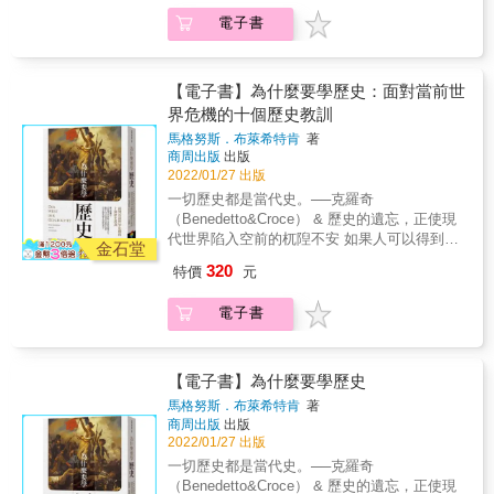
除了人類之外，應該沒有其他生物擁有這種情
多種圖像，從貝葉掛毯，到宗教圖像、政治圖
實、敏銳的行走時間長河中。 & 本書特色 & ★
電子書
緒。人類能夠飛越空間和時間，將其他個體的
像、廣告圖像、商品圖像，深入且全面鑽研圖
日本歷史學家磯田道史與讀者談「歷史的思
經驗當作人類共有的財產，從中學習到如何採
像的實際用途。透過名家作品或文句，教導讀
考」，輕鬆幽默，卻又發人深省，想要知道為
取下一步的行動，讓自己可以過得更好，或者
者如何從圖像中剖析時代背景和社會環境，了
什麼要讀歷史的人，應該讀的一本書。 & ★ 從
是傳下愚昧的想法，留給後代歧視和偏見。 &
解背後隱含真義，並避免錯誤解讀的陷阱。 &
【電子書】為什麼要學歷史：面對當前世
人類為何有「歷史」概念開始，到人類為何需
因此，作者也提醒大家，想要理解歷史，應該
▏彼得・柏克提出判讀圖像證據十誡。▏ 1：
界危機的十個歷史教訓
要歷史、我們如何看待歷史，與歷史對我們此
特別注意的問題，例如對史料的信任與懷疑，
一幅既有的圖像是出自於直接觀察，還是源自
刻生活的重要性，讓讀者理解，歷史絕對不是
馬格努斯．布萊希特肯
著
對各種歷史敘述的視角與觀點，保持警醒的辨
於另一幅圖像。 2：把圖像置放在文化傳統
商周出版
出版
教科書上需要背誦的條目而已。 & 日本亞馬遜
識。 & 而這些建議，並不只是運用在歷史學
中，包括在某個既定時間地點中所流通的再現
2022/01/27 出版
讀者好評 & 不管是喜歡歷史的中學生，還是已
上，更是我們在寫下歷史當下的每一刻，都該
慣例或符號。 3：注意細節，越深入背景中就
經超過六十歲的讀者，都會喜歡這本書。磯田
一切歷史都是當代史。──克羅奇
銘記於心的原則──因為世上到處充斥著真真假
越可靠，因為藝術家並不是為了證明什麼而使
老師的書從來沒讓我們失望。──Yamatatu &
（Benedetto&Croce） & 歷史的遺忘，正使現
假的大量訊息，而每個人正行走於其間。 & 我
用這些細節。 4：研究「後製」、「接受度」
即使不是對歷史非常有興趣的人，也會很容易
代世界陷入空前的杌隉不安 如果人可以得到任
們可以預測太陽明天也會從東邊升起，卻無法
金石堂
和「再利用」，用以揭示出圖像過去的功能。
讀懂這本書中提到的諸多歷史故事。──ウナギ
何啟示的話，只有在歷史裡才有辦法覓見。 我
預測人類社會的種種現象，歷史則幫我們更踏
5：要意識到操縱的可能性，包括數位操縱。
320
特價
元
イヌ
們世界的自由、平等、民主、人權和秩序，並
實、敏銳的行走時間長河中。 & 本書特色 & ★
6：要意識到中介者（們）的存在。誰製作的？
不是那麼理所當然的。它們都是以前的人前仆
日本歷史學家磯田道史與讀者談「歷史的思
所處的位置是否足以好好觀察被再現的對象？
電子書
後繼奮力爭取而來的，如果我們不知道這些價
考」，輕鬆幽默，卻又發人深省，想要知道為
7：可能的話，比較關於相同物件或事件的不同
值是怎麼來的，那麼我們也不會察覺到它們現
什麼要讀歷史的人，應該讀的一本書。 & ★ 從
圖像，兩個或以上的見證總比一個好。 8：留
在正遭到嚴重的威脅。民族主義死灰復燃，宗
人類為何有「歷史」概念開始，到人類為何需
意圖像脈絡，或更正確地說，是複數形式的脈
教不斷意圖插手俗世社會，真正的兩性平權仍
【電子書】為什麼要學歷史
要歷史、我們如何看待歷史，與歷史對我們此
絡，包括物質的、社會的、以及政治的。 9：
然長夜漫漫，貧富差距持續擴大，種種不平等
刻生活的重要性，讓讀者理解，歷史絕對不是
馬格努斯．布萊希特肯
著
要意識到圖像的作用，它們對於外界有其影
依舊阻礙社會流動。進步會不斷地大步向前，
商周出版
出版
教科書上需要背誦的條目而已。 & 日本亞馬遜
響。 10：最後一條，就是「沒有」規則，由於
但是世界並不會自動成為和平而和諧的地方，
2022/01/27 出版
讀者好評 & 不管是喜歡歷史的中學生，還是已
圖像本身的多樣性，還有歷史學者打算提問的
我們必須相信理性的力量，從歷史當中記取教
經超過六十歲的讀者，都會喜歡這本書。磯田
一切歷史都是當代史。──克羅奇
問題，也充樣性。
訓，捍衛民主的價值，勇敢決定我們自己的未
老師的書從來沒讓我們失望。──Yamatatu &
（Benedetto&Croce） & 歷史的遺忘，正使現