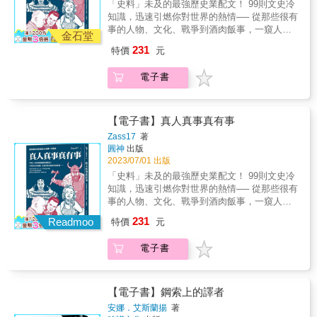
市育成高中歷史教師胡其瑞&& &國立彰化師範
「史料」未及的最強歷史業配文！ 99則文史冷
的深遠影響與作用，由這個角度回應並充實現
術研究。──喬．古爾迪，南衛理公會大學&&&
大學歷史所助理教授張弘毅&& &臺北市立大學
知識，迅速引燃你對世界的熱情── 從那些很有
有的國家制度理論。 &
史地系副教授、臺灣大眾史學協會理事長廖泫
事的人物、文化、戰爭到酒肉飯事，一窺人類
金石堂
銘&& &數位人文學會秘書長鄭安睎& & 國立臺
文明的多種樣貌 & 趣讀歷史最佳開胃菜，連歷
231
特價
元
中教育大學區域與社會發展學系系主任◎好評
史老師都想看── 那些讓人忍不住想深究，被課
推薦我們現在都是「數位歷史學家」，透過審
本耽誤的歷史妙事 & 所謂「史」，由人、事、
電子書
視這門新興學科的起源和內容，漢儒．薩爾彌
時、地、物組成，這些時間長河中的吉光片
勾勒出一幅必須共同探索的智力地圖。本書是
羽，有的意義重大，對人類產生重大的影響；
一份可靠的指引，也是一個受人歡迎一同前進
有的則可以古鑑今，作為借鏡；有的會是提供
的夥伴。──蒂姆．希奇科克，英國薩塞克斯大
茶餘飯後，促進人際交流的好話題。 而那些課
【電子書】真人真事真有事
學人文實驗室主任我從這本書中學到了很多。
本沒有寫，老師沒講的，卻往往都是引人進入
Zass17
著
我欣賞它的國際視野，尤其是所描述的範例的
歷史世界的最佳開胃菜。 「文史獵奇師」
圓神
出版
廣泛性。本書特別適用於歷史入門課程，讓學
Zass17以此為根基，藉由真人、真事、真實上
2023/07/01 出版
生可以熟悉網路資料的廣度以及從中産生的學
演的歷史篇章，有些從不同的時間點重新切
「史料」未及的最強歷史業配文！ 99則文史冷
術研究。──喬．古爾迪，南衛理公會大學&&&
入，有些從某些重大關鍵再檢視，有些從微不
知識，迅速引燃你對世界的熱情── 從那些很有
足道卻意外影響深遠的人事物中，所推論而來
事的人物、文化、戰爭到酒肉飯事，一窺人類
的後見之明，不受原先歷史定位的局限而肆意
文明的多種樣貌 & 趣讀歷史最佳開胃菜，連歷
231
揮灑。 歷史不是宇宙真理，沒有標準答案，同
Readmoo
特價
元
史老師都想看── 那些讓人忍不住想深究，被課
一事件往往有不同角度的各自表述，這也是本
本耽誤的歷史妙事 & 所謂「史」，由人、事、
書想傳達的理念。看完後你也可以當歷史的柯
電子書
時、地、物組成，這些時間長河中的吉光片
南，找一些事件來推敲琢磨，享受閱讀歷史的
羽，有的意義重大，對人類產生重大的影響；
樂趣。 & 人類，總是讓人出乎意料 歷史，總是
有的則可以古鑑今，作為借鏡；有的會是提供
讓你意想不到 & ．演過兩部名片的「船」奇人
茶餘飯後，促進人際交流的好話題。 而那些課
【電子書】鋼索上的譯者
物 同時演過《鐵達尼號》《敦克爾克大行動》
本沒有寫，老師沒講的，卻往往都是引人進入
安娜．艾斯蘭揚
著
的演員，不是好萊塢巨星，而是一位真實世界
歷史世界的最佳開胃菜。 「文史獵奇師」