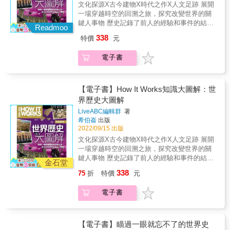
文化探源X古今建物X時代之作X人文足跡 展開
活、醫療、戰爭，談到人類的過去與未來。透
象與認知所阻。於是，本世紀的祕密將不得不
一場穿越時空的回溯之旅，探究改變世界的關
過作者平易近人的文字與鞭辟入裡的評析，不
在「時間、欲望與恐懼」的十字路口密切交
鍵人事物 歷史記錄了前人的經驗和事件的結
僅為讀者勾勒出當代史學研究的發展輪廓，更
Readmoo
會。他提倡對於「已逝情感與感官覺察」的追
果，幫助我們瞭解過去、作為未來行事的依
能觀察台灣近年來人文歷史類書籍的出版趨
尋，不斷雕鑄一套嚴謹緻密的論述分析，費心
338
特價
元
據，以免犯下相同的錯誤。正因如此，人類的
勢，成為行旅全球史的選讀指南。
鑽研花色各異的「社會想像」，邀請讀者共同
智慧才得以積累。 然而，欲逐一瞭解數千年之
打造出一部再現史（histoire des
電子書
久的歷史談何容易？為此，《How It Works知
repr&eacute;sentations），解開現實與想像的
識大圖解》的編輯群特別選定四大主題，從
纏結：從織品材質、劇場騷亂、女傭形象到血
「文化探源」開始，一探早期人類的生活方
流成河的革命期巴黎，發掘人們最為深沉的感
式、宗教信仰直至社會活動；接著，「古今建
【電子書】How It Works知識大圖解：世
官體驗，揭露法國十九世紀常民生活史曲徑萬
物」將帶讀者盡覽眾多的偉大建築；在「時代
界歷史大圖解
象！
之作」中，則可見識人類為了解決問題而打造
LiveABC編輯群
著
的各式器物和機具；最後，「人文足跡」列舉
希伯崙
出版
出多位歷史名人和各行各業的工作者們，藉此
2022/09/15 出版
一窺其不凡事蹟。 綜觀史上關鍵的人事物後，
文化探源X古今建物X時代之作X人文足跡 展開
也許能更加理解現代世界的運作方式。然而，
一場穿越時空的回溯之旅，探究改變世界的關
瀏覽對於過往的種種記載後，能否鑑往知來仍
鍵人事物 歷史記錄了前人的經驗和事件的結
端看眾人如何反思。
金石堂
果，幫助我們瞭解過去、作為未來行事的依
338
75
折
特價
元
據，以免犯下相同的錯誤。正因如此，人類的
智慧才得以積累。 然而，欲逐一瞭解數千年之
電子書
久的歷史談何容易？為此，《How It Works知
識大圖解》的編輯群特別選定四大主題，從
「文化探源」開始，一探早期人類的生活方
式、宗教信仰直至社會活動；接著，「古今建
【電子書】瞄過一眼就忘不了的世界史