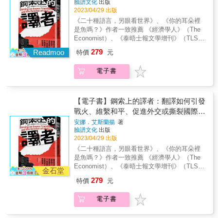
臉譜文化
出版
中用命拚搏、救人無數的鐵漢。 ．史上被唱得
Zass17以此為根基，藉由真人、真事、真實上
2023/04/29 出版
最性感的兒歌版稅之爭 你我這一生不知道會唱
演的歷史篇章，有些從不同的時間點重新切
《二十種語言，另眼看世界》、《你的耳朵裡
多少次，瑪麗蓮･夢露為甘迺迪高歌一曲的〈生
入，有些從某些重大關鍵再檢視，有些從微不
是魚嗎？》作者一致推薦 《經濟學人》（The
日快樂歌〉，其實本來是要付使用費的？ ．二
足道卻意外影響深遠的人事物中，所推論而來
Economist）、《泰晤士報文學增刊》（TLS）
次大戰美國本土其實有遭到攻擊 大家都知道偷
的後見之明，不受原先歷史定位的局限而肆意
齊聲好評 譯者既要傳達訊息，又不能打破特定
襲珍珠港，是二戰時日本最接近美國的一次奇
279
揮灑。 歷史不是宇宙真理，沒有標準答案，同
Readmoo
特價
元
限制 既要掌握原文意義，又要呈現精準有效的
襲，但實際上在本土的俄勒岡州，有個在草地
一事件往往有不同角度的各自表述，這也是本
譯文 翻譯者在許多「近乎不可能」之間挪騰舞
上野餐的家庭，卻不幸喪命？ ．今日高級食
書想傳達的理念。看完後你也可以當歷史的柯
電子書
動，世界也隨之挪騰舞動 他們如何「翻」天覆
材，昨日卻寄生下流 十九世紀前的歐美，奴隸
南，找一些事件來推敲琢磨，享受閱讀歷史的
地，又是怎麼用文字與話語「傾國傾城」？ ┤
和囚犯曾因為每天只能龍蝦吃到飽，而發生暴
樂趣。 & 人類，總是讓人出乎意料 歷史，總是
各界盛情推薦├ 李明璁｜社會學家、作家 李
動。殖民政府基於人權考量，還因而規定一週
讓你意想不到 & ．演過兩部名片的「船」奇人
可心｜美國臺灣觀測站共同編輯 施清真｜資深
不能吃超過三次？ ．語無倫次造成的歷史大事
【電子書】鋼索上的譯者：翻譯如何引發
物 同時演過《鐵達尼號》《敦克爾克大行動》
譯者 陳方隅｜菜市場政治學共同編輯 陳榮彬｜
一九八九年，東柏林的官員蘇柏斯基本來只是
戰火、維繫和平、促進外交或撕裂國際社
的演員，不是好萊塢巨星，而是一位真實世界
國立臺灣大學文學院翻譯碩士學位學程助理教
要宣布「放寬」柏林圍牆的管制措施，因為他
會？口、筆譯者翻轉歷史、牽動國際大局
中用命拚搏、救人無數的鐵漢。 ．史上被唱得
安娜．艾斯蘭揚
著
授 單德興｜中央研究院歐美研究所特聘研究員
語無倫次講得太糟糕，結果變得「太寬鬆」？
臉譜文化
出版
最性感的兒歌版稅之爭 你我這一生不知道會唱
的關鍵譯事
楊詠翔｜譯者 廖咸浩｜國立臺灣大學人文社會
& ‧第一個發現新大陸的人，其實不是哥倫布？ ‧
2023/04/29 出版
多少次，瑪麗蓮･夢露為甘迺迪高歌一曲的〈生
高等研究院院長、外國語文學系特聘教授 劉仕
想在臺灣稱王不容易，第一個條件是八字要夠
日快樂歌〉，其實本來是要付使用費的？ ．二
《二十種語言，另眼看世界》、《你的耳朵裡
傑｜前外交官、【臺北民主孵化器】創辦人 顏
重？ ‧被封為馬拉松之父，一場比賽卻足足跑了
次大戰美國本土其實有遭到攻擊 大家都知道偷
是魚嗎？》作者一致推薦 《經濟學人》（The
擇雅｜作家、出版人 ●「溝通於一時，功過在
半世紀？ ‧克里米亞戰爭，是美國讓俄國遺憾終
襲珍珠港，是二戰時日本最接近美國的一次奇
Economist）、《泰晤士報文學增刊》（TLS）
千秋」的譯者，在語言與文化轉換的鋼索上步
金石堂
身的好生意？ ‧百事可樂公司是軍事強權？任天
襲，但實際上在本土的俄勒岡州，有個在草地
齊聲好評 譯者既要傳達訊息，又不能打破特定
步為營、如履薄冰 人類與歷史的重要轉捩，或
堂是成人影片公司？ ‧凡事講究的英國人，為何
279
特價
元
上野餐的家庭，卻不幸喪命？ ．今日高級食
限制 既要掌握原文意義，又要呈現精準有效的
許就在大眾習而不察中，默默受這群中間人的
吃東西這麼不講究？ ‧澳洲發生過傷亡最慘重的
材，昨日卻寄生下流 十九世紀前的歐美，奴隸
譯文 翻譯者在許多「近乎不可能」之間挪騰舞
決斷所牽動...... 若非檯面下一支又一支筆譯和
戰爭，竟是兔子引發的？ &
電子書
和囚犯曾因為每天只能龍蝦吃到飽，而發生暴
動，世界也隨之挪騰舞動 他們如何「翻」天覆
口譯大軍，外交事務很少能進行得一帆風順。
動。殖民政府基於人權考量，還因而規定一週
地，又是怎麼用文字與話語「傾國傾城」？ ┤
在異文化接觸前緣，要避免衝突， 就得仰賴多