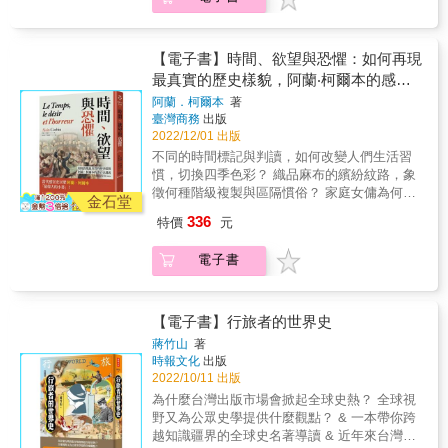
值。
者會為各色背景的案主效力。這些中間人的話
西班牙正式表態入夥。西－德語譯者從未給希
語或文字可能在不知不覺中，左右了重大的局
特勒希望， 但佛朗哥實際立場為何、說過哪些
勢轉捩。 從本書中我們會看到： & 🗾針對二戰
話？譯者是口譯技巧差，或有意為之，讓西班
《波茨坦宣言》要求投降的最後通牒，日本首
【電子書】時間、欲望與恐懼：如何再現
牙始終與納粹保持一定的距離？ 💣古巴飛彈危
相鈴木貫太郎本意可能為「不予置評」， 翻譯
最真實的歷史樣貌，阿蘭‧柯爾本的感官
機期間，美國的戰略描述字眼採用「隔離」
過程卻使意義流失，甚而扭曲為「默然蔑
史講義
（quarantine）而非「封鎖」（blockade）古巴
阿蘭．柯爾本
著
視」；大戰尾聲的美、日關係或許因而更難有
海域， 為的是避免踩到二戰慘烈的「列寧格勒
臺灣商務
出版
轉圜。 👲清末中國面對西方叩關要求貿易、傳
2022/12/01 出版
圍城戰」歷史痛點，以防激怒俄方。俄文譯法
教，由此而生頻繁衝突，民間乃至於清廷難掩
「karantin」是否即危機解除的關鍵？ & 《鋼
不同的時間標記與判讀，如何改變人們生活習
排外情緒。 庚子拳亂爆發，為洋行、傳教士工
索上的譯者》不僅放眼全球五大洲的廣闊範
慣，切換四季色彩？ 織品麻布的繽紛紋路，象
作的華人譯者是中國的叛徒？居中調解者？ 還
圍，也穿梭於歷史上各個風起雲湧的重要年
徵何種階級複製與區隔慣俗？ 家庭女傭為何既
金石堂
是外國人的救星？又有多少人因翻譯工作而血
代。作者更論及人類的科學、宗教、 新聞、探
是「資產階級最親密的外人」，亦是「無產階
灑戰場？ ㊙希特勒曾不斷拉攏西班牙獨裁者佛
336
特價
元
險活動等領域，翻譯如何在其中發揮影響，甚
級的特洛伊木馬」？ 首都巴黎，如何從大革命
朗哥加入軸心陣營，後者一律以浮誇外交辭令
至翻轉局勢。這是一部關於譯者如何改變世
的人頭滿地，幻化為美好年代的歡愉享樂？ 當
搪塞，不正面回應。 直到戰敗，納粹都沒得到
電子書
界，同時也令人大開眼界的作品。 讀者從書中
代感官史巨擘阿蘭‧柯爾本「最偉大的小書」!
西班牙正式表態入夥。西－德語譯者從未給希
能發現藏身檯面下的關鍵人物，也一窺他們轉
十三篇精妙論文，述說歡悅與血腥共舞的十九
特勒希望， 但佛朗哥實際立場為何、說過哪些
換語言、溝通文化的工作技藝。 ●口碑好評 這
世紀法國常民生活萬象。 從歡場、劇場、洗衣
話？譯者是口譯技巧差，或有意為之，讓西班
座豐富的故事寶庫講述了驚人的譯者成就，帶
場到斷頭臺，欲望與恐懼在時間中流轉搖擺！
【電子書】行旅者的世界史
牙始終與納粹保持一定的距離？ 💣古巴飛彈危
領我們認識一群英雄人物。作者以迷人而清晰
社會關係的研究發展至最深入的層級：有機整
蔣竹山
著
機期間，美國的戰略描述字眼採用「隔離」
的行文， 解釋了語言專家長年來都在努力克服
體的層級。 由於不同社會階級間的距離，以及
時報文化
出版
（quarantine）而非「封鎖」（blockade）古巴
的職業複雜性和難題，也揭示這些人怎樣運用
其對立程度之緊張， 這些龍蛇雜處的身體空
2022/10/11 出版
海域， 為的是避免踩到二戰慘烈的「列寧格勒
自身技藝、勇氣、 匠心和機敏來維護和平、擴
間，便同時迸發反感以及欲望。 在這荒謬的劇
為什麼台灣出版市場會掀起全球史熱？ 全球視
圍城戰」歷史痛點，以防激怒俄方。俄文譯法
散話語，並促進世界各地人群之間的對話。
場當中，遐想是如此深入滲透實際日常經驗，
野又為公眾史學提供什麼觀點？ & 一本帶你跨
「karantin」是否即危機解除的關鍵？ & 《鋼
──《你的耳朵裡是魚嗎？》作者 大衛・貝洛斯
若企圖不顧一切區分真實與幻想，或許只是徒
越知識疆界的全球史名著導讀 & 近年來台灣的
索上的譯者》不僅放眼全球五大洲的廣闊範
& 以繽紛靈動的文字向艱苦的翻譯、口譯者致
勞。 調查研究若回溯過往，必須考量當時的慣