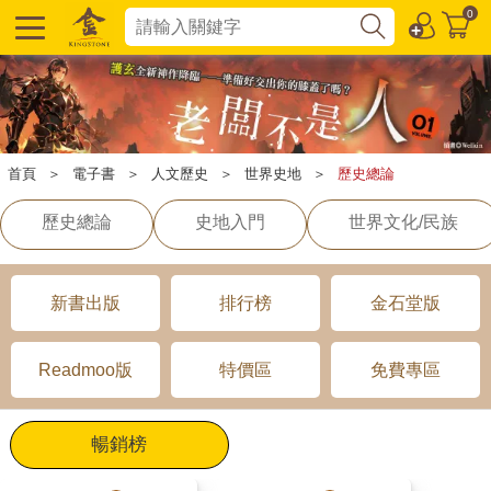
0
首頁
＞
電子書
＞
人文歷史
＞
世界史地
＞
歷史總論
歷史總論
史地入門
世界文化/民族
新書出版
排行榜
金石堂版
Readmoo版
特價區
免費專區
暢銷榜