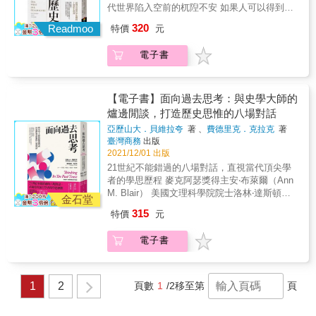
來。 慕尼黑大學當代史教授馬格努斯‧布萊希特
即使不是對歷史非常有興趣的人，也會很容易
代世界陷入空前的杌隉不安 如果人可以得到任
肯在大學裡開了一門當代史討論課，讓學生們
讀懂這本書中提到的諸多歷史故事。──ウナギ
何啟示的話，只有在歷史裡才有辦法覓見。 我
320
認真思考歷史的價值是什麼，並且引導學生們
Readmoo
特價
元
イヌ
們世界的自由、平等、民主、人權和秩序，並
從歷史的眼光探究當代世界的種種問題。這本
不是那麼理所當然的。它們都是以前的人前仆
《為什麼要學歷史》，就是以研討課為基礎，
電子書
後繼奮力爭取而來的，如果我們不知道這些價
引領讀者認識到，現在世界的文明成就和種種
值是怎麼來的，那麼我們也不會察覺到它們現
價值信念，都不是天上掉下來的禮物，而戰
在正遭到嚴重的威脅。民族主義死灰復燃，宗
爭、傾軋和種種不義，乃至於仍然橫行於世界
教不斷意圖插手俗世社會，真正的兩性平權仍
【電子書】面向過去思考：與史學大師的
各地的衝突、偏見、歧視，也不是什麼偶然或
然長夜漫漫，貧富差距持續擴大，種種不平等
爐邊閒談，打造歷史思惟的八場對話
意外，其原因和種種影響，只有在歷史裡才可
依舊阻礙社會流動。進步會不斷地大步向前，
以理解。 歷史的價值就在於：我們可以認識
亞歷山大．貝維拉夸
著 、
費德里克．克拉克
著
但是世界並不會自動成為和平而和諧的地方，
臺灣商務
出版
到，作為獨立的存有者以及整體人類，在過去
我們必須相信理性的力量，從歷史當中記取教
2021/12/01 出版
兩百五十年來，尤其是過去七十年來，在啟蒙
訓，捍衛民主的價值，勇敢決定我們自己的未
運動的影響下，在汲取了種種歷史經驗之後，
21世紀不能錯過的八場對話，直視當代頂尖學
來。 慕尼黑大學當代史教授馬格努斯‧布萊希特
人類是如何演進的。 至於十個歷史教訓，則
者的學思歷程 麥克阿瑟獎得主安‧布萊爾（Ann
肯在大學裡開了一門當代史討論課，讓學生們
是： 一、遺忘歷史會蒙蔽你的雙眼。 二、只有
M. Blair） 美國文理科學院院士洛林‧達斯頓
認真思考歷史的價值是什麼，並且引導學生們
金石堂
當我們認識政治行為背後隱含的人性觀，才能
（Lorraine Daston） 普林斯頓大學教授班傑明‧
從歷史的眼光探究當代世界的種種問題。這本
315
特價
元
夠理解它們。 三、我們必須對抗非理性。 四、
艾爾曼（Benjamin Elman）； 波薩獎得主安東
《為什麼要學歷史》，就是以研討課為基礎，
不平等會摧毀繁榮的基礎。 五、任何質疑政教
尼‧格拉夫頓（Anthony Grafton）； 塞雷納獎
引領讀者認識到，現在世界的文明成就和種種
電子書
分離的人，都是在破壞自由秩序。 六、進步會
章得主吉爾‧克雷耶（Jill Kraye）； 麥克阿瑟獎
價值信念，都不是天上掉下來的禮物，而戰
不斷向前走，對我們是好是壞，都取決於我們
得主彼得‧米勒（Peter N. Miller）； 巴黎高等
爭、傾軋和種種不義，乃至於仍然橫行於世界
自己。 七、我們必須捍衛代議民主制的原則，
研究實踐學院研究中心主任讓-路易‧貢當
各地的衝突、偏見、歧視，也不是什麼偶然或
對抗民粹主義者以及自稱的救世主。 八、人權
（Jean-Louis Quantin）； 劍橋學派政治思想
1
2
頁數
1
/2
移至第
頁
意外，其原因和種種影響，只有在歷史裡才可
和文化或歷史的條件無關。 九、世界不會自動
史創始人昆丁‧史金納（Quentin Skinner） 八場
以理解。 歷史的價值就在於：我們可以認識
成為和平而和諧的地方，但是我們擁有接近這
對話，八位專家， 藉由年輕學者的提問，洞悉
到，作為獨立的存有者以及整體人類，在過去