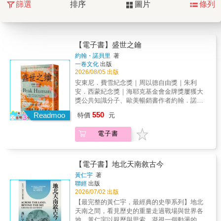
篩選
排序
圖片
條列
【電子書】盛世之鑰
約翰・諾貝里
著
一卷文化
出版
2026/08/05 出版
安東尼．費雪紀念獎｜周以德自由獎｜朱利
安．西蒙紀念獎｜海耶克基金會金牌獎屢獲大
獎公共知識分子、歐美暢銷書作者約翰．諾貝
里一部重新思考文明興衰與人類繁榮的顛覆之
550
Readmoo
特價
元
作※《經濟學人》年度選書※你有沒有想過，
那些曾經改變世界的文明，究竟是怎麼消失
電子書
的？面對古代遺跡留下的殘垣斷壁，你心中是
否發出疑問：是什麼讓一個文明從創造的巔峰
跌落至此？美國華府智庫研究員、暢銷公共知
識作者約翰．諾貝里，橫跨古雅典、羅馬共和
【電子書】地北天南敘古今
國、阿拔斯哈里發國、宋代中國、文藝復興義
黃仁宇
著
大利、荷蘭共和國到英語圈七個文明，試圖尋
聯經
出版
找歷史上一再重複出現的規律。他的發現，徹
2026/07/02 出版
底顛覆了我們對文明的想像。真正造就黃金時
【最完整的黃仁宇，最經典的史學系列】地北
代的，從來不是強大的國家、嚴密的統治，甚
天南之間，看見歷史的重量走過戰場與世界各
至不是資源或天才，而是一個願意接受未知的
地，黃仁宇以親歷與思索，凝視一個動盪的世