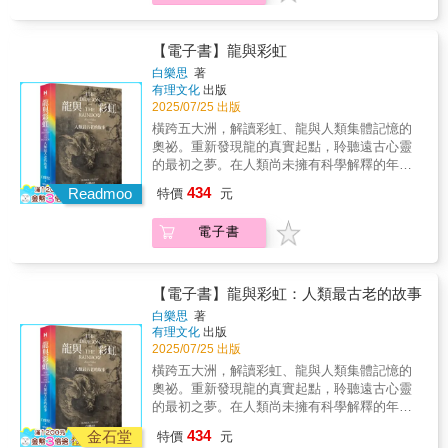
書寫的局限，提出獨到的見解。他認為，歷史
了解東西方發展的軌跡與異同黃仁宇的《放寬
界》《赫遜河畔談中國歷史》《地北天南敘古
不應只是片段的敘述，而應從更高的層次理解
歷史的視界》拓展「大歷史觀」的深度與廣
今》《關係千萬重》《大歷史不會萎縮》《黃
結構與趨勢。本書不僅是對歷史的新詮釋，更
度，透過長時間、遠距離、寬視界的分析，重
仁宇的大歷史觀》《緬北之戰》《長沙白茉
【電子書】龍與彩虹
是對當代世界的深刻省思，引領讀者站在更高
新檢視歷史事件，使看似零散、不合理的過去
莉》《汴京殘夢》《黃河青山：黃仁宇回憶
白樂思
著
的維度，重新審視歷史與現實的關聯。在今日
得以聯繫成有機的整體，展現歷史內在的邏輯
錄》
有理文化
出版
全球經濟局勢快速變動之際，中國的市場化改
與必然性。本書以明朝的財政體制為切入點，
2025/07/25 出版
革與全球化進程持續深化，數位金融、企業治
剖析傳統中國在「數目字管理」不足的情況
橫跨五大洲，解讀彩虹、龍與人類集體記憶的
理、政府調控等問題備受關注。本書不僅幫助
下，如何影響資本主義的萌芽與發展。黃仁宇
奧祕。重新發現龍的真實起點，聆聽遠古心靈
我們理解中國經濟體制的歷史根源，更能引導
認為，明代的賦役制度、經濟政策與治理模
的最初之夢。在人類尚未擁有科學解釋的年
讀者思考，在當代語境下如何突破傳統框架，
式，決定了中國近代以來的發展方向，並與西
代，一道突然出現、又迅速消失的彩虹，觸發
面對全球資本主義挑戰。▍【聯經出版．黃仁
434
方在資本主義興起時期的經驗形成鮮明對比。
Readmoo
特價
元
了人們心底最深的敬畏與想像。這道彎曲絢爛
宇文集】01.《萬曆十五年：一個無關緊要的年
從軍旅生涯到美國學術之路，黃仁宇憑藉親身
的天橋，在無數文明裡，逐漸被賦予了生命，
分》02.《十六世紀明代中國之財政與稅收》03.
經驗與東西方文化交融的視角，超越傳統歷史
電子書
成為吞雲吐霧、飛翔於天地之間的神秘存在
《明代的漕運，1368-1644》04.《中國大歷
書寫的局限，提出獨到的見解。他認為，歷史
——龍。曾提出「南島語族源自臺灣」的美國
史》05.《資本主義與廿一世紀》06.《從大歷史
不應只是片段的敘述，而應從更高的層次理解
知名語言學家白樂思（Robert Blust），歷時四
的角度讀蔣介石日記》07.《放寬歷史的視界》
結構與趨勢。本書不僅是對歷史的新詮釋，更
十年，走訪全球，蒐集了超過三百個族群對龍
08.《赫遜河畔談中國歷史》09.《地北天南敘古
【電子書】龍與彩虹：人類最古老的故事
是對當代世界的深刻省思，引領讀者站在更高
與彩虹的神話與信仰。在這本他病中完成、視
今》10.《關係千萬重》11.《大歷史不會萎縮》
白樂思
著
的維度，重新審視歷史與現實的關聯。在今日
為「一生最重要工作」的遺作中，他提出一個
12.《黃仁宇的大歷史觀》13.《緬北之戰》14.
有理文化
出版
全球經濟局勢快速變動之際，中國的市場化改
驚人的主張：龍，源自彩虹！透過語言學、人
《長沙白茉莉》15.《汴京殘夢》16.《黃河青
2025/07/25 出版
革與全球化進程持續深化，數位金融、企業治
類學、民俗學與文化心理學等多種方式，白樂
山：黃仁宇回憶錄》
橫跨五大洲，解讀彩虹、龍與人類集體記憶的
理、政府調控等問題備受關注。本書不僅幫助
思帶領我們回到人類心靈的原點——在遠古時
奧祕。重新發現龍的真實起點，聆聽遠古心靈
我們理解中國經濟體制的歷史根源，更能引導
代，面對一條忽現忽隱的天空之蛇，我們祖先
的最初之夢。在人類尚未擁有科學解釋的年
讀者思考，在當代語境下如何突破傳統框架，
如何以想像與故事，編織出世界上最古老、也
代，一道突然出現、又迅速消失的彩虹，觸發
面對全球資本主義挑戰。▍【聯經出版．黃仁
434
最普遍的神話。從東方到西方，從寒冷的北方
金石堂
特價
元
了人們心底最深的敬畏與想像。這道彎曲絢爛
宇文集】01.《萬曆十五年：一個無關緊要的年