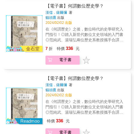
功，更應强調的是，讀史如何提升人們整體的
【電子書】何謂數位歷史學？
心智能力——心量。
漢儒．薩爾彌
著
貓頭鷹
出版
2024/02/02 出版
在《何謂歷史》之後，數位時代的史學研究入
門指引！◎踏入新世代數位文史領域的入門書
◎范純武、湯瑞弘兩位歷史系教授攜手合譯◎
台版獨家收錄專文：「如果『史學即是史料
336
金石堂
7
折
特價
元
學』，數位歷史學的發展問題會是什麼？」、
「數位轉向後歷史學新形式及其反思」當歷史
電子書
學進入數位時代，愈來愈多關於過去的資訊可
以藉由數位形式來獲得，而歷史研究也不得不
面臨一波轉型。本書中，作者將回顧數位研究
的起源，進而介紹數位歷史學的概念，以及概
【電子書】何謂數位歷史學？
述在大數據時代研究的問題和方法。在閱讀完
漢儒．薩爾彌
著
本書後，將會意識到，我們已經進入人人都可
貓頭鷹
出版
參與歷史研究，且每個歷史研究者都可以是數
2024/02/02 出版
位歷史學家的時代。歷史學的數位化浪潮自20
在《何謂歷史》之後，數位時代的史學研究入
世紀下半葉起，許多機關團體便有意識將過去
門指引！◎踏入新世代數位文史領域的入門書
的史料以數位化方式保存，舉凡文獻、地圖、
◎范純武、湯瑞弘兩位歷史系教授攜手合譯◎
圖像、影音&hellip;&hellip;都可透過網路或資料
台版獨家收錄專文：「如果『史學即是史料
336
庫搜尋。因此，以往藏在故紙堆裡的資料，不
Readmoo
特價
元
學』，數位歷史學的發展問題會是什麼？」、
但可長久保留，也更容易被人取得與閱讀。同
「數位轉向後歷史學新形式及其反思」當歷史
時，在進入21世紀後，數位化趨勢更進一步影
電子書
學進入數位時代，愈來愈多關於過去的資訊可