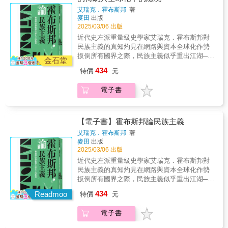
歸，將西方之新取代中國之舊，華夏史學因西
意義。劉仲敬認為，現在我們所謂的「中國」
艾瑞克．霍布斯邦
著
化而漸失主體性，詮釋之權往往旁落於外人，
其實是一個混雜的概念，是三個「中國」的重
麥田
出版
以至於國人重外人所說，而外人下視國人所說
疊體。第一個是最古典的「中國」，也就是與
2025/03/06 出版
的窘境，感觸尤甚。 全書旁徵博引，比照西
兩河文明有密切關係的殷周、孔子的華夏，後
近代史左派重量級史學家艾瑞克．霍布斯邦對
學，深入闡述，彰顯中西史學的異同，以及中
來產生了秦漢帝國；第二個「中國」是源於外
民族主義的真知灼見在網路與資本全球化作勢
國史學之特色與價值。
伊朗地區、「萬國衣冠拜冕旒」的隋唐帝國；
扳倒所有國界之際，民族主義似乎重出江湖──
金石堂
第三個「中國」則是源自蒙古高原的元清帝
與我們切身相關更甚以往。「史學家不知不覺
國，產生了近代的中華民國和中華人民共和
434
特價
元
扮演起始料未及的政治行為者的角色。過去我
國。我們在運用「中國」時，經常是不嚴密
常以為歷史學這一行，與其他行業不同，例如
的，一下說漢唐如何如何，孔子、諸子百家如
電子書
核物理學，至少不會造成傷害。而如今我知
何如何，一下又說近代以來的中國跟帝國主義
道，它會造成傷害&hellip;&hellip;我們有責任呈
如何如何，其實就是把這三個「中國」的概
現大體上的史實，尤其有責任批評出於政治－
念，或說是三個東亞政權的概念混用了。而這
意識形態考量而濫用歷史。」──艾瑞克．霍布
【電子書】霍布斯邦論民族主義
三個東亞政權從歷史發展的順序來看，都是起
斯邦霍布斯邦不喜歡民族主義，但從不輕視或
艾瑞克．霍布斯邦
著
源於內亞。近代以前，所有的東亞政治體系都
斥為荒謬&自一九六〇年代起，霍布斯邦秉持批
麥田
出版
是內亞起源；近代以後，西方起源才取代了內
判史觀，成為少數抱持左派精神卻為理解民族
2025/03/06 出版
亞起源。而所謂的漢人，在這三個體系中的地
主義深入探究，並真正具有客觀洞見者。霍布
近代史左派重量級史學家艾瑞克．霍布斯邦對
位，都像是印度人在大英帝國中的地位，儘管
斯邦的立論基礎在於相對晚近才被發明出來的
民族主義的真知灼見在網路與資本全球化作勢
人口占多數，但都只是臣民。【用「諸夏」概
民族主義與民族觀，以及將其建構成認同的種
扳倒所有國界之際，民族主義似乎重出江湖──
念重新想像未來的東亞】清朝末年以來，由梁
種歷史路徑。23篇選文，呈現史學大師霍布斯
與我們切身相關更甚以往。「史學家不知不覺
啟超、孫中山這些人建構起來的中國和中華民
434
邦對民族主義擲地有聲的深刻見解本書集結國
Readmoo
特價
元
扮演起始料未及的政治行為者的角色。過去我
族，跟孔子時代的華夏和諸夏一樣，都是想像
際知名史學大師霍布斯邦於1962到2005年間至
常以為歷史學這一行，與其他行業不同，例如
多於現實。劉仲敬認為，我們自稱華夏子孫和
世界各地演講的文稿及專著文章，體現四十年
電子書
核物理學，至少不會造成傷害。而如今我知
孔子的繼承人，可以增加一點威望和古老的自
來霍布斯邦對民族主義的銳利觀察及思索。在
道，它會造成傷害&hellip;&hellip;我們有責任呈
豪感；但我們也要認清，孔子時代的諸侯結構