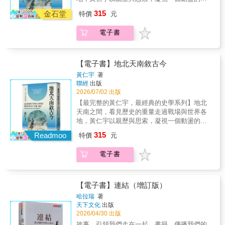
社會。當不同文化自由交流、陌生人彼此合
紀。《地北天南敘古今》收錄黃仁宇橫跨近半
315
作、新觀念可以挑戰舊秩序，法治保障每個人
金石堂
特價
元
世紀完成的二十七篇文字，最早成稿於二戰期
都有嘗試的空間，創新便會源源不絕地誕生。
間，最晚近於書成之時。篇章或源於戰地親
然而，每一個黃金時代，也都走上了幾乎相同
電子書
歷，或出自異地遊歷，也有對歷史人物、思想
的結局。戰爭、瘟疫、經濟危機帶來恐懼，人
體系與時代變局的反思。形式不拘、題材多
們開始渴望秩序勝過自由、確定勝過探索、教
元，勾勒出一位歷史學者在現實世界中理解歷
條勝過討論。權力日益集中，思想逐漸僵化，
史的側影。全書可歸納為「緬甸戰場的聞
【電子書】地北天南敘古今
貿易開始退縮，異見遭到排斥。文明真正失去
見」、「五十年來的撫今追昔」、「各種思想
黃仁宇
著
的，不只是財富，而是持續創新的能力。諾貝
體系及其實用」、「歐遊觀感」與「古今人
聯經
出版
里因此提出一個比「文明為何衰亡」更重要的
物」五類主題。分類只是引路，真正貫穿全書
2026/07/02 出版
問題：我們這個已經維持約兩百年繁榮的文
的，是作者對歷史尺度失效與重建的深刻警覺
【最完整的黃仁宇，最經典的史學系列】地北
明，要如何能夠成功延續下去？未來會發生什
——當戰爭、遷徙、制度與世界秩序不斷打破
天南之間，看見歷史的重量走過戰場與世界各
麼危機，其實沒有人知道。歷史反覆證明，人
既有經驗，人們該如何重新理解歷史？黃仁宇
地，黃仁宇以親歷與思索，凝視一個動盪的世
類對未來的預測幾乎總是錯的，因此真正能延
以個人經歷為起點，延伸出對中國近現代轉型
紀。《地北天南敘古今》收錄黃仁宇橫跨近半
續繁榮的，不是找到一套永遠正確的制度，而
315
的宏觀觀察。他指出，內戰與社會動盪的深層
Readmoo
特價
元
世紀完成的二十七篇文字，最早成稿於二戰期
是建立一個能夠持續學習、自由試驗、不斷修
意義，並非單一意識形態的對抗，而是一場回
間，最晚近於書成之時。篇章或源於戰地親
正自己的社會。這正是本書對今日世界最重要
應世界潮流、重組社會結構所付出的巨大代
電子書
歷，或出自異地遊歷，也有對歷史人物、思想
的提醒。當反全球化、民族主義、身分政治與
價；過去依賴意識形態書寫的歷史，也勢必面
體系與時代變局的反思。形式不拘、題材多
威權思維重新抬頭，最大的威脅未必來自外
臨重新檢驗與修訂。本書以隨筆式思考穿針引
元，勾勒出一位歷史學者在現實世界中理解歷
部，而是我們是否因恐懼而親手關上了文明賴
線，是一部可隨手翻閱、亦值得反覆回味的作
史的側影。全書可歸納為「緬甸戰場的聞
以繁榮的大門。每一個文明都同時擁有雅典與
【電子書】連結（增訂版）
品，讓我們看見：歷史不只存在於檔案與理論
見」、「五十年來的撫今追昔」、「各種思想
斯巴達的基因：要保持開放、保有創新，還是
哈拉瑞
著
之中，也存在於親歷者的眼睛、行走的路途，
體系及其實用」、「歐遊觀感」與「古今人
為了既有的一切而將世界拒之門外，選擇權掌
天下文化
出版
以及不斷思索的腦海裡。▍【聯經出版．黃仁
物」五類主題。分類只是引路，真正貫穿全書
握在我們每個人手中。本書特色本書是一本以
2026/04/30 出版
宇文集】出版計畫集結黃仁宇思想全貌，重現
的，是作者對歷史尺度失效與重建的深刻警覺
「文明的繁榮來自開放」為主軸、兼具歷史敘
故事，引領我們走在一起。書籍，傳播我們的
大歷史視野黃仁宇（1918–2000）是二十世紀