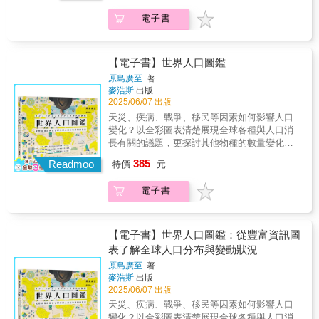
到濕熱的熱帶，龍幾乎無處不在。即使相隔萬
的天橋，在無數文明裡，逐漸被賦予了生命，
分》02.《十六世紀明代中國之財政與稅收》03.
里，沒有聯繫，不同文明中的龍，卻展現出令
電子書
成為吞雲吐霧、飛翔於天地之間的神秘存在
《明代的漕運，1368-1644》04.《中國大歷
人驚異的共通面貌。在書中，白樂思梳理了龍
——龍。曾提出「南島語族源自臺灣」的美國
史》05.《資本主義與廿一世紀》06.《從大歷史
的普世特徵（如：與瀑布、雷電、寶藏、洞穴
知名語言學家白樂思（Robert Blust），歷時四
的角度讀蔣介石日記》07.《放寬歷史的視界》
相連結）並且遍覽歐洲、亞洲、美洲、非洲及
十年，走訪全球，蒐集了超過三百個族群對龍
08.《赫遜河畔談中國歷史》09.《地北天南敘古
【電子書】世界人口圖鑑
大洋洲的各類龍形象，揭示龍在各地文化中的
與彩虹的神話與信仰。在這本他病中完成、視
今》10.《關係千萬重》11.《大歷史不會萎縮》
原島廣至
著
共通點與微妙差異。他也記錄了不同族群如何
為「一生最重要工作」的遺作中，他提出一個
12.《黃仁宇的大歷史觀》13.《緬北之戰》14.
麥浩斯
出版
將彩虹視為吞噬水源、影響天氣、守護生命之
驚人的主張：龍，源自彩虹！透過語言學、人
《長沙白茉莉》15.《汴京殘夢》16.《黃河青
2025/06/07 出版
靈體，同時也詳述全球各地「指向彩虹」的禁
類學、民俗學與文化心理學等多種方式，白樂
山：黃仁宇回憶錄》
天災、疾病、戰爭、移民等因素如何影響人口
忌與懲罰傳說——從印尼到墨西哥，從東非到
思帶領我們回到人類心靈的原點——在遠古時
變化？以全彩圖表清楚展現全球各種與人口消
北美，這些禁忌竟出奇地相似，無法只以文化
代，面對一條忽現忽隱的天空之蛇，我們祖先
長有關的議題，更探討其他物種的數量變化及
傳播來解釋。最後，白樂思系統性地將龍與彩
如何以想像與故事，編織出世界上最古老、也
人類面臨的諸多挑戰！從人類出現於地球到18
虹的各項特質逐一比對，有力地證明龍的形象
385
最普遍的神話。從東方到西方，從寒冷的北方
Readmoo
特價
元
世紀這段漫長的期間，人口一直在10億內緩步
起源，正是來自對彩虹的神話性理解與想像，
到濕熱的熱帶，龍幾乎無處不在。即使相隔萬
上升，直到工業革命之後突然急速增加，至今
為這個古老的謎題，提供了解答。本書是場大
里，沒有聯繫，不同文明中的龍，卻展現出令
電子書
已突破80億人，根據聯合國的預測，更將於
膽的思想歷險，最終揭示出一條人類共有的心
人驚異的共通面貌。在書中，白樂思梳理了龍
2086年左右抵達巔峰期逾104億人。與此同時，
靈之路，在現代科學與城市文明日益取代傳統
的普世特徵（如：與瀑布、雷電、寶藏、洞穴
少子化、高齡化也是現今已開發國家普遍面臨
信仰的今日，白樂思保存了那些幾近消逝的古
相連結）並且遍覽歐洲、亞洲、美洲、非洲及
的巨大問題，社會正在關注應該採取什麼樣的
老視角，並為「龍」這個符號找回了它源自彩
【電子書】世界人口圖鑑：從豐富資訊圖
大洋洲的各類龍形象，揭示龍在各地文化中的
對策。然而，迄今為止，能夠了解這些人口問
虹的靈魂。
表了解全球人口分布與變動狀況
共通點與微妙差異。他也記錄了不同族群如何
題的整體情況，並且能夠依據不同國家、地
將彩虹視為吞噬水源、影響天氣、守護生命之
原島廣至
著
區、期間進行比較的資料非常有限。本書精選
麥浩斯
出版
靈體，同時也詳述全球各地「指向彩虹」的禁
許多與人口變化相關的問題，並以豐富的圖
2025/06/07 出版
忌與懲罰傳說——從印尼到墨西哥，從東非到
表、照片將其整理成容易吸收了解的資訊。除
北美，這些禁忌竟出奇地相似，無法只以文化
天災、疾病、戰爭、移民等因素如何影響人口
了點出未來人口的變化預測，也闡述過去人口
傳播來解釋。最後，白樂思系統性地將龍與彩
變化？以全彩圖表清楚展現全球各種與人口消