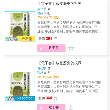
又該如何應對？從中國近代變革到西方社會演
題，透過二十篇重要文章，探討生死、金錢與
【電子書】放寬歷史的視界
進，從國際政治權力博弈到日常倫理選擇，書
性這三大基本關係，反映人類社會的深層結
黃仁宇
著
中的每篇文章像一面鏡子，映照出我們如何與
構。黃仁宇將歷史視為不斷變動的現實，而非
聯經
出版
世界建立關係，並在歷史的浪潮中尋找自我。
靜止的過去，每篇文章都反映出歷史如何影響
2025/07/31 出版
對歷史、文化、經濟，及當代社會議題感興趣
我們的思想和行為。書中的內容涵蓋個人經
放寬視界，重新發現歷史的內在邏輯長時間軸
的讀者，將能在此書中獲得啟發，並思考如何
歷、歷史觀察、社會變遷與國際政治，從作者
串聯因果，大歷史觀洞見未來● 重讀黃仁宇，
與當前時代對話，如何看待自身與世界的關
在美國的經歷、戰時服役、東亞研究到對世界
透過明朝財政體制，剖析中國資本主義的歷史
係。▍【聯經出版．黃仁宇文集】《萬曆十五
局勢的反思，呈現歷史對我們行為的塑造。本
脈絡● 在全球經濟變局中，探索傳統與現代的
年：一個無關緊要的年分》《十六世紀明代中
364
書透過「關係」的視角探討社會變遷，例如資
金石堂
特價
元
交融，思考中國經濟的發展● 從「數目字管
國之財政與稅收》《明代的漕運，1368-1644》
本主義推動社會由農業體制轉向商業體制，舊
理」到數位金融，揭示中國經濟體制變遷的深
《中國大歷史》《資本主義與廿一世紀》《從
有的價值觀是否能夠承受這一衝擊？隨著技術
電子書
遠影響● 重新審視中國資本主義的可能道路，
大歷史的角度讀蔣介石日記》《放寬歷史的視
發展加速全球交流，人類的價值選擇是否依然
了解東西方發展的軌跡與異同黃仁宇的《放寬
界》《赫遜河畔談中國歷史》《地北天南敘古
不變？面對這些變遷，個人應如何自處，社會
歷史的視界》拓展「大歷史觀」的深度與廣
今》《關係千萬重》《大歷史不會萎縮》《黃
又該如何應對？從中國近代變革到西方社會演
度，透過長時間、遠距離、寬視界的分析，重
仁宇的大歷史觀》《緬北之戰》《長沙白茉
【電子書】放寬歷史的視界
進，從國際政治權力博弈到日常倫理選擇，書
新檢視歷史事件，使看似零散、不合理的過去
莉》《汴京殘夢》《黃河青山：黃仁宇回憶
黃仁宇
著
中的每篇文章像一面鏡子，映照出我們如何與
得以聯繫成有機的整體，展現歷史內在的邏輯
錄》
聯經
出版
世界建立關係，並在歷史的浪潮中尋找自我。
與必然性。本書以明朝的財政體制為切入點，
2025/07/31 出版
對歷史、文化、經濟，及當代社會議題感興趣
剖析傳統中國在「數目字管理」不足的情況
放寬視界，重新發現歷史的內在邏輯長時間軸
的讀者，將能在此書中獲得啟發，並思考如何
下，如何影響資本主義的萌芽與發展。黃仁宇
串聯因果，大歷史觀洞見未來● 重讀黃仁宇，
與當前時代對話，如何看待自身與世界的關
認為，明代的賦役制度、經濟政策與治理模
透過明朝財政體制，剖析中國資本主義的歷史
係。▍【聯經出版．黃仁宇文集】《萬曆十五
式，決定了中國近代以來的發展方向，並與西
脈絡● 在全球經濟變局中，探索傳統與現代的
年：一個無關緊要的年分》《十六世紀明代中
364
方在資本主義興起時期的經驗形成鮮明對比。
Readmoo
特價
元
交融，思考中國經濟的發展● 從「數目字管
國之財政與稅收》《明代的漕運，1368-1644》
從軍旅生涯到美國學術之路，黃仁宇憑藉親身
理」到數位金融，揭示中國經濟體制變遷的深
《中國大歷史》《資本主義與廿一世紀》《從
經驗與東西方文化交融的視角，超越傳統歷史
電子書
遠影響● 重新審視中國資本主義的可能道路，
大歷史的角度讀蔣介石日記》《放寬歷史的視