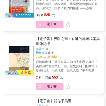
——當戰爭、遷徙、制度與世界秩序不斷打破
事與現實警示的作品，用相對輕快的方式整理
觀念和神話。網際網路，承諾會提供無限的知
最具影響力的華人歷史學家之一。他以「大歷
既有經驗，人們該如何重新理解歷史？黃仁宇
大量歷史材料，好讀且有啟發，不僅是歷史著
識。演算法，瞭解了我們的祕密 ——然後，我
史觀」著稱，擅長從宏觀視野審視中國與世界
以個人經歷為起點，延伸出對中國近現代轉型
作，也是反思當下的重要讀物。
們就互相對立了！現在與未來，AI將會做什
的歷史結構，並以嚴謹的學術研究、深刻的文
525
的宏觀觀察。他指出，內戰與社會動盪的深層
Readmoo
特價
元
麼？哈拉瑞的新巨作《連結》，以激勵人心的
化觀察和動人的文學筆法，為世人留下豐厚的
意義，並非單一意識形態的對抗，而是一場回
方式，講述了我們如何走到這一刻，以及現在
思想遺產聯經出版特別規劃完整的【黃仁宇文
應世界潮流、重組社會結構所付出的巨大代
電子書
必須做出的、攸關生存與發展的急迫決擇。
集】，將其分散於各出版社的著作重新彙整，
價；過去依賴意識形態書寫的歷史，也勢必面
《連結》透過人類大歷史的長鏡頭，檢視資訊
陸續改版推出，分為五大系列： 大歷史觀與
臨重新檢驗與修訂。本書以隨筆式思考穿針引
網路與資訊流，如何將我們帶到AI紀元。哈拉
歷史方法論：重新定義歷史格局與中國定位。
線，是一部可隨手翻閱、亦值得反覆回味的作
瑞引導我們走過石器時代、經歷《聖經》正典
明代研究專著：嚴謹考證，深掘制度與社會運
【電子書】界限之南：香港的地圖檔案與
品，讓我們看見：歷史不只存在於檔案與理論
化、印刷術的發明、大眾媒體的興起、以及民
作。 歷史類散文：知性與感性的交織，展現
影像記憶
之中，也存在於親歷者的眼睛、行走的路途，
粹主義的重燃……例舉了羅馬帝國、秦帝國、
文化洞察。 戰爭與近現代中國：親歷時代動
以及不斷思索的腦海裡。▍【聯經出版．黃仁
余震宇
著
天主教會、蘇聯等體制如何利用資訊技術來實
盪，書寫生命史詩。 小說與文學創作：以文
蜂鳥出版
出版
宇文集】出版計畫集結黃仁宇思想全貌，重現
現目標，無論是好是壞。資訊，既不是真理真
學筆法重現歷史氛圍與情感。這是一部完整的
2025/12/26 出版
大歷史視野黃仁宇（1918–2000）是二十世紀
相的原料，也不只是權力與武器；《連結》探
思想工程，引領讀者全面認識黃仁宇的思想脈
最具影響力的華人歷史學家之一。他以「大歷
從地圖出發，重現鮮為人知的香港歷史真相︒
索了許多極端之間、充滿希望的中間立場，在
絡，也讓經典再度回到當代視野，持續發揮影
史觀」著稱，擅長從宏觀視野審視中國與世界
英國殖民地部文獻，輔以歷史資料，配以當代
鐵幕落下、矽幕升起之際，重新發現我們共有
響力。透過【黃仁宇文集】，我們將再次看見
的歷史結構，並以嚴謹的學術研究、深刻的文
影像記錄。一紙地圖，呈現人物︑事件與歷史
的人性。※《連結（增訂版）》係根據2025年9
金石堂
——歷史不是片段，而是千萬重的關聯。
化觀察和動人的文學筆法，為世人留下豐厚的
的交織關係提供嶄新視角，呈現九龍半島不為
月的英文平裝版，進行內文修訂，並新增一篇
▍【聯經出版．黃仁宇文集】《萬曆十五年：
553
7
折
特價
元
思想遺產聯經出版特別規劃完整的【黃仁宇文
人知的一面，還原更立體、更有力量的香港歷
作者〈後記〉。封面鴿子圖案的意義：一、鴿
一個無關緊要的年分》《十六世紀明代中國之
集】，將其分散於各出版社的著作重新彙整，
史真相︒***「地圖並不是客觀的記錄，而是權
子是電報發明以前，最快速的資訊傳遞工具。
財政與稅收》《明代的漕運，1368-1644》《中
電子書
陸續改版推出，分為五大系列： 大歷史觀與
力的證明︒」九龍半島的歷史，是權力︑利益
二、在《聖經》故事裡，鴿子、橄欖枝與彩
國大歷史》《資本主義與廿一世紀》《從大歷
歷史方法論：重新定義歷史格局與中國定位。
與反抗交織的篇章︒由獅子山一帶差點成為歐
虹，都是象徵和平與寬容的符號。三、本書第1
史的角度讀蔣介石日記》《放寬歷史的視界》
明代研究專著：嚴謹考證，深掘制度與社會運
洲人的中產住宅區、港英政府和英國軍部爭奪
章〈資訊是什麼？〉提到1918年的軍信鴿「謝
《赫遜河畔談中國歷史》《地北天南敘古今》
作。 歷史類散文：知性與感性的交織，展現
尖沙咀黃金地段，到旺角洗衣街等農地被賤價
【電子書】關係千萬重
爾阿米」，交纏了歷史事實與虛構故事，正代
《關係千萬重》《大歷史不會萎縮》《黃仁宇
文化洞察。 戰爭與近現代中國：親歷時代動
收購，土地規劃的背後，原來盡是難以言說的