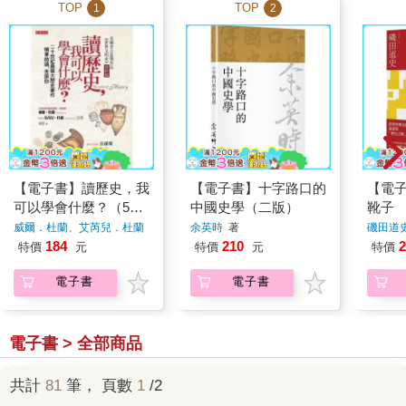
TOP
TOP
1
2
【電子書】讀歷史，我
【電子書】十字路口的
【電
可以學會什麼？（50
中國史學（二版）
靴子
年重版出來經典版）
威爾．杜蘭、艾芮兒．杜蘭
余英時
著
磯田道
著
184
210
2
特價
元
特價
元
特價
電子書
電子書
電子書 > 全部商品
共計
81
筆， 頁數
1
/2