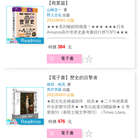
物」將帶讀者盡覽眾多的偉大建築；在「時代
【商業篇】
之作」中，則可見識人類為了解決問題而打造
山崎圭一
著
的各式器物和機具；最後，「人文足跡」列舉
野人文化
出版
出多位歷史名人和各行各業的工作者們，藉此
2022/06/01 出版
一窺其不凡事蹟。 綜觀史上關鍵的人事物後，
★★★系列暢銷90萬冊！★★★ ★★★日本
也許能更加理解現代世界的運作方式。然而，
Amazon高中世界史參考書排行榜TOP1★★★
瀏覽對於過往的種種記載後，能否鑑往知來仍
-------------------------------------------------------------------
端看眾人如何反思。
Readmoo
-------------- SUPER高中老師╳神級YouTuber╳
384
特價
元
最強「圖像記憶法」 超越2,700萬次點閱的超人
氣課程 --------------------------------------------------------
電子書
------------------------- & ▌為什麼我們需要了解「歷
史中的金流」？ 世界各國就像身體的各個器
官， 金錢和貨物就像血液， 血液流過全身，串
聯起各個器官， 就像金錢和貨物流通於世界，
【電子書】歷史的目擊者
把國與國連結在一起。 & 血液滯留在器官，人
彼得．柏克
著
會生病； 金錢停滯在某個國家或地區，就會引
馬可孛羅
出版
發大規模戰爭。 & ▌了解歷史中的「金流」=
2022/03/03 出版
了解國與國之間的「連結」 讓金錢流動把歷史
★新文化史權威彼得．柏克★ ★二十年經典著
串成一個完整故事， 學歷史從此不再暈頭轉
作全新繁中譯本★ ★售出超過10國版權★ & 專
向！ & ➤以「商業活動」為主角，輕鬆掌握世
業期刊《泰晤士報文學增刊》（Times Literary
界史脈絡！ & ●北義大利為何可以最早展開文
Supplement）、美國圖書館學會《選擇》
476
藝復興？原來義大利商人透過蒙古帝國與元朝
Readmoo
特價
元
（Choice）、《藝術與文獻》（Art
縝密的東西向貿易網絡，網羅中國、印度、波
Documentation），齊聲讚譽。 & 專業推薦 國
斯的物產而獲得「財富密碼」！ & ●世界因為
電子書
立中央大學歷史所副教授――蔣竹山& &中央研
「辛香料」而串連？過去歐洲商人原本可透過