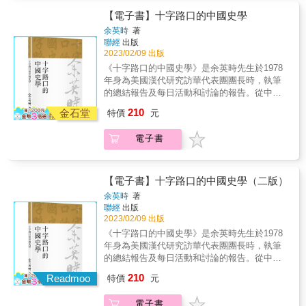
不能吃超過三次？ ．語無倫次造成的歷史大事
各界盛情推薦├ 李明璁｜社會學家、作家 李
語專家譯介想法與意見，搭起溝通的橋樑。歷
一九八九年，東柏林的官員蘇柏斯基本來只是
可心｜美國臺灣觀測站共同編輯 施清真｜資深
【電子書】十字路口的中國史學
來全球各地的翻譯工作者努力擴散話語、維護
要宣布「放寬」柏林圍牆的管制措施，因為他
譯者 陳方隅｜菜市場政治學共同編輯 陳榮彬｜
和平， 偶爾也難免闖下大禍。這牽一髮而動全
余英時
著
語無倫次講得太糟糕，結果變得「太寬鬆」？
國立臺灣大學文學院翻譯碩士學位學程助理教
聯經
出版
身的角色大多不太起眼，甚少受到重視。本書
& ‧第一個發現新大陸的人，其實不是哥倫布？ ‧
授 單德興｜中央研究院歐美研究所特聘研究員
2023/02/09 出版
作者暨資深口、筆譯者安娜．艾斯蘭揚， 要帶
想在臺灣稱王不容易，第一個條件是八字要夠
楊詠翔｜譯者 廖咸浩｜國立臺灣大學人文社會
領讀者一窺往往藏於幕後、低調運行的「譯世
《十字路口的中國史學》是余英時先生於1978
重？ ‧被封為馬拉松之父，一場比賽卻足足跑了
高等研究院院長、外國語文學系特聘教授 劉仕
界」，也看翻譯工作是如何影響全人類與全世
年身為美國漢代研究訪華代表團團長時，執筆
半世紀？ ‧克里米亞戰爭，是美國讓俄國遺憾終
傑｜前外交官、【臺北民主孵化器】創辦人 顏
界。 & 從詭計多端的政治野心家、滿腹理想與
的總結報告及每日活動和討論的報告。從中我
身的好生意？ ‧百事可樂公司是軍事強權？任天
擇雅｜作家、出版人 ●「溝通於一時，功過在
英雄主義的領袖人物，又或者一般大眾與「非
們不僅了解余先生的史學理念，而且還能知道
堂是成人影片公司？ ‧凡事講究的英國人，為何
210
千秋」的譯者，在語言與文化轉換的鋼索上步
金石堂
特價
元
我族類」溝通的日常需求── 全球各地口、筆譯
當時史學界思想解放運動的基本情況。這些報
吃東西這麼不講究？ ‧澳洲發生過傷亡最慘重的
步為營、如履薄冰 人類與歷史的重要轉捩，或
者會為各色背景的案主效力。這些中間人的話
告對研究中美文化交流，也具有重要的史料價
戰爭，竟是兔子引發的？ &
許就在大眾習而不察中，默默受這群中間人的
電子書
語或文字可能在不知不覺中，左右了重大的局
值。
決斷所牽動...... 若非檯面下一支又一支筆譯和
勢轉捩。 從本書中我們會看到： & 🗾針對二戰
口譯大軍，外交事務很少能進行得一帆風順。
《波茨坦宣言》要求投降的最後通牒，日本首
在異文化接觸前緣，要避免衝突， 就得仰賴多
相鈴木貫太郎本意可能為「不予置評」， 翻譯
【電子書】十字路口的中國史學（二版）
語專家譯介想法與意見，搭起溝通的橋樑。歷
過程卻使意義流失，甚而扭曲為「默然蔑
余英時
著
來全球各地的翻譯工作者努力擴散話語、維護
視」；大戰尾聲的美、日關係或許因而更難有
聯經
出版
和平， 偶爾也難免闖下大禍。這牽一髮而動全
轉圜。 👲清末中國面對西方叩關要求貿易、傳
2023/02/09 出版
身的角色大多不太起眼，甚少受到重視。本書
教，由此而生頻繁衝突，民間乃至於清廷難掩
《十字路口的中國史學》是余英時先生於1978
作者暨資深口、筆譯者安娜．艾斯蘭揚， 要帶
排外情緒。 庚子拳亂爆發，為洋行、傳教士工
年身為美國漢代研究訪華代表團團長時，執筆
領讀者一窺往往藏於幕後、低調運行的「譯世
作的華人譯者是中國的叛徒？居中調解者？ 還
的總結報告及每日活動和討論的報告。從中我
界」，也看翻譯工作是如何影響全人類與全世
是外國人的救星？又有多少人因翻譯工作而血
們不僅了解余先生的史學理念，而且還能知道
界。 & 從詭計多端的政治野心家、滿腹理想與
灑戰場？ ㊙希特勒曾不斷拉攏西班牙獨裁者佛
210
Readmoo
特價
元
當時史學界思想解放運動的基本情況。這些報
英雄主義的領袖人物，又或者一般大眾與「非
朗哥加入軸心陣營，後者一律以浮誇外交辭令
告對研究中美文化交流，也具有重要的史料價
我族類」溝通的日常需求── 全球各地口、筆譯
搪塞，不正面回應。 直到戰敗，納粹都沒得到
電子書