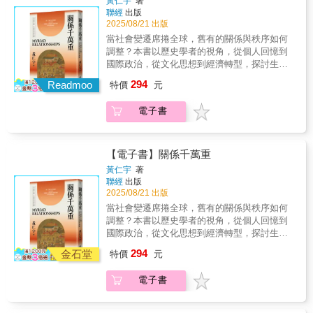
表了人類大歷史的本質。
黃仁宇
著
的大歷史觀》《緬北之戰》《長沙白茉莉》
盪，書寫生命史詩。 小說與文學創作：以文
權謀力量。以當代影像記錄今天的九龍半島，
聯經
出版
《汴京殘夢》《黃河青山：黃仁宇回憶錄》
學筆法重現歷史氛圍與情感。這是一部完整的
再以地圖還原半島的發展真相，解封真實歷
2025/08/21 出版
思想工程，引領讀者全面認識黃仁宇的思想脈
史。本書特色 ．本書以地圖出發，圖文並茂講
當社會變遷席捲全球，舊有的關係與秩序如何
絡，也讓經典再度回到當代視野，持續發揮影
解香港歷史鮮為人知的故事，例如九龍半島曾
調整？本書以歷史學者的視角，從個人回憶到
響力。透過【黃仁宇文集】，我們將再次看見
經計劃興建電車系統。．本書圖片由著名的
國際政治，從文化思想到經濟轉型，探討生
——歷史不是片段，而是千萬重的關聯。
《香港遺美》版主林曉敏操刀．本書書衣打開
死、金錢與性的關係如何隨時代變遷，在全球
▍【聯經出版．黃仁宇文集】《萬曆十五年：
294
後，是一幅香港的舊地圖，總結了本書的重
Readmoo
特價
元
變局中重塑秩序。《關係千萬重》是黃仁宇繼
一個無關緊要的年分》《十六世紀明代中國之
點，具有收藏價值
「大歷史」觀點後的另一新嘗試，從人類基本
財政與稅收》《明代的漕運，1368-1644》《中
電子書
慾求如性、生死與物質生活出發，探討歷史中
國大歷史》《資本主義與廿一世紀》《從大歷
知名人物的原貌及相似的社會模式，展現與當
史的角度讀蔣介石日記》《放寬歷史的視界》
今生活密切相連的歷史。本書以「關係」為主
《赫遜河畔談中國歷史》《地北天南敘古今》
題，透過二十篇重要文章，探討生死、金錢與
【電子書】關係千萬重
《關係千萬重》《大歷史不會萎縮》《黃仁宇
性這三大基本關係，反映人類社會的深層結
黃仁宇
著
的大歷史觀》《緬北之戰》《長沙白茉莉》
構。黃仁宇將歷史視為不斷變動的現實，而非
聯經
出版
《汴京殘夢》《黃河青山：黃仁宇回憶錄》
靜止的過去，每篇文章都反映出歷史如何影響
2025/08/21 出版
我們的思想和行為。書中的內容涵蓋個人經
當社會變遷席捲全球，舊有的關係與秩序如何
歷、歷史觀察、社會變遷與國際政治，從作者
調整？本書以歷史學者的視角，從個人回憶到
在美國的經歷、戰時服役、東亞研究到對世界
國際政治，從文化思想到經濟轉型，探討生
局勢的反思，呈現歷史對我們行為的塑造。本
死、金錢與性的關係如何隨時代變遷，在全球
294
書透過「關係」的視角探討社會變遷，例如資
金石堂
特價
元
變局中重塑秩序。《關係千萬重》是黃仁宇繼
本主義推動社會由農業體制轉向商業體制，舊
「大歷史」觀點後的另一新嘗試，從人類基本
有的價值觀是否能夠承受這一衝擊？隨著技術
電子書
慾求如性、生死與物質生活出發，探討歷史中
發展加速全球交流，人類的價值選擇是否依然
知名人物的原貌及相似的社會模式，展現與當
不變？面對這些變遷，個人應如何自處，社會
今生活密切相連的歷史。本書以「關係」為主