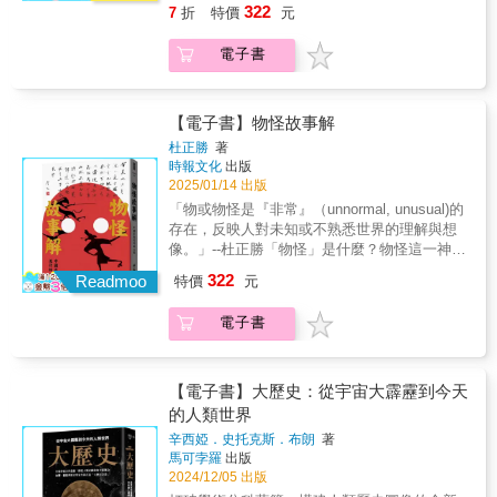
現象以多種面貌現身，無論是被視為自然力量
有道德瑕疵的平凡人，殘暴的作為只是因應當
322
7
折
特價
元
1875帝國的年代：1815-1914極端的年代：
圖景。【阿姨金句選錄】「臺灣要接受梁啟超
的化身、怨靈的顯現，還是不可思議的變異之
時局勢而生，任何正常人在相同的情境下，都
1914-1991（上、下）出版預告霍布斯邦論馬克
那個繼承大清帝國的中華民族認同呢，還是要
物，它們的故事跨越時空，代代流傳。在不同
可能做出同樣的暴行。吉爾伯特卻認為，這些
電子書
思與馬克思主義：回顧、反思與如何改變世界
發展一種純粹臺灣的民族認同？這個問題將直
社會、文化的詮釋下，物怪既是恐懼的象徵，
戰犯是非我族類，才會對猶太人懷有異常恨
（前版書名：如何改變世界：馬克思與馬克思
接決定臺灣的前途。」「資本主義與民族國家
也是人類面對未知時的心靈投射。物怪的故
意，簡言之，他們是泯滅人性、天生邪惡的魔
主義，回顧、反思，與前瞻）
之間，簡直就是同一種事物的本質與外殼。」
事，從古至今，未曾斷過，這些神祕的存在深
鬼，可歸入精神病理中的特殊「類別」。為何
「我不喜歡疆界明確的民族國家，太剛硬了，
深嵌入在人們對所處社會、自然環境與宇宙秩
【電子書】物怪故事解
兩名專家的意見如此不同？究竟誰對誰錯？在
很容易爆發血腥的戰爭。中世紀那種多元、多
序的想像之中。由中研院院士、歷史學家—杜
本書中，擁有數十年精神分析經驗的丁斯戴爾
杜正勝
著
層次的國際體系反而更有彈性。」「討論民族
正勝所撰寫的《物怪故事解：中國亙古流衍的
時報文化
出版
博士，以當代的角度剖析戰犯心理，檢視「恨
國家，要看它發生在哪裡。如果是在一個分權
心態》，深入探討中國古代文獻與民間傳說中
2025/01/14 出版
意」的各種樣貌，重新解讀佚失七十年的羅夏
傳統本來就很好的地方，例如在歐洲我就不會
的神祕「物怪」現象，從會說話的石頭、變成
克墨跡測驗紀錄。他也將透過自紐倫堡審判以
「物或物怪是『非常』（unnormal, unusual)的
贊同民族國家，甚至在印度也不會贊同，但是
人的狐狸等古老物怪故事，帶領讀者走進中國
來有大幅突破的精神病學（精神病態定義的演
存在，反映人對未知或不熟悉世界的理解與想
在中國就會贊同。對，這是雙重標準。因為中
物怪的世界，由古典時期的「物」概念、物怪
變）、社會心理學（如漢娜．鄂蘭的「平凡的
像。」--杜正勝「物怪」是什麼？物怪這一神祕
國如果出現小共同體的民族國家，使中國解體
的原型與象徵，到歷代對物怪變形與神祕力量
邪惡」、米爾格倫的權威服從實驗、達利及拉
現象以多種面貌現身，無論是被視為自然力量
了，這是進步；但歐盟如果消滅了歐洲各個民
322
的解讀。書中涵蓋「日常生活中的物怪」以及
Readmoo
特價
元
丹內的「旁觀者的冷漠」、金巴多的史丹佛監
的化身、怨靈的顯現，還是不可思議的變異之
族，這顯然是退步。」「民族發明的奧義：就
古代君子對物怪的認識與剋制方式，並進一步
獄實驗）和神經學研究（大腦損傷、神經傳導
物，它們的故事跨越時空，代代流傳。在不同
像給小孩取名一樣，你不發明就沒有，發明了
探討人鬼、狐魅等變形物怪的形象演變。透過
電子書
物質缺乏），討論做出惡行之人究竟是「大腦
社會、文化的詮釋下，物怪既是恐懼的象徵，
自然就會有。給它起了名，就會圍繞這個名字
對這些物怪故事的剖析，作者揭示物怪傳說或
天生異常」，或純粹是「受到環境驅使」。針
也是人類面對未知時的心靈投射。物怪的故
產生故事，圍繞這個故事就會產生實體。」
狐怪故事背後隱含的中國人精神世界，對於自
對策動屠殺的政府領袖深度研究，這是歷史上
事，從古至今，未曾斷過，這些神祕的存在深
「任何符號都可以用來發明民族，關鍵在於你
然、未知與神祕事物的態度與理解，及潛藏在
的第一次，本書是對犯罪心理學發展與二次世
深嵌入在人們對所處社會、自然環境與宇宙秩
【電子書】大歷史：從宇宙大霹靂到今天
有沒有足夠的支持。符號本身的實用價值或實
社會、文化深層中隱隱流動的心態。《物怪故
界大戰相關歷史有興趣的讀者，不容錯過的好
序的想像之中。由中研院院士、歷史學家—杜
的人類世界
際意義根本無關緊要，只要它自己的支持者善
事解》不僅是一部關於物怪的文化史、心態史
書。各界好評：本書對於納粹戰犯的審判過程
正勝所撰寫的《物怪故事解：中國亙古流衍的
於折騰生事、足夠引起爭議，那麼任何符號都
的探索，更是為讀者打開一扇通向瞭解中國人
辛西婭．史托克斯．布朗
著
有著精湛的描繪，書寫出色、研究縝密，生動
心態》，深入探討中國古代文獻與民間傳說中
可以達到目的，所以熱乾麵和黃鶴樓沒有任何
馬可孛羅
出版
心靈世界的窗戶。透過書中所引用的豐富古籍
敘說了紐倫堡審判、納粹戰犯及參與其中的心
的神祕「物怪」現象，從會說話的石頭、變成
區別。」「民族形成的根本動因就是缺乏模
2024/12/05 出版
與實例，在作者的帶領和解說下，讀者能更深
理分析師，是一本相當吸引人的著作。──歐
人的狐狸等古老物怪故事，帶領讀者走進中國
式。形式是最重要的。你有原料卻沒有形式，