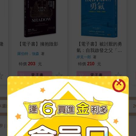
隆
【電子書】擁抱陰影
【電子書】被討厭的勇
氣：自我啟發之父「阿
羅伯特．強森
著
德勒」的教導
岸見一郎
著
203
210
特價
元
特價
元
電子書
電子書
本週出版
下週出版
前一週出版
2026.8
2
心理學 | 經典學派/大師思想 | 出版日新→舊