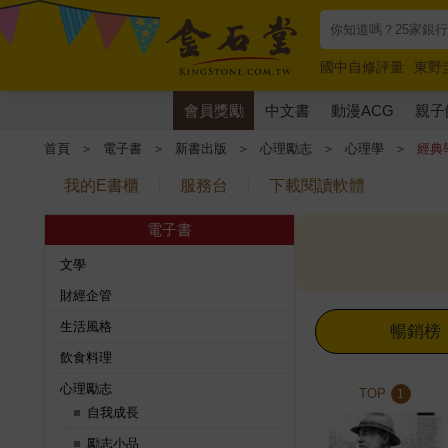
國中自修評量
東野
唯紅花綻放
奧德賽
會員獎勵
中文書
動漫ACG
親子
首頁
＞
電子書
＞
新書出版
＞
心理勵志
＞
心理學
＞
經典
我的E書櫃
服務台
下載閱讀軟體
電子書
文學
財經企管
生活風格
暢銷榜
飲食料理
心理勵志
TOP
1
自我成長
勵志小品