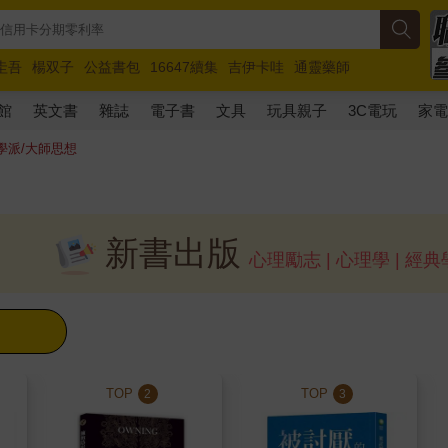
圭吾
楊双子
公益書包
16647續集
吉伊卡哇
通靈藥師
路邊攤新作
馬斯克
玩具總動員5
超慢跑
館
英文書
雜誌
電子書
文具
玩具親子
3C電玩
家
學派/大師思想
新書出版
心理勵志 | 心理學 | 經
TOP
TOP
2
3