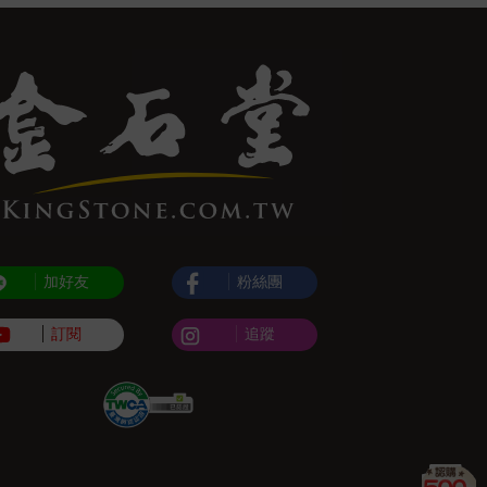
加好友
粉絲團
訂閱
追蹤