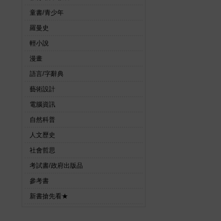
童書/青少年
羅曼史
輕小說
漫畫
語言/字辭典
藝術設計
電腦資訊
自然科普
人文歷史
社會哲思
考試書/政府出版品
參考書
新書搶先看★