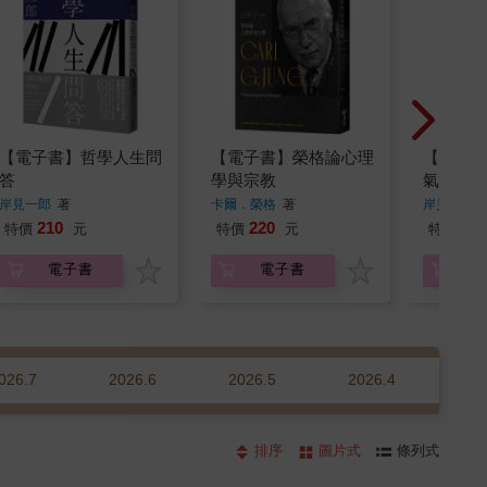
【電子書】哲學人生問
【電子書】榮格論心理
【電子
答
學與宗教
氣 二部
生幸福
岸見一郎
著
卡爾．榮格
著
岸見一郎
210
220
224
特價
元
特價
元
特價
電子書
電子書
026.7
2026.6
2026.5
2026.4
20
排序
圖片式
條列式