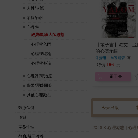
人性/人際
家庭/兩性
心理學
經典學派/大師思想
【電子書】歐文．亞
心理學入門
的心靈地圖
心理學總論
朱瑟琳．喬塞爾森
著
心理學各論
196
特價
元
心理諮商/治療
電子書
學習/潛能開發
其他心理勵志
今天出版
醫療保健
旅遊
宗教命理
2026.8 心理勵志 | 
教育/親子教養