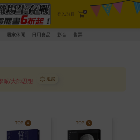
0
登入/註冊
電
居家休閒
日用食品
影音
售票
追蹤
典學派/大師思想
TOP
TOP
T
4
5