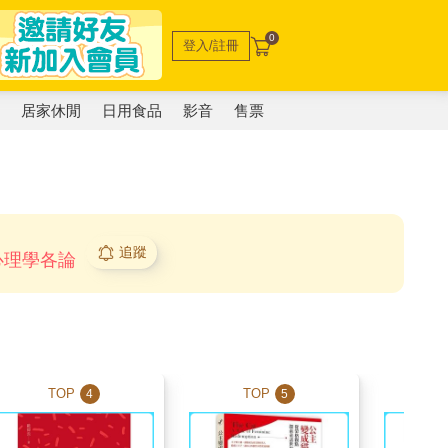
0
登入/註冊
電
居家休閒
日用食品
影音
售票
追蹤
 心理學各論
TOP
TOP
T
4
5