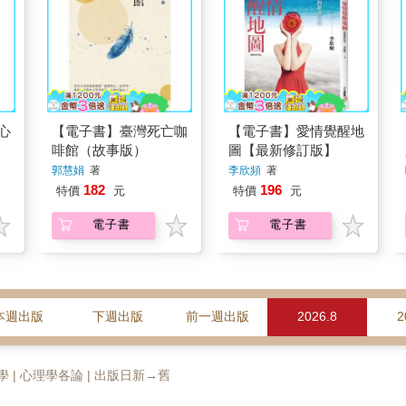
心
【電子書】臺灣死亡咖
【電子書】愛情覺醒地
啡館（故事版）
圖【最新修訂版】
郭慧娟
著
李欣頻
著
182
196
特價
元
特價
元
電子書
電子書
本週出版
下週出版
前一週出版
2026.8
2
心理學 | 心理學各論 | 出版日新→舊