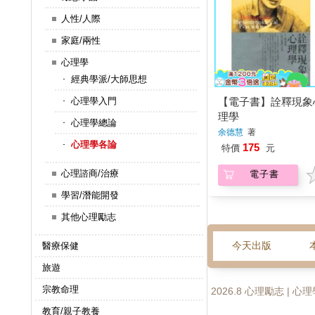
人性/人際
家庭/兩性
心理學
經典學派/大師思想
【電子書】詮釋現象
心理學入門
理學
心理學總論
余德慧
著
心理學各論
175
特價
元
心理諮商/治療
電子書
學習/潛能開發
其他心理勵志
今天出版
醫療保健
旅遊
宗教命理
2026.8 心理勵志 | 
教育/親子教養