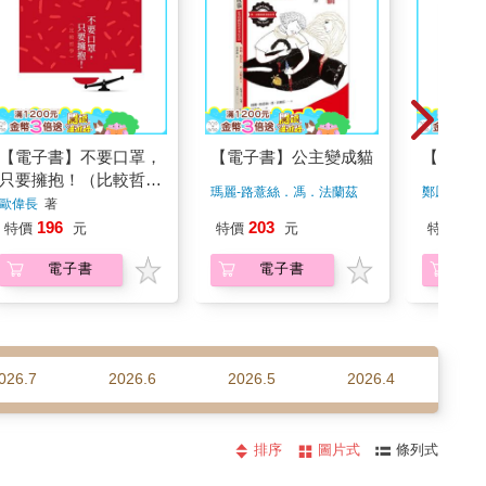
【電子書】不要口罩，
【電子書】公主變成貓
【電子
只要擁抱！（比較哲
瑪麗-路薏絲．馮．法蘭茲
鄭鳳蓮
著
學）
歐偉長
著
著
196
203
210
特價
元
特價
元
特價
電子書
電子書
026.7
2026.6
2026.5
2026.4
20
排序
圖片式
條列式