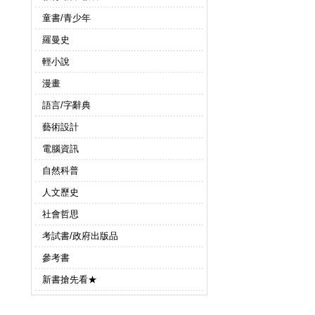
童書/青少年
羅曼史
輕小說
漫畫
語言/字辭典
藝術設計
電腦資訊
自然科普
人文歷史
社會哲思
考試書/政府出版品
參考書
新書搶先看★