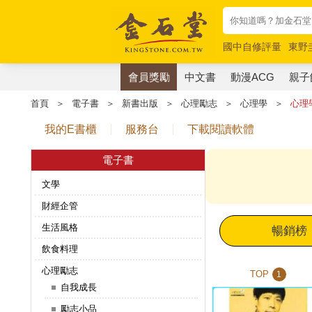
國中自修評量
東野
唯紅花綻放
奧德賽
會員獎勵
中文書
動漫ACG
親子
首頁
＞
電子書
＞
新書出版
＞
心理勵志
＞
心理學
＞
心理
我的E書櫃
服務台
下載閱讀軟體
電子書
文學
財經企管
生活風格
暢銷榜
飲食料理
心理勵志
TOP
1
自我成長
勵志小品