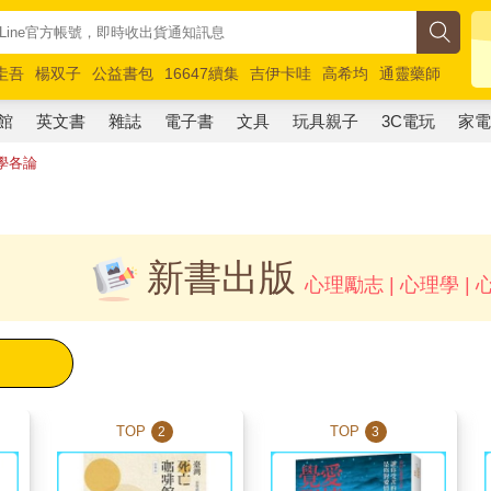
圭吾
楊双子
公益書包
16647續集
吉伊卡哇
高希均
通靈藥師
路邊攤新作
馬斯克
玩具總動員5
超慢跑
館
英文書
雜誌
電子書
文具
玩具親子
3C電玩
家
學各論
新書出版
心理勵志 | 心理學 |
TOP
TOP
2
3