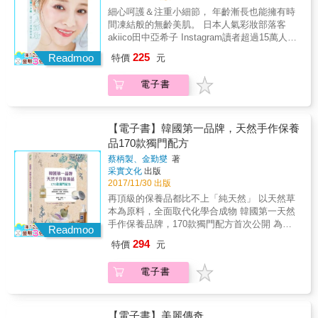
它失去原有的防護功能。而化妝品對肌膚來
望各位都能體驗到量身打造自己喜歡的產品，
細心呵護＆注重小細節， 年齡漸長也能擁有時
體。 & 本系列作品《自己的肌膚自己救：最科
說，更是侵入性的物品。 原本肌膚細胞會自然
是多麼令人喜悅的一件事。 初學者也能零失
間凍結般的無齡美肌。 日本人氣彩妝部落客
學的保養知識全圖解》、《自己的肌膚自己
生成保濕成份，據研究顯示，至今花費無數金
敗， 製作步驟超簡單！ 沼實驗室的配方中最重
akiico田中亞希子 Instagram讀者超過15萬人！
救．實戰篇：拆穿商業話術，最誠實的保養品
錢及時間所發明出來的保養品，其效果甚至達
視的要素之一就是「讓初學者也能成功」。平
38歲‧育有二子‧黑肉底的田中亞希子， 為何肌
選用原則大公開》乃精選與肌膚保養相關的文
不到人類本身肌膚所製造的保濕力的1%。 本書
225
時在工作坊進行的課程，都是比較高效的進階
Readmoo
特價
元
膚總是潤澤又具有透明感？ 從正視鏡中的自己
章，從科學實證的角度，配合多幅圖解，告訴
特色 1. 作者本身是燒燙傷的權威，更擁有醫美
手作產品，但並不代表我們不具備那些材料與
開始，找到「肌膚保養」＆「透明感化妝」技
人們肌膚的「真正樣貌」與「正確保養方
整形的專業背景，從長達10年的臨床案例研究
知識，就無法製作美膚保養品。舉例來說，光
電子書
巧， 讓你放大優點、縮小缺點，目標是讓人覺
式」；同時MedPartner更勇於揭露拆解市面上
中發現擁有完美肌膚的關鍵，其科學數據十分
是「蜂蜜」這項簡單的材料，所擁有的護膚功
得幸福的好感彩妝！ 30歲之後，沒有變胖臉卻
不肖的商業花招，毫不迴避，實話實說，一般
具有說服力。 2. 內容看似簡單卻極具實用性，
效就超乎大多數人的想像！除了保溼以外，更
變圓了&hellip;&hellip; 這條莫非是法令紋？本
坊間同類型的書根本無法與之相提並論。 & 有
作者不是第一個提出「肌斷食」概念的人，卻
能促進老廢角質的剝落，此外還能改善肌膚暗
來毛孔有這麼大嗎？ 以前適合的妝現在看起來
了這套書，美肌不用靠相機，愛美卻不用當商
【電子書】韓國第一品牌，天然手作保養
是目前最受注目及推崇的。 3. 網路上PO出
沉。而且不需要多高級的原料，在超市買得到
卻怪怪的？ 當妳開始觀察自己，就是變美麗的
人的提款機，改變人生就從正確認識肌膚開始
「宇津木式的清水護膚法」的親身經歷者多不
品170款獨門配方
的產品就OK了。為求簡單好上手，本書的配方
契機！ 亞希子說： 「為了永遠保持美麗，就算
吧！
勝數，更讓書中建議的無添加香皂及凡士林大
也盡力將製作步驟簡化到最單純。 & 本書特色
蔡柄製、金勤燮
著
是今天才開始也不遲。」 「妳做了多少努力，
賣。 4. 即使書中針對化妝品及保養品公司的批
采實文化
出版
★日本美肌達人大沼由樹46零黑斑零暗沉的秘
肌膚就會給妳同等的回饋。」 ※無私分享 ‧每日
評非常具有攻擊性，但目前幾乎沒有反對論點
2017/11/30 出版
訣，不藏私一次告訴妳！ ★能依照自身肌膚條
早晚＆局部保養祕訣 ‧好感彩妝＆大人感深邃彩
出現，且受到點名的對象皆保持沉默，未提出
件與個人喜好調整成分，配合自己的膚況製作
再頂級的保養品都比不上「純天然」 以天然草
妝 ‧帽子、眼鏡＆彩妝的搭配 ‧如何用指彩讓肌
公開反駁。
出專屬保養品！ ★即使添加大量添加保溼成
本為原料，全面取代化學合成物 韓國第一天然
膚看起來更亮麗 ‧各式平價保養、彩妝、香氛介
分，自己動手做，CP值還是樂勝市售商品！ ★
手作保養品牌，170款獨門配方首次公開 為什
紹 讓「成熟」成為一種人生樂趣吧！ ※就算年
Readmoo
無論是化妝水、面膜、保溼軟膏，即使是初學
麼要自己做「天然保養品」？ 為敏感膚質找到
齡漸長也能保持美麗&hellip;&hellip; Part1 為了
294
特價
元
者也能獨力完成！ &
最安心的守護 杜絕塑料與化學品，有益肌膚、
美麗的10件事 Part2 越成熟肌膚越透亮潤澤
友善環境的生活新主張 享受手作天然皂、香氛
Part3 以透明彩妝煥然一新！ Part4 akiiko風
電子書
蠟燭的單純快樂 給小寶寶嬌嫩脆弱的肌膚最細
自然‧浪漫‧俐落‧華麗彩妝 Part5 眼‧唇重點 淑
緻的照護 不被品牌綁架，選擇純天然、適合自
女‧復古‧帥氣‧時髦彩妝 本書特色 ★不管幾歲，
己的配方 ◎與其衡量「要買哪個牌子」，倒不
都要打造透明系的自己！ ★從肌膚保養到美妝
如思考「適合自己的主張」 越昂貴的保養品不
【電子書】美麗傳奇