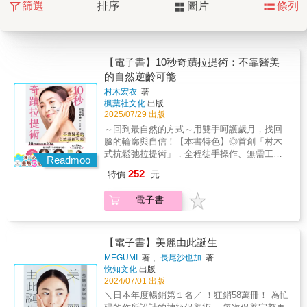
篩選
排序
圖片
條列
【電子書】10秒奇蹟拉提術：不靠醫美
的自然逆齡可能
村木宏衣
著
楓葉社文化
出版
2025/07/29 出版
～回到最自然的方式～用雙手呵護歲月，找回
臉的輪廓與自信！【本書特色】◎首創「村木
式抗鬆弛拉提術」，全程徒手操作、無需工
Readmoo
具，搭配圖文詳解，安全又有效！◎收錄實際
252
特價
元
對照個案與每日保養建議，強調短時間見效與
長期維持的雙重策略！◎結合解剖結構與肌肉
電子書
運作原理，鎖定顳肌、咬肌、頦肌等鬆弛關鍵
點，針對性舒緩並強化支撐力！長期配戴口
罩、姿勢不良、壓力過大──你是否也發現，嘴
角開始下垂、人中拉長，甚至悄悄浮現雙下
【電子書】美麗由此誕生
巴？這些看似微小的變化，其實不是老化的錯
MEGUMI
著 、
長尾沙也加
著
覺，而是臉部鬆弛所發出的警訊！《10秒奇蹟
悅知文化
出版
拉提術》出自日本抗老設計師村木宏衣之手，
2024/07/01 出版
融合多年沙龍實務經驗與人體肌肉研究，傾心
＼日本年度暢銷第１名／ ！狂銷58萬冊！ 為忙
打造出這套「抗鬆弛拉提術」。無需器材、不