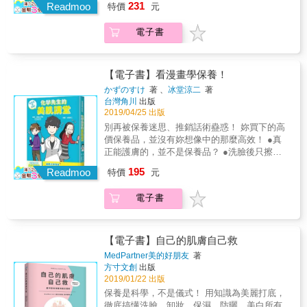
231
肌不會再乾燥緊繃 ‧哪些痘痘藥可以自己買來
Readmoo
強」嗎？ 【STEP3好好防曬+讓肌膚深呼吸的
特價
元
皮膚傷害★ 日本亞馬遜、@cosme（日本最大
擦？自己擦又該怎麼擦？ ‧臉上的痘疤屬於哪一
上妝法】 痘肌難免會想上妝遮遮掩掩，ELSA
美妝網）、 讀書Meter（日本最大書評網）、
種？有哪些管道可以讓它們消失？ 身受膚況問
手把手教你選擇防曬品、不傷肌膚的上妝法，
電子書
樂天市場， 銷售排行No.1 【這是一本，你非讀
題苦惱的你， 在各大網紅、保養論壇、社交媒
由打底到遮瑕、甚至不脫妝的小技巧，不藏私
不可的美肌救命書！】 由修復燒燙傷的專業醫
體甚至美容師口裡， 勢必聽過各式各樣似是而
一次全部公開，痘肌也能美美出門～ Q聽說吸
療所誕生的保養法， 帶你遠離無效美妝、保養
非的超神產品與保養密技， 到底哪些才可以讓
油面紙會越吸越油！？ Q要預防上妝後粉刺痘
品的濫用與傷害。 ■人人都做得到的「極簡美
【電子書】看漫畫學保養！
皮膚乖乖聽話？ 關於致痘成分、卸妝選擇、爆
痘失控蔓延該怎麼做？ Q隔離霜跟粉底有什麼
肌法」，如此簡易卻效果驚人！ 你知道嗎？大
かずのすけ
著 、
冰堂涼二
著
痘期甚至擠痘技巧的所有疑惑， 就讓曾協助過
不同？ Q日間出油後，怎麼補妝才正確？ 書中
部分的保養品所含的油質和界面活性劑都會破
台灣角川
出版
萬千「痘粉」的莊盈彥醫師來破解吧！
分享真實案例好轉過程（他／她們能好，你一
壞、刺激我們的肌膚！所謂的「肌斷食」就是
2019/04/25 出版
定也能！別放棄自己！！） 以幽默插畫圖解長
完全停用不必要的保養品，幫助肌膚「斷
別再被保養迷思、推銷話術蠱惑！ 妳買下的高
痘原因與抗痘訣竅（用好懂漫畫詳解痘肌一定
食」，排毒再生。 放心丟掉你的保養品及化妝
價保養品，並沒有妳想像中的那麼高效！ ●真
要明白的事！） 從洗卸到上妝的不長痘練習
品，惱人的肌膚煩惱99%都能順利改善！ 只要
正能護膚的，並不是保養品？ ●洗臉後只擦化
（皮膚科不會那麼仔細告訴你，原來肌底這樣
「清水+純皂+凡士林」毛孔、暗沈、鬆弛就能
妝水保養也行得通？ ●市售的美白化妝水並沒
顧！） ◆因為ELSA，大大翻轉我們血淚斑斑
195
輕鬆消失了，保濕力提升100倍！ ◆長達十多
Readmoo
特價
元
有美白效果？ ●對付青春痘的最佳方法，就是
的的痘肌人生！◆ 「我天生肌膚薄透，又因為
年的案例研究及科學臨床驗證 ◆日本近年最受
「什麼也不做」？ 本書精選一般大眾最困擾的
模特兒工作常要上妝，常用卸妝乳而傷害了角
注目及推崇的「極簡美肌法」 ■不用化妝品、
電子書
肌膚問題，以化學角度及簡單易懂的漫畫加以
質層，肌膚紅腫、毛孔大到連近視眼都能看見
不摩擦肌膚、不過度清洗，美肌效果100% 作
解說，一次搞懂肌膚問題，徹底解決保養困
的誇張程度，但是認識ELSA之後，我開始了角
者從修復燒傷的專業醫療所誕生的全新美肌保
擾。 &
質修護策略，想不到泛紅、痘痘都漸漸消退了
養，顛覆過去的美容新常識。我們的肌膚具有
【電子書】自己的肌膚自己救
&hellip;」 ──新加坡Weng Ling 「國三到大三
天然的自淨力、保濕力與修復力，只需準備純
都一直長痘痘、臉泛紅，果酸換膚、中醫、抗
MedPartner美的好朋友
著
皂及凡士林，無論是乾燥肌、油性肌或黑斑暗
痘洗面乳、痘痘貼全試過了&hellip;我常常偷
方寸文創
出版
沉，全都會慢慢改善！ 【恐怖的肌膚5大殺
哭，不知什麼時候會好，直到認識ELSA，學習
2019/01/22 出版
手】 1. 水份&rarr;破壞肌膚&rarr;造成乾燥問題
培養健康的皮脂膜和讓好菌增多，很久沒有泛
保養是科學，不是儀式！ 用知識為美麗打底，
2. 界面活性劑及油&rarr;破壞表面防護&rarr;造
紅和粉刺大痘痘了，到今天都一直維持得很健
徹底搞懂洗臉、卸妝、保濕、防曬、美白所有
成毛孔粗大與發炎問題 3. 防腐劑&rarr;殺死常