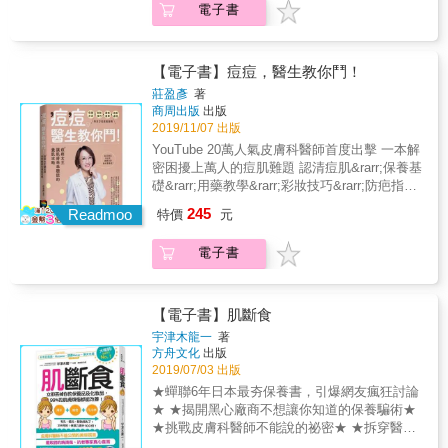
養，再貴的做臉或醫美，都是枉然
電子書
眼下凸出物？ &hellip;&hellip; 美容治療的種類
名化了「對羥基苯甲酸酯」沒你想得這麼可怕
&hellip;&hellip;， 只會更加破壞原有肌膚的皮
項目繁多，一般民眾很難完全了解各項術式的
◎「保握黃金睡眠時間保養美肌」根本無稽之
脂膜，而讓痘痘不斷復發！ 粉刺是痘痘的前
用途適應症，以及本身需要何種治療。有鑑於
談 ◎你的斑點屬於哪一種？淡斑產品得多加留
身，而粉刺生成來自臉部油脂堵塞毛孔、代謝
諸多的「醫美亂象」，特邀皮膚美容外科專家
意 ■由再生醫療的專家教導，具有科學根據的
【電子書】痘痘，醫生教你鬥！
不良， 這時，許多人的錯誤處理就是亂拔粉
們合力撰寫此書，提供民眾追求美容治療時，
最棒肌膚保養法！ 「減法保養」遠比「胡亂保
莊盈彥
著
刺、用力擠痘痘、過度去角質&hellip;， 長粉刺
能對各種美容術式有多一分認識，就更容易和
養」來得更重要，胡亂保養恐造成更多皮膚問
商周出版
出版
或痘痘的肌膚就像「暫時便秘了」，試想看
醫師有良好的溝通，減少不滿意的結果，避免
題！我們正常的肌膚具有自我修復功能，皮膚
2019/11/07 出版
看，便秘了，你會去挖嗎？？ 徹底斷捨離錯誤
發生糾紛。 & 本書將美容術式分作四個章節來
要怎麼保養？最該先問問皮膚。想要讓皮膚過
YouTube 20萬人氣皮膚科醫師首度出擊 一本解
對待臉的方式，讓ELSA告訴你「皮膚科醫師不
討論： 1.雷射、光電、音波治療 2.針劑注射美
得健康、擁有幸福，首先要先認識皮膚、尊重
密困擾上萬人的痘肌難題 認清痘肌&rarr;保養基
會教你的事」！ ★15分鐘速覽50個QA，迅速
容 3.美容手術 4.其他皮膚美容手術。 & 每一種
皮膚以及放下皮膚。 不打亂肌膚原本機能，選
礎&rarr;用藥教學&rarr;彩妝技巧&rarr;防疤指南
重建正確觀念，斷捨離，臉就好一半！★
術式有其適應症與特定的療效，各別療程的美
擇最「適合」自己皮膚的產品，做「最簡單」
不用再遮遮掩掩，五步驟找回自信美肌！ 痘
【STEP1對抗臉上油脂】 找出肌膚出油原因
245
容效果、治療次數、副作用、併發症風險以及
Readmoo
的基礎保養，才能給肌膚最好的呵護，對待皮
特價
元
痘、疤痕、閉鎖性粉刺、超粗大毛孔、油光滿
（環境、飲食、荷爾蒙），用正確的「洗卸吸
其補救處置方式皆因治療機轉與手術方式而
膚──最簡單才是最好！ ◎卸妝不用卸得太乾
面&hellip;&hellip; 眾多春風吹又生的膚況煩
控」減少毛孔堵塞情況 長期讓毛孔處理不塞車
異。所以聰明的您應該知道在諮詢時要問清楚
淨，過度清潔小心造成「乾燥肌」 ◎洗完臉後
電子書
惱， 讓妳總是要靠美肌App才能找回一點自信
的順暢狀態、角質層變健康，粉刺痘痘自然慢
哪些問題。。 & 本書特色： 追求美容治療的最
的「化妝水」其實根本不需要，越用越多皮膚
嗎？ 想靠化妝遮掩瑕疵，真的會讓皮膚更糟
慢減少～ Q不即時處理過多皮脂會有什麼下
佳參考書：有鑑於諸多的所謂「醫美亂象」，
越回不去！ ◎與其道聽塗說擦了一堆，不如老
嗎？ 別人口中超級神效的蜜糖，會不會是我的
場？ Q什麼是洗掉皮脂膜？ Q不用洗面乳，直
皮膚科醫學會於2016年7月成立了台灣皮膚暨美
老實實「防曬」最重要 ◎愛它請不要碰它！減
毒藥？&hellip;&hellip; 擁有YouTube破20萬訂
接用清水洗臉最好？ 【STEP2正確洗卸與控
【電子書】肌斷食
容外科醫學會，著力於皮膚美容外科的教育與
少用手頻繁碰觸臉部，才能使代謝恢復正常 美
閱， 單支影片平均皆有數萬觀看數的專業痘疤
油】 過度清潔、用錯卸妝品、擦素顏霜但不卸
宇津木龍一
著
發展，舉辦各種大小型的國內及國際會議，來
膚的首要之務就是讓皮膚回復與生俱來的機
醫生莊盈彥， 長期在網路上為各界網友解答皮
妝、常常做臉和去角質&hellip;都會破壞皮脂
方舟文化
出版
提升臺灣美容醫學的水準，另一方面也希望提
能， 這才是擁有美麗皮膚的最快捷徑 閱讀本
膚保養問題， 將為你解開似是而非的疑惑，超
膜！ 詳細圖解「正確洗臉6步驟、卸妝10步
2019/07/03 出版
高民眾的美容知識，成為一位聰明的美容患
書， 你也可以輕鬆擁有Q彈光澤的美麗肌膚！
有感地打造煥然一新的自己！ ‧抓出生理痘肆虐
驟、日常控油小技巧」，養出乖乖肌～ Q一天
★蟬聯6年日本最夯保養書，引爆網友瘋狂討論
者。因此，特別邀請皮膚美容外科專家們合力
專業推薦 最值得消費者信賴的皮膚科醫師、幸
的「危險日期」，降低下次經期的「毀容」機
要洗幾次臉？ Q沒有泡沫的洗面乳最溫和了？
★ ★揭開黑心廠商不想讓你知道的保養騙術★
撰寫此書，提供給民眾在追求美容治療時一本
福美肌學院社群版主& 邱品齊 漫雲思境診所院
率 ‧選對不會阻塞毛孔的質地，痘痘肌也可以美
Q洗卸合一好方便？ Q我怕油，用無油卸妝水
★挑戰皮膚科醫師不能說的祕密★ ★拆穿醫美
最佳的參考書。
長 高珮菡醫師 （以上按姓氏筆畫排列）
美地上妝 ‧破解皮膚「外油內乾」的真相，讓油
最適合了吧？ Q我只是淡妝，用卸妝油會「太
誇大不實的宣傳手法★ ★解決無效美容帶來的