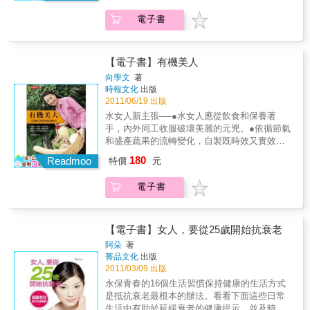
間驟降為零，茫茫然把那一罐罐根本不適合自
角質重要。角質是肌膚保水的重要功臣，別為
體．健身方法＋美體食譜 時尚裝．私服穿搭＋
己的產品買回家，回家之後，理智恢復，卻開
電子書
了短暫的光滑犧牲珍貴的保溼能力。關於保養
配色哲學
始茫然於這些東西為什麼要買？什麼時候用得
品，我們了解多少？保養品之所以能被皮膚
上？ & 上述這些女人都可能碰到的問題，甚至
「快速吸收」，多半是利用揮發性矽靈或酒精
是每天都會碰到的問題，明川老師如同一盞明
等成分，讓油性、水性成分快速蒸散消失所造
【電子書】有機美人
燈都聽到囉！這本書一次解決妳的徬徨、妳的
成的錯覺。市售化妝保養品，我們該知道什
向學文
著
苦惱、妳的想偷懶，以及那些關於美妝保養的
麼？1. 化妝品等級的礦物油其實安全性相當
時報文化
出版
所有疑問。跟著比女人還了解女人的明川老
高，幾無致敏性及致痘性。2. 要隔離彩妝，一
2011/06/19 出版
師，一起理直氣壯地用最省事的方法，不走冤
般的乳液或乳霜已綽綽有餘，實在不需要用到
水女人新主張──●水女人應從飲食和保養著
枉路，也不花冤枉錢，從美妝、保養到服裝，
隔離霜。3. 很多抗老產品只是讓外表看來暫時
手，內外同工收服破壞美麗的元兇。●依循節氣
從頭到腳，一起變身美人兒吧！
年輕一點，其細胞及組織都還是持續老化。4.
和盛產蔬果的流轉變化，自製既時效又實效的
產品使用感的油膩與清爽與否，跟是否會致粉
保養品。●生白髮、長贅肉、暗沉肌……，只要
180
刺或致痘沒有絕對關係。5. 金箔保養品、膠原
Readmoo
特價
元
明瞭生成原因，都能有對策。●認真吃當季在地
蛋白飲品等東西，宣傳意義大於實質意義。目
食物，要不健康美麗，很難。●一物多用，再創
前還沒有任何文獻發現黃金可經由皮膚被直接
電子書
廚餘新價值。●小花小草妙用無窮，就看有沒有
吸收；透過飲品服用的膠原蛋白也會直接在腸
慧眼發現。●用心選對食材、營養均衡，白髮及
道內被分解，不可能直接被肌膚利用。靜下心
各種煩惱都有敗部復活的機會。化學保養品
來想想，你選擇保養品的標準及知識從何而
OUT，天然食材 IN！●姣好容顏：黑糖去角
【電子書】女人，要從25歲開始抗衰老
來？保養的最大問題是我們「不知道該相信
質、當歸淡斑美白、甜酒釀打敗粗大毛孔、馬
阿朵
著
誰」。由各家廠商打造出來的保養彩妝和醫美
鈴薯除皺、薑蜜茶喝出蘋果肌……。●明眸皓
菁品文化
出版
觀念眾說紛云，到最後，我們還是只能相信自
齒：桑椹明目固齒、橄欖油美白牙齒、鼠尾草
2011/03/09 出版
己。相信自己肌膚的觸感，感受肌膚最原始的
潔淨口腔、蓖麻油養出飛揚濃睫毛……。●柔嫩
永保青春的16個生活習慣保持健康的生活方式
狀態，正視斑點和皺紋想提醒我們改掉的生活
手腳：活性碳粉美白手足、玫瑰細緻雙手、椰
是抵抗衰老最根本的辦法。看看下面這些日常
惡習，體會肌膚真正的需要。跟著十年來最受
子油抗菌防黴、瓊崖海棠油戰勝惱人的靜脈曲
生活中有助於延緩衰老的健康提示，並及時地
消費者信賴、信譽卓著的邱品齊醫師，從現在