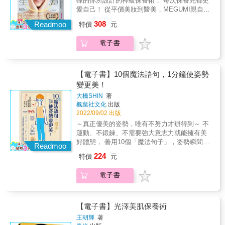
碌的你所設計的神級保養術， 每次保養完都更
傷肌膚、每日只需短短10秒，針對耳周、嘴
愛自己！ 從平價美妝到醫美，MEGUMI親自實
部、眼周甚至整體姿態進行調整，全方位改善
測， 善用時間與生活動線，融入日常的86個變
308
臉部鬆弛印象，重現青春臉龐！★★從耳朵開
Readmoo
特價
元
美思考！ ✔大多數女演員都有「這個」 ✔蒸臉
始，全面喚醒整張臉★★耳朵是連結臉部、頭
機只要「5000日元」左右就很足夠 ✔大人感的
部與頸部的重要中繼點，本書教你透過「V字耳
電子書
唇彩以「不掉色的紅色」作為武器 ✔頭皮按摩
拉提」、「耳朵餃子術」、「耳朵呼吸」等簡
竟然可以拉提臉部？！ ‧Face改變命運的保養品
單手法，促進血液與淋巴循環，恢復肌肉彈
把美容用品放在「生活動線」上，記得保養才
性，從根本改善鬆弛問題。✔放鬆耳部肌群，
能養成無齡膚況！ ‧Make up史上最棒的妝容 快
【電子書】10個魔法語句，1分鐘使姿勢
即刻改善臉部下垂與疲態。✔拉提人中與嘴
遲到了，就用氣墊粉餅、眼線、眉毛和唇膏，1
變更美！
角，重塑年輕立體輪廓。✔深入釋放下巴、頸
分鐘完成妝容！ ‧Body令人難忘的女神體態 用
部與背部的僵硬根源，全面啟動全身循環力。
大橋SHIN
著
皮拉提斯改變歪斜姿勢，讓呼吸順暢、站姿更
楓葉社文化
出版
✔多位體驗者實證，只做一次就能看到驚人變
加優美！ ‧Hair偷走人心的美麗秀髮 將頭髮吹到
2022/09/02 出版
化，持續一個月更讓人判若兩人！每天只需幾
完全乾燥，養成「讓人想放下來」的飄逸美
十秒，不論是清晨起床、洗臉後，或是午休片
～真正優美的姿勢，唯有不努力才辦得到～ 不
髮。 ‧Mental解除煩惱的日常習慣 將煩惱寫在
刻，都能輕鬆完成拉提練習，喚醒肌膚活力、
運動、不鍛鍊、不需要強大意志力就能擁有美
筆記本上，釐清問題，生活會更輕鬆！
促進全身循環。從今天起，打造自然立體、神
好體態， 善用10個「魔法句子」，姿勢瞬間變
Readmoo
采奕奕的「中央高」年輕臉龐──這不只是外貌
得不一樣！ 想像大腦有條小船正在水面上擺盪
224
特價
元
的改變，更是由內而外啟動青春修復力的關鍵
著， 脊椎如鏈子自然下垂，雙肩就像山上白雪
一步！
溶解化開&hellip;&hellip; 骨盆如酒杯裡的紅酒
電子書
靜靜搖晃，全身隨著呼吸節奏擺動， 魔法句子
的神奇力量開始展現，身體的肌肉與骨骼負荷
逐一減輕， 體態漸漸回復到理想狀態，身心如
釋重負，找回內在原有的平衡。 如果你在生活
【電子書】光澤美肌保養術
中有遇到以下情況： ▲重要簡報即將來臨，心
王朝輝
著
情感到萬分緊張&hellip;&hellip; 默念魔法句子