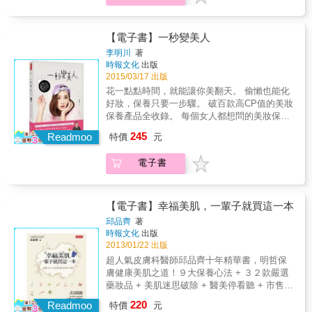
大自然之美。 D《典範傳奇篇》 是精進拜師求
精油製成幼兒專用軟膏，成分天然、防蚊止
吳玟萱在愛美這條路上已投注了近三十年的心
藝的客觀參考 收藏於其中的美麗工程師，都是
癢。 *中性乾洗手：加入具殺菌的茶樹花水，降
血，這些年來，每一天不管工作多累、身體多
現在進行式，他們都是愛美女性可以信賴的藝
低酒精比例，達到溫和不刺激的清潔消毒。 *防
不舒服，她都一定會確實仔細的卸妝、清潔、
【電子書】一秒變美人
術典範，更是想要踏入此一領域者，拜師學藝
落髮洗髮精：加入菖蒲與何首烏成分，預防男
保養，從頭到腳，沒有一天懈怠過，因為她知
的最佳選擇。 美麗是從心靈打底的根本態度，
李明川
著
士最在意髮絲掉落。 ◎無毒居家香氛，打造清
道每個人一生中只擁有這一身「皮衣」，若不
時報文化
出版
傳奇就是生命精彩綻放的軌跡。 這是一本感動
新氛圍 以植物精油等自然原料製作的香氛產
好好保護照顧，可沒有別件可以替換；而她也
2015/03/17 出版
世界的書，更是美麗創造的明燈。千年萬年永
品，呼吸之間都讓人無比放心。 *迷迭香擴香
深切明白，惟有珍視自己，才能讓自己更美！
流傳，古今中外盡美麗，故稱《美麗傳奇》。
花一點點時間，就能讓你美翻天。 偷懶也能化
瓶：以迷迭香、薄荷精油調配的擴香瓶，香氣
& 她的堅持換來了讓人羨慕的體態、容貌、肌
好妝，保養只要一步驟。 破百款高CP值的美妝
迷人、療癒放鬆。 *檸檬精油除臭劑：混合多款
膚，看似人生勝利組的她，其實遭遇過許多生
保養產品全收錄。 每個女人都想問的美妝保養
精油，抗菌除臭同時達到清香效果。 *芳香蠟
命中的低潮，婚姻的不幸、被分隔的親情、慘
穿搭問題大解密。 & ＊乳液是不是愈油滋潤肌
燭：大豆蠟、天然精油做成的蠟燭，燃燒後不
245
遭詐騙的金錢損失&hellip;&hellip;她曾經絕望，
Readmoo
特價
元
膚愈有效？ ＊眼線好容易暈開，到底用哪種眼
會產生有害物質。 ※本書特色 1、配方實用：
但是她堅持信念，最終勇敢走出自己的美麗人
線筆才不會暈開？ ＊面膜可以天天敷嗎？ ＊顯
170款從頭到腳的清潔保養配方，全家人都適
生，創造屬於她的正面能量！ & 保養成癮、美
電子書
瘦穿搭的秘訣到底怎麼掌握？ ＊百搭單品有哪
用。 2、步驟詳細：一一介紹製作步驟與可替
妝中毒的她，已累積三本美容保養書籍，持續
些？ & 身為女人追求變美是永遠的功課，卻也
代材料，成功易上手。 3、安心天然：全書的
分享美麗情報，本書並首度公開分享從裡到
因此讓自己陷入困擾，總是徬徨在「到底怎樣
配方皆以植物性材料調配，杜絕化學合成物，
外、從頭到腳的逆齡大絕招，讓妳美還要更
才能美」？ 所以大家一下忙著踩高跟鞋拉長身
【電子書】幸福美肌，一輩子就買這一本
用起來更安心。
美、嫩還要更嫩、年輕還要更年輕！更打破女
高比例；一下要關心流行趨勢，煩惱高腰褲這
邱品齊
著
明星禁忌，完整記錄卸妝過程，真實呈現妝前
一季可不可穿；一下要學一大堆的化妝術語，
時報文化
出版
妝後無違和晶瑩肌膚，用最真實的一面為每一
永遠搞不清楚眼線筆和眼線液的差別是什麼；
2013/01/22 出版
個愛美的你現身說法。 & 美麗，不是用來取悅
更別說家裡堆積如山的保養品們了，到底乳液
超人氣皮膚科醫師邱品齊十年精華書，明哲保
別人的手段，而是善待自己的表現，各位美
和精華液的前後順序是什麼？保濕到底是凝露
膚健康美肌之道！９大保養心法 + ３２款嚴選
人，跟著童顏女神吳玟萱一起從心愛自己，用
好還是凍膜好？ & 妳也可能經常站在化妝品專
藥妝品 + 美肌迷思破除 + 醫美停看聽 + 市售化
心變美麗吧！ & 童顏女神的美麗放大絕 雪白
櫃前面，看著無數的美妝品放空，等到店員極
妝保養品真相大公開！學保養，一輩子就買這
膚．全身保養＋美容食補 萌童顏．經典愛物＋
220
力推銷妳某款最新流行的產品，你的腦波值瞬
Readmoo
特價
元
一本！關於肌膚，我們知道多少？護角質比去
保養祕訣 精緻妝．必備神器＋彩妝技巧 輕盈