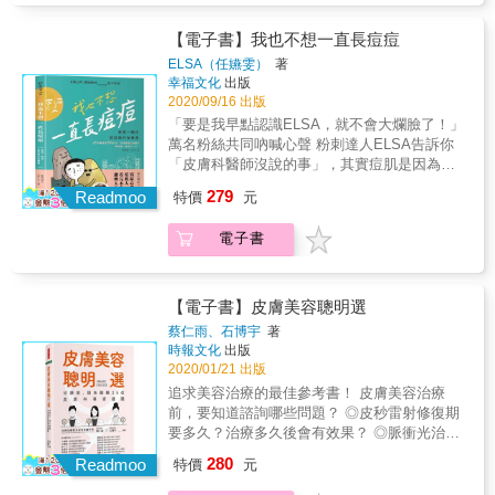
【撫平抬頭紋】 ►►雙手握拳，用第二指節按
是天然ㄟ最好？ 這些全都是天大的謊言！只有
壓整片額肌（前額髮際線），直到眉毛上方。
真正的專家才敢告訴你 ■保養資訊幾乎是騙人
【電子書】我也不想一直長痘痘
【減輕眉間怒紋】 ►►按摩放鬆耳朵四周的頭
的？！ 市面上五花八門的保養品與化妝品，一
ELSA（任嬿雯）
著
部筋膜──橫向按摩耳朵上緣／上下按摩耳朵前
瓶比一瓶標榜的還厲害，價錢也一個比一個還
幸福文化
出版
方／上下按摩耳朵後方。 【改善嘴角下垂的
要貴，醫藥級、醫美級、洗臉器、吸收器、保
2020/09/16 出版
「木偶線」】 ►►橫向按摩胸鎖乳突肌（頸部
濕器&hellip;&hellip;看得大家眼花瞭亂，皮夾乾
「要是我早點認識ELSA，就不會大爛臉了！」
兩側肌肉）。 ◎不只臉部拉提、減少紋路，更
扁，為此總戲稱「女人的錢最好賺」。 女人愛
萬名粉絲共同吶喊心聲 粉刺達人ELSA告訴你
能減少白髮和掉髮、增加髮量！ 提升頭部血流
美是天性，好好愛自己，一點都沒有錯！可
「皮膚科醫師沒說的事」，其實痘肌是因為破
順暢度，就是改善頭皮健康的最佳方法！ ►徒
是，妳真的知道哪一個對自己的肌膚才最好
壞太多！ 做臉、擠粉刺、錯誤洗臉與卸妝、常
手：活用指尖和握拳指節的頭部按摩。 ►梳
279
嗎？妳真的知道哪一種保養品才是有效又實惠
Readmoo
特價
元
上厚妝卻不防曬，你中了幾個？ 長第一顆痘就
子：選用寬大的梳面，梳頭時有效刺激頭部血
嗎？ ■不會再受騙！早點看清保養常識的真相
該看的保養書，別再被錯誤保養耽誤，自己的
流和通暢淋巴。 ►淋浴+洗髮：利用蓮蓬頭水
本書由具有30多年再生醫療經驗、協助多數患
電子書
肌膚自己救！ ◆心很累的痘肌人，你一定有過
流和洗髮精泡沫，有效刺激頭部血流，維持好
者解決肌膚煩惱的專家撰寫，由臺灣皮膚科權
以下心聲&hellip;&hellip;◆ 「如果我當初不要
代謝。 ◎抗老化管理專家的保養祕訣，不藏私
威邱品齊醫師審定，揭開現代流傳的各種錯誤
亂擠痘痘就好了！」 「如果我當初不聽信做臉
大公開！ ‧利用洗澡時間，天天做頭臉按摩。 ‧
保養常識，並介紹擁有科學實證的「終極x最強
會好轉，我現在一定更美！」 「真後悔滿臉豆
多攝取蛋白質、維生素B群和鋅等等營養品。 ‧
【電子書】皮膚美容聰明選
肌膚保養法」。一次回答所有女性都在意的各
花去打雷射，把臉弄得更可怕！」 「為什麼我
培養固定的運動習慣。 ‧放鬆頸背，能更進一步
蔡仁雨、石博宇
著
種問題，讓所有人都輕鬆擁有光滑透亮的美
會失心瘋，買了好多網紅推薦好用的東西卻一
改善頭部緊繃。 ‧睡覺前按摩脖子，並用鼻子深
時報文化
出版
肌！ ◎磨砂膏去除老廢角質，還你白拋拋幼嫩
罐都沒有起作用？」 「想告訴當年的我：你的
呼吸，能提升睡眠品質。 ‧用能夠放鬆精神的香
2020/01/21 出版
嫩的水嫩肌！？ ◎「敏感肌使用」、「低刺激
臉沒有那麼糟糕！」 粉刺達人ELSA和萬名為
氛，沾在睡衣衣領上，打造良好的睡眠環境。
追求美容治療的最佳參考書！ 皮膚美容治療
性」其實都是種「文宣」？ ◎吃再多「神經醯
痘所苦的粉絲們也是這樣走過來的， 睽違5
前，要知道諮詢哪些問題？ ◎皮秒雷射修復期
胺」、「膠原蛋白」、「玻尿酸」也不會變Q
年，ELSA讓更多人和痘痘分手、重拾好肌底和
要多久？治療多久後會有效果？ ◎脈衝光治療
彈！ ◎別再上「有機」、「使用天然成份」的
自信心了， 現在，她要告訴妳：『好轉，其實
與雷射治療有何不同？ ◎哪裡想要長膠原蛋
當了！ ◎你知道你被廣告唬弄了嗎？「滲透到
280
是從放下屠刀開始的！』 如果沒有建立正確的
Readmoo
特價
元
白，就可以打哪裡嗎？ ◎外面這麼多人工鼻模
肌底」根本超可怕 ◎「礦物油很危險」的觀念
洗臉、卸妝、防曬、上妝方式， 再多的瓶罐保
的材料，該如何選擇？ ◎如何判別眼袋與其他
過時了──其實是品質穩定的保濕劑 ◎不要再汙