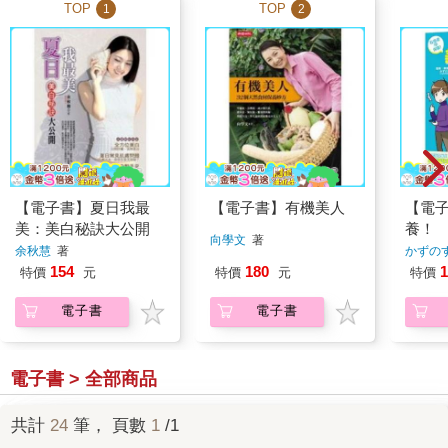
TOP
TOP
1
2
【電子書】夏日我最
【電子書】有機美人
【電
美：美白秘訣大公開
養！
向學文
著
余秋慧
著
かずの
154
180
1
特價
元
特價
元
特價
電子書
電子書
電子書 > 全部商品
共計
24
筆， 頁數
1
/1