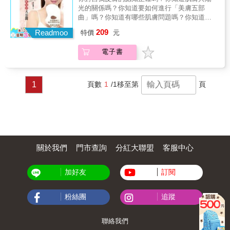
光的關係嗎？你知道要如何進行「美膚五部
很多女性共有的問題，但妳一定要將自己的體
曲」嗎？你知道有哪些肌膚問題嗎？你知道肌
重控制在一個正常的範圍之內。因為肥胖會使
膚用品有哪些你不知道的真相嗎？要有最完美
妳的免疫系統功能減退，加速身體細胞的老
209
Readmoo
特價
元
的容顏，就跟著美肌達人余秋慧老師，一起解
化，還容易誘發糖尿病、高血壓等慢性病。妳
開最新、最正確、最實用的美肌秘訣！ 美
可以透過很多方法來阻止肥胖對自己生活的影
電子書
女們，請拋開瓶瓶罐罐的迷思，用最簡單正確
響，比如先制定一份切實可行的減重計畫，並
的方式，長期持續地做，皮膚問題就不會找上
堅持按部就班地實施，這其中自然包括減少攝
你，而且歲月的刻痕將不會使你變老，而是把
入高脂肪、高熱量的食品，多喝水，多做運動
你雕琢得更有成熟美。
等等。保持每天的運動時間大多數人到40歲以
1
頁數
1
/1
移至第
頁
後，會減少30%～50%的運動量，這往往是人
體各個器官走下坡路的開始。如果每天保持運
動，哪怕只有10分鐘，很多身體的衰老現象都
會有明顯改善。因為適量的運動，不僅可以使
人精力充沛，還能有效地提高新陳代謝的速
度，防止脂肪堆積。另外，在運動時排汗的過
關於我們
門市查詢
分紅大聯盟
客服中心
程中，大量沉積的毒素從體內排出，可減少自
由基，延緩衰老。積極參加戶外活動大部分的
上班族每天都穿梭在家與辦公室之間，而長期
加好友
訂閱
生活在這些氧氣不足的環境裡，只會使自由基
越來越活躍。妳可以利用週末的時間，到海邊
吹吹風、爬爬山，或在露天的場地打打網球、
粉絲團
追蹤
羽毛球等。這樣的戶外活動，能夠增加人的肺
活量，促進新陳代謝和血液循環，增強抗病能
聯絡我們
力，同時可以減輕壓力，充滿活力。不要再蹺