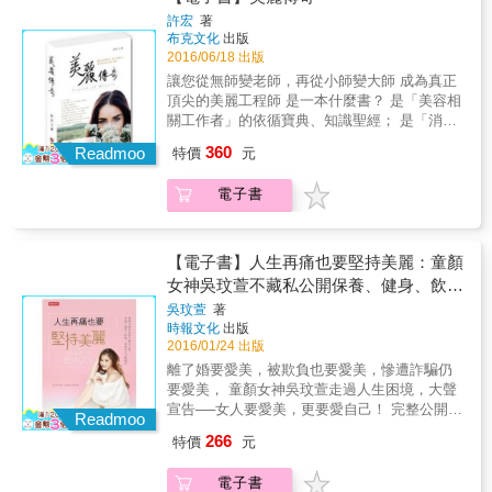
技巧，效果顯著又能簡單實踐！ ★亞希子將無
見得越好，堅持使用無添加化學物質、自己做
私公開打造「潤澤肌」的方法、如何以小心機
許宏
著
純天然保養品，勝過市面上的保養品。 ◎170
布克文化
出版
打造大人的「透明感」？如何以簡單手法改造
款天然配方，給你從頭到腳的全心呵護 ∣全身保
2016/06/18 出版
總是一程不變的妝容？
養：臉部身體頭髮 收錄適合不同膚質的洗面
讓您從無師變老師，再從小師變大師 成為真正
乳、化妝水、乳液等保養配方，還能自製保濕
頂尖的美麗工程師 是一本什麼書？ 是「美容相
面膜、抗痘露等加強臉部保養。沐浴乳、洗髮
關工作者」的依循寶典、知識聖經； 是「消費
精等每天都需使用的清潔品，也能自己做，安
者」的運用指南； 是美容界現行「典範的傳
360
心洗淨。 *玫瑰花水化妝水：玫瑰花水有鎮靜皮
Readmoo
特價
元
奇」。 美容師、美體師、芳療師、美髮師、美
膚、補水之效，適合所有膚質。 *冬季保濕乳
眉師、美睫師、美甲師、靈性心裡諮詢師、占
液：以滋潤的乳油木果脂、杏核油、酪梨油，
電子書
卜師、按摩師、健康調理師、造型師、新娘祕
製作出強力保濕乳液。 *黑糖泡泡磨砂皂：以植
書、服裝設計師，所有美麗工作者的必備參考
物油、有機黑砂糖與天然粉製作，去除老廢角
工具書。 句句正能量，篇篇善知識，凝聚108
質。 *低泡沫洗髮精：不添加人工界面活性劑且
篇的宇宙浩瀚。 照亮黑暗，顛覆您對美的錯誤
【電子書】人生再痛也要堅持美麗：童顏
刺激性低，降低對頭皮的傷害。 ∣細部滋養：指
思維！ A《真理知識篇》 是不讓我們走入悲情
女神吳玟萱不藏私公開保養、健身、飲
緣腳跟嘴唇 指緣、腳跟、嘴唇等小部位，容易
的方針 告訴我們美容相關的標準原理、方式與
食、穿搭四大逆齡絕招
因為天氣變化變得乾裂粗糙，書中收錄多款針
吳玟萱
著
祕密，包含美容八大課題、方法、觀念，不懂
時報文化
出版
對局部的保養配方，加強照護。 *羊毛脂護足
美容的消費者看完也懂了。 B《特殊技藝篇》
2016/01/24 出版
霜：混合羊毛脂、蜜蠟，讓粗裂的腳跟變得柔
是蛻變翻轉技術優勢的機會 美容不需要花大
嫩又平滑。 *荷荷巴指緣油：荷荷巴油保濕易吸
離了婚要愛美，被欺負也要愛美，慘遭詐騙仍
錢，非必要時千萬別打針動刀弄槍，因為美容
收，讓容易脫皮的指甲邊緣恢復生氣。 *椰子油
要愛美， 童顏女神吳玟萱走過人生困境，大聲
是藝術不是手術，是技術不是魔術。提供您沒
護唇膏：天然清新的椰子油有保濕抗菌功能，
宣告──女人要愛美，更要愛自己！ 完整公開女
有見過原始技藝，卻是「力到美生」的傳奇。
Readmoo
讓雙唇水潤不脫皮。 ◎給小寶寶、男士們專屬
明星回購率100%的經典愛物及CP值破表新鮮
C《靈性之美篇》 是避免本末倒置的正確觀念
266
特價
元
的肌膚照顧 本書特別針對肌膚敏感脆弱的小寶
好物 揭露保養、美妝、飲食、健身、穿搭全方
以天然植物精油運用於身心靈調理，從觀念與
寶、油水易失衡的男性族群，提供更貼心細緻
位逆齡大絕招！ & 愛美這條路踏上了，跪著也
習慣改變生活的方式，就能讓自己回歸自在的
電子書
的照護配方。 *天然防蚊軟膏：以洋甘菊、茶樹
要走完！ 自從十二歲意識到保養的重要性後，