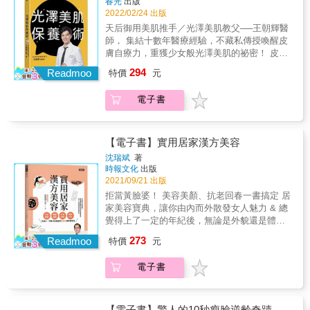
春光
出版
⑥：開闊胸腔與背部，讓呼吸如漣漪般運作。
2022/02/24 出版
▸▸▸此時緊張與僵硬不再，心情逐漸恢復鎮定，
天后御用美肌推手／光澤美肌教父──王朝輝醫
喚回自己的平常心。 ▲一想到未來就擔心到失
師， 集結十數年醫療經驗，不藏私傳授喚醒皮
眠，快被不安與悔恨壓垮&hellip;&hellip; 默念
膚自療力，重獲少女般光澤美肌的祕密！ 皮膚
魔法句子⑩：藉吐氣鬆開身體，藉吸氣拉直脊
差就是保養得不夠？ 每天都要深度清潔肌膚才
294
椎。 ▸▸▸將專注力放在呼吸上，學習回到當
Readmoo
特價
元
乾淨？錯了！ NG食物與保養方法才是肌膚的最
下，回復到最原本、最自然的自己。 ▲姿勢不
大殺手。 吃對食物＋養好腸道＋簡化保養程
良造成的肩頸痠痛讓你飽受痛苦&hellip;&hellip;
電子書
序， 啟動肌膚自療力，讓敏感肌、酒糟肌、痘
默念魔法句子⑤：雙肩如阿爾卑斯山上的冰雪
痘、粉刺、斑點及細紋說掰掰！ ★本書特色★
在春天融解般逐漸散開。 ▸▸▸感覺關節的齒輪
＊大範圍的說明肌膚基礎知識，建構最完整的
正常運作，僵硬的動作也變得流暢。 ▲早上起
概念。 ＊搭配大量插圖，圖文並茂，閱讀門檻
【電子書】實用居家漢方美容
床身體感到沉重、提不起勁，昨日的疲憊似乎
降低，適合各年齡層讀者。 ＊釐清日常護膚的
沈瑞斌
著
還沒消除&hellip;&hellip; 默念魔法句子①：小
NG行為與迷思，不再犯錯才能拯救肌膚。 ＊拋
時報文化
出版
船靜靜在頭部裡擺盪。 ▸▸▸頭部與眼部特別容
去繁複護膚行為與產品，強調肌膚自癒力，不
2021/09/21 出版
易感到疲憊，只要讓大腦釋放壓力，隔天起床
再花冤枉錢。 ＊【超實用特別企劃】解除危
拒當黃臉婆！ 美容美顏、抗老回春一書搞定 居
就能體驗不同以往的輕盈與自在。 【實際體驗
肌！口罩肌的保養KNOWHOW ★美肌名人推薦
家美容寶典，讓你由內而外散發女人魅力 & 總
者的奇蹟分享】 「我透過講座上學到魔法句
★ 小鐘 （客家一哥知名主持人） 李玉珮老師
覺得上了一定的年紀後，無論是外貌還是體
子、呼吸法與姿勢基礎知識，沒想到學習後背
（知名命理大師） 李佑群老師（國際時尚大
力，整體身體狀況大不如前嗎？ 雖然隨著年齡
脊就變直了，身體也變得輕盈⋯⋯簡直判若兩
273
師） 郭彥均（知名主持人） 誠摯推薦（以上按
Readmoo
特價
元
增長，會產生不可逆的老化現象， 但
人！」──64歲的家庭主婦 「正當我絕望得想放
照姓氏筆畫排序） ★光澤美肌的不二心法，關
&hellip;&hellip;你相信嗎？透過有效的方法，可
棄時，經由介紹參加大橋醫師的講座。結果身
鍵在於喚回肌膚自療力★ 肌膚如身體之窗，透
電子書
以讓皮膚凍齡，甚至是逆齡生長！ & 越活越年
體開始產生變化⋯⋯不僅變得輕盈，心靈還獲
過皮膚本身的狀態，能夠窺見自身的生活型態
輕不是嘴上說說， 想要變美又不想要動刀醫
得前所未有的安心感，一直很在意的駝背也變
與飲食習慣。 因此除了瞭解關於皮膚的基本知
美，想要美白又不想吃來路不明的藥品
得不明顯了。」──42歲的行政人員 「讓我覺得
識之外，懂得挑選能使皮膚健康、有能力對抗
&hellip;&hellip; 當你了解中醫美容，這些通通
就像真的踏上時光機，找回以往的自己，大橋
【電子書】驚人的10秒瘦臉逆齡奇蹟