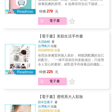
康。」 ──陳宜旻 「因為工作關係，我常會戴
保養肌膚的原理。 & 如果你符合以下描述，一
在菌&rarr;造成敏感問題 4. 摩擦刺激&rarr;傷害
口罩+厚重底妝+整臉汗水，妝卸不完全的關係
定要趕緊買下這本書── # 認為化妝品兼有保養
肌膚&rarr;造成黑斑問題 5. 過度清洗&rarr;破壞
279
Readmoo
特價
元
導致全臉大爆痘，曾躺在美容床上哭著被針
功能，有時懶得卸妝就去睡了 # 白還想更白，
表面防護&rarr;造成細紋與鬆弛問題 ■小心！越
清，也曾吃藥擦藥，但沒有成效&hellip;找到
保養只為了美白 # 討厭角質，每天都必須徹底
是保養，可能讓皮膚狀況越糟&hellip;&hellip;
電子書
ELSA時想說死馬當活馬醫，捨棄卸妝乳和減少
去角質才甘願 # 完全聽信廣告，從不在乎自己
很多人不敢相信，自己一路花了這麼多金錢、
上妝次數後，大顆紅痘慢慢縮小變少，肌膚竟
肌膚的反應 # 為求防曬效果好，只要標示防曬
時間、精力在保養，怎麼可能說斷就斷！？這
然漸漸變得乾淨了。」──吳冰 「青春期開始就
係數高就買回家 # 堅信「便宜沒好貨」，以為
種時候不妨試試先斷絕保養品幾天，你會發
用毛巾搓洗臉，加上天生臉部肌膚薄，常常臉
產品越貴才越有效 # 對大牌明星的代言深信不
現，保養品原先應該是用來「幫助」肌膚維持
【電子書】美肌生活手作書
紅紅的，曾使用深層洗面乳、洗卸兩用產品、
疑 # 總是被精美的包裝設計迷惑而忍不住掏錢
良好狀態，卻會在停止保養品使用後，開始出
大沼由樹
著
不當做臉，加上本身飲食不均衡，臉部肌膚一
# 相信同學、同事口耳相傳（但出處不明）的
現各種可怕病症，而這也就是保養品本身對肌
台灣角川
出版
直是發炎狀態&hellip;跟著ELSA重新學習洗
保養祕方 # 抱持最後只要找醫美就可以解決所
膚造成重大傷害的實證之一！ 只要停止用粉底
2018/09/25 出版
卸、保濕和防曬方式後，慢慢讓我的臉恢復健
有肌膚問題的念頭 ──而且還應該一口氣買三
液等化妝品蓋住肌膚，肌膚就會一天天變得美
依照自身膚質與個人喜好， 輕鬆調配屬於自己
康了，肌膚好得連女生都羨慕。」──文山 無論
本，一本放床頭，一本擱梳妝檯，一本隨身
麗。越是花大錢保養，肌膚狀況往往就會越糟
的配方。 「一律不添加任何多餘成分，只使用
是粉刺痘痘肌、酒糟肌、脂漏性皮膚、敏弱
讀，就像擺「乖乖」保平安，這本書也有相同
糕&hellip;&hellip;正是因為化妝品及保養品是妨
令人安心的素材」絕對是手作保養品的優點，
肌，看完本書都能打造嶄新自信的自己！
的功效喔！ 延伸閱讀：《自己的肌膚自己救．
礙肌膚原有再生能力的最大兇手。 ■極簡「清
但是最吸引人的魅力，還是在於「能依照自身
225
實戰篇：拆穿商業話術，最誠實的保養品選用
Readmoo
水洗臉法」，激發肌膚原有的再生能力！ 作者
特價
元
肌膚條件與個人喜好來調整」。透過反覆的實
原則大公開》，進一步告訴你美妝保養品公司
身為專業抗老醫學先驅，某天忽然發現在自己
驗，大沼由樹製作出讓自己滿意地心想：「我
從不透露的真相。 皮膚科醫師‧邱品齊、醫師公
漫長的治療經歷中，竟然從未發現肌膚細滑度
電子書
想要的就是這個！」的完美成品，也讓「自
會全聯會理事長／立法委員‧邱泰源、
（texture refinement，肌膚檢測標準之一）超
製」這兩個字更具有特別的意義。 「沼實驗
5047&rsquo;s Cosmetic Blog 作者‧林志青 信
過80％的女性，讓他不禁愕然。他深入研究原
室」所提供的自製配方，均設計為方便讀者依
任推薦 & 本書賣點 & 「MedPartner 美的好朋
因，發現問題出在化妝品及其使用方法之上。
照當下的膚況，透過材料的增減來簡單地為自
【電子書】透明系大人彩妝
友」創立兩年，已在臉書粉絲頁累積超過二十
原本肌膚就擁有完整的修復及再生機能，一旦
己「訂製」，在保溼、角質保養與抗老等效能
田中亞希子
著
二萬粉絲、近五千人認同其理念而訂閱集資，
用外力強迫給健康肌膚補充水份及油份，就會
上進行調整。在各分類首頁的「享受自由調配
台灣角川
出版
發文按讚數屢屢破萬，影響力不容小覷，在臺
因熱能、摩擦及化學刺激，破壞肌膚表皮，讓
的樂趣」單元，也將介紹主要的搭配方式。希
2018/09/10 出版
灣你絕對找不到比它更值得信賴的醫療保健媒