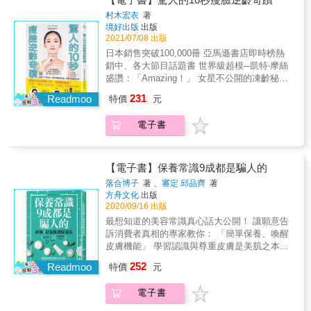
老化的食物，也是一大重點。 同時透過護膚的
都不是問題，現在就讓我們一起「中醫微整
醫師真的救了我。最近身體變得靈活，腦袋也
村木宏衣
著
基礎功，便能喚回肌膚自療力，擁有光澤美肌
形」吧！ & 【居家美顏生活】 日常生活中的好
更清晰，整個世界看起來變得好溫柔，這或許
境好出版
出版
非難事。 ─迷思OUT！─ ✘「無添加」才是王
習慣，也能讓你變得更美麗，精準掌握重點穴
也是『回春』的效果呢。」──65歲的組織負責
2021/07/08 出版
道 ✘皮膚差就是要多保養 ✘深度清潔才乾淨 ✘
位進行按摩美容，詳細圖文教學，就是要你在
人 良好姿勢有三大條件：「優美」、「不易
日本銷售突破100,000冊 亞馬遜書店即時榜熱
保養品搭配拍打技 ─不可不知的美肌祕辛！─
家也能變得更漂亮，斑點、皺紋、暗沉、水
累」與「好行動」， 然而當身體感到緊繃僵
銷中、各大節目話題書 世界級超模─凱特‧摩絲
◆拒絕6大NG食物 ◆皮膚並非無菌狀態 ◆腸道
腫、乾燥、黑眼圈通通不再來！ 按摩+飲食，
硬，內心充滿壓力與抑鬱時， 姿勢就會逐漸變
盛讚：「Amazing！」 女星不公開的凍齡秘
健康也能養肌 ◆異味也是肌膚問題 醫師的首要
學會「對症下藥」，就能輕易掌握美麗密碼！
形走樣，煩躁不安與身心的各種問題也會隨之
訣，在家就能做的沙龍級保養！ 獨家頭部筋膜
任務是要盡力解答病人的疑慮與擔憂， 病名並
231
15道美顏藥膳茶包大解密，告訴你美麗的秘
Readmoo
而來⋯⋯ 為此，物理治療師大橋SHIN，融合自
特價
元
按摩法，10秒就有感的瘦臉x回春奇蹟！ 再多
非是他們最在乎的，而是對於症狀的程度及成
密，手把手教你烹調出美顏又養生的料理，吃
身20年的臨床經驗，經過反覆摸索， 結合亞歷
保養品，都難以撫平法令紋、木偶紋、下垂眼
因，病人絕對有「知」的權利。 本書整合王院
出一張漂亮臉蛋 & 【美顏針】 經由微細針灸臉
山大技巧、西方物理治療，以及東方太極拳的
電子書
皮！ 針對臉部三大「下垂線」、各種惱人紋
長的專業及經驗，並搭配深入淺出的圖表、可
部的經絡、經筋、皮部，並結合肌肉、淺筋膜
呼吸原理這三大核心， 創造出神奇的10個魔法
路，立刻感受微整形等級的減齡效果！ ◎三大
愛親切的插畫， 期望讓大眾能夠輕鬆、快速地
針刺調節，透過改善氣血循環，使臉部明亮有
句子，只要將這些語句融入生活習慣、反覆複
顯老的臉部下垂線，現在就能動手改變！
獲得關於皮膚的正確知識及資訊， 更了解自己
神，並可改善皮膚老化造成的下垂和細紋，對
誦， 就能讓你徹底從束縛與壓力中解放，實現
（1）改善法令紋／臉頰下垂 ►►按壓顳肌
的肌膚，順利養成光澤美肌。
【電子書】保養常識9成都是騙人的
於乾性皮膚及青春痘等皮膚狀況有相當不錯的
真正的放鬆與愉悅。 本書特色 ◎執業20年的物
（太陽穴周遭）＋耳朵周遭v字 ►適用：常用
落合博子
著 、
審定 邱品齊
著
效果！可促進膠原蛋白的增生、回復皮膚彈
理治療師教導如何讓身體自然律動，傳授「不
3C產品、認真的工作狂、睡覺時會磨牙 （2）
方舟文化
出版
性、增加皮膚的保濕等效果。 只要是對自己臉
努力」的生存守則。 ◎全書搭配輕鬆插圖，因
拉提上眼皮 ►►按壓額肌（前額髮際線）＋輕
2020/09/16 出版
型、紋路、膚質、色澤、彈性不滿意者皆可透
應身體緊繃、肩頸僵硬、憂鬱等情況，推薦適
壓帽狀腱膜（頭頂至後腦） ►適用：常用3C產
最想知道的美容常識真心話大公開！ 讓願意告
過美顏針改善，而且絕無副作用！最重要得的
合的魔法句子。 ◎隨書附錄：10個魔法語句一
品、個性認真常不自覺抬眉或皺眉 （3）消除
訴消費者真相的專家教你： 「簡單保養、喚醒
是超！級！自！然！ & 【沈醫師診療室】 常見
覽表，可剪下拉頁隨身攜帶、時時複誦。 &
雙下巴 ►►按壓枕肌（後腦頭骨下緣上方）＋
皮膚機能」 學習認識與尊重皮膚是美肌之本！
的困擾，沈醫師通通幫你解決！ 用最健康的方
按壓下巴至耳下、耳下至鎖骨 ►適用：習慣駝
願意告訴消費者真相的專家太少， 你真的知道
式，解決最根本的問題，無論是過敏、異味性
252
背、長時間用電腦、經常性肩頸痠痛 ◎透露年
Readmoo
特價
元
怎麼做，對你的肌膚最好嗎？ ✘膠原蛋白讓肌
皮膚炎等皮膚相關問題，還是不孕症、自律神
齡的魚尾紋、抬頭紋、頸紋，不用動刀動針！
膚吹彈可破？ ✘藥用級、醫美級保養品，功效
經失調、睡眠障礙等常見的疾病，沈醫師提供
沙龍級的頭臉按摩手法，恢復頭部筋膜彈性，
電子書
直達肌底，貴一點也值得？ ✘防曬用品SPF值
你有效的改善及保健方法。
自然提拉臉部肌肉，減輕顯老的臉部紋路。
越高越有效？ ✘界面活性劑、矽靈很危險，還