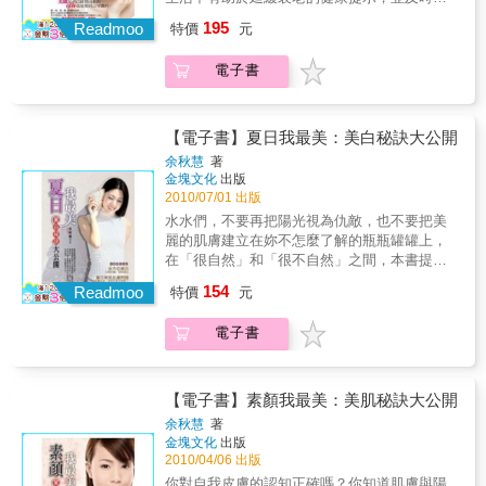
張！……。●緊實腰腹：海帶提振腰腹肌、黑豆
調整自己的生活方式，就會發現衰老並不是那
開始重新認識你的肌膚，了解其內涵與價值，
195
瘦小腹、冬瓜去浮腫、咖啡撫橘皮、薑黃淡斑
Readmoo
特價
元
麼可怕，妳也可以減緩它的腳步。擁有樂觀的
掌握９大保養心法，幸福美肌輕而易舉！
平肚腹……。●烏亮髮絲：雞蛋保滋潤、黑糖蜜
情緒快樂是年輕的源泉，以積極樂觀的態度面
生黑髮、桑葉護髮絲、茶花籽油防白髮、啤酒
電子書
對生活，不僅可以使妳保持一種年輕的心態，
潤髮絲……。更多廚房裡吃喝塗抹的妙方，讓
還有助於建立和維護工作生活中的人際關係。
你簡單變美麗！
而發自內心的笑，更能夠促進肌體功能的相對
平衡，有振奮精神、益智安神、減緩衰老的作
【電子書】夏日我最美：美白秘訣大公開
用。合理地釋放壓力緊張和壓力會產生一種破
余秋慧
著
壞免疫系統功能的有毒物質，減弱妳抵抗疾病
金塊文化
出版
的能力。如果長期不能緩解，還會導致高血壓
2010/07/01 出版
和心血管疾病，並出現早衰現象。因此，當遇
水水們，不要再把陽光視為仇敵，也不要把美
到壓力和煩惱的時候，一定要找個適合自己的
麗的肌膚建立在妳不怎麼了解的瓶瓶罐罐上，
方式來宣洩一下，達到內心的平衡狀態。妳可
在「很自然」和「很不自然」之間，本書提供
以選擇在健身房裡揮汗如雨的運動，讓積聚的
了一個橋樑，讓妳在豔陽下，能用一顆清爽的
154
壓力和煩惱暢快淋漓地隨著汗水排出體外；或
Readmoo
特價
元
心來打造一身白皙！本書精彩內容：．全方位
者在舒緩的音樂中，讓一切不快緩緩地隨著悠
美白－－間防曬，夜間美白．鎮靜、保濕、抗
揚的音符散盡。保證充足的睡眠每天7小時優質
電子書
氧化，終結夏日美白殺手！．美白動手來－－
的睡眠，能讓身體自然產生出更多的成長荷爾
清潔、卸妝、洗臉、保養的正確方法．夏日常
蒙，而成長荷爾蒙是抗老化最重要的化學成
見肌膚問題：肌膚出油、痘痘狂冒怎麼辦？．
分。而且，睡眠的規律性也非常重要。最好保
環保又健康的天然美白秘方
【電子書】素顏我最美：美肌秘訣大公開
證在午夜12點以前進入夢鄉。因為，從午夜12
余秋慧
著
時起就是第二天的開始，睡得太晚，不僅會阻
金塊文化
出版
礙身體的自我修復，還「透支」了第二天的休
2010/04/06 出版
息時間，長此下去，會加快精力的虛耗，也就
你對自我皮膚的認知正確嗎？你知道肌膚與陽
加速了衰老的進程。控制妳的體重中年發胖是