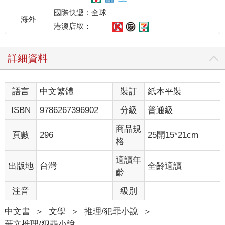
國際快遞：全球
海外
港澳店取：
詳細資料
語言
中文繁體
裝訂
紙本平裝
ISBN
9786267396902
分級
普通級
商品規
頁數
296
25開15*21cm
格
適讀年
出版地
台灣
全齡適讀
齡
注音
級別
中文書
＞
文學
＞
推理/犯罪小說
＞
華文推理/犯罪小說