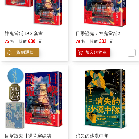
神鬼當鋪 1+2 套書
目擊證鬼：神鬼當鋪2
630
332
75
折
特價
元
79
折
特價
元
貨到通知
加入購物車
目擊證鬼【裸背穿線裝
消失的沙漠中隊