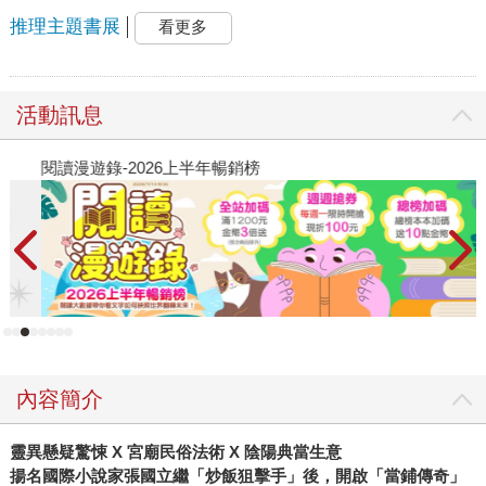
推理主題書展
看更多
活動訊息
閱讀漫遊錄-2026上半年暢銷榜
飢
內容簡介
靈異懸疑驚悚 X
宮廟民俗法術
X
陰陽典當生意
揚名國際小說家張國立繼「炒飯狙擊手」後，開啟「當鋪傳奇」