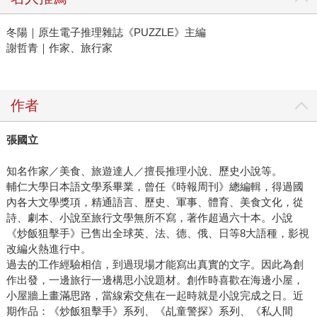
冬陽｜原生電子推理雜誌《PUZZLE》主編
謝哲青｜作家、旅行家
作者
張國立
知名作家／美食、旅遊達人／擅長推理小說、歷史小說等。
輔仁大學日本語文學系畢業，曾任《時報周刊》總編輯，得過國
內各大文學獎項，精通語言、歷史、軍事、體育、美食文化，從
詩、劇本、小說至旅行文學無所不寫，著作超過六十本。小說
《炒飯狙擊手》已售出全球英、法、德、俄、日等8大語種，影視
改編火熱進行中。
過去的工作經驗相信，到過現場才能寫出真實的文字。因此為創
作出發，一邊旅行一邊構思小說題材。創作時喜歡在海邊小屋，
小屋牆上畫滿思路，當線索交焦在一起時就是小說完成之日。近
期作品：《炒飯狙擊手》系列、《乩童警探》系列、《私人間