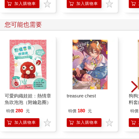
的37個科學方法
加入購物車
加入購物車
您可能也需要
可愛鉤織娃娃：熱情章
treasure chest
狗狗
魚吹泡泡（附鑰匙圈）
料套
針，
280
180
特價
元
特價
元
特價
加入購物車
加入購物車