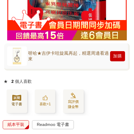
呀哈★吉伊卡哇旋風再起，精選周邊看過
加購
來
★
2
個人喜歡
寫評價
電子書
喜歡+1
賺金幣
紙本平裝
Readmoo 電子書