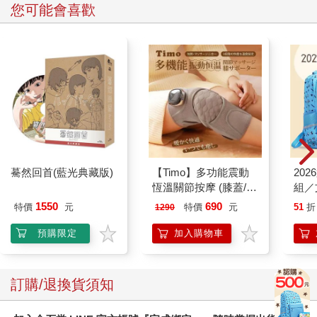
您可能會喜歡
驀然回首(藍光典藏版)
【Timo】多功能震動
20
恆溫關節按摩 (膝蓋/
組／
肩/手肘通用) 無線充電
1550
690
特價
元
特價
元
51
折
1290
加熱護膝 智能震動護
膝熱敷 【單入組】
預購限定
加入購物車
訂購/退換貨須知