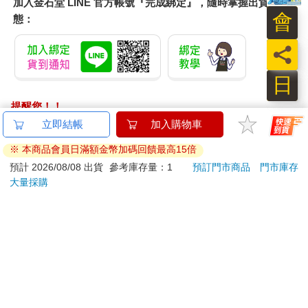
加入金石堂 LINE 官方帳號『完成綁定』，隨時掌握出貨動
會
態：
員
日
提醒您！！
金石堂及銀行均不會請您操作ATM! 如接獲電話要求您前往
立即結帳
加入購物車
ATM提款機，請不要聽從指示，以免受騙上當！
※ 本商品會員日滿額金幣加碼回饋最高15倍
退換貨須知：
預計 2026/08/08 出貨
參考庫存量：1
預訂門市商品
門市庫存
大量採購
**提醒您，鑑賞期不等於試用期，退回商品須為全新狀態**
依據「消費者保護法」第19條及行政院消費者保護處公告之
「通訊交易解除權合理例外情事適用準則」，以下商品購買
後，除商品本身有瑕疵外，將不提供7天的猶豫期：
易於腐敗、保存期限較短或解約時即將逾期。（如：生
鮮食品）
依消費者要求所為之客製化給付。（客製化商品）
報紙、期刊或雜誌。（含MOOK、外文雜誌）