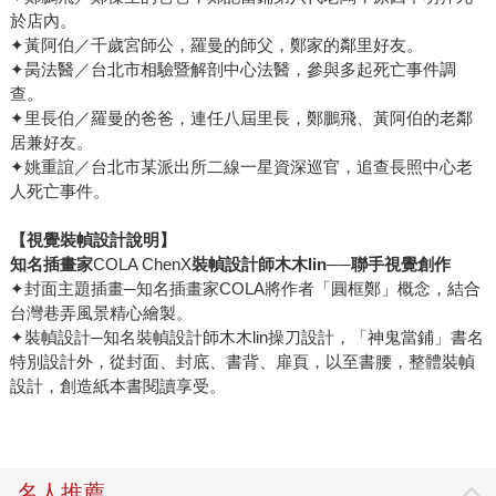
於店內。
✦黃阿伯／千歲宮師公，羅曼的師父，鄭家的鄰里好友。
✦昺法醫／台北市相驗暨解剖中心法醫，參與多起死亡事件調
查。
✦里長伯／羅曼的爸爸，連任八屆里長，鄭鵬飛、黃阿伯的老鄰
居兼好友。
✦姚重誼／台北市某派出所二線一星資深巡官，追查長照中心老
人死亡事件。
【視覺裝幀設計說明】
知名插畫家
COLA ChenX
裝幀設計師木木
lin
──聯手視覺創作
✦封面主題插畫─知名插畫家COLA將作者「圓框鄭」概念，結合
台灣巷弄風景精心繪製。
✦裝幀設計─知名裝幀設計師木木lin操刀設計，「神鬼當鋪」書名
特別設計外，從封面、封底、書背、扉頁，以至書腰，整體裝幀
設計，創造紙本書閱讀享受。
名人推薦