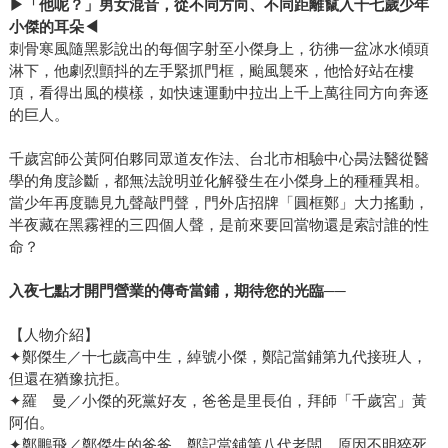
▶
「他呢？」男女混音，從不同方向、不同距離竄入十七歲少年
小傑的耳朵
◀
刺骨寒風隨黑影說出的每個字射至小傑身上，彷彿一盆冰水傾頭
淋下，他劇烈顫抖的左手緊抓門框，颱風襲來，他恰好站在樓
頂，看得出風的模樣，如快速運動中拉出上千上萬往同方向奔逐
的巨人。
千歲宮師公黃阿伯夥同眾道友作法、台北市相驗中心昺法醫從醫
學的角度診斷，都無法說明並化解發生在小傑身上的種種異相。
當少年再度聽見九聲敲門聲，門外店招牌「圓框鄭」大力搖動，
半夜藏在黑霧裡的三四個人聲，是前來要回當物還是索討誰的性
命？
入夜七點才開門營業的傳奇當鋪，期待您的光臨──
【人物介紹】
✦鄭傑生／十七歲高中生，綽號小傑，鄭記當鋪第九代接班人，
但還在猶豫抗拒。
✦羅 曼／小傑的死黨好友，爸爸是里長伯，拜師「千歲宮」黃
阿伯。
✦鄭鵬飛／鄭傑生的爸爸，鄭記當鋪第八代老闆，原因不明猝死