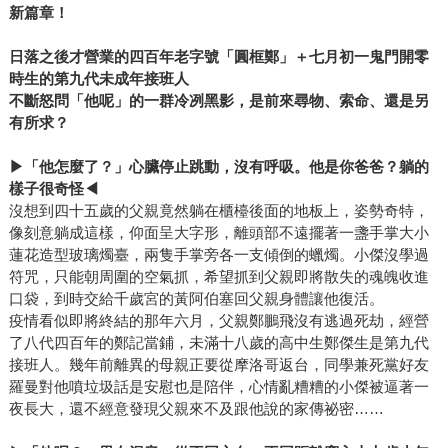
新篇章！
日落之後才營業的四百年老字號「圓框鄭」＋七月初一鬼門開零
時生的第九代未成年接班人
不斷怒問「他呢」的一群冷冽黑影，是前來尋物、索命、還是另
有所求？
▶
「他怎麼了？」心臟停止跳動，沒有呼吸。他是你爸爸？躺的
樣子很奇怪
◀
沒想到四十五歲的父親竟然躺在櫃檯後面的地板上，姿勢奇特，
像刻意躺成這樣，仰面呈大字形，離頭部不遠擺著一盞手掌大小
蓮花造型玻璃燭臺，兩隻手掌旁各一支傾倒的蠟燭。小傑沒學過
符咒，只能朝周圍的空氣抓，希望抓到父親即將散失的魂魄收進
口袋，到時交給千歲宮的黃阿伯塞回父親身體讓他復活。
疫情看似即將終結的那年六月，父親鄭鵬飛沒有逃過死劫，經營
了八代四百年的鄭記當鋪，未滿十八歲的高中生鄭傑生是第九代
接班人。幾年前離異的母親正要從摩洛哥返台，同學兼死黨好友
羅曼對他噴垃圾話是安慰也是陪伴，心情亂糟糟的小傑被逼著一
夜長大，還不經意發現父親來不及跟他說的家傳祕密……