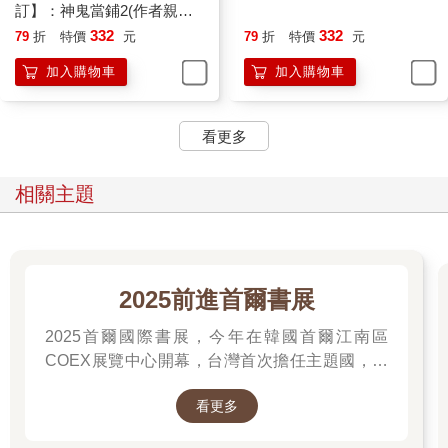
訂】：神鬼當鋪2(作者親簽
＋雨漸耳金屬書籤)
332
332
79
折
特價
元
79
折
特價
元
加入購物車
加入購物車
看更多
相關主題
2025前進首爾書展
2025首爾國際書展，今年在韓國首爾江南區
COEX展覽中心開幕，台灣首次擔任主題國，有
二十多位跨領域台灣作家前往參展，一起來回顧
看更多
他們的作品，並共享參展喜悅。