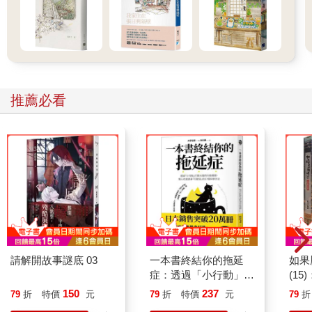
推薦必看
請解開故事謎底 03
一本書終結你的拖延
如果
症：透過「小行動」打
(1
開大腦的行動開關，懶
貓漫
150
237
79
折
特價
元
79
折
特價
元
79
折
人也能變身「行動派」