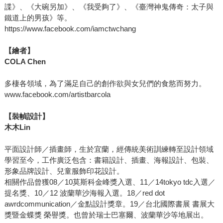
諜》、《大碗另加》、《我受夠了》、《臺灣神鬼傳奇：太子與
鐵道上的男孩》等。
https://www.facebook.com/iamctwchang
【繪者】
COLA Chen
多棲各領域，為了滿足自己的創作欲與女兒們的食慾而努力。
www.facebook.com/artistbarcola
【裝幀設計】
木木Lin
平面設計師／插畫師，生於宜蘭，經傳統美術訓練轉至設計領域
學習至今，工作廣泛包含：書籍設計、插畫、海報設計、包裝、
形象品牌設計、兒童服飾印花設計。
相關作品曾獲08／10莫斯科金峰獎入選、11／14tokyo tdc入選／
提名獎、10／12 波蘭華沙海報入選。18／red dot
awrdcommunication／金點設計獎章。19／台北國際書展 書展大
獎暨金蝶獎 榮譽獎。也曾於瑞士巴塞爾、波蘭華沙等地展出。