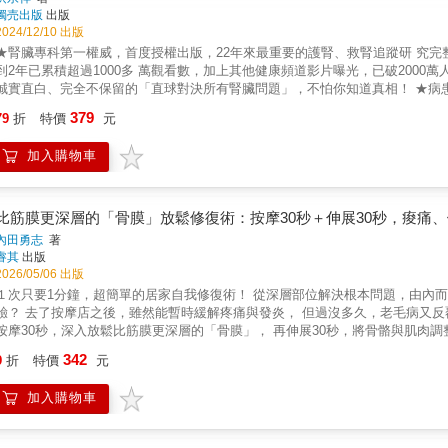
獨売出版
出版
2024/12/10 出版
★腎臟專科第一權威，首度授權出版，22年來最重要的護腎、救腎追蹤研 究完整
到2年已累積超過1000多 萬觀看數，加上其他健康頻道影片曝光，已破2000
誠實直白、完全不保留的「直球對決所有腎臟問題」，不怕你知道真相！ ★病
活品質。 ★問診精準細心、善於洞察病患生活問題根源、幫助無數腎友免於洗
379
79
折
特價
元
洪醫師一樣跟我們說要做什麼事來保護血管，免於30年後的大災難，這件事已經印證在罹患糖尿病的父親身上！如果當年就
醫師告訴我們這些重點多好&hellip;&hellip;」 「真是功德無量！竟然可以把腎衰竭的關鍵講得如此透徹，還好我看到了救腎8堂 課。我eGFR87
加入購物車
開始低蛋白低磷低鉀低鹽的限制飲食，脫水掉了5公斤、每天都非常 累，什麼
分以 上，通常可以代謝正常份量的蛋白質與磷鉀，千萬不要提早進入腎臟病限
」 40歲， 幾乎是所有器官老化的開始， 腎功能下降速度也會加快， 有超過20%的人，第一次去看腎臟科都太晚了，甚至當天就嚴重到
灣洗腎人口將近10萬人，但有超過200萬人處在慢性腎衰竭的階段，盛行率大約是11.9%，每9個人口就有1個是慢性腎衰竭。 從慢性
比筋膜更深層的「骨膜」放鬆修復術：按摩30秒＋伸展30秒，痠痛
腎衰竭到洗腎大約會經過25-30年的時間，為什麼台灣洗腎人口世界第一、腎臟
內田勇志
著
相關疾病的知識不足、長期做了許多傷害腎臟的事情而渾然不知、 對身體發出的求救訊號也置之不理&hell
睿其
出版
積的結果。 當醫師越資深，就越容易發現身體的現象騙不了人的，身體真的會
2026/05/06 出版
高含金量文章，包含最有價值的「救腎8堂課」、獨創的「10大關鍵排行榜」系列、1分鐘洗腎小教室等，從傷腎、護腎、保健食品、
１次只要1分鐘，超簡單的居家自我修復術！ 從深層部位解決根本問題，由內而外改變身體，
藥物、生活習慣，一直講到飲食問題，提供院長級的精闢分析、逐一拆解問題發
驗？ 去了按摩店之後，雖然能暫時緩解疼痛與發炎， 但過沒多久，老毛病又反覆發作&hellip;&hellip;。 本
續命聖經」 《你可能還不知道》 1.腎臟的問題很少會造成腰酸背痛。 2.高血壓沒那麼簡單，它是一個很恐怖的老化疾病，我看到的跟你看
按摩30秒，深入放鬆比筋膜更深層的「骨膜」， 再伸展30秒，將骨骼與肌肉調整回正確的位置。 不只從根本解決痠
到的不一樣。 3.在空污的環境中，只要5週，就足以破壞肝跟腎。 4.你沒聽錯，
惱， 還能瘦腿、矯正骨骼姿勢，重新調整全身平衡， 讓整個人看起來更年輕有精神。 1次只要1分鐘，何時何地都能輕鬆做， 每日
342
把提早執行腎臟病飲食，當成在保養腎臟！ 7.血管年輕，你的全身器官就年輕。
9
折
特價
元
又美麗的人生吧！ ★ 「骨膜放鬆修復術」3大重點 POINT 1 &gt;&gt;&gt; 找到疼痛點，按壓至骨頭處30秒 POINT 2 &gt;&gt;&gt; 將注意力
球不會再生，死掉1顆就少1顆，「腎臟存款」一定要省著點用。 10.過了40
放在伸展的部位 POINT 3 &gt;&gt;&gt; 按摩術＆伸展操，必須搭配進行 ★ 解決8種常見煩惱，一次就見效！ 【消除痠痛】：腰痛／肩膀僵硬
血管的垃圾。 11.最該努力積極延緩腎功能衰退的是第三期，要盡量延長、不
加入購物車
【雕塑曲線】：小腹凸出／外八、內八／蘿蔔腿 【防止鬆弛】：輪廓線鬆弛／眼瞼下垂／上臂、背部鬆弛 ●本書特
論年齡，自己在家就能輕鬆實踐！ 2. 每章介紹如何自我檢測骨骼狀態，可觀察
與伸展能解決煩惱。 4. 真人示範動作細節、NG姿勢等，掌握要領即可發揮最大功效。 ●讀者好評 1. 說明簡單易懂，難度不高，