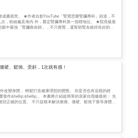
成書面世。 ★作者自創YouTube「腎寶思樂腎臟專科」頻道，不
萬人次，粉絲遍及海內 外，奠定腎臟專科第一指標地位。 ★院長級最
患眼中最強「腎臟救命師」，不只救腎，還幫助腎友維持良好的生
腎厄運，病患 不遠千里跨海而來，是網友公認最難掛號的腎臟科門
都不敢吃，很痛苦，還好洪醫師幫我破除迷思：只要腎絲球過濾率60
制飲食，那 是非常不健康、不得不才去執行的飲食。原來我之前都
、僵硬、鬆弛、歪斜，1次就有感！
病成為新國病，甚至有的人40幾歲就洗腎？ 關鍵在於普遍對腎臟和
ip;&hellip; 所有的好事和壞事，都是累
說話！ 當腎臟發出求救，你一定要小心注意這些訊號，在還來得及
 輕鬆打造健康理想的體態。 你是否也有這樣的經
生點，是家戶必備的救腎保命聖經！ ※ 這是一本真正能幫到你的
書將介紹超簡單的居家自我修復術： 先
痛、僵硬、鬆弛下垂等身體煩
吃太鹹也會得糖尿病！ 5.手搖飲比罐裝飲料更傷腎。 6.千萬不要
持之以恆，迎
 8.腎友一口楊桃和楊桃製品都不能吃！嚴重可能會送命。 9.腎絲
歲的人都必須緊盯的一個重要數據：低密度膽固醇LDL，它就像是破壞
要進入第四期！一旦進入第四期，整個衰退速度都會加快。
色 1. 按摩30秒+伸展30秒，不
練習前後的變化。 3. 以人體解剖插圖介紹目標部位，說明為何按摩
每天都能做完這