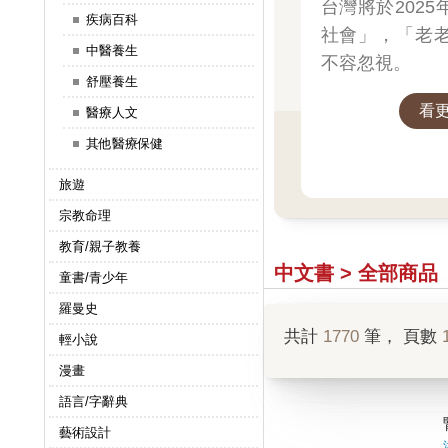
台灣將於202
疾病百科
社會」，「老
中醫養生
不容忽視。
舒壓養生
看
醫療人文
其他醫療保健
旅遊
宗教命理
教育/親子教養
中文書 > 全部商品
童書/青少年
羅曼史
共計
1770
筆， 頁數
輕小說
漫畫
語言/字辭典
藝術設計