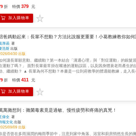
念，全面闡述了導致糖尿病、高血壓和肥胖等慢性疾病的根本原因，並揭露了
379
79
折
特價
元
潛在病因，卻被忽視了幾十年。本書用淺顯易懂的筆調，指出錯誤的醫學建議
12章，記錄勒夫金博士如何對抗自己罹患的四種慢性疾病，並提供了以下幫助
加入購物車
的誤解．識別慢性疾病風險因素，例如發炎和胰島素阻抗．透過營養和生活方
的飲食和藥物建議這是一本每個人都會需要的革命性健康指南，它將幫助你在
陪爸媽動起來：長輩不想動？方法比說服更重要！小葛教練教你如何
葛厚函
著
麥浩斯
出版
2026/04/30 出版
如何讓長輩願意動、繼續動？第一本結合「溝通心理」與「對症運動」的銀髮居
在運動了嗎？」 面對長輩最常掛在嘴邊的運動誤區，以及因身體衰老而產生的
動、繼續動？ ▲ 長輩為何不想動？本書是一位到府教學的體適能教練，走入
拾健康。他發現，許多長輩抗拒運動，不是因為懶惰，而是因為害怕：膝蓋退
411
79
折
特價
元
動。作者透過訓練前的評估、結合與子女和長輩間的陪伴與溝通，最終幫助無
近。這些過程讓他體悟：陪伴比指導更重要，安全感比動作更關鍵。【本書特色
加入購物車
重訓抱孫的力量？本書破解常見的熟齡運動10大迷思，如：「做家事也是運動
時導入正確觀念，幫助長輩打破「年紀大不要動」的恐懼，在安全引導下，練出
三角父母對運動產生抗拒心理怎麼辦？該如何無痛讓運動融入他們的生活？透
課。將老人家「被強迫」的壓力，轉化為持續進步的動力。✦ 7大類特殊病症
萬萬黴想到：黴菌毒素竟是過敏、慢性疲勞和疼痛的真兇！
小腦萎縮症長輩的運動故事，看他們如何重新找回行動力。單元隨附運動指南或影片Q
王偉全
著
設計的居家運動圖解，涵蓋下肢穩定、腰背核心、上肢力量與靈活平衡。不出
時報文化
出版
墊，在家就能練出好肌力。✦解開子女最關心的長輩運動疑慮受過傷、開過刀
2025/09/09 出版
否能上課……引領讀者幫助父母找到最適合的運動方式，讓關心具體轉化為最
你是否曾在多雨濕潤的梅雨季節中，注意到家中角落、浴室和廚房悄然生長的