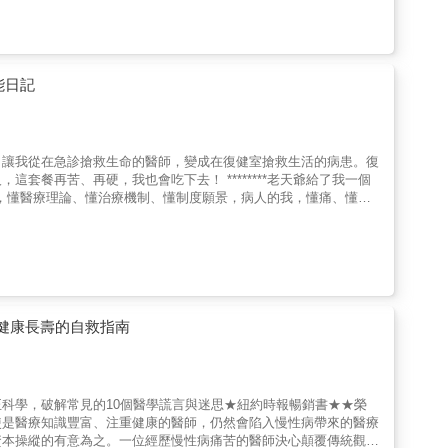
位，更要告訴你：性愛帶來的自信，遠比你想像的還要巨大。當你學
：多種愛撫的方法、基本6大體位，以及目的別的「HAPPY體
Adam's Touch）：緩慢性愛（Slow Sex）的靈魂核
的絕佳愛撫法。◎不藥而癒的男性強健法：專為男性量身打造！獨
學克服早洩、重塑床上的絕對自信。◎身心一體的終極「氣」療癒：
能日記
，徹底克服疼痛與冷感，引領男女走向心靈相通的終極幸福。
，讓我從在急診搶救生命的醫師，變成在復健室搶救生活的病患。復
套餐再苦、再硬，我也會吃下去！ ********老天爺給了我一個
我，懂醫療理論、懂治療機制、懂制度願景，病人的我，懂痛、懂
雷。從醫生變成病人，兩個我都懂了一件事：．身體真的會慢慢醒
你累、煩、痛、抖、懷疑人生……但每一次站起來、走出去，你就比
一個能再次活得像樣的 Leon 2.0。期待我們都能在這場漫長
薦〕蔡泊意（振興醫院復健醫學部主任級醫師）黃國軒（馬偕紀念醫院
療師）翁昀秀（臺北榮民總醫院神經物理治療師）〔推薦短文〕
天母力康運動醫學機構運動傷害防護員）李柏憲（台灣樂齡建築發
體健康長壽的自救指南
科學，破解常見的10個醫學謊言與迷思★紐約時報暢銷書★★榮
使是醫療知識豐富、注重健康的醫師，仍然會陷入慢性病帶來的醫療
資本操縱的有意為之。一位經歷慢性病痛苦的醫師決心顛覆傳統觀