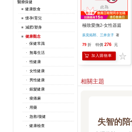
醫療保健
健康飲食
懷孕/育兒
極致愛撫2-女性器篇
減肥/塑身
辰見拓郎、三井京子
著
健康觀念
保健常識
276
79
折
特價
元
無毒生活
加入購物車
性健康
女性健康
男性健康
相關主題
銀髮健康
痠痛麻
用藥
急救/復健
失智的陪
健康檢查