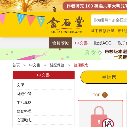
國中自修評量
東野
唯紅花綻放
奧德賽
會員獎勵
中文書
動漫ACG
親子
首頁
＞
中文書
＞
醫療保健
＞
健康觀念
中文書
暢銷榜
文學
財經企管
TOP
1
生活風格
飲食料理
心理勵志