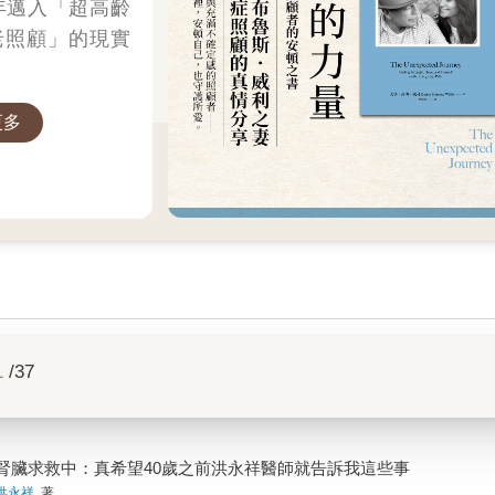
5年邁入「超高齡
老照顧」的現實
更多
1
/37
腎臟求救中：真希望40歲之前洪永祥醫師就告訴我這些事
洪永祥
著