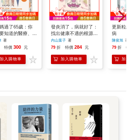
媽過了65歲：你
發炎消了，病就好了：
更新粒線體，
要知道的醫療、長
找出健康不適的根源，
病
財務、法律知識
遠離失智與癌症的自我
偉
著
內山葉子
著
陳俊旭
著
新增修版】
療癒之道
300
284
3
特價
元
79
折
特價
元
79
折
特價
加入購物車
加入購物車
加入購物