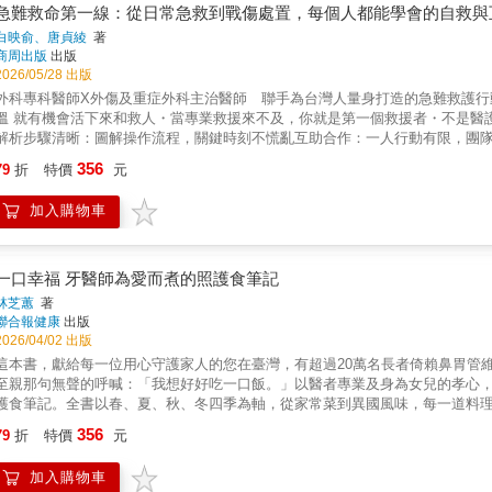
些動作。身體變得非常輕鬆♪ 2. 内田老師的伸展操很有效，我買來當作居家教
急難救命第一線：從日常急救到戰傷處置，每個人都能學會的自救與
展操，運用零碎時間就能持續做！開始練習的兩個月後，手臂圍變細2公分！太
白映俞、唐貞綾
著
商周出版
出版
2026/05/28 出版
外科專科醫師X外傷及重症外科主治醫師 聯手為台灣人量身打造的急難救護行
溫 就有機會活下來和救人・當專業救援來不及，你就是第一個救援者・不是醫
解析步驟清晰：圖解操作流程，關鍵時刻不慌亂互助合作：一人行動有限，團
◎ 如何在危險環境中判斷「該不該救、怎麼救、何時救」 ◎ 如何處理致命性
356
79
折
特價
元
護 ◎ 如何帶著家人安全撤離與互助◎ 如何建立最基本的家庭與社區生存準備
代戰爭最真實的醫療現場。 • 點破島嶼困境：剖析台灣醫療體系的脆弱點與限
加入購物車
備的四大急救核心技術：安全撤離、致命性止血、維持呼吸道、避免失溫。 • 
單。• 醫學證據附錄：從「戰傷死亡分布」到「創傷致命鑽石」，提供強有力的
降階邏輯，打造穩固的醫療韌性。
一口幸福 牙醫師為愛而煮的照護食筆記
林芝蕙
著
聯合報健康
出版
2026/04/02 出版
這本書，獻給每一位用心守護家人的您在臺灣，有超過20萬名長者倚賴鼻胃管
至親那句無聲的呼喊：「我想好好吃一口飯。」以醫者專業及身為女兒的孝心
護食筆記。全書以春、夏、秋、冬四季為軸，從家常菜到異國風味，每一道料理皆
如何，都能同桌共享天然美味。為守護每一口幸福，她以「相同食材、相異的溫
356
79
折
特價
元
心享用每一道料理，並獲得最充足的滋養：• 咀嚼吞嚥防護：遵循IDDSI標準
增稠，純淨無負擔。• 營養均衡規劃：呼應哈佛健康飲食餐盤原則，均衡全穀、
加入購物車
檢測技巧，確保安全無虞。這不只是一本食譜，更不是生硬的教科書，而是一