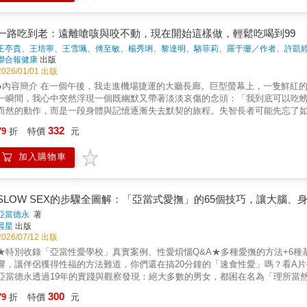
給全家人「一口幸福」的溫柔承諾。●書籍簡介天然食材x四季料理x吞嚥友善
譜，更是一場從「診問到廚房」的溫柔革命
一路吃到老：遠離嗆咳與咬不動，現在開始這樣做，輕鬆吃喝到99
王亭貴、王培寧、王雪珮、傅至敏、楊秀琍、黎達明、駱菲莉、羅于珊／作者、許凱
聯合報健康
出版
2026/01/01 出版
●內容簡介 在一個午後，我走進機場捷運的大廳長廊。巨型螢幕上，一隻鮮紅
一瞬間，我心中突然浮現一個既幽默又帶著淡淡哀傷的念頭：「我到底可以吃螃蟹吃到幾
而然的動作，而是一段身體與記憶逐漸失去默契的旅程。失智長者可能先忘了
地變得需要用盡力氣。吞嚥障礙不是突然來的，它是每天、每週、每個小退縮累積出來的
332
79
折
特價
元
帝大」，用餐在生活中扮演著重要角色，不只是攝取營養，更是幸福、美好的
活。 吞嚥能力在30歲達到巔峰，40歲後就要注意咳嗽、嗆食，本書集結各領
加入購物車
能力，預防失智、遠離肌少症。 無論你是擔心吞嚥退化的壯年人，還是關心家
的能力。 ●警訊科普篇──最近喝水容易嗆到，這是老了還是生病的信號？哪些症狀是咀嚼吞嚥困難的警訊？ ●成因影響篇──為何會出現咀
嚼吞嚥困難？失智症者的進食困難該怎麼改善？ ●預防保健篇──想保有一口好
人有吞嚥困難，把食物都打成泥好嗎？用手吃東西可以延緩吞嚥退化嗎？ ●錦囊
SLOW SEX的步驟全圖解：「亞當式愛撫」的65個技巧，讓大腦、
讓已有咀嚼吞嚥困難的家人也能享受營養與美味。
亞當德永
著
晨星
出版
2026/07/12 出版
★特別收錄「亞當性愛學校」真實案例、性愛煩惱Q&A★多種愛撫的方法+6種基
響，讓伴侶獲得性福的方法難道，你們還在搞20分鐘的「速食性愛」嗎？看A
亞當德永透過19年的實踐與觀察發現：絕大多數的男女，都困在名為「理所當
為由指尖、五感與心靈交織的官能盛宴。結合真實案例與Q&A，並以「全圖解
300
79
折
特價
元
蒂，全方位的亞當式愛撫步驟拆解。【實戰篇】 掌握基本的6種體位，與讓情感