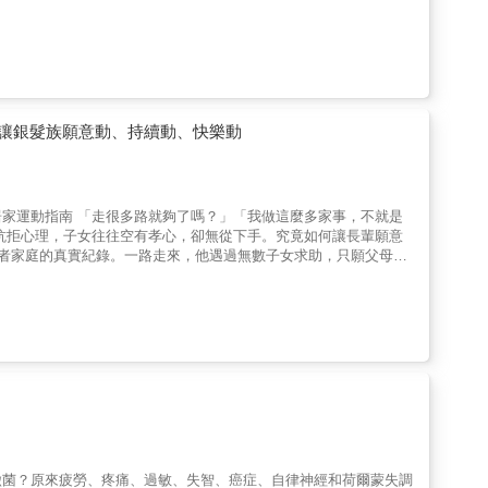
現代醫學中普遍存在的誤解。代謝功能障礙是大多數慢性疾病的共同
正在危害我們的健康，並提供了應對這些疾病所需的工具。本書分為
：．揭穿肥胖、糖尿病、高血壓、心血管疾病和其他常見慢性疾病
式提升身心健康．改善飲食和新陳代謝．協助你規劃更符合身體需求
為時已晚之前掌控自己的健康。
讓銀髮族願意動、持續動、快樂動
家運動指南 「走很多路就夠了嗎？」「我做這麼多家事，不就是
抗拒心理，子女往往空有孝心，卻無從下手。究竟如何讓長輩願意
長者家庭的真實紀錄。一路走來，他遇過無數子女求助，只願父母重
化、開過刀、肌肉量不足，怕痛、怕累、怕跌倒、怕出糗，不敢再
數長輩們從「不敢動」到「願意動」，更見證無數家庭彼此重新靠
】✦ 破解長輩運動迷思肌力不足、一度臥床的林阿姨，如何練出
嗎？」「大量走路能預防退化嗎？」「老人家提重物會受傷？」同
更有品質與尊嚴的下半場。✦ 打造「子女、長輩與教練」的黃金
過訣竅，以及教練與子女的雙向關懷，讓運動不再是長輩一個人的功
的真實訓練故事作者分享癌症、中風、失智、帕金森氏症、肌少症、
R code。✦ 銀髮族居家運動圖解與QR code影片專為銀髮族
門、不需昂貴器材，只要簡單一條彈力帶、一張靠背椅子、一張瑜珈
也可以運動嗎？從如何選擇教練、到家裡沒器材、不確定長輩體力是
安全的守護。✦長輩與子女的心得分享【重拾尊嚴】曾讓大家等半小
黴菌？原來疲勞、疼痛、過敏、失智、癌症、自律神經和荷爾蒙失調