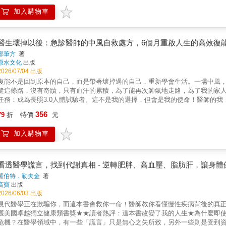
學校學員們的重生故事。早洩、沒自信、不懂女人心？不僅教你呼吸技巧與體
加入購物車
會如何「愛撫」，你將掌握讓對方幸福的主導權。本書特色◎性愛技巧完全圖解
位」，搭配大量細緻插圖，全面引導愛撫的極致位置與進階技巧。◎獨家「亞當式愛撫」（
心！傳授每秒3公分的終極指尖奇蹟，不僅能開發全身性感帶，更是交流性能量
家傳授控制高潮衝動的呼吸技巧，教你從「放棄射精」開始體驗全新快感，科
醫生壞掉以後：急診醫師的中風自救處方，6個月重啟人生的高效復
性愛不只是肉體運動！本書深入探討靈魂、身體與中醫「勞宮穴」的緊密連結
鄭筆方
著
原水文化
出版
2026/07/04 出版
復能不是回到原本的自己，而是帶著壞掉過的自己，重新學會生活。一場中風
健這條路，沒有奇蹟，只有血汗的累積，為了能再次帥氣地走路，為了我的家人，這
任務：成為長照3.0人體試驗者。這不是我的選擇，但會是我的使命！醫師的
怕、懂累、懂體制的坑，我用生命撰寫這份試驗報告，替需要的人先掃幾顆地
356
79
折
特價
元
來．情緒會慢慢不那麼破碎．生活感會慢慢回到自己手上復健就是這樣——讓
昨天更回到人生一點。我不是在複製「以前的我」，那個版本已經下線；我是在打造
加入購物車
的系統重置旅程中，一點一點，重新奪回身體的主導權。********〔專文推
中醫部針灸科主治醫師）王志元（資深職能治療師）王詩涵（振興醫院職能治
王 禎（振興醫院物理治療師）陳健均（臺北榮民總醫院職能治療師）吳昭慶（
展協會理事長）
看透醫學謊言，找到代謝真相 - 逆轉肥胖、高血壓、脂肪肝，讓身
羅伯特．勒夫金
著
高寶
出版
2026/06/03 出版
現代醫學正在欺騙你，而這本書會救你一命！醫師教你看懂慢性疾病背後的真正
獲美國卓越獨立健康類書獎★★讀者熱評：這本書改變了我的人生★為什麼即
危機？在醫學領域中，有一些「謊言」只是無心之失所致，另外一些則是受到