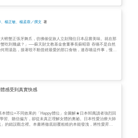
當「吃」成為一道關卡，幸福的味道也隨之遙遠。這不只是一本食
婷、楊正敏、楊孟蓉／撰文
著
的大螃蟹正張牙舞爪，彷彿催促旅人立刻飛往日本品嘗美味。就在那
歲？」──蘇天財文教基金會董事長蘇昭蓉 吞嚥不是自然
如何用湯匙，接著咬不動曾經最愛的那口食物，連吞嚥這件事，慢慢
。──天主教失智老人基金會處長王寶英 俗話說「吃飯皇
重要經驗。而口腔的健康、咀嚼的能力，決定了我們能否繼續享受生
域專家，打造跨科別咀嚼吞嚥守護陣線，提供全方位建議，守護吞嚥
人吞嚥能力的照顧者，請打開本書，認識「咀嚼吞嚥」、守護「吃
牙，一天刷牙兩次卻還是蛀牙，該怎麼刷才對？ ●飲食處置篇──家
資源篇──刷牙攻略、資源整理以及10道簡單易做的主食和甜點，
身體感受到真實快感
本體位+不同效果的「Happy體位」全圖解★日本80萬讀者強烈回
片學習、聽信偏方，卻從未真正理解女體的奧祕。日本性愛治療大師
然」的錯誤觀念裡。本書將徹底顛覆粗糙的本能發洩，將性愛昇華
」不藏私傳授，讓你掌握「性福」的技巧：【技巧篇】 從腳踝到陰
升溫的「HAPPY體位」。【療癒篇】 克服疼痛與冷感，聽聽性愛