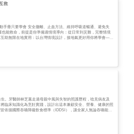
科書參考。書中說明詳盡，讓人理解動作背後的原理。 3. 簡單的伸
互救
感謝了！
動手冊只要學會 安全撤離、止血方法、維持呼吸道暢通、避免失
護也能救命，前提是你準備過情境導向：從日常到災難，完整情境
隊互助無限在地實用：以台灣情境設計，接地氣更好用你將學會——
出血、呼吸問題與失溫 ◎ 如何在沒有醫療資源的情況下進行基礎救
本書特色• 揭露戰爭真相：透過烏克蘭、以加戰地救援故事，直擊現
制，讓應變計畫更具備在地實效。• 核心技術圖解：全彩圖示平民必
實用行動指南：5分鐘判斷法、家庭最低限度存活工具、急救演練清
專業科學知識。• 醫護準備指南：極端情況下守住醫療原則，掌握
維生。牙醫師林芝蕙走過母親中風與失智的照護歷程，唸見病友及
，將臨床知識化為烹飪實踐，設計出這本兼顧安全、營養、健康的照
依循國際吞嚥障礙飲食標準（IDDSI），讓全家人無論吞嚥能力
柔」為核心理念，構築4面安全健康的防護網，確保所愛之人能安
，逐級守護入口安全。• 堅持天然食材：以天然膠質與澱粉取代人工
蛋白質與蔬果。• 食材質地把關：針對不同層級的變化版料理提示
位源自牙醫專業、出自照護者之心的「家庭餐桌實踐指南」，一份帶