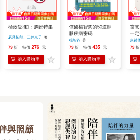
極致愛撫1：胸部特集
俠醫楊智鈞的50道靜
當爸
脈疾病密碼
一定
辰見拓郎、三井京子
著
照、
楊智鈞
著
康哲
【全
276
435
79
折
特價
元
79
折
特價
元
79
折
加入購物車
加入購物車
伴與照顧