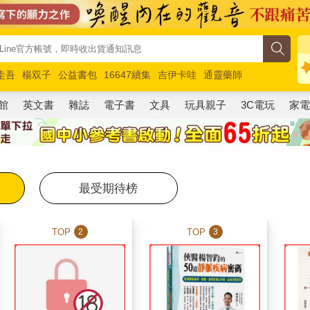
圭吾
楊双子
公益書包
16647續集
吉伊卡哇
通靈藥師
路邊攤新作
馬斯克
玩具總動員5
超慢跑
館
英文書
雜誌
電子書
文具
玩具親子
3C電玩
家
最受期待榜
TOP
TOP
2
3