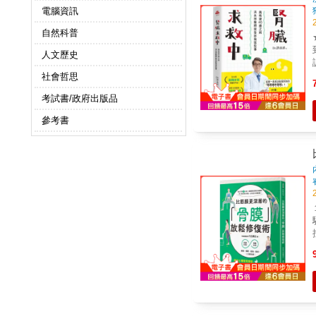
電腦資訊
自然科普
人文歷史
社會哲思
診。 「從來沒有人像
考試書/政府出版品
有
參考書
吃錯了！
要洗腎！ 台
之前。 68篇
「救腎
接健康