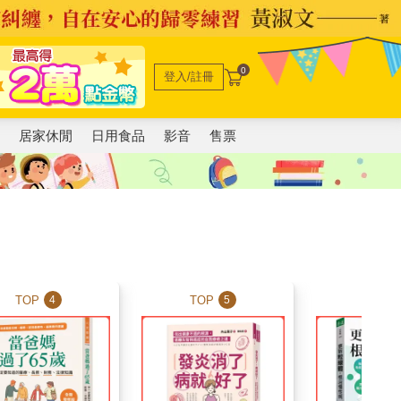
0
登入/註冊
電
居家休閒
日用食品
影音
售票
TOP
TOP
TOP
4
5