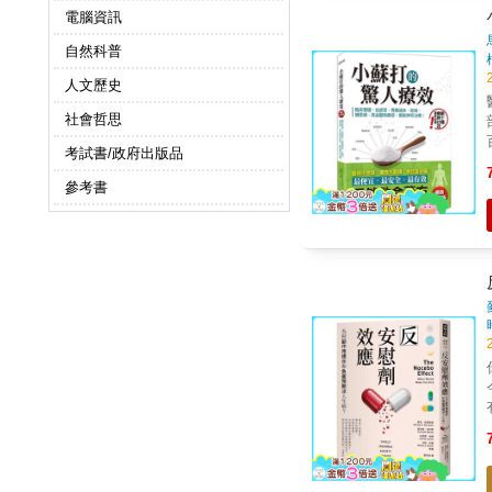
電腦資訊
自然科普
人文歷史
社會哲思
考試書/政府出版品
等
參考書
程中比
用。 ◎治療慢性代謝
尿液。 ◎僵直
病
長
壓力