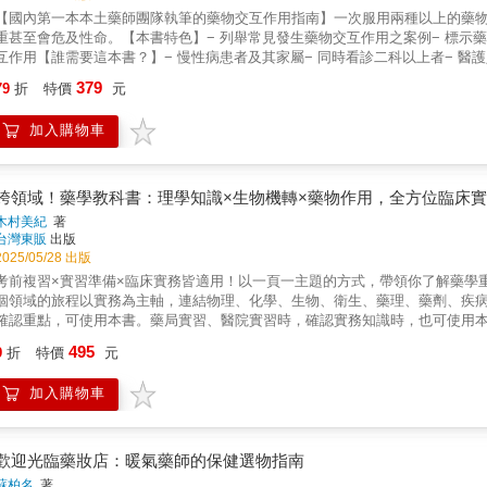
【國內第一本本土藥師團隊執筆的藥物交互作用指南】一次服用兩種以上的藥
重甚至會危及性命。【本書特色】− 列舉常見發生藥物交互作用之案例− 標示
互作用【誰需要這本書？】− 慢性病患者及其家屬− 同時看診二科以上者− 醫
的處方箋中，可能發生藥物交互作用的比例高達15.99%。您吃的處方藥有可
379
79
折
特價
元
削弱、過量、或是藥物中毒，嚴重甚至危及性命！我們常在拿到醫院的藥袋時
可能與我們吃的食物、或是常見中藥材如甘草、當歸、人參、烏梅、山楂.....
加入購物車
外，也以案例的型態說明現實生活中常見的藥物交互作用情況。像是家中患有
醫？又或是因為心臟瓣膜疾病及心房顫動，服用預防血栓，但吃了營養保健品
是止痛退燒藥物與酒精；咖啡與胃藥、避孕藥、抗憂鬱藥、降血壓藥也都可能
互作用的情況外，即便是只服用一般的藥物，也需要注意是否與自己的飲食、
跨領域！藥學教科書：理學知識×生物機轉×藥物作用，全方位臨床
見的西藥與西藥，以及中藥、食物、酒精、菸與西藥間的交互作用。只有對藥
木村美紀
著
安全把關。
台灣東販
出版
2025/05/28 出版
考前複習×實習準備×臨床實務皆適用！以一頁一主題的方式，帶領你了解藥學
個領域的旅程以實務為主軸，連結物理、化學、生物、衛生、藥理、藥劑、疾
確認重點，可使用本書。藥局實習、醫院實習時，確認實務知識時，也可使用
的學生或是藥劑師國家考試的考生，還是為了充實自己而購買本書的人，請把
495
9
折
特價
元
闊的世界！◎基因多型性每個人的DNA鹼基序列各有不同，這種性質稱作「基
成DNA的鹼基可能會出現置換、缺失、插入等變異。其中，若DNA的1個鹼基被
加入購物車
對應的蛋白質製造量也會不一樣，如果SNP發生在藥物代謝酵素的基因密碼，
活性明顯較低的族群，稱作Poor Metabolizer（PM）。藥物代謝酵素
歡迎光臨藥妝店：暖氣藥師的保健選物指南
蘇柏名
著