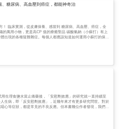
長故事，形成精闢易懂的文字解說，帶領讀者深入淺出地認識藥理學
喘、糖尿病、高血壓到癌症，都能神奇治
程中，將大學所學的藥理知識應用於實際案例，並與指導藥劑師及其
機制、體內動態、交互作用等重要概念，同時也能了解各種疾病的藥
不再枯燥乏味。• 角色名稱趣味聯想： 細心留意角色名稱，你會發
變得一目了然。• 實習經驗貼近真實： 藥局實習生的酸甜苦辣，讓
癌症，全
檢視學習成效。無論你是正在學藥理卻搞不懂的藥學系學生、藥局實習
是高CP 值的療癒聖品 碳酸氫鈉（小蘇打）有上
趣的讀者，這本書都會是你學習藥理路上的神隊友，讓你從本書中獲
身體出現的各種疑難雜症。每個人都應該知道如何運用小蘇打的保健
，從藥理苦手，變身藥物達人！推薦給• 藥學系／醫學相關科系學
可以直接口服或倒進澡盆裡泡澡，感冒、胃酸、防重金屬毒害等
立陽明交通大學醫學院藥理學研究所 李新城教授審訂★★★
易得，難怪製藥公司不希望醫生或任何其他人知道太多！ ◎急
風險，效用快又集中。 ◎腫瘤科醫師的抗癌武器
化療物的毒害。 ◎對治糖尿病跟腎臟病 注射
制的糖尿病以及循環障礙。無論你罹患的是第幾期的糖尿病，你都可
酸鹽，已被證實能在新陳代謝方面得到較好的控制，且能讓病人在療
醫師嘗試用生理食鹽水當止痛藥後，「安慰劑效應」的研究就一直持續至
令人生病，即「反安慰劑效應」，近幾年來才有更多研究問世。對於
或噁心等症狀，都是常見的不良反應。但本書幾位作者發現，我們在
治療前列腺肥大的「非那雄胺」為例，研究人員發現，若刻意說明此
，反安慰劑效應也會廣泛出現在公共衛生議題中。舉凡高壓電塔、風
傷害甚至比一些家電還弱，但在媒體渲染以及偏見的影響下，還是有
易受到反安慰劑效應的影響。這是第一本探討反安慰劑效應的著作，