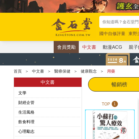
國中自修評量
東野
唯紅花綻放
奧德賽
會員獎勵
中文書
動漫ACG
親子
首頁
＞
中文書
＞
醫療保健
＞
健康觀念
＞
用藥
中文書
暢銷榜
文學
財經企管
TOP
1
生活風格
飲食料理
心理勵志