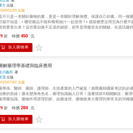
洪正憲
著
畢方
出版
2026/01/05 出版
這不只是一本關於藥物的書，更是一本關於理解身體、保護自己的書。同一種
可能不知道：• 哪些藥品不能和葡萄柚汁一起使用？• 感冒糖漿沒用完為什麼不
居然要拿出來？這些看似微不足道的細節，卻常是用藥安全的關鍵。在資訊爆炸
與各種線上諮詢工具，許多人更容易自己「Google開藥方」。但醫學知識不
450
79
折
特價
元
在的價值，也是這本書想補上的那塊遺漏。專文推薦秀傳醫療體系中部院區總院
學大數據研究學會理事長∣魏正宗醫師聯合推薦健康主播鄭凱云慢慢來藥師 小花
加入購物車
邊藥師 游佩雯藥師張小風藥師 微笑藥師 （依來函順序排列）用藥知識，可能
識》不僅條理分明，也充滿臨床案例與生活觀察，讓讀者在輕鬆閱讀中，掌握真
師《藥師沒告訴你的50件事：你不可不知的居家用藥常識》不只是談藥物，更
樑。中山醫學大學附設醫院醫學研究部副院長、台灣醫學大數據研究學會理事長
圖解藥理學基礎與臨床應用
書，對我們的用藥會更有保障。慢慢來藥師∣張綜瑋這本書精選50個常見的用
枝川義邦
著
康的你。小花藥師∣花逸修讀完這本書，你將更懂藥、更能守護自己與家人。藥
世茂
出版
用藥地雷，收穫滿滿。歪樓藥師∣翁紹恩洪藥師深入淺出的分享，更容易掌握用
2025/07/02 出版
確的用藥知識可以傳遞給更多人。來一嗑藥學∣廖全裕藥師藥師不是只會拿藥給
藥學係、醫師、藥師、護理師、生技產業的入門祕笈！挑戰藥師國家考試的必
師藥物只要妥善運用，都能大幅提高生活品質。看完本書，減少對於藥物的恐懼
治療的前線！藥名變身角色名，藥理知識融入日常！漫畫情節X精闢解說，藥理
種迷思。正憲藥師透過50件用藥大小事來重新喚醒民眾對用藥安全的重視！社
確用藥知識、藥物作用原理剖析、給藥途徑、藥物效果大整理列舉常見的30種
解自己或家人服用的藥物，專業價值極高，值得家家都擁有一本。張小風藥師
藥物及特徵一本讓您與臨床實務接軌，打穩基礎、升級專業！藥理學讓你頭昏
284
藥師∣廖偉呈
79
折
特價
元
闡明藥物與生物體相互作用，亦即藥物如何發揮作用的學問，是醫藥領域的核
中難以攻克的堡壘不過別擔心，本書為了成為進入專業領域的橋樑，將以漫畫
加入購物車
與臨床應用，帶你一起從基礎學起，用故事打開藥物世界的大門！本書研究對
效學、受體機轉、酵素作用、離子通道、載體蛋白，到各系統疾病用藥分類，
行解說每章並設有「挑戰藥劑師國考」單元，適合作為課堂補充、考前複習，