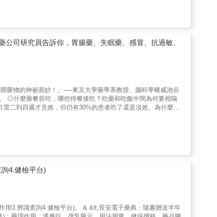
臟腑、穩定情緒，以致心靜成丹，心空成藥之效。經由《太乙金華宗
流，打通全身穴道，按摩腦、神經、血管、內分泌等系統，改善身體
store.com.tw/freereading/9786263646940.pdf
藥公司研究員告訴你，胃腸藥、失眠藥、感冒、抗過敏、
揭開藥物的神祕面紗！」──東京大學藥學系教授、腦科學權威池谷
吃。 ◎什麼藥餐前吃，哪些得餐後吃？吃藥和吃飯中間為何要相隔
失眠藥、感冒藥、抗過敏藥、治療癌症的標靶藥物……對抗流感病毒
專攻化學，於製藥公司從事研發，亦任職於醫界人才搖籃──東京藥
胃的藥嗎？有，乙醯胺酚，小朋友也能服用。 ◎過敏的對
詢4.健檢平台)
.交互作用3.辨識查詢4.健檢平台)。 & &lt;長安電子藥典：隨書贈送半年
動藥典)：藥理作用、適應症、孕乳圖示、用法用量、健保價格、藥品圖