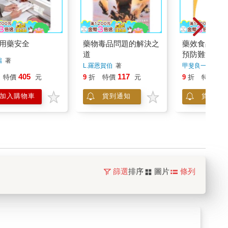
用藥安全
藥物毒品問題的解決之
藥效食品LE
道
預防難治療
瑞
著
L.羅恩賀伯
著
甲斐良一
著
405
117
18
特價
元
9
折
特價
元
9
折
特價
加入購物車
貨到通知
貨到通
篩選
排序
圖片
條列