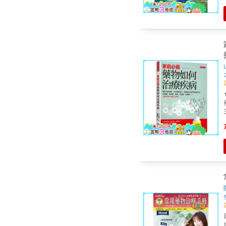
搜
藥的真相 
抗之道 過敏，
目
慮，
吃了沒效