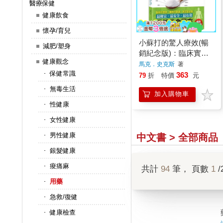
醫療保健
健康飲食
懷孕/育兒
小蘇打的驚人療效(暢
減肥/塑身
銷紀念版)：臨床實
健康觀念
證，從感冒、胃酸過
馬克．史克斯
著
保健常識
多、氣喘、糖尿病、高
363
79
折
特價
元
血壓到癌症，都能神奇
無毒生活
加入購物車
治
性健康
女性健康
男性健康
中文書 > 全部商品
銀髮健康
痠痛麻
共計
94
筆， 頁數
1
/
用藥
急救/復健
健康檢查