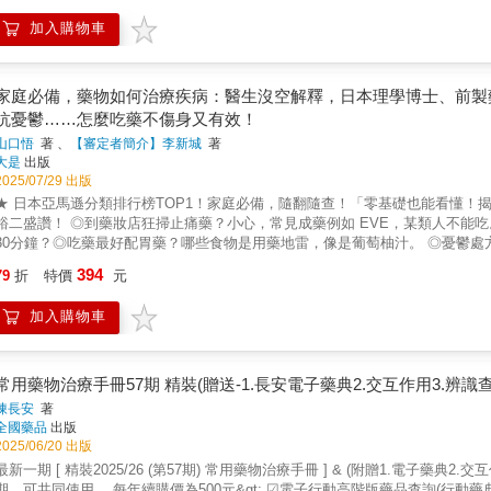
道、心理學入手，幫助思覺失調之症患者，增強免疫力，清理陰寒濁氣，修復
加入購物車
旨》、《內經圖》功法核心，揭示百日築基秘要，氣發丹田、連接任督二脈周
健康，調整心理狀態，提升生命境界。◎代理經銷：白象文化更多精彩內容請見http://www.press
家庭必備，藥物如何治療疾病：醫生沒空解釋，日本理學博士、前製
抗憂鬱……怎麼吃藥不傷身又有效！
山口悟
著 、
【審定者簡介】李新城
著
大是
出版
2025/07/29 出版
★ 日本亞馬遜分類排行榜TOP1！家庭必備，隨翻隨查！「零基礎也能看懂！
裕二盛讚！ ◎到藥妝店狂掃止痛藥？小心，常見成藥例如 EVE，某類人不能
30分鐘？◎吃藥最好配胃藥？哪些食物是用藥地雷，像是葡萄柚汁。 ◎憂鬱處方需二到四週才見效，但仍有30%的患者吃了還是沒效。為什麼醫
生總是說：「乖乖吃藥就能痊癒？」日本前製藥公司研究員大揭密，胃腸藥、
394
79
折
特價
元
的疫苗，在我們體內如何發揮功效？作者山口悟，為日本理學博士、藥劑師， 
科大學；是市面少見具備藥劑師資格、製藥研發與藥學教學的專家。 他說，醫生多半只負責開藥，沒空跟你解釋藥物的運作機制， 病人自己上網
加入購物車
尋，也只會看到一堆專有名詞。 作者決定化繁為簡，說明藥物是如何治療疾病的。 以簡單圖解告訴你：藥為什麼有效？怎麼吃才安全？ ◎鎮痛
有些藥在藥妝店就能買到，有些藥不行。差別是？ 市售止痛藥，洛索洛芬、布洛芬、阿斯匹靈， 誰的止痛成效奪冠？誰的副作用最大？
感冒藥要配胃藥？因為它不只抑制疼痛，也會刺激胃酸分泌，造成消化性潰瘍。有不傷
其實是人體對付異物的防禦機制。 當異物（花粉）入侵時，會刺激免疫系統，釋放大量組織胺， 所以你才會鼻子癢、狂打噴嚏。
常用藥物治療手冊57期 精裝(贈送-1.長安電子藥典2.交互作用3.辨識查
前最常見的過敏藥是抗組織胺， 第一代有效，但會刺激大腦嗜睡， 第二代改善很多，不再嗜睡，因為新藥懂得避開大腦繞道而行。 ◎憂鬱、焦
陳長安
著
怎麼用藥安撫？ 苯二氮平類藥物是安眠藥，也是抗焦慮藥，卻並非萬靈藥， 很多抗憂鬱、焦慮的處方須二到四週才見效， 而且有30%的患者
全國藥品
出版
。 藥師沒說的是：「 藥」不能讓你睡得好，得從褪黑激素下手。 生活文明病，像是糖尿病、高血壓，怎麼判斷要不要吃藥？ 好發於20
2025/06/20 出版
到40歲女性的葛雷夫氏症、和痛風類似的類風溼性關節炎， 有藥可治嗎？目前最新的研究進展是？ 胃腸藥、失眠藥、感冒藥……乖乖吃藥就能痊
最新一期 [ 精裝2025/26 (第57期) 常用藥物治療手冊 ] & (附贈1.電子藥典2
癒？ 日本理學博士、前製藥公司研究員的常見藥物用藥指南！
期，可共同使用， 每年續購價為500元&gt; ☑電子行動高階版藥品查詢(行