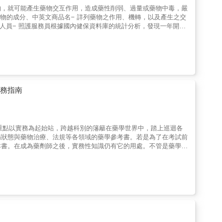
物，就可能產生藥物交互作用，造成藥性削弱、過量或藥物中毒，嚴
藥物的成分、中英文商品名− 詳列藥物之作用、機轉，以及產生之交
護人員− 照護服務員根據國內健保資料庫的統計分析，發現一年開出
能跟某些食物、中藥、酒精、或是其他西藥產生交互作用，造成藥性
隨意的看一下藥袋上的藥品名稱，但卻不知道自己服用這些藥物時，
.等產生交互作用。本書除了清楚條分類條列會產生交互作用的藥物
高血壓與糖尿病的長輩，吃了香蕉竟然全身無力、手腳麻痺而緊急送
與服用的抗凝血藥產生交互作用，竟然導致栓塞性腦中風？此外，像
產生交互作用。一次服用兩種以上藥物的人一定要注意藥物是否有交
中藥可能產生交互作用。本書羅列超過一百二十種醫院常用藥中，常
實務指南
物交互作用有正確的認識，手邊常備這本工具書，才能為自己的用藥
重點以實務為起始站，跨越科別的籓籬在藥學世界中，踏上巡迴各
病狀態與藥物治療、法規等各領域的藥學參考書。若是為了在考試前
本書。在成為藥劑師之後，實務性知識仍有它的用處。不管是藥學系
這本書當成是整體藥學領域的集大成，透過本書更加認識藥學這個廣
因多型性」。一般來說，個人應有1%以上的基因與多數人不同。構
置換而變異，則稱作單核苷酸多型性（SNP）。DNA鹼基不同時，
就會造成藥物代謝酵素活性的個體差異。一般來說，藥物代謝酵素
活性偏低時，副作用的風險就會比較高。此外PM有時也使藥效提高或降低。