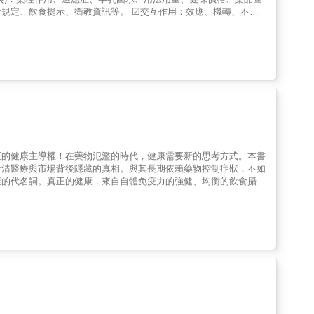
規定、飲食提示、衛教資訊等。 ☑交互作用：效應、機轉、不良
、刻痕、商名等搜尋藥品。並可由商名資訊進一步搜尋藥品詳細資
血管機能、胰臟機能、甲狀腺機能、血脂肪、糖尿病、免疫血清、
共16篇99章收載有3萬餘藥品,每藥品分別以藥理作用,適應症,用法用
疾病的治療56個器官圖和63個醫療重要數據表格
正的健康主導權！在藥物氾濫的時代，健康需要新的思考方式。本書
看清醫療與市場背後隱藏的真相。與其長期依賴藥物控制症狀，不如
康的代名詞。真正的健康，來自自體免疫力的強健、均衡的飲食攝
，結合大量生活案例與科學解說，幫助讀者建立正確的用藥觀念，理
對你有幫助嗎？從日常保健品到慢性病長期用藥，本書引導你檢視過
系統性的飲食調整、簡單可行的運動建議，以及情緒與壓力的自我管
強大的力量。在這趟健康轉化的旅程中，本書不是只告訴你「少吃
需求，自主掌握自己的健康。別讓藥物成為生命的枷鎖，讓身體自然