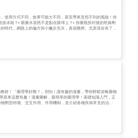
藥，使用方式不同，效果可能大不同，甚至帶來意想不到的風險！你
能放冰箱？• 眼藥水居然不是點在眼球上？• 拆藥瓶拆封後的乾燥劑
的時代，網路上的偏方與小撇步充斥，真假難辨。尤其現在有了AI
同於生活常識，需要多年專業訓練與臨床經驗的驗證。這正是藥師存
長∣黃士維醫師中山醫學大學附設醫院醫學研究部副院長、台灣醫
藥師藥師姊姊 歪樓藥師玲玲藥師來一嗑藥學 果仁的藥學筆記 好厝
比藥物更重要！《藥師沒告訴你的50件事：你不可不知的居家用藥常
正重要的用藥安全觀念。秀傳醫療體系中部院區總院長∣黃士維醫
是為大眾搭起一座理解健康、認識身體、建立安全用藥觀念的橋
∣魏正宗醫師多一些時間聆聽藥師的叮嚀、撥一些時間翻閱這本
藥問題。讀完後你會更懂身體，也更安心用藥，推薦給每一位在乎健
師姊姊∣程程本書把用藥「眉角」一次講給你聽，看完一定少踩不少
藥的健康密碼。藥玩家∣玲玲藥師正憲學長的分享字字珠璣，期待正
藥，而是能提供正確用藥知識的好幫手。果仁的藥學筆記∣蔡國仁藥
備教材！「藥理學好難？」別怕！讓有趣的漫畫，帶你輕鬆攻略藥物
。藥師好鄰創辦人∣好厝邊藥師用藥安全很容易因以訛傳訛出現各
學原來這麼有趣！漫畫圖解，最簡單的藥理學！基礎知識入門，正
團法人臺灣社區藥學會創會理事長∣游佩雯藥師這本書，能讓人更了
藥物劑型特徵、交互作用、作用機制，並介紹各種疾病常見的治療
本書以臨床實證拆解迷思，是每位關注健康者必讀的安心指南。微笑
眼花嗎？藥名太多、機轉太複雜、受體與酵素傻傻分不清？藥理學是
心學科之一，但因藥理作用十分廣泛且多種多樣，也是許多學習者心
方式系統性地解釋這些難懂之處，深入淺出地講解藥理學的基本架構
象涵蓋細胞到個體等多個層次的生物樣本，內容橫跨藥物動力學、藥
通通一網打盡，並以兩部分構成，按各疾病分類解說藥物及其作用進
也可作為實習前的預備教材本書是專為藥學系學生及藥局實習生量身