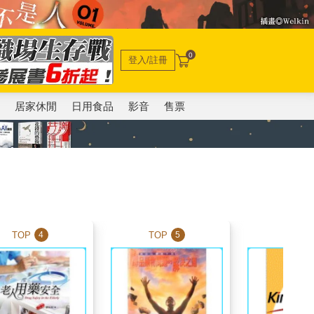
0
登入/註冊
電
居家休閒
日用食品
影音
售票
TOP
TOP
TOP
4
5