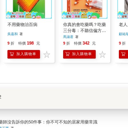
不用藥物治百病
你真的會吃藥嗎？吃藥
老人
三分毒：不聽信偏方、
吳嘉和
著
顧祐
不自己當醫師、不當領
馬淑君
著
藥魔人
198
342
9
折
特價
元
9
折
特價
元
9
折
加入購物車
加入購物車
2
藥師沒告訴你的50件事：你不可不知的居家用藥常識