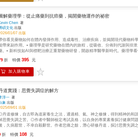
執筆的作者有頂尖的心理學家、醫師、哲學家與社會學家等。當然，我們並非
療效和副作用之間取得平衡，是一門需要學習的溝通藝術。本書所描述的實驗
影響力。
圖解藥理學：從止痛藥到抗癌藥，揭開藥物運作的祕密
Kevin Chen
著
博碩文化
出版
2026/01/07 出版
帶你看見藥物如何在體內發揮作用、造成毒性、治療疾病，並揭開現代藥物科學
能帶來副作用。• 藥理學是研究藥物在體內的旅程，從吸收、分佈到代謝與排泄
藥。• 新科技如AI與標靶治療正重塑藥物研發，開啟精準醫學新時代。藥理學
療，每種藥物都是人類理解身體、認識疾病後所打造的智慧結晶。本書希望帶
395
79
折
特價
元
療效，又為何在某些情況下會失效或產生副作用。當你了解藥物的邏輯，就能更
的面紗介紹藥物在體內的旅程：吸收、分佈、代謝、排泄，以及藥物如何精準找
加入購物車
明毒性的來源、劑量差異、肝腎代謝的重要性，以及酒藥交互作用與成癮風險。
帕金森與癲癇用藥的作用機制與注意事項。第四章 藥物如何對抗慢性病介紹降
平衡。第五章 癌症治療的藥物突破從化療到標靶、免疫療法與癌症疫苗，說明
物解釋抗生素、抗病毒、抗真菌與抗寄生蟲藥的作用，以及耐藥危機與正確用藥
丹道實踐：思覺失調症的解方
技術、3D 列印與數位藥物如何改變未來醫療。
李淳一
著
白象
出版
2025/09/01 出版
◎丹道修煉，自古即為道家養生之法，通過精、氣、神之修煉，得到精神的和
解思覺失調之苦。◎作者中醫師檢定考試及格，以自身的專業素養探討健康問題
後，久病厭世，不幸自殺辭世。作者悲痛之餘，潛心研修丹道，探討思覺失調
因和天生腦部神經功能異常外，環境因素也是誘發思覺失調的後天原因，因而
108
9
折
特價
元
來越多、狀況越來越嚴重。本書以中國丹道理論來預防與改善思覺失調症，讓