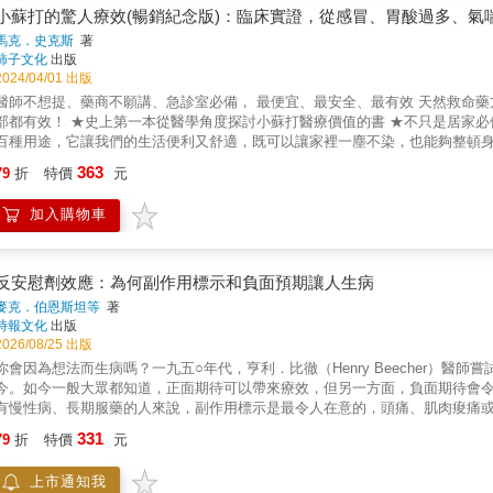
打造的藥理學入門書，以輕鬆有趣的漫畫情節，結合專業藥理學內容與角色成
小蘇打的驚人療效(暢銷紀念版)：臨床實證，從感冒、胃酸過多、氣
的奧秘，書中主角朝比奈鈴是一位充滿活力的藥學系學生，她在藥局實習的過
馬克．史克斯
著
他醫療人員一同解決問題讀者可以跟隨鈴的腳步，學習藥物的基礎知識、作用
柿子文化
出版
物治療方式本書特色：• 漫畫情節生動有趣： 將藥理知識融入日常情節，讓學習
2024/04/01 出版
現隱藏其中的藥名彩蛋！• 圖文並茂易於理解： 複雜的藥理機制，透過圖解說明
醫師不想提、藥商不願講、急診室必備， 最便宜、最安全、最有效 天然救命藥方！ 臨床實測，從皮膚保養、感冒到 糖尿病、高血壓、
你身歷其境。• 國考重點精準掌握： 每章節後附有藥師國考挑戰題，幫助你
部都有效！ ★史上第一本從醫學角度探討小蘇打醫療價值的書 ★不只是居家必備的萬用小物，更
生、準備藥師國考的考生、想溫故知新的醫藥相關從業者，或是對藥理學有興
百種用途，它讓我們的生活便利又舒適，既可以讓家裡一塵不染，也能夠整頓
得豐富的知識和樂趣！讓我們跟隨書中主角的腳步，一起踏上藥理學的奇妙冒險
效果，了解它的強大功能和應用的靈活性──它價格低廉，取得方便。平時，你
363
生• 正在準備國考、實習的準專業人士• 對藥物機轉有興趣的學習者★★★國
79
折
特價
元
，都能簡單得到基本的防護效果。 ◎藥商不願說的良藥 碳酸氫鈉（小蘇打）是一種經確認的基本藥物，更可能是世界上最有用的物質之一，而
且是治療癌症、腎臟和其他疾病時必不可少的藥物。不僅安全，且價格低廉，方便
加入購物車
診室的必備藥物 碳酸氫鈉（小蘇打）是急診室裡主要的重症用藥，它是可注射的營養藥劑，沒有
長久以來，在沒有明說的情況下，腫瘤科醫師一直都在使用碳酸氫鈉，以避免病患在治療過程中受到
碳酸氫鈉可以治療代謝性酸中毒，酸中毒主要起因於嚴重的腎臟疾病、無法控
以用碳酸氫鈉泡澡，治療伴隨糖尿病會有的足部問題。而在洗腎液中加入重碳
反安慰劑效應：為何副作用標示和負面預期讓人生病
較舒適。 ◎能摧毀病毒微粒的抗菌劑 因具備預防腐敗及抑制細菌生長功能，並在控制酸鹼環境下殺死病毒，所以常被用來作為抗菌劑使
麥克．伯恩斯坦等
著
性酸中毒 如慢性腎衰竭與腎小管性酸中毒；使用碳酸氫鈉（小蘇打）治療尿酸腎結石與過量服用阿斯匹林，還能夠幫助鹼化
時報文化
出版
性脊椎炎也治好了 一位醫師為了治療攝護腺癌病人，自己也採取小蘇打療法作預防，沒想到多年的僵直性脊椎炎竟然好了。而他的
2026/08/25 出版
人，癌症指數也逐漸恢復正常。 ◎小蘇打糊改善皮膚不適 用三比一的比例，將三份的小蘇打加一份的水製作成小蘇打粉糊，然後把它塗在身體
你會因為想法而生病嗎？一九五○年代，亨利．比徹（Henry Beecher）
疹子或不舒服的地方，可紓緩不適感。 ◎用小蘇打來泡澡舒壓 在忙碌的一天結束後，不妨放些熱水，倒入一、兩杯的小蘇打來泡澡，可以舒緩
今。如今一般大眾都知道，正面期待可以帶來療效，但另一方面，負面期待會
與肌肉的疼痛。 ◎感冒了，用小蘇打來緩解 半匙小蘇打加半杯冷水，只需飲用幾天，感冒就不見了！ 別輕看小蘇打！ 從這本書開始，你將
有慢性病、長期服藥的人來說，副作用標示是最令人在意的，頭痛、肌肉痠痛
見證它在醫療上不可思議的效用！ &
服藥後的身體狀況，非常容易受到文字警語、醫師提醒或媒體報導所影響。以
331
79
折
特價
元
藥會有性功能方面的副作用，病人就更容易有這些問題。除了個人服藥的問題
力發電機的設置，都會引起民眾的恐慌，但研究人員發現，這些設施對人體的
上市通知我
許多人感到不適。除此之外，假新聞充斥網路和社群媒體，所以現代人更加容