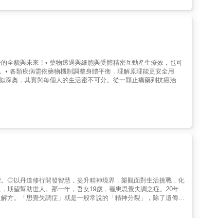
鼓勵報喜不報憂，而是提醒讀者以及健康領域的工作者，如何在說明
、研究成果雖然令人訝異，但也讓我們了解負面訊息以及自我暗示的
的全貌與未來！• 藥物透過與細胞與受體精密互動產生療效，也可
。• 各類疾病需依藥物機制調整身體平衡，理解原理能更安全用
看似深奧，其實與每個人的生活密不可分。從一顆止痛藥到抗癌治
你看見藥物真正的運作方式——它們如何進入身體、找到目標、發揮
安全、更有效地使用它們。【本書精彩內容】第一章 揭開藥理學
到作用目標並產生療效。第二章 藥物的雙面性——藥性與毒性說
第三章 作用於神經系統的藥物解析抗憂鬱藥、安眠藥、鎮痛藥、
血壓、降血脂、降血糖等藥物如何調節身體代謝，讓生理回到動態
醫學如何以更精準方式對抗失控增生的細胞。第六章 戰勝感染的藥
原則。第七章 藥物簡史與製藥未來回顧藥物演變，介紹AI、奈米
諧。◎以丹道修行開發智慧，提升精神境界，樂觀面對生活挑戰，化
，期望幫助世人。那一年，吾女19歲，罹患思覺失調之症。20年
之解方。「思覺失調症」就是一般常說的「精神分裂」，除了遺傳基
隨著時代越發充滿化學、藥物、情緒、壓力……思覺失調症犯者也越
現代人得以透過修練的方法得到精神的和諧。從傳統靜坐冥想、丹