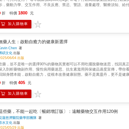
示，藥動力學、交互作用、不良反應、禁忌、警語、過量處理、醫療須知、給付
反應、處置、說明等多項內容。 ☑辨識查詢：由藥品外觀的劑型、顏色、大小
1800
9
折
特價
元
訊。 ☑健檢診斷平台：尿液、尿液生化、血液學、肝臟機能、腎臟機能、心臟
腫瘤標記、電解質、糞便、痰液15大項檢查&harr;可能疾病介紹資料庫。 本書
加入購物車
量,副作用,禁忌,交互作用,注意事項,飲食提示論述,還收藏有32個專欄討論常見
無藥人生：啟動自癒力的健康新選擇
Kevin Chen
著
博碩文化
出版
2025/06/04 出版
吃藥，並不是唯一的選擇90%的藥物其實都可以不用吃擺脫藥物迷思，找回真
深入剖析藥物副作用、慢性病用藥迷思、抗生素濫用與保健品過度宣傳，帶你
回歸身體本能，啟動自癒力，從根本改善健康狀態。藥不是萬靈丹，更不是健
取、持之以恆的運動習慣，以及穩定積極的情緒管理。本書以淺白易懂的語言
405
9
折
特價
元
解藥物應該扮演的輔助角色，而非生命中不可或缺的依靠。你吃下的藥，真的
去被忽略的盲點，並提供具體可行的方法，協助逐步減少對藥物的依賴。透過
加入購物車
理技巧，讓身體重新找回平衡，自然啟動修復機制。你的身體，擁有比藥物更
藥」，而是教你如何用正確、科學的方法，重新建構生活型態，從而減少藥物
運作的力量，帶你邁向自在有力的無藥人生！
這些藥，不能一起吃〔暢銷增訂版〕：遠離藥物交互作用120例
花蓮慈濟醫院藥學部團隊
著
原水文化
出版
2025/05/29 出版