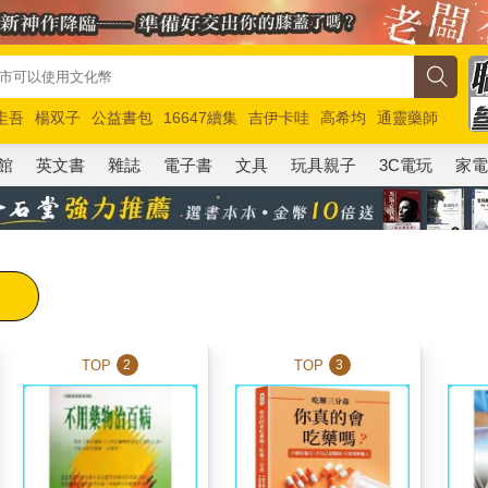
圭吾
楊双子
公益書包
16647續集
吉伊卡哇
高希均
通靈藥師
路邊攤新作
馬斯克
玩具總動員5
超慢跑
館
英文書
雜誌
電子書
文具
玩具親子
3C電玩
家
TOP
TOP
2
3