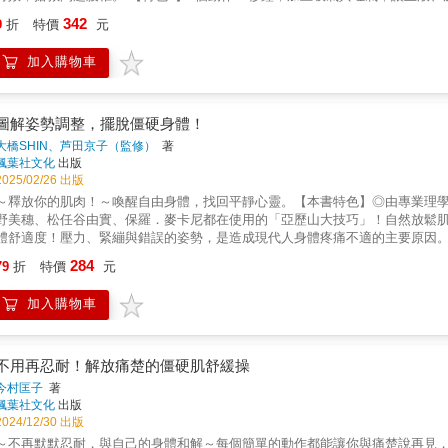
援：每一椎腰椎操後還附有疼痛的急救法，墊腳尖、扳腳板、熱薑茶、壓腿、
342
9
折
特價
元
種相關症候群。 ★70秒的腰椎回正操，幫你伸展腰椎關節、調動血液循環。
搶救你的腰酸背痛!安全躺著做，酸痛遠離、人生變彩色。腰痛不停的你，是否
加入購物車
腳、大腿肉下垂、子宮問題、小腿麻痛…..？想不到吧，這些現象都可能和你
養調節與調動，當腰椎有問題，循環不好，脊髓液過不去，無法濡養，整個脊髓
招擺脫腰酸背痛•躺著舉起腳，測試哪一個腰椎壓迫出問題•7個躺著的手腳動作
麼腰椎回正操效果如此神奇?•腰椎操是透過「本體感覺」的誘發，達到腰椎的
圖解姿勢調整，擺脫僵硬身體！
會活化，由大腦啟動自我療癒的機制，真正向腰酸背痛說「再也不見」。•動作
大橋SHIN、芦田京子（監修）
著
到足夠的訊號(多做是無效的)。◎腰椎操設計原理•體操是透過輕刺激，讓關節
楓葉社文化
出版
與吸氣方式同時啟動副交感神經，讓身體在舒緩的狀態中，有效完成動作。•身
2025/02/26 出版
進身體健康。•動作簡單，即是體能不好、肌肉無力的中老年人，都能輕易做完，
～釋放你的肌肉！～喚醒自由身體，找回平靜心靈。【本書特色】◎由專業理
想睡了，真是幸福。(56歲女性)•時常踢到自己的小腳趾、肚子也鼓鼓的，減
野美穗、松任谷由實、保羅．麥卡尼都在使用的「亞歷山大技巧」！自然放鬆肌
床上時腰部也不再懸空了，真是神奇。(50歲女性)•我常拉肚子，有時還會連續一
體舒適度！壓力、緊繃與錯誤的姿勢，是造成現代人身體疼痛不適的主要原因
時閃到腰，連小腿後側都會麻痛，持續練腰椎操一段時間後，完全好了，又可以去
因為，我們忽略了肌肉緊繃源自於思維誤解與姿勢習慣的偏差！✦什麼是亞歷山
284
常的，在練習腰椎操2周後，次數就減少一半，三個月後就沒尿床了，好有效。(
79
折
特價
元
的一種方法。該技巧應用範圍廣泛，且逐漸於醫療界普及，尤其在復健、肌肉
題，我一直比較憂鬱，開始練頸椎與腰椎操後，我的身體和心情都變輕盈了。(4
識！✦書中使用簡單直觀的插圖與說明，指導你如何調整骨骼與重心，從根本
加入購物車
軟的平衡。改變身體感受的方式，就從每一個微小的姿勢開始。透過正確站姿
拾自在無痛的生活，活出充滿能量的全新自己！
不用再忍耐！解放痛楚的僵硬肌舒緩操
今村匡子
著
楓葉社文化
出版
2024/12/30 出版
～不再默默忍耐，與自己的身體和解～每個簡單的動作都能讓你與痛楚說再見，