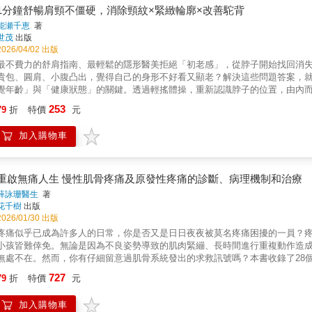
200公斤的相撲力士治癒慢性疼痛，獨創「10秒關節復位術」，以腰薦椎關節
1分鐘舒暢肩頸不僵硬，消除頸紋×緊緻輪廓×改善駝背
要 step by step 跟著做，10秒就能解決九成以上慢性痛！►膝蓋痛【
能瀬千恵
著
仰躺在地上，雙手抱住右腳踝，將膝蓋往胸前彎曲。►肩膀痛【檢查】：以坐
世茂
出版
直角，高舉至頭部上方；以手肘畫圓，慢慢放下雙臂。►腰痛【檢查】：以站
2026/04/02 出版
【鍛鍊】：仰躺併攏雙膝並屈起，分別將左右骨盆朝頭部方向移動，進一步矯正
最不費力的舒肩指南、最輕鬆的隱形醫美拒絕「初老感」，從脖子開始找回消失
狀和疾病，包括：風濕痛、閃到腰、五十肩、頸椎痛、中風偏癱、椎間盤突出
貴包、圓肩、小腹凸出，覺得自己的身形不好看又顯老？解決這些問題答案，
經失調等20種以上久痛難治的病痛！ 九成的慢性疼痛，源自於關節位移；根治
覺年齡」與「健康狀態」的關鍵。透過輕搖體操，重新認識脖子的位置，由內而
得獎治療師，獨創「關節復位術」，短短10秒，解痠止痛超有感！◎破除錯誤
感許多人的肩頸僵硬與體態問題，是因為「脖子位置不正確」。找回正確的身
253
頸、背部、髖部、腳踝、眼耳、頭部，九大部位完整照護！
79
折
特價
元
搖體操，從根本解決駝背與背部老化問題。●臉部輪廓的救星，下顎線與頸紋改
過針對性的「下巴輕搖」與「脖子輕搖」練習，拉提臉部線條並淡化頸紋。●呼
加入購物車
淺出地解釋「呼吸淺短」如何加速老化，並教導如何透過「會呼吸的脖子」來
頸時不可或缺的3項檢測，以及8個僅需1分鐘即可完成的練習。可以嘗試組合
路、等捷運或公車，還是排隊時，都能利用零碎的時間輕鬆完成。不需要特意空
頭看手機、電腦，肩頸痠痛者‧明明不胖但卻有雙下巴‧想要改善駝背，擁有優雅
重啟無痛人生 慢性肌骨疼痛及原發性疼痛的診斷、病理機制和治療
以幫助你……‧改善腰痠背痛‧衣服選小一號‧頸紋變少‧輪廓緊緻本書特色◎整
薛詠珊醫生
著
字說明
花千樹
出版
2026/01/30 出版
疼痛似乎已成為許多人的日常，你是否又是日日夜夜被莫名疼痛困擾的一員？
小孩皆難倖免。無論是因為不良姿勢導致的肌肉緊繃、長時間進行重複動作造
無處不在。然而，你有仔細留意過肌骨系統發出的求救訊號嗎？本書收錄了28
頭到腳破解痛症，為你揭開慢性疼痛的真相：• 用錯姿勢睡覺，醒來後頸椎劇痛
727
79
折
特價
元
現「鎖住」、動彈不得的情況，怎麽辦？• 只有網球運動員才會患上網球肘？• 
和梨狀肌綜合症？• 退化性膝關節炎一定要做手術？• 每日跑步竟然會導致前十
加入購物車
足無法矯正？• 全身肌肉緊繃，睡眠質素差，又提不起勁，暗藏何種危機？基