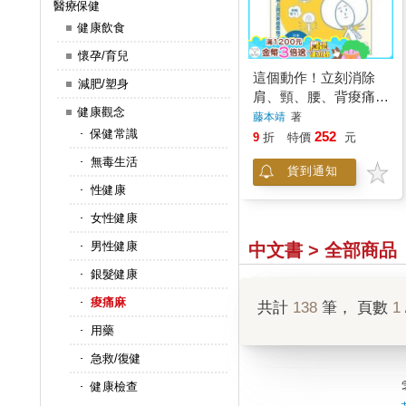
醫療保健
健康飲食
懷孕/育兒
這個動作！立刻消除
減肥/塑身
肩、頸、腰、背痠痛：
健康觀念
活力誌
藤本靖
著
保健常識
252
9
折
特價
元
無毒生活
貨到通知
性健康
女性健康
男性健康
中文書 > 全部商品
銀髮健康
痠痛麻
共計
138
筆， 頁數
1
用藥
急救/復健
健康檢查