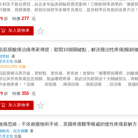
今村匡子親自撰寫，結合多年臨床經驗與實證案例！◎開創簡單易學的「僵硬肌
對腰痛、肩膀僵硬、經前症候群等多種常見痛症，提供精準且有效的改善方法
經前症候群等問題，讓我們不斷忍耐，只為了不影響生活。你是不是也在努力
277
79
折
特價
元
實，這些痛楚可能正在悄悄改變你的生活品質，甚至對身心造成長期的損害⋯⋯
族、女性與高齡患者的健康問題，設計了這套簡單且有效對抗各種痛症的【僵
加入購物車
因◆◆本書深入探討疼痛背後的根本原因──「僵硬肌」，並教你如何透過一系
力。從常見的腰痛、頭痛到更具挑戰性的女性健康問題，如漏尿、熱潮紅等難
身體重獲自由，告別疼痛的束縛◆◆書中的每一個動作不只是純粹的理論，而
用再忍耐！解放痛楚的僵硬肌舒緩操》，就此告別無解的痛楚，重新找回健康
肌筋膜酸痛治痛專家傳授：鬆開10個關鍵點，解決難治性疼痛[暢銷修
能過得輕鬆自在且充滿活力！
胡世銓
著
原水文化
出版
2024/12/05 出版
肌筋膜療法再升級，更輕鬆、更快速、更有效！改變你「痛哪裡按哪裡」的酸
部位與所有疼痛息息相關，無論哪裡疼痛，都必須先鬆開這十大關鍵部位，再
的各種疼痛！＊頭痛 ．前額痛 ．兩側頭痛 ．側面頭痛 ．頭頂痛 ．後腦
側看，同側會痛 ．頭往單側看，對側會痛＊肩頸酸痛 ．脖子正後方、後腦勺
355
79
折
特價
元
前側疼痛＊上肢酸痛 ．高爾夫球肘與網球肘 ．腕隧道症候群 ．睡眠間手麻
腰痛 ．背部橫面痛 ．背部側面痛 ．閃到腰＊下肢酸痛 ．臀部與坐骨神經
加入購物車
鬆開以下10個關鍵點，解決你的難治性疼痛！〔上肢關鍵點〕1.手腕拇指側的旋
撓肌4.上手臂前側的肱肌5.上手臂後側的三頭肌〔下肢關鍵點〕1.臀部外側的臀
後側的腓腸肌4.小腿前側的脛前肌5.鼠蹊部的髂腰肌與股直肌【各界肯定推薦
任 林瀛洲 醫師 長庚體系運動醫學總召集人 蔡凱宙 醫師 蔡凱宙自然
無痛思維：不依賴藥物和手術，英國疼痛醫學權威的慢性疼痛新解方
黃萬隆 前HBL松山高中籃球隊教練 徐薇凌 LPGA美巡賽女子職業高爾夫球
迪帕克．拉文德蘭
著
企業※ 王震緯 台灣志工 江威娜 前永豐金控營運長 林山富 創揚室內
方舟文化
出版