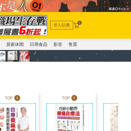
0
登入/註冊
電
居家休閒
日用食品
影音
售票
TOP
TOP
TOP
4
5