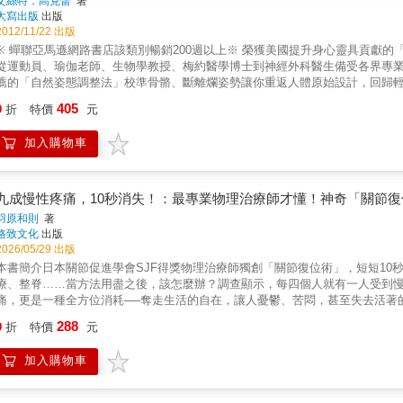
艾絲特．高克蕾
著
大寫出版
出版
2012/11/22 出版
※ 蟬聯亞馬遜網路書店該類別暢銷200週以上※ 榮獲美國提升身心靈具貢獻的「諾提勒斯
從運動員、瑜伽老師、生物學教授、梅約醫學博士到神經外科醫生備受各界專業人
薦的「自然姿態調整法」校準骨骼、斷離爛姿勢讓你重返人體原始設計，回歸
如何使用身體。然而現今的社會，並沒有真正教會我們如何正確善待身體，因
405
9
折
特價
元
背痛、腰痛、膝蓋痛、肩頸痛、坐骨神經痛、無法久站、躺下就痛、椎間盤突
亂亂猜錯怪了病因？還是在搞不清楚的狀況下，疼痛就莫名找上門了？為何非
加入購物車
背痛或腰痛的問題？仔細想想，你有沒有爛姿勢？！倚賴醫生前，更重要的人
體。也許現在沒有病痛，但你可能正在培養那些看似微不足道的錯誤姿態，當
題，「坐錯了」才是關鍵大問題。當父母的常常叫孩子要「坐直」，不知道如
在腰部，很快就會感到疲累，沒多久孩子們就又會恢復癱軟的坐姿。為解決椅
九成慢性疼痛，10秒消失！：最專業物理治療師才懂！神奇「關節
強化了你的不良坐姿！許多人喜歡側睡，或因為某些原因必須側睡。人類學研
羽原和則
著
取暖，還有安全以及節省地面空間等好處；然而很多人的側睡姿勢是錯誤的，像
格致文化
出版
也有久站不適的問題？還是你的工作必須整天站著？你也許有一堆護腿小祕方、
2026/05/29 出版
分鐘就腰痛背痛？你一定聽過這樣的觀念：彎腰時，為了保護腰背部，應該要
本書簡介日本關節促進學會SJF得獎物理治療師獨創「關節復位術」，短短1
受不必要的壓力。多數人走路時只用到腿部肌肉，這絕非理想的姿態，一旦走
療、整脊……當方法用盡之後，該怎麼辦？調查顯示，每四個人就有一人受到慢
取景，正確姿勢vs.錯誤姿勢一目了然你的周遭到處充斥著活生生的教材，本
痛，更是一種全方位消耗──奪走生活的自在，讓人憂鬱、苦悶，甚至失去活著
種姿勢、抱小孩的方法、開車或騎機車的坐姿、提重物、歷史雕像姿態、甚至
者會到處找尋治療方法，卻不知道這都是治標不治本，雖然能短暫帶來舒緩，
288
勢。◎回歸原始──身體的原始設計是讓人可以輕鬆優雅的行動為何傳統社會中
9
折
特價
元
則可能引起嚴重疼痛。►伸展操：過度伸展會使關節位移加劇，肌肉不易收縮
肌骼和骨骼的「原始設計」，教導如何順應人類最自然的體態，還原骨骼最初的
指壓」。►整脊：成效和折手指沒兩樣，還可能導致脊髓損傷，甚至腦中風！
單、無年齡限制、24小時想練就能練。8堂簡單的脊椎校準課，作者親自一步
加入購物車
楚。►人工關節：並非一勞永逸，隨時間可能鬆脫感染！►X光檢查：關節脫離
代科學，既實用又知性，讓自然正確的體態內化在日常坐、站、走、躺等姿勢
性發炎，而是關節障礙很多專家說慢性疼痛是源自於發炎，其實，關節功能障礙
循環，讓自己越活越健康。
重演！Ⓞ日本SJF認證物理治療師獨創「10秒關節復位術」，九大部位完整照