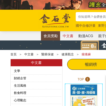
國中自修評量
東野
唯紅花綻放
奧德賽
會員獎勵
中文書
動漫ACG
親子
首頁
＞
中文書
＞
醫療保健
＞
健康觀念
＞
痠痛麻
中文書
暢銷榜
文學
財經企管
TOP
1
生活風格
飲食料理
心理勵志