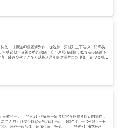
的方式來說明，則是──►►膝蓋的對症適度運動，讓發炎的軟
痛方面非常有效。作者費希曼醫師透過逾三十年的臨床實證，發現對
►►軟骨組織的膠原蛋白與蛋白聚醣不斷產生，開始分泌「抗發炎型
展和運動來鍛鍊強勁且柔韌的身體。他為此制定出四週的運動計畫。
要定期施行「黑澤式膝蓋自療法」，即可抑制膝蓋發炎、強化關節與
椎間盤、神經和血管等等。本書適用於每個人，特別是預防勝於治
查、哪些治療法無法根治，還有藥物服用時機、有哪些物理療法與
助益。四種等級循序漸進的練習1.溫和 2.簡易(低強度操) 3.
點出日常生活作息該如何預防膝蓋傷害，哪些運動與習慣絕對要避
膜張肌靠牆伸展 3.闊筋膜張肌滾筒伸展 4.門口腰肌伸展 5.門口腿後
麼「自救」，如何透過「黑澤式膝蓋自療法」來讓病情漸漸痊癒與不
強化肌耐力的二十九種運動11種低強度動作・貓牛式・屈膝抱腿與骨盆傾
情的「膝蓋痊癒教科書」。本書特色．【完全圖解】膝蓋自療體操．
仰臥背部伸展・單腳平衡站立・交叉爬行・死蟲式9種中強度動
澤式膝蓋體操」．膝關節病症20年經驗，預約排隊要等半年的名醫
・瑜伽球仰臥背部伸展・平衡墊單腳站立・瑜伽球交叉爬行・滾筒死
捲腹伏地挺身・瑜伽球伏地挺身・平衡板或滾筒單腳站立・懸吊提
特色】◎超過40種圖解動作，從洗臉、穿鞋到上下階梯，簡單易
理，幫助從根本改善姿勢與痠痛！◎不用忍痛硬撐，教你在疼痛當下
背痛、膝蓋發軟？許多人以為這是年齡增長的自然現象，卻沒發現真
插圖與實例解說，揭露那些意想不到的「疼痛犯人」──從錯誤的
機。●圖解動作✕科學解釋，改善從今天開始全書以圖文方式清楚
公、購物、上下階梯，皆能在無須特別訓練的情況下立刻實踐。運動
小改變」都具備醫學根據與實證效果。●讓身體不痛，是一輩子的
成的生活方式。與其忍痛勉強運動，不如學會如何避免疲勞累積、減
不痛了！圖解痠痛舒緩指南》，你將學會在生活每一刻善待自己的身
生活品質的人，都能從中找到實用、安心又有感的解方。
」三效合一。 【特色2】講解每一節腰椎掌管身體各位置的關聯，
到老年人都可以安全輕鬆做完7個動作。 【特色4】一招檢測，一招
、筋骨、神經一起活化，治痛也通「腎氣」。 【特色6】補充神救