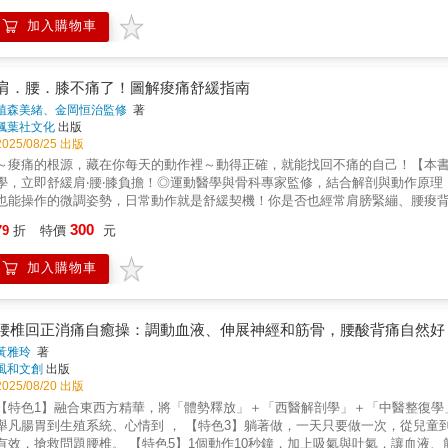
滑膜的發炎，消除退化性關節炎疼痛」的療方。若以較為簡單，一般人容易理解
足、久坐、沒時間也沒精力運動、壓力過大等等。脊骨神經照護在治療背部疼
骨、滑膜，在一定範圍內受到溫和力量影響►►發炎型細胞激素逐漸受到抑制
加入購物車
許多人來說，不論造成腰背痠痛的原因為何，最有效的修復方式，就是透過伸
細胞激素」►►發炎部位逐漸痊癒，疼痛感消失，關節產生安定效果因此，只
本書將協助你找出你腰背痠痛的源頭，其中包括：背部的肌肉和肌腱、韌帶和
減輕疼痛，更能有效預防症狀復發。 黑澤尚醫師不僅教你就診時機、怎麼檢
療。不論你當前的狀態為何，養成書中建議的良好習慣，都會為你的腰背健康帶來莫大
外科手術可選擇，各自的優缺點，以及可靠的輔助療法等。更值得一提的是，
中等(中強度操) 4.進階(高強度操) 舒緩肌肉的八種伸展操1.鴿式臀肌伸展2.闊筋
肩．腰．膝不痛了！圖解痠痛舒緩指南
免，以及萬一不幸發生了「退化性膝關節炎」，在醫院檢查與診治後，你要怎
肌伸展 6.站立股四頭肌伸展 7.蝴蝶式內收肌伸展 8.仰躺翹腿梨狀肌伸展 
植森美緒、金岡恒治監修
著
再復發。《膝蓋痠痛，自己可以救》絕對是一本，讓你完全康復與全盤掌握病
斜運動・初級捲腹・伏地挺身／調整版蛇式・捲腹・仰臥扭轉・俯臥背部伸展・
楓葉社文化
出版
膝痛成因歸納．國際醫學會OARSI醫療指南：膝關節治療法，第一優先為「黑
作・基本棒式・側棒式・瑜伽球捲腹・瑜伽球仰臥扭轉・瑜伽球俯臥背部伸展
2025/08/25 出版
親自傳授！
蟲式9種高強度動作・登山者棒式・單腳棒式・單手單腳棒式・交叉登山者式・
～痠痛的根源，藏在你每天的動作裡～動得正確，就能找回不痛的自己！【本書
腿・翻滾香蕉
學，立即舒緩肩‧腰‧膝負擔！◎運動醫學與骨科專家監修，結合解剖與動作原
也能操作的微調姿勢，日常動作就是舒緩契機！你是否也經常肩膀緊繃、腰痠
正的「元凶」早已潛伏在日常動作中。健康運動指導師植森美緒，以淺顯易懂的
300
79
折
特價
元
睡姿、換衣方式，到使用手機、搬東西的習慣，每一個小細節都可能引爆疼痛危
說明肩、腰、膝三大問題部位的緩解動作，從站姿、坐姿、洗臉、刷牙，到辦
加入購物車
醫學專家金岡恒治教授監修，以專業視角補充動作背後的身體機制，讓每一項「
珍貴資產在壽命延長的今日社會，身體「無痛」不再是奢求，而是一種可以養
少關節負擔，以自然、輕鬆的方式打造不再痠痛的體質。透過這本《肩‧腰‧膝
體，找回自由行動的喜悅。無論是上班族、照顧者、銀髮族，還是單純想提升
腰椎回正消痛自癒操：調動血液、伸展神經和筋骨，腰酸背痛自然好
黃雅玲
著
風和文創
出版
2025/08/20 出版
【特色1】融合東西方精華，將「體勢釋放」＋「西醫解剖學」＋「中醫整復學
舉凡腸胃到生殖系統、心情到 ， 【特色3】躺著做，一天只要做一次，從兒童
有效，搶救問題腰椎。 【特色5】1個動作10秒鐘，加上吸氣與吐氣，讓血液