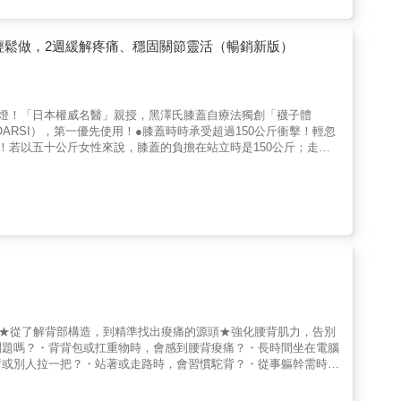
方法。最後一章更由註冊物理治療師親授72個居家運動，從拉伸
無痛人生！本書特色◎ 痛楚=負面影響？痛楚是人體的警報系統，
一個疾病——一個患者的心理、社交及生活都烙下痕跡的疾病。薛醫
輕鬆做，2週緩解疼痛、穩固關節靈活（暢銷新版）
指引了認知疼痛、進行診斷到接受治療的程序，希望大家重拾輕鬆無
得最貼合現實的面診體驗。◎ 本書28個病例都詳細記錄了病人的
之處，亦加插了實際在診症室內進行的臨床測試及其示範和解說，附
都清楚列明針對痛症、步驟、建議的運動次數和時間、注意事項和不適
紅燈！「日本權威名醫」親授，黑澤氏膝蓋自療法獨創「襪子體
！若以五十公斤女性來說，膝蓋的負擔在站立時是150公斤；走路
若出現痠疼卻置之不理，將帶來許多副作用，最後甚至變成行動不
蓋軟骨大量磨損，深陷疼痛越來越劇烈的惡性循環。●膝蓋磨損多
的「軟骨」及「關節液」所吸收，加上大腿肌等肌肉、骨骼和肌腱支
，人們很難從表面察覺異狀。日本順天堂名醫黑澤尚教授在本書中提
路時疼痛程度、上下樓梯、站起與蹲下、做家事的感覺、馬桶起身
，作為治療的檢測評估，讓你快速掌握自己膝蓋的狀況。●黑澤氏
節軟骨磨損的「退化性膝關節炎」，這是一種逐漸、緩慢的磨損。初
萬別輕忽「膝蓋有點緊」，感覺異常就要就診檢查，看看是否為退化
痊癒。這套「自療法」，對任何人來說都十分簡單，你可從「襪子體
「大腿夾球」等下肢肌肉體操，強化支撐膝蓋肌肉、關節韌帶、關節
論膝蓋再怎麼不舒服，約莫兩〜三週疼痛就會減輕，更能預防膝蓋疼
動★從了解背部構造，到精準找出痠痛的源頭★強化腰背肌力，告別
療祕技」，也正如黑澤尚醫師所言：「這個自療法已經是世界級基
問題嗎？・背背包或扛重物時，會感到腰背痠痛？・長時間坐在電腦
為這個自療法很可能讓醫院賺不到錢而難以普及……」。●神奇自
臂或別人拉一把？・站著或走路時，會習慣駝背？・從事軀幹需時常
一般療程是以「口服藥物」和「玻尿酸關節注射」為主，但這只能減
是人們最常尋求治療的健康問題，不論是年輕人或是年長者，不論是
是一種「藉由肌肉體操促進體內『抗炎細胞激素』分泌，抑制軟骨與
多現代元素交互作用下的結果：不健康的飲食、過高的體重、睡眠不