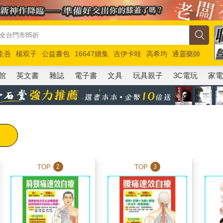
圭吾
楊双子
公益書包
16647續集
吉伊卡哇
高希均
通靈藥師
路邊攤新作
馬斯克
玩具總動員5
超慢跑
館
英文書
雜誌
電子書
文具
玩具親子
3C電玩
家
TOP
TOP
2
3