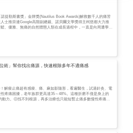
書獎」金牌獎(Nautilus Book Awards)解救數千人的痛苦
士推崇連Google高階副總裁、諾貝爾文學獎得主柯慈都大力推
輕鬆、優雅、無痛的自然體態人類在成長過程中，一直是向周遭學習
此絕大多數的人都沒搞懂如何「正確使用和認識身體」，請想一想：
出、拇趾外翻、手腳冰冷、呼吸不順暢等，引發原因為何？是否自己
洲部落那些長時間在田裡彎腰工作、長久坐著編織的人們，完全沒有
生課題是：做好自身保健，開始善待、相信並正確地認識自己的身
它們累積成大問題時，平順無痛的日子將離你遠去：「久坐」不是問
何坐比較好的孩子們，通常就是僵直地坐挺，此時只是施加過多壓力
子和背部的不舒服，大多數人習慣使用腰枕，但其實許多腰枕只是更
復位術」幫你找出痛源，快速根除多年不適痛感
究指出，歷史上有許多側睡的記載，側睡能讓家族成員得以靠近彼此
是捲成C型睡姿，日復一日後，將會引起椎間盤磨損退化。你是否
還有幾雙好鞋，但可曾想好好觀察自己的「站姿」呢？ 彎腰不到5
蹲下而不要彎下身；但這樣的動作雖然保護了背部，卻讓你的膝蓋承
0秒！解痠止痛超有感痠、痛、麻如影隨形，看遍醫生，試過針灸、電
路姿勢不當，每走一步就是一次對骨骼的攻擊。本書特色◎從生活中
性疼痛困擾，老年族群更高達35～48%。這種折磨不僅是身上的
書將為你檢視平日的健康習慣及爛姿勢成癮度：公共場所的椅子、各
的動力。Ⓞ找不到根源，再多治療也只能短暫止痛多數慢性疼痛患
是交通號誌的小綠人等，有趣又實用，藉由照片讓人更容易記住好姿
但疼痛仍會反覆發作。►按摩：感受「被觸摸的舒適感」，用力按壓
的人們從小到老，一輩子都不會有腰背痛的問題？本書將揭示人體
。►筋膜鬆弛：以手指或手肘搓揉按壓局部僵硬肌肉，只是「按摩＋
正確使用法。◎革命性的技巧──姿勢對了，疼痛就遠離自然、簡
►針灸、電療：針灸如同麻醉、電療只是刺激肌肉，讓你暫時忘卻痛
步帶你練習，其中穿插許多古老智慧與日常生活分析，結合傳統與現
路徑只有1～2公釐，再強的X光都拍不出毛病！Ⓞ真正病灶並非慢
，當它成為習慣後，一舉一動都能減輕對骨骼肌肉的不當壓迫、改善
才是疼痛源頭──當關節偏離正確路徑、產生位移時，疼痛就不斷
護 羽原和則是日本知名物理治療師，曾協助日本奧運國手、體重近