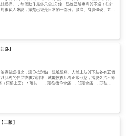
舒緩操」，每個動作最多只需1分鐘，迅速緩解疼痛與不適！◎針
！對很多人來說，痛楚已經是日常的一部分。腰痛、肩膀僵硬、甚至
壓抑那些日積月累的疼痛，想著：「這些應該沒什麼大問題？」但其
本書作者今村匡子醫師，擁有超過20年臨床經驗，特別針對上班
硬肌舒緩操】！◆◆從日常困擾到專業改善，解答身體痛苦的根本原
列簡單的舒緩操，將身體從僵硬狀態中解放，逐步重獲舒適與活
以啟齒的疼痛等等⋯⋯提供各項專業建議與實用方法！◆◆是時候讓
是基於數萬患者的成功案例，能帶來改變的有效方法！快來翻閱《不
。無論是工作還是家庭生活，身體將不再感到沉重與疼痛，每一天都
訂版]
痛治療錯誤概念，讓你按對點，遠離酸痛。人體上肢與下肢各有五個
輔以肌肉的伸展或肌力訓練，就能恢復肌肉正常狀態，擺脫久治不癒
痛（頸部上面）＊落枕 ．頭往後仰會痛 ．低頭會痛 ．頭往單
下方痛 ．脖子下方兩側的點痛 ．肩部區域痛 ．五十肩 ．肩膀
 ．手指末梢麻 ．媽媽手 ．上臂痛＊腰背酸痛 ．膏肓痛 ．
痛 ．鼠蹊部痛 ．髖關節痛 ．膝蓋痛 ．腳踝痛 ．足底筋膜炎
前方肌、屈指肌2.手腕拇指側的屈姆長肌3.手臂外側的旋後肌與肱
大肌（大轉子）2.大腿膝蓋內側的膕膀肌、半腱肌與半膜肌3.膝蓋
】※醫師&醫療同業※ 李國隆 博士 署立雙和醫院社會工作室主
骨科診所院長※學校&運動選手※ 余傳韜 前國立中央大學校長
【二版】
選手 盧曉晴 JLPGA日巡賽女子職業高爾夫球選手※機關團體&
裝修企業公司執行長 羅榮岳 阿瘦實業公司董事長