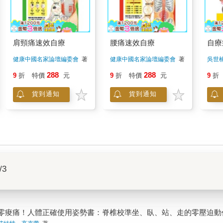
肩頸痛速效自療
腰痛速效自療
自療
健康中國名家論壇編委會
著
健康中國名家論壇編委會
著
吳世
288
288
9
折
特價
元
9
折
特價
元
9
折
貨到通知
貨到通知
/3
零痠痛！人體正確使用姿勢書：脊椎校準坐、臥、站、走的零壓迫動