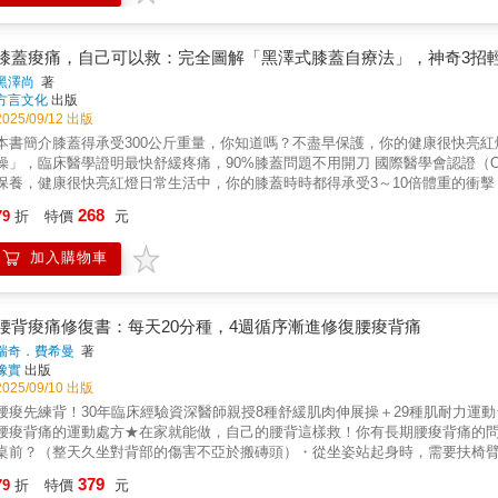
及其病理機制，釐清慢性疼痛的迷思，還介紹了有效預防和紓緩「周身骨痛」的
筋肌到強化肌肉，一步步帶你擺脫疼痛枷鎖。本書助你學會管理疼痛，真正重啟
提醒我們採取行動。如未能及時處理急性疼痛，此時痛楚已不僅是症狀，而是
膝蓋痠痛，自己可以救：完全圖解「黑澤式膝蓋自療法」，神奇3招
生面見過無數病人，她把基層醫療的常見病例結集成書，為慢性疼痛病患清晰
黑澤尚
著
痛的身心。所有內容均建基於醫學實證和作者的學術與臨床經驗，務求讓大家獲
方言文化
出版
面診情況及醫生給予的處方和建議，輔以簡易醫學解剖圖解來說明痛症的所在
2025/09/12 出版
錄還列出逾500個與痛症相關的中英詞彙，方便讀者參照。◎ 書中72個運動
本書簡介膝蓋得承受300公斤重量，你知道嗎？不盡早保護，你的健康很快亮
用對象，還附有真人圖解，希望大家安在家中也能預防和治療慢性疼痛。
操」，臨床醫學證明最快舒緩疼痛，90%膝蓋問題不用開刀 國際醫學會認證（OARSI），第一優先使用！●膝蓋時時承受超過150公斤衝擊！輕忽
保養，健康很快亮紅燈日常生活中，你的膝蓋時時都得承受3～10倍體重的衝擊
約300公斤；上下樓梯更高達500公斤左右！膝蓋好壞對健康影響相當巨大，
268
79
折
特價
元
便、長期臥病在床。況且你也會因痠痛不敢使力、活動，而使肌力更加衰弱，膝
少，你知道嗎？日本順天堂名醫幫你診斷日日承受巨大衝擊的膝蓋，是由包覆
加入購物車
撐，藉此減輕膝蓋的負擔，幫助其順暢活動，但也因為膝關節包藏在皮肉之中
供「膝蓋狀態問診單」，透過25條縝密的檢測標準，從早上起床的僵硬度、走
時狀態……，很快診斷出你有是否有「退化性膝關節炎」，或者病症的輕重程度
膝蓋自療法，國際醫學會認證，優先第一使用絕大部分的膝蓋問題都起因於關
腰背痠痛修復書：每天20分種，4週循序漸進修復腰痠背痛
期，只會感覺膝關節有點僵硬而容易忽視，最後演變成劇烈的疼痛。因此，千
瑞奇．費希曼
著
性膝關節炎所造成，以及趕緊運用「黑澤式膝蓋自療法」，便可阻止惡化甚至
橡實
出版
操」開始操作來立即緩解疼痛，再運用「仰躺＋側臥抬腳」、「靠椅抬腳」、
2025/09/10 出版
囊、關節軟骨、骨骼等組織，讓膝關節產生安定作用，很快就有顯著成效。無
腰痠先練背！30年臨床經驗資深醫師親授8種舒緩肌肉伸展操＋29種肌耐力運
痛再度發生。「黑澤式膝蓋自療法」雖然神奇卻較少人知道，可說是一種「自
腰痠背痛的運動處方★在家就能做，自己的腰背這樣救！你有長期腰痠背痛的
準，更獲得國際醫學機構認證為『最初階段的第一優先採用方法』，然而也正因
桌前？（整天久坐對背部的傷害不亞於搬磚頭）・從坐姿站起身時，需要扶椅
療法！根據醫理科學，從根本改善、痊癒！膝蓋疼痛多出自於退化性關節炎，
前傾、前彎的工作？（例如：理髮師、廚師、送貨員等等）本書簡介腰背痠痛
379
緩疼痛，無法根除問題。黑澤尚醫師發明的「黑澤式膝蓋自療法」十分神奇，
79
折
特價
元
辦公室的上班族或操作機具的作業員，都會受到下背疼痛的影響。這通常是許