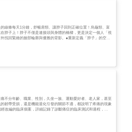
為中心，涵蓋腰、膝、肩、頸、背部、髖部、腳踝、眼耳、頭部，只
檢查】：抓住右腳踝，確認膝蓋能彎曲到哪裡？是否產生痛感？【鍛鍊】：
姿將肩膀大幅旋前旋後，確認動作是否順暢？【鍛鍊】：雙臂彎曲成
姿將上半身往右傾，確認右手指尖能碰到哪裡？會在何處產生痛感？
關節。……除此之外，還有更多「10秒關節復位術」可解決的症
的線條每天1分鐘，舒暢肩頸、讓脖子回到正確位置！烏龜頸、富
、扳機指、眩暈與耳鳴、偏頭痛、肋間神經痛、甩鞭式創傷、自律神
就在脖子上！脖子不僅是連接頭與身體的橋樑，更是決定一個人「視
慢性疼痛，就從矯正關節開始！ 本書特色◎日本SJF關節促進學會
外找回緊緻的臉部輪廓與優雅的背影。●重新定義「脖子」的空間
迷思，清楚說明慢性疼痛的成因與解痛之道。 ◎涵蓋腰、膝、肩、
體基底，視覺減齡十歲。透過不費力、不讓關節發出「喀喀聲」的輕
善法令紋、木偶紋與雙下巴，往往是頸部肌肉緊繃的連鎖反應。透
吸與自律神經的調節脖子是血管、神經與氣管的匯集處。本書深入
調節自律神經，讓心情恢復從容，重拾由內而外的美。本書收錄了整
不同的練習，每次所需的時間只有短短1分鐘就綽綽有餘。無論是走
出時間，極度討厭運動的人也能無壓力！◆適合這樣的你‧長期低
儀態的人‧試過各種保養品，卻無法解決頸紋困擾的人◆輕搖體操可
復師、兼職舞者、動作指導老師，首創的輕搖體操◎圖解搭配詳細的文
疼痛不分年齡、職業、性別，久坐一族、運動愛好者、老人家，甚至
成的韌帶受損，還是機能退化引發的關節不適，都說明了疼痛的現象
個經改編的臨床個案，詳細記錄了診斷痛症的臨床測試和過程，從
，是「瞓捩頸」還是其他疾病作怪？• 屈曲和伸直手指時，突然出
身材「前凸後翹」，要小心腰椎關節發炎？• 如何分辨坐骨神經痛
字韌帶受損？• 長年累月穿著高跟鞋，身體會亮起甚麼警號？• 扁平
於醫學實證和專業臨床經驗，本書深入探討了身體各部位的痛楚根源