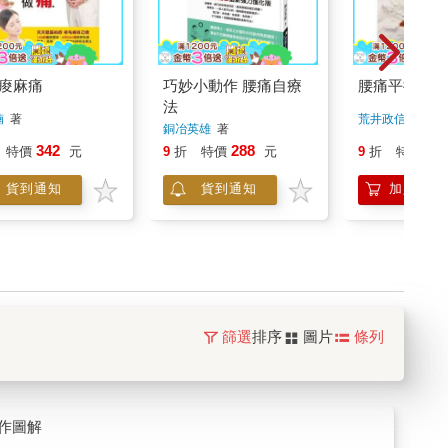
痠麻痛
巧妙小動作 腰痛自療
腰痛平衡療法
法
楠
著
荒井政信
著
銅冶英雄
著
342
288
16
特價
元
9
折
特價
元
9
折
特價
貨到通知
貨到通知
加入購物
篩選
排序
圖片
條列
作圖解