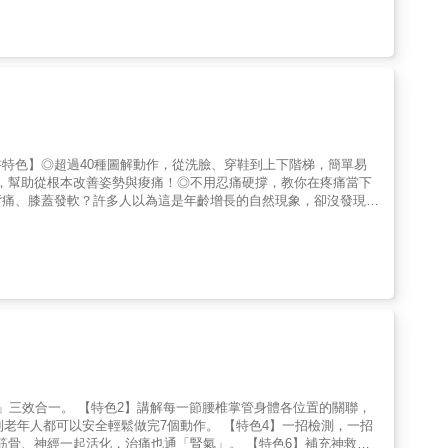
的方式來說明，則是──►►膝蓋的對症適度運動，讓發炎的軟
痛方面非常有效。作者費希曼醫師透過逾三十年的臨床實證，發現對
►►軟骨組織的膠原蛋白與蛋白聚醣不斷產生，開始分泌「抗發炎型
展和運動來鍛鍊強勁且柔韌的身體。他為此制定出四週的運動計畫。
要定期施行「黑澤式膝蓋自療法」，即可抑制膝蓋發炎、強化關節與
椎間盤、神經和血管等等。本書適用於每個人，特別是預防勝於治
查、哪些治療法無法根治，還有藥物服用時機、有哪些物理療法與
助益。四種等級循序漸進的練習1.溫和 2.簡易(低強度操) 3.
點出日常生活作息該如何預防膝蓋傷害，哪些運動與習慣絕對要避
膜張肌靠牆伸展 3.闊筋膜張肌滾筒伸展 4.門口腰肌伸展 5.門口腿後
麼「自救」，如何透過「黑澤式膝蓋自療法」來讓病情漸漸痊癒與不
強化肌耐力的二十九種運動11種低強度動作・貓牛式・屈膝抱腿與骨盆傾
情的「膝蓋痊癒教科書」。本書特色．【完全圖解】膝蓋自療體操．
仰臥背部伸展・單腳平衡站立・交叉爬行・死蟲式9種中強度動
澤式膝蓋體操」．膝關節病症20年經驗，預約排隊要等半年的名醫
・瑜伽球仰臥背部伸展・平衡墊單腳站立・瑜伽球交叉爬行・滾筒死
捲腹伏地挺身・瑜伽球伏地挺身・平衡板或滾筒單腳站立・懸吊提
特色】◎超過40種圖解動作，從洗臉、穿鞋到上下階梯，簡單易
理，幫助從根本改善姿勢與痠痛！◎不用忍痛硬撐，教你在疼痛當下
背痛、膝蓋發軟？許多人以為這是年齡增長的自然現象，卻沒發現真
插圖與實例解說，揭露那些意想不到的「疼痛犯人」──從錯誤的
機。●圖解動作✕科學解釋，改善從今天開始全書以圖文方式清楚
公、購物、上下階梯，皆能在無須特別訓練的情況下立刻實踐。運動
小改變」都具備醫學根據與實證效果。●讓身體不痛，是一輩子的
成的生活方式。與其忍痛勉強運動，不如學會如何避免疲勞累積、減
不痛了！圖解痠痛舒緩指南》，你將學會在生活每一刻善待自己的身
生活品質的人，都能從中找到實用、安心又有感的解方。
」三效合一。 【特色2】講解每一節腰椎掌管身體各位置的關聯，
到老年人都可以安全輕鬆做完7個動作。 【特色4】一招檢測，一招
、筋骨、神經一起活化，治痛也通「腎氣」。 【特色6】補充神救