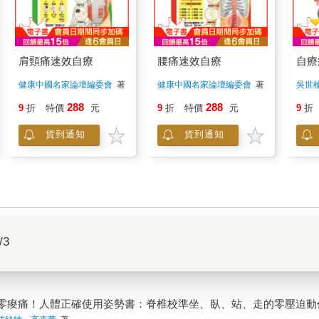
肩頸痛速效自療
腰痛速效自療
自療
健康中國名家論壇編委會
著
健康中國名家論壇編委會
著
吳世
288
288
9
折
特價
元
9
折
特價
元
9
折
貨到通知
貨到通知
/3
零痠痛！人體正確使用姿勢書：脊椎校準坐、臥、站、走的零壓迫動