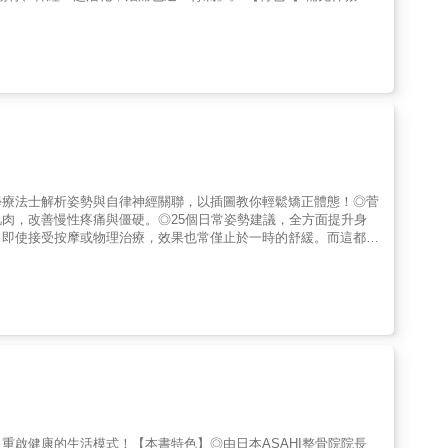
動腳趾、溫炙秘方，不挑場地，都可以當場解救突如其來的腰痛與各
★呼吸幫你啟動副交感神經，放鬆身體。超神奇的腰椎回正自癒操，
伴隨拉肚子、坐骨神經痛、性功能老化、胃痛、骨盆歪斜、常扭到
的「歪腰」、「腰痛」有關。腰椎的健康程度，會影響脊髓神經的營
神經容易遲緩，功能就不好。◎史上最簡單的自癒操 躺著做、一
，每組10秒鐘。•同步配合吸氣和吐氣。•一天只要做一次。◎為什
活化與保養，腰椎正常後，大腦也會恢復正常，大腦高級皮節神經就
的設計能讓「神經訊號」能通過，每天只需要做一次，身體就會接
鬆開、血液循環變好、神經電流釋放、淋巴暢通、舒緩肌肉。•呼氣
體鬆開的同時，「腎氣」循環也通了，血液養份就能濡養脊髓，促
十分安全。◎真實案例 好評不斷 •常常7個腰椎操還沒做完，人就
學療法士解析姿勢與自律神經關聯，以插圖教你輕鬆矯正體態！◎菅
肥再多也沒用，原來是骨盆歪斜，做完腰椎操後，•肚子消下去了，躺
肉，改善慢性疼痛與僵硬。◎25個日常姿勢建議，全方面提升身
整周，練完腰椎操後，再也不會一直跑廁所。(32歲女性)•搬桌子
。即使接受按摩或物理治療，效果也常僅止於一時的舒緩。而這都是
打太鼓了。(68歲男性)•上國中後還是尿床，檢查泌尿功能是正
大技巧？✦所謂的亞歷山大技巧，是用於「緩解緊張，放鬆姿勢」
中學男生)•長達數年的生理期頭痛、子宮內膜異位，加上家庭問
放鬆訓練領域廣受好評。✦讓肌肉放鬆的關鍵，在於改變你的身體意
0歲女性)
上矯正姿勢、紓解肌肉緊繃，並透過亞歷山大技巧讓全身重拾輕盈柔
、輕鬆坐姿等，改善身體舒適度，提升身心專注力與安定～並藉此重
重啟健康的生活模式！【本書特色】◎由日本ASAHI整骨院院長