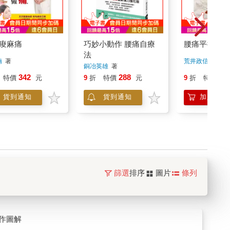
痠麻痛
巧妙小動作 腰痛自療
腰痛平衡療法
法
楠
著
荒井政信
著
銅冶英雄
著
342
288
16
特價
元
9
折
特價
元
9
折
特價
貨到通知
貨到通知
加入購物
篩選
排序
圖片
條列
作圖解