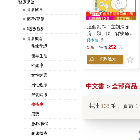
醫療保健
健康飲食
懷孕/育兒
這個動作！立刻消除
減肥/塑身
肩、頸、腰、背痠痛：
健康觀念
活力誌
藤本靖
著
保健常識
252
9
折
特價
元
無毒生活
貨到通知
性健康
女性健康
男性健康
中文書 > 全部商品
銀髮健康
痠痛麻
共計
138
筆， 頁數
1
用藥
急救/復健
健康檢查