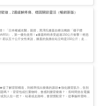
方法。最後一章更由註冊物理治療師親授72個居家運動，從拉伸
無痛人生！本書特色◎ 痛楚=負面影響？痛楚是人體的警報系統，
一個疾病——一個患者的心理、社交及生活都烙下痕跡的疾病。薛醫
輕鬆做，2週緩解疼痛、穩固關節靈活（暢銷新版）
指引了認知疼痛、進行診斷到接受治療的程序，希望大家重拾輕鬆無
得最貼合現實的面診體驗。◎ 本書28個病例都詳細記錄了病人的
之處，亦加插了實際在診症室內進行的臨床測試及其示範和解說，附
都清楚列明針對痛症、步驟、建議的運動次數和時間、注意事項和不適
紅燈！「日本權威名醫」親授，黑澤氏膝蓋自療法獨創「襪子體
！若以五十公斤女性來說，膝蓋的負擔在站立時是150公斤；走路
若出現痠疼卻置之不理，將帶來許多副作用，最後甚至變成行動不
蓋軟骨大量磨損，深陷疼痛越來越劇烈的惡性循環。●膝蓋磨損多
的「軟骨」及「關節液」所吸收，加上大腿肌等肌肉、骨骼和肌腱支
，人們很難從表面察覺異狀。日本順天堂名醫黑澤尚教授在本書中提
路時疼痛程度、上下樓梯、站起與蹲下、做家事的感覺、馬桶起身
，作為治療的檢測評估，讓你快速掌握自己膝蓋的狀況。●黑澤氏
節軟骨磨損的「退化性膝關節炎」，這是一種逐漸、緩慢的磨損。初
萬別輕忽「膝蓋有點緊」，感覺異常就要就診檢查，看看是否為退化
痊癒。這套「自療法」，對任何人來說都十分簡單，你可從「襪子體
「大腿夾球」等下肢肌肉體操，強化支撐膝蓋肌肉、關節韌帶、關節
論膝蓋再怎麼不舒服，約莫兩〜三週疼痛就會減輕，更能預防膝蓋疼
動★從了解背部構造，到精準找出痠痛的源頭★強化腰背肌力，告別
療祕技」，也正如黑澤尚醫師所言：「這個自療法已經是世界級基
問題嗎？・背背包或扛重物時，會感到腰背痠痛？・長時間坐在電腦
為這個自療法很可能讓醫院賺不到錢而難以普及……」。●神奇自
臂或別人拉一把？・站著或走路時，會習慣駝背？・從事軀幹需時常
一般療程是以「口服藥物」和「玻尿酸關節注射」為主，但這只能減
是人們最常尋求治療的健康問題，不論是年輕人或是年長者，不論是
是一種「藉由肌肉體操促進體內『抗炎細胞激素』分泌，抑制軟骨與
多現代元素交互作用下的結果：不健康的飲食、過高的體重、睡眠不