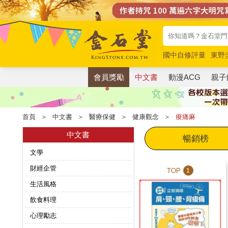
國中自修評量
東野
唯紅花綻放
奧德賽
會員獎勵
中文書
動漫ACG
親子
首頁
＞
中文書
＞
醫療保健
＞
健康觀念
＞
痠痛麻
中文書
暢銷榜
文學
財經企管
TOP
1
生活風格
飲食料理
心理勵志