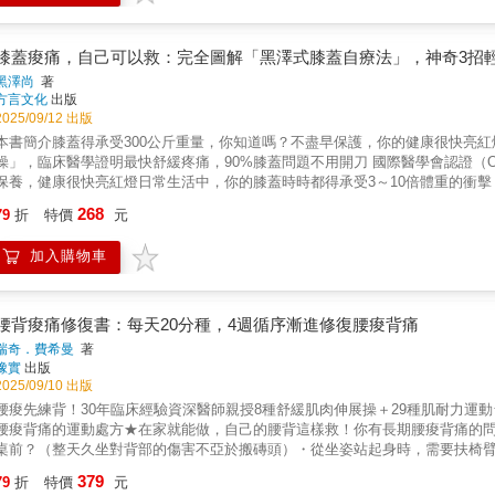
及其病理機制，釐清慢性疼痛的迷思，還介紹了有效預防和紓緩「周身骨痛」的
筋肌到強化肌肉，一步步帶你擺脫疼痛枷鎖。本書助你學會管理疼痛，真正重啟
提醒我們採取行動。如未能及時處理急性疼痛，此時痛楚已不僅是症狀，而是
膝蓋痠痛，自己可以救：完全圖解「黑澤式膝蓋自療法」，神奇3招
生面見過無數病人，她把基層醫療的常見病例結集成書，為慢性疼痛病患清晰
黑澤尚
著
痛的身心。所有內容均建基於醫學實證和作者的學術與臨床經驗，務求讓大家獲
方言文化
出版
面診情況及醫生給予的處方和建議，輔以簡易醫學解剖圖解來說明痛症的所在
2025/09/12 出版
錄還列出逾500個與痛症相關的中英詞彙，方便讀者參照。◎ 書中72個運動
本書簡介膝蓋得承受300公斤重量，你知道嗎？不盡早保護，你的健康很快亮
用對象，還附有真人圖解，希望大家安在家中也能預防和治療慢性疼痛。
操」，臨床醫學證明最快舒緩疼痛，90%膝蓋問題不用開刀 國際醫學會認證（OARSI），第一優先使用！●膝蓋時時承受超過150公斤衝擊！輕忽
保養，健康很快亮紅燈日常生活中，你的膝蓋時時都得承受3～10倍體重的衝擊
約300公斤；上下樓梯更高達500公斤左右！膝蓋好壞對健康影響相當巨大，
268
79
折
特價
元
便、長期臥病在床。況且你也會因痠痛不敢使力、活動，而使肌力更加衰弱，膝
少，你知道嗎？日本順天堂名醫幫你診斷日日承受巨大衝擊的膝蓋，是由包覆
加入購物車
撐，藉此減輕膝蓋的負擔，幫助其順暢活動，但也因為膝關節包藏在皮肉之中
供「膝蓋狀態問診單」，透過25條縝密的檢測標準，從早上起床的僵硬度、走
時狀態……，很快診斷出你有是否有「退化性膝關節炎」，或者病症的輕重程度
膝蓋自療法，國際醫學會認證，優先第一使用絕大部分的膝蓋問題都起因於關
腰背痠痛修復書：每天20分種，4週循序漸進修復腰痠背痛
期，只會感覺膝關節有點僵硬而容易忽視，最後演變成劇烈的疼痛。因此，千
瑞奇．費希曼
著
性膝關節炎所造成，以及趕緊運用「黑澤式膝蓋自療法」，便可阻止惡化甚至
橡實
出版
操」開始操作來立即緩解疼痛，再運用「仰躺＋側臥抬腳」、「靠椅抬腳」、
2025/09/10 出版
囊、關節軟骨、骨骼等組織，讓膝關節產生安定作用，很快就有顯著成效。無
腰痠先練背！30年臨床經驗資深醫師親授8種舒緩肌肉伸展操＋29種肌耐力運
痛再度發生。「黑澤式膝蓋自療法」雖然神奇卻較少人知道，可說是一種「自
腰痠背痛的運動處方★在家就能做，自己的腰背這樣救！你有長期腰痠背痛的
準，更獲得國際醫學機構認證為『最初階段的第一優先採用方法』，然而也正因
桌前？（整天久坐對背部的傷害不亞於搬磚頭）・從坐姿站起身時，需要扶椅
療法！根據醫理科學，從根本改善、痊癒！膝蓋疼痛多出自於退化性關節炎，
前傾、前彎的工作？（例如：理髮師、廚師、送貨員等等）本書簡介腰背痠痛
379
緩疼痛，無法根除問題。黑澤尚醫師發明的「黑澤式膝蓋自療法」十分神奇，
79
折
特價
元
辦公室的上班族或操作機具的作業員，都會受到下背疼痛的影響。這通常是許