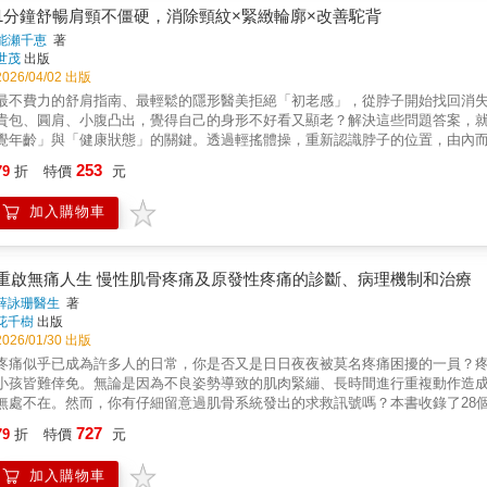
200公斤的相撲力士治癒慢性疼痛，獨創「10秒關節復位術」，以腰薦椎關節
1分鐘舒暢肩頸不僵硬，消除頸紋×緊緻輪廓×改善駝背
要 step by step 跟著做，10秒就能解決九成以上慢性痛！►膝蓋痛【
能瀬千恵
著
仰躺在地上，雙手抱住右腳踝，將膝蓋往胸前彎曲。►肩膀痛【檢查】：以坐
世茂
出版
直角，高舉至頭部上方；以手肘畫圓，慢慢放下雙臂。►腰痛【檢查】：以站
2026/04/02 出版
【鍛鍊】：仰躺併攏雙膝並屈起，分別將左右骨盆朝頭部方向移動，進一步矯正
最不費力的舒肩指南、最輕鬆的隱形醫美拒絕「初老感」，從脖子開始找回消失
狀和疾病，包括：風濕痛、閃到腰、五十肩、頸椎痛、中風偏癱、椎間盤突出
貴包、圓肩、小腹凸出，覺得自己的身形不好看又顯老？解決這些問題答案，
經失調等20種以上久痛難治的病痛！ 九成的慢性疼痛，源自於關節位移；根治
覺年齡」與「健康狀態」的關鍵。透過輕搖體操，重新認識脖子的位置，由內而
得獎治療師，獨創「關節復位術」，短短10秒，解痠止痛超有感！◎破除錯誤
感許多人的肩頸僵硬與體態問題，是因為「脖子位置不正確」。找回正確的身
253
頸、背部、髖部、腳踝、眼耳、頭部，九大部位完整照護！
79
折
特價
元
搖體操，從根本解決駝背與背部老化問題。●臉部輪廓的救星，下顎線與頸紋改
過針對性的「下巴輕搖」與「脖子輕搖」練習，拉提臉部線條並淡化頸紋。●呼
加入購物車
淺出地解釋「呼吸淺短」如何加速老化，並教導如何透過「會呼吸的脖子」來
頸時不可或缺的3項檢測，以及8個僅需1分鐘即可完成的練習。可以嘗試組合
路、等捷運或公車，還是排隊時，都能利用零碎的時間輕鬆完成。不需要特意空
頭看手機、電腦，肩頸痠痛者‧明明不胖但卻有雙下巴‧想要改善駝背，擁有優雅
重啟無痛人生 慢性肌骨疼痛及原發性疼痛的診斷、病理機制和治療
以幫助你……‧改善腰痠背痛‧衣服選小一號‧頸紋變少‧輪廓緊緻本書特色◎整
薛詠珊醫生
著
字說明
花千樹
出版
2026/01/30 出版
疼痛似乎已成為許多人的日常，你是否又是日日夜夜被莫名疼痛困擾的一員？
小孩皆難倖免。無論是因為不良姿勢導致的肌肉緊繃、長時間進行重複動作造
無處不在。然而，你有仔細留意過肌骨系統發出的求救訊號嗎？本書收錄了28
頭到腳破解痛症，為你揭開慢性疼痛的真相：• 用錯姿勢睡覺，醒來後頸椎劇痛
727
79
折
特價
元
現「鎖住」、動彈不得的情況，怎麽辦？• 只有網球運動員才會患上網球肘？• 
和梨狀肌綜合症？• 退化性膝關節炎一定要做手術？• 每日跑步竟然會導致前十
加入購物車
足無法矯正？• 全身肌肉緊繃，睡眠質素差，又提不起勁，暗藏何種危機？基