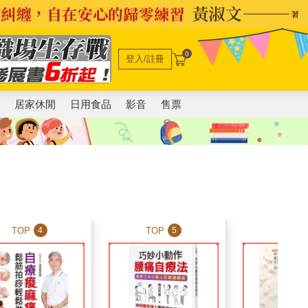
0
登入/註冊
電
居家休閒
日用食品
影音
售票
TOP
TOP
TOP
4
5