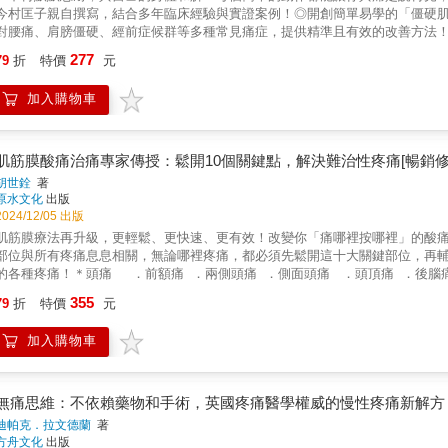
今村匡子親自撰寫，結合多年臨床經驗與實證案例！◎開創簡單易學的「僵硬肌
對腰痛、肩膀僵硬、經前症候群等多種常見痛症，提供精準且有效的改善方法
經前症候群等問題，讓我們不斷忍耐，只為了不影響生活。你是不是也在努力
277
79
折
特價
元
實，這些痛楚可能正在悄悄改變你的生活品質，甚至對身心造成長期的損害⋯⋯
族、女性與高齡患者的健康問題，設計了這套簡單且有效對抗各種痛症的【僵
加入購物車
因◆◆本書深入探討疼痛背後的根本原因──「僵硬肌」，並教你如何透過一系
力。從常見的腰痛、頭痛到更具挑戰性的女性健康問題，如漏尿、熱潮紅等難
身體重獲自由，告別疼痛的束縛◆◆書中的每一個動作不只是純粹的理論，而
用再忍耐！解放痛楚的僵硬肌舒緩操》，就此告別無解的痛楚，重新找回健康
肌筋膜酸痛治痛專家傳授：鬆開10個關鍵點，解決難治性疼痛[暢銷修
能過得輕鬆自在且充滿活力！
胡世銓
著
原水文化
出版
2024/12/05 出版
肌筋膜療法再升級，更輕鬆、更快速、更有效！改變你「痛哪裡按哪裡」的酸
部位與所有疼痛息息相關，無論哪裡疼痛，都必須先鬆開這十大關鍵部位，再
的各種疼痛！＊頭痛 ．前額痛 ．兩側頭痛 ．側面頭痛 ．頭頂痛 ．後腦
側看，同側會痛 ．頭往單側看，對側會痛＊肩頸酸痛 ．脖子正後方、後腦勺
355
79
折
特價
元
前側疼痛＊上肢酸痛 ．高爾夫球肘與網球肘 ．腕隧道症候群 ．睡眠間手麻
腰痛 ．背部橫面痛 ．背部側面痛 ．閃到腰＊下肢酸痛 ．臀部與坐骨神經
加入購物車
鬆開以下10個關鍵點，解決你的難治性疼痛！〔上肢關鍵點〕1.手腕拇指側的旋
撓肌4.上手臂前側的肱肌5.上手臂後側的三頭肌〔下肢關鍵點〕1.臀部外側的臀
後側的腓腸肌4.小腿前側的脛前肌5.鼠蹊部的髂腰肌與股直肌【各界肯定推薦
任 林瀛洲 醫師 長庚體系運動醫學總召集人 蔡凱宙 醫師 蔡凱宙自然
無痛思維：不依賴藥物和手術，英國疼痛醫學權威的慢性疼痛新解方
黃萬隆 前HBL松山高中籃球隊教練 徐薇凌 LPGA美巡賽女子職業高爾夫球
迪帕克．拉文德蘭
著
企業※ 王震緯 台灣志工 江威娜 前永豐金控營運長 林山富 創揚室內
方舟文化
出版