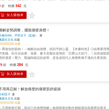
援：每一椎腰椎操後還附有疼痛的急救法，墊腳尖、扳腳板、熱薑茶、壓腿、
342
9
折
特價
元
種相關症候群。 ★70秒的腰椎回正操，幫你伸展腰椎關節、調動血液循環。
搶救你的腰酸背痛!安全躺著做，酸痛遠離、人生變彩色。腰痛不停的你，是否
加入購物車
腳、大腿肉下垂、子宮問題、小腿麻痛…..？想不到吧，這些現象都可能和你
養調節與調動，當腰椎有問題，循環不好，脊髓液過不去，無法濡養，整個脊髓
招擺脫腰酸背痛•躺著舉起腳，測試哪一個腰椎壓迫出問題•7個躺著的手腳動作
麼腰椎回正操效果如此神奇?•腰椎操是透過「本體感覺」的誘發，達到腰椎的
圖解姿勢調整，擺脫僵硬身體！
會活化，由大腦啟動自我療癒的機制，真正向腰酸背痛說「再也不見」。•動作
大橋SHIN、芦田京子（監修）
著
到足夠的訊號(多做是無效的)。◎腰椎操設計原理•體操是透過輕刺激，讓關節
楓葉社文化
出版
與吸氣方式同時啟動副交感神經，讓身體在舒緩的狀態中，有效完成動作。•身
2025/02/26 出版
進身體健康。•動作簡單，即是體能不好、肌肉無力的中老年人，都能輕易做完，
～釋放你的肌肉！～喚醒自由身體，找回平靜心靈。【本書特色】◎由專業理
想睡了，真是幸福。(56歲女性)•時常踢到自己的小腳趾、肚子也鼓鼓的，減
野美穗、松任谷由實、保羅．麥卡尼都在使用的「亞歷山大技巧」！自然放鬆肌
床上時腰部也不再懸空了，真是神奇。(50歲女性)•我常拉肚子，有時還會連續一
體舒適度！壓力、緊繃與錯誤的姿勢，是造成現代人身體疼痛不適的主要原因
時閃到腰，連小腿後側都會麻痛，持續練腰椎操一段時間後，完全好了，又可以去
因為，我們忽略了肌肉緊繃源自於思維誤解與姿勢習慣的偏差！✦什麼是亞歷山
284
常的，在練習腰椎操2周後，次數就減少一半，三個月後就沒尿床了，好有效。(
79
折
特價
元
的一種方法。該技巧應用範圍廣泛，且逐漸於醫療界普及，尤其在復健、肌肉
題，我一直比較憂鬱，開始練頸椎與腰椎操後，我的身體和心情都變輕盈了。(4
識！✦書中使用簡單直觀的插圖與說明，指導你如何調整骨骼與重心，從根本
加入購物車
軟的平衡。改變身體感受的方式，就從每一個微小的姿勢開始。透過正確站姿
拾自在無痛的生活，活出充滿能量的全新自己！
不用再忍耐！解放痛楚的僵硬肌舒緩操
今村匡子
著
楓葉社文化
出版
2024/12/30 出版
～不再默默忍耐，與自己的身體和解～每個簡單的動作都能讓你與痛楚說再見，