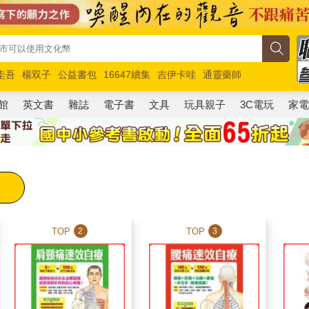
圭吾
楊双子
公益書包
16647續集
吉伊卡哇
通靈藥師
路邊攤新作
馬斯克
玩具總動員5
超慢跑
館
英文書
雜誌
電子書
文具
玩具親子
3C電玩
家
TOP
TOP
2
3