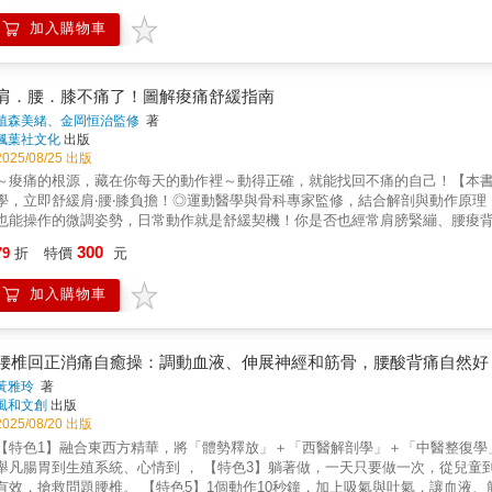
滑膜的發炎，消除退化性關節炎疼痛」的療方。若以較為簡單，一般人容易理解
足、久坐、沒時間也沒精力運動、壓力過大等等。脊骨神經照護在治療背部疼
骨、滑膜，在一定範圍內受到溫和力量影響►►發炎型細胞激素逐漸受到抑制
加入購物車
許多人來說，不論造成腰背痠痛的原因為何，最有效的修復方式，就是透過伸
細胞激素」►►發炎部位逐漸痊癒，疼痛感消失，關節產生安定效果因此，只
本書將協助你找出你腰背痠痛的源頭，其中包括：背部的肌肉和肌腱、韌帶和
減輕疼痛，更能有效預防症狀復發。 黑澤尚醫師不僅教你就診時機、怎麼檢
療。不論你當前的狀態為何，養成書中建議的良好習慣，都會為你的腰背健康帶來莫大
外科手術可選擇，各自的優缺點，以及可靠的輔助療法等。更值得一提的是，
中等(中強度操) 4.進階(高強度操) 舒緩肌肉的八種伸展操1.鴿式臀肌伸展2.闊筋
肩．腰．膝不痛了！圖解痠痛舒緩指南
免，以及萬一不幸發生了「退化性膝關節炎」，在醫院檢查與診治後，你要怎
肌伸展 6.站立股四頭肌伸展 7.蝴蝶式內收肌伸展 8.仰躺翹腿梨狀肌伸展 
植森美緒、金岡恒治監修
著
再復發。《膝蓋痠痛，自己可以救》絕對是一本，讓你完全康復與全盤掌握病
斜運動・初級捲腹・伏地挺身／調整版蛇式・捲腹・仰臥扭轉・俯臥背部伸展・
楓葉社文化
出版
膝痛成因歸納．國際醫學會OARSI醫療指南：膝關節治療法，第一優先為「黑
作・基本棒式・側棒式・瑜伽球捲腹・瑜伽球仰臥扭轉・瑜伽球俯臥背部伸展
2025/08/25 出版
親自傳授！
蟲式9種高強度動作・登山者棒式・單腳棒式・單手單腳棒式・交叉登山者式・
～痠痛的根源，藏在你每天的動作裡～動得正確，就能找回不痛的自己！【本書
腿・翻滾香蕉
學，立即舒緩肩‧腰‧膝負擔！◎運動醫學與骨科專家監修，結合解剖與動作原
也能操作的微調姿勢，日常動作就是舒緩契機！你是否也經常肩膀緊繃、腰痠
正的「元凶」早已潛伏在日常動作中。健康運動指導師植森美緒，以淺顯易懂的
300
79
折
特價
元
睡姿、換衣方式，到使用手機、搬東西的習慣，每一個小細節都可能引爆疼痛危
說明肩、腰、膝三大問題部位的緩解動作，從站姿、坐姿、洗臉、刷牙，到辦
加入購物車
醫學專家金岡恒治教授監修，以專業視角補充動作背後的身體機制，讓每一項「
珍貴資產在壽命延長的今日社會，身體「無痛」不再是奢求，而是一種可以養
少關節負擔，以自然、輕鬆的方式打造不再痠痛的體質。透過這本《肩‧腰‧膝
體，找回自由行動的喜悅。無論是上班族、照顧者、銀髮族，還是單純想提升
腰椎回正消痛自癒操：調動血液、伸展神經和筋骨，腰酸背痛自然好
黃雅玲
著
風和文創
出版
2025/08/20 出版
【特色1】融合東西方精華，將「體勢釋放」＋「西醫解剖學」＋「中醫整復學
舉凡腸胃到生殖系統、心情到 ， 【特色3】躺著做，一天只要做一次，從兒童
有效，搶救問題腰椎。 【特色5】1個動作10秒鐘，加上吸氣與吐氣，讓血液