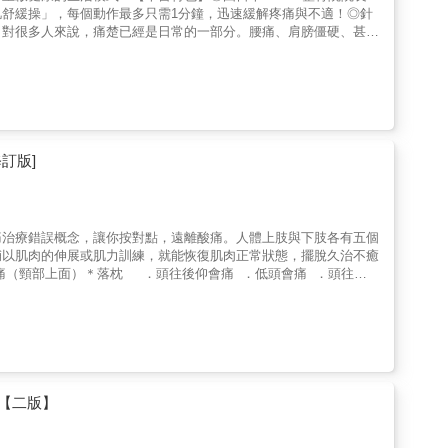
舒緩操」，每個動作最多只需1分鐘，迅速緩解疼痛與不適！◎針
！對很多人來說，痛楚已經是日常的一部分。腰痛、肩膀僵硬、甚至
壓抑那些日積月累的疼痛，想著：「這些應該沒什麼大問題？」但其
本書作者今村匡子醫師，擁有超過20年臨床經驗，特別針對上班
硬肌舒緩操】！◆◆從日常困擾到專業改善，解答身體痛苦的根本原
列簡單的舒緩操，將身體從僵硬狀態中解放，逐步重獲舒適與活
以啟齒的疼痛等等⋯⋯提供各項專業建議與實用方法！◆◆是時候讓
是基於數萬患者的成功案例，能帶來改變的有效方法！快來翻閱《不
。無論是工作還是家庭生活，身體將不再感到沉重與疼痛，每一天都
訂版]
痛治療錯誤概念，讓你按對點，遠離酸痛。人體上肢與下肢各有五個
輔以肌肉的伸展或肌力訓練，就能恢復肌肉正常狀態，擺脫久治不癒
痛（頸部上面）＊落枕 ．頭往後仰會痛 ．低頭會痛 ．頭往單
下方痛 ．脖子下方兩側的點痛 ．肩部區域痛 ．五十肩 ．肩膀
 ．手指末梢麻 ．媽媽手 ．上臂痛＊腰背酸痛 ．膏肓痛 ．
痛 ．鼠蹊部痛 ．髖關節痛 ．膝蓋痛 ．腳踝痛 ．足底筋膜炎
前方肌、屈指肌2.手腕拇指側的屈姆長肌3.手臂外側的旋後肌與肱
大肌（大轉子）2.大腿膝蓋內側的膕膀肌、半腱肌與半膜肌3.膝蓋
】※醫師&醫療同業※ 李國隆 博士 署立雙和醫院社會工作室主
骨科診所院長※學校&運動選手※ 余傳韜 前國立中央大學校長
【二版】
選手 盧曉晴 JLPGA日巡賽女子職業高爾夫球選手※機關團體&
裝修企業公司執行長 羅榮岳 阿瘦實業公司董事長