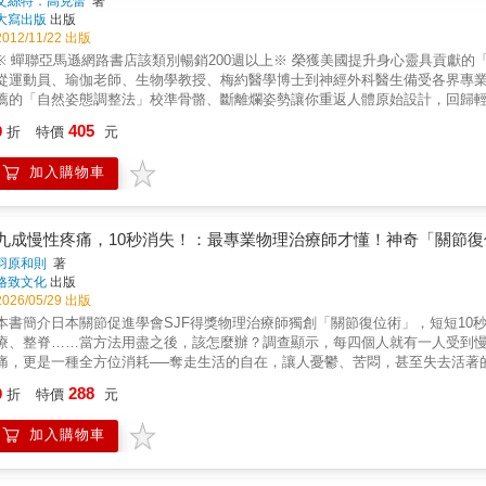
艾絲特．高克蕾
著
大寫出版
出版
2012/11/22 出版
※ 蟬聯亞馬遜網路書店該類別暢銷200週以上※ 榮獲美國提升身心靈具貢獻的「諾提勒斯
從運動員、瑜伽老師、生物學教授、梅約醫學博士到神經外科醫生備受各界專業人
薦的「自然姿態調整法」校準骨骼、斷離爛姿勢讓你重返人體原始設計，回歸
如何使用身體。然而現今的社會，並沒有真正教會我們如何正確善待身體，因
405
9
折
特價
元
背痛、腰痛、膝蓋痛、肩頸痛、坐骨神經痛、無法久站、躺下就痛、椎間盤突
亂亂猜錯怪了病因？還是在搞不清楚的狀況下，疼痛就莫名找上門了？為何非
加入購物車
背痛或腰痛的問題？仔細想想，你有沒有爛姿勢？！倚賴醫生前，更重要的人
體。也許現在沒有病痛，但你可能正在培養那些看似微不足道的錯誤姿態，當
題，「坐錯了」才是關鍵大問題。當父母的常常叫孩子要「坐直」，不知道如
在腰部，很快就會感到疲累，沒多久孩子們就又會恢復癱軟的坐姿。為解決椅
九成慢性疼痛，10秒消失！：最專業物理治療師才懂！神奇「關節
強化了你的不良坐姿！許多人喜歡側睡，或因為某些原因必須側睡。人類學研
羽原和則
著
取暖，還有安全以及節省地面空間等好處；然而很多人的側睡姿勢是錯誤的，像
格致文化
出版
也有久站不適的問題？還是你的工作必須整天站著？你也許有一堆護腿小祕方、
2026/05/29 出版
分鐘就腰痛背痛？你一定聽過這樣的觀念：彎腰時，為了保護腰背部，應該要
本書簡介日本關節促進學會SJF得獎物理治療師獨創「關節復位術」，短短1
受不必要的壓力。多數人走路時只用到腿部肌肉，這絕非理想的姿態，一旦走
療、整脊……當方法用盡之後，該怎麼辦？調查顯示，每四個人就有一人受到慢
取景，正確姿勢vs.錯誤姿勢一目了然你的周遭到處充斥著活生生的教材，本
痛，更是一種全方位消耗──奪走生活的自在，讓人憂鬱、苦悶，甚至失去活著
種姿勢、抱小孩的方法、開車或騎機車的坐姿、提重物、歷史雕像姿態、甚至
者會到處找尋治療方法，卻不知道這都是治標不治本，雖然能短暫帶來舒緩，
288
勢。◎回歸原始──身體的原始設計是讓人可以輕鬆優雅的行動為何傳統社會中
9
折
特價
元
則可能引起嚴重疼痛。►伸展操：過度伸展會使關節位移加劇，肌肉不易收縮
肌骼和骨骼的「原始設計」，教導如何順應人類最自然的體態，還原骨骼最初的
指壓」。►整脊：成效和折手指沒兩樣，還可能導致脊髓損傷，甚至腦中風！
單、無年齡限制、24小時想練就能練。8堂簡單的脊椎校準課，作者親自一步
加入購物車
楚。►人工關節：並非一勞永逸，隨時間可能鬆脫感染！►X光檢查：關節脫離
代科學，既實用又知性，讓自然正確的體態內化在日常坐、站、走、躺等姿勢
性發炎，而是關節障礙很多專家說慢性疼痛是源自於發炎，其實，關節功能障礙
循環，讓自己越活越健康。
重演！Ⓞ日本SJF認證物理治療師獨創「10秒關節復位術」，九大部位完整照