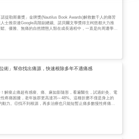
書獎」金牌獎(Nautilus Book Awards)解救數千人的痛苦
士推崇連Google高階副總裁、諾貝爾文學獎得主柯慈都大力推
輕鬆、優雅、無痛的自然體態人類在成長過程中，一直是向周遭學習
此絕大多數的人都沒搞懂如何「正確使用和認識身體」，請想一想：
出、拇趾外翻、手腳冰冷、呼吸不順暢等，引發原因為何？是否自己
洲部落那些長時間在田裡彎腰工作、長久坐著編織的人們，完全沒有
生課題是：做好自身保健，開始善待、相信並正確地認識自己的身
它們累積成大問題時，平順無痛的日子將離你遠去：「久坐」不是問
何坐比較好的孩子們，通常就是僵直地坐挺，此時只是施加過多壓力
子和背部的不舒服，大多數人習慣使用腰枕，但其實許多腰枕只是更
復位術」幫你找出痛源，快速根除多年不適痛感
究指出，歷史上有許多側睡的記載，側睡能讓家族成員得以靠近彼此
是捲成C型睡姿，日復一日後，將會引起椎間盤磨損退化。你是否
還有幾雙好鞋，但可曾想好好觀察自己的「站姿」呢？ 彎腰不到5
蹲下而不要彎下身；但這樣的動作雖然保護了背部，卻讓你的膝蓋承
0秒！解痠止痛超有感痠、痛、麻如影隨形，看遍醫生，試過針灸、電
路姿勢不當，每走一步就是一次對骨骼的攻擊。本書特色◎從生活中
性疼痛困擾，老年族群更高達35～48%。這種折磨不僅是身上的
書將為你檢視平日的健康習慣及爛姿勢成癮度：公共場所的椅子、各
的動力。Ⓞ找不到根源，再多治療也只能短暫止痛多數慢性疼痛患
是交通號誌的小綠人等，有趣又實用，藉由照片讓人更容易記住好姿
但疼痛仍會反覆發作。►按摩：感受「被觸摸的舒適感」，用力按壓
的人們從小到老，一輩子都不會有腰背痛的問題？本書將揭示人體
。►筋膜鬆弛：以手指或手肘搓揉按壓局部僵硬肌肉，只是「按摩＋
正確使用法。◎革命性的技巧──姿勢對了，疼痛就遠離自然、簡
►針灸、電療：針灸如同麻醉、電療只是刺激肌肉，讓你暫時忘卻痛
步帶你練習，其中穿插許多古老智慧與日常生活分析，結合傳統與現
路徑只有1～2公釐，再強的X光都拍不出毛病！Ⓞ真正病灶並非慢
，當它成為習慣後，一舉一動都能減輕對骨骼肌肉的不當壓迫、改善
才是疼痛源頭──當關節偏離正確路徑、產生位移時，疼痛就不斷
護 羽原和則是日本知名物理治療師，曾協助日本奧運國手、體重近