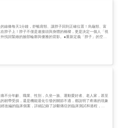
為中心，涵蓋腰、膝、肩、頸、背部、髖部、腳踝、眼耳、頭部，只
檢查】：抓住右腳踝，確認膝蓋能彎曲到哪裡？是否產生痛感？【鍛鍊】：
姿將肩膀大幅旋前旋後，確認動作是否順暢？【鍛鍊】：雙臂彎曲成
姿將上半身往右傾，確認右手指尖能碰到哪裡？會在何處產生痛感？
關節。……除此之外，還有更多「10秒關節復位術」可解決的症
的線條每天1分鐘，舒暢肩頸、讓脖子回到正確位置！烏龜頸、富
、扳機指、眩暈與耳鳴、偏頭痛、肋間神經痛、甩鞭式創傷、自律神
就在脖子上！脖子不僅是連接頭與身體的橋樑，更是決定一個人「視
慢性疼痛，就從矯正關節開始！ 本書特色◎日本SJF關節促進學會
外找回緊緻的臉部輪廓與優雅的背影。●重新定義「脖子」的空間
迷思，清楚說明慢性疼痛的成因與解痛之道。 ◎涵蓋腰、膝、肩、
體基底，視覺減齡十歲。透過不費力、不讓關節發出「喀喀聲」的輕
善法令紋、木偶紋與雙下巴，往往是頸部肌肉緊繃的連鎖反應。透
吸與自律神經的調節脖子是血管、神經與氣管的匯集處。本書深入
調節自律神經，讓心情恢復從容，重拾由內而外的美。本書收錄了整
不同的練習，每次所需的時間只有短短1分鐘就綽綽有餘。無論是走
出時間，極度討厭運動的人也能無壓力！◆適合這樣的你‧長期低
儀態的人‧試過各種保養品，卻無法解決頸紋困擾的人◆輕搖體操可
復師、兼職舞者、動作指導老師，首創的輕搖體操◎圖解搭配詳細的文
疼痛不分年齡、職業、性別，久坐一族、運動愛好者、老人家，甚至
成的韌帶受損，還是機能退化引發的關節不適，都說明了疼痛的現象
個經改編的臨床個案，詳細記錄了診斷痛症的臨床測試和過程，從
，是「瞓捩頸」還是其他疾病作怪？• 屈曲和伸直手指時，突然出
身材「前凸後翹」，要小心腰椎關節發炎？• 如何分辨坐骨神經痛
字韌帶受損？• 長年累月穿著高跟鞋，身體會亮起甚麼警號？• 扁平
於醫學實證和專業臨床經驗，本書深入探討了身體各部位的痛楚根源