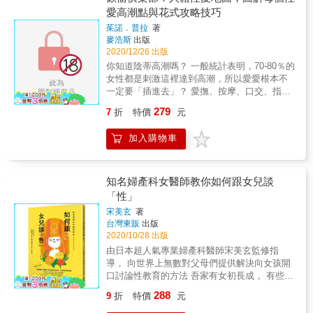
接用兩性的關係中最強大的愛力作為基礎，用
有根據地全面探討女同志的性愛與認同議題，
愛高潮點與花式攻略技巧
性能量作為全面性的開放之金鑰匙。 在我們的
增進女同志對身體、情慾的理解，幫助拉子們
身體性器官上、心理上、心靈上，做一個全然
茱諾．普拉
著
在親密關係中更舒服自在。 「2021全新修訂
的統整重建教育訓練。使得我們在身體的層面
麥浩斯
出版
版」增加開放式關係、多元情慾、長期伴侶關
達到健康的目的：我們的身體的筋骨肌肉結
2020/12/26 出版
係，以及生養孩子後的伴侶性愛生活討論，帶
構，五臟六腑的運行，各種內分泌系統的作
你知道陰蒂高潮嗎？ 一般統計表明，70-80％的
領讀者以包容、健康的方式與自己及伴侶的身
用，透由譚崔的各種功法與譚崔瑜珈，它將鍛
女性都是刺激這裡達到高潮，所以愛愛根本不
體相處。
鍊由身體的層次進入心理、心靈的層次，譚崔
一定要「插進去」？ 愛撫、按摩、口交、指交
的鍛鍊促進身體的健康作用，使精神旺盛，生
&hellip;&hellip;甚至肛交，都還更爽呢！ 性愛
279
7
折
特價
元
命充滿活力。 譚崔是東方的東西，流傳到歐美
&ne;插入 開啟你對性愛的新的想像！ ★專業推
去，經過現代的科學研究的加入，和靈性成長
薦★ 情趣女王 SallyQ 繩師 小林繩霧 兩性專家
加入購物車
思想的交互影響，加上歐美人的珍惜敬重，重
欣西亞 審訂 許藍方博士 ★法國amazon性愛類
新轉化成了另一部性教育的發展課程。譚崔是
書籍銷售冠軍 1278條法國amazon讀者熱烈好
性意識性能量的終極性健康教育。在德國，承
評！ ★不要錯過這本書！這很棒！！！ ★我讀
襲了這個人類修法的心髓寶，它是一切修法的
過的最好的教育性聖經！ ★所有公共圖書館都
知名婦產科女醫師教你如何跟女兒談
極巔，轉了一圈，又傳回了東方，變成了一項
應該有的好書 ★簡單，清晰，清新！ ★很好的
「性」
時代新的覺醒的瑰寶。此書為作者集結譚崔課
書（重新）尋找娛樂方式-女性化，非穿透性，
宋美玄
著
程中的內容編修而成，冀望能將譚崔浩瀚的密
帶圖 ★適合所有人的好書 第一本最中立且全
台灣東販
出版
意帶給讀者。 生命力就是性能量，性的能量就
面、包含LGBT等跨各類性別的性愛全書 超清
2020/10/28 出版
是我們的生命力。
晰x超詳細x超簡單圖解，探索人體性愛地圖，
由日本超人氣專業婦產科醫師宋美玄監修指
指引你通往歡娛樂園！ 食色性也，美食與美好
導， 向世界上無數對父母們提供解決向女孩開
的性都應該是人生嚮往的美好事物。若您對於
口討論性教育的方法 吾家有女初長成， 有些難
性的想像只有插入―射精，那實在太糟蹋「做
以啟齒的「性知識」如何對孩子說、說什麼才
愛」這個字了。每個人的身體都是獨一無二，
288
9
折
特價
元
是合適的？ 如何避免與女兒談論性時陷入尷
盡情探索全身上下的快感地帶，why not? 歡愉