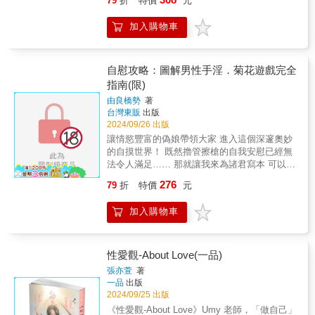
79
折
特價
元
行為教育。這就是屬於我，許藍方的護理。
度連結的最佳交流方式，與戀人一起體驗觸摸
──── 許藍方
之愛，學習並實踐表達愛意的按摩技巧，不完
加入購物車
美的性生活和停滯不前的親密度會因此獲得改
變！◆提升親密度的12步驟眼睛注視著身體、
聲音的交流、手與手的交流、用手撫摸著身
體……直到性交的十二種人類愛的行為，每個
自慰攻略：圖解男性手淫．菊花遊戲完全
步驟都是性愛的一部分。◆LOVE按摩的由淺入
指南(限)
深完整流程，最讓人心動的按摩前戲第一步，
由良橋勢
著
從問候開始，輕柔地環抱與觸摸對方。第二
台灣東販
出版
步，讓對方和自己進入舒緩狀態，讓她／他輕
2024/09/26 出版
輕靠在自己的膝上，用拇指推壓、太陽穴按
讓情慾豐富的偽娘帶領大家 進入這個深邃奧妙
摩、三明治按摩等手法進入狀況。第三步，利
的自摸世界！ 既然擼管擦槍的自我安慰已經無
用按摩油、按摩粉等增進氣氛的用品，情趣氛
法令人滿足…… 那就讓我來為諸君寫本 可以貪
圍會直線上升，仔細探索對方不同身體部位的
婪地追求銷魂快感的自慰教本吧。 以偽娘為主
反應。也可以進一步的打開對方感官的敏感
276
79
折
特價
元
角的漫畫＆插圖 定能成為興奮與想像的催化
度，開始探索像是骶骨、腳踝的敏感帶，讓對
劑。
方的感受高漲難耐。最後，來到了感官按摩，
加入購物車
透過柔軟和強烈的刺激巧妙地交替，給予極致
的挑逗，以增加前戲前的興奮感。◆大公開！
各種挑逗感官的技巧8字螺旋、OK手法、軟真
性愛觀-About Love(一品)
空吸吮等男性性器愛撫技巧；陰蒂愛撫、G點愛
撫、挑逗之吻等女性性器愛撫技巧！◆搶救性
張亦萱
著
一品
出版
慾大作戰用疲憊當作藉口、性愛手法毫無新
2024/09/25 出版
意、生活不同步導致睡眠上有差異、做愛也太
麻煩了吧……性慾不振的原因百百種！怎麼在
《性愛觀-About Love》Umy 老師，「做自己」