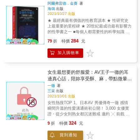
關聯。本書則一一解答了這些困擾人們的問題
阿爾弗雷德．金賽
著
& ★日本AMAZON網路書店健康類TOP 1 親子
和煩惱。 ■內容詳實，採樣數大，學術研究價
海鴿
出版
教養類TOP 5，破1000位讀者評價4.5顆星！ ★
值高 本報告搜集了近18,000個與人類性行為及
2021/10/27 出版
以輕鬆漫畫結合專業健康知識，讓孩子從生活
性傾向有關的訪談案例，其中男性約12,000
★ 最經典最有價值的性教育讀本 ★ 性研究史
對話中自然學習，解答爸媽難以回應的私密問
人，女性約6,000人。本書有問卷受訪者直白坦
上最重要的里程碑 ★ 20世紀最成功最有影響力
題！
言的大量第一手資料，這些資料觸及到男人和
的性學書之一 ■每個人都需要性的科學知識 每
女人在性問題上各個領域的比較客觀真實的隱
個人面對性總有各種各樣的問題，諸如：如何
284
私情況，這是一般的研究工作所得不到的，它
79
折
特價
元
評價婚姻中的性內容、如何對兒童和青少年進
大大提高人們在認識人類的性乃至人類自身的
行性的引導、如何評價人們的婚前性行為、如
眼界和水準，有很高的學術研究價值。 金賽教
加入購物車
何對他們進行性教育、如何對待那些與道德相
授為性學所做的貢獻，如哥倫布為地理學所做
衝突的性生活&hellip;&hellip;想要科學地思考上
的貢獻一樣偉大。《金賽性學報告》的內容是
述問題中的任何一個，首先需要瞭解人們的性
如此寶貴，一個字也不容忽視和誤解。
行為實況，瞭解性行為與生物因素之間內在的
女生最想要的舒服愛：AV王子一徹的耳
&mdash;&mdash;《時代》雜誌 金賽教授以超
關聯。本書則一一解答了這些困擾人們的問題
邊真心話，陪妳享受酥、麻，帶點微暈眩
脫的態度和精準的資料斬斷了桎梏，願他探尋
和煩惱。 ■內容詳實，採樣數大，學術研究價
的愛愛技
真理的精神永不磨滅。&mdash;&mdash;《紐
一徹
著
值高 本報告搜集了近18,000個與人類性行為及
三采
出版
約時報》
性傾向有關的訪談案例，其中男性約12,000
2021/10/01 出版
人，女性約6,000人。本書有問卷受訪者直白坦
女性熱搜TOP 1、日本AV 男優傳奇一徹 感情
言的大量第一手資料，這些資料觸及到男人和
瞬間升溫的性愛溝通術初公開！ 3,000 女優實
女人在性問題上各個領域的比較客觀真實的隱
證・從少女到熟女都沉迷難戒 邀約 ╳ 前戲 ╳
私情況，這是一般的研究工作所得不到的，它
性愛技巧全解析 女孩想遞給閃說「今晚請這樣
大大提高人們在認識人類的性乃至人類自身的
324
9
折
特價
元
對我」、 讓男人恍然大悟「原來女生要的是這
眼界和水準，有很高的學術研究價值。 金賽教
個」！ & ★ 獨家收錄：TOP 女優紗倉真菜 超
授為性學所做的貢獻，如哥倫布為地理學所做
貨到通知
真心對談 ★ & 所謂「性」，絕不是單純的動作
的貢獻一樣偉大。《金賽性學報告》的內容是