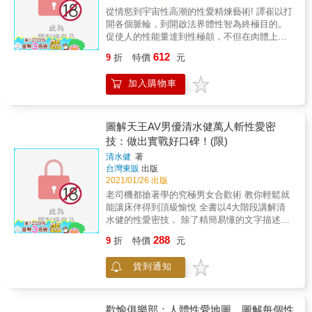
群的情慾樣貌，用自身經驗去挑戰這個社會看
從情慾到宇宙性高潮的性愛精煉藝術! 譚崔以打
待女人和同志性愛的角度，並且開創空間讓我
開各個脈輪，到開啟法界體性智為終極目的。
們更自由地去尋找自己。」──呂欣潔 ▍性別認
促使人的性能量達到性極顛，不但在肉體上能
同｜親密接觸｜身體探索｜伴侶相處 ●如何更
享受性愛的高潮， 更能在精神上到達超意識的
貼近自己喜歡的性別氣質？ ●如何找到適合自
612
9
折
特價
元
狂喜，到達宇宙性高潮，也就是進入了狂喜的
己的情慾劇本？ ●女女愛到底怎麼做？正港女
境地， 使人大樂無限，在其中瞥見本心本性的
同A片哪裡找？ ●如何與另一半溝通性事？ ●維
加入購物車
神性，進入精神性的超越的殿堂。 譚崔簡單的
持性愛火花的祕密，「死床」不要來！ ●女女
說，就是經由性能量與愛力而達到開悟覺醒的
也需要安全性行為，卻時常被忽略。 ●親吻、
靜心方法。 它是一個修煉的途程，而不是只停
前戲、指交、口交、肛交、磨豆腐，詳細解說
留在肉體上的性行為與享樂， 它最終的目的是
圖解天王AV男優清水健萬人斬性愛密
加圖解。 ●性玩具挑選與使用指南。 ●不想出
要帶向成道覺醒之路。途中必經許多基本功
技：做出實戰好口碑！(限)
櫃，又不會誤導婦科醫師的對話技巧。 ▍性愛
法、身體的鍛練以及 心理的穿越，最後便迎向
該帶來的是滿足和幸福感，而非壓抑與痛苦；
清水健
著
靈性的擴展跟成長。 綜觀人類歷史，性的議題
▍我們都值得，也有能力享受自信且愉悅的性
台灣東販
出版
一直是人類生活中的一大問題，它所引發的不
愛。 與性相關的議題，往往交雜著羞愧與無
2021/01/26 出版
但是個人的生命問題，也是國家社會諸多的紛
助：初初感覺身體慾望時，有的是緊張和恐
老司機都搶著學的究極男女合歡術 教你輕鬆就
擾問題，性的問題有解決之道嗎？有什麼具體
懼；和伴侶遇到性的問題時，第一個念頭是自
能讓床伴得到頂級愉悅 全書以4大階段講解清
的方法可以改變和轉化幾千年以來人們對性的
我質疑──是不是我有問題？我的身體不夠有吸
水健的性愛密技， 除了精簡易懂的文字描述
迷思？很多人已被性問題的迷思與迷亂之潮水
引力嗎？ 性只能做不能說的觀念充斥台灣社
外， 還以令人臉紅心跳的精美插畫來輔助說明
淹沒，以致於狂亂毫無目的的奔忙於性海之
288
9
折
特價
元
會，女人的性和同志的性尤其嚴重。即使在同
「性愛重點技巧」 ◎日本天王AV男優清水健殿
中，因此，解決性的議題是目前當下的迫切要
志文化逐漸被看見且接納的現代，仍有許多人
堂級性愛密技無私大公開 ◎男女床第4大步
務。 在留德期間，有幸的接觸了譚崔
貨到通知
因為擔憂自己的同志身分不被接受、困惑於自
驟、40項愉悅技巧全揭露
（Tantra）課程，譚崔簡單的說，就是經由性能
己的性別氣質，而對內心的慾望產生罪惡感與
量與愛力而達到開悟覺醒的靜心方法。它直接
羞恥感。 作者呂欣潔長年投入台灣同志運動，
以人類最需要卻最避諱的性（sex）為入手，直
她以其親身經驗、長期研究與調查，有數據、
歡愉俱樂部：人體性愛地圖，圖解每個性