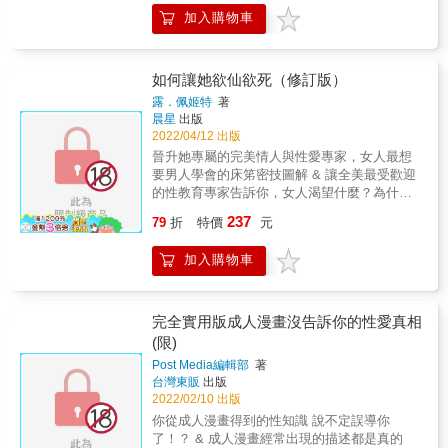
這本書，深埋在體內深處的炸裂高潮 挺屌可
日抽選，照表操課，少年宜練「丹鳳朝陽」強
對性的興趣降低讓慾火難以燃起、勃起硬度問
加入購物車
得，絕非難事， 要多深就有多深，要幾次就有
筋骨，中老年可習「首尾相連」壯腎腰。其中
題影響了性的興奮、過早射精讓性愛提前結
幾次！
包含了非常人能力可及的上乘奇招怪式，非武
束，以及無法在陰道內射讓彼此的感覺都很不
功高強者，務必量力而為，千萬勿欲自娛而自
好，甚至沒有性高潮對性生活感到不滿意等
如何讓她欲仙欲死（修訂版）
誤，切記切記！內附拳譜則為三十二式性愛奇
等，這些涉及性行為的負面問題，都會為其帶
技的招式圖解。讀者欲私藏偷練、亦或餽贈親
露．佩姬特
著
來焦慮和痛苦，直接或間接的影響親密關係。
晨星
出版
友皆宜也！★本書特別邀請到業界兩大高手為
而探索每個人性問題的形塑原因和歷程，也成
2022/04/12 出版
本書評點奇招三十二式手槍女王袁非（涼圓）
為了我在性學領域非常寶貴的經驗。 性，是造
╳亨利市長（知名兩性寫手）高手過招果然不
晉升她專屬的完美情人與性愛專家，女人最想
物者給予生命延續以外，一份最神奇、最不可
同凡響，第一位是從八大行業畢業的「袁非」
要男人學會的床笫密技圖解 & 讓全美最受歡迎
思議的禮物，性經驗因人而異，有些人缺乏性
（涼圓），出版過《手槍女王》一書，新書甫
的性教育專家告訴你，女人渴望什麼？為什麼
的認識或是摸索，以至於有「性到要用時，方
上市，即再版，可知大家對於性慾之渴求，她
會渴望？ 書中收錄許多鮮為人知的性愛技巧，
恨少」的感嘆，有的人則是看AV學性愛，由於
237
79
折
特價
元
以自身擊發過一萬隻雞雞的經驗來評點這部
保證讓她為之狂野萬分。 & 從營造浪漫氣氛的
成人片多是以性刺激引起性慾為主軸，少了一
《九真陰經》，觀點之歪，讓人莞爾，經營
祕訣、精熟細緻的前戲藝術，到找出女人難以
些正確性愛知識，或多了有違道德、常理，甚
加入購物車
《袁非人生信念研究所》Podcast頻道。第二位
捉摸的性感帶。作者毫不保留地提供各種完美
至觸法的內容，若因此照本宣科，性生活可能
高手是兩性知名部落客「亨利市長」，號稱人
的性愛技巧與細節：手愛、口愛、抽插
就會帶來困擾。為了協助讀者理解性生活中，
體觀察師，一張嘴就能從乳頭聊到龜頭，幽默
&hellip;&hellip;各種新奇體位不一而足，讓你的
不順遂和受阻的因素，並預防性問題的產生，
詼諧，文筆令人讚嘆。有興趣者可以去《亨利
她達到極致高潮。 & 超過七十幅詳盡插圖，還
完全實用版成人漫畫沒告訴你的性愛真相
我會以性學的觀點和實務的經驗，從性心理、
乳頭市》瞧瞧。奇書，一本正經地胡說八道的
有性愛玩具目錄及使用技巧，是床笫間取悅女
親密關係及性行為等面向，去探討各式各樣的
(限)
「幹畫王」（誇獎意味）明明畫得這麼唯美、
人、溺愛女人、讓女人興奮到不行的男人不可
性愛狀況和性問題案例。另外，還將解答人們
Post Media編輯部
著
衣飾考究，搭上解說卻只能狂笑不止，已經不
或缺的性愛好幫手。 & ◆前戲&mdash;五種感
的一些性疑惑，分享特殊的性議題故事，以及
台灣東販
出版
覺得在看性技書，亦非特技或神技，而是科幻
官喚醒她的身體 ◆手愛&mdash;親吻+愛撫+挑
提供上述這些性問題的處理方法，包括簡單的
2022/02/10 出版
武俠鉅作。雖然看整本書的過程只剩爆笑和瘋
逗，把她推至瘋狂邊緣 ◆舌頭&mdash;溫潤銷
性技巧練習去克服對性愛的恐懼、性趣缺乏、
你從成人漫畫得到的性知識 說不定誤導你
狂吐槽，但精緻的造型和人物嚴肅的表情，搭
魂的口愛藝術 ◆玩具&mdash;增強性愛體驗，
男女性興奮不足、沒有性高潮或不易控制射精
了！？ & 成人漫畫經常出現的描述都是真的
上介紹，別說，還真能覺出古人當年是如何抱
怎麼玩？哪裡買？ ◆體位&mdash;變幻無窮的
等常見的性困擾。 每個人都有權利擁有自在、