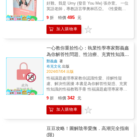
日常生活中增加性慾？洗鴛鴦浴、一同觀看火
好難。我是 Umy (發音 You Me) 張亦萱。 一位
熱的影劇、愛撫遊戲等都能挽救兩人的親密生
英語老師，專教語言學奧林匹亞。《性愛觀》
活。對自己的身體自卑、性交時感到疼痛、做
這本書的源起，來自我教學時承接到的挫折與
495
9
折
特價
元
愛找不到快感、勃起功能障礙該怎麼辦？OliviA
猶豫。我不斷看見這個世代的無助與沈默，我
在書中都有建議的解決方法，可以按照索引找
叫他們「脆弱世代」。這些世代的 人是誰?是
加入購物車
尋你感興趣的部分。本書特色◎舒服的觸摸技
我所有的學生：從國小到大學，公立、私立、
巧：軟著陸觸摸、密著式觸摸、感官觸摸，掌
資優班到自 學生。我發現一個普遍的狀況，儘
握三種按摩手法，拉近與伴侶的距離。◎情而
管台灣的教育越來越多元，但孩子 的好奇心與
不色的示範：內頁邀請人氣男優北野翔與透明
探索力正在急速弱化。發生什麼事？因為他們
一心教你重拾性心：執業性學專家鄭義鑫
系女優古川伊織示範，詳細圖解讓人好上手！
的生活，太危險了!社群創造了脆弱世代的生
為你解答性問題、性治療、充實性知識的
◎解答性愛的困擾：你與伴侶的性愛毫無新
活，也改變了每個個體的可能性。孩子們的生
性福教戰手冊
鄭義鑫
著
意？生活不同步？性冷感？性交疼痛？種種不
活是：限動圖文不符的片段。孩子們的人格
布克文化
出版
解的性困擾，在這本書都會獲得解答。
是：修飾過的訊息與美圖後的那個角色。「老
2024/07/04 出版
師，我該從哪裡找回自己？」「腦海中這麼多
性福議題處理專家教你認識性愛、排解性疑
聲音，都是我此刻真正的感受，但是它們在打
慮、解決性困擾 本書是為你解答性疑惑、充實
架！」我察覺，孩子們很容易累。我發現，孩
性知識的性福教戰手冊 性福議題處理專家專業
子們很容易緊張。還有，孩子們很容易自己嚇
性諮商、性治療的實踐技術指南 無論你是好奇
自己。明明網路資源爆炸豐富，孩子的思 考面
342
9
折
特價
元
而閱讀、想弄懂對性的疑惑，還是即將展開第
向卻相當匱乏，越是聰穎優秀的學生，越容易
一次的性經驗，不知道該怎麼進行，亦或是你
受到情感左右，輕易跌落谷底譴責自己，我很
加入購物車
正處於性生活不協調的狀態，性事屢屢受到阻
揪心。當社會鼓舞「自由探索、自學時代、 脆
礙、碰壁，甚至是身為老司機的你，愛愛過程
弱的力量」宣導與執行，我看見的卻是背後，
已經無法感到性愉悅等等，本書都有合宜的解
孩子們的自我價值感 極度失衡與迷惘。「老
答和技巧傳授，幫助你更好掌握自己身體的感
豆豆攻略！圖解陰蒂愛撫．高潮完全指南
師，『做自己』好難。」 這才是真正的無助。
受，或與伴侶探索、開發更豐富及愉悅的性愛
(限)
在教與學當中，不斷琢 磨與操練這個議題。終