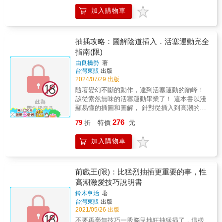
體的防衛機制才會真正卸下，全心全意地投入
傳。其實，在不損及配偶權益且在伴侶雙方知
加入購物車
並享受其中。◎緩解射精焦慮：亞當理論的核
情的情況下，開放式關係或許是一種從根本解
心是「非射精性高潮」。當你學會控制射精衝
決外遇問題的途徑，且在人權呼聲喊得震天響
動並延長交合時間，身體會進入一種不累、不
的現代，不妨將性愛分離看作是一種能維持婚
喘的狀態；這不僅能解救擔心表現不佳的男
姻關係且兼顧保障情慾人權的好方法。本書出
抽插攻略：圖解陰道插入．活塞運動完全
性，更能在不依賴藥物的狀況下，享受前所未
版的意義在於給婚姻中或者未婚的女性，提出
指南(限)
有的興奮與持久。
目前人際感情關係的社會現況及各自可以尋求
由良橋勢
著
的出路。每個人可依照自己的性格、所處周遭
台灣東販
出版
的環境及過去的生活經驗，多方嘗試比較後再
2024/07/29 出版
去做選擇。也許妳還是選擇安於傳統一對一的
隨著變幻不斷的動作，達到活塞運動的巔峰！
性愛，這沒有什麼不對；或是你想要拓展一對
該從索然無味的活塞運動畢業了！ 這本書以淺
多的性愛關係，也是一個可行的方向。本書將
顯易懂的插圖和圖解， 針對從插入到高潮的活
提供全面解析，讓您在處理伴侶問題時能作為
塞運動， 深入講解更多如何點燃慾火、為女性
參考。
276
79
折
特價
元
帶來無窮快感， 以及提高持久力的抽送方式，
是全天下男性必讀的性愛寶典!! &
加入購物車
前戲王(限)：比猛烈抽插更重要的事，性
高潮激愛技巧說明書
鈴木亨治
著
台灣東販
出版
2021/05/26 出版
不要再毫無技巧一股腦兒地狂抽猛插了，這樣