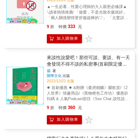
變化，也在繼續改變，且改變的速度甚至遠遠
機裡的A片並自慰，兩人年齡、身形、A片和繪
｜性愛三八事podcast 主持人許佑生｜性學
害。用自己喜歡的方法讓身體記住絕頂快感
▲一生必看，性愛心理師的大人親密必修課▲
超出我們的想像。 當外在環境已經成形，性解
本的反差，形成了多麼違和的景象啊！ 由於機
家、作家莊梓昱｜聯合醫院泌尿科醫師許常德
後，與情人做愛的時候也比較容易達到高潮。
∖讀者熱情推薦∕ 「做愛，不是光脫衣服就好」
放帶領著新時代人類走向開放式關係，身處其
構工作人員多為女性，欠缺與異性青少年談性
｜知名音樂人、作家張慈宜｜輔仁大學心理系
(p.118） ＊陰道內有快感的部位只有兩個地方
「兩人關係變得更舒服超棒的♡」 「太驚訝
中的人肯定它帶給人類社會更多的和諧，甚至
的經驗，因此事後的輔導就落到，在一眾女人
副教授曾馨儀｜《今夜一起為愛鼓掌》執行製
──G點和子宮頸口，刺激這兩個以外的地方，
了，為什麼我現在才知道」 「啊啊啊身體反應
提出「共榮」的境界，也就是放棄對伴侶的掌
堆裡工作的我身上（非常吃香且稀缺的男性角
333
9
折
特價
元
作人臧鴻儒｜精神科醫師魏福全｜精神科醫師
都是白費力氣。將手指像陰莖那樣抽送的動作
&hellip;&hellip;真的很奇妙！」 「驚人的實戰
握；事實上，開放女人的情慾反而可以減輕男
色）。孩子在自慰的行為表現我是認可，只是
蘇益志｜華人伴侶與家族治療協會理事長顧芳
完全是受到成人電影的影響，根本不得要領。
技巧」 「沒有人會教你的身體溝通」 「用身體
人在性事方面的壓力，因為男人可以不必承擔
針對地點和尊重他人的態度，給予一些告誡，
瑜｜顧家醫療、顧芳瑜泌尿科診所院長 聯合推
加入購物車
(p.126） ＊陰莖最敏感的地方是上方的龜頭和
說愛吧」 「大小沒有那麼重要」 「不要只談貸
必須滿足女人情慾的全部責任，不如給她自
少年問我自慰能在哪裡做？寢室有人（同儕）
薦（以首字筆畫排列）
包皮繫帶。口交時就算女人努力含到根部，陰
款，也要談談房事」 「自慰是與最愛的自己做
由，讓她有更多的鍛鍊及探索，女人最終還是
怎麼辦？機構是多人合寢，只有浴廁可單獨使
莖也不見得有多大的快感，反而讓自己很不舒
愛」 「我們全身都是性器」 ★性愛關係也是人
會把性愛的樂趣回饋到男人身上。 本書特色 專
用，而這些地方不合適我也知道，又礙於機構
服。 & 宋醫師給讀者的叮嚀 在本書中，我以婦
際關係，所以，有時候內心衝突其實大於身體
來談性說愛吧！那些可談、要談、有一天
業： 潘俊亨醫師為知名的婦產科醫師，也是愛
管理涉及許多面向，所以我也只好回應：讓我
產科醫師和性科學研究者的觀點， 憑藉著曾經
因素。★ 性慾是本能，就像食慾一樣。但在知
會發現不得不談的私密事(首刷限定優惠
麗生醫療集團的創辦人，除了長期耕耘醫療專
想想！接著少年又問：什麼是早洩？我語塞！
替上萬名女性診療，為她們解答身體與性生活
道自己喜歡吃什麼、怎麼樣代表餓不餓的同
業，也幾度出書深度解析兩性情慾的內涵，網
版)
「就是&hellip;&hellip;很快就射出來」，接著針
揚
著
問題的經驗， 重新審視性行為與性高潮。 無論
時，你理解過自己的「性愛地圖」了嗎？還是
路節目《奕起聊健康》多次邀請潘醫師上節目
對院規進行遵循的勸導，性問題的部分草草結
開學文化
出版
男女，都應該要了解性伴侶的身體構造及反
對於自己的身體所知甚少？ 每個人的性格不
暢談性愛專題，逗趣生動又真誠專業的內容，
束，沒有太多深入的對談。其實事件之前，我
2022/12/22 出版
應， 並學習提升兩人感覺的正確技巧&mdash;
同，性愛的地圖也千百種。當了解自己的地
使影片在YouTube上累積破百萬流量。 愛麗生
沒那麼重視性議題對發育期的孩子們來說，是
✸ 首刷優惠 ✸ &附贈《臺虎精釀》啜飲室/《2
如此才是體貼的表現，很自然就能達到性高
圖，才能表達自我；看見對方的地圖，才能更
醫療集團旗下涵蓋婦產科診所、產後護理中
多麼使人費解和困惑，甚至我自己也從來沒有
人世界》情趣用品/《異物梗色工作坊》優惠折
潮。 我把「愉悅性愛」的關鍵細節都寫在書
靠近目的地，讓彼此的關係更加緊密。 做愛，
心、小兒科、整形外科等，潘醫師長期站在婦
想到這些問題呢！ 我反思孩子在原生家庭，是
扣碼 & 人氣Podcast節目《Sex Chat 談性說
中，送給渴望幸福的你！ &
真的不是脫衣服而已，脫下內心的不安吧！ 大
女健康服務的第一線，行醫30多年，深得無數
如何從父母那裡，接收到性相關資訊的？家長
愛》實體化！ 談論性癖很丟臉嗎？喜歡做愛的
人也需要學習「性愛課題」，更能提升關係的
360
9
折
特價
元
病患信任，還經常做公益演說，並蟬聯多年雜
對性議題的態度、價值觀和行為規範，又會如
自己是不是很糟糕？ 情慾與自我探索會不會扯
幸福感。 &
誌調查全國婦產科好醫師，近年更出版多本婦
何影響孩子對性的認知？而青少年對性的好奇
太遠了？ 情慾絕對不是「關起門來」才可以談
加入購物車
科、產科、成人議題暢銷書籍，讀者好評不
和渴望嘗試，卻又常常被禁錮和壓抑，導致他
的事 慾望若能被好好接住，那不安的心也能得
斷。 實用： 揭露當前女性的情慾狀況，促使社
們不得不暗地裡偷偷摸摸去做一些觸規、違法
到安撫 過去總是恨，抱怨社會與體制從沒教我
會更正面看待男歡女愛這件事，讓它往健康的
的嘗試，這些生理、心理動力驅使的性行為，
愛與做愛，總是埋怨學習路上的緩慢、感情路
方向發展，造就更幸福快樂的社會。 另外，這
讓我深刻認知到性的重要性，也是我真正對
上的顛簸，但此刻回過頭看，因為節目遇見各