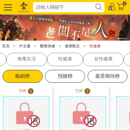
0
首頁
＞
中文書
＞
醫療保健
＞
健康觀念
＞
性健康
無毒生活
性健康
女性健康
暢銷榜
預購榜
最受期待榜
TOP
TOP
1
2