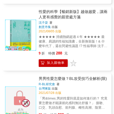
片&hellip;&hellip; 他，可以完成女生想要的一
如此寶貴，一個字也不容忽視和誤解。
切。 & AV現場超過15年，3,000女性交手經
&mdash;&mdash;《時代》雜誌 金賽教授以超
驗， 會讓女孩情慾衝腦、眼冒愛心，下面
性愛的科學【暢銷新版】越做越愛，讓兩
脫的態度和精準的資料斬斷了桎梏，願他探尋
★★★的情色王子一徹 一次揭露那些女生不說
人更有感覺的親密處方箋
真理的精神永不磨滅。&mdash;&mdash;《紐
的內心渴望 ～首本結合勵志、爆料、技巧的性
約時報》
沈子棨
著
愛心靈專書～ & #勵志_AV王子成長史 ․想要自
創意市集
出版
己有魅力，找個崇拜的人來模仿 ․超強的性慾
2021/08/05 出版
無處用，把興趣變工作 ․再糟糕的缺點，換個
★★★★★ 持續熱銷超過４年 ★★★★★ 最
角度也是優點 #爆料_A片現場背後的真相 ․女
健康、易讀的性福知識書，全新換裝版！& 什
生看的A片有什麼不一樣 ․潮吹其實是女優們的
麼年代了，還在閃避性議題 !? 性福導師 沈子棨
苦差事 ․呻吟、嬌喘、顫抖，用演得比較快 #女
💗 專業、暢銷作品 結合實際情慾案例，一本你
生最愛技巧_3,000女性交手總結彙整 ․一徹的
288
9
折
特價
元
我都必須研讀的SEX親密處方 人類最重要的性
前戲這樣服務女生：吻、牽、眼神談心 ․女生
器官就是大腦，70％的性困擾來自於心理。 什
無法抗拒乾淨的另一半，把自己清潔乾淨 ․舒
加入購物車
麼是「性愛的科學」？就是連貫外表到心理的
服的指愛，關鍵在指尖的_____ Dcard 女性狂
專業學問。 【本書特色】 當我們談論著性，其
熱討論的性愛儀式：心癢難耐，我想要這樣愛
實說的都是愛 做愛真正的快樂，是打從心底滿
愛！ & ☆以前對這種事情根本就不期待，但是
足 全書從男生、女生的外表一直探討到內心與
男男性愛怎麼做？BL攻受技巧全解析(限)
一徹王子⋯⋯讓我想要被這樣溫柔對待♡ ☆好
兩性親密關係，並結合性福導師的專業臨床經
期待被這樣服務喔，一徹真的很懂女生(/// ▽
R-BL研究會
著
驗，要你一窺、正視、理解兩性相處時，容易
台灣東販
出版
///) ☆做愛應該是享受的，肉體上被滿足、心靈
面臨的各種性愛疑惑等「兩人才有」的親密問
2021/07/28 出版
上也被滋潤了。 完全揭露女孩想要親愛接觸，
題。當中，更有性福導師治療成功的案例分
徹底指導男孩另一半想要的感覺
「男&times;男的性愛到底是如何進行的？ 究竟
享，包括性認知、性技巧、性生理、性心理、
要怎麼做才能讓彼此感到無比舒服？」 接吻、
性感覺、性品味等知識，是本相當實用性愛概
口交、乳頭自慰、前列腺、雌性高潮、陰莖構
念手冊。 只有愛不行嗎？性有比愛還更重
造與使用法、臀部的性感帶與使用法、潮吹