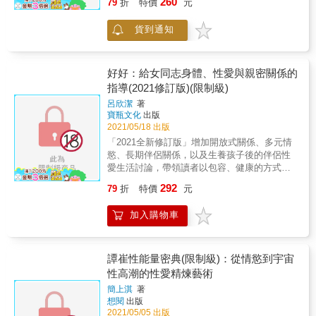
260
要？ 天吶～兩人不做愛，會外遇只是剛好而
79
折
特價
元
&hellip;&hellip;等，男性身體與快感的祕密、男
已？ 這年頭做愛容易相愛難，連性愛愉悅也很
男性愛實踐技巧全公開！因為內容真實描寫男
難？ 男人認為性能力＝存在感，但女人並
貨到通知
男性愛大小事，所以除了男同之外，熱愛BL、
不認同；女人認為裸體才性感，但男人卻愛若
對BL性愛充滿好奇心、想深入BL性愛的腐女也
隱若現。 理想的凹凸節奏是體貼和溝通，非避
很適合閱讀，這真可說是一本作為創作資料，
而不談；擁有健康的性生活，是給另一半最好
或追求新的快感時，都能派上用場的科普書！
好好：給女同志身體、性愛與親密關係的
的禮物。 性，只是一種結果 ❤ 愛，才是重要過
★該「攻」哪裡？該怎麼「受」？詳細解說男
指導(2021修訂版)(限制級)
程
人與男人間的性愛技巧 ★好男人必學！精闢解
呂欣潔
著
析男性如何讓男性意亂情迷、絕頂升天的密技
寶瓶文化
出版
★深入淺出的解說文字搭配情境式插畫，從醫
2021/05/18 出版
學與心理學的觀點，解說真實的男性身體與BL
「2021全新修訂版」增加開放式關係、多元情
性愛
慾、長期伴侶關係，以及生養孩子後的伴侶性
愛生活討論，帶領讀者以包容、健康的方式與
自己及伴侶的身體相處。 ★內容簡介 「每個女
292
79
折
特價
元
人的身體都是特別的。」無論如何，妳要有這
樣的信念。 一定要進入陰道才是做愛？如何提
加入購物車
升性愛技巧？ 停止陰道神聖化與骯髒化，拉
子、直男異女都該看的女性情慾探索。 「市面
上的兩性文章，那些男人該做的事、女人該有
的樣子，都跟我們格格不入。希望這本書能給
譚崔性能量密典(限制級)：從情慾到宇宙
年輕的女同志朋友一點鼓勵，知道你並不奇
性高潮的性愛精煉藝術
怪；也給資深的女同志朋友一點啟發，或許我
簡上淇
著
們能有和自己與對方的身體互動的不同方式。
想閱
出版
我們得不斷地談，以訴說來記錄台灣女同志社
2021/05/05 出版