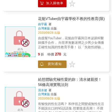
尬？ 與其霧裡看花，不如一次學個明白。 本書
是自私的，你了解自己的身體嗎？ 讓我們拋開
加入購物車
由專業婦產科女醫師宋美玄用輕鬆自在的方式
俗套的愛情動作片，還在研究哪個動作卡卡
向父母及女孩們科普成長中關於「性」的那些
的？為了配合對方而充滿彆扭？ 別傻了！用這
事：男女兩性的異同、第二性征的出現及特
本書你一個人也可以玩得很嗨！刺激敏感帶的
點，青春期性心理變化及引導；避孕以及性病
花魁VTuber由宇霧學校不教的性教育(限)
方式有上千種，別自己偷偷樂，還不趕緊跟好
的基本知識及性暴力的自我保護等
友閨密分享！ 歡愉是無私的，你了解伴侶的身
由宇霧
著
&hellip;&hellip;瞭解性教育的基本知識，掌握正
台灣東販
出版
體嗎？ 你還在看那些如何攻陷另一半的床上神
確的教育方法，希望協助父母將曾經不可說、
2020/09/28 出版
技？瞻仰ＡＶ大神如何讓男／女神們神魂顛
現在卻不得不說的性知識，明明白白、毫不回
倒？ 別蠢了！沒有哪一招可以行遍天下，唯有
由虛擬YouTuber．花魁由宇霧與日本泌尿科醫
避地講個痛快。 願這本書可以讓家長不再因尷
直接探索親密對象的身體，深入實驗每一個敏
師攜手合作， 向世界無數迷惘之少男少女傳播
尬而在家庭性教育中缺位，孩子也永遠不會因
感帶，才能找到真正的極樂天堂。 不管你研究
正確性知識的性教育手冊！ 以「失敗性經驗」
懵懂無知而受傷害。 ★本書特色  一本以輕鬆
的對象是女人、男人、異性戀、同性戀或跨性
為主題的影片頻道「好事多磨性教育」（しく
270
的漫畫形式普及性教育知識的科普圖書，既形
9
折
特價
元
別的人，你都可以依本書按圖索驥，鑽研自己
じり性教育） 為人所知的VTuber「花魁由宇
象有趣又科學專業。  針對家庭的青春期性教
和對方的身體，運用大量、專業且經100%實驗
霧」， 在專業醫師監修下，與大家分享自己在
育指導書，主要解決女孩的性教育問題。  由
貨到通知
認證的「探索」技巧，從指交、口交、肛交到
性方面的失敗談與經驗談， 並將中學、大學、
日本超人氣專業婦產科醫師宋美玄監修指導，
各式吹拉彈打（？），任君挑選。 拜託！都要
初嚐禁果者都該知道的性知識搭配漫畫集結為
給予最正確的性教育知識！
2021年了，別聊到性就害羞！ 來吧！用優雅的
一冊， 是本不分男女老少都適用的性教育書
口吻，說出你喜歡做愛，而且你喜歡
籍。 ＊醫師X花魁VTuber，專業與迷人的組
給想體驗究極性愛的妳：清水健親授！
&hellip;&hellip;的方式，然後你將發現這個領域
合！讓你搭配漫畫，輕鬆學習正確的性知識 ＊
56條高潮實戰法則
比你想像得更寬廣，因為性不僅能兼具快感與
韋宗成、哈亞西（けんじ）、紅豆子あずき
清水健
著
美感，更能讓您成為更具生活品味的人。
こ、松果&hellip;&hellip;多位知名漫畫家聯名好
台灣東販
出版
評推薦！
2020/08/26 出版
有愉悅的性生活嗎？ 和伴侶之間變成無性生活
不能說出口的NG話語集 想要陰道高潮！ 不擅