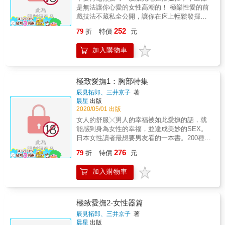
是無法讓你心愛的女性高潮的！ 極樂性愛的前
戲技法不藏私全公開，讓你在床上輕鬆發揮致
命吸引力 & 做愛的時候大家覺得前戲與抽插哪
252
79
折
特價
元
一個比較重要呢？ 很多男性常常會跳過前戲，
不然就是隨便親一下、舔一下、摸一下、揉一
加入購物車
下、摳一下， 就自以為厲害的問女生：「濕了
嗎？」接著便直接插入進行活塞運動了。 殊不
知其實前戲對女性達到高潮是至關重要的關
鍵！ 只要前戲做得好、做得巧妙，就能點燃女
極致愛撫1：胸部特集
性的慾火，進而在正式做愛之後， 達到一次高
辰見拓郎、三井京子
著
潮、連續高潮，讓兩人的性愛火焰燃燒到幾乎
晨星
出版
快要變成一片焦土。 & 本書將以淺顯易懂的方
2020/05/01 出版
式，來為大家解說前戲的技巧。 其中包含「鮮
女人的舒服╳男人的幸福被如此愛撫的話，就
為人知的女人性愛真心話」、「你不可不知的
能感到身為女性的幸福，並達成美妙的SEX。
女性身體構造」、 「插入之前常見的疑問Q＆
日本女性讀者最想要男友看的一本書。200種愛
A」等三大單元，Step by step帶你一步一步深
撫胸部的方法，沒有一本書寫的比這更詳細
276
入瞭解前戲技巧的奧義。 此外，還會另闢專欄
79
折
特價
元
了。女性的真心話──我要更多愛撫！胸部舒服
解答諸如：「生理期前情慾難耐的誤解」、
的真心話，由本書作者三井京子來負責解說。
「春藥真的有效嗎？」、 「潮吹真的會舒服
加入購物車
對女性來講，胸部就是性命。男性很喜歡胸
嗎？」、「巧克力可以增加性慾!?」、「SM真
部，把胸部當作治癒人心的部位。不過只要乳
的會讓人興奮嗎？」&hellip;&hellip;等等， 讓
頭受到愛撫，這種舒服的感覺也能讓女性感受
人在意卻又無從獲得正解的疑問，藉以讓讀者
幸福的快感，使心靈得到治癒。本書另一位作
極致愛撫2-女性器篇
獲得更全面的性愛知識。 & 本書特色 ★無
者辰見老師寫到，如果陰蒂的快感是百分之
辰見拓郎、三井京子
著
論是毫無經驗的菜雞處男或是身經百戰的老司
百，那麼乳頭的快感就是百分之八十。如果同
晨星
出版
機都受用！ 教你如何一寸一寸點燃深藏女性內