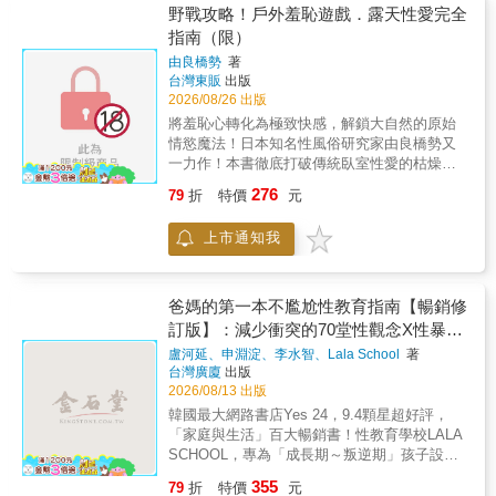
起讀，讓他充分愛撫我的胸部。請務必要給我
是一項深具優勢的繁衍後代的才華。因為在危
野戰攻略！戶外羞恥遊戲．露天性愛完全
一本，我很期待。──正子（23歲‧會計）本書特
機處處的原始時代，一切都必須「快」，如果
指南（限）
色1.完整分析各種類型的胸部、不同愛撫法所
慢慢來，可能一不留神，就成了獅子的食物
由良橋勢
著
帶來的快感及效果。2.豐富的照片與插圖解
了，如此一來有怎麼能讓自己的基因傳遞下來
台灣東販
出版
說，讓讀者可以按圖索驥，探索胸部的愛撫之
呢？因此諸多動物，包括人類在內，都練就了
2026/08/26 出版
道。3.文字直白，貼切描述200種愛撫胸部的方
「快」的本事。可是到了現代，在環境安適的
將羞恥心轉化為極致快感，解鎖大自然的原始
法，讓讀者可以享受健康的性愛。
情況下，性的滿足和愉悅之重要性不再亞於生
情慾魔法！日本知名性風俗研究家由良橋勢又
命的繁衍，因此應該由需要慢雕細琢、精心品
一力作！本書徹底打破傳統臥室性愛的枯燥限
味的「緩慢性愛」取而代之。然而從先祖傳承
制，將伴侶間的罪惡感與羞恥心轉化為強大的
而來的「快」的本能，要如何才能轉換到
276
79
折
特價
元
催情春藥。在沒有牆壁與天花板的野外開放空
「慢」的享受呢？本書作者根據自己的人生閱
間中，伴隨隨時可能被發現的驚險感，更能徹
歷和豐富的實戰經驗，經過多年研究，領悟到
上市通知我
底剝去心中的枷鎖、拆除彼此的心防。這樣的
許多訣竅，像是藉由氣功的練習以增進持久
性愛過程，不管對七年之癢的夫妻或陷入倦怠
力。可是他考慮到深奧的氣功可能會讓很多人
期的情侶而言，都是重燃熱情的絕佳機會。全
退避三舍，於是自創簡便的方法，只要依照書
書以符合當今時代、具備實踐性的性遊戲為主
爸媽的第一本不尷尬性教育指南【暢銷修
中揭露的方法，不用經歷和亞當先生一樣的艱
軸，從最基礎的無底褲人潮散步、若隱若現的
訂版】：減少衝突的70堂性觀念X性暴力
辛過程，就能輕鬆達陣。此外，亞當先生還提
春光乍洩，到大膽的野外自慰、暗流交纏的水
出應該擺脫「射精」和「高潮」之束縛的觀
關鍵對話課，跟錯誤百出的「網路老師」
盧河延、申淵淀、李水智、Lala School
著
中合體，甚至高恥度的排泄類羞恥Play，皆搭
點，認為並不是每次做愛都一定要射精，要達
台灣廣廈
出版
說bye-bye
配精美插圖與全新繪製漫畫進行詳細解說。幫
到高潮。性愛不應侷限在肉體層面，心靈層面
2026/08/13 出版
助讀者在「不觸犯法律」、「不給他人帶來麻
也是相當重要的一環，因為真正美妙的極致性
韓國最大網路書店Yes 24，9.4顆星超好評，
煩」且注重衛生的前提下，優雅、安全地享受
愛，是身、心、靈合一的。要如何才能達到這
「家庭與生活」百大暢銷書！性教育學校LALA
露天性愛的至高歡愉。無論是青澀的愛愛菜鳥
個境界呢？答案就在本書中。 本書特色1.運用
SCHOOL，專為「成長期～叛逆期」孩子設計
還是縱橫慾海的老司機，都能藉此邁向更深奧
穴位、呼吸等東方固有的房中技巧來克服早洩
的性教育指南！台灣知名作者、詞人 許常德 專
的性愛世界。野外性愛的核心魅力不僅在於怕
355
79
折
特價
元
問題。2.本書透過新的性愛觀念的建立，以及
文導讀，專欄作家小劉醫師、性諮商師王嘉