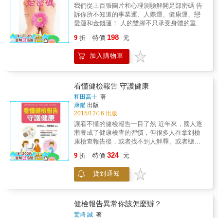
之外，本書同時在第二部分為讀者介紹「需要
&bull;感冒無藥可治，除了靠免疫力自癒，你還
我們從上百張圖片和心理測驗解開足部密碼 告
知道的身體知識」，諸如：一天要喝多少水才
有三大法寶。 &bull;補牙還在用汞齊？小心慢
訴你所不知道的事業運、人際運、健康運、戀
夠?我最近老是口渴、喝水多、常跑廁所，是糖
性汞中毒！可以改用什麼填料？ &bull;緩解更
愛運和金錢運！ 人的雙腳不只承受身體的重
尿病嗎?抽血檢查為什麼要空腹等，告訴讀者自
年期症候群，別用賀爾蒙補充療法，小心肌
量，也記載身體的所有經驗。想更了解自己
198
己一直以來都想知道的身體知識。 要有健康的
瘤、失智、尿失禁找上門。 特別收錄：45種一
9
折
特價
元
嗎？本書告訴你：◎腳掌分析
身體，必須要先能夠了解自己的身體，本書便
般患者不必進行的過度醫療避險清單，業界規
&mdash;&mdash;由腳掌外觀，有無脫皮、厚
是以這樣的初衷，帶給讀者更多的知識，引領
範大公開！ 讀完這本書，你會學到： ★一眼看
加入購物車
繭來了解自己的原始性格及壓力來源，還可以
讀者掌握自己的身體狀況，進而能打造出更美
出醫生開給你的藥有沒有抗生素，從此不再藥
看出戀愛和職業傾向 ◎趾相學
好的未來。 本書特色 ◎每一則健康檢查知識皆
單全收？ ★適度的健檢項目與頻率為何？怎麼
&mdash;&mdash;雙腳和人的潛意識有關，透
採一面文章，搭配一面圖片的風格，閱讀本身
免費？若想更周全，多做哪一項就夠？ ★想避
過判讀腳趾，引導出最理想的自己 ◎足部DIY
看懂健檢報告 守護健康
輕鬆無負擔，適合用作健康議題推廣用。 ◎市
開卵巢癌、睪丸癌、甲狀腺癌，你得少喝脫脂
療法&mdash;&mdash;從按摩、去角質、走路
和田高士
著
面過敏書籍大多仍以自己在家健康檢查的觀念
奶，為什麼？ ★預防腦瘤、心肌梗塞，與其動
方式，教你保養足部的正確方法，讓人生時來
康鑑
出版
書為主；少以「科普」式觀點切入。故，本書
刀，不如降三高，怎麼做？用吃的就辦得到！
運轉 譬如你可以觀察雙腳，並回答下列5項問
2015/12/16 出版
分兩部分：第一部分以學理切入，帶領讀者讀
腎臟科醫師的良心建言！不想越醫越病，你一
題。你寫出的答案，其實代表從腳掌所傳遞出
讓看不懂的健檢報告一目了然 近年來，國人逐
懂在各項健康檢查中晦澀的詞彙與專有名詞，
定要看這本書！ 根據全球資料庫網站
的身體訊息。現在請透過這五項問題，解讀其
漸養成了健康檢查的習慣，但很多人在拿到檢
使讀者知其然亦知所以然；第二部分則使讀者
「Numbeo」公布的醫療保健指數排名，臺灣的
中的含意，並且和自己的腳對話吧！： 1.請看
康檢查報告後，或者找不到人解釋、或者聽不
了解，當面對醫師時，醫生口中一些常聽到的
醫療保健不僅是亞洲第一，也是世界第一。但
看自己雙腳的外觀，列出兩到三項從腳趾甲到
懂醫師快速而簡略的解釋，更多人在看到自己
疾病，究竟代表什麼意思，而又該如何往哪裡
在這個冠軍寶座背後，我們的健保福利卻面臨
324
整體外觀的感想。 代表你「過去的關鍵字」 2.
9
折
特價
元
的報告上沒有紅字後，就把健康檢查報告書放
尋求協助呢？幫助讀者更能掌握自己的身體狀
日不敷出的窘境，其中最燒錢的病症，不是一
你今天特別在意的腳趾是哪一根？為什麼？ 代
到一旁去了。如果不懂這些數字代表什麼，等
況。本書便是從學理與生活雙管齊下介紹健康
般民眾認知的慢性病大宗糖尿病、高血壓等，
表你「目前最在乎的人生課題」 3.你最喜歡、
貨到通知
於沒有做健康檢查！本書從基礎開始，分門別
檢查。 ◎本書羅列101條關於檢康檢查與身體
而是慢性腎臟病，據衛生福利部統計2019年全
最引以為傲的腳趾是哪一根？為什麼？ 代表你
類逐條說明健康檢查報告上的數值意義，讓讀
疾病的學理知識，讀者能依循自己的需要與興
年健保支出共533億，「洗腎」人口超過9.2萬
「自身的強項」 4.不太喜歡、覺得難以忍受的
者即使只是拿到年度健康檢查報告書，也能快
趣，挑選想知道的章節便可迅速閱讀、掌握重
人，分析其中原因，值得大家關注的是：不當
腳趾是哪一根？為什麼？ 代表你「自身的弱
速瞭解自己身體內部正在發生的事，及早發
點。
健檢報告異常你該怎麼辦？
用藥。 不少民眾面對醫療都很習慣憑感覺：只
點」 5.將雙眼閉起來，是否有幾根擁有強烈存
現、及早治療！ 本書特色 && & 「就這一本，
是一個感冒，這家診所的藥吃了無效，就換別
鷲崎 誠
著
在感的腳趾？ 代表你「天生適合的課題」 十根