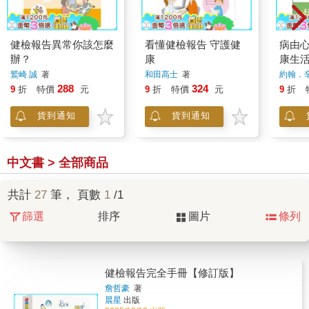
健檢報告異常你該怎麼
看懂健檢報告 守護健
病由心
辦？
康
康生
鷲崎 誠
著
和田高士
著
約翰．
288
324
9
折
特價
元
9
折
特價
元
9
折
貨到通知
貨到通知
中文書 > 全部商品
共計
27
筆， 頁數
1
/1
篩選
排序
圖片
條列
健檢報告完全手冊【修訂版】
詹哲豪
著
晨星
出版