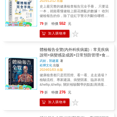
2025/12/12 出版
史上最完整的健康檢查報告完全手冊， 只要這
一本，就能看懂健檢上眼花撩亂的數據！ 收到
健檢報告的你，除了從紅字警示判斷你哪裡出
問題外，報告中繁複的專有名詞看得你霧煞
552
79
折
特價
元
煞！面對一長串專業名詞與數字，許多人不是
選擇忽略，就是陷入過度緊張。 本書用最淺顯
加入購物車
的文字和圖表，把健檢項目分成 18 類，告訴你
「這個數值代表什麼」、「哪裡可能出問
題」、「要怎麼預防或追蹤」。看懂健檢，不
再只依賴醫生口述，第一次也能自己掌握健康
體檢報告全覽(內外科疾病篇)：常見疾病
管理。 讓你真正讀懂自己的健康報告，你可以
說明×病變感染成因×日常預防管理×食物
從這本書中獲得以下資訊&mdash;&mdash;
數值參考……大多數的小病小痛都可以及
武劍，郭建麗
著
▶18 大健檢類別，完整覆蓋！ 血液、生化、影
崧燁文化
出版
早預防，治療、保養一次看！
像、心電圖等常見項目逐一解析，再複雜的報
2024/01/03 出版
告也不怕。 ▶淺白解說＋清晰圖表 將艱澀的數
健康檢查都只是照照燈、看一看、走走過場？
值化繁為簡，搭配圖表一目了然，立即掌握關
檢驗流程、專家建議、病變因素、臨床表現
鍵。 ▶數值迷思一次破除 提供正常範圍、異常
&hellip;&hellip; 關於檢驗醫學的點點滴滴攏報
可能原因，以及最實用的生活調整建議。 ▶醫
乎哩災！ 【內科檢查】 這一章主要關注內科方
檢專家撰寫 作者具醫事檢驗與教學背景，內容
276
79
折
特價
元
面的檢查，包括高血壓、糖尿病、冠狀動脈粥
專業又貼近日常應用。 ▶實用附錄，快速查找
狀硬化性心臟病、中風、高尿酸血症和痛風、
貼心收錄中英文名詞索引、健保代碼、自費檢
加入購物車
甲狀腺功能異常、血脂異常、慢性腎臟疾病、
驗參考價，查詢效率加倍。 本書特色 ◎專業把
肺部聽診異常、成人幽門螺旋桿菌感染等主
關，內容可靠 由中華健康促進暨衛教發展協會
題。這些內科檢查和相關疾病介紹幫助讀者了
理事長與前檢驗科主任醫師共同編撰，專業嚴