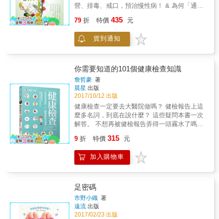
選12項（臺灣）民眾最常做的檢查、用藥、治
營、排毒、戒口，預治慢性病！ & 為何「通波
療等相關醫療行為。 他不僅引用真實臨床案
仔」後，心血管仍會重塞？ 排清毒素防動脈受
435
例，詳列過度醫療帶來的的各種危害， 同時提
79
折
特價
元
損才是治本之道； 痛症難以斷尾？ 戒夜影科食
出具體的預防與治療建議，還原醫療應有價
物有機會幫到你； 常規療法無法杜絕頑症復
值，真正保障大眾健康。 ◎看診、吃藥，你得
貨到通知
發？ 補充維他命B17 又是否絕望中的曙光？ &
到的是「治病」效果，還是「致病」風險？
「不用藥的醫生」伍志堅行醫四十載，見盡不
&bull;美國和英國醫學中心都指出：現行的醫療
少慢性病的奇難雜症，深明西醫以藥物及療
措施和藥品， 不僅至少四成無效，當中15%甚
法，只能治標不治本，他將在本書探究不同慢
你需要知道的101個健康檢查知識
至還可能有害人體。 &bull;新儀器﹅非侵入性
性病：心血管病、免疫系統失調以及退化病的
詹哲豪
著
﹅醫師推薦&hellip;&hellip;都不等於最佳醫療選
根源成因，解開人體缺乏營養素與積聚毒金屬
晨星
出版
擇。 以電腦斷層掃描（CT）為例：紐約哥倫比
與疾病之關係，並分享螫合療法排毒、補營和
2017/10/12 出版
亞大學醫學中心調查， 接受CT檢查引發癌症的
戒口的「不藥而治」個案，闡釋自療慢性病的
健康檢查一定要去大醫院做嗎？ 健檢報告上這
身故率，遠大於交通事故死亡率。 ◎醫院最常
良方！ & 另外伍醫生亦會引述醫學界對癌症成
麼多名詞，到底在說什麼？ 這些疑問本書一次
見的不當檢查，做了反而更糟糕？ &bull;
因的不同見解，並以外國科研為基礎，闡釋常
解答。 不想再被健檢報告弄得一頭霧水了嗎？
「肺」是輻射高敏感器官， 但定期篩檢並沒有
規和非常規療法的效用，讓你掌握更多預治頑
只要讀了這一本，人人都是健檢達人。 花了錢
比「不做檢查」來得好。 &mdash;&mdash;榮
315
症的資訊！
9
折
特價
元
檢查身體，倘若不能夠好好理解報告上面的道
總研究：結果異常者有九成三是假警報，過度
理，那麼不就太浪費了嗎?台大醫檢博士詹哲豪
診斷率高達七成八。 &bull;女性健檢常見的乳
加入購物車
另一新力作，以淺白文字搭上圖解，為讀者詳
房攝影，竟會提高乳癌發生率？十年來幾乎翻
盡介紹健檢報告上頭各種難懂的專有名詞到底
倍成長！ &mdash;&mdash;想確保乳房健康，
在說什麼。 為讀者量身打造檢測，選擇適合自
還不如「臨床觸診＋超音波」來得安全準確。
己目前狀況的健康檢查。從排泄物篩檢、血液
&bull;及早篩檢癌症可增加「五年存活率」？其
足密碼
檢查、肝腎功能測定，再到各種常見疾病的檢
實只是邏輯迷思。 江醫師指出三種常被忽略的
市野小織
著
驗，本書網羅各種讀者可能面對到的問題，僅
誤差值，教你看穿存活率的真面目！ ◎生活最
遠流
出版
用一本全解析。 除了健康檢查學理報告的解讀
常見的不當用藥與治療，正確解方看這裡：
2017/02/23 出版