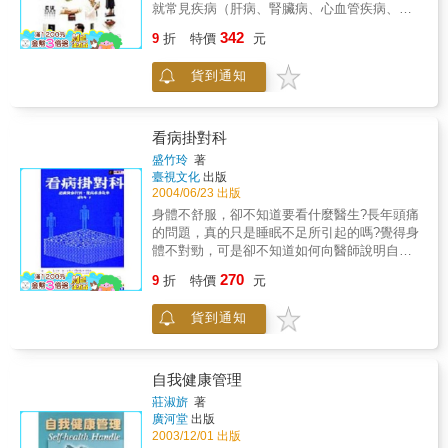
測這些計畫可能對居民健康與生活環境造成的
就常見疾病（肝病、腎臟病、心血管疾病、中
衝擊與影響。因此，本書所討論之相關內容，
風、癌症），進行健檢數據的解讀。此外，本
342
亦非常適合社區工作者參考，或許健康衝擊評
9
折
特價
元
書還針對一般人關心的價格問題，進行說明，
估技術可以成為我國健康社區營造的重要工具
讓您的健檢花費，更為合理實用。
之一，發揮守護美麗家園的實質功效，遏止不
貨到通知
利社區居民健康與環境生態的開發計畫。
看病掛對科
盛竹玲
著
臺視文化
出版
2004/06/23 出版
身體不舒服，卻不知道要看什麼醫生?長年頭痛
的問題，真的只是睡眠不足所引起的嗎?覺得身
體不對勁，可是卻不知道如何向醫師說明自己
的症狀?醫療科別百百種，到底要看哪一科才不
270
9
折
特價
元
會多走冤狂路呢?本書作者累積多年從事醫藥新
聞報導的經驗，深入淺出地介紹台灣豐療體系
貨到通知
中的門診科別。你可以從書中每個科別負責診
治的內容，以及不同科別的疾病可能出現的症
狀;並且教你如何自我檢查，供醫師作最好的判
斷。書中依目前各大醫院的科別，區分為「一
自我健康管理
般門診」及「特別門診」，除了一般我們所診
莊淑旂
著
識的診療科別外，還針對了許多特別的病症及
廣河堂
出版
心理狀態，讓不適者也可以到特別門診進行諮
2003/12/01 出版