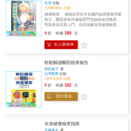
生智
出版
1999/08/01 出版
健康檢查 健檢診所近年在國內如雨後春筍般
林立，醫院原有的健檢部門也紛紛改頭換面，
爭取更多民眾上門。這些現象說明健康檢查不
再是貴族的專利，有愈來愈多的民眾有這項需
180
9
折
特價
元
求。 但問題來了！怎麼選擇健檢機構？診所
好，還是醫院好？而且健檢等級那麼多，應該
加入購物車
選擇哪一種？幾乎所有想要做健檢的人，一開
口就是這些問題。這還不打緊，做完健檢後，
許多人看著出爐的報告仍是一頭霧水。有的人
因為一、兩個異常數據而緊張得半死，有的人
輕鬆解讀醫院檢查報告
則以為一切正常，就是健康滿分。這種情況恐
稻富惠子
著
怕有檢查比沒檢查還糟。 在健檢資訊如此缺
台灣實業
出版
乏的情況下，本書提供所有讀者最實用的資
1997/12/30 出版
訊，包括健檢機構的逐一介紹和比較，讓讀者
162
9
折
特價
元
對各種健檢機構的特點和優缺一清二楚。此
外，本書以深入淺出的筆調，引領讀者正確解
貨到通知
讀健檢結果，幫助個人掌握健康狀況。更重要
的是，本書對健來概念有正確完善的說明，是
受檢人和關心健康的民眾不可錯過的好書。 作
者簡介 張 王黎 文 民國五十八年
生，清華大學經濟系、政治大學新聞研究所畢
全身健康檢查指南
業。現任《中國時報》記者，主跑醫藥新聞，
曾任醫藥記者聯誼會會長。 著作／健康檢查
安藤幸夫
著