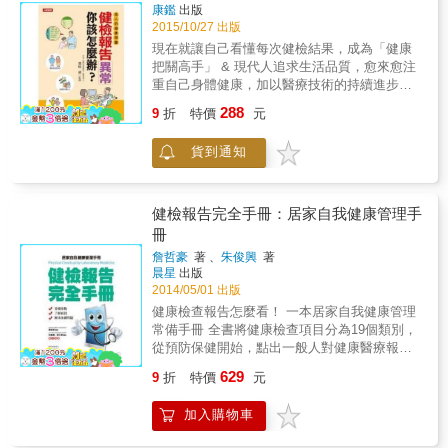
破解健檢數字的玄機！」 ● 健康檢查報告書該
家拿藥；肝不好，西藥和保健藥丸合併吃；胃
康鑑
出版
腳趾各自都有不同的含意。請觀察特定的腳
怎麼閱讀？項目與數值代表什麼意思？讓這本
食道逆流、胃燒心，就服用胃酸抑制劑；工作
2015/10/27 出版
趾，詳細判別其中的訊息吧！
書來告訴你！ ● 從最簡單的BMI指數，到血
忙碌，體重一直攀升，沒時間運動就吃減肥
現在就讓自己看懂每次健檢結果，成為「健康
糖、脂肪、肝功能、腎功能、尿酸檢定、大腸
藥；預防勝於治療，每年花大錢做高精密健檢
把關高手」 & 現代人追求生活品質，愈來愈注
檢查、胸部腸胃X光、腹部超音波、心電圖、眼
&hellip;&hellip;殊不知，一知半解下，甚至是完
重自己身體健康，加以醫療技術的持續進步，
睛、耳朵、大腦、骨骼，寫在健檢報告上的數
全放空地全數聽從醫療人員指示，只是不負責
因而健康診斷技術與種類亦隨之蓬勃發展。一
288
字不只是數字，這些都代表了你的健康，請一
9
折
特價
元
任地讓自己的健康陷入危機。 身為腎臟科名
般人很容易便迷失在各類健康檢查的繁複項目
定要讀懂它！ ● 及早發現，及早治療，同樣是
醫，江守山醫師不畏醫界的撻伐，將面對洗腎
文字與結果數字當中。 & 因此一本能夠給予讀
糖尿病，在健檢數字變紅前就發現，治療成效
貨到通知
患者的無力感，化作實際行動寫就本書，把醫
者全方面健檢常識的經典好書便是十分必要
絕對比發病後才開始治療好！請對自己好一
界不能說破的暗黑秘密攤在陽光下，並且提供
的，本書讓讀者能夠輕鬆了解各類健康檢查，
點！ ● 「健康」是報酬率最高的投資，請看這
讀者真正需要的「適度」醫療保健對策。 如果
包括檢查內容、檢查注意事項以及如何讀懂健
本書，學會如何詳讀健檢報告書，獲得最大的
你不想淪為「醫療白老鼠，不明所以的為開發
檢報告，是非常實用且一目瞭然的指南。 & 健
健檢報告完全手冊：居家自我健康管理手
利潤──健康！ ● 本書透過精采簡單的圖片及表
新藥貢獻」，並且不至於偏激到認為「沒檢查
檢數據告訴你是否有罹患生活習慣病的風險 &
冊
格，搭配淺顯易懂的精煉文字，讓你讀起來輕
沒病，檢查出來都是病」，那這本書正是你需
想要健康地安享天年的話，就必須要從日常的
鬆，理解一點也不費力！
詹哲豪
著 、
朱俊興
著
要的。 重要事件 2013年，世界醫院排名第一的
飲食生活與生活方式中多花點心思，同時，精
晨星
出版
美國梅約診所，曾發表一項研究指出：「40%
密的健康檢查也是很重要的。年過四十則長年
2014/05/01 出版
的現行醫療措施和藥品是無效的。」 減少過度
不良的生活習慣早已定型，也差不多到了病症
健康檢查報告怎麼看！ 一本居家自我健康管理
醫療的發生，已是現今全球醫師的共同課題。
浮現的年紀。讓我們盡早地發現這些徵兆，並
常備手冊 全書將健康檢查項目分為19個類別，
2012年時，美國內科醫學委員會（ABIM）便發
及早進行因應吧！ & 健康檢查大致上可分為兩
從預防保健開始，點出一般人對健康醫療報告
起了一項「明智選擇運動」（Choosing Wisely
種，一種是自己能做到的健康檢查，養成每天
書的疑惑，並說明健檢的後續過程。 讓您清楚
campaign），鼓勵醫病共同討論與排除「沒有
測量體重、早晚測量血壓等的習慣；另一種是
629
9
折
特價
元
知道健康檢查到底在檢查什麼？身體哪個環節
必要」執行的醫療服務，並由各個學會提出自
到醫療機構接受健康檢查或短期綜合體檢。定
出了問題？該怎麼治療？如何預防？ 更重要的
己學會之前的五大過度或不建議執行之醫療 ，
期的健檢與體檢才是早期發現生活習慣病的最
加入購物車
昰，讓您做完健康檢查或醫療檢驗後，能輕鬆
供相關單位及一般民眾參考。目前已有70個醫
佳方法。 & 透過健檢結果能客觀地清楚了解到
看懂檢驗報告，落實「自我健康管理」的目
事團體、50個病友團體參與，以加入該活動學
生活習慣上有無不良之處。因為健康檢查中所