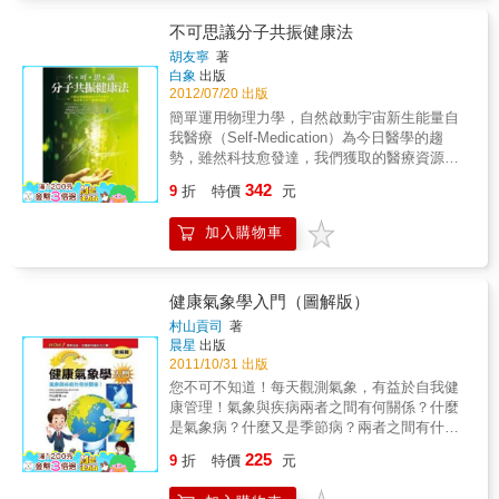
的。 教您如何管理健康訊息、吃出健康、遠離
會的所屬醫師數來估算，等於全美有八成的醫
實施的檢查項目，主要的用意是一旦有生活習
疾病。 本書特色 1.由中華健康促進暨衛教發展
不可思議分子共振健康法
師參與，可說是舉國醫師總動員。 &&& 這項活
慣病的徵兆，結果數值就會落在標準值之外，
協會理事長與曾擔任檢驗科主任的專業醫療人
動後來也獲得各國醫界的響應，如：加拿大、
所以只要有生活習慣病的風險，從健檢數據資
胡友寧
著
員共同打造，一本讓民眾清楚了解健康檢查，
巴西、英國、法國、德國、丹麥、荷蘭、瑞
白象
出版
料便能一目了然。 & 檢康檢查的檢查項目有身
醫療名詞也可以輕鬆看懂，更能了解身體到底
士、義大利、匈牙利、澳大利亞等國，以及亞
2012/07/20 出版
體測量、測量血壓、尿液檢查、血液檢查、心
哪個環節出了問題。 2.從預防保健開始講起，
洲地區的日本、南韓、印度等，都紛紛開始提
電圖、胸部X光檢查等。血液檢查可檢驗貧血、
簡單運用物理力學，自然啟動宇宙新生能量自
點出一般民眾對健康醫療報告書的疑惑，並從
倡「明智選擇運動」，期望能幫助患者做出更
肝功能、血脂肪、血糖等。簡單的說從血脂肪
我醫療（Self-Medication）為今日醫學的趨
中說明健檢的後續過程。將健康檢查的項目大
正確、有效益的選擇，以避免過度醫療的潛在
的數值可看出是否有血脂異常症（高血脂症）
勢，雖然科技愈發達，我們獲取的醫療資源就
致分為19個類別來講解，並搭配實際的健檢項
危害。 &&& 至於臺灣，目前雖然尚未正式提倡
的可能性；從血糖值可看出是否有糖尿病的可
愈充足，但醫療成本並未因此而降低，總體而
342
目來輔助民眾對醫療名詞的認知。 3.本書內容
9
折
特價
元
明智選擇運動，但也有不少醫師關注，同時也
能性；從肝功能指數可看出是否有肝炎等的可
言，我們付出的醫療費用是呈現逐年攀升的曲
除淺白的文字說明外，也搭配圖表來引導民眾
有醫事團體開始投入相關活動，例如：考科藍
能性。而測量血壓能發現高血壓；尿液檢查則
線……學習分子共振，是助人助己並減少醫療
能更清楚的理解。 4.本書後附有中英文名詞索
臺灣研究中心（Cochrane Taiwan），就曾於
加入購物車
可發現腎臟病及糖尿病等疾病。 & &&& 對從40
支出的好方法，值得推廣給──家中有需要照護
引，幫助民眾更容易查閱醫療專有名詞。 5.提
2017年以實證為基礎，對臺灣前五大過度或不
歲到70歲的人，有更加著重於生活習慣病的特
家人的照護者、弱勢族群、長年慢性病痛纏身
供檢驗項目健保代碼及自費參考價讓想做健康
建議執行之醫療，進行初探性的研究；而臺大
定健康檢查（特定健檢或代謝症候群檢查）。
者、身處醫療資源貧乏地區的人們，以及有心
檢查的民眾參考。 專家推薦 澄清綜合醫院中港
醫院與臺北市立聯合醫院，近年也開始推動
從腰圍等篩檢代謝症候群（內臟脂肪症候
為大眾服務的醫療人員與志工。實施分子共振
健康氣象學入門（圖解版）
院區院長 張金堅 醫師 台中市診所協會歷任理
「聰明就醫、醫療銜接與垂直整合」，並於
群），也可預防生活習慣病，並且能夠早期發
健康法的工具很簡單：一支木槌、一塊布、一
村山貢司
著
事長 林義龍、吳三源 醫師 聯合推薦
2018年三月，邀請日本推廣「聰明就醫」的知
現、早期治療的目的。 & 在日本，有職場或地
個人骨模型和幾本人體或動植物的書籍，小朋
晨星
出版
名學者德田安春教授，來臺分享日本分級醫療
方政府舉辦的健康檢查‧特定健檢等，民眾可免
友都能學會。本書從觀念與理念入手，先介紹
2011/10/31 出版
與聰明就醫的推動經驗，為的就是要整合就醫
費或負擔小額費用接受檢查。短期綜合體檢因
分子共振的原理，接著介紹施行分子共振的模
您不可不知道！每天觀測氣象，有益於自我健
流程、強化醫療效率，避免重複的診斷與治
為是自主性參加的體檢，所以需自行全額付
式與工具，接著結合理論與實務，一步步引導
康管理！氣象與疾病兩者之間有何關係？什麼
療，讓患者可以得到真正需要的醫療。 本書特
費，但其最大的魅力就在可以接受非常詳細的
共振的訊息，並將作者日常生活間，協助周遭
是氣象病？什麼又是季節病？兩者之間有什麼
色 閱讀之前： ➊聽懂很重要 閱讀之前一定要先
檢查。積極地利用這些檢查，幫助我們每天都
親友以及病友的個案過程詳細列出，按圖索
不同？觀測氣象，了解自我疾病與天候的關
了解的「醫療常用術語」 ➋觀念很重要 一分鐘
能對自己的健康把關！ & 趁尚未真正生病前，
225
驥、步驟清楚，一步步引導讀者進入分子共振
9
折
特價
元
係！現代人常受疾病所困擾，往往一生病即去
QA快速測：我的健檢、看病、吃藥習慣正確
要趕快改正生活習慣 & 在健檢中並非有一個檢
的奧祕。作者現任中華形意結構推拿研究會教
找專業醫師求助，但是您知道嗎？疾病產生的
嗎？ 內容特色： ➊清楚解釋各檢查與用藥治療
查項目超出標準值就會被立即斷定為生病，綜
育執行長，提出人體網狀力學理論，創形意結