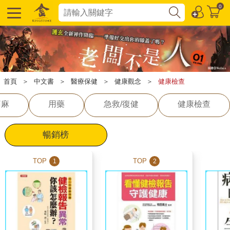
0
首頁
＞
中文書
＞
醫療保健
＞
健康觀念
＞
健康檢查
痛麻
用藥
急救/復健
健康檢查
暢銷榜
TOP
TOP
1
2