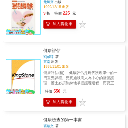
具」。為了避免此種悲劇一再發生，個人才於
元氣齋
出版
自立晚報家庭醫藥版上製作「前進健 朋友，
1999/12/15 出版
你有夢想要實現要實現嗎？健康的身體是美麗
225
9
折
特價
元
未來的最大本錢，定期做健康檢查為自己的健
康把脈，是現代人最重要的課題。 作者簡介
加入購物車
曾文哲 中央大學英美語文系畢業，現任自立
晚報民生組資深記者。
健康評估
劉咸璋
著
五南
出版
1999/11/01 出版
健康評估(精) 健康評估是現代護理學中的一
門重要課程。要實施以病人為中心的整體護
理，護士必須熟練地掌握護理過程，而要正確
地運用護理過程，又必須全面而完整地做好病
550
特價
元
人的健康評估。本書是以對人的身、心、社會
的健康評估為中心編寫的護理學教科學。
加入購物車
健康檢查的第一本書
張黎文
著