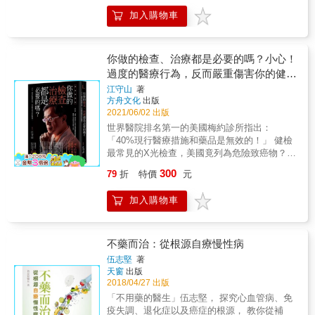
將對讀者了解口腔健康和預防口腔疾病方面的
圖像。 【心電圖檢查】 這一章節深入探討了心
加入購物車
知識有所幫助。 整體來說，本書提供一個全面
電圖檢查，包括竇性心律、室上性心律不整、
的檢查領域的指南，幫助讀者了解各種醫療健
室上性心搏過速、心室心律不整、心室內傳導
康檢查的項目及步驟、注意事項，並引申主要
阻滯等。書中詳細介紹了不同心律不整的類
疾病的介紹以及如何管理自身健康，對保持身
你做的檢查、治療都是必要的嗎？小心！
型，並解釋了它們對心臟健康的影響。此外，
體健康和預防各種疾病非常有幫助。無論你是
過度的醫療行為，反而嚴重傷害你的健
該章節還包括對ST段、T波、Q波的解釋，以及
正在接受健康檢查，還是只是想更深入地了解
心臟起搏的相關資訊。 總而言之，這本書提供
康！(黃金暢銷版)
江守山
著
自己的健康狀況的讀者，都能從本書中有所收
了關於健康體檢和醫學檢查的全面指南，幫助
方舟文化
出版
穫。 本書特色 本書是涵蓋多個醫療專科檢查項
讀者更好地理解和管理他們的健康。無論是普
2021/06/02 出版
目的綜合性指南，旨在幫助讀者更深入地了解
通讀者還是醫學專業人士，都可以從這本書中
世界醫院排名第一的美國梅約診所指出：
內科、外科、婦科、耳鼻咽喉科、眼科和口腔
獲得有價值的資訊，以便更好地護理自己的健
「40%現行醫療措施和藥品是無效的！」 健檢
專科檢查項目，以及相關主要疾病的介紹。內
康，或為病人提供更好的醫療服務。該書的詳
最常見的X光檢查，美國竟列為危險致癌物？
容十分詳盡，更列出了常見食物所含數值的量
細資訊和實用指南使其成為一本有價值的參考
做一次全身斷層掃描，竟幾乎等於核爆災民承
表可參考使用，有助於讀者了解自身的健康狀
300
79
折
特價
元
書，有助於提高對健康體檢和醫學檢查的理
受的輻射劑量？ 咳嗽﹅喉痛﹅發燒﹅流鼻水
況、培養良好飲食習慣，並提供如何閱讀檢查
解。 本書特色 本書是關於健康體檢和醫學檢查
&hellip;&hellip;看似救命的感冒藥只是「安慰
報告以及管理異常結果的建議。 &
加入購物車
的綜合指南，旨在提供讀者有關健康體檢的全
劑」？ 乳房攝影檢查，其實無法增加乳癌存活
面資訊，並提供讀者關於如何理解和解釋不同
率&hellip;&hellip;那該怎麼預防？ 抗生素會把
醫學檢查結果的方法。這本書分為四個主要章
腸道益菌殺光、降脂藥傷肝敗腎風險高
節，包括檢驗醫學、放射影像、超音波及心電
&hellip;&hellip;該怎麼辦？ 臺灣人平均一年看
不藥而治：從根源自療慢性病
圖，每個章節都包括多個節次，涵蓋了各種醫
15次病，是美國的三倍，同時更是世界第一！
伍志堅
著
學檢查和檢驗項目，以便讀者可以對健康檢查
然而，盲目的保健與過度的醫療行為，有時非
天窗
出版
及身體的各項數值有更深入的了解。 &
但無助於診斷病情或治療， 甚至還可能讓你賠
2018/04/27 出版
上一輩子的健康！ 本書為作者江守山醫師根據
「不用藥的醫生」伍志堅， 探究心血管病、免
自身醫學知識，深入分析眾多醫學研究後， 精
疫失調、退化症以及癌症的根源， 教你從補