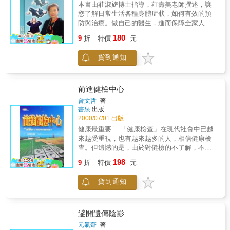
詢或治療，以達到身心健康的目標。
本書由莊淑旂博士指導，莊壽美老師撰述，讓
您了解日常生活各種身體症狀，如何有效的預
防與治療。做自己的醫生，進而保障全家人的
健康。
180
9
折
特價
元
貨到通知
前進健檢中心
曾文哲
著
書泉
出版
2000/07/01 出版
健康最重要 「健康檢查」在現代社會中已越
來越受重視，也有越來越多的人，相信健康檢
查。但遺憾的是，由於對健檢的不了解，不知
道「健康檢查」也有分等級，很多人以為只要
198
9
折
特價
元
作了健康檢查，不管檢查項目有多少，本來費
用高或低，只要作完，收到檢查報告書確定
貨到通知
「一切都沒問題」，就真的以為「一切」都是
健康的，因此常造成「我明明有定期作健檢，
健檢也都說沒事，但為何我還會罹患疾病？」
的疑問發生，而原本應該是「適時提出警訊」
避開遺傳陰影
的健康檢查，也因此反而成為「隱藏真相的面
元氣齋
著