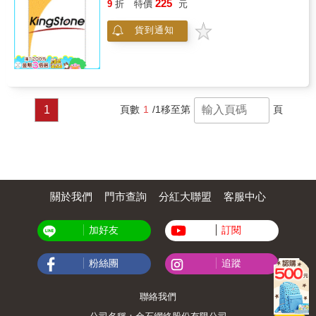
225
9
折
特價
元
貨到通知
1
頁數
1
/1
移至第
頁
關於我們
門市查詢
分紅大聯盟
客服中心
加好友
訂閱
粉絲團
追蹤
聯絡我們