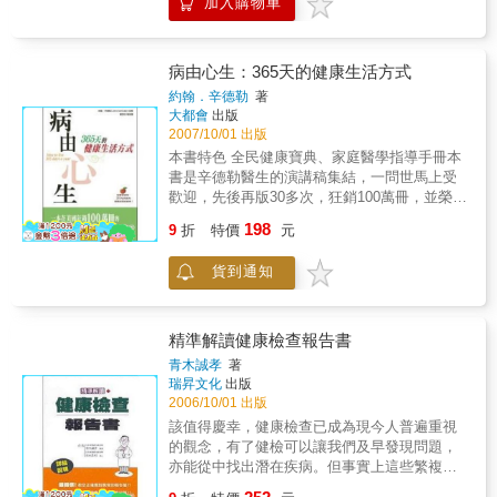
加入購物車
原因除了與個人飲食、生活習慣、體質有關
之所以被列為不當醫療行為的原因。 每種不當
合許多檢查結果的評估，也會有診斷為「沒有
構療法、形姿自救法和分子共振療法。著形意
外，與天候也有著很大的關聯，氣象變化可能
醫療行為皆已明確標示出處、數據，例如提出
異常」的時候。然而，就算是些許的變化也有
結構療法教學DVD（初、中、高級）。分子共
直接影響人的身體，讓宿疾惡化，也可能間接
該項主張的醫學會或研究名稱。 ➋點出不當醫
不容忽視的情況。總之，健檢結果有異常的
振療法乃作者歷時多年的研究，其間經歷人生
促使作為病原的細菌或病毒增加，使人容易生
病由心生：365天的健康生活方式
療行為之後，會提供正確的醫療建議 例如檢查
話，就要進行改善，請接受更進一步的精密檢
的心靈低潮、混沌和漩渦，終於研究出一套運
病。因此，疾病與氣象的關係可說是密不可
是否罹患乳癌，不應隨意接受乳房攝影檢查，
約翰．辛德勒
著
查。經過精密檢查的結果，如果發現病症，也
用物理力學以最簡單、最自然的方法來啟動宇
分。經研究發現，透過每日觀測氣象，了解天
那麼該做哪些檢查，才能及早發現與治療？用
大都會
出版
要以「能早期發現真幸運」的正向心態去面
宙間本然存在著的力量。這股力量可以調節人
候變化的方式，有助於自我疾病的健康管理！
汞補牙有中毒風險，那麼應該用什麼材質的填
2007/10/01 出版
對。進行治療的同時也一併改正生活習慣，就
體不正常的分子結構，加速細胞的修復、汰換
教你如何正確解讀及使用氣象資訊！氣象報導
料比較妥當？ 讀者可學到： 讀完本書，民眾提
本書特色 全民健康寶典、家庭醫學指導手冊本
能讓阻止或延緩病症惡化，也有許多病症是屬
與新生。作者以物理、化學、生物、醫學等科
除了會告訴我們溫度、降雨機率、風速、氣壓
到「看醫生」，便不再只想到吃藥、打針、開
書是辛德勒醫生的演講稿集結，一問世馬上受
於不會立即致命的慢性疾病。 & 另一方面，健
學觀點來剖析這種力量，並且教導大家如何運
等，有些也會說明濕度、紫外線係數等其它資
刀等治療行為；還原「醫療」應有價值，真正
歡迎，先後再版30多次，狂銷100萬冊，並榮登
檢結果的各個項目就算都在標準值內，也不一
用這種不可思議的能量。本書中你會遇見你所
訊，提醒大家出外要注意的工作，本書作者村
保障大眾健康。 名人推薦 美國自然醫學執業醫
《紐約時報》等暢銷排行榜寶座。一本在美國
定就可以解釋為「完全沒有問題」。
熟知的牛頓的萬有引力，愛因斯坦的光電效
198
山貢司利用自身的專業知識，教導你如何正確
9
折
特價
元
師／陳俊旭 《健康2.0》主持人／鄭凱云 《今
狂銷100萬冊的全民健康醫學寶典！讀者一再推
應，還有其他科學家的理論與量子物理，當你
的解讀這這些氣象資訊，並且運用這些氣象資
健康》新媒體總經理／洪素卿 《健康好生活》
薦，每個家庭絕對要必備，一本讓全家人都健
透過科學的觀點認知分子共振療法後，你將發
訊有效預防疾病！ 不同類型的氣象病及預防方
貨到通知
主持人／陳凝觀
康、幸福的好書！……一本最具實用效果、治
現那些被稱為形而上的神祕力量，哪些是無稽
法！天候變化常常導致各種疾病的產生，造成
癒率最快的自我保健醫學手冊！辛德勒醫生以
的？哪些是真物理？哪些是我們未知、未發現
人的困擾，如冷峰經過、氣溫降低等短時間內
自己多年的行醫經驗為例來說明本書的觀點，
卻真實存在的力量。本書特色◎收錄作者多年
的種種氣象變化會引發關節炎、氣喘發作等；
相當可信！ ─《芝加哥論壇報》經醫學證明，
研究的另類療法「分子共振健康法」緣由、方
精準解讀健康檢查報告書
本書分章列出不同季節容易造成的疾病問題，
76％的疾病都是由情緒而來！全世界的醫生都
式，詳細的圖文教學，讓您按圖索驥，輕鬆體
青木誠孝
著
分析討論與天氣變化的關係，了解原因後教你
相信，也都能證實「情緒會影響健康」！想要
會箇中奧妙。◎深入簡出、個案清楚，不搞神
瑞昇文化
出版
進一步的預防方法！ 本書特色◎ 少數將氣象與
過不生病的生活，就得擺脫導致內分泌失調的
祕，務實簡單，讓初次接觸的人也可以嘗試。
2006/10/01 出版
疾病兩者共同討論的書籍◎ 教導你如何透過觀
壞情緒！改變千萬美國人民疾病觀念的家庭醫
◎分子共振健康法，讓您能輕鬆自助並助人，
該值得慶幸，健康檢查已成為現今人普遍重視
測氣象來預防疾病如何正確解讀使用氣象資訊
學健康讀本，逾百萬讀者推崇。閱讀完本書，
適時地舒緩身體的不適。◎作者希望推廣「分
的觀念，有了健檢可以讓我們及早發現問題，
◎ 系統整理、分章詳述：第一章針對氣象與健
您便可立即獲得新生命！
子共振健康法」，以協助醫療資源缺乏的民
亦能從中找出潛在疾病。但事實上這些繁複的
康的關係來討論，其後以四季為分章列出常見
眾。◎作者期望正規醫療療程外，民眾可以結
健檢項目，並非每個人都看得懂，也造成某些
疾病與預防方法。◎ 採用圖表式的輔助方式說