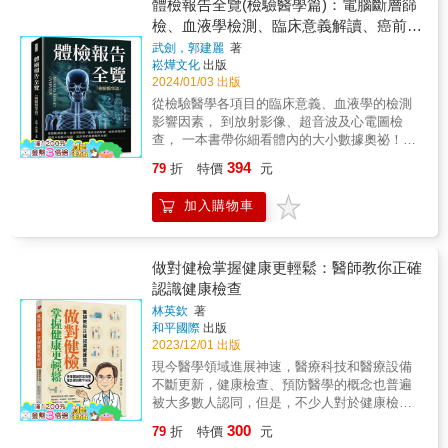
解身體內部健康狀況，並提供預防和管理建
體檢報告全覽(檢驗醫學篇)：電腦斷層篩
謹，權威度十足。 ◎解答疑惑，從源頭開始 先
議。 【外科檢查】 這一章包含了外科領域的各
檢、血液學檢測、臨床意義解讀、癌前病
釐清民眾對健檢報告最常見的困惑，再從「預
種檢查項目，如皮膚病、淺表淋巴結檢查、甲
防保健」談起，建立完整的健康管理觀念。 ◎
變治療……儀器不照都不知道，最詳細的
武劍，郭建麗
著
狀腺體格檢查、乳腺體格檢查、體表腫瘤、四
架構清楚，18大類全解析 將複雜的健檢項目劃
崧燁文化
出版
檢驗醫學攻略！
肢關節檢查、脊柱檢查、骨質密度檢查、下肢
分為 18類，逐項解析血液、生化、影像、心電
2024/01/03 出版
表淺靜脈檢查、肛門檢查以及前列腺檢查。這
圖等檢查，幫助讀者快速定位。 ◎易讀設計，
從檢驗醫學各項目的臨床意義、血液學的檢測
些檢查有助於檢測和診斷各種外科疾病，包括
圖文並茂 結合淺白文字與清晰圖表，讓艱澀醫
影響因素， 到放射影像、超音波及心電圖檢
皮膚病、乳腺疾病、骨骼和關節問題等。 【婦
學名詞也能一看就懂。 ◎工具完整，查找更方
查， 一本書帶你細看體內的大小數據奧祕！
科檢查】 這一章介紹了婦科檢查的各個項目，
便 附有中英文名詞索引，收錄健保代碼與自費
【檢驗醫學】 這一章節首先介紹了常規健康體
並提供了常見的幾種婦科疾病的介紹，包括婦
394
79
折
特價
元
參考價，檢驗資訊一目了然。 ◎實際價值，落
檢檢驗項目，包括血液、尿液、糞便等，並解
科檢查的所有細項說明，以及日常保養的細節
實健康管理 不僅能看懂報告，更能判斷身體哪
釋了它們的臨床意義。接著介紹了其他健康體
和用藥、生活習慣等，女性讀者可以藉由日常
加入購物車
裡出了問題，進而採取正確的預防與調整。
檢檢驗項目，例如甲狀腺功能、腫瘤、感染性
的預防和自我管理來維持婦科健康。 【耳鼻咽
疾病等。此外，該章節還討論了不同因素對血
喉科】 這一章主要關注耳鼻咽喉科方面的各種
液樣本採集和檢測的影響。 【放射影像】 這一
檢查方法，以及常見的幾種相關疾病介紹。談
章節探討了不同放射影像檢查，包括DR攝影、
做對健檢掌握健康更輕鬆：醫師教你正確
論了關於耳朵、鼻子和喉嚨健康的資訊，幫助
胸部低劑量螺旋CT篩檢、核磁共振腹部電腦斷
認識健康檢查
讀者了解和管理可能發生的異常病變。 【眼科
層、頭顱CT、MRI等。對於每種檢查，書中詳
檢查】 這一章包含了眼科檢查的多個項目，包
林英欽
著
細說明了前期準備、操作步驟，以及主要檢查
括眼瞼疾病、淚器疾病、結膜疾病、角膜及虹
和平國際
出版
結果的介紹。還介紹了不同疾病對放射影像的
膜疾病、白內障、青光眼以及視網膜和視神經
2023/12/01 出版
影響。 【超音波檢查】 這一章節涵蓋了各種超
疾病。有助於讀者了解眼睛健康和各種可能影
現今醫學領域進展神速，醫療科技和醫療設備
音波檢查，包括肝膽脾胰腎、乳腺、甲狀腺、
響視力的疾病。 【口腔疾病檢查】 這一章談到
不斷更新，健康檢查、預防醫學的概念也普遍
前列腺、頸腦動脈、心臟等。每個部分都包括
口腔健康的重要及常見的疾病，如齲齒、楔形
被大多數人認同，但是，不少人對於健康檢
正常結構的描述，以及不同疾病的超音波表
缺損、牙齒殘根、排列不齊、阻生智齒、牙齒
查，仍存有很多陳舊的觀念，或是相同的迷思
現。讀者可以學習如何進行超音波檢查的前期
300
79
折
特價
元
缺失、牙周疾病和口腔黏膜疾病等。這些資訊
或盲點。
準備和操作步驟，以及如何解釋不同的超音波