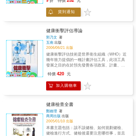
252
合「分子共振健康法」，達到自我療養與預防
9
折
特價
元
人看檢查報告反而愈加困惑，不知其嚴重性也
明佐證，使讀者容易明瞭學習◎ 廣度與深度兼
醫療的目的。
不知如何處理異常報告。因此，教你如何解讀
具，除了探討各種天候、季節與對人體健康的
貨到通知
健檢報告書、逐步揭開身體密碼，正是本書的
影響，另外延伸至氣象學專業術語，如氣壓、
重頭戲。從自覺症狀到檢查結果，讓我們可以
峰面、溫度、溼度等與疾病的關係
掌握更多身體疾病的情報，進而不再疑惑，活
出自信健康的自己！
健康衝擊評估導論
郭乃文
著
五南
出版
2006/06/21 出版
健康衝擊評估技術是世界衛生組織（WHO）近
幾年致力提倡的一種計畫評估工具，此項工具
發展之目的在於預先發覺各項政策、計畫、方
案，可能對民眾健康、生態環境造成多大的衝
420
特價
元
擊。歐洲地區國家（例如：英國、荷蘭）已將
健康衝擊評估技術實際應用於多項國家大型政
加入購物車
策的先期評估，以彌補現行環境影響評估之不
足。本書詳細介紹健康衝擊評估技術的起源、
精神、評估技術、制度設計等，同時以數個著
名國外案例，實際說明健康衝擊評估執行之步
健康檢查全書
驟與方法。本書適合環境規劃、公共衛生、城
鄭維理
著
鄉發展、公共政策、社區營造等相關領域的學
商周出版
出版
生及研究者參考。 在英國，健康衝擊評估
2005/01/10 出版
技術已被大量應用於社區總體營造相關實務工
本書主題包括：該不該健檢、如何規劃健檢、
作，用以評估該社區所將面臨的各項計畫，預
健檢進行方式、健檢後還要注意哪些事，並且