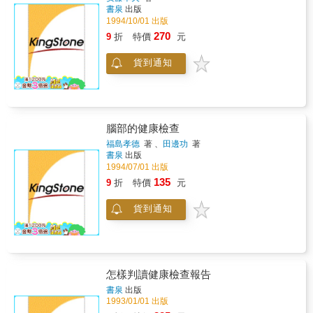
書泉
出版
的第１本書
1994/10/01 出版
270
9
折
特價
元
貨到通知
腦部的健康檢查
福島孝德
著 、
田邊功
著
書泉
出版
1994/07/01 出版
135
9
折
特價
元
貨到通知
怎樣判讀健康檢查報告
書泉
出版
1993/01/01 出版