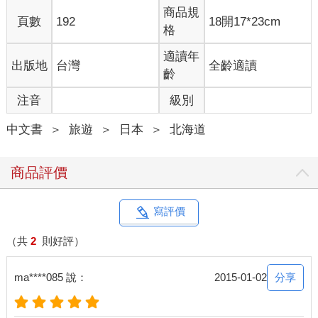
最重要的是方便。
商品規
頁數
192
18開17*23cm
格
至於住宿，為了搭車方便，大城市就住在站前，到了鄉下有民宿
就住民宿，省錢為第一考量。這部分就見仁見智了，我喜歡住民
適讀年
出版地
台灣
全齡適讀
宿，但還是因為考量交通方便，這次不得不選擇靠近車站（甚至
齡
巴士站）的附近，少了選擇性。而原本很排斥大車站的站前商業
注音
級別
旅館，還好選到的都不錯：有的附大浴場，平衡了不能住高級溫
泉旅館的遺憾。有的剛裝修完成，房間很新很乾淨，服務人員很
中文書
＞
旅遊
＞
日本
＞
北海道
親切，都留下了好印象。
於是，在分為三次的鐵道旅行中，我和張國立去了南部日高山脈
商品評價
底端的襟裳岬，最東端根室半島的納沙布岬，最北城市稚內的宗
谷岬，西邊呢，很可惜，雖然江差沒去成，倒是去了日本海沿岸
的增毛。
寫評價
自助旅行是非常自我的，如果要互相將就會顯得沒有個性。這次
（共
2
則好評）
由我主導路線，從哪裡出發到哪裡結束，在哪裡住宿吃什麼便當
都由我規畫。張國立計較他算什麼？我想起在台灣環島時，每到
分享
ma****085 說：
2015-01-02
有坡或是樓梯時，小姪女總是喊：「喂，副隊長，幫忙一下。」
張國立總是很無奈的說：「我今天不是輪到副隊長嗎？為什麼搬