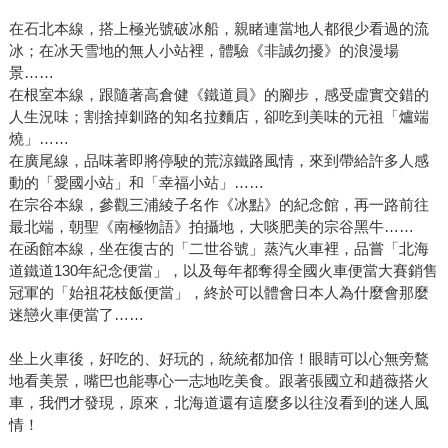
在石北本線，搭上極光號破冰船，親睹連當地人都很少看過的流
冰；在冰天雪地的無人小站裡，體驗《非誠勿擾》的浪漫場
景……
在根室本線，跟隨著高倉健《鐵道員》的腳步，感受虛實交錯的
人生況味；割捨掉釧路的知名拉麵店，卻吃到美味的元祖「爐端
燒」……
在廣尾線，品味著即將停駛的荒涼鐵路風情，來到帶給許多人感
動的「愛國小站」和「幸福小站」……
在宗谷本線，參觀三浦綾子名作《冰點》的紀念館，再一路前往
最北端，朝聖《南極物語》拍攝地，大啖肥美的宗谷黑牛……
在函館本線，坐在復古的「二世谷號」蒸汽火車裡，品嘗「北海
道鐵道130年紀念便當」，以及每年都奪得全國火車便當大賽銷售
冠軍的「始祖花枝飯便當」，終於可以體會日本人為什麼會那麼
迷戀火車便當了……
坐上火車後，好吃的、好玩的，統統都加倍！眼睛可以心無旁鶩
地看美景，嘴巴也能專心一志地吃美食。跟著張國立和趙薇搭火
車，我們才發現，原來，北海道還有這麼多以往沒看到的迷人風
情！