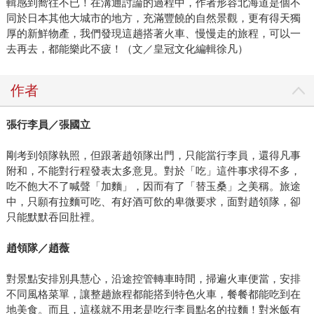
輯感到嚮往不已！在溝通討論的過程中，作者形容北海道是個不
同於日本其他大城市的地方，充滿豐饒的自然景觀，更有得天獨
厚的新鮮物產，我們發現這趟搭著火車、慢慢走的旅程，可以一
去再去，都能樂此不疲！（文／皇冠文化編輯徐凡）
作者
張行李員／張國立
剛考到領隊執照，但跟著趙領隊出門，只能當行李員，還得凡事
附和，不能對行程發表太多意見。對於「吃」這件事求得不多，
吃不飽大不了喊聲「加麵」，因而有了「替玉桑」之美稱。旅途
中，只願有拉麵可吃、有好酒可飲的卑微要求，面對趙領隊，卻
只能默默吞回肚裡。
趙領隊／趙薇
對景點安排別具慧心，沿途控管轉車時間，掃遍火車便當，安排
不同風格菜單，讓整趟旅程都能搭到特色火車，餐餐都能吃到在
地美食。而且，這樣就不用老是吃行李員點名的拉麵！對米飯有