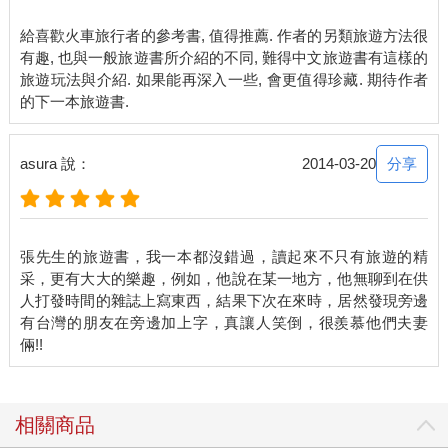
行李又歸我了？」很好，就命他當行李員吧！我呢，就是旅行中
的便當負責人。
給喜歡火車旅行者的參考書, 值得推薦. 作者的另類旅遊方法很
有趣, 也與一般旅遊書所介紹的不同, 難得中文旅遊書有這樣的
負責買便當也不是一件簡單的工作。別說全日本了，單是北海道
旅遊玩法與介紹. 如果能再深入一些, 會更值得珍藏. 期待作者
的便當就有上百種，每個地方有自己的特產，於是有的便當就是
車站限定（又來了），而且為了好好紀錄，要分配好不能重複，
雖然出發前也做了調查，哪個車站哪條路線哪個必吃，到了當地
卻又是另一回事，有的賣完了，有的是出發太早還沒開始賣，而
分享
asura 說：
2014-03-20
我的個性又貪心，每種都想吃，下不了決心，好幾次多買了只好
留到隔日。
就這樣，十二條主要鐵道，不包括地方路線，不包括重複搭乘的
張先生的旅遊書，我一本都沒錯過，讀起來不只有旅遊的精
就超過三千公里，還有不只二十個鐵路便當，再加上各地風光，
采，更有大大的樂趣，例如，他說在某一地方，他無聊到在供
人情、美食、文化歷史體驗，成為是我對北海道滿滿的回憶紀錄
人打發時間的雜誌上寫東西，結果下次在來時，居然發現旁邊
在這本書裡。
有台灣的朋友在旁邊加上字，真讓人笑倒，很羨慕他們夫妻
還記得最後一次結束行程前我跟張國立說：不要再玩日本了，下
次一定要去歐洲。可是，就在把記憶化為文字的此時，我的心又
回到那一片土地上，在那時曾狂妄的說：「No more Kani，No
more Uni，No more Sashimi。」（意思是吃夠螃蟹、吃夠海膽、
相關商品
吃夠生魚片了。還押韻呢！）而現在，北海道豐富如珠寶盒的海