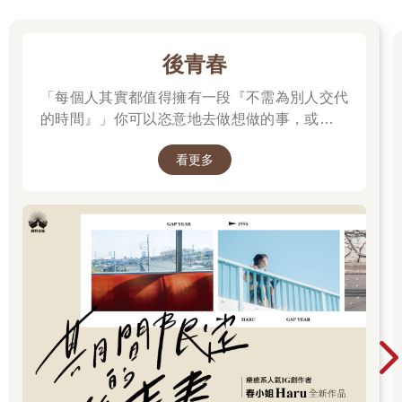
出門謀財害命，於是張行李員翻了個身說，太好了。
張行李員的意思是，荒郊海濱竟有鄰居，不是很好嘛。不過隨即
趙領隊又說，好像是一頭鹿。張行李員再翻個身說，太好了。
後青春
「每個人其實都值得擁有一段『不需為別人交代
到了接近俄羅斯北方四國的根室半島，坐著幾乎無人的巴士穿過
凍原抵達納沙布岬，才下車站在站牌前便幾乎有凍成冰棒的感
的時間』」你可以恣意地去做想做的事，或是什
覺，而巴士走了，眼前是一片白雪，這時趙領隊說，我們好像應
麼都不做。
該往海邊走。張行李員什麼也沒說，提起腳就走。半小時後被海
看更多
風吹得臉上發痛，而所有餐廳小店都沒開門，想喝碗紅豆湯都不
可能，這時陰天個性的趙領隊說，怎麼辦，沒有紅豆湯喝？這時
張行李員──對了，張行李員照樣說，太好了。
挨罵，在鄂霍次克海刮人的海風之中，趙領隊的罵聲比風聲更烈
更?，她說：
「回去的巴士還要等半個多小時，好什麼好！」
這時張行李員怎麼辦──對了，再說，太好了。
趙領隊為什麼「陰天」？這麼說，無論到哪個有賣「?弁」的車
站，她都急著買便當，但剛吃過中飯，吃不下便當怎麼辦？說也
奇怪，便當突然神秘消失。到了晚上有民宿或餐廳可吃，半夜沒