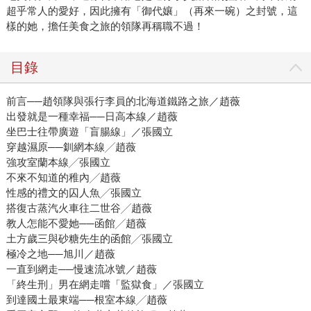
超乎常人的愛好，因此擁有「御代孃」（再來一碗）之封號，這
樣的她，擔任美食之旅的領隊再稱職不過！
目錄
前言──趙領隊與張行李員的北海道鐵路之旅／趙薇
出發就是一種幸福──日高本線／趙薇
坐巴士往帶廣遊「盲腸線」／張國立
穿越濕原──釧網本線╱趙薇
強攻室蘭本線╱張國立
不來不知道的稚內╱趙薇
性感的禮文的囚人魚╱張國立
搭復古蒸汽火車往二世谷╱趙薇
教人怎能不愛她──函館╱趙薇
土方歲三與砂糖先生的函館╱張國立
極冷之地──旭川／趙薇
一直到網走──慢速流冰號／趙薇
「終生刑」男在網走嚐「監獄食」／張國立
到達國土最東端──根室本線╱趙薇