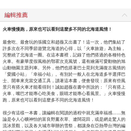
編輯推薦
火車慢慢跑，原來也可以看到這麼多不同的北海道風情！
最會吃、最會玩的張國立和趙薇又出書了！這一次，他們集結了
許多次在不同季節遊覽北海道的心得，以「火車旅遊」為主軸，
完整繞了北海道一圈。在這本書裡，記錄了他們搭過的各種特色
火車。有豪華度假風格的鄂霍次克風號，還有繪滿可愛動物的旭
山動物園主題列車。另外，他們也搭著巴士晃到充滿復古風情的
「愛國小站」「幸福小站」。有別於一般人在北海道多半選擇巴
士、開車來充當交通工具，讀著這本書，便會發現：原來有些風
景只有搭火車才能看得到！誠如趙薇在書中所說的：「只有搭上
火車，嘴巴才能專心吃美食，眼睛才能專心看風景。」火車慢慢
跑，原來也可以看到這麼多不同的北海道風情！
很少有這樣一本書，讓編輯在閱讀的過程中就充滿幸福感……無
論是令人心曠神怡的富良野薰衣草、遼闊花田，或是網走驚人的
流冰景觀，以及各大城市舉辦的雪祭，都讓身在亞熱帶台灣的編