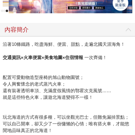
感到嚮往不已！在溝通討論的過程中，作者形容北海道是個
不同於日本其他大城市的地方，充滿豐饒的自然景觀，更有
得天獨厚的新鮮物產，我們發現這趟搭著火車、慢慢走的旅
程，可以一去再去，都能樂此不疲！ ＊《火車慢跑!19種你沒
內容簡介
看過的北海道》預計2013年12月16日出版。
沿著10條鐵路，吃盡海鮮、便當、甜點，走遍北國天涯海角！
交通資訊×火車便當×美食地圖×住宿情報
一次齊備！
配置可愛動物造型座椅的旭山動物園號；
令人興奮懷念的老式蒸汽火車；
還有裝著透明車頂、充滿度假風情的鄂霍次克風號……
就是這些特色火車，讓遊北海道變得不一樣！
玩北海道的方式有很多種，可以坐觀光巴士，但難免漏掉景點；
可以自己開車，卻又少了一份慵懶的心情；唯有搭火車，才能悠
閒地品味真正的北海道！