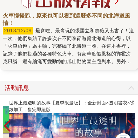
火車慢慢跑，原來也可以看到這麼多不同的北海道風
情！
2013/12/09
最會吃、最會玩的張國立和趙薇又出書了！這
一次，他們集結了許多次在不同季節遊覽北海道的心得，以
「火車旅遊」為主軸，完整繞了北海道一圈。在這本書裡，
記錄了他們搭過的各種特色火車。有豪華度假風格的鄂霍次
克風號，還有繪滿可愛動物的旭山動物園主題列車。另外，
他們也搭著巴士晃到充滿復古風情的「愛國小站」「幸福小
站」。有別於一般人在北海道多半選擇巴士、開車來充當交
通工具，讀著這本書，便會發現：原來有些風景只有搭火車
活動訊息
才能看得到！誠如趙薇在書中所說的：「只有搭上火車，嘴
巴才能專心吃美食，眼睛才能專心看風景。」火車慢慢跑，
世界上最透明的故事【夏季限量版】：全新封面×透明書衣×燙
原來也可以看到這麼多不同的北海道風情！ 很少有這樣一本
銀加工，售完即絕版
書，讓編輯在閱讀的過程中就充滿幸福感……無論是令人心
曠神怡的富良野薰衣草、遼闊花田，或是網走驚人的流冰景
觀，以及各大城市舉辦的雪祭，都讓身在亞熱帶台灣的編輯