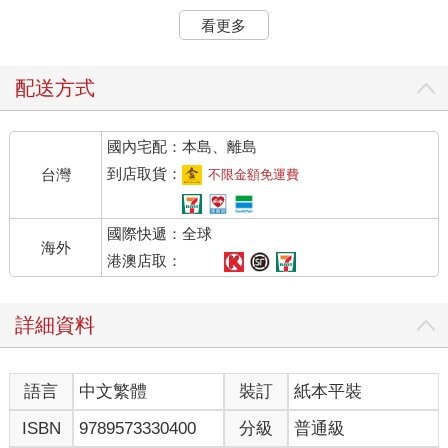
看更多
於是，旅行的目標確定，一：搭特色火車，吃鐵路便當。二：火
車到不了的地方，就轉搭巴士盡量去到邊陲城市。三：吃遍北海
道的海鮮。
配送方式
安排行程最麻煩的一件事就是查詢火車時刻，還好找到一個網
國內宅配：本島、離島
站，只要輸入出發和抵達的地點，就會列出距離、花費時間和票
價，還有轉車次數和車站，這個部分是最重要的，一不注意就會
到店取貨：
台灣
不限金額免運費
忘了要下車轉乘，我就碰過這樣的意外，結果多花了兩個小時耗
在車站裡。除此之外，像是SL蒸汽火車或小火車等都是季節或週
國際快遞：全球
末限定，前後行程也都要配合，因此，想要一次假期完成環島一
海外
圈是可以，但不可能搭到全部的特色列車。
港澳店取：
日本消費高是出了名的，尤其是交通費。因為是長距離多次用到
詳細資料
JR PASS，也就是北海道鐵道為了吸引外國人而推出的優惠票，
有的時候用三天的，有的考量不連續使用而買了彈性四天的，這
部分在出發前就必須做好計畫。我記得第一次為了考慮買連續還
語言
中文繁體
裝訂
紙本平裝
是買彈性的在櫃台前算半天，計算分別賺多少。售票小姐雖然很
有耐心，但是眼神透露出都已經優惠了還在算什麼呢？真的不必
ISBN
9789573330400
分級
普通級
計較太多，只要一天搭上超過三個小時的特急列車就一定划算，