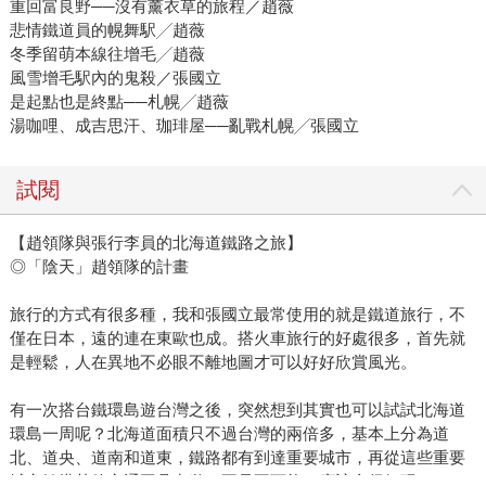
重回富良野──沒有薰衣草的旅程／趙薇
悲情鐵道員的幌舞駅╱趙薇
冬季留萌本線往增毛╱趙薇
風雪增毛駅內的鬼殺／張國立
是起點也是終點──札幌╱趙薇
湯咖哩、成吉思汗、珈琲屋──亂戰札幌╱張國立
試閱
【趙領隊與張行李員的北海道鐵路之旅】
◎「陰天」趙領隊的計畫
旅行的方式有很多種，我和張國立最常使用的就是鐵道旅行，不
僅在日本，遠的連在東歐也成。搭火車旅行的好處很多，首先就
是輕鬆，人在異地不必眼不離地圖才可以好好欣賞風光。
有一次搭台鐵環島遊台灣之後，突然想到其實也可以試試北海道
環島一周呢？北海道面積只不過台灣的兩倍多，基本上分為道
北、道央、道南和道東，鐵路都有到達重要城市，再從這些重要
城市轉搭其他交通工具出遊，不是不可能，應該會很好玩。