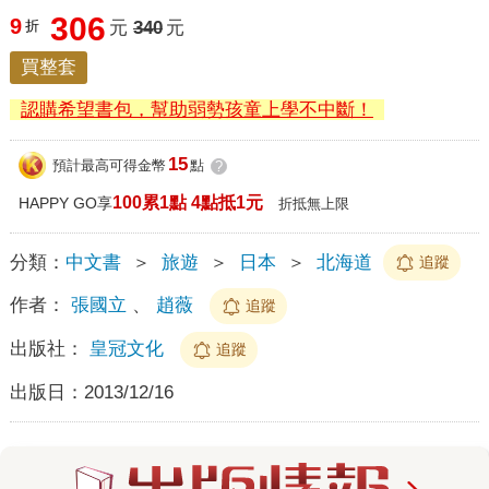
306
9
折
元
340
元
買整套
認購希望書包，幫助弱勢孩童上學不中斷！
15
預計最高可得金幣
點
?
100累1點 4點抵1元
HAPPY GO享
折抵無上限
分類：
中文書
＞
旅遊
＞
日本
＞
北海道
追蹤
作者：
張國立
、
趙薇
追蹤
出版社：
皇冠文化
追蹤
出版日：
2013/12/16