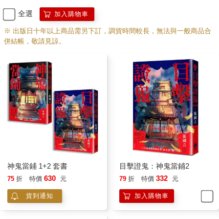
鮮便當卻一再一再地躍出記憶，新鮮而幸福的滋味。
全選
加入購物車
我很想說：請，再，給，我，一碗滿滿的海鮮丼吧！◎「太好
※ 出版日十年以上商品需另下訂，調貨時間較長，無法與一般商品合
了」張行李員多聽話
併結帳，敬請見諒。
旅行時有人排好行程、買好便當、訂好旅館、查好餐廳，其實很
不錯，只要必要時把兩扇耳朵與一張嘴關起來，也還能和平過日
子。不過依然有問題，領隊的計畫不容一絲一毫改變，只要稍有
變化，不得了，明明晴空萬里，一下子烏雲密布。
在稚內火車站曾遇到一家台灣人，顯然由女主人負責一切，但見
她忙著問時刻問月台，再問旅客服務中心怎麼搭巴士、怎麼去宗
谷岬。那是二月的冰冷季節，那位老公站在站內一角笑瞇瞇看著
計畫在複雜的過程中悲壯地進行，而小學生模樣的兒子則到處張
望。
神鬼當鋪 1+2 套書
目擊證鬼：神鬼當鋪2
630
332
75
折
特價
元
79
折
特價
元
是的，一個家裡只能有一個領隊，其他成員若太多意見，除了討
人厭並製造旅途糾紛外，別無其他好處。
貨到通知
加入購物車
那天台灣來的兩個領隊聊起天，兩位行李員則各據一角，遙遙以
會心的微笑表達彼此的諒解。