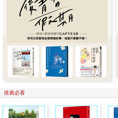
有吃消夜的習慣，「?弁」莫非偷偷快遞回台北了？到第二天中午
在另一趟火車旅程中，趙領隊忽然再掏出原該消失的過夜便當
問：要不要吃便當？北寄貝的和鮭魚親子飯的，你要哪個？
老天，一路上幾乎都吃隔夜便當，有必要這樣「存」鐵道便當
嗎？
對，你們都是聰明人，無論什麼時候出現幾天前幾個月前幾年前
的便當，我們都乖巧懂事又可愛地說，太好了。
如此配合領隊的行李員也有挨罵的時候，例如趙領隊經常如老鷹
看蟑螂、太陽看手電筒、西北風看扇子、雷公看豆腐般兩眼炯炯
有神地盯著張行李員無知無辜甚至有點無奈的無可不可臉孔說：
「什麼都太好了，你能不能有點個性有點主見？帶你出來不如帶
切菜板。」
推薦必看
這時又該怎麼處理？對，我們行李員都毫不遲疑地說：
「太好了。」【教人怎能不愛她──函館╱趙薇】
從大沼公園搭著慢車悠哉晃蕩到函館，心裡還貪心想著如果是暑