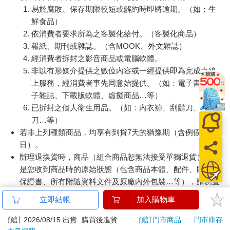
向教堂群，介於二十間?和八幡?之間，有天主教、基督教和東方
易於腐敗、保存期限較短或解約時即將逾期。（如：生
正教不分彼此匯集一區。我還注意到日本東本願寺的函館分寺，
鮮食品）
號稱日本最早的鋼筋水泥寺廟，也成了宣傳的噱頭。
依消費者要求所為之客製化給付。（客製化商品）
報紙、期刊或雜誌。（含MOOK、外文雜誌）
教堂群周邊的景像在夏天和秋天，白天和夜晚呈現出不同的氣
經消費者拆封之影音商品或電腦軟體。
氛，怎麼逛都不會膩。我來了三次函館，每次都花了不少時間泡
非以有形媒介提供之數位內容或一經提供即為完成之線
在這裡。◎花???的紅豆饅頭與茶房??伊的厚片吐司
上服務，經消費者事先同意始提供。（如：電子書、電
子雜誌、下載版軟體、虛擬商品…等）
花上一、兩個小時閒逛拍照，然後整車拉去看夜景，是一般團客
已拆封之個人衛生用品。（如：內衣褲、刮鬍刀、除毛
遊教堂群的模式。我則覺得找家咖啡館或茶屋坐坐，輕鬆地享受
悠閒的午後才是王道。教堂群分布的小徑上有一家菊泉茶房是老
刀…等）
字號，大正時期的老屋搭配白玉糰子聖代走和式風格。另外一家
若非上列種類商品，均享有到貨7天的猶豫期（含例假
在日和?路口的甘味茶房「花???」則是一棟帶著函館特色的傳統
日）。
建築物，所謂的函館特色指的是兩層樓的建築一樓是和式二樓是
辦理退換貨時，商品（組合商品恕無法接受單獨退貨）必須
洋式的設計，這裡也提供和式紅豆糰子甜點，屋外掛著一幅
是您收到商品時的原始狀態（包含商品本體、配件、贈品、
「冰」的掛簾隨著風吹動著，光是看就覺得涼快。
保證書、所有附隨資料文件及原廠內外包裝…等），請勿直
接使用原廠包裝寄送，或於原廠包裝上黏貼紙張或書寫文
其實，往?下走介於寶來町和末廣町附近還有許多「和洋合一」的
立即結帳
加入購物車
字。
老房子，這是函館受洋化影響，一樓是木柵門二樓是西式窗稜留
退回商品若無法回復原狀，將請您負擔回復原狀所需費用，
預計 2026/08/15 出貨
購買後進貨
預訂門市商品
門市庫存
下來的設計。這其中有許多被改成了咖啡館或餐廳，尤其位在這