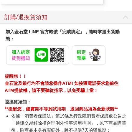
天公果然疼憨人！第二天整天天氣晴朗，傍晚六點半就搭纜車到
訂購/退換貨須知
了函館山頂，沒想到已經很許多人在展望台占好位置。廣播說日
落的時間是七點十四分，一旁的日本觀光客說：日落後的半小時
加入金石堂 LINE 官方帳號『完成綁定』，隨時掌握出貨動
才是最佳觀賞時刻，張國立穿了短袖襯衫喊冷，要去樓下室內取
暖，我不想錯過日落的任何一刻，一個人在觀景台吹風，不是
態：
啦，是真得捨不得漏看函館的暮色，一分鐘也捨不得。
和里約、香港並稱世界三大夜景。我覺得函館夜景主要吸引人的
是地形，峽長的半島被右邊的津輕海峽和左邊的函館灣攔腰夾出
一條腰線，像是數也數不完的珠寶裝在沙漏裡，一閃一閃的。最
提醒您！！
漂亮的時間點是天空要黑不黑的呈現綻藍色，陸地上繁華的街市
金石堂及銀行均不會請您操作ATM! 如接獲電話要求您前往
在暮色中點亮的路燈，這晚，藍黑的天際線還掛著一輪圓月，真
的很美，很浪漫。
ATM提款機，請不要聽從指示，以免受騙上當！
退換貨須知：
到函館必做的三件事：除了看夜景、還有吃海鮮和散步。
**提醒您，鑑賞期不等於試用期，退回商品須為全新狀態**
函館的建市歷史比札幌還老，和長崎、橫濱一起開港接受西化，
依據「消費者保護法」第19條及行政院消費者保護處公告之
也因此函館充滿了異國風。車站出來走沒多久就是港邊，停泊在
港灣中的休閒遊艇也讓函館港顯得更時髦。遊客最愛舊時紅磚倉
「通訊交易解除權合理例外情事適用準則」，以下商品購買
庫群改裝成的賣場，週邊還有許多特色餐廳。往山坡上走石?道通
後，除商品本身有瑕疵外，將不提供7天的猶豫期：