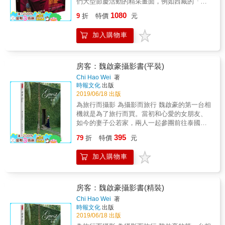
們大型節慶活動的精采畫面，例如西藏的「雪
頓節」；內蒙古的「那達慕節」；廣東的「盤
1080
9
折
特價
元
王節」⋯⋯用鏡頭把他們豐富多彩的節慶活動
「定格」下來，錄入這本名為《節慶：中國少
加入購物車
數民族大型節日活動》的攝影集。書中的照
片，都是經過數年累積的精選作品。這些作品
不僅是少數民族大型節慶活動的一個印記，相
信亦起到一種傳承作用。
房客：魏啟豪攝影書(平裝)
Chi Hao Wei
著
時報文化
出版
2019/06/18 出版
為旅行而攝影 為攝影而旅行 魏啟豪的第一台相
機就是為了旅行而買。當初和心愛的女朋友、
如今的妻子公若家，兩人一起參團前往泰國旅
遊，很糟的旅遊安排加上畫質不優的類單眼相
395
79
折
特價
元
機，開啟了魏啟豪從此崇尚自由行且學好攝影
的決心。 為了與一般旅遊攝影多半以拍攝景點
加入購物車
為主的方式區隔，魏啟豪將攝影的焦點瞄準在
房客的感受，藉由家人與飯店的互動，突顯出
飯店旅遊渡假的特色與質感。在小女兒出生後4
個月就開始帶著家人前往各地旅行，一同前往
房客：魏啟豪攝影書(精裝)
陌生的國度、探索新奇的飯店、發掘這個世界
Chi Hao Wei
著
各個有趣的生態和人文層面；接著小兒子誕
時報文化
出版
生，也一同加入了探索家族的世界大冒險，攜
2019/06/18 出版
手走訪頂級旅店，過程中，家人的感情更緊