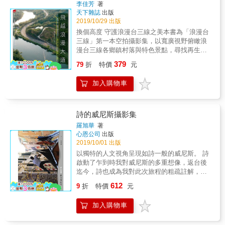
底蘊。 & ◎代理經銷：白象文化
李佳芳
著
Akademie 大中華區官方講師 鄭鴻展｜微縮藝
可，小菜，李焯雄，蕭青陽，?瘦肉仙女，游醫
「讓美麗的與缺憾的，同時存在一個空間，這
天下雜誌
出版
術家 （按筆劃排序）
生，Tony，陳玉慧，Joanna，劉大強，培華，
是真實的世界，也是真實的人生。」而這本攝
2019/10/29 出版
玫熹，易桀齊，伍冠諺，小布，Ruby，恬
影集中所有關於土地的美麗與缺憾，在時間的
換個高度 守護浪漫台三線之美本書為「浪漫台
欣......等二百八十多位朋友。
淘洗之下，伴隨著他的離去，都將漸漸打磨成
三線」第一本空拍攝影集，以寬廣視野俯瞰浪
人們心中無限的美好與喟嘆，一張張動人的照
漫台三線各鄉鎮村落與特色景點，尋找再生的
片，也將永恆地閃耀著動人的曖曖光芒。「我
力量、希望的動力，呈現多樣、永續、共生的
叫齊柏林，我只拍台灣，因為我跟台灣的土
379
79
折
特價
元
客家傳承在此生生不息，邀請人們對浪漫台三
地，談了一場戀愛。」──齊柏林
線產生共鳴與守護的願力。多層次解讀：溫柔
加入購物車
蔥鬱的樹林、秀美蜿蜒的溪流、波光瀲灩的湖
泊與陂塘、綿延的公路和山徑、繁盛的茶園、
稻田和果園、以及地面客家鄉親勤懇的身影。
詩的威尼斯攝影集
羅旭華
著
心恩公司
出版
2019/10/01 出版
以獨特的人文視角呈現如詩一般的威尼斯。 詩
啟動了乍到時我對威尼斯的多重想像，返台後
迄今，詩也成為我對此次旅程的粗疏註解，讀
者不妨以本書為簡單的藍本，自己解讀並繪出
612
9
折
特價
元
自己的水都詩作&hellip;&hellip;。英國文學新浪
漫主義的代表詩人，也是蘇格蘭小說家與旅遊
加入購物車
作家，還曾經創作了可愛童詩的史蒂文森
(Robert Stevenson)說：「葡萄紅酒是裝瓶了的