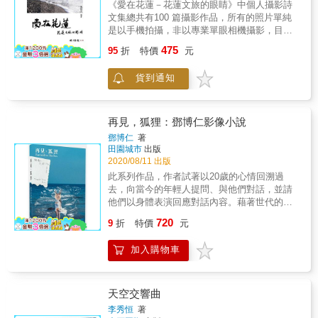
《愛在花蓮－花蓮文旅的眼睛》中個人攝影詩
的推崇，森山大道曾在自傳中說到「我最愛的
文集總共有100 篇攝影作品，所有的照片單純
宿敵是中平卓馬」「讓我深受刺激的攝影論是
是以手機拍攝，非以專業單眼相機攝影，目的
中平卓馬寫的」，連當代攝影評論家、《deja-
在於及時捕捉感動的片刻。攝影本身就是反射
475
vu》雜誌總編輯飯澤耕太郎也說：「中平是日
95
折
特價
元
內心的世界，我們眼睛所見之處，運用科技進
本60年代末到70年代中期的權威攝影家暨批評
步誕生高畫素手機來攝影，既方便又能隨時記
家，他的話語很有力量，對我影響甚多。」 &
貨到通知
錄視野，真是一種幸福。
◎洗鍊的文字＋百餘幅魅力照片，兩位鬼才聯
手打造「夢幻名著」 1976年，知名攝影雜誌
《朝日相機》，邀請中平卓馬和聲勢如日中天
再見，狐狸：鄧博仁影像小說
的攝影家篠山紀信合開專欄，由筱山的攝影作
鄧博仁
著
品和引言開頭，中平穿透鏡頭深入攝影者內心
田園城市
出版
世界的攝影論述〈決闘寫真論〉於焉誕生。一
2020/08/11 出版
年中，兩人透過家、晴天、寺、市區、旅途、
此系列作品，作者試著以20歲的心情回溯過
印度、工作、風、妻子、平日、插曲、巴黎與
去，向當今的年輕人提問、與他們對話，並請
明星這13個主題，對「攝影是什麼？」「攝影
他們以身體表演回應對話內容。藉著世代的距
的行為是什麼？」「攝影家又是什麼？」等相
離，回望自己的青春，也透過對話的形式，形
關議題進行深入的探討與思索。中平赤裸、尖
720
9
折
特價
元
塑當代年輕人的樣貌。他們的青春，是作者的
銳且深刻的質問評析，帶給時下文青及藝術工
逆旅，在逆向的行徑當中，時間一直往前，他
作者前所未有的強烈撞擊： & ◎沒有創造任何
加入購物車
卻不斷回望，彷彿一場現在、過去與未來的對
影像，反而能呼應世界與現實；不曾擁有任何
決。《再見，狐狸：鄧博仁的影像小說》收錄
先驗影像，才將世界以世界顯現。 ◎攝影只是
了近年來的創作主題，包含《2020》、《逆
將日常事物靜靜放置在一定的距離之外，向我
旅》及《山形記》。編排上沒有特意區分三
們提示它們原本的形體。 ◎當事物開始訴說除
天空交響曲
者，而是彼此交織、錯位。儘管如此，狐狸沒
了單純的事物以外，什麼也不是的事實──那就
李秀恒
著
有迷路，他只是喜歡在書頁間悠遊，往時間的