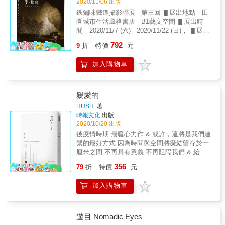
2020/11/06 出版
鉄鏽味鐵道攝影聯展 - 第三回 ▋展出地點 田
園城市生活風格書店 - B1藝文空間 ▋展出時
間 2020/11/7 (六) - 2020/11/22 (日)， ▋展出
訊息&
792
9
折
特價
元
www.facebook.com/events/459223518382268
本攝影集為十位鐵道迷，走訪世界各地，追尋
加入購物車
各類型的火車，一一記錄下火車與環境、火車
與人物間的動人畫面。 希望這最後的蒸汽時
代，永遠封存。&mdash;&mdash;李春政 鐵道
車輛的表情和人臉一般豐富，這是我著迷的原
親愛的 __
因之一。&mdash;&mdash;林政廷 那些找路、
HUSH
著
開路、追逐陽光角度的過程，更令人回味。
時報文化
出版
&mdash;&mdash;古庭維 但對我而言，鐵道的
2020/10/20 出版
一切都是有感情的。&mdash;&mdash;陳威臣
後疫情時期 最暖心力作 & 或許，這將是我們連
鐵路邊的故事，是無邊無際的。
繫的最好方式 因為時間與空間將凝結留存於一
&mdash;&mdash;陳映彤 揹著相機從白天拍到
厘米之間 不再具有意義 不再阻隔我們 & 給 親
晚上、從夏天拍到冬天。&mdash;&mdash;張
愛的＿＿ & ★入冬給自己與親友最溫暖的禮物
356
志文 我不斷地想抓住消逝前的鐵道、地景與人
79
折
特價
元
★每一頁都是一個思念 ★那些形容詞都是你，
物交織的瞬間。&mdash;&mdash;鄭銘彰 人因
也是我 & ◎全書每一個字皆由創作鬼才HUSH
為需求而創造鐵道，而鐵道造就許多人美好的
加入購物車
手寫手繪 & HUSH很都會、很時髦、很銳利，
回憶。&mdash;&mdash;林柏廷 閃電雷鳴般的
也很古怪，他的生活就像一盤隨時變換口味的
引擎聲，這樣氣勢的車輛才是火車。
精緻套餐，絕不容許平淡單調，他就像一個風
&mdash;&mdash;傅子訓 火車語言，是世界、
格篩網，篩掉生命中乏味、陳舊、迂腐與遲
遊目 Nomadic Eyes
是神。&mdash;&mdash;黃威勝
鈍，留下讓人驚呼連連的靈光乍現。因為疫