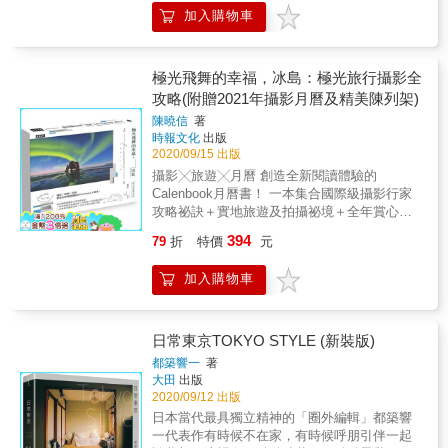
等國際攝影大賽職業組得獎攝影師──陳曉信
螢、花宮亞夢、水卜櫻、凛音桃花
加入購物車
Vincent，自2012年接觸攝影藝術以來，堅持著
&hellip;&hellip;多位人氣女優夢幻共演，讓人心
「理性學攝影，感性說故事」的攝影心法。 透
為之奪的巨乳姿勢集！
過思考影像創作的部分，從寫實記錄與產生共
鳴兩大主軸，分享攝影新手邁向創作者的自學
極光飛舞的幸福，冰島：極光旅行攝影全
歷程，除了學習攝影技術與學理是基礎外，更
攻略(附贈2021年攝影月曆及精美陳列架)
重要的是拓展攝影者自身的內心世界，掌握
陳曉信
著
「想法領先於技巧」的中心思想，這樣的思維
時報文化
出版
同時也是成為藝術創作者，不可或缺的重要環
2020/09/15 出版
節。 【本書特色】 ‧攝影師得獎作品創作概念
攝影╳旅遊╳月曆 創造全新閱讀體驗的
與發想祕笈公開 ‧附影像創作心法，一次囊括技
Calenbook月曆書！ 一本集合國際級攝影行家
術與美學概念 ‧珍藏12幅榮獲國際攝影比賽的得
攻略祕訣＋實地旅遊及拍攝祕境＋全年賞心悅
獎作品，視覺震撼2021月曆卡
目精彩圖片 ＋冰島極光攝影指南＋2021年極光
394
79
折
特價
元
攝影月曆 曾乏人問津、人口數僅有三十五萬人
的「冰島」，如今因為電影的關係，近年成為
加入購物車
冒險者的熱門旅遊景點，除了造訪電影場景，
更多人關注的，就是一睹可遇不可求的「極
光」。但要如何確拍攝極光，其中可是大有學
問。 榮獲美國IPA、法國PX3、東京TIFA、莫
日常東京TOKYO STYLE (新裝版)
斯科MIFA、布達佩斯BIFA、EPSON等國際攝
都築響一
著
影大賽職業組得獎攝影師──陳曉信Vincent，將
大田
出版
冰島不藏私旅遊拍攝景點大公開！從冰島首都
2020/09/12 出版
出發，以順時針帶大家走訪，除了必訪的高人
日本當代最具獨立精神的「圈外編輯」都築響
氣極光攝影地點，也推薦少人踏入的私人祕
一代表作有時候不在家，有時候呼朋引伴一起
境。不但可以收藏12幅令人嘆為觀止的極光攝