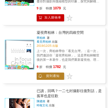
覆你對攝影與微縮模型的印象，探究與解構歷
史重要場面的真偽與爭議 ※ 鑑賞商品攝影與模
1079
9
折
特價
元
型製作的雙重工藝技術，如何細膩刻畫出足以
欺騙肉眼的完美視覺效果 ※ 見微知著，從小地
加入購物車
方觀察與學習2位作者精湛的技術與藝術創作精
神 ※ 特別公開場景製作與拍攝的幕後花絮，揭
開那神秘的面紗 【深度剖析歷史名作的創作過
程與真實幕後】 萊特兄弟的第一次成功飛行
凝視齊柏林：台灣的四維空間
（1903年）、興登堡號空難（1937年）、美軍
齊柏林
著
士兵在硫磺島豎起國旗（1946年）、AS11-40-
看見齊柏林
出版
5877 阿波羅登月探測計畫（1969年）等，許多
2019/12/25 出版
從小到大令大家耳熟能詳的經典歷史事件，藉
上一次，齊柏林帶你「看見台灣」；這一次，
由兩位攝影師的巧手，透過「微縮模型」與
我們邀請你「凝視齊柏林」。這是齊柏林離世
「商品攝影」的雙重工藝技術，如何把讓人信
後的第一本著作，也是我們重新凝視他、理解
以為真的景象，重現在眾人的眼前。 本書一共
他、懷念他、延續他精神的方式之一。這本攝
1782
收錄數十個精心重製與拍攝的「經典歷史場
9
折
特價
元
影集收入一百多幅珍貴的歷史照片，讓你看見
面」，用嶄新的方式，復刻與重新詮釋那些在
一個藝術家如何在作品中留下，認真行走過這
人類歷史上有著重大意義的事件，在欣賞精美
貨到通知
個世界的痕跡。誠如齊柏林所說：「我相信，
作品的同時，更可以同時回味那些典故，從中
每個人的血液之中，都隱然藏著神秘的瘋狂因
學習與思索偉大人們是如何去達成那過人的成
子，有人瘋狂於購物，有人瘋狂於賺錢，我則
就，儘管途中可能要歷經種種的困難、考驗與
是瘋狂於飛行。」然而，這位御風而行的藝術
已讀，回嗎？一二七封攝影往復對話，是
挑戰。 就如同兩位作者／攝影師在重製這些作
創作者終究在世人的惋惜中乘風歸去。本攝影
孤單也是狂歡
品的過程一般，其精神、毅力令人深感佩服，
集《凝視 齊柏林：台灣的四維空間》，是齊柏
也再次提供你我，一個鑑賞偉大藝術的可能
陳建維
著
林導演驟然離世後，由「看見‧齊柏林基金會」
時報文化
出版
性，透過微縮模型與商品攝影這兩種技藝的完
所出版，在三十萬張空拍影像中，透過重新的