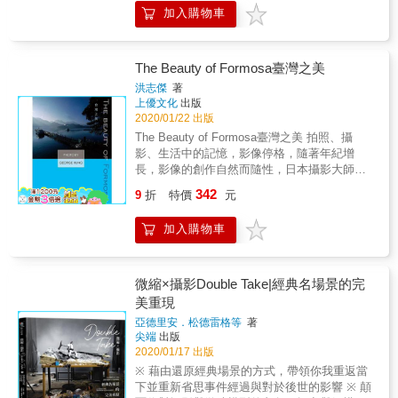
★精裝小開本，全彩精美印刷，內容圖文並
加入購物車
○○○的寫真生涯，歷經戰事饑餓時代後造就自
茂。 歲月更迭，季節輪迴， 天地有大美而不
己的歷史。這部自傳以「現在」為起點的倒敘
言，天地間有很多事物一直存在那裡， 它依循
方式回溯過去，不僅記載過去，更期望放眼未
著自然的規律，以自身的形體訴說著無聲的言
來。從中我們窺見國寶級大師的養成，與西方
語， 假如用心體會，你會感悟一種深情的隱
The Beauty of Formosa臺灣之美
攝影藝文家的撞擊，精采呈現日本戰後寫真風
喻。 雖然有時我和那石頭一樣堅硬， 但柔軟的
洪志傑
著
華年代的一頁傳奇。 ˙本書蒐錄67幅照片、雜誌
內心裡，想要表達的皆已化成了石頭無盡的言
上優文化
出版
封面及海報。 & ●二部作 《我思我想：我的寫
語。 有些話無法對你當面訴說， 走到世界各
2020/01/22 出版
真觀》 細江英公的「現今」。
地， 我把內心的言語說予清風與明月， 至於我
The Beauty of Formosa臺灣之美 拍照、攝
們之間的祕密， 就留在天涯海角直到海枯石
影、生活中的記憶，影像停格，隨著年紀增
爛。 更多精彩內容請見
長，影像的創作自然而隨性，日本攝影大師森
http://www.pressstore.com.tw/freereading/9789869
山大道曾說：「數位攝影的魅力，在於散步的
342
9
折
特價
元
路上」。好照片總在日常生活中，信手拈來，
隨手可得，從平凡中創造些許的不平凡。《The
加入購物車
Beauty of Formosa臺灣之美》這樣的一本書在
我腦海中醞釀多年，而這Formosa美麗之島，
不論是風景（Landscape），花卉（Flower），
建築（Architecture）&hellip;等， 都是那麼令
微縮×攝影Double Take|經典名場景的完
人感動萬分， 美景盡收眼底，讓人回味無窮。
美重現
特別感謝學佩、于湞兩位同學協助本書的設
亞德里安．松德雷格等
著
計， 風格簡潔時尚，希望大家都能喜歡欣賞收
尖端
出版
藏。
2020/01/17 出版
※ 藉由還原經典場景的方式，帶領你我重返當
下並重新省思事件經過與對於後世的影響 ※ 顛