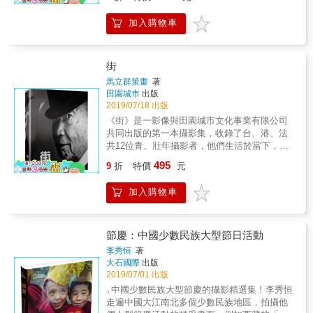
都有失根離 土的時候，像當時的我就是。我物
質上改善了， 有家、有工作，但一顆創造的
加入購物車
心，卻找不到故 鄉。現在，我看著八尺門的少
數民族的生活，頭 一次，我感到我的苦悶和空
虛有多可笑;我一直 想從音樂、從知識尋找救
贖，現在，我知道那是 徒然的。空虛的是我的
街
心，是外在的音樂等等所 不能解決的;八尺門像
馬立群策畫
著
當頭棒喝，我醒了!我決 定拍長久以來第一次感
田園城市
出版
動了我的八尺門，和生活其中的人們。
2019/07/18 出版
&mdash;&mdash;阮義忠
《街》是一影像與田園城市文化事業有限公司
共同出版的第一本攝影集，收錄了台、港、法
共12位青、壯年攝影者，他們生活於當下，透
過觀看、閱讀、思考與想像所呈現對「街」的
495
9
折
特價
元
定義，企圖將當下的感受延伸至未來，讓後人
可以持續透過影像去思考，從影像中得到感動
加入購物車
後，再次地於心中繼續撞擊⋯⋯
節慶：中國少數民族大型節日活動
李秀恒
著
大石國際
出版
2019/07/01 出版
․中國少數民族大型節慶的攝影精選集！李秀恒
走遍中國大江南北多個少數民族地區，拍攝他