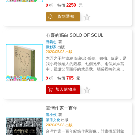
世界唯一細江英公自傳三部曲 & ▉本書特色
是一定的？物質世界只是一種象徵／投射，代
2250
9
折
特價
元
&uuml;唯一自傳隆重登場！國寶級寫真家親自
換法替夢境找到的解答，而我們其實隨時都可
授權，原著發行十五年後，全球唯一中文版問
以使用，閱讀這本看不懂的書，只需要把你的
貨到通知
世 &uuml;此生珍藏只有這一次！全世界完全生
理解披上想像⋯⋯ 「物體的意義是通過它被己
產限定1500套，附流水編號，售完即絕版
身看到的方向而確定的。」&mdash;&mdash;
&uuml;簽名+印章特別版！每部扉頁印有作者英
梅洛&middot;龐蒂 「神聖的、浪漫的、自然
文簽名及漢字角印，世間獨有，絕對珍藏
心靈的獨白 SOLO OF SOUL
的、渙散的⋯⋯」如果非得用形容詞的話。
&uuml;典藏書盒向大師致敬！王志弘精心設
「存在就是一種啟發」- 來自教典（本書）。
阮義忠
著
計，從內文、封面到書盒，完整呈現細江獨有
攝影家
出版
輕微戀物癖傾向｜潛意識裡的代換 ｜物質世界
風味 &uuml;獨家授權限量攝影海報！特別贈送
2020/05/08 出版
的最後浪漫 ------------------- &ldquo;這本書就像
細江英公榮獲日本寫真評論家協會新人賞「男
是廢物界發起的曼菲斯（Memphis）復興運
木匠之子的塗鴉 阮義忠 孤僻、倔強、叛逆，是
與女」系列#16 & 海報一張（42*60公分，隨附
動，如果地球也可以只是一只皮球，一件廢物
我小時候給人的觀感。七個兄弟、兩個姊妹當
專用收納紙筒，限量贈品送完為止） & 細江英
就能代表一個宇宙。&rdquo; - 獨立書店朋丁 一
中，最讓父母頭疼的就是我。腦袋裡轉的東西
公（Eikoh Hosoe），日本國寶級攝影大師，戰
些截自目錄的主題： 水果攤其實是組合機器人
跟周遭的一切格格不入，愛拌嘴、不願上課，
765
後第一代現代攝影教父，崇高地位如暗黑舞踏
9
折
特價
元
總部／AI的腦部核心是甜點組成的？／竹林七
總認為自己懂的道理別人不明白。幾乎沒人說
宗師大野一雄、圓點教母草間彌生，也是知名
閒／亞特蘭提斯／泡麵亂葬崗／樓梯是權力象
得過我。不只是同輩的小孩，就連大人也常被
攝影家森山大道的啟蒙恩師。一生充滿精采傳
加入購物車
徵／物件的階級實驗／被你丟掉的布偶們在幹
我的巧言善辯堵得回不了嘴。印象最深的就
奇，有「攝影界鬼才」之稱。 & ▉從外交官到
嘛／海綿啓示錄 名人推薦 跨界教主們的聯合推
是，有回被六叔訓斥，我居然用柏拉圖的「吾
攝影家，十八歲首次參賽一鳴驚人 挑戰傳統，
薦： 陳依秋｜朋丁主理人 陳易鶴｜美感教主 -
愛吾師，吾更愛真理」頂回去，氣得他七竅生
帶領攝影由紀實⾛向超現實和表現主義美學 開
好氏品牌研究室創辦人 漂亮寶貝酸六｜跨性別
煙。至今我都還記得他那滿臉通紅，啞口無言
臺灣作家一百年
創作品代理先河，啟蒙森山大道 & 一九三三年
教主 蘇仰志｜雜學校創辦人 珍珠｜仙女教主 -
的模樣。 是的，我從小就愛看書，只要不是課
潘小俠
著
出生於山形縣的細江英公，原本想學西班牙文
身心靈選物店創辦人 王鼎曄｜當代藝術家 張鐵
本，任何白紙黑字都能引起我的興趣。報紙副
讀冊文化
出版
立志當外交官，韓戰爆發那一年，十七歲的他
志｜文化觀察家 陳星合｜從太陽回來的人 劉真
刊看完，就去租書店找漫畫、武俠、偵探和言
2020/05/08 出版
首次藉由父親的Thornton reflex單眼相機接觸攝
蓉｜文創教主 - 台灣文博會總策人 李翰｜轉戰
情小說；沒得看了就去宜蘭或羅東的書店。只
台灣作家一百年紀錄作家影像，計畫攝影對象
影，隔年即嶄露頭角，以《小波迪》獲得富士
youtuber的前知名插畫家 劉真蓉：史上最離題
要讀得進，一站就是幾個鐘頭，除了許多世界