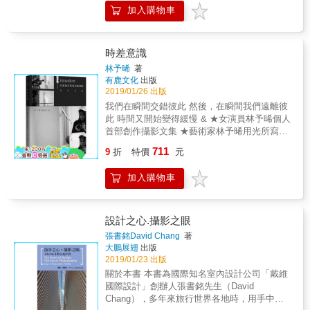
時間推著前進，而是我們有能力，傾聽自己真
君的詩悠然走入Sam的鏡頭世界，這樣的一本
加入購物車
正的聲音，選擇自己的道路前進。 讓隨心的生
合輯，將帶給你更多的哲思與想像空間。靜謐
活，帶著你去感受生命的細節，來豐富自己獨
的時光裡，一詩一圖，打開《冬之影》，也打
一無二的生命經驗。 & 田定豐用他最貼近人心
開了您的異想視界。《冬之影》中Sam賢正試
的動人話語，短短幾句就能直達心底， 撫慰療
時差意識
圖將心中對於影像作品的想望及意境透過詩人
傷，擦乾眼淚就能繼續堅強，幸福其實有很多
林予晞
著
蔡醫師惠君之筆，活潑而跳動，總是可以不時
種方式。
有鹿文化
出版
的讓整幅作品呈現畫龍點睛的效果。
2019/01/26 出版
我們在瞬間交錯彼此 然後，在瞬間我們遠離彼
此 時間又開始變得緩慢 & ★女演員林予晞個人
首部創作攝影文集 ★藝術家林予晞用光所寫成
的私密日記 「終究在乎身邊的人的感受、在乎
711
9
折
特價
元
與大家的關係多於自己的言詞表態，最後那些
尖銳憤怒、無奈失落、極悲狂喜，多半終將訴
加入購物車
諸快門。」&mdash;&mdash;林予晞 不當演員
的林予晞，喜歡蒐集相機，更是個在不同「時
區」蟲洞中穿梭剪下光影的攝影者。每張影像
都像是可以凝凍時間的波光，長曝亦或瞬間，
設計之心.攝影之眼
皆成為時間的證據。林予晞將多年累積來的攝
張書銘David Chang
著
影創作，集結成冊，緊抓著飛速流動的時差意
大鵬展翅
出版
識。 經歷空服員、演員等多重身分轉換，唯一
2019/01/23 出版
不變的是透過觀景窗看世界，無論是迷幻風
關於本書 本書為國際知名室內設計公司「戴維
景、人像創作等，完成於人生中不同階段的創
國際設計」創辦人張書銘先生（David
作，記錄按下快門當下的身分、角色、時間、
Chang），多年來旅行世界各地時，用手中的
空間與情感。這是林予晞對時間最溫柔而美麗