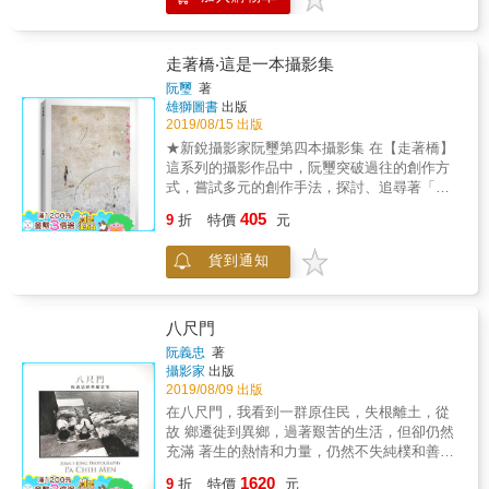
歲月面前，找尋過去消失的往事，這是一種用
實、自然且唯美的影像，以及逗趣、帶有豐富
影像寫錄人生，珍惜情緣留於心的意謂。 鐘永
情感的筆觸，記錄了這些貓咪與女同志一起成
和先生集結四十年的影像創作，經由一翻梳理
家的生命故事，呈現人貓共同生活的自在快
重新集結出版《鐘影錄》，對他而言，應該是
走著橋‧這是一本攝影集
樂，珍惜彼此陪伴的美好時光。 本書特色 1.臺
有太多時光記憶的積累，看似時空穿越今昔的
阮璽
著
灣第一本貓咪與女同志攝影書，收錄一百五十
相遇，能喚起往事憶舊人。 他的攝影創作，流
雄獅圖書
出版
餘張情感綿密的動人照片。 2.透過女同志述說
露出對攝影深沉眷戀，屬於自己獨特的攝影語
2019/08/15 出版
貓咪和自身故事，瞭解當代臺灣女同志多元面
言，從過去、現在、未來，體現攝影紀錄無窮
★新銳攝影家阮璽第四本攝影集 在【走著橋】
貌。 3.藉由貓咪與女同志日常生活互動，看見
魅力。今年是攝影技術發明一八〇年，也是促
這系列的攝影作品中，阮璽突破過往的創作方
愛沒有分別，都一樣美好。 名人推薦 R
成文化記憶轉化為文化創意，讓民眾更容易親
式，嘗試多元的創作手法，探討、追尋著「可
Raye《十二夜》導演 黎璿萍 同家會秘書長 風
近源自泥土的歷史文化，特別的一年。八月十
能性」這件事，走一走、看一看、想一想，透
弄 小說家／編劇《孤芳不自賞》《追球》 迷羊
405
九日世界攝影日，讓我們一起來關注，找尋過
9
折
特價
元
過不斷發現、認識自我的歷程，&ldquo;走著橋
小說家《想上就上》《想偷就偷》《想睡就
去美好共識時光的興致，遇見紀錄裡光影視野
&rdquo;即是阮璽自我比喻的整個創作狀態。 透
睡》 黃俊郎 畫家／作家／作詞人 周杰倫&lt;以
的新形式，與其分享與開示。
貨到通知
過觀看這些作品能開啟我們無限的想像，雖然
父之名&gt;&lt;牛仔很忙&gt;&lt;跨時代&gt;&lt;
題材全是生活中的平凡無奇的一角，能夠呈現
前世情人&gt;等、蔡依林&lt;馬德里不思議
出如此「非日常」的美感和趣味，也只有阮璽
&gt;、TFboys&lt;剩下的盛夏&gt;、SHE、蕭雅
才有的獨門絕技！
軒等兩百多首歌詞作品 高雋雅 演員《有五個姊
八尺門
姊的我就註定要單身了啊！》
阮義忠
著
攝影家
出版
2019/08/09 出版
在八尺門，我看到一群原住民，失根離土，從
故 鄉遷徙到異鄉，過著艱苦的生活，但卻仍然
充滿 著生的熱情和力量，仍然不失純樸和善
良。在某 種意義上，人在許多的時候，心靈上
1620
9
折
特價
元