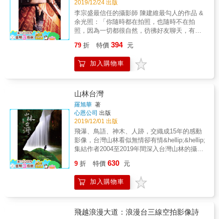
2019/12/24 出版
美結合。 【猶如時下流行的「開箱照」那般地
編排與選圖，讓讀者能夠在「看見台灣」之
精彩與耐人尋味】 過去，人們總是認為「攝
李宗盛最信任的攝影師 陳建維最勾人的作品 &
後，凝視著那雙藏在鏡頭後的齊柏林的眼睛，
影」是一種最真實、不造假的紀錄形式。 然
余光照：「你隨時都在拍照，也隨時不在拍
彷彿他不曾離去，還在高空中深情回望著台灣
而，古往今來的眾多的「經典名作」當中，卻
照，因為一切都很自然，彷彿好友聊天，有一
這片土地，與我們這些生活其中的人。而齊柏
不乏有許多「充滿爭議」的紀實攝影照。 舉凡
句沒一句的。我覺得你是用照片在跟朋友們寫
林曾這樣形容過山對於他的意義：「山像是一
394
79
折
特價
元
像是「是否為刻意營造的畫面」、「實際按下
信，發簡訊，隨手一拍，瞬間即就。」 & 二十
切事物的起點，是河川的源頭，孕育各種生
快門的攝影師為何」、「無法判別拍攝當下的
年來，李宗盛最信任的攝影師陳建維用鏡頭記
物，是我原初夢想的起點，也是我投入空拍領
加入購物車
時空背景」、「是否有經過人為加工」等等，
錄了許多人與人之間的關係，無論名人或不知
域，一個開始的啟發。」因此，本攝影集開卷
這些都是讓你我可以不斷地探究與省思的重
名的人，每個關係背後都有著一段故事；這些
便以「夢想的起點」為名，帶領讀者從齊柏林
點。 本書的兩位作者，以「微縮模型」的形
關係經過數年，或許至今依舊緊密，或許早已
空拍圖中，最高的高度看起，在以玉山為主的
式，重新還原了「經典攝影」作品的場景，以
遠離失聯，但因為相片凝結了當時的狀態，讓
山林台灣
眾山圖像之中，在齊導留給我們的話語之間，
帶有著敬意的精神，搭配上「創作現場」的各
這份關係成了永恆的紀念。透過攝影集中的相
體會一個藝術家的夢想如何在堅持不輟的創作
羅旭華
著
種蛛絲馬跡，企圖喚醒人們對於這些歷史片段
片，以及文字敘述的故事，每個人能看到發生
心恩公司
出版
中，達到如同玉山一般的高度。此後，更聚焦
的記憶與思索。 這些「製作過程」的照片與精
在自己生命中的各種關係，了解到每一段過程
2019/12/01 出版
於島嶼生成的殊異自然與人文景觀，以時空交
心打造的場景，既是對於經典的致敬，同時也
都並非永恆，但都值得被記住。 & 陳建維：多
錯的「四個維度」為架構，串接出齊柏林創作
飛瀑、鳥語、神木、人跡，交織成15年的感動
是一個「嶄新的藝術創作」，引領著你我去思
年來拍過許多身邊親近朋友的日常生活片段，
生命中幾個重要的母題：★自然的器度，在垂
影像，台灣山林看似無情卻有情&hellip;&hellip;
考這些在人類史上佔有一席之地的名作，究竟
都是扎扎實實的相處，這些畫面像是一封封不
直的地貌變異中，想像一種推動著土地不斷變
集結作者2004至2019年間深入台灣山林的攝影
是最真實精確的「紀錄」，還是由攝影師所策
完美的訊息。這裡面有孤單與狂歡，傷害與重
動的力量。★生命的廣度，從雲的視角，看見
作品，有攝影大賽精彩唯美之作，也有生活日
劃出來的「創作」。 而我們，則以觀眾的角
630
生，心動與懊悔，執著與告別......，這些圍繞
9
折
特價
元
人與環境如何互動出各種共存的風景。★土地
常動人形影；有林深之處的飛瀑、鳥語，可與
度，在字裡行間去摸索出每個事件真切的脈
我們之間的關係，無論鹹淡，都是一段段真實
的溫度，以飛鳥的高度，讓我們領略這片土地
千年巨木和萬年老岩言歡；也有靈動人跡。以
絡，彷彿在窺探他人所拍下的「開箱照」那
存在的美好，我也只是靜靜地按下快門。這裡
加入購物車
如何給予人們生活的能量。★和諧的限度，回
馬卡龍色系框住約六百個您必然將一同感動的
般，得以細細品味每一個細節，並且從中去演
面拍了倪婉萍，李家欣，李宗盛，慧君，心
到齊柏林那雙關懷土地的眼睛，透過一張張述
山林瞬間成為恆久，輕鬆讀畢，讀者可以怡然
繹與歸納出最後的「真相」。 各界推薦 姚瑞中
怡，Timm Wu，任姐，Eddy，川川，謝淑薇，
說著歷年台灣重大事件的空拍圖，帶著我們一
經歷山林台灣或壯麗或幽深的多元景致，以及
｜藝術家、師大美術系兼任副教授 郭昱晴｜袖
阿乾，宏宇，謝芝芬，小蟲，白安，黃裕翔，
步步覺察著自然的無常，提醒我們好好愛護自
目睹作者耗時15年行腳林間，步步尋訪的人文
飛越浪漫大道：浪漫台三線空拍影像詩
珍藝術創作者 張哲生｜懷舊達人 森爸｜Leica
巴奈，蒼蠅，文姝，ALBERT，呆大衛，麥
己腳下的土地。也許，正如同齊柏林所自述：