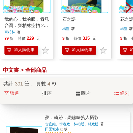
我的心，我的眼，看見
石之語
花之
台灣：齊柏林空拍 20
楊塵
著
楊塵
著
年的堅持與深情
齊柏林
著
229
315
79
折
特價
元
9
折
特價
元
9
折
加入購物車
加入購物車
中文書 > 全部商品
共計
391
筆， 頁數
4
/9
篩選
排序
圖片
條列
夢．軌跡：鐵鏽味拾人攝影
古庭維、李春政、林柏廷、林政廷
著
田園城市
出版