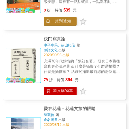
談夢想，這裡有一點點破舊，一點點零亂，一
影作品，一併入手獨家景點資訊，以及珍貴而
點點窄小，如果你按了門鈴，請進，請進，日
539
完整的極光拍攝指南。 【本書特色】 ‧環遊冰
9
折
特價
元
常的一日，真實的一日，在東京小屋，我們有
島一圈，熱門景點、私人祕境全數公開 ‧附冰島
自己的故事。真實的東京生活，轉個路口，拐
極光攝影指南，該準備的一個都不漏掉 ‧12幅高
貨到通知
個小巷，就看見了……藝術家兄弟檔，大量的
質量極光攝影，美觀實用的2021年月曆卡作品
CD跟唱片還有畫作，滿滿一屋子，玄關的門除
了冬天之外，永遠是關不起來的；每週去紅十
字會義賣，現在苦練手風琴準備賞花大會一展
決鬥寫真論
身手的手工設計師，堅持一切都要手工製作，
中平卓馬、篠山紀信
著
連撿回來的檯燈、電鍋都要重新上色；念短大
臉譜文化
出版
的女學生，是小劇場的忠實粉絲，牆上貼滿了
2020/09/03 出版
劇場的宣傳海報，床頭堆滿劇團的週邊；各種
充滿70年代熱情的「夢幻名著」 研究日本戰後
喜歡的東西、小物件、收藏品……像洪水般不
寫真史必讀經典 & 什麼是攝影？什麼是拍照？
斷吞噬空間，化妝也好，讀書也好，在家工作
什麼是攝影家？ 活躍於攝影最前線的兩位鬼才
也好，不論做什麼都可以在這個小空間一次完
日本女體寫真第一人篠山紀信╳森山大道最愛
394
成……生存過日子，其實就是一種日常罷了，
79
折
特價
元
宿敵中平卓馬 以「影像」與「論述」進行唇槍
但這種日常是永遠被自己喜愛的物件，自己想
舌戰的「決鬥寫真論」！ 平面設計師&王志弘
要的生活方式，或者自己選擇的風格團團包圍
加入購物車
選書、設計 藝文評論家&張世倫推薦 & ◎引
著，這樣幸福至極的日常，誰都會著迷！
領戰後日本攝影發展方向的重要舵手，大師們
最愛的評論家 中平卓馬是日本戰後的重要攝影
家兼評論家，1968年他創辦攝影雜誌《挑釁》
愛在花蓮－花蓮文旅的眼睛
（Provoke），重新界定日本現代攝影的方向，
陳穎信
著
而且撼動、顛覆了當時奉精準、唯美為圭臬的
金名圖書
出版
主流攝影美學標準，造成轟動。他的攝影作品
2020/08/15 出版
與評論受到荒木經惟、森山大道等重量級大師