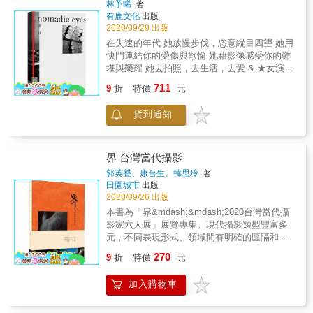
林予晞
著
情，鏡頭成為人與人聯繫的重要方式。視訊、
有鹿文化
出版
拍照，證明自己平安活著，也讓遠方親友感到
2020/09/29 出版
安心。長達半年多的期間，HUSH用影像將生活
在失速的年代 她放慢步伐，恣意縱目四望 她用
細切成數十種不同的況味。一張張代表各種形
快門連結你的受傷與歡愉 她藉影像感受你的難
容詞的明信片，讓每個人都能在其中找到自
堪與榮耀 她去拍照，去生活，去愛 & ★女演員
己，或送給遠方的朋友讓他們知道你現在過得
林予晞2020全新創作攝影文集 ★藝術家林予晞
711
好不好。 &
9
折
特價
元
影像生活實踐的精神分析 & 嚮往流浪是她改不
了的性格特質，每當她以為不想再回頭感受流
貨到通知
浪的狼狽之時，催促她探索世界的聲音，卻又
隱隱地在血液裡騷動。她以雙眼遊牧，於出生
的家鄉、或是有著前世鄉愁的異邦。雙眼的流
浪，於她是面對孤獨的凝視，是創作的求生意
界 台灣當代攝影
志，是找回自己的儀式。女演員、藝術家林予
郭英聲、康台生、韓思玲
著
晞，用相機與每一個瞬間相聚，每一次的快
田園城市
出版
門，都像是給遊子們一個久別重逢的深情擁
2020/09/26 出版
抱。 & 「面對眾多無法一一回覆、朝自己打來
本書為「界&mdash;&mdash;2020台灣當代攝
的聲音，攝影是我找到平靜的方式。我拍攝的
影家六人展」展覽專集。現代攝影類型豐富多
畫面，訴說了很多心裡話。這些話語在體內令
元，不同表現形式、領域間有明確的區隔和界
人糾結難受，以攝影的方式表達出來。每次的
線，此為現代攝影的特色和最迷人的地方。本
270
快門都是再多認識自己一點的機會。」
9
折
特價
元
次展覽邀請六位國內攝影名家，除了豐富的攝
&mdash;林予晞 &
影經歷與實力外，更重要的是，他們都是具有
加入購物車
獨特的風格與形式。唯一個共通之處，是以主
觀去詮釋外在的景物、生活和生命，作品自然
顯現獨特的視點、觀點和敍事手法，觀者可以