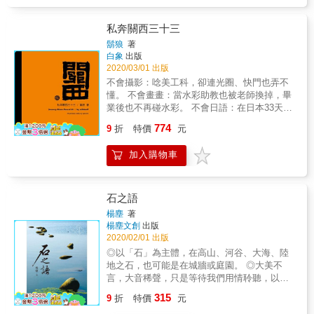
典禮也看得到我。這些年來，我的情感如同落
大影響力，不僅致力於自身創作，更奉獻精力
籍在這個部落，而現在正似乎是要此地遷出戶
促進日本與世界藝術交流，二○一○年被日本政
口。我的心的底層正在翻滾，我的視線正在模
私奔關西三十三
府評選為文化功勞者，二○一七年獲頒旭日重光
糊，腦際裡都是影子。四季村那一尊尊熟悉的
鬍狼
著
章，豐功偉業得到海內外高度評價。 & 所謂攝
顏容、身影，正在我的思念中飛旋，幾乎要淹
白象
出版
影，細江英公認為是「被攝體與攝影家兩者關
溺了我&hellip;&hellip;。 &mdash;&mdash;阮
2020/03/01 出版
係的藝術」，也是一種「相遇的藝術」；論及
義忠寫於1990
不會攝影：唸美工科，卻連光圈、快門也弄不
攝影二元論，他以地球的球體來思考，一極是
懂。 不會畫畫：當水彩助教也被老師換掉，畢
主觀，另一極是客觀，攝影家是穿行其間的旅
業後也不再碰水彩。 不會日語：在日本33天，
人，不斷探索未知的領域。《無邊界：我的寫
卻連50音也不會。 三不成冊，這就是『私奔關
真史》、《我思我想：我的寫真觀》、《球體
774
9
折
特價
元
西三十三』 ◎代理經銷：白象文化
寫真二元論：我的寫真哲學》這套親自撰寫、
口述與拍攝的自傳三部曲，是深入細江英公世
加入購物車
界、爬梳日本寫真史的最佳作品。 & & ●首部
作 《無邊界：我的寫真史》 細江英公的「過
去」與「未來」。 朝向未來，記錄下他從17歲
石之語
到72歲跨越半世紀的活動一一從活動中看見他
的實踐哲學！ & 「我今年已屆七十二歲高齡，
楊塵
著
回顧過往，我與攝影相遇也已超過五十個年
楊塵文創
出版
頭。其間遭遇各種事情，也學習到各式各樣的
2020/02/01 出版
經驗，現在只希望能以攝影家身分，繼續懷抱
◎以「石」為主體，在高山、河谷、大海、陸
『生涯現任』攝影家的夢想、持續攝影下
地之石，也可能是在城牆或庭園。 ◎大美不
去。」 細江英公歷經第二次世界大戰和戰後缺
言，大音稀聲，只是等待我們用情聆聽，以心
乏糧食的時代，與攝影相遇逾五十年，工作時
領悟。 ◎一頁一小品，隨手翻閱，雋永文字搭
315
9
折
特價
元
他非常珍惜「當下」，因而對過往的人、事、
配飽含意境的圖片，是放鬆心靈的隨身好書。
物記憶深刻。本書記錄細江英公一九五○～二