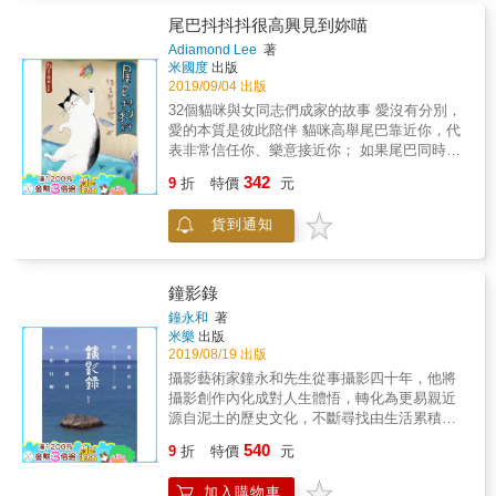
詩意」，威尼斯明顯是裝不了瓶的詩意(哪裡來
的超巨大瓶身)，卻又分明是裝了無數瓶，多年
尾巴抖抖抖很高興見到妳喵
來也已行銷了全球無數人次的詩意！我在行腳
Adiamond Lee
著
途中攝下也側寫了一些，今日成書，詩意化成
米國度
出版
了縷縷翦影，盼與讀者分享。
2019/09/04 出版
32個貓咪與女同志們成家的故事 愛沒有分別，
愛的本質是彼此陪伴 貓咪高舉尾巴靠近你，代
表非常信任你、樂意接近你； 如果尾巴同時輕
輕顫抖，更是「很高興見到你」的真心認證！
342
9
折
特價
元
臺灣第一本以貓咪和女同志為主題的攝影書，
以影像與文字記錄臺灣女同志和貓咪成家的生
貨到通知
命故事。 全書採訪三十二位（組）女同志，她
們來自不同世代，居住在不同地區，從事多樣
職業，位處各種人生階段，各自為人生課題與
目標努力著：出櫃、與家人和解、決定步入婚
鐘影錄
姻、組成家庭、嘗試人工生殖、自己創業開
鐘永和
著
店、收養他方子女、跨國同婚修法請願、長年
米樂
出版
投身動保志工&hellip;&hellip;。 然而她們的生
2019/08/19 出版
活都有最美好的動物──貓，陪伴著，彼此守護
攝影藝術家鐘永和先生從事攝影四十年，他將
著。 貓咪也各有不同的貓生經歷，可能是在梅
攝影創作內化成對人生體悟，轉化為更易親近
雨季的夜晚從街上被撈回家、在動保協會用眼
源自泥土的歷史文化，不斷尋找由生活累積的
神選定領養人、被多次退養終於安定下來、曾
歲月故事；他的焦距呈現出今昔生活、人、
540
走失好不容易尋回主人，或是正在和慢性病共
9
折
特價
元
事、時、地、物，縱深鏡頭刻劃著生活裡的趣
處、與其他貓狗磨合、適應家中新成員的報到
味、溫暖與生命的關照，彷彿時光行跡被喚到
&hellip;&hellip;。 攝影師Adiamond Lee用真
加入購物車