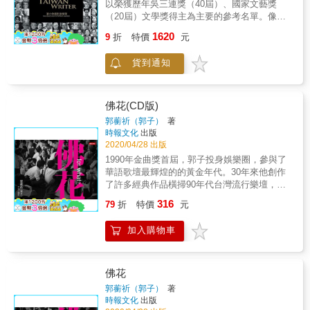
以榮獲歷年吳三連獎（40屆）、國家文藝獎
攝影大賽學生部金獎，自此「攝影才是自己該
卻帶領風潮的super add 陳易鶴：透過這些物件
文學名著，哲學、心理學方面的書也囫圇吞。
（20屆）文學獎得主為主要的參考名單。像作
走的路」在心頭開始萌芽。後來聽從攝影家田
重組所構成的符號是給未來人超乎想像的信
鄉下小書店的老闆特別好，多虧了他們不趕
家用筆寫歷史，畫家用畫筆畫歷史，攝影家用
村榮建議，於一九五二年進入東京寫真短期大
息。 珍珠：宇宙之所以充滿無限可能，那是因
1620
人，我得以吸收不少知識。手頭比較寬鬆時，
9
折
特價
元
相機紀錄歷史，這本攝影書籍的意義是記錄台
學（今東京工藝大學）。早期受土門拳紀實攝
為宇宙是由我們的心所創造的。 張鐵志：翻開
我就把特別喜歡的書買回家；高中畢業前，藏
灣百年來作家的風貌及文學歷史的鏡位。
影影響，之後與前衛藝術家、Demokurato美術
這本書就像進入一個奇異的世界，完全不知道
書已經能擺滿一面牆的書架。 &
貨到通知
&&&&&&&
家協會創辦人瑛九往來甚密，確立了他挑戰既
下一頁是來到什麼奇妙的場所 蘇仰志：品嚐一
&&&&&&&&&&&&&&&&&&&&&&&&&&&&&&&&
定概念的獨特藝術觀。畢業後於一九五六年舉
篇篇甜美的影像詩，體驗強行注入血液的腦內
《台灣作家一百年》共分： 一、台灣作家，戰
辦第一次個展「東京的美國女兒」，參與攝影
啡。 漂亮寶貝：這本書跟我一樣漂亮 王鼎曄：
前（1945前）：郭水潭、龍瑛宗、巫永福、王
評論家福島辰夫策畫的展覽「十人之眼」。一
佛花(CD版)
廢物做久了，就不廢物了！ ◎代理經銷：白象
昶雄、周夢蝶、陳千武、林亨泰、林良、鍾肇
九五九年偕同川田喜久治、佐藤明、丹野章、
郭蘅祈（郭子）
著
文化
政、杜潘芳格、羅門、蓉子、洛夫、張默、鄭
東松照明、奈良原一高等人，成立攝影家團體
時報文化
出版
清文、李喬、黃娟、黃春明、趙天儀、林宗
「VIVO」，自行代理攝影作品，與當時主流的
2020/04/28 出版
源、白先勇、隱地、白萩、李魁賢、岩上、陳
「寫實主義攝影運動」抗衡，帶領攝影由紀實
1990年金曲獎首屆，郭子投身娛樂圈，參與了
若曦、謝里法、黃文雄、張良澤、雷驤、劉靜
⾛向超現實和表現主義美學，對日本現代攝影
華語歌壇最輝煌的的黃金年代。30年來他創作
娟、張曉風、鍾鐵民、杜國清、喬林、吳晟、
發展有深遠的影響。一九六一年VIVO 解散前，
了許多經典作品橫掃90年代台灣流行樂壇，
施叔青、季季，38位。
細江英公收留深受吸引而投效的年輕攝影師當
「祝福」「偷心」「忘記你我做不到」「別在
316
&&&&&&&&&&&&&&&&&&&&&&&&&&&&&&&&
助手，他就是日後享譽國際的森山大道。 & ▉
79
折
特價
元
傷口灑鹽」「原來你什麼都不要」等，這些家
戰後：曾貴海、汪其楣、黃勁連、藍淑貞、張
與各類藝術家跨界合作，透過三島由紀夫身體
喻戶曉的歌曲背後，是郭子經歷娛樂圈內外許
炎憲、李敏勇、陳芳明、康原、鄭烱明、江自
透討生與死 攝影集《薔薇刑》攀上創作生涯高
加入購物車
多年的感觸與故事，也是90年代台灣人的心
得、陳明台、莫渝、廖輝英、陳耀昌、林瑞
峰，引起西方世界矚目 《鎌鼬》、《高第的宇
聲。這些內容，透過郭子多年累積的攝影作
明、郭成義、陳鴻森、馮青、楊敏盛、林雙
宙》連世界巨匠米羅都推崇 & 不遵循傳統，詭
品，從現今角度，讓每個人重新回憶，經典旋
不、廖玉蕙、羊子喬、古蒙仁、李勤岸、陳銘
譎又如夢境般詩意的獨有攝影視角，讓細江英
律所代表的生命足跡，以及歲月在郭子身上印
佛花
磻、李昂、李筱峰、宋澤萊、陌上塵、利玉
公經常跨界與不同領域的藝術家合作。寺山修
下的人生智慧。 郭子，用影像與文字分享他錯
郭蘅祈（郭子）
著
芳、林文義、平路、吳錦發、向陽、林央敏、
司被他視為攝影天才，兩人惺惺相惜，一九六○
過卻精采的人生風景。 1990年金曲獎首屆，郭
時報文化
出版
鍾喬、方梓、劉克襄、莊華堂、路寒袖、廖鴻
在寺山修司邀約下，用十六釐米底片拍攝生平
子投身娛樂圈，參與了華語歌壇最輝煌的的黃