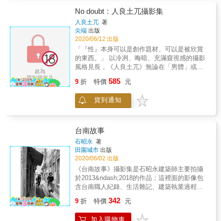
向現實文化中一切不理想之處，要求改變！在
不是我們，而是世界。&hellip;&hellip; & 長達
這個變革的年代中，《雄獅美術》與《當代》
一年的連載，好評不斷，隔年立即出版成書，
No doubt：人良土兀攝影集
亦扮演起重要角色，以文化藝術之促進及新發
是當時重要的攝影評論集。三十五年後，被譽
人良土兀
著
展為編輯方針，為臺灣留下了許多重要的文
為充滿70年代熱情的「夢幻名著」，了解戰後
尖端
出版
章。 二、三十年過去了，今日臺灣藝術環境看
日本攝影發展的重要經典，在策展人/藝評者黃
2020/06/12 出版
似展覽頻繁、市場活絡，但以前「美術館時
亞紀（中平在台首次展出的策展人）及
「『性』本身可以是創作題材、可以是被欣賞
代」的病徵、社會對文化傳統的漠視以及為了
「source系列」主編平面設計師王志弘聯手
的東西。」 以冷冽、晦暗、充滿窺視感的攝影
經濟利益而犧牲古蹟維護等，諸如此類漠視文
下，全球唯一中文版在台復活。
風格見長，《人良土兀》無論在「男體」或是
化藝術的問題，今日依舊存在。因此在【文化
「攝影」領域中皆獨樹一格。將隱藏於人、
585
省思】單元中，石守謙教授所提之至要關鍵的
9
折
特價
元
體、衣物下的慾望具體捕捉，攝影師的鏡頭除
論點，仍符合時代、超越時代，不受時空所
了赤裸地展現男體，更再再挑釁觀者的情慾想
限，這是因為他立足於歷史及美學之最根本
貨到通知
像。當攝影有如一場前戲，《人良土兀》的作
處，引領讀者探索、反省文化藝術的本質，以
品帶來的並非事後菸般的清澈餘韻，而是正在
及創作本體之意義。 在【藝術評論】單元中，
進行中的暴戾、濃稠、瞬間與永恆。 「我將男
石守謙教授自認不受人情顧忌，以「藝之道」
體攝影劃分在『性領域』的創作之下，拍攝的
台南故事
為出發點及終點，選擇他自認就人品及藝術價
男體包含『性』和『慾望』這些比較赤裸的部
石昭永
著
值「值得」討論的對象，如余承堯、陳進、董
分，嘗試表現藝術及情色等等不同的層次階
田園城市
出版
陽孜、萬青力、司徒強、呂勝中與楊茂林等都
段。」 2018年人良土兀以首本實體寫真
2020/06/02 出版
是受人敬重的藝術家。石守謙教授的篇篇論述
《PAUSE》，成功打開了男體藝術的情慾面
《台南故事》攝影集是石昭永建築師主要拍攝
能啟蒙現代青年自我教育、產生內在質變、提
向，獲得空前的注目，也歷經了各方的質疑。
於2013&ndash;2018的作品；這裡面的影像包
升藝術修養的境界。而在藝術欣賞、研究、創
站在「男體」與「情色」兩個社會不討喜的尺
含台南職人紀錄、生活雜記、建築執業過程中
作等相關活動中，也能為青年讀者及一般入門
度道路上，正反兩面的極端評價總是圍繞在
一起奮鬥的異國友人觀察。其中部分影像出現
者奠下穩固的基礎、超見的眼光，以及追尋永
342
側，人良土兀依舊堅定自身的創作初衷、毫不
9
折
特價
元
石昭永喜歡的海邊生活，以及海邊的友人紀
恆真理的美好價值觀。 ★古人『藝即道』之觀
閃躲。 「男體攝影，尤其是實體出版的創作，
錄。海洋是台南人生活的一部分，或許是遙遠
點，說明面對藝術的態度上應是嚴肅的，例如
一旦真實觸碰到『性』這塊，便好像出現雜訊
加入購物車