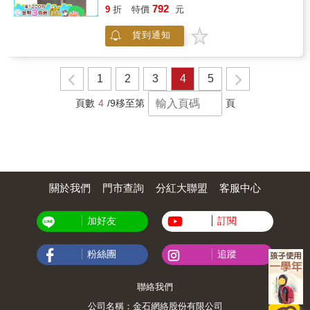
iPHONE所捕捉的美麗瞬間，內容主要為各國的
792
的抵抗。
9
折
特價
元
山川美景、各大城市的建築群體以及各地的美
食。 在這位室內設計師眼裡，風景、建築及美
貨到通知
食，是他旅行時最美好的記憶，簡單用手機所
拍攝出來的畫面，簡潔有序、乾淨俐落，無庸
華麗的燈光、腳架、鏡頭等設備加以雕琢，每
一幀照片，在在反映出他觀看這個世界的眼
1
2
3
4
5
光，以及在自己獨一無二的生命旅程中，那些
稍縱即逝、無可取代的吉光片羽...... 本書以
頁數
4
/9
移至第
頁
「人啊人！」、「山海遼闊」、「生命獨一無
二」、「在水之上」、「物質世界」、「幾何
交響曲」、「圓弧的故事」、「豐盛之美」等
八個主題，呈現出張書銘生命中的綺麗世界，
這也是他的設計之心，攝影之眼！ Introduction
David Chang, the founder of DCDA (David
關於我們
門市查詢
分紅大聯盟
客服中心
Chang Design Associates International Ltd.),
an international full service design company,
captured all the beautiful moments with his
加好友
訂閱
iPHONE while traveling. This book contains
photos of mountains, seas, city buildings and
cuisines all over the world. This interior
粉絲團
追蹤
designer considered the sceneries,
architectures and foods as the best memories
聯絡我們
of his voyages. The photos with iPHONE
present the simplicity and pureness. It
公司名稱：金石網絡股份有限公司