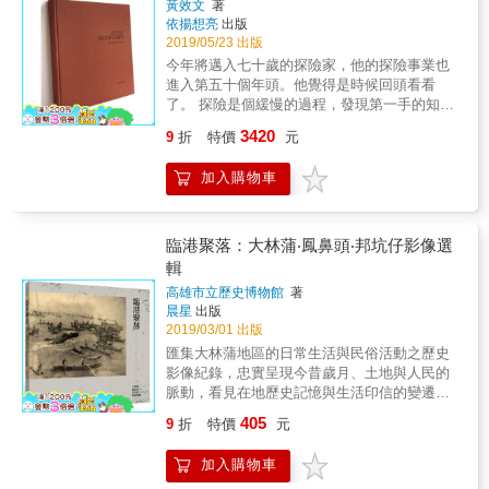
黃效文
著
依揚想亮
出版
2019/05/23 出版
今年將邁入七十歲的探險家，他的探險事業也
進入第五十個年頭。他覺得是時候回頭看看
了。 探險是個緩慢的過程，發現第一手的知識
尤其是需要花時間。有些知識或許與現代的世
3420
9
折
特價
元
界已經沒有關聯，但是仍然具有參考的價值。
參考價值正是黃效文希望帶給未來的世代。他
加入購物車
希望年輕世代可以理解前人怎麼思考和行為，
而更珍惜這個留給他們保管的世界。 所以他著
手這一本探險第一個十年1974 ~ 1983的攝影
書。涵蓋中國各地，北、中南美洲，濃縮到三
臨港聚落：大林蒲‧鳳鼻頭‧邦坑仔影像選
百多張照片裡。這個十年的交通並不方便，許
輯
多地方也還沒有開放，攝影需要用的底片不只
高雄市立歷史博物館
著
昂貴，而且進入到中國需要登記你帶進去幾
晨星
出版
捲，離境的時候也需要核對數量。還好有他幫
2019/03/01 出版
我們記錄這些珍貴的照片。 黃效文帶領讀者跟
匯集大林蒲地區的日常生活與民俗活動之歷史
隨他的腳步走進他探險的這個十年，走進那個
影像紀錄，忠實呈現今昔歲月、土地與人民的
年代，讓我們可以更清楚那個年代的樣貌，那
脈動，看見在地歷史記憶與生活印信的變遷樣
個地方的氣味、屬於他們的文化。如果沒有看
貌。本書特色1.忠實呈現大林蒲的今昔歲月、
到照片中少數民族平日上市場穿著的衣服和飾
405
9
折
特價
元
土地與人民的脈動，並紀錄大林蒲的日常社會
品的話，我們不會知道那個色彩是那麼豐富，
與民俗活動。2.為保存在地相關之歷史記憶與
手工是細膩的，穿在身上的人是驕傲的。 他照
加入購物車
生活印象，積極與居民串連，徵集該地史料、
片裡紀錄的那個年代有一種美好。是他想跟大