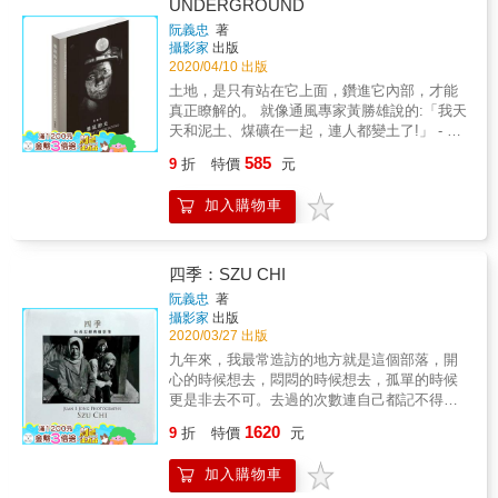
UNDERGROUND
&mdash;&mdash;郎祖筠 這幾天看著他拍的照
細膩捕捉她眼神中流露出的透徹堅毅氣質。 &
ける工場夜景展」官方認可，超過150張照片，
片，也整理自己的前半輩子，然後邊聽他那些
阮義忠
著
▉設立VIVO、籌辦寫大藝廊、成立寫真學校，
全部皆附上拍攝者本人說明。
攝影家
出版
感動我的曲子，時間彷彿當下凝結
集創作者、教育者及改革者於一身 選入「世界
2020/04/10 出版
了...&mdash;&mdash;黃韻玲 在這本書裡，我
聞名攝影家」之列、獲獎無數，促進日本與世
看到了這些斜槓其實來自他的那個內在小孩，
土地，是只有站在它上面，鑽進它內部，才能
界藝術交流 深入細江世界掌握日本寫真史一塊
他以為他很脆弱很微小，其實他是如此強大。
真正瞭解的。 就像通風專家黃勝雄說的:「我天
拼圖，球體寫真二元論叩問攝影本質 & 一九七
&mdash;&mdash;萬芳 書裡是郭子的人生，我
天和泥土、煤礦在一起，連人都變土了!」 - 坑
○年代現代美術藝廊未曾舉辦過以販賣照片為目
們卻可以看到流行音樂輝煌，可以聽到郭子的
道灼熱無比，連空氣都像在燃燒一般。四十三
的的展覽，細江英公卻在一九七一年春末夏
585
9
折
特價
元
成長轉變，可以感受年紀漸長的寧靜，我們可
歲的胡金盛幾近全裸地斜躺在坑壁上挖掘，電
初，於銀座畫廊春秋策辦「原版照片」販售首
以從他的第三隻眼中的攝影作品聞到滿滿的人
動氣鑽 觸擊岩石時，叭噠叭噠的共鳴聲震耳欲
展，高舉「攝影家的自由與獨立」大旗，可謂
加入購物車
文氣息。&mdash;&mdash;陳岳夫
聾。整個一片漆黑，很難看得清黏在煤層中的
世界先驅。一九七四年與深瀨昌久、東松照
他，只有當他取 下口罩，才能依稀辨認出一口
明、荒木經惟、橫須賀功光、森山大道等人設
白牙與兩隻發亮的眼睛。 - 出坑之後，所有礦
立WORKSHOP寫真學校，一九七五在東京寫
工湧入大澡堂，上百個裸體男人同在一室沐浴
四季：SZU CHI
真短期大學執教鞭，一九八一年成為日本寫真
的撼人情景，至今仍在我的腦際盤 旋。 滿頭滿
協會副理事長，一九九四擔任東京工藝大學藝
阮義忠
著
臉是灰的一群中年男人，從澡堂出來之後，個
術學部教授，集創作者、教育者及改革者於一
攝影家
出版
個成了潔淨的紳士，熙熙攘攘地在暮色中逐漸
身，於一九九八年被授予紫綬褒章。一九九九
2020/03/27 出版
散去。 --阮義忠
年被知名出版家「光圈」（Aperture）選入「世
九年來，我最常造訪的地方就是這個部落，開
界聞名攝影家」之列，二○○三年英國皇家攝影
心的時候想去，悶悶的時候想去，孤單的時候
協會頒發「特別勳章」給他，二○○六年一月，
更是非去不可。去過的次數連自己都記不得。
榮獲美國聖地牙哥攝影藝術博物館（MoPA，
過年過節，我跑到山上和村民一起渡假；有人
1620
9
折
特價
元
Museum of Photographic Arts）世紀終身成就
結婚，我跑去喝喜酒；殺豬慶祝什麼的，我
獎（Century Award for Life Achievement），
在；有人過世出殯，我也於送葬行列之中。四
並分別於二○○七 、二○○八年獲得旭日小綬章與
加入購物車
季小學的畢業典禮觀禮簿上有我的簽名，開學
每日藝術賞。細江英公在日本攝影史上擁有巨