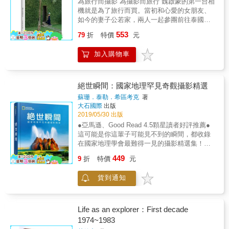
為旅行而攝影 為攝影而旅行 魏啟豪的第一台相
密、彼此的心更柔軟，也對這片土地所給予的
機就是為了旅行而買。當初和心愛的女朋友、
恩惠越來越感念。
如今的妻子公若家，兩人一起參團前往泰國旅
遊，很糟的旅遊安排加上畫質不優的類單眼相
553
79
折
特價
元
機，開啟了魏啟豪從此崇尚自由行且學好攝影
的決心。 為了與一般旅遊攝影多半以拍攝景點
加入購物車
為主的方式區隔，魏啟豪將攝影的焦點瞄準在
房客的感受，藉由家人與飯店的互動，突顯出
飯店旅遊渡假的特色與質感。在小女兒出生後4
個月就開始帶著家人前往各地旅行，一同前往
絕世瞬間：國家地理罕見奇觀攝影精選
陌生的國度、探索新奇的飯店、發掘這個世界
蘇珊．泰勒．希區考克
著
各個有趣的生態和人文層面；接著小兒子誕
大石國際
出版
生，也一同加入了探索家族的世界大冒險，攜
2019/05/30 出版
手走訪頂級旅店，過程中，家人的感情更緊
●亞馬遜、Good Read 4.5顆星讀者好評推薦●
密、彼此的心更柔軟，也對這片土地所給予的
這可能是你這輩子可能見不到的瞬間，都收錄
恩惠越來越感念。
在國家地理學會最難得一見的攝影精選集！國
家地理學會難得一見的攝影精選集，收錄約250
449
9
折
特價
元
張自然現象、生物、地景、人造物和動態瞬間
的各種罕見景象，帶領讀者前往幾乎無法抵達
貨到通知
的環境，站在不可能的視角，目睹千載難逢的
瞬間。強調畫面的視覺衝擊與拍攝難度，充分
展現攝影在「記錄性表現力」上的極限。
Life as an explorer：First decade
1974~1983