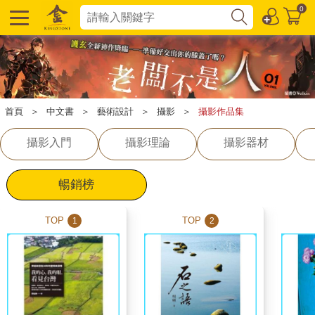
0
首頁
＞
中文書
＞
藝術設計
＞
攝影
＞
攝影作品集
攝影入門
攝影理論
攝影器材
暢銷榜
TOP
TOP
1
2