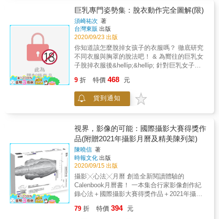
試圖去搜尋作品背後蘊藏的內涵與題旨。
巨乳專門姿勢集：脫衣動作完全圖解(限)
須崎祐次
著
台灣東販
出版
2020/09/23 出版
你知道該怎麼脫掉女孩子的衣服嗎？ 徹底研究
不同衣服與胸罩的脫法吧！ & 為嚮往的巨乳女
子脫掉衣服後&hellip;&hellip; 針對巨乳女子打
造的裸體姿勢集！ & 須崎祐次為日本知名人體
468
9
折
特價
元
攝影師，此為他最新的作品攝影集。 當中邀請
到桐谷茉莉、詩月圓、乃木螢、花宮亞夢、水
貨到通知
卜櫻、凛音桃花等重量級人物擔任模特兒，風
格主題則分為學校篇、私生活篇、COSPLAY
篇、幻想異世界篇等。 & 從爆乳女孩乳溝中所
散發出的光彩，是再繁複的服飾都無法掩蓋
視界，影像的可能：國際攝影大賽得獎作
的。 本書便是一本完全採用巨乳模特兒的「巨
品(附贈2021年攝影月曆及精美陳列架)
乳專門」姿勢集。 & 「胸罩會對巨乳女子的乳
陳曉信
著
房造成什麼樣的變化呢？」 「巨乳女子擺出這
時報文化
出版
種姿勢時，乳房會變成什麼樣子呢？」 & 書中
2020/09/15 出版
刊載了許多場景與服裝，以解決這樣的疑問。
攝影╳心法╳月曆 創造全新閱讀體驗的
並將各幕拆解成多張照片依流程排序，儼然就
Calenbook月曆書！ 一本集合行家影像創作紀
像欣賞慢動作呈現一般，也可以從各種角度確
錄心法＋國際攝影大賽得獎作品＋2021年攝影
認同一個場景。請各位留意服裝、胸罩與模特
月曆 榮獲國際美國IPA、法國PX3、東京
兒表情的同時，將其運用在自己的創作上吧。
394
79
折
特價
元
TIFA、莫斯科MIFA、布達佩斯BIFA、EPSON
& 本書特色 && & ＊桐谷茉莉、詩月圓、乃木