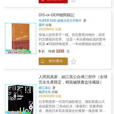
台南人祖先們留在子孫血液中的渡海記憶，或
一個展覽須投入時間，收集、研究，消化相關
一樣。這種卻步感令人匪夷所思。」 《人良土
是台南人在食物、生活中總脫離不了的海的味
資料，詳列目錄並詮釋說明，以及設計展出效
兀》以「No doubt」為題，毫無疑問、無庸置
道。但真正海的感情是多方面且深印的；海洋
果等等。 ★藝術不能孤立於特有時空的文化脈
疑的，「性」依然貫穿了整部攝影集。那些你
總會在午後帶來的一道風吹進台南的小巷中，
絡之外，而個別地在美術館中被欣賞，或任由
DIS-or-DER物間移記
曾經想像過，或不敢想像，甚至是他人告誡不
清醒燠熱午後人們的頭腦；而如鳳凰花盛開色
市場上被追逐，若將歷史拋棄，而去擁抱藝術
SUPER ADD 超級注意力不集中
著
該想像的慾望；那些隱藏於手機中的自拍、外
澤的夕陽餘暉，幾乎日日由海的那一邊滲透到
品，也根本遠離了『藝之道』。 ★美術家因性
霧件
出版
接式硬碟裡的影片；襯著晨光或夜色的獨享時
這個城市的天頂。 & 石昭永的「台南故事」是
格與境遇的不同，他們的藝術各自在臺灣的時
2020/06/01 出版
刻、與社經地位背道而馳的性癖渴求。在光譜
一部有海味道的作品；有海洋就帶來了風，有
空脈絡中，產生不同的意義，藉由他們的生命
每個人的世界不一樣。你怎麼看待物件，就得
的兩端、黑白的平衡交界中，都透過攝影師的
風就帶來不斷移動的能量以及「追求」的慾
旅程，讀者們可以反省這些不同的藝術生命與
到怎麼樣的世界。 這是一本由廢物組成的驚奇
鏡頭忠實的抒發，拆解全新的面貌。 「性是高
望；石昭永在影像中「追求」了什麼呢？他追
我們切身的關聯。 ★美術是畫家對其心靈感知
寫真 ■93個靜物場景，一本由廢物組成的驚奇
級而美好的想像－－無論藝術或色情。」 本書
求的是那些發生在台南角落有關人的故事。讓
周遭世界的形象表達，在此中便有著他們面對
寫真 ■26篇短文，關於物件的奇異思考，從社
特色 & ◆ 本刊內容無馬賽克！閱讀注意！ ◆
1215
我們凝視那些影像，彷彿我們已經成為其中的
現實環境時感到的困頓、挫折，所興起的夢想
9
折
特價
元
會學、生物科學、宗教、歷史、心理學、流行
只有人良土兀能駕馭的極致尺度、跨越市場極
一部分。
與期待，而且件件都透露著他們無悔地堅持其
文化、神秘學的角度，開啓另一個次元想像 ■
限，美感與情慾並存的終極標竿 ◆ 繼夢幻逸品
藝術創作理想的心境。
貨到通知
場景的遊戲，潛意識與物質之間的神秘關係，
絕版書《PAUSE》後，睽違兩年全新實體攝影
重新定義你的物件宇宙觀 ～～～～ （物件＋物
作品 ◆ 台灣首部男體藝術攝影集，一絲不掛、
件＋物件）＝場景 order, disorder, dis-or-der.
赤裸呈現，情慾出口放眼世界 ◆ 創電子書銷售
事物的本質是混亂，東西被放置在錯誤的位置
紀錄、刷新作品上架即刻被盜版的痛心關注度
人間寫真家．細江英公自傳三部作（全球
上。 ～～～～ 這本書裡沒有人，只有物品。
◆ 一次滿足對各領域的幻想，捧在手心仔細翻
完全生產限定，精裝編號書盒珍藏版）
來自倉庫堆積了七年的寶（廢）貝（物）們，
閱男孩們的私密領域
細江英公
著
經過潛意識的重組，它們越過你的理性腦，把
臉譜文化
出版
你拉到物質宇宙與意識宇宙的交界點。一本由
2020/05/09 出版
廢物組成的靜物場景寫真，探索93個介於日常
日本戰後第一代現代攝影教父、攝影家森山大
與非日常的神秘場景；時間軸不明、次元編號
道啟蒙恩師 三島由紀夫《薔薇刑》策畫掌鏡
不明，重新看待身邊的物品；26篇散文隨筆，
者、爬梳日本寫真發展史的重要一塊拼圖 華文
從物與場景延伸出的偏差哲理。世上沒有什麼