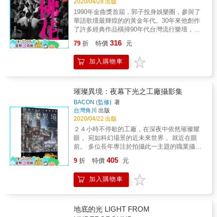
2020/04/28 出版
基、方耀乾、江文瑜、簡媜、楊翠、蔡素芬、
唯一黑白實驗短片《肚臍與原爆》，此片也為
金年代。 30年來郭蘅祈（郭子）創作的經典作
1990年金曲獎首屆，郭子投身娛樂圈，參與了
江元慶、鴻鴻、郝譽翔、曾郁雯、吳音寧、胡
日本實驗電影畫下分界。一九六一年接受三島
品橫掃90年代台灣流行樂壇，這些家喻戶曉的
華語歌壇最輝煌的的黃金年代。30年來他創作
長松，52位，合計共90位。 二、政治受難者作
由紀夫委託，合作拍攝《薔薇刑》。儘管細江
歌曲背後，是郭子經歷娛樂圈內外許多年的感
了許多經典作品橫掃90年代台灣流行樂壇，
家
英公二十七歲時，就以粗粒子手法打破傳攝影
觸與故事，也是90年代台灣人的心聲。這些內
「祝福」「偷心」「忘記你我做不到」「別在
&&&&&&&&&&&&&&&&&&&&&&&&&&&&&&
呈現的《男與女》系列出名，榮獲日本寫真評
316
容，透過郭子多年累積的攝影作品，從現今角
79
折
特價
元
傷口灑鹽」「原來你什麼都不要」等，這些家
高一生、史明、柏楊、鍾逸人、葉石濤、柯旗
論家協會新人賞，但真正讓他攀上顛峰的，卻
度，讓每個人重新回憶，經典旋律所代表的生
喻戶曉的歌曲背後，是郭子經歷娛樂圈內外許
化、胡子丹、陳映真、姚嘉文、楊青矗、劉峰
是這部透過三島由紀夫身體探討生與死的《薔
命足跡，以及歲月在郭子身上印下的人生智
加入購物車
多年的感觸與故事，也是90年代台灣人的心
松、王拓、呂秀蓮、林樹枝、洪惟仁、陳列、
薇刑》。這部攝影生涯的重要代表作，剛完成
慧。 好評推薦 攝影，是他記錄生命感動瞬間的
聲。這些內容，透過郭子多年累積的攝影作
楊碧川，共17位。 三、原住民作家
時並沒有獲得高度反響，直到三島由紀夫自殺
方式。他的照片是充滿情感、有故事流洩的靈
品，從現今角度，讓每個人重新回憶，經典旋
&&&&&&&&&&&&&&&&&&&&&&
後才聲名大噪。《薔薇刑》在日本攝影史上有
動...之前，我們因他的歌而感動傳唱！這回，
律所代表的生命足跡，以及歲月在郭子身上印
&&&&&&&&&&&&& 黃貴潮、陳英雄、伐依絲‧
璀璨異境：夜幕下光之工廠攝影集
著不可抹滅的崇高地位，不但讓細江英公榮獲
讓我們隨他的畫面而沉醉低迴！ --郎祖筠 這幾
下的人生智慧。 郭子，用影像與文字分享他錯
牟固那那、奧威尼‧卡勒盛、阿道‧巴拉夫、孫大
日本寫真評論家協會作家賞，也引起西方國家
BACON (監修)
著
天看著他拍的照片，也整理自己的前半輩子，
過卻精采的人生風景。 1990年金曲獎首屆，郭
川、莫那能、卜袞、浦忠成、夏曼‧藍波安、根
的注意。 & 一九六五至一九六八年間，細江英
台灣角川
出版
然後邊聽他那些感動我的曲子，時間彷彿當下
子投身娛樂圈，參與了華語歌壇最輝煌的的黃
阿盛、瓦歷斯‧諾幹、巴代、里慕伊‧ 阿紀、啓
公為暗黑舞踏共同創始人土方巽掌鏡，拍攝具
2020/04/22 出版
凝結了...--黃韻玲 在這本書裡，我看到了這些
金年代。 30年來郭蘅祈（郭子）創作的經典作
明‧拉瓦、達德拉凡‧伊苞、馬紹‧阿紀、 利格拉
有東北地方靈氣與瘋狂幻想世界的《鎌鼬》系
２４小時不停歇的工廠，在深夜中依然璀璨耀
斜槓其實來自他的那個內在小孩，他以為他很
品橫掃90年代台灣流行樂壇，這些家喻戶曉的
樂‧阿女烏、董恕明、李永松、亞榮隆‧撒可努、
列。這個作品既是對土方巽故鄉的記錄，也拍
眼， 宛如科幻場景的近未來世界， 就近在眼
脆弱很微小，其實他是如此強大。--萬芳 書裡
歌曲背後，是郭子經歷娛樂圈內外許多年的感
也寇‧索克魯曼、沙力浪，共23位。
出細江英公的鄉愁和童年記憶。這種「記憶的
前。 多位長年專注於拍攝此一主題的職業攝影
是郭子的人生，我們卻可以看到流行音樂輝
觸與故事，也是90年代台灣人的心聲。這些內
&&&&&&&&&&& 《台灣作家一百年》（1920-
記錄」是他對於日本戰後社會及精神狀態的反
師， 以及在社群媒體上擁有大批粉絲的業餘愛
煌，可以聽到郭子的成長轉變，可以感受年紀
405
容，透過郭子多年累積的攝影作品，從現今角
2020）潘小俠攝影造像簿己完成130位，這是紀
9
折
特價
元
思，更重要的是，對日本傳統藝術的象徵主義
好者們， 拍攝出奇幻而璀燦的影像作品。 自２
漸長的寧靜，我們可以從他的第三隻眼中的攝
度，讓每個人重新回憶，經典旋律所代表的生
錄台灣百年作家，歷史與文學的風貌的容顏。
當代化的一種嘗試。細江英公以此系列榮獲一
０１５年起，這些讓大眾深深著迷的影像集結
影作品聞到滿滿的人文氣息。--陳岳夫
命足跡，以及歲月在郭子身上印下的人生智
加入購物車
九六九年度藝術類文部大臣獎，連世界巨匠米
展出， 在日本各地舉辦巡迴攝影展，大獲好
慧。 好評推薦 攝影，是他記錄生命感動瞬間的
羅亦十分讚譽，親筆寫信向他致意，後來還幫
評， 進而推出本攝影集。 本書蒐羅展出中最
方式。他的照片是充滿情感、有故事流洩的靈
他的攝影集《高第的宇宙》繪製兩幅「繪序
新、最經典的照片～ 超過150張照片，全部皆
動...之前，我們因他的歌而感動傳唱！這回，
詩」。那幾年細江英公也在紐約草間彌生工作
附上拍攝者本人說明!! ★在深夜中依然璀璨耀
地底的光 LIGHT FROM
讓我們隨他的畫面而沉醉低迴！
室中，為她拍攝個人及行為藝術的影像紀錄，
眼，宛如科幻場景的幻想異境全公開。 ★「行