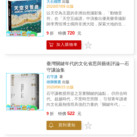
是事物對人類反動的開始。 ◎只有在對著「世
大石國際
出版
反方向走，看看能找到什麼。
界」萌生願意接受事物的原有樣貌以及它反射
2020/07/09 出版
回來的敵意視線時，才能讓攝影家按下快門。
以天空為主題的非洲自然攝影集，「動物音
◎把不認識的人都當成熟人，把熟人當成如同
符」在「天空五線譜」中演奏出優美樂章攝影
不認識的人，凝視「世界」與「私」，觀察他
師李秀恒博士橫跨非洲大陸，探索大地的生命
們。 ◎攝影所擁有的是只有攝影才能擁有的魔
脈動及原始的地貌奇景人與動物、自然的互
720
術，是把所有的想像和妄想強制拖引出來的觸
9
折
特價
元
動，共同交織一首關於非洲的交響曲非洲一向
媒；攝影&mdash;&mdash;是時間的陷沒。 ◎
是攝影師眼中的熱門攝影聖地，香港攝影師李
當事物的細節都達到極限，而被鮮明捕捉時，
加入購物車
秀恒多年來不下十次前往非洲拍攝：未經馴服
幻想和幻視就在它的對岸浮現；唯有到達視覺
的野生動物展示著原始天性；渺小的個體和龐
邊界的那一刻，才是幻想領域浮出的瞬間，才
大的群體皆可浸潤於大自然賦予的壯闊景色
開始私的解體。 ◎攝影總是背叛它的「作者」
中，動物、湖泊及土壤組成玩味十足的圖案和
臺灣關鍵年代的文化省思與藝術評論—石
的攝影家意識，將超越意識的世界刺向攝影
色彩，彷彿一幅幅抽象畫；部落及城市在此與
守謙論集
家，這種偏差是無法替代的。 ◎一旦世界、事
自然互相融合，人類與動物找到共存的平衡
石守謙
著
物開始說話時，攝影家就從攝影的內側安靜地
點⋯⋯種種景象，共同交織一首關於非洲的交
雄獅圖書
出版
消失。 ◎&攝影並非消去現實的擬態，是根據
響曲。李秀恒受貝多芬音樂的影響，在非洲拍
2020/06/15 出版
再一次返回原本的現實，而對現實的總體提出
攝時候，腦海中不時響起他某一首傑作的旋
石守謙教授所提之至要關鍵的論點， 仍符合時
問號。 ◎一切焦點清晰，意義的背後，就是一
律，彷彿鏡頭下所攝入的雀鳥、牛羊、獅豹，
代、超越時代，不受時空所限， 引領青年讀者
片的曖昧，是堅定支撐意義的背景的欠落。 ◎
都成了天地間巨大五線譜上的生動音符，演奏
向文化最熱情而具強烈力量的「關鍵年代」致
篠山紀信強硬地拉扯事物，然後在最緊張的時
著時而壯闊、時而淒美、或偶爾活潑的樂章。
敬！ 本書集結石守謙教授一九八〇至一九九〇
刻放手，就是抗拒我們通常給予現實的意義，
今年適逢貝多芬誕辰 250 週年，李秀恒用貝多
522
9
折
特價
元
年代，於《雄獅美術》與《當代》雜誌等，所
然後重新賦予我們自己私的意義。 ◎一個攝影
芬的交響樂（第三、第五、第六及第九交響
發表之【文化省思】與【藝術評論】之相關文
家可以完成的事，只有繼續對世界、對現實提
曲）為框架，呈現他的非洲攝影作品，出版了
貨到通知
章。此時正逢臺灣解嚴經歷轉型的「關鍵年
出質疑，「為什麼」？但是攝影家絕對無法獨
這本《天空交響曲》。
代」，凝聚了文化最熱情而精彩的強烈力量，
自回答這個提問，因為擁有這個問題解答的並