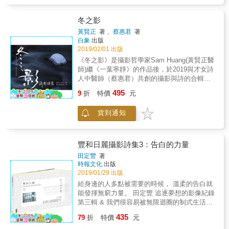
文物及影像，以行動關懷在地，留存珍貴的歷
家分享的。 本書特色 這一本攝影集是黃效文回
史影像與文化資產。
顧他探險第一個十年所挑選的照片，每張照片
冬之影
都附上一段有趣的小故事或是他獨特的觀點。
1974 ~ 1983，當時許多地方還未對外開方的時
黃賢正
著 、
蔡惠君
著
白象
出版
候，他就走遍中國、香港、澳門和北、中南美
2019/02/01 出版
洲，進入鮮少外地人可以造訪的地區，做第一
手的採訪和報導，真實的記錄那個年代。那個
《冬之影》是攝影哲學家Sam Huang(黃賢正醫
尚未被全球化，各地還保有鮮明獨特性的年
師)繼《一葉寧靜》的作品後，於2019與才女詩
代。 得獎紀錄&& & &ldquo;From Manchuria to
人中醫師（蔡惠君）共創的攝影與詩的合輯。
Tibet&rdquo; &ndash; Lowell Thomas Travel
Sam（黃賢正醫師）以鏡頭描繪生命故事，以
495
9
折
特價
元
Journalism Gold Award 1999 &ldquo;Los
影像書寫人生哲學。途經花開花落，歷經生命
Angeles Times&rdquo; 1979 &ndash; 攝影獎
層次的激盪，每一個快門即是瞬間的感動與美
貨到通知
大獎
感的詮釋。當Sam的攝影作品與惠君的詩相
遇，或許更能讓讀者找回自我實現的初心。—
冬之影—無聲的世界 剩黑白的對峙。非黑即
白，我在混沌的時空，尋找灰的可能性，去除
豐和日麗攝影詩集3：告白的力量
剛毅多了幾許柔和的撫媚曙光躍動在將暗未明
田定豐
著
之際「冰心」作品，將禪的意境融入作品之
時報文化
出版
中，獨特極簡的構圖，將雪景化作水墨般的畫
2019/01/29 出版
境；暗與白的對比，動與靜的呼應，匠心獨運
給身邊的人多點被需要的時候， 溫柔的告白就
令人驚艷！「冬之素描」是黃賢正代表作，和
能發揮無窮力量。 田定豐 追逐夢想的影像紀錄
「冬之寂」、「創世紀」、「雅風」、「愫」
第三輯 & 我們很容易被無限迴圈的制式生活，
等作品屬同系列，黑色的枝幹和白色的雪，產
磨到失去了熱情！ 那是因為，我們從來沒有好
435
生如黑白鍵盤的音樂韻律性，但是在統一協調
79
折
特價
元
好的和自己的心去對話！ 生活，不應該只是被
中仍有強弱變化，在寂境中透露出活力。蔡惠