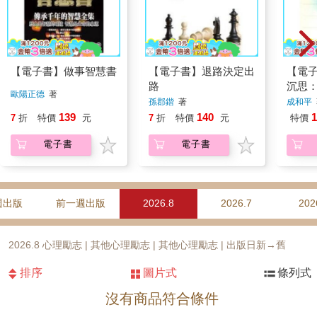
【電子書】做事智慧書
【電子書】退路決定出
【電
路
沉思
歐陽正德
著
異的
孫郡鍇
著
成和平
139
140
1
7
折
特價
元
7
折
特價
元
特價
電子書
電子書
週出版
前一週出版
2026.8
2026.7
202
2026.8 心理勵志 | 其他心理勵志 | 其他心理勵志 | 出版日新→舊
排序
圖片式
條列式
沒有商品符合條件