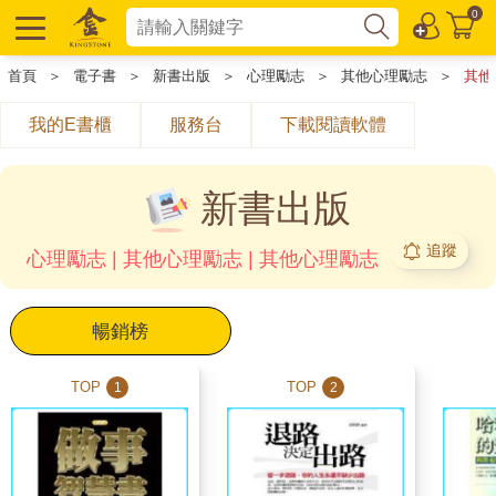
0
首頁
＞
電子書
＞
新書出版
＞
心理勵志
＞
其他心理勵志
＞
其他
我的E書櫃
服務台
下載閱讀軟體
新書出版
追蹤
心理勵志 | 其他心理勵志 | 其他心理勵志
暢銷榜
TOP
TOP
1
2