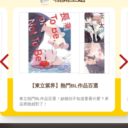
2025年度之書
？來
大家2025年讀過最感動的書都在這！