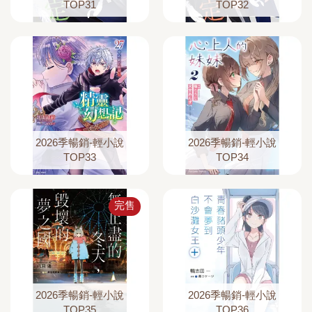
TOP31
TOP32
2026季暢銷-輕小說
2026季暢銷-輕小說
TOP33
TOP34
完售
2026季暢銷-輕小說
2026季暢銷-輕小說
TOP35
TOP36