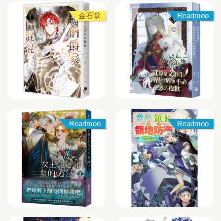
金石堂
Readmoo
Readmoo
Readmoo