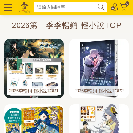
0
2026第一季季暢銷-輕小說TOP
2026季暢銷-輕小說TOP1
2026季暢銷-輕小說TOP2