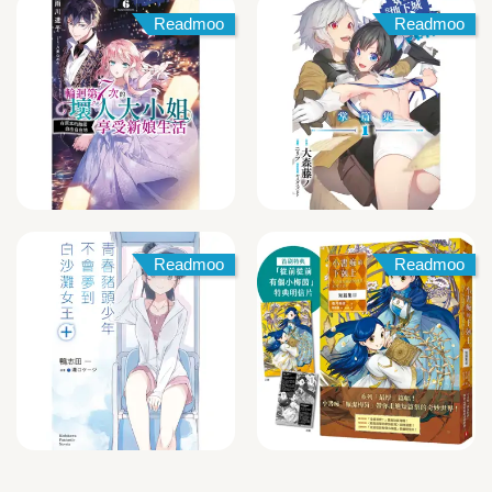
Readmoo
Readmoo
Readmoo
Readmoo