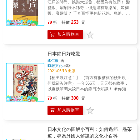
江戶的時尚、娛樂大爆發，都因為有他們！ 髮
家的生活】 呈現武家的婚喪喜慶、年度活動、
的工作型態，配合使用的插圖也超過上千幅，
簪販、眉刷匠不稀奇，但是還有茶染師、姬糊
服裝、休閒活動，以及婦女如何化妝等日常的
摘錄自各項文件、書刊紀錄，同時也有相關解
販、廢髮販？ 千奇百怪更包括花魁、鳥追、節
一面。 IX【町的模樣】 介紹江戶城下町及京都
說。由於書中介紹的都是江戶時代的各種行
季侯、住吉舞、太平記讀、放下師
的行政區域劃分、各類型的町，以及橋樑、港
253
業，有些場景在今天只有到博物館才能看到，
79
折
特價
元
&hellip;&hellip; & 時代劇中常可見的各式職
口等建設。 X【運輸、交通、旅行】 解說當時
還有些字眼在今天正在逐漸成為死語。插圖與
業，到底該如何稱呼？那些職人工作傳續百年
盛行的物流及交通手段、驛站，以及和旅行相
文字配合，俾使讀者可以清楚理解各種現在聽
加入購物車
現在依然得見，又有哪些已然消失？江戶時代
關的事項。 XI【庶民的生活】 將庶民的居住環
起來似乎不可思議，甚至無法想像的工作。 &
的繁華、歌舞昇平、趕流行，都因為有這一群
境、醫療、婚喪喜慶，乃至屎尿處理等生活細
每章會先詳細解說當時的社會、文化、生活狀
人！ & 作者飯田泰子以人類衣裝、學習、消遣
節，全部呈現在讀者眼前。 從上層階級到平民
況，以及在那些狀況之下，衍生出哪些種類的
遊樂、展演育樂為主題，整理出江戶時代多達
百姓，從政治運作到柴米油鹽。 歷史不僅是權
日本節日好吃驚
工作職業所需，繼而一一解釋各項工作的內容
兩百五十餘種的工作型態，五大主題詳細解說
力的更迭，同時也發生在我們每天的日常生活
李仁毅
著
概論。 & 本書特色 & ★ 豐富圖文對照，清楚
當時的社會、文化、生活狀況，以及衍生出哪
中。 了解前人的生活與思維能讓我們站穩腳
時報文化
出版
了解各行職人的精采工作。 ★ 全書列舉服飾、
些種類的工作職業所需，繼而一一解釋各項工
步，以全新的觀點迎向未來。 本書特色 ◎收錄
2021/05/18 出版
遊樂、學習、藝能等兩百五十多類職種，配合
作的內容概論。同時使用插圖超過五百幅，摘
江戶時代的黃表紙、浮世繪、插圖書等約900幅
【梗出沒注意！】 （前方有很糟糕的梗出現，
近五百張圖片。 ★ 五大主題，資料豐富，包括
錄自各項文件、書刊紀錄，與相關解說。圖文
繪圖史料。 ◎從政治中心江戶城、幕府組織與
但我卻沒注意） 一年366天，天天都有故事，
基本的食、住、商賣、健康、信仰等範疇中，
配合，使讀者可以清楚理解各種現在聽起來似
職制，到武家與庶民的日常行事，全面剖析當
以幽默筆調大談日本的節日冷知識！ ◈你知道
百工百業負責的實際內容！ &
乎不可思議，甚至無法想像的工作。 & 全書共
時人們的生活樣貌。 ◎卷末收錄「江戶時代的
1月27日為什麼是求婚之日嗎？ ◈原來2月14日
300
分五章，包括 一‧服裝（一） 衣物與裝飾與小
人物肖像」，介紹248位名留青史的江戶時代人
79
折
特價
元
不只是情人節，還是兜襠布之日？ ◈傳說中的
物 二‧服裝（二） 公卿與武家的服裝 三‧學
物。
過膝襪之日為什麼訂在11月28日？ ◈一年之中
習 傳授技藝與學習的工作 四‧遊樂 孩童的遊
加入購物車
還有什麼稀奇古怪的紀念日？ ──快翻開書找
戲、大人的遊樂 五‧藝能 興趣嗜好與展演 &
找，你的生日又是什麼節日呢？ 保證本書所寫
本書特色 & ★ 《江戶百工》姊妹作，豐富圖文
都是真有其事，絕非憑空杜撰！ 作者以鄉民
對照，清楚了解各行職人的精采工作。 ★ 全書
梗、宅男梗、萬梗齊發， 在胡說八道的冷笑話
日本文化の圖解小百科：如何過節、品茶
列舉服飾、遊樂、學習、藝能等兩百五十多類
當中，還是能一本正經的話說從頭， 帶你看懂
道，專為外國人解說的文化小百科
職種，配合近五百張圖片。 ★ 五大主題，資料
每個日本「○○之日」的由來，一起歡樂長知