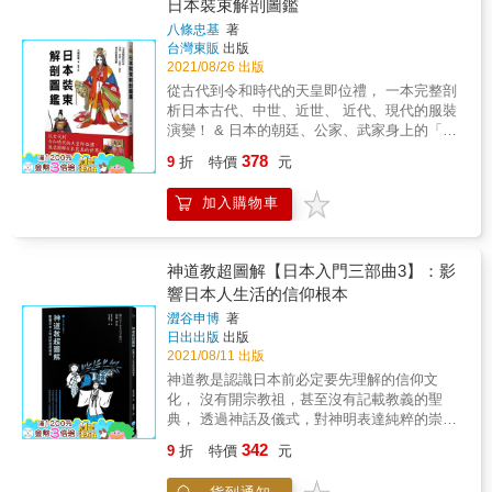
你很可能不知道它們的由來。 & 本書追溯從江
日本裝束解剖圖鑑
年女生，而是代表你已經不是年輕女孩，但也
戶時期到明治時期的軼聞趣事，探索日本國民
八條忠基
著
還不是歐巴桑的三四十代女子；夫源病是指讓
如何爭相倣效丼飯作法，以及享用丼飯的熱切
台灣東販
出版
日本高齡女性患上不明頭痛、頭暈、耳鳴，甚
心境。想一窺大和庶民生活核心，領略日本邁
2021/08/26 出版
至是自律神經失調的隱忍婚姻疾病；乙男不是
向近代的驅動力，就從了解這五種丼飯開始！
從古代到令和時代的天皇即位禮， 一本完整剖
家中第二個男孩，而是手巧又專業的粉紅系男
& ▼五大丼飯：從江戶到明治時期日本五大國
析日本古代、中世、近世、 近代、現代的服裝
孩；蟻女不是工作認真的女孩兒，而是小巧又
民美食 & 1.天丼：攤販的用心，加上一點巧合
演變！ & 日本的朝廷、公家、武家身上的「裝
可愛的袖珍女。還有高麗菜捲男、蘆筍培根
最早一位攤販將高級食材當成天婦羅的餡料，
束」有什麼樣的起源？衣著搭配有哪些巧思？
男、保留君、歐巴桑軍團、導航姬、歷女
378
引起江戶人的注意，而攤販旁邊恰好有一家賣
9
折
特價
元
文樣代表什麼意義？當時的時代背景又是如
&hellip;&hellip;五花八門的時代標籤，不斷增
蕎麥麵的商家，將天婦羅添在麵上，就成了天
何？ 日本裝束是以中國為本，逐漸發展出自己
生！ 這些，都是代表日本近代至當代社會發展
婦羅蕎麥麵。到了明治時期，更出現了天婦羅
加入購物車
的風格，並在平安時代達到風雅的頂點。之
的重要語彙，你也許聽過，說不定還常常使
專賣店，其中有商家開發新菜單──天丼，將天
後，經歷武家文化的繁盛、明治時期的洋服化
用，認真搞清楚它們的來由與涵義之後，只能
丼打造成東京名產。 & 2.豬排丼：日洋合璧的
等變遷，如今進入了令和時期。 本書以全彩插
大喊「太妙啦～好厲害！」，日本人真的很有
料理傑作 豬排丼展現本土化特色，將外來食品
畫的方式進行解說，帶領讀者深入探究色彩繽
趣，非常會下標籤！ ||| 日本世代標籤精彩摘錄
神道教超圖解【日本入門三部曲3】：影
客製化城日本國民喜愛的滋味。很長時間，日
紛的有職故實的世界，一窺古代宮中華麗鮮豔
||| 蛇顏男（鹽男的延伸） 特徵是臉小、左右眼
響日本人生活的信仰根本
本人不吃豬肉，直到江戶時期出現獸肉店，才
的束帶、十二單、狩衣與水干等，以及現代大
之間的距離較遠、單眼皮三白眼、適合穿窄身
開始吃豬肉。炸肉排源自英國，到了明治末期
澀谷申博
著
河劇與神社中皆可看到的日本傳統「裝束」，
衣，給人如無機物的冷淡印象，散發一股無以
日出出版
出版
日本發展出獨有的作法──炸豬排，而將炸豬排
在剪裁、構造與功用上，究竟隱藏了哪些巧思
形容的性感，代表男演員是綾野剛。看雜誌文
2021/08/11 出版
盛在丼飯上，就成為了豬排丼。 & 3.牛丼：男
與意義。 & 第1章 古代～平安時代初期的裝
章如此描述「蛇顏男」特徵，我有點懷疑，這
性庶民能量來源 針對男性勞動階層所烹製的菜
神道教是認識日本前必定要先理解的信仰文
束 第2章 平安時代的裝束 第3章 鎌倉時代的
應該是時尚雜誌編輯部為了讓雜誌大賣，而二○
色，快速、便利且滋養。受到訪日歐洲人的影
化， 沒有開宗教祖，甚至沒有記載教義的聖
裝束 第4章 室町～戰國時代的裝束 第5章 江
一三年剛好是蛇年，於是定義出「蛇顏男」的
響，日本人開始吃牛肉。對做粗工的工人來
典， 透過神話及儀式，對神明表達純粹的崇敬
戶時代的裝束 第6章 明治時代以後的裝束 第7
特徵，再列出眾多有人氣的男演員名單。「蛇
說，牛肉是珍貴的精力來源，也是他們的主
之心。 日本的各種祭祀、儀式、神明、神社
章 現代的裝束
顏男」代表男演員是綾野剛、松田龍平＆翔太
342
9
折
特價
元
食。牛肉料理促進了牛肉火鍋的流行，將燉牛
&hellip;&hellip;早已融入在日本人的生活中，對
兄弟等。 大叔女子會 指「特地挑選中年男性酒
肉盛在丼飯上，就是一道牛丼。在東京大地震
我們而言，有點熟悉又有些陌生。本書將神道
客居多的餐飲店或酒館召開酒宴的女子會」，