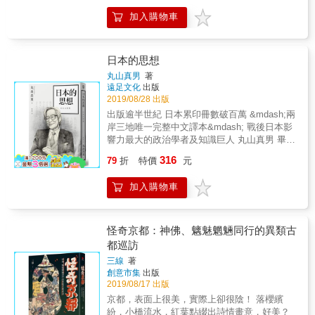
的都是真的！！ 本書特色 ◎日本系列累銷超過
的盤裡多了豆芽菜，這是因為濱松餃子內餡的
到生活習俗，從幕藩體制到對外關係，從文化
理狀態。 在河合的構築下，我們清晰看見日本
10萬冊！在日本引起話題，各大媒體爭相報
加入購物車
肉量較多，而豆芽菜就是緩和膩口的清爽配
引進到融合，讓讀者理解日本今日樣貌是如何
神話與宙斯為大的希臘神話，以及與信奉唯一
導！ TBS《あさチャン！》、富士電視台《め
角。除了內餡比例不同外，兩者使用的蔬菜種
演變而來。 本書主旨是旁觀立足於日本列島這
神上帝的猶太基督教之差異。從河合抽絲剝繭
ざましテレビ》、NHK《金とく》、《暮しの
類也不同，濱松以高麗菜為主，宇都宮則以白
個自然風土的舞台上的演員（日本民族）如何
的分析中，我們得以窺知日本人在世界文明中
手帖》、《北海道新聞》、《高知新聞》
菜為主。 ►西日本多「石垣城」，東日本多
調適人文風土，營造歷史，創生文化。易言
日本的思想
的獨特心理，並進一步走入全書的核心：中空
&hellip;&hellip; ◎有圖有真相，東西差異一目
「土壘城」？◄ 赴日旅遊總少不了征服日本各
之，透視日本的歷史，同時鑑賞日本的文化，
結構論──此即理解日本人心理、解決其現代社
丸山真男
著
了然 ◎詳載取材店家資訊，想吃美食、玩樂趣
地名城，但你曾發現日本城也有東西差異嗎？
從而掌握日本歷史的脈動（形），潛入日本文
遠足文化
出版
會問題之鑰。
就跟著按圖索驥！ 名人推薦 龍貓大王通信 青
西日本的城多為石垣建造，東日本的城則多由
化的深層（心）。
2019/08/28 出版
木由香／台灣一人觀察局局長
土壘打造。這樣的差異竟也和關原之戰有
出版逾半世紀 日本累印冊數破百萬 &mdash;兩
&mdash;&mdash;好吃驚推薦 「日本不只料理
關！？ ►日本南部口味也偏甜？日本全國醬油
岸三地唯一完整中文譯本&mdash; 戰後日本影
東西軍，和風生活東西方樣樣可戰！」
品評大會◄ 日本各地醬油大不同，據說九州的
響力最大的政治學者及知識巨人 丸山真男 畢生
&mdash;&mdash;龍貓大王通信
醬油偏甜！？本書湊齊日本長崎、熊本、岡
研究的整體回顧 理解日本思想史結構的必讀經
山、香川、和歌山、富山、岩手、北海道代
316
79
折
特價
元
典 「僅有出現重大變化與混亂的時期，才會有
表，品評來自8處的特色醬油，從甜度到顏色濃
如丸山真男這般具有遠見與堅強意志者現身。
淡都能吃出個性，究竟哪個地方的醬油能奪下
加入購物車
在日本，這可能是自明治維新以來的第一
「日本最甜」的稱號？ &hellip;&hellip;各種比
人。」 &mdash;&mdash;日本史權威學者，馬
較保證激起你的好奇心，讓下一次的旅行更有
里厄爾．詹遜（Marius B. Jansen） 一九一四
樂趣！ ★★同場加映★★ 元祖版！日本東西大
年，丸山真男出生於大阪府，其後遷居至東
怪奇京都：神佛、魑魅魍魎同行的異類古
對決《日本大不同．決戰東西篇》 不能錯過的
京，深受父親的友人&mdash;&mdash;站前具
都巡訪
日本經典大戰，34項從人盡皆知到出乎意料的
代表性的自由主義左派評論家長谷川如是閑影
東西大不同 關東v.s.關西，今晚你站哪一邊？
三線
著
響，於大正民主運動的潮流中成長。在東京帝
本書特色 ◎日本系列累銷超過10萬冊！在日本
創意市集
出版
國大學法學部政治學科求學期間，丸山接觸到
2019/08/17 出版
引起話題，各大媒體爭相報導！ TBS《あさチ
從馬克思主義立場、分析日本資本主義發展的
ャン！》、富士電視台《めざましテレビ》、
京都，表面上很美，實際上卻很陰！ 落櫻繽
特徵與矛盾的「講座派」，其後形成了自己的
NHK《金とく》、《暮しの手帖》、《北海道
紛，小橋流水，紅葉點綴出詩情畫意，好美？