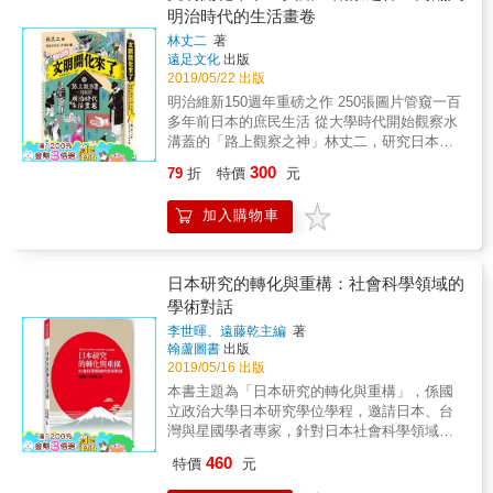
本人的生活趣味和綿延千年的習俗： ．民間習
明治時代的生活畫卷
「心、技、體」三部分，逐一解說忍者生存必
俗（曆祭、異界、學書）、 ．科技工藝（鐵
備技能！ 【第3章 檯面下的激戰】 說起忍
林丈二
著
道、車馬、軍事）、 ．生活百態（身體、文
者，必定會想到「甲賀」、「伊賀」等名家，
遠足文化
出版
樣、歌舞） 我們能從圖典中的9個章節， 看見
其他像是「風魔黨」、「黑脛巾組」、「真田
2019/05/22 出版
日本人民對生活的觀察和對應自然研發的技
眾等」忍者集團也不容小覷。 詳細介紹遍布全
明治維新150週年重磅之作 250張圖片管窺一百
術， 以及蘊含其中的美學智慧。 其中「鐘
日本的忍者集團及其知名事蹟。 【第4章 忍
多年前日本的庶民生活 從大學時代開始觀察水
錶」、「自行車」、「鋼筆」等傳統手工藝至
者列傳】 史實中具代表性的忍者17名，以及電
溝蓋的「路上觀察之神」林丈二，研究日本明
今仍是獨到的科技， 人們同樣運用「生辰」、
影、漫畫中出現的虛構忍者3名， 佐以充滿躍
治文化長達三十五年，他以「街頭視線」觀察
「面相」、「卦象」判讀一生的命運。 「跳
300
79
折
特價
元
動感的插畫，豐富呈現20位忍者華麗的活躍姿
明治時代的插畫，在時光旅行中回到明治時
棋」、「太鼓」、「雜耍」仍是茶餘飯後絕佳
態及知名事蹟。 另有「忍者小知識」、「忍者
代，從那裡看到了「日本的現在」。 在這麼長
的休閒， 日本民間流傳的「幽靈」、「祥
加入購物車
心法」等專欄，探討忍者之所以強大的祕密。
的時間裡，他跑遍日本的國會圖書館、江戶東
瑞」、「神話」也化為每年的祭典與習俗，
並收錄「忍者類型診斷測驗」，及可以變身成
京博物館圖書室，閱讀明治時代新聞記事、插
「和紙」、「和服」、「和製漢字」更是日本
為忍者的「忍者體驗景點」， 帶領讀者進一步
繪與廣告，並參考江戶明治時代以來的「風俗
獨步世界的美學指標。 古日本人運用智慧催生
了解忍者的生活，離忍者真面目又更貼近一
誌」、「生活世相史」、「文化史」等參考文
日本研究的轉化與重構：社會科學領域的
而出的生活百工，和現今並沒有隔閡。 《日本
步！ 本書特色 ◎忍者的姿態、道具、心法、技
獻，然後整理資料及輸入電腦，建立起自己的
學術對話
民俗圖典》不單是記錄日本古代工藝的偉大百
能、歷史痕跡&hellip;&hellip;4大章節詳盡介紹
資料庫。本書的書寫即是以這個龐大的資料庫
科， 也見證千年來日本人民對文化火炬的珍視
李世暉、遠藤乾主編
著
忍者＆忍術祕辛！ ◎豐富照片資料搭配生動插
為基礎，透過當時報章雜誌連載小說的插畫，
與傳承， 火焰從未消失，依舊啟蒙著大和民族
翰蘆圖書
出版
圖，從「心、技、體」探究忍者心法＆忍術的
來解讀和推測明治初期到中期，100到140年前
的將其傳遞到世界。 透過這本日本傳統與文化
2019/05/16 出版
強大！ ◎全日本12處忍者名門 &times; 20位活
日本人的生活樣貌和變化。 那時曾出現「附插
的演進紀錄， 人們得以承接古老的盛世，推陳
本書主題為「日本研究的轉化與重構」，係國
躍於史實與虛構故事中的知名忍者＆驚人事
畫的報紙」，如《東京繪入新聞》、《繪入朝
出新，讓傳統於現代再現光輝。 本書特色
立政治大學日本研究學位學程，邀請日本、台
蹟！
野新聞》等，從報紙名稱「繪入」（插圖）可
◎3000張手繪圖，日本古代民俗生活全景展
灣與星國學者專家，針對日本社會科學領域的
知，是以「畫」為賣點。林丈二利用明治初期
示，日本千百年來一脈相傳的技術傳統。 ◎插
重要發展，展開學術性的對話。全書14篇文章
到1930年代日本的新聞（報紙）、雜誌裡的
460
特價
元
圖的出處典籍，或說明文字當中所提及的書籍
共分成三大篇，分別為： 第一篇「國際關係下
「插繪」和「廣告」，配合報紙社會新聞紀
等，皆清楚標註，創作時亦可參考。 ◎事物依
的日本研究對話」：共收羅5篇文章，針對日本