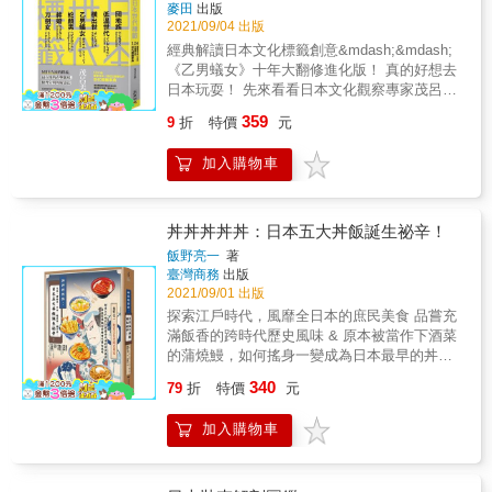
麥田
出版
穿日本一世紀社會變化的世代標籤事典
2021/09/04 出版
經典解讀日本文化標籤創意&mdash;&mdash;
《乙男蟻女》十年大翻修進化版！ 真的好想去
日本玩耍！ 先來看看日本文化觀察專家茂呂美
耶 梳理二十代到八十代的看穿日本當代社會文
359
9
折
特價
元
化，世代關鍵標籤小百科 Miya流的釋義、最在
地的直擊觀察、條理分明的解讀法 最實地考
加入購物車
察、深刻到位的人文趨勢、流行文化 ★ 經典的
日本鹽男、醬油男，演進到今日是蛇顏男！你
是哪一派？你是小栗旬還是松田龍平派？ ★ 如
同寶可夢一樣有進化型，草食男超進化之後是
丼丼丼丼丼：日本五大丼飯誕生祕辛！
認為自己一點都不寬鬆的「達觀世代」！ ★ 新
飯野亮一
著
派日系女子登板&mdash;&mdash;是要當個新
臺灣商務
出版
型的大人女子、大叔女子？或是擁有女子力的
2021/09/01 出版
魅力女？ ★ 90年代前很流行的全職媽媽「公園
探索江戶時代，風靡全日本的庶民美食 品嘗充
登台」和「鑰匙兒童」，在職業婦女增加，以
滿飯香的跨時代歷史風味 & 原本被當作下酒菜
及小孩課後活動甚至比大人還多，已成為時代
的蒲燒鰻，如何搖身一變成為日本最早的丼
遺跡的死語。 新版內容增訂&mdash;&mdash;
飯？ 原本不吃雞肉的日本人，如何發明出國民
340
˜新增1960年～2020年每十年一個世代的日本大
79
折
特價
元
美食親子丼？ 原本來自海外的牛，如何受到歐
事年表。 ˜修訂初版2010年以前的關鍵詞現況。
洲人影響轉變為日本食材？ 原本薄薄的豬肉
˜增加2010年以後出現的日本新標籤。 從世代標
加入購物車
排，又是如何增加厚度，甚至改名為炸豬排？
籤，窺看日本男女的生活個性、文化學習零時
& 天丼&bull;豬排丼&bull;牛丼&bull;鰻魚丼
差&mdash;&mdash; 愛上男不是愛上哪個男
&bull;親子丼，五種在民間掀起熱潮的丼飯，但
人，是很會談戀愛的男人；大人女子不是指成