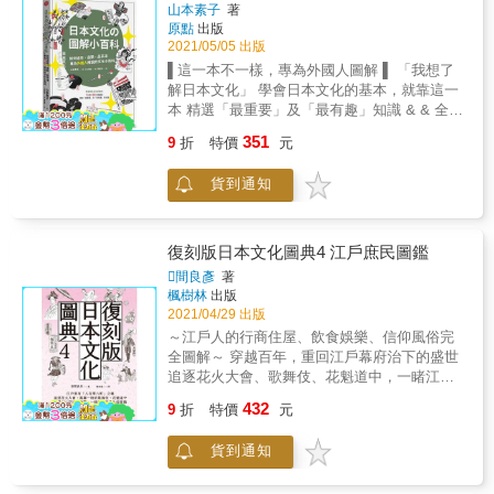
豐富，包括服裝時尚、公卿與武家的服裝、學
山本素子
著
識、聊微歷史！
原點
出版
習競技、遊戲娛樂、藝能展演等範疇中，究竟
2021/05/05 出版
有哪些從業人員！ & 媒體推薦 & 不遠的將來，
許多工作都會被AI取代。勞動人口中大概會有
▌這一本不一樣，專為外國人圖解 ▌ 「我想了
半數以上都失去工作，這種情況應該令許多人
解日本文化」 學會日本文化的基本，就靠這一
惶惶不安。不過，如果讀過這本書，就會了
本 精選「最重要」及「最有趣」知識 & & 全面
解，因為時代變化，許多工作的消失，並不是
網羅7大項50多種、100大關鍵詞 圖解就是快，
351
9
折
特價
元
現代獨有的現象。──《日刊現代》 &
解決旅行日本最常遇到的文化難題！ ●圖解●
歌舞伎∣能樂∣茶道∣香道∣書法∣陶藝∣漆器∣和紙∣ 浮
貨到通知
世繪∣日式庭園∣日本新年∣盂蘭盆會∣合氣道∣榻榻
米∣障子紙拉門&hellip;&hellip; 連日本人也說不
清的文化起源 教外國人的日文教師最清楚，該
怎麼說！ 帶你進行一場「日本文化好有趣」之
復刻版日本文化圖典4 江戶庶民圖鑑
旅 能劇、狂言、歌舞伎、文樂有何不同？除了
間良彥
著
茶道、花道還有香道？！ 「七五三」是什麼節
楓樹林
出版
日？日本過年怎麼過？什麼節日最特別，很值
2021/04/29 出版
得體驗？ 相撲比賽前為何要先灑鹽？茶室的構
～江戶人的行商住屋、飲食娛樂、信仰風俗完
造為什麼長這樣？ 日本過端午節也吃棕子
全圖解～ 穿越百年，重回江戶幕府治下的盛世
（驚）！七夕有浪漫的擺飾，還有慶典？ 茶會
追逐花火大會、歌舞伎、花魁道中，一睹江戶
上如何端莊品茶不鬧笑話？賞月時為何要搭配
子的生活面貌 17世紀初，德川家康被授予征夷
432
糰子與芒草？有哪四大賞月勝地？ 這些問題，
9
折
特價
元
大將軍的頭銜，於江戶設立幕府，結束群雄割
連一般日本人也無法說清楚。這一本，專為外
據的長期混亂，從此展開兩百六十餘年的太平
國人圖解，精緻插圖配上美術館珍藏照片，輕
貨到通知
治世。 隨著江戶城確立為日本的政治中心，來
鬆看懂日本最重要及有趣的傳統文化。 ▌最易
自全國的武家大量匯聚，使得江戶的人口於18
懂，不只外國人恍然大悟，日本人也驚嘆「な