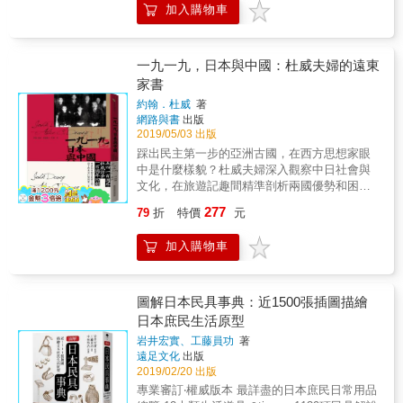
事，發揮豐富的想像與聯想，以「偵探」般的
加入購物車
筆畫順序製成索引附註於書末，附有日文原
安全保障理論、亞洲安全保障體系、日本安全
觀察力找出插畫裡的蛛絲馬跡，仔細探究和挖
名，方便對照。 專業推薦 ◎作家、節目主持人
戰略、台日國家利益互動、AIIB的政治經濟意
掘其中各種物品和潛藏的故事，並深入分析那
& 謝哲青 ◎作家 茂呂美耶 ◎「有圖有真相，
涵等議題進行探討，主要圍繞於日本的安全保
個年代的特徵與社會氛圍，從而建構其獨樹一
日本長這樣！」&mdash;&mdash;實踐大學應
障環境。 第二篇「政治學中的日本研究對
一九一九，日本與中國：杜威夫婦的遠東
格的「丈二流」日本明治時代的文明開化史。
日系助理教授、《表裏日本》作者& 蔡亦竹
話」：共收羅5篇文章，探討日本政治制度變
家書
本書開頭是幾篇關於理髮、洗髮的文章，當時
革、日本首相的國會解散權、日本選區劃分的
日本有句話「拍拍散切頭便會聽到文明開化的
約翰．杜威
著
政治過程、日本女性參政的制度制約，以及日
聲音」，於是「斷髮＝散切頭」成了文明開化
網路與書
出版
本地方行政的跨域治理。此一對話主要是聚焦
的象徵。當時民眾剪掉丁髷後，感到頭部有些
2019/05/03 出版
在日本政治的「權力歸屬」議題。 第三篇「經
空蕩，因此日本男子開始流行戴帽子，但穿著
踩出民主第一步的亞洲古國，在西方思想家眼
濟與社會文化下的日本研究對話」：共收羅4篇
卻仍維持原本的和服，而呈現「和洋混搭」不
中是什麼樣貌？杜威夫婦深入觀察中日社會與
文章，分析日本教育體系的社福支援、日本研
協調的模樣。可知在文明開化（＝西洋化）的
文化，在旅遊記趣間精準剖析兩國優勢和困
究倫理的現狀課題、全球化下日本企業的新面
過程中，不少日本人感到相當困惑和遲疑，也
境。細膩的國際關係、國家內政評論筆記，百
貌，以及日本對台灣政治菁英民族觀念等議
277
79
折
特價
元
做了各種「和洋折衷」的嘗試，譬如使用有色
年後動盪的世局仍與之共鳴。 五四一百週年，
題。 本書希望呈現出日本研究的多元觀點，透
眼鏡、口罩、蒙面、圍巾、手帕、腳踏車等。
杜威訪華一百週年回顧 杜威如何親身經歷五
過不同研究領域的學者，以學術對話的方式，
加入購物車
值得一提的是，林丈二的視線也投向貧窮階
四，留下對東亞巨變的第一手觀察？ 一個意外
激發出更嶄新的研究火花，並希望透過本書開
級，書中幾個章節描述「裏長屋」的生活樣
邀約，杜威夫婦結束在日本的旅程後去了中
啟新的思考方向、發掘出更具研究價值的新議
貌，如〈長屋的保母〉、〈貧窮與病人〉、
國，親身經歷五四運動，目擊亞洲第一個共和
題，並以此高水平學術交流的成果展現，讓台
〈貧窮中的餘裕〉等，藉此強調並非所有的人
國的巨變。他們的家書有思想家的深刻觀察，
圖解日本民具事典：近1500張插圖描繪
灣的日本研究成為亞太地區日本研究的模範平
都能立即享受到文明開化的結果。可見林丈二
也有旅人體驗的溫馨趣味。 一九一九年，哲學
日本庶民生活原型
台。
嘗試從各種視角重新詮釋「文明開化」，呈現
家約翰‧杜威與妻子愛麗絲‧C‧杜威到訪日本和中
岩井宏實、工藤員功
著
庶民的多元樣貌。 這個年代正是文明開化的過
國，他們將一路所見所聞記下，寄回美國與遠
遠足文化
出版
渡期，一些鄉下出身的日本人從未體驗都市的
方的兒女分享。《一九一九，日本與中國》收
2019/02/20 出版
文明生活，依然生活在舊時代的環境裡。譬如
錄了其中六十四封書信。 杜威夫婦原是要到日
專業審訂‧權威版本 最詳盡的日本庶民日常用品
日本人對裸體的認知，也是在明治維新後出現
本度假散心。在日本與中國的朋友、學生，聽