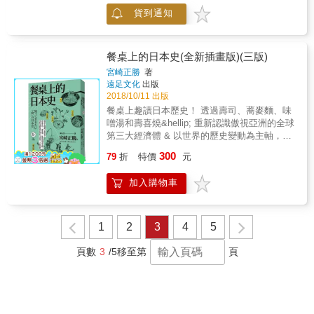
讀者對日本建立更真實的文化認知，在對日本
貨到通知
懷抱崇仰孺慕之情時，能夠更深入、更正確地
了解日本之所以迷人的原因。 ‧「平民取代天
皇！」──糾結日本史七百年的咒怨，不只出自
八點檔劇情般的天皇家悲劇，還凝煉了深沉的
餐桌上的日本史(全新插畫版)(三版)
宗教信仰觀 ‧聖徳太子惹怒隋煬帝以後，一定有
宮崎正勝
著
做了哪些事才讓這個國家得以從「倭」變成
遠足文化
出版
「日本」 ‧旅人必訪的京都金閣寺，原來是棟承
2018/10/11 出版
載野心、慾望、父子情結與愛恨情仇的偉大見
餐桌上趣讀日本歷史！ 透過壽司、蕎麥麵、味
證！ 而《圖解日本人論》則透過學術專業，從
噌湯和壽喜燒&hellip; 重新認識傲視亞洲的全球
民俗學角度切入，為讀者精闢剖析日本人的原
第三大經濟體 & 以世界的歷史變動為主軸，說
型以及日本文化的村落性格。 ‧「以和為貴」居
明日本的飲食文化是如何經過重組與演變 & 屬
300
然被納入憲法，日本人究竟有多怕起爭執？ ‧戰
79
折
特價
元
於古代時尚食品的丸子、大佛與蠶豆之間， 竟
場上殘虐無道的日軍，到底是被人洗腦或者人
有出人意外的關係？ 從豆腐料理大變身而成的
格分裂？ ‧何謂「世間體的文化」？帶你秒懂日
加入購物車
關東煮， 原是伊斯蘭點心的五目油豆腐包？ 鮪
本上班族壓力有多大 ‧解讀令美軍百思不解的
魚原本被視為下等魚而遭人嫌棄？ 日清戰爭帶
「神聖中空」，如何為昭和天皇的罪責解套 ‧透
來哪些料理，豐厚了日本飲食文化？ & 本書內
視戰國梟雄織田信長的送命原因，比較光秀、
容充滿各種小知識，淺顯易懂，讓你輕鬆了解
1
2
3
4
5
秀吉的大不同 愛好日本的朋友不要只是在金閣
日本的歷史與文化。 & 本書特色: 精美插畫搭
寺打卡完就算日本文化走一遭了 讓我們一同認
配流暢文字，不但有助認識一些少見或特殊的
頁數
3
/5
移至第
頁
識這個最熟悉的陌生國度，探求日本的原型
食材、料理，同時也倍添閱讀的樂趣。