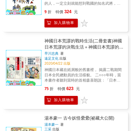
這麼深厚的趣味，被原作者以細密的針腳織進
級武士熱衷（也逼不得已）的家庭副業，熱鬧
的人，一定立刻就能想到戰國的知名武將，如
春場所──「陰間茶屋」的產業結構(?)！ 只要
了故事裡；藉由這本書，讀者更認識《鬼滅之
的江戶生活，讓人想搭時光機回去一遊！ & 本
織田信長、豐臣秀吉、德川家康等等。 但其實
有愛，哪有什麼奇怪！ 赤裸裸的情書、BL春
刃》，再透過《鬼滅之刃》，更貼近屬於江戶
324
書特色 & ★ 全彩圖文，精彩解說江戶時代的百
9
折
特價
元
還有一群人默默的在這個時代的背後，推動著
畫、複雜交織的情事&hellip;&hellip; 一探藏在
到大正時期的日本風情。」 &mdash;&mdash;
姓生活。 ★ 資料豐富，從中了解日本江戶時代
歷史的前進。 那就是武士與忍者們。 本書就要
日本史背後、不為人知的男色歷史！
杜可瑜老師 & ◆◇ 本書特色 ◇◆ (1) 全球第一
的歷史。 ★ 喜歡看日本時代小說、電影、戲劇
加入購物車
針對戰國時代的武士與忍者，進行最真實、最
本由臺灣作者撰寫的《鬼滅之刃》動漫專書。
的人，手握一冊，更能深入其中，體會樂趣。
詳盡的介紹。 包括戰國時代作戰的實際情況、
由臺灣人的角度出發，書寫對《鬼滅之刃》的
& 好評推薦 & 宋彥陞（時空偵探、專欄作
武士裝備的武器與防具、忍者的忍術與忍具等
感動，絕非是一般語錄雞湯，而是真切的角色
家）、李長潔（創新傳播與數據智慧實驗室執
等。 【戰之卷 從戰役揭幕到落幕】 ．作戰順
神國日本荒謬的戰時生活(二冊套書)神國
分析（鬼殺隊、柱、鬼等）與動人見解。 & (2)
行長） & 身為「京都派」的擁護者，這本書讓
序 出征前會透過食物名稱的諧音討個好兆頭 ．
日本荒謬的決戰生活＋神國日本荒謬的愛
全球獨家蒐錄《鬼滅之刃》的真實世界，感受
我卸下對東京的心防。《江戶人的生活超入
作戰信號 為了分辨信號，作戰中會使用訴諸眼
大正時代下的浪漫臺日文化。 令人意想不到，
國技法
門》，用非常有趣又好懂的圖文書寫，「科普
早川忠典
著
力或耳力的道具 ．作戰 在戰役中持續互相乾瞪
大正時代的臺灣竟與日本如此緊密，現今仍然
遠足文化
出版
一下」東京現代大都會最初的形狀。六十條線
眼時，會口出惡言挑釁對手 ．戰場上的飲食 飲
可以看見當時的蹤跡。超過五十張彩圖，讓人
2020/04/22 出版
索解密，論述資料跨越地理風景、文化風俗、
用水比食物還要難調度 ．儀容與娛樂 武士會藉
深入其境，無法自拔。 & (3) 專業日文及歷史老
日常生活、精神世界，快速搭建對江戶時代的
神國日本藏在紙屑般的舊書裡， 揭露二戰期間
著焚香讓身體飄散迷人香氣 【武具之卷 武士身
師審定。《鬼滅之刃》原著對故事設定與背景
認識。如果說平安京的特色，是做作的經典文
日本全民總動員的生活樣貌。 二○○○年時，當
上穿戴的武器或護具】 ．武具 足輕的武器都是
時代相當考究，事實上日本史料中就記載著許
化，那江戶城的魅力，就是豪爽撩亂的大眾社
本書作者聽到當時的首相森喜朗說：「日本是
自備或是租借品 ．護具 連步槍都承受得住！戰
多相關素材。本書特請專業老師為臺日歷史做
會。──李長潔（創新傳播與數據智慧實驗室執
以天皇為中心的神之國。」他受到很大的衝
國時代的鎧甲又輕又堅實 ．其他裝備 為了凸顯
623
75
折
特價
元
最終審定考察，讓讀者能安心「全集中閱
行長） &
擊。即使當時距離二戰結束近六十年，但仍有
自己而在背後插旗來戰鬥 【忍者之卷 在背地裡
讀」。
人信奉修身教科書《好孩子》裡的一句話
支援戰國武將的諸多忍者】 ．忍者守則 忍者必
加入購物車
──「日本好國、強大之國、世界唯一的神之
須有一顆不屈服於欲望的心 ．忍者的身體能力
國。」而這些論調的關鍵詞是「找回日本人的
忍者練就了一身世界紀錄等級的絕佳跳躍力 ．
驕傲」，也就是「戰前」、「戰中」時代，日
忍術與忍具 「分身術」的真面目是使用催眠術
本人是「擁有驕傲」的。 對某些戰後出生的日
湯本豪一 古今妖怪纍纍(祕藏大公開)
的一種詭計 ．遁逃術 要逃離敵人時，會使出火
本人來說，日本的「戰前」、「戰中」時代是
遁或潛入水中
湯本豪一
著
日本人失去的理想鄉。在此烏托邦裡，所有的
三采
出版