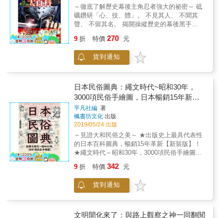
日本獲得長期且巨大迴響的原因，正因為它有
揮功能。被視為惡魔統治術的《政談》由於爭
～徹底了解歷史幕後主角忍者強大的祕密～ 砥
助於理解丸山真男的論說，便可知那並非一種
議性過高，在當時遭到嚴格封鎖，至幕府倒臺
礪鑽研「心、技、體」。 不見其人、 不聞其
單純的文化決定論、文化類型論，而是為突破
之前都未曾公開。經過三百多年後，來到2055
聲、 不留其名。 揭開操縱歷史的幕後黑手
文化決定論而所做的知識上的努力。 特別收
年的東京。日本政府在面臨人口減少、產業衰
──「忍者」的真面目。 「忍者」在日本歷史中
錄：東京大學教授苅部直專題演講講稿〈民主
270
退等危機之下，選擇將擬定政策的重責大任委
9
折
特價
元
乃是密不可分的存在， 甚至有人認為，忍者可
與日本的傳統：丸山真男的政治思想史研究與
由完美無缺的人工智慧電腦——SORAI（徂
說是日本歷史的幕後黑手。 活躍於戰國時期的
政治理論〉
徠）處理，因而陸續實施了「同產業的從業人
貨到通知
忍者名門「伊賀」與「佐賀」、 用忍術吞掉一
員遷居同一區」、「禁止無業」等多種令人訝
頭牛的可怕忍者「加藤段藏」、 北条氏風魔黨
異的政策。透過毫無人性、內建三百多年前經
的「怪物」首領小太郎、 家康的守護神，人稱
典的冰冷機器，施行與早年蘇聯、中國無異的
「鬼半藏」的服部半藏、 還有帶領女忍訓練學
日本民俗圖典：繩文時代~昭和30年，
政策，這究竟是高明的治國利器，還是助長社
校的「忘月千代女」&hellip;&hellip; 本書從忍
3000項民俗手繪圖，日本暢銷15年新裝
會主義燎原的狂風？本書特色：★ 看漫畫一口
者的定義開始從頭娓娓談起， 鉅細靡遺刊載忍
上市！
氣讀完必知的人類智慧，輕鬆理解四千年文
平凡社編
著
者的歷史、思想、生活、修行、工作等祕辛。
楓書坊文化
出版
明！★ 日本講談社暢銷漫畫學術文庫，台灣隆
針對【忍器】、【忍術】、【忍者集團】搭配
2019/05/24 出版
重登場★ 透過科幻手法闡釋難懂的江戶時代儒
豐富圖片資料具體解說， 並刊載活躍於歷史的
學，直視人類的存在根源
～見證大和民俗之美～ ★出版史上最具代表性
知名忍者＆虛構故事的強大忍者知名事蹟。 分
的日本百科圖典，暢銷15年革新【新裝版】！
為4大章節，抽絲剝繭揭開操縱日本歷史的幕後
★繩文時代～昭和30年，3000項民俗手繪圖，
黑手&mdash;&mdash;忍者的神祕面紗！ 【第
日本傳統與民俗的演進型錄。 ★記錄的大和民
1章 忍者的樣貌、道具】 從忍者的裝束、姿
342
9
折
特價
元
族工藝技術流變，宛若日本版《天工開物》！
態，到隨時丟出的手裡劍、苦無、忍刀、炸藥
本圖典為曾存在於日本歷史上〈萬物〉的外形
等武器， 豐富照片與文字詳細說明忍者的裝
貨到通知
與名稱。 收錄自繩文時代～昭和30年，2300年
備，介紹未曾見過的驚人忍具！ 【第2章
以來，與日本民族生活密切相關的事物。 民俗
心、技、體】 在漫畫、卡通中出現過的「忍
的精髓往往與節慶、傳說、遊藝密不可分， 書
術」、忍者生存之道中必備的「心法」、 以及
中通過3000張古樸而細緻的手繪插圖， 追溯日
文明開化來了：與路上觀察之神一同翻閱
無論任何狀況下都能死裡逃生的「體術」， 分