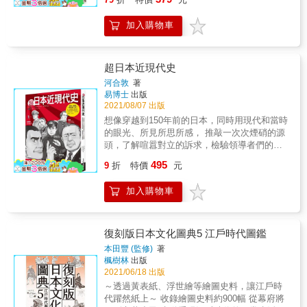
如何變身現今聞名的百貨公司？ 馬拉著火車在
的工作內容又是什麼？ ──神主指神職人員，宮
貌。 現今蓬勃日本的面貌 源自於明治維新時期
鐵道上跑？這是什麼狀況？ 牛奶，居然曾經只
司則是神社中職位最高者。現代巫女是擔任為
的哪一項建設或舉措？ 懂得愈多趣味愈多 ‧武
加入購物車
有貴族喝得起 跟著牛奶杰看天皇行幸各地 交通
神明獻上舞蹈藝能的職務。 ※日本入門三部
士刀──男子漢們的夢想 明治新時期為進入文明
建設 民生政策 工商發展 船堅砲利 其他長遠影
曲，將依序推出「日本習俗超圖解」、「日本
法治社會，不允許斬殺他人之必然要求，1876
響 從日本旅遊中 探索明治維新的足跡 明治維
史超圖解」、「神道教超圖解」，一次三本以
年頒布了廢刀令，但普遍引起武士們的不滿，
新之於日本的重要性 說是使其奠基為今日全方
圖解形式，簡明標示出重點須知，幫助迅速掌
超日本近現代史
甚至有激化反叛與誘發西南戰爭的影響。對武
位之強大也不誇張 你一直以來喜歡的日本文
握實用日本知識。
河合敦
著
士刀有興趣的玩家，可前往上野東京國立博物
物、建設、風土民情 或許或多或少也承襲於這
易博士
出版
館本館、東京澀谷的刀劍博物館參觀。另外，
個具劃時代意義的現代化革新 當我們將目光焦
2021/08/07 出版
甫於2017年開幕的銀座新購物地標GINZA SIX
點集中在最新最好玩的事物上時 不妨也放大旅
想像穿越到150年前的日本，同時用現代和當時
6樓，也有武士刀的主題專櫃，遴選相關書籍雜
遊觀點 深入歷史文化蘊涵的百般況味 歷史向來
的眼光、所見所思所感， 推敲一次次煙硝的源
誌，並陳列展示武士刀的。 ‧穿越時空──重現
不只是過去的事， 是和現在的一切息息相關的
頭，了解喧囂對立的訴求，檢驗領導者們的英
明治時代遊行隊伍 每年10月22日舉辦的「時代
事 日本文化原來如此 ‧江戶時期日本完全沒有
明&hellip;&hellip; 日本近現代指的是從幕府末
祭」，為京都的三大祭典，遊行隊伍會從京都
495
鐵道建設 現在大家對日本旅遊的印象，大多會
9
折
特價
元
期至現代的一百五十年間。面對強勢進逼的西
御苑出發，前往平安神宮。參與成員會由打扮
覺得交通很方便鐵道四通八達。儘管日本現在
方列強，深知唯有增進國力，才能平等對談與
為明治時代維新勤王的志士打頭陣，接著往古
的確是鐵道大國，但在江戶時代其實是完全沒
加入購物車
貿易的日本，竭力促進設備近代化、政治上實
時回溯，有德川幕府的上洛隊伍、織田信長的
有鐵道與火車營運的，目前的路網規模，都是
現民主政黨制，一步步蛻變成為遠東列強。然
上洛隊伍，最後是延曆時代室町洛中風俗的隊
啟動明治維新後才開始發展的成果。 ‧你去過
而崩潰的經濟與失控的軍部，將日本引向戰爭
伍（相當於平安京創建時）等等，相當有趣。 ‧
「銀座」，但你知道「金座」和「銅座」嗎？
又引向戰敗破產、政權受制於美國。日本卻再
從浮世繪看當時人們對異世界的觀點 位於神奈
復刻版日本文化圖典5 江戶時代圖鑑
銀座在江戶時代就是熱鬧的街區，地名由來是
一次谷底翻身，成功轉型為民主國家，躍升世
川條約簽屬地點的「開港資料館」，保存許多
本田豐 (監修)
著
幕府在此設立銀幣的鑄造所，而通稱為銀座
界經濟大國&hellip;&hellip;。 戰爭是狂亂時代
幕末到昭和初期有關橫濱發展史的歷史文件，
楓樹林
出版
（同理，其它地方還有金座與銅座）。當局在
的結果，卻不是歷史的結束。本書以經濟、社
日方民間當時的浮世繪圖畫中，多將派里等異
2021/06/18 出版
1869年（明治2年）修改江戶時期的舊町名，正
會問題、政治、憲法、對美關係、東亞外交、
國人繪為飛禽走獸，猶如現今語異星生物第三
～透過黃表紙、浮世繪等繪圖史料，讓江戶時
式將此地編為「銀座一丁目」至「銀座四丁
世界情勢、災害、科學技術、文化等十個關鍵
類接觸的遐想！ ‧源自明治時期至今屹立不搖的
代躍然紙上～ 收錄繪圖史料約900幅 從幕府將
目」。 ‧日本庶民美食紅豆麵包的出現，歸功於
建立框架，透過宏觀精闢的解說和重現重要事
名店、美食 日本最早販售鯛魚燒的創始店──麻