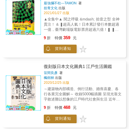
職的家臣們。 & 本書作者笹間良彥，堪稱是日
本古代為背景的作品的人 本書都能對你有所助
《鬼滅之刃》動漫的真實世界，感受大正
&mdash;&mdash;小和田哲男教授，擔任本書
最強攔不柱—TAMON
著
本甲冑研究第一人。笹間良彥自30歲起便行腳
益！
拾青文化
出版
總監修。 ★ 全書收錄五十餘幅彩色＋黑白古典
時代下的浪漫臺日文化】
遍覽全國各地，大量且多方採集武具、風俗等
2021/01/27 出版
圖繪，盡覽日本歷史傳說中的鬼魅靈物形象演
第一手資料，窮畢生考究之功鎔鑄在晚年著
變。 【書中登場的鬼與滅鬼者】 最早的阿用鄉
▲全集中▲ 閱之呼吸 &mdash; 拾壹之型 全神
述，寫就多達60本歷史學、民俗學等涉足多個
之鬼、愛吃女人的「鬼一口」、「真實版手
貫注！ & ❚超高人氣！日本累計發行本數超過
領域之相關著書和論文。 & 笹間良彥的研究精
鬼」兩面宿儺、「真實版黑死牟」役小角、
一億，臺灣劇場版電影票房超過六億！❚ ❚首
道之處在於他尤擅繪畫，能夠從龐雜的資料之
「真實版猗窩座」鬼童丸、「真實版無慘」酒
刷限量．隨書贈送：鬼殺隊「入隊許可」修了
中理出脈絡，通過插畫的形式補充文字描述不
359
9
折
特價
元
吞童子、「真實版愈史郎」鬼之子小綱，還有
證書❚ ❚購書有機會抽中「日本直送‧空運來臺‧
足之處，重現風俗原本面貌，且盡可能從多個
珠世、蛇鬼、食人佛等，以及，「真實版的萬
官方限量」贈品❚ & ◆鬼滅愛好者、隊士必攜
角度、多道層次傳承日本的文化。 & 本書為復
貨到通知
鬼剋星繼國緣壹」⋯⋯ 【日本庶民史中的真實
之書！ ◆楊錦昌教授（輔仁大學日文系教
刻版日本文化圖典第二輯，書中以「江戶武
版鬼殺隊】 ◆從主角炭治郎看賣藝「傀儡師」
授）、 杜可瑜老師（大直高中歷史教師）
士」為軸，以中央幕府旗本與地方大名藩士為
◆從霞柱．時透無一郎看「SANKA」（山窩）
&mdash;&mdash;審定推薦 ◆Shippo尾巴（臺
兩道支線，一一解說江戶時代的武士身分階
◆從音柱．宇髓天元看黑暗中的戰鬥集團「忍
日YouTuber）、 海苔熊（心理作家）、 賴品
復刻版日本文化圖典1 江戶生活圖鑑
級、生活起居、擔負職務、服裝與甲冑武具等
者」 ◆從岩柱．悲鳴嶼行冥看享有優遇制度的
妤（立法委員）&mdash;&mdash;專業推薦 ◆
細項，搭配近800幅插圖，圖文對照一目瞭然，
笹間良彥
著
「盲人」 ◆從蛇柱．伊黑小芭內看被囚禁的
鬼滅歷史背景、豐富角色分析與重點臺詞中日
楓樹林
出版
絕對是研究江戶史不可不讀的珍貴資料。 & 本
「特殊兒童」 ◆從栗花落香奈乎看遭到「人口
對照 & 「人は心が原動力だから、心はどこま
2020/12/25 出版
書特色 & ◎日本甲冑研究第一人．笹間良彥的
販賣」的孩童 ◆從鱗瀧左近次看會抓走小孩的
でも強くなれる！！」 「心就是人的原動力，
復原圖錄輯，參考眾多繪圖繪卷、文獻典籍與
～建築物內部構造、例行活動、婚喪喜慶、各
「天狗」 ◆從嘴平伊之助看五千個「棄兒」
心靈的強大是沒有界限的！！」 （竈門炭治郎
留存古物，經考證後復原近800幅插圖。 & ◎
行各業完全圖解～ 收錄5000幅插圖 呈現光靠文
【關於『鬼滅之鬼』的種種思考】 ◆「鬼」
／第53話《你是》） & 「胸を張って生きろ、
橫跨幕府將軍、幕臣、大名與浪士各階層，細
字敘述難以想像的江戶時代社會與生活 近年
（如鬼之人）是被社會排除的「異質之物」 本
己の弱さや不甲斐なさにどれだけ打ちのめさ
究身分制度、幕府職務，到一年例事祭儀、學
來，歷史的思考方式起了極大的變化。 那就是
書中介紹的鬼，有的來自山上，有的是反對朝
468
れようと、心を燃やせ、歯を喰いしばって前
9
折
特價
元
問服裝與武具甲冑，全方位揭曉江戶時代的武
從過去著重中央的歷史研究，轉變為重視地域
廷或幕府體制的人，也有的是強烈懷抱恨意或
を向け、君が足を止めて蹲っても時間の流れ
士面貌。 & ◎卷末收錄江戶幕府主要官職簡介
歷史， 進而推動了生活史及鄉土歷史的復原。
嫉妒的不幸之人、「牆外人」。他們來自被社
は止まってくれない、共に寄り添って悲しん
貨到通知
與舊國名地圖，大河劇關鍵詞一點即通。 &
可說是從權力的歷史轉變成更有人性，即所謂
會秩序、生活空間排除在外的地方，是會帶來
ではくれない！」 「抬起胸膛活下去吧，就算
的「人類的歷史」。 歷史不僅是學問的研究對
危害的「異質者」。全球化及價值觀多元化、
被自己的弱小無力擊垮在地，你也要燃起鬥