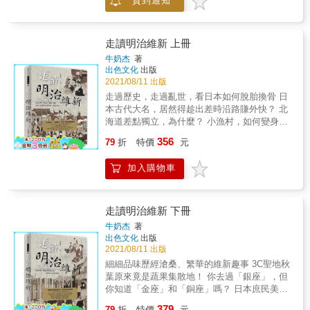
貨到通知
後，更成為災民救世主的角色，在市民間流行
教的起源、眾神傳說及其庇佑之神力、儀式的
有時會簡稱為「おやじ会」（oyajikai／大叔
開來。 & 4.鰻魚丼：日本丼飯的始祖 在丼飯誕
舉行、關於神社的大小事，一一圖解說明。並
會）。她們不會挑選時髦咖啡廳或高級居酒
生前，人們僅將蒲燒鰻當成下酒菜，鰻魚店為
且還有開運神社巡禮，讓你輕鬆進入神祕的神
屋，而是聚集在大眾居酒屋或是鐵路高架橋下
了擴張客層，為不喝酒及女性顧客量身訂做，
道教世界，體驗純粹的崇敬之心與感動。 《古
走讀明治維新 上冊
的路邊小酒店，左手握著一大杯生啤酒，右手
將白飯與蒲燒鰻放在一起販賣，誕生了鰻魚
事記》《日本書紀》記載了日本的開國神話及
牛奶杰
著
拿著一支雞肉串燒，隨心所欲地高談闊論，各
飯。後來在江戶時期，一位戲臺金主因為愛吃
眾神明， 擁有獨特世界觀的神道教，上千年來
出色文化
出版
抒己見。幾杯黃酒下肚，甚至會恣無忌憚地開
鰻魚，怕鰻魚冷掉將碗蓋上蓋子，由於風味良
影響著日本，為立國基礎。 日本文化最大謎
2021/08/11 出版
起黃腔，講起黃段子。 一億總中流 「一億」代
好，引起眾人倣效，是為丼飯最原始的型態。
團，一起認識令人著迷的信仰系統！ ◆神道教
走過歷史，走過亂世，看日本如何脫胎換骨 日
表總人口，「中流」意味中產階級（middle
& 5.親子丼：傳入民間的天皇御膳 早在江戶
是從什麼時候開始的？為何沒有教義？ ──神道
本古代大名，居然得趁出差時沿路賺外快？ 北
class），兩者加起來的意思是「全民中產社
前，雞蛋料理作為款待天皇的料理之一，價格
教是自然發生建立於日本各地，不管在哪個時
海道差點獨立，為什麼？ 小漁村，如何變身洋
會」，亦即，全民貧富差距不大，全民社會地
極為昂貴，未被列為民眾的日常食物。直到明
代，都是日本人的心靈依靠。 ◆八百萬神中
房林立的神戶大港？ 扭轉日本命運的「松下村
位均等，全民觀念意識近似，全民集體記憶很
治時期，養雞業戶數增加，雞蛋的生產量也增
356
最偉大的是誰？是天照大御神嗎？ ──在神話
79
折
特價
元
塾小屋」是什麼？都是誰在讀？ 現今河豚大
多。 二○世紀升級為二十一世紀。日本昭和時
大，區別食材階級的觀念淡薄，也解除了親子
中，天照大御神管理天界，是眾神集會的領
縣，在明治維新中超級重要？ 今日日本豐富精
代成為「一億總中流世代」的最美的記憶，平
身分差異，才建立起親子丼誕生的苗床。 本書
袖，不過還有同樣地位崇高的神。 ◆為什麼在
加入購物車
彩的傳統文物從何而來？ 其實 喜歡日本的你
成時代的新生代則走得跌跌撞撞，到了令和時
特色 1.&& &透過史料，了解熱門的天丼．豬排
不同文獻中，神話內容有所差異？ ──因為《古
一直都在明治維新的歷史軌跡中穿梭 西元2018
代的今日，男人說他無力供養一個家庭，女人
丼．牛丼．鰻魚丼．親子丼誕生過程 2. 以富
事記》《日本書紀》《風土記》等書的編撰目
年，干支戊戌。這是日本進行「明治維新」改
說她不想在婚後還要上班，於是，乾脆終生不
有歷史感的圖片呈現丼飯誕生時景況 3. 闡述
的各不相同。 ◆神社與寺廟有何不同？祝詞與
革150年週年的時間點，同時也是大清帝國「戊
婚不嫁、不生不育。
走讀明治維新 下冊
各種丼飯早期的食用方法及食材
佛經是類似的東西嗎？ ──神社是屬神場所，寺
戌變法」的120週年。這兩項同樣源自政治中
牛奶杰
著
廟是屬人場所；祝詞是與神明的對話，佛經則
央、意圖進行全面改革的措施，一則大鳴大
出色文化
出版
為佛教教義。 ◆為什麼參拜前要先洗手？正確
放、一則僅103天便黯然收場，從此改變兩個東
2021/08/11 出版
參拜步驟是什麼？ ──因為日本神明討厭污穢，
亞國家的命運。 一百五十多年前，原本自我封
細細品味歷經滄桑、繁華的維新趣事 3C聖地秋
所以要先除去身心的污穢，再進入神社。 ◆神
閉孤立於世的東亞島國，從被來自太平洋彼岸
葉原來竟是蔬果集散地！ 你去過「銀座」，但
社裡會舉行的祭典有哪些呢？ ──其實每天都會
的黝黑船艦突破做為起點，緊接著，改革的浪
你知道「金座」和「銅座」嗎？ 日本庶民美食
有日供祭，每月也有月次祭，以及各種定期舉
潮排山倒海、規模宏大，它重塑了日本的風
紅豆麵包的出現，歸功於武士的廢除 吳服店，
辦的大型祭典。 ◆神主與宮司有何不同？巫女
379
貌，也日漸奠基出今日大家所喜愛的日本風
79
折
特價
元