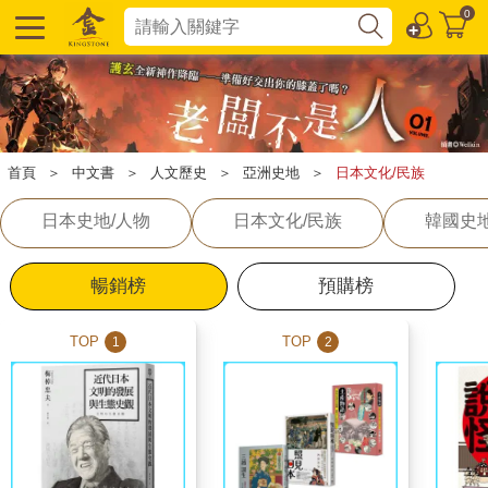
0
首頁
＞
中文書
＞
人文歷史
＞
亞洲史地
＞
日本文化/民族
日本史地/人物
日本文化/民族
韓國史地
暢銷榜
預購榜
TOP
TOP
1
2