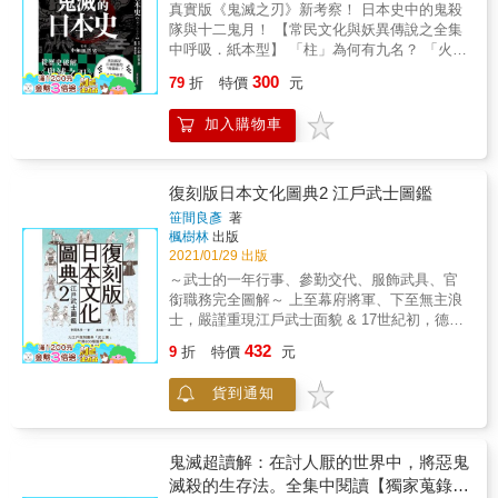
性，即所謂的「人類的歷史」。 歷史不僅是學
真實版《鬼滅之刃》新考察！ 日本史中的鬼殺
社寺院裡有繪馬、御守並不奇怪，但竟然會出
眾多流派精髓，將柔道推廣至全世界？！ 合氣
問的研究對象， 同時也是發生在我們每天日常
隊與十二鬼月！ 【常民文化與妖異傳說之全集
現巨大化的剪刀、雕工精細的木造男根、和一
道│在演武中是由「受方（接招的人）」和「取
生活中， 活生生的人類生活史，更貼近我們的
中呼吸．紙本型】 「柱」為何有九名？ 「火之
袋袋的Q比娃娃？這些令人驚到吃手手的物品，
方（出招的人）」相互切磋，是唯一不舉辦比
生活。 我們從古文書及古記錄學到許多歷史，
神神樂」為何有十二型？ 炭治郎是江湖賣藝的
究竟與我們有著什麼樣的宗教生活關係呢？神
賽、不分勝負的日本武道？ ●住居與生活用品
300
也透過「物品」了解到不少光靠語言文字無從
79
折
特價
元
「傀儡師」？ 鬼，潛伏在你我之間；鬼，遊走
社佛閣愛好者小嶋獨觀，在《奉納百景》一書
傳統日式住宅有三大特徵│①高自由度的空間設
得知的歷史事實。 特別是要了解各個時代、地
於歷史之中。 要如何不變成鬼？要如何慈悲滅
中，踏察全日本靈驗小物，深入且幽默地描繪
計 ②與自然融為一體 ③「界線」相當曖昧 壽
區的生活史及生活者的實際情況， 展現「物
加入購物車
鬼？ 黎明將至，意念不滅。 斬妖殺鬼，一脈承
了人與物（もの）之間的奇妙互動網絡：神明
司│日本料理的代表，竟然是源自東南亞一帶的
品」與「人」關係的視覺歷史資料成了不可或
接。 在日本古書中，妖魔精怪都是「真實存
靈力、私己願望與不可思議的象徵物，織羅成
防腐食品？ 和服│今日和服的原型「小袖」，
缺的依據。 比方說，江戶時代長屋的格局是如
在」的故事泉源。 鬼怪從何而來 ? 如何害人 ？
一片可以窺見日本心靈的獨特視野。每個章節
在武士時代原為貴族的內衣？
何、 門、障子門及暖房用具各有哪些種類，其
鬼是「異質他者」，還是我們自身 ? 本書將從
都是絕對無法遺漏的B級景點！
復刻版日本文化圖典2 江戶武士圖鑑
部位名稱又叫做什麼、 風呂屋的內部構造是如
鬼之誕生與鬼的形象演變，探尋《鬼滅之刃》
&mdash;&mdash;李長潔（創新傳播與數據智
笹間良彥
著
何、女性與男性的髮型與服裝， 以及農村、山
背後的歷史根源與隱藏祕密。 「歷史中的鬼滅
慧實驗室執行長） & 媒體好評 & 這本書中有不
楓樹林
出版
村及漁村居民的維生道具有哪些等等， 光靠文
傳奇，鬼滅中的歷史軼聞」。解碼「鬼滅」，
少無名的寺社，但也有提及許多知名神社的獨
2021/01/29 出版
字說明難以理解，得看過視覺資料才能具體理
先從日本史出發！ 本書特色 ★ 席捲亞洲的日
特、奇妙的奉納風景，例如日本三大稻荷之一
～武士的一年行事、參勤交代、服飾武具、官
解的事情所在多有。 於是作者以各項紀錄、文
本動漫《鬼滅之刃》正火熱，「從歷史看鬼
的愛知縣豐川稻荷，收集了許多紅色狐狸像的
銜職務完全圖解～ 上至幕府將軍、下至無主浪
獻、繪圖、遺物、照片及農書等地方史資料，
滅」的第一本書！ ★ 以日本史代代相傳的妖異
靈狐塚。如作者小嶋先生所言：即使乍見之下
士，嚴謹重現江戶武士面貌 & 17世紀初，德川
以及橫跨建築物及民具等諸多現存資料為參考
傳說，串連《鬼滅之刃》故事情節與角色呈
會驚駭，但其實隱藏的是素樸的願望。──《產
家康被授予征夷大將軍的頭銜，於江戶設立幕
依據， 親手繪製、編纂了這本內容豐富的「生
432
現，「以史解劇」，建議搭配《鬼滅之刃》漫
經新聞》書評 & 收集了古今東西各式各樣「奉
9
折
特價
元
府，史稱「江戶時代」。 & 江戶城作為德川氏
活史資料」。 本書共有【生活與年中例行活
畫（＋動畫）開啟防雷閱讀模式，體會其精采
納」的小嶋獨觀所著《奉納百景》，收羅了千
的居所，隨著政治中心地位的確立，來自全國
動】、【宮殿與住宅】、【服裝】、【武裝及
演示泛靈論、庶民史與大眾娛樂的交叉奏鳴手
奇百怪的奉納，例如斬斷緣分、治癒疾病、給
貨到通知
各地的武家大量匯聚，使得江戶的人口於18世
武具】、【生產及產業】、【交通工具及旅行
法。 ★ 以史觀格局連接滅鬼思想與疫病流布的
死者的供養等等，翻閱每一頁，都可以感受到
紀前期達到100萬人，半數為武士與其家人，另
風俗】、【信仰及生活】7大章節， 囊括了古
時事連動，引領大眾省思社會面對「異質者＝
震撼人心的力量。──淳久堂（名古屋店） &
外半數則是商賈之家。 & 其中，這幾十萬名的
代日本人生活方方面面。 不論你是 ~ 有學術研
鬼」時應懷抱的寬容態度。 ★ 由日本知名歷史
武士不僅包含幕府的家臣團，也有全國大小諸
究需求的人 ~ 因為電視劇、歷史小說、遊戲等
鬼滅超讀解：在討人厭的世界中，將惡鬼
學者、《天地人》《軍師官兵衛》《麒麟來
藩高達280家的大名，以及各大名在江戶宅邸任
作品，而對日本歷史感興趣的人 ~ 想創作以日
滅殺的生存法。全集中閱讀【獨家蒐錄：
了》等多部大河劇時代考證專家