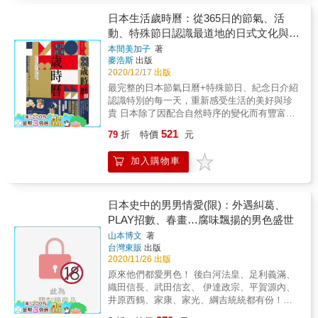
象， 同時也是發生在我們每天日常生活中， 活
以社群網站為代表的溝通手段產生變化，現代
志，咬緊牙關向前邁進；就算停下腳步，時間
生生的人類生活史，更貼近我們的生活。 現在
日本生活歲時曆：從365日的節氣、活
人接觸「異質者」的機會明顯增加。人人出自
也不會等你，它不會靠向你和你一起分擔悲
日本人的生活模式在江戶時代已幾乎定形， 正
動、特殊節日認識最道地的日式文化與風
本能的一種防禦反應，就是視自己為「正義」
傷！」 （煉獄杏壽郎／第66話《黎明凋零》）
確認識在長達270多年的封建制度， 即嚴格的
俗習慣
一方的自我膨脹，以及對他人（自身所不理解
& 「お前を殺す為にお前より強くなる必要は
本間美加子
著
「士農工商」階級制度下江戶時代人民的生
的人事物）的排外攻擊。 ◆誰才是鬼？人心所
麥浩斯
出版
ない、お前を弱くすればいいだけの話。お前
活， 就能了解現在日本人生活的基層文化。 本
2020/12/17 出版
在之處，「你有把握不會變成鬼嗎」？ 面對
が生きる為に手段を選ばないように、私も&私
書共分為2大部分，分別講述【武家】與【庶
鬼，不抵抗，他們就會加害於你，所以你必須
たちも&お前を殺す為に手段を選ばない。」
最完整的日本節氣日曆+特殊節日、紀念日介紹
民】的社會與生活。 在【武家社會與生活】章
設法抵抗鬼。但是，當你認定是鬼的對象，其
「要殺掉你不需要變得比你更強，只要將你弱
認識特別的每一天，重新感受生活的美好與珍
節，會介紹幕府的大型活動，如年頭登城、將
實只是無害的「異質者」，那麼在這種情況
化即可；就像你為了生存可以不擇手段，我，
貴 日本除了因配合自然時序的變化而有豐富細
軍宣下儀式，以及武家家庭一年四季的例行活
下，把對方當成鬼，而攻擊這些「異質者」的
『和我們』為了能夠殺掉你也會不擇手段。」
膩的節氣習俗，也因各地文化特色、紀念歷史
動。除此之外，也會將武家的婚喪喜慶、要學
521
79
折
特價
元
那一方才是鬼。 ◆以慈悲與寬容面對世界上可
（珠世／第197話《執念》） & 【超解析】專
事件或偉人生誕、與日期之諧音等因素而發展
習的各式武藝，以及武家婦女的生活等日常的
能「化為鬼」的群體與個體 在《鬼滅之刃》
業審定‧毫無保留‧公開深掘 ◎▼◎ 原來胡蝶忍
出許多特殊的紀念日。並從中衍生出各式各樣
一面，以插圖具體呈現在讀者面前。 在【庶民
加入購物車
中，鬼被塑造成帶來危害、「必須消滅的對
跟富岡義勇偷偷告白過？ ◎▼◎ 鬼滅時代的
的活動與祭祀，這些長久累積下來的智慧結
社會與生活】章節，則會介紹豐富多采的各行
象」，卻有許多場景描寫主角炭治郎對鬼展現
臺日交流竟然如此密切！ ◎▼◎ 鬼殺隊根本
晶，構成了日本人的作息依據。 本書細數365
各業生態，如職人（工匠）、商店、行商人、
同理心與同情，那種試圖貼近對方心靈直到最
就是完備的企業經營！ ◎▼◎ 茶茶丸其實是
日的季節特色、傳統風俗、值得紀念的事物由
藝人、遊女，當然也包括了庶民的日常起居、
後一刻的姿態，彷彿在這個複雜化的現代社會
守護航海平安的貓？ & 本書是由熱愛《鬼滅之
來，也介紹屬於這些日子的自然風光或當令食
日本史中的男男情愛(限)：外遇糾葛、
娛樂與信仰、詛咒與迷信等。 本書作者親自描
中，為我們提供了一種「與鬼相處」的示範。
刃》的作者，每日使用「全集中‧常中」認真撰
材，更搭配充滿童趣的應景插圖。不僅能從中
PLAY招數、春畫…腐味飄揚的男色盛世
繪了江戶時代各身分階層人民的生活百態， 生
人心之鬼，隨時隨地都會出現。《鬼滅之刃》
寫記錄。 作者除了將鬼滅登場的重要角色、
理解季節的推移與日本人的生活有多密切的關
動的插圖讓人彷彿能聽見江戶街道上的生活
山本博文
著
的轟動，顯示出這股恐懼感，分分秒秒存在現
鬼、柱深刻剖析外，並引用漫畫中的臺詞做中
聯，也能從每日的生活點滴認識道地又多樣的
音。 除了復原插圖之外，每頁下方皆有簡明的
台灣東販
出版
代人內心深處。新的鬼故事還會不斷出現。即
日對照，讓讀者更能真切感受每位角色的至情
日本文化。 比方說： 1月26日是文化財防火
說明文，幫助讀者了解江戶時代人們的生活方
2020/11/26 出版
使在現代，鬼依舊未滅⋯⋯
至性及大家可能忽略的細膩情節。同時也分享
日，是由於1949年奈良法隆寺繪有多尊菩薩的
式，配合圖片，讀來趣味十足。 不論你是 ．有
原來他們都愛男色！ 後白河法皇、足利義滿、
在其他鬼滅相關書籍中所看不到的個人見解，
珍貴壁畫被燒毀而制定的日子。寺院及博物館
學術研究需求的人 ．因為電視劇、歷史小說、
織田信長、武田信玄、 伊達政宗、平賀源內、
包括精神疾病、電影、企業管理與《鬼滅之
都會在這天舉辦防火演習。但同樣是火，「火
遊戲等作品，而對江戶時代歷史感興趣的人
井原西鶴、家康、家光、綱吉統統都有份！！
刃》的關係性等。 & 還有獨家蒐錄的《鬼滅之
燒若草山」（奈良縣）卻是這個季節的風情
．想創作江戶時代背景作品的人 本書都能對你
不可思議？在當時是眾人皆知的日常 從古代的
刃》動漫的真實世界，相信不只鬼滅迷，就連
詩。於一月第四個星期六舉辦，為古都宣告了