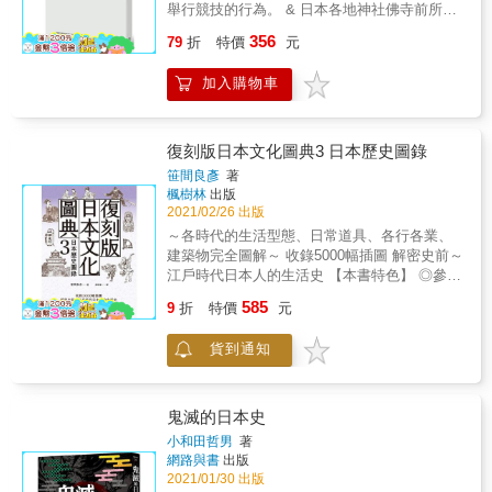
地娓娓道出隱藏於畫作中的各種隱喻與時事
舉行競技的行為。 & 日本各地神社佛寺前所未
針方向轉兩圈回去。 ˙主人必須將茶碗的正面朝
哏， 帶領讀者穿越時空走進浮世繪的世界一探
見的祈願方式！ & 釘上鐵釘的陽具（防止外
向客人。為了避免嘴部碰觸到重要的正面，在
356
究竟， 讓大家藉此多了解江戶時代的平民生
79
折
特價
元
遇） 女性頭髮（疾病治癒） 新娘人偶（獻給早
裏千家等流派的規矩中，會旋轉茶碗後飲用；
活。 全書以浮世繪的背景為始，藉由畫作一一
逝幼子） 插進神木的鐮刀（祈求得子） 紅通通
然而另有些流派基於尊重主人將茶碗正面轉向
走訪東京銀座線沿線的觀光景點， 透過浮世繪
加入購物車
的猿猴（保佑順產） 梯子（從此不再尿床） &
客人的心意，因此並不旋轉茶碗。 ▌快來！認
裡的小人物，了解江戶時期平民們的吃喝玩
生而為人，不免產生種種念想：想治癒疾病、
識日本文化冷知識＆趣常識 ●表演藝術 歌舞伎
樂， 還可以在浮世繪當中找到春夏秋冬四季的
想通過考試、想結婚、想要孩子、想變漂亮、
│所有角色均由男性演出，當時女性登台被以
民俗行事。 ◎「浮世如雲，盡現畫中」浮世繪
想出人頭地、想發大財、想戒賭、想擺脫跟蹤
復刻版日本文化圖典3 日本歷史圖錄
「擾亂風紀」為由遭到禁止？ ●工藝 和紙│西
中所體現的正是江戶時代平民的種種日常 ◎藉
狂糾纏&hellip;&hellip;人生在世除了各種欲望，
方工法製成的洋紙壽命只有100年，和紙的壽命
笹間良彥
著
由「經典繪畫」＋「精闢文字解說」，讓江戶
也會遭逢各式災厄，而試圖趨吉避凶。日本人
楓樹林
出版
卻可上看1000年？ ●傳統才藝 茶道│千利休如
當代世界躍然紙上
以形形色色的「物品」為媒介，將這些煩惱與
2021/02/26 出版
何徹底改變日本人的美學意識？ 香道│原來是
欲望交託給神佛處理。 & 所謂有求必應的神
一款兼具文學素養與藝術層次的遊戲？ ●藝術
～各時代的生活型態、日常道具、各行各業、
佛，大抵都是從民間信仰中誕生。透過民眾口
浮世繪│內容竟要通過審查，不能違背善良風
建築物完全圖解～ 收錄5000幅插圖 解密史前～
耳相傳自然而然產生，內容也常變來變去。其
俗，批判體制，才能發證印刷？ 日本庭園
江戶時代日本人的生活史 【本書特色】 ◎參考
中往往都有「奉納」之舉，藉由隱藏在物品中
│「枯山水」如何在不運用水的情況下，單憑石
眾多繪圖類、文獻資料及遺物資料，繪製出
585
的象徵性與神祕性，試圖接近超越人心的神祇
9
折
特價
元
頭與砂地等元素重現自然景觀？ ●節慶 女兒節
5000幅復原插圖。 ◎插圖內容囊括日常生活、
所在領域。 & 本書介紹許多奇妙、罕見的奉納
│源自於日本自古以來利用人偶拂拭身體，將晦
建築物、各行各業、信仰與習俗，揭開日本史
習俗，並探究奉納特定物品的理由與起源，企
貨到通知
氣與災厄轉嫁至人偶身上，並將人偶流放至河
前～江戶時代生活史的神祕面紗。 ◎書末收錄
圖透過各式各樣與奉納有關的事象，解析日本
水中以消災解厄的儀式？ 端午節│由於菖蒲的
中日文對照的歷史名詞索引，是既有歷史事典
人的信仰觀，以及人類的無盡祈願。 & 本書特
發音近似「尚武」，端午節也因而成為男孩子
及國語辭典所沒有的、相當珍貴的名詞一覽
色 & ★ 全彩圖文，目睹震撼畫面，從知名景點
的節日？ 七五三節│古代幼兒死亡率極高，認
表。 近年來，歷史的思考方式起了極大的變
鬼滅的日本史
到深山祕境，一覽全日本不思議的祈願習俗與
為「孩童在七歲以前是神明的孩子」？！ ●武
化。 那就是從過去著重中央的歷史研究，轉變
小和田哲男
著
傳說。 ★ 十大主題，資料豐富，向神祈願，拜
道 相撲│最早可追溯至《古事記》神話中，建
為重視地域歷史， 進而推動了生活史及鄉土歷
網路與書
出版
對才能實現！ & 好評推薦 & 絕對無法遺漏的靈
御雷神與建御明方神的角力？ 柔道│嘉納治五
史的復原。 可說是從權力的歷史轉變成更有人
2021/01/30 出版
力奇景，八百萬神明帶著你深度探索日本！ 神
郎為了讓年少體弱的自己更加強壯，融會貫通