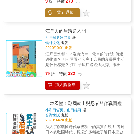
270
9
折
特價
元
有所助益！ 本書特色 ◎參考眾多繪圖類、文獻
天皇、公卿、平安貴族、僧侶，乃至於武士、
對大正時代下的日本與臺灣歷史有興趣的人也
早春的來臨。 3月3日是女兒節，也稱上巳節。
資料及遺物資料，繪製出5000幅復原插圖。 ◎
將軍、 歌舞伎演員、江戶的普通大叔，都曾參
會喜歡上這本書！ & ★全球獨家蒐錄 ★ 獨
上巳是凶日，容易遇到災難，所以平安時代誕
貨到通知
從社會結構、各行各業，到日常生活、信仰與
與其中，眾星雲集。 而且，連女人們都加入了
家蒐錄1 ☆鬼滅寫真館☆ 《鬼滅之刃》動漫
生了用紙張與稻草做成的人偶擦拭身體，將晦
習俗，全方位呈現江戶時代的生活面貌。 ◎卷
男色之戰。 這些一直都存在於日本人的歷史當
的真實世界 ‧鬼舞辻無慘初登場的真實場所──
氣轉移上去再沖走的習俗，室町時代開始，小
頭收錄江戶時代各式服裝與結髮的「全彩插
中，直到約莫200年前為止。 有情書、糾纏不
大正時代下的東京 ‧鬼殺隊的最終選拔處「藤襲
女孩玩的娃娃與人偶結合，貴族擺起了女兒節
圖」
清的外遇、男色美人計！ 為了出人頭地的商場
江戶人的生活超入門
山」──紫藤花的魅力 ‧手毬鬼（朱紗丸）的手
娃娃，祈求家中女孩健康長大。後來人們也將
之愛？純粹好玩嘗試？ 在江戶時代的大眾文
毬是屬於女孩間的玩具──江戶到明治時代的熱
農曆三月盛開的桃花用來裝飾，於是又有了
江戶歷史研究會
著
學，以及滑稽本、川柳、遊記、 日記等各式文
門玩具 ‧墮姬與妓夫太郎出身的吉原「羅生門河
健行文化
出版
「桃花節」的別稱。 7月20日開始是為期兩週
學中，都有男男愛的蹤影。 不光是小情小愛、
2020/10/01 出版
岸」──江戶時代的吉原與花魁 ‧猗窩座身上的
的「土用」，土用指的是立春、立夏、立秋、
玩玩而已、甚至還有以命相搏的愛情故事！ 機
刺青&mdash;江戶時代的罪人與入墨刑 ‧人類時
立冬前的十八天，也就是各個季節交替的時
江戶是水都！？沒有汽車、電車的時代如何運
靈小和尚一休也是？！ 卡通《一休和尚》中，
代不受歡迎的響凱──大正時代的文學家們 ‧愈
期。但現在日本人通常只過夏季的土用，並從
送物資？ 月租單間小套房！庶民的裏長屋生活
有一位善於運用智慧解決問題的可愛小和尚。
史郎與茶茶丸（三色貓）──大正時代流行養寵
江戶時代衍生出要吃鰻魚養精蓄銳的飲食習俗
是什麼感覺？ 江戶子瘋狂追逐煙火秀。隅田川
原型人物，就是真實存在於室町時代的禪僧，
物嗎？ ‧童磨時代下的邪教&mdash;基督教反而
──據說這是出自當時的蘭學者平賀源內從老祖
煙火大會始於何時？ 幕府權威的象徵！大城
332
一休宗純。 然而，現實中的一休禪師可謂是一
79
折
特價
元
是當時的邪教？ ‧甘露寺蜜璃竟然會不受男性歡
宗的智慧「在丑日吃『う』開頭的食物能抵抗
樓．江戶城究竟有多大？ 武士庶民都對園藝有
生充滿愛慾&hellip;&hellip; 武田信玄寫給少男
迎？──大正時代的日本審美觀 ‧「鬼滅之刃」
炎炎夏日」獲得的靈感。 除此之外，還有海之
興趣！最受歡迎的植物是什麼？ & 當時世界上
的辯解信？ 武田信玄被譽為戰國最強的武將，
加入購物車
大正時代下的臺灣──隱身在臺灣各處的大正浪
日、文化日、幽靈日又或是紀念江戶川亂步過
首屈一指、擁有百萬人口的大都市，究竟如何
他曾寫給當時10幾歲的高?源助，發誓不再對另
漫 & 獨家蒐錄2 ☆鬼滅物語☆ 大正時代──
世的亂步忌、紀念泡麵之父安藤百福的誕辰等
運作？ & 號稱「八百零八町」的庶民生活是什
一名少年彌七郎出手。 有正室與眾多小妾、子
臺日概要 ‧完整臺日年表 ‧全彩圖片介紹 & ◆◇
貼近日常生活的節日，這些前人累積下來的事
麼樣？從住宅到職業、服裝、化妝，以及點綴
孫滿堂的武田信玄令人意外的一面！ 有需求就
審定推薦 ◇◆ 楊錦昌教授｜輔仁大學日文系教
蹟與習俗，更讓我們了解每一個看似平淡的日
日常生活的各種例行活動與娛樂，原生的江戶
一本看懂！戰國武士與忍者的作戰圖鑑
有商機！新產業「陰間茶屋」現身！ 到了江戶
授 杜可瑜老師｜臺灣大學歷史系畢、大直高中
子，都有各自的珍貴意義。
子有自己一套風雅生活的原則（千萬別跟江戶
小和田哲男、山田雄司
著
時代中期，男色BOYS被世人統稱作「陰
歷史教師、《鬼滅之刃劇場版：無限列車篇》
人吵架）。而從日本各地來到江戶的人，更在
台灣東販
出版
間」。 陰間茶屋玩1、2個小時的費用相當於62
目前N刷（在列車停駛前，還會繼續刷） &
這裡競相模仿江戶子。 & 不止平民百姓，更揭
2020/09/28 出版
碗蕎麥麵！？ 到線香燃盡為止！陰間的PLAY
「閱讀《鬼滅超讀解》，彷彿是打開放置在聖
開將軍家與居住城下的武家素顏，從維持治安
深入了解戰國時代幕後功臣的真實面貌！ 說到
策略與技巧 從讓鼻子變挺到保養肌膚，目標成
誕樹下一個又一個的禮物，驚喜地發現原來有
的奉行所與官員，到享盡榮華的大奧，以及下
日本的戰國時代，想必許多稍微了解日本歷史
為一流的陰間，該如何做訓練？ 解析男性的賣