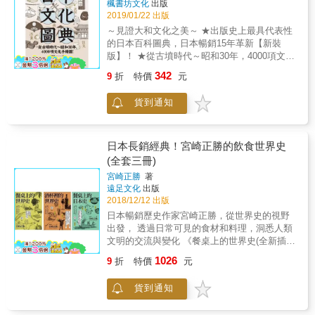
楓書坊文化
出版
歷史變遷與區域性的差異。同時透過圖文說
主任） 蔡錦堂（師大臺灣史研究所退休教授）
存在著各式各樣的妖怪紀錄。那些在黑暗中蠢
2019/01/22 出版
明，也讓整本書和民具一樣具有貼近生活的親
（依姓氏筆畫）
動、恐怖卻又帶有魅力的神祕存在，長久以來
切感。 本書的所有項目搭配全新繪製的插圖，
～見證大和文化之美～ ★出版史上最具代表性
也成為日本文化及國家表徵的一部分。 & 在各
參考日本民俗學界傳奇行者──宮本常一的民具
的日本百科圖典，日本暢銷15年革新【新裝
種意想不到的地方，都有著外貌、特質、個性
收藏，是日本屈指可數的民具相關資料。透過
版】！ ★從古墳時代～昭和30年，4000項文化
等截然不同的妖怪棲息著。在這之中，除了寄
國立歷史民俗博物館榮譽教授──岩井宏實的專
手繪圖，日本傳統與文化的演進型錄。 ★記錄
宿有地域文化傳統的靈魂、亦因此為後世留下
342
9
折
特價
元
業監修與策劃，透過插圖呈現民具的外型，搭
的大和民族工藝技術流變，宛若日本版《天工
珍貴的民俗資產。 & 在歷代人們的圖文記述之
配簡潔扼要的文字敘述，構成這本劃時代的日
開物》！ 本圖典為曾存在於日本歷史上〈萬
下，各種經由口耳相傳所留下紀錄的妖怪，彷
貨到通知
本民具全圖解典藏版！ 被現代人遺忘的傳統文
物〉的外形與名稱。 收錄自古墳時代～昭和30
彿被注入了生命力，在不同的領域以多元的形
化、無可取代的手作溫度， 大眾的生活智慧正
年，1700年以來，與日本民族生活密切相關的
式與人類共存。由這些妖怪們所延伸、充滿想
是傳統文化最寶貴的資產！ 人類展開社會生活
事物。 文化的精髓往往與技術、民生密不可
像力的再次創作，也長期在日本文化的延續與
型態後，為了讓日常生活更有效率且富足，運
分， 書中通過4000張古樸而細緻的手繪插圖，
日本長銷經典！宮崎正勝的飲食世界史
推廣上扮演重要的角色。 & 千奇百怪的日本妖
用智慧製作用具並充分活用。付出的努力持續
追溯日本人與自然共處的哲學，也譜寫了古日
(全套三冊)
怪，都擁有不同的特色與能力呢！ 如果讓這些
累積，造就今日的生活與社會。人類自認早已
本科技的發展與萌芽： ．食衣住行（武具、衣
妖怪互相比試看看，最後會發展出什麼樣的結
宮崎正勝
著
熟知如此傳承下來的民具，在機械化、工業化
裝、酒食）、 ．科技工藝（運輸、住火、農
果呢？ & 這個在現實世界中，無論如何都不可
遠足文化
出版
的現代社會，其實已有很多東西不再為人知
水、武具）、 ．民生文化（工商、遊技、神
能實現的「空想競技」，就像是日本遊戲廠商
2018/12/12 出版
悉。以庶民的生活瑣事為題材、製造各種笑點
佛）、 我們能從圖典中的9個章節，看見日本
讓彼此旗下的人氣格鬥作品角色同場較勁的企
日本暢銷歷史作家宮崎正勝，從世界史的視野
的落語，劇情當中就經常出現民具，然而如今
文明的進展源流和成就， 以及蘊含其中的美學
劃那樣，藉由本作實現了！！ & 充滿奇想的夢
出發， 透過日常可見的食材和料理，洞悉人類
卻聽來陌生。 不過，長年將能力投注於製作使
智慧。 其中「木造屋架」、「刀鍛冶」、「樂
幻戰鬥，就從你翻開本書的那一刻揭幕！
文明的交流與變化 《餐桌上的世界史(全新插畫
用民具的傳統文化，仍有不少被現代的先進工
器」等傳統手工藝至今仍是獨到的科技， 人們
◆【貓鼠對決】天敵之間的比試，會和現實動
版)》 人的一生竟需吞下高達50,000公斤的食
業技術採用。而且，在重新認識傳統文化之美
同樣通過「茶道」、「歌舞伎」、「能劇」見
1026
9
折
特價
元
物世界出現相同的結果嗎？ ◆【纏繞技對決】
物？ 當中種類之繁複、來源之多元，絕非你我
的今日，過去的傳統民具再次受到人們青睞，
證大和之美。 「相撲」、「柔道」、「劍道」
彼此都擅長束縛性的技巧，比賽會因此陷入膠
能想像！ 來自中亞的紅蘿蔔、來自伊朗的菠
悄悄地形成一股潮流。比起合乎規格的冰冷機
等體育賽事綿延千年，人氣依舊不墜， 戰國武
貨到通知
著狀態嗎？ ◆【天空對決】不只選舉要打空
菜、 來自地中海沿岸的蠶豆和番茄、來自南美
器，帶著溫度的木、竹等材料製成的民具更受
將的「大鎧」、「城池」、「家紋」也化為故
戰，妖怪們也不會輕忽制空權的重要性喔！
的番茄與青椒&hellip; 環繞你我身旁的食材及料
歡迎，我們願意花上數個月甚至數年的時間，
事和遊戲中的古典場景繼續綿延。 古日本人運
◆【蜘蛛對決】作為讓許多人害怕的節肢動