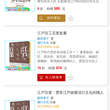
軍到市井小民 生動重現江戶時代的日常生活！
武士的廢除？ 武士木村又兵衛在失去身份地位
件情境的漫畫，將情節複雜、人物眾多的近現
布十番「浪花家」；以天然柑橘加工製成「夏
17世紀初，德川家康被授予征夷大將軍的頭
後，被安排前往長崎學習製作麵包。學成後，
585
代歷程立體生動化，讓讀者容易掌握每一個轉
蜜柑丸漬」聞名的幕末時開業的老店「光國本
9
折
特價
元
銜，於江戶設立幕府，史稱「江戶時代」。 江
開設了麵包店，其次子並研發出紅豆麵包，但
捩點背後的多重因素，串連今日與昨日，建構
店」；幕末時躲過鳥羽伏見之戰砲火的笠置屋
戶時代是歷史劇中最常見的時代背景之一。 德
當時吃麵包的平民很有限，市場反應並不熱
思考的縱深。 理性+感性 一冊全面了解！
──今日家喻戶曉清酒品牌月桂冠的前身。 ‧歷
貨到通知
川幕府確立了穩固的封建體制，開創長達264年
烈。後來是趁著明治天皇在公園賞花的機會，
&10個關鍵立體解讀 &重要場景漫畫視覺化
史人物與現代建築的結合──坂本龍馬 坂本龍
政治安定的時代，讓町人文化蓬勃發展。 賞
將紅豆麵包獻給天皇，才一舉打響了這款麵包
&當時世界‧人物特寫 &圖說＋年表
馬，是幕府末期推動維新革命中扮演重要腳色
櫻、吃壽司、藝伎⋯⋯等，許多我們所認識的
的知名度，廣受人們矚目。 ‧大阪通天閣原來是
的劃時代人物，在國內外都有不少的擁護者。
日本文化，都是在江戶時代形成的。 本書將透
重製品 現在看到的大阪通天閣原來是第二代重
江戶百工百業套書
喜歡龍馬的朋友 不妨安排一趟四國高知桂濱海
過大量的繪圖史料，把江戶時代的日常風情呈
製品，通天閣第一代在二次大戰時燒毀，並響
飯田泰子
著
的「龍馬紀念館」之旅，在造型前衛如太空船
現在讀者眼前。 江戶時代中期到明治時代初期
應響應政府「捐鋼鐵報國」的政策，將鐵塔拆
健行文化
出版
的館內一覽龍馬生平，並探訪樹立海邊的龍馬
有許多知名畫師，也有大量的黃表紙（江戶時
除交由軍方處置。 ‧土佐稻荷神社的神紋=三菱
2021/06/01 出版
雕像地標。 ‧重新完整呈現日本最北網走監獄
代的繪本）、浮世繪、插圖書出版。這些都是
集團「三片菱形」的著名商標 土佐稻荷神社所
江戶時代竟然有這種工作？！ 畫看板的、鎖
1890年（明治23年）明治時期的北海道獄政制
當時的人們親手所繪之物，其中有許多文字無
在地的北堀江這一帶，在江戶時代為土佐藩的
匠、掘井的、刷毛師、買賣煙灰的、補鍋匠、
度 廢止了不合理的強制勞動作法 位於日本最北
法表達的視覺資訊，即使這些資訊在畫這些圖
倉庫群，明治初年讓渡給彌太郎，被視為三菱
素麵師、專買融化蠟燭的人、賣甜涼水的人
位置的網走市 網走監獄博物館 名氣相當響亮
的人的眼中是再平凡不過的事，都還是能讓後
財閥乃至現在的三菱集團發祥地。有趣的是，
&hellip;&hellip; 江戶的時尚、娛樂大爆發，都
將原本的木造牢房與相關設施從監獄腹地內移
474
世的我們有「原來當時是這樣啊」的感受。 除
三菱集團「三片菱形」的著名商標，也是土佐
79
折
特價
元
因為有他們！ 髮簪販、眉刷匠不稀奇，但是還
築到博物館園區，成為對民眾開放的觀光設
此之外，本書也盡可能參考各方面的文獻，並
稻荷神社的神紋。玩家到此一定要睜大眼仔細
有茶染師、姬糊販、廢髮販？ 千奇百怪更包括
施。 ‧不一樣的日本遊──國家重地日本銀行
同時收錄了歷史研究家笹間良彥的復原圖，讓
找找！ ‧「明治」食品原來發跡於台南 如今已
加入購物車
花魁、鳥追、節季侯、住吉舞、太平記讀、放
1882年成立的日本銀行，統一了紙鈔的發行
史料的正確度更臻完善。 本書共分6大章節──
成為日本業界大樹的明治製糖株式會社，在
下師&hellip;&hellip; & 時代劇中常可見的各式
權，並正式將紙鈔發行改為金本位制，令金融
I【江戶城的生活】 介紹江戶城的詳細結構、城
1906年12月成立之初，其實總社與工廠是設於
職業，到底該如何稱呼？那些職人工作傳續百
秩序與國際匯價更加穩固。儘管日本銀行是敏
內舉行的活動，以及城內人們的生活。除了將
台灣台南麻豆的總爺糖廠。戰後，他們在台灣
年現在依然得見，又有哪些已然消失？江戶時
江戶百業：豐富江戶娛樂流行文化的職人
感的國家重地，但仍有規劃讓民眾參訪的行
軍與御台所的日常以外，還會詳細解說大奧裡
的糖廠如同其它業者撥交給台糖，在日資產繼
代的繁華、歌舞昇平、趕流行，都因為有這一
程。其一得事先預約，每趟參觀約1小時，著重
飯田泰子
著
的女性員工「奧女中」的生活和薪資。 II【江
續由明治製糖株式會社經營。成為當初從台灣
群人！ & 作者飯田泰子分別以人類生活、食住
於讓參觀者認識日本銀行；另一種簡易的參觀
健行文化
出版
戶幕府的組織與政治】 介紹大名家配置、幕府
起步、如今在日發揚光大的「灣生企業」！
為中心，加上人類衣裝、學習、消遣遊樂、展
則免預約。
2021/06/01 出版
的主要職位、刑罰，以及地方行政等。 III【武
演育樂等範疇，整理出江戶時代多達五百餘種