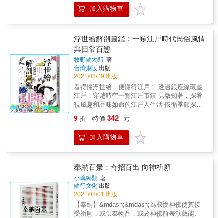
之功鎔鑄在晚年著述，寫就多達60本歷史學、
種的工作型態，配合使用的插圖也超過五百
前，右手稍微靠近自己，兩手張開至與肩同寬
加入購物車
民俗學等領域之相關著書和論文。 笹間良彥的
幅，摘錄自各項文件、書刊紀錄，同時也有相
後，拍掌兩下﹝二拍手﹞ ③合掌祈禱 ④放下雙
研究精道之處在於他尤擅繪畫，能夠從龐雜的
關解說。由於書中介紹的都是江戶時代的各種
手，再一次深深鞠躬（禮）﹝一禮﹞ ●去看能
資料之中理出脈絡，通過插畫的形式補充文字
行業，有些場景在今天只有到博物館才能看
劇，要如何欣賞？ ˙舞台、順序、動作，有學問
描述不足之處，重現風俗原本面貌，且盡可能
到，還有些字眼在今天正在逐漸成為死語。插
浮世繪解剖圖鑑：一窺江戶時代民俗風情
──能劇舞台設有屋頂，與觀眾席間沒有布幕。
從多個角度、多道層次傳承日本的文化。 本書
圖與文字配合，俾使讀者可以清楚理解各種現
與日常百態
有固定的上演形式和特殊的動作，依序演出
為復刻版日本文化圖典第四輯，接續第二輯
在聽起來似乎不可思議，甚至無法想像的工
「神、男、女、狂、鬼」五種類型的能劇，並
牧野健太郎
著
《江戶武士圖鑑》，本書將以「江戶庶民」為
作。 & 全書共分五章，包括 一‧商業 生意的
於其間穿插狂言。 ˙不可或缺的面具、戲服和道
台灣東販
出版
軸，一一解說江戶庶民的百態，舉凡居處起
形態與運輸 二‧住宅 家宅建設與生活道具 三‧
2021/03/29 出版
具 面具基本上大分為翁（老翁）、男、女、
居、從事職業、行商種類與街頭表演、生活用
吃食 日常三餐與零食 四‧養生 醫療與藥品
尉、鬼神、冤鬼等，合計超過200種。這些面具
看得懂浮世繪，便懂得江戶！ 透過銀座線環遊
具、服裝與結髮等細項，搭配超過500幅插圖，
五‧祈禱 求神問佛 & 每章會先詳細解說當時的
乍看之下沒有太多表情，但只要稍微仰臉，便
江戶，穿越時空一覽江戶市鎮 見微知著，探看
圖文對照一目瞭然，絕對是研究江戶史不可不
社會、文化、生活狀況，以及在那些狀況之
能顯露出開朗的神情，低下臉來便會顯露出悲
視風趣和品味如命的江戶人生活 依循季節探索
讀的珍貴資料。 本書特色 ◎日本甲冑研究第一
下，衍生出哪些種類的工作職業所需，繼而一
傷或是堅定的表情，可詮釋出相當多元的情
熱愛各種活動的江戶人年度行事曆 浮世繪是日
人．笹間良彥的復原圖錄輯，參考眾多繪圖繪
一解釋各項工作的內容概論。 & 本書特色 & ★
342
9
折
特價
元
緒。在能劇中不可或缺的是極盡奢華的戲服，
本的一種繪畫藝術形式，是一把開啟時空旅行
卷、文獻典籍與留存古物，經考證後復原超過
豐富圖文對照，清楚了解各行匠人的精采工
而扇子也是不可或缺的道具。 ●想體驗茶道，
之門的鑰匙， 會引領觀者來到江戶的街道與生
500幅插圖。 ◎細究江戶時代的士農工商各階
作。 ★ 全書列舉兩百五十多類職種，採用近五
加入購物車
要怎麼喝？ ˙在茶會上，主人為了展現款待客人
活場景，將江戶時期人們所生活的現世、人間
層，圖解江戶府內的自治組織、社會機能與設
百張圖片。 ★ 五大主題，資料豐富，包括基本
的心意，會特意妝點茶室中的壁龕，、掛上符
百態， 衍伸為一種享樂的人生態度，盡情展現
施，搜羅一年例行活動、服裝打扮與娛樂事
的食、住、商賣、健康、信仰等範疇中，百工
合茶會主題的掛軸，並在花瓶裡插上當季花
於繪畫當中， 也因巧妙地與木板活板印刷結合
項，全方位揭曉江戶時代的庶民面貌。 ◎收錄
百業負責的實際內容！ &
朵，甚至在裝香用的香合上也費一番功夫。 ˙茶
而在江戶時代大為流行。 浮世繪除了是美術品
奉納百景：奇招百出 向神祈願
風俗、信仰、小兒遊戲與街頭表演的詞條解
送上來之前是點心，先吃下甜甜的點心後再喝
之外，也是非常重要的歷史研究資料， 瀏覽浮
釋，大河劇關鍵字一點即通。
小嶋獨觀
著
茶，更加凸顯茶的韻味。 ˙茶端上來時，須將兩
世繪會發現，內容有誇張有偏頗，外加幾許玩
健行文化
出版
手併攏向奉茶的人致意，接著以右手端起茶
心， 卻也能從中看出「物質雖不富庶，但過得
2021/03/01 出版
碗，左手捧在碗底，表現出恭敬的態度。將茶
和平又幸福的人們」所居住的江戶風貌。 本書
【奉納】&mdash;&mdash;為取悅神佛使其接
碗以順時針方向轉兩圈後飲用，飲畢用大拇指
透過牧野先生這位經驗老到的行家， 如數家珍
受祈願，或供奉物品，或於神佛前表演藝能、
與食指擦拭一下茶碗的就口處，接著再以逆時