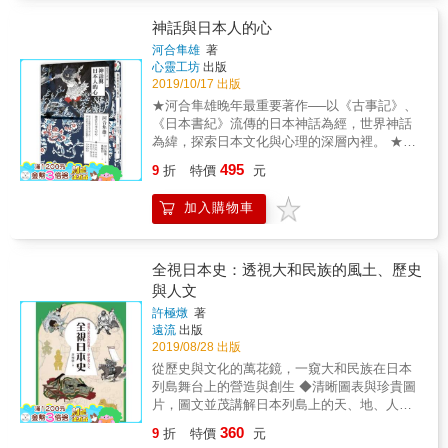
富性 不論臺灣、日本或世界各地，大家茶餘飯
／120磅 特色：紙張柔滑白皙，消光的表面質
「一目了然」的日本地區文化大評比 本書蒐羅
後都不會漏掉這個話題──自己的出生地與外地
感極佳，非常適合圖文書閱讀，在手指翻閱
神話與日本人的心
了關東與關西34項在生活中的各種差異，從吃
的差別，擁有47個都道府縣的日本，對於「鄉
時，你能感受到紙頁的紋理與作品的靈魂，完
河合隼雄
著
的住的玩的用的，到人物場所甚至貓咪，皆透
土愛」更是有不同的執著。舉凡高湯、醬油、
美進入妖怪文化史的瞬間。 & 扉頁：光鑽白牛
心靈工坊
出版
過實際採訪攝影拍下不動如山的鐵證，以照片
味噌、豆腐&hellip;&hellip;日本各地居民各有所
皮紙／100磅 特色：單面壓光的特殊效果非常
2019/10/17 出版
進行最直觀的文化比較，同時搭配作者與攝影
好，簡直比臺灣戰南北還要激烈！ 說到日本何
適合呈現日本妖怪繪卷的神祕感。木漿紙類
★河合隼雄晚年最重要著作──以《古事記》、
師的解說以及各種肺腑之言（？），使得書中
以發展出如此多元的區域性格，要追溯到日本
別，紙張軔性好高強度，抗撕裂，印刷色彩穩
《日本書紀》流傳的日本神話為經，世界神話
的內容相較於以往只用文字呈現的類似書籍不
的自然環境與地理條件。日本南北狹長，氣候
定。 && 【本書特色】 & 1.日本經典妖怪入門
為緯，探索日本文化與心理的深層內裡。 ★日
但更加親切好懂，也更有趣、更容易分享。某
差異大，加上高山與海洋構成的自然屏障，讓
書 2.妖怪文化發展歷史 3.妖怪圖鑑類繪卷介紹
本神話中既無絕對的善惡，也無長久的勝敗，
些章節甚至將刷新你的三觀，比了才知道
495
各地區的交流往來橫遭阻礙，這般島國特性促
4.獨特妖怪古物收藏
9
折
特價
元
更無定於一尊的絕對思想，而是由各個邊陲維
&mdash;&mdash;台灣超商常見的關東煮其實
使日本各區邁向多元化發展，即使時至今日，
持動態的平衡，正象徵著日本文化的深層結
比較像「關西煮」、東京的善哉（紅豆湯）竟
仍是日本的鮮明特色。也許這就是臺灣人不管
加入購物車
構。 ★透過河合隼雄所提出的「中空結構論」
然沒湯汁、連骨灰罈在東西都有大小之差
去幾次日本都不會膩的原因吧？ 有圖不怕沒真
來解讀日本人的心理樣貌，並從反思中尋找屬
&hellip;&hellip;相信書中各種比較必能激起讀者
相！史上最「一目了然」的日本地區文化大評
於自己個人的神話！ 河合隼雄晚年集大成之作
的好奇心，藉由「東西比一比」發現日本文化
比 你是否曾發現關西少見黏呼呼的納豆？東京
──深入理解日本文化的關鍵！ 神話是人們追溯
與眾不同的風貌，為下一次的旅行帶來更多期
全視日本史：透視大和民族的風土、歷史
和大阪之間的定食擺法有所差異？ 參加「芋煮
根源的依據。無論後世編纂，抑或世代傳誦，
待與樂趣。 關東v.s.關西大對決，一起來當妙
與人文
會」之前最好先調查好是仙台派還是山形派
大多能成為人們理解天地萬物起始的連結。日
國民糾察隊！ 方形v.s.三角形，豆皮壽司為何
&hellip;&hellip;本書從北海道到沖繩，縱橫日本
許極燉
著
本神話也是如此，從最初的三神祇各司其職，
形狀不同？！ 彩色v.s.黑色，東西計程車不
遠流
出版
東西南北，蒐羅日本全國31項文化差異，用照
到後代伊邪那岐、伊邪那美兄妹諸神之間的糾
只有「小黃」？ 左右v.s.上下，神社狛犬的尾
2019/08/28 出版
片進行最直觀的文化比較。 原來綜藝節目裡那
葛，河合隼雄認為，這些故事都是探索日本文
巴原來有分方向！ &hellip;&hellip;更多讓你意
些文化差異都是真的！當春捲v.s.潤餅之戰搬到
從歷史與文化的萬花鏡，一窺大和民族在日本
化的途徑。 延續早年名著《日本人的傳說與心
想不到的東西大不同，都在書裡等著你來發
日本，又會是什麼模樣？ ►宇都宮v.s.濱松，
列島舞台上的營造與創生 ◆清晰圖表與珍貴圖
靈》所探討的生死觀、自然觀、善與惡等概
掘！ ★★同場加映★★ 進階版！47都道府縣大
日本餃子大對決！◄ 說到餃子的消費量，靜岡
片，圖文並茂講解日本列島上的天、地、人。
念，本書旁徵博引歐美亞非等地的世界神話，
亂鬥之卷《日本大不同．縱橫日本篇》 從北海
縣的濱松市與栃木縣的宇都宮市可是永遠的勁
◆從通史的角度深入淺出，脈絡清晰易懂，讓
不但拓展了其論述的視野，也讓讀者發現日本
道到沖繩什麼都來比一比，原來綜藝節目裡說
360
9
折
特價
元
敵！如果比較這兩種餃子，就會發現濱松餃子
讀者快速掌握日本史關鍵知識。 ◆從自然風土
神話的獨特性，及其對應的日本深層文化與心