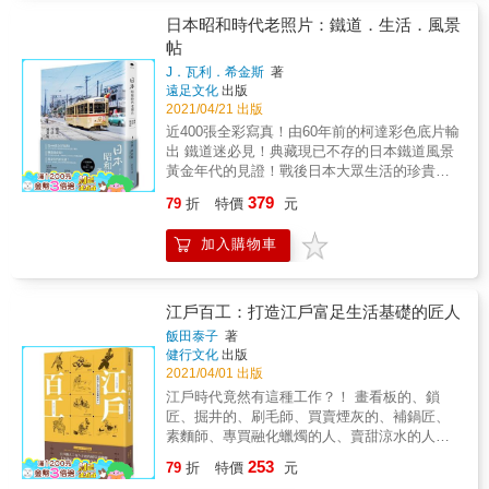
世紀前期達到100萬人。人口高度集中、穩定的
るほど！」 作者長年教授外國人日文，經常碰
政局與參勤交代等制度推動下，也促成江戶時
日本昭和時代老照片：鐵道．生活．風景
到他們提出的各種疑問。這本書將「易懂」作
代的經濟發展。這個時期的主角，也就從武士
帖
為第一優先考量，體認到傳授日本文化無法單
轉變為商人，庶民文化大放異彩。 素有「八百
靠語言，不能說得太細節太複雜，要同時搭配
J．瓦利．希金斯
著
零八町」之稱的江戶，最初只是一個小漁港，
遠足文化
出版
圖示解說，才能真正易懂。 ▌打基礎的第一本
歷經長年戰亂而荒廢。直到德川幕府入城後填
2021/04/21 出版
日本文化圖解書！ 作者相信：只要稍微掌握大
灣造陸，開鑿護城河，建設供水設施並整頓市
致概念，便能夠深入理解日本文化。因此，這
近400張全彩寫真！由60年前的柯達彩色底片輸
區河川，江戶的城市建設始大幅提升，庶民大
本書期待為讀者打下基礎，在未來上網搜尋資
出 鐵道迷必見！典藏現已不存的日本鐵道風景
量聚居的下町也逐年擴展。 以江戶橋為起點，
料，因為有基礎知識，便能輕易從中辨識出真
黃金年代的見證！戰後日本大眾生活的珍貴紀
建立起通往京都、日光、福島、長野、滋賀的
正想找的內容。 ▌解決旅行日本，我們最常遇
錄 中文版獨家收錄作家川本三郎推薦序 本書作
「五街道」，街道上廣設宿場，供往來行旅住
379
79
折
特價
元
到的文化題 ●在日本過年，怎麼過？ ˙新年擺飾
者希金斯在1950年代以駐日美軍文官的身分赴
宿和飲食。四通八達的交通，令庶民得以旅行
──門松：讓年神憑附的物品。為了方便年神在
日，爾後擔任日本國鐵顧問，旅行的足跡遍及
各地，雲遊僧侶進行觀音靈場巡禮，而俳諧師
加入購物車
造訪時辨識，家家戶戶將門松放置於家門口。
日本全國各地。以鐵道攝影為中心，包含都電
松尾芭蕉所寫就的《奧之細道》，正是記述其
平安時代末期只擺放常綠的松樹，隨著時代嬗
荒川線、新幹線試運轉、東京鐵塔落成等在
遊歷東北、北陸的沿途見聞。 江戶庶民大多居
遞，開始出現擺放竹子或梅花的人家。 ˙新年的
內，他利用當時堪稱高級奢侈品的柯達彩色底
住在大街長屋後的陰暗裏屋，與左鄰右舍緊密
節慶料理──年菜、屠蘇、雜煮：年菜在祭祀神
片拍下了無數日本風景。 希金斯當年使用的
江戶百工：打造江戶富足生活基礎的匠人
依存，在狹小的四疊半房間從事小本生意，賺
佛後享用。盛裝年菜的漆盒中裝滿了吉利的菜
6000張最頂級的柯達克羅姆膠捲
取足夠溫飽的微薄薪水，懷抱著對人世無常的
飯田泰子
著
色，祈求一整年的幸福。還要將屠蘇浸泡於酒
（Kodachrome），歷經一甲子未曾褪色，至今
健行文化
出版
虛無感，每一天積極地享樂。及時行樂的江戶
中或味醂中所製成的藥酒，有驅邪延壽功效，
依舊風采不減。本書精心挑選出其中382張，藉
2021/04/01 出版
人，講究一年輪賞四季即景、追逐花火大會，
從年幼者開始依序飲用。此外，雜煮也不可或
由作者本人的點滴回憶，引領我們遙想60年前
以吉原為交際場所，競相爭看歌舞伎明星，浮
江戶時代竟然有這種工作？！ 畫看板的、鎖
缺，湯料以麻糬為主，另外也會加入蔬菜與魚
的日本風情。一幀幀映現著鐵道、充滿生活感
世繪與通俗小說也在此時大量出版。 本書作者
匠、掘井的、刷毛師、買賣煙灰的、補鍋匠、
貝類的湯品。從圓形麻糬到方形麻糬、從清湯
的照片，記錄了東京迎接奧運之前的急遽變
笹間良彥，堪稱是日本甲冑研究第一人。笹間
素麵師、專買融化蠟燭的人、賣甜涼水的人
到白味噌與紅味噌，使用的材料不一而足，根
化，以及如今已然消逝、令人懷念的各地風景
良彥自30歲起便行腳遍覽全國各地，大量且多
&hellip;&hellip; & 作者飯田泰子以人類生活、
據地域不同，有所變化。 ˙新年參拜方法 ①深
253
與人們。
79
折
特價
元
方採集武具、風俗等第一手資料，窮畢生考究
食住為中心，整理出江戶時代多達兩百五十餘
深鞠躬（禮）兩次﹝二禮﹞ ②雙手合掌於胸