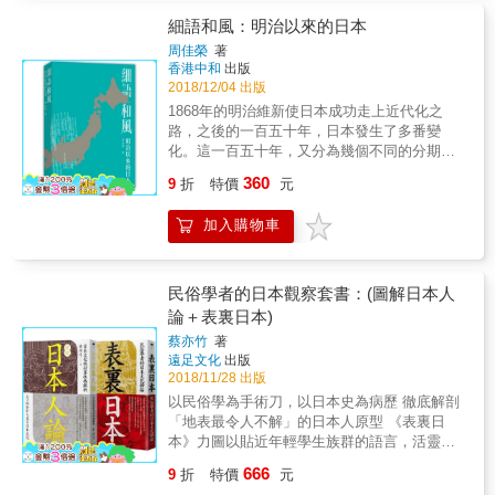
理一如來自八方的演員， 在餐桌上演另類世界
等待職人手工製作的精緻工藝品。從傳統孕育
用智慧催生而出的發達物質文明與精神，和現
物，如果巨大化&hellip;&hellip;還擁有可怕的外
史&hellip;&hellip; 《餐桌上的日本史(全新插畫
細語和風：明治以來的日本
而成的洗練設計，正是世上最珍貴的美感資
今並沒有隔閡。 《日本文化圖典》不單是記錄
貌和妖力的話&hellip;&hellip;（抖） ◆【刀刃
版)》 日本料理中調味料的添加順序，原來跟五
產。 本書特色 ◆史無前例的民具全圖解典藏
日本古代工藝的偉大百科， 也見證千年來日本
周佳榮
著
對決】除了恐怖程度和妖術，使用兵器的技巧
十音的排列前後相關？ 什麼原因，讓豬肉變成
版！擺脫一般人對辭典、事典的印象，所有項
香港中和
出版
人民對文化火炬的珍視與傳承， 火焰從未消
也會成為致勝關鍵。 ◆【重量級對決】妖怪界
了最佳的「測謊器」？ 除了泰國、越南、印
2018/12/04 出版
目皆搭配插圖，透過視覺傳達日本物質文化的
失，依舊啟蒙著大和民族的將其傳遞到世界。
的橫綱王座戰，雙方頗具分量的巨體互搏將擦
尼、中國、朝鮮、日本，古羅馬人也食用魚
具體型態 ◆日本首創！以「插圖」為目次，琳
透過這本日本傳統與文化的演進紀錄， 人們得
1868年的明治維新使日本成功走上近代化之
撞出激烈的火花。 ◆【冰與水的對決】擅用自
露？ 阿里巴巴為何利用「芝麻」作為通關密語
瑯滿目的民具項目一字排開，讓資料查找更直
以承接古老的盛世，推陳出新，讓傳統於現代
路，之後的一百五十年，日本發生了多番變
然力量的戰鬥，如何發揮各種小技巧才能巧妙
進入洞窟？ 豆腐是「乳酪的替代品」？ 漢堡並
覺 ◆採廣開本裝訂，可攤平翻閱，便於讀者查
再現光輝。 本書特色 ◎4000張手繪圖，日本古
化。這一百五十年，又分為幾個不同的分期
取勝。 ◆【怪力對決】捨棄其他小步數，妖怪
非土生土長於美國，竟是德國佬改良俄式韃靼
閱與賞析
代科技生活全景展示，日本千百年來一脈相傳
&mdash;明治時代（1868&mdash;1912年）、
男子漢就是要靠拳頭來定勝負！ &
360
馬肉的產物？ 在伊斯蘭圈及歐洲中世紀，芫荽
9
折
特價
元
的技術傳統。 ◎插圖的出處典籍，或說明文字
大正時代（1912&mdash;1926年）、以第二次
&mdash;&mdash;比賽還不只這樣！隨著各組
竟以催淫劑、春藥聞名？ 中國臣子口中不含丁
當中所提及的書籍等，皆清楚標註，創作時亦
世界大戰為分水嶺的昭和前期
淘汰賽結果一一出爐，後面還有更多位列種子
香，無法覲見皇帝？ 《酒杯裡的世界史(全新插
加入購物車
可參考。 ◎事物依筆畫順序製成索引附註於書
（1928&mdash;1945年）及昭和後期
選手的強大妖怪們在等待著晉級者喔～請絕對
畫版)》 令人陶醉的杯中物，竟然是扭轉歷史的
末，附有日文原名，方便對照。 專業推薦 ◎作
（1945&mdash;1989年）及平成時代
不要錯過妖怪王者登上王座的那一刻！ & 這本
關鍵！ 蘭姆酒原來是「砂糖革命」的產物？ 第
家、節目主持人& 謝哲青 ◎「有圖有真相，日
（1989&mdash;現在）。前三者是日本的近代
妖怪書在這些地方很不一樣！！ ★從日本各地
一次世界大戰促使雞尾酒世界化？ 美利堅合眾
本長這樣！」&mdash;&mdash;實踐大學應日
史，後兩者是日本的現代史。 & 周佳榮教授常
民俗學者的日本觀察套書：(圖解日本人
精選出擅長各式戰鬥能力的妖怪，進行前所未
國之所以建立，最大功臣是啤酒？ 物質，是連
系助理教授、《表裏日本》作者& 蔡亦竹
年致力於日本研究，本書圍繞著近現代日本的
論＋表裏日本)
見的模擬對戰。 ☆解析妖怪基本資料與戰力數
結過去與現在的媒介，以生活周遭之物做為素
歷史和文化而作論述，並按內容編為四輯：
值，以及特殊技能和必殺技的介紹。你也可以
材、思考歷史的過程，應是養成歷史的感知能
蔡亦竹
著
「政治和社會發展」、「經濟和對外關係」、
成為妖怪訓練大師。 ★以3D插圖呈現妖怪風
遠足文化
出版
力所不可或缺之要素。 每天與我們面對面的餐
「出版與文化活動」、「科技與學術前沿」。
貌，並藉由圖文並陳、賽事實況轉播、終場分
2018/11/28 出版
桌，本身就是個知性冒險的寶庫！本套書即試
反映了作者對日本歷史文化的理解和基本看
析的方式呈現妖怪們對戰的起承轉合。 ☆趣味
圖從世界史的巨大框架出發，透過食材與料
以民俗學為手術刀，以日本史為病歷 徹底解剖
法，予以讀者具啟發性的參考。
專欄，延伸探討日本傳統與現代妖怪的諸多小
理，以全球性的角度敘述文明、文化的交流與
「地表最令人不解」的日本人原型 《表裏日
知識。 ★特別收錄：「日本妖怪VS世界妖怪」
變化的過程。 本書特色： ★精美插畫搭配流暢
本》力圖以貼近年輕學生族群的語言，活靈活
的頂尖對決。獸人、合成獸、巨人、海中怪
文字，不但有助認識一些少見或特殊的食材、
現述寫日本的歷史文化，內容縱橫古今，題材
666
9
折
特價
元
物、龍等同領域之間的較量，賭上代表自己國
料理，同時也倍添閱讀的樂趣。
橫跨宗教、英雄到飲食。期望透過此書讓大眾
家的榮耀，會由哪一方獲得勝利呢？