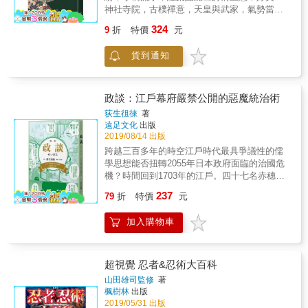
思想與學問。一九三七年，原本研究歐洲政治
新聞》、《高知新聞》&hellip;&hellip; ◎有圖
神社寺院，古樸禪意，天皇與武家，氣勢當真
思想史的丸山留校擔任法學部助教，並在當時
有真相，兩者差異一目了然 ◎詳載取材店家資
雄偉？ 原來名勝古蹟背後，竟藏著結界和封
軍部與右翼搖旗吶喊、皇國史觀盛行的環境
324
9
折
特價
元
訊，想吃美食就跟著按圖索驥吧！ 名人推薦 龍
印， 那些高人氣的湖光山色，還有什麼祕密
下，採用西方的社會科學手法、改習日本政治
貓大王通信 青木由香／台灣一人觀察局局長
&hellip;&hellip; 【內容簡介】 現在人氣很高的
思想史。 本書譯自一九六一年由岩波書店初次
貨到通知
&mdash;&mdash;好吃驚推薦 「日本不只料理
景點，在過去都是刑場和棄屍地？ 路邊的地
發行的《日本的思想》（日本の思想），係以
東西軍，和風生活東西方樣樣可戰！」
藏、莊嚴的菩薩，都有很多離奇的故事？ 你知
兩本前期丸山思想的代表作《日本政治思想史
&mdash;&mdash;龍貓大王通信
道錦小路、錦市場的由來嗎？ 又是誰利用小聰
研究》和《現代政治的思想與行動》為基礎，
明斷了豐臣家的龍脈？ 京都既是千年古都，就
政談：江戶幕府嚴禁公開的惡魔統治術
濃縮他在之前書寫日本政治思想研究和討論當
有很多稀奇古怪的傳聞軼事。 熱鬧的觀光景
代政治議題時提出的種種想法。 收錄在這本書
荻生徂徠
著
點，那個總讓人感到寒涼幽靜的名勝&hellip; 莊
遠足文化
出版
中的〈日本的思想〉、〈近代日本的思想與文
嚴禪寂的背後，其實是妖怪、惡鬼與牠們的產
2019/08/14 出版
學〉、〈關於思想的應有方式〉、〈「是」與
地！ 你認為的京都風雅，真實的一面，竟是由
「做」〉四篇文章，皆寫於一九五○年代後期，
跨越三百多年的時空江戶時代最具爭議性的儒
愛恨情仇所構建， 癡纏糾葛的歷史事件、恩怨
該時期正是丸山再度轉向日本政治思想史研究
學思想能否扭轉2055年日本政府面臨的治國危
情節，都曾經在此處逐一上演。 【本書特色】
的時期，且開始展開他以「文化接觸」為問題
機？時間回到1703年的江戶。四十七名赤穗浪
穿越時空，京都靈異直結 ✮ 神鬼鬥智，異相傳
意識的日本政治思想史研究。因此，他思索著
士為了替受辱的主君報仇，發生歷史上知名的
237
說盡現 將京都當地，各種妖魔、怨靈，甚至是
79
折
特價
元
如下的問題。即何以日本在文化上是開放的，
「忠臣藏」事件。事後，朝內有人認為浪士的
神佛、菩薩發跡的軼事全部收錄， 讓你明白東
許多文化進入日本，並成為日本的傳統，但社
復仇是陰謀，相反地，也有人認為這是他們忠
西方人士鐘愛的日本古都，其實藏有很多靈
加入購物車
會卻一直是封閉的，且可為思想座標軸的傳統
肝義膽的表現。江戶幕府對赤穗浪士的處置進
異、邪門的軼事。
也無法形成？此一問題意識貫通本書，後來也
退兩難， 最後只得仰賴日本近代政治理論的奠
促使他從某種文化類型論角度切入日本思想
基人——荻生徂徠的建言書《政談》，命浪士
史，展開有名的「原型」（「古層」「執拗低
們帶著榮譽受切腹之刑，此事順利告終。相對
超視覺 忍者&忍術大百科
音」）論。即本書也可說是丸山之後思想發展
於當時儒學主流中的朱子學，著重在討論每一
山田雄司監修
著
的出發點，或可理解為其原型論的序說 儘管丸
個人的善與惡，現實主義者荻生徂徠重視的並
楓樹林
出版
山後來的「原型」論承受許多批評，但本書在
非個人的善惡，而是每一個人在社會上如何發
2019/05/31 出版