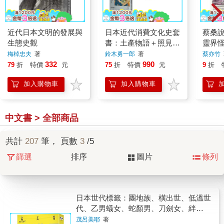
近代日本文明的發展與
日本近代消費文化史套
蔡桑
生態史觀
書：土產物語＋照見日
靈界
本＋三越誕生
灣
梅棹忠夫
著
鈴木勇一郎
著
蔡亦竹
332
990
79
折
特價
元
75
折
特價
元
9
折
加入購物車
加入購物車
中文書 > 全部商品
共計
207
筆， 頁數
3
/5
篩選
排序
圖片
條列
日本世代標籤：團地族、橫出世、低溫世
代、乙男蟻女、蛇顏男、刀劍女、絆
婚……昭和、平成令和START！124個看
茂呂美耶
著