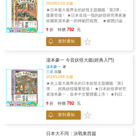
國民對天皇抱持敬畏之心，尊重「日之丸、君
2020/01/10 出版
之代」。然而，戰時的日本人究竟抱持什麼樣
★日本最大最齊全的妖怪主題圖鑑「第2彈」，
的意識形態？過著什麼樣的生活？因為有了這
隆重登場！ ★日本首屈一指的妖怪研究專家兼
些疑問，本書作者開始以「大東亞戰爭」中的
收藏家湯本豪一的神祕挖箱寶。 ★媒體討論度
婦人雜誌為中心，收集並觀察一九三○年代到日
最大、最受歡迎的祕藏妖怪首度公開！ ★到日
792
本戰敗為止，在戰線後方用來提升戰意的政治
9
折
特價
元
本「湯本豪一紀念日本妖怪博物館」前必看的
宣傳。 戰時日本以大眾為對象的出版品，幾乎
一本攻略書。 & 歡迎進入日本妖怪研究家湯本
所有的內容都帶有提升戰鬥意志的政治宣傳，
貨到通知
豪一的魑魅魍魎收藏大觀園！ 本集將公開大家
尤其在日本本土，銃後（戰線後方）的日常生
最期待、最好奇的祕藏妖怪，還有從近世到現
活被定位為「思想戰」的主戰場，從暑假作業
代，從肉筆畫到玩具，收錄超過3,000件，日本
簿到結婚、生產、葬禮等，從搖籃到墳墓、從
最豐富的妖怪收藏！ 【內容簡介】 & 【歡迎再
湯本豪一 今昔妖怪大鑑(經典入門)
早安到晚安，「神國日本」的意識形態宣傳和
次暢遊這座紙上妖怪博物館】 本書是將第一彈
湯本豪一
著
政治統制，無孔不入地滲透到了所有的細部。
《湯本豪一 今昔妖怪大鑑》書中來不及收錄的
三采
出版
當時有不少媒體人與編輯引導風向、迎合時
妖怪文物在此完整介紹。從江戶的繪卷到昭和
2019/12/06 出版
局，積極扮演起大日本帝國傳聲筒的角色。這
的玩具，湯本豪一蒐集了豐富多樣的妖怪文
★史上最大最齊全的日本妖怪主題圖鑑「第1
就是總力戰，由此可見神靈附體的政治宣傳與
物。種類包括繪卷、掛軸、繪馬、納札、浮世
彈」，經典妖怪隆重登場！ ★日本妖怪界研究
全民動員所建構的怪異惡托邦。因此，本書作
繪版畫、版本冊子、木雕、衣物、印籠、煙
者湯本豪一，首本中文繁體書上市！ ★到日本
者認為有必要仔細觀察這些戰時言論，並加以
管、陶磁器、人偶、紙牌、雙六、貼紙、雜誌
「湯本豪一紀念日本妖怪博物館」前必看的一
檢討與批評。 在兩本書中，作者「嚴選蒐集」
792
等。 本書章節分為以繪卷等親筆畫為主的「妖
9
折
特價
元
本攻略書！ & 一本書講完日本妖怪的前世今
二戰時雜誌、廣告單所製造的「無聊東西、就
怪畫的世界」、以江戶時代木板畫為主的「印
生， 歡迎進入日本妖怪研究家湯本豪一的魑魅
算知道也沒用的東西，以及對人類命運來說毫
刷的妖怪們」，以及介紹紙張以外豐富文物的
貨到通知
魍魎收藏大觀園！ & 【湯本豪一經典收藏‧精彩
無意義之物」，藉此揭露大日本帝國的真實樣
「化為各種器物的妖怪」。 為的就是俯瞰這些
全收錄！】 收集超過3000種日本各個歷史以及
貌。近三百幅生動的圖片以趣味的方式呈現日
反覆變化、燦爛耀眼的妖怪軌跡。 最值得一提
地區的繪卷、錦繪、版畫、和服、印籠、腰
本國民在戰時體制下的生活狀態，包括當時的
的是這次將首度公開超過150隻的祕藏妖怪！例
帶、根付、餐具、玻璃幻燈片、武器以及近代
照片、雜誌封面和彩色宣傳畫、漫畫等，充斥
日本大不同：決戰東西篇
如100尊坐像、36尊立像、20尊件像等木雕群，