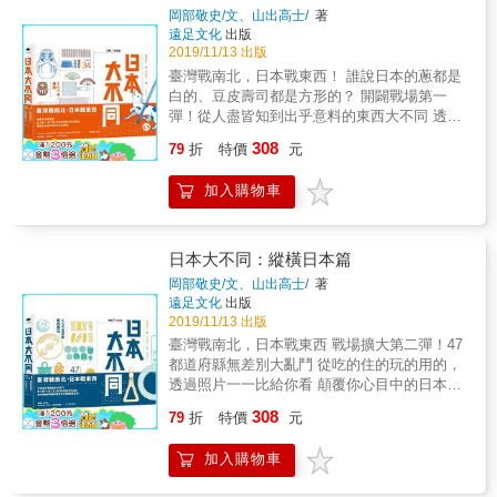
的海報等等， 從其中找尋最具獨特個性的妖怪
其中的各種政治宣傳，在食、衣、住、行、
岡部敬史/文、山出高士/
著
看祂們齊聚一堂，還真有股令人毛骨聳然的壓
們，編成這部經典日本妖怪大圖鑑！ & 【內容
育、樂等各個生活層面介紹誇張而超現實的宣
遠足文化
出版
迫感。 此外，本書還收錄了史上初次公開的
簡介】 & ｛據說妖怪誕生自人們對大自然的敬
傳，以這種無厘頭的宣傳來彰顯其對總動員體
2019/11/13 出版
「奇書」《人面草紙》，雖然不能直接說是妖
畏與恐懼｝ 妖怪被賦予生命後不斷增加，深植
制的貢獻，進而凸顯二戰期間日本政治統制下
臺灣戰南北，日本戰東西！ 誰說日本的蔥都是
怪，但那超現實的角色與細緻又天馬行空的畫
於人們心中，日漸猖獗。為了捕捉這些妖怪，
的生活。作者輔以淺顯易懂、滑稽略帶諷刺的
白的、豆皮壽司都是方形的？ 開闢戰場第一
面，與孕育出妖怪的驚人想像力是一脈相承
祖先們創造出了牠們的形象，現在看到的妖怪
文字，以「笑中帶淚／怒」的寫作風格討論極
彈！從人盡皆知到出乎意料的東西大不同 透過
的。 & 【設計做到味的堅持】 書衣：維納斯凝
世界，就是從這裡開始的！ 妖怪研究家湯本豪
為嚴肅的話題，甚至運用了豐富的「梗」和日
照片一一比給你看，顛覆你心目中的日本文化
雪映畫紙／140磅 特色：設計師公認塗布優
308
一從你所能想像以及出乎意料之外材料當中找
本鄉民的用語。然而隱藏在輕快戲謔文字裡
79
折
特價
元
認知！ 談到日本，人們似乎總愛拿關東關西來
秀，CP值最高的紙張。手感細緻，忠實呈現繪
尋各式各樣的妖怪蹤跡，從江戶時代起的《百
的，正是作者對歷史的批判與憤怒。 透過本書
大做文章，但你知道他們究竟哪裡不同，又為
卷的細緻度，顯色不暗沉、不易背透。 & 封
鬼夜行》《稻生物怪錄》繪卷、浮世繪、土人
豐富的史料，讀者可以窺見帝國日本與當今日
加入購物車
何會不一樣嗎？說到底，你是否有想過區分關
面：銅西紙／300磅 特色：表面強度高，平滑
形、墜飾、陶瓷、武具等到近代的玩具、扇
本的虛與實，看清日本另一個「真面目」，也
東與關西的「關」，到底是指什麼
度高且光澤感強，對印刷的油墨有較大的拉
子、電影海報&hellip;&hellip;等五花八門的妖怪
可想像活在日治時期的臺灣人過著什麼樣的
&hellip;&hellip;？ 你的○○不是我的○○！從生活
力。可幫助封面裡外產生更分明的節奏。 & 內
收藏品，藉由從中的造型、圖繪，賞析各時代
「決戰生活」；並進一步思考，在今天民族主
中的食衣住行，探索日本地區文化的豐富性 不
頁：睛采映畫紙／120磅 特色：紙張柔滑白
日本大不同：縱橫日本篇
背景下的日本人民對妖怪魍魎所抱持的敬畏與
義和民粹主義盛行之下，日本和台灣是否也正
論臺灣、日本或世界各地，大家茶餘飯後都不
皙，消光的表面質感極佳，非常適合圖文書閱
岡部敬史/文、山出高士/
著
風俗文化。 本書的宗旨，在於介紹這些多采多
以「愛國」為包裝，進行無厘頭的政治宣傳
會漏掉這個話題──自己的出生地與外地的差
讀，在手指翻閱時，你能感受到紙頁的紋理與
遠足文化
出版
姿的妖怪文化發展，並藉由豐富的原始資料追
呢？
別，擁有47個都道府縣的日本，對於「鄉土
作品的靈魂，完美進入妖怪文化史的瞬間。 &
2019/11/13 出版
蹤其綿長的歷史軌跡。希望大家透過這本書，
愛」更是有不同的執著。舉凡高湯、醬油、味
扉頁：光鑽白牛皮紙／100磅 特色：單面壓光
臺灣戰南北，日本戰東西 戰場擴大第二彈！47
能對日本獨特的妖怪文化產生興趣。 & 【設計
噌、豆腐&hellip;&hellip;日本各地居民各有所
的特殊效果非常適合呈現日本妖怪繪卷的神祕
都道府縣無差別大亂鬥 從吃的住的玩的用的，
做到味的堅持】 書衣：維納斯凝雪映畫紙／
好，簡直比臺灣戰南北還要激烈！然而普遍大
感。木漿紙類別，紙張軔性好高強度，抗撕
透過照片一一比給你看 顛覆你心目中的日本文
140磅 特色：設計師公認塗布優秀，CP值最高
眾對於日本文化的認知，其實有時候只反映了
裂，印刷色彩穩定。 & 【本書特色】 & 1.首次
化認知！ 你知道嗎？日本的區域文化多元，47
的紙張。手感細緻，忠實呈現繪卷的細緻度，
308
單一地區的風俗；就好比南部粽與北部粽的差
公開超過150隻祕藏妖怪 2.收錄第一彈沒介紹的
79
折
特價
元
都道府縣，就代表日本著至少 47 種不同的風
顯色不暗沉、不易背透。 & 封面：銅西紙／
別，一些生活中看似理所當然的事物，實際上
妖怪文物 3.收藏江戶年代的繪卷到昭和年代的
景！你所熟悉的日本風情，也許和沖繩人／北
300磅 特色：表面強度高，平滑度高且光澤感
會根據地域的風土民情有所不同。而這些差
玩具 4.公開謎樣的「人面草紙」
加入購物車
海道人想得完全不一樣？ 你的○○不是我的○○！
強，對印刷的油墨有較大的拉力。可幫助封面
異，正是幫助我們更加理解一個國家的文化最
從生活中的食衣住行，探索日本地區文化的豐
裡外產生更分明的節奏。 & 內頁：睛采映畫紙
實際又有趣的材料。 有圖不怕沒真相！史上最