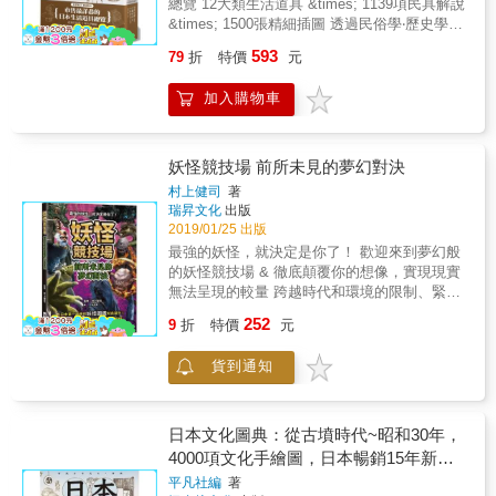
總覽 12大類生活道具 &times; 1139項民具解說
了變化。當時在日本的西方人常在文章中提
聞夫婦倆來訪亞洲的消息，便積極邀請他們在
&times; 1500張精細插圖 透過民俗學‧歷史學觀
到，當他們看到日本無論男女都大剌剌地在戶
兩國演講、授課。單純的遠東觀光之旅，於是
點完整圖解 從地域差異、用途到構造 全盤掌握
外裸露身體，無不感到驚訝。而事實上，日本
變成東亞講學之行。 他們在日本停留兩個多
593
79
折
特價
元
日本物質文化體系 何謂民具？ 昭和十一年
開始統治臺灣後兩個月，也就是1895年8月，當
月，抵達中國時正好遇上五四學運。向來被西
（1936）在《民具蒐集調查要目》中，針對
局曾對在臺日人發布命令，明訂「禁止露出胯
方人認為古老停滯的國度化身民主舞臺，民意
加入購物車
「民具」的定義如下： 民具是「我國同胞基於
下外出」，可知早期來臺的日本人當中，仍然
對抗強權的歷史大戲就在眼前展開。兩人一邊
日常生活的需要，利用技術製作成貼近生活的
有不少人維持著原本的生活習慣。 進入明治時
講演，提倡著民主、教育與平權，一邊回想經
道具」，這個定義至今仍是民具研究的根基。
代後，不少的浮世繪師成為報章雜誌新媒體的
歷的日本、審視當下的中國，研究著一戰後兩
項目分為： 一、衣食住的相關物品 二、謀生的
妖怪競技場 前所未見的夢幻對決
插繪繪師。本書中引用的新聞插繪師，如歌川
個亞洲古國和全球的政治局勢、社會變革與風
相關物品 三、通信、運輸的相關物品 四、團體
國松、水野年方、松本洗耳等人，即是明治時
土民情，一待就是兩年餘。 這六十四封家書，
村上健司
著
生活的相關物品 五、禮儀的相關物品 六、信仰
代的浮世繪師，他們仍然依循江戶時代浮世繪
瑞昇文化
出版
是杜威夫婦的異國行旅札記，是深刻全面的人
儀式的相關物品 七、娛樂、遊戲比賽的相關物
的描繪方式，只不過他們的插繪不再是「錦
2019/01/25 出版
文觀察，也是他們理清思路、建構往後思想的
品 八、玩具、吉祥物 「民具」二字給人的感覺
繪」式的多色彩浮世繪，而是因應明治時代報
筆記；為讀者帶來旅遊逸趣外，更引領我們凝
最強的妖怪，就決定是你了！ 歡迎來到夢幻般
不外乎是衣食住、謀生、搬運之類的器具，其
紙的印製方式，繪製黑白色調的插畫。他們以
視變動的亞洲，跟隨兩人思索世界的過去與未
的妖怪競技場 & 徹底顛覆你的想像，實現現實
實範圍遍及生活中的大小事，那是人們因應生
明治時代一般庶民生活景致作為題材的「浮世
來。 在五四中國這個舞臺上，杜威既是觀眾，
無法呈現的較量 跨越時代和環境的限制、緊張
活所需，製作使用並傳承給後代的所有器具與
繪」風格插繪作品，下筆細膩生動而寫實，正
也是演員，他盡量扮演好兩種角色，而杜威和
又刺激的妖怪群星大亂鬥！ 開幕的戰鼓就此響
252
造形物。 本書收錄了超過1000項生活道具，將
9
折
特價
元
好提供觀察力敏銳的林丈二詮釋明治庶民「文
夫人留下來的這些遠東家書，也讓我們有機會
起，準備觀賞一場令人熱血沸騰的精彩對決
帶領讀者了解民具所蘊含的人類智慧、對社會
明開化」的最佳史料。 日本在明治時代歷經文
觀賞這齣難得的歷史劇碼。 ──王清思（本書導
吧！ & ․日本第一恐怖的妖怪圖鑑就此誕生！ ․
生活的價值、因應生活空間特性的技巧，以及
明開化的變革，而逐漸形成今天日常生活的習
貨到通知
讀人）
解析參戰妖怪的基本資料與能力特性，看各方
製作者與使用者的巧思。藉由這本串連古今未
慣。文明開啟了新世界的大門。這是一百多年
參賽者大顯神通，掀起天崩地裂般動盪的妖怪
來的民具事典，使更多人對民具產生興趣，進
前日本人的日常，我們從明治時代的插畫摸索
大戰爭！ ․特別聲明！本書進行之戰鬥過程乃
一步理解日本物質文化的真實面貌！ 日本民俗
他們生活中的故事。未知的線索藏在報紙的插
是嘗試模擬妖怪們能力對戰的結果，並非以觀
日本文化圖典：從古墳時代~昭和30年，
學界集大成之作！ 為說明因應生活需求製作的
畫裡，再次重現在我們的眼前。 名人推薦 林承
賞妖怪們互相傷害為目的。過程中皆有專業研
4000項文化手繪圖，日本暢銷15年新裝
民具，必須透過視覺傳達具體的形態，才能夠
毅（台北路上觀察學會會長＆林事務所執行
究者予以比賽技術指導，對決過程中絕對沒有
上市！
讓讀這具體感受到各民具的具體用途、構造、
平凡社編
著
長）& & 陳永峰（東海大學日本區域研究中心
妖怪遭受虐待。 & 在日本人的歷史與生活中，