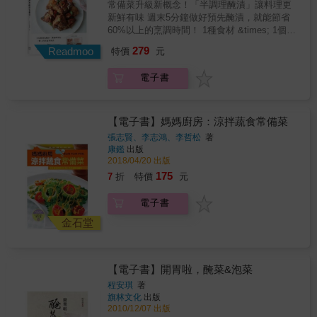
常備菜升級新概念！「半調理醃漬」讓料理更
名揚日本明治神宮體育大會和三度試圖挑戰登
氣沙拉。多樣化的口味與選擇，讓你天天吃也
新鮮有味 週末5分鐘做好預先醃漬，就能節省
上奧運會舞台的不易。同時，本書亦收錄百餘
不會膩。
60%以上的烹調時間！ 1種食材 &times; 1個配
張珍貴歷史相片，令人仿若穿越時空、親歷田
方 &times; 3種料理法&rarr;午餐晚餐、便當菜
徑場，目睹林月雲以及同時代運動員的颯爽英
279
Readmoo
特價
元
無限變化 & 「常備菜」在台灣已流行一陣子，
姿。
但對於不喜歡吃「冰箱冷食」和「覆熱食物」
電子書
的人來說，「半調理醃漬」是更棒的選擇，一
樣省時快速，卻能天天新鮮上菜，本書的新料
理概念只需趁週末5分鐘先備料就行。書中分享
了老師級的調味配方，包含醋漬、油漬、鹽
【電子書】媽媽廚房：涼拌蔬食常備菜
漬、香料漬、香草漬、酒漬、鹽麴漬&hellip;
張志賢、李志鴻、李哲松
著
等，每種半調理醃漬都能延伸多樣菜色，滿足
康鑑
出版
下班後只有一點時間能煮飯的主婦或自炊族！
2018/04/20 出版
& 【半調理醃漬怎麼做？】 採買食材回家後的
175
7
折
特價
元
當下，只需花一些時間預先處理，做好「半調
理醃漬」再分裝，就算買多了食材，也可先醃
電子書
漬後放冷凍庫。等到要烹調的當日，醃漬好的
肉品或海鮮就可直接下鍋，不論煎、炒、蒸、
金石堂
炸、烤都好吃。 ●Step1處理主食材與預漬
&rarr;●Step2冷藏或冷凍保存&rarr;●Step3當餐
加上配料做變化 & 【只要拌合靜置，調味零失
【電子書】開胃啦，醃菜&泡菜
敗】 無論當餐主食材是雞、豬、牛或海鮮都
OK，Winnie老師先教你常用部位的前處理法，
程安琪
著
旗林文化
出版
再依配方混入香草香料與調味料，放入保鮮盒
2010/12/07 出版
罐或密封袋中拌勻並靜置。預漬後的肉品海