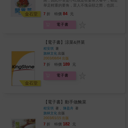
開，因此不管是小吃或是在宴客大餐中，都是
味，不須複雜的調理流程，也不用太多的添加
舉足輕重的要角，眾人不塊朵頤之際，也因為
調味，所費不高卻能展現前所未有的獨特風
各式風味小菜各擅勝場，使家人團聚或好友相
84
味。
金石堂
7
折
特價
元
伴有著完美的演出。小菜的魅力來自於內容簡
單而不失豐富，其特色首重純樸原味，不須複
電子書
雜的調理流程，也不用太多的添加調味，所費
不高卻能展現前所未有的獨特風味，製作上也
不必擔心時間與精神上有過多負擔，總之最高
指導原則便在於力求經濟實惠，但在口味，及
【電子書】涼菜&拌菜
營養價牘值的烹調功力上可一點也不馬虎。相
程安琪
著
信讀者大展身手之餘，看到家人好有吃得津津
旗林文化
出版
有味的滿足模樣，一定會認同，做菜絕對是賞
2003/08/04 出版
心樂事喔！ & 中英文對照版本 & 小菜的魅力來
189
7
折
特價
元
自於內容簡單而不失豐富，其特色首重純樸原
味，不須複雜的調理流程，也不用太多的添加
電子書
調味，所費不高卻能展現前所未有的獨特風
味。
金石堂
【電子書】動手做醃菜
程安琪
著 、
陳盈舟
著
旗林文化
出版
2003/01/15 出版
182
7
折
特價
元