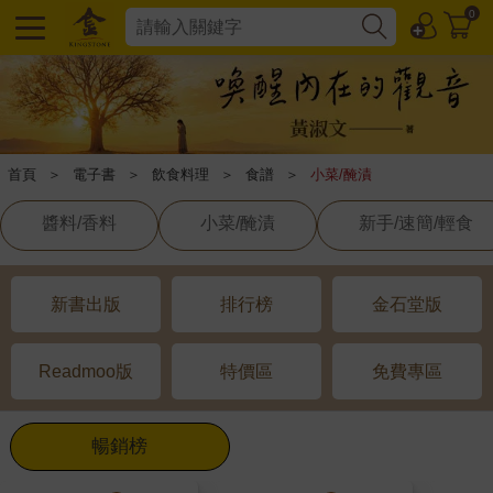
0
首頁
＞
電子書
＞
飲食料理
＞
食譜
＞
小菜/醃漬
醬料/香料
小菜/醃漬
新手/速簡/輕食
新書出版
排行榜
金石堂版
Readmoo版
特價區
免費專區
暢銷榜