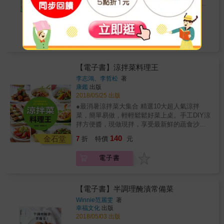
水的變化 鹽糖水中的「鹽」有更進階的使用方
國小）、臺中州立彰化高等女學校（今國立彰
多汁了！！」的感受。之後還想再多嘗試鹽糖
金石堂
式，將之更換為醬油、魚露、檸檬和香料，融
化女中）、日本女子體育專門學校（今日本女
水的各種食譜！ & 【本書內容】 ✧超簡單の鹽
280
7
折
特價
元
合出截然不同的特色異國料理！ & 【本書特
子體育大學）。身為臺灣初代「女飛人」的
糖水原理 鹽：增加保存期限並決定味道的關鍵
色】 ✦家裡隨手可得的常備品：粗鹽、砂糖、
她，於1931年9月的「第十二屆全島陸上競技大
糖：具有阻止蛋白質緊縮的效果，同時還能保
電子書
水，三分鐘就能完成料理前製作業。 ✦針對食
會」中，表現一鳴驚人，被膺選成為第一位代
住組織內的水分 水：靠著水來融化鹽與砂糖，
材特性保留風味，輕鬆去除食材異味，不用過
表臺灣參賽明治神宮體育大會的「正港」臺灣
讓肉或魚可以浸泡在成分一致的液體中 ✧大廚
多調味就好吃。 ✦小袋子、小盒子等任何容器
本土女子運動員，並以驚人的爆發力與絕佳的
也不願分享的料理秘密！ 那些因加熱而容易變
都能泡漬，保存方便且隨時想吃解凍就能煮。
彈跳力揚名明治神宮體育大會、聲名大噪，更
【電子書】涼拌菜料理王
柴過硬的肉類與魚類，只要利用鹽糖水醃漬
✦提供55種基礎料理菜單，再加10道的醬汁變
在日本內地舉辦的各賽事中，多次登上80公尺
法，就能夠完整保留水分而且口感柔嫩！ ✧鹽
李志鴻、李哲松
著
化，讓菜色有更多創意點子。 &
跨欄、三級跳遠、跳遠等項目的后座，甚至曾
康鑑
出版
糖水帶出食材的鮮味 只有鹽、糖和水的簡單味
經一度突破當時的日本紀錄！1932、1936、
2018/05/25 出版
道不會掩蓋食材本身的滋味，且能帶出美味無
1940年，林月雲三次參與奧運會選拔，雖然三
窮的鮮味。 ✧科學＋料理＝65道高蛋白佳餚 豬
●最消暑涼拌菜大集合 精選10大超人氣涼拌
次皆因各種原因功敗垂成，未能達成「光耀臺
X雞X魚等紅肉、白肉皆適用，還能延伸至蔬菜
菜，簡單易做，輕輕鬆鬆好菜上桌。手工DIY涼
灣」的理想，只能收起釘鞋、裝備，轉身漸漸
X豆腐X雞蛋X起司等食材的多種運用。 ✧鹽糖
拌方便醬，現做現拌，享受最新鮮的蔬食沙
淡出熟悉的田徑跑道，但她的追求無疑已為日
水的變化 鹽糖水中的「鹽」有更進階的使用方
拉，安心吃健康。 ●清爽開胃涼拌菜技法全公
140
後臺灣女子運動員擘畫出努力的方向與目標，
金石堂
7
折
特價
元
式，將之更換為醬油、魚露、檸檬和香料，融
開 料理達人完整公開「生拌、醃拌、熟拌、灼
當然亦為日後挑戰參加奧運會樹立起標竿和典
合出截然不同的特色異國料理！ & 【本書特
拌、溫拌、嗆拌」6大涼拌技法，每種技法分別
範的作用。 金湘斌被林月雲三度追逐奧運會夢
電子書
色】 ✦家裡隨手可得的常備品：粗鹽、砂糖、
示範數道美味涼拌沙拉，即使是廚房新手也能
想的過程所深深吸引，甚至因此解鎖了新的研
水，三分鐘就能完成料理前製作業。 ✦針對食
輕鬆上手。 ●輕食沙拉涼拌低卡瘦身 利用生活
究天地&mdash;&mdash;「臺灣女子體育運動
材特性保留風味，輕鬆去除食材異味，不用過
中唾手可得的平價食材，設計營養滿分的輕食
史」。在林月雲對奧運會選拔的三挑戰以外，
多調味就好吃。 ✦小袋子、小盒子等任何容器
沙拉。清爽低卡的蔬食，搭配高蛋白的海鮮、
【電子書】半調理醃漬常備菜
本書附篇〈纏足到競技〉則梳理臺灣女性擺脫
都能泡漬，保存方便且隨時想吃解凍就能煮。
肉類，是瘦身族減脂塑身的首選。 ●異國風味
Winnie范麗雯
著
長久以來纏足對身體的束縛、參與運動競技的
✦提供55種基礎料理菜單，再加10道的醬汁變
涼拌創意百搭 5星級大廚特製百變異國風味沙
幸福文化
出版
時代背景，深入淺出地呈現臺灣女子體育運動
化，讓菜色有更多創意點子。 &
拉，搜羅最受歡迎的法式、義式、泰式、日
2018/05/03 出版
史；由此，讀者方能清楚瞭解林月雲代表臺灣
式、韓式、越南、雲南、新馬、印度等地的人