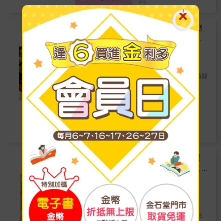
重要，被喻為「眼睛的料理」。即便溫暖質樸
丁香魚、四喜烤麩、寧式燻魚等◎滷製小菜：
典。」 & 烏佛爺˙料理品酒生活家 ──「一杯完
較多汁且更美味！ 本書提供完美的鹽糖水比例
的日式家常菜，仍承襲了日系擺盤美學，非常
「老闆，切一份豆乾海帶！」麵攤小菜櫃內泛
美搭配的好酒，一秒讓你家變成米其林餐
讓你料理不再失敗。使用浸泡過鹽醣水的肉類
重視色彩平衡，設計料理時希望每餐都有白
著油光、飄著香氣的小菜，稍微花點小工夫，
廳。」 & 陳定鑫˙社團法人台灣侍酒師協會理事
變化出55道料理，最後再加點玩心，在鹽糖水
色、棕色、黑色、黃色、紅色和綠色，讓色香
【電子書】鹽糖水‧黃金比例醃漬法：拯
帶你在家復刻。→如雞腳凍、豬腳綑蹄、茶燻
長──「這是一本讓人胃口大開的書；精美的料
中加入醬油或香草，提供10道不同風味的特色
味具足。
救無味乾柴x延長保存期限，新手&懶人
雞翅腿、筑前煮、剁椒拌雞胗等本書特色：★
理圖片配上深入淺出的酒類知識介紹，讓讀者
食譜。 & 【日本亞馬遜讀者回饋】 讀者 池田
零秒上手！科學萬用醃漬食譜65選
小菜常備保存&享用「大學問」如何分裝、延長
上田淳子
著
能輕鬆學習如何餐酒搭配。」
千尋 ★★★★★ 使用鹽糖水醃漬了肉類和蔬
墨刻
出版
保鮮、退冰復熱，通通告訴你！★保鮮容器挑
菜，還有簡單易做的醬汁食譜，有買到這本書
2023/02/04 出版
選&使用「好方便」保存容器這樣清潔才確實；
太好了！ & 讀者3位孩子的母親みみず
夾鏈袋醃漬小撇步。★小家庭、少人數份量
日本Amazon 4.5顆星好評如潮 零秒上手的極簡
★★★★★ 將買來的肉或魚使用鹽糖水醃漬再
「免拿捏」涼菜吃不完別緊張，冷藏保存，隔
料理 只要調個鹽糖水，再普通的食材都變美
加以料理後，每次品嚐時總會有「哇～太鮮嫩
餐想吃再吃。★做法簡單，快速上菜「零失
味！ & 隨著西方飲食普及，愈來愈多人知道利
多汁了！！」的感受。之後還想再多嘗試鹽糖
金石堂
敗」多數小菜20分鐘內搞定，每個人都能輕鬆
用泡濃鹽水來使肉類料理變得美味，但試過幾
水的各種食譜！ & 【本書內容】 ✧超簡單の鹽
280
7
折
特價
元
完成。
個網路食譜，總是過鹹而失敗？ 將肉泡在鹽水
糖水原理 鹽：增加保存期限並決定味道的關鍵
裡，經滲透壓作用水分從鹽水移轉到蛋白質細
糖：具有阻止蛋白質緊縮的效果，同時還能保
電子書
胞裡，使結構膨脹變得柔軟，烹飪之後變得比
住組織內的水分 水：靠著水來融化鹽與砂糖，
較多汁且更美味！ 本書提供完美的鹽糖水比例
讓肉或魚可以浸泡在成分一致的液體中 ✧大廚
讓你料理不再失敗。使用浸泡過鹽醣水的肉類
也不願分享的料理秘密！ 那些因加熱而容易變
變化出55道料理，最後再加點玩心，在鹽糖水
【電子書】日本時代臺灣運動員的奧運
柴過硬的肉類與魚類，只要利用鹽糖水醃漬
中加入醬油或香草，提供10道不同風味的特色
夢：林月雲的三挑戰與解開裹腳布的女子
法，就能夠完整保留水分而且口感柔嫩！ ✧鹽
食譜。 & 【日本亞馬遜讀者回饋】 讀者 池田
糖水帶出食材的鮮味 只有鹽、糖和水的簡單味
運動競技
金湘斌
著
千尋 ★★★★★ 使用鹽糖水醃漬了肉類和蔬
道不會掩蓋食材本身的滋味，且能帶出美味無
秀威出版
出版
菜，還有簡單易做的醬汁食譜，有買到這本書
窮的鮮味。 ✧科學＋料理＝65道高蛋白佳餚 豬
2021/07/29 出版
太好了！ & 讀者3位孩子的母親みみず
X雞X魚等紅肉、白肉皆適用，還能延伸至蔬菜
林月雲，1915年9月8日出生，臺灣彰化和美
★★★★★ 將買來的肉或魚使用鹽糖水醃漬再
X豆腐X雞蛋X起司等食材的多種運用。 ✧鹽糖
人，先後就讀彰化女子公學校（今彰化縣民生
加以料理後，每次品嚐時總會有「哇～太鮮嫩