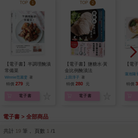
TOP
TOP
1
2
【電子書】半調理醃漬
【電子書】鹽糖水‧黃
【電
常備菜
金比例醃漬法
蓮池陽
Winnie范麗雯
著
上田淳子
著
279
280
3
特價
元
特價
元
特價
電子書
電子書
電子書 > 全部商品
共計
19
筆， 頁數
1
/1