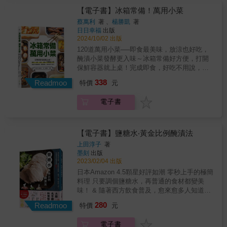
富深邃的風味，賦予每一餐更天然的味覺享
的七味粉高湯風味日式烤牛肉、南蠻漬蔥燒鯖
味噌、鹽麴、甘酒、味醂、納豆⋯⋯這些我們
【電子書】冰箱常備！萬用小菜
受。★享用發酵食的天然風味，每一餐都安心
魚等各國料理，不需高超廚藝，也能信手拈來
也十分熟悉的食材，皆是形構餐桌風味重要且
健康天然食物在醞釀發酵的過程中，會產生維
蔡萬利
著 、
楊勝凱
著
美味！ & ❙不設限的料理──義、法、日、中、
不可或缺的角色。 跟著日本媽媽學做發酵食吧
日日幸福
出版
他命、氨基酸、礦物質等不可或缺的營養素，
南洋，充滿自由度的下酒菜 一般提到餐酒料
～★有了米麴，日式經典調味品鹽麴、甘麴、
2024/10/02 出版
加上發酵後風味獨特，為調味帶來更多可能。
理，大多是搭葡萄酒的西餐，或是佐清酒的和
味噌都能自己做鹽麴、甘麴、味噌、酒粕、味
重視營養均衡的日本媽媽，料理堅持少現成、
120道萬用小菜──即食最美味，放涼也好吃，
食。但自己在家做餐酒料理，反而可以抱持開
醂、清酒皆是最基礎的日式調味，就讓日本媽
無添加，滋味健康低負擔，無論高湯、調味、
醃漬小菜發酵更入味～冰箱常備好方便，打開
放的實驗心態，先來一道法式前菜，然後用土
媽告訴你，如何在家也能自製鹽麴、甘麴與味
刀工、烹調方式等，都以保留原味為前提。★
保鮮容器就上桌！完成即食，好吃不用說，熱
耳其料理當主菜，最後用中菜收尾──透過本書
噌，以及利用發酵食材讓料理更好吃的秘訣。
講究食材色彩的均衡，簡單呈現和食裡的視覺
菜放涼也美味，醃漬小菜發酵更入味。預先做
的各國料理，享受「無框架下酒套餐」！ ❙專
338
★60道從家庭餐桌出發的料理，有著每天都想
Readmoo
特價
元
美感日本飲食不僅強調味覺，視覺感受也同樣
好當「常備菜」，忙碌沒空時，簡單復熱一下
業級的搭配──帶你品「為酒而生的料理，為料
吃的魅力鹹中帶著鮮甜的鹽麴，醃小黃瓜、炸
重要，被喻為「眼睛的料理」。即便溫暖質樸
或直接上桌，便能快速開飯！配飯吃麵、下酒
理而生的酒」 本書所有料理，皆由國際葡萄酒
雞、烤魚都很棒！甘麴除了直接飲用，料理時
電子書
的日式家常菜，仍承襲了日系擺盤美學，非常
帶便當，是小家庭、獨居族的餐桌好夥伴。本
學院講師岩井穗純，以及日本酒侍酒師高橋善
也能取代糖，帶來更溫柔的甜味！不同熟成度
重視色彩平衡，設計料理時希望每餐都有白
書收錄120道萬用小菜，包含醃漬、涼拌、快
郎試吃後精選佐餐酒，讓你輕鬆在家感受星級
的味噌，鹹味與香醇各自迷人，煮湯、醃肉、
色、棕色、黑色、黃色、紅色和綠色，讓色香
炒、滷製四大類，菜色豐富多變，天天吃也吃
的餐酒體驗。除此之外，更以淺顯易懂的插畫
拌炒都精彩！以發酵品調味，能為料理帶來豐
味具足。
不膩。◎醃漬小菜：不用忍受廚房高溫及油
【電子書】鹽糖水‧黃金比例醃漬法
圖說，帶你一覽葡萄酒與日本酒的知識，了解
富深邃的風味，賦予每一餐更天然的味覺享
煙，將材料裝入保鮮容器，放入冰箱醃漬、保
餐與酒的「對味關鍵」，成為自己專屬的餐酒
上田淳子
著
受。★享用發酵食的天然風味，每一餐都安心
存，想吃就吃，常備最方便！→如鹹蛤仔、剝
搭配專家。 & ◎餐酒界指標，齊心推薦： &
墨刻
出版
健康天然食物在醞釀發酵的過程中，會產生維
皮辣椒、韓國麻藥蛋、柚子風味蘿蔔、各式泡
2023/02/04 出版
Aki Wang˙華人雞尾酒教父──「酒類如同催化
他命、氨基酸、礦物質等不可或缺的營養素，
菜等◎涼拌小菜：做法超省時、零失敗，料理
劑，發酵、釀造、再製、蒸餾&hellip;&hellip;不
日本Amazon 4.5顆星好評如潮 零秒上手的極簡
加上發酵後風味獨特，為調味帶來更多可能。
新手一試便成功，快速拌一拌就完成！清爽又
同的酒類搭配不同手法呈現出來的料理，透過
料理 只要調個鹽糖水，再普通的食材都變美
重視營養均衡的日本媽媽，料理堅持少現成、
開胃，不怕食欲。→如松柏長青、泰式涼拌青
此著作深入淺出的介紹為自己選對了酒，與食
味！ & 隨著西方飲食普及，愈來愈多人知道利
無添加，滋味健康低負擔，無論高湯、調味、
木瓜、雲南大薄片、口水雞、越南蝦捲等◎快
物交融的時候就是一場五感併發勾勒出來的饗
用泡濃鹽水來使肉類料理變得美味，但試過幾
刀工、烹調方式等，都以保留原味為前提。★
280
炒小菜：快速拌炒一下，不只能熱熱得吃，放
Readmoo
特價
元
宴。」 & 小資男女紅酒筆記本˙版主──「除了
個網路食譜，總是過鹹而失敗？ 將肉泡在鹽水
講究食材色彩的均衡，簡單呈現和食裡的視覺
涼吃又是另一種美味！鹹香下飯，跟沁涼啤酒
學到做菜之外，還能認識32種葡萄品種的特性
裡，經滲透壓作用水分從鹽水移轉到蛋白質細
美感日本飲食不僅強調味覺，視覺感受也同樣
更是絕配！→如蜜汁豆乾、小卷醬、焦糖核桃
電子書
與搭餐方向，是小資新手餐酒搭配的葵花寶
胞裡，使結構膨脹變得柔軟，烹飪之後變得比