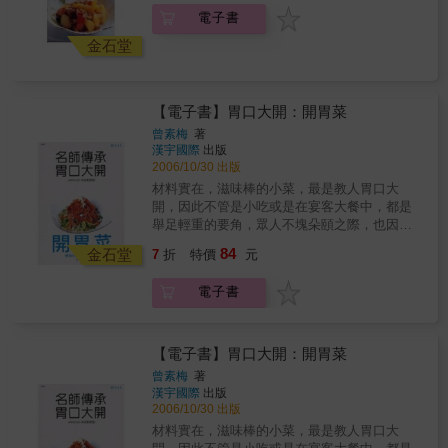
& 【完成半調理醃漬的好處】 ．適合一次購買
電子書
大量食材的人，配方煮法很多樣，不怕天天烹
金石堂
調沒變化。 ．剛買的食材就先做醃漬保存，能
確實延長食材新鮮吃的時間。 ．讓平價、普通
的食材口感風味變佳，有如達人等級的美味菜
色。
【電子書】胃口大開：開胃菜
曾素梅
著
漢宇國際
出版
2006/10/30 出版
材料實在，滋味棒的小菜，最是教人胃口大
開，因此不管是小吃或是在宴客大餐中，都是
舉足輕重的要角，眾人不塊朵頤之際，也因為
各式風味小菜各擅勝場，使家人團聚或好友相
84
金石堂
7
折
特價
元
伴有著完美的演出。小菜的魅力來自於內容簡
單而不失豐富，其特色首重純樸原味，不須複
電子書
雜的調理流程，也不用太多的添加調味，所費
不高卻能展現前所未有的獨特風味，製作上也
不必擔心時間與精神上有過多負擔，總之最高
指導原則便在於力求經濟實惠，但在口味，及
【電子書】胃口大開：開胃菜
營養價牘值的烹調功力上可一點也不馬虎。相
曾素梅
著
信讀者大展身手之餘，看到家人好有吃得津津
漢宇國際
出版
有味的滿足模樣，一定會認同，做菜絕對是賞
2006/10/30 出版
心樂事喔！ & 中英文對照版本 & 小菜的魅力來
材料實在，滋味棒的小菜，最是教人胃口大
自於內容簡單而不失豐富，其特色首重純樸原