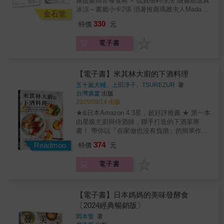
康提案高營養食材 × 低負擔料理法 隨書贈送真
檬、香草、咖哩粉、孜然等調味，融合日式、
冰涼～書籤小卡2張 消暑推薦瑪雅夫人Madame
洋食與異國風味，打造層次豐富、不膩口的冷
金石堂
MaïaFama小餐桌 戶外料理專家蓮池陽子，擅
食料理。除了經典冷麵與涼拌菜，也收錄冷
330
特價
元
長以最簡單的方法做出最美味的料理。透過水
湯、冷咖哩、清涼關東煮等創意冷食提案，重
煮、冰鎮、涼拌等低負擔料理方式，降低高溫
新打開對夏日料理的想像。並分享軟嫩水煮雞
電子書
烹調時間，即使需要加熱，也多以快速汆燙或
胸、小番茄快速去皮、冰鎮保存等實用技巧，
短時間烹煮完成，讓下廚變得更加輕鬆舒
即使是料理新手，也能快速上手。書中精美的
適。 《冷菜料理》收錄63道專為炎熱季節打造
菜餚照片也十分吸引人，每一道冷菜都兼具視
的清爽家常料理，包含冷麵、冷湯、涼拌菜、
【電子書】米其林大廚的下酒料理
覺與味覺享受。 這個夏天，不必在廚房揮汗如
涼飯與萬用醬汁等多元內容。以「減少開火時
雨，也能輕鬆吃得清爽、美味又健康。 ◆本書
五十嵐大輔、上田淳子、TSUREZUR
著
間、保留食材營養、料理步驟精簡」為核心，
台灣廣廈
出版
特色#減少開火時間，夏天下廚更輕鬆以水煮、
即使在悶熱夏天，也能輕鬆完成營養均衡又開
2025/08/14 出版
冰鎮、涼拌為主，降低高溫烹調負擔。#63道清
胃的美味餐桌。 本書大量運用夏季盛產蔬菜，
爽開胃冷食提案從冷麵、冷湯到涼飯、醬汁，
★&日本Amazon 4.3星，超好評推薦 ★ 第一本
搭配低脂雞肉、海鮮、鯖魚與生食魚片等食
多樣化料理一次收錄。#高營養食材，吃得清爽
由星級主廚與侍酒師，聯手打造的下酒菜專
材，兼顧清爽口感與營養均衡。活用醋、檸
也均衡搭配夏季蔬菜、低脂雞肉與海鮮，兼顧
書！ 帶你以「在家做也沒有負擔」的簡單作
檬、香草、咖哩粉、孜然等調味，融合日式、
美味與營養。#香料與酸味提味，冷食也充滿層
法， 完成100道充滿驚喜感、美味無國界的餐
374
洋食與異國風味，打造層次豐富、不膩口的冷
Readmoo
特價
元
次透過醋、檸檬、香草與異國香料，打造開胃
酒料理！ 快速學會「以餐搭酒」的技巧，創造
食料理。除了經典冷麵與涼拌菜，也收錄冷
不膩口的冰涼風味。#創意冷食提案，打開夏日
極致的「天作之合」。 & 「人生至高無上的幸
湯、冷咖哩、清涼關東煮等創意冷食提案，重
電子書
料理新想像收錄冷湯、冷咖哩、清涼關東煮等
福，就是一道對的菜，一杯對的酒。」 ──華人
新打開對夏日料理的想像。並分享軟嫩水煮雞
多元吃法，讓冷菜料理更加豐富。#實用料理技
雞尾酒教父Aki Wang、小資男女紅酒筆記本、
胸、小番茄快速去皮、冰鎮保存等實用技巧，
巧，新手也能輕鬆上手收錄水煮雞胸、小番茄
料理品酒生活家烏佛爺、台灣侍酒師協會理事
即使是料理新手，也能快速上手。書中精美的
去皮與冰鎮保存等技巧，簡單步驟輕鬆完
長陳定鑫，齊心推薦！ 《侍酒師Ｘ星級主廚的
【電子書】日本媽媽的美味發酵食
菜餚照片也十分吸引人，每一道冷菜都兼具視
成。 ◆收錄料理類型．冷麵．冷湯．涼拌菜．
居家餐酒搭配》全新封面，微醺登場！ & 你想
〔2024經典暢銷版〕
覺與味覺享受。 這個夏天，不必在廚房揮汗如
涼飯．冷咖哩．清涼關東煮．萬用醬汁與配菜
愜意在家吃美食配美酒，享受餐酒館般的迷人
雨，也能輕鬆吃得清爽、美味又健康。 ◆本書
岡本愛
著
提案 ―――――「用簡單而明瞭的步驟，將清
氛圍嗎？ 或是簡單做幾道下酒料理，與重要的