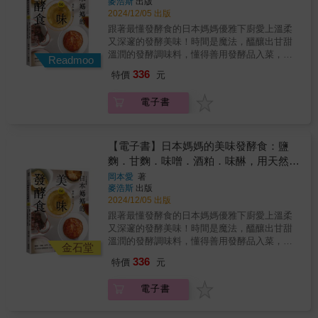
麥浩斯
出版
特色#減少開火時間，夏天下廚更輕鬆以水煮、
爽、美味與健康融合，讓餐桌在盛夏依然輕盈
人一同度過美好的夜晚？ & 本書集結了超人氣
2024/12/05 出版
冰鎮、涼拌為主，降低高溫烹調負擔。#63道清
卻豐富，每一道都令人想動手試試。」― 瑪雅
米其林主廚、料理研究家、侍酒師的「私房佐
爽開胃冷食提案從冷麵、冷湯到涼飯、醬汁，
跟著最懂發酵食的日本媽媽優雅下廚愛上溫柔
夫人Madame Maïa「我也是夏天不想在廚房揮
酒菜」， 從「2種食材就能做」的鮭魚卵奶油
多樣化料理一次收錄。#高營養食材，吃得清爽
又深邃的發酵美味！時間是魔法，醞釀出甘甜
汗如雨的煮婦，作者每道冰涼料理不僅簡單健
開放式三明治、甘栗培根捲； 到「快速營造儀
也均衡搭配夏季蔬菜、低脂雞肉與海鮮，兼顧
溫潤的發酵調味料，懂得善用發酵品入菜，製
康，還賞心悅目，令人暑氣全消、食慾大
式感」的法式牛絞肉排、馬鈴薯格雷派
Readmoo
美味與營養。#香料與酸味提味，冷食也充滿層
醬＋醃漬＋拌炒＋焙烤＋燉煮，廚房的調味瓶
增！」― Fama小餐桌
&hellip;&hellip; 以巧妙的食材組合，創造與葡
336
特價
元
次透過醋、檸檬、香草與異國香料，打造開胃
就能化繁為簡，加倍勾引出食物的鮮、鹹、
萄酒、日本酒、啤酒超搭的美味！ 不僅做法簡
不膩口的冰涼風味。#創意冷食提案，打開夏日
甜、酸！發酵食在日常中無所不在，醬油、
單，而且風味突出！從前菜、主菜、主食到甜
電子書
料理新想像收錄冷湯、冷咖哩、清涼關東煮等
醋、甜麵醬、魚露等調味料，甜點如酒釀湯
點，都能輕鬆上桌。 & 無論是下班後獨飲、週
多元吃法，讓冷菜料理更加豐富。#實用料理技
圓、各式酒類，都是經發酵而得的美味產物。
末朋友聚會，還是浪漫燭光晚餐， 帶你打造
巧，新手也能輕鬆上手收錄水煮雞胸、小番茄
日本人的飲食文化中更滿佈著發酵食的蹤跡，
「料理x酒」的口福感組合，享受風味與質感的
去皮與冰鎮保存等技巧，簡單步驟輕鬆完
味噌、鹽麴、甘酒、味醂、納豆⋯⋯這些我們
【電子書】日本媽媽的美味發酵食：鹽
餐酒時光！ & ◎本書特色： & ＃Drink From
成。 ◆收錄料理類型．冷麵．冷湯．涼拌菜．
也十分熟悉的食材，皆是形構餐桌風味重要且
麴．甘麴．味噌．酒粕．味醂，用天然的
Home. ──「家的餐酒館」，現正營業中！ & ❙
涼飯．冷咖哩．清涼關東煮．萬用醬汁與配菜
不可或缺的角色。 跟著日本媽媽學做發酵食吧
無上限的美味──「在家喝酒」限定！星級餐酒
發酵調味烹出自家風味
岡本愛
著
提案 ―――――「用簡單而明瞭的步驟，將清
～★有了米麴，日式經典調味品鹽麴、甘麴、
名人的私藏菜單 書中精選100道來自餐酒界著
麥浩斯
出版
爽、美味與健康融合，讓餐桌在盛夏依然輕盈
味噌都能自己做鹽麴、甘麴、味噌、酒粕、味
名米其林大廚五十嵐大輔，以及人氣料理研究
2024/12/05 出版
卻豐富，每一道都令人想動手試試。」― 瑪雅
醂、清酒皆是最基礎的日式調味，就讓日本媽
家上田淳子、高橋善郎、TSUREZURE
跟著最懂發酵食的日本媽媽優雅下廚愛上溫柔
夫人Madame Maïa「我也是夏天不想在廚房揮
媽告訴你，如何在家也能自製鹽麴、甘麴與味
HANAKO的「居家下酒料理」。帶你做出清爽
又深邃的發酵美味！時間是魔法，醞釀出甘甜
汗如雨的煮婦，作者每道冰涼料理不僅簡單健
噌，以及利用發酵食材讓料理更好吃的秘訣。
開胃的葡萄柚漬生魚片，濃郁迷人的白酒燉海
溫潤的發酵調味料，懂得善用發酵品入菜，製
康，還賞心悅目，令人暑氣全消、食慾大
★60道從家庭餐桌出發的料理，有著每天都想
金石堂
鮮......輕鬆完成前菜、主菜、主食、甜點，將
醬＋醃漬＋拌炒＋焙烤＋燉煮，廚房的調味瓶
增！」― Fama小餐桌
吃的魅力鹹中帶著鮮甜的鹽麴，醃小黃瓜、炸
336
特價
元
自家餐桌打造成星級餐酒館。 & ❙低門檻的技
就能化繁為簡，加倍勾引出食物的鮮、鹹、
雞、烤魚都很棒！甘麴除了直接飲用，料理時
巧──用沒有負擔的簡單手法，創造別出心裁的
甜、酸！發酵食在日常中無所不在，醬油、
也能取代糖，帶來更溫柔的甜味！不同熟成度
電子書
美味 本書以「在家可以輕鬆完成的料理」為基
醋、甜麵醬、魚露等調味料，甜點如酒釀湯
的味噌，鹹味與香醇各自迷人，煮湯、醃肉、
礎，收錄包含酒蒸白芹蛤蜊、孜然蛋花牡蠣等
圓、各式酒類，都是經發酵而得的美味產物。
拌炒都精彩！以發酵品調味，能為料理帶來豐
用「2種食材」組合而成，以及用家常技巧做出
日本人的飲食文化中更滿佈著發酵食的蹤跡，