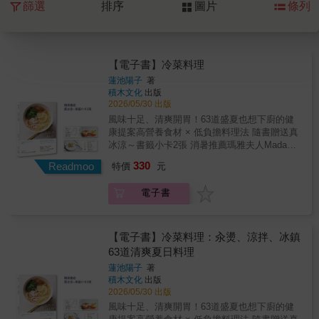
篩選
排序
圖片
條列
【電子書】冷菜料理
蓮池陽子
著
積木文化
出版
2026/05/30 出版
風味十足、清爽開胃！63道盛夏也想下廚的健
康提案高營養食材 × 低負擔料理法 隨書贈送真
冰涼～書籤小卡2張 消暑推薦瑪雅夫人Madame
MaïaFama小餐桌 戶外料理專家蓮池陽子，擅
330
Readmoo
特價
元
長以最簡單的方法做出最美味的料理。透過水
煮、冰鎮、涼拌等低負擔料理方式，降低高溫
電子書
烹調時間，即使需要加熱，也多以快速汆燙或
短時間烹煮完成，讓下廚變得更加輕鬆舒
適。 《冷菜料理》收錄63道專為炎熱季節打造
的清爽家常料理，包含冷麵、冷湯、涼拌菜、
【電子書】冷菜料理：汆燙、涼拌、冰鎮
涼飯與萬用醬汁等多元內容。以「減少開火時
63道清爽夏日料理
間、保留食材營養、料理步驟精簡」為核心，
蓮池陽子
著
即使在悶熱夏天，也能輕鬆完成營養均衡又開
積木文化
出版
胃的美味餐桌。 本書大量運用夏季盛產蔬菜，
2026/05/30 出版
搭配低脂雞肉、海鮮、鯖魚與生食魚片等食
風味十足、清爽開胃！63道盛夏也想下廚的健
材，兼顧清爽口感與營養均衡。活用醋、檸