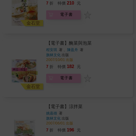
鮮，不僅能完美呈現該有的口感，更有著多樣
210
7
折
特價
元
風味層次。 & 【加上配料，週間料理一變三】
書中每款基底配方可延伸2至3種菜色，輕鬆搞
電子書
定多餐需求，而且做一餐飯就能連便當菜也準
金石堂
備起來，輕鬆滿足家人們容易變心的胃。除了
主菜，15款蔬菜的「搖搖醃漬」更簡易親切，
省去了每餐都要洗切的工夫，還是臨時加菜的
好幫手。 & ．日式風味雞腿&rarr;龍田炸雞、雞
【電子書】醃菜與泡菜
肉蓮藕炊飯、黑醋醬燴雞肉鮮蔬 ．清爽鹽味預
程安琪
著 、
陳盈舟
著
漬雞&rarr;蒜香培根烤雞腿排、脆皮椒鹽雞翅、
旗林文化
出版
紅酒燉雞翅腿 ．義式香草牛排&rarr;芥末籽醬煮
2007/10/01 出版
牛排、香煎牛排佐綜合莓果醋醬、網烤牛排桃
182
7
折
特價
元
子溫沙拉 ．香料風味牛絞肉&rarr;起司焗烤漢堡
排、洋蔥橄欖烤牛肉丸子、炸牛肉餅佐蕈菇醬
電子書
．鹽麴風味豬五花&rarr;豬五花潛艇堡、鹽麴豬
五花蒜香拌飯、香煎豬五花佐蔥油醬 ．味噌風
金石堂
味鮭魚&rarr;紙包烤味噌魚、香煎芝麻味噌鮭魚
塊、馬鈴薯鮭魚煎餅 ．香辣風味蝦仁&rarr;蝦仁
櫛瓜義大利麵、烤鮮蝦酪梨沙拉、油泡香辣蒜
【電子書】涼拌菜
味蝦佐烤麵包片 & 【半調理讓你天天不流汗下
廚】 Winnie老師公開她的備餐流程，只要選定
姚嘉雄
著
半調理的食材當主菜，或佐搭麵飯、麵包
旗林文化
出版
&hellip;等主食，週間菜色就有無限變化，即使
2007/06/01 出版
簡化下廚步驟、滋味卻很有水準的速簡料理
196
7
折
特價
元
法，為自己或家人更輕鬆優雅地完成一頓飯。