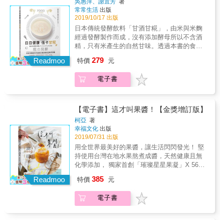
果醬達人，熟稀水果盛產季節就是關鍵。雖然
吳惠萍、謝宜芳
著
分為3大屬性， 勾勒出料理中香氣的主配關
3分鐘，正好可以趕上早餐時間。 ☉微波蘋果
角度，娓娓道來那些我們還不知道的香料故
常常生活
出版
有許多水果已經不分產季，一年四季皆可品
係。 鑽研辛香料十餘年的陳愛玲老師， 將眾多
果醬：將材料靜置約30 分鐘，再使用微波2-5分
事。 &
2019/10/17 出版
嚐，但仍建議購買當季的水果，香味最突出、
辛香料單方歸類為辛料、香料、調味料三種角
鐘，將浮沫移至碗邊，再使用勺子撈取；再次
而且價格通常好入手。 甜蜜蜜推薦 柯亞(世界
日本傳統發酵飲料「甘酒甘糀」，由米與米麴
色， 分辨它們的功能，是運用辛香料的第一
拌勻並加熱2 分鐘，直到水分完全蒸發前，請
柑橘類果醬冠軍X好食光 Keya Jam創辦人) 海
經過發酵製作而成，沒有添加酵母所以不含酒
步。 ‧辛料：具有駕馭、整合眾辛香料的能力，
持續重複此步驟，總計加熱約8 分鐘。 【研究
頓媽媽（料理烘焙實驗家）
精，只有米產生的自然甘味。透過本書的食
如胡椒、辣椒。 ‧香料：有滲透力，釋放芬芳氣
室‧特別收錄3】果醬的甜點飲品 ☉草莓果醬的
譜，教你餐餐簡單輕鬆吃健康，用健康的天然
279
味為食物增香，如八角、南薑。 ‧調味料：發揮
甜點杯：將蜂蜜蛋糕、鮮奶油、果醤疊放於杯
Readmoo
特價
元
發酵提味劑完全取代糖，可從最基本的甘酒甘
調味與上色的能力，如紅蔥頭、胭脂子。 ‧3種
內，視覺效果會更美觀。 ☉大粒果實的蘋果
糀+冰塊飲用法，延伸到下午茶的蛋糕、甜點到
不同類別組合起來，經過油脂、溫度轉化，激
派：酥脆的春捲皮包裹著蘋果果醬，快速即可
電子書
主菜的變化應用，你會發現吃好吃巧吃健康是
盪出迷人風味！ 特色2）精選34種常見辛香
完成的一道蘋果派甜點。 ☉柑橘果醬蛋捲：利
這麼的簡單輕鬆。 ★從日本神社初脂或祭祀時
料， 了解每種單方的獨特脾性與專長！ 一道料
用鬆餅粉來製蛋糕捲，搭配柑橘醬奶油乳酪的
喝的傳統發酵飲料，發現對身體低負擔的超級
理或食材，要選擇哪些辛香料？ 哪些辛香料適
酸味,苦甜相交非常搭配。 ☉藍莓冷凍優格：混
食物 ★不含酒精也不添加砂糖，來自米、米麴
【電子書】這才叫果醬！【金獎增訂版】
合長燉、矯味、賦香？ 認識單方的「氣味」與
合優格與藍莓果醬的一道甜點,吃起來宛如冰棒
自然發酵的營養素高達350種以上 ★在日本被
柯亞
著
「功能」並安排得宜， 將能創造渾然天成的料
般的口感,好吃! 【特別收錄4】水果月曆 想成為
視為「喝的點滴」，甚至預測為下一波的美容
幸福文化
出版
理風味！ ‧對味的食材：以海鮮類為例，樸實清
果醬達人，熟稀水果盛產季節就是關鍵。雖然
發燒趨勢，而在台灣，不只做為飲品的天然調
2019/07/31 出版
爽的香茅特別搭配；而台灣習慣用生薑除腥可
有許多水果已經不分產季，一年四季皆可品
味劑，書中更有沙拉沾醬、甜點，湯品到主菜
用全世界最美好的果醬，讓生活閃閃發光！ 堅
能會影響魚肉嫩度，不妨選擇南薑能更好地引
嚐，但仍建議購買當季的水果，香味最突出、
的變化應用 甘酒甘糀是一種日本傳統飲料(起源
持使用台灣在地水果熬煮成醬，天然健康且無
出魚鮮味。 ‧烹調的功能：依據料理的需求選
而且價格通常好入手。 甜蜜蜜推薦 柯亞(世界
於西元約300～710年)，只由米與米麴經過發酵
化學添加， 獨家首創「璀璨星星果凝」X 56款
擇，像是除腥羶味用八角、丁香、胡椒；賦清
柑橘類果醬冠軍X好食光 Keya Jam創辦人) 海
製作而成，沒有添加酵母所以不含酒精，是由
最in風味果醬X 30款幸福好食光美味提案 1300
香用南薑、香茅；賦沉香兼滲透可用肉豆蔻、
頓媽媽（料理烘焙實驗家）
385
米所產生的自然甘味，在日本被做為飲料或是
Readmoo
特價
元
張照片完整圖解每款果醬製作過程，零失敗最
甜胡椒。 ‧收錄66道食譜：每種辛香料後分享
砂糖的替代品而被廣泛的運用。而日本食物以
詳盡的果醬大全 & 果醬是個人的創作，一本
1~2個食譜，從台灣、印度到南洋各國的料理運
發酵為核心，進而達到基本的保健養生的目
電子書
書、一場電影、一段旅行都是觸發，讓我迫不
用，掌握各式菜系風味精髓。 特色3）圖解34
的，很多研究發現日本人經常食用發酵食品是
及待將這些想法熬為甜甜的果味放進瓶中與人
道經典菜的香氣結構， 解析多種香料如何協力
讓日本人成為世界長壽人口較多國家之一的關
分享。為了製作果醬，挑選水果，我重新踏在
堆疊風味 當辛香料在同一道料理中合作， 每種