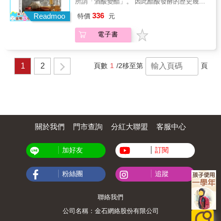
此滿足全家人的味蕾。 本書特色 ◎特色1：彩
所謂「酒酸變醋」。 因此醋酸發酵的歷史幾乎
馬賽濃湯、法國香草束火鍋、新加坡白胡椒蟹
也因為結合不一樣的調味料，才得以展現出豐
而又難以言喻的美味，你一定要試試看。 & ◣
圖1600張&times;132款調味料&times;80種實用
與釀酒一樣悠久，可以追溯至一萬年前。 一般
等香料經典食譜。 4.100道經典與創意料理。
336
富萬變的味道與口感。而大家所困擾的調味料
Readmoo
特價
元
零失敗宣言：如何選材料，如何選工具，才能
醬汁&times;88道料理 深入了解市面上常見的
釀醋常以水果或米為原料。整個發酵過程主要
5.印度Garam masala、普羅旺斯綜合香料粉、
應該如何選購、開封後如何保存，以及各種調
不失敗！製作果醬的三元素、如何保存美味果
調味品，並且每一種調味料皆描述適合的烹調
分成兩個階段，首先為酒精發酵：利用適當的
義大利經典香料等調香教學。 6.香料的應用、
味料還能夠有哪些變化在料理上？在本書中都
電子書
醬、製作果醬的成功必備鐵則，本書通通告訴
法，並學會運用於多款實用醬汁與中西多元料
酵母，使含碳水化合物（糖、澱粉）的液體轉
搭配、保存、複方建議與食療效果。 7.香料哪
一一解答，並且呈現多款不同調味料所調製而
您！
理。 ◎特色2：調味料完整身分介紹 提供調味
化成酒精和二氧化碳等產物。第二階段即為醋
裡買之店家資訊。
成的醬汁，同時也實際應用在每道膾炙人口的
料內容物、製程、英文名稱、主要產國、挑選
酸發酵：酒精在適當的條件下，於特定醋酸桿
料理點心，讓這些困惑全部迎刃而解，從此您
和保存方式，與適合的烹調法等，讓您更清楚
菌的作用下與空氣中的氧結合即生成醋酸和
1
2
頁數
1
/2
移至第
頁
的廚房充滿更豐富的好滋味！ 本書為史上最
如何運用於烹調。 ◎特色3：清楚標示烹調時
水。總言之，釀醋的過程就是使酒精進一步氧
強、最完整調味料百科全書！完整介紹市面上
間與火候 每道醬汁、食譜皆標示食用份量、烹
化成醋酸的過程。 來做個實驗：兩甕待釀醋，
常見調味料，清楚標示每一款調味料的主要產
調時間和火候、主廚叮嚀，搭配詳細步驟圖呈
其中一甕加入醋種，另一甕則開蓋，自行抓空
國、英文名稱、選購方法、保存方法與適合的
現，簡單易學、複製美味百分百。 ◎特色4：
氣中的醋酸菌，兩甕成醋，各有巧妙。或者，
烹調法完全公開，加上1600張圖文並茂的彩
貼心調味料索引 附調味料與相關料理索引，閱
選同一品種的蘋果釀酒、釀醋，因為環境、照
照，與兩位主廚多國風味料理的結合，絕對是
讀容易、貼心超實用，立刻可以找到想要學習
料方式都會影響到釀品成味，你會發現，原來
一本家家戶戶必備的調味料料理百科鉅作，從
的各國料理，並且能充分運用所有調味料。
情緒也是發酵的風土，發酵成食的過程，恰能
關於我們
門市查詢
分紅大聯盟
客服中心
此滿足全家人的味蕾。 本書特色 ◎特色1：彩
揉入每個人獨有的風土。 發酵之所以迷人，值
圖1600張&times;132款調味料&times;80種實用
得深究，正因為與生活如此息息相關。 【本書
醬汁&times;88道料理 深入了解市面上常見的
加好友
訂閱
特色】 ＊從食醋的科學、釀造到應用，以直覺
調味品，並且每一種調味料皆描述適合的烹調
的圖解說明釀醋過程與樂趣，讓釀造科普變簡
法，並學會運用於多款實用醬汁與中西多元料
單。 ＊醋不僅是日常必備調味，蔬果泡醋、調
粉絲團
追蹤
理。 ◎特色2：調味料完整身分介紹 提供調味
製醬料、直接飲用&hellip;，利用不同的材料組
料內容物、製程、英文名稱、主要產國、挑選
合，發掘更多品嚐醋的好方法。 ＊酒、醋的關
和保存方式，與適合的烹調法等，讓您更清楚
係是什麼？康普茶是醋還是茶？以醋膜為醋
聯絡我們
如何運用於烹調。 ◎特色3：清楚標示烹調時
種，就能生醋不息？烏醋要怎麼做？由酒到醋
間與火候 每道醬汁、食譜皆標示食用份量、烹
公司名稱：金石網絡股份有限公司
的釀造鏈上，有好多為什麼，書中將帶你一一
調時間和火候、主廚叮嚀，搭配詳細步驟圖呈