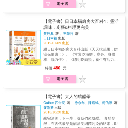
鹽、羅望子醬等調香教學，解剖香料與醬料間
電子書
靈巧精緻的手藝，帶領大家進入果醬世界！ &
譚艾珍等 22位各方領域專業菁英跨界肯定推
的關係，讓你不只單方應用，也懂複方調配。
◣特別增錄，榮獲The World&#39;s Original
薦！ 132款調味料&times;80種實用醬汁
＊給予香料與食材搭配上的好建議 蒔蘿適合配
Marmalade Awards Festival《世界柑橘類果醬
&times;88道料理， 完整蒐錄並介紹各種調味
海鮮；迷迭香、小茴香適合搭肉類，奶製品或
大賽》雙金大獎、二金、二銀、二銅勳章的白
料的種類、使用方法、選購與保存方式， 與最
【電子書】日日幸福廚房大百科4：靈活
濃湯加入鼠尾草或肉豆蔻時味道特別好。香料
酒伯爵金棗、威士忌柑橘果醬，以及得到「世
適合的烹調法，並調製各國風味醬汁， 讓您輕
調味，廚藝&料理更完美
可調色、增香、矯臭，不知道怎麼搭配嗎？本
界柑橘類果醬日本大賽」金賞獎的純粹金棗，
鬆運用在所有料理上，美味更加分，調出多彩
書教你煮出淋漓盡致的味道，並提供如坦都里
黃經典
著 、
王陳哲
著
達人不藏私的獨門配方。 & ◣56款最in風味果
好滋味！ 廚房與餐桌上總是少不了各種風味與
烤雞、馬賽濃湯、法國香草束火鍋等經典食
日日幸福
出版
醬：果醬愛好者的第一選擇，漿果類果醬、低
功能的調味料，缺乏調味料不僅食物少了特別
譜。 ＊用天然的植物調味 不論新鮮或乾燥，香
2019/01/09 出版
果膠果醬、柑橘類果醬、花香調果醬、茶香調
滋味，同時享用美食的樂趣也將大打折扣，所
料都是以植物製成，是天然的調味料、除臭劑
繼日日幸福廚房大百科出版《天天吃蔬果，防
果醬、酒香調果醬、香料調果醬、特別訂製類
以「調味」是所有食物美味的命脈，不同食材
與染料。印度咖哩裡鮮豔的黃色，正是薑黃的
癌保健康！》、 《常常吃海鮮，瘦身、身體
果醬。堅持使用在地農產品製作果醬，不辭辛
也因為結合不一樣的調味料，才得以展現出豐
功勞；擔心羊肉的騷味，可用迷迭香或薰衣草
棒、腦力佳》、《聰明吃肉類，養生有活力，
苦跑遍台灣大小農園尋找，只為了使用天然無
富萬變的味道與口感。而大家所困擾的調味料
金石堂
來覆蓋；想要讓食物來點不一樣的香氣，就用
不怕胖！》， 再度推出值得收藏、回味無窮，
毒食材熬出最原始且純粹的一口果醬。自己做
應該如何選購、開封後如何保存，以及各種調
480
特價
元
茴香、番紅花來試試吧！拋開化學添加，以自
史上最完整「調味料」百科鉅作。 由水蛙師、
果醬，用新鮮水果，用健康食材，不用化學原
味料還能夠有哪些變化在料理上？在本書中都
然的方法調配出多層次的味道。 ＊由文化上理
阿發師、林美慧、梁幼祥、陳嘉謨、黃景龍與
料，沒有人工色素，一切天然無毒，吃得安
一一解答，並且呈現多款不同調味料所調製而
電子書
解，從「吃」進展到「品味」 理解香料，就是
譚艾珍等 22位各方領域專業菁英跨界肯定推
心，一年四季都可嘗到自製美味的健康果醬；
成的醬汁，同時也實際應用在每道膾炙人口的
理解一個國家對味道的觀點。在三杯雞裡加九
薦！ 132款調味料&times;80種實用醬汁
自己做果醬，步驟簡單，即便是新手也能作出
料理點心，讓這些困惑全部迎刃而解，從此您
層塔、在剛盛好的麵線撒上香菜，是台灣人慣
&times;88道料理， 完整蒐錄並介紹各種調味
令人驚艷的好味道，成就感十足。& & ◣30款
的廚房充滿更豐富的好滋味！ 本書為史上最
常的香料用法，那歐美、印度、東南亞人又是
料的種類、使用方法、選購與保存方式， 與最
【電子書】大人的釀醋學
幸福好食光美味提案：介紹30種與果醬最速配
強、最完整調味料百科全書！完整介紹市面上
怎麼使用呢？了解他們的香料生活與文化，有
適合的烹調法，並調製各國風味醬汁， 讓您輕
的方法，讓大家開心玩果醬。 除了搭配吐司、
常見調味料，清楚標示每一款調味料的主要產
Gather 四合院
著 、
徐永年、陳嘉鴻、柯信淳
著
助於日後在看待異國料理時，更有見解。 本書
鬆運用在所有料理上，美味更加分，調出多彩
餅乾、抹司康，還可以淋奶酪、做沙拉、泡
麥浩斯
出版
國、英文名稱、選購方法、保存方法與適合的
特色： 1.同一品項，一次看到新鮮香草、乾燥
好滋味！ 廚房與餐桌上總是少不了各種風味與
2018/10/20 出版
茶、煮咖哩，或做成冰棒都沒問題，千變萬化
烹調法完全公開，加上1600張圖文並茂的彩
香料、原片或粉狀的不同。 2.區辨易搞混品
功能的調味料，缺乏調味料不僅食物少了特別
的玩法，您一定要試看看。 & ◣收錄獨家首創
照，與兩位主廚多國風味料理的結合，絕對是
釀完酒後，下一步，讓我們來釀醋。 食醋發
種：如，茴香VS.蒔蘿、平葉巴西利VS.皺葉巴
滋味，同時享用美食的樂趣也將大打折扣，所
「璀璨星星果凝」，全台首款果醬創新做法，
一本家家戶戶必備的調味料料理百科鉅作，從
酵，在古代最早是釀酒受細菌污染的結果，即
西利、八角VS.大茴香。 3.提供坦都里烤雞、
以「調味」是所有食物美味的命脈，不同食材
在清透的果醬中閃耀著一顆顆星星，炫目美麗