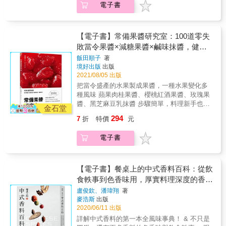
最高調味指導原則，就是「嚐嚐看」。食譜裡
過詳細的圖文對照、一目了然的步驟，用最快
電子書
到跟香料相關的語言都會記下來。某回看《后
能做出各種口味的果醬。從經典果醬到創意果
面的份量是參考用的，不要被綁架。 & ▍香料
速、最簡單的方式，教大家做出各式醬料！囊
翼棄兵》（The Queen&#39;s Gambit）聽到這
醬，從必吃風味抹醬到吃不膩蔬菜鹹味抹醬，
去哪裡買：中藥鋪、南北雜貨鋪、香料專門
括中式、西式、日韓、南洋的57種百變醬料，
句：「憤怒是強烈的香料，一小撮就可以讓人
一步一步的做，讓你成功煮出手作果醬的美
店、網路商店、青草街、苗圃等。 & ▍你的舌
有醬就能踏上世界旅行！ 創意醬中醬，只要學
清醒，太多了則會使人麻木。」（Anger is a
味。「常備果醬」是你快速變化各種早餐的秘
【電子書】常備果醬研究室：100道零失
頭不是我的舌頭：個人體質、香氣記憶、飲食
一種醬，無限擴張美食版圖 蛋黃醬加上秘密食
potent spice. A pinch wakes you up, too much
密武器，美味又健康的果醬不只自己吃，送給
敗當令果醬×減糖果醬×鹹味抹醬，健康
習慣等等都會影響偏好。此非卸責，雖然寫出
材A就能變成塔塔醬；塔塔醬再加上一點秘密食
dulls your senses.）這用在料理上很貼切，所
好友也是最棒的禮物。 （※草莓果醬QR
材料步驟，料理過程務必迎合自己的鼻子和舌
美味
材B就能變成凱薩醬！史丹利獨門醬中醬，只要
飯田順子
著
有香料皆然──份量剛好畫龍點睛才是重點。許
code─可以隨時觀看示範影片一邊操作，貼心
頭，調整氣味，指導原則還是「嚐嚐看」。 &
境好出版
出版
學會一種基底醬，後面的醬中醬自然便能手到
多香料的氣味濃厚，太多了搶戲，讓原本的食
又實用。） ◆當令水果經典果醬─使用當季水
▍泡茶還是煮茶？書中許多茶飲食譜，許多配
2021/08/05 出版
擒來、易如反掌，無限延伸美食版圖！ 只會做
材味道突顯不出來，加得恰到好處的話，奇妙
果手作的果醬，還能品嚐出那個季節才有的獨
方都建議用小鍋煮，香草茶、奶茶都是。但人
醬料不會搭配，「醬」怎麼行！ 想要做出美食
把當令盛產的水果製成果醬，一種水果變化多
無比。 & ▍食譜盡可能註記份量，但加多少才
特風味。 ☉草莓＆香蕉果醬：草莓的酸甜加上
生有時懶惰或場地工具不便，可變通改用浸泡
只有醬當然不夠囉！史丹利相當貼心地在各式
種風味 蘋果肉桂果醬、櫻桃紅酒果醬、玫瑰果
是剛好，最好的指導老師是自己的鼻子和舌
香蕉的甘美，加入蘭姆酒香氣更為突出。 ☉草
方式，自己實驗成功的操作方式，是最好的食
醬料教學之後，挑出最適合的料理去搭配。大
醬、黑芝麻豆乳抹醬 步驟簡單，料理新手也能
頭。除了參考食譜之外，每個人買到的香料、
莓白巧克力果醬：濃厚的可可韻味與清爽的草
金石堂
譜，也最適合自己。 & 香料保健室 在COVID-
阪燒、泰式椒麻雞、韓式醬烤豬排、奶油芒果
煮出媲美市售的果醬 【特別收錄】減糖果醬X
香草氣味新鮮及濃厚程度不同，就像不同產
莓交織，馥郁滋味讓人想一直品嚐。 ☉蘋果肉
294
7
折
特價
元
19疫情持續的當下，可以選擇在生活中攝取可
煎鱈魚&hellip;&hellip;這些看似複雜的菜色，只
微波爐省時果醬X果醬甜點飲品X水果月曆 當季
地、結晶形狀與顆粒粗細的鹽鹹度也都不同，
桂果醬：帶點肉桂氣息的蘋果果醬，宛如蘋果
能有效的成分，期許在體內創造出一個讓外來
要搭配「醬」就能大展廚藝！
盛產的水果是便宜又美味，一種水果做變化就
最高調味指導原則，就是「嚐嚐看」。食譜裡
派的風味。 ☉柑橘果醬：微苦味和香氣互補，
的細菌、病毒不易入侵或複製的環境，協助身
電子書
能做出各種口味的果醬。從經典果醬到創意果
面的份量是參考用的，不要被綁架。 & ▍香料
是柑橘皮手作果醬才有的天然風味。 ◆創意口
體免疫系統工作，讓該留下的可以留下來，不
醬，從必吃風味抹醬到吃不膩蔬菜鹹味抹醬，
去哪裡買：中藥鋪、南北雜貨鋪、香料專門
味果醬─常見的水果都可以製作成果醬，跟著作
屬於身體的可以被消除。 & 奧勒岡，又名披薩
一步一步的做，讓你成功煮出手作果醬的美
店、網路商店、青草街、苗圃等。 & ▍你的舌
者的創意配方你都成功完成 ☉杏桃生薑果醬：
草，可殺菌抗病毒、助消化，對感冒、發炎、
味。「常備果醬」是你快速變化各種早餐的秘
【電子書】餐桌上的中式香料百科：從飲
頭不是我的舌頭：個人體質、香氣記憶、飲食
生薑獨有的微辣感讓人吃了就上癮。 ☉香瓜果
脹氣和腹部不適也有很好的療效，常加入義大
密武器，美味又健康的果醬不只自己吃，送給
食軼事到色香味用，厚實料理深度的香料
習慣等等都會影響偏好。此非卸責，雖然寫出
醬：直接吃就很美味，非常適合搭配豬肉料理
利麵紅醬和披薩的番茄糊裡面提香。 & 月桂
好友也是最棒的禮物。 （※草莓果醬QR
材料步驟，料理過程務必迎合自己的鼻子和舌
或生火腿。 ☉芒果果醬：整體呈現馥郁又濃稠
風味事典
盧俊欽、潘瑋翔
著
葉，是湯品中的常客，加進牛肉湯、蔬菜湯、
code─可以隨時觀看示範影片一邊操作，貼心
頭，調整氣味，指導原則還是「嚐嚐看」。 &
的質地，濃厚的甘甜與滿載著熱帶香氣。 ☉奇
麥浩斯
出版
排骨湯，甚至滷肉的時候加一點也很好。將月
又實用。） ◆當令水果經典果醬─使用當季水
▍泡茶還是煮茶？書中許多茶飲食譜，許多配
異果果醬：奇異果的口感被做成果醬後吃起來
2020/06/11 出版
桂葉加到藥草茶裡面，很適合預防感冒。 & 藥
果手作的果醬，還能品嚐出那個季節才有的獨
方都建議用小鍋煮，香草茶、奶茶都是。但人
是完全不同的美味。 ☉鳳梨粉紅胡椒果醬：鳳
詳解中式香料的第一本全風味事典！ & 不只是
草蜜茶，在運用肥皂、酒精與口罩把病原體阻
特風味。 ☉草莓＆香蕉果醬：草莓的酸甜加上
生有時懶惰或場地工具不便，可變通改用浸泡
梨酵素可使肉類吃起來更軟嫩，拿來製作肉類