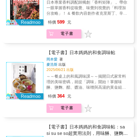
日本專業香料調配師獨創「香料矩陣」， 帶你
一眼掌握香料從嗅覺、味覺到視覺的「料理加
分攻略」！ & 餐飲內容創作者克里斯丁、辛香
料顧問陳愛玲、飲食生活作家葉怡蘭、 食品公
599
Readmoo
特價
元
司研發顧問盧俊欽、香草料理研究家藍偉華、
香草生活家Julia，誠摯推薦！ ── 一本真正教
電子書
你「活用香料」、「創造誘人佳餚」的香料圖
解百科。 & 香料，可以說是料理的好吃關鍵。
只要加一點，就能帶出食材風味，讓美味更有
層次！ 但你平常，都是怎麼使用香料呢？是否
【電子書】日本媽媽的和食調味帖
永遠都是黑白胡椒，用法也一成不變？ 或者總
岡本愛
著
是照食譜添加，即使覺得「少了點什麼」，也
麥浩斯
出版
不知道該怎麼調整？ & 從小對氣味特別敏銳、
2025/06/21 出版
從事香料與料理研發工作超過20年的日沼紀子
～～餐桌上的和風調味課～～揭開日式家常料
老師， 為了讓每個人都能像用鹽一樣「直覺
理的美味密碼，就從「調味」開始！掌握味
式」運用香料， 以「增香、增味、增色」為核
醂、鹽麴、醋、醬油、味噌與高湯的黃金組
心，設計出「料理人專用」分類系統──香料矩
合，不靠複雜技法，也能煮出最道地的和食滋
364
陣。 從清爽的香草系、柑橘系，到濃烈的孜然
Readmoo
特價
元
味。在料理選擇越來越多元的今天，會選擇、
系、辣椒系， 圖像化呈現89種香料的特性、食
會使用調味料，是讓料理變好吃的重要一步。
材搭配、運用時機與代表性料理， 還能輕鬆做
電子書
你是否曾站在超市的調味料架前發愁，不知道
出羅勒味噌炒茄子、薑味醬燉牛肉、南洋風蝦
該選哪種醬油、哪一款味噌？或者買了各種日
子拌麵等112道美味菜色！ & 本書三大章節，
式調味料，卻總猶豫著該怎麼用？身為日式家
帶你全方位解析香料的魅力！ ‧認識香料特性：
庭料理老師的作者，時常在料理教室中聽見這
【電子書】日本媽媽的和食調味帖：sa
從形狀、顆粒大小到使用時機，掌握香料與料
些聲音——因此，她以教學經驗為基礎，寫下
si su se so超實用法則，用味醂、鹽麴、
理的關係。 ‧香料應用圖鑑：認識單一香料的特
這本最貼近日常生活的日式調味指南。書中以