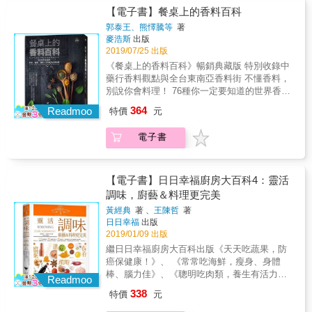
鍵理由。 發酵食物的特色是將食材原形透過
土地上，跟著節氣過生活，感受陽光風雨的更
香料如同性情獨立的角色， 有些是領袖型，有
【電子書】餐桌上的香料百科
「麴」或是「酵母」等微生物作用之後而產生
迭轉變，更加打從心底感謝農人的辛勤付出，
些低調隱匿，有些善於待擔任中介者&hellip; 風
郭泰王、熊懌騰等
著
的食品，發酵會讓食材的營養素擴大倍增，或
讓島上四季都有豐饒物產。「好果醬，讓生活
味的結構圖將能清楚看見它們的顯隱、輕重、
麥浩斯
出版
是產生原本所沒有的營養素是發酵食品最大的
發光！」因為熱情，我走到這裡，發出溫暖的
先後關係 舉一反三，你也能練習創作屬於自己
2019/07/25 出版
特色。由於營養素被完全分解之後更容易被人
光，並持續往前邁進。－－柯亞 & 《好食光
的風味圖 ‧香料的接力：以滷豬腳料理中為例，
《餐桌上的香料百科》暢銷典藏版 特別收錄中
體所吸收，因此日常生活飲食中多接觸發酵食
Keya Jam》在2019年3月榮獲了The
八角、花椒、草果&hellip;都能擔負除腥任務，
藥行香料觀點與全台東南亞香料街 不懂香料，
品是很重要的。 在台灣，大部分的人從拉開一
World&#39;s Original Marmalade Awards
但它們味道強烈，一次不宜放太多，因此分散
別說你會料理！ 76種你一定要知道的世界香
天序幕開始的早餐便開始累積過多的人工添加
Festival《世界柑橘類果醬大賽》的雙金大獎、
克數堆疊，使用不同形態但具同等功能的單方
料， 從料理、做醬、調香到文化，集結所有精
糖，早餐的麵包、午餐的排骨便當、下午茶的
364
二金、二銀、二銅勳章，並在同年赴日參與The
Readmoo
合作。 ‧創新傳統調味：在風味圖的架構中，可
特價
元
華， 懂得香料，只要這本就夠。 我們是不是常
手搖飲+蛋糕到晚餐的小火鍋，常常不知不覺中
Dalemaim World Marmalade Awards in
以看見各國經典料理的核心味道，與周圍輔助
知道某些香料的存在卻不知道該怎麼使用？ 這
就食用過的糖分。據世界衛生組織 (WHO) 建議
Japan《世界柑橘類果醬日本大賽》獲得最高榮
香氣。可以在保留基本風味前提下，替換或增
電子書
是一本讓廚房新手提升料理風味的香料指南，
糖的攝取量在總熱量的10%以下，若以成人每
譽金賞獎，總共獲得一金一銀五銅佳績，對於
加輔助香氣，例如： &gt;&gt;傳統肉燥香，可
也是一本讓料理能手理解香料關鍵的豐富百
天攝取2000大卡來計算，來自糖的熱量應低於
《好食光Keya Jam》的柯亞來說，這次參與世
用甘草一部分的甜度來取代蔗糖，減低身體攝
科，不論經典食譜、創意應用、常見品種到最
100大卡，也就是每天糖攝取量不能超過25克，
界果醬比賽能獲獎其實並非偶然或是幸運，而
取糖量，同時避免食物變質。 &gt;&gt;常吃的
佳用法，一看就懂！ ＊想知道日式咖哩和印度
攝取過多的話，就會增加罹患肥胖和心血管疾
【電子書】日日幸福廚房大百科4：靈活
是這十年來用心做果醬的成果被予以肯定。 &
藥膳茶葉蛋，因加入幾味辛香料，能吸收水分
咖哩有什麼不同嗎？ 同樣都以香料烹煮，為什
病的風險。而甘酒甘糀的原料米與米麴在作用
調味，廚藝＆料理更完美
對於果醬，你的定義是什麼？是早餐的吐司抹
並滲透食材，使蛋黃濕潤，食用更順口。
麼兩者吃來有那麼大的差別？原來日本人看咖
轉化過程中，產生了葡萄糖、必須胺基酸以及
醬？是甜點的配角？還是搭配茶飲的點心？ 柯
黃經典
著 、
王陳哲
著
哩，比起對個別香料味道的熟悉，他們更強調
維他命B，這些都是人體在日常運作時不可欠缺
日日幸福
出版
亞眼裡的果醬，不只是果醬，它是一款需要慎
鮮味。 ＊相似品項一次搞懂 大茴香、小茴香、
的營養素，純天然也相當容易被吸收。 透過本
2019/01/09 出版
重以待的水果甜點，必須有著生命和精神，她
藏茴香、甜茴香總是傻傻分不清，蒔蘿和茴香
書的實作食譜，教你餐餐簡單輕鬆吃健康，用
選擇天然無毒的食材，每開發一種新口味都從
繼日日幸福廚房大百科出版《天天吃蔬果，防
怎麼那麼像！肉桂葉和月桂葉從外型要怎麼區
健康的天然發酵提味劑完全取代糖，可從最基
最源頭的食材開始研究，了解食材與在地文
癌保健康！》、 《常常吃海鮮，瘦身、身體
辨？南薑和薑黃有什麼不同？常見的相似品
本的甘酒甘糀+冰塊飲用法，延伸到下午茶的蛋
化，並重新認識食材的選擇與搭配。讓果醬不
棒、腦力佳》、《聰明吃肉類，養生有活力，
項，完全揭露。 ＊成為調香高手！ 印度最常使
Readmoo
糕、甜點到主菜的變化應用，你會發現吃好吃
只是早餐時塗抹麵包的配角，而是能延伸做成
不怕胖！》， 再度推出值得收藏、回味無窮，
用的Garam masala、法國的普羅旺斯綜合香料
巧吃健康是這麼的簡單輕鬆。
338
特價
元
沙拉、飲品、甜點，甚至藝術品的豐美點綴。
史上最完整「調味料」百科鉅作。 由水蛙師、
粉、法式香草束、義大利經典香料、亞洲風味
柯亞將用天馬行空的創意、無比敏銳的味覺和
阿發師、林美慧、梁幼祥、陳嘉謨、黃景龍與