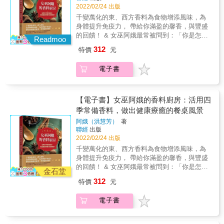
★香料運用技巧不藏私： 同步加映香料保存
不同的醃漬手法，以保留當令食材的最天然、
2022/02/24 出版
完成，放入簡單香料攪打後，即可成為多用途
法、誘出香氣的技巧，與調味料搭配等實用單
最美味的香氣，還能品嚐醃漬過的不同滋味。
香料醬，拌義大利麵、抹麵包、淋沙拉、當沾
千變萬化的東、西方香料為食物增添風味，為
元，讓你徹底變身成香料達人！ &
& ▎一年365天親手做，忙碌但甘之如飴 製作
醬都好吃。 & &para; 沏一壺療癒身心的香草茶
身體提升免疫力， 帶給你滿盈的馨香，與豐盛
醃漬物的過程，也享受著空氣中瀰漫著香氣的
在茶葉中加入不同香料香草，例如肉桂、丁
的回饋！ & 女巫阿娥最常被問到：「你是怎麼
愉快的時光，如醃酸梅日曬的步驟，把梅子一
Readmoo
香、生薑、薄荷等，即可調配出風味迷人的香
變出那些香料的！」 殊不知巫婆的櫃子裡，除
顆一顆排列在大竹篩上，在一顆一顆翻面，沾
312
特價
元
草茶飲，是清新紓壓的好選擇！ & 【本書特
了精油、植物油、酊劑和浸泡油之外， 最多的
附一夜露水後曬乾收起， & ▎21款水果漬物和
色】 ★超詳盡的香草香料知識庫： 收錄150種
就是香料了！ 女巫阿娥將帶你去她家分享如何
延伸料理 草莓、蜜柑等各式果醬、夏蜜柑皮蜜
電子書
香草與辛香料知識，帶你了解香料的形態特
用香料與香草， 變化出一家人的四季日常餐
餞(可變身橙皮巧克力)、糖煮蘋果、檸檬蛋醬
徵、功用、療效與使用方法。 ★貼心收錄香氛
桌， 還有斟酌家人身心健康，運用香草、香料
(可延伸做檸檬塔)、各種梅子酒等等，都是最讓
與食材圖表： 每一種香料香草都附有香氣與食
入料理的用心， 這些都是一步一腳印、巫婆香
人垂涎欲滴的果物。 & ▎29款蔬菜漬物和延伸
材搭配性圖表，幫助你更有效率地吸收知識，
料櫃裡的生活儀式。 & 9款沾醬 &times; 9種飲
【電子書】女巫阿娥的香料廚房：活用四
料理 淺漬高麗菜、小黃瓜泡菜、四季豆泡菜、
靈活運用於各類菜單。 ★色香味俱全的健康食
料 &times; 38道美食 美食無國界，無論是台味
季常備香料，做出健康療癒的餐桌風景
醃脆瓜、甜醋蕗蕎、糖醋醃嫩薑等，把盛產的
法： 延伸食譜涵蓋沙拉、異國料理、湯品、糕
洋食、地中海菜色、中南美料理， 或東南亞風
蔬菜醃漬起來，除了少一道蔬菜時隨時配上用
阿娥（洪慧芳）
著
點、香料醬到特製茶飲，一本在手全部搞定！
味、印度菜&hellip;&hellip;，都能任意遨遊樂在
場，還能嘗到漬物的特殊風味。 & ▎肉魚類保
聯經
出版
★香料運用技巧不藏私： 同步加映香料保存
其中！ 請讓香氣帶你去旅行，也讓香氣帶你回
存食x自己做醬料 只要學會基本醃漬技巧，可
2022/02/24 出版
法、誘出香氣的技巧，與調味料搭配等實用單
家吧！ & 香料自古便是烹飪調味料、養生保健
製作牛腱佃煮、梅子肉鬆、魷魚鹽辛、醃鮭魚
千變萬化的東、西方香料為食物增添風味，為
元，讓你徹底變身成香料達人！ &
食材，方便運用於各種飲食中，不曉得如何烹
卵等，連味噌、xo醬、醬油醃蒜頭、番茄醬等
身體提升免疫力， 帶給你滿盈的馨香，與豐盛
煮香料美食的讀者，絕對不能錯過這本循著女
都可以自己做，吃起來少糖、少鹽，少油，吃
的回饋！ & 女巫阿娥最常被問到：「你是怎麼
巫阿娥心法，便可進入在自家廚房實作的香料
金石堂
漬物也能少負擔。保存食隨著時間經過而添增
變出那些香料的！」 殊不知巫婆的櫃子裡，除
世界！ & 女巫阿娥以長期的體驗領悟出自己的
312
特價
元
風味，緊急時刻也能拿來當成應急食品。 & 本
了精油、植物油、酊劑和浸泡油之外， 最多的
飲食哲學，鼓勵大家和食材多培養感情，練習
書特色 深受讀者喜愛的醃漬暢銷書，13年又重
就是香料了！ 女巫阿娥將帶你去她家分享如何
品嚐味道，挑戰味蕾找出自己的偏好。她會在
電子書
新改版再上市！ 作者修改了13年來無數次親
用香料與香草， 變化出一家人的四季日常餐
烹煮日常料理時，替換或新增異國文化慣用的
嘗、試做的漬物配方黃金比例，讓這本書如同
桌， 還有斟酌家人身心健康，運用香草、香料
香料，並分享自己和爸媽、長工老公如何用院
是一罐保存食一樣，風味雋永。
入料理的用心， 這些都是一步一腳印、巫婆香