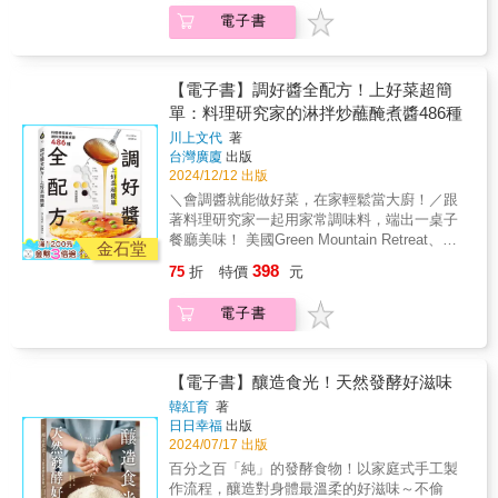
煎烤、熱炒、湯鍋都好用的調醬全書，486種滿
法，掌握調味知識的基本，就能做到大廚的水
基本六味「鹹、酸、甜、油、苦、鮮」在料理
電子書
足全家人喜好的風味配方，不藏私全面收錄！
準 跟著作者一起重新認識基本六味──我們口中
中所扮演的角色、六種口味相互平衡的技巧
做菜其實很簡單，掌握「靈魂醬汁」，料理瞬
「最熟悉的陌生人」： ⊕鹹 鹽的功能可不只帶來
等。 另外，她也將「辣與刺激性」、「酒
間超好吃！本書從「一醬萬用」的百搭調醬，
鹹味。氯化鈉這種神奇物質能統合菜餚中「各
精」、「質地」、「香氣」等純味覺外的元素
到「快速改變味道」的風味調醬，完整收錄！
自為政」的多種食材， 喚醒食物中最鮮明的味
【電子書】調好醬全配方！上好菜超簡
納入討論， 集結成一部架構完整、系統清晰的
大人小孩都愛的糖醋醬，只要將砂糖、醋、醬
道，例如在湯頭精心熬製、添加各式厲害香料
單：料理研究家的淋拌炒蘸醃煮醬486種
調味學之書。 本書要帶你： ☉認識「鹹、酸、
油等依比例拌勻就完成， 除了炒糖醋肉，還能
的湯品中， 有鹽、沒鹽就可能是天堂與地獄之
甜、油、苦、鮮」味為料理與味蕾帶來的效果
川上文代
著
淋在烘蛋上、煮在酸辣湯裡，輕鬆調好味道！
差。鹽怎麼加？加多少？太鹹如何補救？這些
台灣廣廈
出版
☉調和上面六種基本味在一道料理中的平衡，
千篇一律的清蒸雞肉，也能有更多變化！除了
問題其實都有行家解法！ ⊕酸 有些料理讓人吃了
2024/12/12 出版
並嘗試各種可能的排列組合 ☉學會該如何拯救
蘸蒜頭醬油外，改加西式風味的番茄酸豆醬、
感到帶勁、爽口──祕訣就藏在適量的「酸」
一時失手、調味過重的菜餚 ☉了解在缺少某種
＼會調醬就能做好菜，在家輕鬆當大廚！／跟
美乃滋醃漬醬，或是南洋風味的香菇魚露醬、
中。酸味=加醋？ 真要說起來，柑橘類水果、酸
調味劑或增味食材時，可依什麼原則尋找替代
著料理研究家一起用家常調味料，端出一桌子
香氣濃郁的韓式辣椒醬也很對味！只要用超市
奶油、番茄、醃漬物與紅酒統統都是料理的酸
品 ☉用數十種實驗與食譜，將調味學的「紙上
餐廳美味！ 美國Green Mountain Retreat、
都買得到的調味料，就可以簡單方便製作出多
金石堂
味好夥伴。 怎麼運用酸來平衡油膩感？每種帶
談兵」化為「實戰經驗」 ☉撇開花俏炫技的做
Executive Chef李建軒Stanley、美食作家黃婉
種調醬，不用很會煮，也能端出豐富又好吃的
酸味食材／調料的運用方式都一樣嗎？就讓作
398
75
折
特價
元
法，掌握調味知識的基本，就能做到大廚的水
玲、家政煮廚金基師 齊聲推薦！涼拌、燉煮、
百樣菜色，再也不用為料理傷腦筋。★一看就
者為你解惑。 ⊕甜 糖運用方式多元，舉凡焦糖
準 跟著作者一起重新認識基本六味──我們口中
煎烤、熱炒、湯鍋都好用的調醬全書，486種滿
懂的「調醬比例圖解」，照著加就好吃的主廚
化（把洋蔥炒得褐中帶黑）、中和苦味（用糖
電子書
「最熟悉的陌生人」： ⊕鹹 鹽的功能可不只帶來
足全家人喜好的風味配方，不藏私全面收錄！
不藏私配方！★拯救忙碌主婦、料理苦手、做
調味苦的菊苣）、 平衡酸味（義大利肉醬中番
鹹味。氯化鈉這種神奇物質能統合菜餚中「各
做菜其實很簡單，掌握「靈魂醬汁」，料理瞬
菜新手，超過百道快速上桌的家常美味。★從
茄過酸時，可加點糖）；更能掩蓋野味的腥羶
自為政」的多種食材， 喚醒食物中最鮮明的味
間超好吃！本書從「一醬萬用」的百搭調醬，
中西日韓到南洋料理，改變調醬就能簡單出
（橙汁鴨）， 或搭配氣味濃重的食物（藍紋乳
道，例如在湯頭精心熬製、添加各式厲害香料
到「快速改變味道」的風味調醬，完整收錄！
【電子書】釀造食光！天然發酵好滋味
菜，吃不膩的多樣變化。◎ 調醬再進化！掌
酪佐蜂蜜）。足見百搭、好用的糖，功能遠不
的湯品中， 有鹽、沒鹽就可能是天堂與地獄之
大人小孩都愛的糖醋醬，只要將砂糖、醋、醬
握5大風味關鍵，就能做出好吃的靈魂調醬！中
韓紅育
著
止創造甜蜜滋味這麼簡單。 ⊕油 長期遭到妖魔化
差。鹽怎麼加？加多少？太鹹如何補救？這些
油等依比例拌勻就完成， 除了炒糖醋肉，還能
日日幸福
出版
式醬汁► 關鍵為香氣、油和熱度，以大火快炒
的油，近來被學界納入基本五味之外的第六
問題其實都有行家解法！ ⊕酸 有些料理讓人吃了
淋在烘蛋上、煮在酸辣湯裡，輕鬆調好味道！
2024/07/17 出版
釋放香氣，讓調醬味道層次再升級。 西式醬汁
味：油脂味。 你知道食物所含脂溶性分子就是
感到帶勁、爽口──祕訣就藏在適量的「酸」
千篇一律的清蒸雞肉，也能有更多變化！除了
► 以鹽和胡椒為基本調味，再加入香草、辛香
百分之百「純」的發酵食物！以家庭式手工製
要靠料理中的油來帶出味道嗎？少了油很可能
中。酸味=加醋？ 真要說起來，柑橘類水果、酸
蘸蒜頭醬油外，改加西式風味的番茄酸豆醬、
料等不同變化，強調口味豐富。 日式醬汁► 強
作流程，釀造對身體最溫柔的好滋味～不偷
會美中不足。 而油的另一特性，就是把「餘
奶油、番茄、醃漬物與紅酒統統都是料理的酸