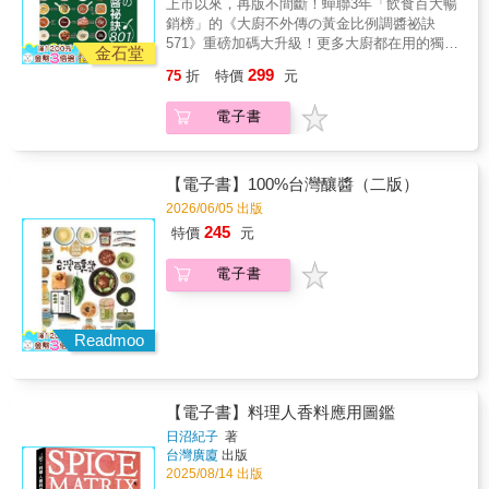
上市以來，再版不間斷！蟬聯3年「飲食百大暢
銷榜」的《大廚不外傳の黃金比例調醬祕訣
571》重磅加碼大升級！更多大廚都在用的獨家
金石堂
配方比例，全面公開！將專業技巧簡單化，用
299
75
折
特價
元
常見調味料變化801種「美味醬料」，讓家常菜
輕鬆升級！還能天天換口味、三餐吃不膩。君
電子書
品酒店西餐行政主廚 王輔立、國宴主廚 邱寶
郎、家政煮廚 金基師、粉絲專頁「愛珠私房
菜」版主 愛珠，聯合推薦！
【電子書】100%台灣釀醬（二版）
2026/06/05 出版
245
特價
元
電子書
Readmoo
【電子書】料理人香料應用圖鑑
日沼紀子
著
台灣廣廈
出版
2025/08/14 出版