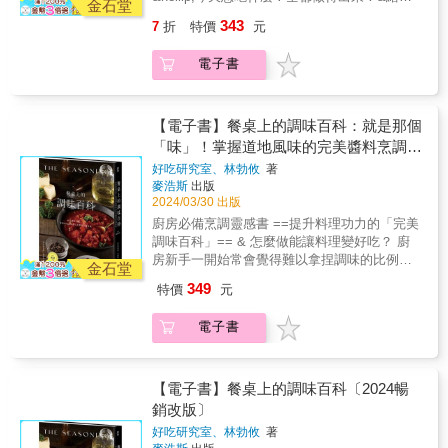
備菜、宴客餐、地方小吃、異國料理、沙拉涼
金石堂
值。此外，在Part2、Part3也以一日所需蔬菜量
理小白、新手人妻＆煮夫、變不出新花樣的老
拌菜&hellip;燉煮、燒炙、焗烤、肉排沾醬、醃
343
7
折
特價
元
來估計料理所使用的蔬食，可以更輕鬆地控制
媽，餐桌上吃不膩的最強祕技，就是醬料和調
漬醬汁、甜點淋醬&hellip;麵飯、排餐、點心等
飲食攝取。不必擔心醬料熱量，透過這本書一
味的黃金比例！&烹飪界超實用教科書，一次抓
東西方經典美味，從基本款到變化版，史上最
起吃得美味又健康！ & 專家真摯推薦 & 簡單易
電子書
住挑嘴人的胃&料理包BYE BYE，歷久不衰的
多，647款獨門醬料＋調味配方，祕製技法大公
記的5種萬用淋拌醬，從涼拌菜到肉料理及主食
調味祕訣，一次大公開！&👍✦ 糖醋排骨、馬
開！最簡單的料理調味研究室，一次快速學到
都通用，讓餐桌菜色口味多變化！──「珈常
鈴薯燉肉、照燒魚排、薑汁燒肉、漢堡排、味
好。煎煮炒炸，燜蒸拌烤&hellip;輕鬆掌握做菜
日々雜話曆」料理分享家 / Roka & 善用生活中
噌鯖魚&hellip;✦ 麻婆豆腐、紅燒肉、蛋包飯、
【電子書】餐桌上的調味百科：就是那個
的門道！ &
的平凡，創造出美味＆香氣的奏鳴曲，一本充
咖哩飯、拿坡里義大利麵、韓式拌飯&hellip;✦
「味」！掌握道地風味的完美醬料烹調事
滿魅力的醬料好書！──中全聯會團膳廚師委員
水煮魚、白酒燉雞肉、番茄湯、洋蔥湯、起司
典
好吃研究室、林勃攸
著
會主任委員 / 小周師 &
鍋、大阪燒、親子丼&hellip;✦ 芥末烤魚、坦都
麥浩斯
出版
里烤雞、義式溫沙拉、帕馬森起司拌飯、拔絲
2024/03/30 出版
地瓜&hellip;中式、日式、美式、義式、韓式、
廚房必備烹調靈感書 ==提升料理功力的「完美
東南亞酸辣料理，菜色好多吃不完～【本書特
調味百科」== & 怎麼做能讓料理變好吃？ 廚
色】掌握下廚基本公式，菜色變化好輕鬆！常
房新手一開始常會覺得難以拿捏調味的比例與
備菜、宴客餐、地方小吃、異國料理、沙拉涼
金石堂
時機， 該加幾匙鹽、蔥薑蒜放多少、好吃的那
拌菜&hellip;燉煮、燒炙、焗烤、肉排沾醬、醃
349
特價
元
個「味」究竟怎麼調？ 為食物調味是一件既挑
漬醬汁、甜點淋醬&hellip;麵飯、排餐、點心等
戰又有趣的事，方法永遠不止一種， 鹽糖酒等
東西方經典美味，從基本款到變化版，史上最
電子書
基礎調味品，加上各式各樣的複方調味料， 打
多，647款獨門醬料＋調味配方，祕製技法大公
開你的味覺敏銳與想像力，跟著書中大廚的經
開！最簡單的料理調味研究室，一次快速學到
驗配方多加嘗試， 記住自己喜歡的口味後，將
好。煎煮炒炸，燜蒸拌烤&hellip;輕鬆掌握做菜
能排列組合出無限可能的料理風味。 & 書中詳
【電子書】餐桌上的調味百科〔2024暢
的門道！ &
細介紹105種日常調味料與辛香料的風味特色，
銷改版〕
適合搭配哪些食材？特殊用法？挑選、保
好吃研究室、林勃攸
著
存⋯⋯等 理解調味精華後，即可變化出128款