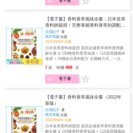
電子書
源，也是永恆的參考； 傳授醬汁的黃金比例，
也教你餐桌美學與盤飾技巧； 賦予家庭餐桌浪
漫風情，也是專業的吸金指南。 & 跟著Phoebe
玩食藝，做出法式醬汁神魂── ★輕鬆提味：8
【電子書】香料香草風味全書：日本首席
款法國餐桌常備油醋醬汁，輕鬆為食材施展變
香料師親授！完整掌握香料香草的調配知
裝魔法。 ★吮指回味：17款必學沾醬、抹醬和
識與料理祕訣！
日沼紀子
著
香料油，立馬挑起口腹之欲。 ★傳世風味：18
馬可孛羅
出版
款精選法國經典醬汁，雋永的法式風味躍上舌
2022/08/04 出版
尖。 ★老饕涎味：21款Phoebe招牌醬汁，重現
日本首席香料師親授 廚房必備香草香料實用圖
品饕客再三指名之特色風味。 ★大膽玩味：29
解全書 & 150種香料香草知識 + 110道異國風味
組結合多元面相之Phoebe獨創配方，啟竇食藝
食譜 + 16種綜合香料配方 全圖解方式，一次輕
創作的奇思妙想。 ★獨家獻藝：法、德、中、
金石堂
輕鬆鬆搞懂香料、香草的搭配料理知識！ &
美客座主廚與美食家聯手獻上19組私房醬汁，
406
7
折
特價
元
&Oslash;替中西料理增色添香的八角茴香、奧
讓你一探名家手藝與觀點。 & ◎中英雙語 &
勒岡、百里香 &Oslash;製作咖哩不可或缺的孜
電子書
然、薑黃、小茴香 &Oslash;醃漬入味就用迷迭
香、鼠尾草、芫荽 &Oslash;與烘焙糕點最對味
的丁香、肉桂、香莢蘭 &Oslash;泡製香草茶最
常用薄荷、檸檬香茅、薰衣草 & ──150種香草
【電子書】香料香草風味全書（2022年
與香料全知識及料理法，通通告訴你！── & 擁
新版）
有療癒味蕾與神奇療效的香料與香草，早已跟
日沼紀子
著
我們的飲食生活密不可分。本書引導你從香料
馬可孛羅
出版
的基礎知識入門，輔以圖解與圖表方式介紹上
2022/08/04 出版
百種常用的香草與辛香料，循序漸進了解其特
日本首席香料師親授 廚房必備香草香料實用圖
徵、功用、療效、保存方式，甚至是如何烹調
解全書 & 150種香料香草知識 + 110道異國風味