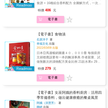
出美味佳餚，帶你進入單一香料所無法呈現的
食譜 + 16種綜合香料配方 全圖解方式，一次輕
深奧香氣世界！ & 超乎想像的香料香草運用：
Readmoo
輕鬆鬆搞懂香料、香草的搭配料理知識！ &
&para;基本綜合香料混合配方 異國基底、BBQ
406
特價
元
&Oslash;替中西料理增色添香的八角茴香、奧
基底、中式基底、南法基底、義大利基底
勒岡、百里香 &Oslash;製作咖哩不可或缺的孜
&hellip;&hellip;，將多種香料混合，就能調配出
電子書
然、薑黃、小茴香 &Oslash;醃漬入味就用迷迭
單一香料所無法呈現的全新香味，讓料理變得
香、鼠尾草、芫荽 &Oslash;與烘焙糕點最對味
更美味。 & &para; 大人小孩都愛的美味咖哩
的丁香、肉桂、香莢蘭 &Oslash;泡製香草茶最
不用咖哩塊，教你自行調製簡單的原味咖哩、
常用薄荷、檸檬香茅、薰衣草 & ──150種香草
【電子書】食物漬
甘甜的薑黃咖哩、微嗆的小茴香咖哩、濃郁的
與香料全知識及料理法，通通告訴你！── & 擁
孜然咖哩，喜歡咖哩的你千萬別錯過！ &
石原洋子
著
有療癒味蕾與神奇療效的香料與香草，早已跟
幸福文化
出版
&para; 一次學會調製香料醬 只要有果汁機就能
我們的飲食生活密不可分。本書引導你從香料
2022/03/09 出版
完成，放入簡單香料攪打後，即可成為多用途
的基礎知識入門，輔以圖解與圖表方式介紹上
香料醬，拌義大利麵、抹麵包、淋沙拉、當沾
日本亞馬遜暢銷圖書４０，０００冊 每個廚房
百種常用的香草與辛香料，循序漸進了解其特
醬都好吃。 & &para; 沏一壺療癒身心的香草茶
主婦都應該要有一本的醃漬事典 作者親嘗、試
徵、功用、療效、保存方式，甚至是如何烹調
在茶葉中加入不同香料香草，例如肉桂、丁
做無數次的漬物配方黃金比例 21款水果x 29款
出美味佳餚，帶你進入單一香料所無法呈現的
香、生薑、薄荷等，即可調配出風味迷人的香
蔬菜x 8款肉魚類x 12款調味料x 29款延伸料理
279
深奧香氣世界！ & 超乎想像的香料香草運用：
Readmoo
特價
元
草茶飲，是清新紓壓的好選擇！ & 【本書特
& 「漬」是一種為了延長食物的風味的天然保
&para;基本綜合香料混合配方 異國基底、BBQ
色】 ★超詳盡的香草香料知識庫： 收錄150種
存方法，春夏秋冬，因為懂得按照季節「醃
基底、中式基底、南法基底、義大利基底
電子書
香草與辛香料知識，帶你了解香料的形態特
漬」，讓食物更有層次、更豐富，也更有靈
&hellip;&hellip;，將多種香料混合，就能調配出
徵、功用、療效與使用方法。 ★貼心收錄香氛
魂。 本書裡介紹了當季保存用食品和最適合常
單一香料所無法呈現的全新香味，讓料理變得
與食材圖表： 每一種香料香草都附有香氣與食
備在家的常備品食譜。這些保存食物會隨著時
更美味。 & &para; 大人小孩都愛的美味咖哩
材搭配性圖表，幫助你更有效率地吸收知識，
間經過而添增風味，緊急時刻也能拿來當成備
【電子書】女巫阿娥的香料廚房：活用四
不用咖哩塊，教你自行調製簡單的原味咖哩、
靈活運用於各類菜單。 ★色香味俱全的健康食
用食品。 & ▎醃漬、風乾，可延長食材香氣 依
季常備香料，做出健康療癒的餐桌風景
甘甜的薑黃咖哩、微嗆的小茴香咖哩、濃郁的
法： 延伸食譜涵蓋沙拉、異國料理、湯品、糕
照每種食材不同產季，把四季果蔬和肉魚物產
孜然咖哩，喜歡咖哩的你千萬別錯過！ &
阿娥（洪慧芳）
著
點、香料醬到特製茶飲，一本在手全部搞定！
等，使用鹽漬、糖漬、鹽辛、醋漬、醬油醃等
聯經
出版
&para; 一次學會調製香料醬 只要有果汁機就能