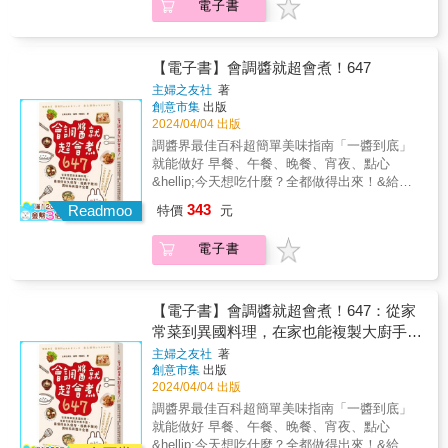
電子書
受大眾歡迎。這次以自身對美食的研究，使用
材的味道。 只需要一個平底鍋就能製作，程序
共收錄103道料理，涵蓋了純蔬菜料理、蛋白質
難雜症，第一次嘗試不用怕失敗 「原來真正偉
家中常備的調味料，調配出黃金比例的專用
雖然簡單，風味卻很道地。 種類多變，健康美
料理、主食級料理、常備菜、湯料理等，不僅
大的主廚不只魔法超群，也不吝於分享其中的
醬，不僅取得方便且調製簡單，再使用果醬瓶
味，吃再多都不會膩！ 鑽研香料超過20年的日
提供了多樣的料理選擇，還能滿足不同飲食習
秘密。我最近又再一次感受到『咖哩的精髓就
冷藏保存也不佔空間。這些萬用淋拌醬為菜餚
本咖哩達人「東京咖哩番長」水野仁輔 集畢生
【電子書】會調醬就超會煮！647
慣和口味偏好的需求。從清爽的涼拌菜，到豐
在於香料的運用』。所以，假如有一位能做出
提升風味，也帶來嶄新的美食體驗。 & 特色
咖哩研究之大成，得出的美味方程式： 3道步
富的肉料理，再到營養均衡的主食餐，在每道
至高美味咖哩的主廚在你眼前展現手藝，千萬
主婦之友社
著
2：簡單好吃！只要將食材用「醬」調味，新手
驟「切菜、煎炒、燉煮」 X &3種香料「薑黃
料理為餐桌增添色彩的同時，也能保持飲食的
創意市集
出版
不能錯過他的香料魔法，絕對不能。」 ──水野
也能端出餐廳級美味 本書收錄的食譜皆製作簡
粉、卡宴辣椒粉、孜然粉」 就能做出風味正
健康均衡。 & 特色4：標示貼心！在享受美味
2024/04/04 出版
仁輔 &
易，只要將食材煮熟或是把蔬果洗淨切塊後，
宗，口味多變的印度風香料咖哩！ ●掌握製作
佳餚的同時，也要注重飲食的營養攝取 本書中
調醬界最佳百科超簡單美味指南「一醬到底」
再拌入特製醬料調味，就能完成一道可口料
咖哩的基礎3步驟「切菜、煎炒、燉煮」，不同
以「一人份」為設定，每一道菜皆有標示熱
就能做好 早餐、午餐、晚餐、宵夜、點心
理。例如在煎番茄淋上醬油韭菜醬、在花椰菜
食材搭配不同技巧，小小關鍵讓美味大大升級
量、膳食纖維，讓你清楚掌握食物的營養價
&hellip;今天想吃什麼？全都做得出來！&給料
蝦仁中拌入香蒜鯷魚熱沾醬、在雞柳、蓮藕中
●從基礎3香料「薑黃粉、卡宴辣椒粉、孜然
值。此外，在Part2、Part3也以一日所需蔬菜量
理小白、新手人妻＆煮夫、變不出新花樣的老
拌入美味鹽蔥醬等。不僅適合忙碌的生活節
343
粉」開始進入香料大千世界，認識何謂初始、
Readmoo
特價
元
來估計料理所使用的蔬食，可以更輕鬆地控制
媽，餐桌上吃不膩的最強祕技，就是醬料和調
奏，也能讓新手在家中輕鬆做出精緻可口的料
基本、結尾香料 ●飯後想要來杯印度奶茶嗎？
飲食攝取。不必擔心醬料熱量，透過這本書一
味的黃金比例！&烹飪界超實用教科書，一次抓
理。 & 特色3：種類豐富！調味醬結合蔬菜、
活用香料的18道副菜食譜，豐富餐桌色彩與香
起吃得美味又健康！ & 專家真摯推薦 & 簡單易
電子書
住挑嘴人的胃&料理包BYE BYE，歷久不衰的
蛋白質、米食飯麵，變化百道好滋味料理 書中
氣 ●收錄關於自製咖哩的20題QA，解決所有疑
記的5種萬用淋拌醬，從涼拌菜到肉料理及主食
調味祕訣，一次大公開！&👍✦ 糖醋排骨、馬
共收錄103道料理，涵蓋了純蔬菜料理、蛋白質
難雜症，第一次嘗試不用怕失敗 「原來真正偉
都通用，讓餐桌菜色口味多變化！──「珈常
鈴薯燉肉、照燒魚排、薑汁燒肉、漢堡排、味
料理、主食級料理、常備菜、湯料理等，不僅
大的主廚不只魔法超群，也不吝於分享其中的
日々雜話曆」料理分享家 / Roka & 善用生活中
噌鯖魚&hellip;✦ 麻婆豆腐、紅燒肉、蛋包飯、
【電子書】會調醬就超會煮！647：從家
提供了多樣的料理選擇，還能滿足不同飲食習
秘密。我最近又再一次感受到『咖哩的精髓就
的平凡，創造出美味＆香氣的奏鳴曲，一本充
咖哩飯、拿坡里義大利麵、韓式拌飯&hellip;✦
常菜到異國料理，在家也能複製大廚手
慣和口味偏好的需求。從清爽的涼拌菜，到豐
在於香料的運用』。所以，假如有一位能做出
滿魅力的醬料好書！──中全聯會團膳廚師委員
水煮魚、白酒燉雞肉、番茄湯、洋蔥湯、起司
富的肉料理，再到營養均衡的主食餐，在每道
藝，最值得永久保存、經典不敗的調味料
至高美味咖哩的主廚在你眼前展現手藝，千萬
主婦之友社
著
會主任委員 / 小周師 &
鍋、大阪燒、親子丼&hellip;✦ 芥末烤魚、坦都
料理為餐桌增添色彩的同時，也能保持飲食的
創意市集
出版
不能錯過他的香料魔法，絕對不能。」 ──水野
與醬汁全書
里烤雞、義式溫沙拉、帕馬森起司拌飯、拔絲
健康均衡。 & 特色4：標示貼心！在享受美味
2024/04/04 出版
仁輔 &
地瓜&hellip;中式、日式、美式、義式、韓式、
佳餚的同時，也要注重飲食的營養攝取 本書中
調醬界最佳百科超簡單美味指南「一醬到底」
東南亞酸辣料理，菜色好多吃不完～【本書特
以「一人份」為設定，每一道菜皆有標示熱
就能做好 早餐、午餐、晚餐、宵夜、點心
色】掌握下廚基本公式，菜色變化好輕鬆！常
量、膳食纖維，讓你清楚掌握食物的營養價
&hellip;今天想吃什麼？全都做得出來！&給料