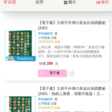
篩選
排序
圖片
條列
【電子書】大廚不外傳の黃金比例調醬祕
訣801
學研編輯部
著
台灣廣廈
出版
2026/06/25 出版
上市以來，再版不間斷！蟬聯3年「飲食百大暢
銷榜」的《大廚不外傳の黃金比例調醬祕訣
571》重磅加碼大升級！更多大廚都在用的獨家
Readmoo
配方比例，全面公開！將專業技巧簡單化，用
299
特價
元
常見調味料變化801種「美味醬料」，讓家常菜
輕鬆升級！還能天天換口味、三餐吃不膩。君
電子書
品酒店西餐行政主廚 王輔立、國宴主廚 邱寶
郎、家政煮廚 金基師、粉絲專頁「愛珠私房
菜」版主 愛珠，聯合推薦！
【電子書】大廚不外傳の黃金比例調醬祕
訣801：熱銷上萬冊，增量升級版！主廚
們的私藏調味公式，讓家常料理升等餐廳
學研編輯部
著
台灣廣廈
出版
美味
2026/06/25 出版