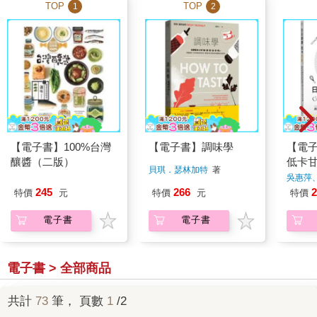
TOP
TOP
1
2
【電子書】100%台灣
【電子書】調味學
【電
釀醬（二版）
低卡
貝琪．瑟林加特
著
吳惠萍
245
266
2
特價
元
特價
元
特價
電子書
電子書
電子書 > 全部商品
共計
73
筆， 頁數
1
/2