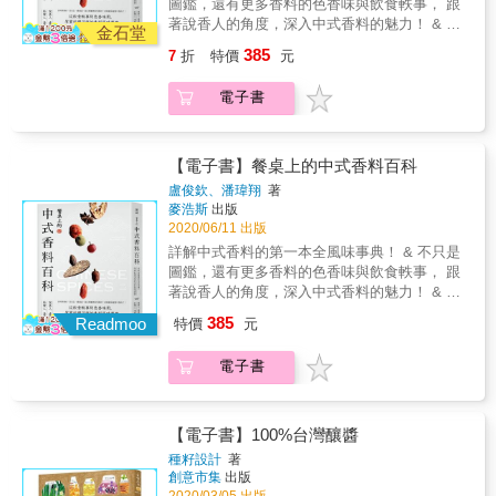
圖鑑，還有更多香料的色香味與飲食軼事， 跟
絕於體外之餘，可以藥草製作濃蜜茶，提振免
香蕉的甘美，加入蘭姆酒香氣更為突出。 ☉草
方式，自己實驗成功的操作方式，是最好的食
料理皆適宜。 ☉玫瑰果醬：飄散著淡淡的玫瑰
著說香人的角度，深入中式香料的魅力！ & 八
疫力。
莓白巧克力果醬：濃厚的可可韻味與清爽的草
金石堂
譜，也最適合自己。 & 香料保健室 在COVID-
香氣，加入紅茶飲用洋溢著浪漫優雅的味道。
角、枸杞、胡椒、花椒、紅棗、人蔘、肉桂
莓交織，馥郁滋味讓人想一直品嚐。 ☉蘋果肉
385
7
折
特價
元
19疫情持續的當下，可以選擇在生活中攝取可
☉櫻桃＆紅酒果醬：是在歐美十分常見的櫻桃
&hellip;&hellip; 這些我們再熟悉不過的味道，
桂果醬：帶點肉桂氣息的蘋果果醬，宛如蘋果
能有效的成分，期許在體內創造出一個讓外來
果醬，水果本身的酸味與香氣都讓人期待。 ☉
從前，常常是去中藥行買的， 藥櫃子裡的藥
派的風味。 ☉柑橘果醬：微苦味和香氣互補，
的細菌、病毒不易入侵或複製的環境，協助身
電子書
檸檬蛋黃醬：雞蛋所製作的蛋黃醬，與卡士達
材，轉身進了廚房， 就在日常餐食中，烹出了
是柑橘皮手作果醬才有的天然風味。 ◆創意口
體免疫系統工作，讓該留下的可以留下來，不
醬類似，通常被填入派或是塔皮的內餡。 ◆必
精彩絕倫的色香味。 & 但你知道嗎？ 薏仁？芡
味果醬─常見的水果都可以製作成果醬，跟著作
屬於身體的可以被消除。 & 奧勒岡，又名披薩
吃風味抹醬─只要準備好各式不同口味的抹醬，
實？誰才是四神湯的主角！ 常見的鮮豔紅胡
者的創意配方你都成功完成 ☉杏桃生薑果醬：
草，可殺菌抗病毒、助消化，對感冒、發炎、
日常的麵包會有更多不同的吃法 ☉巧克力抹醬
椒，是真的紅胡椒嗎？ 原來，香果打破後裡面
【電子書】餐桌上的中式香料百科
生薑獨有的微辣感讓人吃了就上癮。 ☉香瓜果
脹氣和腹部不適也有很好的療效，常加入義大
──僅利用巧克力、牛奶與奶油製作而成的抹
就是肉豆蔻？ 厲害的薑母鴨湯底，絕對有三奈
醬：直接吃就很美味，非常適合搭配豬肉料理
盧俊欽、潘瑋翔
著
利麵紅醬和披薩的番茄糊裡面提香。 & 月桂
醬，口感十分厚實的抹醬。 ☉核桃奶油抹醬─
的功勞！ 古早味的黃色粉粿，是用梔子染出來
麥浩斯
出版
或生火腿。 ☉芒果果醬：整體呈現馥郁又濃稠
葉，是湯品中的常客，加進牛肉湯、蔬菜湯、
滿滿濃郁的核桃香氣，奢侈的味道容易使人上
的&hellip; & 香料與藥材，常常是一體兩面，
2020/06/11 出版
的質地，濃厚的甘甜與滿載著熱帶香氣。 ☉奇
排骨湯，甚至滷肉的時候加一點也很好。將月
癮。 ☉紅豆牛奶抹醬─傳統的紅豆餡外觀，深
放在藥櫃子裡的是中藥，拿到廚房就變香料
異果果醬：奇異果的口感被做成果醬後吃起來
詳解中式香料的第一本全風味事典！ & 不只是
桂葉加到藥草茶裡面，很適合預防感冒。 & 藥
邃且新潮的味道讓人驚奇連連。 ☉黑芝麻豆乳
了！ & 作者從熟悉的藥鋪角度出發，為眾多的
是完全不同的美味。 ☉鳳梨粉紅胡椒果醬：鳳
圖鑑，還有更多香料的色香味與飲食軼事， 跟
草蜜茶，在運用肥皂、酒精與口罩把病原體阻
抹醬─芝麻的油脂與香氣擴散開來,馥郁的口味
中式香料梳理系統， 以香料食材的觀點，告訴
梨酵素可使肉類吃起來更軟嫩，拿來製作肉類
著說香人的角度，深入中式香料的魅力！ & 八
絕於體外之餘，可以藥草製作濃蜜茶，提振免
讓人印象深刻。 ◆蔬菜鹹味抹醬─使用蔬菜製
我們不同香料植物的特性， 辨別相似的種類？
料理皆適宜。 ☉玫瑰果醬：飄散著淡淡的玫瑰
角、枸杞、胡椒、花椒、紅棗、人蔘、肉桂
疫力。
作的果醬吃不膩，大人小孩都喜歡。 ☉紅蘿蔔
385
怎麼挑選上品？看色聞味的方法， 無論增香、
Readmoo
特價
元
香氣，加入紅茶飲用洋溢著浪漫優雅的味道。
&hellip;&hellip; 這些我們再熟悉不過的味道，
抹醬：吃得到紅蘿蔔本身的甜味，加入蜂蜜後
去腥、或調色、滋補、賦予甜味&hellip; 中式香
☉櫻桃＆紅酒果醬：是在歐美十分常見的櫻桃
從前，常常是去中藥行買的， 藥櫃子裡的藥
有小時候熟稀的味道。 ☉南瓜抹醬：蔬菜抹醬
料從過去到現在，一直都在我們的生活中扮演
電子書
果醬，水果本身的酸味與香氣都讓人期待。 ☉
材，轉身進了廚房， 就在日常餐食中，烹出了
中最有人氣的一款。容易入口的口感，讓小朋
著重要的角色。 & 【本書特色】 & ✦首創更好
檸檬蛋黃醬：雞蛋所製作的蛋黃醬，與卡士達
精彩絕倫的色香味。 & 但你知道嗎？ 薏仁？芡
友也都吃得津津有味。 ☉紫心番薯抹醬：讓人
理解的中式香料系統 收錄96種中式常用香料，
醬類似，通常被填入派或是塔皮的內餡。 ◆必
實？誰才是四神湯的主角！ 常見的鮮豔紅胡
沉醉的美麗紫色抹醬，鬆軟的口感使人吃了心
以植物家族與香料性味分類述說， 更容易融會
吃風味抹醬─只要準備好各式不同口味的抹醬，
椒，是真的紅胡椒嗎？ 原來，香果打破後裡面
【電子書】100%台灣釀醬
情放鬆。 ☉小番茄的鹹味抹醬：藉由蜂蜜與鹽
貫通，快速理解龐雜的香料知識， 梳理出清晰
日常的麵包會有更多不同的吃法 ☉巧克力抹醬
就是肉豆蔻？ 厲害的薑母鴨湯底，絕對有三奈
的提味，撒上羅勒葉，抹在烤得酥脆的法國麵
種籽設計
著
的辨識脈絡。 & ✦掌握香料的七種關鍵風味調
──僅利用巧克力、牛奶與奶油製作而成的抹
的功勞！ 古早味的黃色粉粿，是用梔子染出來
包上。 ☉檸檬的鹹味抹醬：當成生魚片、義式
創意市集
出版
性 酸、苦、甘、澀、辛、鹹、涼、麻！ 每種香
醬，口感十分厚實的抹醬。 ☉核桃奶油抹醬─
的&hellip; & 香料與藥材，常常是一體兩面，