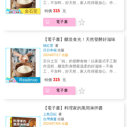
美乃滋醃漬醬，或是南洋風味的香菇魚露醬、
調味道的平衡，以醬油、味醂和米酒1：1：1為
工，不加料，好天然，家人吃得最放心。作者
味」留在口腔內更久， 哪些菜餚非「加油」不
味好夥伴。 怎麼運用酸來平衡油膩感？每種帶
香氣濃郁的韓式辣椒醬也很對味！只要用超市
基礎的百搭萬用醬汁。韓式醬汁► 辛辣但溫和
以資深的釀製經驗，用最簡單、天然的發酵方
可，否則味道會稀薄而無力？油脂的祕密，本
酸味食材／調料的運用方式都一樣嗎？就讓作
315
都買得到的調味料，就可以簡單方便製作出多
金石堂
特價
元
為特色，辣椒粉是關鍵，建議用韓國進口的辣
式，從培育米麴、豆粕到釀造發酵，家庭式手
書要為讀者隆重揭曉。 ⊕苦 苦、澀、酸是許多人
者為你解惑。 ⊕甜 糖運用方式多元，舉凡焦糖
種調醬，不用很會煮，也能端出豐富又好吃的
椒粉才夠正宗。南洋醬汁► 代表醬料為魚露，
工製作流程，詳細解說做法、成功關鍵與保存
常掛嘴邊，卻在料理與飲食過程中分辨不出的
化（把洋蔥炒得褐中帶黑）、中和苦味（用糖
百樣菜色，再也不用為料理傷腦筋。★一看就
電子書
並以酸甜辣為調味主軸，以濃郁辛香料點綴出
方法，讓你學會釀製26種廚房常備調味料、發
三件事。 本章舉的特殊例子與實驗讓人秒懂
調味苦的菊苣）、 平衡酸味（義大利肉醬中番
懂的「調醬比例圖解」，照著加就好吃的主廚
獨特魅力。 ◎ 本書特色特色1‧最好做！最懂
酵食物，延伸變化出30多種口味！不偷工，不
「苦」「澀」大不同！ 更重要的是，該怎麼抑
茄過酸時，可加點糖）；更能掩蓋野味的腥羶
不藏私配方！★拯救忙碌主婦、料理苦手、做
家常菜的主廚級料理老師，公開不失敗的「調
加料，百分之百「純」的發酵食物，自己釀造
制隱隱作「苦」之味、讓美味加分？有善用
（橙汁鴨）， 或搭配氣味濃重的食物（藍紋乳
菜新手，超過百道快速上桌的家常美味。★從
好醬」完美比例！本書作者川上文代不僅是星
吃得最放心，為自己和家人的飲食把關，品嘗
「苦」味入菜的好方法嗎？ 重新認識苦味、掌
【電子書】釀造食光！天然發酵好滋味
酪佐蜂蜜）。足見百搭、好用的糖，功能遠不
中西日韓到南洋料理，改變調醬就能簡單出
級餐廳出身，也是長期開設料理課程、出版超
天然美味，享受樂活每一天。◎不只增添迷人
握苦味，甚至活用苦味，或許，你的料理從此
韓紅育
著
止創造甜蜜滋味這麼簡單。 ⊕油 長期遭到妖魔化
菜，吃不膩的多樣變化。◎ 調醬再進化！掌
過百本食譜，深受日本媽媽們信賴的烹飪老
風味，更富有營養價值──發酵食物發酵不僅為
能提升至一種全新境界。 ⊕鮮 歡迎來到調味進階
日日幸福
出版
的油，近來被學界納入基本五味之外的第六
握5大風味關鍵，就能做出好吃的靈魂調醬！中
師。在本書中，她將多年來反覆試驗、改良的
食物增添甘鮮風味及香氣，更在發酵的過程
班。熟悉鹹、酸、甜、油、苦的門道後，不妨
2024/07/17 出版
味：油脂味。 你知道食物所含脂溶性分子就是
式醬汁► 關鍵為香氣、油和熱度，以大火快炒
「調醬比例」完整收錄，提供486種「家常化」
中，促進如酵母菌、乳酸菌、納豆菌等各式益
善用鮮味讓料理更臻完美。 舉凡質地單薄扁
百分之百「純」的發酵食物！以家庭式手工製
要靠料理中的油來帶出味道嗎？少了油很可能
釋放香氣，讓調醬味道層次再升級。 西式醬汁
的大廚調味祕密，帶你輕鬆做出餐廳級的美味
菌生長，轉化出人體好消化、好吸收的多種酵
平、含鹽量已足卻猶感少了些什麼，或者想替
作流程，釀造對身體最溫柔的好滋味～不偷
會美中不足。 而油的另一特性，就是把「餘
► 以鹽和胡椒為基本調味，再加入香草、辛香
料理！特色2‧最好用！多樣化的風味Ｘ烹調應
素、維生素，營養價值更加倍。◎做法最簡單
素菜增添一點「肉味」時， 統統可派鮮味食材
工，不加料，好天然，家人吃得最放心。作者
味」留在口腔內更久， 哪些菜餚非「加油」不
料等不同變化，強調口味豐富。 日式醬汁► 強
用，一次學會所有調醬配方，美味關鍵大公
易懂，小量生產也沒問題──在家釀造作者以多
上場──如香菇、乳酪、魚露、番茄膏，都是你
以資深的釀製經驗，用最簡單、天然的發酵方
可，否則味道會稀薄而無力？油脂的祕密，本
調味道的平衡，以醬油、味醂和米酒1：1：1為
開！ 本書中集結了日式高湯醬油、和風醬汁；
315
年的釀造經驗，以最簡易、自然的發酵方式，
的鮮味好朋友。 此外，作者還會告訴你鮮味應
Readmoo
特價
元
式，從培育米麴、豆粕到釀造發酵，家庭式手
書要為讀者隆重揭曉。 ⊕苦 苦、澀、酸是許多人
基礎的百搭萬用醬汁。韓式醬汁► 辛辣但溫和
西式紅白醬汁、手作美乃滋；中式糖醋醬、芝
從認識發酵微生物開始，到培育基礎的米麴、
用有哪些陷阱、怎麼判斷少了鮮味，而味精又
工製作流程，詳細解說做法、成功關鍵與保存
常掛嘴邊，卻在料理與飲食過程中分辨不出的
為特色，辣椒粉是關鍵，建議用韓國進口的辣
麻醬，還有韓式辣椒醬、南洋風魚露醬汁等最
豆粕、麥粕，詳細介紹各類發酵食物和釀造做
真的十惡不赦嗎？ 只會在過辣的菜餚裡加水
電子書
方法，讓你學會釀製26種廚房常備調味料、發
三件事。 本章舉的特殊例子與實驗讓人秒懂
椒粉才夠正宗。南洋醬汁► 代表醬料為魚露，
好應用的家庭調醬配方。只要按照比例調好
法，清楚標示操作關鍵並解釋重點，讓任何人
「稀釋」？然後在過鹹的湯裡猛丟根莖類植物
酵食物，延伸變化出30多種口味！不偷工，不
「苦」「澀」大不同！ 更重要的是，該怎麼抑
並以酸甜辣為調味主軸，以濃郁辛香料點綴出
醬，直接蘸、淋、拌就好吃，還可以運用在醃
都可以在家小量製作生產。◎多種配方食材變
「吸掉」鹹味？ 本書會逐一導正你過去的錯誤
加料，百分之百「純」的發酵食物，自己釀造
制隱隱作「苦」之味、讓美味加分？有善用
獨特魅力。 ◎ 本書特色特色1‧最好做！最懂
肉、炒菜、燉煮、鍋物中，讓料理全面升級！
換，不用擔心會吃膩──口味豐富★甘糀：放入
認知，並帶領各位有心做好菜、 卻還不得調味
吃得最放心，為自己和家人的飲食把關，品嘗
「苦」味入菜的好方法嗎？ 重新認識苦味、掌
家常菜的主廚級料理老師，公開不失敗的「調
【電子書】料理家的萬用淋拌醬
特色3‧最好吃！活用調醬變化，經典家常菜也能
電鍋保溫發酵就完成。→咖啡、玫瑰、豆漿、
要領的料理迷走出窘境，擺脫見樹不見林的困
天然美味，享受樂活每一天。◎不只增添迷人
握苦味，甚至活用苦味，或許，你的料理從此
好醬」完美比例！本書作者川上文代不僅是星
上島亞紀
著
吃出新滋味，各國料理風味快速掌握！料理的
南瓜甘糀★鹽麴：材料只需要鹽、米麴跟水。
擾。 跟著瑟林加特主廚學習調味的語言，你也
風味，更富有營養價值──發酵食物發酵不僅為
能提升至一種全新境界。 ⊕鮮 歡迎來到調味進階
級餐廳出身，也是長期開設料理課程、出版超
台灣廣廈
出版
關鍵在調醬！只要改變調醬，麻婆豆腐也可以
→義式香料、蒜香洋蔥、老薑鹽麴★味噌：用
能走完烹飪的最後一哩路、掌握料理好滋味。
食物增添甘鮮風味及香氣，更在發酵的過程
班。熟悉鹹、酸、甜、油、苦的門道後，不妨
過百本食譜，深受日本媽媽們信賴的烹飪老
2024/07/04 出版
是味噌清爽口味，或是孩子喜歡的番茄起司口
簡單的鹽或烘焙紙就能封口製作。→昆布、紅
★口碑推薦★ 談味覺的書多年來讀了許多，但