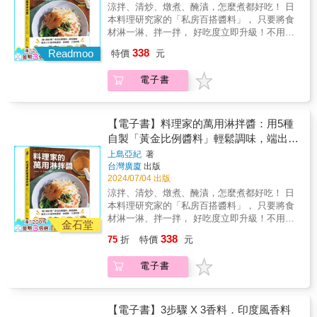
中，促進如酵母菌、乳酸菌、納豆菌等各式益
善用鮮味讓料理更臻完美。 舉凡質地單薄扁
師。在本書中，她將多年來反覆試驗、改良的
涼拌、清炒、燉煮、醃漬，怎麼煮都好吃！ 日
味；醬煮魚換成西式基底醬，就是充滿高級感
麴、紅藜、甜味味噌★水果酵素：學會一種就
大多數皆由智識科普著眼，此書之難得與獨到
菌生長，轉化出人體好消化、好吸收的多種酵
平、含鹽量已足卻猶感少了些什麼，或者想替
「調醬比例」完整收錄，提供486種「家常化」
本料理研究家的「私房百搭醬料」， 只要將食
的橄欖燉魚。本書不僅有「一醬多吃」的萬用
能應用多種水果。→洛神、青梅、檸檬、鳳梨
處，在於從實際烹調的應用面切入， 跳脫純粹
素、維生素，營養價值更加倍。◎做法最簡單
素菜增添一點「肉味」時， 統統可派鮮味食材
的大廚調味祕密，帶你輕鬆做出餐廳級的美味
材淋一淋、拌一拌， 好吃度立即升級！不用很
醬料，也教你如何「換醬不換菜」，透過改變
酵素★豆腐乳：用豆乾製作更省時。→水果酵
理論說解，將多年來已然建構完整的味覺論
易懂，小量生產也沒問題──在家釀造作者以多
上場──如香菇、乳酪、魚露、番茄膏，都是你
料理！特色2‧最好用！多樣化的風味Ｘ烹調應
會煮，也能輕鬆端出一桌菜 & 「珈常日々雜話
調醬，常做的料理也能出現新風貌！特色4‧最好
素、紅麴、傳統豆腐乳★醬油：以豆豉也能熬
述，進一步銜接導引至廚房裡的實作—— 鹹、
338
年的釀造經驗，以最簡易、自然的發酵方式，
的鮮味好朋友。 此外，作者還會告訴你鮮味應
Readmoo
用，一次學會所有調醬配方，美味關鍵大公
特價
元
曆」料理分享家 Roka、 全聯會團膳廚師委員
懂！從烹調失手如何補救到食材的重量大小，
煮出來。→柴魚、酵素、純麥白醬油本書特色
酸、甜、油、苦、鮮、香、辣、質地與顏色等
從認識發酵微生物開始，到培育基礎的米麴、
用有哪些陷阱、怎麼判斷少了鮮味，而味精又
開！ 本書中集結了日式高湯醬油、和風醬汁；
會主任委員 小周師，美味推薦！ 怎麼搭怎麼好
針對料理常見問題完整解惑！料理課程中最常
※種類多樣：從甘糀、鹽麴、味噌、豆腐乳到
等之既定學理如此，那麼，究竟該「如何調
豆粕、麥粕，詳細介紹各類發酵食物和釀造做
真的十惡不赦嗎？ 只會在過辣的菜餚裡加水
西式紅白醬汁、手作美乃滋；中式糖醋醬、芝
電子書
吃！每個家庭都需要的最好用醬料書 & 「每次
被問到的問題，都在本書中！不僅提供容易運
釀造醬油、水果酵素、康普茶，26種發酵食物
味」，才能真正達致平衡與美味？ 從概念、方
法，清楚標示操作關鍵並解釋重點，讓任何人
「稀釋」？然後在過鹹的湯裡猛丟根莖類植物
麻醬，還有韓式辣椒醬、南洋風魚露醬汁等最
煮的東西總是千篇一律？」 「不會其他調味方
用的調醬比例，所有食譜也清楚列出克數，以
通通教給你。※方便實用：「釀造筆記」附上
法、程序、時機甚至過頭了該如何搶救……均
都可以在家小量製作生產。◎多種配方食材變
「吸掉」鹹味？ 本書會逐一導正你過去的錯誤
好應用的家庭調醬配方。只要按照比例調好
式，吃膩了差不多的味道？」 「每天匆匆忙
及目測的食材大小判斷方式。此外，還包含不
材料百分比，便於以主要材料換算出其他材料
一一抽絲剝繭娓娓道來；讀之深有共鳴、獲益
換，不用擔心會吃膩──口味豐富★甘糀：放入
認知，並帶領各位有心做好菜、 卻還不得調味
醬，直接蘸、淋、拌就好吃，還可以運用在醃
忙，沒有時間認真做飯？」 & 長期活躍於料理
小心加太多鹽，或是辣度太高時如何調整等
的份量。做法以製作流程呈現，方便好閱讀。
【電子書】料理家的萬用淋拌醬：用5種
良多。 葉怡蘭／飲食生活作家、《Yilan美食生
電鍋保溫發酵就完成。→咖啡、玫瑰、豆漿、
要領的料理迷走出窘境，擺脫見樹不見林的困
肉、炒菜、燉煮、鍋物中，讓料理全面升級！
界、出版20多本食譜的上島亜紀老師， 不僅是
「料理不失敗祕訣」，解決烹調中的所有疑難
※口味豐富：不只學會基礎口味，由每種發酵
活玩家》網站主人
自製「黃金比例醬料」輕鬆調味，端出
南瓜甘糀★鹽麴：材料只需要鹽、米麴跟水。
擾。 跟著瑟林加特主廚學習調味的語言，你也
特色3‧最好吃！活用調醬變化，經典家常菜也能
著名烹飪老師，也是時常擔任餐飲顧問、開發
雜症。◎ 讀者推薦「各種調味和醬汁的配比
食物延伸變化出數種風味，讓你有更多美味運
103道美味蔬菜、肉蛋魚、主食料理
→義式香料、蒜香洋蔥、老薑鹽麴★味噌：用
能走完烹飪的最後一哩路、掌握料理好滋味。
上島亞紀
著
吃出新滋味，各國料理風味快速掌握！料理的
食譜的家庭料理研究家。 為了符合現代人「生
寫得非常清楚且一目了然，我覺得這是一本值
用。
台灣廣廈
出版
簡單的鹽或烘焙紙就能封口製作。→昆布、紅
★口碑推薦★ 談味覺的書多年來讀了許多，但
關鍵在調醬！只要改變調醬，麻婆豆腐也可以
活忙碌、又想好好吃飯」的需求， 她以快速、
得珍藏一輩子的書。我一直以來都有自己的調
2024/07/04 出版
麴、紅藜、甜味味噌★水果酵素：學會一種就
大多數皆由智識科普著眼，此書之難得與獨到
是味噌清爽口味，或是孩子喜歡的番茄起司口
方便、好吃為原則，首度公開自家常備「萬用
味方式，但翻閱之後，卻還是學到了很多！」
能應用多種水果。→洛神、青梅、檸檬、鳳梨
處，在於從實際烹調的應用面切入， 跳脫純粹
涼拌、清炒、燉煮、醃漬，怎麼煮都好吃！ 日
味；醬煮魚換成西式基底醬，就是充滿高級感
淋拌醬」！ & ►「芝麻味噌醬」──濃郁卻爽
──黑子「在圖書館看到，一眼就喜歡上了，於
酵素★豆腐乳：用豆乾製作更省時。→水果酵
理論說解，將多年來已然建構完整的味覺論
本料理研究家的「私房百搭醬料」， 只要將食
的橄欖燉魚。本書不僅有「一醬多吃」的萬用
口，和各種蔬菜、肉類都是絕配！ ►「醬油韭
是買了下來。因為我喜歡料理，這本書中內容
素、紅麴、傳統豆腐乳★醬油：以豆豉也能熬
述，進一步銜接導引至廚房裡的實作—— 鹹、
材淋一淋、拌一拌， 好吃度立即升級！不用很
醬料，也教你如何「換醬不換菜」，透過改變
菜醬」──冷熱皆宜的口味，輕鬆拌就是超級下
可以用在好多地方！」──朱順子◎ 料理專
金石堂
煮出來。→柴魚、酵素、純麥白醬油本書特色
酸、甜、油、苦、鮮、香、辣、質地與顏色等
會煮，也能輕鬆端出一桌菜 & 「珈常日々雜話
調醬，常做的料理也能出現新風貌！特色4‧最好
飯菜。 ►「美味鹽蔥醬」──在雞湯基底加入蔥
家，合力推薦（依姓名首字筆畫排序）「調醬
338
75
折
特價
元
※種類多樣：從甘糀、鹽麴、味噌、豆腐乳到
等之既定學理如此，那麼，究竟該「如何調
曆」料理分享家 Roka、 全聯會團膳廚師委員
懂！從烹調失手如何補救到食材的重量大小，
薑，大幅增添料理鮮味。 ►「香蒜鯷魚熱沾
是身為主廚給顧客享受味道的重要靈魂，不換
釀造醬油、水果酵素、康普茶，26種發酵食物
味」，才能真正達致平衡與美味？ 從概念、方
會主任委員 小周師，美味推薦！ 怎麼搭怎麼好
針對料理常見問題完整解惑！料理課程中最常
醬」──拌海鮮、夾三明治、煮通心粉都好吃。
食材改變調味比例是書中靈活焦點，擁有完美
電子書
通通教給你。※方便實用：「釀造筆記」附上
法、程序、時機甚至過頭了該如何搶救……均
吃！每個家庭都需要的最好用醬料書 & 「每次
被問到的問題，都在本書中！不僅提供容易運
►「蜂蜜洋蔥醬」──以平衡的甜與辛辣感，提
調醬比例在家也能輕鬆變大廚！」──美國
材料百分比，便於以主要材料換算出其他材料
一一抽絲剝繭娓娓道來；讀之深有共鳴、獲益
煮的東西總是千篇一律？」 「不會其他調味方
用的調醬比例，所有食譜也清楚列出克數，以
升食材本身滋味。 & 只要以家中現有調味料，
Green Mountain Retreat、Executive Chef｜李
的份量。做法以製作流程呈現，方便好閱讀。
良多。 葉怡蘭／飲食生活作家、《Yilan美食生
式，吃膩了差不多的味道？」 「每天匆匆忙
及目測的食材大小判斷方式。此外，還包含不
調出不同風味的黃金比例醬， 就算只把食材簡
建軒Stanley「486種醬料應用，只要學會一款
※口味豐富：不只學會基礎口味，由每種發酵
活玩家》網站主人
忙，沒有時間認真做飯？」 & 長期活躍於料理
小心加太多鹽，或是辣度太高時如何調整等
【電子書】3步驟 X 3香料．印度風香料
單汆燙、清炒甚至微波加熱， 也能透過淋拌醬
萬用醬，就能無限延伸 IDEA 應用。推薦這本