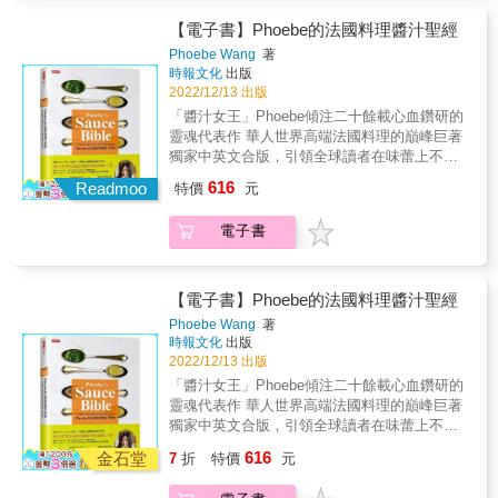
法調配出多層次的味道。 ✦中式、東南亞香料
日常餐點不需要追求「極上美味」，只需要製
料理上變化風味，最小化的調味料也能豐富餐
精選 中式香料是日常裡我們最熟悉的味道，針
作能讓自己與家人放鬆的料理就已經足夠。 &
【電子書】Phoebe的法國料理醬汁聖經
桌色彩！ & 這樣的你，不能錯過這本書！ ○健
對常用品項，將有進階介紹；東南亞香料則是
打開本書，就讓我們來探索「鹽」的可能性
Phoebe Wang
著
康生活實踐者 ○喜歡食材原味，口味清淡者 ○
跟著新住民帶來的異國滋味，一起走訪全台東
吧！ & ・只用鹽來調味x 32品 鹽煎、鹽炒、鹽
時報文化
出版
減重努力中的人 ○料理苦手，不懂調味料使用
南亞香料街，並從植物學的角度來認識香氣獨
拌、鹽煮、鹽蒸，不同食材對應不同的料理手
2022/12/13 出版
的新手小白 ○極簡生活家 &
特的東南亞香料們。 ✦由文化上理解，從
法，引出食材本身的美味就是這麼簡單！ & ・
「醬汁女王」Phoebe傾注二十餘載心血鑽研的
「吃」進展到「品味」 理解香料，就是理解一
加鹽搓揉醃漬x28品 家庭配菜輕鬆做，剩下的
靈魂代表作 華人世界高端法國料理的巔峰巨著
個國家對味道的觀點。在三杯雞裡加九層塔、
食材、多買的乾貨，只要加點鹽多個步驟，就
獨家中英文合版，引領全球讀者在味蕾上不斷
在剛盛好的麵線撒上香菜，是台灣人慣常的香
能做成常備菜，放在冰箱想吃隨時都有！ & ・
翻越高峰。 攜手法、德、中、美八位客座主廚
料用法，那歐美、印度、東南亞人又是怎麼看
616
鹽水調理法x30品 原來這樣做，就能保持蔬菜
Readmoo
特價
元
與美食家， 一同為你的料理加冕，教你體驗出
待與使用香料呢？了解他們的香料生活與飲食
的鮮脆！只要用這個比例，就能讓肉品更加多
醬汁的神魂精髓。 & 本書是你料理的靈感來
文化，有助於日後在看待異國料理時，更有見
汁！鹽水的功能超強大，美味的關鍵就在這
電子書
源，也是永恆的參考； 傳授醬汁的黃金比例，
解。 &
裡！ & ・混合鹽的應用 x8種鹽x16品 鹽可不是
也教你餐桌美學與盤飾技巧； 賦予家庭餐桌浪
只有鹹味！加入各種香料做成混合鹽，應用在
漫風情，也是專業的吸金指南。 & 跟著Phoebe
料理上變化風味，最小化的調味料也能豐富餐
玩食藝，做出法式醬汁神魂── ★輕鬆提味：8
【電子書】Phoebe的法國料理醬汁聖經
桌色彩！ & 這樣的你，不能錯過這本書！ ○健
款法國餐桌常備油醋醬汁，輕鬆為食材施展變
Phoebe Wang
著
康生活實踐者 ○喜歡食材原味，口味清淡者 ○
裝魔法。 ★吮指回味：17款必學沾醬、抹醬和
時報文化
出版
減重努力中的人 ○料理苦手，不懂調味料使用
香料油，立馬挑起口腹之欲。 ★傳世風味：18
2022/12/13 出版
的新手小白 ○極簡生活家 &
款精選法國經典醬汁，雋永的法式風味躍上舌
「醬汁女王」Phoebe傾注二十餘載心血鑽研的
尖。 ★老饕涎味：21款Phoebe招牌醬汁，重現
靈魂代表作 華人世界高端法國料理的巔峰巨著
品饕客再三指名之特色風味。 ★大膽玩味：29
獨家中英文合版，引領全球讀者在味蕾上不斷
組結合多元面相之Phoebe獨創配方，啟竇食藝
翻越高峰。 攜手法、德、中、美八位客座主廚
616
創作的奇思妙想。 ★獨家獻藝：法、德、中、
金石堂
7
折
特價
元
與美食家， 一同為你的料理加冕，教你體驗出
美客座主廚與美食家聯手獻上19組私房醬汁，
醬汁的神魂精髓。 & 本書是你料理的靈感來
讓你一探名家手藝與觀點。 & ◎中英雙語 &