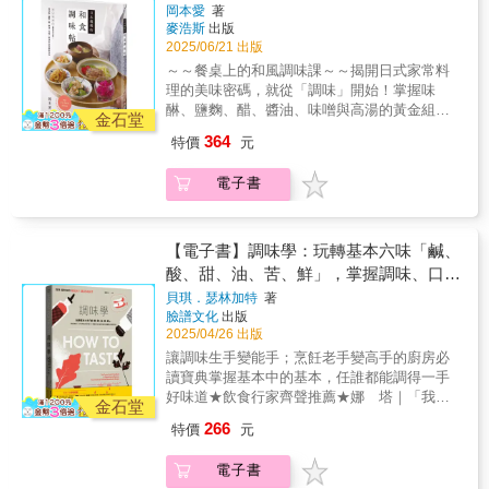
醋、醬油、味噌、高湯煮出完美家常味
徵，並附有料理食譜，讓你立即上手。 ‧環遊世
岡本愛
著
日本料理經典的調味法則「さしすせそ」為主
麥浩斯
出版
界香料：探索各國、不同地區的香料特殊用
軸——さ（砂糖）、し（鹽）、す（醋）、せ
2025/06/21 出版
法，開啟料理新靈感。 & 無論是家常菜，還是
（醬油）、そ（味噌），再加上不可或缺的底
異國風料理，這本書都能成為你廚房中的「香
～～餐桌上的和風調味課～～揭開日式家常料
味——高湯，帶你認識每一味調料的作用時
料寶典」。 讓你真正學會「如何用香料為料理
理的美味密碼，就從「調味」開始！掌握味
機、烹調邏輯與風味特性。不僅深入介紹每一
加分」，每一餐都充滿香氣、層次與驚喜！ &
醂、鹽麴、醋、醬油、味噌與高湯的黃金組
種調味料的背景、製法、風味差異、標示解讀
金石堂
本書特色 ◎最專業的香料調配師──以二十年研
合，不靠複雜技法，也能煮出最道地的和食滋
與選購指南，更收錄28款實用調味黃金比例，
364
特價
元
究與教學經驗出發，解密各式香料的迷人風
味。在料理選擇越來越多元的今天，會選擇、
與42道簡單易做的日式家常料理。從一碗味噌
韻！ ◎嶄新分類的香料矩陣──把香料感知邏輯
會使用調味料，是讓料理變好吃的重要一步。
湯、一鍋關東煮開始，體會和食的細膩與季節
電子書
化呈現，全盤掌握香料的知識與運用技巧！ ◎
你是否曾站在超市的調味料架前發愁，不知道
感，輕鬆煮出道地滋味。不論你是廚房新手，
最視覺化的香料百科──從香氣特色、形態特徵
該選哪種醬油、哪一款味噌？或者買了各種日
還是想精進日式料理的日常煮婦／煮夫，都能
到使用方法，了解89種常見香料！ ◎完美發揮
式調味料，卻總猶豫著該怎麼用？身為日式家
在這本書中找到喜歡的和食風味，並真正享受
食材的原味──按食材的濃郁與清淡特質，帶你
庭料理老師的作者，時常在料理教室中聽見這
【電子書】調味學：玩轉基本六味「鹹、
「會煮飯的幸福感」。這不只是一本食譜書，
組合出最完美的香料風味！ ◎多元應用的香料
些聲音——因此，她以教學經驗為基礎，寫下
酸、甜、油、苦、鮮」，掌握調味、口味
更是一份從日常出發、陪你深入理解和食靈
食譜──從日式、歐式、南洋到中式，收錄112
這本最貼近日常生活的日式調味指南。書中以
魂、打好調味基本功的溫柔指南。【本書特
與風味的根本，解鎖你從沒想過的隱藏版
貝琪．瑟林加特
著
道日常的香氣料理！ & 誠摯推薦（依姓氏筆畫
日本料理經典的調味法則「さしすせそ」為主
色】✦ 揭開日式家常菜的調味魔法從味醂、鹽
臉譜文化
出版
料理密技
排序） & 「臺灣人熱愛美食並非三言兩語能說
軸——さ（砂糖）、し（鹽）、す（醋）、せ
麴、醋、醬油、味噌到高湯，剖析和食背後的
2025/04/26 出版
完。但我時常認為：我們對於香料的認識與使
（醬油）、そ（味噌），再加上不可或缺的底
調味邏輯與烹調技法，讓你理解每一味調料的
讓調味生手變能手；烹飪老手變高手的廚房必
用，仍然與許多國家有著極大的落差。這本書
味——高湯，帶你認識每一味調料的作用時
角色，掌握「怎麼放、何時放、為什麼放」。
讀寶典 掌握基本中的基本，任誰都能調得一手
非常好的設立了一個指路圖，讓我們從基礎一
機、烹調邏輯與風味特性。不僅深入介紹每一
✦ 從零開始，煮出最耐吃的家滋味以日式美學
好味道 ★飲食行家齊聲推薦★ 娜 塔｜「我可
步一步認識香料的知識寶庫。」──餐飲內容創
種調味料的背景、製法、風味差異、標示解讀
金石堂
「五感設計」與營養均衡為核心，設計42道和
是生活家」臉書版主 楊馥如｜飲食作家 葉怡蘭
作者｜克里斯丁 & 「捨風味輪而選矩陣概念詮
與選購指南，更收錄28款實用調味黃金比例，
266
特價
元
風家常菜，即使從未下廚，也能從中學會正確
｜飲食生活作家、《Yilan美食生活玩家》網站
釋香料，光這一點就是一本值得收藏的香料
與42道簡單易做的日式家常料理。從一碗味噌
調味與食材搭配，享受料理的樂趣與溫度。✦
主人 韓良憶｜飲食旅遊作家、電臺主持人 蘿潔
書！激推！」──辛香料顧問．RASA主理人｜
湯、一鍋關東煮開始，體會和食的細膩與季節
電子書
實用黃金比例，讓每次下廚不失手收錄28款調
塔｜【蘿潔塔的廚房】 按食譜依樣畫葫蘆：
陳愛玲 & 「有理有序、體系類別詳實完整的一
感，輕鬆煮出道地滋味。不論你是廚房新手，