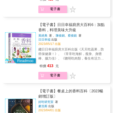
的醬料有畫龍點睛的效果，能讓桌上菜餚更加
美》、《善用南北貨，嘗百鮮、易保存，天天
餐，再也不用傷腦筋！ 不僅初學者能馬上輕鬆
出色美味。──家庭料理研究家／金基師 &
享美味》， 再度推出值得收藏、回味無窮，
上手， 廚藝高手更能聰明活用！ 本書特色 特
電子書
「香料」百科鉅作。 由阿發師、林美慧、梁幼
色1：740道醬料食譜史上最多！ 不論搭配海鮮
祥、柯俊年、徐天麟、黃景龍、陳寬定等 49位
肉類、蔬菜沙拉主食鍋物，或是拌、沾、淋、
各方領域專業菁英跨界肯定推薦！ 63種香料
煮、烤、滷，一日三餐不煩惱。 特色2：獨創
&times;64款實用調料&times;90道料理， 蒐錄
【電子書】日日幸福廚房大百科6：加點
酸甜辣鹹鮮口感標示！ 每一道食譜都有酸甜辣
並介紹各種香料的種類、使用方法與保存方
香料，料理美味大升級
鹹鮮香的標示，製作前就能預先清楚入口時的
式， 與最適合的烹調法，並且調製成各式調味
味道，口感不再踩雷。 特色3：一菜多吃的祕
黃經典
著 、
陳俊銘、蔡俊銳
著
料， 輕鬆烹調出中式、西式、南洋料理， 香氣
訣完整收錄！ 海鮮、肉類、各式蔬菜或是米飯
日日幸福
出版
四溢，美味更加分！ 如何讓廚房與餐桌上的料
麵食，甚至鍋物湯底，用醬料做靈活變化，既
2023/05/17 出版
理風味更上一層級？「加點香料」絕對是你的
簡單又省時。 特色4：主廚的美味配方比例公
繼日日幸福廚房大百科出版《天天吃蔬果，防
最佳選擇！各種香料不只能賦予香氣、增添風
開！ 把專業祕訣簡單化，從基本調味料、基本
癌保健康！》、 《常常吃海鮮，瘦身、身體
味，還是最天然的調色幫手。可以幫助你的料
醬汁配方到醬汁濃度的調整撇步，這一本就足
棒、腦力佳》、《聰明吃肉類，養生有活力，
理展現出全新的滋味與風情。 而大家所困擾的
Readmoo
夠。 好評推薦 這是一本實用調味工具書，優秀
不怕胖！》、 《靈活調味，廚藝＆料理更完
香料應該如何辨識、保存，發揮香料的優點？
413
特價
元
的醬料有畫龍點睛的效果，能讓桌上菜餚更加
美》、《善用南北貨，嘗百鮮、易保存，天天
本書全部為你解答，並且呈現多款不同香料所
出色美味。──家庭料理研究家／金基師 &
享美味》， 再度推出值得收藏、回味無窮，
調製而成的調味料，並用運在膾炙人口的中
電子書
「香料」百科鉅作。 由阿發師、林美慧、梁幼
式、西式、南洋料理中，所有困惑迎刃而解，
祥、柯俊年、徐天麟、黃景龍、陳寬定等 49位
從此廚房充滿香料芬芳，餐桌滿滿的豐富好滋
各方領域專業菁英跨界肯定推薦！ 63種香料
味！ 本書特色 ◎特色1：63種香料&times;64款
&times;64款實用調料&times;90道料理， 蒐錄
【電子書】餐桌上的香料百科〔2023暢
實用調料&times;90道料理 深入了解市面上常
並介紹各種香料的種類、使用方法與保存方
銷增訂版〕
見的香料，並且每一種香料皆描述適合的烹調
式， 與最適合的烹調法，並且調製成各式調味
法，並學會調製多款實用調味料，烹調出中
好吃研究室
著
料， 輕鬆烹調出中式、西式、南洋料理， 香氣
西、南洋多元料理。 ◎特色2：香料完整身份
麥浩斯
出版
四溢，美味更加分！ 如何讓廚房與餐桌上的料
介紹 提供香料英文名稱、學名俗名、主要產
2023/04/01 出版
理風味更上一層級？「加點香料」絕對是你的