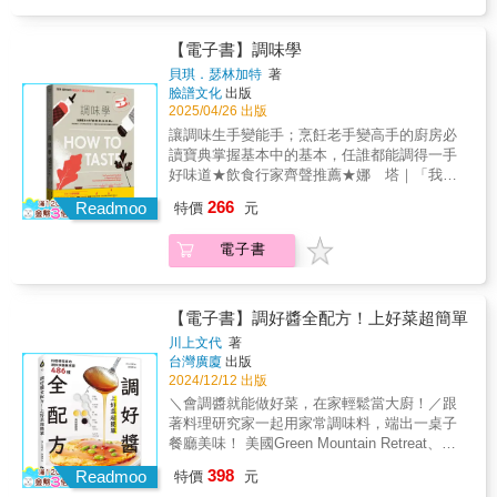
味延伸配方，涵蓋味噌湯變化、火鍋湯底、風
量、切、剁、磨、組合、加熱、判斷熟度，變
本香料全書。最折服是以味型區分，特色、屬
還是想精進日式料理的日常煮婦／煮夫，都能
味醋醬與鹽麴醬料，提供穩定、快速又美味的
出一桌像樣晚餐不算困難。 然而，我們一定看
性以至如何應用、相關地域料理等隨而一一分
在這本書中找到喜歡的和食風味，並真正享受
料理公式，讓每一次下廚都能穩定做出理想風
過數以百計的食譜，在列舉了食材清單、所需
【電子書】調味學
明歷歷，獲益良多。」──飲食生活作家‧
「會煮飯的幸福感」。這不只是一本食譜書，
味。
工具，並說明完製作步驟後， 留給讀者「依個
《Yilan美食生活玩家》網站主人｜葉怡蘭 &
更是一份從日常出發、陪你深入理解和食靈
貝琪．瑟林加特
著
人口味調味」、「酌量調味」、「適當調味」
「很榮幸能拜讀這本書，作者多年來對香料及
臉譜文化
出版
魂、打好調味基本功的溫柔指南。【本書特
等模稜兩可的指令。 什麼是調味？該怎麼正確
2025/04/26 出版
香草的研究及料理充滿熱情，用特有的方式及
色】✦ 揭開日式家常菜的調味魔法從味醂、鹽
調味？食譜沒說，你會不會調味？ 坊間充斥成
視角，將香料及香草分門別類，並化為實際行
麴、醋、醬油、味噌到高湯，剖析和食背後的
讓調味生手變能手；烹飪老手變高手的廚房必
千上萬食譜、烹飪技法、食材事典書籍，怎麼
動，融入料理之中，賦予料理新生命，達到畫
調味邏輯與烹調技法，讓你理解每一味調料的
讀寶典 掌握基本中的基本，任誰都能調得一手
就不見誰來為我們講解「調味的理論與原
龍點睛的境界。是值得收藏的一本好書！」──
角色，掌握「怎麼放、何時放、為什麼放」。
好味道 ★飲食行家齊聲推薦★ 娜 塔｜「我可
則」？ 這些迷惘的心聲，主廚貝琪．瑟林加特
食品公司研發顧問‧玖食柒食堂研發長｜盧俊欽
✦ 從零開始，煮出最耐吃的家滋味以日式美學
是生活家」臉書版主 楊馥如｜飲食作家 葉怡蘭
266
全都聽到了。 為了解決調味的大難題，她決定
Readmoo
特價
元
& 「告別香料小白！深入淺出解析香料奧祕，
「五感設計」與營養均衡為核心，設計42道和
｜飲食生活作家、《Yilan美食生活玩家》網站
寫作本書，為讀者解釋味覺產生的科學原理、
從基礎到應用，帶你從氣味感官走入香料世
風家常菜，即使從未下廚，也能從中學會正確
主人 韓良憶｜飲食旅遊作家、電臺主持人 蘿潔
基本六味「鹹、酸、甜、油、苦、鮮」在料理
電子書
界，創造層次豐富的美味料理。」──香草料理
調味與食材搭配，享受料理的樂趣與溫度。✦
塔｜【蘿潔塔的廚房】 按食譜依樣畫葫蘆：
中所扮演的角色、六種口味相互平衡的技巧
研究家｜藍偉華 & 「十分共時，日沼紀子與我
實用黃金比例，讓每次下廚不失手收錄28款調
量、切、剁、磨、組合、加熱、判斷熟度，變
等。 另外，她也將「辣與刺激性」、「酒
都進入香草的迷人世界二十年餘。香草的生活
味延伸配方，涵蓋味噌湯變化、火鍋湯底、風
出一桌像樣晚餐不算困難。 然而，我們一定看
精」、「質地」、「香氣」等純味覺外的元素
運用面向寬廣，而多年來以香草料理餐會為傳
味醋醬與鹽麴醬料，提供穩定、快速又美味的
過數以百計的食譜，在列舉了食材清單、所需
【電子書】調好醬全配方！上好菜超簡單
納入討論， 集結成一部架構完整、系統清晰的
遞主軸的我，對於書中以香料矩陣來解析辛香
料理公式，讓每一次下廚都能穩定做出理想風
工具，並說明完製作步驟後， 留給讀者「依個
川上文代
著
調味學之書。 本書要帶你： ☉認識「鹹、酸、
料風味，並詳述其用法及契合食材，相當佩服
味。
人口味調味」、「酌量調味」、「適當調味」
台灣廣廈
出版
甜、油、苦、鮮」味為料理與味蕾帶來的效果
也有所學習。是目前臺灣書市少見以香草香料
等模稜兩可的指令。 什麼是調味？該怎麼正確
2024/12/12 出版
☉調和上面六種基本味在一道料理中的平衡，
調味為主的風味百寶書。」──香草生活家｜
調味？食譜沒說，你會不會調味？ 坊間充斥成
＼會調醬就能做好菜，在家輕鬆當大廚！／跟
並嘗試各種可能的排列組合 ☉學會該如何拯救
Julia
千上萬食譜、烹飪技法、食材事典書籍，怎麼
著料理研究家一起用家常調味料，端出一桌子
一時失手、調味過重的菜餚 ☉了解在缺少某種
就不見誰來為我們講解「調味的理論與原
餐廳美味！ 美國Green Mountain Retreat、
調味劑或增味食材時，可依什麼原則尋找替代
則」？ 這些迷惘的心聲，主廚貝琪．瑟林加特
Executive Chef李建軒Stanley、美食作家黃婉
品 ☉用數十種實驗與食譜，將調味學的「紙上
398
全都聽到了。 為了解決調味的大難題，她決定
Readmoo
特價
元
玲、家政煮廚金基師 齊聲推薦！涼拌、燉煮、
談兵」化為「實戰經驗」 ☉撇開花俏炫技的做
寫作本書，為讀者解釋味覺產生的科學原理、