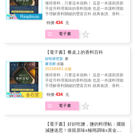
國、外觀、氣味特徵和保存方式，與適合的烹
懂得香料，只要這本就夠！ 這是一本讓廚房新
最佳選擇！各種香料不只能賦予香氣、增添風
調法等，讓您更清楚如何運用於烹調。 ◎特色
手提升料理風味的香料指南 也是一本讓料理能
味，還是最天然的調色幫手。可以幫助你的料
3：清楚標示烹調時間與火候 每道醬汁、食譜
手理解香料關鍵的豐富百科 經典食譜、香料文
理展現出全新的滋味與風情。 而大家所困擾的
Readmoo
皆標示食用份量、烹調時間和火候、主廚叮
化、最佳用法，一看就懂！ 香料常為食物帶來
香料應該如何辨識、保存，發揮香料的優點？
434
特價
元
嚀，搭配詳細步驟圖呈現，簡單易學、複製美
關鍵風味，從香料用法更能看到各地的風味縮
本書全部為你解答，並且呈現多款不同香料所
味百分百。 ◎特色4：貼心食材索引 附食材與
影；日常飲食中香料無處不在，於廚房裡、餐
調製而成的調味料，並用運在膾炙人口的中
電子書
相關料理索引，閱讀容易、貼心超實用，立刻
桌上隨時豐富著我們的味覺體驗，但你是不是
式、西式、南洋料理中，所有困惑迎刃而解，
可以找到想要學習的各國料理，並且能充分運
常知道某些香料的存在，卻從來不確定該怎麼
從此廚房充滿香料芬芳，餐桌滿滿的豐富好滋
用所有香料。 &
用？ 書中收錄96種一定要認識的世界香料，從
味！ 本書特色 ◎特色1：63種香料&times;64款
辨識、增香、調味等面向，詳解香料特色、複
【電子書】餐桌上的香料百科
實用調料&times;90道料理 深入了解市面上常
方搭配與烹調技巧；並延伸143道以香料提引美
見的香料，並且每一種香料皆描述適合的烹調
好吃研究室
著
味的料理，從經典菜式到創新應用，教你煮製
麥浩斯
出版
法，並學會調製多款實用調味料，烹調出中
出道地風味。 ｜本書特色｜ ✦96種香料圖鑑
2023/04/01 出版
西、南洋多元料理。 ◎特色2：香料完整身份
&mdash;&mdash;相似品項一次搞懂 大茴香、
介紹 提供香料英文名稱、學名俗名、主要產
懂得香料，只要這本就夠！ 這是一本讓廚房新
小茴香、藏茴香、甜茴香總是分不清，蒔蘿和
國、外觀、氣味特徵和保存方式，與適合的烹
手提升料理風味的香料指南 也是一本讓料理能
茴香怎麼那麼像！南薑和薑黃有什麼差別？詳
調法等，讓您更清楚如何運用於烹調。 ◎特色
手理解香料關鍵的豐富百科 經典食譜、香料文
實圖解香料的各種面向，一次看到新鮮香草、
3：清楚標示烹調時間與火候 每道醬汁、食譜
化、最佳用法，一看就懂！ 香料常為食物帶來
434
乾燥香料、原片或粉狀的不同，區辨易搞混品
金石堂
特價
元
皆標示食用份量、烹調時間和火候、主廚叮
關鍵風味，從香料用法更能看到各地的風味縮
種。 ✦從複方成為調香高手 許多迷人複雜的風
嚀，搭配詳細步驟圖呈現，簡單易學、複製美
影；日常飲食中香料無處不在，於廚房裡、餐
味都來自於綜合香料，與實用的香料油、醋、
電子書
味百分百。 ◎特色4：貼心食材索引 附食材與
桌上隨時豐富著我們的味覺體驗，但你是不是
糖等，如Garam masala、美式肯瓊香料、七味
相關料理索引，閱讀容易、貼心超實用，立刻
常知道某些香料的存在，卻從來不確定該怎麼
粉、羅望子醬⋯⋯，跟著這些配方，你將更理
可以找到想要學習的各國料理，並且能充分運
用？ 書中收錄96種一定要認識的世界香料，從
解香料組成與風味變化的關係。 ✦143道家常商
用所有香料。 &
辨識、增香、調味等面向，詳解香料特色、複
【電子書】好好吃鹽，鹽的料理帖：擺脫
用皆可參考的香料菜式 香料使用是一場有趣的
方搭配與烹調技巧；並延伸143道以香料提引美
減鹽迷思！保留原味x極簡調味x黃金比
料理實驗，茴香適合海鮮，山椒可去肉腥，奶