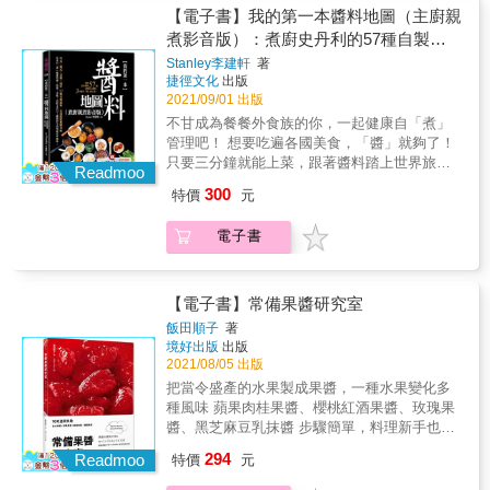
子裡的香草，建立起家庭的餐桌傳統。 & ▍滷
料櫃裡的生活儀式。 & 9款沾醬 &times; 9種飲
【電子書】我的第一本醬料地圖（主廚親
肉時加兩支迷迭香，格外有去腥、清新香氣的
料 &times; 38道美食 美食無國界，無論是台味
煮影音版）：煮廚史丹利的57種自製安
功效。 ▍製作青醬時以九層塔取代甜羅勒，加
洋食、地中海菜色、中南美料理， 或東南亞風
入麻油而非橄欖油。 ▍煎虱目魚時，去腥煸薑
心醬料，3分鐘有「醬」就上菜！
Stanley李建軒
著
味、印度菜&hellip;&hellip;，都能任意遨遊樂在
的步驟，改以薑黃片代替。 ▍冬季吃小火鍋熬
捷徑文化
出版
其中！ 請讓香氣帶你去旅行，也讓香氣帶你回
湯底時，加入香茅增添風味。 & 香料種類無
2021/09/01 出版
家吧！ & 香料自古便是烹飪調味料、養生保健
數，混合香料的可能性自然無限，女巫阿娥打
不甘成為餐餐外食族的你，一起健康自「煮」
食材，方便運用於各種飲食中，不曉得如何烹
開自家的香料廚房，讓大家瞭解依照手邊香料
管理吧！ 想要吃遍各國美食，「醬」就夠了！
煮香料美食的讀者，絕對不能錯過這本循著女
的品質與香氣，便能調理出最適合自己、家人
只要三分鐘就能上菜，跟著醬料踏上世界旅
巫阿娥心法，便可進入在自家廚房實作的香料
Readmoo
身心狀態的氣味，與最愛的香料美食！ & 香料
行！ 你是料理菜鳥嗎？想做菜又不知道怎麼開
世界！ & 女巫阿娥以長期的體驗領悟出自己的
300
特價
元
烹調秘訣 ▍香料廚房裡的巫婆，追劇的時候看
始嗎？ 想念各國美食卻無法出國嗎？自己下廚
飲食哲學，鼓勵大家和食材多培養感情，練習
到跟香料相關的語言都會記下來。某回看《后
卻總是少一味嗎？ 只要掌握靈魂人物「醬
品嚐味道，挑戰味蕾找出自己的偏好。她會在
電子書
翼棄兵》（The Queen&#39;s Gambit）聽到這
料」，三分鐘就能做好料！ 中式╳西式╳日韓
烹煮日常料理時，替換或新增異國文化慣用的
句：「憤怒是強烈的香料，一小撮就可以讓人
╳南洋，多國特色風味，57種百變滋味
香料，並分享自己和爸媽、長工老公如何用院
清醒，太多了則會使人麻木。」（Anger is a
QRcode一掃，讓煮廚史丹利帶你「醬」做出豪
子裡的香草，建立起家庭的餐桌傳統。 & ▍滷
potent spice. A pinch wakes you up, too much
華料理！ 輕鬆一掃QRcode，美食饗宴到你家
【電子書】常備果醬研究室
肉時加兩支迷迭香，格外有去腥、清新香氣的
dulls your senses.）這用在料理上很貼切，所
想知道如何搭配醬料做出鮮筍沙拉、打拋豬、
功效。 ▍製作青醬時以九層塔取代甜羅勒，加
飯田順子
著
有香料皆然──份量剛好畫龍點睛才是重點。許
五味醬中卷、蔥油雞捲、海鮮羅勒青醬拌飯、
境好出版
出版
入麻油而非橄欖油。 ▍煎虱目魚時，去腥煸薑
多香料的氣味濃厚，太多了搶戲，讓原本的食
焗烤白醬帝王蟹等好料嗎？你是否常常眼睛看
2021/08/05 出版
的步驟，改以薑黃片代替。 ▍冬季吃小火鍋熬
材味道突顯不出來，加得恰到好處的話，奇妙
懂了，手卻跟不上呢？收錄創意料理QRcode隨
湯底時，加入香茅增添風味。 & 香料種類無
把當令盛產的水果製成果醬，一種水果變化多
無比。 & ▍食譜盡可能註記份量，但加多少才
掃隨看，教你更多美味秘訣！集結史丹利過去
數，混合香料的可能性自然無限，女巫阿娥打
種風味 蘋果肉桂果醬、櫻桃紅酒果醬、玫瑰果
是剛好，最好的指導老師是自己的鼻子和舌
上遍各大平台的影片，讓煮廚親自示範做出各
開自家的香料廚房，讓大家瞭解依照手邊香料
醬、黑芝麻豆乳抹醬 步驟簡單，料理新手也能
頭。除了參考食譜之外，每個人買到的香料、
國好料，一起吃遍世界美食！ 想要輕鬆出好
的品質與香氣，便能調理出最適合自己、家人
煮出媲美市售的果醬 【特別收錄】減糖果醬X
香草氣味新鮮及濃厚程度不同，就像不同產
294
菜，「醬」做最省時省力 史丹利老師教過無數
Readmoo
特價
元
身心狀態的氣味，與最愛的香料美食！ & 香料
微波爐省時果醬X果醬甜點飲品X水果月曆 當季
地、結晶形狀與顆粒粗細的鹽鹹度也都不同，
名學生，非常清楚料理新鮮人的痛處，因此透
烹調秘訣 ▍香料廚房裡的巫婆，追劇的時候看
盛產的水果是便宜又美味，一種水果做變化就