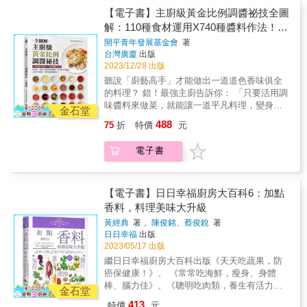
調出鮮美蒸魚醬汁？經典義大利麵醬怎麼做？
僅簡單、快速、而且餐餐都能變化出新口味、
【電子書】主廚級黃金比例調醬祕技全圖
美味關鍵常在於「就是那個味！」醬料專欄設
天天吃不膩！ 110種食材運用X740種醬料作
解：110種食材運用X740種醬料作法！從
計了多款主題，方便快速查索，為日常料理找
法，關鍵黃金比例一次滿足， 大廚不外傳的一
出最對味的搭配。 ✦掌握風味關鍵，第一次調
海鮮、肉類、蔬菜到米飯麵食，家常料理
開平青年發展基金會
著
菜多吃萬用調味法，專業主廚幫你完全解構清
醬料就上手！ 調出美味首先理解風味，瞭解食
台灣廣廈
出版
全解構！大廚不外傳的一菜多吃萬用調味
楚解答， 家常料理美味的祕密，原來如此！ 除
材與調味間的搭配關係後，再進一步嘗試配製
2023/12/28 出版
法！
了調醬的技法，本書詳細介紹了基本調味用
醬料的完美比例與提味奧妙，你也能輕鬆端出
聽說「廚藝高手」才能做出一道道色香味俱全
料、調整味道的要點、調味料的搭配法則， 更
屬於自己家的美好滋味。 &
的料理？ 錯！最強主廚告訴你： 「只要活用調
有最精準的配方，搭配全彩照片來幫助理解！
味醬料來做菜，就能讓一道平凡料理，變身成
並且收錄了在家就能輕鬆做的食譜， 對於想要
金石堂
餐廳級的好滋味！」 家政煮廚 / 金基師&&&&&
在家就可以輕鬆享受美食的人來說，一日三
488
75
折
特價
元
開平餐飲學校校務主委 / 夏豪均&&& 好評推
餐，再也不用傷腦筋！ 不僅初學者能馬上輕鬆
薦！ 本書獨創「口感標示法」：酸、甜、辣、
上手， 廚藝高手更能聰明活用！ 本書特色 特
電子書
鹹、鮮、香 不論從中式醬料到西式醬料，還是
色1：740道醬料食譜史上最多！ 不論搭配海鮮
從海鮮、肉類、蔬菜或者到米飯麵食， 製作前
肉類、蔬菜沙拉主食鍋物，或是拌、沾、淋、
就能針對個人的喜好，來進行選擇與調製， 不
煮、烤、滷，一日三餐不煩惱。 特色2：獨創
僅簡單、快速、而且餐餐都能變化出新口味、
【電子書】日日幸福廚房大百科6：加點
酸甜辣鹹鮮口感標示！ 每一道食譜都有酸甜辣
天天吃不膩！ 110種食材運用X740種醬料作
香料，料理美味大升級
鹹鮮香的標示，製作前就能預先清楚入口時的
法，關鍵黃金比例一次滿足， 大廚不外傳的一
味道，口感不再踩雷。 特色3：一菜多吃的祕
黃經典
著 、
陳俊銘、蔡俊銳
著
菜多吃萬用調味法，專業主廚幫你完全解構清
訣完整收錄！ 海鮮、肉類、各式蔬菜或是米飯
日日幸福
出版
楚解答， 家常料理美味的祕密，原來如此！ 除
麵食，甚至鍋物湯底，用醬料做靈活變化，既
2023/05/17 出版
了調醬的技法，本書詳細介紹了基本調味用
簡單又省時。 特色4：主廚的美味配方比例公
繼日日幸福廚房大百科出版《天天吃蔬果，防
料、調整味道的要點、調味料的搭配法則， 更
開！ 把專業祕訣簡單化，從基本調味料、基本
癌保健康！》、 《常常吃海鮮，瘦身、身體
有最精準的配方，搭配全彩照片來幫助理解！
醬汁配方到醬汁濃度的調整撇步，這一本就足
棒、腦力佳》、《聰明吃肉類，養生有活力，
並且收錄了在家就能輕鬆做的食譜， 對於想要
金石堂
夠。 好評推薦 這是一本實用調味工具書，優秀
不怕胖！》、 《靈活調味，廚藝＆料理更完
在家就可以輕鬆享受美食的人來說，一日三
413
特價
元