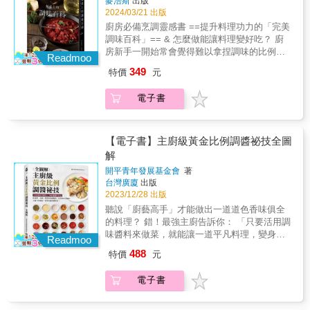
麥浩斯
出版
好用醬料， 有了美味的配方，你也能輕鬆做出
2024/03/21 出版
59道滋味道地的經典菜色， 從調味料的單一應
廚房必備烹調靈感書 ==提升料理功力的「完美
用到醬料調製，皆有詳細配方可直接參考， 一
調味百科」== & 怎麼做能讓料理變好吃？ 廚
起來認識最貼近台灣人口味的調味料與醬料調
房新手一開始常會覺得難以拿捏調味的比例與
配吧！ & ✦105種調味品 &times; 128款美味醬
Readmoo
時機， 該加幾匙鹽、蔥薑蒜放多少、好吃的那
料 &times; 59道風味料理 從調味料的單一應用
349
特價
元
個「味」究竟怎麼調？ 為食物調味是一件既挑
到醬料調製，一次學會中、日、西式、南洋等
戰又有趣的事，方法永遠不止一種， 鹽糖酒等
常用風味醬，就能組合出數百種美味配方，變
電子書
基礎調味品，加上各式各樣的複方調味料， 打
化出喜歡的料理！ ✦實用配方速查！吃〇〇就
開你的味覺敏銳與想像力，跟著書中大廚的經
是要搭這個醬 水餃、火鍋沾什麼最對味？如何
驗配方多加嘗試， 記住自己喜歡的口味後，將
調出鮮美蒸魚醬汁？經典義大利麵醬怎麼做？
能排列組合出無限可能的料理風味。 & 書中詳
【電子書】主廚級黃金比例調醬祕技全圖
美味關鍵常在於「就是那個味！」醬料專欄設
細介紹105種日常調味料與辛香料的風味特色，
解
計了多款主題，方便快速查索，為日常料理找
適合搭配哪些食材？特殊用法？挑選、保
出最對味的搭配。 ✦掌握風味關鍵，第一次調
開平青年發展基金會
著
存⋯⋯等 理解調味精華後，即可變化出128款
醬料就上手！ 調出美味首先理解風味，瞭解食
台灣廣廈
出版
好用醬料， 有了美味的配方，你也能輕鬆做出
材與調味間的搭配關係後，再進一步嘗試配製
2023/12/28 出版
59道滋味道地的經典菜色， 從調味料的單一應
醬料的完美比例與提味奧妙，你也能輕鬆端出
聽說「廚藝高手」才能做出一道道色香味俱全
用到醬料調製，皆有詳細配方可直接參考， 一
屬於自己家的美好滋味。 &
的料理？ 錯！最強主廚告訴你： 「只要活用調
起來認識最貼近台灣人口味的調味料與醬料調
味醬料來做菜，就能讓一道平凡料理，變身成
配吧！ & ✦105種調味品 &times; 128款美味醬
Readmoo
餐廳級的好滋味！」 家政煮廚 / 金基師&&&&&
料 &times; 59道風味料理 從調味料的單一應用
488
特價
元
開平餐飲學校校務主委 / 夏豪均&&& 好評推
到醬料調製，一次學會中、日、西式、南洋等
薦！ 本書獨創「口感標示法」：酸、甜、辣、
常用風味醬，就能組合出數百種美味配方，變
電子書
鹹、鮮、香 不論從中式醬料到西式醬料，還是
化出喜歡的料理！ ✦實用配方速查！吃〇〇就
從海鮮、肉類、蔬菜或者到米飯麵食， 製作前
是要搭這個醬 水餃、火鍋沾什麼最對味？如何
就能針對個人的喜好，來進行選擇與調製， 不