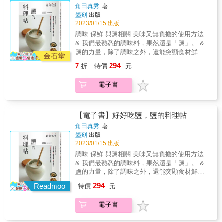
味的料理，從經典菜式到創新應用，教你煮製
例，90品最佳用鹽的安心料理
製品加肉豆蔻風味特別好，新鮮、乾燥、單
角田真秀
著
出道地風味。 ｜本書特色｜ ✦96種香料圖鑑
墨刻
出版
方、複方香料皆能帶來不同效果；不知道怎麼
&mdash;&mdash;相似品項一次搞懂 大茴香、
2023/01/15 出版
搭配嗎？書中收錄了歐美、南洋、印度、台
小茴香、藏茴香、甜茴香總是分不清，蒔蘿和
式、日式等多樣化的香氣料理，並提供坦都里
調味 保鮮 與鹽相關 美味又無負擔的使用方法
茴香怎麼那麼像！南薑和薑黃有什麼差別？詳
烤雞、馬賽濃湯、新加坡白胡椒蟹等經典食
& 我們最熟悉的調味料，果然還是「鹽」。 &
實圖解香料的各種面向，一次看到新鮮香草、
譜。 ✦用天然的植物調味 不論新鮮或乾燥，香
鹽的力量，除了調味之外，還能突顯食材鮮
乾燥香料、原片或粉狀的不同，區辨易搞混品
金石堂
料都是以植物製成，是天然的調味料、除臭劑
味、提高保存性，甚至肩負著與生命直接相關
種。 ✦從複方成為調香高手 許多迷人複雜的風
294
7
折
特價
元
與染料。印度咖哩裡鮮豔的黃色，正是薑黃的
的重要功能！ 其實回歸食材原味，不管做什麼
味都來自於綜合香料，與實用的香料油、醋、
功勞；擔心羊肉的騷味，可用迷迭香或薰衣草
料理，只撒上適量的鹽就很美味！ 認識鹽的基
糖等，如Garam masala、美式肯瓊香料、七味
電子書
來平衡；想讓食物多點不一樣的香氣，就試試
本常識、使用比例後，就能輕鬆安排每日菜
粉、羅望子醬⋯⋯，跟著這些配方，你將更理
茴香、番紅花吧！拋開化學添加，以自然的方
色，即使只用鹽調味，料理一點也不馬虎！ &
解香料組成與風味變化的關係。 ✦143道家常商
法調配出多層次的味道。 ✦中式、東南亞香料
日常餐點不需要追求「極上美味」，只需要製
用皆可參考的香料菜式 香料使用是一場有趣的
精選 中式香料是日常裡我們最熟悉的味道，針
作能讓自己與家人放鬆的料理就已經足夠。 &
【電子書】好好吃鹽，鹽的料理帖
料理實驗，茴香適合海鮮，山椒可去肉腥，奶
對常用品項，將有進階介紹；東南亞香料則是
打開本書，就讓我們來探索「鹽」的可能性
製品加肉豆蔻風味特別好，新鮮、乾燥、單
角田真秀
著
跟著新住民帶來的異國滋味，一起走訪全台東
吧！ & ・只用鹽來調味x 32品 鹽煎、鹽炒、鹽
墨刻
出版
方、複方香料皆能帶來不同效果；不知道怎麼
南亞香料街，並從植物學的角度來認識香氣獨
拌、鹽煮、鹽蒸，不同食材對應不同的料理手
2023/01/15 出版
搭配嗎？書中收錄了歐美、南洋、印度、台
特的東南亞香料們。 ✦由文化上理解，從
法，引出食材本身的美味就是這麼簡單！ & ・
式、日式等多樣化的香氣料理，並提供坦都里
調味 保鮮 與鹽相關 美味又無負擔的使用方法
「吃」進展到「品味」 理解香料，就是理解一
加鹽搓揉醃漬x28品 家庭配菜輕鬆做，剩下的
烤雞、馬賽濃湯、新加坡白胡椒蟹等經典食
& 我們最熟悉的調味料，果然還是「鹽」。 &
個國家對味道的觀點。在三杯雞裡加九層塔、
食材、多買的乾貨，只要加點鹽多個步驟，就
譜。 ✦用天然的植物調味 不論新鮮或乾燥，香
鹽的力量，除了調味之外，還能突顯食材鮮
在剛盛好的麵線撒上香菜，是台灣人慣常的香
能做成常備菜，放在冰箱想吃隨時都有！ & ・
料都是以植物製成，是天然的調味料、除臭劑
味、提高保存性，甚至肩負著與生命直接相關
料用法，那歐美、印度、東南亞人又是怎麼看
294
鹽水調理法x30品 原來這樣做，就能保持蔬菜
Readmoo
特價
元
與染料。印度咖哩裡鮮豔的黃色，正是薑黃的
的重要功能！ 其實回歸食材原味，不管做什麼
待與使用香料呢？了解他們的香料生活與飲食
的鮮脆！只要用這個比例，就能讓肉品更加多
功勞；擔心羊肉的騷味，可用迷迭香或薰衣草
料理，只撒上適量的鹽就很美味！ 認識鹽的基
文化，有助於日後在看待異國料理時，更有見
汁！鹽水的功能超強大，美味的關鍵就在這
電子書
來平衡；想讓食物多點不一樣的香氣，就試試
本常識、使用比例後，就能輕鬆安排每日菜
解。 &
裡！ & ・混合鹽的應用 x8種鹽x16品 鹽可不是
茴香、番紅花吧！拋開化學添加，以自然的方
色，即使只用鹽調味，料理一點也不馬虎！ &
只有鹹味！加入各種香料做成混合鹽，應用在