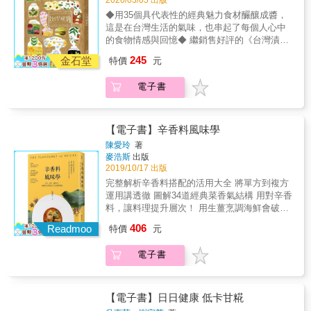
2020/03/05 出版
薄切生肉片 (Carpaccio) 的佐料，或是當成醬料
料都有標示風味重點， 想要怎麼配？依圖即可
滿滿濃郁的核桃香氣，奢侈的味道容易使人上
放在藥櫃子裡的是中藥，拿到廚房就變香料
使用。 ☉洋葱的鹹口味抹醬：搭配烤吐司，淋
◆用35個具代表性的經典魅力食材釅釀成醬，
快速索驥味覺特色。 & ✦99道中西風味料理，
癮。 ☉紅豆牛奶抹醬─傳統的紅豆餡外觀，深
了！ & 作者從熟悉的藥鋪角度出發，為眾多的
在沙拉上調味，則是一種很時髦的吃法。 【研
這是在台灣生活的氣味，也串起了每個人心中
打開對香料的想像 以現代的眼光來看待中式香
邃且新潮的味道讓人驚奇連連。 ☉黑芝麻豆乳
中式香料梳理系統， 以香料食材的觀點，告訴
究室‧特別收錄1】減糖配方果醬 ☉減糖草莓果
的食物情感與回憶◆ 繼銷售好評的《台灣漬》
料，早已不是單純的純中式香料， 這當中有一
抹醬─芝麻的油脂與香氣擴散開來,馥郁的口味
我們不同香料植物的特性， 辨別相似的種類？
醬：更凸顯草莓的酸味與香氣，吃起來充滿水
後，種籽設計再次以35個經典代表食材：鹹
部分與傳統藥材重疊，也有些與西式香料重
讓人印象深刻。 ◆蔬菜鹹味抹醬─使用蔬菜製
245
怎麼挑選上品？看色聞味的方法， 無論增香、
金石堂
特價
元
果的新鮮滋味。 ☉減糖蘋果果醬：微微的酸味
魚、烏醋、豆豉、豆瓣、酒釀、辣椒紅油、醬
疊， 有些更與南洋香料有著密不可分的關係。
作的果醬吃不膩，大人小孩都喜歡。 ☉紅蘿蔔
去腥、或調色、滋補、賦予甜味&hellip; 中式香
與口感讓人印象深刻，搭配吐司或甜點都很適
油、烏魚子、老菜脯、蝦米、綠豆、花生、鹹
整顆加或磨粉使用？炒香或浸泡入味？ 書中收
抹醬：吃得到紅蘿蔔本身的甜味，加入蜂蜜後
料從過去到現在，一直都在我們的生活中扮演
電子書
合。 ☉減糖檸檬果醬：鮮美的味道中帶著水果
豬肉、香菇、豆漿、藥膳、桂圓、鳳梨、魚
錄中式、南洋、西式各種菜譜， 一次學會香料
有小時候熟稀的味道。 ☉南瓜抹醬：蔬菜抹醬
著重要的角色。 & 【本書特色】 & ✦首創更好
天然的苦味。 【研究室‧特別收錄2】微波爐省
干、苦茶、蔥蒜韭、紅麴、豆腐乳、菜乾、鹹
的各種風味變化。 & ✦不只是圖鑑，還有你不
中最有人氣的一款。容易入口的口感，讓小朋
理解的中式香料系統 收錄96種中式常用香料，
時果醬 ☉微波草莓果醬：將材料靜置約30分
菜、葡萄、破布子、豬油、青草、麻油、油蔥
知道的香料事 除了香料的產地、挑選、保存、
友也都吃得津津有味。 ☉紫心番薯抹醬：讓人
以植物家族與香料性味分類述說， 更容易融會
鐘，使用微波5分鐘，將浮沬撈取拌勻，再加熱
酥、黑糖、芋仔蕃薯、米酒、老薑釅釀成醬，
應用， 關於香料的起源、歷史上的地理遷徙、
【電子書】辛香料風味學
沉醉的美麗紫色抹醬，鬆軟的口感使人吃了心
貫通，快速理解龐雜的香料知識， 梳理出清晰
3分鐘，正好可以趕上早餐時間。 ☉微波蘋果
用醬來觸類旁通，以這料理之魂，帶出更多料
有趣的食材典故&hellip;等， 作者將以說香人的
陳愛玲
著
情放鬆。 ☉小番茄的鹹味抹醬：藉由蜂蜜與鹽
的辨識脈絡。 & ✦掌握香料的七種關鍵風味調
果醬：將材料靜置約30 分鐘，再使用微波2-5分
理滋味。 醬，雖不是主食，但是透過醬料，就
角度，娓娓道來那些我們還不知道的香料故
麥浩斯
出版
的提味，撒上羅勒葉，抹在烤得酥脆的法國麵
性 酸、苦、甘、澀、辛、鹹、涼、麻！ 每種香
鐘，將浮沫移至碗邊，再使用勺子撈取；再次
像靈魂找到了軀體，台灣的各色菜餚滋味得以
事。 &
2019/10/17 出版
包上。 ☉檸檬的鹹味抹醬：當成生魚片、義式
料都有標示風味重點， 想要怎麼配？依圖即可
拌勻並加熱2 分鐘，直到水分完全蒸發前，請
輕易展現。尤其在食安問題充斥的年代，吃自
完整解析辛香料搭配的活用大全 將單方到複方
薄切生肉片 (Carpaccio) 的佐料，或是當成醬料
快速索驥味覺特色。 & ✦99道中西風味料理，
持續重複此步驟，總計加熱約8 分鐘。 【研究
己做的醬，最實在！用它入菜烹煮出多式創意
運用講透徹 圖解34道經典菜香氣結構 用對辛香
使用。 ☉洋葱的鹹口味抹醬：搭配烤吐司，淋
打開對香料的想像 以現代的眼光來看待中式香
室‧特別收錄3】果醬的甜點飲品 ☉草莓果醬的
料理，更能畫龍點睛，吃出食材新鮮美妙滋
料，讓料理提升層次！ 用生薑烹調海鮮會破壞
在沙拉上調味，則是一種很時髦的吃法。 【研
料，早已不是單純的純中式香料， 這當中有一
甜點杯：將蜂蜜蛋糕、鮮奶油、果醤疊放於杯
味，更在美味中品嚐到滿滿幸福感！
嫩度？改成南薑能引出鮮味並保持肉質滑嫩。
究室‧特別收錄1】減糖配方果醬 ☉減糖草莓果
部分與傳統藥材重疊，也有些與西式香料重
內，視覺效果會更美觀。 ☉大粒果實的蘋果
406
Readmoo
特價
元
茶葉蛋裡的蛋黃太乾燥？可以透過辛香料保存
醬：更凸顯草莓的酸味與香氣，吃起來充滿水
疊， 有些更與南洋香料有著密不可分的關係。
派：酥脆的春捲皮包裹著蘋果果醬，快速即可
水分帶來濕潤口感。 擔心食物裡的添加物太
果的新鮮滋味。 ☉減糖蘋果果醬：微微的酸味
整顆加或磨粉使用？炒香或浸泡入味？ 書中收
完成的一道蘋果派甜點。 ☉柑橘果醬蛋捲：利
電子書
多？辛香料是健康的自然調味料。 掌握每種香
與口感讓人印象深刻，搭配吐司或甜點都很適
錄中式、南洋、西式各種菜譜， 一次學會香料
用鬆餅粉來製蛋糕捲，搭配柑橘醬奶油乳酪的
料的習性，將勾勒出接近心中完美的料理風
合。 ☉減糖檸檬果醬：鮮美的味道中帶著水果
的各種風味變化。 & ✦不只是圖鑑，還有你不
酸味,苦甜相交非常搭配。 ☉藍莓冷凍優格：混
味。 ～本書將分享～ 1.烹調選擇適合的香料 2.
天然的苦味。 【研究室‧特別收錄2】微波爐省
知道的香料事 除了香料的產地、挑選、保存、
合優格與藍莓果醬的一道甜點,吃起來宛如冰棒
了解單方的屬性專長 3.掌握複方搭配的邏輯 4.
時果醬 ☉微波草莓果醬：將材料靜置約30分
應用， 關於香料的起源、歷史上的地理遷徙、
【電子書】日日健康 低卡甘糀
般的口感,好吃! 【特別收錄4】水果月曆 想成為
編排食譜香氣的架構 特色1）將辛香料依運用
鐘，使用微波5分鐘，將浮沬撈取拌勻，再加熱
有趣的食材典故&hellip;等， 作者將以說香人的