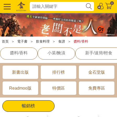
0
首頁
＞
電子書
＞
飲食料理
＞
食譜
＞
醬料/香料
醬料/香料
小菜/醃漬
新手/速簡/輕食
新書出版
排行榜
金石堂版
Readmoo版
特價區
免費專區
暢銷榜