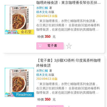
食物延伸變化出數種風味，讓你有更多美味運
界、出版20多本食譜的上島亜紀老師， 不僅是
「料理不失敗祕訣」，解決烹調中的所有疑難
咖哩終極食譜：東京咖哩番長幫你丟掉咖
料，輕鬆變化上百道驚豔菜色！ & 本書收錄5
相當實用的料理工具書！」──家政煮廚｜金基
用。
著名烹飪老師，也是時常擔任餐飲顧問、開發
雜症。◎ 讀者推薦「各種調味和醬汁的配比
款萬用淋拌醬的103種應用方式， 從滋味豐富
師「醬料背後學問多，透過作者的引導，天天
哩塊，掌握關鍵技巧，在家就能做出正宗
水野仁輔
著
食譜的家庭料理研究家。 為了符合現代人「生
寫得非常清楚且一目了然，我覺得這是一本值
的蔬菜、肉類、主食料理，到大幅減短備餐時
都能在廚房裡變幻出自己喜愛的滋味！」──美
積木文化
出版
多變的印度風味！
活忙碌、又想好好吃飯」的需求， 她以快速、
得珍藏一輩子的書。我一直以來都有自己的調
間的冰箱常備菜！ 讓你不靠廚藝也能做出韓式
食作家｜黃婉玲
2024/04/13 出版
方便、好吃為原則，首度公開自家常備「萬用
味方式，但翻閱之後，卻還是學到了很多！」
南瓜旗魚、蔬菜歐姆蛋、燻鮭魚螺旋麵
「東京咖哩番長」水野仁輔咖哩系列食譜書，
淋拌醬」！ & ►「芝麻味噌醬」──濃郁卻爽
──黑子「在圖書館看到，一眼就喜歡上了，於
&hellip;&hellip; 用醬料展開簡單自煮生活，天
在日累計狂銷19萬冊！ 全新收錄32篇終極香料
口，和各種蔬菜、肉類都是絕配！ ►「醬油韭
是買了下來。因為我喜歡料理，這本書中內容
天端出吃不膩的美味！ & 本書特色 & 特色1：
咖哩食譜，在家也能沉醉在濃郁的異國咖哩香
菜醬」──冷熱皆宜的口味，輕鬆拌就是超級下
可以用在好多地方！」──朱順子◎ 料理專
金石堂
廚房救星！人氣料理家教你自製「讓料理變好
氣中！ 難道，做咖哩只能用咖哩塊？ 不妨試試
飯菜。 ►「美味鹽蔥醬」──在雞湯基底加入蔥
家，合力推薦（依姓名首字筆畫排序）「調醬
350
特價
元
吃」的無敵萬用醬 作者上島亜紀活躍於料理
「香料咖哩」！ ★什麼是香料咖哩？ 就是不使
薑，大幅增添料理鮮味。 ►「香蒜鯷魚熱沾
是身為主廚給顧客享受味道的重要靈魂，不換
界，以研發易於烹煮的各式食譜，在網路上備
用咖哩塊和咖哩粉的咖哩，利用香料襯托出食
醬」──拌海鮮、夾三明治、煮通心粉都好吃。
食材改變調味比例是書中靈活焦點，擁有完美
電子書
受大眾歡迎。這次以自身對美食的研究，使用
材的味道。 只需要一個平底鍋就能製作，程序
►「蜂蜜洋蔥醬」──以平衡的甜與辛辣感，提
調醬比例在家也能輕鬆變大廚！」──美國
家中常備的調味料，調配出黃金比例的專用
雖然簡單，風味卻很道地。 種類多變，健康美
升食材本身滋味。 & 只要以家中現有調味料，
Green Mountain Retreat、Executive Chef｜李
醬，不僅取得方便且調製簡單，再使用果醬瓶
味，吃再多都不會膩！ 鑽研香料超過20年的日
調出不同風味的黃金比例醬， 就算只把食材簡
建軒Stanley「486種醬料應用，只要學會一款
冷藏保存也不佔空間。這些萬用淋拌醬為菜餚
本咖哩達人「東京咖哩番長」水野仁輔 集畢生
【電子書】3步驟X3香料 印度風香料咖哩
單汆燙、清炒甚至微波加熱， 也能透過淋拌醬
萬用醬，就能無限延伸 IDEA 應用。推薦這本
提升風味，也帶來嶄新的美食體驗。 & 特色
咖哩研究之大成，得出的美味方程式： 3道步
終極食譜
料，輕鬆變化上百道驚豔菜色！ & 本書收錄5
相當實用的料理工具書！」──家政煮廚｜金基
2：簡單好吃！只要將食材用「醬」調味，新手
驟「切菜、煎炒、燉煮」 X &3種香料「薑黃
款萬用淋拌醬的103種應用方式， 從滋味豐富
師「醬料背後學問多，透過作者的引導，天天
水野仁輔
著
也能端出餐廳級美味 本書收錄的食譜皆製作簡
粉、卡宴辣椒粉、孜然粉」 就能做出風味正
的蔬菜、肉類、主食料理，到大幅減短備餐時
都能在廚房裡變幻出自己喜愛的滋味！」──美
積木文化
出版
易，只要將食材煮熟或是把蔬果洗淨切塊後，
宗，口味多變的印度風香料咖哩！ ●掌握製作
間的冰箱常備菜！ 讓你不靠廚藝也能做出韓式
食作家｜黃婉玲
2024/04/13 出版
再拌入特製醬料調味，就能完成一道可口料
咖哩的基礎3步驟「切菜、煎炒、燉煮」，不同
南瓜旗魚、蔬菜歐姆蛋、燻鮭魚螺旋麵
「東京咖哩番長」水野仁輔咖哩系列食譜書，
理。例如在煎番茄淋上醬油韭菜醬、在花椰菜
食材搭配不同技巧，小小關鍵讓美味大大升級
&hellip;&hellip; 用醬料展開簡單自煮生活，天
在日累計狂銷19萬冊！ 全新收錄32篇終極香料
蝦仁中拌入香蒜鯷魚熱沾醬、在雞柳、蓮藕中
●從基礎3香料「薑黃粉、卡宴辣椒粉、孜然
天端出吃不膩的美味！ & 本書特色 & 特色1：
咖哩食譜，在家也能沉醉在濃郁的異國咖哩香
拌入美味鹽蔥醬等。不僅適合忙碌的生活節
粉」開始進入香料大千世界，認識何謂初始、
Readmoo
廚房救星！人氣料理家教你自製「讓料理變好
氣中！ 難道，做咖哩只能用咖哩塊？ 不妨試試
奏，也能讓新手在家中輕鬆做出精緻可口的料
基本、結尾香料 ●飯後想要來杯印度奶茶嗎？
350
特價
元
吃」的無敵萬用醬 作者上島亜紀活躍於料理
「香料咖哩」！ ★什麼是香料咖哩？ 就是不使
理。 & 特色3：種類豐富！調味醬結合蔬菜、
活用香料的18道副菜食譜，豐富餐桌色彩與香
界，以研發易於烹煮的各式食譜，在網路上備
用咖哩塊和咖哩粉的咖哩，利用香料襯托出食
蛋白質、米食飯麵，變化百道好滋味料理 書中
氣 ●收錄關於自製咖哩的20題QA，解決所有疑