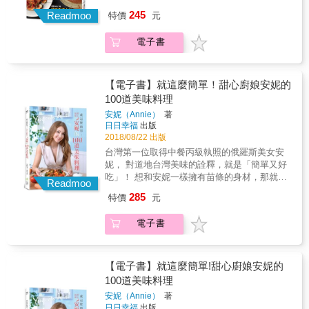
有動態影片，讓大家能跟著一起操作，就算是
追的IG食譜，一起走進你的餐桌食光！
熟，也不怕麵衣炸太久會焦黑。 豆干肉絲炒黑
理食譜」部落格人氣排行榜連續26個月第1名！
245
第一次做泰式料也沒問題！☑ 泰創意除了經典
Readmoo
特價
元
木耳：烏醋的香氣在這道菜當中扮演很重要的
只要超低成本， 材料全部可以在超市買到！ 靈
泰式料理，冬蔭功湯、月亮蝦餅外，也獨創了
角色，所以在起鍋前淋烏醋，味道才不會因為
活運用替代食材和市售調味料， 充分發揮最高
泰式滋味的新料理，如：香料歐姆蛋、香料滷
電子書
高溫熱炒而跑掉。 胡蘿蔔絲炒蛋：做蛋料理
CP值！ 沒有「適量」、「少許」這種模擬兩可
肉、紅酒香料燉牛肉、香料醬燒可樂雞等，滿
時，移定要等鍋熱油熱才放蛋液，做出來的蛋
的說明， 追求做法簡單的極致！ 最少3個步
足你多變的味蕾。☑ 泰詳細除了運用開胃菜、
料理財會滑嫩。 &
驟， 最快1分鐘就可以完成！ 即使手殘，也
主菜、甜點、獨創料理等分類泰國菜，讓操作
100%不會失敗！ 世界第一美味的溏心蛋做法
【電子書】就這麼簡單！甜心廚娘安妮的
者掌握自家餐桌料理外，附動態影片
世界第一美味的番茄紅醬做法 世界第一美味的
100道美味料理
QRCODE，讓大家可以跟著影片step by step
義大利麵煮法 世界第一美味的奶油咖哩雞做法
操作，大大降低失敗率！☑ 泰日常每道料理的
安妮（Annie）
著
世界第一簡單的披薩做法 世界第一方便的下酒
日日幸福
出版
材料都選擇易購買到的，免除可能要到泰國當
菜做法 世界第一省錢的零嘴做法 帶你上天堂的
2018/08/22 出版
地才能購買到的憂慮，讓你的家常烹煮，都能
叉燒丼做法 傳說中的雞蛋拌飯做法
日炊泰食菜！本書特色★全書料理動態影片X文
台灣第一位取得中餐丙級執照的俄羅斯美女安
&hellip;&hellip;等共100道食譜， 一個人吃飯不
字步驟Step by step除了基本的文字步驟之外，
妮， 對道地台灣美味的詮釋，就是「簡單又好
用將就， 要煮大份量也沒問題！ 想吃什麼，立
還將每道料理錄製成影片，零藏私全公開，讓
吃」！ 想和安妮一樣擁有苗條的身材，那就試
刻動手！
Readmoo
操作者能跟著製作，零失敗的輕鬆上手。★主
試書中清爽簡單無負擔的菜色吧！ 請和安妮一
285
特價
元
菜、開胃菜、甜點各項齊聚，必備私房手帖教
起用料理來經歷各國旅遊的美好， 讓豐富的異
授主菜、開胃菜、甜點等不同品項的料理，讓
國料理，輕鬆上桌。 因為在媽媽好友家的廚
電子書
操作者可依據需求找尋外，還公開料理訣竅，
房，感受到料理的溫暖，六歲的安妮，開始了
讓操作在烹飪時能更得心應手。★醬料ｘ咖哩
廚房中的料理人生。向朋友的父母詢問各家的
做法大公開公開醬料及咖哩配方，以及與辛香
祖傳秘方；把到世界各地旅行的美好，用料理
料的應用，讓喜愛天天變換菜色的你，能隨心
紀錄下來；為了讓也在台灣念書的妹妹可以吃
【電子書】就這麼簡單!甜心廚娘安妮的
情選擇你今天的泰式餐桌要出現什麼料理！
到俄羅斯家鄉菜&hellip;&hellip;，更為了讓廚藝
100道美味料理
更精進，決定挑戰台灣的丙級中餐執照，經過
安妮（Annie）
著
不斷的失敗與努力，鍛鍊出安妮的好廚藝。 所
日日幸福
出版