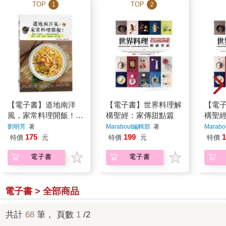
TOP
TOP
1
2
【電子書】道地南洋
【電子書】世界料理解
【電
風，家常料理開飯！椰
構聖經：家傳甜點篇
構聖
糖＋辛香料，50道印
劉明芳
著
Marabout編輯部
著
Marab
尼家傳祕方，增色、添
175
199
1
特價
元
特價
元
特價
香、調味，酸辣甜一吃
電子書
電子書
上癮！
電子書 > 全部商品
共計
68
筆， 頁數
1
/2