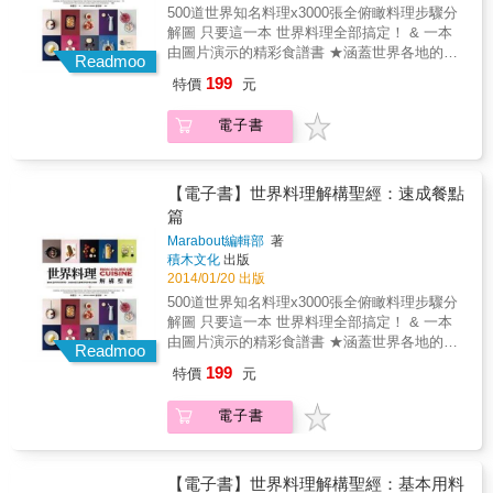
瞰料理步驟分解圖，解構每個料理步驟，詳細
500道世界知名料理x3000張全俯瞰料理步驟分
部就班地呈現烹煮的各個階段，相當有幫助。
呈現烹煮階段，一看就會！ 3.從前菜到甜點，
解圖 只要這一本 世界料理全部搞定！ & 一本
★精緻又簡易的食譜，除了家常菜，還有能端
從簡易到精緻，從家常菜到宴客菜，一應俱
由圖片演示的精彩食譜書 ★涵蓋世界各地的傳
出來的宴客菜，能激發出用餐者的胃口與好奇
Readmoo
全。 4.料理包羅萬象，千變萬化，極具異國色
統料理，從最簡單到最複雜都有，如義大利燉
心。 本書使用說明 創新式全俯瞰料理步驟分解
199
特價
元
彩。 5.提供「超實用小祕訣」，讓料理更完
飯、摩洛哥蔬菜燉羊肉、印度乳酪菠菜、越南
圖：按部就班完整呈現每個步驟的過程，圖片
美。 6.一目瞭然，達成度高，實用百分百，菜
春捲．．．等等，一共500道。另外也提供超實
精美清晰，文字說明簡明扼要。文圖相輔相
電子書
鳥也能輕鬆上手，是廚房必備的料理聖經。
用料理小祕訣、食用建議、注意事項，提高料
成，讓所有人都能輕鬆上手。 & 分量、備料時
理的完美度。例如在蘋果中心插上幾根香草
間、烹煮時間：讓料理者者便於掌握分量，並
莢，就可以讓蘋果果醬變得美味多了！ ★呈現
有效評估烹調時間。 食材全圖示：料理食材一
方式非常的棒，以圖片分解每個不同料理階
【電子書】世界料理解構聖經：速成餐點
目瞭然，準備起來更方便。 私房小祕訣：提供
段，步驟解說一個接一個，就連初學的外行
篇
超實用料理小訣竅，讓料理更完美。 貼心小提
人，都能一目瞭然！某些異國餐點，更是充滿
示：提供料理過程須注意的小細節與實用建
Marabout編輯部
著
當地色彩。 ★書中料理變化萬千、極為美味，
議。 本書特色 1.收錄 500道世界知名傳統料
積木文化
出版
講解清晰，讓所有人都能輕鬆上手。全書一共
理，從簡單到複雜，一網打盡。 2.3000張全俯
2014/01/20 出版
有3000張步驟圖，尤其是對廚房新手而言，按
瞰料理步驟分解圖，解構每個料理步驟，詳細
500道世界知名料理x3000張全俯瞰料理步驟分
部就班地呈現烹煮的各個階段，相當有幫助。
呈現烹煮階段，一看就會！ 3.從前菜到甜點，
解圖 只要這一本 世界料理全部搞定！ & 一本
★精緻又簡易的食譜，除了家常菜，還有能端
從簡易到精緻，從家常菜到宴客菜，一應俱
由圖片演示的精彩食譜書 ★涵蓋世界各地的傳
出來的宴客菜，能激發出用餐者的胃口與好奇
Readmoo
全。 4.料理包羅萬象，千變萬化，極具異國色
統料理，從最簡單到最複雜都有，如義大利燉
心。 本書使用說明 創新式全俯瞰料理步驟分解
199
特價
元
彩。 5.提供「超實用小祕訣」，讓料理更完
飯、摩洛哥蔬菜燉羊肉、印度乳酪菠菜、越南
圖：按部就班完整呈現每個步驟的過程，圖片
美。 6.一目瞭然，達成度高，實用百分百，菜
春捲．．．等等，一共500道。另外也提供超實
精美清晰，文字說明簡明扼要。文圖相輔相
電子書
鳥也能輕鬆上手，是廚房必備的料理聖經。
用料理小祕訣、食用建議、注意事項，提高料
成，讓所有人都能輕鬆上手。 & 分量、備料時
理的完美度。例如在蘋果中心插上幾根香草
間、烹煮時間：讓料理者者便於掌握分量，並
莢，就可以讓蘋果果醬變得美味多了！ ★呈現
有效評估烹調時間。 食材全圖示：料理食材一
方式非常的棒，以圖片分解每個不同料理階
【電子書】世界料理解構聖經：基本用料
目瞭然，準備起來更方便。 私房小祕訣：提供