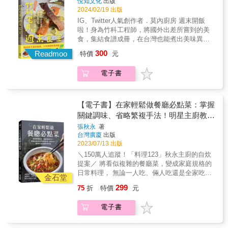
悅知文化
出版
邏輯南洋菜獨特的辛香料應用與烹調順序，與
是料理新手，還是香料愛好者，本書都是實用
酒燉牛肉、西班牙的海鮮燉飯、義大利的
2024/02/19 出版
台灣料理大大不同。作者透過圖表，帶領讀者
的入門地圖與靈感寶庫，一起從餐桌上的香料
Ravioli（義大利餃）、波蘭的Gołąbki（高麗菜
掌握南洋菜的料理節奏——從香料前置處理、
IG、Twitter人氣創作者．莫內廚房 週末開飯
開始，重新認識南洋料理。【美味推薦】(依姓
捲）……來自五大洲的經典名菜，全數集結於
基底醬慢火炒製，到香草入鍋時機與調味的收
啦！身為竹科工程師，將國外出差所嘗到的美
氏筆畫排序)艾吏福Arif Sulistiyo／駐台北印尼
此！▍獨家專欄企劃：營養建議、餐酒推薦、
尾鋪陳，真正理解南洋風味的精髓，做出屬於
食，集結食譜成冊，在台灣也能煮出美味異國
經濟貿易代表處代表李東明／前派駐印尼外交
肉品介紹由鄭惠文營養師把關，提供異國料理
自己的道地風味。✭✭ 特別收錄：東南亞雜貨
料理！※ 特點1: 食譜重新演繹，台灣人也能煮
官、作家沈軒毅／美食作家、「餓童日記」版
300
的營養須知；侍酒師Lily推薦隨餐配酒；肉舖老
Readmoo
特價
元
店採買指南與風味選物✭✭從城市巷弄到離島街
出道地的世界美食※ 特點2: 營養師X侍酒師X肉
主林勃攸／食時創新餐飲集團廚藝總監張正／
闆Mic則是教你怎麼挑選好吃的牛肉。▍顛覆食
角，東南亞店靜靜佇立於台灣日常，卻仍陌生
舖老闆，建立既健康、又有儀式感的用餐體驗
燦爛時光東南亞主題書店創辦人陳靜宜／飲食
譜難懂的印象，料理新手也能煮牛排不好煎？
電子書
神祕。身為印尼華僑的作者來台30載，帶領讀
※ 特點3: 提供食材、調味料購買建議，不怕找
作家喻碧芳／東雅小廚創辦人葉偉傑／新加坡
苦惱大節日怎麼準備？舒芙蕾很難做？書中提
者細看招牌背後的風味線索，了解南洋食材的
不到！上班累得像條狗，假日更要好好享受生
駐台北商務辦事處代表楊渡／詩人、作家楊琇
供小技巧，製作料理不再擔心。▍台灣在地食
選購訣竅。如何找出適合的調味料品牌？哪些
活。自己下廚不僅煮得開心，吃得健康，還好
／原住民族電視台製作人廖雲章／天下獨立評
材，完美復刻舌尖上的旅行買不到廣島牡蠣？
香料也可以在中藥行或大賣場尋覓？並分享私
吃到痛哭流涕！週一上班便是一條活龍！▍100
【電子書】在家輕鬆做餐廳必點菜：掌握
論資深頻道總監潘文德／田倉一食品有限公司
用東石鮮蚵也可以！提供最佳採買地點，肉
房選物清單，為熱愛風味旅行的人，打開通往
道美味食譜！誰說男子漢的餐桌，只有雞排和
關鍵調味、省略繁複手法！明星主廚教你
董事長
品、調味料、香草等，就能端出地球彼端的吸
南洋廚房的味覺之門。無論是料理新手，還是
魯肉飯！本書囊括了日本的大阪燒、法國的紅
用常見食材Ｘ家常技巧，重現50道各國
睛餐點。▍在家自製，避開熱量陷阱用原型食
張秋永
著
香料愛好者，本書都是實用的入門地圖與靈感
酒燉牛肉、西班牙的海鮮燉飯、義大利的
台灣廣廈
出版
物、天然香料烹調，回歸食材原味，讓你吃得
美味料理
寶庫，一起從餐桌上的香料開始，重新認識南
Ravioli（義大利餃）、波蘭的Gołąbki（高麗菜
2023/07/13 出版
健康且美味。▍全球飲食文化講座，紙上開張
洋料理。【美味推薦】(依姓氏筆畫排序)艾吏福
捲）……來自五大洲的經典名菜，全數集結於
中歐、東歐料理都用什麼食材提味？北義和南
＼150萬人追蹤！「料理123」秋永主廚的自炊
Arif Sulistiyo／駐台北印尼經濟貿易代表處代表
此！▍獨家專欄企劃：營養建議、餐酒推薦、
義的飲食差在哪裡？最迷你的文化講堂，給你
提案／ 將看似複雜的餐廳菜，變成家庭規格的
李東明／前派駐印尼外交官、作家沈軒毅／美
肉品介紹由鄭惠文營養師把關，提供異國料理
最實用的知識。
日常料理， 無論一人吃、倆人吃還是全家吃，
食作家、「餓童日記」版主林勃攸／食時創新
的營養須知；侍酒師Lily推薦隨餐配酒；肉舖老
金石堂
一日三餐簡單完成、道道美味！ 知名藝人李
餐飲集團廚藝總監張正／燦爛時光東南亞主題
闆Mic則是教你怎麼挑選好吃的牛肉。▍顛覆食
299
75
折
特價
元
易、張棋惠、蔡頤榛（五熊）， 「型男大主
書店創辦人陳靜宜／飲食作家喻碧芳／東雅小
譜難懂的印象，料理新手也能煮牛排不好煎？
廚」製作人連恭平 ── 誠摯推薦！ 《行腳主廚
廚創辦人葉偉傑／新加坡駐台北商務辦事處代
苦惱大節日怎麼準備？舒芙蕾很難做？書中提
電子書
秋永的世界廚房》新裝封面版，好味再現。 &
表楊渡／詩人、作家楊琇／原住民族電視台製
供小技巧，製作料理不再擔心。▍台灣在地食
加入大量起司做成焗烤、濃郁牽絲的肉醬千層
作人廖雲章／天下獨立評論資深頻道總監潘文
材，完美復刻舌尖上的旅行買不到廣島牡蠣？
麵， 滿足大口吃肉慾望的蒜香牛排蓋飯、紅酒