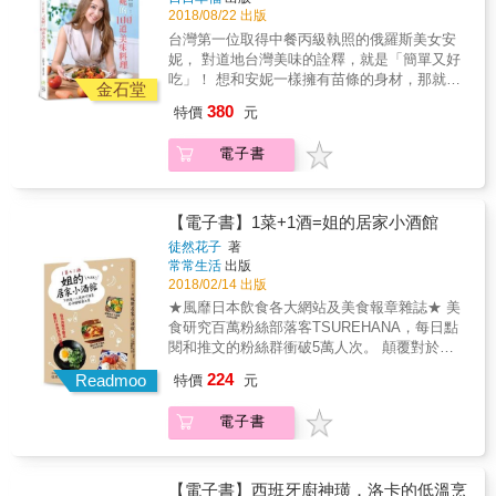
以，安妮把自己擅長的各種料理，呈現在書
2018/08/22 出版
中。除了道地的台灣菜，忙碌減肥的時候，可
台灣第一位取得中餐丙級執照的俄羅斯美女安
以吃吃清爽料理；朋友聚餐時，就要做出美味
妮， 對道地台灣美味的詮釋，就是「簡單又好
豐盛的佳餚；和妹妹一起吃飯，就準備可以吃
吃」！ 想和安妮一樣擁有苗條的身材，那就試
飽又吃好的餐點或是家鄉菜；因為喜歡台灣的
金石堂
試書中清爽簡單無負擔的菜色吧！ 請和安妮一
滷肉飯，旅行時，進而發現其實每個國家都有
380
特價
元
起用料理來經歷各國旅遊的美好， 讓豐富的異
屬於自己的滷肉飯形式，於是也把這些異國的
國料理，輕鬆上桌。 因為在媽媽好友家的廚
滷肉飯，呈現給大家&hellip;&hellip;。 為了讓
電子書
房，感受到料理的溫暖，六歲的安妮，開始了
更多的年輕女孩也和安妮一樣喜歡做菜，所以
廚房中的料理人生。向朋友的父母詢問各家的
書中全部食材都是非常方便取得的，而且以
祖傳秘方；把到世界各地旅行的美好，用料理
Step by Step呈現，只要跟著做，大家都能做
紀錄下來；為了讓也在台灣念書的妹妹可以吃
【電子書】1菜+1酒=姐的居家小酒館
出和書裡一模一樣的安妮Style料理喔！ 本書特
到俄羅斯家鄉菜&hellip;&hellip;，更為了讓廚藝
色 ◆特色1：共分六大主題，100道全營養料
徒然花子
著
更精進，決定挑戰台灣的丙級中餐執照，經過
常常生活
出版
理，快速、簡單，並大幅縮減烹調時間與流
不斷的失敗與努力，鍛鍊出安妮的好廚藝。 所
2018/02/14 出版
程，讓料理新手，或喜愛各種變化的朋友們，
以，安妮把自己擅長的各種料理，呈現在書
也可以輕鬆做出來。 ◆特色2：菜單變化豐
★風靡日本飲食各大網站及美食報章雜誌★ 美
中。除了道地的台灣菜，忙碌減肥的時候，可
富，包含台灣味、清爽料理、派對美食、親友
食研究百萬粉絲部落客TSUREHANA，每日點
以吃吃清爽料理；朋友聚餐時，就要做出美味
宴客菜、飽足感食物、各式各樣的變化款滷肉
閱和推文的粉絲群衝破5萬人次。 顛覆對於下
豐盛的佳餚；和妹妹一起吃飯，就準備可以吃
飯甚至俄羅斯家鄉味等，應有盡有，不但美味
酒菜的既定印象 重新改寫下酒菜的全新定義 口
224
飽又吃好的餐點或是家鄉菜；因為喜歡台灣的
Readmoo
特價
元
健康，外表也精緻漂亮賞心悅目。 ◆特色3：
欲和身心都可以大大滿足 ～ 姐的「食」代 Ｂ
滷肉飯，旅行時，進而發現其實每個國家都有
特別蒐錄安妮的美味小秘密，除了重點提示之
Ｊ4 ！ 就是要大家一起吃出「食」的超狂態
屬於自己的滷肉飯形式，於是也把這些異國的
電子書
外，也有替代方案。讓您在料理時，可以節省
度！ ～ 誰說一定要花大把鈔票才能享受美食，
滷肉飯，呈現給大家&hellip;&hellip;。 為了讓
時間又能輕鬆做出美味菜餚！
隨時來上一盤小菜，配上一杯小酒，就能成就
更多的年輕女孩也和安妮一樣喜歡做菜，所以
大確幸。 在外擔心與人共桌？料理不合味口？
書中全部食材都是非常方便取得的，而且以
結帳時帳單爆表？ 只是想喝點小酒卻遇上隔壁
【電子書】西班牙廚神璜．洛卡的低溫烹