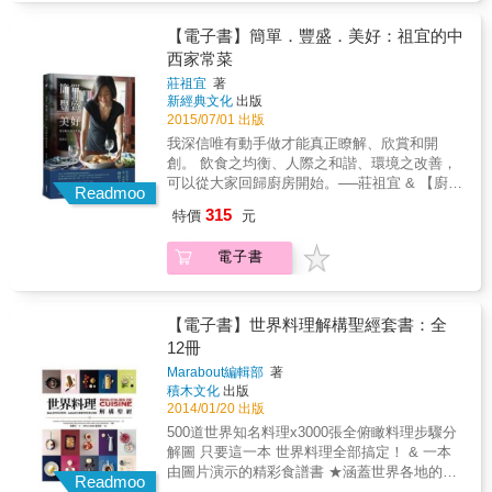
家有規定，自己吃過的餐具都要自己洗，但當
Step by Step 照片＋手繪稿完美呈現。 & 書中
天爸爸太開心了）。後來爸爸說：每次做的豚
50道食譜，分別介紹了日本、法國、義大利、
【電子書】簡單．豐盛．美好：祖宜的中
汁味道都會不一樣，而這次是他人生中做得最
西班牙與泰國等世界知名料裡， 每道食譜
西家常菜
好的一次（絕品）。說實話&hellip;&hellip;我並
MASA都會介紹其典故由來，也會分享他溫暖
沒有很認真的吃，因為當時我正邊吃邊想，等
莊祖宜
著
的故事與趣味的回憶。例如日本料理中的「味
一下要玩的遊戲如何才能破關（ー_ー;）。但
新經典文化
出版
噌豬肉蔬菜湯」（豚汁），就是一道讓MASA
看到爸爸那麼認真地看我吃東西，我也不敢隨
2015/07/01 出版
非常懷念的料理，也是他小時候爸爸下廚時，
便回答。」 & 另外，義大利料理中，介紹了
我深信唯有動手做才能真正瞭解、欣賞和開
最常做的家庭料理。 &&& 「我記得有一次爸爸
「佛羅倫斯風香烤豬里肌肉」。他說 這道佛羅
創。 飲食之均衡、人際之和諧、環境之改善，
煮了一鍋豚汁，等我回來讓我吃，吃的時候，
倫斯的醬是他的最愛之一，不只味道，連名字
可以從大家回歸廚房開始。──莊祖宜 & 【廚房
爸爸一直在旁邊看我。通常吃飯時，會一邊看
Readmoo
都很特別。 & 「第一次認識這種醬，是我在打
裡的人類學家】 第一本典藏食譜，終於上桌！
報紙一邊吃飯的典型日本父親，不知道為什麼
315
特價
元
工的時候，因為這家餐廳的許多料理都很特
& 「看她下廚就是種享受！」 讓300萬人盛讚
那天一直瞪著我看。吃完後，爸爸問我：味道
別，每次服務生帶客人進來點餐後，負責的服
實用與專業 只要簡單變化就能豐盛上桌，進而
如何呢？我說：『好吃！』當時看到爸爸非常
電子書
務生都要很大聲地唸出給廚師們聽，有的前輩
為生活增添些許美好。 & 8年前，她為我們揭
開心的臉，連我吃完的餐具都幫我洗了（我們
很會唸，有的前輩也會很緊張一直唸錯，當時
開廚房裡的美味故事與秘辛。 她持續磨練廚
家有規定，自己吃過的餐具都要自己洗，但當
大家都會偷笑。經過數個月後，我也漸漸習慣
藝、從未放棄夢想 服務對象從不認識的客人變
天爸爸太開心了）。後來爸爸說：每次做的豚
工作內容，但我負責的內容也越來越多，有一
成最親愛的家人朋友。 餐桌從台灣延伸至波士
【電子書】世界料理解構聖經套書：全
汁味道都會不一樣，而這次是他人生中做得最
天終於有機會唸菜單，我就很用力大聲唸菜
頓、香港、上海、華府，到如今的雅加達......
12冊
好的一次（絕品）。說實話&hellip;&hellip;我並
名，結果老闆進來廚房罵我。因為我的聲音大
唯一不變的是，她遊刃有餘的廚藝展現，以及
沒有很認真的吃，因為當時我正邊吃邊想，等
Marabout編輯部
著
到連坐在外面的客人都聽到了，餐廳本來很安
優雅自然、隨性不拘的生活態度 & 面對生活的
一下要玩的遊戲如何才能破關（ー_ー;）。但
積木文化
出版
靜輕鬆的氣氛，卻因為點菜過於大聲，把大家
一變再變，她總能隨遇而安，用創意一一拆
看到爸爸那麼認真地看我吃東西，我也不敢隨
2014/01/20 出版
都嚇到了。大概是更之前我打工的地方很吵，
解！ 這一次，藉由專業的不藏私分享， 讓我們
便回答。」 & 另外，義大利料理中，介紹了
500道世界知名料理x3000張全俯瞰料理步驟分
而且離客人的位子有一段距離，所以每次大家
品嚐她在廚房裡的滿腔熱忱與日積月累的心得
「佛羅倫斯風香烤豬里肌肉」。他說 這道佛羅
解圖 只要這一本 世界料理全部搞定！ & 一本
都很大聲講話，以致於忘了我現在在不同餐廳
體悟。 & & ◎84道家常菜與18篇專文展現的不
倫斯的醬是他的最愛之一，不只味道，連名字
由圖片演示的精彩食譜書 ★涵蓋世界各地的傳
工作，換到新的餐廳工作要安靜！Sorry,
只是廚藝實踐，更體現她多年來一本初心的夢
Readmoo
都很特別。 & 「第一次認識這種醬，是我在打
統料理，從最簡單到最複雜都有，如義大利燉