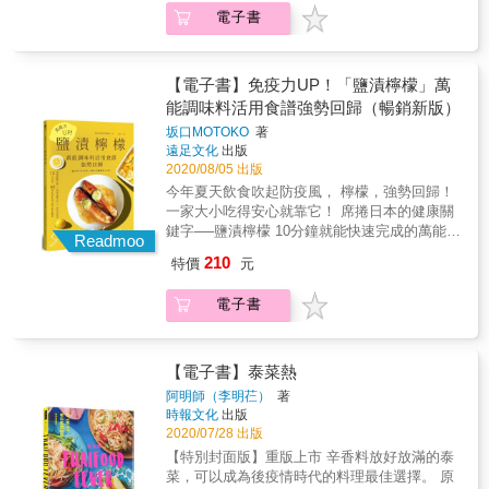
&hellip;&hellip;都能在保留美味元素的前提下
的手作甜點、清爽抑或微醺的冰飲特調， 一舉
配！好好吃飯，用心生活，用手作料理的溫度
電子書
「去蕪存菁」，成為家常版本的日日料理！ &
完勝你生活中面臨的各種情境！& 米粒Q：「這
療癒自己與家人朋友的身心脾胃，一起透過親
特色2. 化繁為簡！省略複雜手法，善用小家電
絕對不是一本我說一，你做一的食譜工具書，
手料理的美食，搖身一變成為懂得煮、懂得
輔助，料理新手照樣輕鬆上菜。 做好吃的菜，
而是一本我們聊、我們做、我們吃，以一口接
吃、懂得品嚐、懂得風格、懂得好好生活的品
其實可以很簡單！為了符合一般人的烹調習
一口的料理環遊世界的食譜故事書，讓你端上
【電子書】免疫力UP！「鹽漬檸檬」萬
味達人！ &
慣，秋永主廚將餐廳的料理改良成家庭作法，
桌的每一道菜，都有故事。」 抬頭挺胸，不再
能調味料活用食譜強勢回歸（暢銷新版）
並使用平價、好取得的食材完成。例如在外面
畏懼推開廚房的大門，也不再虐待自己的胃。
坂口MOTOKO
著
吃很貴的英國名菜「威靈頓牛排」，可以用豬
時尚風格部落客、暢銷作家米粒Q（MillyQ），
遠足文化
出版
肉和現成酥皮輕鬆重現；美式餐廳的「碳烤豬
用一道一道美味又暖心的世界料理與故事，透
2020/08/05 出版
肋排」，善用電鍋和烤箱也能免開火上桌！ &
過自己動手做，找到好好吃飯跟分享美食的樂
今年夏天飲食吹起防疫風， 檸檬，強勢回歸！
特色3. 多元實用！集結主食、主菜、輕食、宴
趣，在餐桌上一起環遊世界。 快速、簡單、方
一家大小吃得安心就靠它！ 席捲日本的健康關
客料理，適合各種場合與人數。 本書料理依照
便的煮食靈感，讓你隨時隨地都能靈機一動，
鍵字──鹽漬檸檬 10分鐘就能快速完成的萬能調
不同用途分類，不論是一人吃、倆人吃、全家
面對各種情境、各種場合、各種需求、各種胃
Readmoo
味料 有助消除疲勞、解毒、預防代謝症候群、
吃都適用！快速完成的懶人救星「煙花女義大
口，一轉身就端出最對味也最對胃的菜色搭
210
特價
元
抑制血糖急速上升、減少鹽分攝取 15大功效
利麵」、「泰式炒河粉」；大人小孩都喜歡的
配！好好吃飯，用心生活，用手作料理的溫度
╳6大營養素，用美味打造不易生病的好體質
下飯菜「椒麻雞」、「起司牛肉球」；簡單展
療癒自己與家人朋友的身心脾胃，一起透過親
電子書
80道創意健康料理，讓您吃得美味、做得快樂
現儀式感的「牧羊人派」、「藍帶豬排」。每
手料理的美食，搖身一變成為懂得煮、懂得
所有步驟只需要切開檸檬，再放進鹽醃漬！ 輕
一道，都是不容錯過的美味！ & 特色4. 好看好
吃、懂得品嚐、懂得風格、懂得好好生活的品
鬆幾道步驟，風味清爽的新感覺調味料 「鹽漬
學！清楚詳盡說明，加上主廚示範影音，動靜
味達人！ &
檸檬」就完成了！ 「鹽漬檸檬」可整顆連皮放
【電子書】泰菜熱
皆宜的教學方式。 全書食譜除了以容易理解的
入燉煮或蒸煮、熱炒的料理裡， 也能切成細
圖文解說，也搭配網路節目「料理123」拍攝的
阿明師（李明芢）
著
絲，添在沙拉與涼拌料理當配角！ 檸檬汁與鹽
示範影片，從備料提醒、食材切法到烹煮過程
時報文化
出版
混合而成的「鹽漬檸檬汁」，隨時都能當成鹽
2020/07/28 出版
鉅細靡遺。不僅好做、好吃，還能享受療癒又
的替代品使用。 新鮮的果香與圓潤的酸味及鹽
有成就感的做菜時光！ &
【特別封面版】重版上市 辛香料放好放滿的泰
味， 灑上一點，平凡的菜色與白飯也能瞬間美
菜，可以成為後疫情時代的料理最佳選擇。 原
味升級喔！ 更美妙的是，鹽漬檸檬能讓肉質變