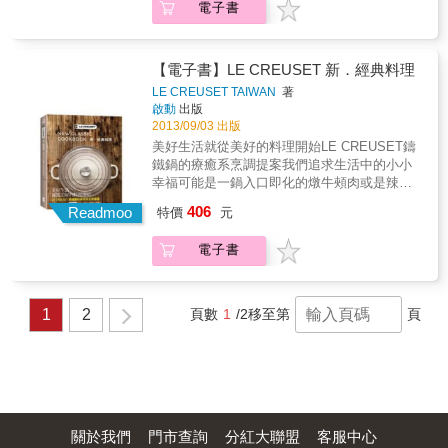
精美清晰，文字說明簡明扼要。文圖相輔相
電子書
鳥也能輕鬆上手，是廚房必備的料理聖經。
用料理小祕訣、食用建議、注意事項，提高料
成，讓所有人都能輕鬆上手。 & 分量、備料時
理的完美度。例如在蘋果中心插上幾根香草
間、烹煮時間：讓料理者者便於掌握分量，並
莢，就可以讓蘋果果醬變得美味多了！ ★呈現
有效評估烹調時間。 食材全圖示：料理食材一
方式非常的棒，以圖片分解每個不同料理階
【電子書】LE CREUSET 新．經典料理
目瞭然，準備起來更方便。 私房小祕訣：提供
段，步驟解說一個接一個，就連初學的外行
超實用料理小訣竅，讓料理更完美。 貼心小提
LE CREUSET TAIWAN
著
人，都能一目瞭然！某些異國餐點，更是充滿
啟動
出版
示：提供料理過程須注意的小細節與實用建
當地色彩。 ★書中料理變化萬千、極為美味，
2013/09/03 出版
議。 本書特色 1.收錄 500道世界知名傳統料
講解清晰，讓所有人都能輕鬆上手。全書一共
理，從簡單到複雜，一網打盡。 2.3000張全俯
美好生活就從美好的料理開始LE CREUSET鑄
有3000張步驟圖，尤其是對廚房新手而言，按
瞰料理步驟分解圖，解構每個料理步驟，詳細
鐵鍋的療癒系烹調提案我們追求生活中的小小
部就班地呈現烹煮的各個階段，相當有幫助。
呈現烹煮階段，一看就會！ 3.從前菜到甜點，
幸福可能是一鍋入口即化的燉牛頰肉或是辣得
★精緻又簡易的食譜，除了家常菜，還有能端
從簡易到精緻，從家常菜到宴客菜，一應俱
過癮的星洲辣椒明蝦配上炸饅頭也可以是香醇
406
出來的宴客菜，能激發出用餐者的胃口與好奇
Readmoo
特價
元
全。 4.料理包羅萬象，千變萬化，極具異國色
滑順的櫻桃提拉米蘇少不了的還有法國工匠製
心。 本書使用說明 創新式全俯瞰料理步驟分解
彩。 5.提供「超實用小祕訣」，讓料理更完
作手工打造的絕美鑄鐵鍋以及陪伴在身邊一同
圖：按部就班完整呈現每個步驟的過程，圖片
電子書
美。 6.一目瞭然，達成度高，實用百分百，菜
享用這些美食生命中重要的家人、朋友、愛人
精美清晰，文字說明簡明扼要。文圖相輔相
鳥也能輕鬆上手，是廚房必備的料理聖經。
在餐桌上演的幸福劇場很簡單、很日常，卻也
成，讓所有人都能輕鬆上手。 & 分量、備料時
最溫暖、最滿足.....為心愛的人準備一頓晚餐。
間、烹煮時間：讓料理者者便於掌握分量，並
首先研究食譜擬定菜單，接著上市場採買新鮮
1
2
頁數
1
/2
移至第
頁
有效評估烹調時間。 食材全圖示：料理食材一
蔬果魚肉食材，回家後仔細清洗、備料、用自
目瞭然，準備起來更方便。 私房小祕訣：提供
己的步調，沉溺在廚房即是全世界的美好時
超實用料理小訣竅，讓料理更完美。 貼心小提
刻，拿出新購入的肉豆蔻色LE CREUSET鑄鐵
示：提供料理過程須注意的小細節與實用建
鍋，開火、熱鍋、下料、細細燉煮，將所有最
議。 本書特色 1.收錄 500道世界知名傳統料
純粹的心意統統都一起燉進去。熱騰騰的料理
理，從簡單到複雜，一網打盡。 2.3000張全俯
上桌，搭配著這些年出國旅行時搜集回來的可
瞰料理步驟分解圖，解構每個料理步驟，詳細
愛餐具，開瓶好酒，以及總是能令你放鬆的愉
關於我們
門市查詢
分紅大聯盟
客服中心
呈現烹煮階段，一看就會！ 3.從前菜到甜點，