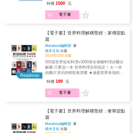
（&deg;&nabla;&deg;;）＼（￣ _ ￣ ）&larr;
想 莊祖宜，曾以《廚房裡的人類學家》，將豐
1500
特價
元
工的時候，因為這家餐廳的許多料理都很特
飯、摩洛哥蔬菜燉羊肉、印度乳酪菠菜、越南
『老闆，我太大聲了&hellip;&hellip;。』」 &
富人文學理的養份讓廚藝上有所滋長，掀起一
別，每次服務生帶客人進來點餐後，負責的服
春捲．．．等等，一共500道。另外也提供超實
除了說故事，完整的Step by Step分解圖，同
波全新的華文飲食書寫風範；接著，她喊出
電子書
務生都要很大聲地唸出給廚師們聽，有的前輩
用料理小祕訣、食用建議、注意事項，提高料
樣保有MASA仔細又貼心的風格，因為他 希望
「其實，大家都想做菜」的宣言，讓蔡珠兒盛
很會唸，有的前輩也會很緊張一直唸錯，當時
理的完美度。例如在蘋果中心插上幾根香草
透過這本書，讓平常不太習慣看食譜書的讀者
讚「以清淺之筆，寫深度之藝，寫得有味有
大家都會偷笑。經過數個月後，我也漸漸習慣
莢，就可以讓蘋果果醬變得美味多了！ ★呈現
也可以輕鬆地閱讀。當然也希望所有的讀者都
料」。 這本食譜是莊祖宜的醞釀、規劃多時的
工作內容，但我負責的內容也越來越多，有一
方式非常的棒，以圖片分解每個不同料理階
【電子書】世界料理解構聖經：家傳甜點
能以非常快樂、輕鬆的心情來學習料理並享受
第一本食譜，也是這些年來作者追隨專業廚藝
天終於有機會唸菜單，我就很用力大聲唸菜
段，步驟解說一個接一個，就連初學的外行
這本書。 & 本書特色 & ․特色1：五大美食國家
篇
夢想的實踐。總共84道只要喜愛美食都能學會
名，結果老闆進來廚房罵我。因為我的聲音大
人，都能一目瞭然！某些異國餐點，更是充滿
的50道料理，50個故事，550張照片＋手繪稿完
的中西家常菜，每一道菜經過作者精心設計，
Marabout編輯部
著
到連坐在外面的客人都聽到了，餐廳本來很安
當地色彩。 ★書中料理變化萬千、極為美味，
整圖解，一看就會，即使是第一次下廚，也可
食譜樣式細膩兼具專業，還有許多網友們的實
積木文化
出版
靜輕鬆的氣氛，卻因為點菜過於大聲，把大家
講解清晰，讓所有人都能輕鬆上手。全書一共
以完全學會本書的所有菜色。 & ․特色2：每道
做測試，幾乎是零失敗範本。 作者長期追隨專
2014/01/20 出版
都嚇到了。大概是更之前我打工的地方很吵，
有3000張步驟圖，尤其是對廚房新手而言，按
料理都分享了MASA的設計理念、堅持，與溫
業廚界的流行趨勢和尖端技藝之外，更期許下
500道世界知名料理x3000張全俯瞰料理步驟分
而且離客人的位子有一段距離，所以每次大家
部就班地呈現烹煮的各個階段，相當有幫助。
暖的小故事，讓您不只學會做菜，更能體會、
廚應該與生活連結，同時關切起切身的食材品
解圖 只要這一本 世界料理全部搞定！ & 一本
都很大聲講話，以致於忘了我現在在不同餐廳
★精緻又簡易的食譜，除了家常菜，還有能端
感受他的用心與貼心。 & ․特色3：菜色豐富多
質與家人健康問題。藉由這本書食譜的引導之
由圖片演示的精彩食譜書 ★涵蓋世界各地的傳
工作，換到新的餐廳工作要安靜！Sorry,
出來的宴客菜，能激發出用餐者的胃口與好奇
Readmoo
樣化，即使手繪稿也詳細完整，絕對不妥協馬
下，希望我們每一個人正視生活周遭與飲食環
統料理，從最簡單到最複雜都有，如義大利燉
（&deg;&nabla;&deg;;）＼（￣ _ ￣ ）&larr;
心。 本書使用說明 創新式全俯瞰料理步驟分解
虎。簡單實用，每道菜皆標示份量、材料與做
199
特價
元
境有關的問題，並為此改變飲食生活習慣。而
飯、摩洛哥蔬菜燉羊肉、印度乳酪菠菜、越南
『老闆，我太大聲了&hellip;&hellip;。』」 &
圖：按部就班完整呈現每個步驟的過程，圖片
法等，還有作者的貼心小叮嚀喔！ & ․特色4：
她深信「唯有動手做才能真正瞭解，而唯有瞭
春捲．．．等等，一共500道。另外也提供超實
除了說故事，完整的Step by Step分解圖，同
精美清晰，文字說明簡明扼要。文圖相輔相
書後皆附食材與相關料理一覽表，閱讀容易、
電子書
解才能欣賞和開創。飲食之均衡、人際之和
用料理小祕訣、食用建議、注意事項，提高料
樣保有MASA仔細又貼心的風格，因為他 希望
成，讓所有人都能輕鬆上手。 & 分量、備料時
貼心超實用，讓您一目瞭然，馬上就可以找到
諧、環境之改善，可以從大家回歸廚房開
理的完美度。例如在蘋果中心插上幾根香草
透過這本書，讓平常不太習慣看食譜書的讀者
間、烹煮時間：讓料理者者便於掌握分量，並
想要學習的各式料理，而不會浪費任何食材。
始。」 & ◎做菜不是一個口令一個動作，每一
莢，就可以讓蘋果果醬變得美味多了！ ★呈現
也可以輕鬆地閱讀。當然也希望所有的讀者都
有效評估烹調時間。 食材全圖示：料理食材一
道菜學一樣核心技巧，練就一身廚房基本功。
方式非常的棒，以圖片分解每個不同料理階
【電子書】世界料理解構聖經：奢華甜點
能以非常快樂、輕鬆的心情來學習料理並享受
目瞭然，準備起來更方便。 私房小祕訣：提供
與其學會「怎麼做菜」，不如更進一步瞭解
段，步驟解說一個接一個，就連初學的外行
這本書。 & 本書特色 & ․特色1：五大美食國家
篇
超實用料理小訣竅，讓料理更完美。 貼心小提
「為什麼要這樣做？」作者希望我們了解每一
人，都能一目瞭然！某些異國餐點，更是充滿
的50道料理，50個故事，550張照片＋手繪稿完
示：提供料理過程須注意的小細節與實用建
Marabout編輯部
著
個步驟的意義，這樣如需省略或代換才不會出
當地色彩。 ★書中料理變化萬千、極為美味，
整圖解，一看就會，即使是第一次下廚，也可
議。 本書特色 1.收錄 500道世界知名傳統料
積木文化
出版
關鍵性的錯誤，若想增添自己的創意更能十拿
講解清晰，讓所有人都能輕鬆上手。全書一共
以完全學會本書的所有菜色。 & ․特色2：每道