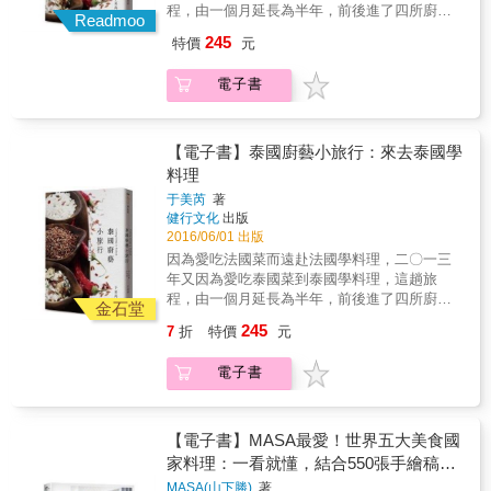
史，一看爐火區就知道偏好的食物類型，一看
程，由一個月延長為半年，前後進了四所廚藝
Readmoo
空間就可以理解一個人的個性。總覺得廚房是
學校，帶回最正宗的泰式風味與濃郁的異國風
245
特價
元
一個有點私密，卻又讓人保留自我的空間。－
情。 & 作者放棄唱片公司的高職，遠赴法國學
Soupy 跟著Soupy一口氣走進19個廚房，認識
廚藝，回台後從廚房助理做起，天天洗掃擦
電子書
19位風格不同的主人，向他們各學一道私房料
抹，備受排擠，卻堅持不放棄，短短幾年的時
理，在食物的空間裡，交換著在地人和移居者
間，已出版了十餘本食譜，並贏得「果醬女
的生活秘密&hellip;&hellip;希臘的George會把
王」之稱。 在廚藝的世界裡，她曾經自我質
家鄉寄來的食材都藏在一個木箱裡面；蘭州的
疑：如果要的太多，什麼都想要，會不會什麼
【電子書】泰國廚藝小旅行：來去泰國學
Yao說自己看淡人生，但對餃子皮是不是手桿的
都做不好﹖但是仍然堅定地告訴自己：廚藝無
料理
就是看不開；香港的營養師June，廚房裡的小
國界，如果能橫跨各國食材，充分了解並且善
于美芮
著
器具都有臉有表情&hellip;&hellip; 廚房就像是
加利用，或許還能更上一層樓。就像之前她在
健行文化
出版
一個家的縮影，也是一個人性格的縮影，因為
高峰期急流勇退，前往巴黎藍帶廚藝學院學法
2016/06/01 出版
走進不同人的廚房，一起做菜，而變成了好朋
國菜，就是因為她不是害怕轉變的人，畢竟兩
因為愛吃法國菜而遠赴法國學料理，二〇一三
友，就算是第一次見面，也不擔心沒話題的尷
手都拿著東西，是不可能再拿別的新東西，必
年又因為愛吃泰國菜到泰國學料理，這趟旅
尬飯桌時光，彼此聊著對家鄉最想念的菜是什
須要放掉，才可能有新的收穫。 就因為一心專
程，由一個月延長為半年，前後進了四所廚藝
麼？在新的地方又喜歡上什麼菜？用什麼器
注地追求心目中的美味，於是，決定脫下時尚
金石堂
學校，帶回最正宗的泰式風味與濃郁的異國風
具，會讓煮菜更開心？什麼醬料一加就會好
嬌貴的馬靴換上輕便涼鞋，從巴黎轉換到曼
245
7
折
特價
元
情。 & 作者放棄唱片公司的高職，遠赴法國學
吃？走進廚房，真的是最快拉近距離的方法。
谷，深入泰國菜的國度，探訪道地傳統的泰國
廚藝，回台後從廚房助理做起，天天洗掃擦
本書特色 ※一窺19個特色廚房、廚具餐具擺
菜做法，希望學會可以打動人心的泰國菜。在
電子書
抹，備受排擠，卻堅持不放棄，短短幾年的時
設，光明正大逛進別人的家生活。 ※真實廚房
這段期間，除了探索許多特色學校與專業課
間，已出版了十餘本食譜，並贏得「果醬女
圖片vs.手繪廚房全景大對照，看Soupy用不一
程，連按摩學校都不放過，在曼谷，開啟了她
王」之稱。 在廚藝的世界裡，她曾經自我質
樣的角度看見了什麼！ ※16道在地人的在地食
的泰國菜大門，也開始踏入泰國料理的華麗世
疑：如果要的太多，什麼都想要，會不會什麼
【電子書】MASA最愛！世界五大美食國
譜，移居者的獨門家鄉味，從甜點到主菜很齊
界。 作者把所有經驗集結成一把鑰匙，送給想
都做不好﹖但是仍然堅定地告訴自己：廚藝無
家料理：一看就懂，結合550張手繪稿與
全！ ※詳細的STEP BY STEP做菜步驟插畫圖
探索泰國料理之奧妙的人，只要你轉動鑰匙，
國界，如果能橫跨各國食材，充分了解並且善
解，做過都大呼超簡單！ ※特色市集帶你逛一
便能開啟傳統泰國菜的大門，有一天，你也能
美食照片的食譜
MASA(山下勝)
著