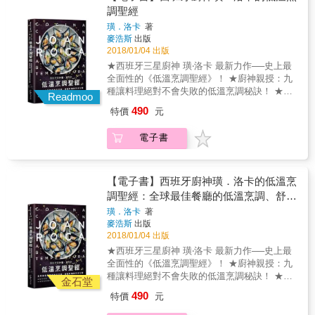
Step by Step呈現，只要跟著做，大家都能做
桌派對鬧哄哄？ 難道只能委屈自己迎合他人？
調聖經
出和書裡一模一樣的安妮Style料理喔！ 本書特
完全無法放鬆身心，消除壓力，酒菜下肚卻吞
色 ◆特色1：共分六大主題，100道全營養料
璜．洛卡
著
下更多莫名的淡淡憂愁。 姐要大家重新找回自
麥浩斯
出版
理，快速、簡單，並大幅縮減烹調時間與流
主權，在家喝更舒服，在家料理更開心。 本書
2018/01/04 出版
程，讓料理新手，或喜愛各種變化的朋友們，
就是要大家更懂得享受「食」的美好。 下班後
也可以輕鬆做出來。 ◆特色2：菜單變化豐
★西班牙三星廚神 璜‧洛卡 最新力作──史上最
自己能有的時間比想像中的短暫， 泡個澡、看
富，包含台灣味、清爽料理、派對美食、親友
全面性的《低溫烹調聖經》！ ★廚神親授：九
個簡訊、追個劇&hellip;&hellip;一個晚上很快就
宴客菜、飽足感食物、各式各樣的變化款滷肉
種讓料理絕對不會失敗的低溫烹調秘訣！ ★最
不夠用。 還想簡單吃個晚餐，喝杯酒放鬆一
Readmoo
飯甚至俄羅斯家鄉味等，應有盡有，不但美味
豐富的實作示範：80道三星料理＋14種基底食
下， 如果每天都泡在餐廳，不僅時間不夠用，
490
特價
元
健康，外表也精緻漂亮賞心悅目。 ◆特色3：
譜 ‧為什麼全世界的星級餐廳都在用「低溫烹
荷包越來越瘦，變厚的只有自己的腰內肉！ 還
特別蒐錄安妮的美味小秘密，除了重點提示之
調」？ ‧低溫烹調＝「舒肥（真空烹調）」法？
是回家簡單自己煮吧，即使只是把冰箱現有的
電子書
外，也有替代方案。讓您在料理時，可以節省
低溫烹調其實是一種歷史悠久、對食材滿懷著
食材搬出來隨意搭配組合，花個十分鐘，簡單
時間又能輕鬆做出美味菜餚！
敬意的料理手法， 因為以50℃到100℃之間的
到稱不上是一道菜，反正是自己下酒吃的，何
溫度來烹調食物， 不但能保留住食材最完整的
必在意呢！ 晚餐小酌就是要吃巧不吃飽，比起
營養與自然原味，使料理的口感質地更多汁鮮
【電子書】西班牙廚神璜．洛卡的低溫烹
洋芋片或外食，僅僅是一道自製的下酒菜，也
美， 透過今日的科技──料理者能夠更準確地控
調聖經：全球最佳餐廳的低溫烹調、舒肥
能讓一個人獨飲的樂趣倍增，更是給辛苦一天
制溫度，使烹調成果更精準、品質更一致！ 本
的自己最棒的安慰。 做菜的過程可以很隨性，
料理技法全公開
璜．洛卡
著
書由米其林三星主廚璜‧洛卡，帶領全球最佳餐
切好攪拌、乾煎、拌炒、油炸&hellip;&hellip;步
麥浩斯
出版
廳「El Celler de Can Roca」料理團隊 匯集十
驟盡量簡化，就連分量也是差不多就可以，即
2018/01/04 出版
多年來所奉行之低溫烹調精髓技法與數據， 從
使一隻手拿著啤酒，單手也可以輕鬆完成。不
★西班牙三星廚神 璜‧洛卡 最新力作──史上最
科學的基礎與食材的特性著手，
囉嗦！今晚就來開瓶酒、做道下酒菜開心暢飲
全面性的《低溫烹調聖經》！ ★廚神親授：九
吧！ ★ 10分以內立刻爽快暢飲 夜晚的時間其
種讓料理絕對不會失敗的低溫烹調秘訣！ ★最
金石堂
實比想像的短暫。泡個澡、看個簡訊，鎖碎的
豐富的實作示範：80道三星料理＋14種基底食
490
特價
元
事，一下子就填滿了整個夜晚，只要10分鐘就
譜 ‧為什麼全世界的星級餐廳都在用「低溫烹
可以完成的下酒菜。三兩下完成之後馬上來一
調」？ ‧低溫烹調＝「舒肥（真空烹調）」法？