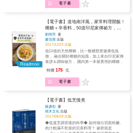
電子書
杯。今晚就是要享受獨飲的樂趣。 ★ 蔬菜滿點
低溫烹調其實是一種歷史悠久、對食材滿懷著
大享受&& & 飯糰、義大利麵、三明治、蓋飯
敬意的料理手法， 因為以50℃到100℃之間的
&hellip;稍微一不留神，發現只靠碳水化合物維
溫度來烹調食物， 不但能保留住食材最完整的
生，再這樣下去絕對會「蔬菜攝取不足！」為
營養與自然原味，使料理的口感質地更多汁鮮
【電子書】道地南洋風，家常料理開飯！
了求心安，只好求助果菜汁和便利商店的沙
美， 透過今日的科技──料理者能夠更準確地控
椰糖＋辛香料，50道印尼家傳祕方，增
拉。外食族攝取蔬菜確實很不容易！所以在家
制溫度，使烹調成果更精準、品質更一致！ 本
色、添香、調味，酸辣甜一吃上癮！
劉明芳
著
小酌時就該多吃蔬菜。自己做的蔬食下酒菜健
書由米其林三星主廚璜‧洛卡，帶領全球最佳餐
麥浩斯
出版
康又安心，吃再多也沒關係。和外食比起來，
廳「El Celler de Can Roca」料理團隊 匯集十
2017/12/23 出版
既物美又價廉！今晚就來一起大口吃菜大口喝
多年來所奉行之低溫烹調精髓技法與數據， 從
低GI值的天然椰糖，比一般糖類更健康低負
酒！ ★ 大口吃肉、海鮮享食 在家小酌時，通
科學的基礎與食材的特性著手，
擔， 融合關於椰糖的知識，加上來自印尼家傳
常會選擇雞或豬。在外吃「烤肉」、「牛排」
食譜＆調味秘方， 國內第一本最實用的椰糖專
是不錯，可是在家喝一杯老是配蔬菜未免太寒
Readmoo
書誕生！ 別擔心，書中所有材料台灣都能買
酸！因此不斷地思考出如何料理「別出心裁的
175
特價
元
到，把這本書帶回家， 人人都能料理出色彩繽
肉類下酒菜」。入味、溫度、烹調方法、擺盤
紛、香辣帶勁、酸甜夠味的異國風味！ 講到南
&hellip;只要一點點小秘訣，熟悉的肉類料理也
電子書
洋食材，清爽可口的椰子及其製品，總是為人
可以變成一道道「配酒小菜」。 獨自小酌時吃
津津樂道。但你聽過「椰糖」嗎？椰糖並非椰
點魚當小菜&hellip;。利用切好的魚片做成下酒
子果實的衍生品，而是從椰子花萃取的天然蜜
菜沒那麼難。只要告訴店員，「希望要做成鹽
糖，色澤金黃、微淡焦香、甜度適中，更特別
【電子書】低烹慢煮
烤」，店員就會幫忙把魚處理好，回家料理時
的是，椰糖的升糖指數（GI值）僅35，比起砂
就會超方便。 ★ 水果也能變佳餚 或許有些人
蘇彥彰
著
糖110、黑糖99、蜂蜜88、楓糖漿73，是更健
小時候不喜歡吃水果。自己主動吃水果更是不
積木文化
出版
康低負擔的選擇。本書是當前市面上少見的椰
可能，不過如果已經削皮去籽、上面還插著竹
2017/06/29 出版
糖書籍，提供更深入、豐富的椰糖訊息，幫助
籤的話，可能還會免為其難地吃幾口。不過
◆低溫烹調背後的科學◆ 如何做出切面粉嫩、
讀者全盤了解椰糖的優點、健康益處和料理運
「酒和水果！&hellip;實在超級對味！」 加點起
肉汁飽滿不乾柴的完美料理？ 祕密就是
用。 作者身為印尼華僑，對她而言，椰糖不僅
司和油，一下子就是美味的「下酒菜」。尤其