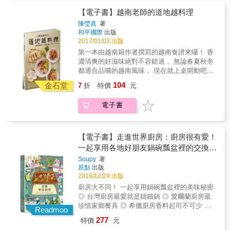
5分熟的牛排有多難？切開牛肉要怎樣才能不要
只是賣相差很多就是了！所以強烈建議一定要
肥烹調法QA】 & Q：什麼是舒肥法？ A：舒肥
了避免食材與水長時間接觸而變成一鍋湯，所
血水橫流？一塊熟度一致、柔嫩多汁、健康烹
【電子書】越南老師的道地越料理
上色。 ◆最後，請放手去做吧，主廚保證你絕
是源自於法文Sous Vide，意思是低溫真空烹
以得用隔絕物把食材與水分隔，因此最好的方
調的牛肉再也不是夢想。 ★需要長時間顧爐火
對不會失敗的！！ 【連磨豆機都自己動手做的
調。以水為介質，用低於100度的相對低溫去烹
陳瑩真
著
式就是將食材裝入塑膠袋並抽真空。 3、進行
的滷豬腳、滷焢肉，用舒肥法製作更方便、不
主廚蘇彥彰，秉著骨子裡研究精神，將低溫烹
和平國際
出版
調食物。 & Q：舒肥法做成的料理有什麼不一
低溫烹調的方法 (1)低溫烹調機烹調法 (2)水波
用顧火。焢肉入口即化、豬腳筋用筷子一夾就
調背後的科學淺白地說明。我們習得的，可不
2017/01/03 出版
樣？ A：因為是以低溫與真空狀態讓食物熟
爐或蒸爐烹調法 (3)瓦斯爐加熱法 (4)傳統烤箱
開，吃起來肥而不膩、膠質滿滿！ ★蛋白細
光只是低溫烹調的知識和技術，還有不少料理
成，最大的特點是食物可以達到熟度一致、減
第一本由越南籍作者撰寫的越南食譜來囉！ 香
烹調法 (5)電鍋烹調法 (6)保溫容器烹調法 做低
嫩、蛋黃香濃軟滑，超級完美的溏心蛋成功率
的科學。 也因為懂得這些扎實的烹調原理，我
少蛋白質破壞、鎖住原汁原味的效果，可以吃
濃清爽的好滋味絕對不容錯過， 無論春夏秋冬
溫烹調一定要花錢買新設備嗎？當然不一定，
100%。 ★製作繁複、耗時耗工的法式經典名
們可以跟著每道都讓人躍躍欲試的食譜，拿起
得健康、更美味。 & Q：舒肥法會很難操作
都適合品嚐的越南風味， 現在就上桌開動吧！
如果家中已有低溫烹調機或水波爐最好，如果
菜「油封鴨腿」在家輕鬆做，外酥內嫩、滿口
「身邊即有」的器材實作，然後大喊：開動
嗎？ A：舒肥法是所有愛好烹飪、想要學習烹
越南籍作者親傳食譜，料理最道地 想吃絕對道
沒有也無所謂，用每個家庭都有的基本家電也
104
鴨香，你家就是米其林的餐廳日常。 ★低溫慢
金石堂
7
折
特價
元
了！Bon Appetit！用美味餵飽每個平凡而幸福
飪的人的福音，做法非常簡單，只要3步驟：1.
地的越式口味嗎？那就自己動手做吧！ 本書由
可以做出完美的低溫烹調料理。 4、出餐前表
燉湯品保留原汁原味，食材外型完好，入口即
的日子。 ──徐銘志 作家、艾瑞克的旅
將食材放入真空袋封口。2. 將食材袋放入一盆
土生土長的越南作者親自傳授， 只要跟著書中
面上色 低溫烹調的程序完成了，若非燉煮類的
化，展現舒肥料理魔法！ 從經典的排餐料理、
行廚房主理人】 【柱子主廚的食譜就和他的菜
電子書
裝水的鍋子中。3. 將舒肥機放入水中，插電、
步驟來製作， 既香濃又爽口的越式風味立即上
就要讓食物表面上色才會更美味！表面上色的
繁複做法的西式餐點、一般常吃的中式家常
一樣，既高端又接地氣：那些賣相精巧的餐點
打開電源，並且設定好食譜中預設的溫度，等
桌，敲開你味蕾的新世界！ 顛覆香濃=油膩，
方式有：大火快煎、炭火炙燒或高溫油炸等，
菜、燉湯，到老少咸宜的甜點，舒肥烹調法升
往往很容易上手，而看似樸實無華的菜色卻又
待的時間可以去看電視、追影集，完全不用顧
越清爽越好吃 越南菜顛覆一般香濃必伴隨油膩
如果沒有進行表面上色可以吃嗎？當然可以，
級料理的美味，天菜在家也能自己做！ & 【舒
蘊含了無限巧思。我想「恆溫烹調」的真諦即
在爐子旁，直到舒肥的時間到再去把料理拿出
的既定印象， 濃郁的香味下所殘留的只有無限
【電子書】走進世界廚房：廚房很有愛！
只是賣相差很多就是了！所以強烈建議一定要
肥烹調法QA】 & Q：什麼是舒肥法？ A：舒肥
在此──它不是炫技也不是趕流行，而是用時間
來就完成了。 & Q：為什麼舒肥的肉看起來都
的清爽， 讓你一口接一口完全停不下來！ 從主
一起享用各地好朋友鍋碗瓢盆裡的交換秘
上色。 ◆最後，請放手去做吧，主廚保證你絕
是源自於法文Sous Vide，意思是低溫真空烹
和耐心淬煉食材，期望以最完美的火候帶來感
那麼生？它有熟嗎？ A：這是舒肥法的最大特
食到甜點，一次呈現28道最家常的越南料理 舉
對不會失敗的！！ 【連磨豆機都自己動手做的
密
調。以水為介質，用低於100度的相對低溫去烹
Soupy
著
官上的震撼。如今古老的烹調技藝有了日益普
點：「均勻一致的熟度」，以及蛋白質被破壞
凡因歐巴馬聞名全世界的烤肉米線， 一般越式
主廚蘇彥彰，秉著骨子裡研究精神，將低溫烹
原點
出版
調食物。 & Q：舒肥法做成的料理有什麼不一
及的精準工具輔佐，再搭配柱子深入淺出，宜
較少，又是在真空狀態下烹調，所以肉品看起
餐廳常見的牛肉河粉、越式春捲、青芒果涼
調背後的科學淺白地說明。我們習得的，可不
2016/12/29 出版
樣？ A：因為是以低溫與真空狀態讓食物熟
中宜西的詳解範例，怎不叫人躍躍欲試！ ──莊
來會是鮮美的粉紅色，這是新鮮美味的證明，
拌， 及在台灣少見的呵餅、香蕉煉乳冰、越式
光只是低溫烹調的知識和技術，還有不少料理
成，最大的特點是食物可以達到熟度一致、減
廚房大不同！ 一起享用鍋碗瓢盆裡的美味秘密
祖宜 廚房裡的人類學家】 【柱子主廚以「泛科
只要有達到建議的溫度與時間，就可以安心的
酸辣魚湯等， 本書皆有收錄，讓你輕輕鬆鬆做
的科學。 也因為懂得這些扎實的烹調原理，我
少蛋白質破壞、鎖住原汁原味的效果，可以吃
◎ 台灣廚房最愛就是鑄鐵鍋 ◎ 愛爾蘭廚房最
學」的標準，將烹調的本質，搭配食材分析，
享用。 & 舒肥讓料理升級的6大特點 1. 相對低
出一桌越式美味！ 本書特色 口味品質保證，最
們可以跟著每道都讓人躍躍欲試的食譜，拿起
得健康、更美味。 & Q：舒肥法會很難操作
珍惜家鄉餐具 ◎ 希臘廚房香料起司不可少 ◎
再以食譜範例，為我們端出了一道道任何人都
溫，減少食材蛋白質破壞。 2. 低溫烹調，不易
道地的越風味 本書食譜是由越南作者精心設
Readmoo
「身邊即有」的器材實作，然後大喊：開動
嗎？ A：舒肥法是所有愛好烹飪、想要學習烹
西班牙廚房只用最好的橄欖油 ◎ 英國廚房沒在
想挽袖複製並呈現的美味健康菜色！所以型男
產生致癌物質。 3. 減少油煙，健康好清潔。 4.
計，皆使用越南人最家常的食材及調味料，做
277
特價
元
了！Bon Appetit！用美味餵飽每個平凡而幸福
飪的人的福音，做法非常簡單，只要3步驟：1.
流行麵包機的 ◎ 深圳廚房一湯杓一個鍋子煮到
主廚不必來我家！倒是把陽光主廚柱子的書帶
精準控溫，料理絕不失敗。 5. 食物均質熟成，
出的越料理絕對道地！ 所有的食材台灣皆能購