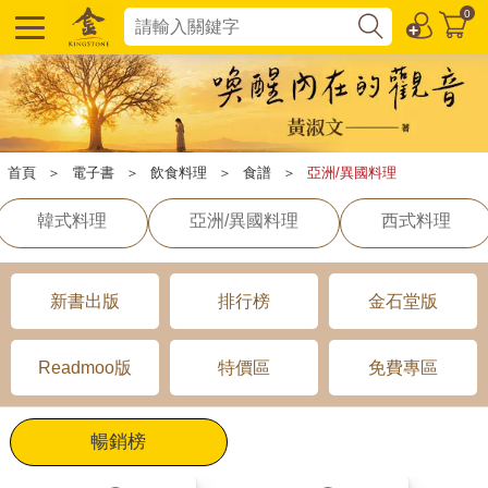
0
首頁
＞
電子書
＞
飲食料理
＞
食譜
＞
亞洲/異國料理
韓式料理
亞洲/異國料理
西式料理
新書出版
排行榜
金石堂版
Readmoo版
特價區
免費專區
暢銷榜