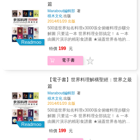
段，步驟解說一個接一個，就連初學的外行
篇
超實用料理小訣竅，讓料理更完美。 貼心小提
人，都能一目瞭然！某些異國餐點，更是充滿
示：提供料理過程須注意的小細節與實用建
Marabout編輯部
著
當地色彩。 ★書中料理變化萬千、極為美味，
議。 本書特色 1.收錄 500道世界知名傳統料
積木文化
出版
講解清晰，讓所有人都能輕鬆上手。全書一共
理，從簡單到複雜，一網打盡。 2.3000張全俯
2014/01/20 出版
有3000張步驟圖，尤其是對廚房新手而言，按
瞰料理步驟分解圖，解構每個料理步驟，詳細
500道世界知名料理x3000張全俯瞰料理步驟分
部就班地呈現烹煮的各個階段，相當有幫助。
呈現烹煮階段，一看就會！ 3.從前菜到甜點，
解圖 只要這一本 世界料理全部搞定！ & 一本
★精緻又簡易的食譜，除了家常菜，還有能端
從簡易到精緻，從家常菜到宴客菜，一應俱
由圖片演示的精彩食譜書 ★涵蓋世界各地的傳
出來的宴客菜，能激發出用餐者的胃口與好奇
Readmoo
全。 4.料理包羅萬象，千變萬化，極具異國色
統料理，從最簡單到最複雜都有，如義大利燉
心。 本書使用說明 創新式全俯瞰料理步驟分解
199
特價
元
彩。 5.提供「超實用小祕訣」，讓料理更完
飯、摩洛哥蔬菜燉羊肉、印度乳酪菠菜、越南
圖：按部就班完整呈現每個步驟的過程，圖片
美。 6.一目瞭然，達成度高，實用百分百，菜
春捲．．．等等，一共500道。另外也提供超實
精美清晰，文字說明簡明扼要。文圖相輔相
電子書
鳥也能輕鬆上手，是廚房必備的料理聖經。
用料理小祕訣、食用建議、注意事項，提高料
成，讓所有人都能輕鬆上手。 & 分量、備料時
理的完美度。例如在蘋果中心插上幾根香草
間、烹煮時間：讓料理者者便於掌握分量，並
莢，就可以讓蘋果果醬變得美味多了！ ★呈現
有效評估烹調時間。 食材全圖示：料理食材一
方式非常的棒，以圖片分解每個不同料理階
【電子書】世界料理解構聖經：世界之最
目瞭然，準備起來更方便。 私房小祕訣：提供
段，步驟解說一個接一個，就連初學的外行
篇
超實用料理小訣竅，讓料理更完美。 貼心小提
人，都能一目瞭然！某些異國餐點，更是充滿
示：提供料理過程須注意的小細節與實用建
Marabout編輯部
著
當地色彩。 ★書中料理變化萬千、極為美味，
議。 本書特色 1.收錄 500道世界知名傳統料
積木文化
出版
講解清晰，讓所有人都能輕鬆上手。全書一共
理，從簡單到複雜，一網打盡。 2.3000張全俯
2014/01/20 出版
有3000張步驟圖，尤其是對廚房新手而言，按
瞰料理步驟分解圖，解構每個料理步驟，詳細
500道世界知名料理x3000張全俯瞰料理步驟分
部就班地呈現烹煮的各個階段，相當有幫助。
呈現烹煮階段，一看就會！ 3.從前菜到甜點，
解圖 只要這一本 世界料理全部搞定！ & 一本
★精緻又簡易的食譜，除了家常菜，還有能端
從簡易到精緻，從家常菜到宴客菜，一應俱
由圖片演示的精彩食譜書 ★涵蓋世界各地的傳
出來的宴客菜，能激發出用餐者的胃口與好奇
Readmoo
全。 4.料理包羅萬象，千變萬化，極具異國色
統料理，從最簡單到最複雜都有，如義大利燉
心。 本書使用說明 創新式全俯瞰料理步驟分解
199
特價
元
彩。 5.提供「超實用小祕訣」，讓料理更完
飯、摩洛哥蔬菜燉羊肉、印度乳酪菠菜、越南
圖：按部就班完整呈現每個步驟的過程，圖片
美。 6.一目瞭然，達成度高，實用百分百，菜
春捲．．．等等，一共500道。另外也提供超實