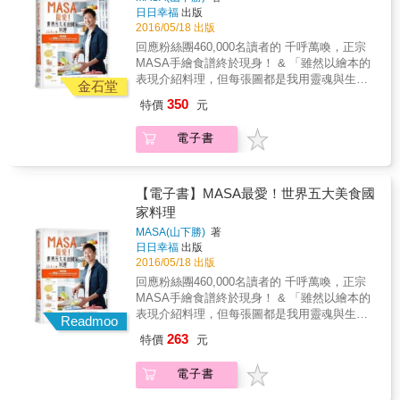
加利用，或許還能更上一層樓。就像之前她在
逛！學學菜攤、肉舖、起司店、器具店，超有
像作者一樣踏上追尋心中美味的旅行。 本書特
日日幸福
出版
高峰期急流勇退，前往巴黎藍帶廚藝學院學法
型的擺設陳列！ ※廚房主人快問快答！最喜愛
色 ★親赴泰國，向廚藝學校與十幾位泰國主廚
2016/05/18 出版
國菜，就是因為她不是害怕轉變的人，畢竟兩
的器具、最想擁有的夢幻逸品大調查！
學得經典泰國菜。 ★反覆累計不同的廚藝經
回應粉絲團460,000名讀者的 千呼萬喚，正宗
手都拿著東西，是不可能再拿別的新東西，必
驗，呈現出泰式完整而真實的美味。 ★不藏私
MASA手繪食譜終於現身！ & 「雖然以繪本的
須要放掉，才可能有新的收穫。 就因為一心專
的廚藝課表與不吝分享的異國體驗，對於想探
表現介紹料理，但每張圖都是我用靈魂與生命
注地追求心目中的美味，於是，決定脫下時尚
金石堂
索泰國料理之奧妙的人，是最實用的指南書。
完成的！ 因為我希望畫圖與拍照的食譜設計一
嬌貴的馬靴換上輕便涼鞋，從巴黎轉換到曼
350
特價
元
樣品質完美，沒有任何妥協！－－MASA」 &
谷，深入泰國菜的國度，探訪道地傳統的泰國
結合照片與手繪圖的世界五大美食國家的美味
菜做法，希望學會可以打動人心的泰國菜。在
電子書
料理，不只是食譜，也是繪本故事書！ 由
這段期間，除了探索許多特色學校與專業課
MASA親自拍照，親手一筆一畫繪製，550張
程，連按摩學校都不放過，在曼谷，開啟了她
Step by Step 照片＋手繪稿完美呈現。 & 書中
的泰國菜大門，也開始踏入泰國料理的華麗世
50道食譜，分別介紹了日本、法國、義大利、
【電子書】MASA最愛！世界五大美食國
界。 作者把所有經驗集結成一把鑰匙，送給想
西班牙與泰國等世界知名料裡， 每道食譜
家料理
探索泰國料理之奧妙的人，只要你轉動鑰匙，
MASA都會介紹其典故由來，也會分享他溫暖
便能開啟傳統泰國菜的大門，有一天，你也能
MASA(山下勝)
著
的故事與趣味的回憶。例如日本料理中的「味
像作者一樣踏上追尋心中美味的旅行。 本書特
日日幸福
出版
噌豬肉蔬菜湯」（豚汁），就是一道讓MASA
色 ★親赴泰國，向廚藝學校與十幾位泰國主廚
2016/05/18 出版
非常懷念的料理，也是他小時候爸爸下廚時，
學得經典泰國菜。 ★反覆累計不同的廚藝經
回應粉絲團460,000名讀者的 千呼萬喚，正宗
最常做的家庭料理。 &&& 「我記得有一次爸爸
驗，呈現出泰式完整而真實的美味。 ★不藏私
MASA手繪食譜終於現身！ & 「雖然以繪本的
煮了一鍋豚汁，等我回來讓我吃，吃的時候，
的廚藝課表與不吝分享的異國體驗，對於想探
表現介紹料理，但每張圖都是我用靈魂與生命
爸爸一直在旁邊看我。通常吃飯時，會一邊看
Readmoo
索泰國料理之奧妙的人，是最實用的指南書。
完成的！ 因為我希望畫圖與拍照的食譜設計一
報紙一邊吃飯的典型日本父親，不知道為什麼
263
特價
元
樣品質完美，沒有任何妥協！－－MASA」 &
那天一直瞪著我看。吃完後，爸爸問我：味道
結合照片與手繪圖的世界五大美食國家的美味
如何呢？我說：『好吃！』當時看到爸爸非常
電子書
料理，不只是食譜，也是繪本故事書！ 由
開心的臉，連我吃完的餐具都幫我洗了（我們
MASA親自拍照，親手一筆一畫繪製，550張