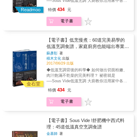
──Sous Vide低溫烹調 大廚教你活用家中各種
是健康、美味的食材，更是甜蜜的記憶。小時
是適合搭配汽泡酒或白酒，本書介紹的水果食
工具， 電鍋x烤箱x瓦斯爐x水波爐x保溫容器x
434
候每次家裡做甜點，她總會搶著幫忙將椰糖切
Readmoo
特價
元
譜，保證家中美酒立刻掃光。 ★ 單品食材、微
低溫烹調機 只要控制好料理的溫度與時間，就
細，一邊偷吃椰糖。直到現在，她依然偶爾會
醺3回 想做料理其實還蠻怕麻煩的，腦子裡常
能保有食材的最佳口感， 輕鬆做出五星級的
在料理時吃幾口椰糖，咀嚼品嚐著甜蜜。書中
常在想「如何花少一點的力氣做出好吃的食
電子書
Sous Vide料理。 低溫烹調就是「恆溫烹
提供五十道食譜，是作者從小從媽媽、阿姨、
物」。 想來想去還是會仰賴萬能的「常備
煮」，法文是Sous Vide（真空狀態），台灣有
舅媽那兒學來的配方，都是具熱帶特色的印尼
菜」！話雖如此，除了怕麻煩以外，若是每天
人將其音譯成「舒肥」，與其用音譯詞，不如
家常料理、常備甜點，美味簡單，人人都可輕
吃相同食物的話，可能也會馬上就覺得膩。不
直接翻成「低溫烹調」還比較淺顯易懂。低溫
【電子書】低烹慢煮：60道完美易學的
易製作，省略華麗的配方或複雜的製程，秉持
妨利用簡單的常備菜，1次準備分成3次享用！
烹調既簡單、成功率又高，就算是料理新手也
低溫烹調食譜，家庭廚房也能端出專業水
一顆重視健康的心，為自己和家人端上一道道
如此一來，每一次就可以做不同的調味和作
不會失敗，學會這個技術可以讓廚藝愛好者在
準的Sous Vide料理
營養美味的南洋風味。 【本書特色】 椰糖正流
蘇彥彰
著
法，保證吃到最後一口都覺得好吃，令人回味
家就能做出餐廳等級的料理。最棒的是，你不
積木文化
出版
行，不可不知的健康知識 無論製作點心、麵包
無窮。 本書特色： 1.解決蔬菜水果攝取量不足
一定要購買專業器材，只要運用家裡就有的基
2017/06/29 出版
甚至料理，糖都是不可或缺的調味品，如何選
的煩惱：蔬菜分量大滿足，水果入菜更美味。
本工具，家庭廚房也可以端出五星級美味，人
擇「糖」成為人們關心的話題。近幾年，國內
◆低溫烹調背後的科學◆ 如何做出切面粉嫩、
2.爽快暢飲：沒有時限、百無禁忌、絕不傷身
人都可以是廚神！& 【什麼是低溫烹調？】 低
外盛行以椰糖取代一般糖類的健康趨勢，隨糖
肉汁飽滿不乾柴的完美料理？ 祕密就是
傷心傷荷包。 3.多元多變：66道日本、台灣、
溫烹調其實就是從頭到尾都用固定的溫度烹煮
尿病患、肥胖者漸增，越來越多人留意到飲食
──Sous Vide低溫烹調 大廚教你活用家中各種
土耳其、越南、泰國、葡萄牙等各國風味料理
食物。低溫烹調所使用的溫度會依照不同的食
金石堂
「升糖指數（GI值）」的重要性。椰糖的升糖
工具， 電鍋x烤箱x瓦斯爐x水波爐x保溫容器x
通通有。 4.輕鬆簡單：單項食材也能做，十分
材而有不同的溫度，從50～75度不等，因為每
434
特價
元
指數僅35，是由椰子花蜜萃取之糖晶，未經精
低溫烹調機 只要控制好料理的溫度與時間，就
鐘內即可開喝。 5.拒當全職外食族，在家料理
種食材的煮熟溫度都不同。低溫烹調的法文是
煉保留豐富礦物質、維生素、胺基酸，清甜而
能保有食材的最佳口感， 輕鬆做出五星級的
美味又安心。 &
Sous Vide（真空狀態），台灣將其音譯成「舒
電子書
不膩，適合搭配各式料理、製作醬料，更是南
Sous Vide料理。 低溫烹調就是「恆溫烹
肥」。 【食物到底熟了沒有？】 大部分的人一
洋娘惹甜點的靈魂配料。 結合料理＆甜品食
煮」，法文是Sous Vide（真空狀態），台灣有
看到50～75度，第一個反應就是：這樣食物會
譜，實用性倍增 本書除提供完整的椰糖製程、
人將其音譯成「舒肥」，與其用音譯詞，不如
熟嗎？ 在回答這個問題之前應該要先了解──食
萃取、風味、健康等相關知識，亦包含廣受歡
直接翻成「低溫烹調」還比較淺顯易懂。低溫
【電子書】Sous Vide !舒肥機中西式料
物為什麼會熟？怎麼樣才叫做熟？ 以肉類來
迎的南洋料理、蔬菜沙拉、開胃菜、沾醬、甜
烹調既簡單、成功率又高，就算是料理新手也
理：45道低溫真空烹調食譜
說，不管是哪種肉，其最大成分就是蛋白質，
點、冰品等食譜，參考食譜實際烹煮，吃的道
不會失敗，學會這個技術可以讓廚藝愛好者在
當我們料理肉類的時候這些蛋白質會開始展
金基師
著
地又健康。
家就能做出餐廳等級的料理。最棒的是，你不