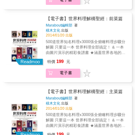
美。 6.一目瞭然，達成度高，實用百分百，菜
用料理小祕訣、食用建議、注意事項，提高料
精美清晰，文字說明簡明扼要。文圖相輔相
鳥也能輕鬆上手，是廚房必備的料理聖經。
理的完美度。例如在蘋果中心插上幾根香草
成，讓所有人都能輕鬆上手。 & 分量、備料時
莢，就可以讓蘋果果醬變得美味多了！ ★呈現
間、烹煮時間：讓料理者者便於掌握分量，並
方式非常的棒，以圖片分解每個不同料理階
【電子書】世界料理解構聖經：前菜篇
有效評估烹調時間。 食材全圖示：料理食材一
段，步驟解說一個接一個，就連初學的外行
Marabout編輯部
著
目瞭然，準備起來更方便。 私房小祕訣：提供
人，都能一目瞭然！某些異國餐點，更是充滿
積木文化
出版
超實用料理小訣竅，讓料理更完美。 貼心小提
當地色彩。 ★書中料理變化萬千、極為美味，
2014/01/20 出版
示：提供料理過程須注意的小細節與實用建
講解清晰，讓所有人都能輕鬆上手。全書一共
500道世界知名料理x3000張全俯瞰料理步驟分
議。 本書特色 1.收錄 500道世界知名傳統料
有3000張步驟圖，尤其是對廚房新手而言，按
解圖 只要這一本 世界料理全部搞定！ & 一本
理，從簡單到複雜，一網打盡。 2.3000張全俯
部就班地呈現烹煮的各個階段，相當有幫助。
由圖片演示的精彩食譜書 ★涵蓋世界各地的傳
瞰料理步驟分解圖，解構每個料理步驟，詳細
★精緻又簡易的食譜，除了家常菜，還有能端
統料理，從最簡單到最複雜都有，如義大利燉
呈現烹煮階段，一看就會！ 3.從前菜到甜點，
199
出來的宴客菜，能激發出用餐者的胃口與好奇
Readmoo
特價
元
飯、摩洛哥蔬菜燉羊肉、印度乳酪菠菜、越南
從簡易到精緻，從家常菜到宴客菜，一應俱
心。 本書使用說明 創新式全俯瞰料理步驟分解
春捲．．．等等，一共500道。另外也提供超實
全。 4.料理包羅萬象，千變萬化，極具異國色
圖：按部就班完整呈現每個步驟的過程，圖片
電子書
用料理小祕訣、食用建議、注意事項，提高料
彩。 5.提供「超實用小祕訣」，讓料理更完
精美清晰，文字說明簡明扼要。文圖相輔相
理的完美度。例如在蘋果中心插上幾根香草
美。 6.一目瞭然，達成度高，實用百分百，菜
成，讓所有人都能輕鬆上手。 & 分量、備料時
莢，就可以讓蘋果果醬變得美味多了！ ★呈現
鳥也能輕鬆上手，是廚房必備的料理聖經。
間、烹煮時間：讓料理者者便於掌握分量，並
方式非常的棒，以圖片分解每個不同料理階
【電子書】世界料理解構聖經：主菜篇
有效評估烹調時間。 食材全圖示：料理食材一
段，步驟解說一個接一個，就連初學的外行
Marabout編輯部
著
目瞭然，準備起來更方便。 私房小祕訣：提供
人，都能一目瞭然！某些異國餐點，更是充滿
積木文化
出版
超實用料理小訣竅，讓料理更完美。 貼心小提
當地色彩。 ★書中料理變化萬千、極為美味，
2014/01/20 出版
示：提供料理過程須注意的小細節與實用建
講解清晰，讓所有人都能輕鬆上手。全書一共
500道世界知名料理x3000張全俯瞰料理步驟分
議。 本書特色 1.收錄 500道世界知名傳統料
有3000張步驟圖，尤其是對廚房新手而言，按
解圖 只要這一本 世界料理全部搞定！ & 一本
理，從簡單到複雜，一網打盡。 2.3000張全俯
部就班地呈現烹煮的各個階段，相當有幫助。
由圖片演示的精彩食譜書 ★涵蓋世界各地的傳
瞰料理步驟分解圖，解構每個料理步驟，詳細
★精緻又簡易的食譜，除了家常菜，還有能端
統料理，從最簡單到最複雜都有，如義大利燉
呈現烹煮階段，一看就會！ 3.從前菜到甜點，
199
出來的宴客菜，能激發出用餐者的胃口與好奇
Readmoo
特價
元