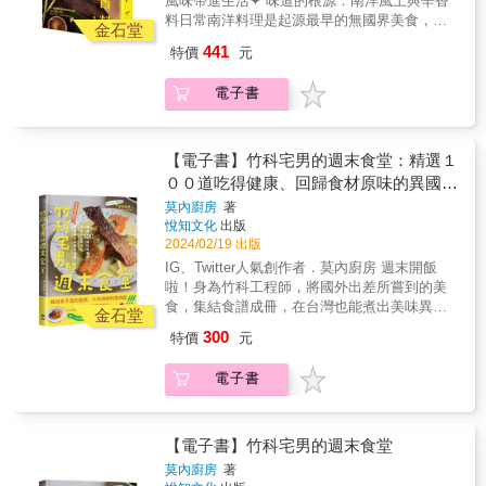
風味帶進生活✦ 味道的根源：南洋風土與辛香
漿飯、春捲、九層粿與印度餅齊聚一堂。• 華人
料日常南洋料理是起源最早的無國界美食，從
愛醬油與五香，印尼人偏好香茅與紅蔥頭；娘
金石堂
沙嗲、叻沙到千層糕、亞齊辛香料飯，許多經
惹族群汲取兩者精髓。• 香料不僅入菜，也用於
441
特價
元
典料理除了吸納南洋文化，也揉合中式、印
染布、沐浴與保健，深植生活。南洋沒有絕對
度、阿拉伯或歐洲特色。本書生動引領讀者打
道地，只有根據族群、家庭演化出「自己的味
電子書
開感官，深入剖析什麼是「道地的」南洋料
道」，自在混搭下，每一道菜都是文化的對話
理：• 早餐桌可見文化交融日常：炒飯、椰漿
與味覺的冒險。✦ 味道的展現：從香料到餐桌
飯、春捲、九層粿與印度餅齊聚一堂。• 華人愛
掌握辛香料的類型、選購與保存技巧，學會正
醬油與五香，印尼人偏好香茅與紅蔥頭；娘惹
【電子書】竹科宅男的週末食堂：精選１
確的前置處理與釋香方式，讓每一顆小小香料
族群汲取兩者精髓。• 香料不僅入菜，也用於染
００道吃得健康、回歸食材原味的異國料
發揮最大功能。透過石臼搗碎調和，重現當地
布、沐浴與保健，深植生活。南洋沒有絕對道
料理的溫潤層次，從基底醬的製作、香料的堆
理，及餐酒推薦
莫內廚房
著
地，只有根據族群、家庭演化出「自己的味
疊到最後的調味上桌，帶你一步步重現真正的
悅知文化
出版
道」，自在混搭下，每一道菜都是文化的對話
南洋餐桌氣息。✦ 8大風味元素分類辛香料，直
2024/02/19 出版
與味覺的冒險。✦ 味道的展現：從香料到餐桌
覺好上手，初學者友善買來的番茄太甜，如何
IG、Twitter人氣創作者．莫內廚房 週末開飯
掌握辛香料的類型、選購與保存技巧，學會正
補味？想保留料理的辣椒香氣，又擔心過度刺
啦！身為竹科工程師，將國外出差所嘗到的美
確的前置處理與釋香方式，讓每一顆小小香料
激，可加入哪種香料調和？本書以「酸、甜、
食，集結食譜成冊，在台灣也能煮出美味異國
發揮最大功能。透過石臼搗碎調和，重現當地
金石堂
苦、辣、鹹、鮮、香、酥」八大風味元素切
料理！※ 特點1: 食譜重新演繹，台灣人也能煮
料理的溫潤層次，帶你重現南洋餐桌氣息。✦ 8
300
特價
元
入，完整剖析45種南洋香料的風味、搭配與文
出道地的世界美食※ 特點2: 營養師X侍酒師X肉
大風味元素分類辛香料，直覺好上手，初學者
化背景，並提供各種辛香料的妙用小技巧。✦
舖老闆，建立既健康、又有儀式感的用餐體驗
友善買來的番茄太甜，如何補味？想保留料理
電子書
理解南洋料理的烹調邏輯南洋菜獨特的辛香料
※ 特點3: 提供食材、調味料購買建議，不怕找
的辣椒香氣，又擔心過度刺激，可加入哪種香
應用與烹調順序，與台灣料理大大不同。作者
不到！上班累得像條狗，假日更要好好享受生
料調和？本書以「酸、甜、苦、辣、鹹、鮮、
透過圖表，帶領讀者掌握南洋菜的料理節奏
活。自己下廚不僅煮得開心，吃得健康，還好
香、酥」八大風味元素切入，完整剖析45種南
——從香料前置處理、基底醬慢火炒製，到香
吃到痛哭流涕！週一上班便是一條活龍！▍100
【電子書】竹科宅男的週末食堂
洋香料的風味、搭配與文化背景，並提供各種
草入鍋時機與調味的收尾鋪陳，真正理解南洋
道美味食譜！誰說男子漢的餐桌，只有雞排和
辛香料的妙用小技巧。✦ 理解南洋料理的烹調
莫內廚房
著
風味的精髓，做出屬於自己的道地風味。無論
魯肉飯！本書囊括了日本的大阪燒、法國的紅