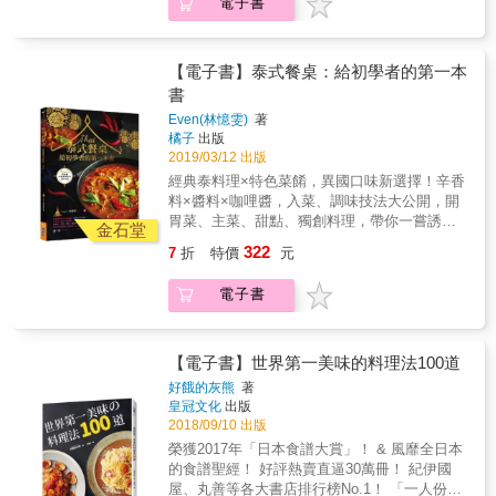
電子書
的食材做成的開放式三明治／迷你飯糰加醃漬
美味── 在地X異國X便當菜X省時壓力鍋X朋友
能做一桌和朋友喝酒談心的下酒菜，酒蒸奶油
柳葉魚／不輸給飯店的蛋捲早餐 【Dinner
私房菜，一次全包！ & ★ 從小吃到大的在地美
蛤蜊、鹽蔥牛肉捲，吃了心事都會講出來。 ★
Table：療癒白天的忙碌，享受放鬆氛圍的17套
食：從忠孝橋下的紅燒牛肉麵到基隆廟口的咖
朋友招待的私房菜：異國風味香料烤雞、蘋果
晚餐提案】 只要有一道主菜好好做，剩下就交
哩炒麵，街邊巷口的市場口味完美複製。 ★ 旅
【電子書】泰式餐桌：給初學者的第一本
牛肋咖哩飯，在朋友家吃到的好料理，當然要
給平常就做好的常備菜或涼拌菜，以豐富的菜
行路上的異國美食：韓國阿珠媽拿手的辣味海
書
公開食譜大家學。 & 特別收錄聖凱師讓經典菜
色達到營養均衡的目標。 ☆Menu／/番茄牛肉
苔飯捲、愛妮島海灘上的野味海鮮、澳門特色
之所以是經典菜的秘訣── 宮保蝦仁：蝦仁先用
Even(林憶雯)
著
燴飯／奶油培根蛋黃義大利麵／清涼消暑的檸
的厚西多士，旅行結束之後，不用出國也能重
油煸炒過，能避免蝦仁水分過多，也較能吸收
橘子
出版
檬烤鮭魚／酥脆多汁的鹽炸雞／蔬菜份量十足
現回憶。 ★ 酥香入味的便當主菜：炸雞腿、滷
醬汁。這道菜不可以加水，保持油度，香氣才
2019/03/12 出版
的韓式拌飯 【從容優雅上桌的關鍵：平常就能
排骨、蜜汁叉燒肉，台灣最具代表性的便當菜
足夠。 酥炸大雞腿：帶骨的雞腿比較厚，所以
經典泰料理×特色菜餚，異國口味新選擇！辛香
做好的40道常備菜】 平常就能做起來放的「常
色全收錄，自己做更安心。 ★ 帶便當不可少的
要先用電鍋蒸熟再裹粉油炸，既不怕雞肉炸不
料×醬料×咖哩醬，入菜、調味技法大公開，開
備菜」是 柳川香織做飯的好幫手，同時也是帶
配菜：媽媽們超拿手的胡蘿蔔炒蛋、瓜仔肉、
熟，也不怕麵衣炸太久會焦黑。 豆干肉絲炒黑
胃菜、主菜、甜點、獨創料理，帶你一嘗誘人
出食材風味的前置作業，最適合短時間搞定！
螞蟻上樹，有傳承的味道。 ★ 超省時壓力鍋出
金石堂
木耳：烏醋的香氣在這道菜當中扮演很重要的
泰滋味，超詳細步驟說明×動態影片QRcode，
只要利用自己空閒的時間來做，真的能讓心情
好菜：所有材料一次丟進壓力鍋，看個電視就
322
7
折
特價
元
角色，所以在起鍋前淋烏醋，味道才不會因為
讓新手也能烹調出經典泰料理！泰國料理以
放鬆。 ☆Menu／蜂蜜泡菜／紫甘藍沙拉／醃漬
做好了，韓式人參雞、辣滷大腸頭，輕鬆做出
高溫熱炒而跑掉。 胡蘿蔔絲炒蛋：做蛋料理
酸、甜、辣、鹹、苦為五大特色，並以酸、
烤甜椒、蜂蜜生薑醃小番茄／翡翠茄子／南瓜
厚工大菜。 ★ 在家做酒館下酒菜：不用出門也
電子書
時，移定要等鍋熱油熱才放蛋液，做出來的蛋
辣、鹹為主，這都考驗著廚師如何拿捏辛香
湯／鹽奶油南瓜油漬雞胸肉／微波爐蒸雞肉、
能做一桌和朋友喝酒談心的下酒菜，酒蒸奶油
料理財會滑嫩。 &
料、調味料的用量，以及食材的選用，因為都
乾炒鮭魚鬆鮮奶油醬 ☉本書特色 ★ 食譜附上
蛤蜊、鹽蔥牛肉捲，吃了心事都會講出來。 ★
會影響著烹調出來風味。泰國料理中常用香料
美麗的插畫，絕對擄獲人心的精心版面設計！
朋友招待的私房菜：異國風味香料烤雞、蘋果
為香茅、南薑、檸檬葉，但讓料理產生香氣
【電子書】世界第一美味的料理法100道
★ 為家人製造餐桌上的驚喜，搭配植物和設計
牛肋咖哩飯，在朋友家吃到的好料理，當然要
的，還有調味料，它們使用魚露、蝦醬、椰奶
感的擺盤都充滿巧思，令人愛不釋手！ ★ 34套
公開食譜大家學。 & 特別收錄聖凱師讓經典菜
好餓的灰熊
著
等調味，加上他們使用傳統的臼與石磨，用手
優雅早晚餐/40道常備菜，每道套餐都特別標示
皇冠文化
出版
之所以是經典菜的秘訣── 宮保蝦仁：蝦仁先用
搗的方式讓香料、食材釋放出最大的香氣。書
2018/09/10 出版
「只要擺上桌」、「今天現做的菜」，讓兵荒
油煸炒過，能避免蝦仁水分過多，也較能吸收
中運用各是香料、醬料、咖哩搭配各式食材，
馬亂的媽媽、忙碌的上班族，也能隨意搭配、
醬汁。這道菜不可以加水，保持油度，香氣才
榮獲2017年「日本食譜大賞」！ & 風靡全日本
做出開胃菜、主食、甜點等不同泰料理，各式
從容不迫的天天上菜。 ★凝聚家人、療癒自己
足夠。 酥炸大雞腿：帶骨的雞腿比較厚，所以
的食譜聖經！ 好評熱賣直逼30萬冊！ 紀伊國
料理皆選擇選擇易取得的材料外，每個料理都
的美好生活實踐，讓大獲好評、日本主婦們熱
要先用電鍋蒸熟再裹粉油炸，既不怕雞肉炸不
屋、丸善等各大書店排行榜No.1！ 「一人份料