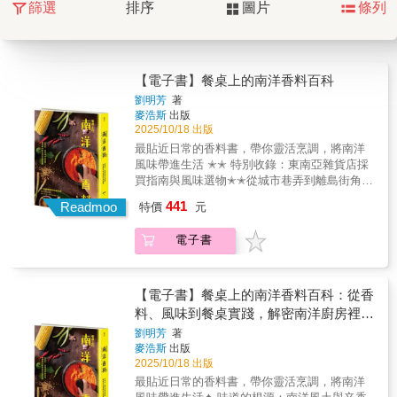
篩選
排序
圖片
條列
【電子書】餐桌上的南洋香料百科
劉明芳
著
麥浩斯
出版
2025/10/18 出版
最貼近日常的香料書，帶你靈活烹調，將南洋
風味帶進生活 ✭✭ 特別收錄：東南亞雜貨店採
買指南與風味選物✭✭從城市巷弄到離島街角，
東南亞店靜靜佇立於台灣日常，卻仍陌生神
441
Readmoo
特價
元
祕。身為印尼華僑的作者來台30載，帶領讀者
細看招牌背後的風味線索，了解南洋食材的選
電子書
購訣竅。如何找出適合的調味料品牌？哪些香
料也可以在中藥行或大賣場尋覓？並分享私房
選物清單，為熱愛風味旅行的人，打開通往南
洋廚房的味覺之門。✦ 味道的根源：南洋風土
【電子書】餐桌上的南洋香料百科：從香
與辛香料日常南洋料理是起源最早的無國界美
料、風味到餐桌實踐，解密南洋廚房裡的
食，從沙嗲、叻沙到千層糕、亞齊辛香料飯，
烹調邏輯
劉明芳
著
許多經典料理除了吸納南洋文化，也揉合中
麥浩斯
出版
式、印度、阿拉伯或歐洲特色。本書生動引領
2025/10/18 出版
讀者打開感官，深入剖析什麼是「道地的」南
最貼近日常的香料書，帶你靈活烹調，將南洋
洋料理：• 早餐桌可見文化交融日常：炒飯、椰