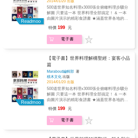
理，從簡單到複雜，一網打盡。 2.3000張全俯
2014/01/20 出版
九穩。所謂，今日的靈機一動與就地取材，可
有3000張步驟圖，尤其是對廚房新手而言，按
料理都分享了MASA的設計理念、堅持，與溫
瞰料理步驟分解圖，解構每個料理步驟，詳細
500道世界知名料理x3000張全俯瞰料理步驟分
成就明日的招牌老菜。誠如名廚茱莉亞‧柴爾德
部就班地呈現烹煮的各個階段，相當有幫助。
暖的小故事，讓您不只學會做菜，更能體會、
呈現烹煮階段，一看就會！ 3.從前菜到甜點，
解圖 只要這一本 世界料理全部搞定！ & 一本
所說：「知道的越多，能創造的就越多。在廚
★精緻又簡易的食譜，除了家常菜，還有能端
感受他的用心與貼心。 & ․特色3：菜色豐富多
從簡易到精緻，從家常菜到宴客菜，一應俱
由圖片演示的精彩食譜書 ★涵蓋世界各地的傳
房裡，想像力是沒有極限的。」 & ◎「掐指一
出來的宴客菜，能激發出用餐者的胃口與好奇
Readmoo
樣化，即使手繪稿也詳細完整，絕對不妥協馬
全。 4.料理包羅萬象，千變萬化，極具異國色
統料理，從最簡單到最複雜都有，如義大利燉
算」可以辨識牛排幾分熟？用「人中」可以測
心。 本書使用說明 創新式全俯瞰料理步驟分解
虎。簡單實用，每道菜皆標示份量、材料與做
199
特價
元
彩。 5.提供「超實用小祕訣」，讓料理更完
飯、摩洛哥蔬菜燉羊肉、印度乳酪菠菜、越南
魚肉生熟與否？ 所以，本食譜菜色選擇取決標
圖：按部就班完整呈現每個步驟的過程，圖片
法等，還有作者的貼心小叮嚀喔！ & ․特色4：
美。 6.一目瞭然，達成度高，實用百分百，菜
春捲．．．等等，一共500道。另外也提供超實
準是做法不太複雜，而每一道一定要有明確核
精美清晰，文字說明簡明扼要。文圖相輔相
書後皆附食材與相關料理一覽表，閱讀容易、
電子書
鳥也能輕鬆上手，是廚房必備的料理聖經。
用料理小祕訣、食用建議、注意事項，提高料
心技巧，比如說：「做糖醋小排，我介紹糖分
成，讓所有人都能輕鬆上手。 & 分量、備料時
貼心超實用，讓您一目瞭然，馬上就可以找到
理的完美度。例如在蘋果中心插上幾根香草
對肉汁色澤與濃稠度的影響；拌生菜沙拉，我
間、烹煮時間：讓料理者者便於掌握分量，並
想要學習的各式料理，而不會浪費任何食材。
莢，就可以讓蘋果果醬變得美味多了！ ★呈現
分析油醋醬汁的標準比例與延伸變化；煎烤牛
有效評估烹調時間。 食材全圖示：料理食材一
方式非常的棒，以圖片分解每個不同料理階
【電子書】世界料理解構聖經：宴客小品
排，我解釋如何判斷熟度；做川味口水雞，我
目瞭然，準備起來更方便。 私房小祕訣：提供
段，步驟解說一個接一個，就連初學的外行
示範如何輕易的為雞腿去骨&hellip;&hellip;」
篇
超實用料理小訣竅，讓料理更完美。 貼心小提
人，都能一目瞭然！某些異國餐點，更是充滿
這些菜色傳達了廚藝技巧的範例與管道，目的
示：提供料理過程須注意的小細節與實用建
Marabout編輯部
著
當地色彩。 ★書中料理變化萬千、極為美味，
是希望大家看了示範後，真正瞭解每個動作背
議。 本書特色 1.收錄 500道世界知名傳統料
積木文化
出版
講解清晰，讓所有人都能輕鬆上手。全書一共
後的用義，而不是一個口令一個動作，戰戰兢
理，從簡單到複雜，一網打盡。 2.3000張全俯
2014/01/20 出版
有3000張步驟圖，尤其是對廚房新手而言，按
兢的測量1大匙，2小匙。一旦掌握了方法並知
瞰料理步驟分解圖，解構每個料理步驟，詳細
500道世界知名料理x3000張全俯瞰料理步驟分
部就班地呈現烹煮的各個階段，相當有幫助。
其所以然，下廚者不僅能輕易依樣畫葫蘆，更
呈現烹煮階段，一看就會！ 3.從前菜到甜點，
解圖 只要這一本 世界料理全部搞定！ & 一本
★精緻又簡易的食譜，除了家常菜，還有能端
能觸類旁通，舉一反三。
從簡易到精緻，從家常菜到宴客菜，一應俱
由圖片演示的精彩食譜書 ★涵蓋世界各地的傳
出來的宴客菜，能激發出用餐者的胃口與好奇
Readmoo
全。 4.料理包羅萬象，千變萬化，極具異國色
統料理，從最簡單到最複雜都有，如義大利燉
心。 本書使用說明 創新式全俯瞰料理步驟分解
199
特價
元
彩。 5.提供「超實用小祕訣」，讓料理更完
飯、摩洛哥蔬菜燉羊肉、印度乳酪菠菜、越南
圖：按部就班完整呈現每個步驟的過程，圖片
美。 6.一目瞭然，達成度高，實用百分百，菜
春捲．．．等等，一共500道。另外也提供超實
精美清晰，文字說明簡明扼要。文圖相輔相
電子書
鳥也能輕鬆上手，是廚房必備的料理聖經。
用料理小祕訣、食用建議、注意事項，提高料
成，讓所有人都能輕鬆上手。 & 分量、備料時
理的完美度。例如在蘋果中心插上幾根香草
間、烹煮時間：讓料理者者便於掌握分量，並
莢，就可以讓蘋果果醬變得美味多了！ ★呈現
有效評估烹調時間。 食材全圖示：料理食材一