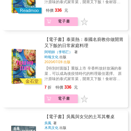
汁原味的泰式家常菜，開胃又下飯！食材容易
得柔軟，能為魚肉去除腥味， 從裡到外也都充
取得，作法簡單！ 炎炎夏日不必揮汗做菜，一
336
滿了營養，絕對能讓您變得美麗又健康！ 好處
Readmoo
特價
元
桌好料輕鬆上菜。 【特別封面設計概念】 這是
數都數不盡的鹽漬檸檬生活， 就從今天開始
一本充滿熱帶氣氛的食譜，PVC的書衣象徵著
吧！ ◎樣樣都厲害！15道鹽漬檸檬的效果
電子書
泰式獨有的人工感，印上代表泰國的明亮色
01讓肉品變得柔軟 02去除魚腥味 03賦予料理
調，以及書裡大量使用的各種顏色，都演繹著
清新的滋味 04日式、西式與中式，無一不適合
泰國飲食的多元與繽紛，一如整個國家的人民
05輕鬆地讓香氣與美味升級 06可預防蔬菜變色
與熱情樂天的性格。 為什麼要吃泰國菜？ 金錢
【電子書】泰菜熱：泰國名廚教你做開胃
07可殺菌與防腐 08可用來製作點心 09檸檬整
蝦餅、青木瓜沙拉、打拋豬、酸辣蝦湯、芒果
又下飯的日常家庭料理
顆都有營養 10有助疲勞恢復與解毒 11有助預防
甜糯米等耳熟能詳的經典泰式料理，阿明師全
代謝症候群 12有利糖分代謝 13富含維他命C
阿明師（李明芢）
著
都不藏私地詳細傳授最純粹的作法。無論是那
時報文化
出版
14清幽的香氣令人放鬆 15有了酸味就能少放鹽
些泰國人每天吃的食物，或台灣人不是太熟悉
2020/07/28 出版
◎兼顧美麗與健康的強心針！檸檬的6大營養素
的料理，泰北涼拌花枝、魚餅、泰式乾拌麵、
1.維他命C&& & 維他命C能抑制皺紋與黑色素
【特別封面版】重版上市 辛香料放好放滿的泰
豬肉丸子醃菜湯、香蘭葉醬吐司等，本書也一
的形成。而且，能讓肌膚維持Q彈的膠原蛋白也
菜，可以成為後疫情時代的料理最佳選擇。 原
一收錄，人人在家都能做出泰國家常味。 來自
需要維他命C才能合成。此外，維他命C還擁有
汁原味的泰式家常菜，開胃又下飯！食材容易
泰國的阿明師，來台多年，對泰國人和台灣人
金石堂
優異的抗氧化、抗老作用，並有助於鐵質的吸
取得，作法簡單！ 炎炎夏日不必揮汗做菜，一
的飲食習慣及味蕾瞭若指掌，做出來的泰國菜
336
7
折
特價
元
收，也能預防貧血。由於是水溶性的物質，希
桌好料輕鬆上菜。 【特別封面設計概念】 這是
不僅道地，又符合台灣人的口味，該有的酸辣
望大家都能每天持續地吸收喔！ 2.檸檬酸 能抑
一本充滿熱帶氣氛的食譜，PVC的書衣象徵著
甜鹹不會缺，香料食材比例也拿捏得宜，讓你
電子書
制疲勞物質──乳酸的形成，對解除疲勞非常有
泰式獨有的人工感，印上代表泰國的明亮色
能夠輕易接受泰式味道，甚至透過本書的料
幫助，同時也具備促進鈣質這類礦物質吸收的
調，以及書裡大量使用的各種顏色，都演繹著
理，漫遊美食遍地的神祕暹羅。 阿明師於本書
螯合作用（chelate）。此外還具有讓血液變得
泰國飲食的多元與繽紛，一如整個國家的人民
公開獨門泰國家常菜食譜，利用台灣就能買得
清澈、紓解手腳冰冷的功效，也能促進唾液與
與熱情樂天的性格。 為什麼要吃泰國菜？ 金錢
【電子書】吳鳳與女兒的土耳其餐桌
到的食材，精準教會你最簡易的作法，自在隨
胃液分泌，產生增進食慾的效果。 3.檸檬多酚
蝦餅、青木瓜沙拉、打拋豬、酸辣蝦湯、芒果
性做出與泰國美味。 本書特色 ＊口味絕對道
吳鳳
著
檸檬皮富含類黃酮（多酚化合物的一種），而
甜糯米等耳熟能詳的經典泰式料理，阿明師全
木馬文化
出版
地，為台灣人量身打造的調味程度。 ＊食譜的
這項物質又含有檸檬多酚，能有效防止氧化與