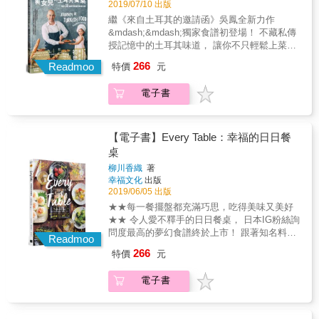
都不藏私地詳細傳授最純粹的作法。無論是那
2019/07/10 出版
每一項材料都是台灣可以取得的食材。 ＊作法
抗老，更能抑制脂肪屯積。同時有研究指出，
些泰國人每天吃的食物，或台灣人不是太熟悉
彈性，依照自己的喜好製作，短時間上菜沒問
繼《來自土耳其的邀請函》吳鳳全新力作
檸檬多酚能有效預防生活習慣病。 4.檸檬黃素
的料理，泰北涼拌花枝、魚餅、泰式乾拌麵、
題。 ＊泰國菜也能當成常備菜，一次做好，隨
&mdash;&mdash;獨家食譜初登場！ 不藏私傳
檸檬黃素（Hesperidin）與檸檬多酚一樣，都是
豬肉丸子醃菜湯、香蘭葉醬吐司等，本書也一
時取用超方便。 ＊每一道菜清楚的背景說明，
授記憶中的土耳其味道， 讓你不只輕鬆上菜，
儲存於檸檬外皮的多酚化合物，同樣擁有顯著
一收錄，人人在家都能做出泰國家常味。 來自
輕鬆認識泰國的飲食文化。
更透徹土耳其美食文化精髓！ 土耳其知名廚師
的抗氧化效果，也能讓微血管變得強韌與改善
266
泰國的阿明師，來台多年，對泰國人和台灣人
Readmoo
特價
元
&mdash;Esat &Ouml;zata、電視主廚
末梢冰冷的問題，此外還能降低血壓。對於過
的飲食習慣及味蕾瞭若指掌，做出來的泰國菜
&mdash;Soac索艾克、生活美食家&mdash;韓
敏反應引起的發炎現象也能有所抑制，被認為
不僅道地，又符合台灣人的口味，該有的酸辣
電子書
良憶 熱情推薦！ 來自土耳其的吳鳳，將童年充
能有效預防花粉症的發作。 5.果膠 果膠
甜鹹不會缺，香料食材比例也拿捏得宜，讓你
滿愛與回憶的成長之味傳承給兩位寶貝女兒，
（Pectin）是一種水溶性的膳食纖維，能預防
能夠輕易接受泰式味道，甚至透過本書的料
化8000公里的鄉愁為家人餐桌上的幸福滋味！
便秘並整腸，讓肌膚變得更晶瑩剔透，還能抑
理，漫遊美食遍地的神祕暹羅。 阿明師於本書
★本書特色★ &bull; 吳鳳私藏30道土耳其家常
【電子書】Every Table：幸福的日日餐
制膽固醇的吸收，同時能防止血糖值急速上
公開獨門泰國家常菜食譜，利用台灣就能買得
菜與成長故事 &bull; 與女兒合作示範料理步驟
桌
升，有效預防生活習慣病的形成。檸檬的外皮
到的食材，精準教會你最簡易的作法，自在隨
&bull; 深入淺出介紹鄂圖曼帝國飲食發展及土
亦含有大量的果膠。 6.檸檬油精 檸檬油精除了
性做出與泰國美味。 本書特色 ＊口味絕對道
柳川香織
著
耳其飲食文化 &bull; 特別收錄土耳其伊斯坦堡
能散發令人放鬆的精油香味，還能刺激交感神
幸福文化
出版
地，為台灣人量身打造的調味程度。 ＊食譜的
在地人的口袋餐廳 土耳其料理與法國、中國料
2019/06/05 出版
經，讓腦袋變得清明，也有增進食慾的效果，
每一項材料都是台灣可以取得的食材。 ＊作法
理並列為世界三大菜系，身為橫跨歐亞的大
同時能促進血液循環，加速新陳代謝的效率。
彈性，依照自己的喜好製作，短時間上菜沒問
★★每一餐擺盤都充滿巧思，吃得美味又美好
國，結合東歐、希臘、中東、非洲的美食文
對於提升免疫力，打造不易生病的體質也很有
題。 ＊泰國菜也能當成常備菜，一次做好，隨
★★ 令人愛不釋手的日日餐桌， 日本IG粉絲詢
化，每個區域所發展出的料理風格，可說道道
助益喔。 本書特色 檸檬的形象一向非常健康，
時取用超方便。 ＊每一道菜清楚的背景說明，
問度最高的夢幻食譜終於上市！ 跟著知名料理
都是具美味及代表性。 這本書為你們打開一扇
Readmoo
本書以鹽漬檸檬為主角，帶出80道含括肉類、
輕鬆認識泰國的飲食文化。
家柳川香織一起下廚， 凝聚家人、療癒自己的
通往土耳其美食世界的門，土耳其有句俗諺：
266
特價
元
魚類、海鮮、蔬菜、沙拉、湯品、甜食的日常
美好生活實踐，就從餐桌開始， 34套早晚餐提
「人的生命來自美食，吃好料才會有力量！」
料理及創意料理，非常適合疫後此際
案+40道常備菜，簡單而豐盛， 讓每天的用餐
吳鳳來台十三年，透過料理解鄉愁，也將回憶
電子書
&mdash;&mdash;鼓勵自做料理、重視增強抵
時刻，都變成令人怦然心動的瞬間！ 「我曾是
及家鄉的味道分享給家人。這次，吳鳳大方分
抗力&mdash;&mdash;推出。
個全職醫師，每天忙得暈頭轉向，經常在外面
享他的拿手好菜：土耳其傳統牛肉丸、雞肉鷹
吃飯， 直到生了孩子才決定開始攝取安全又對
嘴豆飯、牧羊人沙拉、米布丁