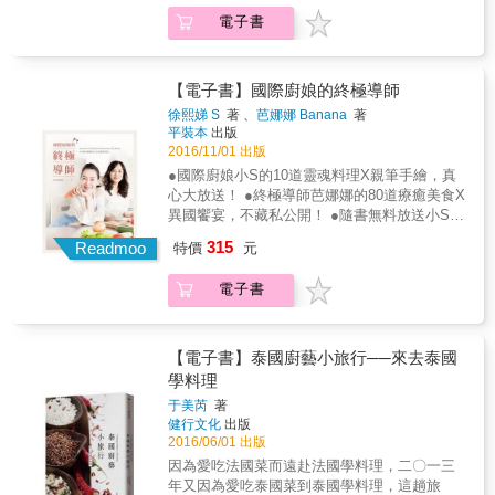
的日子。 ──徐銘志 作家、艾瑞克的旅
將食材放入真空袋封口。2. 將食材袋放入一盆
底 【超簡單零失敗的好朋友口袋料理，Soupy
回家，就對了！ ──劉昭儀 我愛你學田創辦
口感升級。 6. 烹煮過程完全不用顧火，超方
得，不用擔心做不出料理 每道食譜所使用的食
行廚房主理人】 【柱子主廚的食譜就和他的菜
電子書
裝水的鍋子中。3. 將舒肥機放入水中，插電、
實做保證！】 ● 英國檸檬派
人】 【古人云：十年磨一劍！柱子的第二本
便。 & 最容易上手的舒肥料理食譜，知識+食
材皆可於一般市場或越南食材專賣店購得，不
一樣，既高端又接地氣：那些賣相精巧的餐點
打開電源，並且設定好食譜中預設的溫度，等
&&&&&&&&&&&&& 消化餅壓碎，檸檬蛋黃拌
書，磨了不止十年。本書清楚揭示了低溫烹調
譜一次學會！ 1. 完整殺菌法介紹，吃得安心。
用擔心買不到食材、沒辦法製作出好味道。 打
往往很容易上手，而看似樸實無華的菜色卻又
待的時間可以去看電視、追影集，完全不用顧
進去，進冰箱搞定！ ● 愛爾蘭天使蛋糕
的真義與原理進而家庭廚房應用，可見絕對鋒
2. 精算溫度、時間，照著做不失敗。 3. 達人料
破對東南亞料理就是要在夏天吃的既定印象，
蘊含了無限巧思。我想「恆溫烹調」的真諦即
在爐子旁，直到舒肥的時間到再去把料理拿出
&&&&&&&&& 奶油拌蛋加麵糊牛奶，進烤箱搞
利十足！ ──聶汎勳 台北萬豪酒店營運經
【電子書】國際廚娘的終極導師
理小撇步，美味更升級。 4. 快速懶人一袋料
適合各種季節的料理一應俱全！ 本書收錄的食
在此──它不是炫技也不是趕流行，而是用時間
來就完成了。 & Q：為什麼舒肥的肉看起來都
定！ ● 西班牙歐姆蛋&&&&&&&&& 馬鈴薯洋蔥
理】
理，一次舒完冷凍，隨時食用。 5. 100%善用
譜，除了清爽的涼拌菜、河粉及米線外，也有
徐熙娣 S
著 、
芭娜娜 Banana
著
和耐心淬煉食材，期望以最完美的火候帶來感
那麼生？它有熟嗎？ A：這是舒肥法的最大特
過油，泡蛋汁，下鍋搞定！ ● 廣州可樂雞翅
舒肥機，料理運用大突破，中西各種料理都可
平裝本
出版
適合寒冷天氣的酸辣湯及各式家常菜！
官上的震撼。如今古老的烹調技藝有了日益普
點：「均勻一致的熟度」，以及蛋白質被破壞
&&&&&&&&&&& 醃料泡雞翅加可樂，悶一悶
2016/11/01 出版
以用，做菜更簡單。
及的精準工具輔佐，再搭配柱子深入淺出，宜
較少，又是在真空狀態下烹調，所以肉品看起
搞定！ ● 蘇格蘭英式燉牛肉&&&&&&& 蔬菜牛
●國際廚娘小S的10道靈魂料理X親筆手繪，真
中宜西的詳解範例，怎不叫人躍躍欲試！ ──莊
來會是鮮美的粉紅色，這是新鮮美味的證明，
肉丟進鍋，什麼事也不用做，進烤箱40分鐘搞
心大放送！ ●終極導師芭娜娜的80道療癒美食X
祖宜 廚房裡的人類學家】 【柱子主廚以「泛科
只要有達到建議的溫度與時間，就可以安心的
定！ ● 希臘香煎茄汁起司蝦&&&&& 油煎蝦，
異國饗宴，不藏私公開！ ●隨書無料放送小S X
學」的標準，將烹調的本質，搭配食材分析，
享用。 & 舒肥讓料理升級的6大特點 1. 相對低
茄汁起司和炒過的黃椒一起煮，搞定！ ● 香港
芭娜娜料理示範影片QR code！ & 超人氣天后
再以食譜範例，為我們端出了一道道任何人都
溫，減少食材蛋白質破壞。 2. 低溫烹調，不易
315
乳鴿煲湯&&&&&&&&&&& 乳鴿蜜棗陳皮與蓮
Readmoo
特價
元
小S在表姐芭娜娜的引領之下，體驗到作菜是人
想挽袖複製並呈現的美味健康菜色！所以型男
產生致癌物質。 3. 減少油煙，健康好清潔。 4.
藕大火煮小火燉，2小時起鍋搞定！ 【帶你從
生的一大享受。現在，她們就要首度跟讀者分
主廚不必來我家！倒是把陽光主廚柱子的書帶
精準控溫，料理絕不失敗。 5. 食物均質熟成，
奧斯陸、巴塞隆那、愛丁堡到胡志明市，又吃
電子書
享一道道撫慰人心的料理，也展現了努力傳達
回家，就對了！ ──劉昭儀 我愛你學田創辦
口感升級。 6. 烹煮過程完全不用顧火，超方
又看逛市集！】 挪威市集&bull;奧斯陸
美好生活的創意。 不管是涮嘴入味的蘋果迷迭
人】 【古人云：十年磨一劍！柱子的第二本
便。 & 最容易上手的舒肥料理食譜，知識+食
&&&&&&&& Norway什麼都是淡淡的，色素很
香烤豬肋排、香氣四溢的桂花炒蟹，或是翻炒
書，磨了不止十年。本書清楚揭示了低溫烹調
譜一次學會！ 1. 完整殺菌法介紹，吃得安心。
少的感覺。 西班牙市集&bull;巴塞隆那&&&&
出靈魂的番茄蛋、甜得醉人的檸檬蜜漬莓果
【電子書】泰國廚藝小旅行──來去泰國
的真義與原理進而家庭廚房應用，可見絕對鋒
2. 精算溫度、時間，照著做不失敗。 3. 達人料
最美的蔬果陳列、很跩的麵包店員、甜蜜的老
&hellip;&hellip;15道特色餐點＋23道美味海鮮＋
利十足！ ──聶汎勳 台北萬豪酒店營運經
學料理
理小撇步，美味更升級。 4. 快速懶人一袋料
夫老妻。 蘇格蘭市集&bull;愛丁堡&&&&&& 服
32道肉類絕品＋13道可口配菜＋7道超讚甜點一
理】
理，一次舒完冷凍，隨時食用。 5. 100%善用
裝品味良好的oysterman、濃郁的起司專賣店。
于美芮
著
次上桌，讓你垂涎三尺、食指大動，每天都想
舒肥機，料理運用大突破，中西各種料理都可
健行文化
出版
越南市集&bull;胡志明市&&&&&& 交通很可
在家好好吃飯！ 想要一窺大明星家的餐桌風景
2016/06/01 出版
以用，做菜更簡單。
怕，市集很綠、街邊小吃很多樣，人很！放！
嗎？快來跟小S和芭娜娜一起開心下廚吧！
鬆 ！ 【Soupy帶路，一口氣走進19個廚房，吃
因為愛吃法國菜而遠赴法國學料理，二〇一三
遍各地好朋友！】 一看地磚可以知道房子的歷
年又因為愛吃泰國菜到泰國學料理，這趟旅