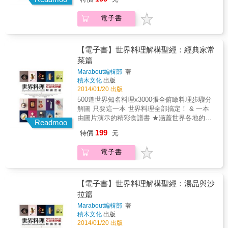
飯、摩洛哥蔬菜燉羊肉、印度乳酪菠菜、越南
從簡易到精緻，從家常菜到宴客菜，一應俱
心。 本書使用說明 創新式全俯瞰料理步驟分解
春捲．．．等等，一共500道。另外也提供超實
全。 4.料理包羅萬象，千變萬化，極具異國色
圖：按部就班完整呈現每個步驟的過程，圖片
電子書
用料理小祕訣、食用建議、注意事項，提高料
彩。 5.提供「超實用小祕訣」，讓料理更完
精美清晰，文字說明簡明扼要。文圖相輔相
理的完美度。例如在蘋果中心插上幾根香草
美。 6.一目瞭然，達成度高，實用百分百，菜
成，讓所有人都能輕鬆上手。 & 分量、備料時
莢，就可以讓蘋果果醬變得美味多了！ ★呈現
鳥也能輕鬆上手，是廚房必備的料理聖經。
間、烹煮時間：讓料理者者便於掌握分量，並
方式非常的棒，以圖片分解每個不同料理階
【電子書】世界料理解構聖經：經典家常
有效評估烹調時間。 食材全圖示：料理食材一
段，步驟解說一個接一個，就連初學的外行
菜篇
目瞭然，準備起來更方便。 私房小祕訣：提供
人，都能一目瞭然！某些異國餐點，更是充滿
超實用料理小訣竅，讓料理更完美。 貼心小提
Marabout編輯部
著
當地色彩。 ★書中料理變化萬千、極為美味，
積木文化
出版
示：提供料理過程須注意的小細節與實用建
講解清晰，讓所有人都能輕鬆上手。全書一共
2014/01/20 出版
議。 本書特色 1.收錄 500道世界知名傳統料
有3000張步驟圖，尤其是對廚房新手而言，按
理，從簡單到複雜，一網打盡。 2.3000張全俯
500道世界知名料理x3000張全俯瞰料理步驟分
部就班地呈現烹煮的各個階段，相當有幫助。
瞰料理步驟分解圖，解構每個料理步驟，詳細
解圖 只要這一本 世界料理全部搞定！ & 一本
★精緻又簡易的食譜，除了家常菜，還有能端
呈現烹煮階段，一看就會！ 3.從前菜到甜點，
由圖片演示的精彩食譜書 ★涵蓋世界各地的傳
出來的宴客菜，能激發出用餐者的胃口與好奇
Readmoo
從簡易到精緻，從家常菜到宴客菜，一應俱
統料理，從最簡單到最複雜都有，如義大利燉
心。 本書使用說明 創新式全俯瞰料理步驟分解
199
特價
元
全。 4.料理包羅萬象，千變萬化，極具異國色
飯、摩洛哥蔬菜燉羊肉、印度乳酪菠菜、越南
圖：按部就班完整呈現每個步驟的過程，圖片
彩。 5.提供「超實用小祕訣」，讓料理更完
春捲．．．等等，一共500道。另外也提供超實
精美清晰，文字說明簡明扼要。文圖相輔相
電子書
美。 6.一目瞭然，達成度高，實用百分百，菜
用料理小祕訣、食用建議、注意事項，提高料
成，讓所有人都能輕鬆上手。 & 分量、備料時
鳥也能輕鬆上手，是廚房必備的料理聖經。
理的完美度。例如在蘋果中心插上幾根香草
間、烹煮時間：讓料理者者便於掌握分量，並
莢，就可以讓蘋果果醬變得美味多了！ ★呈現
有效評估烹調時間。 食材全圖示：料理食材一
方式非常的棒，以圖片分解每個不同料理階
【電子書】世界料理解構聖經：湯品與沙
目瞭然，準備起來更方便。 私房小祕訣：提供
段，步驟解說一個接一個，就連初學的外行
拉篇
超實用料理小訣竅，讓料理更完美。 貼心小提
人，都能一目瞭然！某些異國餐點，更是充滿
示：提供料理過程須注意的小細節與實用建
Marabout編輯部
著
當地色彩。 ★書中料理變化萬千、極為美味，
議。 本書特色 1.收錄 500道世界知名傳統料
積木文化
出版
講解清晰，讓所有人都能輕鬆上手。全書一共
理，從簡單到複雜，一網打盡。 2.3000張全俯
2014/01/20 出版
有3000張步驟圖，尤其是對廚房新手而言，按