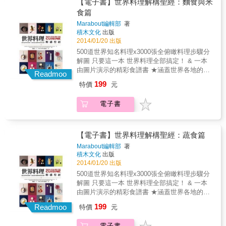
方式非常的棒，以圖片分解每個不同料理階
【電子書】世界料理解構聖經：麵食與米
目瞭然，準備起來更方便。 私房小祕訣：提供
段，步驟解說一個接一個，就連初學的外行
食篇
超實用料理小訣竅，讓料理更完美。 貼心小提
人，都能一目瞭然！某些異國餐點，更是充滿
示：提供料理過程須注意的小細節與實用建
Marabout編輯部
著
當地色彩。 ★書中料理變化萬千、極為美味，
議。 本書特色 1.收錄 500道世界知名傳統料
積木文化
出版
講解清晰，讓所有人都能輕鬆上手。全書一共
理，從簡單到複雜，一網打盡。 2.3000張全俯
2014/01/20 出版
有3000張步驟圖，尤其是對廚房新手而言，按
瞰料理步驟分解圖，解構每個料理步驟，詳細
500道世界知名料理x3000張全俯瞰料理步驟分
部就班地呈現烹煮的各個階段，相當有幫助。
呈現烹煮階段，一看就會！ 3.從前菜到甜點，
解圖 只要這一本 世界料理全部搞定！ & 一本
★精緻又簡易的食譜，除了家常菜，還有能端
從簡易到精緻，從家常菜到宴客菜，一應俱
由圖片演示的精彩食譜書 ★涵蓋世界各地的傳
出來的宴客菜，能激發出用餐者的胃口與好奇
Readmoo
全。 4.料理包羅萬象，千變萬化，極具異國色
統料理，從最簡單到最複雜都有，如義大利燉
心。 本書使用說明 創新式全俯瞰料理步驟分解
199
特價
元
彩。 5.提供「超實用小祕訣」，讓料理更完
飯、摩洛哥蔬菜燉羊肉、印度乳酪菠菜、越南
圖：按部就班完整呈現每個步驟的過程，圖片
美。 6.一目瞭然，達成度高，實用百分百，菜
春捲．．．等等，一共500道。另外也提供超實
精美清晰，文字說明簡明扼要。文圖相輔相
電子書
鳥也能輕鬆上手，是廚房必備的料理聖經。
用料理小祕訣、食用建議、注意事項，提高料
成，讓所有人都能輕鬆上手。 & 分量、備料時
理的完美度。例如在蘋果中心插上幾根香草
間、烹煮時間：讓料理者者便於掌握分量，並
莢，就可以讓蘋果果醬變得美味多了！ ★呈現
有效評估烹調時間。 食材全圖示：料理食材一
方式非常的棒，以圖片分解每個不同料理階
【電子書】世界料理解構聖經：蔬食篇
目瞭然，準備起來更方便。 私房小祕訣：提供
段，步驟解說一個接一個，就連初學的外行
超實用料理小訣竅，讓料理更完美。 貼心小提
Marabout編輯部
著
人，都能一目瞭然！某些異國餐點，更是充滿
積木文化
出版
示：提供料理過程須注意的小細節與實用建
當地色彩。 ★書中料理變化萬千、極為美味，
2014/01/20 出版
議。 本書特色 1.收錄 500道世界知名傳統料
講解清晰，讓所有人都能輕鬆上手。全書一共
理，從簡單到複雜，一網打盡。 2.3000張全俯
500道世界知名料理x3000張全俯瞰料理步驟分
有3000張步驟圖，尤其是對廚房新手而言，按
瞰料理步驟分解圖，解構每個料理步驟，詳細
解圖 只要這一本 世界料理全部搞定！ & 一本
部就班地呈現烹煮的各個階段，相當有幫助。
呈現烹煮階段，一看就會！ 3.從前菜到甜點，
由圖片演示的精彩食譜書 ★涵蓋世界各地的傳
★精緻又簡易的食譜，除了家常菜，還有能端
從簡易到精緻，從家常菜到宴客菜，一應俱
統料理，從最簡單到最複雜都有，如義大利燉
199
出來的宴客菜，能激發出用餐者的胃口與好奇
Readmoo
特價
元
全。 4.料理包羅萬象，千變萬化，極具異國色
飯、摩洛哥蔬菜燉羊肉、印度乳酪菠菜、越南
心。 本書使用說明 創新式全俯瞰料理步驟分解
彩。 5.提供「超實用小祕訣」，讓料理更完
春捲．．．等等，一共500道。另外也提供超實
圖：按部就班完整呈現每個步驟的過程，圖片
電子書