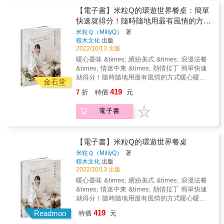
德／田倉一食品有限公司董事長
用東石鮮蚵也可以！提供最佳採買地點，肉
燉牛腱， 美式經典的碳烤豬肋排、法國人最愛
【電子書】米粒Q的環遊世界餐桌：簡單
品、調味料、香草等，就能端出地球彼端的吸
的普羅旺斯燉菜&hellip;&hellip; 精選50道各國
快速就得分！隨時隨地用最有風情的方式
睛餐點。▍在家自製，避開熱量陷阱用原型食
餐廳的熱門料理， 跟著明星主廚張秋永，一起
物、天然香料烹調，回歸食材原味，讓你吃得
暖心暖胃上菜啦！
米粒Ｑ（MillyQ）
著
在家中重現店內美味， 不只作法簡單，而且價
健康且美味。▍全球飲食文化講座，紙上開張
積木文化
出版
錢更划算，吃得更滿足！ & 曾任職於W
中歐、東歐料理都用什麼食材提味？北義和南
2022/10/13 出版
Hotel、君悅等知名飯店，擔任廚師超過20年，
義的飲食差在哪裡？最迷你的文化講堂，給你
暖心臺味 &times; 繽紛美式 &times; 浪漫法餐
並在烹飪教室、餐飲學校教課10多年的張秋永
最實用的知識。
&times; 情迷中東 &times; 熱情拉丁 簡單快速
主廚， 憑藉精湛的廚藝，以及「化繁為簡」的
就得分！隨時隨地用最有風情的方式暖心暖胃
料理教學風格， 獲邀成為台灣最知名料理節目
金石堂
上菜啦！ 環遊世界的各國料理、喚醒靈魂的澎
「型男大主廚」客座主廚， 並擔任網路節目
419
7
折
特價
元
湃早餐、令遊子流淚的家鄉味、 滿足另一顆胃
「料理123」單元主廚，獲得廣大粉絲支持！ &
的手作甜點、清爽抑或微醺的冰飲特調， 一舉
如今，他集結自身及網友們最愛的「餐廳級美
電子書
完勝你生活中面臨的各種情境！& 米粒Q：「這
食」， 教你用「適合一般家庭」的方式烹調，
絕對不是一本我說一，你做一的食譜工具書，
善用電鍋、烤箱小家電，& 輕鬆做出美味的電
而是一本我們聊、我們做、我們吃，以一口接
鍋版日式叉燒、一鍋到底西班牙燉飯！ 無論是
一口的料理環遊世界的食譜故事書，讓你端上
【電子書】米粒Q的環遊世界餐桌
日常的主食、配菜，還是假日的派對輕食、宴
桌的每一道菜，都有故事。」 抬頭挺胸，不再
客大菜， 都能夠不費力完成、天天端出全家滿
米粒Ｑ（MillyQ）
著
畏懼推開廚房的大門，也不再虐待自己的胃。
積木文化
出版
足的幸福料理！ & 本書特色 & 特色1. 主廚設
時尚風格部落客、暢銷作家米粒Q（MillyQ），
2022/10/13 出版
計！掌握關鍵調味、重點食材，在家也能複製
用一道一道美味又暖心的世界料理與故事，透
出餐廳級的美味。 本書囊括秋永主廚20多年來
暖心臺味 &times; 繽紛美式 &times; 浪漫法餐
過自己動手做，找到好好吃飯跟分享美食的樂
在餐飲的專業知識見聞，也吸收他到各國旅遊
&times; 情迷中東 &times; 熱情拉丁 簡單快速
趣，在餐桌上一起環遊世界。 快速、簡單、方
的美食閱歷，將最多人喜愛的餐廳料理集結成
就得分！隨時隨地用最有風情的方式暖心暖胃
便的煮食靈感，讓你隨時隨地都能靈機一動，
書。無論中式的麻辣鍋、花椒燒蛋；日式的拉
上菜啦！ 環遊世界的各國料理、喚醒靈魂的澎
419
面對各種情境、各種場合、各種需求、各種胃
Readmoo
特價
元
麵、南蠻雞；韓式的炒碼麵、蔘雞湯
湃早餐、令遊子流淚的家鄉味、 滿足另一顆胃
口，一轉身就端出最對味也最對胃的菜色搭