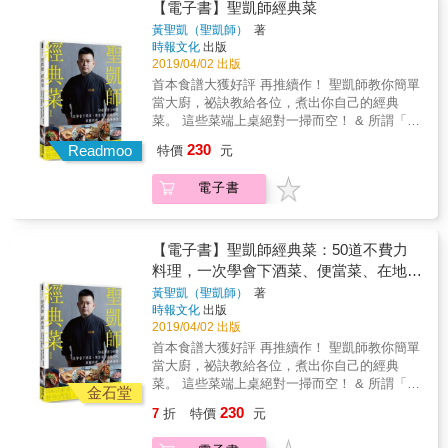
身體好的食物， 這個心情改變我對飲食概念，
【電子書】聖凱師經典菜
&not;&hellip;&hellip;簡單、省時的作法，在台
進而開始自己做飯。」─── 柳川香織 【天天都
灣容易取得的食材，保證第一次料理土耳其家
黃聖凱（聖凱師）
著
能享受！手感幸福味的4個輕鬆小技巧】 請記
時報文化
出版
常菜就上手，讓你輕鬆享受一場土耳其味蕾之
住一個原則──「要是心情不保持輕鬆，做出來
2019/04/02 出版
旅！用餐愉快！Afiyet Olsun！
的菜也不好吃。」 「不可能每天都想努力做
首本食譜大獲好評 再推續作！ 聖凱師教你簡單
飯，也常想放鬆偷懶一下。」這是大家的心情
當大廚，祕訣教給各位，煮出你自己的經典
吧，沒關係，掌握4個小技巧就可以天天輕鬆上
菜。 這些菜端上桌絕對一掃而空！ & 所謂「經
菜。 ☆技巧1 &rarr;只要有一道主菜認真做，其
典菜」，不是餐廳大廚的手路菜，而是每個人
230
他都是平常準備的配菜 ☆技巧2&rarr;作法及調
Readmoo
特價
元
心中都有的必吃菜單， 聖凱師嚴選50道非吃不
味都力求簡單，只在預先調味多下點工夫 ☆技
可的經典菜，包括了回憶、友情和不可錯過的
巧3&rarr;選擇家人愛吃的主菜，坐在餐前心情
電子書
美味── 在地X異國X便當菜X省時壓力鍋X朋友
就會不一樣 ☆技巧4&rarr; 隨時為餐桌增添花草
私房菜，一次全包！ & ★ 從小吃到大的在地美
或綠意 【每套餐點都會標示出「只要擺上
食：從忠孝橋下的紅燒牛肉麵到基隆廟口的咖
桌」、「現做的食物」】 節省搭配時間，快速
哩炒麵，街邊巷口的市場口味完美複製。 ★ 旅
【電子書】聖凱師經典菜：50道不費力
就能享用美好的豐盛早晚餐！ 比如:「剛烤好的
行路上的異國美食：韓國阿珠媽拿手的辣味海
料理，一次學會下酒菜、便當菜、在地小
美式比司吉套餐」早餐提案：「只要擺上桌」
苔飯捲、愛妮島海灘上的野味海鮮、澳門特色
吃、異國料理、壓力鍋快速菜！
的有：簡單的巧克力醬/優酪乳與楓糖漿/在優格
黃聖凱（聖凱師）
著
的厚西多士，旅行結束之後，不用出國也能重
時報文化
出版
裡加入草莓醬；「早上做的食物」只有：美式
現回憶。 ★ 酥香入味的便當主菜：炸雞腿、滷
2019/04/02 出版
比司吉/綠色蔬果昔 【Morning Table：宛如在
排骨、蜜汁叉燒肉，台灣最具代表性的便當菜
咖啡館用餐，充滿活力的17套早餐提案】 早餐
首本食譜大獲好評 再推續作！ 聖凱師教你簡單
色全收錄，自己做更安心。 ★ 帶便當不可少的
盡量簡單，以能迅速地在桌上擺出平常就做好
當大廚，祕訣教給各位，煮出你自己的經典
配菜：媽媽們超拿手的胡蘿蔔炒蛋、瓜仔肉、
的配菜或優格、麵包、起司為主，不過一定要
菜。 這些菜端上桌絕對一掃而空！ & 所謂「經
螞蟻上樹，有傳承的味道。 ★ 超省時壓力鍋出
金石堂
在食物裡貫注讓家人吃到充滿活力的早餐，再
典菜」，不是餐廳大廚的手路菜，而是每個人
好菜：所有材料一次丟進壓力鍋，看個電視就
230
7
折
特價
元
送他們出門的心意。 ☆Menu／甜煎蛋加鮭魚茶
心中都有的必吃菜單， 聖凱師嚴選50道非吃不
做好了，韓式人參雞、辣滷大腸頭，輕鬆做出
泡飯／自由發揮的太陽蛋配飯／用醃漬起來放
可的經典菜，包括了回憶、友情和不可錯過的
厚工大菜。 ★ 在家做酒館下酒菜：不用出門也