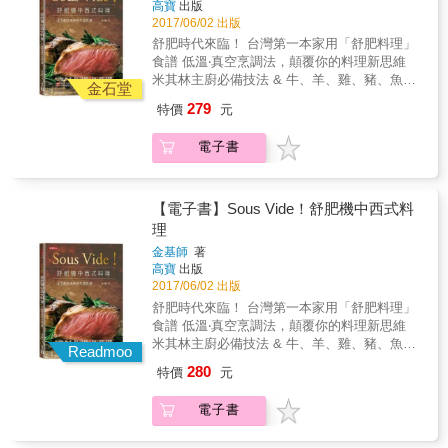
開，然後再重新集結，這種蛋白質展開後再集
高寶
出版
一定要購買專業器材，只要運用家裡就有的基
結稱之為「變性」。所以只要蛋白質變性，食
2017/06/02 出版
本工具，家庭廚房也可以端出五星級美味，人
物就是熟了，而讓蛋白質捲曲摺疊開始變性，
舒肥時代來臨！ 台灣第一本家用「舒肥料理」
人都可以是廚神！& 【什麼是低溫烹調？】 低
不一定要很高的溫度。 【如何進行低溫烹
食譜 低溫‧真空烹調法，顛覆你的料理新思維
溫烹調其實就是從頭到尾都用固定的溫度烹煮
調？】 1、醃漬：一般來說醃漬就是在烹調之
米其林主廚必備技法 & 牛、羊、雞、豬、魚排
食物。低溫烹調所使用的溫度會依照不同的食
金石堂
前利用鹽、糖或各種香料來幫食材提供更豐富
+家常菜+湯品+甜點全收錄 做菜更簡單、更美
材而有不同的溫度，從50～75度不等，因為每
279
特價
元
的味道，醃漬的時間可長可短，必須依照要做
味、更健康 & 源自於法國的料理技術，將食材
種食材的煮熟溫度都不同。低溫烹調的法文是
的菜色決定。當然你也可以選擇不要醃漬，不
放在真空袋中，以相對低溫長時間烹煮， 精準
Sous Vide（真空狀態），台灣將其音譯成「舒
電子書
過多次實驗的結果證明，適當的醃漬會增添食
溫度控制、完整保留食材原味、不破壞營養價
肥」。 【食物到底熟了沒有？】 大部分的人一
物的風味。 2、真空密封：在大部分的狀態
值，做出來的料理好吃到令人落淚！ & ★完美
看到50～75度，第一個反應就是：這樣食物會
下，低溫烹調需要用水來做為導熱的介質，為
5分熟的牛排有多難？切開牛肉要怎樣才能不要
熟嗎？ 在回答這個問題之前應該要先了解──食
了避免食材與水長時間接觸而變成一鍋湯，所
血水橫流？一塊熟度一致、柔嫩多汁、健康烹
【電子書】Sous Vide！舒肥機中西式料
物為什麼會熟？怎麼樣才叫做熟？ 以肉類來
以得用隔絕物把食材與水分隔，因此最好的方
調的牛肉再也不是夢想。 ★需要長時間顧爐火
理
說，不管是哪種肉，其最大成分就是蛋白質，
式就是將食材裝入塑膠袋並抽真空。 3、進行
的滷豬腳、滷焢肉，用舒肥法製作更方便、不
當我們料理肉類的時候這些蛋白質會開始展
金基師
著
低溫烹調的方法 (1)低溫烹調機烹調法 (2)水波
用顧火。焢肉入口即化、豬腳筋用筷子一夾就
開，然後再重新集結，這種蛋白質展開後再集
高寶
出版
爐或蒸爐烹調法 (3)瓦斯爐加熱法 (4)傳統烤箱
開，吃起來肥而不膩、膠質滿滿！ ★蛋白細
結稱之為「變性」。所以只要蛋白質變性，食
2017/06/02 出版
烹調法 (5)電鍋烹調法 (6)保溫容器烹調法 做低
嫩、蛋黃香濃軟滑，超級完美的溏心蛋成功率
物就是熟了，而讓蛋白質捲曲摺疊開始變性，
舒肥時代來臨！ 台灣第一本家用「舒肥料理」
溫烹調一定要花錢買新設備嗎？當然不一定，
100%。 ★製作繁複、耗時耗工的法式經典名
不一定要很高的溫度。 【如何進行低溫烹
食譜 低溫‧真空烹調法，顛覆你的料理新思維
如果家中已有低溫烹調機或水波爐最好，如果
菜「油封鴨腿」在家輕鬆做，外酥內嫩、滿口
調？】 1、醃漬：一般來說醃漬就是在烹調之
米其林主廚必備技法 & 牛、羊、雞、豬、魚排
沒有也無所謂，用每個家庭都有的基本家電也
鴨香，你家就是米其林的餐廳日常。 ★低溫慢
Readmoo
前利用鹽、糖或各種香料來幫食材提供更豐富
+家常菜+湯品+甜點全收錄 做菜更簡單、更美
可以做出完美的低溫烹調料理。 4、出餐前表
燉湯品保留原汁原味，食材外型完好，入口即
280
特價
元
的味道，醃漬的時間可長可短，必須依照要做
味、更健康 & 源自於法國的料理技術，將食材
面上色 低溫烹調的程序完成了，若非燉煮類的
化，展現舒肥料理魔法！ 從經典的排餐料理、
的菜色決定。當然你也可以選擇不要醃漬，不
放在真空袋中，以相對低溫長時間烹煮， 精準
就要讓食物表面上色才會更美味！表面上色的
繁複做法的西式餐點、一般常吃的中式家常
電子書
過多次實驗的結果證明，適當的醃漬會增添食
溫度控制、完整保留食材原味、不破壞營養價
方式有：大火快煎、炭火炙燒或高溫油炸等，
菜、燉湯，到老少咸宜的甜點，舒肥烹調法升
物的風味。 2、真空密封：在大部分的狀態
值，做出來的料理好吃到令人落淚！ & ★完美
如果沒有進行表面上色可以吃嗎？當然可以，
級料理的美味，天菜在家也能自己做！ & 【舒
下，低溫烹調需要用水來做為導熱的介質，為