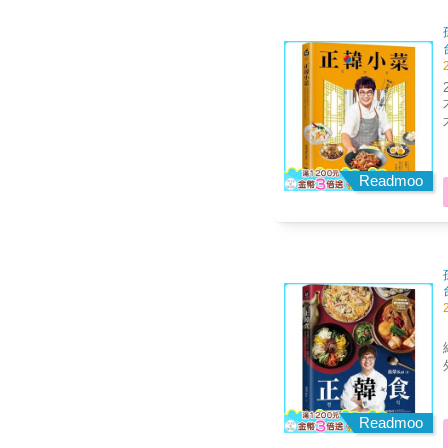
常餐食。 &
類
25
不藏私
次做
不
美
靈魂角色
涼
Readmoo
道的
裡
「
網
外
麼調
食， 以專業手法簡單做出
起
Readmoo
食全收錄！ 