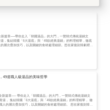
列」全新篇章──帶你走入「韓國湯品」的大門，一覽韓式傳統湯鍋文
湯，集結韓國「6大湯底」與「49款經典湯鍋」的料理精華，徹底
人的層次疊加技巧，以及關鍵的食材處理細節。想在家復刻韓劇裡的
 Kuo郭靜黛、五分鐘下酒菜、男子的日常生活、藝人阿本、料理の手、
，49道職人級湯品的美味哲學
列」全新篇章── 帶你走入「韓國湯品」的大門，一覽韓式傳統湯鍋文