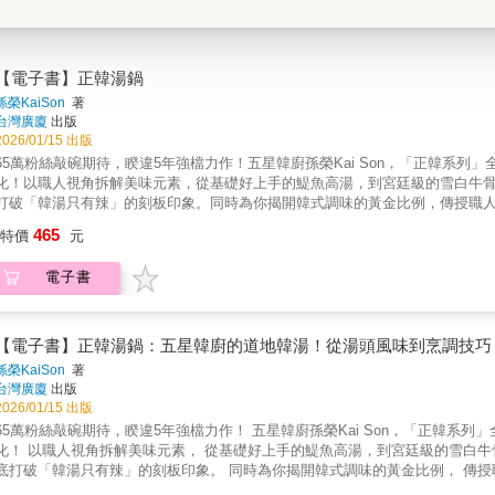
【電子書】正韓湯鍋
孫榮KaiSon
著
台灣廣廈
出版
2026/01/15 出版
65萬粉絲敲碗期待，睽違5年強檔力作！五星韓廚孫榮Kai Son，「正韓系
化！以職人視角拆解美味元素，從基礎好上手的鯷魚高湯，到宮廷級的雪白牛骨
打破「韓湯只有辣」的刻板印象。同時為你揭開韓式調味的黃金比例，傳授職
靈魂熱湯？本書，就是你唯一需要的終極指南！Helena（海蓮娜）、Joyce
465
特價
元
蛋蛋日嚐小廚房、莘蒂廚房玩料理、魏魏師傅──聯合推薦──
電子書
【電子書】正韓湯鍋：五星韓廚的道地韓湯！從湯頭風味到烹調技巧
孫榮KaiSon
著
台灣廣廈
出版
2026/01/15 出版
65萬粉絲敲碗期待，睽違5年強檔力作！ 五星韓廚孫榮Kai Son，「正韓系
味元素， 從基礎好上手的鯷魚高湯，到宮廷級的雪白牛骨湯， 集結韓國「6大湯底」與「49款經典湯鍋」的料理精華， 徹
打破「韓湯只有辣」的刻板印象。 同時為你揭開韓式調味的黃金比例， 傳授職人的層次疊加技巧，以及關鍵的食材處理細節。 想在家復刻韓劇
的靈魂熱湯？ 本書，就是你唯一需要的終極指南！ Helena（海蓮娜）、Joyce Kuo郭靜黛、五分鐘下酒菜、男子的日常生活、 藝人阿本、料理