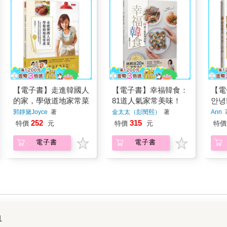
【電子書】走進韓國人
【電子書】幸福韓食：
【電
的家，學做道地家常菜
81道人氣家常美味！
안녕
郭靜黛Joyce
著
金太太（彭閔熙）
著
Ann
252
315
特價
元
特價
元
特價
電子書
電子書
1