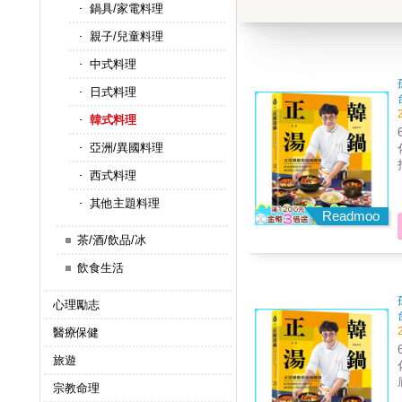
鍋具/家電料理
親子/兒童料理
中式料理
日式料理
韓式料理
亞洲/異國料理
西式料理
其他主題料理
Readmoo
茶/酒/飲品/冰
飲食生活
心理勵志
醫療保健
旅遊
化！ 以職人視角拆解美
底
宗教命理
裡