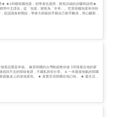
★ ★140種韓國泡菜，初學者也適用，附有詳細的步驟和說明★
i）的標準中文譯名，從「泡菜」變更為「辛奇」。究竟韓國泡菜有何特
密，從認識食材開始，學會大師級的手藝自己動手醃漬，用心釀製出
備：當季食材的特色、展現發酵奧妙的鹽和蝦醬、健康營養的基本
不加糖也能做出味道醇厚的調料，將最正宗、最道地、最天然、最獨
季醃製泡菜、清爽風味的38道夏季醃製泡菜，總共收錄140道食
：健康無負擔的醃漬美味，吃了很安心。 以&rdquo;當季食材與
梅子醬醃製而成。&rdquo;- ★顛覆想像的醃漬
蘿蔔、蘿蔔纓等常見的泡菜食材，到青江菜、小白菜、辣椒、栗
採買與採集的秘訣，不錯過每個季節的醃漬美味。 && & ★獨特
有常見的蔬菜泡菜，還有水果泡菜，如蘋果泡菜、覆盆子水泡菜
做菜品嘗是幸福。 嫁居韓國的台灣歐妮教你做 100道最在地的家
泡菜等；更有將食材多元組合而成的泡菜，如牡蠣白菜泡菜、人蔘白
過就回不去的韓味食譜，不藏私與你分享。 & 一本最接地氣的韓國
家庭飯桌上的道地菜色。 ★ 真實呈現韓國在地口味。 ★ 最生活化
和不辣，不僅適合孩子食用，也推薦給怕吃辣的外國人或不能吃辛
手煮婦不外傳的料理手法】 ★ 與韓國廚房同步接軌，分享最務實可
解。 ★ 鄰家歐妮最懂你，隨處可見的料理小提醒，守護你煮韓料
的玩味煮義】主理人 葉怡蘭 飲食生活作家‧《Yilan美食生活玩家》
Ann老公的告白：「現在，我每到韓國餐廳用餐的時候，常常不自覺地和
p;」 & ✓大篇幅收錄21道能吃飽的主食料理 一鍋就能餵飽全家的鍋飯
瓜紫菜包飯」，還有多款飯卷組合提案；春川旅遊必吃的「蕎麥冷
理 講到韓國料理一定會聯想到湯鍋料理「嫩豆腐鍋」、「泡菜
國民代表小吃「辣炒年糕」與「麻藥飯卷」，你能想到的經典菜色這
排」，鹹甜多汁超下飯；還有最具代表性的「韓式烤牛肉」與「辣炒