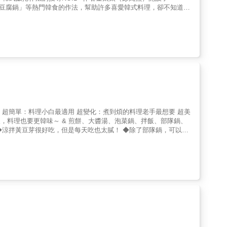
、韓式海鮮豆腐鍋」等熱門韓食的作法，幫助許多喜愛韓式料理，卻不知道如
的佳績，想做這道料理，就一定會看這支影片。❤用料理一解鄉愁，
前，這位韓國首爾主婦，跟著被公司外派去臺灣的先生，舉家來到了
她的不安。此時一陣溫暖從手心傳來，先生堅定地握住了她，恐懼瞬
臺灣。但飲食的落差，總是讓人難以習慣。「剛來時真的好想吃道地
先生與小孩的胃，並一解自己的思鄉之情，她邊工作邊研究製作方
把臺灣櫛瓜用鹽醃製，能做出韓國櫛瓜的軟嫩口感、將地瓜葉放入大
數次失敗，終於成功做出正宗的韓式料理。在臺灣的韓國朋友吃了她
，金太太有著大大的成就感，也無比幸福。如今，她決定集結烹飪祕
色】｜打好基礎，是美味的祕訣｜器具，是廚房的好幫手；醬料，是
點，事先打好基礎，美味就能大提升。｜用20道韓式小菜，省下
百變料理。｜81道韓式料理，一下子就搞定｜甜辣的湯鍋、清爽
美
鬆就能端上桌。幸福，即刻開動。
後，料理也要更韓味～ & 煎餅、大醬湯、泡菜鍋、拌飯、部隊鍋、
&hellip; ◆涼拌黃豆芽很好吃，但是每天吃也太膩！ ◆除了部隊鍋，可以來
心話，韓國最強食譜團隊聽到了～ & & 你以為最正宗的雜菜=「冬
冬粉雜菜 & 魷魚＋魚板＋冬粉 =魷魚冬粉湯雜菜 & 豆芽＋水芹
合！ & 專為料理小白準備的下廚基本功 煮到煩的料理老手最想要的變化食
一樣！ & 【本書特色】 & 1_精緻菜色一目瞭然：以一頁式目錄呈
識美味菜色，隨附延伸做法更是方便參考。 3_標示清楚分量、時
存。 4_詳備多種食材計量方式：除了專用器具的計量方式，另附
祕密配方、替代食材，多點小變化料理更迷人！ 6_不藏私的料理