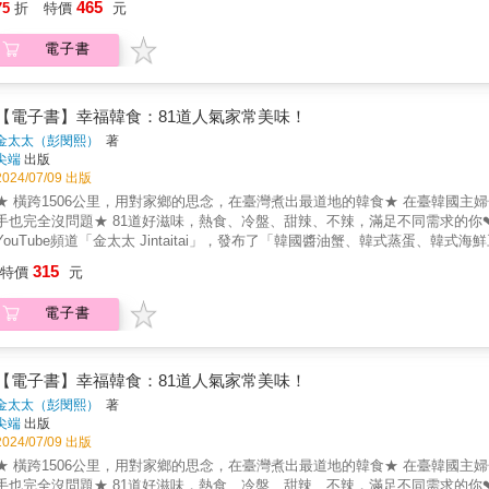
465
75
折
特價
元
の手、蛋蛋日嚐小廚房、莘蒂廚房玩料理、魏魏師傅 ──聯合推薦──
電子書
【電子書】幸福韓食：81道人氣家常美味！
金太太（彭閔熙）
著
尖端
出版
2024/07/09 出版
★ 橫跨1506公里，用對家鄉的思念，在臺灣煮出最道地的韓食★ 在臺韓國主
手也完全沒問題★ 81道好滋味，熱食、冷盤、甜辣、不辣，滿足不同需求的你
YouTube頻道「金太太 Jintaitai」，發布了「韓國醬油蟹、韓式蒸蛋
何在臺灣做出「正宗韓味」的朋友。其中「韓式飯捲」，創下了近20萬人觀看
315
特價
元
關於金太太❤「我永遠都忘不了到桃園國際機場的那一天。」金太太說。20年
這個陌生的國度。入境大門伴隨著一陣強風緩緩打開，吹亂了頭髮、也吹起了
電子書
間煙消雲散，轉變成安心與對新環境的好奇。友善的人民，讓他們逐漸愛上了
的韓式料理，雖然工作下廚兩頭燒，但我覺得很幸福。」她笑著說。為了滿足
法，向在臺灣生活的韓國朋友請教烹飪祕訣。韓國超市就能買到純正的醬料、
醬湯中，就能端出有臺式蔬菜的韓食……她一步一步，從料理新手，歷經了無
【電子書】幸福韓食：81道人氣家常美味！
的料理後，都感動地說：「這就是我想念的媽媽味。」看著親友們滿足的模樣
金太太（彭閔熙）
著
訣，幫助更多喜愛韓食的朋友，在臺灣做出100%純正的韓式料理。【重點特
尖端
出版
一道菜的靈魂；一鍋湯頭，就能變出超多種料理；烹飪方法，是料理美味的加分
2024/07/09 出版
大量時間｜醃漬、拌炒……先做好小菜，就能升級成飯麵、湯鍋、肉類、海鮮等
★ 橫跨1506公里，用對家鄉的思念，在臺灣煮出最道地的韓食★ 在臺韓國主
的小菜、酥脆的鍋巴、沁涼的冷麵……令人欲罷不能的韓食，想吃好滋味，輕
手也完全沒問題★ 81道好滋味，熱食、冷盤、甜辣、不辣，滿足不同需求的你