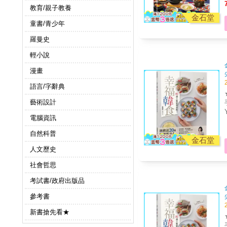
教育/親子教養
金石堂
童書/青少年
羅曼史
輕小說
漫畫
語言/字辭典
藝術設計
電腦資訊
自然科普
金石堂
人文歷史
社會哲思
考試書/政府出版品
參考書
新書搶先看★