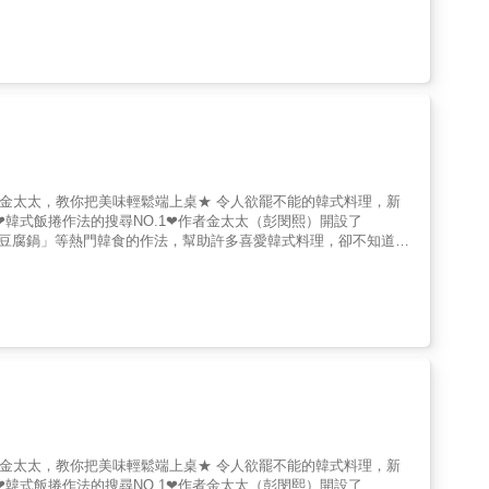
婦金太太，教你把美味輕鬆端上桌★ 令人欲罷不能的韓式料理，新
❤韓式飯捲作法的搜尋NO.1❤作者金太太（彭閔熙）開設了
、韓式海鮮豆腐鍋」等熱門韓食的作法，幫助許多喜愛韓式料理，卻不知道如
的佳績，想做這道料理，就一定會看這支影片。❤用料理一解鄉愁，
前，這位韓國首爾主婦，跟著被公司外派去臺灣的先生，舉家來到了
她的不安。此時一陣溫暖從手心傳來，先生堅定地握住了她，恐懼瞬
臺灣。但飲食的落差，總是讓人難以習慣。「剛來時真的好想吃道地
先生與小孩的胃，並一解自己的思鄉之情，她邊工作邊研究製作方
把臺灣櫛瓜用鹽醃製，能做出韓國櫛瓜的軟嫩口感、將地瓜葉放入大
數次失敗，終於成功做出正宗的韓式料理。在臺灣的韓國朋友吃了她
，金太太有著大大的成就感，也無比幸福。如今，她決定集結烹飪祕
色】｜打好基礎，是美味的祕訣｜器具，是廚房的好幫手；醬料，是
點，事先打好基礎，美味就能大提升。｜用20道韓式小菜，省下
百變料理。｜81道韓式料理，一下子就搞定｜甜辣的湯鍋、清爽
婦金太太，教你把美味輕鬆端上桌★ 令人欲罷不能的韓式料理，新
鬆就能端上桌。幸福，即刻開動。
❤韓式飯捲作法的搜尋NO.1❤作者金太太（彭閔熙）開設了