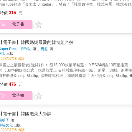
YouTube頻道「金太太 Jintaitai」，發布了「韓國醬油蟹、韓式蒸蛋
何在臺灣做出「正宗韓味」的朋友。其中「韓式飯捲」，創下了近20萬人觀看
315
特價
元
關於金太太❤「我永遠都忘不了到桃園國際機場的那一天。」金太太說。20年
這個陌生的國度。入境大門伴隨著一陣強風緩緩打開，吹亂了頭髮、也吹起了
電子書
間煙消雲散，轉變成安心與對新環境的好奇。友善的人民，讓他們逐漸愛上了
的韓式料理，雖然工作下廚兩頭燒，但我覺得很幸福。」她笑著說。為了滿足
法，向在臺灣生活的韓國朋友請教烹飪祕訣。韓國超市就能買到純正的醬料、
醬湯中，就能端出有臺式蔬菜的韓食……她一步一步，從料理新手，歷經了無
【電子書】韓國媽媽最愛的韓食組合技
的料理後，都感動地說：「這就是我想念的媽媽味。」看著親友們滿足的模樣
Super Recipe月刊誌
著 、
鄭慜
著
訣，幫助更多喜愛韓食的朋友，在臺灣做出100%純正的韓式料理。【重點特
三采
出版
一道菜的靈魂；一鍋湯頭，就能變出超多種料理；烹飪方法，是料理美味的加分
2023/07/28 出版
大量時間｜醃漬、拌炒……先做好小菜，就能升級成飯麵、湯鍋、肉類、海鮮等
韓國史上最暢銷食譜姊妹作！ 從15,000款菜單精選！ YES24網友10顆星推薦！ 超簡單：料理小白最適用 超變化：煮到煩的料理老手最想要 超
的小菜、酥脆的鍋巴、沁涼的冷麵……令人欲罷不能的韓食，想吃好滋味，輕
味 ：精準的好吃公式，吃過就愛上 & 哈韓風潮持續不減， 追星、追劇、追團
海苔飯卷&hellip;&hellip; 這些韓式料理，我統統都要！ & 但是&hellip;
點別的嗎？ ◆怎麼做都是泡菜鍋、雜菜，可不可以有點新意啊!? 欸欸～你的真
476
特價
元
粉＋蔬菜」？ 韓國媽媽組合技，給你超多變化！ & 雞肉＋彩椒＋冬粉 =雞肉彩椒
＋小黃瓜 =全州黃豆芽雜菜 & &hellip;&hellip;還有更多意想不到的組
電子書
譜、延伸作法 學會「關鍵組合技」，煮出230+道美味食譜 你的韓食餐桌就是不
現，含美味成品完整步驟，看圖就能跟著做。 2_照片精美寫實：看照片就能認
間、保存期限：本書食譜皆以2～3人份為標準，詳細資訊方便前置備料、餐後保
目測 手抓計量，料理小白也能變大師。 5_實用度爆表的延伸料理：辣與不辣、
【電子書】韓國泡菜大師課
撇步：大方傳授不失敗的料理技巧＆知識，廚房就是你的天下！ &
裴明子
著
幸福文化
出版
2023/07/05 出版