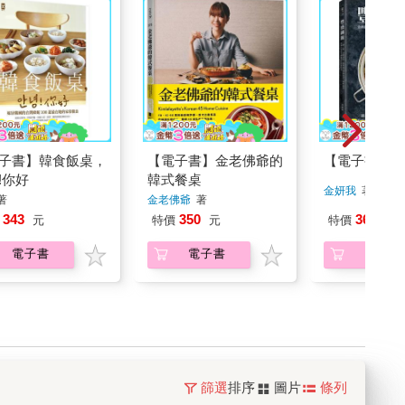
子書】韓食飯桌，
【電子書】金老佛爺的
【電子書】豐
!你好
韓式餐桌
金妍我
著
著
金老佛爺
著
343
350
360
元
特價
元
特價
元
電子書
電子書
電子書
篩選
排序
圖片
條列