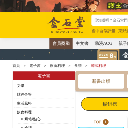
國中自修評量
東野
唯紅花綻放
奧德賽
會員獎勵
中文書
動漫ACG
親子
首頁
＞
電子書
＞
飲食料理
＞
食譜
＞
韓式料理
電子書
新書出版
文學
財經企管
生活風格
暢銷榜
飲食料理
烘培/點心
TOP
1
食譜