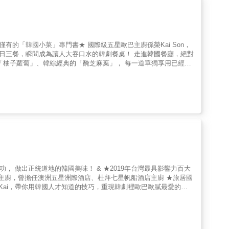
粒米飯吸飽結合高湯基底的精華美味，打造「吃一口就幸福！」的日
& 3. 一年四季豐盛上桌，海鮮、肉
料理。 書
替換方式，以及各步驟的重點標示，並包含重點步驟圖，即便是第一
、小菜、醃漬菜，讓你簡簡單單，豐富一日三餐。
醃大蒜、青蔥卷、洋釀無骨雞塊，把台灣吃不到、每個韓國家庭冰箱
易取得的盛產蔬菜，製成一道道酸、甜、辣、鹹，口味多元的菜色。
和燒肉超對味的細蔥泡菜、蘿蔔水泡菜；或是素食也OK的大醬青
？Kai師傅以「台灣家庭」的角度發想、取材、研究、製作，教你
最好吃、需不需要發酵、吃不完時的延伸吃法，還有想做素食版本怎
作用、發酵變化了解「韓國家鄉味」。 人氣韓粉．垂涎