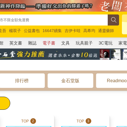
圭吾
楊双子
公益書包
16647續集
吉伊卡哇
高希均
通靈藥師
路邊攤新作
馬斯克
玩具總動員5
超慢跑
館
英文書
雜誌
電子書
文具
玩具親子
3C電玩
家
排行榜
金石堂版
Readmo
TOP
TOP
2
3