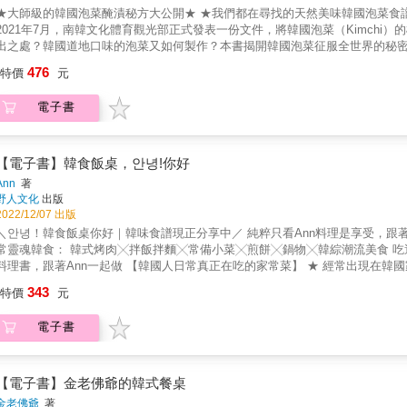
★大師級的韓國泡菜醃漬秘方大公開★ ★我們都在尋找的天然美味韓國泡菜食譜
2021年7月，南韓文化體育觀光部正式發表一份文件，將韓國泡菜（Kimch
出之處？韓國道地口味的泡菜又如何製作？本書揭開韓國泡菜征服全世界的秘
深度層次美味，不用到韓國，也可以隨時都可以品嘗到韓國道地的泡菜。 除了可以學習到韓國泡菜的多樣性醃漬方法，更能在學習製作的過程
476
特價
元
中，藉由說明了解到韓國的飲食文化與影響美味的關鍵秘訣。 ★大師級課程，絕無僅有：有70年醃漬手藝的韓國泡菜職人，傳授美味的靈魂。 本
書作者裴明子以70年韓國泡菜料理匠人的手藝和智慧，細細闡述泡菜的食材準
電子書
醬料、提升風味的糯米糊，同時也在書中公開醃製各種泡菜的獨家秘訣，教你
、最多樣的韓國泡菜完全教給大家。 ★四季全食譜，值得收藏：按照四季分類的醃漬食材，一整年都可以吃到當季的美味。 本書食譜按季節分
類，首先是慢慢入味發酵的60道秋冬季醃製泡菜，接著介紹短時間浸漬的42道春
譜，是可以隨時從冰箱取出食用的常備菜。 && & ★ 書中的所有食譜純天然製作
【電子書】韓食飯桌，안녕!你好
親手製作，再將熟成的醬料、去除鹵水的天日鹽放入缸中，不使用人工砂糖，選用天然的梨子汁或
Ann
著
食材，台灣也有：市面上常見的四季蔬果，都可以成為醃漬的食材。 從白菜、
野人文化
出版
子、蔥、芹菜、蓮藕等特別的泡菜做法，書中將逐一分析食材的特性，更容易掌握
2022/12/07 出版
的醃漬泡菜，令人驚豔的美味：韓國泡菜不只有一種，道地風味全上桌。 不僅
＼안녕！韓食飯桌你好｜韓味食譜現正分享中／ 純粹只看Ann料理是享受，跟著
等；還有韓國特有的水泡菜，如西瓜蘿蔔水泡菜、大頭菜石榴水泡菜、紫薯水
常靈魂韓食： 韓式烤肉╳拌飯拌麵╳常備小菜╳煎餅╳鍋物╳韓綜潮流美食 吃
菜泡菜、娃娃菜蘿蔔捲水泡菜等，都將帶給讀者視覺與味覺的雙重享受。 ★不能吃辣的人，獨享的泡菜食譜：貼心為不吃辣的讀者準備的不辣泡
料理書，跟著Ann一起做 【韓國人日常真正在吃的家常菜】 ★ 經常出現在韓國
菜，孩子和病人吃泡菜也沒問題。 此外，特別標記「兒童泡菜」的食譜口味溫
的居家韓食、貼近一般家庭，讓韓國料理成為你日常飲食的選項。 & 【韓國高
343
的病人。 美味推薦 Ann 《韓食飯桌，안녕!你好》暢銷書作家 包周& Bow Chou 【味嚼喃喃】主理人 金老佛爺 韓妞藝人 吳文傑醫師 員榮
特價
元
行的煮韓食技巧與小撇步。 ★ 無經驗料理新手也能看得懂的食譜編排與作法圖
胃食道逆流診治中心主任醫師 施靜宜【餐芳譜】芳菲主人 范麗雯【Winnie老師
的每一步。 & 100道由Ann反覆試做調整，韓籍先生也說讚的自信之作 & 
站創辦人 蔡英傑 國立陽明交通大學特聘教授 &我彷彿跟著大師一起暢遊了韓國泡菜的美麗四季!食譜編排深入淺出、兼具美學的攝影與排版，這
電子書
老婆做的料理作比較，發現有些餐廳做的都沒有家裡做的好吃&hellip;&helli
本書絕對是個寶藏，值得珍藏！&-----《韓食飯桌，안녕!你好》暢銷書作家 &
料理「茄子飯」、「五花肉泡菜飯」；用鮪魚罐頭就能輕鬆做出的「鮪魚小黃
麵」吃過了嗎？原來拌飯、拌麵有這麼多種吃法！ & ✓那些必吃的經典韓國料
鍋」、「部隊鍋」與「年糕湯」；深受大家喜愛的「雜菜」與「麻藥雞蛋」，
【電子書】金老佛爺的韓式餐桌
裡都有！ & ✓滿足味蕾的韓系肉食主菜 以韓式經典醬汁配方特製的「調味豬
金老佛爺
著