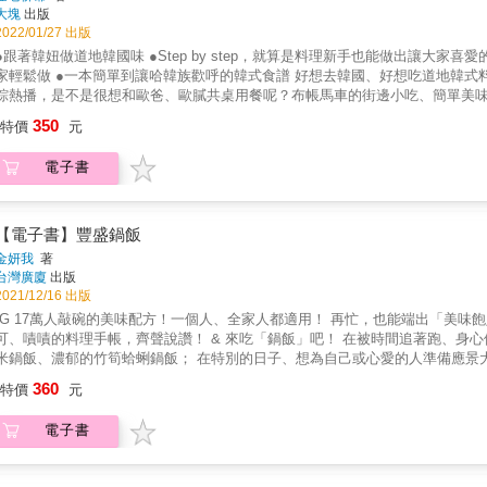
豬肉」堪稱萬能，不僅是便當菜常客，也能做成拌飯、蓋飯；春川「辣炒雞排」
大塊
出版
泡菜與小菜 詳細記錄「白菜泡菜」作法；還有適合搭配烤肉的解膩小菜「涼拌
2022/01/27 出版
豐富你的飯桌。 & ✓讓你家秒變小酒館的韓式下酒菜 從「海鮮蔥餅」、「綠
著韓妞做道地韓國味 ●Step by step，就算是料理新手也能做出讓大家喜愛的韓系美食 ●小菜、鍋物、下酒菜、韓劇韓綜必吃美味通通都能在
酒馬格利還是冰涼的啤酒，這裡通通可以實現！ & ✓最新流行的韓綜韓劇美食
●一本簡單到讓哈韓族歡呼的韓式食譜 好想去韓國、好想吃道地韓式料理！ 「今天好想吃部隊鍋！」「一起吃炸雞吧！」隨著韓劇、韓
智醫生的「辣椒醬麵疙瘩湯」、「辣炒魷魚五花肉」；《尹STAY》的人氣菜
綜熱播，是不是很想和歐爸、歐膩共桌用餐呢？布帳馬車的街邊小吃、簡單美
還原節目美味韓食。 & ✓風靡韓網的潮流小食 近年在網路爆紅的「香腸年糕串
道韓國美味。受疫情影響，「想出國」的心願遲遲無法實現，只能先以美食撫慰想去韓國的心情。 超人氣部落客金
350
生！辛拉麵大家都吃過，但西洋風味的「起司玫瑰醬辛拉麵」你吃過了嗎？ & 
特價
元
美食！ 常在網路上分享韓國流行穿搭及美妝資訊的金老佛爺，FB、IG擁有60萬粉絲數，因為疫情關係，她開始拍影片分享韓式料料理做
Ann有系統跟邏輯的料理步驟圖。 《愛妻瘦身便當》貝蒂超期待：好吃、易煮
法，引起粉絲們熱烈回響。現在，她把這些食譜集結成書，毫不藏私完全公開給所有金寶貝們。 在家學做韓式料理，
《有蛋就好吃》克萊兒Claire大推：料理手藝和擺盤美感連韓國婆婆都讚嘆的台
電子書
菜、鍋物、下酒菜、韓劇韓綜必吃美味，皆由金老佛爺親自示範烹調步驟，是
這45道韓國私房料理，都能滿足你的需求，讓你輕鬆打造屬於自己的韓式餐桌
【電子書】豐盛鍋飯
金妍我
著
台灣廣廈
出版
2021/12/16 出版
G 17萬人敲碗的美味配方！一個人、全家人都適用！ 再忙，也能端出「美味飽足」的豐盛餐食── Chez Famiwy 飲食宅記、地中海料理主廚馬
、嘖嘖的料理手帳，齊聲說讚！ & 來吃「鍋飯」吧！ 在被時間追著跑、身心俱疲很想好好吃一頓時， 咚咚丟入冰箱食材，烹煮出金黃的超甜玉
鍋飯、濃郁的竹筍蛤蜊鍋飯； 在特別的日子、想為自己或心愛的人準備應景大餐時， 也不妨大手筆來頓豪華的蘿蔔牡蠣鍋飯、牛蒡螃蟹鍋飯，
！ & 作者金妍我是韓國眾所周知、各界爭相邀約的美食總監及食譜研究家， 她擅長「簡化」烹調，用每個人都做得到的方式，做出「讓
360
特價
元
睛和嘴巴都快樂」的料理。 而「鍋飯」，就是她為了讓繁忙的自己找回「吃飯的幸福」而研究出的私房菜。 只要將蔬菜、海鮮、肉類放入鍋中
煮，倒入快速高湯、白米， 不需要花費太多心思、時間，一鍋集結營養和美味的豐盛料理，輕鬆上桌！ & 這不是一本「為了展現廚藝而烹調」
電子書
食譜， 而是「為了讓家人過上踏實一天而下廚」的暖心料理書。 金妍我老師在經過日復一日邊吃邊調整的實作日常後， 細細記錄下自家餐
滋味， 除了教你季節性食材的搭配，自製快速高湯、拌飯醬外， 也分享金老師家的日常湯品、小菜、醃漬菜做法， 讓每個人都能依照自己
需求，在忙碌的生活裡，身心都飽足。 & 本書特色 & 1. 美食專家的私房家常菜，36道濃縮精華的美味料理。 本書收錄作者金妍我老師平時在