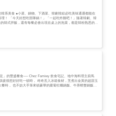
的甜辣風味超過癮，你一定要在家試試！ & ✓韓國飲食的靈魂：
蔥絲」、「洋蔥絲蘸醬」、「醬漬紫蘇葉」，各種百搭實用的小菜
豆煎餅」到「起司豬肋排」、「洋釀棒棒腿」，不管是想搭配韓國米
 《魷魚遊戲》的「韓式古早味便當」、《機智的山村生活》擄獲機
單「白切肉佐蜂蜜檸檬蒜泥」，還在螢幕前流口水嗎？這裡教你如實
味的韓式拌飯，還有每餐必會出現在桌上的泡菜，都是韓粉熟悉的地
」、「韓式摺疊飯糰」、「EGGDROP滑蛋三明治」你一定不陌
老佛爺首次出書，教你料理韓
料理高手們的真心推薦 & 《會開瓦斯就會煮》大象主廚盛讚：喜歡
！不管是不是韓食控，都會想跟著食譜煮起來，這就是Ann的魅力。
一解哈韓族思鄉之情！ 小
灣歐妮。 &
餐廳也找不到的「金好味道」﹗無論與好友家人相聚或是一人獨食，
。