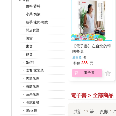
醬料/香料
小菜/醃漬
新手/速簡/輕食
開店食譜
便當
【電子書】在台北的韓
素食
國餐桌
麵食
金自然
著
飯/粥
238
特價
元
宴客/家常菜
電子書
肉類烹調
海鮮烹調
電子書 > 全部商品
蔬果烹調
各式食材
湯/火鍋
共計
17
筆， 頁數
1
/