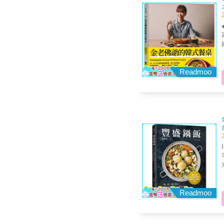
●跟
家輕鬆做 
國日常
Readmoo
I
可
米
氣派滿足
眼
炊
Readmoo
的炫技
食的好
的