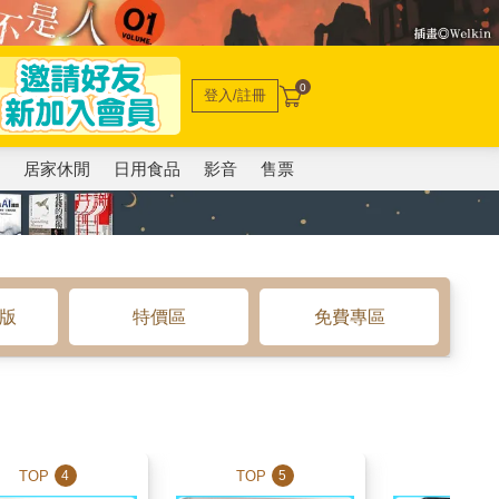
0
登入/註冊
電
居家休閒
日用食品
影音
售票
o版
特價區
免費專區
TOP
TOP
TOP
4
5