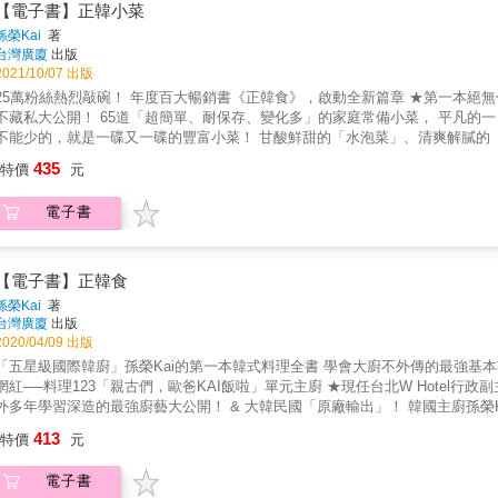
家最常製作的「鍋飯料理」。每一道都充分發揮她對食材特性的了解，讓一粒
【電子書】正韓小菜
 2. 以「方便性」出發，用最簡單的方式挑戰最美味的吃法。 用「煮一鍋飯」的時間完成一餐！只要把食材加入白米，煮滾燜熟，不需
孫榮Kai
著
要任何技巧就有菜、有肉、有飯，是無論料理新手，沒有時間、懶得煮飯的人，都可以完成的零難度美食！ 
台灣廣廈
出版
、蔬菜都OK的多元組合。 鍋飯的食材沒有限制，選擇自己喜歡的配料，用玉米、茄子、絞肉等冰箱常見食材，或是季節性的南瓜、鮑魚、淡菜
2021/10/07 出版
都可以，善用昆布、蛤蜊、小魚乾等「快速高湯」當鮮味基底，無時無刻美味上桌！ & 4. 清楚的圖文解說，翻開書就能照著做的直覺式
萬粉絲熱烈敲碗！ 年度百大暢銷書《正韓食》，啟動全新篇章 ★第一本絕無僅有的「韓國小菜」專門書★ 國際級五星歐巴主廚孫榮Kai Son，
中詳細描述每一道鍋飯從備料到製作的過程，從鍋具的挑選到食材的選擇、可
大公開！ 65道「超簡單、耐保存、變化多」的家庭常備小菜， 平凡的一日三餐，瞬間成為讓人大吞口水的韓劇餐桌！ 走進韓國餐廳，絕對
也能快速上手。 & 5. 結合湯品、小菜、醃漬菜，可簡單可豐盛的料理選擇。 忙碌時一道鍋飯就是一餐！但如果想要增加配菜，或是天冷來碗
能少的，就是一碟又一碟的豐富小菜！ 甘酸鮮甜的「水泡菜」、清爽解膩的「柚子蘿蔔」、韓綜經典的「醃芝麻葉」， 每一道單獨享用已經夠
熱湯，本書也提供辣牛肉蘿蔔湯、辣炒櫛瓜、醃漬杏鮑菇等金老師家私房湯品
味，與白飯配食又讓菜色味道更昇華， 可以開胃，可以配飯，可以下酒，還可以帶便當！ 不論對家庭或餐廳來說，都是韓食餐桌上不可或缺的
435
特價
元
。 現在，不用飛出國，只要跟著Kai師傅一起動手做， 在家也能吃到最經典、最常見、最簡單的道地韓國味！ 全書依照「泡菜、醃製、
拌、炒、煎炸、燉煮、清蒸」分類， 逐一細說每道食譜的：備料重點、保存期限、製作技巧、延伸應用， 從飲食文化談起，並加碼韓國人才知
電子書
小菜起源與知識， 帶你用一本書走進真正的韓國家庭，學做正統韓式小菜！ 本書特色 ★百分百正韓風味！65道韓國具代表性的經典小菜。
全台灣最受歡迎的正統韓廚親自示範，從冷食到熱食的韓式小菜大集合！糖醋
一定有的小菜，通通教給大家。 ★每個人做都好吃！做法、食材超簡單的神級美味。 小菜是韓國早期為了「保存食材過冬」而誕生的特色飲
食。利用簡單的醃製、涼拌、炒、煎等家常技巧，把蘿蔔、白菜、青蔥這種容
【電子書】正韓食
不需要高超廚藝，只要掌握基本的要點與調味，都能做出不輸餐廳的味道。 ★冰箱裡最強救星！有葷有素的多功能百搭常備菜。 小菜不僅簡單、
孫榮Kai
著
耐保存，而且很多不用加熱就好吃！不論是適合麵食的韓式黃蘿蔔、辣拌花枝；
台灣廣廈
出版
蔬、醬燒蓮藕&hellip;&hellip;只要打開冰箱拿出來，無時無刻豐富上桌！ ★主廚在地客製化！台灣家庭最好應用的貼心食譜。 如何用偏軟的台灣
2020/04/09 出版
櫛瓜，炒出接近韓國櫛瓜的清甜口感？台灣較少見的蒜苔，可以用什麼蔬菜取代
五星級國際韓廚」孫榮Kai的第一本韓式料理全書 學會大廚不外傳的最強基本功， 做出正統道地的韓國美味！ & ★2019年台灣最具影響力百大
如何調整適合「台灣人」的喜好、應用在地食材做出道地美味。 ★紮實豐富的內容！備料製作到保存應用的全攻略。 全書從食材的挑選、介紹、
紅──料理123「親古們，歐爸KAI飯啦」單元主廚 ★現任台北W Hotel行政副主廚，曾擔任澳洲五星洲際酒店、杜拜七星帆船酒店主廚 ★旅居國
切法，到各種烹調重點、步驟提醒完整收錄。同時仔細標示出每道菜放幾天吃
多年學習深造的最強廚藝大公開！ & 大韓民國「原廠輸出」！ 韓國主廚孫榮Kai，帶你用韓國人才知道的技巧，重現韓劇裡歐巴歐膩最愛的美
整等，一本萬用！ ★獨一無二再加碼！一起深入韓國的飲食文化迴廊。 不只教你做菜，更教你懂菜！跟著Kai師傅展開「小菜之旅」，從歷
韓式泡菜、蔘雞湯、辣炒年糕、韓式炸雞&hellip;&hellip;在家華麗上桌！ & ① 從切絲、切片、捲紅棗等基礎刀法開始教
413
史淵源、小菜規則、各地特色泡菜等逐步探究，並收錄獨特的「辛奇百科」，帶你從食材
特價
元
，一次學會韓國料理最常見的做菜技巧。 ② 公開包飯醬、洋釀醬、烤肉醬等調配方法，傳授廠商店家不透露的美味韓醬秘方。 ③ 細說讓炸雞
推薦 胃酸人｜知名韓國部落客 男子的日常生活｜風格創作者
裹醬後依然酥脆、熬出濃白雞湯的韓菜撇步，做出台灣吃不到的正統韓味。 ④ 從明洞雞蛋糕、糖餅這些街頭小吃，到安東燉雞、部隊鍋等經典韓
電子書
& 不只給你從備料到製作的步驟方法， 每道食譜更詳載重點筆記(Cooking Points)和主廚小撇步(Chef&rsquo;s Tips)， 讓你不論是沒