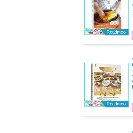
Readmoo
特
辣食物
Readmoo
網