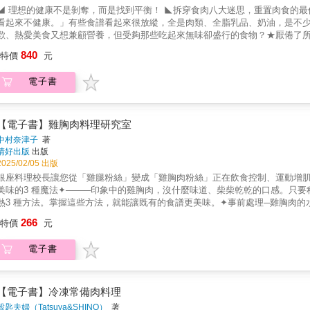
究竟。它以科學的方式教你健康吃肉，享受吃肉的幸福感，不僅老饕必備，掌管
◢ 理想的健康不是剝奪，而是找到平衡！ ◣拆穿食肉八大迷思，重置肉食的
者 這真是廣大的無肉不歡的食客們的福音書！！不管為自己或心愛的人的大快
看起來不健康。」有些食譜看起來很放縱，全是肉類、全脂乳品、奶油，是不少
知識與技巧。從食客到食神的距離，就在本書的頁首到頁尾的分寸之間。──鄧
歡、熱愛美食又想兼顧營養，但受夠那些吃起來無味卻盛行的食物？★厭倦了
為了減肥或健康著想，常感覺生活受限、饑餓，或因此生病？這是一本健康蛋
840
特價
元
食物的飲食方式多變化、有營養。除了能強化並長久維繫健康，還能滿足口腹
排佐辣水果莎莎醬／醃鱒魚／甜椒鑲肉／牛肉高麗菜捲／牛舌小漢堡……兩位
電子書
出最新研究，告訴你如何在飲食中添加更多健康的蛋白質，幫助擺脫吃肉的愧
議及頂尖專家不藏私的分享，教導正確選擇和烹煮肉類、禽類、蛋類、海鮮、內
譜，滿足所有人的口味。◎簡易的食肉飲食計畫，分解什麼是「肉食重置」。 
害」，以及這對健康造成什麼影響。◎找出自己的「最佳飲食」技巧，避免不
【電子書】雞胸肉料理研究室
採取「適當」飲食，甚至妖魔化蛋白質和脂肪，支持低卡路里、低脂飲食，為
中村奈津子
著
接近自己的目標。許多蛋白質食物被列在罪惡清單中，但其實它們營養密度高
晴好出版
出版
實際地看待自己的飲食，這些食物就能幫我們活得更好。理想的飲食是有營養
2025/02/05 出版
菜、甜點、飲料、醬料，在追求健康的同時，能讓餐點臻於美味。
銀座料理校長讓您從「雞腿粉絲」變成「雞胸肉粉絲」正在飲食控制、運動增肌的
美味的3 種魔法✦────印象中的雞胸肉，沒什麼味道、柴柴乾乾的口感。只
熱3 種方法。掌握這些方法，就能讓既有的食譜更美味。✦事前處理─雞胸肉
的方法，也能增加味道的層次。✦切法─處理大塊的雞胸肉時更不容易，因此可
266
特價
元
會比較輕鬆。✦加熱─想要做出柔軟的肉質狀態，需要掌握適當的溫度，用餘溫
────✦各國風味的雞胸肉料理✦────不同的調味，可以變化出各式各樣的
電子書
味，都各自嚴選出大家會喜歡的、雞胸肉可以做出的美味料理。✦薑汁雞肉─切
上醬汁，讓雞肉確實入味。✦油封雞─低溫長時間只用油燉煮，肉質柔軟的油封
桿麵棍將雞肉敲薄，裹上麵衣，用多一點的油煎炸。✦口水雞─運用香料蔬菜以
海南雞飯─水煮雞肉，和用水煮雞肉的湯汁炊煮的飯一起享用。✦南蠻雞─事先
【電子書】冷凍常備肉料理
────✦微波爐、平底鍋就能簡易料理 ✦────用微波爐製作的「沙拉雞肉」
穀匙夫婦（Tatsuya&SHINO）
著