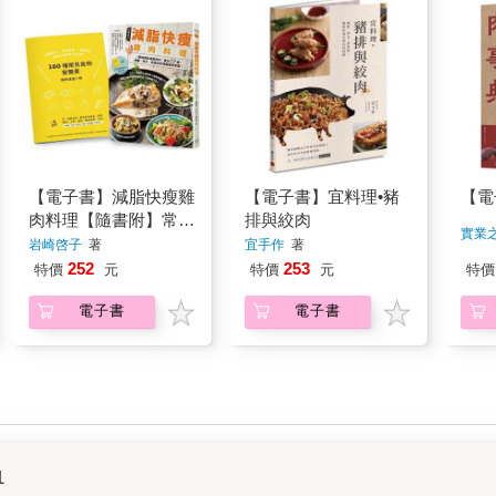
【電子書】減脂快瘦雞
【電子書】宜料理•豬
【電
肉料理【隨書附】常見
排與絞肉
實業
食材和食物營養成分速
岩崎啓子
著
宜手作
著
查手冊（二版）
252
253
特價
元
特價
元
特價
電子書
電子書
1