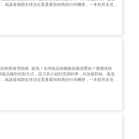
解，為讀者揭開全球頂尖畜產業與肉商的行內機密，一本前所未見的
破解左右肉質風味的祕密，帶你找回吃肉的滋味與幸福！ 【不可
排和肋眼，差別在哪裡？伊比利火腿要選黑蹄還是貝洛塔？生火腿和
雞的哪個部位？烹調肉類時的最佳撒鹽時機？肉應該逆紋切？還是順
、還是很多次？ ＊內行人審訂＊王建鎧 國立中興大學動物科學系
／究好豬創辦人李硯湄（Emily） 台灣首位女性侍肉師林和曄
料理實驗室負責人鄧學凱 台灣土雞王／凱馨公司總經理簡天才
何開始學會怎麼吃的好、吃得巧、又能吃得身心愉快、健康輕鬆、甚至是吃
餐桌的過程開始。打開這本《肉品聖經》，追尋適合自己的肉品道路
肉是種態度。給無肉不歡的老饕的究極寶典。──吳季衡 祥圃實業董
及圖鑑、切割及烹調的技術、適用的刀具及鍋具，皆可在本書一探
家人脾胃的煮婦更需人手一本。──松露玫瑰 烹飪書籍作者及譯
的肉類食用指南 超強！全球絕品肉圖鑑前腿或臀肉？慢燉或快
朵頤學習了多少時間，這本書都能為你帶來耳目一新、精闢入理的
頂級品種到切割方式，從刀具介紹到烹調科學，外加最對味、最道
學凱 台灣土雞王／凱馨公司執行董事
解，為讀者揭開全球頂尖畜產業與肉商的行內機密，一本前所未見的
破解左右肉質風味的祕密，帶你找回吃肉的滋味與幸福！ 【不可
排和肋眼，差別在哪裡？伊比利火腿要選黑蹄還是貝洛塔？生火腿和
雞的哪個部位？烹調肉類時的最佳撒鹽時機？肉應該逆紋切？還是順
、還是很多次？ ＊內行人審訂＊王建鎧 國立中興大學動物科學系
／究好豬創辦人李硯湄（Emily） 台灣首位女性侍肉師林和曄
料理實驗室負責人鄧學凱 台灣土雞王／凱馨公司總經理簡天才
何開始學會怎麼吃的好、吃得巧、又能吃得身心愉快、健康輕鬆、甚至是吃
餐桌的過程開始。打開這本《肉品聖經》，追尋適合自己的肉品道路
肉是種態度。給無肉不歡的老饕的究極寶典。──吳季衡 祥圃實業董
及圖鑑、切割及烹調的技術、適用的刀具及鍋具，皆可在本書一探