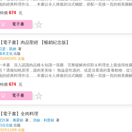
地的經典料理作法……本書以令人捧腹的法式幽默，搭配一頁接一頁的精美圖
「屠夫」自學手冊，將破解坊間流傳的肉品迷思，欣賞品種與風土的養成特質，
674
特價
元
不知的肉知識】選擇優質肉品的關鍵是什麼？和牛的滋味為什麼無與倫比？肋
熟火腿有何不同？鵝肥肝和鴨肥肝，應該怎麼選？真正的傻瓜才不吃，到底是
電子書
紋切？醃漬汁會滲入肉裡嗎？怎麼醃肉更入味？煎牛排時要怎麼翻？一次、兩次
助理教授蘇彥彰 咖啡與法式餐點顧問 ＊內行人推薦＊吳季衡 祥圃實業營運長
大山洋行執行長林裕森 作家松露玫瑰 烹飪書籍作者及譯者熊爸 A.C.舒肥。
Thomas Chien 廚藝總監(依姓名筆劃序排列) 平價肉品的大量充斥，如
【電子書】肉品聖經 【暢銷紀念版】
得有文化、有深度？那麼還是得從認識自己吃的東西，認識它們的源頭與端上
亞瑟．凱納
著
將正式展開。──王建鎧 國立中興大學動物科學系助理教授 吃肉是種享受，懂
積木文化
出版
事長／究好豬創辦人 《肉品聖經》是一本肉類食用指南，舉凡各種肉品的知識
2026/02/01 出版
究竟。它以科學的方式教你健康吃肉，享受吃肉的幸福感，不僅老饕必備，掌管
一本書 深入認識肉品種＆知識一張圖 完整破解肉切割＆料理史上最值得收藏
者 這真是廣大的無肉不歡的食客們的福音書！！不管為自己或心愛的人的大快
煎？透徹知曉原理，讓肉更美味！ 無論是吃過的、或是沒看過的畜養動物，從
知識與技巧。從食客到食神的距離，就在本書的頁首到頁尾的分寸之間。──鄧
地的經典料理作法……本書以令人捧腹的法式幽默，搭配一頁接一頁的精美圖
「屠夫」自學手冊，將破解坊間流傳的肉品迷思，欣賞品種與風土的養成特質，
674
特價
元
不知的肉知識】選擇優質肉品的關鍵是什麼？和牛的滋味為什麼無與倫比？肋
熟火腿有何不同？鵝肥肝和鴨肥肝，應該怎麼選？真正的傻瓜才不吃，到底是
電子書
紋切？醃漬汁會滲入肉裡嗎？怎麼醃肉更入味？煎牛排時要怎麼翻？一次、兩次
助理教授蘇彥彰 咖啡與法式餐點顧問 ＊內行人推薦＊吳季衡 祥圃實業營運長
大山洋行執行長林裕森 作家松露玫瑰 烹飪書籍作者及譯者熊爸 A.C.舒肥。
Thomas Chien 廚藝總監(依姓名筆劃序排列) 平價肉品的大量充斥，如
【電子書】全肉料理
得有文化、有深度？那麼還是得從認識自己吃的東西，認識它們的源頭與端上
艾許萊．萬霍頓
著 、
貝絲．利普頓
著
將正式展開。──王建鎧 國立中興大學動物科學系助理教授 吃肉是種享受，懂
日出出版
出版
事長／究好豬創辦人 《肉品聖經》是一本肉類食用指南，舉凡各種肉品的知識
2025/12/08 出版