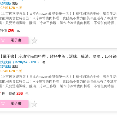
基本的簡單食譜。///基本款煎雞肉///煎雞肉，一邊翻面一邊慢慢地加熱為訣
境好出版
出版
流出來。✦馬鈴薯沙拉─一款搭配炒得脆脆的馬鈴薯的溫沙拉✦雞肉雞蛋沙拉─
2024/11/28 出版
的酸味裡加上奶油的濃郁厚度✦藍起司醬雞肉─加熱過的藍起司，可以品嘗到柔和的
【上市後立即再版！日本Amazon食譜類第一名！】精打細算的主婦、獨自生
水煮。水煮的時候雞肉會浮起來，因此需要落蓋，讓雞肉整體都泡在熱水裡，讓
都能用美食款待自己！✦冷凍常備肉料理，實踐毫不費力的美味生活有了冷凍
息，煥然一新。✦雞肉牛蒡沙拉─可以品嘗到牛蒡脆脆的口感。✦雞肉酪梨拌菜─
雷！只要透過調味、醃漬、冷凍三步驟，製作冷凍常備肉料理，不管任何時候
酒菜 ✦────任何稍微重一點的調味，就可以讓雞胸肉當成下酒菜最適合的食
菜、下酒菜，都很適合。✦「冷凍常備肉料理」的魅力1. 只要15分鐘，美味
266
裹上美乃滋，炸過之後雞胸肉保持濕潤柔軟的口感。✦雞肉生春捲─餐桌上華麗
特價
元
洗，加熱過後立即享用！2. 製作簡單，料理小白也不怕準備好冷凍袋，將食材
味。✦涼拌雞肉木耳─用甜醋涼拌清爽的沙拉雞肉。✦雞肉紫蘇梅串炸─切成薄
不剩食、不浪費透過冷凍延長食材期限，再也不用擔心吃不完造成浪費。還能一
─加上小黃瓜和茗荷，清爽風味的下酒菜。────✦✦✦有益健康的雞肉運動餐
電子書
透過各式調味，享受韓式、台式、泰式、義式等風味料理，吃不膩的好味道。✦
材。擅自構思送給大聯盟大谷翔平選手的妄想食譜，調整成不管是誰都可以吃得
美味的肉類食材，例如雞腿肉、雞胸肉、豬五花、牛肉片、漢堡排、鮭魚、蝦
睪固酮的花椰菜搭配。蒜頭則含有豐富可以促進蛋白質代謝的維他命B 6。✦
雞，還是濃郁的韓式辣醬肉片、番茄牛肉，多變料理，滿足味蕾。再搭配上易
攝取的優秀食材。皮含有大量多酚，因此保留皮不削，節點也不取，洗乾淨即可
造營養均衡的餐桌。
【電子書】冷凍常備肉料理：雞豬牛魚，調味、醃漬、冷凍，15分鐘
醋裡的氨基酸可以幫助胃酸分泌促進消化，增進食慾。醋酸也具有恢復疲勞的
穀匙夫婦（Tatsuya&SHINO）
著
境好出版
出版
2024/11/28 出版
【上市後立即再版！日本Amazon食譜類第一名！】精打細算的主婦、獨自生
都能用美食款待自己！✦冷凍常備肉料理，實踐毫不費力的美味生活有了冷凍
雷！只要透過調味、醃漬、冷凍三步驟，製作冷凍常備肉料理，不管任何時候
菜、下酒菜，都很適合。✦「冷凍常備肉料理」的魅力1. 只要15分鐘，美味
266
7
折
特價
元
洗，加熱過後立即享用！2. 製作簡單，料理小白也不怕準備好冷凍袋，將食材
不剩食、不浪費透過冷凍延長食材期限，再也不用擔心吃不完造成浪費。還能一
電子書
透過各式調味，享受韓式、台式、泰式、義式等風味料理，吃不膩的好味道。✦
美味的肉類食材，例如雞腿肉、雞胸肉、豬五花、牛肉片、漢堡排、鮭魚、蝦
雞，還是濃郁的韓式辣醬肉片、番茄牛肉，多變料理，滿足味蕾。再搭配上易