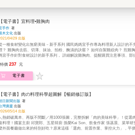
【電子書】宜料理•雞胸肉
宜手作
著
積木文化
出版
2021/04/29 出版
一種食材變化出無窮美味－新手系列 國民媽媽宜手作專為料理新人設計的不失敗料理菜單 如何讓雞胸肉鮮美又水嫩？ 什麼是雞柳？雞柳在那
、抹油、拍粉、醃漬的訣竅？ 如何自製雞絞肉？ 煎雞胸肉如何調整火候？ 如何廢材活用─神奇的香脆雞皮料理？ 國民媽
宜手作針對食材設計的新手系列， 詳細解說雞胸肉、提醒購買注意事項、部位選用法則， 烹煮前的處理，以及料理前後的分裝與保存， 讓零廚
的新手也能無痛作料理！！ 增肌減脂必學超多汁雞胸肉料理 低脂低熱量、富含蛋白質， 整塊舒肥、切塊乾煎、切片汆燙， 或是打成肉末作成
237
特價
元
雞絞肉， 讓新手也能簡單、快速做出吃不膩的完美雞胸肉料理！
電子書
【電子書】肉の料理科學超圖解【暢銷修訂版】
朝日新聞出版
著
台灣廣廈
出版
2026/05/14 出版
＼熱銷破萬本、再版不間斷／用1000張圖，完整拆解「肉的美味科學」！從
級料理！國宴主廚 邱寶郎、五星韓廚 孫榮Kai Son、飲食作家 張菡晨、菜單
麼外面餐廳做出來的特別好吃？原來這樣「選肉、前置作業、掌控火力」，平
鍵，烹飪技法【視覺化】× 料理步驟【數據化】，廚房新手也能一看就懂！