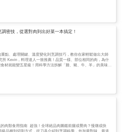
烹調密技，從選對肉到出好菜一本搞定！
選肉重點、處理關鍵、溫度變化到烹調技巧，教你在家輕鬆做出大師
研究所 Kevin，料理達人一致推薦！品質一樣、部位相同的肉，為什
價食材就能變五星級！用科學方法拆解「雞、豬、牛、羊」的美味關
的肉類食用指南 超強！全球絕品肉圖鑑前腿或臀肉？慢燉或快
頂級品種到切割方式，從刀具介紹到烹調科學，外加最對味、最道