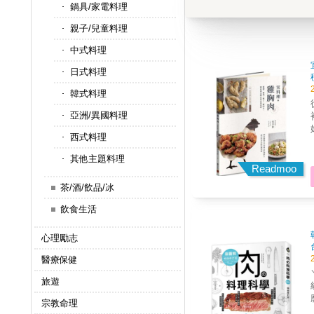
鍋具/家電料理
親子/兒童料理
中式料理
日式料理
韓式料理
從
亞洲/異國料理
裡？ 雞胸肉去筋、切薄
媽
西式料理
藝
其他主題料理
Readmoo
茶/酒/飲品/冰
飲食生活
心理勵志
醫療保健
旅遊
宗教命理