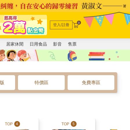
0
登入/註冊
電
居家休閒
日用食品
影音
售票
o版
特價區
免費專區
TOP
TOP
TOP
4
5