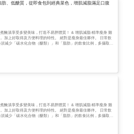
低脂肪、低醣質，從即食包到經典菜色，增肌減脂滿足口腹
用蒸煮醃漬享受多變美味，打造不易胖體質！ & 增肌減脂‧精準瘦身 雞
加上好取得及方便料理的特性。 絕對是瘦身最佳夥伴。 日常飲
必須減少「碳水化合物（醣類）」和「脂肪」的飲食比例，多攝取難
脂肪更容易燃燒。除此之外，由蛋白質組成的肌肉與頭髮也能常保青
是減重的最佳夥伴。 2低價、清爽、好入口！ 雞
的味道平易近人，與各種調味都能合作無間，不但能做成即食雞肉和
的原料「色胺酸」，因此也有減輕壓力和助眠的效果。 150道
切薄片、逆紋切、切肉絲、切柳條，正確的處理方式可以縮短加熱
以提升肉質嫩度！醃料用量縮減，切記要「揉」，將醬料搓揉入
做出水嫩又多汁的好料理。 即食雞肉的多重宇宙：日式、義式、南
雞胸肉料理：塔塔醬炸雞、口水雞、日式炸雞、棒棒雞，雖然有炸
用蒸煮醃漬享受多變美味，打造不易胖體質！ & 增肌減脂‧精準瘦身 雞
。 萬用的薑蔥蒸雞與水煮雞：簡單的口味，搭配各式材料與調味
加上好取得及方便料理的特性。 絕對是瘦身最佳夥伴。 日常飲
不同的改良口味。 「醃漬」讓雞肉美味加倍：鹽糖水醃漬、鹽麴
必須減少「碳水化合物（醣類）」和「脂肪」的飲食比例，多攝取難
起來，到了晚餐時間正好能夠輕鬆搞定，讓雞胸肉變得軟軟又多汁。
脂肪更容易燃燒。除此之外，由蛋白質組成的肌肉與頭髮也能常保青
營養師 &