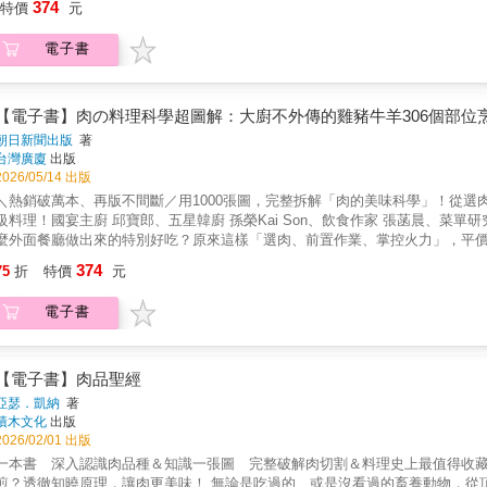
374
特價
元
電子書
【電子書】肉の料理科學超圖解：大廚不外傳的雞豬牛羊306個部位
朝日新聞出版
著
台灣廣廈
出版
2026/05/14 出版
＼熱銷破萬本、再版不間斷／用1000張圖，完整拆解「肉的美味科學」！從
級料理！國宴主廚 邱寶郎、五星韓廚 孫榮Kai Son、飲食作家 張菡晨、菜單
麼外面餐廳做出來的特別好吃？原來這樣「選肉、前置作業、掌控火力」，平
鍵，烹飪技法【視覺化】× 料理步驟【數據化】，廚房新手也能一看就懂！
374
75
折
特價
元
電子書
【電子書】肉品聖經
亞瑟．凱納
著
積木文化
出版
2026/02/01 出版
一本書 深入認識肉品種＆知識一張圖 完整破解肉切割＆料理史上最值得收藏
煎？透徹知曉原理，讓肉更美味！ 無論是吃過的、或是沒看過的畜養動物，從