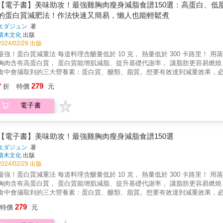
造營養均衡的餐桌。
【電子書】美味助攻！最強雞胸肉瘦身減脂食譜150選：高蛋白、
的蛋白質減肥法！作法快速又簡易，懶人也能輕鬆煮
エダジュン
著
積木文化
出版
2024/02/29 出版
最強！蛋白質減重法 每道料理含醣量低於 10 克， 熱量低於 300 卡路里！ 
胸肉含有高蛋白質， 蛋白質能增肌減脂、提升基礎代謝率， 讓脂肪更容易燃燒， 
食中會攝取到的三大營養素：蛋白質、醣類、脂質。想要有效達到減重效果，
以轉換成脂肪的「蛋白質」。蛋白質除了能夠增肌、提升基礎代謝率，還能讓
279
7
折
特價
元
變得美麗有光澤。 蛋白質必須要與蔬菜一起攝取。補充足量的維他命和膳食纖維，腸胃才不會太操勞，這是成功的訣竅。尤其要記得多多攝
膳食纖維，製造良好的腸道環境。 雞胸肉的過人之處 1高蛋白、低脂肪、低卡的健康食物！ 每100g的雞胸肉有23.3g的蛋白質，含量相當高，
電子書
是最容易取得的高蛋白食品。 雞胸不但脂肪含量少，熱量也低，大約只有牛、豬肉的1/4～1/2，
胸肉的價格對荷包非常友善。此外，雞胸肉淡而有味又不失清爽，而且雞胸肉
日式炸雞，還可炒、可涼拌、可煮湯，有無限的可能性。 3消除疲勞、舒緩壓力！ 雞胸肉富含「咪唑二肽」，具有強大的抗氧化力，可以消除疲
勞、防止大腦老化和抗老化。除此之外，雞胸肉含有「幸福賀爾蒙」，也就是血清素
【電子書】美味助攻！最強雞胸肉瘦身減脂食譜150選
超量食譜，口味變化多，新手也能輕鬆煮 雞胸肉的料理手法：側面橫剖、斜刀
エダジュン
著
時間，也能讓口感更美味。 讓雞胸肉更好吃的妙招：破壞雞肉纖維或切薄片可
積木文化
出版
味。 懶人也能輕鬆煮：雞胸肉抓醃後，只要有微波爐及平底鍋，就能不費力的
2024/02/29 出版
洋、韓式，只要更換調味組合，就會誕生出另一個雞肉的新宇宙。 經典口味的
最強！蛋白質減重法 每道料理含醣量低於 10 克， 熱量低於 300 卡路里！ 
物品項，但不用麵衣，所以也能達到減醣目標，依然是一盤令人心滿意足的美味
胸肉含有高蛋白質， 蛋白質能增肌減脂、提升基礎代謝率， 讓脂肪更容易燃燒， 
料都能合作無間。可以多煮一些雞肉放冰箱保存，想吃的時候就可以拿出來嘗試
食中會攝取到的三大營養素：蛋白質、醣類、脂質。想要有效達到減重效果，
醃漬、薑汁美乃滋醃漬、只要雞肉與調味料一起裝進夾鍊袋、放冷藏，早上醃
以轉換成脂肪的「蛋白質」。蛋白質除了能夠增肌、提升基礎代謝率，還能讓
279
會瘦推薦&（依姓名筆劃排序） 瑪姬老師／怕你太瘦的體重管理師 蔡濰安／濰濰
特價
元
變得美麗有光澤。 蛋白質必須要與蔬菜一起攝取。補充足量的維他命和膳食纖維，腸胃才不會太操勞，這是成功的訣竅。尤其要記得多多攝
膳食纖維，製造良好的腸道環境。 雞胸肉的過人之處 1高蛋白、低脂肪、低卡的健康食物！ 每100g的雞胸肉有23.3g的蛋白質，含量相當高，