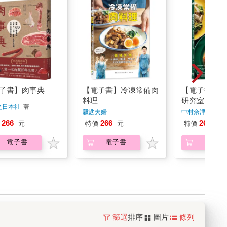
子書】肉事典
【電子書】冷凍常備肉
【電子書】雞
料理
研究室
之日本社
著
穀匙夫婦
中村奈津子
著
（Tatsuya&SHINO）
著
266
266
266
元
特價
元
特價
元
電子書
電子書
電子書
篩選
排序
圖片
條列