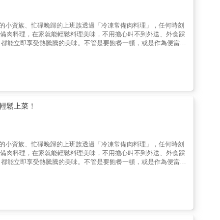
竅。裹上低筋麵粉油煎的話，會形成皮膜，可以避免雞肉裡的鮮美成分
水煮蛋柔和的滋味很適合搭配雞胸肉。✦檸檬醬汁雞肉─在檸檬清爽
滋味。///基本款水煮雞肉///水煮雞肉不只是用水煮，還是用熱
活的小資族、忙碌晚歸的上班族透過「冷凍常備肉料理」，任何時刻
整塊雞肉確實熟透。✦梅子醬燒雞─清爽的滋味可以讓口腔稍微休
常備肉料理，在家就能輕鬆料理美味，不用擔心叫不到外送、外食踩
味道柔和的酪梨和清爽的水煮雞肉很適合搭配在一起。────✦下
，都能立即享受熱騰騰的美味。不管是要飽餐一頓，或是作為便當
材。只要有美味的下酒菜，就能一直邊喝邊聊。✦炸雞柳條─因為有
輕鬆上桌預先製作好的冷凍常備肉，大大的縮短料理時間，免切免
異國料理的定番。✦雞肉沙嗲─花生醬濃厚的風味和雞胸肉正對
與調味料放入，搓揉入味即完成，簡單到不可思議！3. 經濟實惠，
片的雞肉包捲紫蘇、梅肉和起司，做成串炸。✦雞肉蟹肉棒佐醬油醋
次購買大分量食材，更為精打細算。4. 增加料理變化、豐富餐桌
✦✦✦────低脂肪高蛋白質的雞胸肉，是運動健身的人最適合的食
56道冷凍常備肉×快熟蔬菜本書收錄了適合冷凍、而且冷凍後會更
美味又健康的份量。✦雞肉花椰菜義大利麵─可以增加肌肉的含有
子等，再透過各種調味醃漬出風味，不管是清淡的檸檬雞、香草嫩
雞肉牛蒡炊飯─牛蒡是一種水溶性食物纖維和不溶性食物纖維都可以
處理、快熟的配菜，像是洋蔥、小黃瓜、彩椒、毛豆、葉菜類等，打
。白飯可以補充碳水化合物，雞肉則可以補充蛋白質。✦酸辣湯─
輕鬆上菜！
效果。辣油的辣椒成分可以促進血液循環，鬆弛肌肉。
活的小資族、忙碌晚歸的上班族透過「冷凍常備肉料理」，任何時刻
常備肉料理，在家就能輕鬆料理美味，不用擔心叫不到外送、外食踩
，都能立即享受熱騰騰的美味。不管是要飽餐一頓，或是作為便當
輕鬆上桌預先製作好的冷凍常備肉，大大的縮短料理時間，免切免
與調味料放入，搓揉入味即完成，簡單到不可思議！3. 經濟實惠，
次購買大分量食材，更為精打細算。4. 增加料理變化、豐富餐桌
56道冷凍常備肉×快熟蔬菜本書收錄了適合冷凍、而且冷凍後會更
子等，再透過各種調味醃漬出風味，不管是清淡的檸檬雞、香草嫩
處理、快熟的配菜，像是洋蔥、小黃瓜、彩椒、毛豆、葉菜類等，打