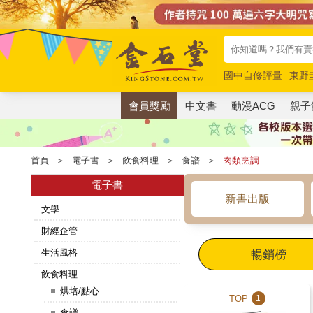
國中自修評量
東野
唯紅花綻放
奧德賽
會員獎勵
中文書
動漫ACG
親子
首頁
＞
電子書
＞
飲食料理
＞
食譜
＞
肉類烹調
電子書
新書出版
文學
財經企管
生活風格
暢銷榜
飲食料理
烘培/點心
TOP
1
食譜