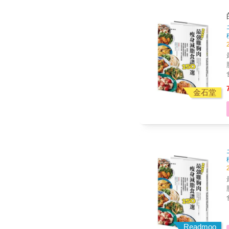
金石堂
春，
取
春，
取
Readmoo