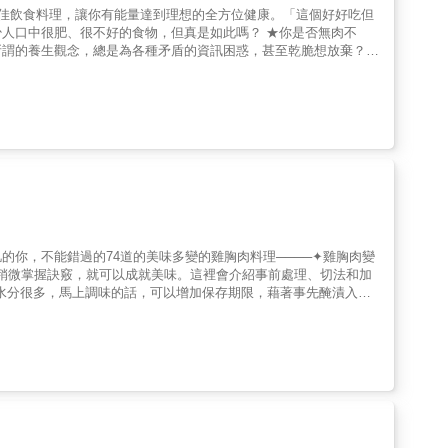
家人脾胃的煮婦更需人手一本。──松露玫瑰 烹飪書籍作者及譯
最佳飲食料理，讓你有能量達到理想的全方位健康。「這個好好吃但
朵頤學習了多少時間，這本書都能為你帶來耳目一新、精闢入理的
人口中很肥、很不好的食物，但真是如此嗎？ ★你是否無肉不
學凱 台灣土雞王／凱馨公司執行董事
所謂的養生觀念，總是為各種矛盾的資訊困惑，甚至乾脆想放棄？★
白質為導向的食譜書，以動物蛋白質為優先核心，彈性調整，讓原型
之慾：墨西哥烤牛肉／韓式牛絞肉／油封火雞腿／雞肉沙威瑪／烤豬
作者為健身教練和料理高手，聯手打破現代雜亂無章的飲食教條，提
疚、恐懼和罪惡，讓你能發自內心享受並感受美食。書中有實用的建
臟，以及如何擁有設備完善的廚房：◎125道老少咸宜的蛋白質食
◎動物蛋白質對健康重要性的真相，探討為何人們認為「吃肉有
必要的限制，認清讓人困惑的飲食行銷策略。減重的人總被告誡必須
此常常要忍受飢餓，結果不只沒有變得更健康，反而感到沮喪，無法
，人類的身體天生就是要把它們當作燃料使用。只要我們更本能、更
、均衡和令人滿足的，本書除了提供一百多道食譜，還有開胃菜、配
你，不能錯過的74道的美味多變的雞胸肉料理────✦雞胸肉變
要稍微掌握訣竅，就可以成就美味。這裡會介紹事前處理、切法和加
的水分很多，馬上調味的話，可以增加保存期限，藉著事先醃漬入味
以先放入冰箱冷凍30 分鐘左右，讓雞肉呈現半冷凍的狀態，切起來
加熱是重點。讓整體都呈現相同的厚度之後再加熱，請不要忘記。
料理。不管美式或是歐洲的食譜，日式、中式甚至是韓國、異國風
成大薄片的雞胸肉，事先將醬汁揉進肉裡調味，煎的時候最後再淋
雞。食用的時候從油裡取出，用平底鍋煎至上色。✦米蘭雞排─用
及多種調味料製作而成風味滿滿的醬料，只需要攪拌即可完成。✦
醃漬炸好的雞胸肉，再用甜醋醃漬，最後淋上塔塔醬和巴西利。
，用平底鍋煎的「烤雞」，用香料蔬菜煮的「水煮雞肉」，這是3款