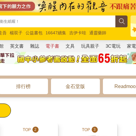
圭吾
楊双子
公益書包
16647續集
吉伊卡哇
通靈藥師
路邊攤新作
馬斯克
玩具總動員5
超慢跑
館
英文書
雜誌
電子書
文具
玩具親子
3C電玩
家
排行榜
金石堂版
Readmo
TOP
TOP
2
3