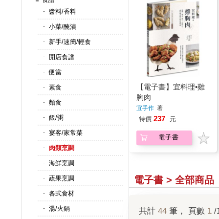
醬料/香料
小菜/醃漬
新手/速簡/輕食
開店食譜
便當
【電子書】宜料理•雞
素食
胸肉
麵食
宜手作
著
飯/粥
237
特價
元
宴客/家常菜
電子書
肉類烹調
海鮮烹調
電子書 > 全部商品
蔬果烹調
各式食材
湯/火鍋
共計
44
筆， 頁數
1
/