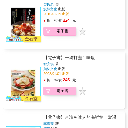
曾良泉
著
旗林文化
出版
2010/01/19 出版
224
7
折
特價
元
電子書
金石堂
【電子書】一網打盡百味魚
程安琪
著
旗林文化
出版
2008/01/01 出版
245
7
折
特價
元
電子書
金石堂
【電子書】台灣魚達人的海鮮第一堂課
李嘉亮
著