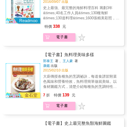
輕鬆食譜，無論是清淡迷人的原味煮法、辣過
2016/09/07 出版
『魚鱻常備菜』、不變味的『魚系便當菜』，
書詳細介紹魚類、蝦類、蟹類、貝類、頭足類
癮的開胃魚鱻，甚至是療癒小食與宵夜。而在
以及單吃或夾餡百搭的營養魚鬆，在家也能自
史上最強、最完整的海鮮料理百科 籌劃3年
及其他共六大類別、130種海鮮，不但兼具廣度
日本料理店常見的超下酒「一夜干」，其實在
己簡單煮一鍋。
&times;40名工作人員&times;130種海鮮
與深度，並據此設計130道色香味俱全又健康滿
家也能做，只要醋漬或鹽漬就能完成。 本書特
&times;130道料理&times;1600張精美彩照，
分的中西日各國料理，將海鮮的新鮮美味詮釋
Readmoo
色 ．烹魚訣竅QR code ．邀請知名主婦部落客
專業營養師審定把關，由周敦懿、林麗蟬、司
到淋漓盡致。 溫國智和黃經典二位老師還
338
特價
元
推薦
宛春、洪昌維等健康推薦 & 13位各方領域專業
要告訴大家海鮮不只美味，更是優質蛋白質的
賢才跨界肯定推薦， 完整蒐錄並介紹各種海鮮
最佳來源。根據國內外研究，大部分的海鮮富
電子書
的種類、營養價值與熱量、 選購與保存法、適
含優質蛋白質，但是脂肪含量低，可以幫助減
合的烹調與切割法、主要盛產地與季節， 讓您
少熱量攝入，是瘦身人士很好的蛋白質來源。
吃得健康，食得安心！ 是每個人廚房與餐桌必
而海鮮中的多元不飽和脂肪酸能夠降低血液中
備，也是台灣最有價值的百科全書！ & 台灣是
【電子書】魚料理美味多樣
壞的膽固醇及三酸甘油脂、降低血壓、減少心
海島，擁有豐富的海洋資源，海產富饒，但是
血管系統疾病和改善憂慮、沮喪、睡眠、性慾
郭泰王
著 、
王人豪
著
您對海鮮了解嗎？您吃對海鮮了嗎？您知道海
康鑑
出版
缺乏等症狀；更棒的是它還可以促進孩子的腦
鮮要怎麼料理最營養、最美味嗎？就讓二位金
2015/02/10 出版
部發育、減少失智症的發生。而多吃海鮮還可
牌主廚溫國智老師和黃經典老師告訴您。 & 本
以抗癌、減緩糖尿病及腎病等多種炎症症狀。
大廚傳授各種魚的烹調祕訣，每道食譜皆附菜
書詳細介紹魚類、蝦類、蟹類、貝類、頭足類
同時海鮮亦富含各種礦物質，可以補充人體所
色風味和營養特效，魚料理簡單做就美味。以
及其他共六大類別、130種海鮮，不但兼具廣度
需的微量元素，可以說吃海鮮的好處多多。 &
食材圖鑑方式，清楚介紹每種魚的烹調特性和
與深度，並據此設計130道色香味俱全又健康滿
本書不但完整介紹市面上所有海鮮，清楚標示
採買訣竅，教你吃出魚的營養和鮮美滋味。本
139
分的中西日各國料理，將海鮮的新鮮美味詮釋
金石堂
7
折
特價
元
產地、產季，詳細分析所具有的營養價值與熱
書特色1 愛吃魚，一定要先學會買魚，如何選
到淋漓盡致。 溫國智和黃經典二位老師還
量；更將每一種海鮮的英文名稱、學名與俗
對魚做適合的料理？如何烹調才能保持魚肉的
要告訴大家海鮮不只美味，更是優質蛋白質的
電子書
名、選購方法、保存方法與適合的烹調法完全
鮮嫩而沒有腥味？大廚親自傳授烹調祕訣，煮
最佳來源。根據國內外研究，大部分的海鮮富
公開，不必擔心家裡大人、小孩挑剔的嘴巴，
魚其實一點也不難！2 書中示範包括清蒸、紅
含優質蛋白質，但是脂肪含量低，可以幫助減
也滿足所有的味蕾，更照顧到全家人的營養攝
燒、煎炸、快炒、湯羹和麵飯等不同的烹調變
少熱量攝入，是瘦身人士很好的蛋白質來源。
取。加上1600張圖文並茂的彩照，與營養學巧
化，50餘種美味魚料理，適合全家人一起享
【電子書】史上最完整魚類海鮮圖鑑
而海鮮中的多元不飽和脂肪酸能夠降低血液中