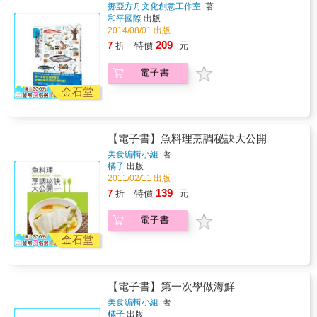
妙結合，絕對是一部家家戶戶必備的海鮮料理
用，菜色豐富又可口，道道營養又美味。
挪亞方舟文化創意工作室
著
壞的膽固醇及三酸甘油脂、降低血壓、減少心
百科鉅作。 本書特色 & ◆特色1： 1600張詳細
和平國際
出版
血管系統疾病和改善憂慮、沮喪、睡眠、性慾
圖片 帶領大家深入了解130種海鮮，每一種海
2014/08/01 出版
缺乏等症狀；更棒的是它還可以促進孩子的腦
鮮皆有圖文描述適合的切割法與烹調法，並學
209
7
折
特價
元
部發育、減少失智症的發生。而多吃海鮮還可
會如何運用於130道料理。 & ◆特色2：完整資
以抗癌、減緩糖尿病及腎病等多種炎症症狀。
訊介紹 提供海鮮檔案介紹、俗名與學名、主要
同時海鮮亦富含各種礦物質，可以補充人體所
電子書
產地、盛產季節，讓您不再錯過當令海鮮。 &
需的微量元素，可以說吃海鮮的好處多多。 &
◆特色3：保存方法好清楚 本書可找到如何挑
金石堂
本書不但完整介紹市面上所有海鮮，清楚標示
選品質好的蔬果，當海鮮一次用不完，該如何
產地、產季，詳細分析所具有的營養價值與熱
保存及時間等資訊。 & ◆特色4：專業營養師
量；更將每一種海鮮的英文名稱、學名與俗
審定 進一步了解海鮮能帶來什麼營養，以及每
名、選購方法、保存方法與適合的烹調法完全
【電子書】魚料理烹調秘訣大公開
100公克含多少熱量，讓大家吃的美味外，還能
公開，不必擔心家裡大人、小孩挑剔的嘴巴，
兼顧健康與維持好身材。 & ◆特色5：簡單易
美食編輯小組
著
也滿足所有的味蕾，更照顧到全家人的營養攝
學食譜 每道食譜皆標示食用份量、烹調時間、
橘子
出版
取。加上1600張圖文並茂的彩照，與營養學巧
2011/02/11 出版
主廚叮嚀，食譜約5～30分鐘就可以完成，步驟
妙結合，絕對是一部家家戶戶必備的海鮮料理
簡單，美味更加分！ & ◆特色6：貼心實用索
139
7
折
特價
元
百科鉅作。 本書特色 & ◆特色1： 1600張詳細
引 附食材與相關料理索引，閱讀容易、貼心超
圖片 帶領大家深入了解130種海鮮，每一種海
實用，讓您一目瞭然，馬上就可以找到想要學
電子書
鮮皆有圖文描述適合的切割法與烹調法，並學
習的各式料理，而且不會浪費任何食材。
會如何運用於130道料理。 & ◆特色2：完整資
金石堂
訊介紹 提供海鮮檔案介紹、俗名與學名、主要
產地、盛產季節，讓您不再錯過當令海鮮。 &
◆特色3：保存方法好清楚 本書可找到如何挑
【電子書】第一次學做海鮮
選品質好的蔬果，當海鮮一次用不完，該如何
保存及時間等資訊。 & ◆特色4：專業營養師
美食編輯小組
著
審定 進一步了解海鮮能帶來什麼營養，以及每
橘子
出版