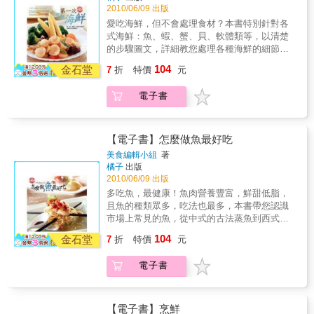
2010/06/09 出版
100公克含多少熱量，讓大家吃的美味外，還能
兼顧健康與維持好身材。 & ◆特色5：簡單易
愛吃海鮮，但不會處理食材？本書特別針對各
學食譜 每道食譜皆標示食用份量、烹調時間、
式海鮮：魚、蝦、蟹、貝、軟體類等，以清楚
主廚叮嚀，食譜約5～30分鐘就可以完成，步驟
的步驟圖文，詳細教您處理各種海鮮的細節與
簡單，美味更加分！ & ◆特色6：貼心實用索
訣竅，讓您一看就懂！易學的烹調方法，讓您
104
金石堂
7
折
特價
元
引 附食材與相關料理索引，閱讀容易、貼心超
能掌握海鮮料理的美味撇步，也能在家享受色
實用，讓您一目瞭然，馬上就可以找到想要學
香味俱全的海鮮美食！本書特別整理出各種海
電子書
習的各式料理，而且不會浪費任何食材。
鮮的問與答，讓您充分掌握食材特性。精心設
計出25道的海鮮料理，每一道料理都附有好吃
的情報、好吃的秘訣！ 讓下廚更輕鬆！廚房新
手或百戰煮婦都實用的一本好食譜！
【電子書】怎麼做魚最好吃
美食編輯小組
著
橘子
出版
2010/06/09 出版
多吃魚，最健康！魚肉營養豐富，鮮甜低脂，
且魚的種類眾多，吃法也最多，本書帶您認識
市場上常見的魚，從中式的古法蒸魚到西式的
鱸魚義大利麵，讓您家也能享用到餐廳級的鮮
104
金石堂
7
折
特價
元
魚料理！本書特別企劃烹魚課室的問與答，詳
細教您選魚訣竅、魚的處理！精心設計出25道
電子書
的魚料理，每一道料理都附有好吃的情報、好
吃的秘訣！讓下廚更輕鬆！廚房新手或百戰煮
婦都實用的一本好食譜！
【電子書】烹鮮