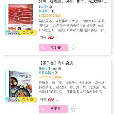
好魚，從挑選、保存、處理、熟成到料理
孩都愛吃、飯多添好幾碗的厲害菜色！ 讓最懂
分享給不是很熟悉專業魚烹，但喜好此道的饕
不一定最好吃，簡單熟成後，能引出更多鮮與
蝦的賣蝦職人第二代帶你了解蝦、簡單煮，從
的全食材事典
郭宗坤
著
客朋友，希望藉由本書，有助於您的廚藝和對
甜！ 完整圖解生魚片的美味關鍵，告訴你如何
此餐桌都要有這鮮味才滿足。 & 本書特色 & 1.
麥浩斯
出版
魚類烹調知識知能提升。本書特色：「包羅萬
喚醒魚的真實香氣。 ・職人現場！影片教學更
蝦公主教你挑好蝦！從品種、特徵、到購買來
2022/06/02 出版
象的魚類知識」認識海水魚、淡水魚，最豐富
清楚&mdash;23種海鮮處理 輕鬆一掃QR
源，全台灣最懂蝦的蝦職人傳授「你所不知道
熱銷萬本，全新推出《餐桌上的魚百科》典藏
的步驟圖解及選購介紹。」「千變萬化的美味
code，從魚的處理到料理，師傅手把手示範給
的蝦知識」！ 活跳跳的蝦子就是新鮮？要買新
增訂版！ 台灣最完整的魚類全食材事典 收錄
醬料」多款沾醬、淋醬、炒醬示範，變化料理
你看。 ◎魚的選購&mdash;&mdash;想吃好魚
鮮活蝦、還是活凍蝦？不同品種的蝦子有什麼
165種魚 X 10種蝦 X 10種貝類 選購要點、食用
調味。」「出神入化的實用技巧」運用不同刀
不是從魚種辨別，而是季節 ・冬天土魠吃油
金石堂
特色？泰國蝦原來是台灣自產自銷？泰國蝦公
切法、保存要訣、烹調秘技，一次搞定！ 專業
工與烹調法製作，豐富菜餚美感。」「精美盤
脂，夏天土魠吃甜味？肉質的肥美、結實分別
525
特價
元
母要怎麼分辨？買到軟殼蝦就像撿到寶？抱卵
漁料理職人郭宗坤從小喜歡吃魚、釣魚， 是首
飾」適合各式宴客菜餚、美食競賽之參考」
在什麼時節？ ・高貴黑鮪魚、黃魚、白鯧能用
的蝦子可以吃嗎？這些小知識就讓蝦公主在上
位以台灣魚熟成技術，在日本取得專業調理師
平價魚替代，買對時節甚至更好吃！ ・以為進
電子書
市場之前教你，如何挑選新鮮的蝦子，包括觀
執照的料理人， 他熱愛出海捕釣好魚，也喜歡
口鮭魚最營養？病後恢復體力、坐月子的好魚
察蝦子的外觀、氣味、質地等方面的技巧，讓
半夜往漁市場跑， 最想告訴大家： 在這座小島
還有哪些？ ・魚內臟常被丟棄，但貓過的肝有
你能夠挑選到最優質的蝦子。 & 2. 蝦子這樣保
上，我們還有很多選擇，一起品嚐台灣魚的豐
鴨肝香，海雞公眼睛特別美味？ ◎魚的處理
存最鮮！跟著專家學會正確的清洗、處理、冰
盛美好吧！ ★★★典藏增訂版全新收錄★★★
【電子書】海味廚房
&mdash;&mdash;從清理、保鮮到刀工，正確
存方式，無論活蝦還是冷凍蝦都Q彈鮮甜！ 蝦
・讓魚肉美味更提升的「熟成技術原理」 鮮魚
前置讓肉質乾淨香甜 ・煮湯用的魚、生魚片的
陳秉文 Bingo
著
子是眾所皆知的美味海鮮食材，但要讓它保持
不一定最好吃，簡單熟成後，能引出更多鮮與
日日幸福
出版
魚怎麼切，口感會更好？ ・利用刀背剁魚刮
最佳的鮮度和口感需要注意保存方法。你知道
甜！ 完整圖解生魚片的美味關鍵，告訴你如何
2021/03/03 出版
肉，可讓油脂融化、甜味充分釋放。 ・昆布、
嗎？冷凍蝦原來不能退冰解凍再煮？煮熟蝦子
喚醒魚的真實香氣。 ・職人現場！影片教學更
牛奶、梅子、酒粕、味噌⋯⋯是好用的煮魚加
詳解魚、蝦、蟹、貝類等本地產食材、部位與
剝殼時肉會爛爛的，就表示不新鮮？剝蝦殼去
清楚&mdash;23種海鮮處理 輕鬆一掃QR
分小物。 ・殺魚和放血其實很簡單，料理前處
料理手法， 搭配煎、炒、烤、炸、燉與蒸，吃
腥不沾手的小方法？蝦腸泥一定要去掉嗎？如
code，從魚的處理到料理，師傅手把手示範給
理好，魚肉更好吃。 ◎魚的熟成
出海味的甜與鮮。 只要掌握海鮮食材特性與烹
何剝殼最快速？絕對刷新你對蝦料理的三觀，
你看。 ◎魚的選購&mdash;&mdash;想吃好魚
&mdash;&mdash;真正好吃的魚，需要「覺
調訣竅，怎麼煮就是好吃！ 豐富的台灣本產海
有了料理蝦的基礎，可以確保蝦子的Q彈口感和
299
不是從魚種辨別，而是季節 ・冬天土魠吃油
金石堂
特價
元
醒」 ・哪些魚適合熟成吃？哪些適合新鮮吃？
鮮，是餐桌上的好選擇 認識、挑選、支持在地
鮮美風味，在家煮蝦絕非難事。 & 3. 愛吃蝦必
脂，夏天土魠吃甜味？肉質的肥美、結實分別
打破「鮮魚最好」的迷思，透過熟成，喚醒魚
的水產，兼顧每日營養與健康，讓台灣多樣性
學蝦料理！賣蝦人公開48道好吃又好做的蝦佳
在什麼時節？ ・高貴黑鮪魚、黃魚、白鯧能用
電子書
肉真正的鮮甜口感。 ・將魚放入鹽冰水排血和
的海味已及職人的用心永續傳承。漁民捕對漁
餚，教你從蝦頭吃到蝦尾，天天吃都蝦味鮮！
平價魚替代，買對時節甚至更好吃！ ・以為進