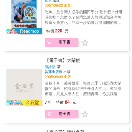
如果
出版
2007/06/28 出版
吃魚，是台灣人必修的國民學分 吃什麼？什麼
時候吃？怎麼吃？台灣魚達人教你認識台灣魚
飲食及魚文化，並進一步認識台灣周圍的海
洋。 「一午、二紅沙，三黑鮸、四嘉&#40050;
220
Readmoo
特價
元
……」在早年閩南地區的先民們憑藉豐富的海
上活動經驗留下來的美味排行榜中，排名第一
電子書
的午仔每年秋末至春天最為美味，肉質柔軟、
脂香豐富，但懂得吃牠的人知道頭部的軟骨最
為美味，充滿油脂和香甜的髓汁。每年秋末冬
初，東北季風剛剛刮起的時候，宜蘭海邊沙灘
【電子書】大閘蟹
上密密麻麻全是釣友們在拋竿，那就是春籽最
張詩蘋
著
肥美的季節了，春籽是台灣少數還有產量的石
笛藤出版圖
出版
首魚科，而且幾乎沒有養殖魚，喜歡嚐鮮的人
2005/09/09 出版
將魚肉配合新鮮的魚鰾一起紅燒，適當的膠質
金秋十月，菊黃蟹肥，每逢此季，陽澄湖大閘
溶於湯汁中，可以提高魚肉的美味。此外，近
蟹的廣告、招牌就顯得格外引人注目。來到漁
年因遠洋漁業興起而產生的鮪魚及油魚子熱
市場，只見人來人往，蟹肥膏滿，你挑我選，
潮、受日本文化影響開始流行的吃河魨，台灣
討價還價，一片人聲鼎沸；再看那酒店餐桌：
84
人餐桌上魚類料理的發展及變化、吃魚選魚的
金石堂
7
折
特價
元
酒黃蟹紅，你品我嚐，喝暈了頭，嚼破了舌，
竅門，最道地的漁夫料理法，無論是傳統的美
個個欲罷不能&hellip;&hellip;。 & 自古以來，
味或是新興的飲食潮流，本書中都有明確的解
電子書
千年蟹史，文人墨客，食蟹詠蟹，有借蟹作詩
說和建議。 吃魚，其實真的是認識台灣四周海
的，有喻蟹賦詞的，更有把酒問蟹，欲仙欲醉
洋的第一步，也是最有趣的一步。只要通過正
的。這引人癡迷的蟹，真是魔力非凡！本書也
確的門道，藉著吃魚，認識魚，逛漁港，要建
來為蟹湊熱鬧，作詩不能，賦詞不會，只好來
【電子書】海鮮名菜