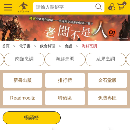
0
首頁
＞
電子書
＞
飲食料理
＞
食譜
＞
海鮮烹調
肉類烹調
海鮮烹調
蔬果烹調
新書出版
排行榜
金石堂版
Readmoo版
特價區
免費專區
暢銷榜