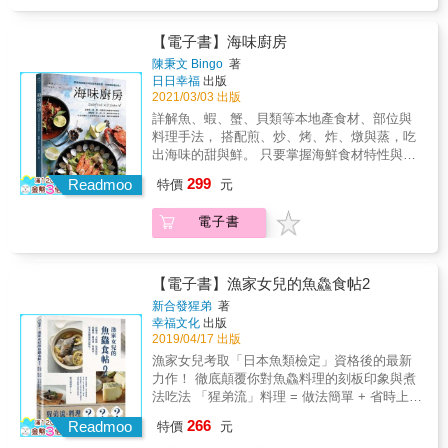
浸泡，就能加速熟成、去腥和清潔。 ・昆布熟
獲、消費者買得對，隨著季節更迭，有不同食
除了蒸與炒，蝦子還能怎麼煮？書中教你到餐
口鮭魚最營養？病後恢復體力、坐月子的好魚
成、湯霜法、檸檬漬熟成⋯⋯12種簡單熟成
材的供需輪替，海洋才會年年有餘。 台式醬料
廳才吃得到的胡椒蝦、避風塘炒蝦、焗烤蝦，
還有哪些？ ・魚內臟常被丟棄，但貓過的肝有
法，在家也能做高級日料。 ・早餐想吃魚但趕
X 優質調味油X酒品，襯托出海產鮮味的醬汁
【電子書】海味廚房
此外還有小孩最愛的鳳梨蝦球、金沙蝦球及蝦
鴨肝香，海雞公眼睛特別美味？ ◎魚的處理
時間？用油熟法處理魚肉，隨時解凍夾在土司
使用台灣本地醬油搭配客家風味元素，讓海鮮
子燒等，以及十分鐘內就能快速做好的下酒小
陳秉文 Bingo
著
&mdash;&mdash;從清理、保鮮到刀工，正確
裡，方便快速又營養。 ◎魚的料理
的風味更多元；酒類的運用除了去腥，還能讓
菜：西班牙香蒜蝦、酸辣蝦、南洋咖哩蝦等，
日日幸福
出版
前置讓肉質乾淨香甜 ・煮湯用的魚、生魚片的
&mdash;&mdash;不再一條魚煎到底，魚料理
海產原本的鮮味更突出，吃的健康又開心。 萬
2021/03/03 出版
更收錄賣蝦職人最在地的私藏蝦料理：金沙紅
魚怎麼切，口感會更好？ ・利用刀背剁魚刮
其實可以很多元！ ・夢幻黃魚加昆布和麻糬一
用平底鍋+蒸煮鍋，是廚房裡的得力幫手 海鮮
頭、酥炸軟殼蝦等，根據不同的口味和需求製
詳解魚、蝦、蟹、貝類等本地產食材、部位與
肉，可讓油脂融化、甜味充分釋放。 ・昆布、
起煮，非常好吃。 ・魚胃、魚心臟燒烤、醃漬
食材料理方式多變，但是只要廚房裡有一支萬
作出多種美味的蝦子料理。每道菜品都有詳細
料理手法， 搭配煎、炒、烤、炸、燉與蒸，吃
牛奶、梅子、酒粕、味噌⋯⋯是好用的煮魚加
後，可當作下酒小菜。 ・魚肝不要丟！肝醬油
用平底鍋和蒸煮鍋就可以端出，讓料理更加省
的製作過程和技巧提示，讓你能夠輕鬆掌握、
出海味的甜與鮮。 只要掌握海鮮食材特性與烹
分小物。 ・殺魚和放血其實很簡單，料理前處
可以拿來炒飯、沾生魚片或是做飯糰。 ・人人
時簡單！ 用一道道的鮮味，傳遞美味的訣竅 海
越吃越唰嘴。
調訣竅，怎麼煮就是好吃！ 豐富的台灣本產海
理好，魚肉更好吃。 ◎魚的熟成
愛的烤櫻花蝦、白鯧魚味噌麵線、炸彈魚醬油
299
鮮食材的鮮與腥，在於一買回來的前置處理與
Readmoo
特價
元
鮮，是餐桌上的好選擇 認識、挑選、支持在地
&mdash;&mdash;真正好吃的魚，需要「覺
醃漬握壽司，自己在家也能做。 ・煎魚的蒜片
保存是否做得好。在料理小教室裡，一一講解
的水產，兼顧每日營養與健康，讓台灣多樣性
醒」 ・哪些魚適合熟成吃？哪些適合新鮮吃？
要炸好，關鍵是牛奶？而且乾煎類的魚，搭配
不同食材的前置處理與保存、還有適合的烹調
電子書
的海味已及職人的用心永續傳承。漁民捕對漁
打破「鮮魚最好」的迷思，透過熟成，喚醒魚
鬱金香咖哩醬更美味！以及山藥鮭魚卵醬汁、
方式。而燉飯又是海鮮料理最常搭配的主食，
獲、消費者買得對，隨著季節更迭，有不同食
肉真正的鮮甜口感。 ・將魚放入鹽冰水排血和
紫蘇梅醬、紅味噌番茄醬汁&hellip;&hellip;隨書
能吸附比麵條更多的醬汁與食材鮮味。因此，
材的供需輪替，海洋才會年年有餘。 台式醬料
浸泡，就能加速熟成、去腥和清潔。 ・昆布熟
附上18種好醬和配料做法。 其他還有── ◎蝦
除了基礎高湯與蝦油製作，也一併收錄了做出
X 優質調味油X酒品，襯托出海產鮮味的醬汁
成、湯霜法、檸檬漬熟成⋯⋯12種簡單熟成
【電子書】漁家女兒的魚鱻食帖2
子和貝類 ・只要有簡單鹽冰水、昆布醬油、一
美味燉飯的訣竅。 收藏《海味廚房》，一本學
使用台灣本地醬油搭配客家風味元素，讓海鮮
法，在家也能做高級日料。 ・早餐想吃魚但趕
新合發猩弟
著
顆半熟蛋，就能做出美味蝦料理？ ・常拿來快
會大廚的料理技藝，讓生活變得更豐富。 享受
的風味更多元；酒類的運用除了去腥，還能讓
時間？用油熟法處理魚肉，隨時解凍夾在土司
幸福文化
出版
炒的海瓜子，煮湯其實也很美味，取肉以醬油
烹飪的樂趣，在家，就是海味廚房！ 本書特色
海產原本的鮮味更突出，吃的健康又開心。 萬
裡，方便快速又營養。 ◎魚的料理
2019/04/17 出版
燴煮，超下飯！ ・哪種貝類適合酒蒸，哪種適
◎認識本地海鮮食材，掌握烹調訣竅，怎麼煮
用平底鍋+蒸煮鍋，是廚房裡的得力幫手 海鮮
&mdash;&mdash;不再一條魚煎到底，魚料理
漁家女兒考取「日本魚類檢定」資格後的最新
合煮粥或配火鍋？ &
都好吃！ ◎萬用平底鍋+蒸煮鍋，從烹調到上
食材料理方式多變，但是只要廚房裡有一支萬
其實可以很多元！ ・夢幻黃魚加昆布和麻糬一
力作！ 徹底顛覆你對魚鱻料理的刻板印象與煮
菜都省時又方便！ ◎活用酒品入菜，醬汁口味
用平底鍋和蒸煮鍋就可以端出，讓料理更加省
起煮，非常好吃。 ・魚胃、魚心臟燒烤、醃漬
法吃法 「猩弟流」料理 = 做法簡單 + 省時上桌
直接升級！ 海派推薦 Daphne HSU ╱
時簡單！ 用一道道的鮮味，傳遞美味的訣竅 海
後，可當作下酒小菜。 ・魚肝不要丟！肝醬油
+ 驚奇滋味 挑戰不愛吃魚的人，讓大人小孩從
Cookpad台灣總經理 李昱鼎╱ 養殖漁業發展基
266
鮮食材的鮮與腥，在於一買回來的前置處理與
Readmoo
可以拿來炒飯、沾生魚片或是做飯糰。 ・人人
特價
元
此都愛上吃魚！ 【分享「日本魚類檢定」的
金會組長 & 陳文山 ╱ 烘焙點子王 勝山大毅╱
保存是否做得好。在料理小教室裡，一一講解
愛的烤櫻花蝦、白鯧魚味噌麵線、炸彈魚醬油