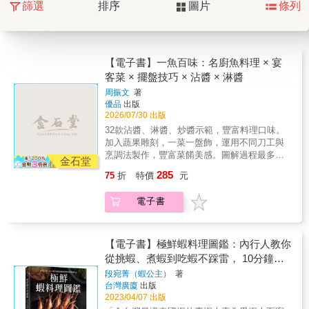
篩選
排序
圖片
條列
【電子書】一魚百味：名廚魚料理 × 宴
客菜 × 擺盤技巧 × 沾醬 × 淋醬
周振文
著
優品
出版
2026/07/30 出版
32款沾醬、淋醬、炒醬示範，豐富料理口味。
加入蔬果雕刻，一菜一盤飾，運用不同刀工與
烹調法製作，豐富菜餚美感。圖解過程最多、
金石堂
最清楚、最詳細！全書食譜皆以6人份及1人份
285
75
折
特價
元
呈現，料理份量不再弄不清楚！每道菜皆有貼
心小叮嚀，讓料理so easy，人人都可以是食
電子書
神！圖解過程最多、最清楚、最詳細全書食譜
皆以6 人份及1 人份呈現，料理份量不再傻傻搞
不清楚每道菜皆有貼心小叮嚀，料理so easy，
大大提高成功率！中國飲食文化，淵源偉大，
【電子書】極鮮蝦料理圖鑑：內行人教你
是一項文化，也是一門藝術。規劃本書時，我
從挑蝦、煮蝦到吃蝦不踩雷， 10分鐘就
想傳遞的是化繁為簡的技巧，品味中國菜的三
上菜的48道私藏鮮味！
段宛菁（蝦公主）
著
大要訣──刀工、火候、調味，再取合宜的菜餚
台灣廣廈
出版
加入蔬果切雕，搭配適當的盤飾美化，啟動人
2023/04/07 出版
們的視覺美感，誘人食慾，讓客人與家人看的