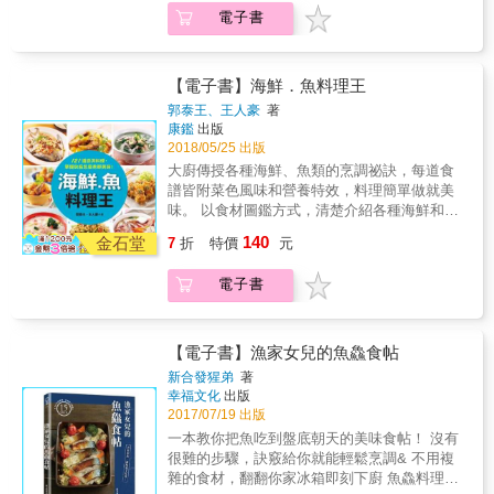
魚兒小知識，一起成為魚達人！】 漁家女兒雖
勝山家酒肴料亭主廚 潘瑋翔 ╱ 料理夢想家 &
不同食材的前置處理與保存、還有適合的烹調
醃漬握壽司，自己在家也能做。 ・煎魚的蒜片
電子書
然已比一般大眾更熟悉魚類，但為了精進自己
(依姓名筆畫順序排列)
方式。而燉飯又是海鮮料理最常搭配的主食，
要炸好，關鍵是牛奶？而且乾煎類的魚，搭配
並帶給大家更多的魚鱻知識，2017年猩弟努力
能吸附比麵條更多的醬汁與食材鮮味。因此，
鬱金香咖哩醬更美味！以及山藥鮭魚卵醬汁、
研讀考取「日本魚類檢定」三級，發現課本裡
除了基礎高湯與蝦油製作，也一併收錄了做出
紫蘇梅醬、紅味噌番茄醬汁&hellip;&hellip;隨書
教的內容比想像中的更加學無止盡，而且許多
【電子書】海鮮．魚料理王
美味燉飯的訣竅。 收藏《海味廚房》，一本學
附上18種好醬和配料做法。 其他還有── ◎蝦
魚兒知識好「促咪」！ ◎為什麼秋刀魚內臟可
郭泰王、王人豪
著
會大廚的料理技藝，讓生活變得更豐富。 享受
子和貝類 ・只要有簡單鹽冰水、昆布醬油、一
以吃？新鮮指標看哪裡？ ◎花煙、煙仔、煙仔
康鑑
出版
烹飪的樂趣，在家，就是海味廚房！ 本書特色
顆半熟蛋，就能做出美味蝦料理？ ・常拿來快
虎、卓棍都屬「鰹魚」家族，如何分辨？ ◎你
2018/05/25 出版
◎認識本地海鮮食材，掌握烹調訣竅，怎麼煮
炒的海瓜子，煮湯其實也很美味，取肉以醬油
知道明蝦、草蝦、白蝦要怎麼分、如何挑嗎？
大廚傳授各種海鮮、魚類的烹調祕訣，每道食
都好吃！ ◎萬用平底鍋+蒸煮鍋，從烹調到上
燴煮，超下飯！ ・哪種貝類適合酒蒸，哪種適
◎白鯧有兩種，它們的魚形魚身哪兒不同？
譜皆附菜色風味和營養特效，料理簡單做就美
菜都省時又方便！ ◎活用酒品入菜，醬汁口味
合煮粥或配火鍋？ &
◎「多利魚」其實是尾鯰魚哥？牠是什麼魚？
味。 以食材圖鑑方式，清楚介紹各種海鮮和魚
直接升級！ 海派推薦 Daphne HSU ╱
初次公開猩弟的讀書筆記，用超寫實手繪插畫
類的烹調特性和採買訣竅，教你吃出海鮮的營
Cookpad台灣總經理 李昱鼎╱ 養殖漁業發展基
140
詳解給你知～把常見魚鱻拿來比一比、魚兒們
金石堂
7
折
特價
元
養和鮮美。 本書特色&& & 121道澎湃料理，掌
金會組長 & 陳文山 ╱ 烘焙點子王 勝山大毅╱
的好吃部位在哪裡、想採買平價又營養高的魚
握訣竅怎麼煮都美味！ 5星主廚示範，海鮮＆
勝山家酒肴料亭主廚 潘瑋翔 ╱ 料理夢想家 &
類有哪些，以及認識在日本料理也會看到的魚
電子書
魚料理大收錄！ 快炒、清蒸、煎炸、煮湯
(依姓名筆畫順序排列)
種，還要跟著台灣漁港地圖環島認識一下我們
&hellip;&hellip; 大廚親自傳授烹調祕訣，簡單
的在地魚鱻產地。 【漁家女兒的優雅煮魚一點
做就美味， 在家也能輕鬆做出海鮮大餐。
訣，包準煮魚苦手從此變高手！】 猩弟知道現
【電子書】漁家女兒的魚鱻食帖
代煮婦下廚就要輕輕鬆鬆，親自示範不用辛苦
新合發猩弟
著
飆汗的優雅煮魚訣竅，只要懂得活用小工具、
幸福文化
出版
小家電就能把魚鱻們煮得漂漂亮亮，上桌菜色
2017/07/19 出版
有模有樣，天天吃魚真的非難事～ ◎讓料理變
一本教你把魚吃到盤底朝天的美味食帖！ 沒有
化更多的片魚法 ◎讓烤魚口感更佳的抹鹽比例
很難的步驟，訣竅給你就能輕鬆烹調& 不用複
◎用烘焙紙讓煎魚不破相 ◎掌握煮魚時間與熟
雜的食材，翻翻你家冰箱即刻下廚 魚鱻料理對
度兩招式 ◎讓牡蠣不破肚的清洗法 ◎如何用剪