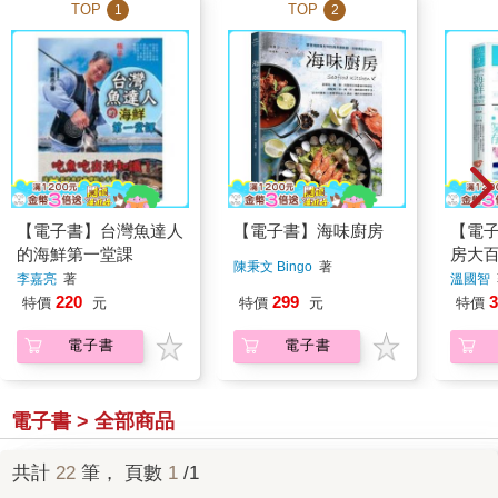
TOP
TOP
1
2
【電子書】台灣魚達人
【電子書】海味廚房
【電
的海鮮第一堂課
房大百
陳秉文 Bingo
著
鮮，
李嘉亮
著
溫國智
力佳
220
299
3
特價
元
特價
元
特價
電子書
電子書
電子書 > 全部商品
共計
22
筆， 頁數
1
/1