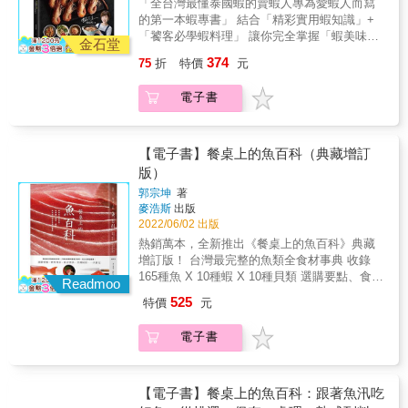
「全台灣最懂泰國蝦的賣蝦人專為愛蝦人而寫
舒服，吃的心服口服。「調味」人們吃飯配菜
的第一本蝦專書」 結合「精彩實用蝦知識」+
喜歡的沾醬、淋醬，從北至南的家常菜、小
「饕客必學蝦料理」 讓你完全掌握「蝦美味」
吃、點心、熱炒切盤到喜慶宴會都少不了它。
金石堂
Know-how！ & 焦志方、施建發、邱寶郎、黃
醬汁調配的完美比例，搭配各式蔬果、肉類、
374
75
折
特價
元
景龍、陳昱翔、張家祥、 特盛吃貨艾嘉、克里
魚類的原味，好的醬汁具備畫龍點睛的效果，
斯餐桌、姐妹淘甜美食光Puma 都說讚！ 翻開
不只增加了美味，也增進家人和樂融融的用餐
電子書
它，在家也能輕鬆端出讓人食指大動的絕品蝦
氣氛。本書介紹從北到南常用的沾醬、淋醬，
料理！ & 蝦子料理幾乎是家庭、聚會的餐桌
無需烹煮加熱，老少咸宜，簡單易做，只需備
上，畫龍點睛、不可或缺的一道菜餚， 但除了
妥新鮮辛香料及各式醬料、量匙，按照先後順
汆燙、用辛香料拌炒之外，還可以怎麼做出不
【電子書】餐桌上的魚百科（典藏增訂
序混合，調製即成；而各式醬料取得亦方便，
同口味的變化？ 若想要烹煮特別大隻的泰國蝦
版）
在超市、大賣場均可購買，建議一次可多做一
卻只能去餐廳才能吃到。 如果你不懂蝦，不知
些，放於冰箱冷藏，隨時取用非常便利。「海
郭宗坤
著
道怎麼買？不會處理，怎麼煮？ 再來，不知如
鮮」在臺灣四面環海的地理環境下，礁岩遍
麥浩斯
出版
何挑蝦、剝蝦好難好麻煩，又充滿腥味，想想
佈，黑潮流經，尤其是花蓮外的海洋深層水
2022/06/02 出版
還是算了嗎？ 身居漁產豐饒的海島，卻只能到
質，我們絕對有比別人更優先、更優質的選
熱銷萬本，全新推出《餐桌上的魚百科》典藏
餐廳才體會各種蝦的鮮味，真是太可惜了！ 現
擇，尋覓臺灣沿海漁材的豐盛與美好。透過圖
增訂版！ 台灣最完整的魚類全食材事典 收錄
在，就讓蝦公主教你在家也能吃到千變萬化的
文並茂的描述，以更完整親民的方式讓大家認
165種魚 X 10種蝦 X 10種貝類 選購要點、食用
鮮蝦料理。 & 本書《極鮮蝦料理圖鑑》旨在幫
Readmoo
識魚鮮技法；蘊藏刀工工藝技術、果雕擺盤分
切法、保存要訣、烹調秘技，一次搞定！ 專業
助讀者從如何挑選鮮美的蝦子，只要蝦子新鮮
525
特價
元
享、烹飪技巧掌握、專業且精細的魚肉刀工處
漁料理職人郭宗坤從小喜歡吃魚、釣魚， 是首
才是料理的第一步！ 如何煮出美味的蝦料理的
理技巧、口味調和創新作法，從宴客大菜到小
位以台灣魚熟成技術，在日本取得專業調理師
過程中，掌握內行人的技巧和私藏鮮味，讓你
電子書
酌養生都一應俱全。本書不只是單單的食譜，
執照的料理人， 他熱愛出海捕釣好魚，也喜歡
輕鬆做出超好吃的蝦料理。 其實，在家也能做
而是烹飪技巧與果雕藝術極緻的工藝呈現，集
半夜往漁市場跑， 最想告訴大家： 在這座小島
出不麻煩、多變化的鮮蝦料理，只要知道訣竅
作者多年實務、比賽、教學經驗之大成，是接
上，我們還有很多選擇，一起品嚐台灣魚的豐
與好用食譜， 不論是中式、西式或日式料理都
觸中餐烹調後，進階學習的工具書。本書囊括
盛美好吧！ ★★★典藏增訂版全新收錄★★★
【電子書】餐桌上的魚百科：跟著魚汛吃
能於日常實作， 就算是新手，也能做出大人小
採選訣竅、實用刀法、保存要訣、烹調秘技，
・讓魚肉美味更提升的「熟成技術原理」 鮮魚