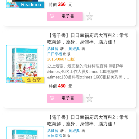
非常多新手煮婦來說，是遙不可及的。 不懂
刀快速處理透抽 ◎小卷完美汆燙五字訣 ◎怎麼
266
Readmoo
特價
元
魚，怎麼買？不會處理，怎麼煮？ 煎魚煮魚好
避免魚皮黏在烤網上 ◎嫩又脆口的內行燙蝦秘
難好麻煩，又充滿油煙，想想還是算了吧
訣 【原來可以這樣吃─不愛吃魚的人也會愛上
電子書
&hellip; 因此你明明身居漁產豐饒的海島，卻鮮
「猩弟流」料理！】 正因為沒有科班基礎，因
少體會魚的美味 其實，在家也能做出不麻煩、
此猩弟的料理想法總是無．極．限！打破一般
多變化的魚鱻料理，只要知道訣竅與好用食
人對於魚鱻料理的刻板印象，告訴你嶄新有趣
譜，就能於日常實作，就算是新手，也能做出
的煮法吃法，保證一嘗就愛上！身兼工作與媽
【電子書】日日幸福廚房大百科2：常常
令人上癮、飯多添好幾碗的厲害菜色！讓最懂
媽身份的猩弟，特別講求「做法簡單 + 省時上
吃海鮮，瘦身、身體棒、腦力佳！
魚鱻的漁家女兒－猩弟帶你識魚鱻、簡單烹，
桌 + 驚奇滋味」，這三個元素就是猩弟的料理
溫國智
著 、
黃經典
著
從此餐餐都要有魚鱻才覺滿足。 》從識魚鱻開
之道。 做法簡單！趕時間又賣相厲害的一鍋煮
日日幸福
出版
始！內行人才知的魚知識 鯖魚怎麼分辨本港或
～ ◆酒煮黃雞魚番茄洋蔥 ◆秋刀魚蒜香檸檬
2016/09/07 出版
西洋？白帶魚最珍貴的地方是「銀脂」，那是
鍋 ◆濟州島辣蘿蔔燉煮白帶魚 ◆豆腐乳醬蒸
史上最強、最完整的海鮮料理百科 籌劃3年
什麼？珍稀的紅目鰱肝是什麼滋味？在家如何
鱈魚 省時上桌！天天20分鐘開飯的神隊友菜單
&times;40名工作人員&times;130種海鮮
氽燙小卷才脆口？鬼頭刀、石狗公是什麼樣的
～ ◆梅子醬油燒黃雞魚 ◆松茸菇竹筴魚炊
&times;130道料理&times;1600張精美彩照，
魚？挑選秋刀魚的秘訣是什麼、魚刺好多怎處
金石堂
飯 ◆巴薩米可醋燴煙仔虎 ◆紅酒番茄燉煮
專業營養師審定把關，由周敦懿、林麗蟬、司
理？上市場之前，先了解各種魚鱻吧！ 》新手
秋刀魚 ◆泰式酸辣鯖魚鬆 ◆油漬珍珠洋蔥
450
特價
元
宛春、洪昌維等健康推薦 & 13位各方領域專業
一定要學！輕鬆做魚料理的烹調訣 怎麼煎出漂
小卷 驚奇滋味！用魚鱻居然能做甜鹹點？？ ◆
賢才跨界肯定推薦， 完整蒐錄並介紹各種海鮮
亮不破相的魚？如何煮出不濁的清澈魚湯？為
秋刀魚酥皮起司餅 ◆香烤白帶魚磯卷 ◆烤
電子書
的種類、營養價值與熱量、 選購與保存法、適
蝦子去腥不沾手的小方法？煮魚應該用什麼醬
鮭魚豆腐鹹布丁 ◆免烤鯖魚奶油起司塔 ◆蘇
合的烹調與切割法、主要盛產地與季節， 讓您
油才對味？魚菲力的完美煎法？用剪刀處理魚
打方塊玉米蝦餅 ◆檸香魚鬆戚風蛋糕 書中菜
吃得健康，食得安心！ 是每個人廚房與餐桌必
身怎麼做？怎麼分辨煎魚是不是熟了？有了烹
色特別針對媽媽與自炊族們的需求所設計，用
備，也是台灣最有價值的百科全書！ & 台灣是
【電子書】日日幸福廚房大百科2：常常
魚基礎，料理上桌非難事，更附上QR code帶
烤箱、電鍋、平底鍋做各種「縮時料理」搞定
海島，擁有豐富的海洋資源，海產富饒，但是
吃海鮮，瘦身、身體棒、腦力佳！
你一步步學。 》從頭吃到尾！漁家女兒教作
全家晚餐，還有蛋白質滿分的小孩點心與開胃
您對海鮮了解嗎？您吃對海鮮了嗎？您知道海
「尚青」的吮指料理 除了煎與蒸，魚還能怎麼
鹹食，通通可以快狠準完成。另外，還要教你
溫國智
著 、
黃經典
著
鮮要怎麼料理最營養、最美味嗎？就讓二位金
煮？用數十種魚鱻變化出下班後也能立即做的
自製影響料理味道的鮮味高湯、冷熱都好吃的
日日幸福
出版
牌主廚溫國智老師和黃經典老師告訴您。 & 本