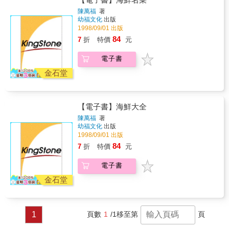
立一個有趣而實用的「台灣魚博物學」，和認
點實在的，和大家談談名聞遐邇的陽澄湖大閘
陳萬福
著
識做為魚類棲息地的台灣四周海洋，可以說一
蟹，教教大家怎麼選大閘蟹？怎麼煮蟹？怎麼
幼福文化
出版
點都不困難。 吃魚吃出活知識！這是全民吃魚
吃蟹？還有大閘蟹從哪裡來？大閘蟹又是怎麼
1998/09/01 出版
的基礎能力手冊，也是讓你變成魚通的第一本
長大？為食蟹者增添樂趣；為愛蟹者加深熱
84
7
折
特價
元
書。
情。總之，就是希望讓讀者在食蟹之餘增加一
些趣味與知識。本書在採訪、攝影、編輯過程
電子書
中得到了昆山巴城漁業養殖場場長趙彩娣先
生，崇明北八郊中華絨螯蟹繁育中心李先生，
金石堂
上海王寶和酒家房先生、陳先生等人的大力協
助，在此，深表感謝。
【電子書】海鮮大全
陳萬福
著
幼福文化
出版
1998/09/01 出版
84
7
折
特價
元
電子書
金石堂
1
頁數
1
/1
移至第
頁