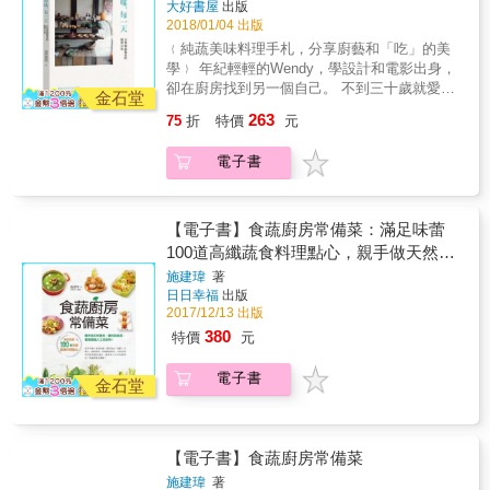
人物的思維，理解蔬食何以成為當前潮流。 若
大好書屋
出版
榮，重視食材自然原味的主廚布林，主張提味
感的Wendy，與另一半Sean於2013年起攜手創
2018/01/04 出版
你或你的顧客仍對蔬食感到遲疑，本書也提供
而非調味，在蔬果主題分享晚宴上，他為客人
立「鵝黃色甜點廚房」飲食工作室。因為工作
最接近特定肉食的植物性食材或風味組合。 我
們端上的，是如牛排般口感厚實多汁的蕈菇、
﹛純蔬美味料理手札，分享廚藝和「吃」的美
和興趣，夫妻倆成天在廚房裡來回穿梭，對食
們不必完全捨棄肉食，不論是加入週一無肉日
如鴨腿般豐滿溫潤的油封胡蘿蔔、滋味與辣椒
學﹜ 年紀輕輕的Wendy，學設計和電影出身，
材的熟稔應用，以及不輕易丟棄的態度，反而
或增加每一餐中蔬食的比例，都別讓肉食限制
烏賊超搭的炙燒小黃瓜、用番茄橄欖醬的酸甜
卻在廚房找到另一個自己。 不到三十歲就愛上
創造了更多令人意想不到的驚喜。 無蛋無奶，
金石堂
了你探索蔬食千變萬化的深邃美味！
增添清爽感的酥炸櫛瓜，以及英式水果麵包搭
純蔬食的Wendy說， 吃蔬食不是為了「健
怎麼做甜點？純植物飲食如何吃出細緻品味與
263
75
折
特價
元
配蜂巢冰淇淋&hellip;等。客人們吃到天然質樸
康」，單純是追求好吃而已。 如何將無蛋無奶
健康？Wendy說：「食材永遠是餐盤上的主
的好滋味，味覺獲得釋放，紛紛開始交流、談
的蔬果料理做出變化和極致美味？ Wendy大方
角；而純素甜點的核心價值，是讓美味更直接
電子書
論彼此對於蔬食的新想法。越來越多人在餐會
公開多年來鑽研純素甜點製作和中西式餐飲的
簡單。」本書顛覆對蔬果餐食不夠好吃、變化
上體會到當季蔬果的真實與美好，這正是布林
料理心得， 更將遠赴美國天然烹飪學院習得的
不夠豐富的印象，教你從常備食材及烹調方法
想要的，料理的本意並不是在展現烹飪技藝有
全食、有機料理美學，落實在煮食生活中， 教
開始，進而自製植物乳品與香料粉、熬煮鮮甜
多高超，而是在宣揚對蔬果食材熱愛、尊重、
你做出一道道美味不打折、口感豐盈、喚醒味
【電子書】食蔬廚房常備菜：滿足味蕾
營養的蔬菜高湯、選用「有生命的油」
關懷與珍惜的原味主義。 & 「待在家時，我喜
覺的自然純蔬料理。 ◎蔬食新生活，無蛋無奶
100道高纖蔬食料理點心，親手做天然素
&hellip;&hellip;創意變化出植物性飲食的美妙新
歡拿一根韭蔥切碎後直接以奶油翻炒，加點鹽
的純植物料理一樣好吃！ 照顧好生活中的每件
風味：以地瓜葉做煎餅、紫地瓜做薄餅、用紅
料、醬料與高湯，餐餐遠離人工添加物！
施建瑋
著
巴和胡椒調味，或是一點咖哩粉（這確實能導
小事，就從「飲食」開始！對食物充滿愛和情
藜製成可樂餅、以菠菜和燕麥做成鹹馬芬，還
日日幸福
出版
出更多風味），這樣就是一道非常棒的配菜。
感的Wendy，與另一半Sean於2013年起攜手創
有慕斯口感的純素檸檬塔&hellip;&hellip;捨棄了
2017/12/13 出版
嫩韭蔥快炒是最棒的調理方式：挑整過後直接
立「鵝黃色甜點廚房」飲食工作室。因為工作
蛋和奶油，味蕾卻更有驚喜體驗。 ＊豆腐脫水
380
特價
元
放入以蔬菜油或芝麻油燒熱的炒鍋內，加上一
和興趣，夫妻倆成天在廚房裡來回穿梭，對食
做成的清爽起司，鹹鹹香香，灑在沙拉、燉
點醬油，你就有了最完美的韭蔥料理。」布林
材的熟稔應用，以及不輕易丟棄的態度，反而
飯、義大利麵上，十分對味。 ＊孜然、芫荽
電子書
再將韭蔥加蛋，兩種普通食材放在一起，就變
創造了更多令人意想不到的驚喜。 無蛋無奶，
金石堂
籽、葛縷子以小火炒香，研磨至質地均勻呈粉
出一道法國名菜--韭蔥蛋沙拉！「這道菜只需用
怎麼做甜點？純植物飲食如何吃出細緻品味與
末狀，就是百搭的香料鹽。 ＊營養酵母嘗起來
到韭蔥的白色和翠綠色部分，深綠的葉尖可以
健康？Wendy說：「食材永遠是餐盤上的主
有起司和堅果味，搭配南瓜籽和葵花籽獨特的
拿來做高湯。」布林教我們如何尊重每種樸實
角；而純素甜點的核心價值，是讓美味更直接
鮮味，適合用來製作需要淡淡發酵味的佐料。
【電子書】食蔬廚房常備菜
的蔬菜，就好比處理最嫩的牛肉部位一樣。 &
簡單。」本書顛覆對蔬果餐食不夠好吃、變化
＊不想攝取過多糖分，就加入桂圓、柿乾、葡
本書教你如何把蔥韭、洋蔥、西洋芹、胡蘿
不夠豐富的印象，教你從常備食材及烹調方法
施建瑋
著
萄乾來取代，營養又增添香氣。 ＊一般甜飲熱