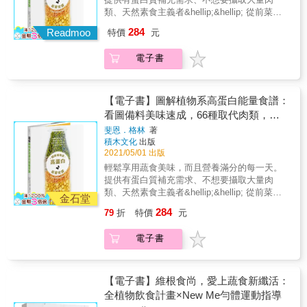
理應用」， 每種蔬菜都透過大量圖說細細拆
識。 & ★ 增添風味亮點的芽菜、食用花與東南
類、天然素食主義者&hellip;&hellip; 從前菜、
解，也有更多延伸或相似品項的介紹。 此外，
亞蔬菜 這些別緻的種類，有些是料理的重要隱
輕食、沙拉湯品到主菜及甜點， 一張圖展開所
284
書中收錄了115道食譜，希望能帶來更多的蔬食
Readmoo
特價
元
味， 有的能為視覺帶來細緻創意，或者賦予更
需食材及份量， 瘦身、增肌、減脂、提升能
烹調靈感。 是一本教你愛上蔬菜、徹底活用蔬
多口感變化， 下回遇見它們不妨嘗試一下，發
量！ 低脂肪、高纖維、富含維他命與礦物質，
菜美味的實用參考百科！ & ｜本書特色｜ ★
電子書
掘獨特的新滋味。 & ✦ 115道蔬食日常食，引
66種輕鬆取代肉類，能量滿滿的植物系高蛋白
史上最齊全！353種蔬菜精華集結 在最新增修
出最佳蔬菜風味 瓜果葉菜滋味豐盛，作者以自
食譜提案， 均衡美味、容易吸收、減少身體還
版中，增加收錄了80餘種蔬菜， 以更直覺的蔬
由想像， 將好吃的味道組合在一起，只要能掌
有地球的負擔， 本書讓你： ★不用吃肉也能有
果類型作為目錄分類， 葉菜、根莖、瓜果花、
握食材特性， 加上簡單的烹調訣竅，將更加發
效攝取足量營養，兼顧均衡與美味！ ★圖像化
【電子書】圖解植物系高蛋白能量食譜：
調味蔬菜、豆類、菇類&hellip;&hellip; 方便查
現蔬食的魅力。 & ✦附錄拼音索引，讓查找更
方式呈現食材組成配方，輕鬆掌握作法、風味
看圖備料美味速成，66種取代肉類，高
找，貼近一般使用者的搜尋習慣。 & ★關於蔬
上手 直覺的索引方式，以首字拼音即可快速查
及精準的蛋白質養分含量。 ★從常見的鷹嘴
纖、營養、抗氧化的均衡蔬食提案
菜你想知道的小知識，這裡都有 如何分辨好吃
斐恩．格林
著
詢， 依個人習慣，輕鬆愉快地使用這本書。
豆、扁豆等各種豆類，以及豆腐、堅果到異國
積木文化
出版
的蔬菜、或不建議挑選的狀況？ 冷藏或室溫？
食材天貝（Tempeh），認識植物界的高蛋白明
2021/05/01 出版
從分裝保存、刀功到烹調，皆有清楚圖解， 常
星，學會如何活用於日常料理。 今日，我們似
用英文名稱、盛產季節、主要產地等，也有詳
輕鬆享用蔬食美味，而且營養滿分的每一天。
乎比過去更明白如何管控疾病與老化過程。我
細備註； 以料理人的角度細說蔬菜的各種小知
提供有蛋白質補充需求、不想要攝取大量肉
們意識到照顧自己的身體是多麼重要，好好進
識。 & ★ 增添風味亮點的芽菜、食用花與東南
類、天然素食主義者&hellip;&hellip; 從前菜、
食，對身體又有多大的益處。健康的飲食不僅
金石堂
亞蔬菜 這些別緻的種類，有些是料理的重要隱
輕食、沙拉湯品到主菜及甜點， 一張圖展開所
會反應在活力上，也會讓身體舒暢，更能讓我
284
79
折
特價
元
味， 有的能為視覺帶來細緻創意，或者賦予更
需食材及份量， 瘦身、增肌、減脂、提升能
們對整體生活保持更正向的視野。而從植物中
多口感變化， 下回遇見它們不妨嘗試一下，發
量！ 低脂肪、高纖維、富含維他命與礦物質，
攝取的綠色蛋白質，比肉類更有益於健康，不
電子書
掘獨特的新滋味。 & ✦ 115道蔬食日常食，引
66種輕鬆取代肉類，能量滿滿的植物系高蛋白
僅低脂肪、高纖維，更富含維他命與礦物質。
出最佳蔬菜風味 瓜果葉菜滋味豐盛，作者以自
食譜提案， 均衡美味、容易吸收、減少身體還
本書收錄多種受到世界各地不同飲食文化的啟
由想像， 將好吃的味道組合在一起，只要能掌
有地球的負擔， 本書讓你： ★不用吃肉也能有
發、以蔬食為主的蛋白質料理，不僅營養健
握食材特性， 加上簡單的烹調訣竅，將更加發
效攝取足量營養，兼顧均衡與美味！ ★圖像化
【電子書】維根食尚，愛上蔬食新纖活：
康，也注重口感和風味。相信在品嘗後，人人
現蔬食的魅力。 & ✦附錄拼音索引，讓查找更
方式呈現食材組成配方，輕鬆掌握作法、風味
全植物飲食計畫×New Me勻體運動指導
都能體會植物系高蛋白料理的魅力。 －－－－
上手 直覺的索引方式，以首字拼音即可快速查
及精準的蛋白質養分含量。 ★從常見的鷹嘴