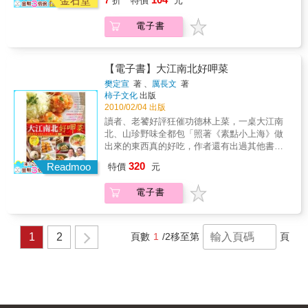
金石堂
7
折
特價
元
持蘭姆一貫的「美食任性法則」，帶給大家簡
和地瓜粉揉成小丸子再裹上白米拿去蒸，就是
單、乾脆和自由變化的各式馬鈴薯菜單，用輕
珍珠洋芋丸！◆ 可塑性超強的【馬鈴薯泥】混
鬆隨性的懶人做法、健康少油的營養搭配、好
電子書
進麵糊裡可以做麵包、做馬芬；填入小塔皮裡
用詳細的步驟圖解，持續帶你一起「能一個動
再烤一烤就是小巧可愛的馬鈴薯泥塔；想要展
作完成就絕不會多動一根手指頭」料理馬鈴
現廚藝時，馬鈴薯泥還能變身超口感的維吉那
薯！多點玩心、少點繁複細節，馬鈴薯讓料理
【電子書】大江南北好呷菜
吉（馬鈴薯雞塊）。◆ 大家都愛的【馬鈴薯
新手有成就感，讓獨身貴族可以愜意享受美
塊】，和迷迭香一起泡橄欖油後再烤過，佐咖
樊定宣
著 、
厲長文
著
味，讓家庭煮婦（夫）能和家人分享美食，讓
哩椒鹽吃，比炸薯條更美味；和蔬菜、薑黃粉
柿子文化
出版
做菜不再只是每天的例行公事！本書特色◎
2010/02/04 出版
和馬沙拉綜合香料一起拌抄，就變成印度風的
【馬鈴薯控必知、省錢料理必備、老喊著沒時
馬鈴薯咖哩！◆ 馬鈴薯切塊切絲切丁都懶的
讀者、老饕好評狂催功德林上菜，一桌大江南
間煮飯做菜的人必讀】→將健康、平價且容易
你，就【整顆馬鈴薯】直接料理吧！先蒸熟，
北、山珍野味全都包「照著《素點小上海》做
購得的馬鈴薯，輕鬆、簡單地變身為時尚、美
剖開填入餡料鋪上乳酪絲，再送烤箱烤，就是
出來的東西真的好吃，作者還有出過其他書
味的懶人料理。→薯塊、薯條、洋芋絲、洋芋
夜市美味──「起司烤馬鈴薯」的懶人變化版。
嗎？」 「我去年就打過電話來問過了……
丁到薯泥，有的甚至帶皮料理；蒸、煮、烤、
320
Readmoo
特價
元
《低卡少油省荷包！懶人料理馬鈴薯365變》維
啊請問今年到底會不會出？」 自功德林樊
滷、煎、炒、燉、涼拌……，馬鈴薯完整運用
持蘭姆一貫的「美食任性法則」，帶給大家簡
定宣大廚的第一本美味祕笈《素點小上海》出
示範不浪費。→只要簡單的器具、簡短的時間
電子書
單、乾脆和自由變化的各式馬鈴薯菜單，用輕
版以來，因為食譜的成功率和美味度都超級
就能完成平價又好吃的料理。不論是辛苦上班
鬆隨性的懶人做法、健康少油的營養搭配、好
高，這幾年出版社一直收到讀者「會不會有第
族、現代小資女、認真學生族、忙碌家庭主
用詳細的步驟圖解，持續帶你一起「能一個動
二本烹飪書出版」的詢問。終於，我們等到這
婦，都能成為懶人界的特級廚師，做出自己吃
作完成就絕不會多動一根手指頭」料理馬鈴
一刻了……睽別四年，不斷自我進修深造，跑
1
2
頁數
1
/2
移至第
頁
了都會感動流淚的美味料理！◎ 【超值划算：
薯！多點玩心、少點繁複細節，馬鈴薯讓料理
遍香港、中國各地，融會貫通各家之長的樊定
內容豐富變化多，一本食譜抵多本】→50道馬
新手有成就感，讓獨身貴族可以愜意享受美
宣大廚和主廚厲長文師傅聯手出擊，將台灣功
鈴薯美食365種變化：飽食菜單，手殘女也可以
味，讓家庭煮婦（夫）能和家人分享美食，讓
德林餐廳的熱門招牌食譜《大江南北好呷菜．
上手的吃飽料理，一定會成功；無油煙料理，
做菜不再只是每天的例行公事！本書特色◎
山珍野味之功德林人氣料理大公開》，一次公
鍋碗飄盆好清洗，做飯不麻煩；下飯好菜，簡
【馬鈴薯控必知、省錢料理必備、老喊著沒時
開給大家啦！人氣名菜創意做，星級料理在家
單卻能唬人，而且超美味；宴客輕食，色香味
間煮飯做菜的人必讀】→將健康、平價且容易
也可以自己來★學會瞬間被秒殺的超級開胃小