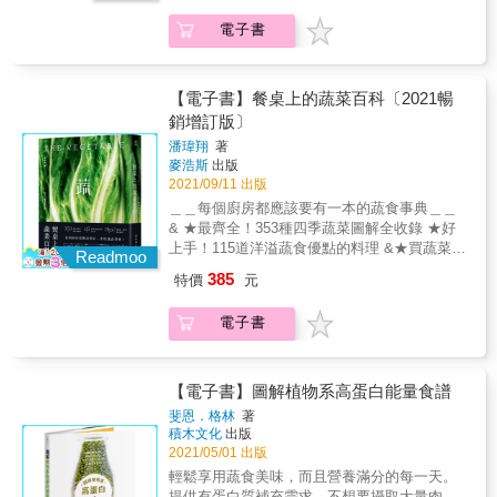
【大寒】天寒宜早睡晚起，保暖固腎養心，避
寫作風格、維持神祕客的暗訪方式，吃遍全台
（宜蘭、花蓮、台東）四區，依序羅列介紹，
彩多變，家常而知識廣泛， 除了跟著時節買到
免過度進補。
近百間蔬食餐廳，嚴格篩選出70多家家值得推
電子書
讓讀者每到一處便能按圖索驥，找到合適的蔬
當下盛產，在日日使用中，總是會出現很多小
薦的餐廳及小吃、分享10道以水果入菜的手作
食餐廳。 大千世界，浩瀚無垠，作者秉持分享
困惑， 瓜果葉菜的挑選訣竅是什麼？買回家後
料理食譜，透過文字與圖片，引領讀者享用一
與鼓勵的初衷，期望不僅讓蔬食者在尋覓餐廳
又該怎麼處理？怎麼煮？ & 本書蒐集了四季常
道道蔬食饗宴。 在餐廳評鑑標準上，仍維持固
時有所參考，也盼葷食者透過《豐蔬食2》，了
見的353種蔬菜， 告訴你如何用看的、摸的、
【電子書】餐桌上的蔬菜百科〔2021暢
有的四個等級，分別是「推薦」、「一星」、
解不斷進化演變的蔬食世界，是多麼豐沛而有
聞的挑到好食材？ 簡單的處理訣竅就能讓烹調
銷增訂版〕
「二星」與「三星」。 推薦：菜色新穎或口味
活力。
更上手？ 蔬菜從頭到尾，有哪些不浪費的聰明
佳，值得一嚐。 一星：料理讓人驚艷，其他部
潘瑋翔
著
用法？ 依料理方式不同，又該怎麼變化刀工？
麥浩斯
出版
分也達到基本水準。 二星：廚藝精湛，品嚐到
從「產季」、「產地」、「辨識」、「挑
2021/09/11 出版
其獨特，菜色具識別度。 三星：匠心獨具，引
選」、 「處理」、「切法」、「保存」到「料
領潮流，短期之內難以被複製或取代。 《豐蔬
＿＿每個廚房都應該要有一本的蔬食事典＿＿
理應用」， 每種蔬菜都透過大量圖說細細拆
食2》更調整了順序編排，採用地域畫分，將台
& ★最齊全！353種四季蔬菜圖解全收錄 ★好
解，也有更多延伸或相似品項的介紹。 此外，
灣本島共16個行政區域分為北（雙北、桃園、
上手！115道洋溢蔬食優點的料理 &★買蔬菜、
書中收錄了115道食譜，希望能帶來更多的蔬食
Readmoo
新竹）、中（苗栗、台中、彰化、南投、雲
烹蔬食的最佳食材知識百科 & 蔬菜是日常飲食
烹調靈感。 是一本教你愛上蔬菜、徹底活用蔬
385
特價
元
林）、南（嘉義、台南、高雄、屏東）、東
中重要且不可缺少的食材， 種類豐富，吃法精
菜美味的實用參考百科！ & ｜本書特色｜ ★
（宜蘭、花蓮、台東）四區，依序羅列介紹，
彩多變，家常而知識廣泛， 除了跟著時節買到
史上最齊全！353種蔬菜精華集結 在最新增修
電子書
讓讀者每到一處便能按圖索驥，找到合適的蔬
當下盛產，在日日使用中，總是會出現很多小
版中，增加收錄了80餘種蔬菜， 以更直覺的蔬
食餐廳。 大千世界，浩瀚無垠，作者秉持分享
困惑， 瓜果葉菜的挑選訣竅是什麼？買回家後
果類型作為目錄分類， 葉菜、根莖、瓜果花、
與鼓勵的初衷，期望不僅讓蔬食者在尋覓餐廳
又該怎麼處理？怎麼煮？ & 本書蒐集了四季常
調味蔬菜、豆類、菇類&hellip;&hellip; 方便查
時有所參考，也盼葷食者透過《豐蔬食2》，了
見的353種蔬菜， 告訴你如何用看的、摸的、
【電子書】圖解植物系高蛋白能量食譜
找，貼近一般使用者的搜尋習慣。 & ★關於蔬
解不斷進化演變的蔬食世界，是多麼豐沛而有
聞的挑到好食材？ 簡單的處理訣竅就能讓烹調
菜你想知道的小知識，這裡都有 如何分辨好吃
斐恩．格林
著
活力。
更上手？ 蔬菜從頭到尾，有哪些不浪費的聰明
積木文化
出版
的蔬菜、或不建議挑選的狀況？ 冷藏或室溫？
用法？ 依料理方式不同，又該怎麼變化刀工？
2021/05/01 出版
從分裝保存、刀功到烹調，皆有清楚圖解， 常
從「產季」、「產地」、「辨識」、「挑
用英文名稱、盛產季節、主要產地等，也有詳
輕鬆享用蔬食美味，而且營養滿分的每一天。
選」、 「處理」、「切法」、「保存」到「料
細備註； 以料理人的角度細說蔬菜的各種小知
提供有蛋白質補充需求、不想要攝取大量肉