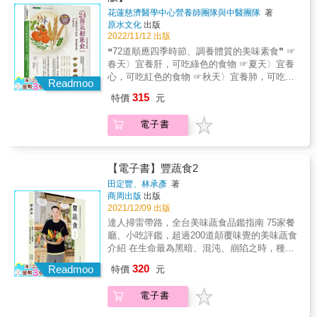
療財團法人執行長） 林欣榮（花蓮慈濟醫院院
料成分到食材所含營養素，均另闢專欄解說，
式、法式、韓式等風味料理。 & ＊ 少了蛋、肉
花蓮慈濟醫學中心營養師團隊與中醫團隊
著
長） 〔本書適用蛋奶素〕 ✑24節氣養生食療
替你的健康把關。 &
原水文化
出版
類、海鮮，蛋白質的攝取該如何補足？ &rarr;
&mdash;春季篇 【立春】大地回暖陽氣發，飲
2022/11/12 出版
利用豆腐、豆皮、車麩等食材，補充蛋白質，
食宜清淡，少食辛辣的食物。 【雨水】萬物生
還能製作出豐厚滿足的口感。 & ◎ 食材好取
❝72道順應四季時節、調養體質的美味素食❞ ☞
長好時機，多吃綠色食物，有益肝氣升發。
得，料理豐富多變 本書原著雖然為日文書，但
春天〉宜養肝，可吃綠色的食物 ☞夏天〉宜養
【驚蟄】冬眠而起醒脾胃，多吃富含植物性蛋
大部分的食材在你家隔壁的超市就能買得到，
心，可吃紅色的食物 ☞秋天〉宜養肺，可吃白
白質的食物。 【春分】維持人體陰陽平衡狀
Readmoo
像是洋蔥、紅蘿蔔、甜椒、小黃瓜、豆芽菜、
色的食物 ☞冬天〉宜養腎，可吃黑色的食物
態，避免寒性食物損傷脾胃。 【清明】春天肝
315
特價
元
番茄等，食材方便取得。厲害的是，這些常見
✯★最用心的中醫師+營養師 結合中醫師對應節
氣最旺盛之時，養生首重疏肝與調暢情志。
的食材，經過庄司老師的精心設計後，變化出
氣與食材的養生法， 搭配營養師精心設計營養
【穀雨】雨量漸多濕氣加重，養生的重點是袪
電子書
一道道你以前從沒想過的料理方式與搭配組
又健康美食。 & ✯★365天讓身體無負擔的美味
濕邪護脾胃。 ✑24節氣養生食療&mdash;夏季
合。 & 當然，如果你是日式料理愛好者，還可
蔬食 &包含中西式主食、主菜、甜點、飲品
篇 【立夏】天氣漸熱，肝氣轉弱心氣增，飲食
以在本書中學習到像是金平牛蒡、筑前煮等日
等， &採低糖、低鹽、高纖維的創意輕食料
宜清淡補水分。 【小滿】濕熱氣候易讓人不
式風味料理。 &
理。 〔貼心整理〕 72種有助抗老養五臟的五色
【電子書】豐蔬食2
安，清熱利濕的食物可解煩悶。 【芒種】暑濕
食材速查表 〔專文推薦〕 林俊龍（佛教慈濟醫
困脾更要當心粽子，清熱祛濕食材開胃消脹。
田定豐、林承彥
著
療財團法人執行長） 林欣榮（花蓮慈濟醫院院
商周出版
出版
【夏至】天熱食慾差，護心冷食不可多，補充
長） 〔本書適用蛋奶素〕 ✑24節氣養生食療
2021/12/09 出版
水分為優先。 【小暑】避免太陽過度曝曬，養
&mdash;春季篇 【立春】大地回暖陽氣發，飲
生宜開胃、除濕、助消化。 【大暑】高溫高濕
達人掃雷帶路，全台美味蔬食品鑑指南 75家餐
食宜清淡，少食辛辣的食物。 【雨水】萬物生
大地像蒸籠，降火排濕食材治『苦夏症。』
廳、小吃評鑑，超過200道顛覆味覺的美味蔬食
長好時機，多吃綠色食物，有益肝氣升發。
✑24節氣養生食療&mdash;秋季篇 【立秋】陽
介紹 在生命最為黑暗、混沌、崩陷之時，種子
【驚蟄】冬眠而起醒脾胃，多吃富含植物性蛋
氣漸收，養生重保養及收藏，飲食宜滋陰潤
音樂、豐文創創辦人田定豐接觸了蔬食，本以
320
白質的食物。 【春分】維持人體陰陽平衡狀
Readmoo
特價
元
肺。 【處暑】暑熱終結轉秋燥，預防秋老虎首
為不過是小小的飲食習慣改變，卻連帶影響了
態，避免寒性食物損傷脾胃。 【清明】春天肝
重滋陰清熱潤燥。 【白露】日夜溫差大，勿貪
人生的各個面向，包括生活態度與價值觀。 吃
氣最旺盛之時，養生首重疏肝與調暢情志。
電子書
涼。宜滋補養陰，轉骨好時機。 【秋分】日夜
素二十多年，田定豐意識到，世上沒有什麼事
【穀雨】雨量漸多濕氣加重，養生的重點是袪
相等，人體也宜用溫潤的食材達到陰陽平衡。
情是理所應當的。他之所以能夠得到的比別人