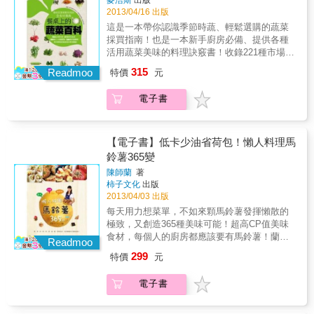
心的佳餚。 ◎專業營養師，為每道食譜計算熱
新。本食譜《舒食101》即是由臺安醫院專業營
2013/04/16 出版
量，是本兼顧實用與健康的食譜書。 ◎如果你
養師團隊親手打造，結合多年來實際臨床經
這是一本帶你認識季節時蔬、輕鬆選購的蔬菜
是外食族，本書有輕鬆料理的「涼拌輕食」與
驗，再搭配「新起點」烹調原則，是一本真正
採買指南！也是一本新手廚房必備、提供各種
「清炒食譜」，不費太多時間，就能輕鬆吃到
美味可口的醫療級素食譜。不但符合慢性病患
活用蔬菜美味的料理訣竅書！收錄221種市場最
美味。
的飲食原則，更適合重視養生健康的民眾在家
常見的盛產蔬菜、108道活用蔬菜風味的簡單家
315
自行料理。本書共101道舒食料理，分成4個部
Readmoo
特價
元
常菜是你買菜、做菜的最佳實用秘笈。跟著季
分：愛家庭料理、愛窈窕料理、愛烘焙料理、
節買好菜，是再自然不過的飲食步調，走進市
愛醬料DIY。本書特色★真正本土化健康蔬食料
電子書
場，除了想要買到當季的盛產好物，更重要的
理★完全不含反式脂肪，真正醫療級的健康素
是了解每種蔬菜該怎麼用？怎麼挑？攤子上琳
食食譜★新地點國際機構台灣唯一授權出版★
琅滿目的生鮮蔬果，漂亮不一定好吃。本書將
本系列叢書榮獲國民健康局年十大健康好書
帶你進一步認識各種台灣在地蔬菜，如何用看
【電子書】低卡少油省荷包！懶人料理馬
的、摸的、聞的挑到好食材？買回家後該如何
鈴薯365變
處理、如何保存、如何料理？蔬菜從頭到尾有
陳師蘭
著
哪些不浪費的聰明用法？依料理方式不同有哪
柿子文化
出版
些適合的各式切法？從產季、挑選、處理、切
2013/04/03 出版
工、保存到料理，1500張以上的詳細圖解一看
每天用力想菜單，不如來顆馬鈴薯發揮懶散的
就懂。另外，書中也收錄108道最好上手、充分
極致，又創造365種美味可能！超高CP值美味
發揮蔬菜美味的簡單料理。這不僅是一本認識
食材，每個人的廚房都應該要有馬鈴薯！蘭姆
台灣蔬菜的最佳食材百科，也是一本廚房必
Readmoo
又來了！這次，蘭姆將發揮自己對「馬鈴薯」
備，助你輕鬆做菜的超實用料理書。本書特色
299
特價
元
的瘋狂熱愛──據說已達「只要幾天不見她，就
每個廚房都應該要有一本的好吃聖經*蔬菜種類
彷彿身邊缺少了什麼，每次見到她，眼光就再
最齊全，從採買、烹煮到食用的最佳指南什麼
電子書
也難以離開，只想緊握住她，將她變成生命的
方法可以讓金針菇煮湯不要散掉？切洋蔥淚眼
一部分」的中毒地步──簡單料理超好用、超好
汪汪該怎麼辦？ 春夏秋冬該買什麼蔬菜最美
吃、超好瘦的馬鈴薯！◆ 可以長期保存：颱風