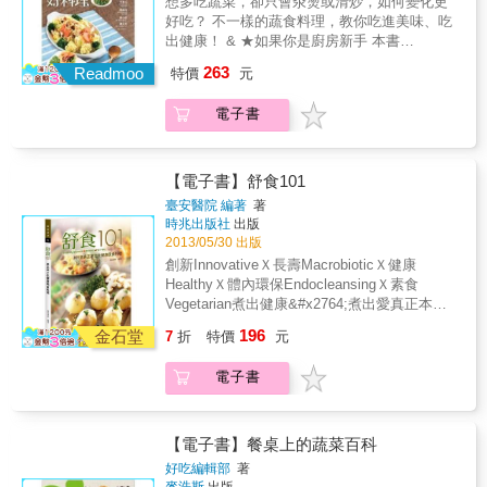
公開，不必擔心家裡大人、小孩挑剔的嘴巴，
想多吃蔬菜，卻只會汆燙或清炒，如何變化更
身材。 ◆特色5簡單易學食譜 每道食譜皆標示
可！ & 本書特色 & 無毒生活 食在安心不生
也滿足所有的味蕾，更照顧到全家人的營養攝
好吃？ 不一樣的蔬食料理，教你吃進美味、吃
食用份量、烹調時間、作者叮嚀，食譜約5～30
病！ & 營養師專業配餐＋20大高纖低卡蔬果＝
取。加上2000張圖文並茂的彩照，與營學養巧
出健康！ & ★如果你是廚房新手 本書
分鐘就可以完成，步驟簡單，美味更加分！ ◆
排毒速效實用家常菜食譜 營養‧美味‧健康‧速效
妙結合，絕對是一部家家戶戶必備的蔬菜百科
「Chapter1 從3道菜入門」、「Chapter3低卡
特色6貼心實用索引 附食材與相關料理索引，
263
做好體內環保，排毒一身輕！ & ˙上班族、愛美
Readmoo
特價
元
巨作。 & 本書特色 & ◆特色1詳細圖片2400張
輕食」，教你用常見食材，不費太多時間，讓
閱讀容易、貼心超實用，讓您一目瞭然，馬上
瘦身族、銀髮族養生必備 ˙美味與營養兼顧，動
帶領大家深入了解163種蔬果，且每一種蔬果皆
你親近做菜的氣氛，完成一道道有成就感的佳
就可以找到想要學習的各式料理，且不會浪費
手做菜照顧全家健康 ˙小心無所不在的毒，這樣
電子書
有圖文描述適合的切割法與烹調法，並學會如
餚，在家就能輕鬆上手，安心吃到營養與美
任何食材。
吃有效排毒 ˙無毒生活食在安心，輕鬆養瘦變美
何運用於174道料理。 ◆特色2完整身分介紹 提
味！ & ★如果你是廚房老手 吃膩了白米飯，苦
˙自然健康飲食法，強化免疫不生病！
供蔬果檔案介紹、俗名與學名、主要產地、盛
惱不知如何變化主食，請看本書「Chapter2創
產季節，讓您不再錯過當令蔬果。 ◆特色3保
意主食」，加入巧思，讓飯麵更可口；如果你
【電子書】舒食101
存方法好清楚 本書可找到如何挑選品質好的蔬
遇到刺瓜、芥菜、茄子、蓮藕等食材，不知如
臺安醫院 編著
著
果，當蔬果一次用不完，該如何保存及時間等
何烹煮更好吃，請看「Chapter4樂活蔬食」，
時兆出版社
出版
資訊。 ◆特色4專業營養師審定 進一步了解蔬
換個方法，讓炒出來的菜更香；如果你想要煮
2013/05/30 出版
果能帶來什麼營養，以及每100公克含多少熱
出一鍋料多豐富的好湯，卻不知如何搭配食
創新InnovativeＸ長壽MacrobioticＸ健康
量，讓大家吃美味外，還能兼顧健康與維持好
材，請看「Chapter5繽紛湯品」，令人垂涎的
HealthyＸ體內環保EndocleansingＸ素食
身材。 ◆特色5簡單易學食譜 每道食譜皆標示
創意食譜，讓你學會變化與搭配，煮出溫暖自
Vegetarian煮出健康&#x2764;煮出愛真正本土
食用份量、烹調時間、作者叮嚀，食譜約5～30
己，也溫暖全家人的好菜。 & 這本書，為想追
化健康蔬食101道料理許多研究證實，素食是預
分鐘就可以完成，步驟簡單，美味更加分！ ◆
196
求健康窈窕的你，帶來做菜的樂趣與驚喜， 教
金石堂
7
折
特價
元
防及改善慢性疾病最好的途徑，於是坊間各式
特色6貼心實用索引 附食材與相關料理索引，
你輕鬆煮出蔬食清爽無負擔的好味道。 你會發
素食餐館林立。但為了補足素食在口感上的差
閱讀容易、貼心超實用，讓您一目瞭然，馬上
現，高纖低卡的青菜料理不再一成不變， 意想
電子書
異，許多素食業者以高油脂、過多調味料的方
就可以找到想要學習的各式料理，且不會浪費
不到的搭配，讓每一口都充滿巧思。 學會這些
式烹調，卻使得傳統素食者罹患慢性病的新聞
任何食材。
創意食譜，你也能變身時尚健康的飲食達人。
時有耳聞。這種錯誤的烹調方式，除了造成食
& 【本書特色】 & ◎本書教你用簡單食材，做
用者心血管的負擔，更易引發癌症。臺安醫院
【電子書】餐桌上的蔬菜百科
出多種不同變化的好菜，蔬食料理不再一成不
自1997年引進「NEWSTART新起點」推行全人
好吃編輯部
著
變。 ◎創意食譜，讓你親近廚房，自己做出安
健康，除了生活習慣，更加強調飲食習慣的更
麥浩斯
出版