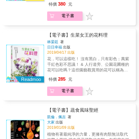
專文推薦 & 釋覺具法師（佛光山開山寮當家）
物嗎？在家陽台、庭院也能栽種食用花嗎？ 為
&hellip;&hellip;）、果實（蘋果、檸檬、藍莓、
的蔬食，從街頭小吃到私廚料理，收錄超過70
380
特價
元
張家銘（大愛電視台蔬果生活誌製作人） 焦志
何在主餐料理、甜點蛋糕上，裝飾了幾朵小
奇異果、無花果&hellip;&hellip;）等靈活運用、
家美食店，超過200道讓人垂涎欲滴的人氣蔬食
方（知名美食節目主持人） 微微蔡（美食作
花，是那麼的漂亮與不同凡響，但是要送入口
完全不設限，88道繽紛多采的無國界蔬食菜
料理，充分滿足我們「哪裡可以吃到好吃的蔬
電子書
者） 亞里（金鐘獎最佳主持人）
中，卻出現疑惑的表情！ 「當我發現報紙刊登
肴！中、西、鹹、甜、冷、熱食譜都有。 & 金
食？」的疑問，跟著豐哥一起，你會發現這些
的那一道料理，擺在上頭的那一朵石竹花開
牌蔬食名師親自示範、全彩精美，拌、蒸、
「隱藏版美食」，其實就在我們身邊！
始，即啟發挖掘可食用的花種，追根究底的翻
炒、烤&hellip;&hellip;詳實全圖解！ & 開胃
找，引經據典的歷史證明，現今的觀賞花中，
【電子書】生菜女王的花料理
菜、沙拉、主餐、配菜、點心、飲品到實用醬
確實是古老的醫病草藥，是可食用的，只是這
料，豐富料理完整收錄，美味不設限！ & 本書
林晏廷
著
些花，因為花色太美，美得讓人們遺忘原本的
日日幸福
出版
特色 & ◎全台第一本以酪梨和番茄為主，與適
醫療特質，不過，重新定位於料理上的功能，
2019/04/17 出版
合的蔬果、五穀雜糧搭配，餐餐營養有活力。
又是另一層次的貢獻。」 其實花不只是美麗芬
◎不只是水果，顛覆對酪梨和番茄的吃法，進
花，可以這樣吃！ 沒有黑白，只有彩色；萬紫
芳而已，適當運用在料理上也非常實用與美
入極致非凡的蔬食世界。 ◎簡單和難吃不劃上
千紅色彩不思議！ & 人行道旁、公園花圃種的
味，盛裝花朵的浪漫好食光，味蕾、味覺都兼
等號，每一道食譜都是令人驚豔的好滋味。 &
花可以吃嗎？這些園藝觀賞用的花可以稱為食
具！ && 在此書中，生菜女王將帶我們來認識
專文推薦 & 釋覺具法師（佛光山開山寮當家）
物嗎？在家陽台、庭院也能栽種食用花嗎？ 為
285
食用花的傳奇故事，以及體驗花花世界裡中西
Readmoo
特價
元
張家銘（大愛電視台蔬果生活誌製作人） 焦志
何在主餐料理、甜點蛋糕上，裝飾了幾朵小
料理、烘焙、果醬、抹醬、鹽、糖、醋，甚至
方（知名美食節目主持人） 微微蔡（美食作
花，是那麼的漂亮與不同凡響，但是要送入口
甜酒等精采多變的實作、食用的奧妙樂趣！ &
電子書
者） 亞里（金鐘獎最佳主持人）
中，卻出現疑惑的表情！ 「當我發現報紙刊登
本書特色 & 1. 食用花栽種、選購、如何保存、
的那一道料理，擺在上頭的那一朵石竹花開
使用的概念和實用技巧。 2. 涵蓋中西式料理、
始，即啟發挖掘可食用的花種，追根究底的翻
烘焙、果醬、抹醬、鹽、糖、醋、甜酒的豐富
找，引經據典的歷史證明，現今的觀賞花中，
【電子書】蔬食風味聖經
食用花食譜。 3. 全彩照片Step by Step，繽紛
確實是古老的醫病草藥，是可食用的，只是這
凱倫．佩吉
著
花美食，不但可以吃得心花朵朵開，人人都能
些花，因為花色太美，美得讓人們遺忘原本的
大家
出版
成為料理能手。 4. 提昇美感的專業擺盤和創意
醫療特質，不過，重新定位於料理上的功能，
2019/01/09 出版
運用。
又是另一層次的貢獻。」 其實花不只是美麗芬
植物有著最純淨的力量，更擁有肉類無法取代
芳而已，適當運用在料理上也非常實用與美