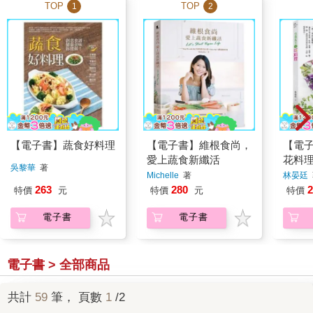
TOP
TOP
1
2
【電子書】蔬食好料理
【電子書】維根食尚，
【電
愛上蔬食新纖活
花料
吳黎華
著
Michelle
著
林晏廷
263
280
2
特價
元
特價
元
特價
電子書
電子書
電子書 > 全部商品
共計
59
筆， 頁數
1
/2