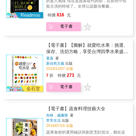
的驚人風味 現在是蔬菜取代肉類，在廚房中領
味，盛裝花朵的浪漫好食光，味蕾、味覺都兼
銜主演的時候了。全球公認最佳餐廳
具！ && 在此書中，生菜女王將帶我們來認識
「NOMA」有極為聞名的蔬食料理，但主廚雷
616
食用花的傳奇故事，以及體驗花花世界裡中西
Readmoo
特價
元
奈．瑞哲彼卻聲明：「我從不為健康而吃，我
料理、烘焙、果醬、抹醬、鹽、糖、醋，甚至
只為美味而吃。我們之所以該吃蔬菜，並不是
甜酒等精采多變的實作、食用的奧妙樂趣！ &
電子書
因為蔬菜對我們比較好&hellip;&hellip;最重要的
本書特色 & 1. 食用花栽種、選購、如何保存、
原因是這麼做非常美味。」 以往我們吃蔬食，
使用的概念和實用技巧。 2. 涵蓋中西式料理、
是為了健康、為了信仰、為了地球永續、為動
烘焙、果醬、抹醬、鹽、糖、醋、甜酒的豐富
物權，但現在，現在這個當前的世代，我們開
【電子書】【圖解】就愛吃水果：挑選、
食用花食譜。 3. 全彩照片Step by Step，繽紛
始為一個全新的理由拋開肉類和乳製品：享用
保存、洗切方略，享受台灣四季水果盛宴
花美食，不但可以吃得心花朵朵開，人人都能
食物的最佳風味。 地球上可食用植物有30萬
不求人
成為料理能手。 4. 提昇美感的專業擺盤和創意
童嘉
著
種，每一種都含有無數珍貴物質。植物是養
新自然主義
出版
運用。
分、是良藥，更是刺激味蕾的誘人食材。當我
2018/12/07 出版
們吃下植物，也就等於吃下飽含大地豐美的食
273
7
折
特價
元
物。根部的土味、葉片的清甜、花朵的芳香、
果實的酸甜、種子的辛香，還有甜、酸、澀、
電子書
苦、辣、鮮味以及成千上萬種芳香氣味。這一
金石堂
切，都不是肉類所能比擬。 當21世紀的頂尖大
廚學會以食物的語言「風味」來了解食物、與
食物溝通時，他們進一步發現，植物的風味才
【電子書】蔬食料理技藝大全
是他們發展創意最強大的武器，讓他們得以為
美食訂定更高的標準，因為「風味的特徵存在
布林．威廉斯
著
常常生活
出版
於香料植物或蔬菜當中，而非蛋白質」。於是
2018/07/16 出版
The French Laundry的主廚湯馬士．凱勒說：
「肉類大概是最無聊的食材，而蔬菜的可能性
蔬果食材的運用秘訣與創意烹飪技法，都在這