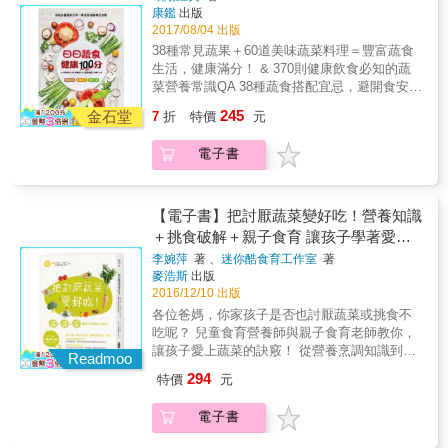
優雅與美好。 本書特色 ★坊間強調全食、植物
含蛋白質的食材入菜，並設計好咀嚼、無負
頭、南瓜籽、蘋果芯、粗菜梗，也大有妙用？
康鑑
出版
性飲食的書籍，以外版書居多；本書作者以生
擔，食材不單一的食譜，運用小吃手法，吃巧
2017/08/04 出版
在追求速成、簡便的同時，往往忽略了生活中
活中常見食材發揮創意，沒有文化隔閡，在口
又吃好！
一些細節和小樂趣。Wendy以細膩的散文筆
38種常見蔬果＋60道美味蔬菜料理＝豐富蔬食
味和料理手法上也貼近我們的飲食習慣。喜歡
調，分享二十餘篇抒情札記，娓娓說來每道料
生活，健康滿分！ & 370則健康飲食必知的蔬
蔬果食材的讀者，可透過本書激發下廚烹調的
理的製作靈感、配方調味及簡約生活的日常觀
菜營養常識QA 38種蔬食搭配宜忌，避開食安
靈感。 ★作者遠赴美國西雅圖及紐約進行廚藝
想，進而探討人與食物的種種連結，提倡吃
地雷，吃好也要吃對 60道美味簡單家常菜，巧
訓練，取得蔬食烹飪專業認證，並鑽研大自然
245
金石堂
7
折
特價
元
「真」食物、「全」食物、善待土地，涵蓋日
變三餐，吃出真健康 & ◆高麗菜是天然腸胃
飲食法，在書中分享令人耳目一新的料理經驗
常飲食美學的生活實踐，喚起人們對自然飲
藥？ ◆綠花椰是防癌超級蔬菜？ ◆番茄為什麼
和觀念，葷食主義者也可跟著改變料理方式，
電子書
食、簡單生活的嚮往。 飲食是由內而外的一種
能降三高？ ◆南瓜是男性食療保健聖品？ ◆山
讓味蕾有全新的體驗。 ★針對食材處理、保存
生活追求，透過本書，看廚房裡細緻的料理
藥能改善更年期不適？ ◆紫菜能預防骨質疏
及烹調技巧，詳加說明料理小訣竅，幫助讀者
人，如何深愛著餐桌上的每一樣食材，細品菜
鬆？ ◆香菇為什麼能清腸排毒？ & 本書特色 &
輕鬆下廚；要做出美味料理，既不困難也不麻
蔬清甜、細看菜葉瓜果入鍋烹煮的沸沸揚揚、
高纖低卡‧排毒防癌‧瘦身美容‧抗老養生 & 瞭解
【電子書】把討厭蔬菜變好吃！營養知識
煩。 ★文末「附錄篇」，以表格整理各項基礎
曼妙變化&hellip;&hellip;Wendy以有情有愛的眼
「真」食物，吃出健康第一步 天然蔬果食療，
用具及常備食材，一目瞭然。另附上「食譜索
＋挑食破解＋親子食育 讓孩子學著愛上
光和一雙巧手，分享用心料理、細緻過生活的
啟動人體自癒力 & ●吃對蔬果，聰明食療，做
引」，針對各類別食譜分類，包括：中式簡
吃蔬菜
李婉萍
著 、
迷你酷食育工作室
著
優雅與美好。 本書特色 ★坊間強調全食、植物
自己的營養師 嚴選8大類38種常見蔬果，完整
餐、西式輕食、全餐、調味佐料或甜味、鹹味
麥浩斯
出版
性飲食的書籍，以外版書居多；本書作者以生
說明營養成分、保健功效、食療常識、飲食宜
小點&hellip;&hellip;隨意選擇，簡單查閱。
2016/12/10 出版
活中常見食材發揮創意，沒有文化隔閡，在口
忌。遠離食安危機，蔬食吃出不生病好體質。
各位爸媽，你家孩子是否也討厭蔬菜或挑食不
味和料理手法上也貼近我們的飲食習慣。喜歡
& ●550則營養搭配祕訣，打造60道蔬療養生餐
吃呢？ 兒童食育營養師與親子食育老師教你，
蔬果食材的讀者，可透過本書激發下廚烹調的
挑食！才是最正確的飲食觀。食材搭對，營養
讓孩子愛上蔬菜的訣竅！ 從營養烹調知識到餐
靈感。 ★作者遠赴美國西雅圖及紐約進行廚藝
效果加倍；食材搭錯，營養流失、損害健康。
Readmoo
桌日常食育，及早建立「飲食素養」 有以下困
訓練，取得蔬食烹飪專業認證，並鑽研大自然
正確擇食，才能避免病從口入。
294
特價
元
擾的爸媽們，你（妳）一定需要這本書&hellip;
飲食法，在書中分享令人耳目一新的料理經驗
．孩子不愛蔬菜，家中餐桌天天上演他丟你
和觀念，葷食主義者也可跟著改變料理方式，
電子書
撿？ ．對某種特定蔬菜不敢吃、討厭吃，就是
讓味蕾有全新的體驗。 ★針對食材處理、保存
不肯試一口？ ．怎麼帶家中幼兒吃蔬菜，營養
及烹調技巧，詳加說明料理小訣竅，幫助讀者