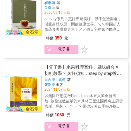
細節──每類蔬菜皆有「烹飪祕訣」，每道食譜
崔泰碩
著
復一年都會反覆翻閱的實用指南。
漢堡SANDWICH 三明治BURRITO 墨西哥捲餅
也附有「烹飪漫談」與「廚師筆記」，作者不
尖端
出版
TOAST / PIZZA 吐司 / 披薩◎
藏私分享經年累月的珍貴經驗，這些小技巧能
2025/02/19 出版
DESSERTCOOKIE 餅乾MUFFIN 馬芬SCONE
幫助你更輕鬆掌握烹調方法，提升料理成功
activity系列｜烹飪專屬美味，動手創造樂趣，
司康BROWNIES 布朗尼TIRAMISU 提拉米蘇
率。本書的編排、研究和精心策畫的內容，呈
感受身體狀態，開啟健康世界。＼＼韓國超人
PUDDING 布丁「雖然是全素的蔬食料理，但
現出一種全新型態的參考型食譜書。所有令人
氣蔬食咖啡廳菜單！／／假日宅在家也能享受
卻能有許多不同種變化！」
金石堂
食指大動的料理美照也皆出自作者之手，搭配
美好時光，做出熱門打卡咖啡廳料理！｜這本
350
特價
元
清楚易懂的教學插圖，視覺型學習者絕對會愛
食譜適合這樣的你......｜◎ 想開咖啡廳的你◎
不釋手。這本食譜書是來自重量級料理高手的
乳糖不耐、素食飲用者◎ 在家也想享受咖啡廳
電子書
嘔心瀝血之作，絕對值得收入你的食譜書架，
時光｜食譜特色｜◎ 烘焙新手也能夠簡單上手
更將成為你一年四季、年復一年都會反覆翻閱
◎ 重現咖啡廳人氣蔬食料理◎ 飲品、早午餐、
的實用指南。※本書下冊主題為：瓜類、豆
甜點全都有｜食譜包含｜◎ DRINKCOFFEE 咖
類、果實、馬鈴薯與根莖篇
啡MILK-TEA 奶茶MILK / JUICE / ADE 牛奶 /
【電子書】水果料理百科：風味組合 ×
果汁 / 氣泡飲SMOOTHIE 果昔ICE FLAKES
切削教學 × 烹飪須知，step by step拆解
刨冰◎ BRUNCHSOUP 湯SALAD 沙拉BUGER
130道米其林星級食譜技藝
雷吉斯．馬柯
著
漢堡SANDWICH 三明治BURRITO 墨西哥捲餅
麥浩斯
出版
TOAST / PIZZA 吐司 / 披薩◎
2024/11/07 出版
DESSERTCOOKIE 餅乾MUFFIN 馬芬SCONE
以無限巧思開啟Fine dining水果入菜全新風
司康BROWNIES 布朗尼TIRAMISU 提拉米蘇
貌 啟發無數後輩的米其林三星法國傳奇主廚雷
PUDDING 布丁「雖然是全素的蔬食料理，但
吉斯．馬柯⋱⋰⋱⋰⋱帶你沿著四季時序探索
卻能有許多不同種變化！」
金石堂
變化多端、充滿創意的水果世界
1050
特價
元
⋰⋱⋰⋱⋰2005年摘下米其林三星蟬聯至今法
國博古斯世界烹飪大賽金獎（Bocuse d’Or）入
電子書
選《Le Chef》「世界百大主廚」名單（100