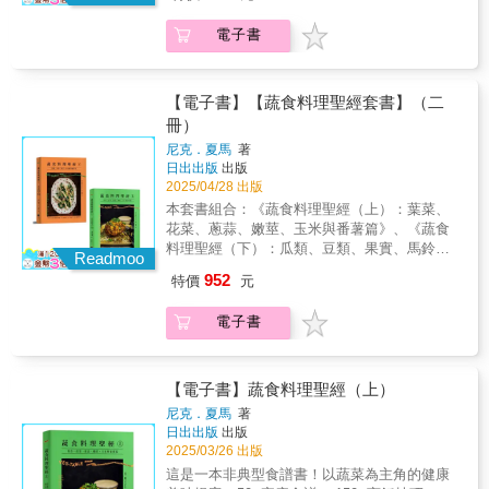
術到美味食譜，帶你發掘蔬菜美味本質的無限
可能。本書深入研究蔬菜類別，從根莖類到豆
電子書
類，再到綠葉蔬菜等。作者夏馬介紹了15類蔬
菜的產地、生物學和獨有特徵，幫助在家下廚
的你更懂得如何去選擇、儲存及烹飪。上百道
富有創意而平易近人的食譜，利用常見和罕見
【電子書】【蔬食料理聖經套書】（二
的蔬菜，讓餐點更多樣化，提供你美味和營養
冊）
兼具的家常烹飪靈感。──深入剖析蔬菜的營
尼克．夏馬
著
養、歷史與文化背景──本書不只是食譜，更是
日出出版
出版
一場「蔬菜的知識探索」。每類蔬菜章節不僅
2025/04/28 出版
介紹它們的營養價值，還包含其歷史背景、產
本套書組合：《蔬食料理聖經（上）：葉菜、
地與文化影響，讓你從不同角度理解蔬菜魅
花菜、蔥蒜、嫩莖、玉米與番薯篇》、《蔬食
力。──結合科學、營養與實驗精神，發揮蔬菜
料理聖經（下）：瓜類、豆類、果實、馬鈴薯
最高潛力──結合「農業」、「食品科學」與
Readmoo
與根莖篇》共二冊這是一套非典型食譜書！以
「烹飪藝術」，提供最佳烹飪方法，讓蔬菜發
952
特價
元
蔬菜為主角的健康美味提案：100+家庭食譜 ×
揮最大風味。▌食材化學揭祕：為何切洋蔥讓人
300+烹飪技巧 × 100%植物科學We are what
流淚？為何綠葉蔬菜跟番茄放一起容易爛？▌食
電子書
we eat!!你真的認識每天吃的蔬菜嗎？從產地、
品保存學：哪些蔬菜適合冷藏？哪些適合室溫
生物學、烹飪技術到美味食譜，帶你發掘蔬菜
存放？▌營養吸收原理：維生素A、D、E和K結
美味本質的無限可能。本書深入研究蔬菜類
合油脂食用才能有效吸收。▌烹飪化學：焦糖化
別，從根莖類到豆類，再到綠葉蔬菜等。作者
【電子書】蔬食料理聖經（上）
和梅納反應如何影響蔬菜的風味與色澤？──獨
夏馬介紹了15類蔬菜的產地、生物學和獨有特
家「廚師筆記」與「烹飪祕訣」，提升料理細
尼克．夏馬
著
徵，幫助在家下廚的你更懂得如何去選擇、儲
日出出版
出版
節──每類蔬菜皆有「烹飪祕訣」，每道食譜也
存及烹飪。上百道富有創意而平易近人的食
2025/03/26 出版
附有「烹飪漫談」與「廚師筆記」，作者不藏
譜，利用常見和罕見的蔬菜，讓餐點更多樣
私分享經年累月的珍貴經驗，這些小技巧能幫
這是一本非典型食譜書！以蔬菜為主角的健康
化，提供你美味和營養兼具的家常烹飪靈感。