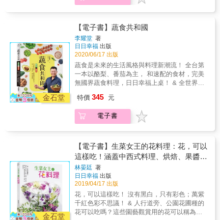
現在生活中其他的部分，可以改變很多事情的
番茄是歷久不衰的超級食物！除了含有大量維
結果，我們可以從吃蔬食這種小事開始嘗試。
生素C、天然抗氧化劑的茄紅素，營養豐富外，
蔬食者放棄了其他美食？ 一般人的印象就是覺
不論單吃或做成各種中西料理，甚至飲品都很
【電子書】蔬食共和國
得葷食比較豐盛，會認為世界上有這麼多美食
適合的全方位食材。 & 酪梨只能打成酪梨牛
李耀堂
著
可以享受，為什麼要「放棄」？事實上蔬食是
奶？番茄只能番茄炒蛋的家常菜？充滿創意多
日日幸福
出版
讓世界變好的其中一個方向，我們要做的就是
元的吃法，翻轉對酪梨與番茄的刻板印象。 &
2020/06/17 出版
讓蔬食變成眾多美食的選項之一，世界就會開
酪梨vs番茄和最速配的蔬菜（綠花椰菜、菠
蔬食是未來的生活風格與料理新潮流！ 全台第
始美好了，就這麼簡單。 蔬食吃什麼？ 我常在
菜、甜椒、胡蘿蔔、羽衣甘藍、四季豆、小黃
一本以酪梨、番茄為主， 和速配的食材，完美
臉書上分享自己去了哪一家餐廳，吃了什麼好
瓜、馬鈴薯&hellip;&hellip;）、五穀雜糧（越光
無國界蔬食料理，日日幸福上桌！ & 全世界都
食，臉書上的朋友一看都會嚇一跳，紛紛留言
米、黑米、藜麥、黃豆、毛豆、紅豆、扁豆、
在瘋酪梨，營養價值高，含有可幫助維持免疫
問：「原來你吃素？」或問：「真的嗎？你吃
345
鷹嘴豆、腰果、夏威夷果、核桃
金石堂
特價
元
系統健康的維生素E，和幫助維持體內血膽固醇
的這些全是素的？」很多人都覺得很意外，為
&hellip;&hellip;）、果實（蘋果、檸檬、藍莓、
恆定的不飽和脂肪酸；不論是國產或是進口，
什麼素食可以吃出這麼多的變化，而且他是一
奇異果、無花果&hellip;&hellip;）等靈活運用、
電子書
都可以運用在飲食上，食譜的變化很豐富。 &
直都很享受在其中，還有很多肉食主義者因此
完全不設限，88道繽紛多采的無國界蔬食菜
番茄是歷久不衰的超級食物！除了含有大量維
被吸引，除了好奇也躍躍欲試。」 蔬食營養不
肴！中、西、鹹、甜、冷、熱食譜都有。 & 金
生素C、天然抗氧化劑的茄紅素，營養豐富外，
夠？ 我們不是一定要去一家店或餐廳吃每一
牌蔬食名師親自示範、全彩精美，拌、蒸、
不論單吃或做成各種中西料理，甚至飲品都很
餐，道理很簡單，注重平衡而已。我今天一天
【電子書】生菜女王的花料理：花，可以
炒、烤&hellip;&hellip;詳實全圖解！ & 開胃
適合的全方位食材。 & 酪梨只能打成酪梨牛
大概吃了什麼，或沒吃到什麼，自己會知道，
這樣吃！涵蓋中西式料理、烘焙、果醬、
菜、沙拉、主餐、配菜、點心、飲品到實用醬
奶？番茄只能番茄炒蛋的家常菜？充滿創意多
這一點是值得注意的事。很多人會誤解吃素的
抹醬、鹽、糖、醋、甜酒等豐富實作食
料，豐富料理完整收錄，美味不設限！ & 本書
林晏廷
著
元的吃法，翻轉對酪梨與番茄的刻板印象。 &
人營養不夠，其實剛好相反。我們的感覺會變
日日幸福
出版
特色 & ◎全台第一本以酪梨和番茄為主，與適
譜，美感、味覺都兼具！
酪梨vs番茄和最速配的蔬菜（綠花椰菜、菠
得敏銳一點，會提醒自己要注意營養。當我們
2019/04/17 出版
合的蔬果、五穀雜糧搭配，餐餐營養有活力。
菜、甜椒、胡蘿蔔、羽衣甘藍、四季豆、小黃
意識到「營養均衡」的時候，我們就會找出讓
◎不只是水果，顛覆對酪梨和番茄的吃法，進
花，可以這樣吃！ 沒有黑白，只有彩色；萬紫
瓜、馬鈴薯&hellip;&hellip;）、五穀雜糧（越光
營養均衡的辦法。 蔬食也可以吃到米其林星星
入極致非凡的蔬食世界。 ◎簡單和難吃不劃上
千紅色彩不思議！ & 人行道旁、公園花圃種的
米、黑米、藜麥、黃豆、毛豆、紅豆、扁豆、
推薦？ 本書推薦了中式、西式、異國料理、
等號，每一道食譜都是令人驚豔的好滋味。 &
花可以吃嗎？這些園藝觀賞用的花可以稱為食
鷹嘴豆、腰果、夏威夷果、核桃
金石堂
CAFE、甜點、冰品&hellip;&hellip;等各式各樣