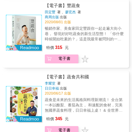
印度香辣豆泥糊／番茄皇帝豆回味湯／斯佩爾
錄，分享改變食物選擇，蔬食一樣能增肌減
一、兩種香菜細末來提味，最後添些酥脆口感
（Vegan）風潮」，此飲食法最重要的概念就是
【電子書】豐蔬食
特小麥回味湯／普羅旺斯燉菜／紅豆番茄燉蛋
脂，身心靈更加美好！ 2.&獨家設計70道養顏
的食材，為餐點留下一抹餘韻。 【料理精選】
「零動物產品」。 藉由「全植物飲食」，不只
／義式烘蛋／番茄派／碧綠薄餅／鷹嘴豆咖哩
田定豐
著 、
廖宏杰
著
美味全植物私房食譜，主食X桌菜X點心X湯品
● 開胃小點與前菜 碧綠鷹嘴豆泥／蔬食餅排／
能讓身體機能恢復「平衡」、「乾淨」與「營
／綠塔吉鍋／蔬食漢堡／綠意手抓飯／墨西哥
商周出版
出版
多樣組合！ 3.&搭配「勻體運動計畫」，粉絲
孟買風味小點／綠魚子醬風味普切塔／日式芝
養」，並且在了解全植物飲食背後的動機──對
2020/08/01 出版
塔可餅／越南蕎麥米線／豆排／酥炸豆腐／義
實證最有效New Me減脂運動指導！ 4.&全植物
麻紅豆捲／烤毛豆／蔬菜捲／中東風味油炸鷹
地球的友好、對動物的善意、對環境的潛移默
式大麥燉飯／甜椒餡餅／金黃豆糊／蔬食串燒
暢銷作家、美食家田定豐跟你一起走遍大街小
飲食貼心QA整理，詳細解說釋疑！& *** 各界
嘴豆丸子／布利尼薄餅／花豆普切塔／墨西哥
化，都能讓我更堅定地執行「全植物飲食計
● 甜點 鷹嘴豆巧克力蛋糕／超勁量松露球／司
巷， 發現好好吃蔬食的新生活型態！ 「你什麼
推薦： 隨著時代進步，「無肉不歡」的飲食觀
捲餅／蔬食春捲／墨西哥薄餅／綠披薩／湯品
畫」。 執行全植物飲食，同樣能夠享受飲食的
康／莓果藜麥糊／超級馬芬／格子鬆餅／藍蛋
時候開始吃素的？」這是我最常被問到的一個
念大大地改變，不僅要吃得好，更要吃得健
與沙拉／義式鷹嘴豆雜菜湯／綠甜心／珊瑚紅
美好與口腹之慾，在執行計畫的過程中，會更
白奶昔／豆腐風味法式土司／輕糖巧克力冰淇
問題。而每當被問及這個問題時，我都會想起
康，透過多元的烹調方式，以及正確的食材選
椰奶／義大利雜菜湯／春綠濃湯／無敵高湯／
315
關心自己的身體狀況，懂得聆聽需求而進食，
Readmoo
特價
元
淋／杏仁酥餅／無敵布朗尼
二十多年前，那段黑色的日子。但我並不害怕
用，打造出蔬食新面貌，也能夠「無肉亦可
泰式高湯／塔布勒鷹嘴豆沙拉／馬雅沙拉／冬
不再盲目地將食物塞入口中。 我希望維根蔬食
想起那段日子，就是因為有那些經歷，我轉而
歡」。──文青主廚Jerry陳昆煌
季風情／墨西哥沙拉／印加風味塔布勒沙拉／
風潮不只是一種流行性的飲食方式，而是一種
電子書
開始吃素，成就了現在的我──一個更好版本的
紅珍珠大麥／酥烤土司豆腐／群島沙拉／碧綠
態度、一種主張。你準備好跟我一起開始Vegan
自己。 「從我決定吃素的那一天起，從未有一
丼飯／斯佩爾特小麥沙拉 ● 主菜 墨西哥風味蔬
Life了嗎？ ／本書特色／ 1.&作者親身體驗紀
天動搖過我的決心，在這近二十年的時光中，
食／智利風味餐／蔬菜咖哩／義式春天燉飯／
錄，分享改變食物選擇，蔬食一樣能增肌減
這一項堅持漸漸內化成了我的動力，一點一滴
【電子書】蔬食共和國
印度香辣豆泥糊／番茄皇帝豆回味湯／斯佩爾
脂，身心靈更加美好！ 2.&獨家設計70道養顏
改變了我，擺脫了過去金童的標籤、變得踏
李耀堂
著
特小麥回味湯／普羅旺斯燉菜／紅豆番茄燉蛋
美味全植物私房食譜，主食X桌菜X點心X湯品
實。我的失眠、憂鬱症不知不覺地不藥而癒，
日日幸福
出版
／義式烘蛋／番茄派／碧綠薄餅／鷹嘴豆咖哩
多樣組合！ 3.&搭配「勻體運動計畫」，粉絲
而這一切改變的起始，來自我從未給自己制
2020/06/17 出版
／綠塔吉鍋／蔬食漢堡／綠意手抓飯／墨西哥
實證最有效New Me減脂運動指導！ 4.&全植物
約，因為制約形成秩序，秩序會框架住人。而
蔬食是未來的生活風格與料理新潮流！ 全台第
塔可餅／越南蕎麥米線／豆排／酥炸豆腐／義
飲食貼心QA整理，詳細解說釋疑！& *** 各界
吃素的過程中，我不僅真正得到了自由，更清
一本以酪梨、番茄為主， 和速配的食材，完美
式大麥燉飯／甜椒餡餅／金黃豆糊／蔬食串燒
推薦： 隨著時代進步，「無肉不歡」的飲食觀
楚我應該去做的事，從此變得踏實，不再漫無
無國界蔬食料理，日日幸福上桌！ & 全世界都
● 甜點 鷹嘴豆巧克力蛋糕／超勁量松露球／司
念大大地改變，不僅要吃得好，更要吃得健
目的。」 基於一個讓世界更美好的價值信仰，
在瘋酪梨，營養價值高，含有可幫助維持免疫
康／莓果藜麥糊／超級馬芬／格子鬆餅／藍蛋
康，透過多元的烹調方式，以及正確的食材選
345
就從一周吃一天的蔬食開始！ 想嘗試改變飲食
Readmoo
特價
元
系統健康的維生素E，和幫助維持體內血膽固醇
白奶昔／豆腐風味法式土司／輕糖巧克力冰淇
用，打造出蔬食新面貌，也能夠「無肉亦可
方式的時候，就像堅持做一件事，能堅持下去
恆定的不飽和脂肪酸；不論是國產或是進口，
淋／杏仁酥餅／無敵布朗尼
歡」。──文青主廚Jerry陳昆煌
就是一種意志力的展現。我們的意志力可以展
電子書
都可以運用在飲食上，食譜的變化很豐富。 &