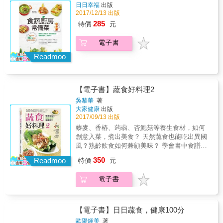
蔔、蘆筍、萵苣、高麗菜、花椰菜、小黃瓜、
日日幸福
出版
開始，進而自製植物乳品與香料粉、熬煮鮮甜
量破表，來一杯自然甘甜的深焙糙米茶，在家
2017/12/13 出版
四季豆、豌豆、甜玉米、馬鈴薯、南瓜、蕃茄
營養的蔬菜高湯、選用「有生命的油」
享受細火慢炒的樂趣。 ＊有感冒前兆，喝一碗
等32種家常食材，變身105道新潮流創意料理。
&hellip;&hellip;創意變化出植物性飲食的美妙新
285
特價
元
蘋果葛根湯，幫助你恢復滿滿元氣。 全書收錄
& 本書特色 & 1. 以蔬果食材為主題，透過簡要
風味：以地瓜葉做煎餅、紫地瓜做薄餅、用紅
76道中西式常備食譜，結合中華料理的豪邁闊
的知識剖析及烹飪教學示範，提倡創新蔬食概
藜製成可樂餅、以菠菜和燕麥做成鹹馬芬，還
電子書
氣，日式飯糰與味噌湯的小家碧玉，西式鬆
念與生活風格，追求飲食美感。不只強調健
有慕斯口感的純素檸檬塔&hellip;&hellip;捨棄了
餅、司康和鹹派的細膩調味&hellip;&hellip;包含
Readmoo
康，更重視食材原味特質，每道菜都宛如藝術
蛋和奶油，味蕾卻更有驚喜體驗。 ＊豆腐脫水
正餐、甜點零食、風味飲品，滿足一日三餐、
品一般，令人賞心悅目。 2. 介紹32種季節性蔬
做成的清爽起司，鹹鹹香香，灑在沙拉、燉
午茶及特殊日子的純蔬料理，一次端上桌。 ◎
果食材，分別撰述其生長特性、風味特徵、最
飯、義大利麵上，十分對味。 ＊孜然、芫荽
簡單有味的餐桌日常，飲食美學就在生活中！
適合的採收、挑選、處理、儲存與烹飪方式，
籽、葛縷子以小火炒香，研磨至質地均勻呈粉
【電子書】蔬食好料理2
你知道燙完鮮嫩豆子的水有多甘甜？紅蘿蔔蒂
並進一步示範食譜實作，根據其色、香、味等
末狀，就是百搭的香料鹽。 ＊營養酵母嘗起來
頭、南瓜籽、蘋果芯、粗菜梗，也大有妙用？
吳黎華
著
條件，列舉出最適合的食材搭配方式。 3. 收錄
有起司和堅果味，搭配南瓜籽和葵花籽獨特的
在追求速成、簡便的同時，往往忽略了生活中
大家健康
出版
105道以蔬食為主角的食譜，包括作者自營餐廳
鮮味，適合用來製作需要淡淡發酵味的佐料。
一些細節和小樂趣。Wendy以細膩的散文筆
2017/09/13 出版
之人氣名菜、主題餐會特選、家傳私房料理、
＊不想攝取過多糖分，就加入桂圓、柿乾、葡
調，分享二十餘篇抒情札記，娓娓說來每道料
藜麥、香椿、蒟蒻、杏鮑菇等養生食材，如何
廚藝生涯所學，及自行研發之創意佳餚，包含
萄乾來取代，營養又增添香氣。 ＊一般甜飲熱
理的製作靈感、配方調味及簡約生活的日常觀
創意入菜，煮出美食？ 天然蔬食也能吃出異國
前菜、小菜、主餐、甜點、飲料與佐醬，種類
量破表，來一杯自然甘甜的深焙糙米茶，在家
想，進而探討人與食物的種種連結，提倡吃
風？熟齡飲食如何兼顧美味？ 學會書中食譜，
多元，菜色豐富。
享受細火慢炒的樂趣。 ＊有感冒前兆，喝一碗
「真」食物、「全」食物、善待土地，涵蓋日
你也能為自己和家人的健康，輕鬆料理上桌！
蘋果葛根湯，幫助你恢復滿滿元氣。 全書收錄
350
Readmoo
特價
元
常飲食美學的生活實踐，喚起人們對自然飲
★本書為2015年暢銷書《蔬食好料理》的姊妹
76道中西式常備食譜，結合中華料理的豪邁闊
食、簡單生活的嚮往。 飲食是由內而外的一種
作，第一本練基本功，這本學如何創意搭配養
氣，日式飯糰與味噌湯的小家碧玉，西式鬆
生活追求，透過本書，看廚房裡細緻的料理
電子書
生食材！ 本書特色 ◎本書結合最熱門的健康養
餅、司康和鹹派的細膩調味&hellip;&hellip;包含
人，如何深愛著餐桌上的每一樣食材，細品菜
生食材，快樂動手做，讓蔬食美味上桌！ ◎本
正餐、甜點零食、風味飲品，滿足一日三餐、
蔬清甜、細看菜葉瓜果入鍋烹煮的沸沸揚揚、
書為「藜麥」設計出沙拉、飯糰、湯品及輕食
午茶及特殊日子的純蔬料理，一次端上桌。 ◎
曼妙變化&hellip;&hellip;Wendy以有情有愛的眼
食譜，透過創意的料理，多元變化，吃到營
【電子書】日日蔬食，健康100分
簡單有味的餐桌日常，飲食美學就在生活中！
光和一雙巧手，分享用心料理、細緻過生活的
養。 ◎樂齡族，該如何吃進營養？本書選擇富
你知道燙完鮮嫩豆子的水有多甘甜？紅蘿蔔蒂
歐陽鍾美
著