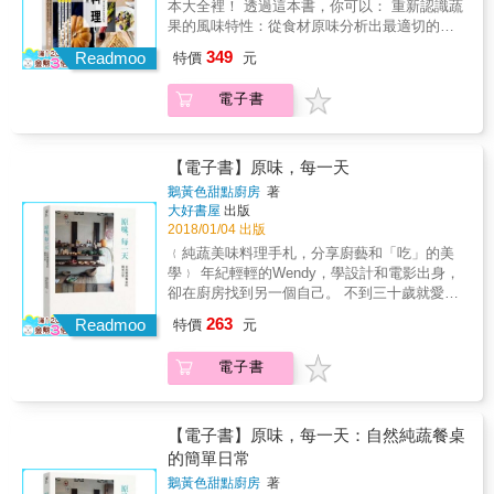
無窮無盡。」全球埋首開發蔬食料理的第一線
本大全裡！ 透過這本書，你可以： 重新認識蔬
主廚可以這麼一直列下去，當在菜單上聲明
果的風味特性：從食材原味分析出最適切的用
「我們不提供素食友好食物」的David Chang也
量 學會更講究地挑整食材：選購、清洗、切
349
Readmoo
特價
元
開始沉迷於蔬菜時，我們目睹了全球廚藝正在
割、分裝和儲存 找出最適合的料理方式：蒸、
展開一場驚人的歷史變革：健康、生態永續、
炒、煮、烤、醃漬或生食 蔬果與肉類最加分的
電子書
糧食正義，都很重要，但也都只是蔬食的附加
搭配方式：調和出健康與美味最均衡的比例 &
價值。我們吃蔬食，是因為蔬食擁有最深邃的
從前菜到甜點，從產地到餐桌，這本書彷彿一
美味。 而這一切都要回到蔬食的核心：風味組
場蔬食上菜秀，英倫名廚布林把蔬菜、水果、
合。本書承繼《風味聖經》《酒食聖經》，再
香草等各種食材發揮到極致。 這不是一本素食
【電子書】原味，每一天
次引領廚藝界深入食物世界，開啟風味的探
食譜書，而是教你如何把蔬食當作主角，而非
鵝黃色甜點廚房
著
險，讓你了解讓蔬菜釋放出最佳風味的烹飪和
永遠只能淪為配角；就像你對待上等牛排的態
大好書屋
出版
調味方式，並懂得思考風味相容的原則。全書
度一樣，布林教你如何用同樣的創意和尊重，
2018/01/04 出版
收錄近600項植物性食材、千則大廚祕訣，配出
來處理看起來最卑微的蔬果食材，就讓馬鈴
﹛純蔬美味料理手札，分享廚藝和「吃」的美
3萬筆以上的對味關係，讓你得以突破食譜的阻
薯、高麗菜、豌豆、蘆筍、南瓜&hellip;&hellip;
學﹜ 年紀輕輕的Wendy，學設計和電影出身，
隔，將風味層層相疊，發展出無窮菜色。 【本
占據你家廚房最重要的位置吧！ & 英國倫敦的
卻在廚房找到另一個自己。 不到三十歲就愛上
書帶你】 ．一一探索鹹、酸、苦、甜、鮮五種
奧黛特（Odette&#39;s）餐廳，時常舉辦一種
純蔬食的Wendy說， 吃蔬食不是為了「健
主要味道，以及調和這些味道的方法。 ．運用
263
在當地很受歡迎的主題式分享晚宴，餐廳的主
Readmoo
特價
元
康」，單純是追求好吃而已。 如何將無蛋無奶
特定食材和技巧製造出層次感，讓風味變得更
人布林‧威廉斯，每次都會選定一種當季蔬果為
的蔬果料理做出變化和極致美味？ Wendy大方
深厚或更清爽。 ．以3萬筆以上的對味關係
主題來設計菜單，從前菜、主餐、甜點到飲
電子書
公開多年來鑽研純素甜點製作和中西式餐飲的
&mdash;&mdash;從絕對要試的「天作之合」
料，都必須以這款蔬果為主角，尤其是主餐，
料理心得， 更將遠赴美國天然烹飪學院習得的
（只占所有風味搭配的1-2%），到高度推薦、
若要搭配肉類或海鮮，也不能讓它們喧賓奪
全食、有機料理美學，落實在煮食生活中， 教
經常受到推薦、受到推薦&mdash;&mdash;來
主，因為蔬果才是重點。 & 本書並非專為素食
你做出一道道美味不打折、口感豐盈、喚醒味
【電子書】原味，每一天：自然純蔬餐桌
發展自己的食譜及廚藝。 ．優遊於全美大廚寶
者寫成，而是一本以「如何讓蔬果成為餐點主
覺的自然純蔬料理。 ◎蔬食新生活，無蛋無奶
的簡單日常
貴的烹飪祕訣、思考以及私房菜。 ．認識蔬食
角而非配角」為主旨的著作。曾獲英國AA
的純植物料理一樣好吃！ 照顧好生活中的每件
的健康價值，各種蔬食運動背後的精神及重要
Rosette Award for culinary excellence三星殊
鵝黃色甜點廚房
著
小事，就從「飲食」開始！對食物充滿愛和情