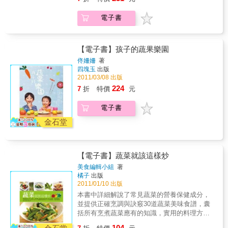
讓廚房世界變得更有趣！物價一直漲，只聽到
鉀、鎂、鈣、磷、優質纖維素、微量元素、優
美味輕食；用蛋餅皮或潤餅皮捲可以當營養早
往上沒往下，但荷包總是沒增反減，許多人常
質蛋白質等；而且──脂肪含量僅0.1%，只要不
電子書
餐；用蔬菜或海苔包則是一道清爽小菜；夾大
抱怨一張千元鈔票到市場採買，沒買到多少食
下油鍋狠炸，還是熱量超低的減肥聖品！從飽
亨堡就是吃飽吃巧的中餐！◆ 可以吃到滿足果
材即花光光了，於是大家對於「吃」已經變得
足主食、下飯好菜、爽口輕食、懶人涼拌，到
肉感的【馬鈴薯厚片】，想吃日式的就碳烤一
非常不大方了。擁有這本料理書將幫助你達到
誘人下午茶、香噴噴宵夜、美味甜點；不管是
下佐柚子味噌；想吃下飯的，就蒸熟後鋪上炒
省錢，亦能烹調出一桌色香味俱全、營養滿滿
【電子書】孩子的蔬果樂園
要30元上菜還是10分鐘搞定，不論是小孩帶便
得香香的豆酥；想吃零食時，切薄一點再烤，
的菜餚。你是否曾發現本來計劃好好與家人享
當、招待親朋好友，或是犒賞自己吃頓豪華
佟姍姍
著
就有洋芋片酥脆的口感。◆ 想不到要怎麼料理
受飯菜香，而準備開始烹調時，才發現剛買回
四塊玉
出版
的，馬鈴薯在手，都可以辦得到！馬鈴薯有這
就切成【馬鈴薯丁】吧！加杏仁粉和紅豆可變
來的蔬菜還沒用就已經發黃、腐爛了，不僅佔
2011/03/08 出版
麼多迷人之處，也難怪蘭姆會想天天吃、餐餐
出幸福甜點；拌成一份馬鈴薯沙拉，填大亨
用冰箱空間而且傷了荷包。為了幫忙碌工作或
吃、連點心時間都想吃……這下子問題來了，
224
7
折
特價
元
飽、夾吐司、夾漢堡都OK；和香菇丁、蒟蒻丁
單身，無法天天下廚者解決蔬菜買了用不完的
再美味的食物都有吃膩的時候，就算蘭姆不
和地瓜粉揉成小丸子再裹上白米拿去蒸，就是
煩惱。於是本書挑選了20種適合久放的蔬菜來
膩，蘭姆身邊的人也會膩，那麼，要怎麼吃才
電子書
珍珠洋芋丸！◆ 可塑性超強的【馬鈴薯泥】混
變化料理，甚至也能做出不可置信的簡易點
不會讓身邊的人發現自己其實天天都在吃馬鈴
進麵糊裡可以做麵包、做馬芬；填入小塔皮裡
心。＜精選耐放蔬菜20種＞馬鈴薯、地瓜、南
金石堂
薯呢？懶人蘭姆自有妙計──◆ 炒一鍋【馬鈴薯
再烤一烤就是小巧可愛的馬鈴薯泥塔；想要展
瓜、芋頭、山藥、白蘿蔔、紅蘿蔔、冬瓜、高
蔬菜絲】，用墨西哥餅皮捲就成了郊遊餐盒的
現廚藝時，馬鈴薯泥還能變身超口感的維吉那
麗菜、白菜、洋蔥、蕃茄、甜椒、青椒、西洋
美味輕食；用蛋餅皮或潤餅皮捲可以當營養早
吉（馬鈴薯雞塊）。◆ 大家都愛的【馬鈴薯
芹、茄子、玉米、杏鮑菇、小黃瓜、四季豆本
餐；用蔬菜或海苔包則是一道清爽小菜；夾大
【電子書】蔬菜就該這樣炒
塊】，和迷迭香一起泡橄欖油後再烤過，佐咖
書特色1. 步驟圖教學，深入淺出描述烹調技
亨堡就是吃飽吃巧的中餐！◆ 可以吃到滿足果
哩椒鹽吃，比炸薯條更美味；和蔬菜、薑黃粉
巧。2. 提早採買，不擔心颱風天菜價上漲。3.
美食編輯小組
著
肉感的【馬鈴薯厚片】，想吃日式的就碳烤一
和馬沙拉綜合香料一起拌抄，就變成印度風的
橘子
出版
一家之煮、單身貴族、頂客族、窮學生都需要
下佐柚子味噌；想吃下飯的，就蒸熟後鋪上炒
馬鈴薯咖哩！◆ 馬鈴薯切塊切絲切丁都懶的
2011/01/10 出版
的節約料理書。4. 每天變化新菜色，滿足全家
得香香的豆酥；想吃零食時，切薄一點再烤，
你，就【整顆馬鈴薯】直接料理吧！先蒸熟，
大小的胃口，吃得營養又健康。5. 善用鍋具省
本書中詳細解說了常見蔬菜的營養保健成分，
就有洋芋片酥脆的口感。◆ 想不到要怎麼料理
剖開填入餡料鋪上乳酪絲，再送烤箱烤，就是
時且省力，讓廚房世界變得更有趣！
並提供正確烹調與訣竅30道蔬菜美味食譜，囊
就切成【馬鈴薯丁】吧！加杏仁粉和紅豆可變
夜市美味──「起司烤馬鈴薯」的懶人變化版。
括所有烹煮蔬菜應有的知識，實用的料理方法
出幸福甜點；拌成一份馬鈴薯沙拉，填大亨
《低卡少油省荷包！懶人料理馬鈴薯365變》維
是家庭必備的食譜保健書籍。
飽、夾吐司、夾漢堡都OK；和香菇丁、蒟蒻丁
104