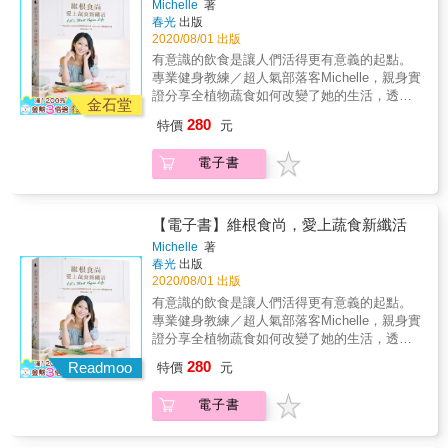
－－－－－－－◉ 書中精彩內容預告 ◉－－－
Michelle
著
詢， 依個人習慣，輕鬆愉快地使用這本書。
豆、扁豆等各種豆類，以及豆腐、堅果到異國
－－－－－－－－－－－ 【最優的植物系蛋
春光
出版
食材天貝（Tempeh），認識植物界的高蛋白明
白】 －鷹嘴豆 －小豌豆 －小扁豆 －蛋白質 －
2020/08/01 出版
星，學會如何活用於日常料理。 今日，我們似
花豆 －小紅豆 －綠豆 －蠶豆 －藜麥 －毛豆
有意識的飲食是讓人們活得更有意義的起點。
乎比過去更明白如何管控疾病與老化過程。我
－天貝 －豆漿 －豆腐 －種籽與油質堅果 【設
專業健身教練／超人氣部落客Michelle，親身實
們意識到照顧自己的身體是多麼重要，好好進
計個人專屬的植物系蛋白菜單】 絕不是嚴格的
證分享全植物蔬食如何改變了她的生活，透過
食，對身體又有多大的益處。健康的飲食不僅
金石堂
規則，而是藉此協助您創造一些非常個人化口
選擇「原型穀物」、「當季蔬果」、「簡易烹
會反應在活力上，也會讓身體舒暢，更能讓我
280
特價
元
味與口感的菜色。首先，挑選您的植物性蛋白
調」，就能感受截然不同的身心愉悅，小毛病
們對整體生活保持更正向的視野。而從植物中
質，然後選定您喜歡的菜色類型，再依自己喜
不藥而癒，睡眠深沉，精神滿足，體態纖盈，
攝取的綠色蛋白質，比肉類更有益於健康，不
電子書
好補充幾樣蔬菜，隨後選擇口味風格，看您想
增強免疫力，對地球友善，與自然友好，身心
僅低脂肪、高纖維，更富含維他命與礦物質。
要來點地中海風格，還是帶點勁辣口味，加
更健康美麗，迎接嶄新的每一天！ 有意識的飲
本書收錄多種受到世界各地不同飲食文化的啟
一、兩種香菜細末來提味，最後添些酥脆口感
食，Youre what you eat 近年全球興起「維根
發、以蔬食為主的蛋白質料理，不僅營養健
的食材，為餐點留下一抹餘韻。 【料理精選】
（Vegan）風潮」，此飲食法最重要的概念就是
【電子書】維根食尚，愛上蔬食新纖活
康，也注重口感和風味。相信在品嘗後，人人
● 開胃小點與前菜 碧綠鷹嘴豆泥／蔬食餅排／
「零動物產品」。 藉由「全植物飲食」，不只
都能體會植物系高蛋白料理的魅力。 －－－－
Michelle
著
孟買風味小點／綠魚子醬風味普切塔／日式芝
能讓身體機能恢復「平衡」、「乾淨」與「營
春光
出版
－－－－－－－◉ 書中精彩內容預告 ◉－－－
麻紅豆捲／烤毛豆／蔬菜捲／中東風味油炸鷹
養」，並且在了解全植物飲食背後的動機──對
2020/08/01 出版
－－－－－－－－－－－ 【最優的植物系蛋
嘴豆丸子／布利尼薄餅／花豆普切塔／墨西哥
地球的友好、對動物的善意、對環境的潛移默
白】 －鷹嘴豆 －小豌豆 －小扁豆 －蛋白質 －
有意識的飲食是讓人們活得更有意義的起點。
捲餅／蔬食春捲／墨西哥薄餅／綠披薩／湯品
化，都能讓我更堅定地執行「全植物飲食計
花豆 －小紅豆 －綠豆 －蠶豆 －藜麥 －毛豆
專業健身教練／超人氣部落客Michelle，親身實
與沙拉／義式鷹嘴豆雜菜湯／綠甜心／珊瑚紅
畫」。 執行全植物飲食，同樣能夠享受飲食的
－天貝 －豆漿 －豆腐 －種籽與油質堅果 【設
證分享全植物蔬食如何改變了她的生活，透過
椰奶／義大利雜菜湯／春綠濃湯／無敵高湯／
美好與口腹之慾，在執行計畫的過程中，會更
計個人專屬的植物系蛋白菜單】 絕不是嚴格的
選擇「原型穀物」、「當季蔬果」、「簡易烹
泰式高湯／塔布勒鷹嘴豆沙拉／馬雅沙拉／冬
280
關心自己的身體狀況，懂得聆聽需求而進食，
Readmoo
特價
元
規則，而是藉此協助您創造一些非常個人化口
調」，就能感受截然不同的身心愉悅，小毛病
季風情／墨西哥沙拉／印加風味塔布勒沙拉／
不再盲目地將食物塞入口中。 我希望維根蔬食
味與口感的菜色。首先，挑選您的植物性蛋白
不藥而癒，睡眠深沉，精神滿足，體態纖盈，
紅珍珠大麥／酥烤土司豆腐／群島沙拉／碧綠
風潮不只是一種流行性的飲食方式，而是一種
電子書
質，然後選定您喜歡的菜色類型，再依自己喜
增強免疫力，對地球友善，與自然友好，身心
丼飯／斯佩爾特小麥沙拉 ● 主菜 墨西哥風味蔬
態度、一種主張。你準備好跟我一起開始Vegan
好補充幾樣蔬菜，隨後選擇口味風格，看您想
更健康美麗，迎接嶄新的每一天！ 有意識的飲
食／智利風味餐／蔬菜咖哩／義式春天燉飯／
Life了嗎？ ／本書特色／ 1.&作者親身體驗紀
要來點地中海風格，還是帶點勁辣口味，加
食，Youre what you eat 近年全球興起「維根