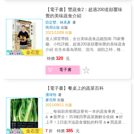
濕邪護脾胃。 ✑24節氣養生食療&mdash;夏季
【寒露】夜間氣溫降低，調養著重滋陰潤燥及
多，不只是因為他努力，更是因為他很幸運。
篇 【立夏】天氣漸熱，肝氣轉弱心氣增，飲食
增強免疫力。 【霜降】北方露水凝為霜，養生
幸運是上天的餽贈，他要珍惜這種幸運，將自
【電子書】豐蔬食2：超過200道顛覆味
宜清淡補水分。 【小滿】濕熱氣候易讓人不
應藏精氣，宜平補忌暴食。 ✑24節氣養生食療
己擁有的與其他人分享。 《豐蔬食》於焉誕
覺的美味蔬食介紹
安，清熱利濕的食物可解煩悶。 【芒種】暑濕
&mdash;冬季篇 【立冬】寒邪易入侵，補冬補
生，他試著分享自己所知道的一切：蔬食如何
困脾更要當心粽子，清熱祛濕食材開胃消脹。
田定豐、林承彥
著
嘴空，適合滋補或食療養生。 【小雪】天氣轉
改變他的生活態度；蔬食也可以做出各種讓人
商周出版
出版
【夏至】天熱食慾差，護心冷食不可多，補充
寒應減少精氣神消耗，除淨燥熱準備過冬。
垂涎三尺、色香味俱全的菜色；蔬食的口感也
2021/12/09 出版
水分為優先。 【小暑】避免太陽過度曝曬，養
【大雪】提高人體免疫和抗寒力，季節蔬菜有
可以很有層次&hellip;&hellip;《豐蔬食2》則是
生宜開胃、除濕、助消化。 【大暑】高溫高濕
達人掃雷帶路，全台美味蔬食品鑑指南 75家餐
益冬天食補。 【冬至】陽氣弱陰氣盛，調養體
源於分享後所得到的回饋，從讀者的回應中，
大地像蒸籠，降火排濕食材治『苦夏症。』
廳、小吃評鑑，超過200道顛覆味覺的美味蔬食
質好時機，適合補腎強心。 【小寒】寒氣最
他知道自己確實可以一點一點地影響、改變他
✑24節氣養生食療&mdash;秋季篇 【立秋】陽
介紹 在生命最為黑暗、混沌、崩陷之時，種子
盛，心腎陽氣易不足，宜熱食以滋補身體。
人，並從中得到更多快樂。 延續《豐蔬食》的
金石堂
氣漸收，養生重保養及收藏，飲食宜滋陰潤
音樂、豐文創創辦人田定豐接觸了蔬食，本以
【大寒】天寒宜早睡晚起，保暖固腎養心，避
寫作風格、維持神祕客的暗訪方式，吃遍全台
320
特價
元
肺。 【處暑】暑熱終結轉秋燥，預防秋老虎首
為不過是小小的飲食習慣改變，卻連帶影響了
免過度進補。
近百間蔬食餐廳，嚴格篩選出70多家家值得推
重滋陰清熱潤燥。 【白露】日夜溫差大，勿貪
人生的各個面向，包括生活態度與價值觀。 吃
薦的餐廳及小吃、分享10道以水果入菜的手作
電子書
涼。宜滋補養陰，轉骨好時機。 【秋分】日夜
素二十多年，田定豐意識到，世上沒有什麼事
料理食譜，透過文字與圖片，引領讀者享用一
相等，人體也宜用溫潤的食材達到陰陽平衡。
情是理所應當的。他之所以能夠得到的比別人
道道蔬食饗宴。 在餐廳評鑑標準上，仍維持固
【寒露】夜間氣溫降低，調養著重滋陰潤燥及
多，不只是因為他努力，更是因為他很幸運。
有的四個等級，分別是「推薦」、「一星」、
增強免疫力。 【霜降】北方露水凝為霜，養生
幸運是上天的餽贈，他要珍惜這種幸運，將自
【電子書】餐桌上的蔬菜百科
「二星」與「三星」。 推薦：菜色新穎或口味
應藏精氣，宜平補忌暴食。 ✑24節氣養生食療
己擁有的與其他人分享。 《豐蔬食》於焉誕
佳，值得一嚐。 一星：料理讓人驚艷，其他部
潘瑋翔
著
&mdash;冬季篇 【立冬】寒邪易入侵，補冬補
生，他試著分享自己所知道的一切：蔬食如何
麥浩斯
出版
分也達到基本水準。 二星：廚藝精湛，品嚐到
嘴空，適合滋補或食療養生。 【小雪】天氣轉
改變他的生活態度；蔬食也可以做出各種讓人
2021/09/11 出版
其獨特，菜色具識別度。 三星：匠心獨具，引
寒應減少精氣神消耗，除淨燥熱準備過冬。
垂涎三尺、色香味俱全的菜色；蔬食的口感也
領潮流，短期之內難以被複製或取代。 《豐蔬
＿＿每個廚房都應該要有一本的蔬食事典＿＿
【大雪】提高人體免疫和抗寒力，季節蔬菜有
可以很有層次&hellip;&hellip;《豐蔬食2》則是
食2》更調整了順序編排，採用地域畫分，將台
& ★最齊全！353種四季蔬菜圖解全收錄 ★好
益冬天食補。 【冬至】陽氣弱陰氣盛，調養體
源於分享後所得到的回饋，從讀者的回應中，
灣本島共16個行政區域分為北（雙北、桃園、
上手！115道洋溢蔬食優點的料理 &★買蔬菜、
質好時機，適合補腎強心。 【小寒】寒氣最
他知道自己確實可以一點一點地影響、改變他
新竹）、中（苗栗、台中、彰化、南投、雲
烹蔬食的最佳食材知識百科 & 蔬菜是日常飲食
盛，心腎陽氣易不足，宜熱食以滋補身體。
385
人，並從中得到更多快樂。 延續《豐蔬食》的
金石堂
7
折
特價
元
林）、南（嘉義、台南、高雄、屏東）、東
中重要且不可缺少的食材， 種類豐富，吃法精