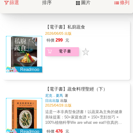
篩選
排序
圖片
條列
【電子書】私廚蔬食
2026/06/05 出版
299
特價
元
電子書
Readmoo
【電子書】蔬食料理聖經（下）
尼克．夏馬
著
日出出版
出版
2025/04/28 出版
這是一本非典型食譜書！以蔬菜為主角的健康
美味提案：50+家庭食譜 × 150+烹飪技巧 ×
100%植物科學We are what we eat!!你真的認
識每天吃的蔬菜嗎？從產地、生物學、烹飪技
476
Readmoo
特價
元