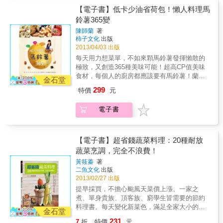
味？221種蔬菜實用小知識，烹煮食物好指南。
天買不到新鮮葉菜類時，可長期保存的馬鈴薯
【電子書】低卡少油省荷包！懶人料理馬
*一看就懂的知識全圖解從挑選、保存、處理到
絕對是最佳的選擇。◆ 平價方便取得：馬鈴薯
鈴薯365變
用法，1500張以上清楚圖解，立刻學會各種蔬
平價又有飽足感，備個幾顆放家裡，省荷包又
菜的辨別方法及料理秘訣。*新手也能做好菜，
陳師蘭
著
可以不挨餓。◆ 料理方式簡單：適合料理新
收錄108道美味料理善用蔬菜風味，簡單烹調就
柿子文化
出版
手，戰勝馬鈴薯就是掌控廚房的第一步啦！◆
美味。108道最好上手的創意食譜。好吃，就這
2013/04/03 出版
風味百吃不厭：馬鈴薯可不只是炸薯條好吃，
麼簡單！
每天用力想菜單，不如來顆馬鈴薯發揮懶散的
適合與各式食材、香草、調味料搭配，料理方
極致，又創造365種美味可能！超高CP值美味
式多變而且充滿驚喜，從主食、輕食、菜餚、
食材，每個人的廚房都應該要有馬鈴薯！蘭姆
點心、湯品都可，皆有其獨特迷人滋味。◆ 營
金石堂
又來了！這次，蘭姆將發揮自己對「馬鈴薯」
養而且低卡：富含維生素B群、維生素C、□、
299
特價
元
的瘋狂熱愛──據說已達「只要幾天不見她，就
鉀、鎂、鈣、磷、優質纖維素、微量元素、優
彷彿身邊缺少了什麼，每次見到她，眼光就再
質蛋白質等；而且──脂肪含量僅0.1%，只要不
電子書
也難以離開，只想緊握住她，將她變成生命的
下油鍋狠炸，還是熱量超低的減肥聖品！從飽
一部分」的中毒地步──簡單料理超好用、超好
足主食、下飯好菜、爽口輕食、懶人涼拌，到
吃、超好瘦的馬鈴薯！◆ 可以長期保存：颱風
誘人下午茶、香噴噴宵夜、美味甜點；不管是
天買不到新鮮葉菜類時，可長期保存的馬鈴薯
【電子書】超省錢蔬菜料理：20種耐放
要30元上菜還是10分鐘搞定，不論是小孩帶便
絕對是最佳的選擇。◆ 平價方便取得：馬鈴薯
蔬菜烹調，完全不浪費！
當、招待親朋好友，或是犒賞自己吃頓豪華
平價又有飽足感，備個幾顆放家裡，省荷包又
的，馬鈴薯在手，都可以辦得到！馬鈴薯有這
黃筱蓁
著
可以不挨餓。◆ 料理方式簡單：適合料理新
麼多迷人之處，也難怪蘭姆會想天天吃、餐餐
二魚文化
出版
手，戰勝馬鈴薯就是掌控廚房的第一步啦！◆
吃、連點心時間都想吃……這下子問題來了，
2013/02/27 出版
風味百吃不厭：馬鈴薯可不只是炸薯條好吃，
再美味的食物都有吃膩的時候，就算蘭姆不
提早採買，不擔心颱風天菜價上漲。一家之
適合與各式食材、香草、調味料搭配，料理方
膩，蘭姆身邊的人也會膩，那麼，要怎麼吃才
煮、單身貴族、頂客族、窮學生皆需要的節約
式多變而且充滿驚喜，從主食、輕食、菜餚、
不會讓身邊的人發現自己其實天天都在吃馬鈴
料理書。每天變化新菜色，滿足全家大小的胃
點心、湯品都可，皆有其獨特迷人滋味。◆ 營
金石堂
薯呢？懶人蘭姆自有妙計──◆ 炒一鍋【馬鈴薯
口，吃得營養又健康。善用鍋具省時且省力，
養而且低卡：富含維生素B群、維生素C、□、
231
7
折
特價
元
蔬菜絲】，用墨西哥餅皮捲就成了郊遊餐盒的