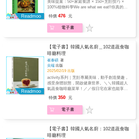
助你更輕鬆掌握烹調方法，提升料理成功率。
美味提案：50+家庭食譜 × 150+烹飪技巧 ×
──深入剖析蔬菜的營養、歷史與文化背景──本
本書的編排、研究和精心策畫的內容，呈現出
100%植物科學We are what we eat!!你真的認
書不只是食譜，更是一場「蔬菜的知識探
一種全新型態的參考型食譜書。所有令人食指
識每天吃的蔬菜嗎？從產地、生物學、烹飪技
476
索」。每類蔬菜章節不僅介紹它們的營養價
Readmoo
特價
元
大動的料理美照也皆出自作者之手，搭配清楚
術到美味食譜，帶你發掘蔬菜美味本質的無限
值，還包含其歷史背景、產地與文化影響，讓
易懂的教學插圖，視覺型學習者絕對會愛不釋
可能。本書深入研究蔬菜類別，從根莖類到豆
你從不同角度理解蔬菜魅力。──結合科學、營
電子書
手。這本食譜書是來自重量級料理高手的嘔心
類，再到綠葉蔬菜等。作者夏馬介紹了15類蔬
養與實驗精神，發揮蔬菜最高潛力──結合「農
瀝血之作，絕對值得收入你的食譜書架，更將
菜的產地、生物學和獨有特徵，幫助在家下廚
業」、「食品科學」與「烹飪藝術」，提供最
成為你一年四季、年復一年都會反覆翻閱的實
的你更懂得如何去選擇、儲存及烹飪。上百道
佳烹飪方法，讓蔬菜發揮最大風味。▌食材化學
用指南。※本書上冊主題為：葉菜、花菜、蔥
富有創意而平易近人的食譜，利用常見和罕見
【電子書】韓國人氣名廚＿102道蔬食咖
揭祕：為何切洋蔥讓人流淚？為何綠葉蔬菜跟
蒜、嫩莖、玉米與番薯篇
的蔬菜，讓餐點更多樣化，提供你美味和營養
啡廳料理
番茄放一起容易爛？▌食品保存學：哪些蔬菜適
兼具的家常烹飪靈感。──深入剖析蔬菜的營
合冷藏？哪些適合室溫存放？▌營養吸收原理：
崔泰碩
著
養、歷史與文化背景──本書不只是食譜，更是
尖端
出版
維生素A、D、E和K結合油脂食用才能有效吸
一場「蔬菜的知識探索」。每類蔬菜章節不僅
2025/02/19 出版
收。▌烹飪化學：焦糖化和梅納反應如何影響蔬
介紹它們的營養價值，還包含其歷史背景、產
菜的風味與色澤？──獨家「廚師筆記」與「烹
activity系列｜烹飪專屬美味，動手創造樂趣，
地與文化影響，讓你從不同角度理解蔬菜魅
飪祕訣」，提升料理細節──每類蔬菜皆有「烹
感受身體狀態，開啟健康世界。＼＼韓國超人
力。──結合科學、營養與實驗精神，發揮蔬菜
飪祕訣」，每道食譜也附有「烹飪漫談」與
氣蔬食咖啡廳菜單！／／假日宅在家也能享受
最高潛力──結合「農業」、「食品科學」與
Readmoo
「廚師筆記」，作者不藏私分享經年累月的珍
美好時光，做出熱門打卡咖啡廳料理！｜這本
「烹飪藝術」，提供最佳烹飪方法，讓蔬菜發
350
特價
元
貴經驗，這些小技巧能幫助你更輕鬆掌握烹調
食譜適合這樣的你......｜◎ 想開咖啡廳的你◎
揮最大風味。▌食材化學揭祕：為何切洋蔥讓人
方法，提升料理成功率。本書的編排、研究和
乳糖不耐、素食飲用者◎ 在家也想享受咖啡廳
流淚？為何綠葉蔬菜跟番茄放一起容易爛？▌食
電子書
精心策畫的內容，呈現出一種全新型態的參考
時光｜食譜特色｜◎ 烘焙新手也能夠簡單上手
品保存學：哪些蔬菜適合冷藏？哪些適合室溫
型食譜書。所有令人食指大動的料理美照也皆
◎ 重現咖啡廳人氣蔬食料理◎ 飲品、早午餐、
存放？▌營養吸收原理：維生素A、D、E和K結
出自作者之手，搭配清楚易懂的教學插圖，視
甜點全都有｜食譜包含｜◎ DRINKCOFFEE 咖
合油脂食用才能有效吸收。▌烹飪物理學：焦糖
覺型學習者絕對會愛不釋手。這本食譜書是來
啡MILK-TEA 奶茶MILK / JUICE / ADE 牛奶 /
【電子書】韓國人氣名廚：102道蔬食咖
化和梅納反應如何影響蔬菜的風味與色澤？──
自重量級料理高手的嘔心瀝血之作，絕對值得
果汁 / 氣泡飲SMOOTHIE 果昔ICE FLAKES
啡廳料理
獨家「廚師筆記」與「烹飪祕訣」，提升料理
收入你的食譜書架，更將成為你一年四季、年
刨冰◎ BRUNCHSOUP 湯SALAD 沙拉BUGER