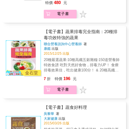
更開胃；黑芝麻的獨特香氣讓牛蒡纖維更有風
480
特價
元
謂真正的「挑食」、提供減少挑食的五感飲食
專業才賢跨界肯定推薦， 完整蒐錄並介紹各種
味；以蝦仁的鮮甜口感讓火龍果更具新意；以
對策。 讓孩子對蔬菜不抗拒、來自食育課的教
蔬果的種類、營養價值與熱量、 選購與保存
些許酸甜的梅肉讓樸實的山藥更開胃與護胃；
電子書
養心法～ Mini cook將分享食育課堂上的親子教
法、適合的烹調與切割法、主要盛產地與季
以蒜花生搭配西瓜、柚子及甜椒，讓蔬菜水果
養心法，從另個角度、不同方式帶爸媽與孩子
節， 讓您不再錯過當令食材，絕對吃得健康，
的組合，變得更讓人垂涎三尺；也以味噌、辣
一起親近蔬菜、認識蔬菜，一起來看看從餐桌
用得安心！ 是每個人廚房與餐桌必備，也是台
椒及香菇，讓清爽的蓮子可以整裝再出發。 &
延伸至土地與文化的有趣食育吧。 由親子料理
灣最有價值的百科全書！ & 以蔬果主題明確聚
【電子書】蔬果排毒完全指南：20種排
本書不但完整介紹市面上所有蔬果，清楚標示
老師設計、讓孩子食慾大開的食譜～ 由宋雅雯
焦，詳細介紹葉菜、根莖菜、花菜、芽菜、蕈
毒功效特強的蔬果
產地產季，詳細分析所具有的營養價值與熱
老師設計，即使是料理新手媽咪也能完成的親
菇、果菜與豆類七大類別共163種蔬菜，不但兼
量；更將每一種蔬果的英文名稱、學名與俗
聯合營養諮詢中心營養師
著
切食譜，而且好吃易做、還能和大孩子一起享
具廣度與深度，並據此設計174道色香味俱全又
名、選購方法、保存方法與適合的烹調法完全
康鑑
出版
受廚事樂趣，原來蔬菜料理能如此美味有變
健康滿分的中西日各國料理，將蔬果的鮮美詮
公開，不必擔心家裡大人、小孩挑剔的嘴巴，
2015/12/25 出版
化。
釋到淋漓盡致。 & 兩位廚師皆巧妙地以各種食
也滿足所有的味蕾，更照顧到全家人的營養攝
20種嚴選蔬果‧10種高纖五穀雜糧‧150道營養師
材特色及原味來變化口味，如運用奶味於大白
取。加上2000張圖文並茂的彩照，與營學養巧
特效食譜 吃對天然好食物，排毒力UP！ 食療
菜，讓柔綿、清香的口感更有層次；以簡單的
妙結合，絕對是一部家家戶戶必備的蔬菜百科
排毒效果佳，吃出健康100分！ & 20種高纖低
油醋提出水生菜的清爽；酸甜的大番茄讓肉醬
金石堂
巨作。 & 本書特色 & ◆特色1詳細圖片2400張
卡蔬果，天然最健康 生活中毒素無所不在，當
更開胃；黑芝麻的獨特香氣讓牛蒡纖維更有風
196
7
折
特價
元
帶領大家深入了解163種蔬果，且每一種蔬果皆
體內毒素累積過多，人就容易生病。別擔心！
味；以蝦仁的鮮甜口感讓火龍果更具新意；以
有圖文描述適合的切割法與烹調法，並學會如
營養師精選20種天然排毒蔬果，協助人體清除
些許酸甜的梅肉讓樸實的山藥更開胃與護胃；
電子書
何運用於174道料理。 ◆特色2完整身分介紹 提
廢物，重拾健康元氣生活。 & 150道排毒享瘦
以蒜花生搭配西瓜、柚子及甜椒，讓蔬菜水果
供蔬果檔案介紹、俗名與學名、主要產地、盛
食譜，身體無負擔 食安問題大家怕，自己做菜
的組合，變得更讓人垂涎三尺；也以味噌、辣
產季節，讓您不再錯過當令蔬果。 ◆特色3保
最安心！150道排毒特效食譜輕鬆做，通便、防
椒及香菇，讓清爽的蓮子可以整裝再出發。 &
存方法好清楚 本書可找到如何挑選品質好的蔬
癌、抗老、消腫、美肌功效一次滿足，身體清
【電子書】蔬食好料理
本書不但完整介紹市面上所有蔬果，清楚標示
果，當蔬果一次用不完，該如何保存及時間等
爽無負擔。 & 五穀雜糧排毒明星，腸道好幫手
產地產季，詳細分析所具有的營養價值與熱
吳黎華
著
資訊。 ◆特色4專業營養師審定 進一步了解蔬
特別企劃「五穀雜糧排毒明星排行榜」，五穀
大家健康
出版
量；更將每一種蔬果的英文名稱、學名與俗
果能帶來什麼營養，以及每100公克含多少熱
雜糧含豐富膳食纖維及植物固醇，是幫助腸道
2015/03/26 出版
名、選購方法、保存方法與適合的烹調法完全
量，讓大家吃美味外，還能兼顧健康與維持好
排毒的好幫手，家常菜食譜營養美味，非吃不