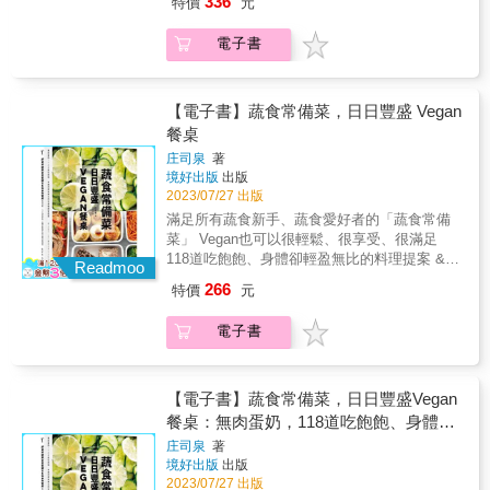
336
特價
元
人｜Liz 高琹雯NOBUO餐廳主廚｜Nobu Lee李
蔬食料理 & 只要按目錄索驥 就能找到符合你需
餽贈的結實纍纍用馬柯家族最擅長的方式父親
信男Ephernité 法緹法式餐廳主廚｜Vanessa
求的料理 從開胃前菜、主食、飲品到零嘴點
是葡萄酒商、母親是廚師，家裡從小經營飯
電子書
Huang香色 Xiang Se 主廚｜邱一中
心，一應俱全 不僅為你開啟創意與美味兼具的
店，雷吉斯承襲雙親真誠的待客之道與料理熱
SteveLAND.PINGTUNG餐廳主廚｜邱泓訓好嶼
蔬食新體驗 關於素食者營養素缺乏的各種迷思
情，今日已是聞名世界的主廚，其子雅克也傳
HOSU主廚｜李易晏MINIMAL創辦人兼主廚｜
也都一併為你解答 & ⦾無五辛．無蛋．無奶．
承了父親的好手藝與追求料理真味的精神，父
萬士傑鹽之華法國餐廳創辦人及主廚｜黎俞
無酒精．無素料⦾ 健康天然無添加 & ˙補充鐵質
【電子書】蔬食常備菜，日日豐盛 Vegan
子聯手持續探索當地農產的可能性，不斷突破
君 Justine Li（順序按首字筆畫排列）Chef
該吃什麼？不喝乳製品要如何攝取鈣質？ ˙不吃
餐桌
我們對精緻法餐的料理想像。馬柯家族位在南
Régis Macron的著作，是所有從事法式精緻料
奶蛋的純素食者，仍可攝取足夠的蛋白質！ &
法聖博內勒弗魯瓦山坡上的餐廳雖偏遠不易抵
庄司泉
著
理廚師們心目中的百科大全，本書絕對是繼
經常獲邀雜誌、健康節目採訪，亦常前往大專
達，每天仍有無數饕客不遠千里到訪期待一嚐
境好出版
出版
Herbes和Champignons之後，最令我期待的藏
院校、餐飲機構等各單位演講的素食營養師
佳餚，不僅為響亮的米其林三星頭銜，也為雷
2023/07/27 出版
書。—— Ephernité 法緹法式餐廳主廚｜
Mia，與菓芯蔬食餐酒館創辧人蕭煜達（阿Q主
吉斯一貫尊重土地、熱愛從大自然尋找靈感，
滿足所有蔬食新手、蔬食愛好者的「蔬食常備
Vanessa Huang在這本水果料理書籍中，每一
廚），為此特地攜手開發出60道揉合經典與創
對食材的講究與堅持所吸引。 ◆ 專業推薦 無
菜」 Vegan也可以很輕鬆、很享受、很滿足
頁都是一場味蕾的盛宴。作者巧妙運用鮮果的
意的美味蔬食料理。 & 書中不僅為你呈上豐盛
框自然食計畫主理人｜AlleyTaster 美食加創辦
118道吃飽飽、身體卻輕盈無比的料理提案 &
天然風味，創造出色香味俱全的佳餚。無論是
的蔬食全餐，每道菜色更經過精心的營養規
Readmoo
人｜Liz 高琹雯NOBUO餐廳主廚｜Nobu Lee李
◎ 眾多好萊塢明星、日韓明星都在執行的
甜點還是開胃菜，都能激發你的創意，讓你的
劃，讓你在補充欠缺營養素的健康需求之外，
266
特價
元
信男Ephernité 法緹法式餐廳主廚｜Vanessa
Vegan飲食 在動物保護、生態議題、健康管理
廚房充滿活力與新鮮感！—— 香色 Xiang Se
同時也能享受不同於一般蔬食料理的豐富口感
Huang香色 Xiang Se 主廚｜邱一中
等議題的影響下，越來越多人選擇Vegan飲食。
主廚｜邱一中Steve台灣一年四季都能產出豐富
與美味，讓你健康與口腹之欲一次滿足。 & 誰
電子書
SteveLAND.PINGTUNG餐廳主廚｜邱泓訓好嶼
而Vegan飲食除了不吃肉類、魚類，也會完全避
而多樣的水果種類，這本書介紹水果基本的處
說蔬食為了追求健康，就變不出新花樣？ 只要
HOSU主廚｜李易晏MINIMAL創辦人兼主廚｜
開蛋、乳製品，以及蜂蜜等動物性食品。少了
理方法及在前菜、沙拉、湯品、主菜各種料理
能掌握食材的天然特性，就能變化出豐富營養
萬士傑鹽之華法國餐廳創辦人及主廚｜黎俞
一些食物的選擇，該怎麼吃得滿足，又不會缺
的運用上詮釋的相當精彩。
且菜色多元的美味搭配！ 即使無添加蛋、奶，
君 Justine Li（順序按首字筆畫排列）Chef
乏蛋白質攝取？這本書將帶大家輕鬆實踐Vegan
【電子書】蔬食常備菜，日日豐盛Vegan
—— LAND.PINGTUNG餐廳主廚｜邱泓訓在台
也可以烹調出同等香濃馥郁的口感與滋味！ 冰
Régis Macron的著作，是所有從事法式精緻料
生活。 & ◎ 善用「蔬食常備菜」，享受輕盈無
餐桌：無肉蛋奶，118道吃飽飽、身體卻
灣，我們能在不同季節品嚐到各種甜美的水
箱裡沒用完的蔬菜與常備食材，也能成為讓料
理廚師們心目中的百科大全，本書絕對是繼
負擔的Vegan生活 想要進行Vegan飲食，卻不
果，近年有更多人將其應用在不同的層面，不
理美味再升級的祕密武器！ & 本書食譜除了希
輕盈無比的全植物料理提案
庄司泉
著
Herbes和Champignons之後，最令我期待的藏
知如何開始？已經開始全植飲食，卻會遇到一
管直接食用、做菜、甜點或是各種加工品。藉
望能藉天然蔬食補充營養所需， 還有更多坊間
境好出版
出版
書。—— Ephernité 法緹法式餐廳主廚｜
些執行難題？本書的庄司老師，擅長蔬食料
由法國名廚雷吉斯．馬柯的角度，依水果特性
難得一見的私房創意料理手法與美味升級祕
2023/07/27 出版
Vanessa Huang在這本水果料理書籍中，每一