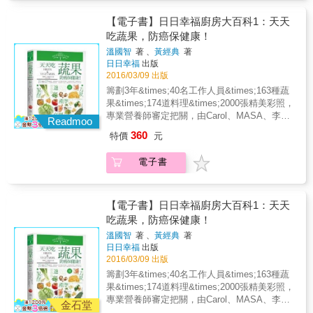
需求的攝取順序是？ ．常固定煮某幾種蔬菜，
輕鬆下廚；要做出美味料理，既不困難也不麻
孩子總喊說吃膩了，怎麼變花樣？ ．想要孩子
【電子書】日日幸福廚房大百科1：天天
煩。 ★文末「附錄篇」，以表格整理各項基礎
贏在發育的起跑點上，但不知營養烹調的方
用具及常備食材，一目瞭然。另附上「食譜索
吃蔬果，防癌保健康！
法？ 每個人多少都有討厭的蔬菜，但絕大多數
引」，針對各類別食譜分類，包括：中式簡
溫國智
著 、
黃經典
著
的討厭，來自於吃第一口的「壞印象」，因為
餐、西式輕食、全餐、調味佐料或甜味、鹹味
日日幸福
出版
被味覺經驗框住了，而失去再次嘗試它的機
小點&hellip;&hellip;隨意選擇，簡單查閱。
2016/03/09 出版
會！兒童食育營養師－李婉萍、Minicook親子
籌劃3年&times;40名工作人員&times;163種蔬
食育工作室合著，分享如何用多種蔬菜營養為
果&times;174道料理&times;2000張精美彩照，
孩子健康打好基礎、引導孩子嘗試蔬菜的小秘
專業營養師審定把關，由Carol、MASA、李福
訣，更貼心解惑幼兒與兒童成長常見的飲食困
Readmoo
登、阿發師、潘懷宗與譚敦慈等 20位各方領域
擾與生理狀況，讓爸媽更有方法地帶孩子吃。
360
特價
元
專業才賢跨界肯定推薦， 完整蒐錄並介紹各種
＊討厭蔬菜的各種原因，帶孩子一起找找看！
蔬果的種類、營養價值與熱量、 選購與保存
味道苦苦的或臭臭的、口感軟爛好噁心、聞起
電子書
法、適合的烹調與切割法、主要盛產地與季
來味道不好、討厭它煮過後的口感、不喜歡它
節， 讓您不再錯過當令食材，絕對吃得健康，
的顏色或長相、每次都這樣煮所以吃膩了、某
用得安心！ 是每個人廚房與餐桌必備，也是台
種烹調方式可能不適合某種蔬菜、有次吃飯被
灣最有價值的百科全書！ & 以蔬果主題明確聚
【電子書】日日幸福廚房大百科1：天天
爸媽硬逼吃下肚、沒有原因就是討厭蔬菜
焦，詳細介紹葉菜、根莖菜、花菜、芽菜、蕈
吃蔬果，防癌保健康！
&hellip;。 ＊找到原因後，營養師親子食育老師
菇、果菜與豆類七大類別共163種蔬菜，不但兼
教爸媽帶孩子吃！ 爸媽必知，兒童食育營養師
溫國智
著 、
黃經典
著
具廣度與深度，並據此設計174道色香味俱全又
告訴你這樣吃最健康～ 書中整理了55種蔬菜營
日日幸福
出版
健康滿分的中西日各國料理，將蔬果的鮮美詮
養特點、營養升級吃法、攝取食物的先後順
2016/03/09 出版
釋到淋漓盡致。 & 兩位廚師皆巧妙地以各種食
序、小孩的食用注意事項&hellip;等，更告訴爸
籌劃3年&times;40名工作人員&times;163種蔬
材特色及原味來變化口味，如運用奶味於大白
媽們如何從幼兒期開始為孩子安排六大類飲
果&times;174道料理&times;2000張精美彩照，
菜，讓柔綿、清香的口感更有層次；以簡單的
食、蔬菜營養素排行榜、食物攝取的正確順
專業營養師審定把關，由Carol、MASA、李福
油醋提出水生菜的清爽；酸甜的大番茄讓肉醬
金石堂
序。此外，也從孩子的心理層面分析，了解何
登、阿發師、潘懷宗與譚敦慈等 20位各方領域