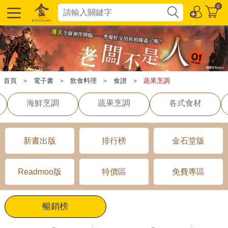
0
首頁
＞
電子書
＞
飲食料理
＞
食譜
＞
蔬果烹調
海鮮烹調
蔬果烹調
各式食材
新書出版
排行榜
金石堂版
Readmoo版
特價區
免費專區
暢銷榜