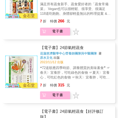
理、廚藝經驗豐富，將利用「蔬食常備菜」概
不同，有意識的應用在不同面向裡，讓更多人
技， 要與你分享！ ●品嘗紅莧菜、紅鳳菜等含
滿足所有蔬食新手、蔬食愛好者的「蔬食常備
頁都是一場味蕾的盛宴。作者巧妙運用鮮果的
念，幫助大家解決執行上的大小問題，進入美
能夠在水果應用上得到靈感，嚐到更多水果的
鐵量高的蔬菜，搭配泡菜也能提升鐵質吸收
菜」 Vegan也可以很輕鬆、很享受、很滿足
天然風味，創造出色香味俱全的佳餚。無論是
好的Vegan生活。 & ＊ 外食不便，又沒時間下
不同風味，是一本有系統規劃的好書。—— 好
率！ ●柔嫩的豆包泥加上鷹嘴豆粉拌勻，不用
118道吃飽飽、身體卻輕盈無比的料理提案 &
甜點還是開胃菜，都能激發你的創意，讓你的
廚怎麼辦？ &rarr; 製作常備菜，一次做好足夠
金石堂
嶼HOSU主廚｜李易晏
雞蛋，也能煎出營養價值和口感風味都100分的
◎ 眾多好萊塢明星、日韓明星都在執行的
廚房充滿活力與新鮮感！—— 香色 Xiang Se
分量，再放人冰箱冷藏、冷凍，餓了馬上就能
266
7
折
特價
元
御／玉子燒。 ●製作可樂餅時，用高蛋白質的
Vegan飲食 在動物保護、生態議題、健康管理
主廚｜邱一中Steve台灣一年四季都能產出豐富
開動！＊ 廚藝不佳，也做出美味Vegan料理
豆泥替換部分馬鈴薯泥，蛋白質瞬間UP！ ●豆
等議題的影響下，越來越多人選擇Vegan飲食。
而多樣的水果種類，這本書介紹水果基本的處
嗎？ &rarr; 蔬食常備菜，只要切一切、拌一
電子書
腐加上營養酵母打成泥，就能模擬出cream
而Vegan飲食除了不吃肉類、魚類，也會完全避
理方法及在前菜、沙拉、湯品、主菜各種料理
拌、煮一煮，就這麼簡單！ & ＊ 蔬食變化少，
cheese般的香濃口感！ ●如何自製香菇粉，在
開蛋、乳製品，以及蜂蜜等動物性食品。少了
的運用上詮釋的相當精彩。
很容易就吃膩了？ &rarr; 本書有超過100種料理
滿足維生素D需求的同時，風味提升，也讓下廚
一些食物的選擇，該怎麼吃得滿足，又不會缺
—— LAND.PINGTUNG餐廳主廚｜邱泓訓在台
的搭配，除了利用食材本身的天然色彩搭配出
更便利！& ●用豆皮，就能製作出純素高蛋白質
乏蛋白質攝取？這本書將帶大家輕鬆實踐Vegan
【電子書】24節氣輕蔬食
灣，我們能在不同季節品嚐到各種甜美的水
美味外，還可善用調味料、高湯等，做出義
又零膽固醇的美味焙啃！&hellip;&hellip;等
生活。 & ◎ 善用「蔬食常備菜」，享受輕盈無
果，近年有更多人將其應用在不同的層面，不
式、法式、韓式等風味料理。 & ＊ 少了蛋、肉
花蓮慈濟醫學中心營養師團隊與中醫團隊
著
本書60道菜式豐富、口感風味絕佳的天然蔬食
負擔的Vegan生活 想要進行Vegan飲食，卻不
管直接食用、做菜、甜點或是各種加工品。藉
原水文化
出版
類、海鮮，蛋白質的攝取該如何補足？ &rarr;
料理 從前菜、主餐、點心、醬料到高湯，全都
知如何開始？已經開始全植飲食，卻會遇到一
由法國名廚雷吉斯．馬柯的角度，依水果特性
2022/11/12 出版
利用豆腐、豆皮、車麩等食材，補充蛋白質，
一應俱全 為所有素食朋友達成既想滿足營養補
些執行難題？本書的庄司老師，擅長蔬食料
不同，有意識的應用在不同面向裡，讓更多人
還能製作出豐厚滿足的口感。 & ◎ 食材好取
❝72道順應四季時節、調養體質的美味素食❞ ☞
給、又能兼顧美味的夢想 本書特色 & 除了學會
理、廚藝經驗豐富，將利用「蔬食常備菜」概
能夠在水果應用上得到靈感，嚐到更多水果的
得，料理豐富多變 本書原著雖然為日文書，但
春天〉宜養肝，可吃綠色的食物 ☞夏天〉宜養
料理和品嘗蔬食的美味，你還能獲得更多
念，幫助大家解決執行上的大小問題，進入美
不同風味，是一本有系統規劃的好書。—— 好
大部分的食材在你家隔壁的超市就能買得到，
心，可吃紅色的食物 ☞秋天〉宜養肺，可吃白
&hellip;&hellip; ●專為補充特定營養素而設計：
好的Vegan生活。 & ＊ 外食不便，又沒時間下
嶼HOSU主廚｜李易晏
像是洋蔥、紅蘿蔔、甜椒、小黃瓜、豆芽菜、
色的食物 ☞冬天〉宜養腎，可吃黑色的食物
按目錄索驥，就能找到符合你需求的料理。 ●
315
廚怎麼辦？ &rarr; 製作常備菜，一次做好足夠
金石堂
7
折
特價
元
番茄等，食材方便取得。厲害的是，這些常見
✯★最用心的中醫師+營養師 結合中醫師對應節
純天然無添加：原型食物烹調，不使用高度加
分量，再放人冰箱冷藏、冷凍，餓了馬上就能
的食材，經過庄司老師的精心設計後，變化出
氣與食材的養生法， 搭配營養師精心設計營養
工再製的素肉、素丸等素料。 ●菜式豐富多
開動！＊ 廚藝不佳，也做出美味Vegan料理
電子書
一道道你以前從沒想過的料理方式與搭配組
又健康美食。 & ✯★365天讓身體無負擔的美味
元：沙拉、小菜、主食、飲料、能量點心，一
嗎？ &rarr; 蔬食常備菜，只要切一切、拌一
合。 & 當然，如果你是日式料理愛好者，還可
蔬食 &包含中西式主食、主菜、甜點、飲品
書即全餐。 ●主廚專欄：料理秘技無私傳授，3
拌、煮一煮，就這麼簡單！ & ＊ 蔬食變化少，
以在本書中學習到像是金平牛蒡、筑前煮等日
等， &採低糖、低鹽、高纖維的創意輕食料
分鐘學會蔬食美味再升等的料理祕技！& ●營養
很容易就吃膩了？ &rarr; 本書有超過100種料理
式風味料理。 &
理。 〔貼心整理〕 72種有助抗老養五臟的五色
【電子書】24節氣輕蔬食【好評修訂
小講堂：破除五大營養素常見的迷思，建立正
的搭配，除了利用食材本身的天然色彩搭配出
食材速查表 〔專文推薦〕 林俊龍（佛教慈濟醫
版】
確的素食飲食觀念。 ●健康食材介紹：從調味
美味外，還可善用調味料、高湯等，做出義