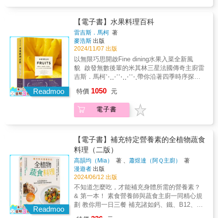
Best Chefs in The World）法國美食指南高特
米魯（Gault-Millau）評選「年度最佳主廚」
——最高榮譽五頂廚師帽評鑑料理之前，首先
【電子書】水果料理百科
是食材特性理解——融入水果元素，將美味提
雷吉斯．馬柯
著
升另一層次本書將介紹各季盛產的水果種類，
麥浩斯
出版
帶您認識其中富含的營養價值、如何挑選與保
2024/11/07 出版
存等基礎概念，圖解前置處理步驟與切削教
以無限巧思開啟Fine dining水果入菜全新風
學，涵蓋前菜、沙拉、濃湯、主餐、甜點、雞
貌 啟發無數後輩的米其林三星法國傳奇主廚雷
尾酒……等百道星級食譜分享。當代名廚數十
吉斯．馬柯⋱⋰⋱⋰⋱帶你沿著四季時序探索
年來的熱情鑽研盡皆濃縮在此，這是一本不可
變化多端、充滿創意的水果世界
1050
錯過的專業水果料理百科，將為您帶來更寬廣
Readmoo
特價
元
⋰⋱⋰⋱⋰2005年摘下米其林三星蟬聯至今法
的烹飪應用視野與風味搭配靈感。回應大自然
國博古斯世界烹飪大賽金獎（Bocuse d’Or）入
餽贈的結實纍纍用馬柯家族最擅長的方式父親
電子書
選《Le Chef》「世界百大主廚」名單（100
是葡萄酒商、母親是廚師，家裡從小經營飯
Best Chefs in The World）法國美食指南高特
店，雷吉斯承襲雙親真誠的待客之道與料理熱
米魯（Gault-Millau）評選「年度最佳主廚」
情，今日已是聞名世界的主廚，其子雅克也傳
——最高榮譽五頂廚師帽評鑑料理之前，首先
【電子書】補充特定營養素的全植物蔬食
承了父親的好手藝與追求料理真味的精神，父
是食材特性理解——融入水果元素，將美味提
料理（二版）
子聯手持續探索當地農產的可能性，不斷突破
升另一層次本書將介紹各季盛產的水果種類，
我們對精緻法餐的料理想像。馬柯家族位在南
高韻均（Mia）
著 、
蕭煜達（阿Ｑ主廚）
著
帶您認識其中富含的營養價值、如何挑選與保
漫遊者
出版
法聖博內勒弗魯瓦山坡上的餐廳雖偏遠不易抵
存等基礎概念，圖解前置處理步驟與切削教
2024/06/12 出版
達，每天仍有無數饕客不遠千里到訪期待一嚐
學，涵蓋前菜、沙拉、濃湯、主餐、甜點、雞
佳餚，不僅為響亮的米其林三星頭銜，也為雷
不知道怎麼吃，才能補充身體所需的營養素？
尾酒……等百道星級食譜分享。當代名廚數十
吉斯一貫尊重土地、熱愛從大自然尋找靈感，
& 第一本！ 素食營養師與蔬食主廚一同精心規
年來的熱情鑽研盡皆濃縮在此，這是一本不可
對食材的講究與堅持所吸引。 ◆ 專業推薦 無
劃 教你用一日三餐 補充諸如鈣、鐵、B12、優
錯過的專業水果料理百科，將為您帶來更寬廣
Readmoo
框自然食計畫主理人｜AlleyTaster 美食加創辦
質脂肪酸及蛋白質等 「特定」營養素的全植物
的烹飪應用視野與風味搭配靈感。回應大自然