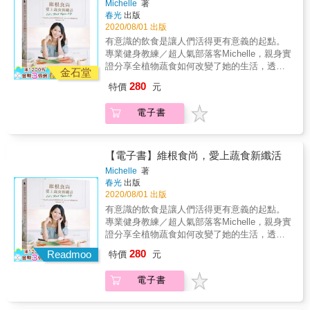
－－－－－－－◉ 書中精彩內容預告 ◉－－－
Michelle
著
詢， 依個人習慣，輕鬆愉快地使用這本書。
豆、扁豆等各種豆類，以及豆腐、堅果到異國
－－－－－－－－－－－ 【最優的植物系蛋
春光
出版
食材天貝（Tempeh），認識植物界的高蛋白明
白】 －鷹嘴豆 －小豌豆 －小扁豆 －蛋白質 －
2020/08/01 出版
星，學會如何活用於日常料理。 今日，我們似
花豆 －小紅豆 －綠豆 －蠶豆 －藜麥 －毛豆
有意識的飲食是讓人們活得更有意義的起點。
乎比過去更明白如何管控疾病與老化過程。我
－天貝 －豆漿 －豆腐 －種籽與油質堅果 【設
專業健身教練／超人氣部落客Michelle，親身實
們意識到照顧自己的身體是多麼重要，好好進
計個人專屬的植物系蛋白菜單】 絕不是嚴格的
證分享全植物蔬食如何改變了她的生活，透過
食，對身體又有多大的益處。健康的飲食不僅
金石堂
規則，而是藉此協助您創造一些非常個人化口
選擇「原型穀物」、「當季蔬果」、「簡易烹
會反應在活力上，也會讓身體舒暢，更能讓我
280
特價
元
味與口感的菜色。首先，挑選您的植物性蛋白
調」，就能感受截然不同的身心愉悅，小毛病
們對整體生活保持更正向的視野。而從植物中
質，然後選定您喜歡的菜色類型，再依自己喜
不藥而癒，睡眠深沉，精神滿足，體態纖盈，
攝取的綠色蛋白質，比肉類更有益於健康，不
電子書
好補充幾樣蔬菜，隨後選擇口味風格，看您想
增強免疫力，對地球友善，與自然友好，身心
僅低脂肪、高纖維，更富含維他命與礦物質。
要來點地中海風格，還是帶點勁辣口味，加
更健康美麗，迎接嶄新的每一天！ 有意識的飲
本書收錄多種受到世界各地不同飲食文化的啟
一、兩種香菜細末來提味，最後添些酥脆口感
食，Youre what you eat 近年全球興起「維根
發、以蔬食為主的蛋白質料理，不僅營養健
的食材，為餐點留下一抹餘韻。 【料理精選】
（Vegan）風潮」，此飲食法最重要的概念就是
【電子書】維根食尚，愛上蔬食新纖活
康，也注重口感和風味。相信在品嘗後，人人
● 開胃小點與前菜 碧綠鷹嘴豆泥／蔬食餅排／
「零動物產品」。 藉由「全植物飲食」，不只
都能體會植物系高蛋白料理的魅力。 －－－－
Michelle
著
孟買風味小點／綠魚子醬風味普切塔／日式芝
能讓身體機能恢復「平衡」、「乾淨」與「營
春光
出版
－－－－－－－◉ 書中精彩內容預告 ◉－－－
麻紅豆捲／烤毛豆／蔬菜捲／中東風味油炸鷹
養」，並且在了解全植物飲食背後的動機──對
2020/08/01 出版
－－－－－－－－－－－ 【最優的植物系蛋
嘴豆丸子／布利尼薄餅／花豆普切塔／墨西哥
地球的友好、對動物的善意、對環境的潛移默
白】 －鷹嘴豆 －小豌豆 －小扁豆 －蛋白質 －
有意識的飲食是讓人們活得更有意義的起點。
捲餅／蔬食春捲／墨西哥薄餅／綠披薩／湯品
化，都能讓我更堅定地執行「全植物飲食計
花豆 －小紅豆 －綠豆 －蠶豆 －藜麥 －毛豆
專業健身教練／超人氣部落客Michelle，親身實
與沙拉／義式鷹嘴豆雜菜湯／綠甜心／珊瑚紅
畫」。 執行全植物飲食，同樣能夠享受飲食的
－天貝 －豆漿 －豆腐 －種籽與油質堅果 【設
證分享全植物蔬食如何改變了她的生活，透過
椰奶／義大利雜菜湯／春綠濃湯／無敵高湯／
美好與口腹之慾，在執行計畫的過程中，會更
計個人專屬的植物系蛋白菜單】 絕不是嚴格的
選擇「原型穀物」、「當季蔬果」、「簡易烹
泰式高湯／塔布勒鷹嘴豆沙拉／馬雅沙拉／冬
280
關心自己的身體狀況，懂得聆聽需求而進食，
Readmoo
特價
元
規則，而是藉此協助您創造一些非常個人化口
調」，就能感受截然不同的身心愉悅，小毛病
季風情／墨西哥沙拉／印加風味塔布勒沙拉／
不再盲目地將食物塞入口中。 我希望維根蔬食
味與口感的菜色。首先，挑選您的植物性蛋白
不藥而癒，睡眠深沉，精神滿足，體態纖盈，
紅珍珠大麥／酥烤土司豆腐／群島沙拉／碧綠
風潮不只是一種流行性的飲食方式，而是一種
電子書
質，然後選定您喜歡的菜色類型，再依自己喜
增強免疫力，對地球友善，與自然友好，身心
丼飯／斯佩爾特小麥沙拉 ● 主菜 墨西哥風味蔬
態度、一種主張。你準備好跟我一起開始Vegan
好補充幾樣蔬菜，隨後選擇口味風格，看您想
更健康美麗，迎接嶄新的每一天！ 有意識的飲
食／智利風味餐／蔬菜咖哩／義式春天燉飯／
Life了嗎？ ／本書特色／ 1.&作者親身體驗紀
要來點地中海風格，還是帶點勁辣口味，加
食，Youre what you eat 近年全球興起「維根