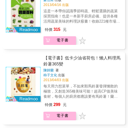
心的佳餚。 ◎專業營養師，為每道食譜計算熱
新。本食譜《舒食101》即是由臺安醫院專業營
2013/04/16 出版
量，是本兼顧實用與健康的食譜書。 ◎如果你
養師團隊親手打造，結合多年來實際臨床經
這是一本帶你認識季節時蔬、輕鬆選購的蔬菜
是外食族，本書有輕鬆料理的「涼拌輕食」與
驗，再搭配「新起點」烹調原則，是一本真正
採買指南！也是一本新手廚房必備、提供各種
「清炒食譜」，不費太多時間，就能輕鬆吃到
美味可口的醫療級素食譜。不但符合慢性病患
活用蔬菜美味的料理訣竅書！收錄221種市場最
美味。
的飲食原則，更適合重視養生健康的民眾在家
常見的盛產蔬菜、108道活用蔬菜風味的簡單家
315
自行料理。本書共101道舒食料理，分成4個部
Readmoo
特價
元
常菜是你買菜、做菜的最佳實用秘笈。跟著季
分：愛家庭料理、愛窈窕料理、愛烘焙料理、
節買好菜，是再自然不過的飲食步調，走進市
愛醬料DIY。本書特色★真正本土化健康蔬食料
電子書
場，除了想要買到當季的盛產好物，更重要的
理★完全不含反式脂肪，真正醫療級的健康素
是了解每種蔬菜該怎麼用？怎麼挑？攤子上琳
食食譜★新地點國際機構台灣唯一授權出版★
琅滿目的生鮮蔬果，漂亮不一定好吃。本書將
本系列叢書榮獲國民健康局年十大健康好書
帶你進一步認識各種台灣在地蔬菜，如何用看
【電子書】低卡少油省荷包！懶人料理馬
的、摸的、聞的挑到好食材？買回家後該如何
鈴薯365變
處理、如何保存、如何料理？蔬菜從頭到尾有
陳師蘭
著
哪些不浪費的聰明用法？依料理方式不同有哪
柿子文化
出版
些適合的各式切法？從產季、挑選、處理、切
2013/04/03 出版
工、保存到料理，1500張以上的詳細圖解一看
每天用力想菜單，不如來顆馬鈴薯發揮懶散的
就懂。另外，書中也收錄108道最好上手、充分
極致，又創造365種美味可能！超高CP值美味
發揮蔬菜美味的簡單料理。這不僅是一本認識
食材，每個人的廚房都應該要有馬鈴薯！蘭姆
台灣蔬菜的最佳食材百科，也是一本廚房必
Readmoo
又來了！這次，蘭姆將發揮自己對「馬鈴薯」
備，助你輕鬆做菜的超實用料理書。本書特色
299
特價
元
的瘋狂熱愛──據說已達「只要幾天不見她，就
每個廚房都應該要有一本的好吃聖經*蔬菜種類
彷彿身邊缺少了什麼，每次見到她，眼光就再
最齊全，從採買、烹煮到食用的最佳指南什麼
電子書
也難以離開，只想緊握住她，將她變成生命的
方法可以讓金針菇煮湯不要散掉？切洋蔥淚眼
一部分」的中毒地步──簡單料理超好用、超好
汪汪該怎麼辦？ 春夏秋冬該買什麼蔬菜最美
吃、超好瘦的馬鈴薯！◆ 可以長期保存：颱風