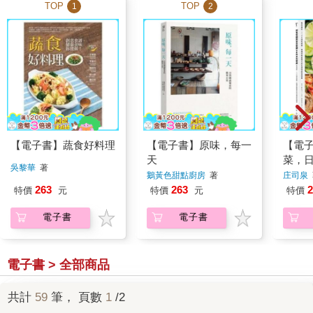
TOP
TOP
1
2
【電子書】蔬食好料理
【電子書】原味，每一
【電
天
菜，日
吳黎華
著
餐桌
鵝黃色甜點廚房
著
庄司泉
263
263
2
特價
元
特價
元
特價
電子書
電子書
電子書 > 全部商品
共計
59
筆， 頁數
1
/2