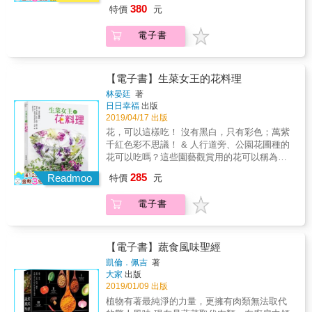
專文推薦 & 釋覺具法師（佛光山開山寮當家）
物嗎？在家陽台、庭院也能栽種食用花嗎？ 為
&hellip;&hellip;）、果實（蘋果、檸檬、藍莓、
的蔬食，從街頭小吃到私廚料理，收錄超過70
380
特價
元
張家銘（大愛電視台蔬果生活誌製作人） 焦志
何在主餐料理、甜點蛋糕上，裝飾了幾朵小
奇異果、無花果&hellip;&hellip;）等靈活運用、
家美食店，超過200道讓人垂涎欲滴的人氣蔬食
方（知名美食節目主持人） 微微蔡（美食作
花，是那麼的漂亮與不同凡響，但是要送入口
完全不設限，88道繽紛多采的無國界蔬食菜
料理，充分滿足我們「哪裡可以吃到好吃的蔬
電子書
者） 亞里（金鐘獎最佳主持人）
中，卻出現疑惑的表情！ 「當我發現報紙刊登
肴！中、西、鹹、甜、冷、熱食譜都有。 & 金
食？」的疑問，跟著豐哥一起，你會發現這些
的那一道料理，擺在上頭的那一朵石竹花開
牌蔬食名師親自示範、全彩精美，拌、蒸、
「隱藏版美食」，其實就在我們身邊！
始，即啟發挖掘可食用的花種，追根究底的翻
炒、烤&hellip;&hellip;詳實全圖解！ & 開胃
找，引經據典的歷史證明，現今的觀賞花中，
【電子書】生菜女王的花料理
菜、沙拉、主餐、配菜、點心、飲品到實用醬
確實是古老的醫病草藥，是可食用的，只是這
料，豐富料理完整收錄，美味不設限！ & 本書
林晏廷
著
些花，因為花色太美，美得讓人們遺忘原本的
日日幸福
出版
特色 & ◎全台第一本以酪梨和番茄為主，與適
醫療特質，不過，重新定位於料理上的功能，
2019/04/17 出版
合的蔬果、五穀雜糧搭配，餐餐營養有活力。
又是另一層次的貢獻。」 其實花不只是美麗芬
◎不只是水果，顛覆對酪梨和番茄的吃法，進
花，可以這樣吃！ 沒有黑白，只有彩色；萬紫
芳而已，適當運用在料理上也非常實用與美
入極致非凡的蔬食世界。 ◎簡單和難吃不劃上
千紅色彩不思議！ & 人行道旁、公園花圃種的
味，盛裝花朵的浪漫好食光，味蕾、味覺都兼
等號，每一道食譜都是令人驚豔的好滋味。 &
花可以吃嗎？這些園藝觀賞用的花可以稱為食
具！ && 在此書中，生菜女王將帶我們來認識
專文推薦 & 釋覺具法師（佛光山開山寮當家）
物嗎？在家陽台、庭院也能栽種食用花嗎？ 為
285
食用花的傳奇故事，以及體驗花花世界裡中西
Readmoo
特價
元
張家銘（大愛電視台蔬果生活誌製作人） 焦志
何在主餐料理、甜點蛋糕上，裝飾了幾朵小
料理、烘焙、果醬、抹醬、鹽、糖、醋，甚至
方（知名美食節目主持人） 微微蔡（美食作
花，是那麼的漂亮與不同凡響，但是要送入口
甜酒等精采多變的實作、食用的奧妙樂趣！ &
電子書
者） 亞里（金鐘獎最佳主持人）
中，卻出現疑惑的表情！ 「當我發現報紙刊登
本書特色 & 1. 食用花栽種、選購、如何保存、
的那一道料理，擺在上頭的那一朵石竹花開
使用的概念和實用技巧。 2. 涵蓋中西式料理、
始，即啟發挖掘可食用的花種，追根究底的翻
烘焙、果醬、抹醬、鹽、糖、醋、甜酒的豐富
找，引經據典的歷史證明，現今的觀賞花中，
【電子書】蔬食風味聖經
食用花食譜。 3. 全彩照片Step by Step，繽紛
確實是古老的醫病草藥，是可食用的，只是這
凱倫．佩吉
著
花美食，不但可以吃得心花朵朵開，人人都能
些花，因為花色太美，美得讓人們遺忘原本的
大家
出版
成為料理能手。 4. 提昇美感的專業擺盤和創意
醫療特質，不過，重新定位於料理上的功能，
2019/01/09 出版
運用。
又是另一層次的貢獻。」 其實花不只是美麗芬
植物有著最純淨的力量，更擁有肉類無法取代
芳而已，適當運用在料理上也非常實用與美