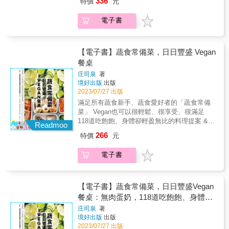
336
特價
元
人｜Liz 高琹雯NOBUO餐廳主廚｜Nobu Lee李
蔬食料理 & 只要按目錄索驥 就能找到符合你需
餽贈的結實纍纍用馬柯家族最擅長的方式父親
信男Ephernité 法緹法式餐廳主廚｜Vanessa
求的料理 從開胃前菜、主食、飲品到零嘴點
是葡萄酒商、母親是廚師，家裡從小經營飯
電子書
Huang香色 Xiang Se 主廚｜邱一中
心，一應俱全 不僅為你開啟創意與美味兼具的
店，雷吉斯承襲雙親真誠的待客之道與料理熱
SteveLAND.PINGTUNG餐廳主廚｜邱泓訓好嶼
蔬食新體驗 關於素食者營養素缺乏的各種迷思
情，今日已是聞名世界的主廚，其子雅克也傳
HOSU主廚｜李易晏MINIMAL創辦人兼主廚｜
也都一併為你解答 & ⦾無五辛．無蛋．無奶．
承了父親的好手藝與追求料理真味的精神，父
萬士傑鹽之華法國餐廳創辦人及主廚｜黎俞
無酒精．無素料⦾ 健康天然無添加 & ˙補充鐵質
【電子書】蔬食常備菜，日日豐盛 Vegan
子聯手持續探索當地農產的可能性，不斷突破
君 Justine Li（順序按首字筆畫排列）Chef
該吃什麼？不喝乳製品要如何攝取鈣質？ ˙不吃
餐桌
我們對精緻法餐的料理想像。馬柯家族位在南
Régis Macron的著作，是所有從事法式精緻料
奶蛋的純素食者，仍可攝取足夠的蛋白質！ &
法聖博內勒弗魯瓦山坡上的餐廳雖偏遠不易抵
庄司泉
著
理廚師們心目中的百科大全，本書絕對是繼
經常獲邀雜誌、健康節目採訪，亦常前往大專
達，每天仍有無數饕客不遠千里到訪期待一嚐
境好出版
出版
Herbes和Champignons之後，最令我期待的藏
院校、餐飲機構等各單位演講的素食營養師
佳餚，不僅為響亮的米其林三星頭銜，也為雷
2023/07/27 出版
書。—— Ephernité 法緹法式餐廳主廚｜
Mia，與菓芯蔬食餐酒館創辧人蕭煜達（阿Q主
吉斯一貫尊重土地、熱愛從大自然尋找靈感，
滿足所有蔬食新手、蔬食愛好者的「蔬食常備
Vanessa Huang在這本水果料理書籍中，每一
廚），為此特地攜手開發出60道揉合經典與創
對食材的講究與堅持所吸引。 ◆ 專業推薦 無
菜」 Vegan也可以很輕鬆、很享受、很滿足
頁都是一場味蕾的盛宴。作者巧妙運用鮮果的
意的美味蔬食料理。 & 書中不僅為你呈上豐盛
框自然食計畫主理人｜AlleyTaster 美食加創辦
118道吃飽飽、身體卻輕盈無比的料理提案 &
天然風味，創造出色香味俱全的佳餚。無論是
的蔬食全餐，每道菜色更經過精心的營養規
Readmoo
人｜Liz 高琹雯NOBUO餐廳主廚｜Nobu Lee李
◎ 眾多好萊塢明星、日韓明星都在執行的
甜點還是開胃菜，都能激發你的創意，讓你的
劃，讓你在補充欠缺營養素的健康需求之外，
266
特價
元
信男Ephernité 法緹法式餐廳主廚｜Vanessa
Vegan飲食 在動物保護、生態議題、健康管理
廚房充滿活力與新鮮感！—— 香色 Xiang Se
同時也能享受不同於一般蔬食料理的豐富口感
Huang香色 Xiang Se 主廚｜邱一中
等議題的影響下，越來越多人選擇Vegan飲食。
主廚｜邱一中Steve台灣一年四季都能產出豐富
與美味，讓你健康與口腹之欲一次滿足。 & 誰
電子書
SteveLAND.PINGTUNG餐廳主廚｜邱泓訓好嶼
而Vegan飲食除了不吃肉類、魚類，也會完全避
而多樣的水果種類，這本書介紹水果基本的處
說蔬食為了追求健康，就變不出新花樣？ 只要
HOSU主廚｜李易晏MINIMAL創辦人兼主廚｜
開蛋、乳製品，以及蜂蜜等動物性食品。少了
理方法及在前菜、沙拉、湯品、主菜各種料理
能掌握食材的天然特性，就能變化出豐富營養
萬士傑鹽之華法國餐廳創辦人及主廚｜黎俞
一些食物的選擇，該怎麼吃得滿足，又不會缺
的運用上詮釋的相當精彩。
且菜色多元的美味搭配！ 即使無添加蛋、奶，
君 Justine Li（順序按首字筆畫排列）Chef
乏蛋白質攝取？這本書將帶大家輕鬆實踐Vegan
【電子書】蔬食常備菜，日日豐盛Vegan
—— LAND.PINGTUNG餐廳主廚｜邱泓訓在台
也可以烹調出同等香濃馥郁的口感與滋味！ 冰
Régis Macron的著作，是所有從事法式精緻料
生活。 & ◎ 善用「蔬食常備菜」，享受輕盈無
餐桌：無肉蛋奶，118道吃飽飽、身體卻
灣，我們能在不同季節品嚐到各種甜美的水
箱裡沒用完的蔬菜與常備食材，也能成為讓料
理廚師們心目中的百科大全，本書絕對是繼
負擔的Vegan生活 想要進行Vegan飲食，卻不
果，近年有更多人將其應用在不同的層面，不
理美味再升級的祕密武器！ & 本書食譜除了希
輕盈無比的全植物料理提案
庄司泉
著
Herbes和Champignons之後，最令我期待的藏
知如何開始？已經開始全植飲食，卻會遇到一
管直接食用、做菜、甜點或是各種加工品。藉
望能藉天然蔬食補充營養所需， 還有更多坊間
境好出版
出版
書。—— Ephernité 法緹法式餐廳主廚｜
些執行難題？本書的庄司老師，擅長蔬食料
由法國名廚雷吉斯．馬柯的角度，依水果特性
難得一見的私房創意料理手法與美味升級祕
2023/07/27 出版
Vanessa Huang在這本水果料理書籍中，每一