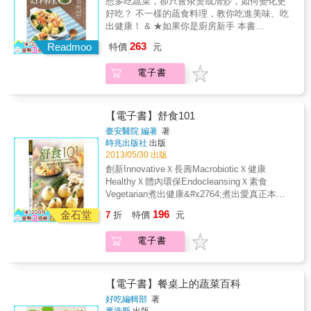
公開，不必擔心家裡大人、小孩挑剔的嘴巴，
想多吃蔬菜，卻只會汆燙或清炒，如何變化更
身材。 ◆特色5簡單易學食譜 每道食譜皆標示
可！ & 本書特色 & 無毒生活 食在安心不生
也滿足所有的味蕾，更照顧到全家人的營養攝
好吃？ 不一樣的蔬食料理，教你吃進美味、吃
食用份量、烹調時間、作者叮嚀，食譜約5～30
病！ & 營養師專業配餐＋20大高纖低卡蔬果＝
取。加上2000張圖文並茂的彩照，與營學養巧
出健康！ & ★如果你是廚房新手 本書
分鐘就可以完成，步驟簡單，美味更加分！ ◆
排毒速效實用家常菜食譜 營養‧美味‧健康‧速效
妙結合，絕對是一部家家戶戶必備的蔬菜百科
「Chapter1 從3道菜入門」、「Chapter3低卡
特色6貼心實用索引 附食材與相關料理索引，
263
做好體內環保，排毒一身輕！ & ˙上班族、愛美
Readmoo
特價
元
巨作。 & 本書特色 & ◆特色1詳細圖片2400張
輕食」，教你用常見食材，不費太多時間，讓
閱讀容易、貼心超實用，讓您一目瞭然，馬上
瘦身族、銀髮族養生必備 ˙美味與營養兼顧，動
帶領大家深入了解163種蔬果，且每一種蔬果皆
你親近做菜的氣氛，完成一道道有成就感的佳
就可以找到想要學習的各式料理，且不會浪費
手做菜照顧全家健康 ˙小心無所不在的毒，這樣
電子書
有圖文描述適合的切割法與烹調法，並學會如
餚，在家就能輕鬆上手，安心吃到營養與美
任何食材。
吃有效排毒 ˙無毒生活食在安心，輕鬆養瘦變美
何運用於174道料理。 ◆特色2完整身分介紹 提
味！ & ★如果你是廚房老手 吃膩了白米飯，苦
˙自然健康飲食法，強化免疫不生病！
供蔬果檔案介紹、俗名與學名、主要產地、盛
惱不知如何變化主食，請看本書「Chapter2創
產季節，讓您不再錯過當令蔬果。 ◆特色3保
意主食」，加入巧思，讓飯麵更可口；如果你
【電子書】舒食101
存方法好清楚 本書可找到如何挑選品質好的蔬
遇到刺瓜、芥菜、茄子、蓮藕等食材，不知如
臺安醫院 編著
著
果，當蔬果一次用不完，該如何保存及時間等
何烹煮更好吃，請看「Chapter4樂活蔬食」，
時兆出版社
出版
資訊。 ◆特色4專業營養師審定 進一步了解蔬
換個方法，讓炒出來的菜更香；如果你想要煮
2013/05/30 出版
果能帶來什麼營養，以及每100公克含多少熱
出一鍋料多豐富的好湯，卻不知如何搭配食
創新InnovativeＸ長壽MacrobioticＸ健康
量，讓大家吃美味外，還能兼顧健康與維持好
材，請看「Chapter5繽紛湯品」，令人垂涎的
HealthyＸ體內環保EndocleansingＸ素食
身材。 ◆特色5簡單易學食譜 每道食譜皆標示
創意食譜，讓你學會變化與搭配，煮出溫暖自
Vegetarian煮出健康&#x2764;煮出愛真正本土
食用份量、烹調時間、作者叮嚀，食譜約5～30
己，也溫暖全家人的好菜。 & 這本書，為想追
化健康蔬食101道料理許多研究證實，素食是預
分鐘就可以完成，步驟簡單，美味更加分！ ◆
196
求健康窈窕的你，帶來做菜的樂趣與驚喜， 教
金石堂
7
折
特價
元
防及改善慢性疾病最好的途徑，於是坊間各式
特色6貼心實用索引 附食材與相關料理索引，
你輕鬆煮出蔬食清爽無負擔的好味道。 你會發
素食餐館林立。但為了補足素食在口感上的差
閱讀容易、貼心超實用，讓您一目瞭然，馬上
現，高纖低卡的青菜料理不再一成不變， 意想
電子書
異，許多素食業者以高油脂、過多調味料的方
就可以找到想要學習的各式料理，且不會浪費
不到的搭配，讓每一口都充滿巧思。 學會這些
式烹調，卻使得傳統素食者罹患慢性病的新聞
任何食材。
創意食譜，你也能變身時尚健康的飲食達人。
時有耳聞。這種錯誤的烹調方式，除了造成食
& 【本書特色】 & ◎本書教你用簡單食材，做
用者心血管的負擔，更易引發癌症。臺安醫院
【電子書】餐桌上的蔬菜百科
出多種不同變化的好菜，蔬食料理不再一成不
自1997年引進「NEWSTART新起點」推行全人
好吃編輯部
著
變。 ◎創意食譜，讓你親近廚房，自己做出安
健康，除了生活習慣，更加強調飲食習慣的更
麥浩斯
出版