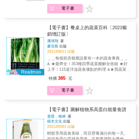
【大寒】天寒宜早睡晚起，保暖固腎養心，避
寫作風格、維持神祕客的暗訪方式，吃遍全台
（宜蘭、花蓮、台東）四區，依序羅列介紹，
彩多變，家常而知識廣泛， 除了跟著時節買到
免過度進補。
近百間蔬食餐廳，嚴格篩選出70多家家值得推
電子書
讓讀者每到一處便能按圖索驥，找到合適的蔬
當下盛產，在日日使用中，總是會出現很多小
薦的餐廳及小吃、分享10道以水果入菜的手作
食餐廳。 大千世界，浩瀚無垠，作者秉持分享
困惑， 瓜果葉菜的挑選訣竅是什麼？買回家後
料理食譜，透過文字與圖片，引領讀者享用一
與鼓勵的初衷，期望不僅讓蔬食者在尋覓餐廳
又該怎麼處理？怎麼煮？ & 本書蒐集了四季常
道道蔬食饗宴。 在餐廳評鑑標準上，仍維持固
時有所參考，也盼葷食者透過《豐蔬食2》，了
見的353種蔬菜， 告訴你如何用看的、摸的、
【電子書】餐桌上的蔬菜百科〔2021暢
有的四個等級，分別是「推薦」、「一星」、
解不斷進化演變的蔬食世界，是多麼豐沛而有
聞的挑到好食材？ 簡單的處理訣竅就能讓烹調
銷增訂版〕
「二星」與「三星」。 推薦：菜色新穎或口味
活力。
更上手？ 蔬菜從頭到尾，有哪些不浪費的聰明
佳，值得一嚐。 一星：料理讓人驚艷，其他部
潘瑋翔
著
用法？ 依料理方式不同，又該怎麼變化刀工？
麥浩斯
出版
分也達到基本水準。 二星：廚藝精湛，品嚐到
從「產季」、「產地」、「辨識」、「挑
2021/09/11 出版
其獨特，菜色具識別度。 三星：匠心獨具，引
選」、 「處理」、「切法」、「保存」到「料
領潮流，短期之內難以被複製或取代。 《豐蔬
＿＿每個廚房都應該要有一本的蔬食事典＿＿
理應用」， 每種蔬菜都透過大量圖說細細拆
食2》更調整了順序編排，採用地域畫分，將台
& ★最齊全！353種四季蔬菜圖解全收錄 ★好
解，也有更多延伸或相似品項的介紹。 此外，
灣本島共16個行政區域分為北（雙北、桃園、
上手！115道洋溢蔬食優點的料理 &★買蔬菜、
書中收錄了115道食譜，希望能帶來更多的蔬食
Readmoo
新竹）、中（苗栗、台中、彰化、南投、雲
烹蔬食的最佳食材知識百科 & 蔬菜是日常飲食
烹調靈感。 是一本教你愛上蔬菜、徹底活用蔬
385
特價
元
林）、南（嘉義、台南、高雄、屏東）、東
中重要且不可缺少的食材， 種類豐富，吃法精
菜美味的實用參考百科！ & ｜本書特色｜ ★
（宜蘭、花蓮、台東）四區，依序羅列介紹，
彩多變，家常而知識廣泛， 除了跟著時節買到
史上最齊全！353種蔬菜精華集結 在最新增修
電子書
讓讀者每到一處便能按圖索驥，找到合適的蔬
當下盛產，在日日使用中，總是會出現很多小
版中，增加收錄了80餘種蔬菜， 以更直覺的蔬
食餐廳。 大千世界，浩瀚無垠，作者秉持分享
困惑， 瓜果葉菜的挑選訣竅是什麼？買回家後
果類型作為目錄分類， 葉菜、根莖、瓜果花、
與鼓勵的初衷，期望不僅讓蔬食者在尋覓餐廳
又該怎麼處理？怎麼煮？ & 本書蒐集了四季常
調味蔬菜、豆類、菇類&hellip;&hellip; 方便查
時有所參考，也盼葷食者透過《豐蔬食2》，了
見的353種蔬菜， 告訴你如何用看的、摸的、
【電子書】圖解植物系高蛋白能量食譜
找，貼近一般使用者的搜尋習慣。 & ★關於蔬
解不斷進化演變的蔬食世界，是多麼豐沛而有
聞的挑到好食材？ 簡單的處理訣竅就能讓烹調
菜你想知道的小知識，這裡都有 如何分辨好吃
斐恩．格林
著
活力。
更上手？ 蔬菜從頭到尾，有哪些不浪費的聰明
積木文化
出版
的蔬菜、或不建議挑選的狀況？ 冷藏或室溫？
用法？ 依料理方式不同，又該怎麼變化刀工？
2021/05/01 出版
從分裝保存、刀功到烹調，皆有清楚圖解， 常
從「產季」、「產地」、「辨識」、「挑
用英文名稱、盛產季節、主要產地等，也有詳
輕鬆享用蔬食美味，而且營養滿分的每一天。
選」、 「處理」、「切法」、「保存」到「料
細備註； 以料理人的角度細說蔬菜的各種小知
提供有蛋白質補充需求、不想要攝取大量肉