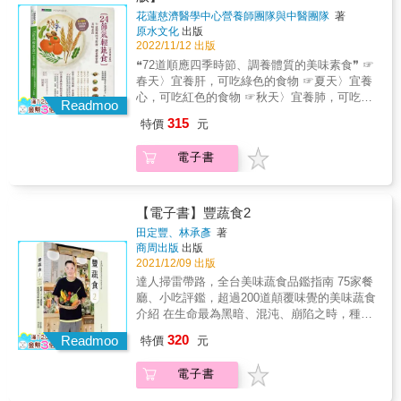
療財團法人執行長） 林欣榮（花蓮慈濟醫院院
料成分到食材所含營養素，均另闢專欄解說，
式、法式、韓式等風味料理。 & ＊ 少了蛋、肉
花蓮慈濟醫學中心營養師團隊與中醫團隊
著
長） 〔本書適用蛋奶素〕 ✑24節氣養生食療
替你的健康把關。 &
原水文化
出版
類、海鮮，蛋白質的攝取該如何補足？ &rarr;
&mdash;春季篇 【立春】大地回暖陽氣發，飲
2022/11/12 出版
利用豆腐、豆皮、車麩等食材，補充蛋白質，
食宜清淡，少食辛辣的食物。 【雨水】萬物生
還能製作出豐厚滿足的口感。 & ◎ 食材好取
❝72道順應四季時節、調養體質的美味素食❞ ☞
長好時機，多吃綠色食物，有益肝氣升發。
得，料理豐富多變 本書原著雖然為日文書，但
春天〉宜養肝，可吃綠色的食物 ☞夏天〉宜養
【驚蟄】冬眠而起醒脾胃，多吃富含植物性蛋
大部分的食材在你家隔壁的超市就能買得到，
心，可吃紅色的食物 ☞秋天〉宜養肺，可吃白
白質的食物。 【春分】維持人體陰陽平衡狀
Readmoo
像是洋蔥、紅蘿蔔、甜椒、小黃瓜、豆芽菜、
色的食物 ☞冬天〉宜養腎，可吃黑色的食物
態，避免寒性食物損傷脾胃。 【清明】春天肝
315
特價
元
番茄等，食材方便取得。厲害的是，這些常見
✯★最用心的中醫師+營養師 結合中醫師對應節
氣最旺盛之時，養生首重疏肝與調暢情志。
的食材，經過庄司老師的精心設計後，變化出
氣與食材的養生法， 搭配營養師精心設計營養
【穀雨】雨量漸多濕氣加重，養生的重點是袪
電子書
一道道你以前從沒想過的料理方式與搭配組
又健康美食。 & ✯★365天讓身體無負擔的美味
濕邪護脾胃。 ✑24節氣養生食療&mdash;夏季
合。 & 當然，如果你是日式料理愛好者，還可
蔬食 &包含中西式主食、主菜、甜點、飲品
篇 【立夏】天氣漸熱，肝氣轉弱心氣增，飲食
以在本書中學習到像是金平牛蒡、筑前煮等日
等， &採低糖、低鹽、高纖維的創意輕食料
宜清淡補水分。 【小滿】濕熱氣候易讓人不
式風味料理。 &
理。 〔貼心整理〕 72種有助抗老養五臟的五色
【電子書】豐蔬食2
安，清熱利濕的食物可解煩悶。 【芒種】暑濕
食材速查表 〔專文推薦〕 林俊龍（佛教慈濟醫
困脾更要當心粽子，清熱祛濕食材開胃消脹。
田定豐、林承彥
著
療財團法人執行長） 林欣榮（花蓮慈濟醫院院
商周出版
出版
【夏至】天熱食慾差，護心冷食不可多，補充
長） 〔本書適用蛋奶素〕 ✑24節氣養生食療
2021/12/09 出版
水分為優先。 【小暑】避免太陽過度曝曬，養
&mdash;春季篇 【立春】大地回暖陽氣發，飲
生宜開胃、除濕、助消化。 【大暑】高溫高濕
達人掃雷帶路，全台美味蔬食品鑑指南 75家餐
食宜清淡，少食辛辣的食物。 【雨水】萬物生
大地像蒸籠，降火排濕食材治『苦夏症。』
廳、小吃評鑑，超過200道顛覆味覺的美味蔬食
長好時機，多吃綠色食物，有益肝氣升發。
✑24節氣養生食療&mdash;秋季篇 【立秋】陽
介紹 在生命最為黑暗、混沌、崩陷之時，種子
【驚蟄】冬眠而起醒脾胃，多吃富含植物性蛋
氣漸收，養生重保養及收藏，飲食宜滋陰潤
音樂、豐文創創辦人田定豐接觸了蔬食，本以
320
白質的食物。 【春分】維持人體陰陽平衡狀
Readmoo
特價
元
肺。 【處暑】暑熱終結轉秋燥，預防秋老虎首
為不過是小小的飲食習慣改變，卻連帶影響了
態，避免寒性食物損傷脾胃。 【清明】春天肝
重滋陰清熱潤燥。 【白露】日夜溫差大，勿貪
人生的各個面向，包括生活態度與價值觀。 吃
氣最旺盛之時，養生首重疏肝與調暢情志。
電子書
涼。宜滋補養陰，轉骨好時機。 【秋分】日夜
素二十多年，田定豐意識到，世上沒有什麼事
【穀雨】雨量漸多濕氣加重，養生的重點是袪
相等，人體也宜用溫潤的食材達到陰陽平衡。
情是理所應當的。他之所以能夠得到的比別人