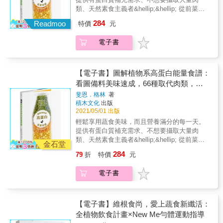
理應用」， 每種蔬菜都透過大量圖說細細拆
識。 & ★ 增添風味亮點的芽菜、食用花與東南
類、天然素食主義者&hellip;&hellip; 從前菜、
解，也有更多延伸或相似品項的介紹。 此外，
亞蔬菜 這些別緻的種類，有些是料理的重要隱
輕食、沙拉湯品到主菜及甜點， 一張圖展開所
284
書中收錄了115道食譜，希望能帶來更多的蔬食
Readmoo
特價
元
味， 有的能為視覺帶來細緻創意，或者賦予更
需食材及份量， 瘦身、增肌、減脂、提升能
烹調靈感。 是一本教你愛上蔬菜、徹底活用蔬
多口感變化， 下回遇見它們不妨嘗試一下，發
量！ 低脂肪、高纖維、富含維他命與礦物質，
菜美味的實用參考百科！ & ｜本書特色｜ ★
電子書
掘獨特的新滋味。 & ✦ 115道蔬食日常食，引
66種輕鬆取代肉類，能量滿滿的植物系高蛋白
史上最齊全！353種蔬菜精華集結 在最新增修
出最佳蔬菜風味 瓜果葉菜滋味豐盛，作者以自
食譜提案， 均衡美味、容易吸收、減少身體還
版中，增加收錄了80餘種蔬菜， 以更直覺的蔬
由想像， 將好吃的味道組合在一起，只要能掌
有地球的負擔， 本書讓你： ★不用吃肉也能有
果類型作為目錄分類， 葉菜、根莖、瓜果花、
握食材特性， 加上簡單的烹調訣竅，將更加發
效攝取足量營養，兼顧均衡與美味！ ★圖像化
【電子書】圖解植物系高蛋白能量食譜：
調味蔬菜、豆類、菇類&hellip;&hellip; 方便查
現蔬食的魅力。 & ✦附錄拼音索引，讓查找更
方式呈現食材組成配方，輕鬆掌握作法、風味
看圖備料美味速成，66種取代肉類，高
找，貼近一般使用者的搜尋習慣。 & ★關於蔬
上手 直覺的索引方式，以首字拼音即可快速查
及精準的蛋白質養分含量。 ★從常見的鷹嘴
纖、營養、抗氧化的均衡蔬食提案
菜你想知道的小知識，這裡都有 如何分辨好吃
斐恩．格林
著
詢， 依個人習慣，輕鬆愉快地使用這本書。
豆、扁豆等各種豆類，以及豆腐、堅果到異國
積木文化
出版
的蔬菜、或不建議挑選的狀況？ 冷藏或室溫？
食材天貝（Tempeh），認識植物界的高蛋白明
2021/05/01 出版
從分裝保存、刀功到烹調，皆有清楚圖解， 常
星，學會如何活用於日常料理。 今日，我們似
用英文名稱、盛產季節、主要產地等，也有詳
輕鬆享用蔬食美味，而且營養滿分的每一天。
乎比過去更明白如何管控疾病與老化過程。我
細備註； 以料理人的角度細說蔬菜的各種小知
提供有蛋白質補充需求、不想要攝取大量肉
們意識到照顧自己的身體是多麼重要，好好進
識。 & ★ 增添風味亮點的芽菜、食用花與東南
類、天然素食主義者&hellip;&hellip; 從前菜、
食，對身體又有多大的益處。健康的飲食不僅
金石堂
亞蔬菜 這些別緻的種類，有些是料理的重要隱
輕食、沙拉湯品到主菜及甜點， 一張圖展開所
會反應在活力上，也會讓身體舒暢，更能讓我
284
79
折
特價
元
味， 有的能為視覺帶來細緻創意，或者賦予更
需食材及份量， 瘦身、增肌、減脂、提升能
們對整體生活保持更正向的視野。而從植物中
多口感變化， 下回遇見它們不妨嘗試一下，發
量！ 低脂肪、高纖維、富含維他命與礦物質，
攝取的綠色蛋白質，比肉類更有益於健康，不
電子書
掘獨特的新滋味。 & ✦ 115道蔬食日常食，引
66種輕鬆取代肉類，能量滿滿的植物系高蛋白
僅低脂肪、高纖維，更富含維他命與礦物質。
出最佳蔬菜風味 瓜果葉菜滋味豐盛，作者以自
食譜提案， 均衡美味、容易吸收、減少身體還
本書收錄多種受到世界各地不同飲食文化的啟
由想像， 將好吃的味道組合在一起，只要能掌
有地球的負擔， 本書讓你： ★不用吃肉也能有
發、以蔬食為主的蛋白質料理，不僅營養健
握食材特性， 加上簡單的烹調訣竅，將更加發
效攝取足量營養，兼顧均衡與美味！ ★圖像化
【電子書】維根食尚，愛上蔬食新纖活：
康，也注重口感和風味。相信在品嘗後，人人
現蔬食的魅力。 & ✦附錄拼音索引，讓查找更
方式呈現食材組成配方，輕鬆掌握作法、風味
全植物飲食計畫×New Me勻體運動指導
都能體會植物系高蛋白料理的魅力。 －－－－
上手 直覺的索引方式，以首字拼音即可快速查
及精準的蛋白質養分含量。 ★從常見的鷹嘴