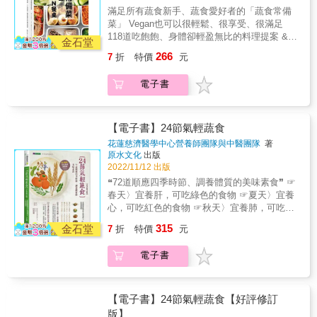
理、廚藝經驗豐富，將利用「蔬食常備菜」概
不同，有意識的應用在不同面向裡，讓更多人
技， 要與你分享！ ●品嘗紅莧菜、紅鳳菜等含
滿足所有蔬食新手、蔬食愛好者的「蔬食常備
頁都是一場味蕾的盛宴。作者巧妙運用鮮果的
念，幫助大家解決執行上的大小問題，進入美
能夠在水果應用上得到靈感，嚐到更多水果的
鐵量高的蔬菜，搭配泡菜也能提升鐵質吸收
菜」 Vegan也可以很輕鬆、很享受、很滿足
天然風味，創造出色香味俱全的佳餚。無論是
好的Vegan生活。 & ＊ 外食不便，又沒時間下
不同風味，是一本有系統規劃的好書。—— 好
率！ ●柔嫩的豆包泥加上鷹嘴豆粉拌勻，不用
118道吃飽飽、身體卻輕盈無比的料理提案 &
甜點還是開胃菜，都能激發你的創意，讓你的
廚怎麼辦？ &rarr; 製作常備菜，一次做好足夠
金石堂
嶼HOSU主廚｜李易晏
雞蛋，也能煎出營養價值和口感風味都100分的
◎ 眾多好萊塢明星、日韓明星都在執行的
廚房充滿活力與新鮮感！—— 香色 Xiang Se
分量，再放人冰箱冷藏、冷凍，餓了馬上就能
266
7
折
特價
元
御／玉子燒。 ●製作可樂餅時，用高蛋白質的
Vegan飲食 在動物保護、生態議題、健康管理
主廚｜邱一中Steve台灣一年四季都能產出豐富
開動！＊ 廚藝不佳，也做出美味Vegan料理
豆泥替換部分馬鈴薯泥，蛋白質瞬間UP！ ●豆
等議題的影響下，越來越多人選擇Vegan飲食。
而多樣的水果種類，這本書介紹水果基本的處
嗎？ &rarr; 蔬食常備菜，只要切一切、拌一
電子書
腐加上營養酵母打成泥，就能模擬出cream
而Vegan飲食除了不吃肉類、魚類，也會完全避
理方法及在前菜、沙拉、湯品、主菜各種料理
拌、煮一煮，就這麼簡單！ & ＊ 蔬食變化少，
cheese般的香濃口感！ ●如何自製香菇粉，在
開蛋、乳製品，以及蜂蜜等動物性食品。少了
的運用上詮釋的相當精彩。
很容易就吃膩了？ &rarr; 本書有超過100種料理
滿足維生素D需求的同時，風味提升，也讓下廚
一些食物的選擇，該怎麼吃得滿足，又不會缺
—— LAND.PINGTUNG餐廳主廚｜邱泓訓在台
的搭配，除了利用食材本身的天然色彩搭配出
更便利！& ●用豆皮，就能製作出純素高蛋白質
乏蛋白質攝取？這本書將帶大家輕鬆實踐Vegan
【電子書】24節氣輕蔬食
灣，我們能在不同季節品嚐到各種甜美的水
美味外，還可善用調味料、高湯等，做出義
又零膽固醇的美味焙啃！&hellip;&hellip;等
生活。 & ◎ 善用「蔬食常備菜」，享受輕盈無
果，近年有更多人將其應用在不同的層面，不
式、法式、韓式等風味料理。 & ＊ 少了蛋、肉
花蓮慈濟醫學中心營養師團隊與中醫團隊
著
本書60道菜式豐富、口感風味絕佳的天然蔬食
負擔的Vegan生活 想要進行Vegan飲食，卻不
管直接食用、做菜、甜點或是各種加工品。藉
原水文化
出版
類、海鮮，蛋白質的攝取該如何補足？ &rarr;
料理 從前菜、主餐、點心、醬料到高湯，全都
知如何開始？已經開始全植飲食，卻會遇到一
由法國名廚雷吉斯．馬柯的角度，依水果特性
2022/11/12 出版
利用豆腐、豆皮、車麩等食材，補充蛋白質，
一應俱全 為所有素食朋友達成既想滿足營養補
些執行難題？本書的庄司老師，擅長蔬食料
不同，有意識的應用在不同面向裡，讓更多人
還能製作出豐厚滿足的口感。 & ◎ 食材好取
❝72道順應四季時節、調養體質的美味素食❞ ☞
給、又能兼顧美味的夢想 本書特色 & 除了學會
理、廚藝經驗豐富，將利用「蔬食常備菜」概
能夠在水果應用上得到靈感，嚐到更多水果的
得，料理豐富多變 本書原著雖然為日文書，但
春天〉宜養肝，可吃綠色的食物 ☞夏天〉宜養
料理和品嘗蔬食的美味，你還能獲得更多
念，幫助大家解決執行上的大小問題，進入美
不同風味，是一本有系統規劃的好書。—— 好
大部分的食材在你家隔壁的超市就能買得到，
心，可吃紅色的食物 ☞秋天〉宜養肺，可吃白
&hellip;&hellip; ●專為補充特定營養素而設計：
好的Vegan生活。 & ＊ 外食不便，又沒時間下
嶼HOSU主廚｜李易晏
像是洋蔥、紅蘿蔔、甜椒、小黃瓜、豆芽菜、
色的食物 ☞冬天〉宜養腎，可吃黑色的食物
按目錄索驥，就能找到符合你需求的料理。 ●
315
廚怎麼辦？ &rarr; 製作常備菜，一次做好足夠
金石堂
7
折
特價
元
番茄等，食材方便取得。厲害的是，這些常見
✯★最用心的中醫師+營養師 結合中醫師對應節
純天然無添加：原型食物烹調，不使用高度加
分量，再放人冰箱冷藏、冷凍，餓了馬上就能
的食材，經過庄司老師的精心設計後，變化出
氣與食材的養生法， 搭配營養師精心設計營養
工再製的素肉、素丸等素料。 ●菜式豐富多
開動！＊ 廚藝不佳，也做出美味Vegan料理
電子書
一道道你以前從沒想過的料理方式與搭配組
又健康美食。 & ✯★365天讓身體無負擔的美味
元：沙拉、小菜、主食、飲料、能量點心，一
嗎？ &rarr; 蔬食常備菜，只要切一切、拌一
合。 & 當然，如果你是日式料理愛好者，還可
蔬食 &包含中西式主食、主菜、甜點、飲品
書即全餐。 ●主廚專欄：料理秘技無私傳授，3
拌、煮一煮，就這麼簡單！ & ＊ 蔬食變化少，
以在本書中學習到像是金平牛蒡、筑前煮等日
等， &採低糖、低鹽、高纖維的創意輕食料
分鐘學會蔬食美味再升等的料理祕技！& ●營養
很容易就吃膩了？ &rarr; 本書有超過100種料理
式風味料理。 &
理。 〔貼心整理〕 72種有助抗老養五臟的五色
【電子書】24節氣輕蔬食【好評修訂
小講堂：破除五大營養素常見的迷思，建立正
的搭配，除了利用食材本身的天然色彩搭配出
食材速查表 〔專文推薦〕 林俊龍（佛教慈濟醫
版】
確的素食飲食觀念。 ●健康食材介紹：從調味
美味外，還可善用調味料、高湯等，做出義