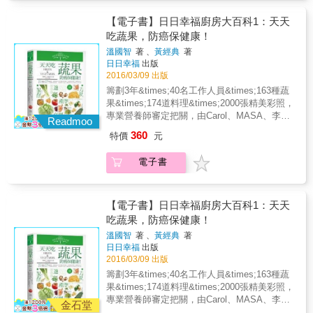
需求的攝取順序是？ ．常固定煮某幾種蔬菜，
輕鬆下廚；要做出美味料理，既不困難也不麻
孩子總喊說吃膩了，怎麼變花樣？ ．想要孩子
【電子書】日日幸福廚房大百科1：天天
煩。 ★文末「附錄篇」，以表格整理各項基礎
贏在發育的起跑點上，但不知營養烹調的方
用具及常備食材，一目瞭然。另附上「食譜索
吃蔬果，防癌保健康！
法？ 每個人多少都有討厭的蔬菜，但絕大多數
引」，針對各類別食譜分類，包括：中式簡
溫國智
著 、
黃經典
著
的討厭，來自於吃第一口的「壞印象」，因為
餐、西式輕食、全餐、調味佐料或甜味、鹹味
日日幸福
出版
被味覺經驗框住了，而失去再次嘗試它的機
小點&hellip;&hellip;隨意選擇，簡單查閱。
2016/03/09 出版
會！兒童食育營養師－李婉萍、Minicook親子
籌劃3年&times;40名工作人員&times;163種蔬
食育工作室合著，分享如何用多種蔬菜營養為
果&times;174道料理&times;2000張精美彩照，
孩子健康打好基礎、引導孩子嘗試蔬菜的小秘
專業營養師審定把關，由Carol、MASA、李福
訣，更貼心解惑幼兒與兒童成長常見的飲食困
Readmoo
登、阿發師、潘懷宗與譚敦慈等 20位各方領域
擾與生理狀況，讓爸媽更有方法地帶孩子吃。
360
特價
元
專業才賢跨界肯定推薦， 完整蒐錄並介紹各種
＊討厭蔬菜的各種原因，帶孩子一起找找看！
蔬果的種類、營養價值與熱量、 選購與保存
味道苦苦的或臭臭的、口感軟爛好噁心、聞起
電子書
法、適合的烹調與切割法、主要盛產地與季
來味道不好、討厭它煮過後的口感、不喜歡它
節， 讓您不再錯過當令食材，絕對吃得健康，
的顏色或長相、每次都這樣煮所以吃膩了、某
用得安心！ 是每個人廚房與餐桌必備，也是台
種烹調方式可能不適合某種蔬菜、有次吃飯被
灣最有價值的百科全書！ & 以蔬果主題明確聚
【電子書】日日幸福廚房大百科1：天天
爸媽硬逼吃下肚、沒有原因就是討厭蔬菜
焦，詳細介紹葉菜、根莖菜、花菜、芽菜、蕈
吃蔬果，防癌保健康！
&hellip;。 ＊找到原因後，營養師親子食育老師
菇、果菜與豆類七大類別共163種蔬菜，不但兼
教爸媽帶孩子吃！ 爸媽必知，兒童食育營養師
溫國智
著 、
黃經典
著
具廣度與深度，並據此設計174道色香味俱全又
告訴你這樣吃最健康～ 書中整理了55種蔬菜營
日日幸福
出版
健康滿分的中西日各國料理，將蔬果的鮮美詮
養特點、營養升級吃法、攝取食物的先後順
2016/03/09 出版
釋到淋漓盡致。 & 兩位廚師皆巧妙地以各種食
序、小孩的食用注意事項&hellip;等，更告訴爸
籌劃3年&times;40名工作人員&times;163種蔬
材特色及原味來變化口味，如運用奶味於大白
媽們如何從幼兒期開始為孩子安排六大類飲
果&times;174道料理&times;2000張精美彩照，
菜，讓柔綿、清香的口感更有層次；以簡單的
食、蔬菜營養素排行榜、食物攝取的正確順
專業營養師審定把關，由Carol、MASA、李福
油醋提出水生菜的清爽；酸甜的大番茄讓肉醬
金石堂
序。此外，也從孩子的心理層面分析，了解何
登、阿發師、潘懷宗與譚敦慈等 20位各方領域