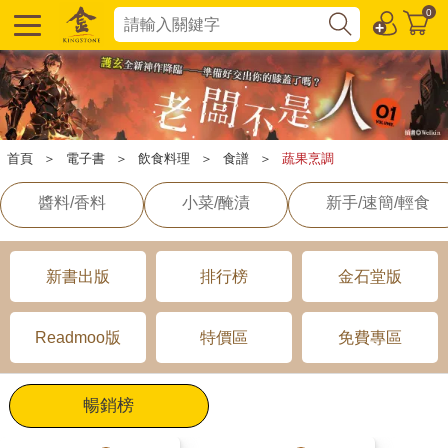
0
首頁
＞
電子書
＞
飲食料理
＞
食譜
＞
蔬果烹調
醬料/香料
小菜/醃漬
新手/速簡/輕食
新書出版
排行榜
金石堂版
Readmoo版
特價區
免費專區
暢銷榜