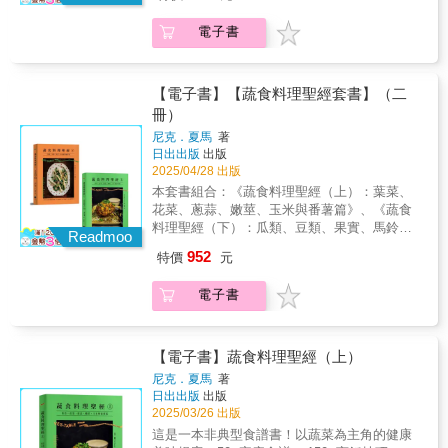
術到美味食譜，帶你發掘蔬菜美味本質的無限
可能。本書深入研究蔬菜類別，從根莖類到豆
電子書
類，再到綠葉蔬菜等。作者夏馬介紹了15類蔬
菜的產地、生物學和獨有特徵，幫助在家下廚
的你更懂得如何去選擇、儲存及烹飪。上百道
富有創意而平易近人的食譜，利用常見和罕見
【電子書】【蔬食料理聖經套書】（二
的蔬菜，讓餐點更多樣化，提供你美味和營養
冊）
兼具的家常烹飪靈感。──深入剖析蔬菜的營
尼克．夏馬
著
養、歷史與文化背景──本書不只是食譜，更是
日出出版
出版
一場「蔬菜的知識探索」。每類蔬菜章節不僅
2025/04/28 出版
介紹它們的營養價值，還包含其歷史背景、產
本套書組合：《蔬食料理聖經（上）：葉菜、
地與文化影響，讓你從不同角度理解蔬菜魅
花菜、蔥蒜、嫩莖、玉米與番薯篇》、《蔬食
力。──結合科學、營養與實驗精神，發揮蔬菜
料理聖經（下）：瓜類、豆類、果實、馬鈴薯
最高潛力──結合「農業」、「食品科學」與
Readmoo
與根莖篇》共二冊這是一套非典型食譜書！以
「烹飪藝術」，提供最佳烹飪方法，讓蔬菜發
952
特價
元
蔬菜為主角的健康美味提案：100+家庭食譜 ×
揮最大風味。▌食材化學揭祕：為何切洋蔥讓人
300+烹飪技巧 × 100%植物科學We are what
流淚？為何綠葉蔬菜跟番茄放一起容易爛？▌食
電子書
we eat!!你真的認識每天吃的蔬菜嗎？從產地、
品保存學：哪些蔬菜適合冷藏？哪些適合室溫
生物學、烹飪技術到美味食譜，帶你發掘蔬菜
存放？▌營養吸收原理：維生素A、D、E和K結
美味本質的無限可能。本書深入研究蔬菜類
合油脂食用才能有效吸收。▌烹飪化學：焦糖化
別，從根莖類到豆類，再到綠葉蔬菜等。作者
【電子書】蔬食料理聖經（上）
和梅納反應如何影響蔬菜的風味與色澤？──獨
夏馬介紹了15類蔬菜的產地、生物學和獨有特
家「廚師筆記」與「烹飪祕訣」，提升料理細
尼克．夏馬
著
徵，幫助在家下廚的你更懂得如何去選擇、儲
日出出版
出版
節──每類蔬菜皆有「烹飪祕訣」，每道食譜也
存及烹飪。上百道富有創意而平易近人的食
2025/03/26 出版
附有「烹飪漫談」與「廚師筆記」，作者不藏
譜，利用常見和罕見的蔬菜，讓餐點更多樣
私分享經年累月的珍貴經驗，這些小技巧能幫
這是一本非典型食譜書！以蔬菜為主角的健康
化，提供你美味和營養兼具的家常烹飪靈感。