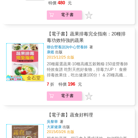
更開胃；黑芝麻的獨特香氣讓牛蒡纖維更有風
480
特價
元
謂真正的「挑食」、提供減少挑食的五感飲食
專業才賢跨界肯定推薦， 完整蒐錄並介紹各種
味；以蝦仁的鮮甜口感讓火龍果更具新意；以
對策。 讓孩子對蔬菜不抗拒、來自食育課的教
蔬果的種類、營養價值與熱量、 選購與保存
些許酸甜的梅肉讓樸實的山藥更開胃與護胃；
電子書
養心法～ Mini cook將分享食育課堂上的親子教
法、適合的烹調與切割法、主要盛產地與季
以蒜花生搭配西瓜、柚子及甜椒，讓蔬菜水果
養心法，從另個角度、不同方式帶爸媽與孩子
節， 讓您不再錯過當令食材，絕對吃得健康，
的組合，變得更讓人垂涎三尺；也以味噌、辣
一起親近蔬菜、認識蔬菜，一起來看看從餐桌
用得安心！ 是每個人廚房與餐桌必備，也是台
椒及香菇，讓清爽的蓮子可以整裝再出發。 &
延伸至土地與文化的有趣食育吧。 由親子料理
灣最有價值的百科全書！ & 以蔬果主題明確聚
【電子書】蔬果排毒完全指南：20種排
本書不但完整介紹市面上所有蔬果，清楚標示
老師設計、讓孩子食慾大開的食譜～ 由宋雅雯
焦，詳細介紹葉菜、根莖菜、花菜、芽菜、蕈
毒功效特強的蔬果
產地產季，詳細分析所具有的營養價值與熱
老師設計，即使是料理新手媽咪也能完成的親
菇、果菜與豆類七大類別共163種蔬菜，不但兼
量；更將每一種蔬果的英文名稱、學名與俗
聯合營養諮詢中心營養師
著
切食譜，而且好吃易做、還能和大孩子一起享
具廣度與深度，並據此設計174道色香味俱全又
名、選購方法、保存方法與適合的烹調法完全
康鑑
出版
受廚事樂趣，原來蔬菜料理能如此美味有變
健康滿分的中西日各國料理，將蔬果的鮮美詮
公開，不必擔心家裡大人、小孩挑剔的嘴巴，
2015/12/25 出版
化。
釋到淋漓盡致。 & 兩位廚師皆巧妙地以各種食
也滿足所有的味蕾，更照顧到全家人的營養攝
20種嚴選蔬果‧10種高纖五穀雜糧‧150道營養師
材特色及原味來變化口味，如運用奶味於大白
取。加上2000張圖文並茂的彩照，與營學養巧
特效食譜 吃對天然好食物，排毒力UP！ 食療
菜，讓柔綿、清香的口感更有層次；以簡單的
妙結合，絕對是一部家家戶戶必備的蔬菜百科
排毒效果佳，吃出健康100分！ & 20種高纖低
油醋提出水生菜的清爽；酸甜的大番茄讓肉醬
金石堂
巨作。 & 本書特色 & ◆特色1詳細圖片2400張
卡蔬果，天然最健康 生活中毒素無所不在，當
更開胃；黑芝麻的獨特香氣讓牛蒡纖維更有風
196
7
折
特價
元
帶領大家深入了解163種蔬果，且每一種蔬果皆
體內毒素累積過多，人就容易生病。別擔心！
味；以蝦仁的鮮甜口感讓火龍果更具新意；以
有圖文描述適合的切割法與烹調法，並學會如
營養師精選20種天然排毒蔬果，協助人體清除
些許酸甜的梅肉讓樸實的山藥更開胃與護胃；
電子書
何運用於174道料理。 ◆特色2完整身分介紹 提
廢物，重拾健康元氣生活。 & 150道排毒享瘦
以蒜花生搭配西瓜、柚子及甜椒，讓蔬菜水果
供蔬果檔案介紹、俗名與學名、主要產地、盛
食譜，身體無負擔 食安問題大家怕，自己做菜
的組合，變得更讓人垂涎三尺；也以味噌、辣
產季節，讓您不再錯過當令蔬果。 ◆特色3保
最安心！150道排毒特效食譜輕鬆做，通便、防
椒及香菇，讓清爽的蓮子可以整裝再出發。 &
存方法好清楚 本書可找到如何挑選品質好的蔬
癌、抗老、消腫、美肌功效一次滿足，身體清
【電子書】蔬食好料理
本書不但完整介紹市面上所有蔬果，清楚標示
果，當蔬果一次用不完，該如何保存及時間等
爽無負擔。 & 五穀雜糧排毒明星，腸道好幫手
產地產季，詳細分析所具有的營養價值與熱
吳黎華
著
資訊。 ◆特色4專業營養師審定 進一步了解蔬
特別企劃「五穀雜糧排毒明星排行榜」，五穀
大家健康
出版
量；更將每一種蔬果的英文名稱、學名與俗
果能帶來什麼營養，以及每100公克含多少熱
雜糧含豐富膳食纖維及植物固醇，是幫助腸道
2015/03/26 出版
名、選購方法、保存方法與適合的烹調法完全
量，讓大家吃美味外，還能兼顧健康與維持好
排毒的好幫手，家常菜食譜營養美味，非吃不