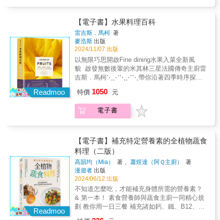
Best Chefs in The World）法國美食指南高特
米魯（Gault-Millau）評選「年度最佳主廚」
——最高榮譽五頂廚師帽評鑑料理之前，首先
【電子書】水果料理百科
是食材特性理解——融入水果元素，將美味提
雷吉斯．馬柯
著
升另一層次本書將介紹各季盛產的水果種類，
麥浩斯
出版
帶您認識其中富含的營養價值、如何挑選與保
2024/11/07 出版
存等基礎概念，圖解前置處理步驟與切削教
以無限巧思開啟Fine dining水果入菜全新風
學，涵蓋前菜、沙拉、濃湯、主餐、甜點、雞
貌 啟發無數後輩的米其林三星法國傳奇主廚雷
尾酒……等百道星級食譜分享。當代名廚數十
吉斯．馬柯⋱⋰⋱⋰⋱帶你沿著四季時序探索
年來的熱情鑽研盡皆濃縮在此，這是一本不可
變化多端、充滿創意的水果世界
1050
錯過的專業水果料理百科，將為您帶來更寬廣
Readmoo
特價
元
⋰⋱⋰⋱⋰2005年摘下米其林三星蟬聯至今法
的烹飪應用視野與風味搭配靈感。回應大自然
國博古斯世界烹飪大賽金獎（Bocuse d’Or）入
餽贈的結實纍纍用馬柯家族最擅長的方式父親
電子書
選《Le Chef》「世界百大主廚」名單（100
是葡萄酒商、母親是廚師，家裡從小經營飯
Best Chefs in The World）法國美食指南高特
店，雷吉斯承襲雙親真誠的待客之道與料理熱
米魯（Gault-Millau）評選「年度最佳主廚」
情，今日已是聞名世界的主廚，其子雅克也傳
——最高榮譽五頂廚師帽評鑑料理之前，首先
【電子書】補充特定營養素的全植物蔬食
承了父親的好手藝與追求料理真味的精神，父
是食材特性理解——融入水果元素，將美味提
料理（二版）
子聯手持續探索當地農產的可能性，不斷突破
升另一層次本書將介紹各季盛產的水果種類，
我們對精緻法餐的料理想像。馬柯家族位在南
高韻均（Mia）
著 、
蕭煜達（阿Ｑ主廚）
著
帶您認識其中富含的營養價值、如何挑選與保
漫遊者
出版
法聖博內勒弗魯瓦山坡上的餐廳雖偏遠不易抵
存等基礎概念，圖解前置處理步驟與切削教
2024/06/12 出版
達，每天仍有無數饕客不遠千里到訪期待一嚐
學，涵蓋前菜、沙拉、濃湯、主餐、甜點、雞
佳餚，不僅為響亮的米其林三星頭銜，也為雷
不知道怎麼吃，才能補充身體所需的營養素？
尾酒……等百道星級食譜分享。當代名廚數十
吉斯一貫尊重土地、熱愛從大自然尋找靈感，
& 第一本！ 素食營養師與蔬食主廚一同精心規
年來的熱情鑽研盡皆濃縮在此，這是一本不可
對食材的講究與堅持所吸引。 ◆ 專業推薦 無
劃 教你用一日三餐 補充諸如鈣、鐵、B12、優
錯過的專業水果料理百科，將為您帶來更寬廣
Readmoo
框自然食計畫主理人｜AlleyTaster 美食加創辦
質脂肪酸及蛋白質等 「特定」營養素的全植物
的烹飪應用視野與風味搭配靈感。回應大自然