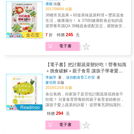
優雅與美好。 本書特色 ★坊間強調全食、植物
含蛋白質的食材入菜，並設計好咀嚼、無負
頭、南瓜籽、蘋果芯、粗菜梗，也大有妙用？
康鑑
出版
性飲食的書籍，以外版書居多；本書作者以生
擔，食材不單一的食譜，運用小吃手法，吃巧
2017/08/04 出版
在追求速成、簡便的同時，往往忽略了生活中
活中常見食材發揮創意，沒有文化隔閡，在口
又吃好！
一些細節和小樂趣。Wendy以細膩的散文筆
38種常見蔬果＋60道美味蔬菜料理＝豐富蔬食
味和料理手法上也貼近我們的飲食習慣。喜歡
調，分享二十餘篇抒情札記，娓娓說來每道料
生活，健康滿分！ & 370則健康飲食必知的蔬
蔬果食材的讀者，可透過本書激發下廚烹調的
理的製作靈感、配方調味及簡約生活的日常觀
菜營養常識QA 38種蔬食搭配宜忌，避開食安
靈感。 ★作者遠赴美國西雅圖及紐約進行廚藝
想，進而探討人與食物的種種連結，提倡吃
地雷，吃好也要吃對 60道美味簡單家常菜，巧
訓練，取得蔬食烹飪專業認證，並鑽研大自然
245
金石堂
7
折
特價
元
「真」食物、「全」食物、善待土地，涵蓋日
變三餐，吃出真健康 & ◆高麗菜是天然腸胃
飲食法，在書中分享令人耳目一新的料理經驗
常飲食美學的生活實踐，喚起人們對自然飲
藥？ ◆綠花椰是防癌超級蔬菜？ ◆番茄為什麼
和觀念，葷食主義者也可跟著改變料理方式，
電子書
食、簡單生活的嚮往。 飲食是由內而外的一種
能降三高？ ◆南瓜是男性食療保健聖品？ ◆山
讓味蕾有全新的體驗。 ★針對食材處理、保存
生活追求，透過本書，看廚房裡細緻的料理
藥能改善更年期不適？ ◆紫菜能預防骨質疏
及烹調技巧，詳加說明料理小訣竅，幫助讀者
人，如何深愛著餐桌上的每一樣食材，細品菜
鬆？ ◆香菇為什麼能清腸排毒？ & 本書特色 &
輕鬆下廚；要做出美味料理，既不困難也不麻
蔬清甜、細看菜葉瓜果入鍋烹煮的沸沸揚揚、
高纖低卡‧排毒防癌‧瘦身美容‧抗老養生 & 瞭解
【電子書】把討厭蔬菜變好吃！營養知識
煩。 ★文末「附錄篇」，以表格整理各項基礎
曼妙變化&hellip;&hellip;Wendy以有情有愛的眼
「真」食物，吃出健康第一步 天然蔬果食療，
用具及常備食材，一目瞭然。另附上「食譜索
＋挑食破解＋親子食育 讓孩子學著愛上
光和一雙巧手，分享用心料理、細緻過生活的
啟動人體自癒力 & ●吃對蔬果，聰明食療，做
引」，針對各類別食譜分類，包括：中式簡
吃蔬菜
李婉萍
著 、
迷你酷食育工作室
著
優雅與美好。 本書特色 ★坊間強調全食、植物
自己的營養師 嚴選8大類38種常見蔬果，完整
餐、西式輕食、全餐、調味佐料或甜味、鹹味
麥浩斯
出版
性飲食的書籍，以外版書居多；本書作者以生
說明營養成分、保健功效、食療常識、飲食宜
小點&hellip;&hellip;隨意選擇，簡單查閱。
2016/12/10 出版
活中常見食材發揮創意，沒有文化隔閡，在口
忌。遠離食安危機，蔬食吃出不生病好體質。
各位爸媽，你家孩子是否也討厭蔬菜或挑食不
味和料理手法上也貼近我們的飲食習慣。喜歡
& ●550則營養搭配祕訣，打造60道蔬療養生餐
吃呢？ 兒童食育營養師與親子食育老師教你，
蔬果食材的讀者，可透過本書激發下廚烹調的
挑食！才是最正確的飲食觀。食材搭對，營養
讓孩子愛上蔬菜的訣竅！ 從營養烹調知識到餐
靈感。 ★作者遠赴美國西雅圖及紐約進行廚藝
效果加倍；食材搭錯，營養流失、損害健康。
Readmoo
桌日常食育，及早建立「飲食素養」 有以下困
訓練，取得蔬食烹飪專業認證，並鑽研大自然
正確擇食，才能避免病從口入。
294
特價
元
擾的爸媽們，你（妳）一定需要這本書&hellip;
飲食法，在書中分享令人耳目一新的料理經驗
．孩子不愛蔬菜，家中餐桌天天上演他丟你
和觀念，葷食主義者也可跟著改變料理方式，
電子書
撿？ ．對某種特定蔬菜不敢吃、討厭吃，就是
讓味蕾有全新的體驗。 ★針對食材處理、保存
不肯試一口？ ．怎麼帶家中幼兒吃蔬菜，營養
及烹調技巧，詳加說明料理小訣竅，幫助讀者