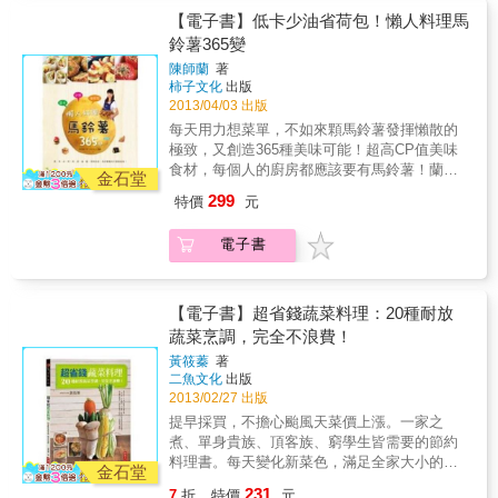
味？221種蔬菜實用小知識，烹煮食物好指南。
天買不到新鮮葉菜類時，可長期保存的馬鈴薯
【電子書】低卡少油省荷包！懶人料理馬
*一看就懂的知識全圖解從挑選、保存、處理到
絕對是最佳的選擇。◆ 平價方便取得：馬鈴薯
鈴薯365變
用法，1500張以上清楚圖解，立刻學會各種蔬
平價又有飽足感，備個幾顆放家裡，省荷包又
菜的辨別方法及料理秘訣。*新手也能做好菜，
陳師蘭
著
可以不挨餓。◆ 料理方式簡單：適合料理新
收錄108道美味料理善用蔬菜風味，簡單烹調就
柿子文化
出版
手，戰勝馬鈴薯就是掌控廚房的第一步啦！◆
美味。108道最好上手的創意食譜。好吃，就這
2013/04/03 出版
風味百吃不厭：馬鈴薯可不只是炸薯條好吃，
麼簡單！
每天用力想菜單，不如來顆馬鈴薯發揮懶散的
適合與各式食材、香草、調味料搭配，料理方
極致，又創造365種美味可能！超高CP值美味
式多變而且充滿驚喜，從主食、輕食、菜餚、
食材，每個人的廚房都應該要有馬鈴薯！蘭姆
點心、湯品都可，皆有其獨特迷人滋味。◆ 營
金石堂
又來了！這次，蘭姆將發揮自己對「馬鈴薯」
養而且低卡：富含維生素B群、維生素C、□、
299
特價
元
的瘋狂熱愛──據說已達「只要幾天不見她，就
鉀、鎂、鈣、磷、優質纖維素、微量元素、優
彷彿身邊缺少了什麼，每次見到她，眼光就再
質蛋白質等；而且──脂肪含量僅0.1%，只要不
電子書
也難以離開，只想緊握住她，將她變成生命的
下油鍋狠炸，還是熱量超低的減肥聖品！從飽
一部分」的中毒地步──簡單料理超好用、超好
足主食、下飯好菜、爽口輕食、懶人涼拌，到
吃、超好瘦的馬鈴薯！◆ 可以長期保存：颱風
誘人下午茶、香噴噴宵夜、美味甜點；不管是
天買不到新鮮葉菜類時，可長期保存的馬鈴薯
【電子書】超省錢蔬菜料理：20種耐放
要30元上菜還是10分鐘搞定，不論是小孩帶便
絕對是最佳的選擇。◆ 平價方便取得：馬鈴薯
蔬菜烹調，完全不浪費！
當、招待親朋好友，或是犒賞自己吃頓豪華
平價又有飽足感，備個幾顆放家裡，省荷包又
的，馬鈴薯在手，都可以辦得到！馬鈴薯有這
黃筱蓁
著
可以不挨餓。◆ 料理方式簡單：適合料理新
麼多迷人之處，也難怪蘭姆會想天天吃、餐餐
二魚文化
出版
手，戰勝馬鈴薯就是掌控廚房的第一步啦！◆
吃、連點心時間都想吃……這下子問題來了，
2013/02/27 出版
風味百吃不厭：馬鈴薯可不只是炸薯條好吃，
再美味的食物都有吃膩的時候，就算蘭姆不
提早採買，不擔心颱風天菜價上漲。一家之
適合與各式食材、香草、調味料搭配，料理方
膩，蘭姆身邊的人也會膩，那麼，要怎麼吃才
煮、單身貴族、頂客族、窮學生皆需要的節約
式多變而且充滿驚喜，從主食、輕食、菜餚、
不會讓身邊的人發現自己其實天天都在吃馬鈴
料理書。每天變化新菜色，滿足全家大小的胃
點心、湯品都可，皆有其獨特迷人滋味。◆ 營
金石堂
薯呢？懶人蘭姆自有妙計──◆ 炒一鍋【馬鈴薯
口，吃得營養又健康。善用鍋具省時且省力，
養而且低卡：富含維生素B群、維生素C、□、
231
7
折
特價
元
蔬菜絲】，用墨西哥餅皮捲就成了郊遊餐盒的