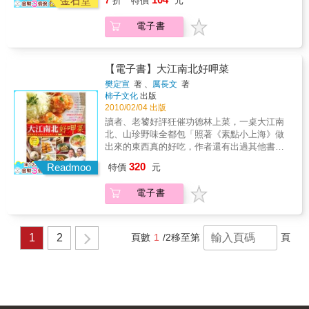
金石堂
7
折
特價
元
持蘭姆一貫的「美食任性法則」，帶給大家簡
和地瓜粉揉成小丸子再裹上白米拿去蒸，就是
單、乾脆和自由變化的各式馬鈴薯菜單，用輕
珍珠洋芋丸！◆ 可塑性超強的【馬鈴薯泥】混
鬆隨性的懶人做法、健康少油的營養搭配、好
電子書
進麵糊裡可以做麵包、做馬芬；填入小塔皮裡
用詳細的步驟圖解，持續帶你一起「能一個動
再烤一烤就是小巧可愛的馬鈴薯泥塔；想要展
作完成就絕不會多動一根手指頭」料理馬鈴
現廚藝時，馬鈴薯泥還能變身超口感的維吉那
薯！多點玩心、少點繁複細節，馬鈴薯讓料理
【電子書】大江南北好呷菜
吉（馬鈴薯雞塊）。◆ 大家都愛的【馬鈴薯
新手有成就感，讓獨身貴族可以愜意享受美
塊】，和迷迭香一起泡橄欖油後再烤過，佐咖
樊定宣
著 、
厲長文
著
味，讓家庭煮婦（夫）能和家人分享美食，讓
哩椒鹽吃，比炸薯條更美味；和蔬菜、薑黃粉
柿子文化
出版
做菜不再只是每天的例行公事！本書特色◎
2010/02/04 出版
和馬沙拉綜合香料一起拌抄，就變成印度風的
【馬鈴薯控必知、省錢料理必備、老喊著沒時
馬鈴薯咖哩！◆ 馬鈴薯切塊切絲切丁都懶的
讀者、老饕好評狂催功德林上菜，一桌大江南
間煮飯做菜的人必讀】→將健康、平價且容易
你，就【整顆馬鈴薯】直接料理吧！先蒸熟，
北、山珍野味全都包「照著《素點小上海》做
購得的馬鈴薯，輕鬆、簡單地變身為時尚、美
剖開填入餡料鋪上乳酪絲，再送烤箱烤，就是
出來的東西真的好吃，作者還有出過其他書
味的懶人料理。→薯塊、薯條、洋芋絲、洋芋
夜市美味──「起司烤馬鈴薯」的懶人變化版。
嗎？」 「我去年就打過電話來問過了……
丁到薯泥，有的甚至帶皮料理；蒸、煮、烤、
320
Readmoo
特價
元
《低卡少油省荷包！懶人料理馬鈴薯365變》維
啊請問今年到底會不會出？」 自功德林樊
滷、煎、炒、燉、涼拌……，馬鈴薯完整運用
持蘭姆一貫的「美食任性法則」，帶給大家簡
定宣大廚的第一本美味祕笈《素點小上海》出
示範不浪費。→只要簡單的器具、簡短的時間
電子書
單、乾脆和自由變化的各式馬鈴薯菜單，用輕
版以來，因為食譜的成功率和美味度都超級
就能完成平價又好吃的料理。不論是辛苦上班
鬆隨性的懶人做法、健康少油的營養搭配、好
高，這幾年出版社一直收到讀者「會不會有第
族、現代小資女、認真學生族、忙碌家庭主
用詳細的步驟圖解，持續帶你一起「能一個動
二本烹飪書出版」的詢問。終於，我們等到這
婦，都能成為懶人界的特級廚師，做出自己吃
作完成就絕不會多動一根手指頭」料理馬鈴
一刻了……睽別四年，不斷自我進修深造，跑
1
2
頁數
1
/2
移至第
頁
了都會感動流淚的美味料理！◎ 【超值划算：
薯！多點玩心、少點繁複細節，馬鈴薯讓料理
遍香港、中國各地，融會貫通各家之長的樊定
內容豐富變化多，一本食譜抵多本】→50道馬
新手有成就感，讓獨身貴族可以愜意享受美
宣大廚和主廚厲長文師傅聯手出擊，將台灣功
鈴薯美食365種變化：飽食菜單，手殘女也可以
味，讓家庭煮婦（夫）能和家人分享美食，讓
德林餐廳的熱門招牌食譜《大江南北好呷菜．
上手的吃飽料理，一定會成功；無油煙料理，
做菜不再只是每天的例行公事！本書特色◎
山珍野味之功德林人氣料理大公開》，一次公
鍋碗飄盆好清洗，做飯不麻煩；下飯好菜，簡
【馬鈴薯控必知、省錢料理必備、老喊著沒時
開給大家啦！人氣名菜創意做，星級料理在家
單卻能唬人，而且超美味；宴客輕食，色香味
間煮飯做菜的人必讀】→將健康、平價且容易
也可以自己來★學會瞬間被秒殺的超級開胃小