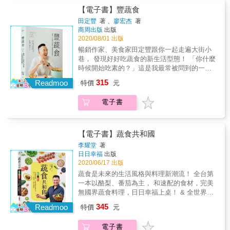
印度香辣豆泥糊／番茄皇帝豆回味湯／斯佩爾
錄，分享改變食物選擇，蔬食一樣能增肌減
一、兩種香菜細末來提味，最後添些酥脆口感
（Vegan）風潮」，此飲食法最重要的概念就是
【電子書】豐蔬食
特小麥回味湯／普羅旺斯燉菜／紅豆番茄燉蛋
脂，身心靈更加美好！ 2.&獨家設計70道養顏
的食材，為餐點留下一抹餘韻。 【料理精選】
「零動物產品」。 藉由「全植物飲食」，不只
／義式烘蛋／番茄派／碧綠薄餅／鷹嘴豆咖哩
田定豐
著 、
廖宏杰
著
美味全植物私房食譜，主食X桌菜X點心X湯品
● 開胃小點與前菜 碧綠鷹嘴豆泥／蔬食餅排／
能讓身體機能恢復「平衡」、「乾淨」與「營
／綠塔吉鍋／蔬食漢堡／綠意手抓飯／墨西哥
商周出版
出版
多樣組合！ 3.&搭配「勻體運動計畫」，粉絲
孟買風味小點／綠魚子醬風味普切塔／日式芝
養」，並且在了解全植物飲食背後的動機──對
2020/08/01 出版
塔可餅／越南蕎麥米線／豆排／酥炸豆腐／義
實證最有效New Me減脂運動指導！ 4.&全植物
麻紅豆捲／烤毛豆／蔬菜捲／中東風味油炸鷹
地球的友好、對動物的善意、對環境的潛移默
式大麥燉飯／甜椒餡餅／金黃豆糊／蔬食串燒
暢銷作家、美食家田定豐跟你一起走遍大街小
飲食貼心QA整理，詳細解說釋疑！& *** 各界
嘴豆丸子／布利尼薄餅／花豆普切塔／墨西哥
化，都能讓我更堅定地執行「全植物飲食計
● 甜點 鷹嘴豆巧克力蛋糕／超勁量松露球／司
巷， 發現好好吃蔬食的新生活型態！ 「你什麼
推薦： 隨著時代進步，「無肉不歡」的飲食觀
捲餅／蔬食春捲／墨西哥薄餅／綠披薩／湯品
畫」。 執行全植物飲食，同樣能夠享受飲食的
康／莓果藜麥糊／超級馬芬／格子鬆餅／藍蛋
時候開始吃素的？」這是我最常被問到的一個
念大大地改變，不僅要吃得好，更要吃得健
與沙拉／義式鷹嘴豆雜菜湯／綠甜心／珊瑚紅
美好與口腹之慾，在執行計畫的過程中，會更
白奶昔／豆腐風味法式土司／輕糖巧克力冰淇
問題。而每當被問及這個問題時，我都會想起
康，透過多元的烹調方式，以及正確的食材選
椰奶／義大利雜菜湯／春綠濃湯／無敵高湯／
315
關心自己的身體狀況，懂得聆聽需求而進食，
Readmoo
特價
元
淋／杏仁酥餅／無敵布朗尼
二十多年前，那段黑色的日子。但我並不害怕
用，打造出蔬食新面貌，也能夠「無肉亦可
泰式高湯／塔布勒鷹嘴豆沙拉／馬雅沙拉／冬
不再盲目地將食物塞入口中。 我希望維根蔬食
想起那段日子，就是因為有那些經歷，我轉而
歡」。──文青主廚Jerry陳昆煌
季風情／墨西哥沙拉／印加風味塔布勒沙拉／
風潮不只是一種流行性的飲食方式，而是一種
電子書
開始吃素，成就了現在的我──一個更好版本的
紅珍珠大麥／酥烤土司豆腐／群島沙拉／碧綠
態度、一種主張。你準備好跟我一起開始Vegan
自己。 「從我決定吃素的那一天起，從未有一
丼飯／斯佩爾特小麥沙拉 ● 主菜 墨西哥風味蔬
Life了嗎？ ／本書特色／ 1.&作者親身體驗紀
天動搖過我的決心，在這近二十年的時光中，
食／智利風味餐／蔬菜咖哩／義式春天燉飯／
錄，分享改變食物選擇，蔬食一樣能增肌減
這一項堅持漸漸內化成了我的動力，一點一滴
【電子書】蔬食共和國
印度香辣豆泥糊／番茄皇帝豆回味湯／斯佩爾
脂，身心靈更加美好！ 2.&獨家設計70道養顏
改變了我，擺脫了過去金童的標籤、變得踏
李耀堂
著
特小麥回味湯／普羅旺斯燉菜／紅豆番茄燉蛋
美味全植物私房食譜，主食X桌菜X點心X湯品
實。我的失眠、憂鬱症不知不覺地不藥而癒，
日日幸福
出版
／義式烘蛋／番茄派／碧綠薄餅／鷹嘴豆咖哩
多樣組合！ 3.&搭配「勻體運動計畫」，粉絲
而這一切改變的起始，來自我從未給自己制
2020/06/17 出版
／綠塔吉鍋／蔬食漢堡／綠意手抓飯／墨西哥
實證最有效New Me減脂運動指導！ 4.&全植物
約，因為制約形成秩序，秩序會框架住人。而
蔬食是未來的生活風格與料理新潮流！ 全台第
塔可餅／越南蕎麥米線／豆排／酥炸豆腐／義
飲食貼心QA整理，詳細解說釋疑！& *** 各界
吃素的過程中，我不僅真正得到了自由，更清
一本以酪梨、番茄為主， 和速配的食材，完美
式大麥燉飯／甜椒餡餅／金黃豆糊／蔬食串燒
推薦： 隨著時代進步，「無肉不歡」的飲食觀
楚我應該去做的事，從此變得踏實，不再漫無
無國界蔬食料理，日日幸福上桌！ & 全世界都
● 甜點 鷹嘴豆巧克力蛋糕／超勁量松露球／司
念大大地改變，不僅要吃得好，更要吃得健
目的。」 基於一個讓世界更美好的價值信仰，
在瘋酪梨，營養價值高，含有可幫助維持免疫
康／莓果藜麥糊／超級馬芬／格子鬆餅／藍蛋
康，透過多元的烹調方式，以及正確的食材選
345
就從一周吃一天的蔬食開始！ 想嘗試改變飲食
Readmoo
特價
元
系統健康的維生素E，和幫助維持體內血膽固醇
白奶昔／豆腐風味法式土司／輕糖巧克力冰淇
用，打造出蔬食新面貌，也能夠「無肉亦可
方式的時候，就像堅持做一件事，能堅持下去
恆定的不飽和脂肪酸；不論是國產或是進口，
淋／杏仁酥餅／無敵布朗尼
歡」。──文青主廚Jerry陳昆煌
就是一種意志力的展現。我們的意志力可以展
電子書
都可以運用在飲食上，食譜的變化很豐富。 &