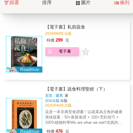
篩選
排序
圖片
條列
【電子書】私廚蔬食
2026/06/05 出版
299
特價
元
電子書
Readmoo
【電子書】蔬食料理聖經（下）
尼克．夏馬
著
日出出版
出版
2025/04/28 出版
這是一本非典型食譜書！以蔬菜為主角的健康
美味提案：50+家庭食譜 × 150+烹飪技巧 ×
100%植物科學We are what we eat!!你真的認
識每天吃的蔬菜嗎？從產地、生物學、烹飪技
476
Readmoo
特價
元