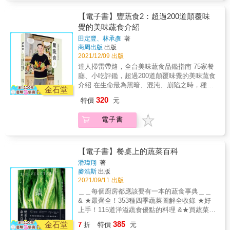
濕邪護脾胃。 ✑24節氣養生食療&mdash;夏季
【寒露】夜間氣溫降低，調養著重滋陰潤燥及
多，不只是因為他努力，更是因為他很幸運。
篇 【立夏】天氣漸熱，肝氣轉弱心氣增，飲食
增強免疫力。 【霜降】北方露水凝為霜，養生
幸運是上天的餽贈，他要珍惜這種幸運，將自
【電子書】豐蔬食2：超過200道顛覆味
宜清淡補水分。 【小滿】濕熱氣候易讓人不
應藏精氣，宜平補忌暴食。 ✑24節氣養生食療
己擁有的與其他人分享。 《豐蔬食》於焉誕
覺的美味蔬食介紹
安，清熱利濕的食物可解煩悶。 【芒種】暑濕
&mdash;冬季篇 【立冬】寒邪易入侵，補冬補
生，他試著分享自己所知道的一切：蔬食如何
困脾更要當心粽子，清熱祛濕食材開胃消脹。
田定豐、林承彥
著
嘴空，適合滋補或食療養生。 【小雪】天氣轉
改變他的生活態度；蔬食也可以做出各種讓人
商周出版
出版
【夏至】天熱食慾差，護心冷食不可多，補充
寒應減少精氣神消耗，除淨燥熱準備過冬。
垂涎三尺、色香味俱全的菜色；蔬食的口感也
2021/12/09 出版
水分為優先。 【小暑】避免太陽過度曝曬，養
【大雪】提高人體免疫和抗寒力，季節蔬菜有
可以很有層次&hellip;&hellip;《豐蔬食2》則是
生宜開胃、除濕、助消化。 【大暑】高溫高濕
達人掃雷帶路，全台美味蔬食品鑑指南 75家餐
益冬天食補。 【冬至】陽氣弱陰氣盛，調養體
源於分享後所得到的回饋，從讀者的回應中，
大地像蒸籠，降火排濕食材治『苦夏症。』
廳、小吃評鑑，超過200道顛覆味覺的美味蔬食
質好時機，適合補腎強心。 【小寒】寒氣最
他知道自己確實可以一點一點地影響、改變他
✑24節氣養生食療&mdash;秋季篇 【立秋】陽
介紹 在生命最為黑暗、混沌、崩陷之時，種子
盛，心腎陽氣易不足，宜熱食以滋補身體。
人，並從中得到更多快樂。 延續《豐蔬食》的
金石堂
氣漸收，養生重保養及收藏，飲食宜滋陰潤
音樂、豐文創創辦人田定豐接觸了蔬食，本以
【大寒】天寒宜早睡晚起，保暖固腎養心，避
寫作風格、維持神祕客的暗訪方式，吃遍全台
320
特價
元
肺。 【處暑】暑熱終結轉秋燥，預防秋老虎首
為不過是小小的飲食習慣改變，卻連帶影響了
免過度進補。
近百間蔬食餐廳，嚴格篩選出70多家家值得推
重滋陰清熱潤燥。 【白露】日夜溫差大，勿貪
人生的各個面向，包括生活態度與價值觀。 吃
薦的餐廳及小吃、分享10道以水果入菜的手作
電子書
涼。宜滋補養陰，轉骨好時機。 【秋分】日夜
素二十多年，田定豐意識到，世上沒有什麼事
料理食譜，透過文字與圖片，引領讀者享用一
相等，人體也宜用溫潤的食材達到陰陽平衡。
情是理所應當的。他之所以能夠得到的比別人
道道蔬食饗宴。 在餐廳評鑑標準上，仍維持固
【寒露】夜間氣溫降低，調養著重滋陰潤燥及
多，不只是因為他努力，更是因為他很幸運。
有的四個等級，分別是「推薦」、「一星」、
增強免疫力。 【霜降】北方露水凝為霜，養生
幸運是上天的餽贈，他要珍惜這種幸運，將自
【電子書】餐桌上的蔬菜百科
「二星」與「三星」。 推薦：菜色新穎或口味
應藏精氣，宜平補忌暴食。 ✑24節氣養生食療
己擁有的與其他人分享。 《豐蔬食》於焉誕
佳，值得一嚐。 一星：料理讓人驚艷，其他部
潘瑋翔
著
&mdash;冬季篇 【立冬】寒邪易入侵，補冬補
生，他試著分享自己所知道的一切：蔬食如何
麥浩斯
出版
分也達到基本水準。 二星：廚藝精湛，品嚐到
嘴空，適合滋補或食療養生。 【小雪】天氣轉
改變他的生活態度；蔬食也可以做出各種讓人
2021/09/11 出版
其獨特，菜色具識別度。 三星：匠心獨具，引
寒應減少精氣神消耗，除淨燥熱準備過冬。
垂涎三尺、色香味俱全的菜色；蔬食的口感也
領潮流，短期之內難以被複製或取代。 《豐蔬
＿＿每個廚房都應該要有一本的蔬食事典＿＿
【大雪】提高人體免疫和抗寒力，季節蔬菜有
可以很有層次&hellip;&hellip;《豐蔬食2》則是
食2》更調整了順序編排，採用地域畫分，將台
& ★最齊全！353種四季蔬菜圖解全收錄 ★好
益冬天食補。 【冬至】陽氣弱陰氣盛，調養體
源於分享後所得到的回饋，從讀者的回應中，
灣本島共16個行政區域分為北（雙北、桃園、
上手！115道洋溢蔬食優點的料理 &★買蔬菜、
質好時機，適合補腎強心。 【小寒】寒氣最
他知道自己確實可以一點一點地影響、改變他
新竹）、中（苗栗、台中、彰化、南投、雲
烹蔬食的最佳食材知識百科 & 蔬菜是日常飲食
盛，心腎陽氣易不足，宜熱食以滋補身體。
385
人，並從中得到更多快樂。 延續《豐蔬食》的
金石堂
7
折
特價
元
林）、南（嘉義、台南、高雄、屏東）、東
中重要且不可缺少的食材， 種類豐富，吃法精