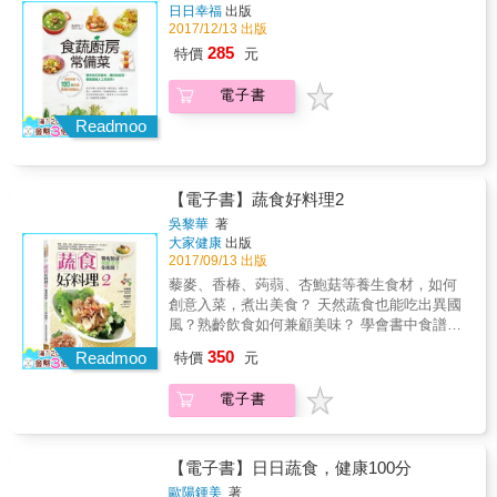
蔔、蘆筍、萵苣、高麗菜、花椰菜、小黃瓜、
日日幸福
出版
開始，進而自製植物乳品與香料粉、熬煮鮮甜
量破表，來一杯自然甘甜的深焙糙米茶，在家
2017/12/13 出版
四季豆、豌豆、甜玉米、馬鈴薯、南瓜、蕃茄
營養的蔬菜高湯、選用「有生命的油」
享受細火慢炒的樂趣。 ＊有感冒前兆，喝一碗
等32種家常食材，變身105道新潮流創意料理。
&hellip;&hellip;創意變化出植物性飲食的美妙新
285
特價
元
蘋果葛根湯，幫助你恢復滿滿元氣。 全書收錄
& 本書特色 & 1. 以蔬果食材為主題，透過簡要
風味：以地瓜葉做煎餅、紫地瓜做薄餅、用紅
76道中西式常備食譜，結合中華料理的豪邁闊
的知識剖析及烹飪教學示範，提倡創新蔬食概
藜製成可樂餅、以菠菜和燕麥做成鹹馬芬，還
電子書
氣，日式飯糰與味噌湯的小家碧玉，西式鬆
念與生活風格，追求飲食美感。不只強調健
有慕斯口感的純素檸檬塔&hellip;&hellip;捨棄了
餅、司康和鹹派的細膩調味&hellip;&hellip;包含
Readmoo
康，更重視食材原味特質，每道菜都宛如藝術
蛋和奶油，味蕾卻更有驚喜體驗。 ＊豆腐脫水
正餐、甜點零食、風味飲品，滿足一日三餐、
品一般，令人賞心悅目。 2. 介紹32種季節性蔬
做成的清爽起司，鹹鹹香香，灑在沙拉、燉
午茶及特殊日子的純蔬料理，一次端上桌。 ◎
果食材，分別撰述其生長特性、風味特徵、最
飯、義大利麵上，十分對味。 ＊孜然、芫荽
簡單有味的餐桌日常，飲食美學就在生活中！
適合的採收、挑選、處理、儲存與烹飪方式，
籽、葛縷子以小火炒香，研磨至質地均勻呈粉
【電子書】蔬食好料理2
你知道燙完鮮嫩豆子的水有多甘甜？紅蘿蔔蒂
並進一步示範食譜實作，根據其色、香、味等
末狀，就是百搭的香料鹽。 ＊營養酵母嘗起來
頭、南瓜籽、蘋果芯、粗菜梗，也大有妙用？
吳黎華
著
條件，列舉出最適合的食材搭配方式。 3. 收錄
有起司和堅果味，搭配南瓜籽和葵花籽獨特的
在追求速成、簡便的同時，往往忽略了生活中
大家健康
出版
105道以蔬食為主角的食譜，包括作者自營餐廳
鮮味，適合用來製作需要淡淡發酵味的佐料。
一些細節和小樂趣。Wendy以細膩的散文筆
2017/09/13 出版
之人氣名菜、主題餐會特選、家傳私房料理、
＊不想攝取過多糖分，就加入桂圓、柿乾、葡
調，分享二十餘篇抒情札記，娓娓說來每道料
藜麥、香椿、蒟蒻、杏鮑菇等養生食材，如何
廚藝生涯所學，及自行研發之創意佳餚，包含
萄乾來取代，營養又增添香氣。 ＊一般甜飲熱
理的製作靈感、配方調味及簡約生活的日常觀
創意入菜，煮出美食？ 天然蔬食也能吃出異國
前菜、小菜、主餐、甜點、飲料與佐醬，種類
量破表，來一杯自然甘甜的深焙糙米茶，在家
想，進而探討人與食物的種種連結，提倡吃
風？熟齡飲食如何兼顧美味？ 學會書中食譜，
多元，菜色豐富。
享受細火慢炒的樂趣。 ＊有感冒前兆，喝一碗
「真」食物、「全」食物、善待土地，涵蓋日
你也能為自己和家人的健康，輕鬆料理上桌！
蘋果葛根湯，幫助你恢復滿滿元氣。 全書收錄
350
Readmoo
特價
元
常飲食美學的生活實踐，喚起人們對自然飲
★本書為2015年暢銷書《蔬食好料理》的姊妹
76道中西式常備食譜，結合中華料理的豪邁闊
食、簡單生活的嚮往。 飲食是由內而外的一種
作，第一本練基本功，這本學如何創意搭配養
氣，日式飯糰與味噌湯的小家碧玉，西式鬆
生活追求，透過本書，看廚房裡細緻的料理
電子書
生食材！ 本書特色 ◎本書結合最熱門的健康養
餅、司康和鹹派的細膩調味&hellip;&hellip;包含
人，如何深愛著餐桌上的每一樣食材，細品菜
生食材，快樂動手做，讓蔬食美味上桌！ ◎本
正餐、甜點零食、風味飲品，滿足一日三餐、
蔬清甜、細看菜葉瓜果入鍋烹煮的沸沸揚揚、
書為「藜麥」設計出沙拉、飯糰、湯品及輕食
午茶及特殊日子的純蔬料理，一次端上桌。 ◎
曼妙變化&hellip;&hellip;Wendy以有情有愛的眼
食譜，透過創意的料理，多元變化，吃到營
【電子書】日日蔬食，健康100分
簡單有味的餐桌日常，飲食美學就在生活中！
光和一雙巧手，分享用心料理、細緻過生活的
養。 ◎樂齡族，該如何吃進營養？本書選擇富
你知道燙完鮮嫩豆子的水有多甘甜？紅蘿蔔蒂
歐陽鍾美
著