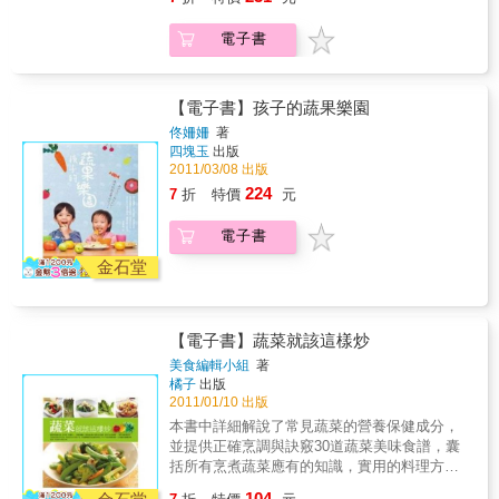
讓廚房世界變得更有趣！物價一直漲，只聽到
鉀、鎂、鈣、磷、優質纖維素、微量元素、優
美味輕食；用蛋餅皮或潤餅皮捲可以當營養早
往上沒往下，但荷包總是沒增反減，許多人常
質蛋白質等；而且──脂肪含量僅0.1%，只要不
電子書
餐；用蔬菜或海苔包則是一道清爽小菜；夾大
抱怨一張千元鈔票到市場採買，沒買到多少食
下油鍋狠炸，還是熱量超低的減肥聖品！從飽
亨堡就是吃飽吃巧的中餐！◆ 可以吃到滿足果
材即花光光了，於是大家對於「吃」已經變得
足主食、下飯好菜、爽口輕食、懶人涼拌，到
肉感的【馬鈴薯厚片】，想吃日式的就碳烤一
非常不大方了。擁有這本料理書將幫助你達到
誘人下午茶、香噴噴宵夜、美味甜點；不管是
下佐柚子味噌；想吃下飯的，就蒸熟後鋪上炒
省錢，亦能烹調出一桌色香味俱全、營養滿滿
【電子書】孩子的蔬果樂園
要30元上菜還是10分鐘搞定，不論是小孩帶便
得香香的豆酥；想吃零食時，切薄一點再烤，
的菜餚。你是否曾發現本來計劃好好與家人享
當、招待親朋好友，或是犒賞自己吃頓豪華
佟姍姍
著
就有洋芋片酥脆的口感。◆ 想不到要怎麼料理
受飯菜香，而準備開始烹調時，才發現剛買回
四塊玉
出版
的，馬鈴薯在手，都可以辦得到！馬鈴薯有這
就切成【馬鈴薯丁】吧！加杏仁粉和紅豆可變
來的蔬菜還沒用就已經發黃、腐爛了，不僅佔
2011/03/08 出版
麼多迷人之處，也難怪蘭姆會想天天吃、餐餐
出幸福甜點；拌成一份馬鈴薯沙拉，填大亨
用冰箱空間而且傷了荷包。為了幫忙碌工作或
吃、連點心時間都想吃……這下子問題來了，
224
7
折
特價
元
飽、夾吐司、夾漢堡都OK；和香菇丁、蒟蒻丁
單身，無法天天下廚者解決蔬菜買了用不完的
再美味的食物都有吃膩的時候，就算蘭姆不
和地瓜粉揉成小丸子再裹上白米拿去蒸，就是
煩惱。於是本書挑選了20種適合久放的蔬菜來
膩，蘭姆身邊的人也會膩，那麼，要怎麼吃才
電子書
珍珠洋芋丸！◆ 可塑性超強的【馬鈴薯泥】混
變化料理，甚至也能做出不可置信的簡易點
不會讓身邊的人發現自己其實天天都在吃馬鈴
進麵糊裡可以做麵包、做馬芬；填入小塔皮裡
心。＜精選耐放蔬菜20種＞馬鈴薯、地瓜、南
金石堂
薯呢？懶人蘭姆自有妙計──◆ 炒一鍋【馬鈴薯
再烤一烤就是小巧可愛的馬鈴薯泥塔；想要展
瓜、芋頭、山藥、白蘿蔔、紅蘿蔔、冬瓜、高
蔬菜絲】，用墨西哥餅皮捲就成了郊遊餐盒的
現廚藝時，馬鈴薯泥還能變身超口感的維吉那
麗菜、白菜、洋蔥、蕃茄、甜椒、青椒、西洋
美味輕食；用蛋餅皮或潤餅皮捲可以當營養早
吉（馬鈴薯雞塊）。◆ 大家都愛的【馬鈴薯
芹、茄子、玉米、杏鮑菇、小黃瓜、四季豆本
餐；用蔬菜或海苔包則是一道清爽小菜；夾大
【電子書】蔬菜就該這樣炒
塊】，和迷迭香一起泡橄欖油後再烤過，佐咖
書特色1. 步驟圖教學，深入淺出描述烹調技
亨堡就是吃飽吃巧的中餐！◆ 可以吃到滿足果
哩椒鹽吃，比炸薯條更美味；和蔬菜、薑黃粉
巧。2. 提早採買，不擔心颱風天菜價上漲。3.
美食編輯小組
著
肉感的【馬鈴薯厚片】，想吃日式的就碳烤一
和馬沙拉綜合香料一起拌抄，就變成印度風的
橘子
出版
一家之煮、單身貴族、頂客族、窮學生都需要
下佐柚子味噌；想吃下飯的，就蒸熟後鋪上炒
馬鈴薯咖哩！◆ 馬鈴薯切塊切絲切丁都懶的
2011/01/10 出版
的節約料理書。4. 每天變化新菜色，滿足全家
得香香的豆酥；想吃零食時，切薄一點再烤，
你，就【整顆馬鈴薯】直接料理吧！先蒸熟，
大小的胃口，吃得營養又健康。5. 善用鍋具省
本書中詳細解說了常見蔬菜的營養保健成分，
就有洋芋片酥脆的口感。◆ 想不到要怎麼料理
剖開填入餡料鋪上乳酪絲，再送烤箱烤，就是
時且省力，讓廚房世界變得更有趣！
並提供正確烹調與訣竅30道蔬菜美味食譜，囊
就切成【馬鈴薯丁】吧！加杏仁粉和紅豆可變
夜市美味──「起司烤馬鈴薯」的懶人變化版。
括所有烹煮蔬菜應有的知識，實用的料理方法
出幸福甜點；拌成一份馬鈴薯沙拉，填大亨
《低卡少油省荷包！懶人料理馬鈴薯365變》維
是家庭必備的食譜保健書籍。
飽、夾吐司、夾漢堡都OK；和香菇丁、蒟蒻丁
104