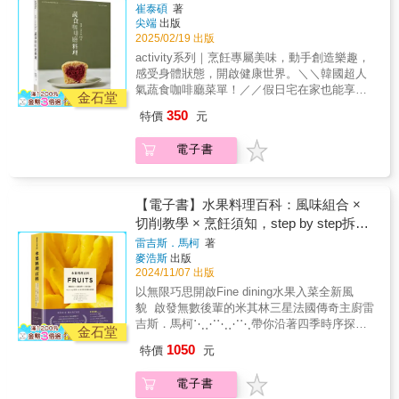
細節──每類蔬菜皆有「烹飪祕訣」，每道食譜
崔泰碩
著
復一年都會反覆翻閱的實用指南。
漢堡SANDWICH 三明治BURRITO 墨西哥捲餅
也附有「烹飪漫談」與「廚師筆記」，作者不
尖端
出版
TOAST / PIZZA 吐司 / 披薩◎
藏私分享經年累月的珍貴經驗，這些小技巧能
2025/02/19 出版
DESSERTCOOKIE 餅乾MUFFIN 馬芬SCONE
幫助你更輕鬆掌握烹調方法，提升料理成功
activity系列｜烹飪專屬美味，動手創造樂趣，
司康BROWNIES 布朗尼TIRAMISU 提拉米蘇
率。本書的編排、研究和精心策畫的內容，呈
感受身體狀態，開啟健康世界。＼＼韓國超人
PUDDING 布丁「雖然是全素的蔬食料理，但
現出一種全新型態的參考型食譜書。所有令人
氣蔬食咖啡廳菜單！／／假日宅在家也能享受
卻能有許多不同種變化！」
金石堂
食指大動的料理美照也皆出自作者之手，搭配
美好時光，做出熱門打卡咖啡廳料理！｜這本
350
特價
元
清楚易懂的教學插圖，視覺型學習者絕對會愛
食譜適合這樣的你......｜◎ 想開咖啡廳的你◎
不釋手。這本食譜書是來自重量級料理高手的
乳糖不耐、素食飲用者◎ 在家也想享受咖啡廳
電子書
嘔心瀝血之作，絕對值得收入你的食譜書架，
時光｜食譜特色｜◎ 烘焙新手也能夠簡單上手
更將成為你一年四季、年復一年都會反覆翻閱
◎ 重現咖啡廳人氣蔬食料理◎ 飲品、早午餐、
的實用指南。※本書下冊主題為：瓜類、豆
甜點全都有｜食譜包含｜◎ DRINKCOFFEE 咖
類、果實、馬鈴薯與根莖篇
啡MILK-TEA 奶茶MILK / JUICE / ADE 牛奶 /
【電子書】水果料理百科：風味組合 ×
果汁 / 氣泡飲SMOOTHIE 果昔ICE FLAKES
切削教學 × 烹飪須知，step by step拆解
刨冰◎ BRUNCHSOUP 湯SALAD 沙拉BUGER
130道米其林星級食譜技藝
雷吉斯．馬柯
著
漢堡SANDWICH 三明治BURRITO 墨西哥捲餅
麥浩斯
出版
TOAST / PIZZA 吐司 / 披薩◎
2024/11/07 出版
DESSERTCOOKIE 餅乾MUFFIN 馬芬SCONE
以無限巧思開啟Fine dining水果入菜全新風
司康BROWNIES 布朗尼TIRAMISU 提拉米蘇
貌 啟發無數後輩的米其林三星法國傳奇主廚雷
PUDDING 布丁「雖然是全素的蔬食料理，但
吉斯．馬柯⋱⋰⋱⋰⋱帶你沿著四季時序探索
卻能有許多不同種變化！」
金石堂
變化多端、充滿創意的水果世界
1050
特價
元
⋰⋱⋰⋱⋰2005年摘下米其林三星蟬聯至今法
國博古斯世界烹飪大賽金獎（Bocuse d’Or）入
電子書
選《Le Chef》「世界百大主廚」名單（100