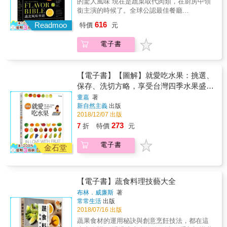
的驚人風味 現在是蔬菜取代肉類，在廚房中領
味，盛裝花朵的浪漫好食光，味蕾、味覺都兼
銜主演的時候了。全球公認最佳餐廳
具！ && 在此書中，生菜女王將帶我們來認識
「NOMA」有極為聞名的蔬食料理，但主廚雷
616
食用花的傳奇故事，以及體驗花花世界裡中西
Readmoo
特價
元
奈．瑞哲彼卻聲明：「我從不為健康而吃，我
料理、烘焙、果醬、抹醬、鹽、糖、醋，甚至
只為美味而吃。我們之所以該吃蔬菜，並不是
甜酒等精采多變的實作、食用的奧妙樂趣！ &
電子書
因為蔬菜對我們比較好&hellip;&hellip;最重要的
本書特色 & 1. 食用花栽種、選購、如何保存、
原因是這麼做非常美味。」 以往我們吃蔬食，
使用的概念和實用技巧。 2. 涵蓋中西式料理、
是為了健康、為了信仰、為了地球永續、為動
烘焙、果醬、抹醬、鹽、糖、醋、甜酒的豐富
物權，但現在，現在這個當前的世代，我們開
【電子書】【圖解】就愛吃水果：挑選、
食用花食譜。 3. 全彩照片Step by Step，繽紛
始為一個全新的理由拋開肉類和乳製品：享用
保存、洗切方略，享受台灣四季水果盛宴
花美食，不但可以吃得心花朵朵開，人人都能
食物的最佳風味。 地球上可食用植物有30萬
不求人
成為料理能手。 4. 提昇美感的專業擺盤和創意
童嘉
著
種，每一種都含有無數珍貴物質。植物是養
新自然主義
出版
運用。
分、是良藥，更是刺激味蕾的誘人食材。當我
2018/12/07 出版
們吃下植物，也就等於吃下飽含大地豐美的食
273
7
折
特價
元
物。根部的土味、葉片的清甜、花朵的芳香、
果實的酸甜、種子的辛香，還有甜、酸、澀、
電子書
苦、辣、鮮味以及成千上萬種芳香氣味。這一
金石堂
切，都不是肉類所能比擬。 當21世紀的頂尖大
廚學會以食物的語言「風味」來了解食物、與
食物溝通時，他們進一步發現，植物的風味才
【電子書】蔬食料理技藝大全
是他們發展創意最強大的武器，讓他們得以為
美食訂定更高的標準，因為「風味的特徵存在
布林．威廉斯
著
常常生活
出版
於香料植物或蔬菜當中，而非蛋白質」。於是
2018/07/16 出版
The French Laundry的主廚湯馬士．凱勒說：
「肉類大概是最無聊的食材，而蔬菜的可能性
蔬果食材的運用秘訣與創意烹飪技法，都在這