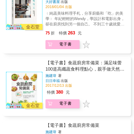
人物的思維，理解蔬食何以成為當前潮流。 若
大好書屋
出版
榮，重視食材自然原味的主廚布林，主張提味
感的Wendy，與另一半Sean於2013年起攜手創
2018/01/04 出版
你或你的顧客仍對蔬食感到遲疑，本書也提供
而非調味，在蔬果主題分享晚宴上，他為客人
立「鵝黃色甜點廚房」飲食工作室。因為工作
最接近特定肉食的植物性食材或風味組合。 我
們端上的，是如牛排般口感厚實多汁的蕈菇、
﹛純蔬美味料理手札，分享廚藝和「吃」的美
和興趣，夫妻倆成天在廚房裡來回穿梭，對食
們不必完全捨棄肉食，不論是加入週一無肉日
如鴨腿般豐滿溫潤的油封胡蘿蔔、滋味與辣椒
學﹜ 年紀輕輕的Wendy，學設計和電影出身，
材的熟稔應用，以及不輕易丟棄的態度，反而
或增加每一餐中蔬食的比例，都別讓肉食限制
烏賊超搭的炙燒小黃瓜、用番茄橄欖醬的酸甜
卻在廚房找到另一個自己。 不到三十歲就愛上
創造了更多令人意想不到的驚喜。 無蛋無奶，
金石堂
了你探索蔬食千變萬化的深邃美味！
增添清爽感的酥炸櫛瓜，以及英式水果麵包搭
純蔬食的Wendy說， 吃蔬食不是為了「健
怎麼做甜點？純植物飲食如何吃出細緻品味與
263
75
折
特價
元
配蜂巢冰淇淋&hellip;等。客人們吃到天然質樸
康」，單純是追求好吃而已。 如何將無蛋無奶
健康？Wendy說：「食材永遠是餐盤上的主
的好滋味，味覺獲得釋放，紛紛開始交流、談
的蔬果料理做出變化和極致美味？ Wendy大方
角；而純素甜點的核心價值，是讓美味更直接
電子書
論彼此對於蔬食的新想法。越來越多人在餐會
公開多年來鑽研純素甜點製作和中西式餐飲的
簡單。」本書顛覆對蔬果餐食不夠好吃、變化
上體會到當季蔬果的真實與美好，這正是布林
料理心得， 更將遠赴美國天然烹飪學院習得的
不夠豐富的印象，教你從常備食材及烹調方法
想要的，料理的本意並不是在展現烹飪技藝有
全食、有機料理美學，落實在煮食生活中， 教
開始，進而自製植物乳品與香料粉、熬煮鮮甜
多高超，而是在宣揚對蔬果食材熱愛、尊重、
你做出一道道美味不打折、口感豐盈、喚醒味
【電子書】食蔬廚房常備菜：滿足味蕾
營養的蔬菜高湯、選用「有生命的油」
關懷與珍惜的原味主義。 & 「待在家時，我喜
覺的自然純蔬料理。 ◎蔬食新生活，無蛋無奶
100道高纖蔬食料理點心，親手做天然素
&hellip;&hellip;創意變化出植物性飲食的美妙新
歡拿一根韭蔥切碎後直接以奶油翻炒，加點鹽
的純植物料理一樣好吃！ 照顧好生活中的每件
風味：以地瓜葉做煎餅、紫地瓜做薄餅、用紅
料、醬料與高湯，餐餐遠離人工添加物！
施建瑋
著
巴和胡椒調味，或是一點咖哩粉（這確實能導
小事，就從「飲食」開始！對食物充滿愛和情
藜製成可樂餅、以菠菜和燕麥做成鹹馬芬，還
日日幸福
出版
出更多風味），這樣就是一道非常棒的配菜。
感的Wendy，與另一半Sean於2013年起攜手創
有慕斯口感的純素檸檬塔&hellip;&hellip;捨棄了
2017/12/13 出版
嫩韭蔥快炒是最棒的調理方式：挑整過後直接
立「鵝黃色甜點廚房」飲食工作室。因為工作
蛋和奶油，味蕾卻更有驚喜體驗。 ＊豆腐脫水
380
特價
元
放入以蔬菜油或芝麻油燒熱的炒鍋內，加上一
和興趣，夫妻倆成天在廚房裡來回穿梭，對食
做成的清爽起司，鹹鹹香香，灑在沙拉、燉
點醬油，你就有了最完美的韭蔥料理。」布林
材的熟稔應用，以及不輕易丟棄的態度，反而
飯、義大利麵上，十分對味。 ＊孜然、芫荽
電子書
再將韭蔥加蛋，兩種普通食材放在一起，就變
創造了更多令人意想不到的驚喜。 無蛋無奶，
金石堂
籽、葛縷子以小火炒香，研磨至質地均勻呈粉
出一道法國名菜--韭蔥蛋沙拉！「這道菜只需用
怎麼做甜點？純植物飲食如何吃出細緻品味與
末狀，就是百搭的香料鹽。 ＊營養酵母嘗起來
到韭蔥的白色和翠綠色部分，深綠的葉尖可以
健康？Wendy說：「食材永遠是餐盤上的主
有起司和堅果味，搭配南瓜籽和葵花籽獨特的
拿來做高湯。」布林教我們如何尊重每種樸實
角；而純素甜點的核心價值，是讓美味更直接
鮮味，適合用來製作需要淡淡發酵味的佐料。
【電子書】食蔬廚房常備菜
的蔬菜，就好比處理最嫩的牛肉部位一樣。 &
簡單。」本書顛覆對蔬果餐食不夠好吃、變化
＊不想攝取過多糖分，就加入桂圓、柿乾、葡
本書教你如何把蔥韭、洋蔥、西洋芹、胡蘿
不夠豐富的印象，教你從常備食材及烹調方法
施建瑋
著
萄乾來取代，營養又增添香氣。 ＊一般甜飲熱