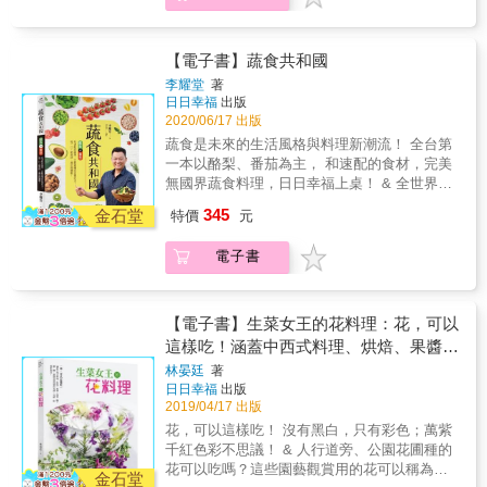
現在生活中其他的部分，可以改變很多事情的
番茄是歷久不衰的超級食物！除了含有大量維
結果，我們可以從吃蔬食這種小事開始嘗試。
生素C、天然抗氧化劑的茄紅素，營養豐富外，
蔬食者放棄了其他美食？ 一般人的印象就是覺
不論單吃或做成各種中西料理，甚至飲品都很
【電子書】蔬食共和國
得葷食比較豐盛，會認為世界上有這麼多美食
適合的全方位食材。 & 酪梨只能打成酪梨牛
李耀堂
著
可以享受，為什麼要「放棄」？事實上蔬食是
奶？番茄只能番茄炒蛋的家常菜？充滿創意多
日日幸福
出版
讓世界變好的其中一個方向，我們要做的就是
元的吃法，翻轉對酪梨與番茄的刻板印象。 &
2020/06/17 出版
讓蔬食變成眾多美食的選項之一，世界就會開
酪梨vs番茄和最速配的蔬菜（綠花椰菜、菠
蔬食是未來的生活風格與料理新潮流！ 全台第
始美好了，就這麼簡單。 蔬食吃什麼？ 我常在
菜、甜椒、胡蘿蔔、羽衣甘藍、四季豆、小黃
一本以酪梨、番茄為主， 和速配的食材，完美
臉書上分享自己去了哪一家餐廳，吃了什麼好
瓜、馬鈴薯&hellip;&hellip;）、五穀雜糧（越光
無國界蔬食料理，日日幸福上桌！ & 全世界都
食，臉書上的朋友一看都會嚇一跳，紛紛留言
米、黑米、藜麥、黃豆、毛豆、紅豆、扁豆、
在瘋酪梨，營養價值高，含有可幫助維持免疫
問：「原來你吃素？」或問：「真的嗎？你吃
345
鷹嘴豆、腰果、夏威夷果、核桃
金石堂
特價
元
系統健康的維生素E，和幫助維持體內血膽固醇
的這些全是素的？」很多人都覺得很意外，為
&hellip;&hellip;）、果實（蘋果、檸檬、藍莓、
恆定的不飽和脂肪酸；不論是國產或是進口，
什麼素食可以吃出這麼多的變化，而且他是一
奇異果、無花果&hellip;&hellip;）等靈活運用、
電子書
都可以運用在飲食上，食譜的變化很豐富。 &
直都很享受在其中，還有很多肉食主義者因此
完全不設限，88道繽紛多采的無國界蔬食菜
番茄是歷久不衰的超級食物！除了含有大量維
被吸引，除了好奇也躍躍欲試。」 蔬食營養不
肴！中、西、鹹、甜、冷、熱食譜都有。 & 金
生素C、天然抗氧化劑的茄紅素，營養豐富外，
夠？ 我們不是一定要去一家店或餐廳吃每一
牌蔬食名師親自示範、全彩精美，拌、蒸、
不論單吃或做成各種中西料理，甚至飲品都很
餐，道理很簡單，注重平衡而已。我今天一天
【電子書】生菜女王的花料理：花，可以
炒、烤&hellip;&hellip;詳實全圖解！ & 開胃
適合的全方位食材。 & 酪梨只能打成酪梨牛
大概吃了什麼，或沒吃到什麼，自己會知道，
這樣吃！涵蓋中西式料理、烘焙、果醬、
菜、沙拉、主餐、配菜、點心、飲品到實用醬
奶？番茄只能番茄炒蛋的家常菜？充滿創意多
這一點是值得注意的事。很多人會誤解吃素的
抹醬、鹽、糖、醋、甜酒等豐富實作食
料，豐富料理完整收錄，美味不設限！ & 本書
林晏廷
著
元的吃法，翻轉對酪梨與番茄的刻板印象。 &
人營養不夠，其實剛好相反。我們的感覺會變
日日幸福
出版
特色 & ◎全台第一本以酪梨和番茄為主，與適
譜，美感、味覺都兼具！
酪梨vs番茄和最速配的蔬菜（綠花椰菜、菠
得敏銳一點，會提醒自己要注意營養。當我們
2019/04/17 出版
合的蔬果、五穀雜糧搭配，餐餐營養有活力。
菜、甜椒、胡蘿蔔、羽衣甘藍、四季豆、小黃
意識到「營養均衡」的時候，我們就會找出讓
◎不只是水果，顛覆對酪梨和番茄的吃法，進
花，可以這樣吃！ 沒有黑白，只有彩色；萬紫
瓜、馬鈴薯&hellip;&hellip;）、五穀雜糧（越光
營養均衡的辦法。 蔬食也可以吃到米其林星星
入極致非凡的蔬食世界。 ◎簡單和難吃不劃上
千紅色彩不思議！ & 人行道旁、公園花圃種的
米、黑米、藜麥、黃豆、毛豆、紅豆、扁豆、
推薦？ 本書推薦了中式、西式、異國料理、
等號，每一道食譜都是令人驚豔的好滋味。 &
花可以吃嗎？這些園藝觀賞用的花可以稱為食
鷹嘴豆、腰果、夏威夷果、核桃
金石堂
CAFE、甜點、冰品&hellip;&hellip;等各式各樣