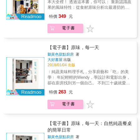
無窮無盡。」全球埋首開發蔬食料理的第一線
本大全裡！ 透過這本書，你可以： 重新認識蔬
主廚可以這麼一直列下去，當在菜單上聲明
果的風味特性：從食材原味分析出最適切的用
「我們不提供素食友好食物」的David Chang也
量 學會更講究地挑整食材：選購、清洗、切
349
Readmoo
特價
元
開始沉迷於蔬菜時，我們目睹了全球廚藝正在
割、分裝和儲存 找出最適合的料理方式：蒸、
展開一場驚人的歷史變革：健康、生態永續、
炒、煮、烤、醃漬或生食 蔬果與肉類最加分的
電子書
糧食正義，都很重要，但也都只是蔬食的附加
搭配方式：調和出健康與美味最均衡的比例 &
價值。我們吃蔬食，是因為蔬食擁有最深邃的
從前菜到甜點，從產地到餐桌，這本書彷彿一
美味。 而這一切都要回到蔬食的核心：風味組
場蔬食上菜秀，英倫名廚布林把蔬菜、水果、
合。本書承繼《風味聖經》《酒食聖經》，再
香草等各種食材發揮到極致。 這不是一本素食
【電子書】原味，每一天
次引領廚藝界深入食物世界，開啟風味的探
食譜書，而是教你如何把蔬食當作主角，而非
鵝黃色甜點廚房
著
險，讓你了解讓蔬菜釋放出最佳風味的烹飪和
永遠只能淪為配角；就像你對待上等牛排的態
大好書屋
出版
調味方式，並懂得思考風味相容的原則。全書
度一樣，布林教你如何用同樣的創意和尊重，
2018/01/04 出版
收錄近600項植物性食材、千則大廚祕訣，配出
來處理看起來最卑微的蔬果食材，就讓馬鈴
﹛純蔬美味料理手札，分享廚藝和「吃」的美
3萬筆以上的對味關係，讓你得以突破食譜的阻
薯、高麗菜、豌豆、蘆筍、南瓜&hellip;&hellip;
學﹜ 年紀輕輕的Wendy，學設計和電影出身，
隔，將風味層層相疊，發展出無窮菜色。 【本
占據你家廚房最重要的位置吧！ & 英國倫敦的
卻在廚房找到另一個自己。 不到三十歲就愛上
書帶你】 ．一一探索鹹、酸、苦、甜、鮮五種
奧黛特（Odette&#39;s）餐廳，時常舉辦一種
純蔬食的Wendy說， 吃蔬食不是為了「健
主要味道，以及調和這些味道的方法。 ．運用
263
在當地很受歡迎的主題式分享晚宴，餐廳的主
Readmoo
特價
元
康」，單純是追求好吃而已。 如何將無蛋無奶
特定食材和技巧製造出層次感，讓風味變得更
人布林‧威廉斯，每次都會選定一種當季蔬果為
的蔬果料理做出變化和極致美味？ Wendy大方
深厚或更清爽。 ．以3萬筆以上的對味關係
主題來設計菜單，從前菜、主餐、甜點到飲
電子書
公開多年來鑽研純素甜點製作和中西式餐飲的
&mdash;&mdash;從絕對要試的「天作之合」
料，都必須以這款蔬果為主角，尤其是主餐，
料理心得， 更將遠赴美國天然烹飪學院習得的
（只占所有風味搭配的1-2%），到高度推薦、
若要搭配肉類或海鮮，也不能讓它們喧賓奪
全食、有機料理美學，落實在煮食生活中， 教
經常受到推薦、受到推薦&mdash;&mdash;來
主，因為蔬果才是重點。 & 本書並非專為素食
你做出一道道美味不打折、口感豐盈、喚醒味
【電子書】原味，每一天：自然純蔬餐桌
發展自己的食譜及廚藝。 ．優遊於全美大廚寶
者寫成，而是一本以「如何讓蔬果成為餐點主
覺的自然純蔬料理。 ◎蔬食新生活，無蛋無奶
的簡單日常
貴的烹飪祕訣、思考以及私房菜。 ．認識蔬食
角而非配角」為主旨的著作。曾獲英國AA
的純植物料理一樣好吃！ 照顧好生活中的每件
的健康價值，各種蔬食運動背後的精神及重要
Rosette Award for culinary excellence三星殊
鵝黃色甜點廚房
著
小事，就從「飲食」開始！對食物充滿愛和情