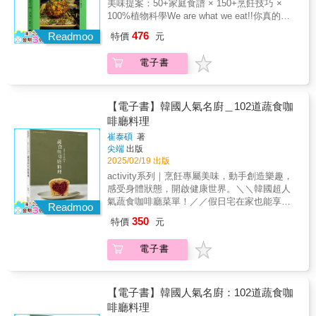
助你更輕鬆掌握烹調方法，提升料理成功率。
美味提案：50+家庭食譜 × 150+烹飪技巧 ×
──深入剖析蔬菜的營養、歷史與文化背景──本
本書的編排、研究和精心策畫的內容，呈現出
100%植物科學We are what we eat!!你真的認
書不只是食譜，更是一場「蔬菜的知識探
一種全新型態的參考型食譜書。所有令人食指
識每天吃的蔬菜嗎？從產地、生物學、烹飪技
476
索」。每類蔬菜章節不僅介紹它們的營養價
Readmoo
特價
元
大動的料理美照也皆出自作者之手，搭配清楚
術到美味食譜，帶你發掘蔬菜美味本質的無限
值，還包含其歷史背景、產地與文化影響，讓
易懂的教學插圖，視覺型學習者絕對會愛不釋
可能。本書深入研究蔬菜類別，從根莖類到豆
你從不同角度理解蔬菜魅力。──結合科學、營
電子書
手。這本食譜書是來自重量級料理高手的嘔心
類，再到綠葉蔬菜等。作者夏馬介紹了15類蔬
養與實驗精神，發揮蔬菜最高潛力──結合「農
瀝血之作，絕對值得收入你的食譜書架，更將
菜的產地、生物學和獨有特徵，幫助在家下廚
業」、「食品科學」與「烹飪藝術」，提供最
成為你一年四季、年復一年都會反覆翻閱的實
的你更懂得如何去選擇、儲存及烹飪。上百道
佳烹飪方法，讓蔬菜發揮最大風味。▌食材化學
用指南。※本書上冊主題為：葉菜、花菜、蔥
富有創意而平易近人的食譜，利用常見和罕見
【電子書】韓國人氣名廚＿102道蔬食咖
揭祕：為何切洋蔥讓人流淚？為何綠葉蔬菜跟
蒜、嫩莖、玉米與番薯篇
的蔬菜，讓餐點更多樣化，提供你美味和營養
啡廳料理
番茄放一起容易爛？▌食品保存學：哪些蔬菜適
兼具的家常烹飪靈感。──深入剖析蔬菜的營
合冷藏？哪些適合室溫存放？▌營養吸收原理：
崔泰碩
著
養、歷史與文化背景──本書不只是食譜，更是
尖端
出版
維生素A、D、E和K結合油脂食用才能有效吸
一場「蔬菜的知識探索」。每類蔬菜章節不僅
2025/02/19 出版
收。▌烹飪化學：焦糖化和梅納反應如何影響蔬
介紹它們的營養價值，還包含其歷史背景、產
菜的風味與色澤？──獨家「廚師筆記」與「烹
activity系列｜烹飪專屬美味，動手創造樂趣，
地與文化影響，讓你從不同角度理解蔬菜魅
飪祕訣」，提升料理細節──每類蔬菜皆有「烹
感受身體狀態，開啟健康世界。＼＼韓國超人
力。──結合科學、營養與實驗精神，發揮蔬菜
飪祕訣」，每道食譜也附有「烹飪漫談」與
氣蔬食咖啡廳菜單！／／假日宅在家也能享受
最高潛力──結合「農業」、「食品科學」與
Readmoo
「廚師筆記」，作者不藏私分享經年累月的珍
美好時光，做出熱門打卡咖啡廳料理！｜這本
「烹飪藝術」，提供最佳烹飪方法，讓蔬菜發
350
特價
元
貴經驗，這些小技巧能幫助你更輕鬆掌握烹調
食譜適合這樣的你......｜◎ 想開咖啡廳的你◎
揮最大風味。▌食材化學揭祕：為何切洋蔥讓人
方法，提升料理成功率。本書的編排、研究和
乳糖不耐、素食飲用者◎ 在家也想享受咖啡廳
流淚？為何綠葉蔬菜跟番茄放一起容易爛？▌食
電子書
精心策畫的內容，呈現出一種全新型態的參考
時光｜食譜特色｜◎ 烘焙新手也能夠簡單上手
品保存學：哪些蔬菜適合冷藏？哪些適合室溫
型食譜書。所有令人食指大動的料理美照也皆
◎ 重現咖啡廳人氣蔬食料理◎ 飲品、早午餐、
存放？▌營養吸收原理：維生素A、D、E和K結
出自作者之手，搭配清楚易懂的教學插圖，視
甜點全都有｜食譜包含｜◎ DRINKCOFFEE 咖
合油脂食用才能有效吸收。▌烹飪物理學：焦糖
覺型學習者絕對會愛不釋手。這本食譜書是來
啡MILK-TEA 奶茶MILK / JUICE / ADE 牛奶 /
【電子書】韓國人氣名廚：102道蔬食咖
化和梅納反應如何影響蔬菜的風味與色澤？──
自重量級料理高手的嘔心瀝血之作，絕對值得
果汁 / 氣泡飲SMOOTHIE 果昔ICE FLAKES
啡廳料理
獨家「廚師筆記」與「烹飪祕訣」，提升料理
收入你的食譜書架，更將成為你一年四季、年
刨冰◎ BRUNCHSOUP 湯SALAD 沙拉BUGER