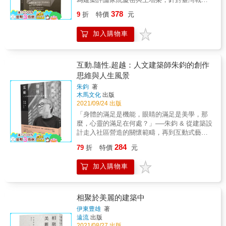
十三位重要建築師進行的評論及對談記錄，其
378
9
折
特價
元
中以經典凝視、開東合西、人與土地劃分為三
個時代── & 先是戰後至六○年代、結合現代建
加入購物車
築與中國傳統的王大閎、陳其寬、李承寬，以
及貼近人性的女建築師先鋒王秋華與修澤蘭；
接著是八○年代轉向商品化的資本權力後，後現
代主義代表的李祖原、漢寶德，與特立獨行的
互動.隨性.超越：人文建築師朱鈞的創作
吳增榮，以及在九○年代引領回歸現代主義的姚
思維與人生風景
仁喜；最後是歷經九二一地震與經濟泡沫化，
朱鈞
著
轉而省思臺灣在地現實與常民文化、回應自身
木馬文化
出版
主體的謝英俊、黃聲遠、廖偉立、邱文傑。 &
2021/09/24 出版
透過兩位建築評論家坦率直白的見解，除了得
「身體的滿足是機能，眼睛的滿足是美學，那
以回顧臺灣建築師面對的處境，洞悉他們如何
麼，心靈的滿足在何處？」──朱鈞 & 從建築設
以設計趨近理想，尋找自身定位以及未來的可
計走入社區營造的關懷範疇，再到互動式藝術
能性；同時，更是對照出臺灣建築在面對現代
創作── 台灣人文建築先驅朱鈞，以其一生實踐
性的全球化挑戰下，既直行也迂迴、蹣跚卻可
284
79
折
特價
元
著空間藝術的理想。 & 朱鈞，是台灣取得普林
佩的漫長路徑。
斯頓大學建築研究所獎學金而赴美留學的第一
加入購物車
人； 是任教於美國名校萊斯大學建築系、重視
啟發式教學的「Prof. Chu」； 也是七十歲一出
道就在兩岸、奧地利、峇里島舉辦展覽、創作
動能豐沛的藝術創作者； 更是半世紀前即開始
相聚於美麗的建築中
思索社會意識，提出「社區&mdash;家
伊東豊雄
著
&mdash;人」的關係鏈，努力推動弱勢社區服
遠流
出版
務的建築師。 跨過半個世紀，世界才追上，如
2021/08/27 出版