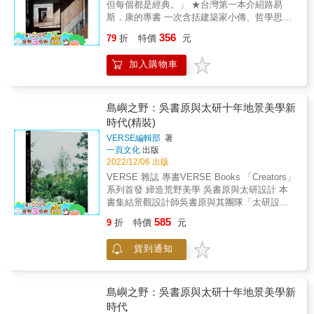
上。 ➔請把人生、精力和熱情，都奉獻給那份
但每個都是經典。」 ★台灣第一本介紹路易
樹。每個人都應該可以坐在自家的門廊或附近
你能勝任的工作吧！ & ▎只要再多看一眼 善於
斯．康的專書 一次含括建築家小傳、哲學思
廣場的長椅上。每個人都應該可以在幾分鐘內
利用已有的東西， 就能在日常生活中發現商
考、作品介紹、實踐方法★ 路易斯．康是 ◆繼
356
走到一座公園，在那裡散步，和小孩玩耍，或
79
折
特價
元
機。 & &bull;認為自己天生運氣差，缺乏機
萊特（Frank Lloyd Wright）之後，美國最重要
是享受季節的更迭。無法提供這些權利的城
遇？ &bull;當機會終於到來時，你能夠抓住
的建築名家。 ◆當代建築最重要的精神導師。
市，就是不夠文明。」──Rogers Stirk Harbour
加入購物車
嗎？ &bull;總想著貴人出現，助你走出不幸牢
◆影響安藤忠雄、改變世界美學的建築大師。
+ Partners 讓每一棟建築，都有成為「公共空
籠？ & 「我們仰望天空，卻把身邊人遺忘。」
美國建築師、教育家、哲學家路易斯．康
間」的無窮可能 ▎代表作：龐畢度中心∣倫敦千
從一朵花裡，蜜蜂採到的是花蜜，對蜘蛛而言
（Louis Isadore Kahn, Estonia 1901 / New
禧巨蛋∣希斯洛機場第五航廈∣波爾多法院∣利德賀
卻是毒藥。 有人能從廢皮革、廢棉等不起眼的
York 1974），為二十世紀最傑出的建築師之
島嶼之野：吳書原與太研十年地景美學新
大樓∣勞氏大樓∣高雄捷運中央公園站∣桃園機場第
垃圾裡挖到第一桶金； 而有些人卻只因為落魄
一，發展出一套嶄新的理論性和造型的語言，
時代(精裝)
三航廈 本書為龐畢度中心建築師Richard
和貧窮才不得不與這些垃圾為伍。 有人能從小
為現代建築注入新的生命。分散於美國、印度
Rogers的親筆自傳，從小時候的建築啟蒙談
VERSE編輯部
著
事中看到商機並發家致富，有人卻視若無睹地
及孟加拉的一些主要作品，都在其一生最後的
一頁文化
出版
起，訴說歷經戰亂、患有讀寫障礙、「天生不
錯過。 ➔只要能抓住普通的機會，就有可能使
二十年間完成。作品整合了結構系統、材料、
2022/12/06 出版
是學建築的料」的他，如何從一位穿著牛仔
之成為成就偉大的籌碼！ & 本書特色 & 本書講
光線、幾何原型、人性價值於一體。他於1971
褲、T恤去參加頂級頒獎典禮的小建築師，蛻變
VERSE 雜誌 專書VERSE Books 「Creators」
述了人生中將會面臨的各種挑戰和困難，奧里
年獲得美國建築師學會金質獎章、獲選美國文
為足以撼動城市的世界級大師。這是一部情感
系列首發 締造荒野美學 吳書原與太研設計 本
森‧馬登透過許多真實案例及多位偉人的經歷，
藝學院院士，1972年獲英國皇家建築師學會金
豐沛的回憶錄，也是一部當代建築編年史，從
書集結景觀設計師吳書原與其團隊「太研設
闡述如何透過「自我覺察」、「自我管理」洞
質獎章。 從美國建築師學會所設立的「廿五週
柯比意到密斯，對近現代建築史進行了第一手
計」的十年地景創作精華。太研靈活運用了台
察人生密碼的智慧，並提醒讀者不斷反省自身
年建築作品獎」（Twenty-five Year Award）便
585
9
折
特價
元
回望與反省；從倫敦、紐約到芝加哥，不只談
灣豐富在地物種，讓他們獨樹一格的野美學在
的想法和行為，從中找到打破僵局、重獲新生
可看出，路易斯．康的作品備受建築專業人士
建築設計理念，也談城市規劃、公共空間、歐
島嶼上遍地開花，改變台灣公共空間的綠景、
的契機。希望每位讀者都能成功扭轉人生，做
所肯定。該獎項每年只選出一件作品，自1969
貨到通知
美城市比較、建築史、建築教育和未來願景。
私人建築的花園樣貌，為台灣景觀設計開啟新
自己命運的建築師。 &
年首次頒發至2014年以來，所選出的四十五件
談如何打造城市，同時也談居住正義，更關心
篇章。 &
作品中，路易斯．康就有五件，僅次於艾羅
人類未來。當中更詳細記述了Richard Rogers
&bull;沙陵南（Eero Saarinen）的六件。兩人
各時期重要建築波瀾壯闊的執業實況，像龐畢
島嶼之野：吳書原與太研十年地景美學新
最引人矚目的原因不僅是獲獎次數最多，更難
度中心，其背後執行規劃的複雜與詭譎，與這
時代
得的是，他們在相對短暫的建築生涯中，創造