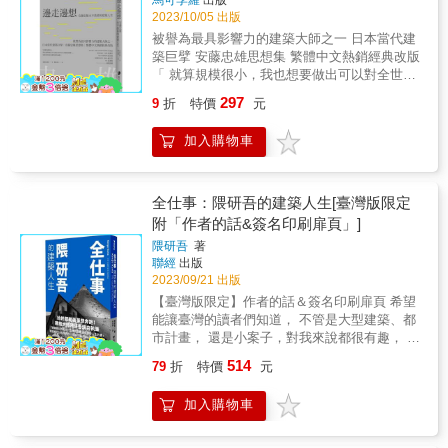
西元1296年，擁有堅強經濟實力的佛羅倫斯決
2023/10/05 出版
定要興建一座屬於自己的大教堂。為了讓教堂
被譽為最具影響力的建築大師之一 日本當代建
的規模無人能及，人民公投加上了直徑43公尺
築巨擘 安藤忠雄思想集 繁體中文熱銷經典改版
的磚造圓頂，落成後將會是世界上最大、最高
「 就算規模很小，我也想要做出可以對全世界
的圓頂建築。然而直至1418年，卻因為設計圖
引以為傲的建築。」 這就是我成為建築師的起
中的巨大圓頂頻頻坍塌，令動工一百多年的大
297
9
折
特價
元
點。 & 齊聲推薦 都市偵探、實踐大學建築學系
教堂始終無法落成。當局只好公開競圖，尋求
副教授 | 李清志 建築評論家、小說家 | 阮慶岳
解決之道。出人意料地，脫穎而出的作品並非
加入購物車
亞洲大學講座教授 | 劉育東 建築觀察寫作者、
出自石匠或木匠之手，而是一位沒有受過建築
策展人 | 謝宗哲 作家 | 藍麗娟 第一次看到舊帝
訓練的金匠暨鐘錶匠布魯內列斯基。 大膽的創
國飯店而感動， 第一次接觸科比意而感到景
新設計，完美打破建築的「圓頂魔咒」 布魯內
仰， 第一次看到帕德嫩神廟的震撼， 建築當
全仕事：隈研吾的建築人生[臺灣版限定
列斯基提出前所未見的非正統建築方法，他摒
前，他是一名虔誠的信徒； 人生當下，他熱愛
附「作者的話&簽名印刷扉頁」]
棄了中央支撐的建造方式，以八角型為底座，
整個世界和生命。 旅行，造就了一個建築家；
設計了建造時能自我支撐的拱形結構。除此之
隈研吾
著
夢想，扭轉了一個人的命運。 從一個高中畢
外他也規畫了砌放磚石的排列方式、建造創意
聯經
出版
業，沒有念過大學，沒有受過專業訓練的人，
獨具的吊車和起重機，也悉心安排工人平台和
2023/09/21 出版
如何成為世界知名的建築師？如何拿到一座又
路線。隨著圓頂的逐漸完工，不但破除了百年
【臺灣版限定】作者的話＆簽名印刷扉頁 希望
一座的獎項？實踐夢想的精力來源究竟是什
來「圓頂勢必倒塌」的迷思，也讓反對者啞口
能讓臺灣的讀者們知道， 不管是大型建築、都
麼？ 我們往往觀視成功者只看到光輝亮麗的一
無言。百花聖母大教堂的圓頂不只仍是世界最
市計畫， 還是小案子，對我來說都很有趣， 都
面，而忘了他們背後無止盡的付出與努力。在
大的磚造穹頂，而且因為布魯內列斯基對完整
是相關聯的。 ── 隈研吾 始終都朝著夢想奔
外人眼中，安藤忠雄是個嚴以律己，也嚴以待
514
79
折
特價
元
設計始終留一手，即使磚塊的排列方式明顯可
跑！建築大師隈研吾親自執筆 「建築師以外的
人的人，要工作室的實習生們走路八小時的路
見，但為何能在頂點完美交會，至今仍是個謎
人，也應該閱讀這本關於人生的書」 徹底解析
程回家，他覺得「『年輕』這個特質本身真的
加入購物車
團。 & 看「文藝復興建築之父」的崛起，也
55件代表作，完整了解大師心中的美學世界 這
很棒。有體力，也有夢想」；當我們抱怨工作
看中世紀的庶民生活 本書細緻地重現文藝復興
是一本坦承無私的分享， 也是一位大師回望30
難找，薪資太低的時候，他卻淡定的說：「工
發源地佛羅倫斯，在十五世紀，歷經鼠疫、戰
年工作軌跡， 對建築及人生的叩問。 不願意就