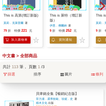
This is 高第(增訂新版)
This is 萊特（增訂新
This 
版）
莫莉．克萊普爾
著
莫莉．
伊恩．佛爾納
著
221
252
79
折
特價
元
9
折
特價
元
9
折
加入購物車
貨到通知
中文書 > 全部商品
共計
113
筆， 頁數
1
/3
篩選
排序
圖片
條列
貝聿銘全集【暢銷紀念版】
菲力浦．裘蒂狄歐、珍妮．史
著
積木文化
出版