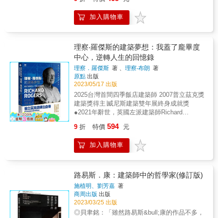
下花朵吧，那樣你就不會走回頭路了！ 如果你
回過頭，就會看見每日綻放的花朵因沒人照料
加入購物車
而枯萎。」 & ▎只要再勇敢一點 古怪的人，往
往與眾不同， 我們恐懼的，往往只是恐懼本
身。 & &bull;當別人都在點頭彎腰，你是否有
勇氣挺直腰桿？ &bull;當別人都背信棄義，你
理察‧羅傑斯的建築夢想：我蓋了龐畢度
是否有勇氣默默履行職責？ &bull;當別人都拋
中心，逆轉人生的回憶錄
棄道德，你是否有勇氣不為五斗米折腰？
理察．羅傑斯
著 、
理察‧布朗
著
&bull;當別人都打扮時髦，你是否有勇氣拿出過
原點
出版
時衣服昂首過街？ &bull;當別人都說「是」，
2023/05/17 出版
你是否有勇氣獨自站出來說一聲「不」？ &
2025台灣首間四季飯店建築師 2007普立茲克獎
「人們只為敢推開他們的人讓路。」 我們總想
建築獎得主∣威尼斯建築雙年展終身成就獎
跟隨主流，免得被其他人冠以「怪人」稱號；
●2021年辭世，英國左派建築師Richard
我們附和大眾，沒勇氣承擔自己的抉擇，亦步
Rogers● 情感豐沛的自傳回憶錄 ▎這不是一本
亦趨地學別人&hellip;&hellip; ➔只要選擇面對，
594
9
折
特價
元
人生勝利組的典型傳記 ▎ 讀寫障礙，不擅繪
你會發現人們都將隨著你的改變而改變！ & ▎
圖，被ＡＡ建築聯盟學院教授否定 他如何逆轉
只要再堅持一下 沒人強迫你必須要從事何種職
加入購物車
人生，榮獲建築最高殿堂肯定 最的「龐畢度中
業， 但既然你選擇了，就要做到最好。 &
心」興建祕辛，近五十年後解密，依然驚嘆！
&bull;為何要在離成功半步之遠時停下腳步？
公平社會、居住正義、未來建築，如何可能，
&bull;為何總在快成為專家時，選擇中途轉換跑
如何找路？ 不只是自傳，更是一位傑出建築家
路易斯．康：建築師中的哲學家(修訂版)
道？ &bull;為何要不停嘗試各式各樣的工作，
的熱血思辨 「任何關心『人類未來』的人，都
每次從零開始？ & 「人生最大的失敗，在於對
施植明、劉芳嘉
著
該來讀讀這本。」──Antony Gormley∣英國當
商周出版
出版
自己不誠實。」 幻想家只有在睡夢中口袋是鼓
代雕塑大師 「公共空間是一種人權，就像人民
2023/03/25 出版
的，醒來後發現自己一無所有， 小心看待「多
有權利得到像樣的健康照護、食物、教育和住
才多藝」，許多前途無量的人便是栽在這個詞
◎貝聿銘：「雖然路易斯&bull;康的作品不多，
所。 每個人都應該有權利從家中窗戶看到路