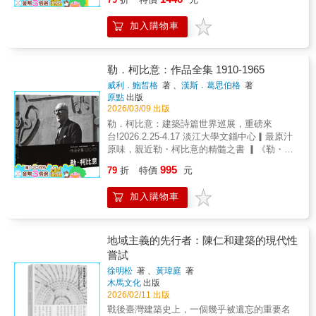
設計、平面設計、繪畫、雕塑，乃至東西方哲
建築師跳脫建築的沉重結構，隈研吾穿梭於藝
學與宇宙科學等多元文化藝術範疇。建築歷史
術、哲學、科學等領域，將「點、線、面」淬
加入購物車
學者黎雋維蒐集大量何弢未經發表的設計手
鍊為共存與流動的新工具，以敏銳而前沿的眼
稿、相片及資料，經過七年的整理與深入研
光解讀思索，發起一場輕盈建築的演繹。在康
究，還原何弢與香港建築、藝術及文化相互交
丁斯基的構成、量子力學的微觀、拉圖的行動
織的跌宕人生，並記錄低香港文化歷史與建築
勒．柯比意：作品全集 1910-1965
者網絡理論等中尋索，試圖重建人、物、空間
設計的重要一頁。畢業於哈佛大學設計研究生
威利．鮑皙格
著 、
漢斯．葛思伯格
著
的新連繫。並透過擬態自然現象、汲取古典及
學院的何弢，師從Walter Gropius和Joseph
原點
出版
傳統建築的構築智慧，與柯比意、密斯等建築
Sert等現代主義大師。他的建築訓練深受包浩
2026/03/09 出版
名家對話，激盪出隈研吾獨特建築觀的基石
斯思想影響，創作橫跨城市規劃、建築、平面
勒．柯比意：建築詩篇世界巡展，重磅來
——「點、線、面」，藉此以更輕柔的姿態與
設計、繪畫、雕塑乃至哲學與科學。他以「亂
台!2026.2.25-4.17 淡江大學文錙中心▎最原汁
自然共存，構築出全新的建築語言。全書收錄
中尋序」為核心理念，將香港的混雜性與市井
原味，親近勒・柯比意的精髓之書 ▎《勒・柯
七十二篇散文及匯集影像資料，傳達隈研吾對
文化轉化為設計語言。他是香港藝術中心的建
比意：作品全集 1910-65》是「作品專輯」，
二十世紀僵硬、沉重建築形式的再思索，並提
995
築師、特區區徽設計者之一，更是改革開放後
79
折
特價
元
更是「教程典籍」;甚至也是「側寫傳記」或
出更隨性、易拆解的建築主張。以簡潔的敘事
首批北上實踐的建築師。何弢的事業從他於
「成長日記」……字裡行間無時不刻散發勒・
風格呈現，散文般的短篇充滿趣味與啟發，帶
1964年自美國回港，到2002年不幸中風，橫跨
加入購物車
柯比意的氣息、透露他的存在，感受到他的自
來對建築哲學的全新啟示。
共五十年。他眾多的作品—包括設計、思想理
負、他的挫敗、他的自得、他的酸楚、他的堅
論和藝術創作—中的實驗與實踐，至今仍然深
持、他的犬儒、他的抱負與他的信念。──曾成
刻地影響着香港的城市及文化。這本書希望透
德●｜設計｜個性｜挫折｜才華｜理念｜最精華
地域主義的先行者：陳仁和建築的現代性
過重新整理和審視何弢遺世的珍貴檔案，重構
的「精選總覽」●勒・柯比意基金會授權理解20
嘗試
其思想脈絡，以彰顯他在香港及國際建築歷史
世紀建築不可或缺的經典中的經典「作品全集
上的地位和貢獻。Tao Ho (1936-2019) —a
徐明松
著 、
黃瑋庭
著
呈現我一路走來的思路想法，就像我的血肉身
木馬文化
出版
renowned Hong Kong architect and cultural
軀，直接連通我的生命……」──勒・柯比意●
2026/02/11 出版
practitioner. He was trained among the
勒・柯比意──身兼編輯&作者●▎應建築系學生
pioneers of the Modern Architectural
戰後臺灣建築史上，一個幾乎被遺忘的重要名
要求，傳授建築設計的作品集 ▎繁體中文最佳