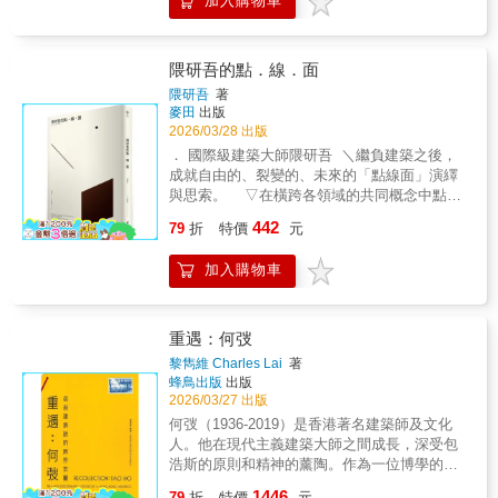
加入購物車
所 SUEP. 的末光弘和、末光陽子，攜手深耕高
雄的建築師曾瑞宏，共同設計出一座「與自然
共生」的自然系建築——這棟作為百佑營造的
總辦公室，亦由百佑營造親自興建。從規劃到
隈研吾的點．線．面
完工歷時六年，這不僅是永續環境的方案，更
隈研吾
著
是一種「不是為了綠而綠」的真實實踐。故事
麥田
出版
的起點，是一棵基地上屹立百年的芒果樹。為
2026/03/28 出版
了保護這位「芒果樹爺爺」，團隊展開為期一
． 國際級建築大師隈研吾 ＼繼負建築之後，
年的研究：替樹診治、探測根系的深廣，測繪
成就自由的、裂變的、未來的「點線面」演繹
微氣候，追尋日光與風的路徑。隨後進入建築
與思索。 ▽在橫跨各領域的共同概念中點、
形式與材質的探索，每一項選擇都在思索：如
線、面中，尋找共存與流動的新方式。我做的
442
何找到讓樹與人一同舒適的平衡線？本書以繪
79
折
特價
元
事情用一句話說，就是把體塊分解掉吧。把體
本形式呈現這座榮獲「全球卓越建築獎」的自
塊分解成點、線、面，才能通風透氣。通風透
然系建築之建造歷程；並邀請插畫家陳沛珛描
加入購物車
氣，人與物、人與環境、人與人才能重新建立
繪溫暖生動的情境，並由末光陽子繪製清晰的
連繫。──隈研吾，節錄自本書。「點、線、
線稿圖解。透過簡單親切的語彙與充滿手感的
面」作為貫穿各人文藝術領域的共通概念，成
視覺，讓孩童也能理解並感受「與自然共生」
為隈研吾打破領域界限的工具，化作其獨特建
重遇：何弢
的概念。這不僅是一冊建築紀錄，更是一場關
築哲學，以更輕柔的方式與自然共存，構築出
黎雋維 Charles Lai
著
於環境教育的溫柔邀請——讓永續建築不止於
全新的建築語言。七十二篇散文及影像，傳達
蜂鳥出版
出版
倡議，而是一場從實作出發、共同尋找未來的
隈研吾對二十世紀僵硬、沉重建築形式的再思
2026/03/27 出版
過程。
索，並提出更隨性、易拆解的建築主張。．齊
何弢（1936-2019）是香港著名建築師及文化
聲推薦．何承育｜勤美璞真文化藝術基金會執
人。他在現代主義建築大師之間成長，深受包
行長李清志｜都市偵探、建築學者徐明松｜銘
浩斯的原則和精神的薰陶。作為一位博學的通
傳大學建築系專任助理教授、建築史學者、策
才，他涉獵的領域廣泛，包括城市規劃、建築
1446
展人龔書章｜陽明交通大學建築研究所教授、
79
折
特價
元