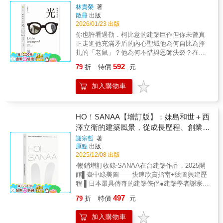
建築，實現結合自然、人與建築的理想，培養
Chaos" as his core philosophy, he aimed to
作高雄佛教堂（1954-1966）即獲臺灣省政府建
林貴榮
著
品全集。本書即為此構想的全球中文版，經過
建築師的美國近代建築先驅。勒．柯比意，他
translate Hong Kong's hybridity and grassroots
設廳十大建築首獎，隨後陸續完成三信家商波
散冊
出版
柯比意基金會正式授權的勒．柯比意中文作品
徹底顛覆建築標準，是建築師中的建築師。貝
culture into a unique design language. He
浪大樓（1962-1963）、鳳山肉品市場（1974-
2026/01/23 出版
集。長達55年的創作生涯，這本由現代建築大
聿銘，是現代主義建築的最後一位大師，他強
designed the Hong Kong Arts Centre and was
1976／1983-1985）等重要作品，並於1967年
你也許看過勒．柯比意的建築巨作但你未曾真
師勒．柯比意親自編輯而成的《作品全集》，
調：「建築是人生的鏡子，是社會的縮影。」
one of the designers of the HKSAR emblem.
榮獲第一屆金鼎獎十大建築師，與林慶豐、王
正走進他充滿矛盾的內心聖域他為何自比為掙
除了是「作品專輯」，更是勒・柯比意的「教
安藤忠雄，對清水混擬土的熱愛讓他被稱為柯
He was also among the first architects to
大閎、陳其寬、修澤蘭、沈祖海、楊卓成等人
扎的「老鼠」？他為何不惜與恩師決裂？在理
程典籍」；甚至也是「側寫傳記」或「成長日
比意第二，他信奉：「你帶給一個人無，他必
practice in mainland China after the economic
齊名。然而，相較於活躍於臺北的建築師群，
性至上的「居住機器」背後，為何藏著詩意與
記」，有「略傳」總述他的人生歷程，全書字
將思考從無知中能夠成就什麼。」還有華特．
592
79
折
特價
元
reform and opening-up.From his return to Hong
長年深耕高雄的陳仁和卻鮮少被書寫。這不僅
孤獨？建築師林貴榮以深具同理的筆觸，描繪
裡行間透露許多他的人生軌跡與個性特質：有
葛羅培斯、阿瓦．奧圖、路易斯．康、金壽
Kong from the US in 1964 until his unfortunate
與臺灣重北輕南的文化結構有關，更基於戰後
勒．柯比意在神壇下的真實掙扎與人性光輝。
年紀輕輕就對現代藝術、工藝與建築創作學習
根、法蘭克．蓋瑞、阿道．羅西、倫佐．皮亞
stroke in 2002, Tao Ho's professional life
加入購物車
外省菁英長期掌握媒體資源與話語權，在這雙
這是一趟精神旅程，邀請您重新認識一個在衝
的想像；有對於布爾什維克的期待與幻滅；有
諾、雷姆．庫哈斯、札哈．哈蒂。他們曾經立
spanned fifty years. His extensive body of
重遮蔽下，他的重要作品逐漸荒廢或消失，名
突中煉就靈魂、在否定中確立自我的建築師，
對於社會主義共居一堂的信念；有寫給業主推
志作一名建築師，也曾經誓言為建築付出一輩
work—including designs, theoretical ideas,
字在建築圈幾乎無人知曉。直到2000年代後
這絕不是另外一本勒．柯比意建築賞析。✺ 法
銷設計提案的信件；有讚揚業主有眼光讓他蓋
子，但他們不是一開始就找到自己的目標，也
and artistic creations—continues to profoundly
期，學界開始重新檢視這位戰後第一代本土建
國勒．柯比意基金會特別授權 ✺ 獨家收錄多幅
HO！SANAA【增訂版】：妹島和世＋西
房子的字句；有自嘲內向封閉仿若「內有惡
不是一路順利完成自己的夢想，他們從默默無
influence Hong Kong's urban landscape and
築師，透過持續的田野勘查與研究，逐步展露
珍貴官方照片✦專序推薦法國勒．柯比意基金
犬」的方案手法；有抱怨被外洩、被竊占的創
澤立衛的建築風景，從成長歷程、創業起
名到成為全球美學的指標，他們從黑暗與沉默
culture today as both experiments and
他在建築史上的位置。本書首度完整梳理陳仁
會主席、法國在臺協會文化合作與交流處處長
意；有淡化在二戰期間企圖經由維琪政權取得
中走向光芒耀眼的世界舞台，這一本濃縮了人
始、創作養分、旅行壯遊到作品風格
謝宗哲
著
practice. By reorganising and re-examining
和的生平和建築實踐，收錄1954至1976年共22
✦名家推薦江賢二 藝術家 姚仁喜 建築師鄭
影響力的意圖，代之以側重技術層次與參與公
類藝術與文化的建築之旅，加上建築師的傳奇
原點
出版
Tao Ho's precious archived legacy, this book
件作品，包括早期代表作品如高雄佛教堂，由
治桂 藝術評論家 謝佩霓 藝評家、策展人✦
共事務的討論；有大膽抖出在國際競圖中被惡
人生，讓你從漫畫與故事中，驚艷創意的啟
2025/12/08 出版
aims to reconstruct his intellectual lineage and
三塔構成入口，外觀融合日式、西式與印度風
專業推薦曾光宗、廖偉立、胡琮淨、徐明松▍
意「做掉」，並且不諱言向國際法庭提告，指
發，15位20世紀最重要的建築師帶領你走進一
‧暢銷增訂收錄‧SANAA在台建築作品，2025開
highlight his standing and contributions to
格，內部以鋼筋混凝土結構堆疊出如印度佛教
你，準備好顛覆您對勒．柯比意的所有認知了
控評審過程與結果不公，違反公告與預算，以
場翻天覆地的人文之旅，誕生屬於你自己的建
館▌臺中綠美圖――快速欣賞指南+競圖興建歷
Hong Kong and international architectural
石窟的大殿空間，混搭成現代化的佛教堂；還
嗎？對建築有一定程度認識的人，大多聽過
及最終選出作品剽竊他方案配置的歷史公案；
築知識史與生活思考。本書特色1.完整收錄20
程 ▌日本最具傳奇的建築俠侶●建築學者謝宗哲
history.
有著名的三信家商波浪大樓，線條錯落律動的
勒．柯比意。他是現代建築之父，他所提倡的
有為在葛蕾（Eileen Gray）房子裡塗鴉作畫的
世紀15位傳奇建築大師的生命故事，包含安東
歷時十年書寫力作●第一手近身觀察＋經典作品
清水建模外牆、漸進式調整樓地板高低成階梯
機能主義及「現代建築五要點」隨著作品傳揚
推諉託辭；有提到兩個日本弟子協助搞定遠在
497
79
折
特價
元
尼．高第、密斯．凡德羅、勒．柯比意、貝聿
選粹導覽＋與台灣因緣＋日本名家SANAA論伊
教室，頂樓設日式兩坡水曲頂，屋脊兩端有象
於世，徹底改變了二十世紀的建築設計觀；他
亞洲的案子；有說到自己和堂弟去吃飯的突然
銘、安藤忠雄。2.輕知識，輕鬆讀：以漫畫說
東豊雄、石上純也、五十嵐太郎、長谷川祐子
鼻雕塑，精密力學構成會跳舞的房子；以及最
在幾個大型都市計畫中提出的高層建築、立體
開竅；甚至有給媽媽慶生的速寫賀卡，絲毫不
加入購物車
故事，161件影響世界美學的不朽作品誕生故事
──訴說你不知道的SANAA故事臺中綠美圖、
為經典的鳳山肉品市場，大膽採用「圓形市
交叉、開放空間與交通系統，更是大刀闊斧地