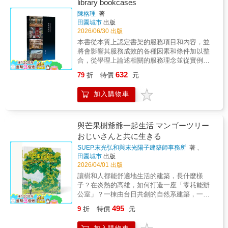
library bookcases
師事務所主持人郭英釗／九典聯合建築師事務
原設計背後的思考過程。那些平面圖看不到、
所主持建築師暨創辦人鄭泰昇／成功大學建築
陳格理
著
照片無法說明的細節，在這裡被清楚呈現。你
田園城市
出版
系主任關華山／前東海大學建築系教授、前系
會看到——●混凝土如何承載光●幾何如何轉化
2026/06/30 出版
主任（依姓氏筆畫排列）
為空間經驗●時間如何在建築中留下痕跡當多數
本書從本質上認定書架的服務項目和內容，並
建築書停留在形式與影像，本書帶你深入建築
將會影響其服務成效的各種因素和條件加以整
的「生成邏輯」，理解設計如何從概念走向現
合，從學理上論述相關的服務理念並從實例上
實。這不只是一本到介紹柯比意的書，而是一
辨識其服務積效，彙整和辨析國內外各方面的
種重新看懂建築的方法。▍建築人必讀｜解析
632
79
折
特價
元
研究資料，針對會影響書架服務性的幾個重點
柯比意最後作品的關鍵之書▍一座延遲40年的
提出一些個人的研究心得，希冀在理念上可以
建築，如何跨越時代被完成？▍從圖紙到現
加入購物車
對書架建立更完整和清晰的認識，在實務上以
實，最戲劇化的建築誕生過程▍用數位工具，
一些具體的數字和作法幫助館方和設計者在規
看懂經典建築背後的設計邏輯▍不只是建築
劃和設置書架時更方便有效的落實書架的服務
史，而是設計思考的完整解剖
理想。
與芒果樹爺爺一起生活 マンゴーツリー
おじいさんと共に生きる
SUEP.末光弘和與末光陽子建築師事務所
著 、
RHTAA曾瑞宏建築師事務所
著
田園城市
出版
2026/04/01 出版
讓樹和人都能舒適地生活的建築，長什麼樣
子？在炎熱的高雄，如何打造一座「零耗能辦
公室」？一棟由台日共創的自然系建築，一次
「與自然共生」的實驗，——用繪本，說給青
495
9
折
特價
元
少年也能懂的故事：芒果樹爺爺、建築與人。
這是一場台日跨海合作的實驗。日本建築事務