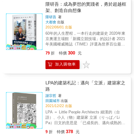
複雜並存的有機體，成為使福音融入鄰里的共
低調隱晦，突顯人與自然或環境空間的美好互
隈研吾：成為夢想的實踐者，勇於超越框
& 建築學者徐明松歷經數年深入研究、蒐集、
享場域。一方面開放與吸納街巷空間的真實狀
動。 以此聞名世界的建築大師隈研吾，並不認
架、創造自由想像
探訪，終將張肇康散落香港、美國、中國各地
態與生活能量，認同與轉化自身的地方價值，
為好的建築必須高高在上，他常常在不佳的條
的建築作品梳理清晰，分為「東海時期1954-
隈研吾
著
另一方面處處帶入神聖之光與日常連結、相互
件下就地取材，這也有在負中求勝的意味。 所
1959」、「後東海時期1959-1975」以及「沉潛
大都會
出版
滲透與對話，將土地的人文歷史、社會活動、
以每一個建案都是挑戰，都為世人帶來驚喜，
時期」三輯，共二十多件精選作品，深入淺出
2022/06/01 出版
自然環境與宗教的精神性，試圖用「多樣、混
更成為他不斷進化的契機。 & 本書由曾任建築
地介紹張肇康其人其作的發展歷程、職業環境
60年的人生歷程，一本行走的建築史 2020年東
雜、衝突與流動」的「複調設計」手法，將多
專業雜誌《日經Architecture》的總編輯，現為
與作品特色。由此，可清楚看見一條脈絡的成
京奧運主場館「新國立競技場」的設計者 2021
元差異的地域性能量融入其中。這本設計作品
圖文作家的宮澤洋，實際探訪隈大師30多年來
形：張肇康試圖將他所學到的包浩斯現代性，
年美國權威雜誌《TIME》評選為世界百位最具
集，就是試圖捕捉他在渾厚的空間概念浮現時
最具代表性的50件建案，以「驚豔系」「幽靜
努力嫁接到華人傳統的木構建築，創作、實驗
影響力人物之一 2022年臺中巨蛋體育館 設計
的那道日常的靈光。 &
系」「舒展系」「隱晦系」分類，藉著千幅精
300
79
折
特價
元
一系列的「中國現代建築」，而後更以「現代
者 & 隈研吾最新力作！ & 談建築：聊建築與環
美彩色插畫詮釋，鉅細靡遺地展現出其中的創
之眼」進行民居的測繪與記錄。讀者不只能認
境的融合；聊建築與時代的關聯 談人們：他對
意與趣味。 & 除搭配實際建物的照片和詳盡的
加入購物車
識個別作品，也可以更有系統性地理解作品在
都市與人的剖析；對人與人之間的關懷 談自
資料，更特別製作了隈建築進化圖和縣別分布
時代中所象徵的意義。 & 本書不僅是一本透過
然：不刻意追求視覺饗宴；嘗試環境友好的建
圖，堪稱至今最完整的隈研吾建築書。專為本
作品來述說的建築師傳記，也不單純是一部經
材 & 一覽他的人生歷程，細讀他對建築的熱情
書特別收錄的訪談，激發出建築師和讀者間的
典現代建築指南，徐明松亦想透過張肇康一代
與思考， 解讀新型冠狀肺炎後建築界的現況與
LPA的建築札記：邁向「立派」建築家之
火花，也對話出你我所不知道的隈研吾祕密。
的建築師生命，探討建築師與社會相容的可能
未來。 & 1964年 東京奧運會，夢想的開始
路
& 展現「隈建築」的魔法與魅力，傳達現代建
性與困厄處──為何頂著顯赫文憑與歷練、年方
1970年 大阪世博會，令人失望的建築前輩們
築的趣味 無論自己的建築知識有幾分，看了都
謝宗哲
著
43歲的張肇康，就已完成此生最好的作品？之
1977年 非洲考察之旅，人與人之間的互信與
愛不釋手給滿分 & 隈研吾的建築魔法： ‧傳統
田園城市
出版
後僅能透過民居的研究，作為在這種充滿磨難
互助 1985年 紐約留學生活，從討厭日本到喜
與現代矛盾的交融：日式建築歌舞伎座後的摩
2021/12/22 出版
的創作環境裡唯一的救贖與出口？一如王大閎
歡上日本 2020年 新國立競技場，夢想的實踐
天大樓，卻有白色瀑布傾瀉而下的詩意 ‧打破既
LPA ＝ Little People Architects 細漢的（台
晚年提筆寫起小說，陳其寬拿起顏料揮灑。作
2021年 美國權威雜誌《TIME》評選為世界百
定觀念的新創意：不居高臨下的海景展望台，
語）、小人（物）建築家 立派（りっぱ／Li
者拋出提問，勾畫巨匠身影，只希望能讓來者
位最具影響力人物之一 2022年 臺中巨蛋體育
卻由地底而出的通道，讓人也成為風景 ‧人與環
Pa）日文的意思是 「已成長的、邁向成熟的、
可以站在他們的肩膀上，看得更廣、更遠。
館正式動工 致想成為夢想家的你
境間的自然結合：木條從天而下和自然光融為
有能力的、了不起的」 Little People
&hellip;&hellip; &
378
9
折
特價
元
一體，讓閱覽室充滿聖地感的森林光影 ‧讓空間
Architects（簡稱LPA）於2009年由作者謝宗哲