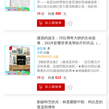
Movement, and was heavily influenced by the
字——他是始終懷抱社會意識的高雄建築家；
典藏版──回歸Birkhäuser原版精神建築學者曾
principles and spirits of the Bauhaus. He was
他以強大結構計算力展演粗獷之美；他的現代
成德＿全新翻譯˙加註˙保留原版彩頁由勒．柯比
a polymath who engaged in a wide array of
性混融東西方多元歷史經驗；他的無畏讓他成
意與編輯消化後，高度濃縮、系統整理的精華
490
79
折
特價
元
cultural endeavors from urban planning,
為臺灣地域主義的先驅；他是陳仁和。從高雄
版閱讀重點：代表性作品│思想轉折點│核心精
architectural design, and graphic design, to
佛教堂、三信家商波浪大樓、高雄青果合作
神｜建築史意義｜藝術創作密斯、葛羅培斯、
加入購物車
painting, sculpture, Eastern and Western
社、林迦紀念塔到鳳山肉品市場 ┤本書首次完
庫哈斯、艾斯曼、西薩……等，當代建築名家
philosophy and cosmic science.Through
整記錄陳仁和生平、思想與22件建築代表作
絕對推薦「這本集子出版時我就決定，裡面不
seven years of organisation and in-depth
├「建築家必須要自覺自勵——我們是站在能以
收錄阿諛的評介或煽情的文章，只納入嚴謹而
research into a vast collection of previously
創作，完成人類至上之真善美的立場的。」
建築的誕生：15位傳奇大師的生命故
精確的記錄。這也意謂《作品全集》涵蓋所有
unpublished design manuscripts, photographs,
——陳仁和，〈一個建築家的私見〉陳仁和
事，161件影響世界美學的不朽作品（暢
的平面圖、剖面圖與立面圖，輔以詳盡的作品
and archival materials, architectural historian
（1922-1989），生於日治時期的澎湖吉貝嶼，
解說、照片圖說及尺寸標示，清楚呈現每一個
銷燙金版）
金弘澈
著
Charles Lai has reconstructed Tao Ho's
成長於屏東和高雄。就讀高雄中學時期，陳仁
作品的生成邏輯。……《作品全集》是當代的
大田
出版
multifaceted life and its connection with the
和即展現強烈的數學與藝術天分，經歷父親陳
教學宣言，或起碼是我個人的教學宣言。我親
2026/02/01 出版
development of Hong Kong's architecture, art,
量經營位於屏東車站前的大和旅社興建時期而
愛的年輕朋友們，作品全集從來就是我對「柯
【暢銷燙金版】＼建築是回答：「該怎麼活才
and cultural landscape, and documented a
大受啟蒙。1942年赴日就讀早稻田大學專門部
布教程」請求的允諾。」──勒．柯比意▎勒・
活得美麗」這個問題的過程／★囊括20世紀最
pivotal chapter in Hong Kong's cultural history
建築科，接受「耐震構造之父」內藤多仲的結
柯比意親自編輯，給學生的教學課程勒・柯比
重要的15位建築師的故事★★精確解析161件經
and architectural design.A graduate of Harvard
構工學訓練，又受日本現代建築表現主義與歐
意（Le Corbusier, 1887-1965）無疑的是二十世
典作品★★第一本寫實與趣味兼具的入門書★
University's Graduate School of Design, Tao
洲前衛思潮的影響，這兩股力量的衝撞與養
513
79
折
特價
元
紀最偉大、最著名、最重要、最具想像力、最
他們，讓建築誕生了！安東尼．高第，建造聖
Ho studied under Modernist masters such as
成，再加上臺灣這「化外之地」的獨特華人文
具影響力，也是最具爭議性的建築師。他豐富
家堂奉獻一生的西班牙建築師。他說：「直線
Walter Gropius and Joseph Sert. His
化，奠定了他日後以強大的結構計算能力、展
加入購物車
多樣的建築作品、大膽創新的都市設計及龐雜
屬於人類，曲線屬於上帝。」密斯．凡德羅，
architectural training was profoundly shaped
現自由表現性的粗獷風格。二次世界大戰結束
可觀的理論著作，無一不直接衝擊我們今日的
他掀起現代建築風潮，建造起讓紐約天際線脫
by Bauhaus pedagogy, and his work
返臺後，陳仁和先任教高雄工業職業學校兼教
環境景觀與生活方式。從1920年代起迄過世為
胎換骨的摩天大樓，是前無古人的開創者。他
encompassed urban planning, architecture,
務主任，後因二二八事件帶領學生抗爭，為避
止，勒．柯比意親自參與編輯他的作品全集，
說：「我不想改變這個世界，只想呈現這個世
劃破時空的光：林貴榮眼中勒．柯比意的
graphic design, painting, sculpture, and even
風頭經引介轉往臺北市政府工務局工作，1951
欽定圖片並剪裁文字，確定創意與理念的記錄
界。」法蘭克．洛伊．萊特，他是發展出有機
叛逆與傳奇
philosophy and science. With "Order in
年返回高雄成立建築事務所。他的第一件代表
與流傳。其間柯比意即屬意出版一本濃縮的作