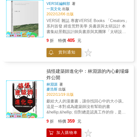
棟驚世駭俗的建築相比毫不遜色！ ▎國際競圖
出最多的傳世之作，完成設計作品的良率非常
VERSE編輯部
著
的開山祖師，建築生涯最大成就與爭議 Richard
驚人。 本書分三大部分。因為「靜謐與光線」
一頁文化
出版
Rogers在最沒有人力和資源的38歲，與Renzo
（Silence and Light）是路易斯．康最後的哲學
2022/12/06 出版
Piano打敗681件作品，成為巴黎龐畢度中心競
概念，第一部分「靜謐與光明的建築旅程」呈
VERSE 雜誌 專書VERSE Books 「Creators」
圖的贏家。揭曉的那一刻，眾人一陣恐慌，因
現路康的小傳，介紹路康的成長背景、各階段
系列首發 締造荒野美學 吳書原與太研設計 本
為沒人聽過Piano + Rogers事務所。溝通過程
作品背後的構想與影響。第二部分「空間本質
書集結景觀設計師吳書原與其團隊「太研設
中，這組英國與義大利建築師被要求要全程用
的探尋」，是路康六座代表性作品的深入賞
計」的十年地景創作精華。太研靈活運用了台
法語奮戰，外界的詆毀此時也排山倒海而來，
405
9
折
特價
元
析。第三部分「建築的內在革命」讓我們看
灣豐富在地物種，讓他們獨樹一格的野美學在
藝術家德洛內的遺孀表示：「寧可把畫燒掉，
到，路康的哲學思考讓硬梆梆的結構、建築設
島嶼上遍地開花，改變台灣公共空間的綠景、
也不願看到作品在龐畢度中心展出。」開幕前
貨到通知
備系統增添了生命力與現代性，誠如他所言
私人建築的花園樣貌，為台灣景觀設計開啟新
的下雨天，一位優雅的老婦人在聽聞Richard
「建築是深思熟慮的空間創造」（Architecture
篇章。 &
Rogers是這棟建築的設計師後，立刻不發一
is the thoughtful making of space），建築除
語，拿雨傘在他頭上狠敲一下，逕行離去。甚
了機能角色之外，還可以喚起人類永恆價值的
搞怪建築師進化中：林淵源的內心劇場爆
至，最後的正式開幕，他們都必須努力爭取才
情感與象徵意義。 路易斯&bull;康出生於蘇聯
炸公開
獲得邀請，然而批評的聲浪，卻在一夜之間逆
所控制之下的愛沙尼亞，原本的姓氏為舒慕伊
轉，因為大排的人龍，等著參觀那棟「醜陋的
林淵源
著
羅斯基（Schmuilowsky）的猶太家庭，在改名
闖入者」。開幕一年有七百萬人參觀（超過羅
麥浩斯
出版
為路易斯&bull;康之前，名為萊瑟-伊澤
浮宮和艾菲爾鐵塔的總和）。 ▎誰怕查爾斯王
2022/11/19 出版
（Leiser-Itze Schmuilowsky），親朋好友都叫
子？戰鬥建築師的煉成 Richard Rogers被認為
獻給大人的漫畫書，讓你找回心中的大小孩。
他路（Lou）。本書內文皆已「路康」稱之。
是二十一世紀最激進的建築設計師之一，作品
這是一本對成為建築師沒有幫助的書
以下摘錄自路易斯．康所說： ◇ 建築的價值在
包括龐畢度中心、千禧巨蛋、波爾多法院、利
&hellip;&hellip; 但對總是認真工作的你，是一
於能成為社會進步的工具。建築應該要為追求
德賀大樓、勞氏大樓；獲得建築最高榮譽斯特
本療癒之書！ 誰說建築師只能有一種身分？ 不
個人與社會的福祉而努力。建築師不僅只是在
359
9
折
特價
元
林獎、普立茲克獎。Richard Rogers的建築之
甘被單一身分侷限的林淵源， 首度以「漫畫
設計上將房子蓋得更漂亮，更要提出讓大眾能
路如何異於常人，能讓他成為倫敦、巴塞隆
家」之姿進軍圖文漫畫界， 運用黑白線條簡單
有更美好生活的設計案。 ◇ 除非空間中有自然
納、巴黎市長建築顧問，並帶領「建築和都市
加入購物車
純粹的畫風， 幽默坦率地將建築師的心路歷程
光，否則不能稱之為建築空間，人工光無法照