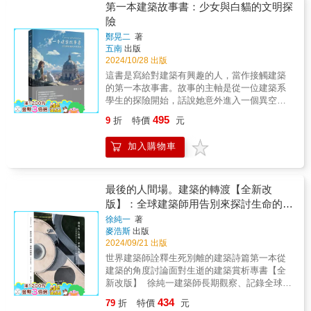
築師（英國劍橋大學建築系學士、美國哈佛大
為順應當地自然風土氣候所產生的建築深深感
第一本建築故事書：少女與白貓的文明探
而復始地圍繞著勒．柯比意。即使多年後仍覺
學建築碩士）- 第一名成績畢業於現代設計先
動，他看到了建築的生命力──反應出人類的根
得活在他的陰影下，仍讓人感同身受地咀嚼著
險
驅、包浩斯創辦人葛羅培斯在哈佛大學的門下
本欲望，是人們靈魂的依靠，是呈現每個居民
建築師史密森的一句話；『每你一翻開一卷
鄭晃二
著
（當年與貝聿銘同班）- 第一位在臺融合中國傳
夢想的地方。 因此，安藤從接觸建築以來
勒．柯比意《作品全集》時，你總覺得他已經
五南
出版
統建築元素與西方現代主義的建築師（1953建
即不斷詢問自己：「透過建築可以達到什
擁有所有你最棒的想法，甚至，他已經做了下
2024/10/28 出版
國南路自宅、1953日本駐華大使官邸、1964虹
麼？」、「建築究竟能對社會、地區有什麼樣
一步你想要去試試看的事。』」──普拉特斯│
這書是寫給對建築有興趣的人，當作接觸建築
廬、1979弘英別墅、1971外交部辦公大樓）-
的貢獻？」、「要如何才能讓都市擁有生命
教育家、史學家、評論家2001 「勒．柯比意具
的第一本故事書。故事的主軸是從一位建築系
第一位在臺使用預力懸臂樑的建築師（1962淡
力？」。相對於提出創新具突破性的建築，安
有一個特質：他在建築設計發展上的嚴謹程度
學生的探險開始，話說她意外進入一個異空間
水高爾夫球場俱樂部）- 第一位在臺打造帷幕牆
藤更在意的是建築對人的尊重、對社會的批
已達典範層次。因此他的建築方案固然比起實
之後，遇到一隻白色的貓，故事的內容透過少
的建築師（1966亞洲水泥大樓）- 第一位在臺置
判；比起只是玩設計風格的遊戲，更值得深思
495
際作品更具影響力，但也更賦予他的《作品全
9
折
特價
元
女與白貓的探險而展開來。安得廣廈千萬間，
入樓中樓與屋頂花園於高層集合住宅的建築師
的是如何傳承、發展過去人們所留下的都市文
集》永恆的教育性價值。這也就是為什麼即使
大庇天下寒士俱歡顏，風雨不動安如山。─唐．
（1970良士大廈）- 第一位在臺使用鋼管構造的
化遺產。因而，安藤認為：建築對於其所在的
在今天，全世界的年輕建築師仍爭相閱讀《作
加入購物車
杜甫建築是人們生活所需，也呈現了人們的生
建築師（1972國父紀念館）- 第一位以小說創作
環境，是有回饋義務的。 對安藤而言，現
品全集》。」──范普頓│建築師、教育家、史
活型態與精神追求。在一千多年前，詩人杜甫
橫跨文學領域的在臺建築師（1966-1977譯寫王
代建築的創造不再只是一般意義的形式探索，
學家2001 「有關勒．柯比意的書籍與論述已不
對於社會的居住課題就有類似現代「公共住
爾德小說《格雷的畫像》為《杜連魁》）- 第一
而是種精神意旨。建築也不是隨著完成即停止
折不扣地自成一宗產業。隨著大宗生產而來，
宅」的企盼，反映出其心懷天下人的胸襟，更
屆建築金鼎獎十大優秀建築師（1967）、第十
最後的人間場。建築的轉渡【全新改
成長的靜止物，只要在社會上人們持續利用，
汗牛充棟的量與良莠不齊的質，也意味著愈來
說明了建築庇護與安居生活的實用功能。這是
三屆國家文藝獎（2009）、第三十三屆行政院
版】：全球建築師用告別來探討生命的建
就是種經常變化成長的「生物」。因而，安藤
愈難真正了解他的作品。然而，毫無疑問地，
一本主題式的建築故事書，跟著少女與白貓的
文化獎（2013）本書特色在王大閎建築作品持
希望能透過邊做邊想的實驗性精神，將有生命
築詩篇
徐純一
著
正如同任何一位關切勒．柯比意作品的學者專
腳步，跨越時空，探索從古至今，建築的思維
續消失的時代中，更顯本書珍藏價值——1. 見
的建築送到社會面前。而建築對於環境的破壞
麥浩斯
出版
家或門外漢，最讓我滿意的還是勒．柯比意本
如何應對自然環境的挑戰，並在社會與文化的
證臺灣五、六〇年代建築文化的重要發展，也
與影響，也是往後建築家們必須省思的課
2024/09/21 出版
人身兼『編輯-作者』的《作品全集》。」──宗
影響下，發揮創造力，建造出真正符合人類需
看見現今活躍於建築界的青壯建築師及建築系
題。 本書以主題設定的方式來談論建築：
世界建築師詮釋生死別離的建築詩篇第一本從
寧思│教育家、評論家2001
求與美感的家園。本書以功能性或建築特色為
教授，當時所仰慕、學習的本地建築師典範
建築原點的住宅、群聚而居的集合住宅、集合
建築的角度討論面對生逝的建築賞析專書【全
主題，由讀者熟悉的歷史或地理常識帶入，介
——王大閎。2. 收錄建築業界人士的評論和訪
眾人的廣場、都市、不同領域對話的合作共
新改版】 徐純一建築師長期觀察、記錄全球建
紹各式各樣的材料建築而成的房子、因應多變
談摘錄、深度專訪、超過百幅珍貴歷史照片，
鳴、創造特定場域特有的建築、培育人的場
築，以日本風之丘齋場為起點的「最後的人間
自然災害建構出的房屋設計、為了防禦與安全
完整記錄王大閎的建築教育過程、建築思想及
434
79
折
特價
元
所、自重建出發、庭園世界，以及邊做邊想
場」之旅，十多年來，他親訪歐洲各國的墓