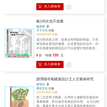
性形成的聚落與建築、聚居的型態以及大都市
藝術觀。3. 探討王大閎26件重要作品的誕生、
等。安藤先從主題的定義切入，接著帶出他親
園、紀念碑、火葬場及齋堂，共收錄28處建
土地利用、宗教信仰在建築中呈現的方式、建
建造經過與落成，在建築史學者經實地考察後
加入購物車
身踏察過的世界建築鉅作，所欲表達的理念與
築，超過300張照片，從建築設計者的角色，觀
築史上劃時代的創新做法，以及摩登年代的現
的娓娓道來中，不僅深入認識知名的國父紀念
作法，最後陳述自己的實際作品，以及藉此作
看國際建築師們如何透過設計，化解人對死亡
代建築。
館，還有已遭拆除或改建的建築，乃至故宮競
品所欲表達對建築的內心想望作為結束。
的恐懼，撫慰生者，追思逝者，直面這個生命
圖計畫、臺大禮堂和登月紀念碑等未執行的計
必經的過程。
輸100次也不放棄
畫案。
楊倩蓉
著
天下文化
出版
2024/07/26 出版
成功與失敗之間，從來沒有明顯的界線，只有
實現與未實現的遺憾，在未實現的作品中，仍
存在著建築師相信設計可以改變社會的創意與
理念，這些價值讓作品「失而不敗」。輸幾次
720
9
折
特價
元
才夠？建築壽命長達數百年，影響的不僅是委
託人、使用者，更廣泛牽涉環境生態、城市美
加入購物車
學、生活方式，因此每一個設計決策，對社會
來說都是巨大而深遠的影響。JJP成立超過四十
年，不論在競技台上輸過幾次，總能設法突
破、持續創新，在兼顧事務所的生存與理念
謝潤德寺廟建築設計之人文脈絡研究
下，堅持設計可以改變社會的使命 。在書中所
謝智光
著
公開的未竟之作中，可以感受到 JJP 對設計的
佛光文化
出版
不懈探索與熊熊燃燒的熱情，亦能從不同視角
2023/10/20 出版
看見 JJP 如何堅持一貫的誠信原則，積極面對
第二次世界大戰後，台灣本土佛教與宮廟信仰
建築師的責任。
逐漸發展，對社會具有穩定的作用。 & 日治時
期，畢業於東京法政大學工業學校建築科的台