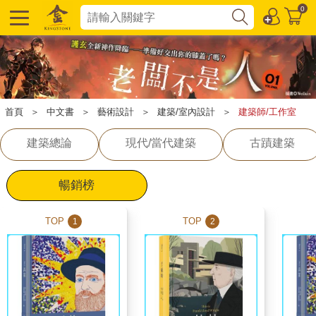
0
首頁
＞
中文書
＞
藝術設計
＞
建築/室內設計
＞
建築師/工作室
建築總論
現代/當代建築
古蹟建築
暢銷榜
TOP
TOP
1
2