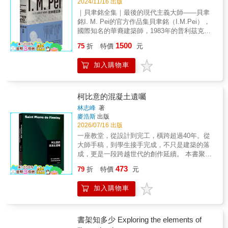
2024/11/16 出版
｜貝聿銘全集｜最後的現代主義大師——貝聿
銘I. M. Pei的官方作品集貝聿銘（I.M.Pei），
國際知名的華裔建築師，1983年的普利茲克獎
得主，被譽為「最後的現代主義大師」，享壽
1500
75
折
特價
元
102歲。在超過60年的建築生涯中，他創作了眾
多轟動一時的經典作品，諸如華盛頓特區的國
加入購物車
家藝廊東廂、巴黎的羅浮宮擴建、中國香港的
中國銀行大廈及日本的美秀美術館等，及晚期
的多哈伊斯蘭藝術博物館。本書回顧了他60年
的藝術旅程，精選50件最具代表性的作品，詳
柯比意的混凝土遺囑
盡描繪了每一座建築從構思到實現的過程，展
林志峰
著
現了貝聿銘輝煌的建築生涯。【本書特色】．
麥浩斯
出版
全球唯一官方作品集！．由專業建築作家菲力
2026/07/16 出版
浦．裘蒂狄歐（Philip Jodidio）和貝聿銘合夥
一座教堂，從設計到完工，橫跨超過40年。從
建築事務所（I. M. Pei & Partners）媒體公關
大師手稿，到學生接手完成，不只是建築的落
部主任珍妮．史壯（Janet Adams Strong）共
成，更是一段跨越世代的創作延續。 本書聚焦
同執筆，完全記錄貝聿銘的52件作品，其設計
現代建築大師柯比意最後的設計——聖皮埃爾
473
過程和歷史背景。．精心整理的分類索引目
79
折
特價
元
教堂，一件在他逝世後才得以實現的作品。歷
錄，方便快速查找。【專業推薦】吳光庭／清
經工程中斷、資金困境與時代轉變，最終於21
華大學通識教育中心教授徐明松／銘傳大學建
加入購物車
世紀完成，成為建築史上極具象徵性的「混凝
築系助理教授 洪育成／考工記工程顧問公司負
土遺囑」。但這本書，不只是講一個建築故
責人張清華／九典聯合建築師事務所主持建築
事。透過數位媒材的解析方法，作者林志峰將
師暨創辦人曾光宗／中原大學建築系特聘教
這座經典作品重新拆解——從體量生成、光線
書架知多少 Exploring the elements of
授、臺灣建築學會理事長黃健敏／黃健敏建築
設計、空間動線，到比例與構造邏輯，逐層還