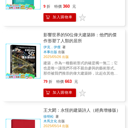
──iF永續工作小組成員擴大並與評審更加密切
義深遠、影響深遠；面對四百年西方人本主義
事結構關係的專書。它不僅是一本建築設計的
岳、龔書章、褚瑞基、謝宗哲等老師們，他們
的競圖，以及毫不喘息地持續在日本本土與世
360
合作，將環境與社會永續的評估標準深入納入
9
折
特價
元
建築傳統，它是一個真真正正、徹徹底底的決
技術指導手冊，更是一場對建築作為文化、記
看著我一路學習成長，也常有交流的機會；邀
界各地均有新作發表（劇場建築的鶴岡文化會
五大評選指標中，強化我們對實踐具社會與環
裂。」──艾思曼│建築師1979「啃噬著勒．柯
憶與未來想像載體的深刻思辨。本書透過「敘
請他們一起來側寫，希望留給後繼者持續研究
館〔2017〕、地景建築的大阪藝術大學藝術科
境責任設計的承諾。台灣設計持續在國際設計
比意的野心，便在於對照著機器文明的需求與
加入購物車
事建築」的概念，將設計視為故事敘述的延
探討有機建築。獻上深深感恩！
學系新館〔2018〕等），無時無刻地催促著謝
界發光發熱，展現出強勁的創意實力。今年共
成就，創造並建造新城市……」──庫哈斯│建
伸，並結合科技、文化、哲學、社會學等跨領
宗哲體內沈睡已久的這個重要寫作任務。本書
有375件台灣作品獲獎，其中一件榮獲iF金質
築師1978「若說立體派與純粹主義藉由形式再
域視角，開啟了一條不同於傳統建築設計的思
最大的意圖，就是希望透過SANAA建築中所蘊
獎。台灣設計師以精緻的工藝、深刻的文化敘
現與比喻聯想的處理，象徵性地為繪畫注入一
考路徑。本書除了探討建築的功能與美學，也
影響世界的50位偉大建築師：他們的傑
涵的「包括建築的本質／純粹度／品味／人文
事及對永續價值的細膩融合廣受肯定，更難能
種精準度，勒．柯比意則成功運用比喻與隱喻
深入研究建築如何透過敘事影響人類的認知、
關懷等）」的探究與梳理，來為台灣這個依然
作形塑了人類的居所
可貴的是，他們能靈活結合前瞻科技與實用解
的手法，將他所身處時代的器物象徵轉譯為建
記憶與未來想像。強調空間不僅是物理結構，
混沌、帶有複雜與矛盾之狀態的建築領域，注
決方案，在各設計領域中建立起連結本土與全
伊克．伊傑
著
築中的組構元素。」──葛瑞夫│建築師
而是承載社會文化、個人情感與歷史記憶的載
入新鮮的氣息提供轉化的可能，讓台灣重新看
本事出版
出版
球的新標竿。獲獎作品不僅展現創新與卓越，
1981「藉著結合一般人信念中絕不相干的主
體。書中包含20個單元，循序漸進地講解敘事
見現代主義建築曾經帶給這個世界的那份純粹
2025/05/26 出版
更體現設計界對於打造更美好未來的共同承
題，勒．柯比意總能策動一種感動，既伸張又
建築的設計方法，並輔以學生作品案例，使讀
的抽象與理性，並在穿透與流動的空間場域中
諾。我謹向所有獲獎者──特別是來自台灣的設
建築，作為一種藝術形式的確是獨一無二；它
壓縮，既開闊又稠密，既動感又靜態。因此他
者能直觀感受理論如何應用於實際設計。這是
感受詩意。【好評推薦語】●搭乘過日本西武
計團隊──致上最誠摯的祝賀，並期待持續見證
也是唯一讓我們不得不親自參與的藝術形式。
總能在在營造出強烈的視覺刺激，而且參訪者
一部兼具理論深度與實踐價值的建築專書，它
001系Laview列車的人與走訪過羅浮宮朗斯分館
你們所帶來的正向影響與遠見。
那些被我們推崇的偉大建築師，比起在其他領
往往常在事後才意識到自己曾經臣服於〔勒．
打破傳統建築設計的框架，將設計視為敘事的
的人想必無不驚豔與震撼SANAA的作品。謝宗
域的專業人士，更有可能影響我們的日常生
柯比意所創造的〕一種非常經驗。」──羅│教
過程，並引入科技、人文、符號學、哲學等多
663
哲老師在這本書裡所呈現的妹島與西澤映像，
79
折
特價
元
活。在所有的藝術形式中，建築就是人類的故
育家、史學家、評論家1961「勒．柯比意的
元視角，提供了一條全新的設計思考路徑。書
恍若SANAA作品，總是讓我們面對建築本質與
事，透過這些故事，我們可以了解是哪些人讓
〔薩伏瓦〕住宅之所以讓人折服，在於他對所
中的反烏托邦敘事、AI與建築設計的關係、儀
感知他者的特質，例如：世界與時間、虛質
加入購物車
這些故事變得偉大，而這件事最有價值的一
有制式觀點的拒絕。正如同他其餘的寫作或設
式性空間等討論，都為當代建築學帶來了新的
（空間）與介質（空氣）、風景（自然）與風
面，就是我們對自己又多了解了一些。本書所
計作品，它們呈現著一種迷惘、一種率真；一
啟發。
情（城市）等等，我們因而領略妹島與西澤的
介紹的古今世界著名建築──從赫米烏努大師的
種不被自己的分析、推理或觀念束縛的挪移、
建築是個「世界」。──曾成德●建築觀察家謝
埃及金字塔，到貝聿銘設計的羅浮宮玻璃金字
形變與行動；一種些許的不安；在自大的表層
王大閎：永恆的建築詩人（經典增修版）
宗哲近十年貼身觀察當代最具影響力的日本建
塔，古今對照；由約恩·烏松設計的雪梨歌劇
下，卻絕不自滿的心態。」──西薩│建築師
徐明松
著
築師團隊SANAA（妹島和世＋西澤立衛），對
院，已被列為世界遺產，為澳洲帶來龐大的觀
1991「〔勒．柯比意的嘉緒住宅是〕一個二十
木馬文化
出版
當代建築留下關鍵的紀錄檔案。──張基義
光效益；倡導永續性城市建築的建築大師揚·蓋
世紀的烏托邦，它帶來了解放，也給予了允
2025/05/14 出版
SANAA是當代建築界最不容忽視的團體！謝宗