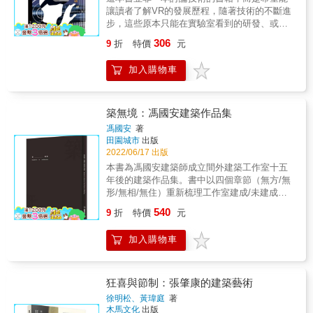
生持續的變異（mutate）與適應（adapt），使
斷地經過工程形塑，為我們帶來更多便捷與舒
以應付下一波空中旅行變革 ●【工廠】信賴控
廠區，骯髒但迷人，我受託在這裡為星巴克設
是呼應陽光特質的構造體。自然光藉著季節與
讓讀者了解VR的發展歷程，隨著技術的不斷進
得台灣的教堂不論在哪個時期，相較於西方教
適， 提升了生活品質，造福未來。 如果你曾經
制工廠──辦公室和作業樓層都在同一棟，首創
計店面。 男子氣概十足，又有點壞壞的男團
四時推移，細膩的光線變化賦予空間不同的氣
步，這些原本只能在實驗室看到的研發、或是
堂承繼宗教派別與其建築類型的主體性脈絡，
想過「那是誰做的？」 那麼，在本書中就可以
工廠民主精神先例；隨拆即用，隨時因應各種
EXILE的錄音室就在目黑川沿岸， 也道出了這
氛，光似乎進入了空間並調整了空間。
遊戲玩家們的小眾技術，變成了重要的主流技
風格與規制、崇高與神聖，並非這些台灣在地
找到答案！ 《50位史上最偉大的建築師》 建
306
變更與擴建的「漂亮棚子」 ●【住宅】Y 立方
9
折
特價
元
個團體的本質。 六本木 二戰後受美國占領期
術，並應用於大眾的日常生活中。回溯到本書
教堂主要傳遞的信息，反倒因積極尋求在地認
築，作為一種藝術形式的確是獨一無二； 它也
──利用新科技「預製建材」，幾小時內就能像
間，軍隊染上了美國的色彩， 六本木以軍隊為
的主題「VR的乘法關係」，我們可以理解為現
同與突破本位主義，而更富有一種因時制宜、
是唯一讓我們不得不親自參與的藝術形式。 那
積木一樣拼裝組成，成本六萬英鎊 &
加入購物車
媒介，逐漸成為帶有美國色彩的地區。 比方
在最熱搜的元宇宙其實也是VR的一種乘法關係
因地制宜的邊緣實驗性格。聖經中基督「道成
些被我們推崇的偉大建築師，比起在其他領域
說，六本木也散發出與橫須賀、佐世保、岩
的大躍進。雖然元宇宙還需要時間繼續催化和
肉身」（incarnation）的神學觀點或許可以為
的專業人士， 更有可能影響我們的日常生活。
國、 沖繩等地相同的「基地城市」的氣味，亦
推動，不過我們可以看到在後疫情的新常態生
教堂空間外顯的神聖性消逝做辯護。耶穌在世
在所有的藝術形式中，建築就是人類的故事，
被稱為「不良外國人群聚地」， 這種不良色彩
活中，虛擬世界的應用將會持續演化與融合在
築無境：馮國安建築作品集
時與罪人共食，犯安息日為人醫病，都在挑戰
透過這些故事，我們可以了解是哪些人讓這些
吸引了年輕人。 世田谷‧中央線沿線 我在吉祥
我們生活中，也提供未來人們更多元的交流平
傳統猶太人對於教條式形式主義來區分聖俗的
馮國安
著
故事變得偉大， 而這件事最有價值的一面，就
寺和下北澤，利用廢品（垃圾）設計了廉價的
台。看完這本書，或許會發現新冠疫情是危機
田園城市
出版
謬誤。真正的神聖性是透過日常實踐而非儀禮
是我們對自己又多了解了一些。 本書所介紹的
串烤店和小酒家。 這類小酒家也是連繫東京與
也是轉機，不僅提供原本停滯不前的虛擬實境
2022/06/17 出版
流程中得到的「重生」，福音的傳播是藉著信
古今世界著名建築── 從赫米烏努大師的埃及金
大地的重要絲線。 透過垃圾，大地與人類相
一個新的舞台，也快速提供虛擬實境跨領域的
徒分散而非聚集來完成，神聖的「召喚」更來
本書為馮國安建築師成立間外建築工作室十五
字塔，到貝聿銘設計的羅浮宮玻璃金字塔，古
連。 銀座‧丸之內 銀座再過去有歌舞伎座。江
機會。
自日常動靜中的靈光啟發，甚於聖殿敬拜裡的
年後的建築作品集。書中以四個章節（無方/無
今對照； 由約恩&middot;烏松設計的雪梨歌劇
戶時代， 散布在日本橋與木挽町一帶的歌舞伎
聖靈充滿。 廖偉立建築師一系列的台灣教會建
形/無相/無住）重新梳理工作室建成/未建成作
院，已被列為世界遺產，為澳洲帶來龐大的觀
小劇場， 被江戶幕府視為反政府的危險娛樂設
築設計作品，從「基督救恩之光教會」擺脫一
品， 從作品中理解建築師如何利用設計連結人
光效益； 倡導永續性城市建築的建築大師揚
施，受到監視。 進入明治時代以後，需要一個
540
9
折
特價
元
直以來台灣教會建築制式的後現代樣板印象，
與自然的和諧關係。 無造章節介紹設計教育的
&middot;蓋爾，將墨爾本打造成為世界最宜居
相當於巴黎歌劇院的國家級藝術殿堂， 因而在
為沈寂已久的都市「靈性空間」，注入足以容
成果， 如何在設計師與教師身分之間實現建築
的城市之一； 中國明朝建築師蒯祥率領香山工
木挽町興建了大型歌舞伎座。 歌舞伎座多災多
加入購物車
納台灣社會信仰轉變的巨大能量。由於台灣密
理想。 無念章節為三篇關於作者的文章， 以客
匠興建的紫禁城，是古代宮殿藝術的集大成之
難，經歷祝融、地震及轟炸， 多次重建，我受
集的都市涵構，使得城市教會建築的複合與垂
觀的評論去認識建築師的創作理念。
作， 也是全世界最宏偉的宮殿建築群之一； 建
託設計第五代的歌舞伎座。 淺草‧押上 即使是
直化成為必要，打開教會空間與社區生活的對
築師菲利波&middot;布魯內萊斯基運用雙層圓
現在，對大自然敏感度較高的人， 只要去到淺
話與連結，嘗試讓教堂空間在「機構」的服務
頂技法， 打造出全世界最大的磚造圓頂教堂──
狂喜與節制：張肇康的建築藝術
草，就能獲得特別的感受，發現自己的心境在
性與「聖堂」的神聖性之間的內在衝突中，找
聖母百花大教堂； 當然，也別錯過了由建築師
徐明松、黃瑋庭
著
此地大不相同。 神樂坂 在往後的城市，步行將
到「聖俗並存」的柔性空間原型。救恩之光教
華特．葛羅培斯於1919年春季創建的包浩斯學
木馬文化
出版
變得非常重要。 文豪夏目漱石也住過我家附近