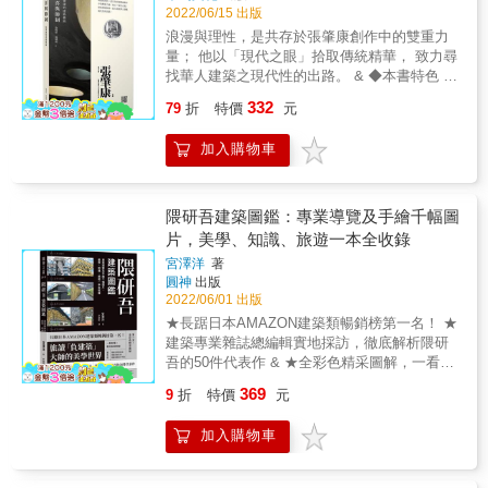
會將都市的公共性導入空間內部，在通過虛實
院， 正是二十世紀現代藝術運動最具影響力的
2022/06/15 出版
的早稻田南町，聽說他都會散步到神樂坂來。
交錯、光影交織的垂直化空間序列的引導，創
建築&hellip;&hellip; 50位建築大師中，你認識
浪漫與理性，是共存於張肇康創作中的雙重力
散步的同時，腦中可以天馬行空。 我也會在散
造層層隱喻的(聖經)敘事場景，將「由俗入聖」
幾位？實地看過的建築有多少？ 本書介紹許多
量； 他以「現代之眼」拾取傳統精華， 致力尋
步時思考建築物的設計，一有好點子，就立刻
的感知經驗融入高密度的城市生活當中，企圖
表現精采、成就卓越的建築大師， 帶領你神遊
找華人建築之現代性的出路。 & ◆本書特色 1.
傳訊息給工作人員。 世田谷、臨海、城北、武
模糊神性空間與常民生活的界線，以區別於西
世界，觀賞許多偉大的建築。 本書作者是一位
首部以作品為經、以年代為緯，勾勒出張肇康
藏野&hellip;&hellip; 閱讀隈研吾寫給東京的２
方教堂「聖俗對立」的二元思考，成功詮釋了
332
建築師，也是建築評論家， 這是他以世界建築
79
折
特價
元
的創作生命、思想與人生的建築傳記。 2. 深入
３封情書。 &copy; Kengo Kuma 2020
台灣當代基督信仰與文化「在地實踐」的空間
歷史年表的排列， 精選了50位全世界最了不起
扼要的東海大學建築賞析指南，收錄珍貴的創
表徵。爾後他陸續完成了「台中忠孝路長老教
的建築大師， 介紹每位大師的生平、創作風格
加入購物車
建初期舊照與各式建築設計圖紙。 3. 透過解說
會」、「礁溪長老教會」、「台南德光教
及其對於後世的影響。 如作者所言，「認識每
導讀、建築地圖、建築師作品年表，帶領讀者
會」、「新竹錫安堂」等教堂設計，還有諸多
位建築大師的環境、文化、侷限與原則，以及
認識五、六○年代台灣現代建築的設計脈絡。 &
未實踐出來的設計方案，皆隱隱融入他從常民
建築如何幫助我們形塑造我們所居住的世界。
張肇康是華人建築師中少見畢業自哈佛、師承
隈研吾建築圖鑑：專業導覽及手繪千幅圖
經驗中觀察與理解台灣社會多元駁雜的現象，
在每個建築大師的一系列的成功與挫敗中，我
葛羅培斯的直系弟子， 也是與貝聿銘、陳其寬
片，美學、知識、旅遊一本全收錄
以及東方師法自然的哲學思想與與宇宙觀，透
們可以找到克服逆境的工具。」 &
共同實踐東海大學校園規劃的關鍵推手。 & 身
過物質性與精神性的空間辯證在信仰空間追尋
宮澤洋
著
為兼容包浩斯教誨與華人文化的浪漫主義者，
的過程中，試圖讓信徒與非信徒都能瞥見天(上
圓神
出版
收放、陰陽的雙重力量，在張肇康畢生創作中
2022/06/01 出版
帝神性)、地(運作法則)，也擴張了對自身與群
皆相伴而生， 有時酒神似的浪漫狂放，有時又
體趨向「物我合一」、「人我合一」的理想境
★長踞日本AMAZON建築類暢銷榜第一名！ ★
理性的自我節制。 & 張肇康接受包浩斯設計教
界，一種內在信仰與外在生活的統一。廖偉立
建築專業雜誌總編輯實地採訪，徹底解析隈研
育的洗禮， 先是在創作、實驗了一系列的「中
設計作品中的空間魅力與思想特質，就是在這
吾的50件代表作 & ★全彩色精采圖解，一看就
國現代建築」， 試圖將所學的包浩斯現代性，
個日常神聖性的神學「辯證」思維與脈絡下逐
懂，看完就想朝聖 & 旅讀「負建築」大師的美
努力嫁接到華人傳統建築， 而有了東海校園建
369
9
折
特價
元
漸開展。他時常提到孩童時期記憶中的廟埕，
學世界 一窺世界級建築大師隈研吾不斷進化的
築、臺大農業陳列館、香港太平行大樓等佳
那種社區生活與精神信仰沒有邊界的空間經
軌跡！ & 不追求蓋出「具體建築」傳世，而是
作； 晚年則以「現代之眼」進行民居的測繪與
加入購物車
驗，成為他構思教會「聖俗並存」、「由俗化
「添加創意」使之有趣 兼具美學、知識和旅
記錄， 著成《中國：建築之道》一書，既傳達
聖」的空間基調。教會建築對他而言不是封閉
遊，專業建築雜誌總編輯用彩繪妙筆帶你走進
他對現代建築與傳統對話的看法， 也寄寓了他
的聖堂，是透過空間作為媒介與城市共生成為
大師的世界 & 所謂「負建築」，是將建築本體
在艱困創作環境中持續找尋出口的浪漫奮戰。