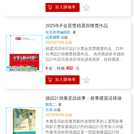
他的畫不亞於好友畢卡索，卻只有療癒時才繪
例分析、建築概念發展的靈感來源，長期被視
餘。很多朋友反應希望收藏，要求再次出版，
他們看似random、自由、浪漫的建築形態，背
圖。繪畫是他的心，文字是他的刀，而建築，
為經典入門與進階並重的作品集，在建築教育
加入購物車
但由於是手工書，再版實受限制，因而醞釀出
後有著如何的設計方法？他們如何設計出妹島
是他用這兩種力量合成的璀璨舞台。勒．柯比
與專業領域中有永恆的影響力。▎現代建築大
版新作品集的動機；時去荏苒，歲行復半，事
建築／西澤建築/SANAA建築？SANAA建築帶
意從不單純追求推翻，而是在衝突中鍛造自
師，齊聲推薦世人皆知勒．柯比意是個偉大的
務所已經成立第25年。作品集收錄分公家案和
給我們什麼可期待的未來呢？90年代以來，
我；不僅反對舊秩序，也警惕現代化的虛假外
建築師、偉大的藝術家、真正的創作者……對
私人案，當中作品執行多不容易；公家案更常
SANAA這對建築俠侶身上發生了許多令人心動
2025年iF金質獎精選與獲獎作品
衣。他的偉大，不是因為他永遠站在反方，而
我而言，最為深切的貢獻乃是在建築與都市規
陷入台灣制度的泥沼，我早已將它視為淬鍊。
的奇蹟，包括2025年的台中綠美圖、1993年受
住宅美學編輯部
著
是因為他始終站在真理與信念的那一邊，即使
劃領域裡，他是一個完完全全的解放者。」──
當中南投廣英國小、雲林麥寮社教園區，分別
邀在紐約MoMA輕構築中展出、2004年威尼斯
品客國際
出版
那條路孤獨、崎嶇，甚至充滿敵意。他不只是
密斯│建築師1965「要想完全捕捉〔勒．柯比
代表兩段時期的里程碑，實踐有機建築在台
建築雙年展贏得金獅獎、2010年妹島和世成為
2025/07/28 出版
一代建築大師，在林貴榮筆下，他是孤獨卻劃
意〕作品的含意，極度不易……他的建築龐
灣。內容也收錄了文章論述，多是在幾次建築
第一位贏得普立茲克建築獎的東方女性、2010
精選2025年iF設計大獎金質獎獲獎作品，21件
破時代的光：勒．柯比意。【本書特色】* 法國
然，詩意與創意沛然充塞於作品與生命。他是
旅行後寫下的心得；主要是想應證我在學生時
年成為第一位受邀出任威尼斯建築雙年展總策
台灣設計師獲獎精選作品。 為求將諸多卓越的
「勒．柯比意基金會」特別授權之獨家珍貴官
一個全人，賦予事物新的意義、新的價值，全
代所受的有機建築教育，師長們留下來重要的
展人的東方女性建築家，21世紀的十數年間，
設計作品完美地呈現在讀者面前，從篩選資
方照片* 林貴榮爬梳眾多原文資料，挖出那些你
面而深刻地豐富了世世代代的未來。」──葛羅
思想談話。透過同儕交流、設計實踐、旅行過
捲起了一陣屬於SANAA的建築旋風。【最傳奇
料、內容整理、編排版面到最後印刷，每一個
從不知道的勒．柯比意故事【誰適合／應該讀
培斯│建築師1965「當我自學校畢業後，摸索著
450
程，持續應證與探索。執業過程我同時在大學
的日本女建築師──妹島和世】妹島和世，看起
9
折
特價
元
環節都凝聚著編輯們的智慧與辛勞。每一篇文
這本書？】* 建築、設計、藝術領域的學習者*
〔建築的〕疆土，漫遊到一個小村落，一個非
帶設計課，發現這幾年網路資訊傳播非常的
來毫不起眼、嬌小玲瓏的日本女子，如何創造
章、每一幅圖片，都是經歷千錘百鍊的優秀成
想了解勒．柯比意內在世界的讀者* 任何對於
常不熟悉的小村落，一切對我顯得無與倫比的
快，有機建築已不再神秘，引用「有機」似乎
出這股風潮，成為當代最具影響的女性建築師
加入購物車
果，希望方便讀者深入了解這些獲獎作品背後
「創造者如何對抗體制、重塑時代」感興趣的
陌生。但是透過它，並且藉由它，我突然明瞭
變得很受歡迎。看似枯燥的建築史，都透露了
呢？而追隨著他的建築男子西澤立衛，又是如
的故事與設計理念。因此本專刊不僅是單純對
人* 喜歡讀故事，從中感受人性深度與時代張力
建築是什麼……勒．柯比意為我提出問題，透
當時西方建築界分裂成兩派；不似機械論簡單
何從跟隨她、演化成合夥人的角色、並逐漸走
獲獎作品的介紹，更象徵爭著向設計師們致敬
的讀者【名人推薦】感謝國際各界專文推薦！*
過他問題的力道，為我揭示了真正的本質……
易懂，艱澀的有機學派幾乎被歷史遺忘，到如
出屬於自己的建築之路？基於以上好奇、也因
的誠摯情意，因為唯有依靠每一位設計師的積
法國勒．柯比意基金會／主席．布麗吉特．布
做設計就像是說故事：敘事建築這樣做
每個人在他的作品中都有一個冀望回應的對
今卻影響甚大，甚至有機觀念部分早已內化，
為對於其白色美學的偏好，筆者謝宗哲決定徹
極創新與奮鬥不懈，設計行業才擁有不斷前進
維耶*法國在臺協會文化合作與交流處／處長．
象，我常常會喃喃自語：『勒．柯比意，我可
鄭晃二
著
例如因地制宜、適材適所等觀念。有機建築的
底地透過深度的典籍閱讀與實地建築體驗考
的動力。 2025年iF設計獎共收到來自66個國家
喬蘇亞·塞雷斯*中原大學建築系教授／曾光宗*
做得還可以嗎?』你瞧，勒．柯比意可是我的老
五南
出版
本質探討變成很重要，否則很容易掉入形式陷
察，來勾勒出他們建築創作之路的軌跡。【歷
╱地區、近11,000件參賽作品。經過兩階段嚴
立建築師事務所負責人／廖偉立*汶墨工作室負
師……」──康│建築師、教育家1972「〔勒．
2025/06/28 出版
阱。出版作品集不代表完全了解什麼是有機建
時十年的寫作企圖】這是一個延宕許久的書寫
謹的評選流程，包含線上初審，以及於在德國
責人／學者 胡琮淨*銘傳大學建築系助理教授／
柯比意杜明諾住宅的〕自由平面，可能是長期
本書是寫給想要用創作改變世界的人運用故事
築，相反地我仍在不斷地探索與學習。感謝上
計畫。最初的構想，起始於將近10年前，
漢堡舉行的最終實體決審，最終由131位國際設
建築史學者 徐明松
常態性變化裡最具關鍵性的轉變，一個先聲奪
與影片豐富建築設計的內涵設計思考加入AI協
帝，感謝影響我甚遠的德籍教授Pr. Dr. Arin、
SANAA在歐洲的建築代表作──法國羅浮宮朗
計專家選出本屆得主。今年的評選尤具意義
人、呈現文化意識轉變的確然象徵……它的意
作兼具技術與美感這是一部探索建築設計與敘
李𠄘寬先生等。感謝受邀寫序的孫全文、阮慶
斯分館開幕；再加上SANAA贏得了臺中綠美圖