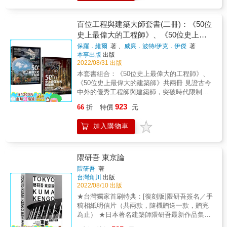
主義小組」著手扭轉英國的都市生活？當在倫
轉為漫畫！ --------------------------------------------------
亮建築空間，因為建築空間必須讓人感受到每
敦這座保守城市進行建築改革是如此舉步維
-------------------------------------------------------------------
年、每季、每日時光的不同&hellip;&hellip; ◇
艱，甚至受到查爾斯王子百般阻撓，他直接當
---------------------------------------------- ｜特色一｜：
百位工程與建築大師套書(二冊)：《50位
一幢偉大的建築始於不可量度的靈感啟迪，經
著王子的面嗆聲，還登報公開譴責王子濫用特
聽見不為人知的建築師心聲 你眼中的建築師與
由一連串可量度的設計過程，最後呈現出不可
史上最偉大的工程師》、《50位史上最
權！ ▎一度被AA校長認定「不適合做建築」的
實際的建築師根本完全不同，從未想過建築師
量度的精神向度。 ◇ 一幢建築物不可量度的精
偉大的建築師》
保羅．維爾
著 、
威廉．波特/伊克．伊傑
著
建築大師 出身建築世家，義大利曾祖父
會有這些情緒起伏。 ｜特色二｜：幽默療癒的
神，有賴於其可量度的實際情況與構件。 ◇ 每
本事出版
出版
Eugenio興建自己的別墅，堂哥Ernesto Rogers
圖像，讓你看了又哭又笑 運用線條簡單的筆觸
本書都是一種奉獻，儲存這些奉獻的地方是近
2022/08/31 出版
的米蘭BBPR是義大利最知名的現代建築事務
來呈現圖像，光看到圖就很療癒，不知不覺將
乎神聖的圖書館，向你訴說著此種奉獻。 ◇ 當
本套書組合：《50位史上最偉大的工程師》、
所，二戰的爆發讓他遠離這一切，讓他從原本
一篇篇故事看完。 ----------------------------------------
光線尚未觸及建築物的翼側之前，並不曉得自
《50位史上最偉大的建築師》共兩冊 見證古今
的義大利資產階級生活，轉落到倫敦一間寄宿
-------------------------------------------------------------------
己有多麼偉大。 ◇ 工程和設計不應該是兩回
中外的優秀工程師與建築師，突破時代限制大
單人房。天生患有「讀寫障礙」讓一切更加絕
--------------------------------------------------------- ｜每
事，他們必須是同一件事。 ◇ 結構和建築是不
膽創新，形塑世界 《50位史上最偉大的工程
望，學習過程中Richard Rogers的繪圖能力更
一則內心劇場，都是笑中帶淚的建築人生｜ 曾
能被分開的，它們彼此共生。 ◇ 書本極其重
923
66
折
特價
元
師》 一本由STEM教育大使及STEM教育叢書
是「出了名的爛」。這樣的他，日後如何逆轉
以為考上建築系，就是所謂的人生勝利組， 沒
要，沒有人曾經付清過一本書的價值，他們僅
作者共同執筆的跨學科最新力作！ 你可曾想
人生，進入歐洲最高建築學府AA建築聯盟學
想到從此熬夜熬成了遊魂，喝蜆精成了蜆人。
僅付清了它的印刷費用。 ◇ 高層建築的基座應
加入購物車
過，每天通勤的交通工具、冬暖夏涼的居住空
院，再進耶魯師從Paul Rudolph、Serge
〈建築系學生與夜晚的糾纏〉 王董每天都在應
該要比頂端寬大，而且在頂端部分的柱子應該
間、 純淨無雜質的飲用水質、光速暢行的網際
Chermayeff等名匠，跟Norman Foster當同學，
酬中流連忘返，於是董娘商請建築師把客廳裝
輕盈地像是會跳舞的仙女，而在基座的柱子應
網路是怎麼來的？ 倘若沒有工程師，人類社會
與Renzo Piano一起接案。 ▎不要混亂，不要
潢成酒廊， 王董真的改變了，每晚與朋友相約
該因為負擔的沉重而顯得快要發狂，這是因為
將停滯不前，這個世界也無法運轉
衰敗，城市復興大作戰 ●水深火熱的倫敦居民
隈研吾 東京論
家中，但董娘此後反而變得不愛回家了......
它們所在的位置不同，負擔的任務不同，因而
&hellip;&hellip; 工程師會提供方法來滿足人類
&rarr;倫敦的住宅大多比日本、比利時、荷蘭還
〈家的幸福，非關風格〉 一個設計案磨一年還
隈研吾
著
不應該有相同的尺度。 ◇ 現在建築之所以令人
的各種需求，運用智慧製作工具， 再藉由這些
小，房租卻佔去市民薪資的七到八成！ ●奇蹟
台灣角川
出版
沒定案，還不是最令人心累的原因， 是業主在
產生「需要裝飾」的主要原因，是因為我們習
工具將世界塑造成適合人類生活的樣貌。 西元
都市巴塞隆納&rarr;都市的密度與紐約差不多，
2022/08/10 出版
看過第10 個方案後，選擇了第1個方案。〈你
慣於將所有的構造接頭美化，也就是隱藏各構
一世紀，古希臘工程師希羅發明最早的蒸氣
卻沒有摩天樓林立？與人口數同樣是550萬的亞
美好的第一次，卻是我最痛的一次〉 經過建築
★台灣獨家首刷特典：[復刻版]隈研吾簽名／手
件的接合方式；如果未來有可能在蓋房子的同
機，在一千多年後用來發動工業革命；同一世
特蘭大相比，佔地僅二十五分之一，碳排放量
系長時間的訓練與磨難，每位建築師都說得一
稿相紙明信片（共兩款，隨機贈送一款，贈完
時訓練我們自己的繪圖能力的話，應該從基礎
紀，中國的數學工程師張衡發明地動儀和指南
卻更集中易控？ ●加拿大都市報告&rarr;是郊區
口好設計， 不過業主時常是有聽沒有懂，可不
為止） ★日本著名建築師隈研吾最新作品集，
開始，由下而上，停下我們的筆，然後在澆灌
車，為人們預測地震與指引方向； 二十世紀，
化，還是未經仔細規劃的城市在無謂蔓生？一
可以請建築師說正常人聽得懂的話？〈建築
收錄大師自薦23個作品＋最新考察！ ★大開
或構築的接頭上作一個記號，如此「裝飾」將