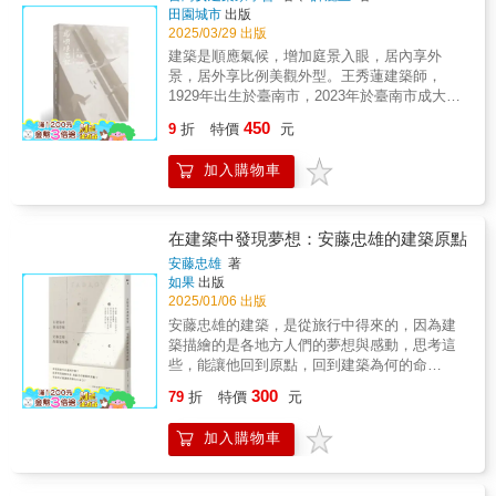
景美女中校園、衛道中學聖堂、陽明山中山
疊合了他作為藝術家的膽識與身為一個人的熱
田園城市
出版
名。1953年，三十六歲的王大閎成立大洪建築
樓、花園新城等。她在關懷社會與環境發展
情，造就了勒．柯比意絕無僅有的地位。」──
2025/03/29 出版
師事務所，開始了他在臺灣土地上「中國建築
下，運用現代粗獷兼表現主義內涵的設計手法
柯閎│建築師、教育家、評論家1987「虛無主義
建築是順應氣候，增加庭景入眼，居內享外
現代化」的實驗探索，他的「現代化」並非單
──以結構性曲面與工法，形塑空間內與外的流
與組構手法的結合；困頓在現代世界裡窒礙難
景，居外享比例美觀外型。王秀蓮建築師，
純挪用中國建築元素，而是融合傳統建築的精
動氛圍──為臺灣帶來獨具律動特色的建築地
行的亂林中，引用此一信念所建構的準則，
1929年出生於臺南市，2023年於臺南市成大醫
神，開創全新的風貌。在首件設計案「建國南
景。她是傳聞中的臺灣第一女建築師，也是新
勒．柯比意顯然意欲燃出一條徑……約化與整
院辭世，享耆壽95歲。1948年考進臺灣省立工
路自宅」，他以一個簡單的長方形平面，打造
450
臺幣百元鈔幣面上「陽明山中山樓」的建築
9
折
特價
元
合的意志力：面對著現代都會成長擴張的崩解
學院（國立成功大學前身）建築系，成為該系
出內部空間自由流暢的住宅，這件作品嘗試結
師。然而澤群建築師事務所曾於1978年失火，
與交通網路的暴增，運用此種幾乎說不上是現
首度招收的八名女性之一。1953年考取建築技
合中國的建築語彙和密斯的風格語法，為當時
珍貴的設計圖慘遭祝融。「尋找修澤蘭」成為
加入購物車
代的工具，勒．柯比意奮力拋出光輝城
師資格，1954年成為臺灣省建築技師公會臺南
國內建築界帶來極大衝擊，並為尋求創新中國
我們努力彌補的遺憾，台灣女建築家學會自
市……」──塔夫里│史學家、評論家1987 「藉
市第一位登記開業的女性建築師，也是臺灣本
建築的年輕一輩指出方向。之後，他陸續完成
2021年策劃啟動「修澤蘭的行動學校」，開始
著『居住的機器』，勒．柯比意希冀體現一種
地高等教育養成的第一位女性建築師。在長達
許多建築案，除了住宅案之外，公共建築案的
蒐集全臺近百件學校建築圖資，期能重構她在
生活方式的解放，一種極度年輕的奔放……
半世紀的執業期間，王秀蓮完成多達七百餘件
表現亦極為精采，如國父紀念館、外交部辦公
在建築中發現夢想：安藤忠雄的建築原點
臺灣戰後國民義務教育政策下，貢獻於全臺各
勒．柯比意極具個人風格、開創性十足的線條
建築設計，分佈在臺灣各地，尤其是臺南市。
大樓、臺大第一學生活動中心等，以及獲得競
安藤忠雄
著
級學校的空間型態演變。本書無法完整羅列修
圖面……美麗地描繪出進退深淺的空間層次，
包括：東門路自宅、五妃街住宅群、臺南女中
圖首獎卻因政治因素而徒然化為紙上傳奇的故
如果
出版
建築師的所有作品；在歷史的洪流中，我們像
刻意誇張的透視景深；相互咬合的形狀、量
中正堂、聖功女中美大苑與天主教瑞復益智中
宮博物院計畫案。王大閎的構思與創作，是一
2025/01/06 出版
是在岸邊擺設一些美麗的小石子，分享給讀
體，即便最小的空間細部都被支解展現出
心。她擅長就地取材、表現本地工匠技藝，兼
個不斷化繁為簡的過程，所以他的作品總能予
安藤忠雄的建築，是從旅行中得來的，因為建
者。雖然圖說與建築難免灰飛煙滅，我們堅
來。」──史考利│史學家、評論家1987 「意欲
顧營建經濟效益。曾獲選民國72與75年度優良
人形式簡單的印象，走入其間卻感受層次豐
築描繪的是各地方人們的夢想與感動，思考這
信，重要的毋寧是公眾的知曉與傳述。
了解勒．柯比意成就的學習者，應該了解他融
建築師、中華民國金鼎獎選拔會第二屆優良建
富、比例勻稱。在造形、尺度、線條、細部工
些，能讓他回到原點，回到建築為何的命
入設計裡的空間與形式特質，因此必須研讀他
築師等。王秀蓮特別注重居內與居外的雙向樣
法，乃至人文內涵，在在都讓後輩建築師由衷
題…… ※安藤忠雄唯一一次在日本NHK大
的圖面，甚至仔細分析他的設計草圖與各種畫
300
貌、重視使用者活動需要，並因地制宜以符合
讚嘆。試想，要有何等才氣及紮實的專業訓練
79
折
特價
元
眾講堂系列演講結集 ※長銷20餘年經典作
作。他在三向度塑形藝術的最偉大貢獻源自二
南國氣候的設計手法；不論是住宅、教育、社
才能創造出這樣的作品？無怪乎他被葛羅培斯
品 安藤忠雄在二十幾歲時因不滿身處的生
向度繪畫藝術的摸索；由此，勒．柯比意展現
福機構與宗教建築，她的作品直接、間接影響
視為最愛的學生。王大閎（1917-2018）- 第一
加入購物車
活環境，而立志走上建築這條道路，他認為旅
了現代建築空間的原理……」──席理曼│建築
了臺南市的街景，帶領我們認識一個不同於北
任中華民國外交總長與司法院長王寵惠的獨子-
行可以形塑人，也能形塑建築，所以安藤以旅
師、教育家1996 「只要是現代建築的歷史或詮
部首都圈、有熱度的臺灣、有涼風的「靜植」
第一位完整接受西方現代性建築教育的在臺建
行來學習建築。 在旅行各地的同時，安藤
釋，往往總萬流歸宗地匯向、或源自、甚或周
地景。