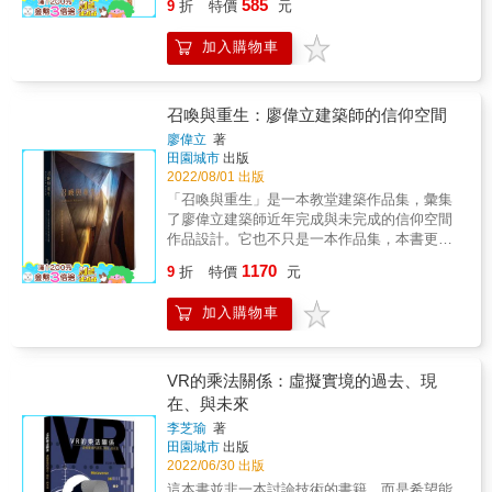
585
日本建築工程師內藤多仲設計了六座鐵塔，榮
個郊區家庭一天消耗政府三千五百美元，一個
9
折
特價
元
師，請說白話文〉 &
本、全彩照片＋隈研吾自我剖析創作背後的心
經由我們表達出建造的方法而產生，並且能夠
獲「耐震高塔之父」的稱號&hellip;&hellip; 以
市區家庭，則是一千五百美元，其中因由為
境，不僅看見作品，更能看見隱含其中的真實
因此發展出新的構造方法。 ◇ 中世紀建築師用
畫作＜蒙娜麗莎的微笑＞聞名的達文西居然是
何？ 住宅計畫和城市復興不可或分，Richard
加入購物車
精神。 隈研吾 寫給東京的情書
實心的石頭蓋房子，現在我們用空心的石頭蓋
現代戰車的原型設計師！ 英國的喬治&middot;
Rogers從當代「高科技」建築技術下手，追求
&mdash;&mdash;在一座城市設計建築物，就
房子。以構件定義房子，與用結構定義房子一
史蒂文森為何被稱為「鐵道之父」？ 從陸地飛
「耐久長壽、彈性適用、低度耗能」：從「混
是在寫情書給那座城市。 &mdash;&mdash;自
樣的重要。空間的尺度可以小到像是隔音隔熱
向天空，萊特兄弟製造飛機的故事家喻戶曉，
合用途」的龐畢度中心，以「熱質量」與「煙
從對東京產生興趣以來，已經過了60載。開始
構件的中空部分，也可以大到足以穿越或生活
召喚與重生：廖偉立建築師的信仰空間
那麼，你知道發明噴射發動機的人又是誰？ 從
囪效應」自給控溫的波爾多法院，到「預製建
在東京書寫情書，也已經過了近40個年頭。
在其中。在結構設計上，為了明確表達「空」
廖偉立
著
陸地到海洋，英國土木工程師伊桑巴德
材」、幾小時內就能像積木般拼裝的「Y立方」
&mdash;&mdash;這段期間，我和她都以不同
的概念，刺激了各種空間架構的發展。目前已
田園城市
出版
&middot;金德姆&middot;布魯內爾設計出第一
住宅。 無論是建築迷、建築系學生、建築師、
的形式增添了年歲，其中幽微的變化，或許也
經發展出來正被試用的各種結構形式，與自然
2022/08/01 出版
條隧道； 法裔工程師約瑟夫&middot;巴札爾蓋
甚或關心居住正義、以及未來城市綠建築議題
能夠透過這部作品集傳遞出來。 ～～～～～～
有著密切的關係，它們是持續探索事物秩序的
「召喚與重生」是一本教堂建築作品集，彙集
特，設計出建構倫敦中心地帶的地下污水系統
的人們，都能在本書找到靈光啟發。 「Richard
～～～～～～～～～～～～～～～～～～～～
成果。 ◇ 機械設備空間所產生的干擾，必須藉
了廖偉立建築師近年完成與未完成的信仰空間
工程，緩解了霍亂疫情&hellip;&hellip; 本書介
Rogers提醒我們，建築是最具社會性的藝術，
～～～～ 「東京是由高台與山谷低地編織而成
由進一步的發展結構以求解決。整合是自然之
作品設計。它也不只是一本作品集，本書更希
紹的50位工程師來自世界各地，包含各式各樣
相信城市有潛力變成社會變革的催化劑﹔或許
的複雜織品， 但這塊織品不只是單純的馬賽克
道，我們可以向自然學習。 ◇ 一幢偉大的建築
望讀者通過廖偉立教堂設計作品積極融入地方
的傑出人才， 其共同點都是針對現實世界的問
建築師最需要堅持的，就是做好一位公民的角
1170
而已。 以水路為基底的工業軸，和以軍隊這種
肇始於不可量度，當它被設計乃至於完成，必
9
折
特價
元
的空間設計文本的閱讀，以及從藝術、建築與
題，提供實際的解決之道， 並為世界的建構做
色。」──普立茲克獎建築獎評審團 ▎找到建築
異物為基底的陸軍軸、海軍軸， 賦與了這塊織
須經歷過一連串可量度的方法，最後必定呈現
神學的不同角度探討「日常神聖性」的對話文
出重大的貢獻。 曾任STEM教育大使及編撰
的公共性，Richard Rogers這樣想 ● 【文化中
品凹凸起伏，並增添微妙的色彩 東京與各地方
出不可量度的特質。 ◇ 室內光線由建築形式形
加入購物車
本，進一步橫向切片式地去發掘當代台灣社會
STEM教育書籍的兩位作者， 致力於跨學科的
心】龐畢度中心──建築結構向外裸露，也讓文
相連，而各地方將其特色投影在東京。 東京是
塑。這種光線是神聖的光線，這光線確認了每
對基督信仰的在地化觀點，也垂直對話式地去
教育模式，透過本書生動描述形塑這個世界的
化從「廟堂」解放 ●【體育場館】千禧巨蛋──
日本這個多元之地的映象。 更進一步追溯這映
天世界上一個特殊的場所，使我們與不可量度
理解台灣教會百年發展的多元思想演繹。 台灣
發明與創新， 讓我們得以一窺這些幕後推手的
整棟建築的重量，比它內含的空氣還要輕
象的源頭，可以在日本各地方的背後看到亞洲
的抽象世界連結。這神聖的光線，浮現於日光
數百年來移民與殖民下孕育出的多元混成文
有趣生平。 書中以精美插圖展示他們的主要成
VR的乘法關係：虛擬實境的過去、現
●【辦公大樓】勞氏大樓──是金融市場的靈活
的多樣性。」 【與隈研吾的文字一同漫遊於東
與結構的交會之處。 ◇ 假如我們能夠在未來的
化，在信仰空間的演變上表露無遺，基督信仰
就， 包括機械、建築、橋梁或是重大的技術革
機器，也照顧行路人的樂趣 ●【法院】波爾多
在、與未來
京的每一條街道】 青山‧神宮外苑 青山的森林
結構中去隔離機械的設備管線，好像它們也有
的一神論觀點與外來殖民思想和本土文化的矛
新， 更以引人入勝的內容探討這些工程師如何
法院──把法院設計成一所法律學校，而不是罪
裡還住著我的朋友作家村上春樹。 村上春樹在
李芝瑜
著
屬於自己的美學價值，就如同空間也有屬於自
盾與衝突，讓宣教過程與表達形式必須採取彈
突破困境，獲致成功。 從高聳入雲的摩天大
與罰的堡壘 ●【機場】希斯洛機場第五航廈──
田園城市
出版
千駄谷的鳩森神社附近開了一家爵士樂酒吧，
己的美學定位，我們也就不需要有任何在建築
性與包容，才得以融入城鄉與前進地方。因此
樓、大型強子對撞機，一直到矽晶片和微小的
只要用大螺栓和支架就能固定住的輕量、寬
2022/06/30 出版
經營了四年。 他也是個渴望受到森林庇護的溫
中隱藏設備的藉口。 ◇ 構造體是一座在自然光
教堂空間思想與設計形式在移植的過程容易產
奈米碳管&hellip;&hellip;， 我們居住的世界不
鬆、優雅的「穀倉」，結構勇壯又易更動，足
柔而靦腆的人。 中目黑 目黑川沿岸有一處小工
線底下的設計成品，拱頂、穹窿、拱與柱子均
這本書並非一本討論技術的書籍，而是希望能