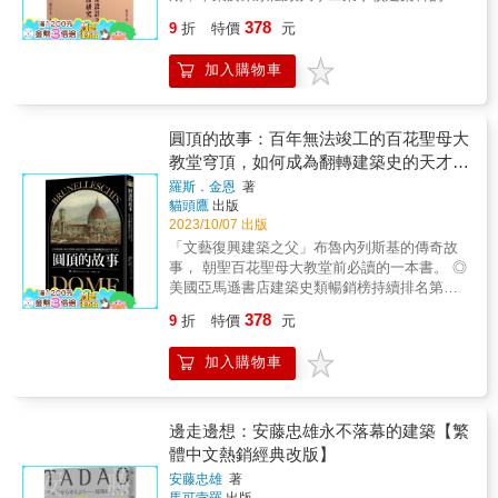
灣客家人謝潤德，返台後結識諸多佛教大德，
378
9
折
特價
元
開始參與佛教活動，其中最重要的是設計寺廟
建築。本論文以謝潤德為觀察點，梳理其生平
加入購物車
信仰及寺廟建築設計，結合書面文獻與田野調
查，探索謝潤德寺廟建築設計裡的人文脈絡，
為宗教史研究與記錄打開新的視野。 &
圓頂的故事：百年無法竣工的百花聖母大
教堂穹頂，如何成為翻轉建築史的天才之
作？
羅斯．金恩
著
貓頭鷹
出版
2023/10/07 出版
「文藝復興建築之父」布魯內列斯基的傳奇故
事， 朝聖百花聖母大教堂前必讀的一本書。 ◎
美國亞馬遜書店建築史類暢銷榜持續排名第一
◎ 前世界宗教博物館館長、建築學者漢寶德專
378
9
折
特價
元
文推薦 ◎ 美國獨立書商協會Book Sense年度
最佳書籍提名 ◎ 美國圖書館協會年度最佳書籍
加入購物車
位於佛羅倫斯的百花聖母大教堂是世界五大
教堂之一，也是義大利建築的代表作，每年從
世界各地前來參觀的旅客可達五百萬人次。它
氣勢磅礡的圓頂是世界最大的磚造穹頂建築，
邊走邊想：安藤忠雄永不落幕的建築【繁
而且由於建造時僅給予各工匠所需的施工圖，
體中文熱銷經典改版】
完整設計圖始終保密，其建成的全部工法一直
安藤忠雄
著
無人知曉。 百年難題與脫穎而出的建築天才
馬可孛羅
出版