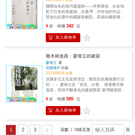
今觀諸台灣，似乎也正是城鎮失序的解方。 &
國際知名的當代建築師――伊東豊雄，在各地
「在數位的時代裡，人們逐漸失去了真實。我
創下許多經典建築。在臺灣，亦有他的作品：
希望人們能透過自己的選擇找到自己。」 在建
譬如位於臺中的國家歌劇院、高雄的國家體育
築中，他始終思考著人與空間的關係，以極簡
場，以及台北文創大樓、國立臺灣大學社會科
342
的形式和方案，滿足人的需求； 在藝術中，他
9
折
特價
元
學院等。 2019年初，伊東豊雄先生不慎跌傷，
同樣重視創作者與觀賞者之間的互動關係，讓
住院治療。在住院的這大半年時間，恰恰給了
雙方在參與中找到自己。 & 朱鈞的建築思辨與
加入購物車
一個靜思沉澱、與外界減少接觸的機緣。在這
實踐 朱鈞在美國的建築界站穩腳跟，舉凡住
些無數夜半靜謐的夜，他回顧了自己的建築生
宅、醫院、工廠、校舍、辦公大樓， 乃至都市
涯，寫下溫柔又深情自我剖析&hellip;..
重整、市鎮設計，都能看到他的手筆。 美國的
雜木林進路：廖偉立的建築
休士頓警察學校、台大醫院國際會議中心、 清
廖偉立
著
華大學動力機械工程學系新工程一館、台南天
田園城市
出版
主教學生活動中心等， 也都是朱鈞以極簡的形
2021/08/18 出版
式來滿足與實踐人的需求。 思考著人與空間最
並陳多元文化差異理念，觀照自然萬物運行法
和諧的關係，是他身為建築師的使命。 & 退而
則 －－ 廖偉立從「造化」出發， 循著雜木林
不休的藝術老頑童 七十歲的朱鈞，以藝術家身
進路，尋得不斷進化的建築態度 臺灣建築師廖
分出道，以他獨具一格的藝術觀，開啟第二段
偉立的獨特「雜木林式美學」與「宇宙論」，
精彩人生， 隨即在兩岸、奧地利、峇里島等地
585
9
折
特價
元
顯現出一股「造化」的能量，亦是一種永無止
舉辦展覽，見證了其創作動能豐沛。 頭銜已
息尋找「關係」並且不斷發展「變奏」可能的
換，但朱鈞的創作初衷依舊是對人的關懷，比
加入購物車
過程，企圖在新／舊的混合與聯結、建築／自
起「我」要創作什麼， 他更關注自己的作品如
然之間不斷對話，含納本地／外來不斷的碰
何引導大眾成為藝術家，讓雙方在參與中找到
撞、吸收與相融，轉化並產生多元、多義的綜
自己。 & 始終以一貫之的道行者 對朱鈞來說，
合能量。 本書以「雜木林進路」為題，紙上展
創作不是目的，作品不是終點，而是反映他思
1
2
3
頁數
1
/3
移至第
頁
陳廖偉立近年九件代表性作品，並集結臺灣當
維的一種示範。 建築、藝術、生活，乃至人