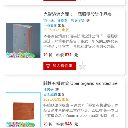
遮掩他與媽媽的好感情。《作品全集》無時不
一次瞭解。3.以水彩風格的精緻插圖呈現建築
21世界金澤美術館、紐約新美術館、羅浮宮朗
場」的概念，放射狀車道容納二十九輛卡車直
改革了現代都市的樣貌。然而，上述這些想
刻散發他的氣息、透露他的存在。字裡行間可
之美，閱讀更添增想像。4.圖解建築工法：平
斯分館……成長歷程、創業起始、創作養分、
接卸貨，解決豬隻拍賣作業的混亂，一舉拿下
法，在時空倒流100年前的法國，可都是對主流
以感受到他的自負、他的挫敗、他的自得、他
面圖、立面圖、剖面圖，一看就懂設計細節。
旅行壯遊到作品風格◎在旅行中被賦予勇氣，
光影過渡之間：一隱照明設計作品集
兩座建築金鼎獎。陳仁和的作品，既是結構工
勢力的強烈挑釁！在建築師林貴榮眼中，勒．
的酸楚、他的堅持、他的犬儒、他的抱負與他
5.學習有脈絡：15張大事記年表為你統整建築
並親身感受這世上的瞬息萬變。──妹島和世◎
學的精采演繹，也是對南方土地的深刻回應。
柯比意在保守的二十世紀初，以叛逆者與革命
劉亞涵、黃映嘉、郭振宇等
著
的信念。這本單冊作品全集以整體總覽的架構
大師生平。6.建築大師名言語錄經典收藏。
跟妹島學到最多的，是她面對建築的姿勢。──
他能在宗教、文教、住宅等公共與私人建築
一頁文化
出版
家的姿態，勇於向僵化的建築教育和保守的創
方式，勾勒出勒．柯比意龐然廣衍的作品體
石上純也【本書特色】● 全書由永真急制設計
中，混融日本、華人、西方乃至東南亞文化，
2025/10/21 出版
作觀念發出最直接的挑戰，甚至不惜與尊敬的
系。相對於另一套八卷的系列作品集，本書在
師陳聖智操刀，美術紙精印＋精緻燙箔、廣開
形成一種自由、大膽而具地域性的語言。他的
學校導師決裂，只為了走出他所堅持信仰的那
本書為台灣當代頂尖照明設計公司「一隱照明
內容編排上，經勒．柯比意和編輯消化後，為
本裝幀●不只是作品，多向度的認識論：從性
建築沒有宏偉姿態，卻帶著日常性的親切，你
條現代建築之路，是他更值得為世人所認識的
設計」的重要作品集，集結十年來的13件代表
系統整理的精華版，作品依據主題分類，分
格、歷程到與台灣合作秘辛●從發跡作品、經典
彷彿會在高雄街頭偶遇這位和藹的歐吉桑，正
一面。林貴榮更深入勒．柯比意的矛盾核心：
性作品，從室內、景觀和建築照明到公共藝術
為：●私人住宅建築●大型公共建築●博物館、
之作到登陸台灣，有脈絡、有系統的作品導覽●
如同他的作品自然而深刻地融入地方。本書特
他的建築有著蘊藏冷峻的理性，卻有詩意的溫
與城市美學，一隱以其對環境的細膩觀察，創
宗教建築●黃金模矩、繪畫、雕塑、織錦掛毯●
671
不同名家的SANAA論─伊東豊雄∣石上純也∣五十
79
折
特價
元
色首度系統性梳理，完整回顧陳仁和的生平、
暖；他雖被學院排斥，最終卻以毫不妥協的姿
作出融合舒適、美感、文化底蘊與情感連結的
都市規劃▎完整呈現勒・柯比意的設計演進＆
嵐太郎∣佐佐木睦朗∣長谷川祐子●從柯比意、庫
養成背景與創作脈絡，回到戰後南方現場，補
態，成為現代主義的全球旗手。林貴榮的論述
照明設計，為台灣照明設計開啟了全新視野。
創作歷程本書橫跨 1910 年至 1965 年，涵蓋
哈斯、尚‧努維勒到北非、印度，看見SANAA旅
足長期「重北輕南」的臺灣建築史缺口。臺灣
加入購物車
既具學術深度，又充滿敘事張力，引領讀者穿
本書不僅帶來一場光與影的美學之旅，也將為
勒・柯比意一生中最關鍵的建築、都市計畫與
行中的感動&收穫●增訂收錄：臺中綠美圖――
地域主義典範，藉融匯日本、華人、西方乃至
透建築形式，直抵他複雜而悲劇性的心靈核
台灣設計、建築和照明領域帶來更深度的論述
設計階段。從早期受古典比例與工業理性影響
快速欣賞指南●特別收錄：妹島和世、西澤立衛
東南亞文化，陳仁和創造出自由且大膽的建築
心。然而，在那套近乎「機械式」的建築語言
與對話。書中特別邀請台灣設計研究院院長張
的作品，到成熟期的現代主義建築，再到晚期
年表＋作品大事記＋妹島和世受邀台灣演講精
語言，預示臺灣建築文化成熟且多元的走向，
背後，柯比意的情感卻遠比他筆下的線條更迷
基義、景觀藝術家郭中端、Q-LAB 設計總監曾
更具雕塑性與精神性的設計，都能在書中清楚
關於有機建築 Über organic architecture
彩內容【SANAA建築旋風，臺中綠美圖引發熱
成為未來發展的重要參考指標。收錄上百張精
離、更熾烈。他有過多段感情關係，情感豐沛
柏庭，以及台電公共藝術課課長侯力瑋，分別
看到他的設計演進與思想演變。對讀者而言，
徐岩奇
著
議】SANAA的建築有何魅力與過人之處？透過
美歷史照片、建築影像與田野紀錄，深入解析
卻扭曲，既渴望親密，又畏懼被看見。正是這
從城市美學、景觀、建築與公共藝術等不同視
這不只是作品集，是認識他最原汁原味的讀
田園城市
出版
2025年12月開幕的臺中綠美圖，不必出國就能
22件經典作品，得以切身感受這位「臺灣地域
些看似不和諧的裂縫，成為他藝術創作最根本
角，探討光的文化價值與照明專業的社會影響
本，更是看清勒・柯比意「思想與形式如何逐
2025/08/31 出版
親身體驗。為何他們能在國際建築強權環伺的
主義先驅」的建築如何回應土地、氣候與常民
的能量來源。▍ 孤獨的創作者，如何對抗全世
力。
步轉變」的清楚脈絡。這本書透過實際案例與
持續應證與探索 – 徐岩奇「關於有機建築」作
競爭下，脫穎而出？妹島和世與西澤立衛，如
生活。
界的敵意？他厭惡虛偽，勇於向體制開刀，結
圖像，讓這些抽象理論具體化，是理解 20 世紀
品集是本所的第二本作品集。2010年第一本以
何成為建築家？充滿傳奇性的兩人，有著何種
果被法國建築界封鎖數十年；他的情感豐富，
建築發展不可或缺的參考書。本書經常被建築
「有機為名」Zoom in Zoom out出版時，是事
性格？在伊東豊雄事務所的憂鬱階段，如何激
游走於多位女性；他的個性敏銳，書寫得極其
系學生、學者與專業建築師所引用，不只適合
務所開業的第10年，由於當時印刷數量少，但
發妹島的獨立之路？什麼樣的觸動，讓大三時
激烈，把所有建築師不敢說的話，都寫出來。
948
學術研究，更是最佳建築設計參考、空間與比
79
折
特價
元
回響不錯，經過贈送與銷售，很快便沒有剩
的西澤立衛放下電玩，義無反顧地投入設計？