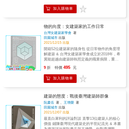
和觀念一起反轉：將真正的「外觀」設在建物
所發起，集結了一群熱愛建築創作的好友，成
加入購物車
中間，讓建地不良的空間成功內外反轉 ‧在無之
員包括王喆、方瑋、方新樵、林建華、哈塔、
中看見有的存在：從「看不見的建築」中，卻
翁廷楷、陳冠帆、彭文苑、楊秀川⋯⋯本書記
能讓你看見全方位最美麗的風景 ‧條件不佳帶來
錄他們從初出茅廬邁向能獨當一面的「立派」
意外效果：送來的建材完全不符規格，包容反
建築家，並精選這十多年來的各自作品，以創
物的向度：女建築家的工作日常
而造就了反敗為勝的負建築 & 獨家收錄 【特別
作自述、設計圖面與攝影的方式完整呈現。
台灣女建築家學會
著
訪談】改變隈研吾的10件建築：由隈研吾和宮
LPA概念援引自村上春樹小說《1Q84》的
田園城市
出版
澤洋各自選出具有進化意義的建築，深入了解
「Little People」，其反面的「Big Brother」則
2021/12/15 出版
大師創作的歷程，和許多不為人知的背後祕
指各種具有「ism」的西方建築正統信仰與價值
開箱52位建築家的隨身包 從日常物件的角度理
辛。 【隈建築進化圖】：以樹狀圖呈現隈研吾
觀；LPA試圖掙脫來自「Big Brothers」的束
解建築 & 台灣女建築家學會成立於2018年，希
重要建築的歷程。 【隈建築縣別分布圖】：以
縛，不服膺權威論述，為建築界注入一股新鮮
冀能超越由建築師執照定義的職業侷限，重新
日本道府縣區分，大師作品的所在地一目了
氣息。 為了迎接新的開始，我們決定以本書與
定義「女建築家」，並廣納傑出的建築家、工
然。 &
495
這段建築抒情年代告別，將曾經全力以赴的青
9
折
特價
元
程師，與從事教職、學術研究的學者，以及室
春歲月記載下來。也許每一位學過建築、曾從
內、景觀與都市的設計師，試圖補述女性在建
事過建築的人，或多或少都可稱為「Little
加入購物車
築領域的歷史。 & 在疫情爆發的2020年，台灣
People Architect」吧。謹以本書，提醒自己永
女建築家學會召集五十二位建築相關從業者，
遠不忘熱愛建築的初衷，紀念曾經參與過的那
齊聚一堂開箱彼此的隨身包，分享工作日常中
些無數徹夜未眠趕圖、在沉默與自嗨之間喃喃
的重要物件，並試圖以貼近日常的提問，拼湊
建築的態度：戰後臺灣建築師群像
自語、笑淚交織的建築時光。
出她們的斜槓人生。透過凝視這些物件，我們
阮慶岳
著 、
王增榮
著
期許呈現當代建築專業的多樣性，更從不同的
田園城市
出版
角度理解建築這個行業。
2021/12/07 出版
最直白犀利的評論對談 直擊13位建築人的核心
價值 鋪陳臺灣現代建築史的半世紀流光 & 本書
為建築評論家阮慶岳與王增榮，針對臺灣戰後