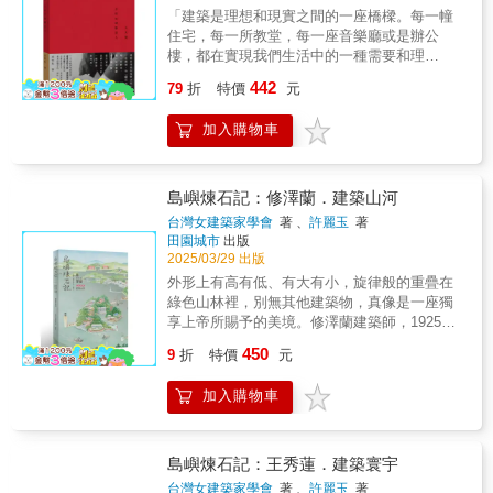
爾，將墨爾本打造成為世界最宜居的城市之
諾；一個〔現代主義的〕紀念碑；與其說它象
「建築是理想和現實之間的一座橋樑。每一幢
哲是帶領你進入SANAA世界的最佳領航者！
一； 中國明朝建築師蒯祥率領香山工匠興建的
徵一個已然逝去的年代，毋寧說它見證了一種
住宅，每一所教堂，每一座音樂廳或是辦公
──李清志●原創始終來自建築家的個人特質，
紫禁城，是古代宮殿藝術的集大成之作，也是
從未降臨的生活可能：一個世世代代的標竿，
樓，都在實現我們生活中的一種需要和理
建築使徒謝宗哲為您貼身解讀SANAA建築的秘
全世界最宏偉的宮殿建築群之一；建築師菲利
永遠激起建築師的渴望與熱情。」──史特靈│
想。」——被遺忘的大師、臺灣現代建築的引
境。──黃俊銘●如果妹島與西澤，是當今世界
442
波·布魯內萊斯基運用雙層圓頂技法，打造出全
建築師1955「勒．柯比意的建築作品乃是……
79
折
特價
元
領者王大閎王大閎作品傳記．二十年經典增修
建築圈最具仙氣的精靈二人組，那麼中文語境
世界最大的磚造圓頂教堂──聖母百花大教堂；
造形藝術的極致表現，每個〔機造〕元素皆同
再現完整記錄生平、思想與建築代表作看見結
裡最會說《魔戒》故事的托爾金，無疑就是謝
當然，也別錯過了由建築師華特．葛羅培斯於
時具備形式效應。勒．柯比意作品的複雜豐
加入購物車
構中的秩序與詩意王大閎，曾是最受建築系學
宗哲了！──詹偉雄 ●透過宗哲老師深入淺出編
1919年春季創建的包浩斯學院，正是二十世紀
沛，若僅由結構觀點只能掌握片段;儘管如此，
生崇拜的建築師，他的建築作品多於五〇到七
整妹島和世與西澤立衛的作品及生平事蹟，彷
現代藝術運動最具影響力的建築……50位建築
卻不折損對其驚喜與驚訝，甚至更令人驚嘆:
〇年代完成，八〇年代後自建築圈淡出，加上
彿也隨同親身經歷般的生動，值得帶著此書親
大師中，你認識幾位？實地看過的建築有多
『那東西居然還站著！』」──卡拉特拉瓦│工
他低調沉默的性格，王大閎這個名字和他的作
島嶼煉石記：修澤蘭．建築山河
自前往建築走讀一番！──吳宜晏●建築未必只
少？本書介紹許多表現精采、成就卓越的建築
程師、建築師1991「勒．柯比意著名的杜明諾
品，逐漸成為被遺忘的瑰寶。提起王大閎，令
能是吉他貝斯鼓聲強勁的搖滾樂，妹島和西澤
台灣女建築家學會
著 、
許麗玉
著
大師，帶領你神遊世界，觀賞許多偉大的建
系統不僅針對構築工法進行抽象解析，也為理
人立即聯想到國父紀念館，這是他最廣為人知
創造了抒情動人的鋼琴合奏。──黃威融
田園城市
出版
築。本書作者是一位建築師，也是建築評論
性建築宣示新的自由，並為組構手法提供理論
的作品。可是對許多六〇年代以後出生的人來
2025/03/29 出版
家，這是他以世界建築歷史年表的排列， 精選
基礎，更為抽象形式建立架構元素。薩伏瓦住
說，他彷彿是武俠小說家筆下的世外高人，鮮
外形上有高有低、有大有小，旋律般的重疊在
了50位全世界最了不起的建築大師，介紹每位
宅則在實證理論基礎的同時，進一步展示新形
少認識他的其他作品和生平點滴。以往我們只
綠色山林裡，別無其他建築物，真像是一座獨
大師的生平、創作風格及其對於後世的影響。
式的特質……他從不懷疑，藉著理論的實踐與
識作品不識其人，如今我們不妨揭開神祕面
享上帝所賜予的美境。修澤蘭建築師，1925年
如作者所言，「認識每位建築大師的環境、文
形式的操作，建築可以提升至藝術的地位。」
紗，從人去貼近作品。或許，從人與人文的角
生於湖南沅陵，2016年辭世，享耆壽90歲。畢
化、侷限與原則，以及建築如何幫助我們形塑
──麥斯威爾│建築師、教育家、評論家
450
度進入，我們才有機會接近建築的核心。王大
9
折
特價
元
業自（重慶）中央大學建築工程系，1949年到
造我們所居住的世界。在每個建築大師的一系
1992「也許由專業進行社會改革的看法有誤，
閎生於1917年，童年在中國文人庭院建築林立
臺灣鐵路管理局任職，參與全臺鐵道相關建
列的成功與挫敗中，我們可以找到克服逆境的
也許將建築視為道德重整的手段窒礙難行，但
的蘇州成長，奠定了東方美學基礎。少年時期
加入購物車
設，並於1951年奉命設計興建板橋火車站，因
工具。」
我們無可否認勒．柯比意建築裡細膩的塑性及
留學歐陸，先後在劍橋和哈佛就讀。他是少數
而享譽為「第一女工程師」。1955年4月修建築
極具感召的隱喻意義，它們散發極度的真實感
直接接受包浩斯現代主義啟蒙之人，攻讀哈佛
師始與夫婿傅積寬工程師共同成立「澤群建築
與創造力。毫無疑問地，他是一個偉大的建築
研究所時，師承包浩斯創辦人、時任哈佛建築
師事務所」，半世紀以來的作品涵蓋住宅、教
島嶼煉石記：王秀蓮．建築寰宇
師，有著廣闊的遠見、一意的專注與恆久的堅
系主任的葛羅培斯，同班同學有貝聿銘和菲利
育設施與公共建築，包括：日月潭教師會館、
持……在時代洪流與社會神話裡，因緣際會的
台灣女建築家學會
著 、
許麗玉
著
普．強生等人，王大閎畢業的時候是全班第一