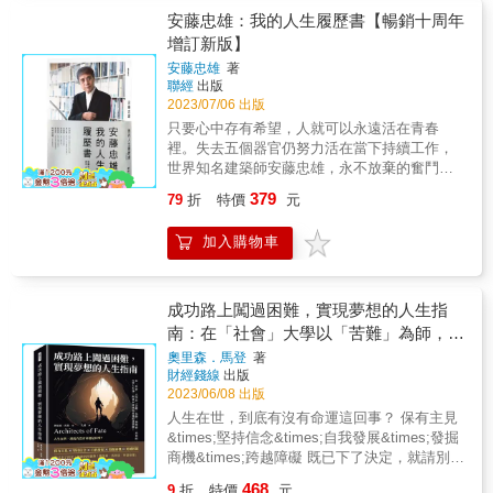
作不是等來的，是自己創造出來的。」我們認
爭與政治鬥爭的歷史背景。帶你看見日後因圓
這樣成為「社會人士」， 在混亂充滿對立的新
安藤忠雄：我的人生履歷書【暢銷十周年
為「科技始終來自於人性」，他卻偏偏覺得就
頂而被尊為「文藝復興建築之父」的布魯內列
世界，保持挑戰精神，開始奔跑。 「建築是信
增訂新版】
是要「刻意不方便」，因為「當面親自和對方
斯基，如何從眾人眼中的瘋子，成為公認的天
用的產物，倘若不一塊一塊細心堆築名為信用
溝通，經常會找到度過難關的線索，讓工作進
安藤忠雄
著
才設計師，即使遭到同儕的較勁與陷害，還是
的磚頭，就不會有人請我打造建築，無法一蹴
行得更順利。」諸如此類的特殊觀點，往往予
聯經
出版
在當代建築方法完全無法應用的情況下， 打造
可幾或越級而上。所以建築師必須有著長跑選
人一種當頭棒喝、恍然大悟的感受。 本書且看
2023/07/06 出版
出史無前例的經典建築結構。不僅是世界遺產
手般的體力、跑法、意志力，才能咬緊牙關，
安藤忠雄暢談自己的人生經驗，與孩提時代直
只要心中存有希望，人就可以永遠活在青春
百花聖母大教堂的建造過程，也是一部人性交
持續創造出好的作品、讓人喜悅的建築。」 隈
到今日在世界各地工作的經過；亦看到他對建
裡。失去五個器官仍努力活在當下持續工作，
織的複雜故事。 & 各界好評 「作者不只講述天
研吾從不拘泥於作品的大或小，在他眼中，建
築的熱情與理想，乃至對社會和自然環境的關
世界知名建築師安藤忠雄，永不放棄的奮鬥故
才布魯內列斯基的故事，也呈現了 15 世紀義大
築物的大小都是構築成日常風景再重要不過的
切與責任。本書字字珠璣的佳言錦句──獻給一
事！★暢銷十年，完整記錄建築大師的人生故
利的艱困生活。」 ―《柯克斯書評》 「一
存在，他的作品呈現中沒有框架，更極力打造
379
79
折
特價
元
百年後想要成為建築師的年輕人！
事★上市至今好評不斷，建築家、設計家等推
幅展現人類工程奇蹟的拼貼畫。」 ―《紐約時
貼近人心，融入背景的建築，兼具獨創與尊重
薦的必讀之作★安藤忠雄親自修訂，增補內容
報》書評
自然的特質。 《全仕事》不僅記錄了他對建築
加入購物車
與訪談，將這十年來的經歷毫無保留呈現沒有
的想法，同時也是他完成工作後的自我省思，
學歷與人脈，自學自立拓展無限可能，在惶惶
更是他重新梳理截至今日職人生涯的回首。曾
不安的年代，走出屬於自己的人生路。「我們
經年少，衝撞體制創造實驗性極強的作品，到
不知道未來會發生什麼事，正因為如此，才想
成功路上闖過困難，實現夢想的人生指
如今更關懷人與人之間、自然與永續的未來。
用盡全力把每一天都好好活下去。」在大阪工
南：在「社會」大學以「苦難」為師，奧
身為一名國際建築師，他所有的建築作品、全
業區成長，從一個愛打架的小孩到走上建築之
部的工作，見證也映照了時代。
里森.馬登的26堂人生課，跟著本書成為
奧里森．馬登
著
路，安藤忠雄在《安藤忠雄：我的人生履歷
財經錢線
出版
命運的建築師！
書》這本文集中，坦然闡述不斷與現實對抗的
2023/06/08 出版
建築家工作之真實面貌，紀錄生命中影響他許
人生在世，到底有沒有命運這回事？ 保有主見
多的良師益友與家庭故事，並誠實剖析面對各
&times;堅持信念&times;自我發展&times;發掘
類建築案的困難及奮鬥歷程，不改初心且期許
商機&times;跨越障礙 既已下了決定，就請別再
以一己之力擴散，為下一代帶來永不放棄的精
猶豫！奧里森‧馬登談「所謂命運」 & 「沿路種
神和學習的熱誠。
468
9
折
特價
元