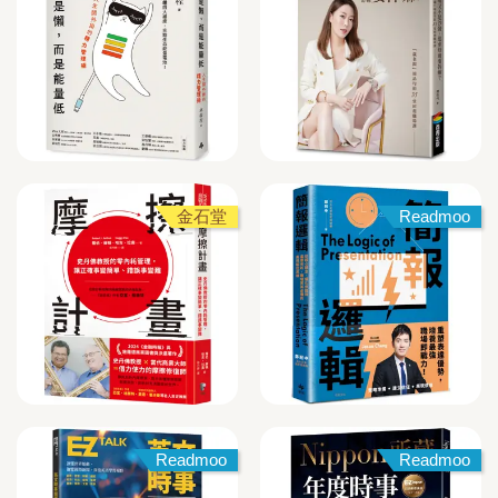
金石堂
Readmoo
Readmoo
Readmoo