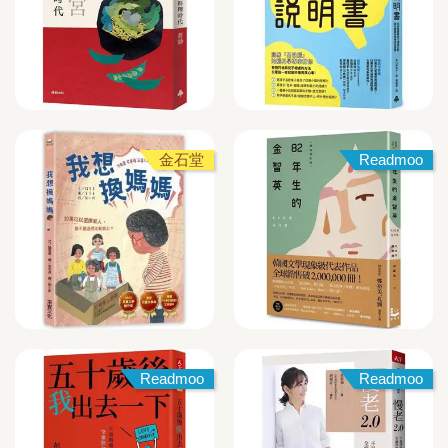
金石堂
Readmoo
Readmoo
Readmoo