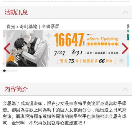
活動訊息
春光ｘ奇幻基地｜全書系展
閱
內容簡介
金恩為了成為漫畫家，跟在少女漫畫家梅里奧達斯身邊當助手學
習。卻因為喜歡上同為助手的巨人女孩而分心，離出道之日愈來
愈遠。而班跟海爾布萊姆等周遭的競爭對手也個個都比金恩有成
就…金恩啊，不想再飲恨就專心畫漫畫吧！