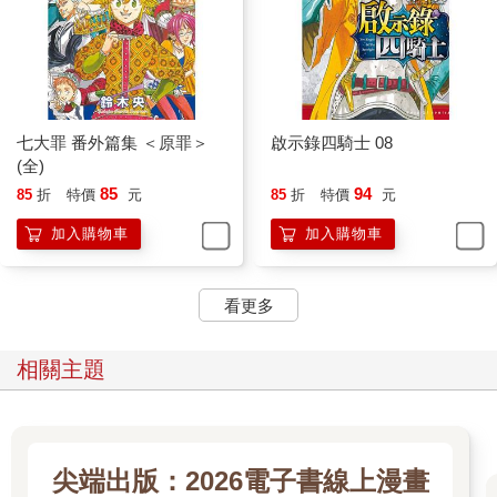
七大罪 番外篇集 ＜原罪＞
啟示錄四騎士 08
(全)
85
94
85
折
特價
元
85
折
特價
元
加入購物車
加入購物車
看更多
相關主題
尖端出版：2026電子書線上漫畫