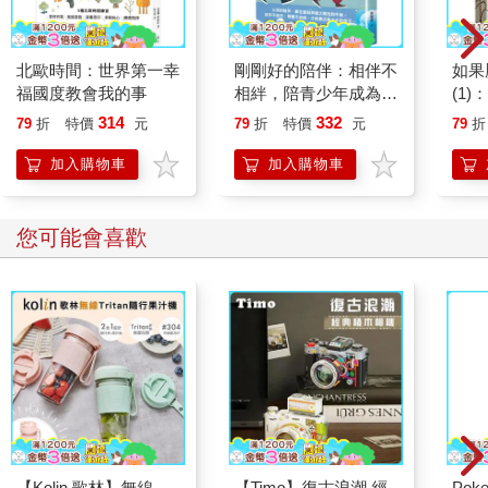
北歐時間：世界第一幸
剛剛好的陪伴：相伴不
如果
福國度教會我的事
相絆，陪青少年成為想
(1
要的自己
漫畫
314
332
79
折
特價
元
79
折
特價
元
79
折
版)
加入購物車
加入購物車
您可能會喜歡
【Kolin 歌林】無線
【Timo】復古浪潮 經
Poke