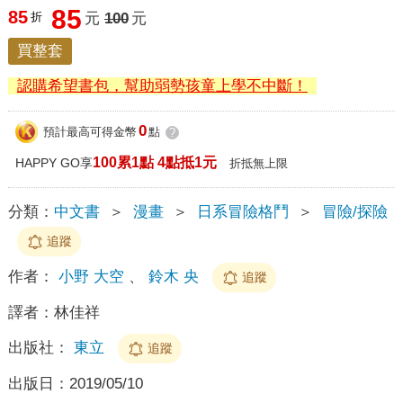
85
85
折
元
100
元
買整套
認購希望書包，幫助弱勢孩童上學不中斷！
0
預計最高可得金幣
點
?
100累1點 4點抵1元
HAPPY GO享
折抵無上限
分類：
中文書
＞
漫畫
＞
日系冒險格鬥
＞
冒險/探險
追蹤
作者：
小野 大空
、
鈴木 央
追蹤
譯者：
林佳祥
出版社：
東立
追蹤
出版日：
2019/05/10