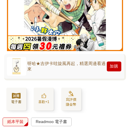
呀哈★吉伊卡哇旋風再起，精選周邊看過
加購
來
寫評價
電子書
喜歡+1
賺金幣
紙本平裝
Readmoo 電子書