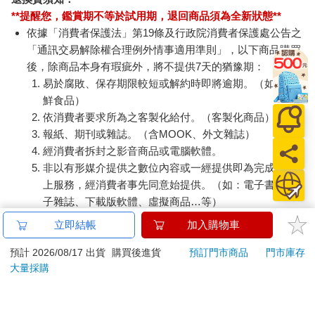
**提醒您，鑑賞期不等於試用期，退回商品須為全新狀態**
依據「消費者保護法」第19條及行政院消費者保護處公告之
「通訊交易解除權合理例外情事適用準則」，以下商品購買
後，除商品本身有瑕疵外，將不提供7天的猶豫期：
易於腐敗、保存期限較短或解約時即將逾期。（如：生
鮮食品）
依消費者要求所為之客製化給付。（客製化商品）
報紙、期刊或雜誌。（含MOOK、外文雜誌）
經消費者拆封之影音商品或電腦軟體。
非以有形媒介提供之數位內容或一經提供即為完成之線
上服務，經消費者事先同意始提供。（如：電子書、電
子雜誌、下載版軟體、虛擬商品…等）
已拆封之個人衛生用品。（如：內衣褲、刮鬍刀、除毛
立即結帳
加入購物車
刀…等）
若非上列種類商品，均享有到貨7天的猶豫期（含例假
預計 2026/08/17 出貨
購買後進貨
預訂門市商品
門市庫存
大量採購
日）。
辦理退換貨時，商品（組合商品恕無法接受單獨退貨）必須
是您收到商品時的原始狀態（包含商品本體、配件、贈品、