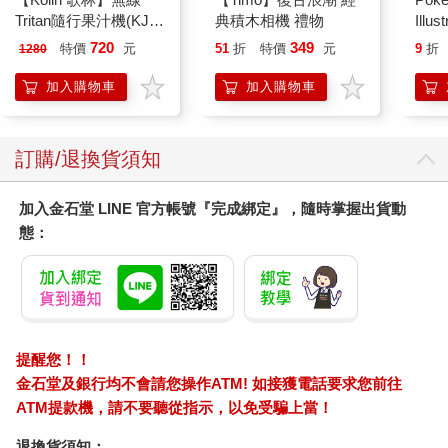
Tritan隨行果汁機(KJE-
典積木相機 禮物
Illus
MN502)
Poke
720
349
特價
元
51
折
特價
元
9
折
1280
(Pokemo
Pres
加入購物車
加入購物車
訂購/退換貨須知
加入金石堂 LINE 官方帳號『完成綁定』，隨時掌握出貨動
態：
提醒您！！
金石堂及銀行均不會請您操作ATM! 如接獲電話要求您前往
ATM提款機，請不要聽從指示，以免受騙上當！
退換貨須知：