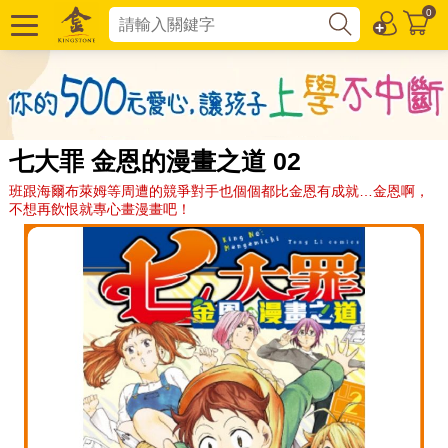
0
七大罪 金恩的漫畫之道 02
班跟海爾布萊姆等周遭的競爭對手也個個都比金恩有成就…金恩啊，
不想再飲恨就專心畫漫畫吧！