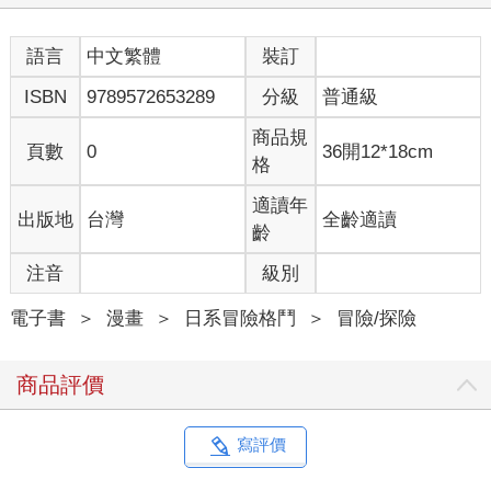
語言
中文繁體
裝訂
ISBN
9789572653289
分級
普通級
商品規
頁數
0
36開12*18cm
格
適讀年
出版地
台灣
全齡適讀
齡
注音
級別
電子書
＞
漫畫
＞
日系冒險格鬥
＞
冒險/探險
商品評價
寫評價