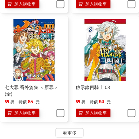
加入購物車
加入購物車
七大罪 番外篇集 ＜原罪＞
啟示錄四騎士 08
(全)
85
94
85
折
特價
元
85
折
特價
元
加入購物車
加入購物車
看更多