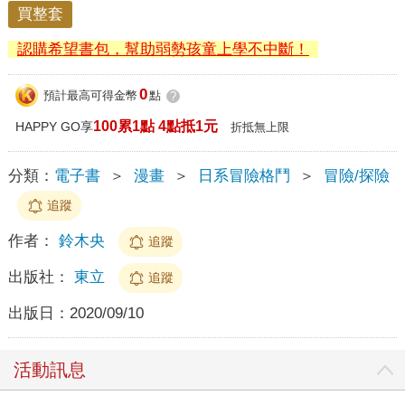
買整套
認購希望書包，幫助弱勢孩童上學不中斷！
0
預計最高可得金幣
點
?
100累1點 4點抵1元
HAPPY GO享
折抵無上限
分類：
電子書
＞
漫畫
＞
日系冒險格鬥
＞
冒險/探險
追蹤
作者：
鈴木央
追蹤
出版社：
東立
追蹤
出版日：
2020/09/10
活動訊息