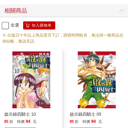
相關商品
全選
加入購物車
※ 出版日十年以上商品需另下訂，調貨時間較長，無法與一般商品合
併結帳，敬請見諒。
啟示錄四騎士 10
啟示錄四騎士 09
94
94
85
折
特價
元
85
折
特價
元