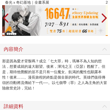
春光ｘ奇幻基地｜全書系展
2
內容簡介
那是因為愛才背叛嗎？成立「七大罪」時，瑪琳不為人知的想
法，想要成就的遠大願望。後來，渾沌之王（亞瑟）甦醒了。但
是，期待他覺醒的並不是只有一位魔女。飢渴的魔性也顯露本
性！後來……。漫長旅程的終點是個全新的時代。英雄們值得傳
頌的功勳將流傳給下一代──。以七個帶（罪）之人為主角的大冒
險敘世史詩，完結！
詳細資料