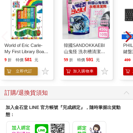
World of Eric Carle-
韓國SANDOKKAEBI
PHI
My First Library Board
山鬼怪 洗衣槽清潔劑
鍵盤滑
Book Block Set
450公克-10包組
581
591
9
折
特價
元
59
折
特價
元
499
立即代訂
加入購物車
訂購/退換貨須知
加入金石堂 LINE 官方帳號『完成綁定』，隨時掌握出貨動
態：