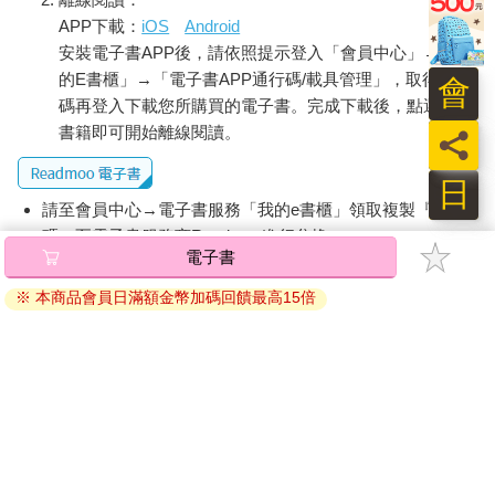
APP下載：
iOS
Android
安裝電子書APP後，請依照提示登入「會員中心」→「我
的E書櫃」→「電子書APP通行碼/載具管理」，取得通行
會
碼再登入下載您所購買的電子書。完成下載後，點選任一
書籍即可開始離線閱讀。
員
日
請至會員中心→電子書服務「我的e書櫃」領取複製『兌換
碼』至電子書服務商Readmoo進行兌換。
電子書
退換貨須知：
※ 本商品會員日滿額金幣加碼回饋最高15倍
因版權保護，您在金石堂所購買的電子書僅能以金石堂專屬
的閱讀軟體開啟閱讀，無法以其他閱讀器或直接下載檔案。
依據「消費者保護法」第19條及行政院消費者保護處公告之
「通訊交易解除權合理例外情事適用準則」，非以有形媒介
提供之數位內容或一經提供即為完成之線上服務，經消費者
事先同意始提供。（如：電子書、電子雜誌、下載版軟體、
虛擬商品…等），
不受「網購服務需提供七日鑑賞期」的限
制
。為維護您的權益，建議您先使用「試閱」功能後再付款