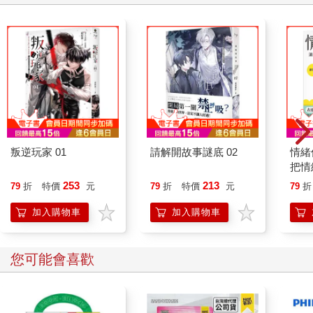
叛逆玩家 01
請解開故事謎底 02
情緒
把情
誰都
253
213
79
折
特價
元
79
折
特價
元
79
折
加入購物車
加入購物車
您可能會喜歡