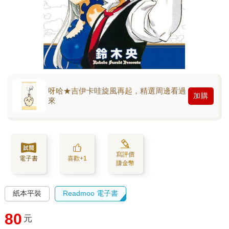
呀哈★吉伊卡哇旋風再起，精選周邊看過
加購
來
寫評價
電子書
喜歡+1
賺金幣
紙本平裝
Readmoo 電子書
80
元