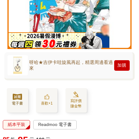
呀哈★吉伊卡哇旋風再起，精選周邊看過
加購
來
寫評價
電子書
喜歡+1
賺金幣
紙本平裝
Readmoo 電子書