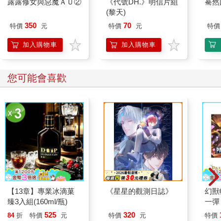
露露修女與惡魔ＡＵ②
《代號DH.》明信片組
驀然
(黎天)
350
70
特價
元
特價
元
特價
加入購物車
加入購物車
您可能會喜歡
【13章】專業冰滴菓
《星星的觀測日誌》
幻獸
臻3入組(160ml/瓶)
一彈
組 Da
525
320
84
折
特價
元
特價
元
特價