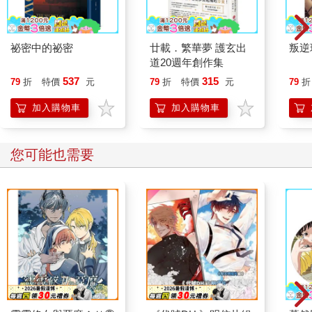
祕密中的祕密
廿載．繁華夢 護玄出
叛逆
道20週年創作集
537
315
79
折
特價
元
79
折
特價
元
79
折
加入購物車
加入購物車
您可能也需要