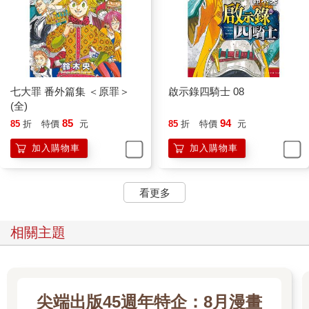
七大罪 番外篇集 ＜原罪＞
啟示錄四騎士 08
(全)
85
94
85
折
特價
元
85
折
特價
元
加入購物車
加入購物車
看更多
相關主題
尖端出版45週年特企：8月漫畫