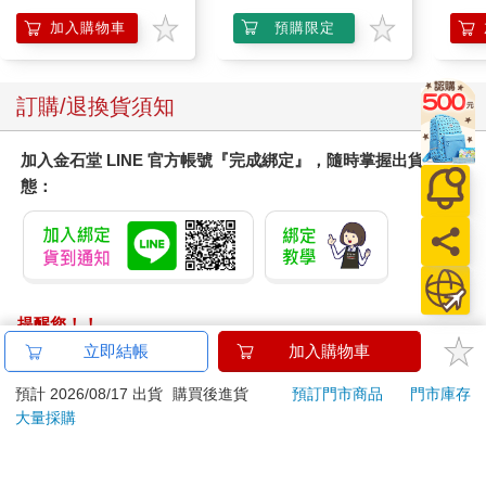
日文
加入購物車
預購限定
訂購/退換貨須知
加入金石堂 LINE 官方帳號『完成綁定』，隨時掌握出貨動
態：
提醒您！！
金石堂及銀行均不會請您操作ATM! 如接獲電話要求您前往
立即結帳
加入購物車
ATM提款機，請不要聽從指示，以免受騙上當！
預計 2026/08/17 出貨
購買後進貨
預訂門市商品
門市庫存
退換貨須知：
大量採購
**提醒您，鑑賞期不等於試用期，退回商品須為全新狀態**
依據「消費者保護法」第19條及行政院消費者保護處公告之