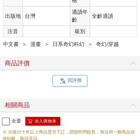
格
適讀年
出版地
台灣
全齡適讀
齡
注音
級別
中文書
＞
漫畫
＞
日系奇幻科幻
＞
奇幻/穿越
商品評價
寫評價
相關商品
全選
加入購物車
※ 出版日十年以上商品需另下訂，調貨時間較長，無法與一般商品合
併結帳，敬請見諒。