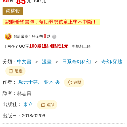
85
85
折
元
100
元
買整套
認購希望書包，幫助弱勢孩童上學不中斷！
0
預計最高可得金幣
點
?
100累1點 4點抵1元
HAPPY GO享
折抵無上限
分類：
中文書
＞
漫畫
＞
日系奇幻科幻
＞
奇幻/穿越
追蹤
作者：
坂元千笑、 鈴木 央
追蹤
譯者：
林志昌
出版社：
東立
追蹤
出版日：
2018/02/06