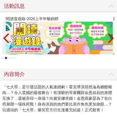
活動訊息
閱讀漫遊錄-2026上半年暢銷榜
2
內容簡介
「七大罪」是引發話題的人氣連續劇！霍克導演居然淪為糖醋豬
肉…？令人震撼的最後舞台！有潔癖的哥塞爾跟金恩叔叔的身體
互換了，還被弄得一身濕？向黛安娜求婚！金恩跟豪瑟為了告白
而展開一場殊死戰！身為演員的他們要比原作角色更加搶眼…？
玩過頭的「七大罪」爆笑官方衍生漫畫完結篇！正式殺青！