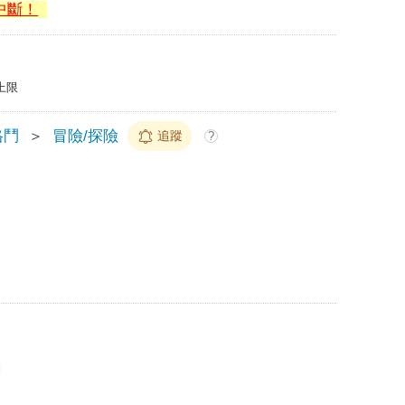
中斷！
上限
格鬥
＞
冒險/探險
追蹤
?