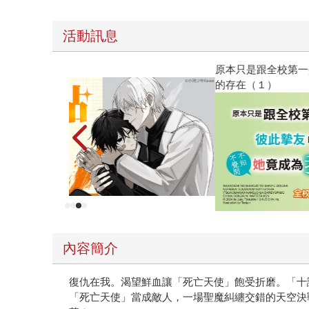
活動訊息
原本只是跟全校第一美少女商量彼此摯友的戀愛煩
的存在（１）
內容簡介
復仇在我。渴望鮮血讓「死亡天使」飽受折磨。「十
「死亡天使」當成敵人，一場聖魔糾纏交錯的天空決