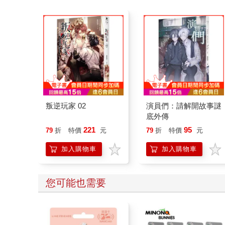
叛逆玩家 02
演員們：請解開故事謎
底外傳
221
95
79
折
特價
元
79
折
特價
元
加入購物車
加入購物車
您可能也需要