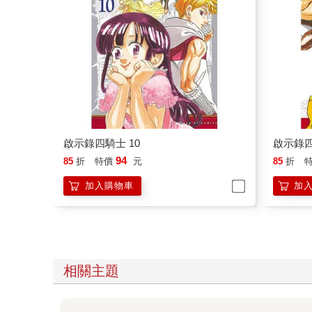
啟示錄四騎士 10
啟示錄四
94
85
折
特價
元
85
折
加入購物車
加
相關主題