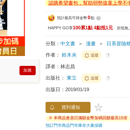
認購希望書包，幫助弱勢孩童上學不
0
預計最高可得金幣
點
?
100累1點 4點抵1元
HAPPY GO享
折抵無
分類：
中文書
＞
漫畫
＞
日系冒險
作者：
鈴木央
追蹤
?
譯者：
林志昌
加購
出版社：
東立
追蹤
?
出版日：
2019/01/19
貨到通知
※ 本商品會員日滿額金幣加碼回饋最高15倍
預訂門市商品
門市庫存
大量採購