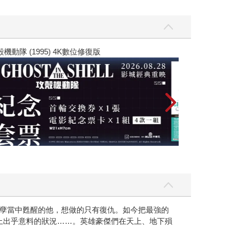
黃色書刊回來了
孽當中甦醒的他，想做的只有復仇。如今把最強的
上出乎意料的狀況……。英雄豪傑們在天上、地下殞