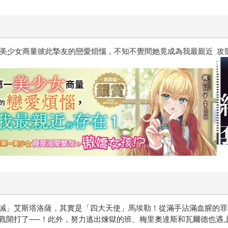
惱，不知不覺間她竟成為我最親近
攻殼機動隊 (1995) 4K數位修復版
誡」艾斯塔洛薩，其實是「四大天使」馬埃勒！從滿手沾滿血腥的罪
戰開打了──！此外，努力逃出煉獄的班、梅里奧達斯和瓦爾德也遇