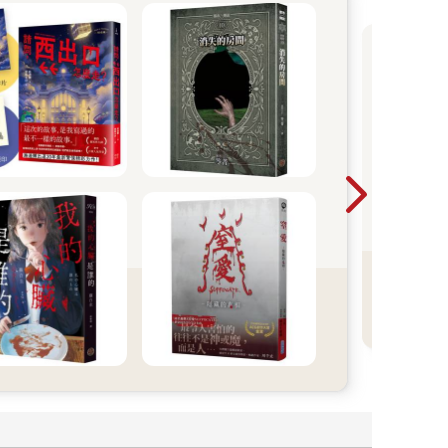
【
子
「而
切的
堂
都是
阿
喔。
看