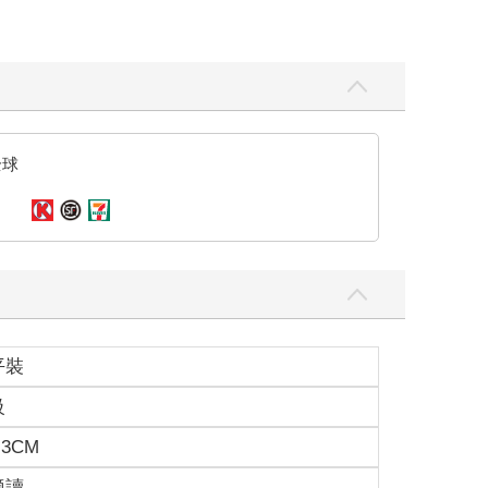
全球
平裝
級
.3CM
適讀