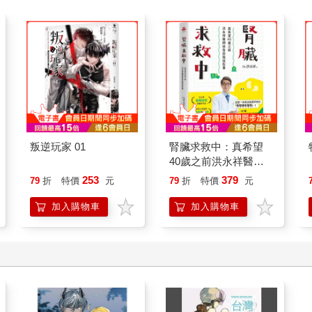
叛逆玩家 01
腎臟求救中：真希望
40歲之前洪永祥醫師
就告訴我這些事
253
379
79
折
特價
元
79
折
特價
元
加入購物車
加入購物車