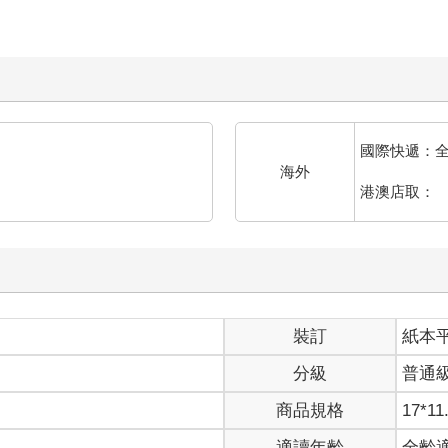
國際快遞：
海外
港澳店取：
裝訂
紙本
分級
普通
商品規格
17*11
適讀年齡
全齡