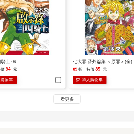
騎士 09
七大罪 番外篇集 ＜原罪＞(全)
94
85
特價
元
85
折
特價
元
入購物車
加入購物車
看更多