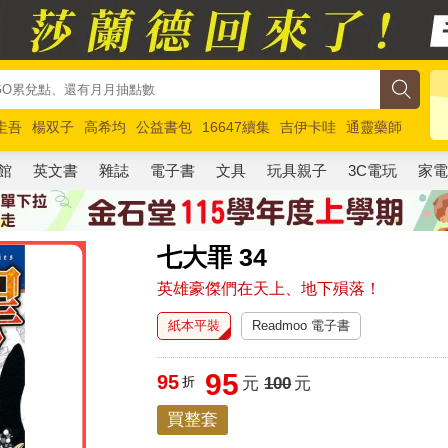
圭吾
楊双子
高希均
公益書包
16647續集
吉伊卡哇
通靈藥師
路邊攤新作
馬斯克
玩具總動員5
超慢跑
館
英文書
雜誌
電子書
文具
玩具親子
3C電玩
家
七大罪 34
英雄豪傑們在天上、地下殞落！
紙本平裝
Readmoo 電子書
95
95
折
元
100
元
買整套