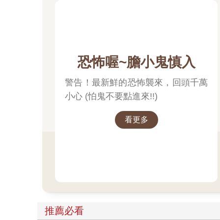
恐怖喔~膽小鬼慎入
警告！最新鮮的恐怖襲來，回頭千萬
小心 (怕鬼不要點進來!!)
看更多
推薦必看