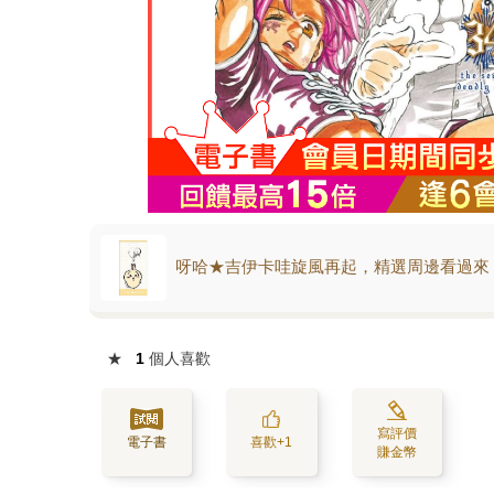
呀哈★吉伊卡哇旋風再起，精選周邊看過來
★
1
個人喜歡
寫評價
電子書
喜歡+1
賺金幣