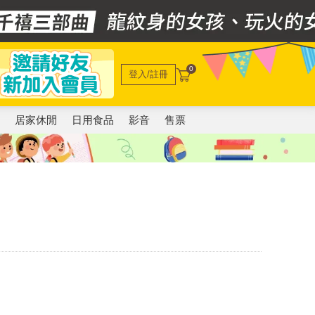
0
登入/註冊
電
居家休閒
日用食品
影音
售票