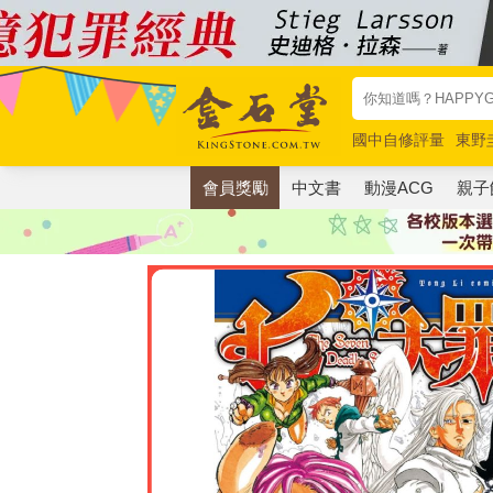
國中自修評量
東野
唯紅花綻放
奧德賽
會員獎勵
中文書
動漫ACG
親子