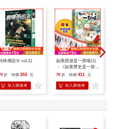
特殊傳說Ⅲ vol.11
如果西遊是一群喵(1)
北歐時
：《如果歷史是一群
福國度
喵》作者最新力作，附
253
411
79
折
特價
元
79
折
特價
元
79
折
【首卷特典】拉頁
加入購物車
加入購物車
加