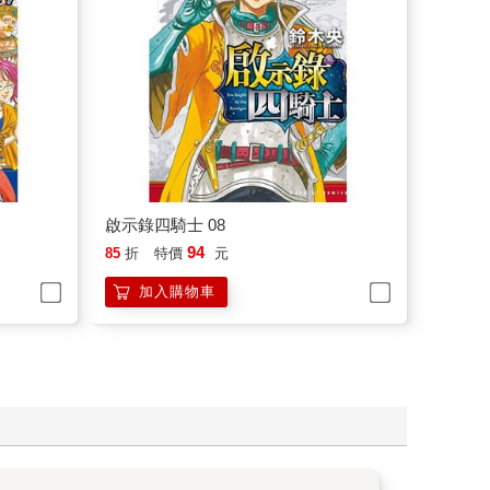
啟示錄四騎士 08
94
85
折
特價
元
加入購物車